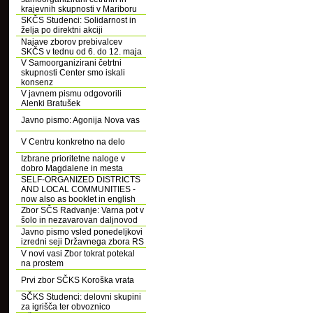
krajevnih skupnosti v Mariboru
SKČS Studenci: Solidarnost in
želja po direktni akciji
Najave zborov prebivalcev
SKČS v tednu od 6. do 12. maja
V Samoorganizirani četrtni
skupnosti Center smo iskali
konsenz
V javnem pismu odgovorili
Alenki Bratušek
Javno pismo: Agonija Nova vas
V Centru konkretno na delo
Izbrane prioritetne naloge v
dobro Magdalene in mesta
SELF-ORGANIZED DISTRICTS
AND LOCAL COMMUNITIES -
now also as booklet in english
Zbor SČS Radvanje: Varna pot v
šolo in nezavarovan daljnovod
Javno pismo vsled ponedeljkovi
izredni seji Državnega zbora RS
V novi vasi Zbor tokrat potekal
na prostem
Prvi zbor SČKS Koroška vrata
SČKS Studenci: delovni skupini
za igrišča ter obvoznico