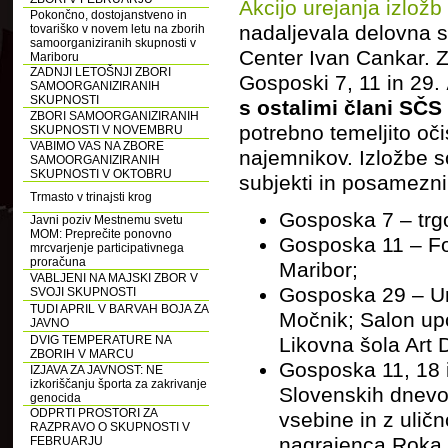
Akcijo urejanja izlož
Pokončno, dostojanstveno in
nadaljevala delovna 
tovariško v novem letu na zborih
samoorganiziranih skupnosti v
Center Ivan Cankar. Z
Mariboru
ZADNJI LETOŠNJI ZBORI
Gosposki 7, 11 in 29.
SAMOORGANIZIRANIH
SKUPNOSTI
s ostalimi člani SČS
ZBORI SAMOORGANIZIRANIH
potrebno temeljito oči
SKUPNOSTI V NOVEMBRU
VABIMO VAS NA ZBORE
najemnikov. Izložbe so
SAMOORGANIZIRANIH
SKUPNOSTI V OKTOBRU
subjekti in posameznik
Trmasto v trinajsti krog
Gosposka 7 – trg
Javni poziv Mestnemu svetu
MOM: Preprečite ponovno
Gosposka 11 – Fot
mrcvarjenje participativnega
proračuna
Maribor;
VABLJENI NA MAJSKI ZBOR V
Gosposka 29 – Uni
SVOJI SKUPNOSTI
TUDI APRIL V BARVAH BOJA ZA
Močnik; Salon upo
JAVNO
DVIG TEMPERATURE NA
Likovna šola Art 
ZBORIH V MARCU
Gosposka 11, 18 i
IZJAVA ZA JAVNOST: NE
izkoriščanju športa za zakrivanje
Slovenskih dnevo
genocida
ODPRTI PROSTORI ZA
vsebine in z ulič
RAZPRAVO O SKUPNOSTI V
nagrajenca Roka 
FEBRUARJU