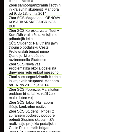
četrt ne zanima
Zbori samoorganiziranih četrtnih
in krajevnih skupnosti Maribora
od 9. do 13. junija 2014
Zbor SČS Magdalena: OBNOVA
KOŠARKARSKEGA IGRIŠČA
BO!
Zbor SČS Koroška vrata: Tudi v
Koroških vratih že razmišljali o
prihodnjih letih
SČS Studenci: Na jutrišnji javni
tribuni o podaljšku Ceste
Proleterskih brigad mimo
Qlandije, ki bi občutno
razbremenila Studence
Zbor SČS Nova vas:
Problematika okolja odslej na
dnevnem redu enkrat mesečno
Zbori samoorganiziranih četrtnih
in krajevnih skupnosti Maribora
od 16. do 20. junija 2014
Zbor SČS Pobrežje: Marsikateri
problem bi se lahko rešil že z
malo dobre volje
Zbor SČS Tabor: Na Taboru
iščejo konkretne rešitve
Zbor SČS Studenci: Pričeli z
zbiranjem podpisov podpore
pobudi Stopimo skupaj – ZA
realizacijo projekta podaljška
Ceste Proletarskih brigad