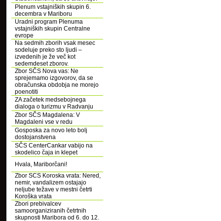
Plenum vstajniških skupin 6.
decembra v Mariboru
Uradni program Plenuma
vstajniških skupin Centralne
evrope
Na sedmih zborih vsak mesec
sodeluje preko sto ljudi –
izvedenih je že več kot
sedemdeset zborov.
Zbor SČS Nova vas: Ne
sprejemamo izgovorov, da se
obračunska obdobja ne morejo
poenotiti
ZA začetek medsebojnega
dialoga o turizmu v Radvanju
Zbor SČS Magdalena: V
Magdaleni vse v redu
Gosposka za novo leto bolj
dostojanstvena
SČS CenterCankar vabijo na
skodelico čaja in klepet
Hvala, Mariborčani!
Zbor SCS Koroska vrata: Nered,
nemir, vandalizem ostajajo
neljube težave v mestni četrti
Koroška vrata
Zbori prebivalcev
samoorganiziranih četrtnih
skupnosti Maribora od 6. do 12.