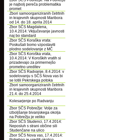
Zbor SČS Pobrežje: Na Pobrežju
je najbolj pereča problematika
promet
Zbori samoorganiziranih četrtnih
in krajevnih skupnosti Maribora
od 14. do 18. aprila 2014
Zbor SČS Magdalena,
10.4.2014: Vključevanje javnosti
naj bo standard
Zbor SČS Koraška vrata:
Poskušali bomo vzpostaviti
plodno sodelovanje z MČ
Zbor SČS Koroška vrata,
10.4.2014: V Koroških vratih si
prizadevajo za primernejšo
prometno ureditev
Zbor SČS Radvanje, 8.4.2014: v
sodelovanju s SČS Nova vas bi
se lotili Pekrskega potoka
Zbori samoorganiziranih četrtnih
in krajevnih skupnosti Maribora
21.4. do 25.4.2014
Kolesarjenje po Radvanju
Zbor SČS Pobrežje: Volje za
izboljšanje bivanjskega okolja
na Pobrežju je veliko
Zbor SČS Studenci, 17.4.2014:
Neposluh s strani občine sili
Studenčane na ulico
Zbor SČS Nova vas, 17.4.2014:
Potrebno je urediti okolico