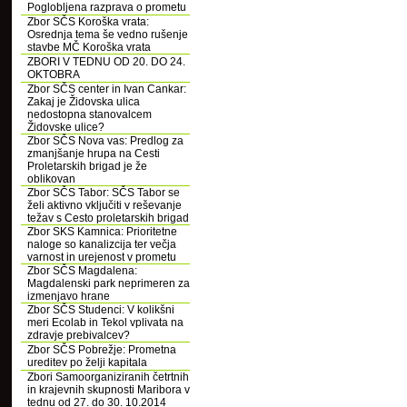
Poglobljena razprava o prometu
Zbor SČS Koroška vrata:
Osrednja tema še vedno rušenje
stavbe MČ Koroška vrata
ZBORI V TEDNU OD 20. DO 24.
OKTOBRA
Zbor SČS center in Ivan Cankar:
Zakaj je Židovska ulica
nedostopna stanovalcem
Židovske ulice?
Zbor SČS Nova vas: Predlog za
zmanjšanje hrupa na Cesti
Proletarskih brigad je že
oblikovan
Zbor SČS Tabor: SČS Tabor se
želi aktivno vključiti v reševanje
težav s Cesto proletarskih brigad
Zbor SKS Kamnica: Prioritetne
naloge so kanalizcija ter večja
varnost in urejenost v prometu
Zbor SČS Magdalena:
Magdalenski park neprimeren za
izmenjavo hrane
Zbor SČS Studenci: V kolikšni
meri Ecolab in Tekol vplivata na
zdravje prebivalcev?
Zbor SČS Pobrežje: Prometna
ureditev po želji kapitala
Zbori Samoorganiziranih četrtnih
in krajevnih skupnosti Maribora v
tednu od 27. do 30. 10.2014