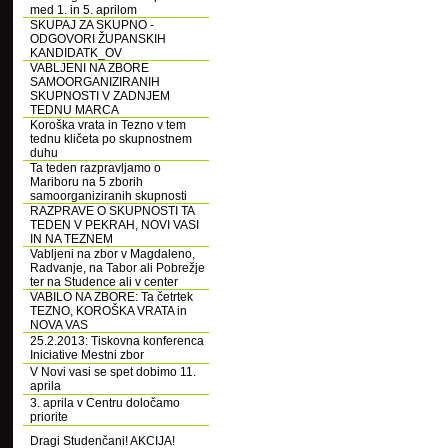
med 1. in 5. aprilom
SKUPAJ ZA SKUPNO -
ODGOVORI ŽUPANSKIH
KANDIDATK_OV
VABLJENI NA ZBORE
SAMOORGANIZIRANIH
SKUPNOSTI V ZADNJEM
TEDNU MARCA
Koroška vrata in Tezno v tem
tednu kličeta po skupnostnem
duhu
Ta teden razpravljamo o
Mariboru na 5 zborih
samoorganiziranih skupnosti
RAZPRAVE O SKUPNOSTI TA
TEDEN V PEKRAH, NOVI VASI
IN NA TEZNEM
Vabljeni na zbor v Magdaleno,
Radvanje, na Tabor ali Pobrežje
ter na Studence ali v center
VABILO NA ZBORE: Ta četrtek
TEZNO, KOROŠKA VRATA in
NOVA VAS
25.2.2013: Tiskovna konferenca
Iniciative Mestni zbor
V Novi vasi se spet dobimo 11.
aprila
3. aprila v Centru določamo
priorite
Dragi Studenčani! AKCIJA!