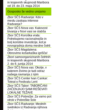
in krajevnih skupnosti Maribora
od 19. do 23. maja 2014
Gosposko še vedno urejamo
Zbor SČS Radvanje: Kdo v
mestu zastopa interese
Radvanja?
Zbor SČS Nova vas: Kakovost
bivanja v Novi vasi se slabša
Zbor SČS Koroška vrata:
Potrebujemo racionalnejše in
bolj koristne investicije, kot je
novogradnja doma mestne četrti
Zbor SČS Magdalena:
Obnovimo košarkaška igrišča!
Zbori samoorganiziranih četrtnih
in krajevnih skupnosti Maribora
2. do 6. junija 2014
Zbor SČS Nova vas: Okolje, v
katerem živimo je tudi odraz
našega ravnanja z njim
Zbor SČS Center Ivan Cankar:
Tokrat o Festivalu Lent
Zbor SČS Tabor: TABORČANI
ZAČENJAJO SAMI REŠEVATI
LOKALNE TEŽAVE
Zbor SČS Pobrežje: Za varno pot
otrok v Pobreške šole
Zbor SČS Radvanje: Mestnih
svetnikov iz Radvanja njihova