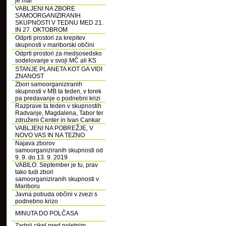
je mar
VABLJENI NA ZBORE
SAMOORGANIZIRANIH
SKUPNOSTI V TEDNU MED 21.
IN 27. OKTOBROM
Odprti prostori za krepitev
skupnosti v mariborski občini
Odprti prostori za medsosedsko
sodelovanje v svoji MČ ali KS
STANJE PLANETA KOT GA VIDI
ZNANOST
Zbori samoorganiziranih
skupnosti v MB ta teden, v torek
pa predavanje o podnebni krizi
Razprave ta teden v skupnostih
Radvanje, Magdalena, Tabor ter
združeni Center in Ivan Cankar
VABLJENI NA POBREŽJE, V
NOVO VAS IN NA TEZNO
Najava zborov
samoorganiziranih skupnosti od
9. 9. do 13. 9. 2019
VABILO: September je tu, prav
tako tudi zbori
samoorganiziranih skupnosti v
Mariboru
Javna pobuda občini v zvezi s
podnebno krizo
MINUTA DO POLČASA
Zadnji cikel pred poletnim