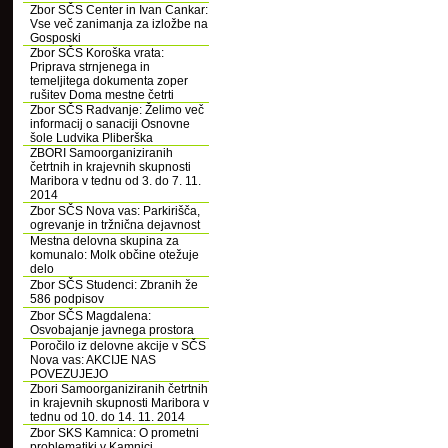
Zbor SČS Center in Ivan Cankar:
Vse več zanimanja za izložbe na
Gosposki
Zbor SČS Koroška vrata:
Priprava strnjenega in
temeljitega dokumenta zoper
rušitev Doma mestne četrti
Zbor SČS Radvanje: Želimo več
informacij o sanaciji Osnovne
šole Ludvika Pliberška
ZBORI Samoorganiziranih
četrtnih in krajevnih skupnosti
Maribora v tednu od 3. do 7. 11.
2014
Zbor SČS Nova vas: Parkirišča,
ogrevanje in tržnična dejavnost
Mestna delovna skupina za
komunalo: Molk občine otežuje
delo
Zbor SČS Studenci: Zbranih že
586 podpisov
Zbor SČS Magdalena:
Osvobajanje javnega prostora
Poročilo iz delovne akcije v SČS
Nova vas: AKCIJE NAS
POVEZUJEJO
Zbori Samoorganiziranih četrtnih
in krajevnih skupnosti Maribora v
tednu od 10. do 14. 11. 2014
Zbor SKS Kamnica: O prometni
problematiki v Kamnici