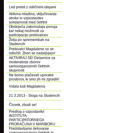
Led prebit z odličnimi idejami
Aktivna mladina, vključevanje
stroke in vzpostavitev
solidarnosti med četrtmi
Obstoječa zakonodaja ponuja
kar nekaj možnosti za
participacijo prebivalcev
Želja po spremembah na
Studencih
Prebivalci Magdalene so se
odločili: Zbori se nadaljujejo!
AKTIVIRAJ SE! Delavnice za
moderatorje zborov
samoorganizirnih četrtnih
skupnosti
Ne bomo plačevali uporabe
prostorov, ki smo jih mi zgradili!
Vstala tudi Magdalena
21.3.2013 - Sloga na Studencih
Človek, zbudi se!
Predlog o vzpostavitvi
INSTITUTA
PARTICIPATORNEGA
PRORAČUNA V MARIBORU
Predstavljamo delovanje
samoorganizirani četrtnih in