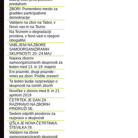
predahom
ZBORI: Pomembno mesto za
graditev participativne
demokracije
Vabljeni na zbor na Tabor, v
Novo vas in na Tezno
Na Teznem o degradaciji
prostora, v Novi vasi o njegovi
obogatitvi
VABLJENI NA ZBORE
SAMOORGANIZIRANIH
SKUPNOSTI: 20.-24.MAJ
Najava zborov
samoorganiziranih skupnosti za
teden med 13. in 19. majem
Eni prazniki, drugi prazniki -
vmes pa zbori. Pridite zraven!
Ta teden ljudje razpravljajo o
skupnosti na osmih zborih
Novičke z zborov med 8. in 21.
aprilom 2019
ČETRTEK JE DAN ZA
RAZPRAVO NA ZBORIH.
PRIDRUŽI SE.
Sedem odprtih prostorov za
razpravo o skupnosti
IZŠLA JE NOVA ČETRTINKA.
ŠTEVILKA 78.
Vabljeni na zbore
samoorganiziranih skupnosti