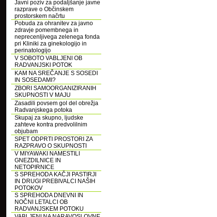
Javni poziv za podaljšanje javne
razprave o Občinskem
prostorskem načrtu
Pobuda za ohranitev za javno
zdravje pomembnega in
neprecenljivega zelenega fonda
pri Kliniki za ginekologijo in
perinatologijo
V SOBOTO VABLJENI OB
RADVANJSKI POTOK
KAM NA SREČANJE S SOSEDI
IN SOSEDAMI?
ZBORI SAMOORGANIZIRANIH
SKUPNOSTI V MAJU
Zasadili povsem gol del obrežja
Radvanjskega potoka
Skupaj za skupno, ljudske
zahteve kontra predvolilnim
objubam
SPET ODPRTI PROSTORI ZA
RAZPRAVO O SKUPNOSTI
V MIYAWAKI NAMESTILI
GNEZDILNICE IN
NETOPIRNICE
S SPREHODA KAČJI PASTIRJI
IN DRUGI PREBIVALCI NAŠIH
POTOKOV
S SPREHODA DNEVNI IN
NOČNI LETALCI OB
RADVANJSKEM POTOKU
VABLJENI NA NARAVOSLOVNE