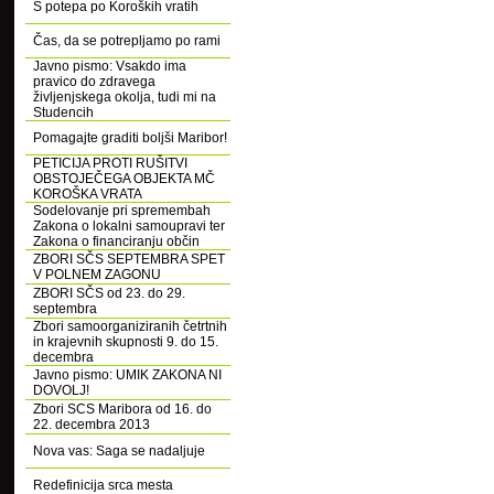
S potepa po Koroških vratih
Čas, da se potrepljamo po rami
Javno pismo: Vsakdo ima
pravico do zdravega
življenjskega okolja, tudi mi na
Studencih
Pomagajte graditi boljši Maribor!
PETICIJA PROTI RUŠITVI
OBSTOJEČEGA OBJEKTA MČ
KOROŠKA VRATA
Sodelovanje pri spremembah
Zakona o lokalni samoupravi ter
Zakona o financiranju občin
ZBORI SČS SEPTEMBRA SPET
V POLNEM ZAGONU
ZBORI SČS od 23. do 29.
septembra
Zbori samoorganiziranih četrtnih
in krajevnih skupnosti 9. do 15.
decembra
Javno pismo: UMIK ZAKONA NI
DOVOLJ!
Zbori SCS Maribora od 16. do
22. decembra 2013
Nova vas: Saga se nadaljuje
Redefinicija srca mesta