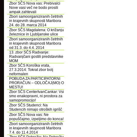
Zbor SČS Nova vas: Prebivalci
Nove vasi več ne bodo prosili
ampak zahtevali
Zbori samoorganiziranih četrtnih
in krajevnih skupnosti Maribora
24. do 28. marca 2014
Zbor SČS Magdalena: O križanju
železnice in Ljubljanske ulice
Zbori samoorganiziranih četrtnih
in krajevnih skupnosti Maribora
od 31.3. do 4.4. 2014
13. zbor SČS Radvanje:
Radvanjčani gostili predstavnike
MOM
Zbor SČS Koroška vrata,
27.3.2014: Tokrat zbor bolj
neformalen
POBUDA ZA PARTICIPATORNI
PRORAČUN – ODLOČAJ(MO) O
MESTU!
Zbor SČS CenterIvanCankar: Vsi
smo enakopravni, ni prostora za
samopromocijo!
Zbor SČS Studenci: Na
Studencih nimajo otroških igrišč
Zbor SČS Nova vas: Ne
popuščajmo, izpeljimo do konca!
Zbori samoorganiziranih četrtnih
in krajevnih skupnosti Maribora
7.4. do 11.4.2014