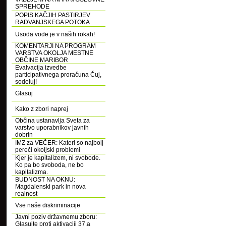
SPREHODE
POPIS KAČJIH PASTIRJEV
RADVANJSKEGA POTOKA
Usoda vode je v naših rokah!
KOMENTARJI NA PROGRAM
VARSTVA OKOLJA MESTNE
OBČINE MARIBOR
Evalvacija izvedbe
participativnega proračuna Čuj,
sodeluj!
Glasuj
Kako z zbori naprej
Občina ustanavlja Sveta za
varstvo uporabnikov javnih
dobrin
IMZ za VEČER: Kateri so najbolj
pereči okoljski problemi
Kjer je kapitalizem, ni svobode.
Ko pa bo svoboda, ne bo
kapitalizma.
BUDNOST NA OKNU:
Magdalenski park in nova
realnost
Vse naše diskriminacije
Javni poziv državnemu zboru:
Glasujte proti aktivaciji 37.a