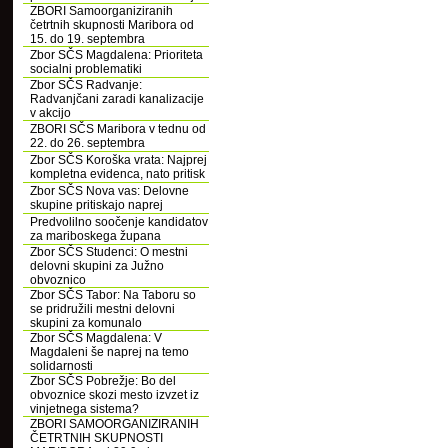
ZBORI Samoorganiziranih
četrtnih skupnosti Maribora od
15. do 19. septembra
Zbor SČS Magdalena: Prioriteta
socialni problematiki
Zbor SČS Radvanje:
Radvanjčani zaradi kanalizacije
v akcijo
ZBORI SČS Maribora v tednu od
22. do 26. septembra
Zbor SČS Koroška vrata: Najprej
kompletna evidenca, nato pritisk
Zbor SČS Nova vas: Delovne
skupine pritiskajo naprej
Predvolilno soočenje kandidatov
za mariboskega župana
Zbor SČS Studenci: O mestni
delovni skupini za Južno
obvoznico
Zbor SČS Tabor: Na Taboru so
se pridružili mestni delovni
skupini za komunalo
Zbor SČS Magdalena: V
Magdaleni še naprej na temo
solidarnosti
Zbor SČS Pobrežje: Bo del
obvoznice skozi mesto izvzet iz
vinjetnega sistema?
ZBORI SAMOORGANIZIRANIH
ČETRTNIH SKUPNOSTI