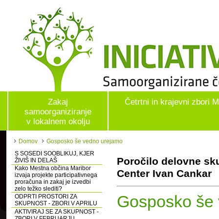
Zakaj
Četrtni in krajevni zbori 
samoorganiziranje
v lokalnem okolju
Domov
Gosposko še vedno urejamo
S SOSEDI SOOBLIKUJ, KJER
Poročilo delovne sk
ŽIVIŠ IN DELAŠ
Kako Mestna občina Maribor
Center Ivan Cankar
izvaja projekte participativnega
proračuna in zakaj je izvedbi
zelo težko slediti?
Gosposko še 
ODPRTI PROSTORI ZA
SKUPNOST - ZBORI V APRILU
AKTIVIRAJ SE ZA SKUPNOST -
ZBORI V FEBRUARJU