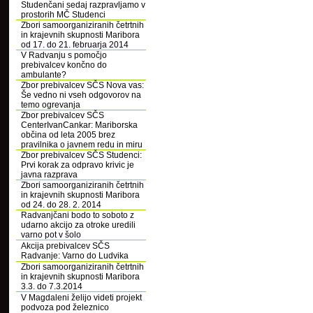
Studenčani sedaj razpravljamo v
prostorih MČ Studenci
Zbori samoorganiziranih četrtnih
in krajevnih skupnosti Maribora
od 17. do 21. februarja 2014
V Radvanju s pomočjo
prebivalcev končno do
ambulante?
Zbor prebivalcev SČS Nova vas:
Še vedno ni vseh odgovorov na
temo ogrevanja
Zbor prebivalcev SČS
CenterIvanCankar: Mariborska
občina od leta 2005 brez
pravilnika o javnem redu in miru
Zbor prebivalcev SČS Studenci:
Prvi korak za odpravo krivic je
javna razprava
Zbori samoorganiziranih četrtnih
in krajevnih skupnosti Maribora
od 24. do 28. 2. 2014
Radvanjčani bodo to soboto z
udarno akcijo za otroke uredili
varno pot v šolo
Akcija prebivalcev SČS
Radvanje: Varno do Ludvika
Zbori samoorganiziranih četrtnih
in krajevnih skupnosti Maribora
3.3. do 7.3.2014
V Magdaleni želijo videti projekt
podvoza pod železnico