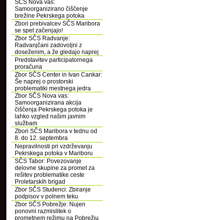
SČS Nova vas:
Samoorganizirano čiščenje
brežine Pekrskega potoka
Zbori prebivalcev SČS Maribora
se spet začenjajo!
Zbor SČS Radvanje:
Radvanjčani zadovoljni z
doseženim, a že gledajo naprej
Predstavitev participatornega
proračuna
Zbor SČS Center in Ivan Cankar:
Še naprej o prostorski
problematiki mestnega jedra
Zbor SČS Nova vas:
Samoorganizirana akcija
čiščenja Pekrskega potoka je
lahko vzgled našim javnim
službam
Zbori SČS Maribora v tednu od
8. do 12. septembra
Nepravilnosti pri vzdrževanju
Pekrskega potoka v Mariboru
SČS Tabor: Povezovanje
delovne skupine za promet za
rešitev problematike ceste
Proletarskih brigad
Zbor SČS Studenci: Zbiranje
podpisov v polnem teku
Zbor SČS Pobrežje: Nujen
ponovni razmislitek o
prometnem režimu na Pobrežju