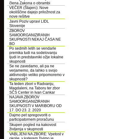
člena Zakona o obrambi
VEČER (Štajerc): Nove
okoliščine dajejo priložnost za
nove rešitve
Javni Poziv upravi LIDL
Slovenije
ZBOROV
SAMOORGANIZIRANIH
SKUPNOSTI NEKAJ ČASA NE
BO
Po sedmih letih se vendarle
premika tudi na sodelovanju
ljudi in predstavniki ožje lokalne
skupnosti
Se ne zavedamo, ali pa ne
verjamemo, da lahko s svojo
aktivnostjo veliko pripomoremo v
skupnosti?
Ta teden zbori v Radvanju,
Magdaleni, na Taboru ter zbor
SČS Center in Ivan Cankar
NAJAVA ZBOROV
SAMOORGANIZIRANIH
SKUPNOSTI V MARIBORU OD
17. DO 23. 2. 2020
Dajmo pet spregovoriti o
participatornem proračunu
Skupen pogled na kakovost
življenja v skupnosti
VABLJENI NA ZBORE: Vpetost v
okolje, v katerem živimo je