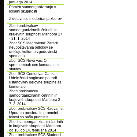
januarja 2014
Pomen samoorganiziranja v
lokalni skupnosti
Z delavnice moderiranja zborov
Zbori prebivalcev
samoorganiziranih četrtnih in
krajevnih skupnosti Maribora 27.
- 31. 1. 2014
Zbor SČS Magdalena: Zaradi
neupoštevanja odlokov se
uničuje kulturno-zgodovinski
spomenik
Zbor SČS Nova vas: O
spremembah cen komunalnih
storitev
Zbor SČS CenterIvanCankar:
Udeleženci soglasno podprli
ustanovitev delovne skupine za
komunalo
Zbori prebivalcev
samoorganiziranih četrtnih in
krajevnih skupnosti Maribora 3. -
7. 2. 2014
Zbor prebivalcev SČS Radvanje:
Uporaba prostora in prometni
tokovi so naša prioriteta
Zbori samoorganiziranih četrtnih
in krajevnih skupnosti Maribora
od 10. do 14. februarja 2014
Zbor prebivalcev SČS Studenci: