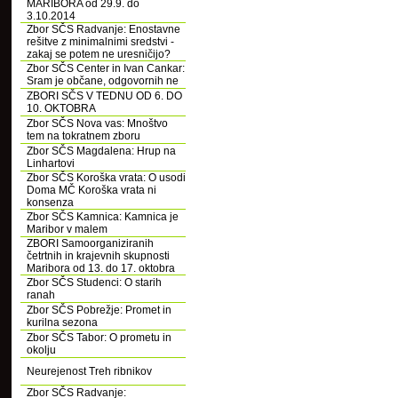
MARIBORA od 29.9. do
3.10.2014
Zbor SČS Radvanje: Enostavne
rešitve z minimalnimi sredstvi -
zakaj se potem ne uresničijo?
Zbor SČS Center in Ivan Cankar:
Sram je občane, odgovornih ne
ZBORI SČS V TEDNU OD 6. DO
10. OKTOBRA
Zbor SČS Nova vas: Mnoštvo
tem na tokratnem zboru
Zbor SČS Magdalena: Hrup na
Linhartovi
Zbor SČS Koroška vrata: O usodi
Doma MČ Koroška vrata ni
konsenza
Zbor SČS Kamnica: Kamnica je
Maribor v malem
ZBORI Samoorganiziranih
četrtnih in krajevnih skupnosti
Maribora od 13. do 17. oktobra
Zbor SČS Studenci: O starih
ranah
Zbor SČS Pobrežje: Promet in
kurilna sezona
Zbor SČS Tabor: O prometu in
okolju
Neurejenost Treh ribnikov
Zbor SČS Radvanje: