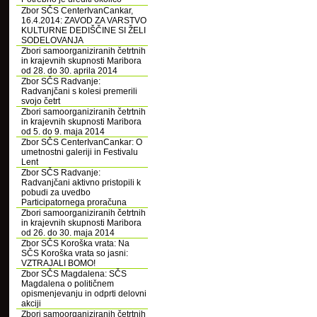
Zbor SČS CenterIvanCankar,
16.4.2014: ZAVOD ZA VARSTVO
KULTURNE DEDIŠČINE SI ŽELI
SODELOVANJA
Zbori samoorganiziranih četrtnih
in krajevnih skupnosti Maribora
od 28. do 30. aprila 2014
Zbor SČS Radvanje:
Radvanjčani s kolesi premerili
svojo četrt
Zbori samoorganiziranih četrtnih
in krajevnih skupnosti Maribora
od 5. do 9. maja 2014
Zbor SČS CenterIvanCankar: O
umetnostni galeriji in Festivalu
Lent
Zbor SČS Radvanje:
Radvanjčani aktivno pristopili k
pobudi za uvedbo
Participatornega proračuna
Zbori samoorganiziranih četrtnih
in krajevnih skupnosti Maribora
od 26. do 30. maja 2014
Zbor SČS Koroška vrata: Na
SČS Koroška vrata so jasni:
VZTRAJALI BOMO!
Zbor SČS Magdalena: SČS
Magdalena o političnem
opismenjevanju in odprti delovni
akciji
Zbori samoorganiziranih četrtnih