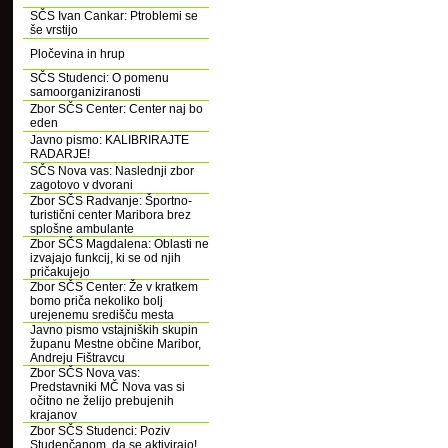
SČS Ivan Cankar: Ptroblemi se
še vrstijo
Pločevina in hrup
SČS Studenci: O pomenu
samoorganiziranosti
Zbor SČS Center: Center naj bo
eden
Javno pismo: KALIBRIRAJTE
RADARJE!
SČS Nova vas: Naslednji zbor
zagotovo v dvorani
Zbor SČS Radvanje: Športno-
turistični center Maribora brez
splošne ambulante
Zbor SČS Magdalena: Oblasti ne
izvajajo funkcij, ki se od njih
pričakujejo
Zbor SČS Center: Že v kratkem
bomo priča nekoliko bolj
urejenemu središču mesta
Javno pismo vstajniških skupin
županu Mestne občine Maribor,
Andreju Fištravcu
Zbor SČS Nova vas:
Predstavniki MČ Nova vas si
očitno ne želijo prebujenih
krajanov
Zbor SČS Studenci: Poziv
Studenčanom, da se aktivirajo!