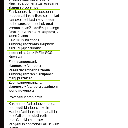
ključnega pomena za reševanje
skupnih problemov
Za skupnost, ki bo sposobna
prepoznati tako stiske soljudi kot
samovoljo oblastnikov, ob tem
pa bo sposobna tudi ukrepati
Vredno je vložiti delček prostega
časa in razmisleka v skupnost, v
kateri živimo
Leto 2019 na zboru
samoorganoziranih skupnosti
zaključujejo Studenci
Interesni safari z IMZ in SČS
Nova vas
Zbori samoorganiziranih
skupnosti v Mariboru
Veseli december na zborih
samoorganiziranih skupnosti
manj prazničen
Zbori samoorganiziranih
skupnosti v Mariboru v zadnjem
tednu novembra
Povezani v problemih
Kako prepričati odgovorne, da
bodo tudi Mariborčanke in
Mariborčani lahko predlagali in
odločali o delu občinskih
proračunskih sredstev
Vabljeni in dobrodošli vsi, ki vam