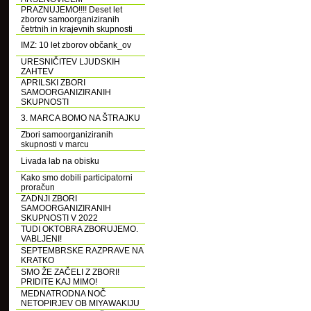
PRAZNUJEMO!!!! Deset let
zborov samoorganiziranih
četrtnih in krajevnih skupnosti
IMZ: 10 let zborov občank_ov
URESNIČITEV LJUDSKIH
ZAHTEV
APRILSKI ZBORI
SAMOORGANIZIRANIH
SKUPNOSTI
3. MARCA BOMO NA ŠTRAJKU
Zbori samoorganiziranih
skupnosti v marcu
Livada lab na obisku
Kako smo dobili participatorni
proračun
ZADNJI ZBORI
SAMOORGANIZIRANIH
SKUPNOSTI V 2022
TUDI OKTOBRA ZBORUJEMO.
VABLJENI!
SEPTEMBRSKE RAZPRAVE NA
KRATKO
SMO ŽE ZAČELI Z ZBORI!
PRIDITE KAJ MIMO!
MEDNATRODNA NOČ
NETOPIRJEV OB MIYAWAKIJU