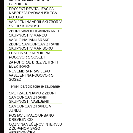
MIYAWAKI MINI URBANI
GOZDIČEK
PROJEKT REVITALIZACIJA
NABREŽJA RADVANJSKEGA
POTOKA
VABLJENI NA APRILSKI ZBOR V
SVOJI SKUPNOSTI
ZBORI SAMOORGANIZIRANIH
SKUPNOSTI V MARCU
VABILO NA JANUARSKE
ZBORE SAMOORGANIZIRANIH
SKUPNOSTI V MARIBORU
LESTOS ŠE ZADNJIČ NA
POGOVOR S SOSEDI
ZA POHORJE BREZ VETRNIH
ELEKTRARN
NOVEMBRA PRAV LEPO
VABLJENI NA POGOVOR S
SOSEDI
Temelj participacije je zaupanje
SPET ZAČENJAMO Z ZBORI
SAMOORGANIZIRANIH
SKUPNOSTI. VABLJENI!
SAMOORGANIZIRANJE V
JUNIJU
POSTAVILI MALO URBANO
DREVESNICO
ODZIV NA VEČEROV INTERVJU
Z ŽUPANOM SAŠO
ARSENOVIČEM