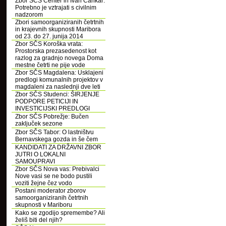
Zbor SČS Center in Ivan Cankar:
Potrebno je vztrajati s civilnim
nadzorom
Zbori samoorganiziranih četrtnih
in krajevnih skupnosti Maribora
od 23. do 27. junija 2014
Zbor SČS Koroška vrata:
Prostorska prezasedenost kot
razlog za gradnjo novega Doma
mestne četrti ne pije vode
Zbor SČS Magdalena: Usklajeni
predlogi komunalnih projektov v
magdaleni za naslednji dve leti
Zbor SČS Studenci: ŠIRJENJE
PODPORE PETICIJI IN
INVESTICIJSKI PREDLOGI
Zbor SČS Pobrežje: Bučen
zaključek sezone
Zbor SČS Tabor: O lastništvu
Bernavskega gozda in še čem
KANDIDATI ZA DRŽAVNI ZBOR
JUTRI O LOKALNI
SAMOUPRAVI
Zbor SČS Nova vas: Prebivalci
Nove vasi se ne bodo pustili
voziti žejne čez vodo
Postani moderator zborov
samoorganiziranih četrtnih
skupnosti v Mariboru
Kako se zgodijo spremembe? Ali
želiš biti del njih?