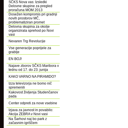
SČKS Nova vas: Izsledki
Delovne skupine za pregled
proračuna MOM 2013
Dosežen kompromis pri gradnji
novih prostorov MČ,
problematiziran promet
Delovna skupina za okolje
organizirala sprehod po Novi
vasi
Nevaren Trg Revolucije
Vse generacije poprijele za
grablje
EN BOJ!
Najave zborov SČKS Maribora v
tednu od 17. do 23. junija
KAKO VARNO NA PIRAMIDO?
Izza televizorja ne bomo nič
spremenili
Kakovost življenja Studenčanov
pada
Center odpreti za nove vsebine
Izjava za javnost in povabilo:
Akcija ZEBRA v Novi vasi
Na Šarhovi naj bo park z
začasnim igriščem