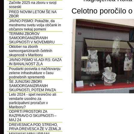
Začnite 2025 na zboru v svoji
soseski
Celotno poročilo o
PRED NOVIM LETOM ŠE NA
ZBOR
JAVNO PISMO: Pokažite, da
mestnemu svetu volja občank in
občanov nekaj pomeni
TERMINI ZBOROV
SAMOORGANIZIRANIH
SKUPNOSTI V NOVEMBRU
Oktober na zborih
samoorganiziranih četrtnih
skupnosti v Mariboru
JAVNO PISMO VLADI RS: GAZA
IN BANALNOST ZLA
Poudarki posveta o načrtovanju
zelene infrastrukture v času
podnebnih sprememb
ŠE JUNIJSKI ZBORI
SAMOORGANIZIRANIH
SKUPNOSTI, POTEM PAVZA
Leto 2024 - spet nesrečno ali
vendarle usodno za
participativni proračun v
Mariboru?
ODPRTI PROSTORI ZA
RAZPRAVO O SKUPNOSTI –
MAJ 24
DREVESNICA POD STREHO,
PRVA DREVESCA ŽE V ZEMLJI