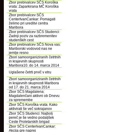
Zbor prebivalcev SČS Koroška
vrata: Zaparkirana MČ Koroška
vrata
Zbor prebivalcev SČS
CenterIvanCankar: Pomagati
želimo pri ureditvi centra
Maribora
Zbor prebivalcev SČS Studenci:
Zadnji poziv za razbremenitev
studenških cest
Zbor prebivalcev SČS Nova vas:
Mariborski vodovod nas ne
jemlje resno
Zbori samoorganiziranih četrtnih
in krajevnih skupnosti
Maribora10. do 14. marca 2014
Uglašene četrti prvič v etru
Zbori samoorganiziranih četrtnih
in krajevnih skupnosti Maribora
od 17. do 21. marca 2014
Zbor SČS Magdalena:
Magdalenčani aktivni ob Dnevu
za spremembe
Zbor SČS Koroška vrata: Kako
aktivirati še več sokrajanov
Zbor SČS Studenci: Najbolj
pereč je še vedno podaljšek
Ceste Proletarskih brigad
Zbor SČS CenterIvanCankar:
Akcija gre naprej