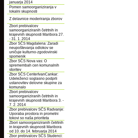
januarja 2014
Pomen samoorganiziranja v
lokalni skupnosti
Z delavnice moderiranja zborov
Zbori prebivalcev
samoorganiziranih četrtnih in
krajevnih skupnosti Maribora 27.
- 31. 1. 2014
Zbor SČS Magdalena: Zaradi
neupoštevanja odlokov se
uničuje kulturno-zgodovinski
spomenik
Zbor SČS Nova vas: O
spremembah cen komunalnih
storitev
Zbor SČS CenterIvanCankar:
Udeleženci soglasno podprli
ustanovitev delovne skupine za
komunalo
Zbori prebivalcev
samoorganiziranih četrtnih in
krajevnih skupnosti Maribora 3. -
7. 2. 2014
Zbor prebivalcev SČS Radvanje:
Uporaba prostora in prometni
tokovi so naša prioriteta
Zbori samoorganiziranih četrtnih
in krajevnih skupnosti Maribora
od 10. do 14. februarja 2014
Zbor prebivalcev SČS Studenci: