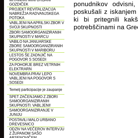
MIYAWAKI MINI URBANI
ponudnikov odvisni,
GOZDIČEK
PROJEKT REVITALIZACIJA
poskušali z iskanjem 
NABREŽJA RADVANJSKEGA
POTOKA
ki bi pritegnili ka
VABLJENI NA APRILSKI ZBOR V
potrebščinami na Gre
SVOJI SKUPNOSTI
ZBORI SAMOORGANIZIRANIH
SKUPNOSTI V MARCU
VABILO NA JANUARSKE
ZBORE SAMOORGANIZIRANIH
SKUPNOSTI V MARIBORU
LESTOS ŠE ZADNJIČ NA
POGOVOR S SOSEDI
ZA POHORJE BREZ VETRNIH
ELEKTRARN
NOVEMBRA PRAV LEPO
VABLJENI NA POGOVOR S
SOSEDI
Temelj participacije je zaupanje
SPET ZAČENJAMO Z ZBORI
SAMOORGANIZIRANIH
SKUPNOSTI. VABLJENI!
SAMOORGANIZIRANJE V
JUNIJU
POSTAVILI MALO URBANO
DREVESNICO
ODZIV NA VEČEROV INTERVJU
Z ŽUPANOM SAŠO
ARSENOVIČEM