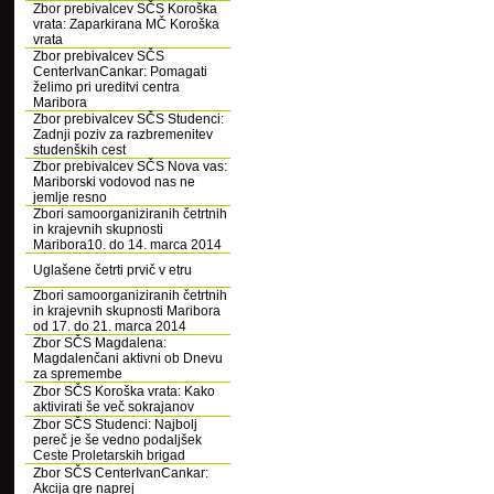
Zbor prebivalcev SČS Koroška
vrata: Zaparkirana MČ Koroška
vrata
Zbor prebivalcev SČS
CenterIvanCankar: Pomagati
želimo pri ureditvi centra
Maribora
Zbor prebivalcev SČS Studenci:
Zadnji poziv za razbremenitev
studenških cest
Zbor prebivalcev SČS Nova vas:
Mariborski vodovod nas ne
jemlje resno
Zbori samoorganiziranih četrtnih
in krajevnih skupnosti
Maribora10. do 14. marca 2014
Uglašene četrti prvič v etru
Zbori samoorganiziranih četrtnih
in krajevnih skupnosti Maribora
od 17. do 21. marca 2014
Zbor SČS Magdalena:
Magdalenčani aktivni ob Dnevu
za spremembe
Zbor SČS Koroška vrata: Kako
aktivirati še več sokrajanov
Zbor SČS Studenci: Najbolj
pereč je še vedno podaljšek
Ceste Proletarskih brigad
Zbor SČS CenterIvanCankar:
Akcija gre naprej