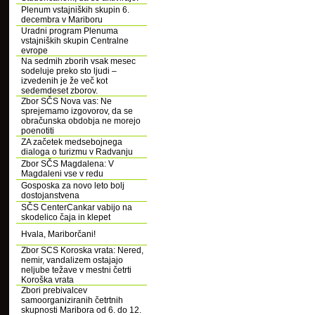
Plenum vstajniških skupin 6.
decembra v Mariboru
Uradni program Plenuma
vstajniških skupin Centralne
evrope
Na sedmih zborih vsak mesec
sodeluje preko sto ljudi –
izvedenih je že več kot
sedemdeset zborov.
Zbor SČS Nova vas: Ne
sprejemamo izgovorov, da se
obračunska obdobja ne morejo
poenotiti
ZA začetek medsebojnega
dialoga o turizmu v Radvanju
Zbor SČS Magdalena: V
Magdaleni vse v redu
Gosposka za novo leto bolj
dostojanstvena
SČS CenterCankar vabijo na
skodelico čaja in klepet
Hvala, Mariborčani!
Zbor SCS Koroska vrata: Nered,
nemir, vandalizem ostajajo
neljube težave v mestni četrti
Koroška vrata
Zbori prebivalcev
samoorganiziranih četrtnih
skupnosti Maribora od 6. do 12.