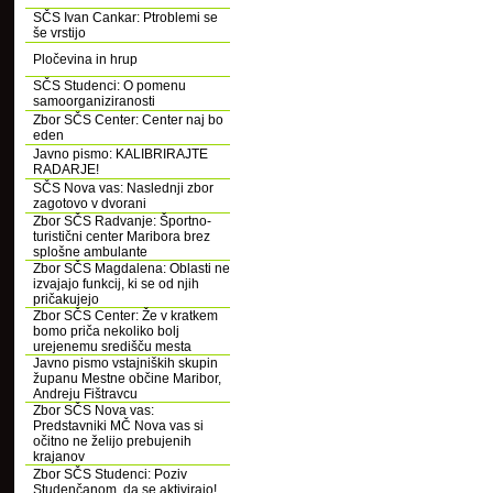
SČS Ivan Cankar: Ptroblemi se
še vrstijo
Pločevina in hrup
SČS Studenci: O pomenu
samoorganiziranosti
Zbor SČS Center: Center naj bo
eden
Javno pismo: KALIBRIRAJTE
RADARJE!
SČS Nova vas: Naslednji zbor
zagotovo v dvorani
Zbor SČS Radvanje: Športno-
turistični center Maribora brez
splošne ambulante
Zbor SČS Magdalena: Oblasti ne
izvajajo funkcij, ki se od njih
pričakujejo
Zbor SČS Center: Že v kratkem
bomo priča nekoliko bolj
urejenemu središču mesta
Javno pismo vstajniških skupin
županu Mestne občine Maribor,
Andreju Fištravcu
Zbor SČS Nova vas:
Predstavniki MČ Nova vas si
očitno ne želijo prebujenih
krajanov
Zbor SČS Studenci: Poziv
Studenčanom, da se aktivirajo!