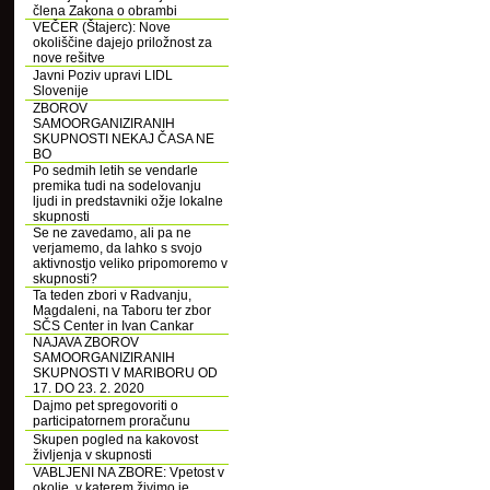
člena Zakona o obrambi
VEČER (Štajerc): Nove
okoliščine dajejo priložnost za
nove rešitve
Javni Poziv upravi LIDL
Slovenije
ZBOROV
SAMOORGANIZIRANIH
SKUPNOSTI NEKAJ ČASA NE
BO
Po sedmih letih se vendarle
premika tudi na sodelovanju
ljudi in predstavniki ožje lokalne
skupnosti
Se ne zavedamo, ali pa ne
verjamemo, da lahko s svojo
aktivnostjo veliko pripomoremo v
skupnosti?
Ta teden zbori v Radvanju,
Magdaleni, na Taboru ter zbor
SČS Center in Ivan Cankar
NAJAVA ZBOROV
SAMOORGANIZIRANIH
SKUPNOSTI V MARIBORU OD
17. DO 23. 2. 2020
Dajmo pet spregovoriti o
participatornem proračunu
Skupen pogled na kakovost
življenja v skupnosti
VABLJENI NA ZBORE: Vpetost v
okolje, v katerem živimo je