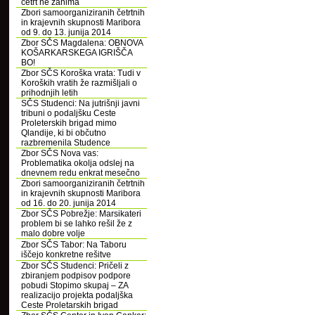
četrt ne zanima
Zbori samoorganiziranih četrtnih
in krajevnih skupnosti Maribora
od 9. do 13. junija 2014
Zbor SČS Magdalena: OBNOVA
KOŠARKARSKEGA IGRIŠČA
BO!
Zbor SČS Koroška vrata: Tudi v
Koroških vratih že razmišljali o
prihodnjih letih
SČS Studenci: Na jutrišnji javni
tribuni o podaljšku Ceste
Proleterskih brigad mimo
Qlandije, ki bi občutno
razbremenila Studence
Zbor SČS Nova vas:
Problematika okolja odslej na
dnevnem redu enkrat mesečno
Zbori samoorganiziranih četrtnih
in krajevnih skupnosti Maribora
od 16. do 20. junija 2014
Zbor SČS Pobrežje: Marsikateri
problem bi se lahko rešil že z
malo dobre volje
Zbor SČS Tabor: Na Taboru
iščejo konkretne rešitve
Zbor SČS Studenci: Pričeli z
zbiranjem podpisov podpore
pobudi Stopimo skupaj – ZA
realizacijo projekta podaljška
Ceste Proletarskih brigad