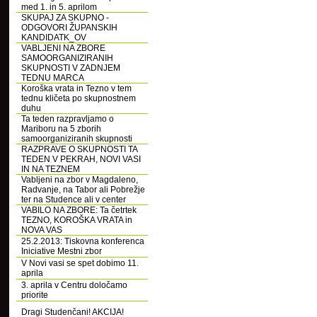
med 1. in 5. aprilom
SKUPAJ ZA SKUPNO -
ODGOVORI ŽUPANSKIH
KANDIDATK_OV
VABLJENI NA ZBORE
SAMOORGANIZIRANIH
SKUPNOSTI V ZADNJEM
TEDNU MARCA
Koroška vrata in Tezno v tem
tednu kličeta po skupnostnem
duhu
Ta teden razpravljamo o
Mariboru na 5 zborih
samoorganiziranih skupnosti
RAZPRAVE O SKUPNOSTI TA
TEDEN V PEKRAH, NOVI VASI
IN NA TEZNEM
Vabljeni na zbor v Magdaleno,
Radvanje, na Tabor ali Pobrežje
ter na Studence ali v center
VABILO NA ZBORE: Ta četrtek
TEZNO, KOROŠKA VRATA in
NOVA VAS
25.2.2013: Tiskovna konferenca
Iniciative Mestni zbor
V Novi vasi se spet dobimo 11.
aprila
3. aprila v Centru določamo
priorite
Dragi Studenčani! AKCIJA!