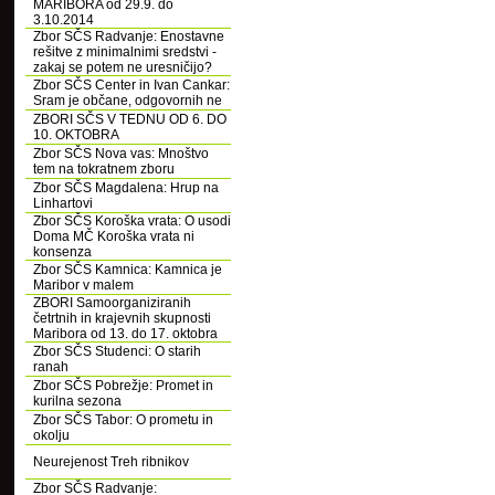
MARIBORA od 29.9. do
3.10.2014
Zbor SČS Radvanje: Enostavne
rešitve z minimalnimi sredstvi -
zakaj se potem ne uresničijo?
Zbor SČS Center in Ivan Cankar:
Sram je občane, odgovornih ne
ZBORI SČS V TEDNU OD 6. DO
10. OKTOBRA
Zbor SČS Nova vas: Mnoštvo
tem na tokratnem zboru
Zbor SČS Magdalena: Hrup na
Linhartovi
Zbor SČS Koroška vrata: O usodi
Doma MČ Koroška vrata ni
konsenza
Zbor SČS Kamnica: Kamnica je
Maribor v malem
ZBORI Samoorganiziranih
četrtnih in krajevnih skupnosti
Maribora od 13. do 17. oktobra
Zbor SČS Studenci: O starih
ranah
Zbor SČS Pobrežje: Promet in
kurilna sezona
Zbor SČS Tabor: O prometu in
okolju
Neurejenost Treh ribnikov
Zbor SČS Radvanje: