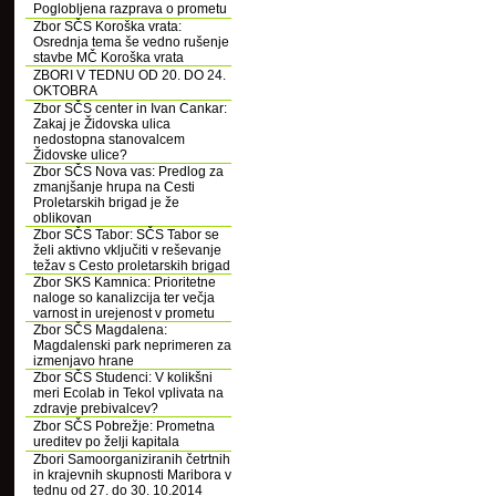
Poglobljena razprava o prometu
Zbor SČS Koroška vrata:
Osrednja tema še vedno rušenje
stavbe MČ Koroška vrata
ZBORI V TEDNU OD 20. DO 24.
OKTOBRA
Zbor SČS center in Ivan Cankar:
Zakaj je Židovska ulica
nedostopna stanovalcem
Židovske ulice?
Zbor SČS Nova vas: Predlog za
zmanjšanje hrupa na Cesti
Proletarskih brigad je že
oblikovan
Zbor SČS Tabor: SČS Tabor se
želi aktivno vključiti v reševanje
težav s Cesto proletarskih brigad
Zbor SKS Kamnica: Prioritetne
naloge so kanalizcija ter večja
varnost in urejenost v prometu
Zbor SČS Magdalena:
Magdalenski park neprimeren za
izmenjavo hrane
Zbor SČS Studenci: V kolikšni
meri Ecolab in Tekol vplivata na
zdravje prebivalcev?
Zbor SČS Pobrežje: Prometna
ureditev po želji kapitala
Zbori Samoorganiziranih četrtnih
in krajevnih skupnosti Maribora v
tednu od 27. do 30. 10.2014