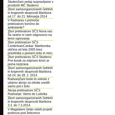
Studenčani sedaj razpravljamo v
prostorih MČ Studenci
Zbori samoorganiziranih četrtnih
in krajevnih skupnosti Maribora
od 17. do 21. februarja 2014
V Radvanju s pomočjo
prebivalcev končno do
ambulante?
Zbor prebivalcev SČS Nova vas:
Še vedno ni vseh odgovorov na
temo ogrevanja
Zbor prebivalcev SČS
CenterIvanCankar: Mariborska
občina od leta 2005 brez
pravilnika o javnem redu in miru
Zbor prebivalcev SČS Studenci:
Prvi korak za odpravo krivic je
javna razprava
Zbori samoorganiziranih četrtnih
in krajevnih skupnosti Maribora
od 24. do 28. 2. 2014
Radvanjčani bodo to soboto z
udarno akcijo za otroke uredili
varno pot v šolo
Akcija prebivalcev SČS
Radvanje: Varno do Ludvika
Zbori samoorganiziranih četrtnih
in krajevnih skupnosti Maribora
3.3. do 7.3.2014
V Magdaleni želijo videti projekt
podvoza pod železnico