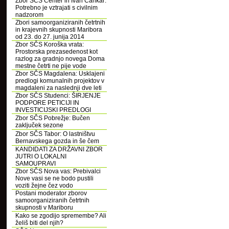
Zbor SČS Center in Ivan Cankar:
Potrebno je vztrajati s civilnim
nadzorom
Zbori samoorganiziranih četrtnih
in krajevnih skupnosti Maribora
od 23. do 27. junija 2014
Zbor SČS Koroška vrata:
Prostorska prezasedenost kot
razlog za gradnjo novega Doma
mestne četrti ne pije vode
Zbor SČS Magdalena: Usklajeni
predlogi komunalnih projektov v
magdaleni za naslednji dve leti
Zbor SČS Studenci: ŠIRJENJE
PODPORE PETICIJI IN
INVESTICIJSKI PREDLOGI
Zbor SČS Pobrežje: Bučen
zaključek sezone
Zbor SČS Tabor: O lastništvu
Bernavskega gozda in še čem
KANDIDATI ZA DRŽAVNI ZBOR
JUTRI O LOKALNI
SAMOUPRAVI
Zbor SČS Nova vas: Prebivalci
Nove vasi se ne bodo pustili
voziti žejne čez vodo
Postani moderator zborov
samoorganiziranih četrtnih
skupnosti v Mariboru
Kako se zgodijo spremembe? Ali
želiš biti del njih?