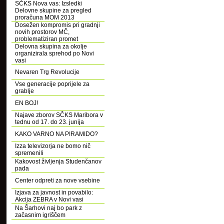
SČKS Nova vas: Izsledki
Delovne skupine za pregled
proračuna MOM 2013
Dosežen kompromis pri gradnji
novih prostorov MČ,
problematiziran promet
Delovna skupina za okolje
organizirala sprehod po Novi
vasi
Nevaren Trg Revolucije
Vse generacije poprijele za
grablje
EN BOJ!
Najave zborov SČKS Maribora v
tednu od 17. do 23. junija
KAKO VARNO NA PIRAMIDO?
Izza televizorja ne bomo nič
spremenili
Kakovost življenja Studenčanov
pada
Center odpreti za nove vsebine
Izjava za javnost in povabilo:
Akcija ZEBRA v Novi vasi
Na Šarhovi naj bo park z
začasnim igriščem