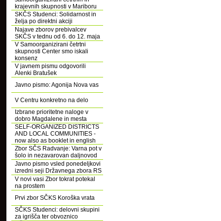
krajevnih skupnosti v Mariboru
SKČS Studenci: Solidarnost in
želja po direktni akciji
Najave zborov prebivalcev
SKČS v tednu od 6. do 12. maja
V Samoorganizirani četrtni
skupnosti Center smo iskali
konsenz
V javnem pismu odgovorili
Alenki Bratušek
Javno pismo: Agonija Nova vas
V Centru konkretno na delo
Izbrane prioritetne naloge v
dobro Magdalene in mesta
SELF-ORGANIZED DISTRICTS
AND LOCAL COMMUNITIES -
now also as booklet in english
Zbor SČS Radvanje: Varna pot v
šolo in nezavarovan daljnovod
Javno pismo vsled ponedeljkovi
izredni seji Državnega zbora RS
V novi vasi Zbor tokrat potekal
na prostem
Prvi zbor SČKS Koroška vrata
SČKS Studenci: delovni skupini
za igrišča ter obvoznico