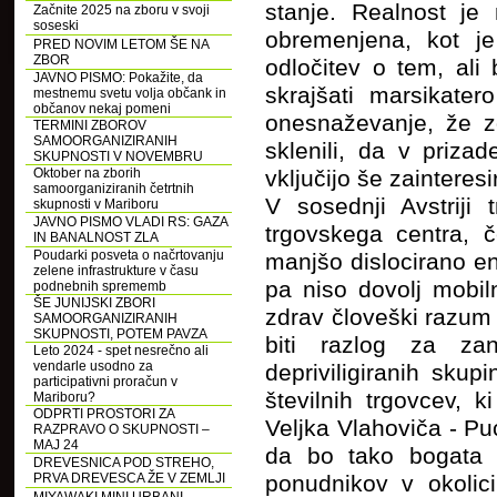
stanje. Realnost j
Začnite 2025 na zboru v svoji
soseski
obremenjena, kot je
PRED NOVIM LETOM ŠE NA
ZBOR
odločitev o tem, ali
JAVNO PISMO: Pokažite, da
skrajšati marsikater
mestnemu svetu volja občank in
občanov nekaj pomeni
onesnaževanje, že z
TERMINI ZBOROV
SAMOORGANIZIRANIH
sklenili, da v priza
SKUPNOSTI V NOVEMBRU
Oktober na zborih
vključijo še zainteresi
samoorganiziranih četrtnih
V sosednji Avstriji
skupnosti v Mariboru
JAVNO PISMO VLADI RS: GAZA
trgovskega centra, č
IN BANALNOST ZLA
Poudarki posveta o načrtovanju
manjšo dislocirano en
zelene infrastrukture v času
pa niso dovolj mobil
podnebnih sprememb
ŠE JUNIJSKI ZBORI
zdrav človeški razum i
SAMOORGANIZIRANIH
SKUPNOSTI, POTEM PAVZA
biti razlog za zan
Leto 2024 - spet nesrečno ali
vendarle usodno za
depriviligiranih skup
participativni proračun v
številnih trgovcev, 
Mariboru?
ODPRTI PROSTORI ZA
Veljka Vlahoviča - Pu
RAZPRAVO O SKUPNOSTI –
MAJ 24
da bo tako bogata 
DREVESNICA POD STREHO,
PRVA DREVESCA ŽE V ZEMLJI
ponudnikov v okolici