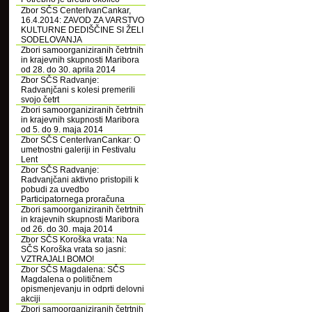
Zbor SČS CenterIvanCankar,
16.4.2014: ZAVOD ZA VARSTVO
KULTURNE DEDIŠČINE SI ŽELI
SODELOVANJA
Zbori samoorganiziranih četrtnih
in krajevnih skupnosti Maribora
od 28. do 30. aprila 2014
Zbor SČS Radvanje:
Radvanjčani s kolesi premerili
svojo četrt
Zbori samoorganiziranih četrtnih
in krajevnih skupnosti Maribora
od 5. do 9. maja 2014
Zbor SČS CenterIvanCankar: O
umetnostni galeriji in Festivalu
Lent
Zbor SČS Radvanje:
Radvanjčani aktivno pristopili k
pobudi za uvedbo
Participatornega proračuna
Zbori samoorganiziranih četrtnih
in krajevnih skupnosti Maribora
od 26. do 30. maja 2014
Zbor SČS Koroška vrata: Na
SČS Koroška vrata so jasni:
VZTRAJALI BOMO!
Zbor SČS Magdalena: SČS
Magdalena o političnem
opismenjevanju in odprti delovni
akciji
Zbori samoorganiziranih četrtnih