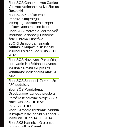
Zbor SČS Center in Ivan Cankar:
Vse več zanimanja za izložbe na
Gosposki
Zbor SČS Koroška vrata:
Priprava strnjenega in
temeljitega dokumenta zoper
rušitev Doma mestne četrti
Zbor SČS Radvanje: Želimo več
informacij o sanaciji Osnovne
šole Ludvika Pliberška
ZBORI Samoorganiziranih
četrtnih in krajevnih skupnosti
Maribora v tednu od 3. do 7. 11.
2014
Zbor SČS Nova vas: Parkirišča,
ogrevanje in tržnična dejavnost
Mestna delovna skupina za
komunalo: Molk občine otežuje
delo
Zbor SČS Studenci: Zbranih že
586 podpisov
Zbor SČS Magdalena:
Osvobajanje javnega prostora
Poročilo iz delovne akcije v SČS
Nova vas: AKCIJE NAS
POVEZUJEJO
Zbori Samoorganiziranih četrtnih
in krajevnih skupnosti Maribora v
tednu od 10. do 14. 11. 2014
Zbor SKS Kamnica: O prometni
problematiki v Kamnici