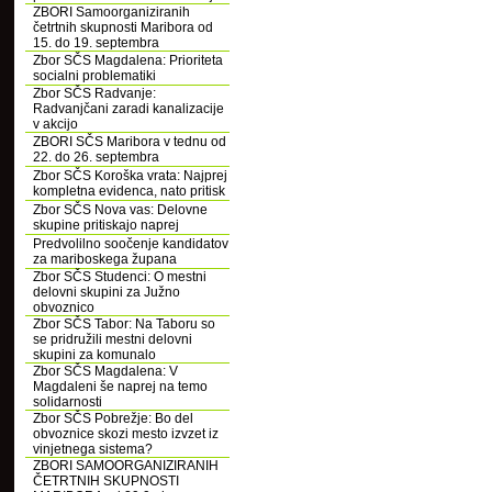
ZBORI Samoorganiziranih
četrtnih skupnosti Maribora od
15. do 19. septembra
Zbor SČS Magdalena: Prioriteta
socialni problematiki
Zbor SČS Radvanje:
Radvanjčani zaradi kanalizacije
v akcijo
ZBORI SČS Maribora v tednu od
22. do 26. septembra
Zbor SČS Koroška vrata: Najprej
kompletna evidenca, nato pritisk
Zbor SČS Nova vas: Delovne
skupine pritiskajo naprej
Predvolilno soočenje kandidatov
za mariboskega župana
Zbor SČS Studenci: O mestni
delovni skupini za Južno
obvoznico
Zbor SČS Tabor: Na Taboru so
se pridružili mestni delovni
skupini za komunalo
Zbor SČS Magdalena: V
Magdaleni še naprej na temo
solidarnosti
Zbor SČS Pobrežje: Bo del
obvoznice skozi mesto izvzet iz
vinjetnega sistema?
ZBORI SAMOORGANIZIRANIH
ČETRTNIH SKUPNOSTI