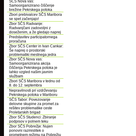
SČS Nova vas:
Samoorganizirano čiščenje
brežine Pekrskega potoka
Zbori prebivalcev SČS Maribora
se spet začenjajo!
Zbor SČS Radvanje:
Radvanjčani zadovoljni z
doseženim, a že gledajo naprej
Predstavitev participatornega
proračuna
Zbor SČS Center in Ivan Cankar:
Še naprej o prostorski
problematiki mestnega jedra
Zbor SČS Nova vas:
Samoorganizirana akcija
čiščenja Pekrskega potoka je
lahko vzgled našim javnim
službam
Zbori SČS Maribora v tednu od
8. do 12. septembra
Nepravilnosti pri vzdrževanju
Pekrskega potoka v Mariboru
SČS Tabor: Povezovanje
delovne skupine za promet za
rešitev problematike ceste
Proletarskih brigad
Zbor SČS Studenci: Zbiranje
podpisov v polnem teku
Zbor SČS Pobrežje: Nujen
ponovni razmislitek o
prometnem režimu na Pobrežju