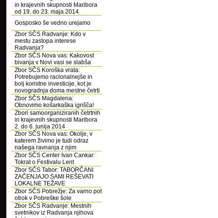
in krajevnih skupnosti Maribora
od 19. do 23. maja 2014
Gosposko še vedno urejamo
Zbor SČS Radvanje: Kdo v
mestu zastopa interese
Radvanja?
Zbor SČS Nova vas: Kakovost
bivanja v Novi vasi se slabša
Zbor SČS Koroška vrata:
Potrebujemo racionalnejše in
bolj koristne investicije, kot je
novogradnja doma mestne četrti
Zbor SČS Magdalena:
Obnovimo košarkaška igrišča!
Zbori samoorganiziranih četrtnih
in krajevnih skupnosti Maribora
2. do 6. junija 2014
Zbor SČS Nova vas: Okolje, v
katerem živimo je tudi odraz
našega ravnanja z njim
Zbor SČS Center Ivan Cankar:
Tokrat o Festivalu Lent
Zbor SČS Tabor: TABORČANI
ZAČENJAJO SAMI REŠEVATI
LOKALNE TEŽAVE
Zbor SČS Pobrežje: Za varno pot
otrok v Pobreške šole
Zbor SČS Radvanje: Mestnih
svetnikov iz Radvanja njihova