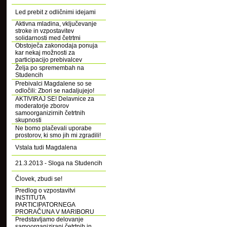
Led prebit z odličnimi idejami
Aktivna mladina, vključevanje
stroke in vzpostavitev
solidarnosti med četrtmi
Obstoječa zakonodaja ponuja
kar nekaj možnosti za
participacijo prebivalcev
Želja po spremembah na
Studencih
Prebivalci Magdalene so se
odločili: Zbori se nadaljujejo!
AKTIVIRAJ SE! Delavnice za
moderatorje zborov
samoorganizirnih četrtnih
skupnosti
Ne bomo plačevali uporabe
prostorov, ki smo jih mi zgradili!
Vstala tudi Magdalena
21.3.2013 - Sloga na Studencih
Človek, zbudi se!
Predlog o vzpostavitvi
INSTITUTA
PARTICIPATORNEGA
PRORAČUNA V MARIBORU
Predstavljamo delovanje
samoorganizirani četrtnih in