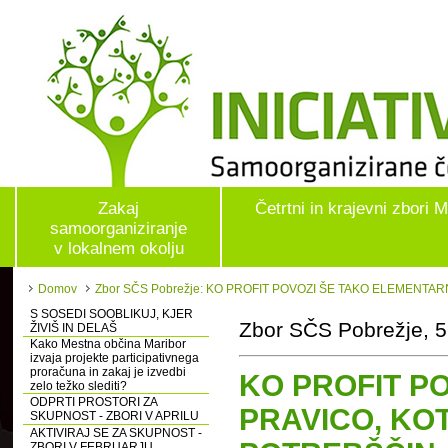
Zakaj
Četrtni in krajevni zbori 
samoorganiziranje
v lokalnem okolju
Domov
Zbor SČS Pobrežje: KO PROFIT POVOZI ŠE TAKO ELEMENTA
S SOSEDI SOOBLIKUJ, KJER
Zbor SČS Pobrežje, 5
ŽIVIŠ IN DELAŠ
Kako Mestna občina Maribor
izvaja projekte participativnega
proračuna in zakaj je izvedbi
KO PROFIT P
zelo težko slediti?
ODPRTI PROSTORI ZA
PRAVICO, KO
SKUPNOST - ZBORI V APRILU
AKTIVIRAJ SE ZA SKUPNOST -
ZBORI V FEBRUARJU