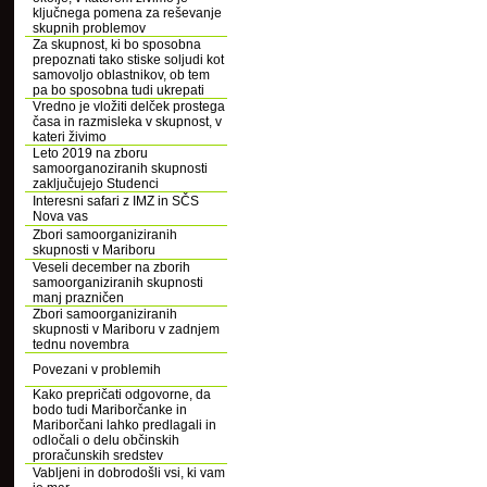
ključnega pomena za reševanje
skupnih problemov
Za skupnost, ki bo sposobna
prepoznati tako stiske soljudi kot
samovoljo oblastnikov, ob tem
pa bo sposobna tudi ukrepati
Vredno je vložiti delček prostega
časa in razmisleka v skupnost, v
kateri živimo
Leto 2019 na zboru
samoorganoziranih skupnosti
zaključujejo Studenci
Interesni safari z IMZ in SČS
Nova vas
Zbori samoorganiziranih
skupnosti v Mariboru
Veseli december na zborih
samoorganiziranih skupnosti
manj prazničen
Zbori samoorganiziranih
skupnosti v Mariboru v zadnjem
tednu novembra
Povezani v problemih
Kako prepričati odgovorne, da
bodo tudi Mariborčanke in
Mariborčani lahko predlagali in
odločali o delu občinskih
proračunskih sredstev
Vabljeni in dobrodošli vsi, ki vam