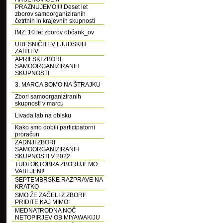
PRAZNUJEMO!!!! Deset let
zborov samoorganiziranih
četrtnih in krajevnih skupnosti
IMZ: 10 let zborov občank_ov
URESNIČITEV LJUDSKIH
ZAHTEV
APRILSKI ZBORI
SAMOORGANIZIRANIH
SKUPNOSTI
3. MARCA BOMO NA ŠTRAJKU
Zbori samoorganiziranih
skupnosti v marcu
Livada lab na obisku
Kako smo dobili participatorni
proračun
ZADNJI ZBORI
SAMOORGANIZIRANIH
SKUPNOSTI V 2022
TUDI OKTOBRA ZBORUJEMO.
VABLJENI!
SEPTEMBRSKE RAZPRAVE NA
KRATKO
SMO ŽE ZAČELI Z ZBORI!
PRIDITE KAJ MIMO!
MEDNATRODNA NOČ
NETOPIRJEV OB MIYAWAKIJU