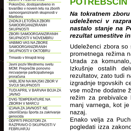
POTREBŠČIN
Pokončno, dostojanstveno in
tovariško v novem letu na zborih
Na tokratnem zboru
samoorganiziranih skupnosti v
Mariboru
udeleženci v razpr
ZADNJI LETOŠNJI ZBORI
SAMOORGANIZIRANIH
nastalo stanje na Po
SKUPNOSTI
ZBORI SAMOORGANIZIRANIH
rezultat umestitve in
SKUPNOSTI V NOVEMBRU
VABIMO VAS NA ZBORE
Udeleženci zbora so s
SAMOORGANIZIRANIH
SKUPNOSTI V OKTOBRU
prometnega režima na
Trmasto v trinajsti krog
Urada za komunalo, 
Javni poziv Mestnemu svetu
Izkušnje ostalih del
MOM: Preprečite ponovno
mrcvarjenje participativnega
rezultatov, zato tudi
proračuna
VABLJENI NA MAJSKI ZBOR V
izgradnje trgovskih ce
SVOJI SKUPNOSTI
vse možne dodatne že
TUDI APRIL V BARVAH BOJA ZA
JAVNO
režim za prebivalce
DVIG TEMPERATURE NA
ZBORIH V MARCU
manj varnega, kot je
IZJAVA ZA JAVNOST: NE
nazaj.
izkoriščanju športa za zakrivanje
genocida
Enako velja za Puch
ODPRTI PROSTORI ZA
RAZPRAVO O SKUPNOSTI V
pogledati izza zakono
FEBRUARJU