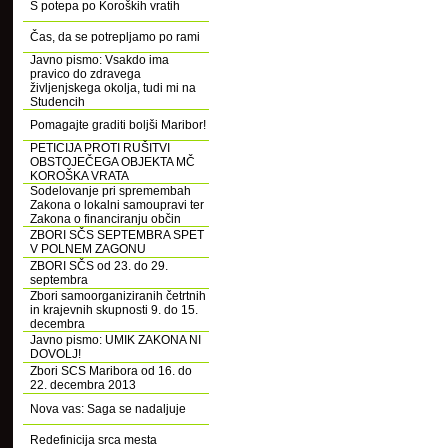
S potepa po Koroških vratih
Čas, da se potrepljamo po rami
Javno pismo: Vsakdo ima
pravico do zdravega
življenjskega okolja, tudi mi na
Studencih
Pomagajte graditi boljši Maribor!
PETICIJA PROTI RUŠITVI
OBSTOJEČEGA OBJEKTA MČ
KOROŠKA VRATA
Sodelovanje pri spremembah
Zakona o lokalni samoupravi ter
Zakona o financiranju občin
ZBORI SČS SEPTEMBRA SPET
V POLNEM ZAGONU
ZBORI SČS od 23. do 29.
septembra
Zbori samoorganiziranih četrtnih
in krajevnih skupnosti 9. do 15.
decembra
Javno pismo: UMIK ZAKONA NI
DOVOLJ!
Zbori SCS Maribora od 16. do
22. decembra 2013
Nova vas: Saga se nadaljuje
Redefinicija srca mesta