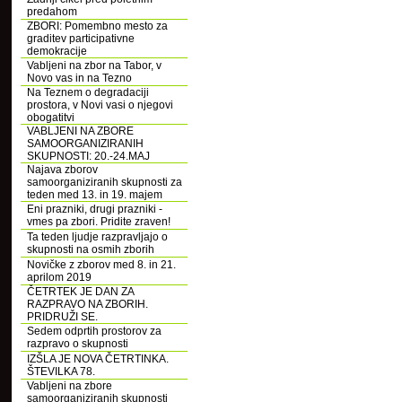
predahom
ZBORI: Pomembno mesto za
graditev participativne
demokracije
Vabljeni na zbor na Tabor, v
Novo vas in na Tezno
Na Teznem o degradaciji
prostora, v Novi vasi o njegovi
obogatitvi
VABLJENI NA ZBORE
SAMOORGANIZIRANIH
SKUPNOSTI: 20.-24.MAJ
Najava zborov
samoorganiziranih skupnosti za
teden med 13. in 19. majem
Eni prazniki, drugi prazniki -
vmes pa zbori. Pridite zraven!
Ta teden ljudje razpravljajo o
skupnosti na osmih zborih
Novičke z zborov med 8. in 21.
aprilom 2019
ČETRTEK JE DAN ZA
RAZPRAVO NA ZBORIH.
PRIDRUŽI SE.
Sedem odprtih prostorov za
razpravo o skupnosti
IZŠLA JE NOVA ČETRTINKA.
ŠTEVILKA 78.
Vabljeni na zbore
samoorganiziranih skupnosti