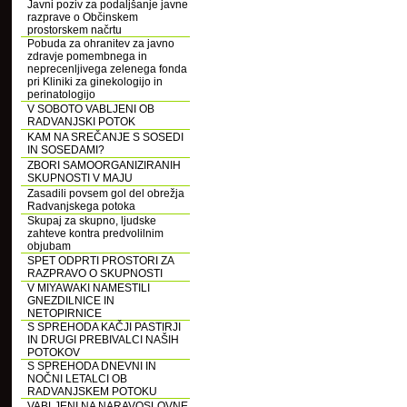
Javni poziv za podaljšanje javne
razprave o Občinskem
prostorskem načrtu
Pobuda za ohranitev za javno
zdravje pomembnega in
neprecenljivega zelenega fonda
pri Kliniki za ginekologijo in
perinatologijo
V SOBOTO VABLJENI OB
RADVANJSKI POTOK
KAM NA SREČANJE S SOSEDI
IN SOSEDAMI?
ZBORI SAMOORGANIZIRANIH
SKUPNOSTI V MAJU
Zasadili povsem gol del obrežja
Radvanjskega potoka
Skupaj za skupno, ljudske
zahteve kontra predvolilnim
objubam
SPET ODPRTI PROSTORI ZA
RAZPRAVO O SKUPNOSTI
V MIYAWAKI NAMESTILI
GNEZDILNICE IN
NETOPIRNICE
S SPREHODA KAČJI PASTIRJI
IN DRUGI PREBIVALCI NAŠIH
POTOKOV
S SPREHODA DNEVNI IN
NOČNI LETALCI OB
RADVANJSKEM POTOKU
VABLJENI NA NARAVOSLOVNE