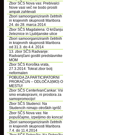
Zbor SČS Nova vas: Prebivalci
Nove vasi več ne bodo prosili
ampak zahtevali
Zbori samoorganiziranih četrtnih
in krajevnih skupnosti Maribora
24. do 28. marca 2014
Zbor SČS Magdalena: O križanju
železnice in Ljubljanske ulice
Zbori samoorganiziranih četrtnih
in krajevnih skupnosti Maribora
od 31.3. do 4.4. 2014
13. zbor SČS Radvanje:
Radvanjčani gostili predstavnike
MOM
Zbor SČS Koroška vrata,
27.3.2014: Tokrat zbor bolj
neformalen
POBUDA ZA PARTICIPATORNI
PRORAČUN – ODLOČAJ(MO) O
MESTU!
Zbor SČS CenterIvanCankar: Vsi
smo enakopravni, ni prostora za
samopromocijo!
Zbor SČS Studenci: Na
Studencih nimajo otroških igrišč
Zbor SČS Nova vas: Ne
popuščajmo, izpeljimo do konca!
Zbori samoorganiziranih četrtnih
in krajevnih skupnosti Maribora
7.4. do 11.4.2014