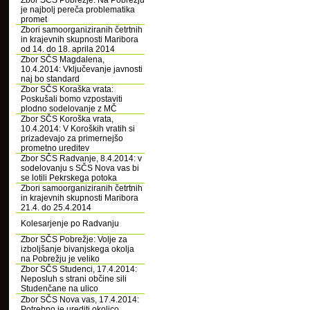
Zbor SČS Pobrežje: Na Pobrežju
je najbolj pereča problematika
promet
Zbori samoorganiziranih četrtnih
in krajevnih skupnosti Maribora
od 14. do 18. aprila 2014
Zbor SČS Magdalena,
10.4.2014: Vključevanje javnosti
naj bo standard
Zbor SČS Koraška vrata:
Poskušali bomo vzpostaviti
plodno sodelovanje z MČ
Zbor SČS Koroška vrata,
10.4.2014: V Koroških vratih si
prizadevajo za primernejšo
prometno ureditev
Zbor SČS Radvanje, 8.4.2014: v
sodelovanju s SČS Nova vas bi
se lotili Pekrskega potoka
Zbori samoorganiziranih četrtnih
in krajevnih skupnosti Maribora
21.4. do 25.4.2014
Kolesarjenje po Radvanju
Zbor SČS Pobrežje: Volje za
izboljšanje bivanjskega okolja
na Pobrežju je veliko
Zbor SČS Studenci, 17.4.2014:
Neposluh s strani občine sili
Studenčane na ulico
Zbor SČS Nova vas, 17.4.2014:
Potrebno je urediti okolico