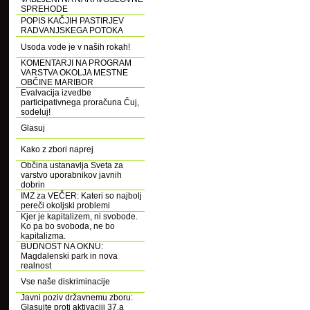
SPREHODE
POPIS KAČJIH PASTIRJEV
RADVANJSKEGA POTOKA
Usoda vode je v naših rokah!
KOMENTARJI NA PROGRAM
VARSTVA OKOLJA MESTNE
OBČINE MARIBOR
Evalvacija izvedbe
participativnega proračuna Čuj,
sodeluj!
Glasuj
Kako z zbori naprej
Občina ustanavlja Sveta za
varstvo uporabnikov javnih
dobrin
IMZ za VEČER: Kateri so najbolj
pereči okoljski problemi
Kjer je kapitalizem, ni svobode.
Ko pa bo svoboda, ne bo
kapitalizma.
BUDNOST NA OKNU:
Magdalenski park in nova
realnost
Vse naše diskriminacije
Javni poziv državnemu zboru:
Glasujte proti aktivaciji 37.a