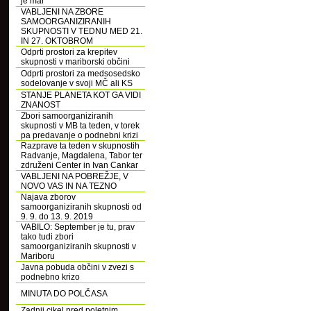
je mar
VABLJENI NA ZBORE
SAMOORGANIZIRANIH
SKUPNOSTI V TEDNU MED 21.
IN 27. OKTOBROM
Odprti prostori za krepitev
skupnosti v mariborski občini
Odprti prostori za medsosedsko
sodelovanje v svoji MČ ali KS
STANJE PLANETA KOT GA VIDI
ZNANOST
Zbori samoorganiziranih
skupnosti v MB ta teden, v torek
pa predavanje o podnebni krizi
Razprave ta teden v skupnostih
Radvanje, Magdalena, Tabor ter
združeni Center in Ivan Cankar
VABLJENI NA POBREŽJE, V
NOVO VAS IN NA TEZNO
Najava zborov
samoorganiziranih skupnosti od
9. 9. do 13. 9. 2019
VABILO: September je tu, prav
tako tudi zbori
samoorganiziranih skupnosti v
Mariboru
Javna pobuda občini v zvezi s
podnebno krizo
MINUTA DO POLČASA
Zadnji cikel pred poletnim