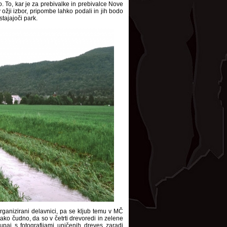
. To, kar je za prebivalke in prebivalce Nove
 ožji izbor, pripombe lahko podali in jih bodo
stajajoči park.
rganizirani delavnici, pa se kljub temu v MČ
tako čudno, da so v četrti drevoredi in zelene
upaj s fotografijami uničenih dreves zaradi