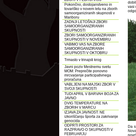
dobi
Pokončno, dostojanstveno in
vasi 
tovariško v novem letu na zborih
odgov
samoorganiziranih skupnosti v
Mariboru
ZADNJI LETOŠNJI ZBORI
SAMOORGANIZIRANIH
SKUPNOSTI
ZBORI SAMOORGANIZIRANIH
SKUPNOSTI V NOVEMBRU
VABIMO VAS NA ZBORE
SAMOORGANIZIRANIH
SKUPNOSTI V OKTOBRU
Trmasto v trinajsti krog
Javni poziv Mestnemu svetu
MOM: Preprečite ponovno
mrcvarjenje participativnega
proračuna
VABLJENI NA MAJSKI ZBOR V
SVOJI SKUPNOSTI
TUDI APRIL V BARVAH BOJA ZA
JAVNO
DVIG TEMPERATURE NA
ZBORIH V MARCU
IZJAVA ZA JAVNOST: NE
izkoriščanju športa za zakrivanje
genocida
ODPRTI PROSTORI ZA
Da s
RAZPRAVO O SKUPNOSTI V
Nova 
FEBRUARJU
povr