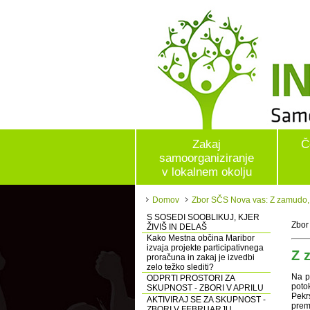
Zakaj
Č
samoorganiziranje
v lokalnem okolju
Domov
Zbor SČS Nova vas: Z zamudo, 
S SOSEDI SOOBLIKUJ, KJER
Zbor
ŽIVIŠ IN DELAŠ
Kako Mestna občina Maribor
izvaja projekte participativnega
Z 
proračuna in zakaj je izvedbi
zelo težko slediti?
Na p
ODPRTI PROSTORI ZA
poto
SKUPNOST - ZBORI V APRILU
Pekrs
AKTIVIRAJ SE ZA SKUPNOST -
prem
ZBORI V FEBRUARJU