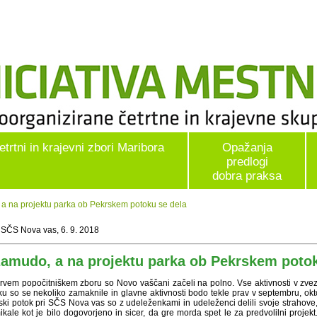
etrtni in krajevni zbori Maribora
Opažanja
predlogi
dobra praksa
a na projektu parka ob Pekrskem potoku se dela
 SČS Nova vas, 6. 9. 2018
zamudo, a na projektu parka ob Pekrskem potok
rvem popočitniškem zboru so Novo vaščani začeli na polno. Vse aktivnosti v zve
ku so se nekoliko zamaknile in glavne aktivnosti bodo tekle prav v septembru, ok
ki potok pri SČS Nova vas so z udeleženkami in udeleženci delili svoje strahove, k
ikale kot je bilo dogovorjeno in sicer, da gre morda spet le za predvolilni proj