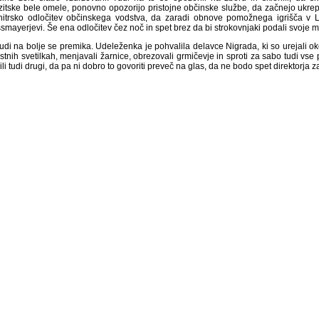
zitske bele omele, ponovno opozorijo pristojne občinske službe, da začnejo ukrepa
hitrsko odločitev občinskega vodstva, da zaradi obnove pomožnega igrišča v L
smayerjevi. Še ena odločitev čez noč in spet brez da bi strokovnjaki podali svoje m
udi na bolje se premika. Udeleženka je pohvalila delavce Nigrada, ki so urejali okol
tnih svetilkah, menjavali žarnice, obrezovali grmičevje in sproti za sabo tudi vse 
li tudi drugi, da pa ni dobro to govoriti preveč na glas, da ne bodo spet direktorja za