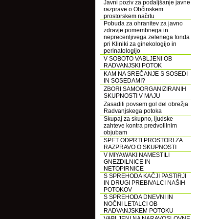
Javni poziv za podaljšanje javne
razprave o Občinskem
prostorskem načrtu
Pobuda za ohranitev za javno
zdravje pomembnega in
neprecenljivega zelenega fonda
pri Kliniki za ginekologijo in
perinatologijo
V SOBOTO VABLJENI OB
RADVANJSKI POTOK
KAM NA SREČANJE S SOSEDI
IN SOSEDAMI?
ZBORI SAMOORGANIZIRANIH
SKUPNOSTI V MAJU
Zasadili povsem gol del obrežja
Radvanjskega potoka
Skupaj za skupno, ljudske
zahteve kontra predvolilnim
objubam
SPET ODPRTI PROSTORI ZA
RAZPRAVO O SKUPNOSTI
V MIYAWAKI NAMESTILI
GNEZDILNICE IN
NETOPIRNICE
S SPREHODA KAČJI PASTIRJI
IN DRUGI PREBIVALCI NAŠIH
POTOKOV
S SPREHODA DNEVNI IN
NOČNI LETALCI OB
RADVANJSKEM POTOKU
VABLJENI NA NARAVOSLOVNE