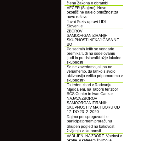
člena Zakona o obrambi
VEČER (Štajerc): Nove
okoliščine dajejo priložnost za
nove rešitve
Javni Poziv upravi LIDL
Slovenije
ZBOROV
SAMOORGANIZIRANIH
SKUPNOSTI NEKAJ ČASA NE
BO
Po sedmih letih se vendarle
premika tudi na sodelovanju
ljudi in predstavniki ožje lokalne
skupnosti
Se ne zavedamo, ali pa ne
verjamemo, da lahko s svojo
aktivnostjo veliko pripomoremo v
skupnosti?
Ta teden zbori v Radvanju,
Magdaleni, na Taboru ter zbor
SČS Center in Ivan Cankar
NAJAVA ZBOROV
SAMOORGANIZIRANIH
SKUPNOSTI V MARIBORU OD
17. DO 23. 2. 2020
Dajmo pet spregovoriti o
participatornem proračunu
Skupen pogled na kakovost
življenja v skupnosti
VABLJENI NA ZBORE: Vpetost v
okolje, v katerem živimo je