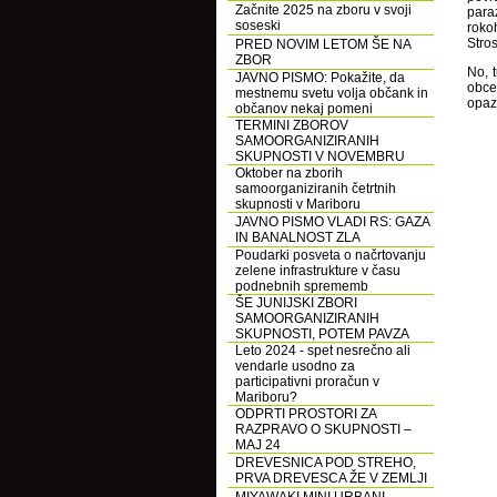
Začnite 2025 na zboru v svoji
para
soseski
roko
Stros
PRED NOVIM LETOM ŠE NA
ZBOR
No, t
JAVNO PISMO: Pokažite, da
obces
mestnemu svetu volja občank in
opazi
občanov nekaj pomeni
TERMINI ZBOROV
SAMOORGANIZIRANIH
SKUPNOSTI V NOVEMBRU
Oktober na zborih
samoorganiziranih četrtnih
skupnosti v Mariboru
JAVNO PISMO VLADI RS: GAZA
IN BANALNOST ZLA
Poudarki posveta o načrtovanju
zelene infrastrukture v času
podnebnih sprememb
ŠE JUNIJSKI ZBORI
SAMOORGANIZIRANIH
SKUPNOSTI, POTEM PAVZA
Leto 2024 - spet nesrečno ali
vendarle usodno za
participativni proračun v
Mariboru?
ODPRTI PROSTORI ZA
RAZPRAVO O SKUPNOSTI –
MAJ 24
DREVESNICA POD STREHO,
PRVA DREVESCA ŽE V ZEMLJI