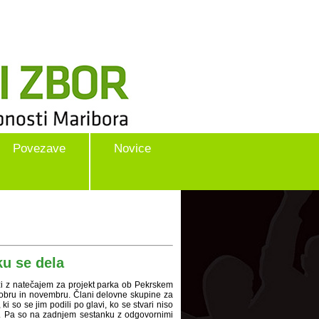
Povezave
Novice
u se dela
zi z natečajem za projekt parka ob Pekrskem
tobru in novembru. Člani delovne skupine za
i so se jim podili po glavi, ko se stvari niso
ekt. Pa so na zadnjem sestanku z odgovornimi