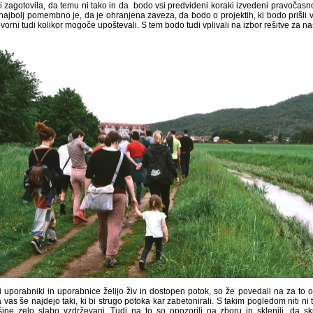
li zagotovila, da temu ni tako in da bodo vsi predvideni koraki izvedeni pravočasno
najbolj pomembno je, da je ohranjena zaveza, da bodo o projektih, ki bodo prišli v
orni tudi kolikor mogoče upoštevali. S tem bodo tudi vplivali na izbor rešitve za na
i uporabniki in uporabnice želijo živ in dostopen potok, so že povedali na za to o
vas še najdejo taki, ki bi strugo potoka kar zabetonirali. S takim pogledom niti ni 
šine zelo slabo vzdrževani. Tudi na to so opozorili na zboru in sklenili, da sk