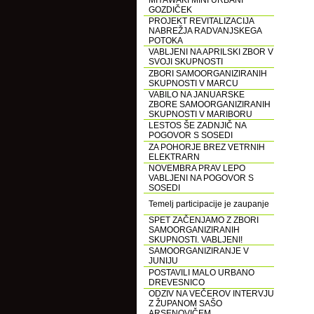
MIYAWAKI MINI URBANI
GOZDIČEK
PROJEKT REVITALIZACIJA
NABREŽJA RADVANJSKEGA
POTOKA
VABLJENI NA APRILSKI ZBOR V
SVOJI SKUPNOSTI
ZBORI SAMOORGANIZIRANIH
SKUPNOSTI V MARCU
VABILO NA JANUARSKE
ZBORE SAMOORGANIZIRANIH
SKUPNOSTI V MARIBORU
LESTOS ŠE ZADNJIČ NA
POGOVOR S SOSEDI
ZA POHORJE BREZ VETRNIH
ELEKTRARN
NOVEMBRA PRAV LEPO
VABLJENI NA POGOVOR S
SOSEDI
Temelj participacije je zaupanje
SPET ZAČENJAMO Z ZBORI
SAMOORGANIZIRANIH
SKUPNOSTI. VABLJENI!
SAMOORGANIZIRANJE V
JUNIJU
POSTAVILI MALO URBANO
DREVESNICO
ODZIV NA VEČEROV INTERVJU
Z ŽUPANOM SAŠO
ARSENOVIČEM