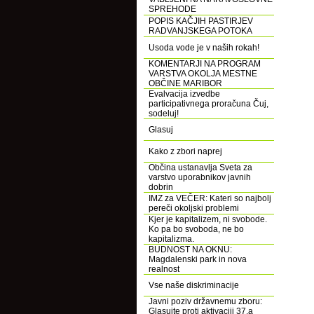
SPREHODE
POPIS KAČJIH PASTIRJEV
RADVANJSKEGA POTOKA
Usoda vode je v naših rokah!
KOMENTARJI NA PROGRAM
VARSTVA OKOLJA MESTNE
OBČINE MARIBOR
Evalvacija izvedbe
participativnega proračuna Čuj,
sodeluj!
Glasuj
Kako z zbori naprej
Občina ustanavlja Sveta za
varstvo uporabnikov javnih
dobrin
IMZ za VEČER: Kateri so najbolj
pereči okoljski problemi
Kjer je kapitalizem, ni svobode.
Ko pa bo svoboda, ne bo
kapitalizma.
BUDNOST NA OKNU:
Magdalenski park in nova
realnost
Vse naše diskriminacije
Javni poziv državnemu zboru:
Glasujte proti aktivaciji 37.a