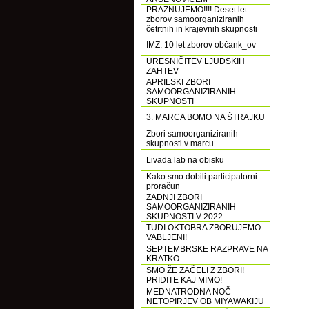
PRAZNUJEMO!!!! Deset let
zborov samoorganiziranih
četrtnih in krajevnih skupnosti
IMZ: 10 let zborov občank_ov
URESNIČITEV LJUDSKIH
ZAHTEV
APRILSKI ZBORI
SAMOORGANIZIRANIH
SKUPNOSTI
3. MARCA BOMO NA ŠTRAJKU
Zbori samoorganiziranih
skupnosti v marcu
Livada lab na obisku
Kako smo dobili participatorni
proračun
ZADNJI ZBORI
SAMOORGANIZIRANIH
SKUPNOSTI V 2022
TUDI OKTOBRA ZBORUJEMO.
VABLJENI!
SEPTEMBRSKE RAZPRAVE NA
KRATKO
SMO ŽE ZAČELI Z ZBORI!
PRIDITE KAJ MIMO!
MEDNATRODNA NOČ
NETOPIRJEV OB MIYAWAKIJU