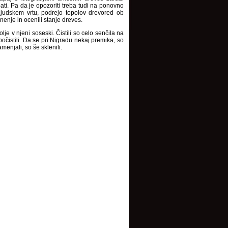
ti. Pa da je opozoriti treba tudi na ponovno
judskem vrtu, podrejo topolov drevored ob
nenje in ocenili stanje dreves.
je v njeni soseski. Čistili so celo senčila na
počistili. Da se pri Nigradu nekaj premika, so
menjali, so še sklenili.