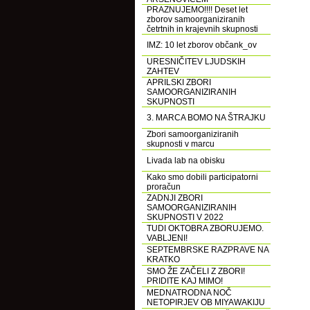
PRAZNUJEMO!!!! Deset let
zborov samoorganiziranih
četrtnih in krajevnih skupnosti
IMZ: 10 let zborov občank_ov
URESNIČITEV LJUDSKIH
ZAHTEV
APRILSKI ZBORI
SAMOORGANIZIRANIH
SKUPNOSTI
3. MARCA BOMO NA ŠTRAJKU
Zbori samoorganiziranih
skupnosti v marcu
Livada lab na obisku
Kako smo dobili participatorni
proračun
ZADNJI ZBORI
SAMOORGANIZIRANIH
SKUPNOSTI V 2022
TUDI OKTOBRA ZBORUJEMO.
VABLJENI!
SEPTEMBRSKE RAZPRAVE NA
KRATKO
SMO ŽE ZAČELI Z ZBORI!
PRIDITE KAJ MIMO!
MEDNATRODNA NOČ
NETOPIRJEV OB MIYAWAKIJU