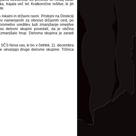
 trajala več let. Kratkoročne rešitve, ki jih
te.
okalni in državni ravni. Pristojni na Direkciji
stev namenjenih za obnovo državnih cest, po
prometno ureditev, tudi zmanjšanje omejitve
so delovni skupini povedali, da je občina
ti zmanjšalo hrup. Delovna skupina je zaradi
 SČS Nova vas, ki bo v četrtek, 11. decembra
e ukvarjajo druge delovne skupine: Tržnica