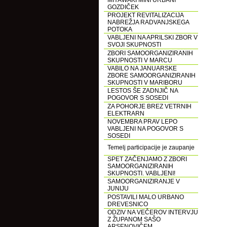
MIYAWAKI MINI URBANI
GOZDIČEK
PROJEKT REVITALIZACIJA
NABREŽJA RADVANJSKEGA
POTOKA
VABLJENI NA APRILSKI ZBOR V
SVOJI SKUPNOSTI
ZBORI SAMOORGANIZIRANIH
SKUPNOSTI V MARCU
VABILO NA JANUARSKE
ZBORE SAMOORGANIZIRANIH
SKUPNOSTI V MARIBORU
LESTOS ŠE ZADNJIČ NA
POGOVOR S SOSEDI
ZA POHORJE BREZ VETRNIH
ELEKTRARN
NOVEMBRA PRAV LEPO
VABLJENI NA POGOVOR S
SOSEDI
Temelj participacije je zaupanje
SPET ZAČENJAMO Z ZBORI
SAMOORGANIZIRANIH
SKUPNOSTI. VABLJENI!
SAMOORGANIZIRANJE V
JUNIJU
POSTAVILI MALO URBANO
DREVESNICO
ODZIV NA VEČEROV INTERVJU
Z ŽUPANOM SAŠO
ARSENOVIČEM