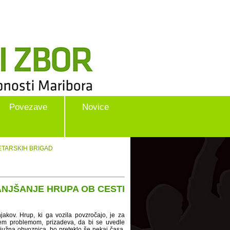
Povezave
Novice
LETARSKIH BRIGAD
ANJŠANJE HRUPA OB CESTI
jakov. Hrup, ki ga vozila povzročajo, je za
s tem problemom, prizadeva, da bi se uvedle
južna obvoznica, bo preteklo še nekaj časa.