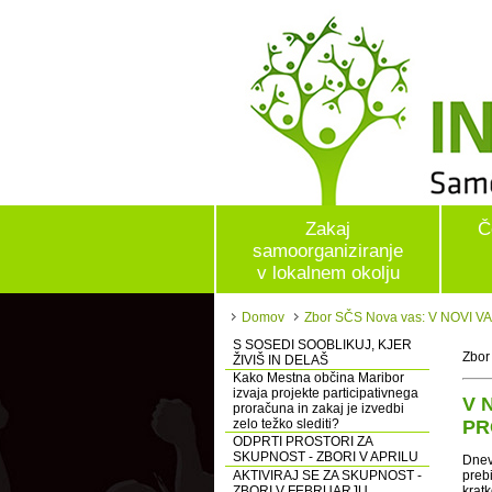
Zakaj
Č
samoorganiziranje
v lokalnem okolju
Domov
Zbor SČS Nova vas: V NOVI
S SOSEDI SOOBLIKUJ, KJER
Zbor
ŽIVIŠ IN DELAŠ
Kako Mestna občina Maribor
izvaja projekte participativnega
V 
proračuna in zakaj je izvedbi
zelo težko slediti?
PR
ODPRTI PROSTORI ZA
SKUPNOST - ZBORI V APRILU
Dnev
AKTIVIRAJ SE ZA SKUPNOST -
preb
ZBORI V FEBRUARJU
krat