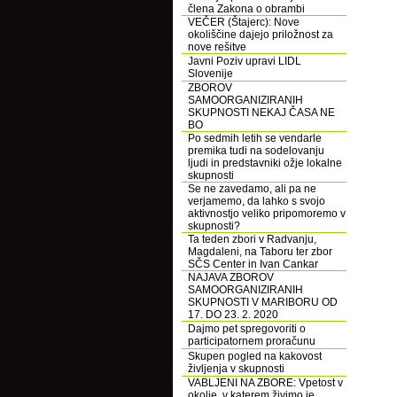
člena Zakona o obrambi
VEČER (Štajerc): Nove
okoliščine dajejo priložnost za
nove rešitve
Javni Poziv upravi LIDL
Slovenije
ZBOROV
SAMOORGANIZIRANIH
SKUPNOSTI NEKAJ ČASA NE
BO
Po sedmih letih se vendarle
premika tudi na sodelovanju
ljudi in predstavniki ožje lokalne
skupnosti
Se ne zavedamo, ali pa ne
verjamemo, da lahko s svojo
aktivnostjo veliko pripomoremo v
skupnosti?
Ta teden zbori v Radvanju,
Magdaleni, na Taboru ter zbor
SČS Center in Ivan Cankar
NAJAVA ZBOROV
SAMOORGANIZIRANIH
SKUPNOSTI V MARIBORU OD
17. DO 23. 2. 2020
Dajmo pet spregovoriti o
participatornem proračunu
Skupen pogled na kakovost
življenja v skupnosti
VABLJENI NA ZBORE: Vpetost v
okolje, v katerem živimo je