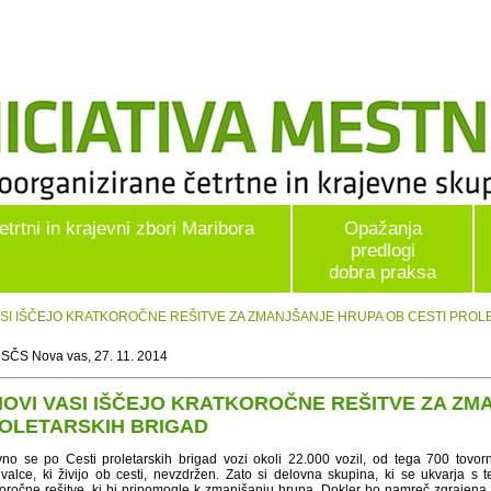
etrtni in krajevni zbori Maribora
Opažanja
predlogi
dobra praksa
 VASI IŠČEJO KRATKOROČNE REŠITVE ZA ZMANJŠANJE HRUPA OB CESTI PRO
 SČS Nova vas, 27. 11. 2014
NOVI VASI IŠČEJO KRATKOROČNE REŠITVE ZA ZM
OLETARSKIH BRIGAD
no se po Cesti proletarskih brigad vozi okoli 22.000 vozil, od tega 700 tovorn
ivalce, ki živijo ob cesti, nevzdržen. Zato si delovna skupina, ki se ukvarja 
koročne rešitve, ki bi pripomogle k zmanjšanju hrupa. Dokler bo namreč zgrajena 