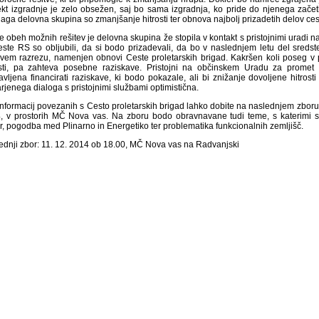
ekt izgradnje je zelo obsežen, saj bo sama izgradnja, ko pride do njenega začetka,
laga delovna skupina so zmanjšanje hitrosti ter obnova najbolj prizadetih delov ces
 obeh možnih rešitev je delovna skupina že stopila v kontakt s pristojnimi uradi na l
este RS so obljubili, da si bodo prizadevali, da bo v naslednjem letu del sred
ovem razrezu, namenjen obnovi Ceste proletarskih brigad. Kakršen koli poseg v 
osti, pa zahteva posebne raziskave. Pristojni na občinskem Uradu za promet 
ravljena financirati raziskave, ki bodo pokazale, ali bi znižanje dovoljene hitros
rjenega dialoga s pristojnimi službami optimistična.
informacij povezanih s Cesto proletarskih brigad lahko dobite na naslednjem zboru
, v prostorih MČ Nova vas. Na zboru bodo obravnavane tudi teme, s katerimi s
r, pogodba med Plinarno in Energetiko ter problematika funkcionalnih zemljišč.
ednji zbor:
11. 12. 2014 ob 18.00, MČ Nova vas na Radvanjski