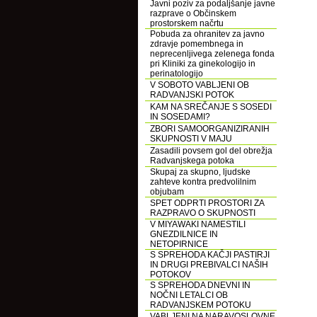
Javni poziv za podaljšanje javne
razprave o Občinskem
prostorskem načrtu
Pobuda za ohranitev za javno
zdravje pomembnega in
neprecenljivega zelenega fonda
pri Kliniki za ginekologijo in
perinatologijo
V SOBOTO VABLJENI OB
RADVANJSKI POTOK
KAM NA SREČANJE S SOSEDI
IN SOSEDAMI?
ZBORI SAMOORGANIZIRANIH
SKUPNOSTI V MAJU
Zasadili povsem gol del obrežja
Radvanjskega potoka
Skupaj za skupno, ljudske
zahteve kontra predvolilnim
objubam
SPET ODPRTI PROSTORI ZA
RAZPRAVO O SKUPNOSTI
V MIYAWAKI NAMESTILI
GNEZDILNICE IN
NETOPIRNICE
S SPREHODA KAČJI PASTIRJI
IN DRUGI PREBIVALCI NAŠIH
POTOKOV
S SPREHODA DNEVNI IN
NOČNI LETALCI OB
RADVANJSKEM POTOKU
VABLJENI NA NARAVOSLOVNE