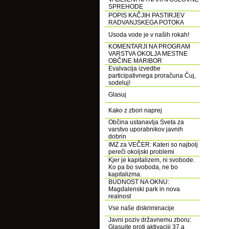
SPREHODE
POPIS KAČJIH PASTIRJEV
RADVANJSKEGA POTOKA
Usoda vode je v naših rokah!
KOMENTARJI NA PROGRAM
VARSTVA OKOLJA MESTNE
OBČINE MARIBOR
Evalvacija izvedbe
participativnega proračuna Čuj,
sodeluj!
Glasuj
Kako z zbori naprej
Občina ustanavlja Sveta za
varstvo uporabnikov javnih
dobrin
IMZ za VEČER: Kateri so najbolj
pereči okoljski problemi
Kjer je kapitalizem, ni svobode.
Ko pa bo svoboda, ne bo
kapitalizma.
BUDNOST NA OKNU:
Magdalenski park in nova
realnost
Vse naše diskriminacije
Javni poziv državnemu zboru:
Glasujte proti aktivaciji 37.a