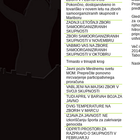
Proj
Pokončno, dostojanstveno in
pred
tovariško v novem letu na zborih
samoorganiziranih skupnosti v
Glede
Mariboru
za c
ZADNJI LETOŠNJI ZBORI
njih
SAMOORGANIZIRANIH
hitr
SKUPNOSTI
prip
ZBORI SAMOORGANIZIRANIH
ustva
SKUPNOSTI V NOVEMBRU
VABIMO VAS NA ZBORE
Več 
SAMOORGANIZIRANIH
2014
SKUPNOSTI V OKTOBRU
Tabo
Trmasto v trinajsti krog
Nasl
Javni poziv Mestnemu svetu
MOM: Preprečite ponovno
mrcvarjenje participativnega
proračuna
VABLJENI NA MAJSKI ZBOR V
SVOJI SKUPNOSTI
TUDI APRIL V BARVAH BOJA ZA
JAVNO
DVIG TEMPERATURE NA
ZBORIH V MARCU
IZJAVA ZA JAVNOST: NE
izkoriščanju športa za zakrivanje
genocida
ODPRTI PROSTORI ZA
RAZPRAVO O SKUPNOSTI V
FEBRUARJU