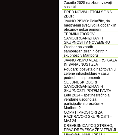
Začnite 2025 na zboru v svoji
soseski
PRED NOVIM LETOM ŠE NA
ZBOR
JAVNO PISMO: Pokažite, da
mestnemu svetu volja občank in
občanov nekaj pomeni
TERMINI ZBOROV
SAMOORGANIZIRANIH
SKUPNOSTI V NOVEMBRU
Oktober na zborih
samoorganiziranih četrtnih
skupnosti v Mariboru
JAVNO PISMO VLADI RS: GAZA
IN BANALNOST ZLA
Poudarki posveta o načrtovanju
zelene infrastrukture v času
podnebnih sprememb
ŠE JUNIJSKI ZBORI
SAMOORGANIZIRANIH
SKUPNOSTI, POTEM PAVZA
Leto 2024 - spet nesrečno ali
vendarle usodno za
participativni proračun v
Mariboru?
ODPRTI PROSTORI ZA
RAZPRAVO O SKUPNOSTI –
MAJ 24
DREVESNICA POD STREHO,
PRVA DREVESCA ŽE V ZEMLJI