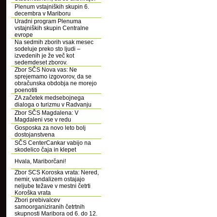
Plenum vstajniških skupin 6.
decembra v Mariboru
Uradni program Plenuma
vstajniških skupin Centralne
evrope
Na sedmih zborih vsak mesec
sodeluje preko sto ljudi –
izvedenih je že več kot
sedemdeset zborov.
Zbor SČS Nova vas: Ne
sprejemamo izgovorov, da se
obračunska obdobja ne morejo
poenotiti
ZA začetek medsebojnega
dialoga o turizmu v Radvanju
Zbor SČS Magdalena: V
Magdaleni vse v redu
Gosposka za novo leto bolj
dostojanstvena
SČS CenterCankar vabijo na
skodelico čaja in klepet
Hvala, Mariborčani!
Zbor SCS Koroska vrata: Nered,
nemir, vandalizem ostajajo
neljube težave v mestni četrti
Koroška vrata
Zbori prebivalcev
samoorganiziranih četrtnih
skupnosti Maribora od 6. do 12.