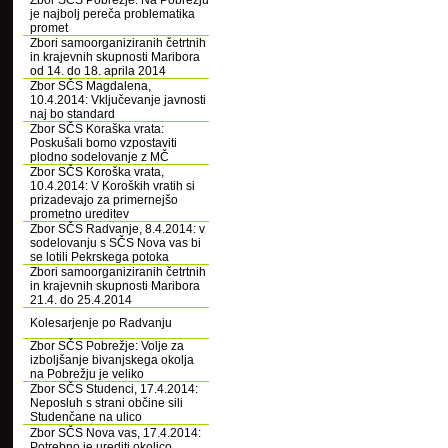
Zbor SČS Pobrežje: Na Pobrežju
je najbolj pereča problematika
promet
Zbori samoorganiziranih četrtnih
in krajevnih skupnosti Maribora
od 14. do 18. aprila 2014
Zbor SČS Magdalena,
10.4.2014: Vključevanje javnosti
naj bo standard
Zbor SČS Koraška vrata:
Poskušali bomo vzpostaviti
plodno sodelovanje z MČ
Zbor SČS Koroška vrata,
10.4.2014: V Koroških vratih si
prizadevajo za primernejšo
prometno ureditev
Zbor SČS Radvanje, 8.4.2014: v
sodelovanju s SČS Nova vas bi
se lotili Pekrskega potoka
Zbori samoorganiziranih četrtnih
in krajevnih skupnosti Maribora
21.4. do 25.4.2014
Kolesarjenje po Radvanju
Zbor SČS Pobrežje: Volje za
izboljšanje bivanjskega okolja
na Pobrežju je veliko
Zbor SČS Studenci, 17.4.2014:
Neposluh s strani občine sili
Studenčane na ulico
Zbor SČS Nova vas, 17.4.2014:
Potrebno je urediti okolico