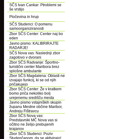
SČS Ivan Cankar: Ptroblemi se
še vrstijo
Pločevina in hrup
SČS Studenci: O pomenu
samoorganiziranosti
Zbor SČS Center: Center naj bo
eden
Javno pismo: KALIBRIRAJTE
RADARJE!
SČS Nova vas: Naslednji zbor
zagotovo v dvorani
Zbor SČS Radvanje: Športno-
turistični center Maribora brez
splošne ambulante
Zbor SČS Magdalena: Oblasti ne
izvajajo funkcij, ki se od njih
pričakujejo
Zbor SČS Center: Že v kratkem
bomo priča nekoliko bolj
urejenemu središču mesta
Javno pismo vstajniških skupin
županu Mestne občine Maribor,
Andreju Fištravcu
Zbor SČS Nova vas:
Predstavniki MČ Nova vas si
očitno ne želijo prebujenih
krajanov
Zbor SČS Studenci: Poziv
Studenčanom, da se aktivirajo!