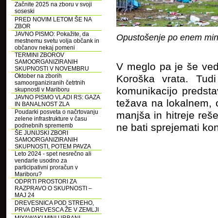
Začnite 2025 na zboru v svoji
soseski
PRED NOVIM LETOM ŠE NA
ZBOR
JAVNO PISMO: Pokažite, da
Opustošenje po enem minu
mestnemu svetu volja občank in
občanov nekaj pomeni
TERMINI ZBOROV
SAMOORGANIZIRANIH
V meglo pa je še ved
SKUPNOSTI V NOVEMBRU
Oktober na zborih
Koroška vrata. Tud
samoorganiziranih četrtnih
komunikacijo predsta
skupnosti v Mariboru
JAVNO PISMO VLADI RS: GAZA
težava na lokalnem, 
IN BANALNOST ZLA
Poudarki posveta o načrtovanju
manjša in hitreje reše
zelene infrastrukture v času
ne bati sprejemati kons
podnebnih sprememb
ŠE JUNIJSKI ZBORI
SAMOORGANIZIRANIH
SKUPNOSTI, POTEM PAVZA
Leto 2024 - spet nesrečno ali
vendarle usodno za
participativni proračun v
Mariboru?
ODPRTI PROSTORI ZA
RAZPRAVO O SKUPNOSTI –
MAJ 24
DREVESNICA POD STREHO,
PRVA DREVESCA ŽE V ZEMLJI