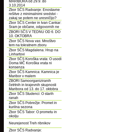
MARIBORA od 29.9. do
3.10.2014
Zbor SČS Radvanje: Enostavne
rešitve z minimalnimi sredstvi -
zakaj se potem ne uresničijo?
Zbor SČS Center in Ivan Cankar:
Sram je občane, odgovornih ne
ZBORI SČS V TEDNU OD 6. DO
10. OKTOBRA
Zbor SČS Nova vas: Mnoštvo
tem na tokratnem zboru
Zbor SČS Magdalena: Hrup na
Linhartovi
Zbor SČS Koroška vrata: O usodi
Doma MČ Koroška vrata ni
konsenza
Zbor SČS Kamnica: Kamnica je
Maribor v malem
ZBORI Samoorganiziranih
četrtnih in krajevnih skupnosti
Maribora od 13. do 17. oktobra
Zbor SČS Studenci: O starih
ranah
Zbor SČS Pobrežje: Promet in
kurilna sezona
Zbor SČS Tabor: O prometu in
okolju
Neurejenost Treh ribnikov
Zbor SČS Radvanje: