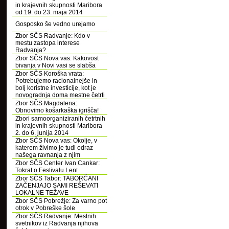
in krajevnih skupnosti Maribora
od 19. do 23. maja 2014
Gosposko še vedno urejamo
Zbor SČS Radvanje: Kdo v
mestu zastopa interese
Radvanja?
Zbor SČS Nova vas: Kakovost
bivanja v Novi vasi se slabša
Zbor SČS Koroška vrata:
Potrebujemo racionalnejše in
bolj koristne investicije, kot je
novogradnja doma mestne četrti
Zbor SČS Magdalena:
Obnovimo košarkaška igrišča!
Zbori samoorganiziranih četrtnih
in krajevnih skupnosti Maribora
2. do 6. junija 2014
Zbor SČS Nova vas: Okolje, v
katerem živimo je tudi odraz
našega ravnanja z njim
Zbor SČS Center Ivan Cankar:
Tokrat o Festivalu Lent
Zbor SČS Tabor: TABORČANI
ZAČENJAJO SAMI REŠEVATI
LOKALNE TEŽAVE
Zbor SČS Pobrežje: Za varno pot
otrok v Pobreške šole
Zbor SČS Radvanje: Mestnih
svetnikov iz Radvanja njihova