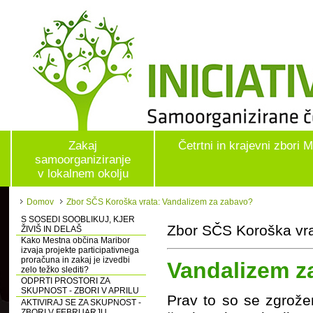
Zakaj
Četrtni in krajevni zbori 
samoorganiziranje
v lokalnem okolju
Domov
Zbor SČS Koroška vrata: Vandalizem za zabavo?
S SOSEDI SOOBLIKUJ, KJER
Zbor SČS Koroška vra
ŽIVIŠ IN DELAŠ
Kako Mestna občina Maribor
izvaja projekte participativnega
proračuna in zakaj je izvedbi
Vandalizem z
zelo težko slediti?
ODPRTI PROSTORI ZA
SKUPNOST - ZBORI V APRILU
Prav to so se zgrože
AKTIVIRAJ SE ZA SKUPNOST -
ZBORI V FEBRUARJU