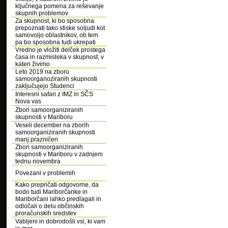
ključnega pomena za reševanje
skupnih problemov
Za skupnost, ki bo sposobna
prepoznati tako stiske soljudi kot
samovoljo oblastnikov, ob tem
pa bo sposobna tudi ukrepati
Vredno je vložiti delček prostega
časa in razmisleka v skupnost, v
kateri živimo
Leto 2019 na zboru
samoorganoziranih skupnosti
zaključujejo Studenci
Interesni safari z IMZ in SČS
Nova vas
Zbori samoorganiziranih
skupnosti v Mariboru
Veseli december na zborih
samoorganiziranih skupnosti
manj prazničen
Zbori samoorganiziranih
skupnosti v Mariboru v zadnjem
tednu novembra
Povezani v problemih
Kako prepričati odgovorne, da
bodo tudi Mariborčanke in
Mariborčani lahko predlagali in
odločali o delu občinskih
proračunskih sredstev
Vabljeni in dobrodošli vsi, ki vam