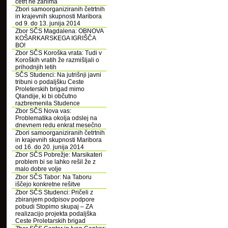
četrt ne zanima
Zbori samoorganiziranih četrtnih
in krajevnih skupnosti Maribora
od 9. do 13. junija 2014
Zbor SČS Magdalena: OBNOVA
KOŠARKARSKEGA IGRIŠČA
BO!
Zbor SČS Koroška vrata: Tudi v
Koroških vratih že razmišljali o
prihodnjih letih
SČS Studenci: Na jutrišnji javni
tribuni o podaljšku Ceste
Proleterskih brigad mimo
Qlandije, ki bi občutno
razbremenila Studence
Zbor SČS Nova vas:
Problematika okolja odslej na
dnevnem redu enkrat mesečno
Zbori samoorganiziranih četrtnih
in krajevnih skupnosti Maribora
od 16. do 20. junija 2014
Zbor SČS Pobrežje: Marsikateri
problem bi se lahko rešil že z
malo dobre volje
Zbor SČS Tabor: Na Taboru
iščejo konkretne rešitve
Zbor SČS Studenci: Pričeli z
zbiranjem podpisov podpore
pobudi Stopimo skupaj – ZA
realizacijo projekta podaljška
Ceste Proletarskih brigad