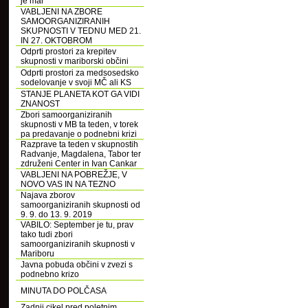
je mar
VABLJENI NA ZBORE
SAMOORGANIZIRANIH
SKUPNOSTI V TEDNU MED 21.
IN 27. OKTOBROM
Odprti prostori za krepitev
skupnosti v mariborski občini
Odprti prostori za medsosedsko
sodelovanje v svoji MČ ali KS
STANJE PLANETA KOT GA VIDI
ZNANOST
Zbori samoorganiziranih
skupnosti v MB ta teden, v torek
pa predavanje o podnebni krizi
Razprave ta teden v skupnostih
Radvanje, Magdalena, Tabor ter
združeni Center in Ivan Cankar
VABLJENI NA POBREŽJE, V
NOVO VAS IN NA TEZNO
Najava zborov
samoorganiziranih skupnosti od
9. 9. do 13. 9. 2019
VABILO: September je tu, prav
tako tudi zbori
samoorganiziranih skupnosti v
Mariboru
Javna pobuda občini v zvezi s
podnebno krizo
MINUTA DO POLČASA
Zadnji cikel pred poletnim