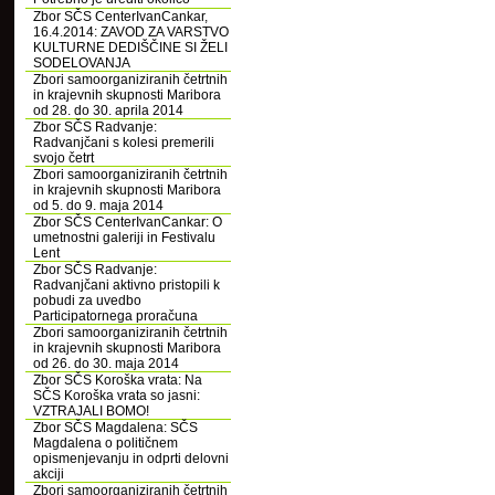
Zbor SČS CenterIvanCankar,
16.4.2014: ZAVOD ZA VARSTVO
KULTURNE DEDIŠČINE SI ŽELI
SODELOVANJA
Zbori samoorganiziranih četrtnih
in krajevnih skupnosti Maribora
od 28. do 30. aprila 2014
Zbor SČS Radvanje:
Radvanjčani s kolesi premerili
svojo četrt
Zbori samoorganiziranih četrtnih
in krajevnih skupnosti Maribora
od 5. do 9. maja 2014
Zbor SČS CenterIvanCankar: O
umetnostni galeriji in Festivalu
Lent
Zbor SČS Radvanje:
Radvanjčani aktivno pristopili k
pobudi za uvedbo
Participatornega proračuna
Zbori samoorganiziranih četrtnih
in krajevnih skupnosti Maribora
od 26. do 30. maja 2014
Zbor SČS Koroška vrata: Na
SČS Koroška vrata so jasni:
VZTRAJALI BOMO!
Zbor SČS Magdalena: SČS
Magdalena o političnem
opismenjevanju in odprti delovni
akciji
Zbori samoorganiziranih četrtnih