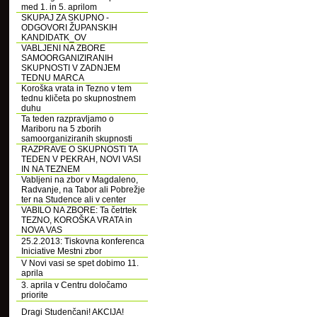
med 1. in 5. aprilom
SKUPAJ ZA SKUPNO -
ODGOVORI ŽUPANSKIH
KANDIDATK_OV
VABLJENI NA ZBORE
SAMOORGANIZIRANIH
SKUPNOSTI V ZADNJEM
TEDNU MARCA
Koroška vrata in Tezno v tem
tednu kličeta po skupnostnem
duhu
Ta teden razpravljamo o
Mariboru na 5 zborih
samoorganiziranih skupnosti
RAZPRAVE O SKUPNOSTI TA
TEDEN V PEKRAH, NOVI VASI
IN NA TEZNEM
Vabljeni na zbor v Magdaleno,
Radvanje, na Tabor ali Pobrežje
ter na Studence ali v center
VABILO NA ZBORE: Ta četrtek
TEZNO, KOROŠKA VRATA in
NOVA VAS
25.2.2013: Tiskovna konferenca
Iniciative Mestni zbor
V Novi vasi se spet dobimo 11.
aprila
3. aprila v Centru določamo
priorite
Dragi Studenčani! AKCIJA!