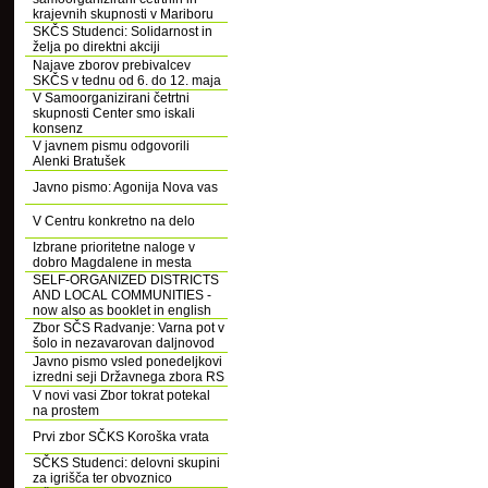
krajevnih skupnosti v Mariboru
SKČS Studenci: Solidarnost in
želja po direktni akciji
Najave zborov prebivalcev
SKČS v tednu od 6. do 12. maja
V Samoorganizirani četrtni
skupnosti Center smo iskali
konsenz
V javnem pismu odgovorili
Alenki Bratušek
Javno pismo: Agonija Nova vas
V Centru konkretno na delo
Izbrane prioritetne naloge v
dobro Magdalene in mesta
SELF-ORGANIZED DISTRICTS
AND LOCAL COMMUNITIES -
now also as booklet in english
Zbor SČS Radvanje: Varna pot v
šolo in nezavarovan daljnovod
Javno pismo vsled ponedeljkovi
izredni seji Državnega zbora RS
V novi vasi Zbor tokrat potekal
na prostem
Prvi zbor SČKS Koroška vrata
SČKS Studenci: delovni skupini
za igrišča ter obvoznico