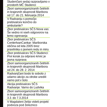
Studenčani sedaj razpravljamo v
prostorih MČ Studenci
Zbori samoorganiziranih četrtnih
in krajevnih skupnosti Maribora
od 17. do 21. februarja 2014
V Radvanju s pomočjo
prebivalcev končno do
ambulante?
Zbor prebivalcev SČS Nova vas:
Še vedno ni vseh odgovorov na
temo ogrevanja
Zbor prebivalcev SČS
CenterIvanCankar: Mariborska
občina od leta 2005 brez
pravilnika o javnem redu in miru
Zbor prebivalcev SČS Studenci:
Prvi korak za odpravo krivic je
javna razprava
Zbori samoorganiziranih četrtnih
in krajevnih skupnosti Maribora
od 24. do 28. 2. 2014
Radvanjčani bodo to soboto z
udarno akcijo za otroke uredili
varno pot v šolo
Akcija prebivalcev SČS
Radvanje: Varno do Ludvika
Zbori samoorganiziranih četrtnih
in krajevnih skupnosti Maribora
3.3. do 7.3.2014
V Magdaleni želijo videti projekt
podvoza pod železnico