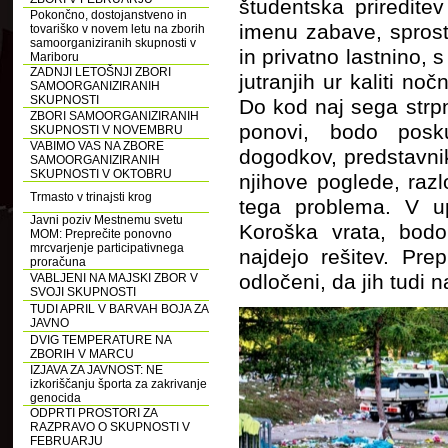
študentska priredite
Pokončno, dostojanstveno in
imenu zabave, sprosti
tovariško v novem letu na zborih
samoorganiziranih skupnosti v
in privatno lastnino, s
Mariboru
ZADNJI LETOŠNJI ZBORI
jutranjih ur kaliti noč
SAMOORGANIZIRANIH
SKUPNOSTI
Do kod naj sega strpn
ZBORI SAMOORGANIZIRANIH
ponovi, bodo poskus
SKUPNOSTI V NOVEMBRU
VABIMO VAS NA ZBORE
dogodkov, predstavniki
SAMOORGANIZIRANIH
SKUPNOSTI V OKTOBRU
njihove poglede, razlo
Trmasto v trinajsti krog
tega problema. V up
Javni poziv Mestnemu svetu
Koroška vrata, bodo
MOM: Preprečite ponovno
mrcvarjenje participativnega
najdejo rešitev. Pre
proračuna
odločeni, da jih tudi n
VABLJENI NA MAJSKI ZBOR V
SVOJI SKUPNOSTI
TUDI APRIL V BARVAH BOJA ZA
JAVNO
DVIG TEMPERATURE NA
ZBORIH V MARCU
IZJAVA ZA JAVNOST: NE
izkoriščanju športa za zakrivanje
genocida
ODPRTI PROSTORI ZA
RAZPRAVO O SKUPNOSTI V
FEBRUARJU