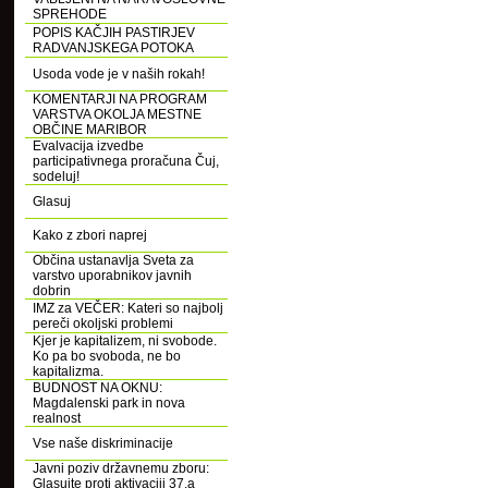
SPREHODE
POPIS KAČJIH PASTIRJEV
RADVANJSKEGA POTOKA
Usoda vode je v naših rokah!
KOMENTARJI NA PROGRAM
VARSTVA OKOLJA MESTNE
OBČINE MARIBOR
Evalvacija izvedbe
participativnega proračuna Čuj,
sodeluj!
Glasuj
Kako z zbori naprej
Občina ustanavlja Sveta za
varstvo uporabnikov javnih
dobrin
IMZ za VEČER: Kateri so najbolj
pereči okoljski problemi
Kjer je kapitalizem, ni svobode.
Ko pa bo svoboda, ne bo
kapitalizma.
BUDNOST NA OKNU:
Magdalenski park in nova
realnost
Vse naše diskriminacije
Javni poziv državnemu zboru:
Glasujte proti aktivaciji 37.a