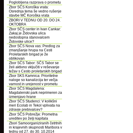
Poglobljena razprava o prometu
Zbor SČS Koroška vrata:
Osrednja tema še vedno rušenje
stavbe MČ Koroška vrata
ZBORI V TEDNU OD 20. DO 24.
OKTOBRA
Zbor SČS center in Ivan Cankar:
Zakaj je Židovska ulica
nedostopna stanovalcem
Židovske ulice?
Zbor SČS Nova vas: Predlog za
zmanjšanje hrupa na Cesti
Proletarskih brigad je že
oblikovan
Zbor SČS Tabor: SČS Tabor se
želi aktivno vključiti v reševanje
težav s Cesto proletarskih brigad
Zbor SKS Kamnica: Prioritetne
naloge so kanalizcija ter večja
varnost in urejenost v prometu
Zbor SČS Magdalena:
Magdalenski park neprimeren za
izmenjavo hrane
Zbor SČS Studenci: V kolikšni
meri Ecolab in Tekol vplivata na
zdravje prebivalcev?
Zbor SČS Pobrežje: Prometna
ureditev po želji kapitala
Zbori Samoorganiziranih četrtnih
in krajevnih skupnosti Maribora v
tednu od 27. do 30. 10.2014