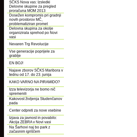
SČKS Nova vas: Izsledki
Delovne skupine za pregled
proračuna MOM 2013
Dosežen kompromis pri gradnji
novih prostorov MČ,
problematiziran promet
Delovna skupina za okolje
organizirala sprehod po Novi
vasi
Nevaren Trg Revolucije
Vse generacije poprijele za
grablje
EN BOJ!
Najave zborov SČKS Maribora v
tednu od 17. do 23. junija
KAKO VARNO NA PIRAMIDO?
Izza televizorja ne bomo nič
spremenili
Kakovost življenja Studenčanov
pada
Center odpreti za nove vsebine
Izjava za javnost in povabilo:
Akcija ZEBRA v Novi vasi
Na Šarhovi naj bo park z
začasnim igriščem