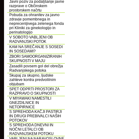
Javni poziv za podaljšanje javne
razprave o Občinskem
prostorskem načrtu
Pobuda za ohranitev za javno
zdravje pomembnega in
neprecenljivega zelenega fonda
pri Kliniki za ginekologijo in
perinatologijo
V SOBOTO VABLJENI OB
RADVANJSKI POTOK
KAM NA SREČANJE S SOSEDI
IN SOSEDAMI?
ZBORI SAMOORGANIZIRANIH
SKUPNOSTI V MAJU
Zasadili povsem gol del obrežja
Radvanjskega potoka
Skupaj za skupno, ljudske
zahteve kontra predvolilnim
objubam
SPET ODPRTI PROSTORI ZA
RAZPRAVO O SKUPNOSTI
V MIYAWAKI NAMESTILI
GNEZDILNICE IN
NETOPIRNICE
S SPREHODA KAČJI PASTIRJI
IN DRUGI PREBIVALCI NAŠIH
POTOKOV
S SPREHODA DNEVNI IN
NOČNI LETALCI OB
RADVANJSKEM POTOKU
VABLJENI NA NARAVOSLOVNE