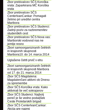
Zbor prebivalcev SČS Koroška
vrata: Zaparkirana MČ Koroška
vrata
Zbor prebivalcev SČS
CenterIvanCankar: Pomagati
želimo pri ureditvi centra
Maribora
Zbor prebivalcev SČS Studenci:
Zadnji poziv za razbremenitev
studenških cest
Zbor prebivalcev SČS Nova vas:
Mariborski vodovod nas ne
jemlje resno
Zbori samoorganiziranih četrtnih
in krajevnih skupnosti
Maribora10. do 14. marca 2014
Uglašene četrti prvič v etru
Zbori samoorganiziranih četrtnih
in krajevnih skupnosti Maribora
od 17. do 21. marca 2014
Zbor SČS Magdalena:
Magdalenčani aktivni ob Dnevu
za spremembe
Zbor SČS Koroška vrata: Kako
aktivirati še več sokrajanov
Zbor SČS Studenci: Najbolj
pereč je še vedno podaljšek
Ceste Proletarskih brigad
Zbor SČS CenterIvanCankar:
Akcija gre naprej