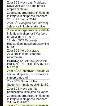
Zbor SČS Nova vas: Prebivalci
Nove vasi več ne bodo prosili
ampak zahtevali
Zbori samoorganiziranih četrtnih
in krajevnih skupnosti Maribora
24. do 28. marca 2014
Zbor SČS Magdalena: O križanju
železnice in Ljubljanske ulice
Zbori samoorganiziranih četrtnih
in krajevnih skupnosti Maribora
od 31.3. do 4.4. 2014
13. zbor SČS Radvanje:
Radvanjčani gostili predstavnike
MOM
Zbor SČS Koroška vrata,
27.3.2014: Tokrat zbor bolj
neformalen
POBUDA ZA PARTICIPATORNI
PRORAČUN – ODLOČAJ(MO) O
MESTU!
Zbor SČS CenterIvanCankar: Vsi
smo enakopravni, ni prostora za
samopromocijo!
Zbor SČS Studenci: Na
Studencih nimajo otroških igrišč
Zbor SČS Nova vas: Ne
popuščajmo, izpeljimo do konca!
Zbori samoorganiziranih četrtnih
in krajevnih skupnosti Maribora
7.4. do 11.4.2014