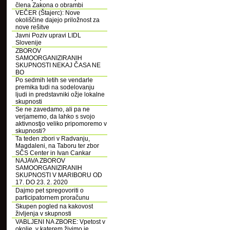
člena Zakona o obrambi
VEČER (Štajerc): Nove
okoliščine dajejo priložnost za
nove rešitve
Javni Poziv upravi LIDL
Slovenije
ZBOROV
SAMOORGANIZIRANIH
SKUPNOSTI NEKAJ ČASA NE
BO
Po sedmih letih se vendarle
premika tudi na sodelovanju
ljudi in predstavniki ožje lokalne
skupnosti
Se ne zavedamo, ali pa ne
verjamemo, da lahko s svojo
aktivnostjo veliko pripomoremo v
skupnosti?
Ta teden zbori v Radvanju,
Magdaleni, na Taboru ter zbor
SČS Center in Ivan Cankar
NAJAVA ZBOROV
SAMOORGANIZIRANIH
SKUPNOSTI V MARIBORU OD
17. DO 23. 2. 2020
Dajmo pet spregovoriti o
participatornem proračunu
Skupen pogled na kakovost
življenja v skupnosti
VABLJENI NA ZBORE: Vpetost v
okolje, v katerem živimo je