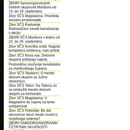
ZBORI Samoorganiziranih
četrtnih skupnosti Maribora od
15. do 19. septembra
Zbor SČS Magdalena: Prioriteta
socialni problematiki
Zbor SČS Radvanje:
Radvanjčani zaradi kanalizacije
v akcijo
ZBORI SČS Maribora v tednu od
22. do 26. septembra
Zbor SČS Koroška vrata: Najprej
kompletna evidenca, nato pritisk
Zbor SČS Nova vas: Delovne
skupine pritiskajo naprej
Predvolilno soočenje kandidatov
za mariboskega župana
Zbor SČS Studenci: O mestni
delovni skupini za Južno
obvoznico
Zbor SČS Tabor: Na Taboru so
se pridružili mestni delovni
skupini za komunalo
Zbor SČS Magdalena: V
Magdaleni še naprej na temo
solidarnosti
Zbor SČS Pobrežje: Bo del
obvoznice skozi mesto izvzet iz
vinjetnega sistema?
ZBORI SAMOORGANIZIRANIH
ČETRTNIH SKUPNOSTI