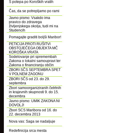
S potepa po Koroških vratih
Čas, da se potrepljamo po rami
Javno pismo: Vsakdo ima
pravico do zdravega
življenjskega okolja, tudi mi na
Studencih
Pomagajte graditi boljši Maribor!
PETICIJA PROTI RUŠITVI
OBSTOJEČEGA OBJEKTA MČ
KOROŠKA VRATA
Sodelovanje pri spremembah
Zakona o lokalni samoupravi ter
Zakona o financiranju občin
ZBORI SČS SEPTEMBRA SPET
V POLNEM ZAGONU
ZBORI SČS od 23. do 29.
septembra
Zbori samoorganiziranih četrtnih
in krajevnih skupnosti 9. do 15.
decembra
Javno pismo: UMIK ZAKONA NI
DOVOLJ!
Zbori SCS Maribora od 16. do
22. decembra 2013
Nova vas: Saga se nadaljuje
Redefinicija srca mesta