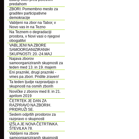
predahom
ZBORI: Pomembno mesto za
graditev participativne
demokracije
Vabljeni na zbor na Tabor, v
Novo vas in na Tezno
Na Teznem o degradaciji
prostora, v Novi vasi o njegovi
obogatitvi
VABLJENI NA ZBORE
SAMOORGANIZIRANIH
SKUPNOSTI: 20.-24.MAJ
Najava zborov
samoorganiziranih skupnosti za
teden med 13. in 19. majem
Eni prazniki, drugi prazniki -
vmes pa zbori. Pridite zraven!
Ta teden ljudje razpravljajo o
skupnosti na osmih zborih
Novičke z zborov med 8. in 21.
aprilom 2019
ČETRTEK JE DAN ZA
RAZPRAVO NA ZBORIH.
PRIDRUŽI SE.
Sedem odprtih prostorov za
razpravo o skupnosti
IZŠLA JE NOVA ČETRTINKA.
ŠTEVILKA 78.
Vabljeni na zbore
samoorganiziranih skupnosti