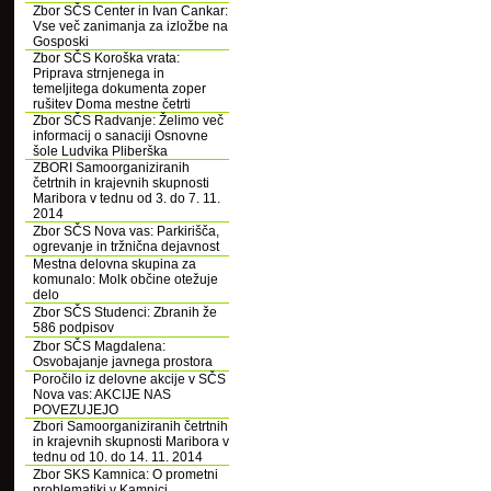
Zbor SČS Center in Ivan Cankar:
Vse več zanimanja za izložbe na
Gosposki
Zbor SČS Koroška vrata:
Priprava strnjenega in
temeljitega dokumenta zoper
rušitev Doma mestne četrti
Zbor SČS Radvanje: Želimo več
informacij o sanaciji Osnovne
šole Ludvika Pliberška
ZBORI Samoorganiziranih
četrtnih in krajevnih skupnosti
Maribora v tednu od 3. do 7. 11.
2014
Zbor SČS Nova vas: Parkirišča,
ogrevanje in tržnična dejavnost
Mestna delovna skupina za
komunalo: Molk občine otežuje
delo
Zbor SČS Studenci: Zbranih že
586 podpisov
Zbor SČS Magdalena:
Osvobajanje javnega prostora
Poročilo iz delovne akcije v SČS
Nova vas: AKCIJE NAS
POVEZUJEJO
Zbori Samoorganiziranih četrtnih
in krajevnih skupnosti Maribora v
tednu od 10. do 14. 11. 2014
Zbor SKS Kamnica: O prometni
problematiki v Kamnici