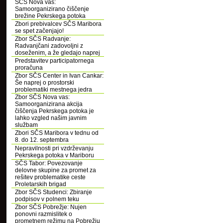
SČS Nova vas:
Samoorganizirano čiščenje
brežine Pekrskega potoka
Zbori prebivalcev SČS Maribora
se spet začenjajo!
Zbor SČS Radvanje:
Radvanjčani zadovoljni z
doseženim, a že gledajo naprej
Predstavitev participatornega
proračuna
Zbor SČS Center in Ivan Cankar:
Še naprej o prostorski
problematiki mestnega jedra
Zbor SČS Nova vas:
Samoorganizirana akcija
čiščenja Pekrskega potoka je
lahko vzgled našim javnim
službam
Zbori SČS Maribora v tednu od
8. do 12. septembra
Nepravilnosti pri vzdrževanju
Pekrskega potoka v Mariboru
SČS Tabor: Povezovanje
delovne skupine za promet za
rešitev problematike ceste
Proletarskih brigad
Zbor SČS Studenci: Zbiranje
podpisov v polnem teku
Zbor SČS Pobrežje: Nujen
ponovni razmislitek o
prometnem režimu na Pobrežju