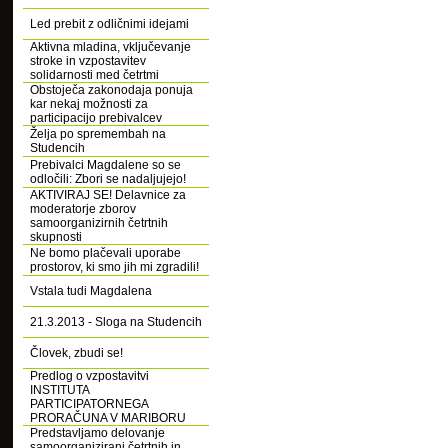
Led prebit z odličnimi idejami
Aktivna mladina, vključevanje
stroke in vzpostavitev
solidarnosti med četrtmi
Obstoječa zakonodaja ponuja
kar nekaj možnosti za
participacijo prebivalcev
Želja po spremembah na
Studencih
Prebivalci Magdalene so se
odločili: Zbori se nadaljujejo!
AKTIVIRAJ SE! Delavnice za
moderatorje zborov
samoorganizirnih četrtnih
skupnosti
Ne bomo plačevali uporabe
prostorov, ki smo jih mi zgradili!
Vstala tudi Magdalena
21.3.2013 - Sloga na Studencih
Človek, zbudi se!
Predlog o vzpostavitvi
INSTITUTA
PARTICIPATORNEGA
PRORAČUNA V MARIBORU
Predstavljamo delovanje
samoorganizirani četrtnih in