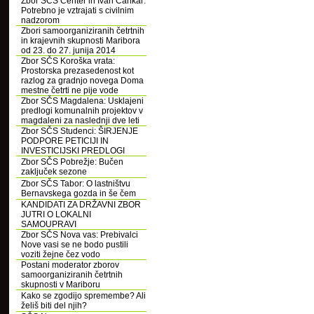
Zbor SČS Center in Ivan Cankar:
Potrebno je vztrajati s civilnim
nadzorom
Zbori samoorganiziranih četrtnih
in krajevnih skupnosti Maribora
od 23. do 27. junija 2014
Zbor SČS Koroška vrata:
Prostorska prezasedenost kot
razlog za gradnjo novega Doma
mestne četrti ne pije vode
Zbor SČS Magdalena: Usklajeni
predlogi komunalnih projektov v
magdaleni za naslednji dve leti
Zbor SČS Studenci: ŠIRJENJE
PODPORE PETICIJI IN
INVESTICIJSKI PREDLOGI
Zbor SČS Pobrežje: Bučen
zaključek sezone
Zbor SČS Tabor: O lastništvu
Bernavskega gozda in še čem
KANDIDATI ZA DRŽAVNI ZBOR
JUTRI O LOKALNI
SAMOUPRAVI
Zbor SČS Nova vas: Prebivalci
Nove vasi se ne bodo pustili
voziti žejne čez vodo
Postani moderator zborov
samoorganiziranih četrtnih
skupnosti v Mariboru
Kako se zgodijo spremembe? Ali
želiš biti del njih?