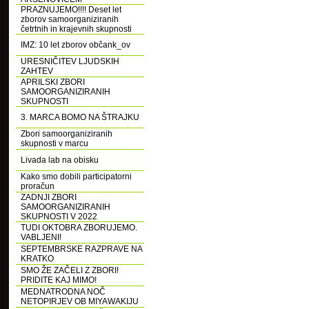
PRAZNUJEMO!!!! Deset let
zborov samoorganiziranih
četrtnih in krajevnih skupnosti
IMZ: 10 let zborov občank_ov
URESNIČITEV LJUDSKIH
ZAHTEV
APRILSKI ZBORI
SAMOORGANIZIRANIH
SKUPNOSTI
3. MARCA BOMO NA ŠTRAJKU
Zbori samoorganiziranih
skupnosti v marcu
Livada lab na obisku
Kako smo dobili participatorni
proračun
ZADNJI ZBORI
SAMOORGANIZIRANIH
SKUPNOSTI V 2022
TUDI OKTOBRA ZBORUJEMO.
VABLJENI!
SEPTEMBRSKE RAZPRAVE NA
KRATKO
SMO ŽE ZAČELI Z ZBORI!
PRIDITE KAJ MIMO!
MEDNATRODNA NOČ
NETOPIRJEV OB MIYAWAKIJU