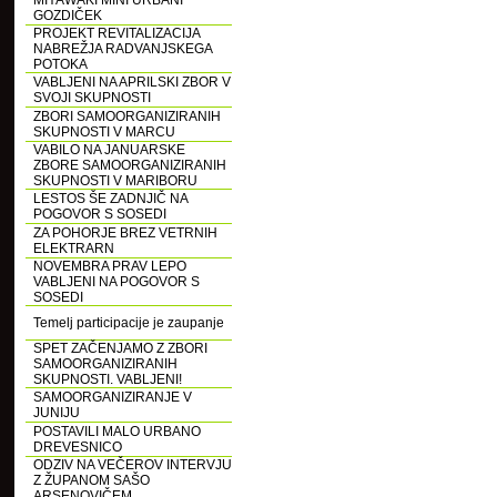
MIYAWAKI MINI URBANI
GOZDIČEK
PROJEKT REVITALIZACIJA
NABREŽJA RADVANJSKEGA
POTOKA
VABLJENI NA APRILSKI ZBOR V
SVOJI SKUPNOSTI
ZBORI SAMOORGANIZIRANIH
SKUPNOSTI V MARCU
VABILO NA JANUARSKE
ZBORE SAMOORGANIZIRANIH
SKUPNOSTI V MARIBORU
LESTOS ŠE ZADNJIČ NA
POGOVOR S SOSEDI
ZA POHORJE BREZ VETRNIH
ELEKTRARN
NOVEMBRA PRAV LEPO
VABLJENI NA POGOVOR S
SOSEDI
Temelj participacije je zaupanje
SPET ZAČENJAMO Z ZBORI
SAMOORGANIZIRANIH
SKUPNOSTI. VABLJENI!
SAMOORGANIZIRANJE V
JUNIJU
POSTAVILI MALO URBANO
DREVESNICO
ODZIV NA VEČEROV INTERVJU
Z ŽUPANOM SAŠO
ARSENOVIČEM