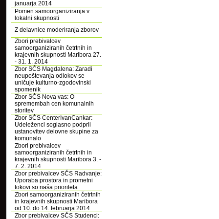
januarja 2014
Pomen samoorganiziranja v
lokalni skupnosti
Z delavnice moderiranja zborov
Zbori prebivalcev
samoorganiziranih četrtnih in
krajevnih skupnosti Maribora 27.
- 31. 1. 2014
Zbor SČS Magdalena: Zaradi
neupoštevanja odlokov se
uničuje kulturno-zgodovinski
spomenik
Zbor SČS Nova vas: O
spremembah cen komunalnih
storitev
Zbor SČS CenterIvanCankar:
Udeleženci soglasno podprli
ustanovitev delovne skupine za
komunalo
Zbori prebivalcev
samoorganiziranih četrtnih in
krajevnih skupnosti Maribora 3. -
7. 2. 2014
Zbor prebivalcev SČS Radvanje:
Uporaba prostora in prometni
tokovi so naša prioriteta
Zbori samoorganiziranih četrtnih
in krajevnih skupnosti Maribora
od 10. do 14. februarja 2014
Zbor prebivalcev SČS Studenci: