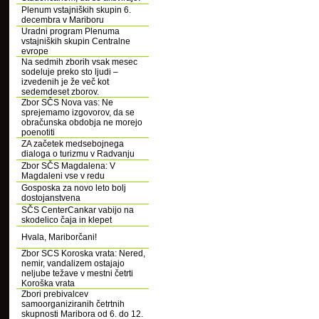
Plenum vstajniških skupin 6.
decembra v Mariboru
Uradni program Plenuma
vstajniških skupin Centralne
evrope
Na sedmih zborih vsak mesec
sodeluje preko sto ljudi –
izvedenih je že več kot
sedemdeset zborov.
Zbor SČS Nova vas: Ne
sprejemamo izgovorov, da se
obračunska obdobja ne morejo
poenotiti
ZA začetek medsebojnega
dialoga o turizmu v Radvanju
Zbor SČS Magdalena: V
Magdaleni vse v redu
Gosposka za novo leto bolj
dostojanstvena
SČS CenterCankar vabijo na
skodelico čaja in klepet
Hvala, Mariborčani!
Zbor SCS Koroska vrata: Nered,
nemir, vandalizem ostajajo
neljube težave v mestni četrti
Koroška vrata
Zbori prebivalcev
samoorganiziranih četrtnih
skupnosti Maribora od 6. do 12.