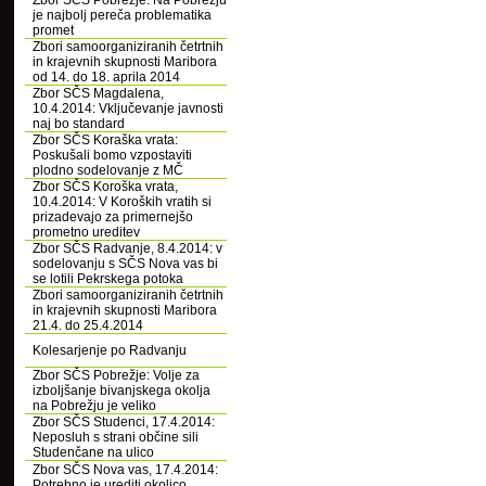
Zbor SČS Pobrežje: Na Pobrežju
je najbolj pereča problematika
promet
Zbori samoorganiziranih četrtnih
in krajevnih skupnosti Maribora
od 14. do 18. aprila 2014
Zbor SČS Magdalena,
10.4.2014: Vključevanje javnosti
naj bo standard
Zbor SČS Koraška vrata:
Poskušali bomo vzpostaviti
plodno sodelovanje z MČ
Zbor SČS Koroška vrata,
10.4.2014: V Koroških vratih si
prizadevajo za primernejšo
prometno ureditev
Zbor SČS Radvanje, 8.4.2014: v
sodelovanju s SČS Nova vas bi
se lotili Pekrskega potoka
Zbori samoorganiziranih četrtnih
in krajevnih skupnosti Maribora
21.4. do 25.4.2014
Kolesarjenje po Radvanju
Zbor SČS Pobrežje: Volje za
izboljšanje bivanjskega okolja
na Pobrežju je veliko
Zbor SČS Studenci, 17.4.2014:
Neposluh s strani občine sili
Studenčane na ulico
Zbor SČS Nova vas, 17.4.2014:
Potrebno je urediti okolico