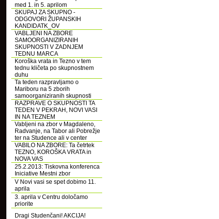
med 1. in 5. aprilom
SKUPAJ ZA SKUPNO -
ODGOVORI ŽUPANSKIH
KANDIDATK_OV
VABLJENI NA ZBORE
SAMOORGANIZIRANIH
SKUPNOSTI V ZADNJEM
TEDNU MARCA
Koroška vrata in Tezno v tem
tednu kličeta po skupnostnem
duhu
Ta teden razpravljamo o
Mariboru na 5 zborih
samoorganiziranih skupnosti
RAZPRAVE O SKUPNOSTI TA
TEDEN V PEKRAH, NOVI VASI
IN NA TEZNEM
Vabljeni na zbor v Magdaleno,
Radvanje, na Tabor ali Pobrežje
ter na Studence ali v center
VABILO NA ZBORE: Ta četrtek
TEZNO, KOROŠKA VRATA in
NOVA VAS
25.2.2013: Tiskovna konferenca
Iniciative Mestni zbor
V Novi vasi se spet dobimo 11.
aprila
3. aprila v Centru določamo
priorite
Dragi Studenčani! AKCIJA!