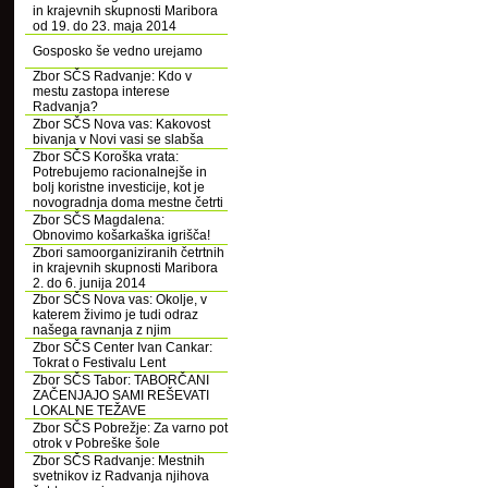
in krajevnih skupnosti Maribora
od 19. do 23. maja 2014
Gosposko še vedno urejamo
Zbor SČS Radvanje: Kdo v
mestu zastopa interese
Radvanja?
Zbor SČS Nova vas: Kakovost
bivanja v Novi vasi se slabša
Zbor SČS Koroška vrata:
Potrebujemo racionalnejše in
bolj koristne investicije, kot je
novogradnja doma mestne četrti
Zbor SČS Magdalena:
Obnovimo košarkaška igrišča!
Zbori samoorganiziranih četrtnih
in krajevnih skupnosti Maribora
2. do 6. junija 2014
Zbor SČS Nova vas: Okolje, v
katerem živimo je tudi odraz
našega ravnanja z njim
Zbor SČS Center Ivan Cankar:
Tokrat o Festivalu Lent
Zbor SČS Tabor: TABORČANI
ZAČENJAJO SAMI REŠEVATI
LOKALNE TEŽAVE
Zbor SČS Pobrežje: Za varno pot
otrok v Pobreške šole
Zbor SČS Radvanje: Mestnih
svetnikov iz Radvanja njihova