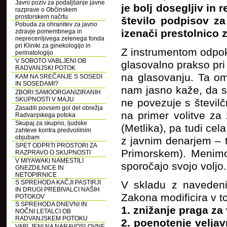
Javni poziv za podaljšanje javne
je bolj dosegljiv in
razprave o Občinskem
prostorskem načrtu
število podpisov za
Pobuda za ohranitev za javno
izenači prestolnico 
zdravje pomembnega in
neprecenljivega zelenega fonda
pri Kliniki za ginekologijo in
Z instrumentom odpok
perinatologijo
V SOBOTO VABLJENI OB
glasovalno prakso pri
RADVANJSKI POTOK
na glasovanju. Ta om
KAM NA SREČANJE S SOSEDI
IN SOSEDAMI?
nam jasno kaže, da s
ZBORI SAMOORGANIZIRANIH
SKUPNOSTI V MAJU
ne povezuje s številč
Zasadili povsem gol del obrežja
na primer volitve za
Radvanjskega potoka
Skupaj za skupno, ljudske
(Metlika), pa tudi cel
zahteve kontra predvolilnim
objubam
z javnim denarjem – t
SPET ODPRTI PROSTORI ZA
Primorskem). Menimo,
RAZPRAVO O SKUPNOSTI
V MIYAWAKI NAMESTILI
sporočajo svojo voljo.
GNEZDILNICE IN
NETOPIRNICE
S SPREHODA KAČJI PASTIRJI
V skladu z naveden
IN DRUGI PREBIVALCI NAŠIH
Zakona modificira v t
POTOKOV
S SPREHODA DNEVNI IN
1. znižanje praga za
NOČNI LETALCI OB
RADVANJSKEM POTOKU
2. poenotenje veljav
VABLJENI NA NARAVOSLOVNE