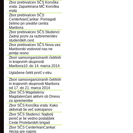
Zbor prebivalcev SČS Koroška
vrata: Zaparkirana MČ Koroška
vrata
Zbor prebivalcev SČS
CenterIvanCankar: Pomagati
želimo pri ureditvi centra
Maribora
Zbor prebivalcev SČS Studenci:
Zadnji poziv za razbremenitev
studenških cest
Zbor prebivalcev SČS Nova vas:
Mariborski vodovod nas ne
jemlje resno
Zbori samoorganiziranih četrtnih
in krajevnih skupnosti
Maribora10. do 14. marca 2014
Uglašene četrti prvič v etru
Zbori samoorganiziranih četrtnih
in krajevnih skupnosti Maribora
od 17. do 21. marca 2014
Zbor SČS Magdalena:
Magdalenčani aktivni ob Dnevu
za spremembe
Zbor SČS Koroška vrata: Kako
aktivirati še več sokrajanov
Zbor SČS Studenci: Najbolj
pereč je še vedno podaljšek
Ceste Proletarskih brigad
Zbor SČS CenterIvanCankar:
Akcija gre naprej