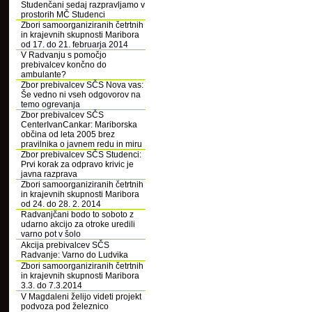
Studenčani sedaj razpravljamo v
prostorih MČ Studenci
Zbori samoorganiziranih četrtnih
in krajevnih skupnosti Maribora
od 17. do 21. februarja 2014
V Radvanju s pomočjo
prebivalcev končno do
ambulante?
Zbor prebivalcev SČS Nova vas:
Še vedno ni vseh odgovorov na
temo ogrevanja
Zbor prebivalcev SČS
CenterIvanCankar: Mariborska
občina od leta 2005 brez
pravilnika o javnem redu in miru
Zbor prebivalcev SČS Studenci:
Prvi korak za odpravo krivic je
javna razprava
Zbori samoorganiziranih četrtnih
in krajevnih skupnosti Maribora
od 24. do 28. 2. 2014
Radvanjčani bodo to soboto z
udarno akcijo za otroke uredili
varno pot v šolo
Akcija prebivalcev SČS
Radvanje: Varno do Ludvika
Zbori samoorganiziranih četrtnih
in krajevnih skupnosti Maribora
3.3. do 7.3.2014
V Magdaleni želijo videti projekt
podvoza pod železnico