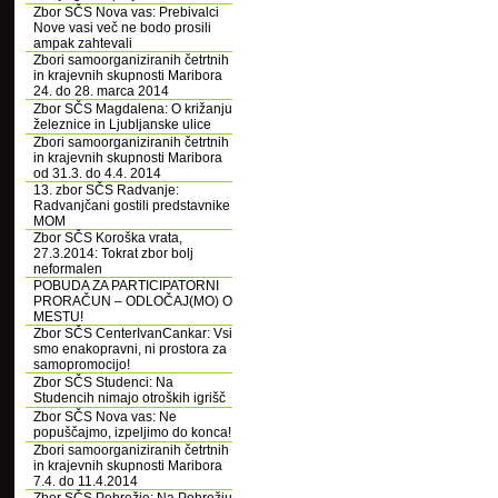
Zbor SČS Nova vas: Prebivalci
Nove vasi več ne bodo prosili
ampak zahtevali
Zbori samoorganiziranih četrtnih
in krajevnih skupnosti Maribora
24. do 28. marca 2014
Zbor SČS Magdalena: O križanju
železnice in Ljubljanske ulice
Zbori samoorganiziranih četrtnih
in krajevnih skupnosti Maribora
od 31.3. do 4.4. 2014
13. zbor SČS Radvanje:
Radvanjčani gostili predstavnike
MOM
Zbor SČS Koroška vrata,
27.3.2014: Tokrat zbor bolj
neformalen
POBUDA ZA PARTICIPATORNI
PRORAČUN – ODLOČAJ(MO) O
MESTU!
Zbor SČS CenterIvanCankar: Vsi
smo enakopravni, ni prostora za
samopromocijo!
Zbor SČS Studenci: Na
Studencih nimajo otroških igrišč
Zbor SČS Nova vas: Ne
popuščajmo, izpeljimo do konca!
Zbori samoorganiziranih četrtnih
in krajevnih skupnosti Maribora
7.4. do 11.4.2014