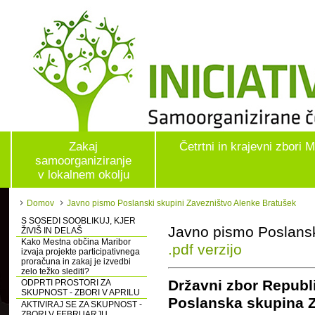
Zakaj
Četrtni in krajevni zbori 
samoorganiziranje
v lokalnem okolju
Domov
Javno pismo Poslanski skupini Zavezništvo Alenke Bratušek
S SOSEDI SOOBLIKUJ, KJER
Javno pismo Poslansk
ŽIVIŠ IN DELAŠ
Kako Mestna občina Maribor
.pdf verzijo
izvaja projekte participativnega
proračuna in zakaj je izvedbi
zelo težko slediti?
Državni zbor Republ
ODPRTI PROSTORI ZA
SKUPNOST - ZBORI V APRILU
Poslanska skupina Z
AKTIVIRAJ SE ZA SKUPNOST -
ZBORI V FEBRUARJU