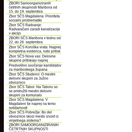
ZBORI Samoorganiziranih
četrtnih skupnosti Maribora od
15. do 19. septembra
Zbor SČS Magdalena: Prioriteta
socialni problematiki
Zbor SČS Radvanje:
Radvanjčani zaradi kanalizacije
v akcijo
ZBORI SČS Maribora v tednu od
22. do 26. septembra
Zbor SČS Koroška vrata: Najprej
kompletna evidenca, nato pritisk
Zbor SČS Nova vas: Delovne
skupine pritiskajo naprej
Predvolilno soočenje kandidatov
za mariboskega župana
Zbor SČS Studenci: O mestni
delovni skupini za Južno
obvoznico
Zbor SČS Tabor: Na Taboru so
se pridružili mestni delovni
skupini za komunalo
Zbor SČS Magdalena: V
Magdaleni še naprej na temo
solidarnosti
Zbor SČS Pobrežje: Bo del
obvoznice skozi mesto izvzet iz
vinjetnega sistema?
ZBORI SAMOORGANIZIRANIH
ČETRTNIH SKUPNOSTI