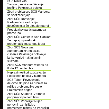
SČS Nova vas:
Samoorganizirano čiščenje
brežine Pekrskega potoka
Zbori prebivalcev SČS Maribora
se spet začenjajo!
Zbor SČS Radvanje:
Radvanjčani zadovoljni z
doseženim, a že gledajo naprej
Predstavitev participatornega
proračuna
Zbor SČS Center in Ivan Cankar:
Še naprej o prostorski
problematiki mestnega jedra
Zbor SČS Nova vas:
Samoorganizirana akcija
čiščenja Pekrskega potoka je
lahko vzgled našim javnim
službam
Zbori SČS Maribora v tednu od
8. do 12. septembra
Nepravilnosti pri vzdrževanju
Pekrskega potoka v Mariboru
SČS Tabor: Povezovanje
delovne skupine za promet za
rešitev problematike ceste
Proletarskih brigad
Zbor SČS Studenci: Zbiranje
podpisov v polnem teku
Zbor SČS Pobrežje: Nujen
ponovni razmislitek o
prometnem režimu na Pobrežju