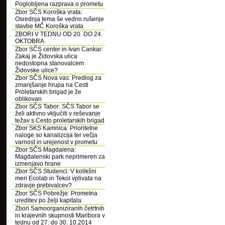
Poglobljena razprava o prometu
Zbor SČS Koroška vrata:
Osrednja tema še vedno rušenje
stavbe MČ Koroška vrata
ZBORI V TEDNU OD 20. DO 24.
OKTOBRA
Zbor SČS center in Ivan Cankar:
Zakaj je Židovska ulica
nedostopna stanovalcem
Židovske ulice?
Zbor SČS Nova vas: Predlog za
zmanjšanje hrupa na Cesti
Proletarskih brigad je že
oblikovan
Zbor SČS Tabor: SČS Tabor se
želi aktivno vključiti v reševanje
težav s Cesto proletarskih brigad
Zbor SKS Kamnica: Prioritetne
naloge so kanalizcija ter večja
varnost in urejenost v prometu
Zbor SČS Magdalena:
Magdalenski park neprimeren za
izmenjavo hrane
Zbor SČS Studenci: V kolikšni
meri Ecolab in Tekol vplivata na
zdravje prebivalcev?
Zbor SČS Pobrežje: Prometna
ureditev po želji kapitala
Zbori Samoorganiziranih četrtnih
in krajevnih skupnosti Maribora v
tednu od 27. do 30. 10.2014