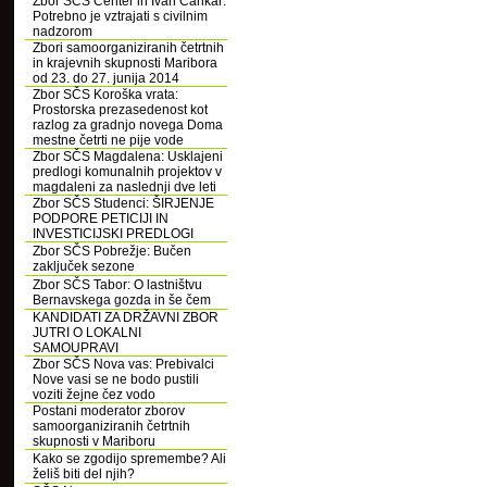
Zbor SČS Center in Ivan Cankar:
Potrebno je vztrajati s civilnim
nadzorom
Zbori samoorganiziranih četrtnih
in krajevnih skupnosti Maribora
od 23. do 27. junija 2014
Zbor SČS Koroška vrata:
Prostorska prezasedenost kot
razlog za gradnjo novega Doma
mestne četrti ne pije vode
Zbor SČS Magdalena: Usklajeni
predlogi komunalnih projektov v
magdaleni za naslednji dve leti
Zbor SČS Studenci: ŠIRJENJE
PODPORE PETICIJI IN
INVESTICIJSKI PREDLOGI
Zbor SČS Pobrežje: Bučen
zaključek sezone
Zbor SČS Tabor: O lastništvu
Bernavskega gozda in še čem
KANDIDATI ZA DRŽAVNI ZBOR
JUTRI O LOKALNI
SAMOUPRAVI
Zbor SČS Nova vas: Prebivalci
Nove vasi se ne bodo pustili
voziti žejne čez vodo
Postani moderator zborov
samoorganiziranih četrtnih
skupnosti v Mariboru
Kako se zgodijo spremembe? Ali
želiš biti del njih?