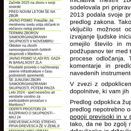
Iniciativa mestni 
Začnite 2025 na zboru v svoji
sodelovala pri pripra
soseski
PRED NOVIM LETOM ŠE NA
2013 podala svoje pre
ZBOR
JAVNO PISMO: Pokažite, da
predlog zakona. Tak
mestnemu svetu volja občank in
vključilo možnost od
občanov nekaj pomeni
TERMINI ZBOROV
izvajanje ljudske ini
SAMOORGANIZIRANIH
SKUPNOSTI V NOVEMBRU
omejilo število in 
Oktober na zborih
samoorganiziranih četrtnih
podžupanov ter med t
skupnosti v Mariboru
procese odločanja.
JAVNO PISMO VLADI RS: GAZA
IN BANALNOST ZLA
komentarje in predlo
Poudarki posveta o načrtovanju
zelene infrastrukture v času
navedenih instrument
podnebnih sprememb
ŠE JUNIJSKI ZBORI
V zvezi z odpoklice
SAMOORGANIZIRANIH
SKUPNOSTI, POTEM PAVZA
dopolnitve, ki vam ji
Leto 2024 - spet nesrečno ali
vendarle usodno za
participativni proračun v
Predlog odpoklica žu
Mariboru?
predlog nepotrebno o
ODPRTI PROSTORI ZA
RAZPRAVO O SKUPNOSTI –
pogoji previsoki in v 
MAJ 24
DREVESNICA POD STREHO,
tako, da ne bo zgolj n
PRVA DREVESCA ŽE V ZEMLJI