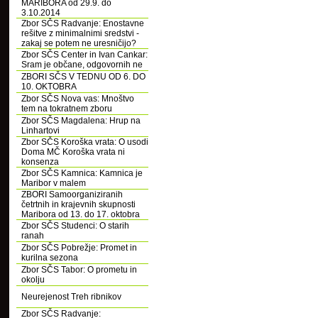
MARIBORA od 29.9. do
3.10.2014
Zbor SČS Radvanje: Enostavne
rešitve z minimalnimi sredstvi -
zakaj se potem ne uresničijo?
Zbor SČS Center in Ivan Cankar:
Sram je občane, odgovornih ne
ZBORI SČS V TEDNU OD 6. DO
10. OKTOBRA
Zbor SČS Nova vas: Mnoštvo
tem na tokratnem zboru
Zbor SČS Magdalena: Hrup na
Linhartovi
Zbor SČS Koroška vrata: O usodi
Doma MČ Koroška vrata ni
konsenza
Zbor SČS Kamnica: Kamnica je
Maribor v malem
ZBORI Samoorganiziranih
četrtnih in krajevnih skupnosti
Maribora od 13. do 17. oktobra
Zbor SČS Studenci: O starih
ranah
Zbor SČS Pobrežje: Promet in
kurilna sezona
Zbor SČS Tabor: O prometu in
okolju
Neurejenost Treh ribnikov
Zbor SČS Radvanje: