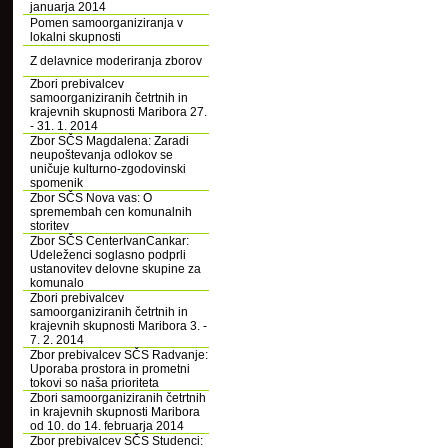
januarja 2014
Pomen samoorganiziranja v
lokalni skupnosti
Z delavnice moderiranja zborov
Zbori prebivalcev
samoorganiziranih četrtnih in
krajevnih skupnosti Maribora 27.
- 31. 1. 2014
Zbor SČS Magdalena: Zaradi
neupoštevanja odlokov se
uničuje kulturno-zgodovinski
spomenik
Zbor SČS Nova vas: O
spremembah cen komunalnih
storitev
Zbor SČS CenterIvanCankar:
Udeleženci soglasno podprli
ustanovitev delovne skupine za
komunalo
Zbori prebivalcev
samoorganiziranih četrtnih in
krajevnih skupnosti Maribora 3. -
7. 2. 2014
Zbor prebivalcev SČS Radvanje:
Uporaba prostora in prometni
tokovi so naša prioriteta
Zbori samoorganiziranih četrtnih
in krajevnih skupnosti Maribora
od 10. do 14. februarja 2014
Zbor prebivalcev SČS Studenci: