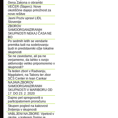
člena Zakona o obrambi
VEČER (Štajerc): Nove
okoliščine dajejo priložnost za
nove rešitve
Javni Poziv upravi LIDL
Slovenije
ZBOROV
SAMOORGANIZIRANIH
SKUPNOSTI NEKAJ ČASA NE
BO
Po sedmih letih se vendarle
premika tudi na sodelovanju
ljudi in predstavniki ožje lokalne
skupnosti
Se ne zavedamo, ali pa ne
verjamemo, da lahko s svojo
aktivnostjo veliko pripomoremo v
skupnosti?
Ta teden zbori v Radvanju,
Magdaleni, na Taboru ter zbor
SČS Center in Ivan Cankar
NAJAVA ZBOROV
SAMOORGANIZIRANIH
SKUPNOSTI V MARIBORU OD
17. DO 23. 2. 2020
Dajmo pet spregovoriti o
participatornem proračunu
Skupen pogled na kakovost
življenja v skupnosti
VABLJENI NA ZBORE: Vpetost v
okolje, v katerem živimo je