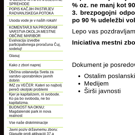
% oz. ne manj kot 90
SPREHODE
POPIS KAČJIH PASTIRJEV
3. brezpogojni odpo
RADVANJSKEGA POTOKA
po 90 % udeležbi voli
Usoda vode je v naših rokah!
KOMENTARJI NA PROGRAM
Lepo vas pozdravljam
VARSTVA OKOLJA MESTNE
OBČINE MARIBOR
Evalvacija izvedbe
Iniciativa mestni zbo
participativnega proračuna Čuj,
sodeluj!
Glasuj
Dokument je posredov
Kako z zbori naprej
Občina ustanavlja Sveta za
Ostalim poslans
varstvo uporabnikov javnih
dobrin
Medijem
IMZ za VEČER: Kateri so najbolj
pereči okoljski problemi
Širši javnosti
Kjer je kapitalizem, ni svobode.
Ko pa bo svoboda, ne bo
kapitalizma.
BUDNOST NA OKNU:
Magdalenski park in nova
realnost
Vse naše diskriminacije
Javni poziv državnemu zboru:
Glasujte proti aktivaciji 37.a