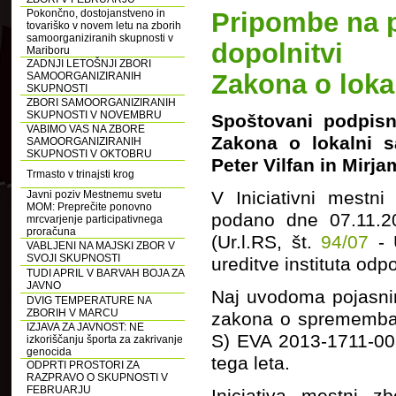
Pokončno, dostojanstveno in
Pripombe na 
tovariško v novem letu na zborih
samoorganiziranih skupnosti v
dopolnitvi
Mariboru
ZADNJI LETOŠNJI ZBORI
Zakona o loka
SAMOORGANIZIRANIH
SKUPNOSTI
ZBORI SAMOORGANIZIRANIH
SKUPNOSTI V NOVEMBRU
Spoštovani podpisn
VABIMO VAS NA ZBORE
Zakona o lokalni s
SAMOORGANIZIRANIH
SKUPNOSTI V OKTOBRU
Peter Vilfan in Mirj
Trmasto v trinajsti krog
V Iniciativni mestn
Javni poziv Mestnemu svetu
MOM: Preprečite ponovno
podano dne 07.11.2
mrcvarjenje participativnega
proračuna
(Ur.l.RS, št.
94/07
- 
VABLJENI NA MAJSKI ZBOR V
SVOJI SKUPNOSTI
ureditve instituta odp
TUDI APRIL V BARVAH BOJA ZA
JAVNO
Naj uvodoma pojasnim
DVIG TEMPERATURE NA
ZBORIH V MARCU
zakona o spremembah
IZJAVA ZA JAVNOST: NE
S) EVA 2013-1711-0087
izkoriščanju športa za zakrivanje
genocida
tega leta.
ODPRTI PROSTORI ZA
RAZPRAVO O SKUPNOSTI V
FEBRUARJU