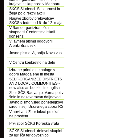
krajevnih skupnosti v Mariboru
SKČS Studenci: Solidarnost in
želja po direktni akciji
Najave zborov prebivalcev
SKČS v tednu od 6. do 12. maja
V Samoorganizirani četrtni
skupnosti Center smo iskali
konsenz
V javnem pismu odgovorili
Alenki Bratušek
Javno pismo: Agonija Nova vas
V Centru konkretno na delo
Izbrane prioritetne naloge v
dobro Magdalene in mesta
SELF-ORGANIZED DISTRICTS
AND LOCAL COMMUNITIES -
now also as booklet in english
Zbor SČS Radvanje: Varna pot v
šolo in nezavarovan daljnovod
Javno pismo vsled ponedeljkovi
izredni seji Državnega zbora RS
V novi vasi Zbor tokrat potekal
na prostem
Prvi zbor SČKS Koroška vrata
SČKS Studenci: delovni skupini
za igrišča ter obvoznico