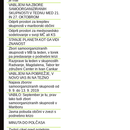
je mar
VABLJENI NA ZBORE
SAMOORGANIZIRANIH
SKUPNOSTI V TEDNU MED 21.
IN 27. OKTOBROM
Odprti prostori za krepitev
skupnosti v mariborski občini
Odprti prostori za medsosedsko
sodelovanje v svoji MČ ali KS
STANJE PLANETA KOT GA VIDI
ZNANOST
Zbori samoorganiziranih
skupnosti v MB ta teden, v torek
pa predavanje o podnebni krizi
Razprave ta teden v skupnostih
Radvanje, Magdalena, Tabor ter
združeni Center in Ivan Cankar
VABLJENI NA POBREŽJE, V
NOVO VAS IN NA TEZNO
Najava zborov
samoorganiziranih skupnosti od
9. 9. do 13. 9. 2019
VABILO: September je tu, prav
tako tudi zbori
samoorganiziranih skupnosti v
Mariboru
Javna pobuda občini v zvezi s
podnebno krizo
MINUTA DO POLČASA
Zadnji cikel pred poletnim