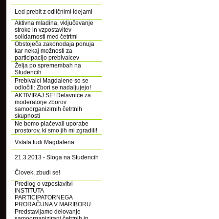
Led prebit z odličnimi idejami
Aktivna mladina, vključevanje
stroke in vzpostavitev
solidarnosti med četrtmi
Obstoječa zakonodaja ponuja
kar nekaj možnosti za
participacijo prebivalcev
Želja po spremembah na
Studencih
Prebivalci Magdalene so se
odločili: Zbori se nadaljujejo!
AKTIVIRAJ SE! Delavnice za
moderatorje zborov
samoorganizirnih četrtnih
skupnosti
Ne bomo plačevali uporabe
prostorov, ki smo jih mi zgradili!
Vstala tudi Magdalena
21.3.2013 - Sloga na Studencih
Človek, zbudi se!
Predlog o vzpostavitvi
INSTITUTA
PARTICIPATORNEGA
PRORAČUNA V MARIBORU
Predstavljamo delovanje
samoorganizirani četrtnih in