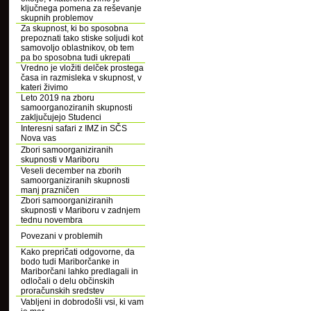
ključnega pomena za reševanje
skupnih problemov
Za skupnost, ki bo sposobna
prepoznati tako stiske soljudi kot
samovoljo oblastnikov, ob tem
pa bo sposobna tudi ukrepati
Vredno je vložiti delček prostega
časa in razmisleka v skupnost, v
kateri živimo
Leto 2019 na zboru
samoorganoziranih skupnosti
zaključujejo Studenci
Interesni safari z IMZ in SČS
Nova vas
Zbori samoorganiziranih
skupnosti v Mariboru
Veseli december na zborih
samoorganiziranih skupnosti
manj prazničen
Zbori samoorganiziranih
skupnosti v Mariboru v zadnjem
tednu novembra
Povezani v problemih
Kako prepričati odgovorne, da
bodo tudi Mariborčanke in
Mariborčani lahko predlagali in
odločali o delu občinskih
proračunskih sredstev
Vabljeni in dobrodošli vsi, ki vam