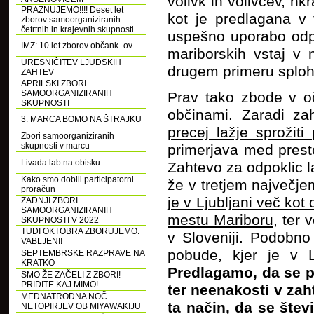
volivk in volivcev, hk
PRAZNUJEMO!!!! Deset let
kot je predlagana v
zborov samoorganiziranih
četrtnih in krajevnih skupnosti
uspešno uporabo odpo
IMZ: 10 let zborov občank_ov
mariborskih vstaj v
URESNIČITEV LJUDSKIH
drugem primeru sploh 
ZAHTEV
APRILSKI ZBORI
SAMOORGANIZIRANIH
Prav tako zbode v oč
SKUPNOSTI
občinami. Zaradi z
3. MARCA BOMO NA ŠTRAJKU
precej lažje sprožit
Zbori samoorganiziranih
skupnosti v marcu
primerjava med presto
Livada lab na obisku
Zahtevo za odpoklic l
Kako smo dobili participatorni
že v tretjem največj
proračun
je v Ljubljani več kot
ZADNJI ZBORI
SAMOORGANIZIRANIH
mestu Mariboru
, ter 
SKUPNOSTI V 2022
TUDI OKTOBRA ZBORUJEMO.
v Sloveniji. Podobno
VABLJENI!
pobude, kjer je v L
SEPTEMBRSKE RAZPRAVE NA
KRATKO
Predlagamo, da se p
SMO ŽE ZAČELI Z ZBORI!
PRIDITE KAJ MIMO!
ter neenakosti v za
MEDNATRODNA NOČ
ta način, da se štev
NETOPIRJEV OB MIYAWAKIJU