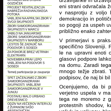
državljanke in državlj
MIYAWAKI MINI URBANI
GOZDIČEK
eni strani odvračala 
PROJEKT REVITALIZACIJA
NABREŽJA RADVANJSKEGA
v nasprotju z voljo 
POTOKA
demokracijo in politi
VABLJENI NA APRILSKI ZBOR V
SVOJI SKUPNOSTI
so pogoji za uspeh uv
ZBORI SAMOORGANIZIRANIH
SKUPNOSTI V MARCU
približno enako zahte
VABILO NA JANUARSKE
ZBORE SAMOORGANIZIRANIH
V primerjavi s praks
SKUPNOSTI V MARIBORU
LESTOS ŠE ZADNJIČ NA
specifično Sloveniji.
POGOVOR S SOSEDI
le na upravni enoti 
ZA POHORJE BREZ VETRNIH
ELEKTRARN
glasovi podpore lahko 
NOVEMBRA PRAV LEPO
VABLJENI NA POGOVOR S
na domu. Zaradi tega 
SOSEDI
mnogo težje zbrati. T
Temelj participacije je zaupanje
podpisov, če naj bi bi
SPET ZAČENJAMO Z ZBORI
SAMOORGANIZIRANIH
SKUPNOSTI. VABLJENI!
Ocenjujemo, da bi p
SAMOORGANIZIRANJE V
verjetno uspela v ma
JUNIJU
POSTAVILI MALO URBANO
tega ne moremo z got
DREVESNICO
ODZIV NA VEČEROV INTERVJU
protestnih shodov, k
Z ŽUPANOM SAŠO
ARSENOVIČEM