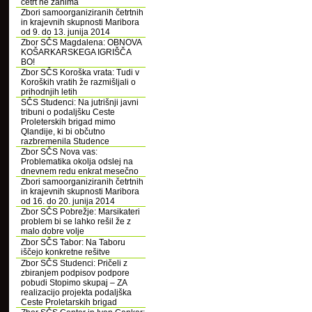
četrt ne zanima
Zbori samoorganiziranih četrtnih
in krajevnih skupnosti Maribora
od 9. do 13. junija 2014
Zbor SČS Magdalena: OBNOVA
KOŠARKARSKEGA IGRIŠČA
BO!
Zbor SČS Koroška vrata: Tudi v
Koroških vratih že razmišljali o
prihodnjih letih
SČS Studenci: Na jutrišnji javni
tribuni o podaljšku Ceste
Proleterskih brigad mimo
Qlandije, ki bi občutno
razbremenila Studence
Zbor SČS Nova vas:
Problematika okolja odslej na
dnevnem redu enkrat mesečno
Zbori samoorganiziranih četrtnih
in krajevnih skupnosti Maribora
od 16. do 20. junija 2014
Zbor SČS Pobrežje: Marsikateri
problem bi se lahko rešil že z
malo dobre volje
Zbor SČS Tabor: Na Taboru
iščejo konkretne rešitve
Zbor SČS Studenci: Pričeli z
zbiranjem podpisov podpore
pobudi Stopimo skupaj – ZA
realizacijo projekta podaljška
Ceste Proletarskih brigad