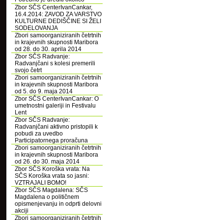
Zbor SČS CenterIvanCankar,
16.4.2014: ZAVOD ZA VARSTVO
KULTURNE DEDIŠČINE SI ŽELI
SODELOVANJA
Zbori samoorganiziranih četrtnih
in krajevnih skupnosti Maribora
od 28. do 30. aprila 2014
Zbor SČS Radvanje:
Radvanjčani s kolesi premerili
svojo četrt
Zbori samoorganiziranih četrtnih
in krajevnih skupnosti Maribora
od 5. do 9. maja 2014
Zbor SČS CenterIvanCankar: O
umetnostni galeriji in Festivalu
Lent
Zbor SČS Radvanje:
Radvanjčani aktivno pristopili k
pobudi za uvedbo
Participatornega proračuna
Zbori samoorganiziranih četrtnih
in krajevnih skupnosti Maribora
od 26. do 30. maja 2014
Zbor SČS Koroška vrata: Na
SČS Koroška vrata so jasni:
VZTRAJALI BOMO!
Zbor SČS Magdalena: SČS
Magdalena o političnem
opismenjevanju in odprti delovni
akciji
Zbori samoorganiziranih četrtnih