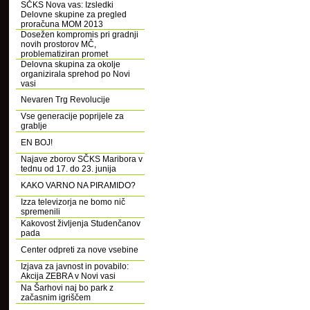
SČKS Nova vas: Izsledki
Delovne skupine za pregled
proračuna MOM 2013
Dosežen kompromis pri gradnji
novih prostorov MČ,
problematiziran promet
Delovna skupina za okolje
organizirala sprehod po Novi
vasi
Nevaren Trg Revolucije
Vse generacije poprijele za
grablje
EN BOJ!
Najave zborov SČKS Maribora v
tednu od 17. do 23. junija
KAKO VARNO NA PIRAMIDO?
Izza televizorja ne bomo nič
spremenili
Kakovost življenja Studenčanov
pada
Center odpreti za nove vsebine
Izjava za javnost in povabilo:
Akcija ZEBRA v Novi vasi
Na Šarhovi naj bo park z
začasnim igriščem