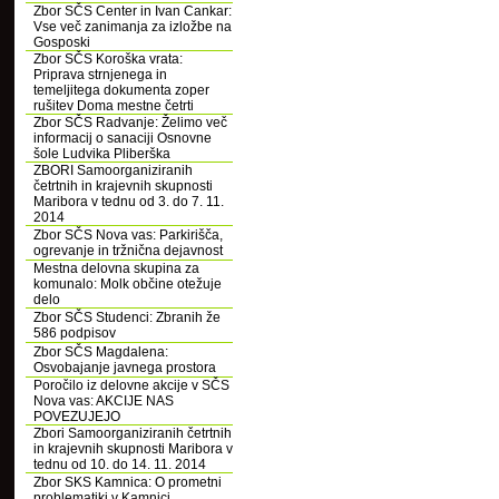
Zbor SČS Center in Ivan Cankar:
Vse več zanimanja za izložbe na
Gosposki
Zbor SČS Koroška vrata:
Priprava strnjenega in
temeljitega dokumenta zoper
rušitev Doma mestne četrti
Zbor SČS Radvanje: Želimo več
informacij o sanaciji Osnovne
šole Ludvika Pliberška
ZBORI Samoorganiziranih
četrtnih in krajevnih skupnosti
Maribora v tednu od 3. do 7. 11.
2014
Zbor SČS Nova vas: Parkirišča,
ogrevanje in tržnična dejavnost
Mestna delovna skupina za
komunalo: Molk občine otežuje
delo
Zbor SČS Studenci: Zbranih že
586 podpisov
Zbor SČS Magdalena:
Osvobajanje javnega prostora
Poročilo iz delovne akcije v SČS
Nova vas: AKCIJE NAS
POVEZUJEJO
Zbori Samoorganiziranih četrtnih
in krajevnih skupnosti Maribora v
tednu od 10. do 14. 11. 2014
Zbor SKS Kamnica: O prometni
problematiki v Kamnici