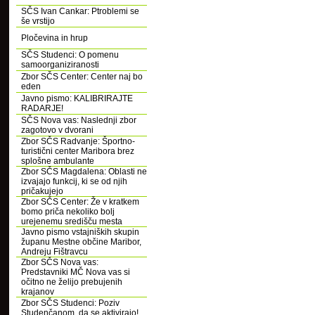
SČS Ivan Cankar: Ptroblemi se
še vrstijo
Pločevina in hrup
SČS Studenci: O pomenu
samoorganiziranosti
Zbor SČS Center: Center naj bo
eden
Javno pismo: KALIBRIRAJTE
RADARJE!
SČS Nova vas: Naslednji zbor
zagotovo v dvorani
Zbor SČS Radvanje: Športno-
turistični center Maribora brez
splošne ambulante
Zbor SČS Magdalena: Oblasti ne
izvajajo funkcij, ki se od njih
pričakujejo
Zbor SČS Center: Že v kratkem
bomo priča nekoliko bolj
urejenemu središču mesta
Javno pismo vstajniških skupin
županu Mestne občine Maribor,
Andreju Fištravcu
Zbor SČS Nova vas:
Predstavniki MČ Nova vas si
očitno ne želijo prebujenih
krajanov
Zbor SČS Studenci: Poziv
Studenčanom, da se aktivirajo!