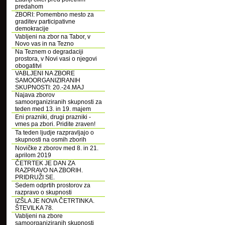
predahom
ZBORI: Pomembno mesto za
graditev participativne
demokracije
Vabljeni na zbor na Tabor, v
Novo vas in na Tezno
Na Teznem o degradaciji
prostora, v Novi vasi o njegovi
obogatitvi
VABLJENI NA ZBORE
SAMOORGANIZIRANIH
SKUPNOSTI: 20.-24.MAJ
Najava zborov
samoorganiziranih skupnosti za
teden med 13. in 19. majem
Eni prazniki, drugi prazniki -
vmes pa zbori. Pridite zraven!
Ta teden ljudje razpravljajo o
skupnosti na osmih zborih
Novičke z zborov med 8. in 21.
aprilom 2019
ČETRTEK JE DAN ZA
RAZPRAVO NA ZBORIH.
PRIDRUŽI SE.
Sedem odprtih prostorov za
razpravo o skupnosti
IZŠLA JE NOVA ČETRTINKA.
ŠTEVILKA 78.
Vabljeni na zbore
samoorganiziranih skupnosti