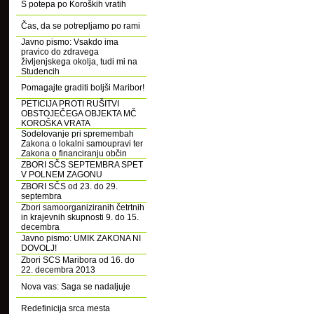
S potepa po Koroških vratih
Čas, da se potrepljamo po rami
Javno pismo: Vsakdo ima
pravico do zdravega
življenjskega okolja, tudi mi na
Studencih
Pomagajte graditi boljši Maribor!
PETICIJA PROTI RUŠITVI
OBSTOJEČEGA OBJEKTA MČ
KOROŠKA VRATA
Sodelovanje pri spremembah
Zakona o lokalni samoupravi ter
Zakona o financiranju občin
ZBORI SČS SEPTEMBRA SPET
V POLNEM ZAGONU
ZBORI SČS od 23. do 29.
septembra
Zbori samoorganiziranih četrtnih
in krajevnih skupnosti 9. do 15.
decembra
Javno pismo: UMIK ZAKONA NI
DOVOLJ!
Zbori SCS Maribora od 16. do
22. decembra 2013
Nova vas: Saga se nadaljuje
Redefinicija srca mesta