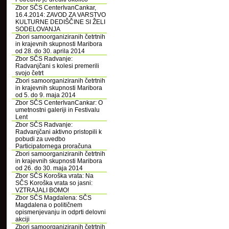
Zbor SČS CenterIvanCankar,
16.4.2014: ZAVOD ZA VARSTVO
KULTURNE DEDIŠČINE SI ŽELI
SODELOVANJA
Zbori samoorganiziranih četrtnih
in krajevnih skupnosti Maribora
od 28. do 30. aprila 2014
Zbor SČS Radvanje:
Radvanjčani s kolesi premerili
svojo četrt
Zbori samoorganiziranih četrtnih
in krajevnih skupnosti Maribora
od 5. do 9. maja 2014
Zbor SČS CenterIvanCankar: O
umetnostni galeriji in Festivalu
Lent
Zbor SČS Radvanje:
Radvanjčani aktivno pristopili k
pobudi za uvedbo
Participatornega proračuna
Zbori samoorganiziranih četrtnih
in krajevnih skupnosti Maribora
od 26. do 30. maja 2014
Zbor SČS Koroška vrata: Na
SČS Koroška vrata so jasni:
VZTRAJALI BOMO!
Zbor SČS Magdalena: SČS
Magdalena o političnem
opismenjevanju in odprti delovni
akciji
Zbori samoorganiziranih četrtnih