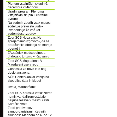
Plenum vstajniških skupin 6.
decembra v Mariboru
Uradni program Plenuma
vstajniških skupin Centralne
evrope
Na sedmih zborih vsak mesec
sodeluje preko sto ljudi –
izvedenih je že več kot
sedemdeset zborov.
Zbor SČS Nova vas: Ne
sprejemamo izgovorov, da se
obračunska obdobja ne morejo
poenotiti
ZA začetek medsebojnega
dialoga o turizmu v Radvanju
Zbor SČS Magdalena: V
Magdaleni vse v redu
Gosposka za novo leto bolj
dostojanstvena
SČS CenterCankar vabijo na
skodelico čaja in klepet
Hvala, Mariborčani!
Zbor SCS Koroska vrata: Nered,
nemir, vandalizem ostajajo
neljube težave v mestni četrti
Koroška vrata
Zbori prebivalcev
samoorganiziranih četrtnih
skupnosti Maribora od 6. do 12.