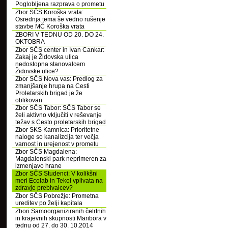
Poglobljena razprava o prometu
Zbor SČS Koroška vrata:
Osrednja tema še vedno rušenje
stavbe MČ Koroška vrata
ZBORI V TEDNU OD 20. DO 24.
OKTOBRA
Zbor SČS center in Ivan Cankar:
Zakaj je Židovska ulica
nedostopna stanovalcem
Židovske ulice?
Zbor SČS Nova vas: Predlog za
zmanjšanje hrupa na Cesti
Proletarskih brigad je že
oblikovan
Zbor SČS Tabor: SČS Tabor se
želi aktivno vključiti v reševanje
težav s Cesto proletarskih brigad
Zbor SKS Kamnica: Prioritetne
naloge so kanalizcija ter večja
varnost in urejenost v prometu
Zbor SČS Magdalena:
Magdalenski park neprimeren za
izmenjavo hrane
Zbor SČS Studenci: V kolikšni
meri Ecolab in Tekol vplivata na
zdravje prebivalcev?
Zbor SČS Pobrežje: Prometna
ureditev po želji kapitala
Zbori Samoorganiziranih četrtnih
in krajevnih skupnosti Maribora v
tednu od 27. do 30. 10.2014