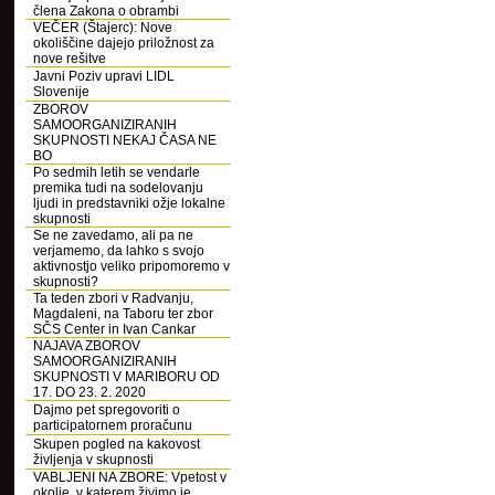
člena Zakona o obrambi
VEČER (Štajerc): Nove
okoliščine dajejo priložnost za
nove rešitve
Javni Poziv upravi LIDL
Slovenije
ZBOROV
SAMOORGANIZIRANIH
SKUPNOSTI NEKAJ ČASA NE
BO
Po sedmih letih se vendarle
premika tudi na sodelovanju
ljudi in predstavniki ožje lokalne
skupnosti
Se ne zavedamo, ali pa ne
verjamemo, da lahko s svojo
aktivnostjo veliko pripomoremo v
skupnosti?
Ta teden zbori v Radvanju,
Magdaleni, na Taboru ter zbor
SČS Center in Ivan Cankar
NAJAVA ZBOROV
SAMOORGANIZIRANIH
SKUPNOSTI V MARIBORU OD
17. DO 23. 2. 2020
Dajmo pet spregovoriti o
participatornem proračunu
Skupen pogled na kakovost
življenja v skupnosti
VABLJENI NA ZBORE: Vpetost v
okolje, v katerem živimo je