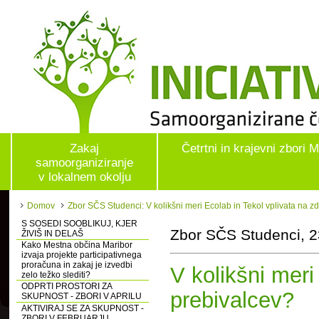
Zakaj
Četrtni in krajevni zbori 
samoorganiziranje
v lokalnem okolju
Domov
Zbor SČS Studenci: V kolikšni meri Ecolab in Tekol vplivata na z
S SOSEDI SOOBLIKUJ, KJER
Zbor SČS Studenci, 2
ŽIVIŠ IN DELAŠ
Kako Mestna občina Maribor
izvaja projekte participativnega
proračuna in zakaj je izvedbi
V kolikšni meri
zelo težko slediti?
ODPRTI PROSTORI ZA
prebivalcev?
SKUPNOST - ZBORI V APRILU
AKTIVIRAJ SE ZA SKUPNOST -
ZBORI V FEBRUARJU