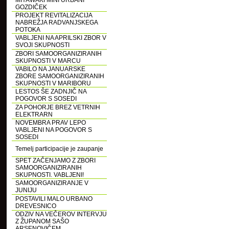
MIYAWAKI MINI URBANI
GOZDIČEK
PROJEKT REVITALIZACIJA
NABREŽJA RADVANJSKEGA
POTOKA
VABLJENI NA APRILSKI ZBOR V
SVOJI SKUPNOSTI
ZBORI SAMOORGANIZIRANIH
SKUPNOSTI V MARCU
VABILO NA JANUARSKE
ZBORE SAMOORGANIZIRANIH
SKUPNOSTI V MARIBORU
LESTOS ŠE ZADNJIČ NA
POGOVOR S SOSEDI
ZA POHORJE BREZ VETRNIH
ELEKTRARN
NOVEMBRA PRAV LEPO
VABLJENI NA POGOVOR S
SOSEDI
Temelj participacije je zaupanje
SPET ZAČENJAMO Z ZBORI
SAMOORGANIZIRANIH
SKUPNOSTI. VABLJENI!
SAMOORGANIZIRANJE V
JUNIJU
POSTAVILI MALO URBANO
DREVESNICO
ODZIV NA VEČEROV INTERVJU
Z ŽUPANOM SAŠO
ARSENOVIČEM