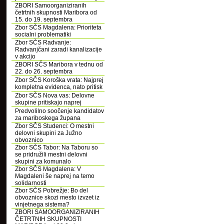
ZBORI Samoorganiziranih
četrtnih skupnosti Maribora od
15. do 19. septembra
Zbor SČS Magdalena: Prioriteta
socialni problematiki
Zbor SČS Radvanje:
Radvanjčani zaradi kanalizacije
v akcijo
ZBORI SČS Maribora v tednu od
22. do 26. septembra
Zbor SČS Koroška vrata: Najprej
kompletna evidenca, nato pritisk
Zbor SČS Nova vas: Delovne
skupine pritiskajo naprej
Predvolilno soočenje kandidatov
za mariboskega župana
Zbor SČS Studenci: O mestni
delovni skupini za Južno
obvoznico
Zbor SČS Tabor: Na Taboru so
se pridružili mestni delovni
skupini za komunalo
Zbor SČS Magdalena: V
Magdaleni še naprej na temo
solidarnosti
Zbor SČS Pobrežje: Bo del
obvoznice skozi mesto izvzet iz
vinjetnega sistema?
ZBORI SAMOORGANIZIRANIH
ČETRTNIH SKUPNOSTI