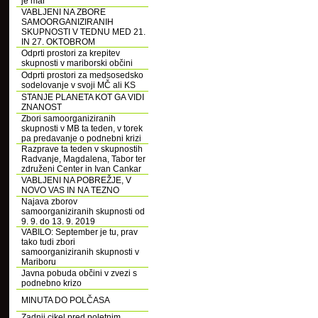
je mar
VABLJENI NA ZBORE
SAMOORGANIZIRANIH
SKUPNOSTI V TEDNU MED 21.
IN 27. OKTOBROM
Odprti prostori za krepitev
skupnosti v mariborski občini
Odprti prostori za medsosedsko
sodelovanje v svoji MČ ali KS
STANJE PLANETA KOT GA VIDI
ZNANOST
Zbori samoorganiziranih
skupnosti v MB ta teden, v torek
pa predavanje o podnebni krizi
Razprave ta teden v skupnostih
Radvanje, Magdalena, Tabor ter
združeni Center in Ivan Cankar
VABLJENI NA POBREŽJE, V
NOVO VAS IN NA TEZNO
Najava zborov
samoorganiziranih skupnosti od
9. 9. do 13. 9. 2019
VABILO: September je tu, prav
tako tudi zbori
samoorganiziranih skupnosti v
Mariboru
Javna pobuda občini v zvezi s
podnebno krizo
MINUTA DO POLČASA
Zadnji cikel pred poletnim