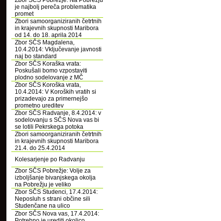
Zbor SČS Pobrežje: Na Pobrežju
je najbolj pereča problematika
promet
Zbori samoorganiziranih četrtnih
in krajevnih skupnosti Maribora
od 14. do 18. aprila 2014
Zbor SČS Magdalena,
10.4.2014: Vključevanje javnosti
naj bo standard
Zbor SČS Koraška vrata:
Poskušali bomo vzpostaviti
plodno sodelovanje z MČ
Zbor SČS Koroška vrata,
10.4.2014: V Koroških vratih si
prizadevajo za primernejšo
prometno ureditev
Zbor SČS Radvanje, 8.4.2014: v
sodelovanju s SČS Nova vas bi
se lotili Pekrskega potoka
Zbori samoorganiziranih četrtnih
in krajevnih skupnosti Maribora
21.4. do 25.4.2014
Kolesarjenje po Radvanju
Zbor SČS Pobrežje: Volje za
izboljšanje bivanjskega okolja
na Pobrežju je veliko
Zbor SČS Studenci, 17.4.2014:
Neposluh s strani občine sili
Studenčane na ulico
Zbor SČS Nova vas, 17.4.2014:
Potrebno je urediti okolico