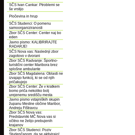
SČS Ivan Cankar: Ptroblemi se
še vrstijo
Pločevina in hrup
SČS Studenci: O pomenu
samoorganiziranosti
Zbor SČS Center: Center naj bo
eden
Javno pismo: KALIBRIRAJTE
RADARJE!
SČS Nova vas: Naslednji zbor
zagotovo v dvorani
Zbor SČS Radvanje: Športno-
turistični center Maribora brez
splošne ambulante
Zbor SČS Magdalena: Oblasti ne
izvajajo funkcij, ki se od njih
pričakujejo
Zbor SČS Center: Že v kratkem
bomo priča nekoliko bolj
urejenemu središču mesta
Javno pismo vstajniških skupin
županu Mestne občine Maribor,
Andreju Fištravcu
Zbor SČS Nova vas:
Predstavniki MČ Nova vas si
očitno ne želijo prebujenih
krajanov
Zbor SČS Studenci: Poziv
Studenčanom, da se aktivirajo!