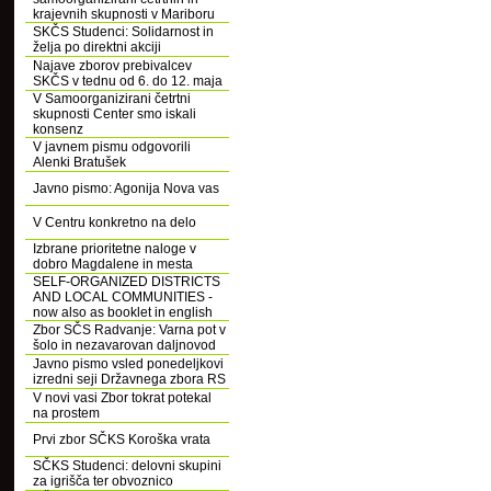
krajevnih skupnosti v Mariboru
SKČS Studenci: Solidarnost in
želja po direktni akciji
Najave zborov prebivalcev
SKČS v tednu od 6. do 12. maja
V Samoorganizirani četrtni
skupnosti Center smo iskali
konsenz
V javnem pismu odgovorili
Alenki Bratušek
Javno pismo: Agonija Nova vas
V Centru konkretno na delo
Izbrane prioritetne naloge v
dobro Magdalene in mesta
SELF-ORGANIZED DISTRICTS
AND LOCAL COMMUNITIES -
now also as booklet in english
Zbor SČS Radvanje: Varna pot v
šolo in nezavarovan daljnovod
Javno pismo vsled ponedeljkovi
izredni seji Državnega zbora RS
V novi vasi Zbor tokrat potekal
na prostem
Prvi zbor SČKS Koroška vrata
SČKS Studenci: delovni skupini
za igrišča ter obvoznico