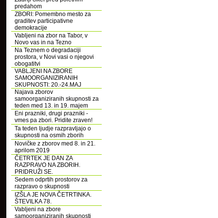
predahom
ZBORI: Pomembno mesto za
graditev participativne
demokracije
Vabljeni na zbor na Tabor, v
Novo vas in na Tezno
Na Teznem o degradaciji
prostora, v Novi vasi o njegovi
obogatitvi
VABLJENI NA ZBORE
SAMOORGANIZIRANIH
SKUPNOSTI: 20.-24.MAJ
Najava zborov
samoorganiziranih skupnosti za
teden med 13. in 19. majem
Eni prazniki, drugi prazniki -
vmes pa zbori. Pridite zraven!
Ta teden ljudje razpravljajo o
skupnosti na osmih zborih
Novičke z zborov med 8. in 21.
aprilom 2019
ČETRTEK JE DAN ZA
RAZPRAVO NA ZBORIH.
PRIDRUŽI SE.
Sedem odprtih prostorov za
razpravo o skupnosti
IZŠLA JE NOVA ČETRTINKA.
ŠTEVILKA 78.
Vabljeni na zbore
samoorganiziranih skupnosti