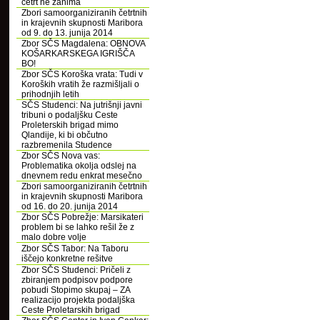
četrt ne zanima
Zbori samoorganiziranih četrtnih
in krajevnih skupnosti Maribora
od 9. do 13. junija 2014
Zbor SČS Magdalena: OBNOVA
KOŠARKARSKEGA IGRIŠČA
BO!
Zbor SČS Koroška vrata: Tudi v
Koroških vratih že razmišljali o
prihodnjih letih
SČS Studenci: Na jutrišnji javni
tribuni o podaljšku Ceste
Proleterskih brigad mimo
Qlandije, ki bi občutno
razbremenila Studence
Zbor SČS Nova vas:
Problematika okolja odslej na
dnevnem redu enkrat mesečno
Zbori samoorganiziranih četrtnih
in krajevnih skupnosti Maribora
od 16. do 20. junija 2014
Zbor SČS Pobrežje: Marsikateri
problem bi se lahko rešil že z
malo dobre volje
Zbor SČS Tabor: Na Taboru
iščejo konkretne rešitve
Zbor SČS Studenci: Pričeli z
zbiranjem podpisov podpore
pobudi Stopimo skupaj – ZA
realizacijo projekta podaljška
Ceste Proletarskih brigad