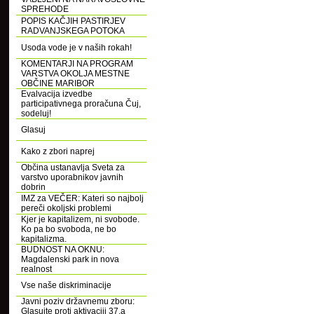
SPREHODE
POPIS KAČJIH PASTIRJEV
RADVANJSKEGA POTOKA
Usoda vode je v naših rokah!
KOMENTARJI NA PROGRAM
VARSTVA OKOLJA MESTNE
OBČINE MARIBOR
Evalvacija izvedbe
participativnega proračuna Čuj,
sodeluj!
Glasuj
Kako z zbori naprej
Občina ustanavlja Sveta za
varstvo uporabnikov javnih
dobrin
IMZ za VEČER: Kateri so najbolj
pereči okoljski problemi
Kjer je kapitalizem, ni svobode.
Ko pa bo svoboda, ne bo
kapitalizma.
BUDNOST NA OKNU:
Magdalenski park in nova
realnost
Vse naše diskriminacije
Javni poziv državnemu zboru:
Glasujte proti aktivaciji 37.a