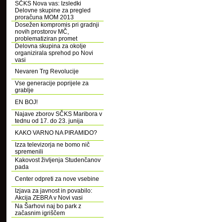
SČKS Nova vas: Izsledki
Delovne skupine za pregled
proračuna MOM 2013
Dosežen kompromis pri gradnji
novih prostorov MČ,
problematiziran promet
Delovna skupina za okolje
organizirala sprehod po Novi
vasi
Nevaren Trg Revolucije
Vse generacije poprijele za
grablje
EN BOJ!
Najave zborov SČKS Maribora v
tednu od 17. do 23. junija
KAKO VARNO NA PIRAMIDO?
Izza televizorja ne bomo nič
spremenili
Kakovost življenja Studenčanov
pada
Center odpreti za nove vsebine
Izjava za javnost in povabilo:
Akcija ZEBRA v Novi vasi
Na Šarhovi naj bo park z
začasnim igriščem