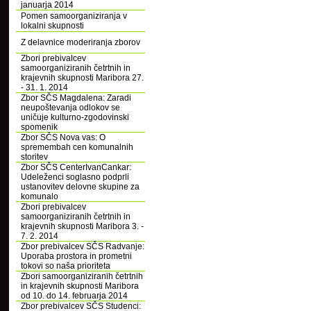
januarja 2014
Pomen samoorganiziranja v
lokalni skupnosti
Z delavnice moderiranja zborov
Zbori prebivalcev
samoorganiziranih četrtnih in
krajevnih skupnosti Maribora 27.
- 31. 1. 2014
Zbor SČS Magdalena: Zaradi
neupoštevanja odlokov se
uničuje kulturno-zgodovinski
spomenik
Zbor SČS Nova vas: O
spremembah cen komunalnih
storitev
Zbor SČS CenterIvanCankar:
Udeleženci soglasno podprli
ustanovitev delovne skupine za
komunalo
Zbori prebivalcev
samoorganiziranih četrtnih in
krajevnih skupnosti Maribora 3. -
7. 2. 2014
Zbor prebivalcev SČS Radvanje:
Uporaba prostora in prometni
tokovi so naša prioriteta
Zbori samoorganiziranih četrtnih
in krajevnih skupnosti Maribora
od 10. do 14. februarja 2014
Zbor prebivalcev SČS Studenci: