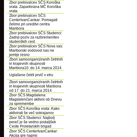
Zbor prebivalcev SČS Koroška
vrata: Zaparkirana MČ Koroška
vrata
Zbor prebivalcev SČS
CenterIvanCankar: Pomagati
želimo pri ureditvi centra
Maribora
Zbor prebivalcev SČS Studenci:
Zadnji poziv za razbremenitev
studenških cest
Zbor prebivalcev SČS Nova vas:
Mariborski vodovod nas ne
jemlje resno
Zbori samoorganiziranih četrtnih
in krajevnih skupnosti
Maribora10. do 14. marca 2014
Uglašene četrti prvič v etru
Zbori samoorganiziranih četrtnih
in krajevnih skupnosti Maribora
od 17. do 21. marca 2014
Zbor SČS Magdalena:
Magdalenčani aktivni ob Dnevu
za spremembe
Zbor SČS Koroška vrata: Kako
aktivirati še več sokrajanov
Zbor SČS Studenci: Najbolj
pereč je še vedno podaljšek
Ceste Proletarskih brigad
Zbor SČS CenterIvanCankar:
Akcija gre naprej