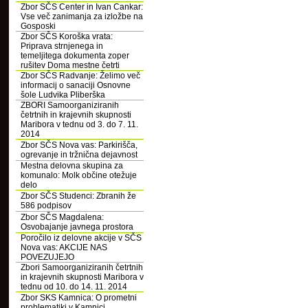
Zbor SČS Center in Ivan Cankar:
Vse več zanimanja za izložbe na
Gosposki
Zbor SČS Koroška vrata:
Priprava strnjenega in
temeljitega dokumenta zoper
rušitev Doma mestne četrti
Zbor SČS Radvanje: Želimo več
informacij o sanaciji Osnovne
šole Ludvika Pliberška
ZBORI Samoorganiziranih
četrtnih in krajevnih skupnosti
Maribora v tednu od 3. do 7. 11.
2014
Zbor SČS Nova vas: Parkirišča,
ogrevanje in tržnična dejavnost
Mestna delovna skupina za
komunalo: Molk občine otežuje
delo
Zbor SČS Studenci: Zbranih že
586 podpisov
Zbor SČS Magdalena:
Osvobajanje javnega prostora
Poročilo iz delovne akcije v SČS
Nova vas: AKCIJE NAS
POVEZUJEJO
Zbori Samoorganiziranih četrtnih
in krajevnih skupnosti Maribora v
tednu od 10. do 14. 11. 2014
Zbor SKS Kamnica: O prometni
problematiki v Kamnici