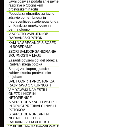
Javni poziv za podaljšanje javne
razprave o Občinskem
prostorskem načrtu
Pobuda za ohranitev za javno
zdravje pomembnega in
neprecenljivega zelenega fonda
pri Kliniki za ginekologijo in
perinatologijo
V SOBOTO VABLJENI OB
RADVANJSKI POTOK
KAM NA SREČANJE S SOSEDI
IN SOSEDAMI?
ZBORI SAMOORGANIZIRANIH
SKUPNOSTI V MAJU
Zasadili povsem gol del obrežja
Radvanjskega potoka
Skupaj za skupno, ljudske
zahteve kontra predvolilnim
objubam
SPET ODPRTI PROSTORI ZA
RAZPRAVO O SKUPNOSTI
V MIYAWAKI NAMESTILI
GNEZDILNICE IN
NETOPIRNICE
S SPREHODA KAČJI PASTIRJI
IN DRUGI PREBIVALCI NAŠIH
POTOKOV
S SPREHODA DNEVNI IN
NOČNI LETALCI OB
RADVANJSKEM POTOKU
VABLJENI NA NARAVOSLOVNE