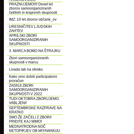
PRAZNUJEMO!!!! Deset let
zborov samoorganiziranih
četrtnih in krajevnih skupnosti
IMZ: 10 let zborov občank_ov
URESNIČITEV LJUDSKIH
ZAHTEV
APRILSKI ZBORI
SAMOORGANIZIRANIH
SKUPNOSTI
3. MARCA BOMO NA ŠTRAJKU
Zbori samoorganiziranih
skupnosti v marcu
Livada lab na obisku
Kako smo dobili participatorni
proračun
ZADNJI ZBORI
SAMOORGANIZIRANIH
SKUPNOSTI V 2022
TUDI OKTOBRA ZBORUJEMO.
VABLJENI!
SEPTEMBRSKE RAZPRAVE NA
KRATKO
SMO ŽE ZAČELI Z ZBORI!
PRIDITE KAJ MIMO!
MEDNATRODNA NOČ
NETOPIRJEV OB MIYAWAKIJU