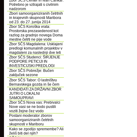
Zbor SČS Center in Ivan Cankar:
Potrebno je vztrajati s civilnim
nadzorom
Zbori samoorganiziranih četrtnih
in krajevnih skupnosti Maribora
od 23. do 27. junija 2014
Zbor SČS Koroška vrata:
Prostorska prezasedenost kot
razlog za gradnjo novega Doma
mestne četrti ne pije vode
Zbor SČS Magdalena: Usklajeni
predlogi komunalnih projektov v
magdaleni za naslednji dve leti
Zbor SČS Studenci: ŠIRJENJE
PODPORE PETICIJI IN
INVESTICIJSKI PREDLOGI
Zbor SČS Pobrežje: Bučen
zaključek sezone
Zbor SČS Tabor: O lastništvu
Bernavskega gozda in še čem
KANDIDATI ZA DRŽAVNI ZBOR
JUTRI O LOKALNI
SAMOUPRAVI
Zbor SČS Nova vas: Prebivalci
Nove vasi se ne bodo pustili
voziti žejne čez vodo
Postani moderator zborov
samoorganiziranih četrtnih
skupnosti v Mariboru
Kako se zgodijo spremembe? Ali
želiš biti del njih?