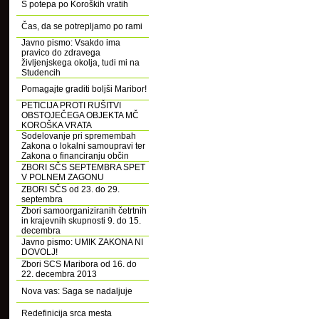
S potepa po Koroških vratih
Čas, da se potrepljamo po rami
Javno pismo: Vsakdo ima
pravico do zdravega
življenjskega okolja, tudi mi na
Studencih
Pomagajte graditi boljši Maribor!
PETICIJA PROTI RUŠITVI
OBSTOJEČEGA OBJEKTA MČ
KOROŠKA VRATA
Sodelovanje pri spremembah
Zakona o lokalni samoupravi ter
Zakona o financiranju občin
ZBORI SČS SEPTEMBRA SPET
V POLNEM ZAGONU
ZBORI SČS od 23. do 29.
septembra
Zbori samoorganiziranih četrtnih
in krajevnih skupnosti 9. do 15.
decembra
Javno pismo: UMIK ZAKONA NI
DOVOLJ!
Zbori SCS Maribora od 16. do
22. decembra 2013
Nova vas: Saga se nadaljuje
Redefinicija srca mesta