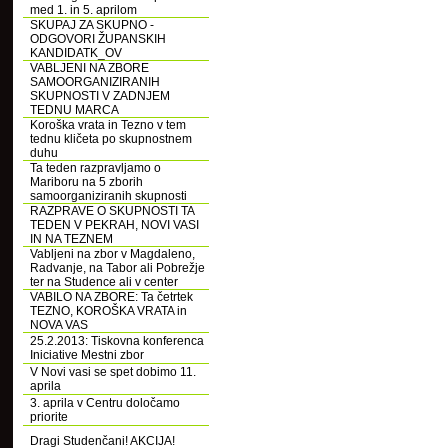
med 1. in 5. aprilom
SKUPAJ ZA SKUPNO -
ODGOVORI ŽUPANSKIH
KANDIDATK_OV
VABLJENI NA ZBORE
SAMOORGANIZIRANIH
SKUPNOSTI V ZADNJEM
TEDNU MARCA
Koroška vrata in Tezno v tem
tednu kličeta po skupnostnem
duhu
Ta teden razpravljamo o
Mariboru na 5 zborih
samoorganiziranih skupnosti
RAZPRAVE O SKUPNOSTI TA
TEDEN V PEKRAH, NOVI VASI
IN NA TEZNEM
Vabljeni na zbor v Magdaleno,
Radvanje, na Tabor ali Pobrežje
ter na Studence ali v center
VABILO NA ZBORE: Ta četrtek
TEZNO, KOROŠKA VRATA in
NOVA VAS
25.2.2013: Tiskovna konferenca
Iniciative Mestni zbor
V Novi vasi se spet dobimo 11.
aprila
3. aprila v Centru določamo
priorite
Dragi Studenčani! AKCIJA!