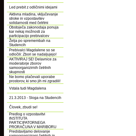
Led prebit z odličnimi idejami
Aktivna mladina, vključevanje
stroke in vzpostavitev
solidarnosti med četrtmi
Obstoječa zakonodaja ponuja
kar nekaj možnosti za
participacijo prebivalcev
Želja po spremembah na
Studencih
Prebivalci Magdalene so se
odločili: Zbori se nadaljujejo!
AKTIVIRAJ SE! Delavnice za
moderatorje zborov
samoorganizirnih četrtnih
skupnosti
Ne bomo plačevali uporabe
prostorov, ki smo jih mi zgradili!
Vstala tudi Magdalena
21.3.2013 - Sloga na Studencih
Človek, zbudi se!
Predlog o vzpostavitvi
INSTITUTA
PARTICIPATORNEGA
PRORAČUNA V MARIBORU
Predstavljamo delovanje
samoorganizirani četrtnih in