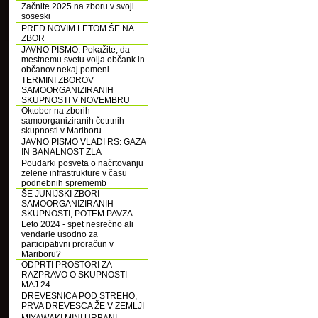
Začnite 2025 na zboru v svoji
soseski
PRED NOVIM LETOM ŠE NA
ZBOR
JAVNO PISMO: Pokažite, da
mestnemu svetu volja občank in
občanov nekaj pomeni
TERMINI ZBOROV
SAMOORGANIZIRANIH
SKUPNOSTI V NOVEMBRU
Oktober na zborih
samoorganiziranih četrtnih
skupnosti v Mariboru
JAVNO PISMO VLADI RS: GAZA
IN BANALNOST ZLA
Poudarki posveta o načrtovanju
zelene infrastrukture v času
podnebnih sprememb
ŠE JUNIJSKI ZBORI
SAMOORGANIZIRANIH
SKUPNOSTI, POTEM PAVZA
Leto 2024 - spet nesrečno ali
vendarle usodno za
participativni proračun v
Mariboru?
ODPRTI PROSTORI ZA
RAZPRAVO O SKUPNOSTI –
MAJ 24
DREVESNICA POD STREHO,
PRVA DREVESCA ŽE V ZEMLJI