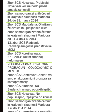
Zbor SČS Nova vas: Prebivalci
Nove vasi več ne bodo prosili
ampak zahtevali
Zbori samoorganiziranih četrtnih
in krajevnih skupnosti Maribora
24. do 28. marca 2014
Zbor SČS Magdalena: O križanju
železnice in Ljubljanske ulice
Zbori samoorganiziranih četrtnih
in krajevnih skupnosti Maribora
od 31.3. do 4.4. 2014
13. zbor SČS Radvanje:
Radvanjčani gostili predstavnike
MOM
Zbor SČS Koroška vrata,
27.3.2014: Tokrat zbor bolj
neformalen
POBUDA ZA PARTICIPATORNI
PRORAČUN – ODLOČAJ(MO) O
MESTU!
Zbor SČS CenterIvanCankar: Vsi
smo enakopravni, ni prostora za
samopromocijo!
Zbor SČS Studenci: Na
Studencih nimajo otroških igrišč
Zbor SČS Nova vas: Ne
popuščajmo, izpeljimo do konca!
Zbori samoorganiziranih četrtnih
in krajevnih skupnosti Maribora
7.4. do 11.4.2014