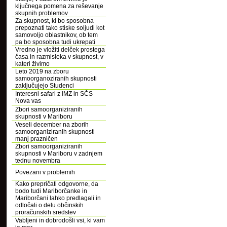
ključnega pomena za reševanje
skupnih problemov
Za skupnost, ki bo sposobna
prepoznati tako stiske soljudi kot
samovoljo oblastnikov, ob tem
pa bo sposobna tudi ukrepati
Vredno je vložiti delček prostega
časa in razmisleka v skupnost, v
kateri živimo
Leto 2019 na zboru
samoorganoziranih skupnosti
zaključujejo Studenci
Interesni safari z IMZ in SČS
Nova vas
Zbori samoorganiziranih
skupnosti v Mariboru
Veseli december na zborih
samoorganiziranih skupnosti
manj prazničen
Zbori samoorganiziranih
skupnosti v Mariboru v zadnjem
tednu novembra
Povezani v problemih
Kako prepričati odgovorne, da
bodo tudi Mariborčanke in
Mariborčani lahko predlagali in
odločali o delu občinskih
proračunskih sredstev
Vabljeni in dobrodošli vsi, ki vam