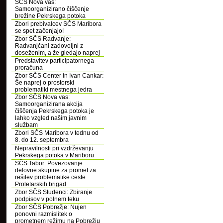
SČS Nova vas:
Samoorganizirano čiščenje
brežine Pekrskega potoka
Zbori prebivalcev SČS Maribora
se spet začenjajo!
Zbor SČS Radvanje:
Radvanjčani zadovoljni z
doseženim, a že gledajo naprej
Predstavitev participatornega
proračuna
Zbor SČS Center in Ivan Cankar:
Še naprej o prostorski
problematiki mestnega jedra
Zbor SČS Nova vas:
Samoorganizirana akcija
čiščenja Pekrskega potoka je
lahko vzgled našim javnim
službam
Zbori SČS Maribora v tednu od
8. do 12. septembra
Nepravilnosti pri vzdrževanju
Pekrskega potoka v Mariboru
SČS Tabor: Povezovanje
delovne skupine za promet za
rešitev problematike ceste
Proletarskih brigad
Zbor SČS Studenci: Zbiranje
podpisov v polnem teku
Zbor SČS Pobrežje: Nujen
ponovni razmislitek o
prometnem režimu na Pobrežju