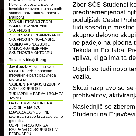
Zbor SČS Studenci kot
Pokončno, dostojanstveno in
tovariško v novem letu na zborih
preobremenjenost nji
samoorganiziranih skupnosti v
Mariboru
podaljšek Ceste Prole
ZADNJI LETOŠNJI ZBORI
tudi sosednje mestne č
SAMOORGANIZIRANIH
SKUPNOSTI
skupno delovno skupin
ZBORI SAMOORGANIZIRANIH
SKUPNOSTI V NOVEMBRU
ne padejo na plodna tl
VABIMO VAS NA ZBORE
SAMOORGANIZIRANIH
Tekola in Ecolaba. Pr
SKUPNOSTI V OKTOBRU
vpliva, ki ga ima ta d
Trmasto v trinajsti krog
Javni poziv Mestnemu svetu
Odprli so tudi novo t
MOM: Preprečite ponovno
vozila.
mrcvarjenje participativnega
proračuna
VABLJENI NA MAJSKI ZBOR V
Skozi razpravo so se
SVOJI SKUPNOSTI
TUDI APRIL V BARVAH BOJA ZA
prebivalcev, aktiviran
JAVNO
DVIG TEMPERATURE NA
Naslednjič se zberem
ZBORIH V MARCU
IZJAVA ZA JAVNOST: NE
Studenci na Erjavčevi
izkoriščanju športa za zakrivanje
genocida
ODPRTI PROSTORI ZA
RAZPRAVO O SKUPNOSTI V
FEBRUARJU