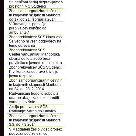
Studenčani sedaj razpravljamo v
prostorih MČ Studenci
Zbori samoorganiziranih četrtnih
in krajevnih skupnosti Maribora
od 17. do 21. februarja 2014
V Radvanju s pomočjo
prebivalcev končno do
ambulante?
Zbor prebivalcev SČS Nova vas:
Še vedno ni vseh odgovorov na
temo ogrevanja
Zbor prebivalcev SČS
CenterIvanCankar: Mariborska
občina od leta 2005 brez
pravilnika o javnem redu in miru
Zbor prebivalcev SČS Studenci:
Prvi korak za odpravo krivic je
javna razprava
Zbori samoorganiziranih četrtnih
in krajevnih skupnosti Maribora
od 24. do 28. 2. 2014
Radvanjčani bodo to soboto z
udarno akcijo za otroke uredili
varno pot v šolo
Akcija prebivalcev SČS
Radvanje: Varno do Ludvika
Zbori samoorganiziranih četrtnih
in krajevnih skupnosti Maribora
3.3. do 7.3.2014
V Magdaleni želijo videti projekt
podvoza pod železnico