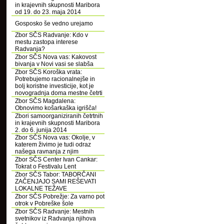
in krajevnih skupnosti Maribora
od 19. do 23. maja 2014
Gosposko še vedno urejamo
Zbor SČS Radvanje: Kdo v
mestu zastopa interese
Radvanja?
Zbor SČS Nova vas: Kakovost
bivanja v Novi vasi se slabša
Zbor SČS Koroška vrata:
Potrebujemo racionalnejše in
bolj koristne investicije, kot je
novogradnja doma mestne četrti
Zbor SČS Magdalena:
Obnovimo košarkaška igrišča!
Zbori samoorganiziranih četrtnih
in krajevnih skupnosti Maribora
2. do 6. junija 2014
Zbor SČS Nova vas: Okolje, v
katerem živimo je tudi odraz
našega ravnanja z njim
Zbor SČS Center Ivan Cankar:
Tokrat o Festivalu Lent
Zbor SČS Tabor: TABORČANI
ZAČENJAJO SAMI REŠEVATI
LOKALNE TEŽAVE
Zbor SČS Pobrežje: Za varno pot
otrok v Pobreške šole
Zbor SČS Radvanje: Mestnih
svetnikov iz Radvanja njihova