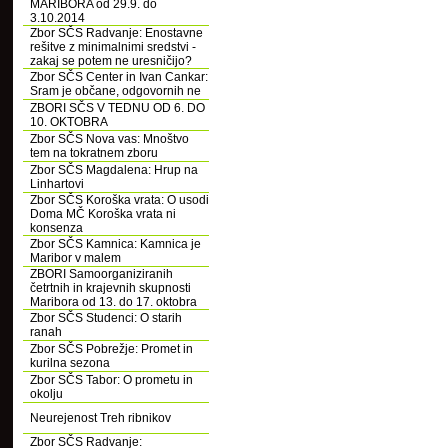
MARIBORA od 29.9. do
3.10.2014
Zbor SČS Radvanje: Enostavne
rešitve z minimalnimi sredstvi -
zakaj se potem ne uresničijo?
Zbor SČS Center in Ivan Cankar:
Sram je občane, odgovornih ne
ZBORI SČS V TEDNU OD 6. DO
10. OKTOBRA
Zbor SČS Nova vas: Mnoštvo
tem na tokratnem zboru
Zbor SČS Magdalena: Hrup na
Linhartovi
Zbor SČS Koroška vrata: O usodi
Doma MČ Koroška vrata ni
konsenza
Zbor SČS Kamnica: Kamnica je
Maribor v malem
ZBORI Samoorganiziranih
četrtnih in krajevnih skupnosti
Maribora od 13. do 17. oktobra
Zbor SČS Studenci: O starih
ranah
Zbor SČS Pobrežje: Promet in
kurilna sezona
Zbor SČS Tabor: O prometu in
okolju
Neurejenost Treh ribnikov
Zbor SČS Radvanje: