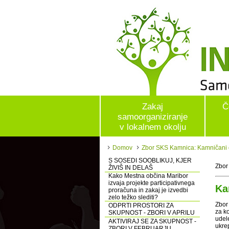
Zakaj
Č
samoorganiziranje
v lokalnem okolju
Domov
Zbor SKS Kamnica: Kamničani od
S SOSEDI SOOBLIKUJ, KJER
Zbor
ŽIVIŠ IN DELAŠ
Kako Mestna občina Maribor
izvaja projekte participativnega
Ka
proračuna in zakaj je izvedbi
zelo težko slediti?
Zbor
ODPRTI PROSTORI ZA
za k
SKUPNOST - ZBORI V APRILU
udele
AKTIVIRAJ SE ZA SKUPNOST -
ukre
ZBORI V FEBRUARJU