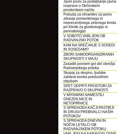
Javni poziv za podaljšanje javne
razprave o Občinskem
prostorskem načrtu
Pobuda za ohranitev za javno
zdravje pomembnega in
neprecenljivega zelenega fonda
pri Kliniki za ginekologijo in
perinatologijo
V SOBOTO VABLJENI OB
RADVANJSKI POTOK
KAM NA SREČANJE S SOSEDI
IN SOSEDAMI?
ZBORI SAMOORGANIZIRANIH
SKUPNOSTI V MAJU
Zasadili povsem gol del obrežja
Radvanjskega potoka
Skupaj za skupno, ljudske
zahteve kontra predvolilnim
objubam
SPET ODPRTI PROSTORI ZA
RAZPRAVO O SKUPNOSTI
V MIYAWAKI NAMESTILI
GNEZDILNICE IN
NETOPIRNICE
S SPREHODA KAČJI PASTIRJI
IN DRUGI PREBIVALCI NAŠIH
POTOKOV
S SPREHODA DNEVNI IN
NOČNI LETALCI OB
RADVANJSKEM POTOKU
VABLJENI NA NARAVOSLOVNE