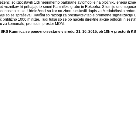
eženci so izpostavili tudi neprimerno parkirane avtomobile na pločniku enega izmed 
ed voznikov, ki prihajajo iz smeri Kamniške grabe in Rošpoha. S tem je onemogoče
rednostno cesto. Udeleženci so kar na zboru sestavili dopis za Medobčinsko redar
lje so se spraševali, kakšni so razlogi za prestavitev table prometne signalizacij
 približno 1000 m nižje. Tudi tukaj so se po načelu direktne akcije odločili in ses
u za komunalo, promet in prostor MOM.
 SKS Kamnica se ponovno sestane v sredo, 21. 10. 2015, ob 18h v prostorih KS