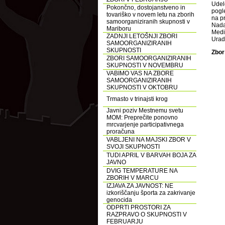
Udel
Pokončno, dostojanstveno in
pogl
tovariško v novem letu na zborih
na p
samoorganiziranih skupnosti v
Nada
Mariboru
Medič
ZADNJI LETOŠNJI ZBORI
Urad
SAMOORGANIZIRANIH
SKUPNOSTI
Zbor
ZBORI SAMOORGANIZIRANIH
SKUPNOSTI V NOVEMBRU
VABIMO VAS NA ZBORE
SAMOORGANIZIRANIH
SKUPNOSTI V OKTOBRU
Trmasto v trinajsti krog
Javni poziv Mestnemu svetu
MOM: Preprečite ponovno
mrcvarjenje participativnega
proračuna
VABLJENI NA MAJSKI ZBOR V
SVOJI SKUPNOSTI
TUDI APRIL V BARVAH BOJA ZA
JAVNO
DVIG TEMPERATURE NA
ZBORIH V MARCU
IZJAVA ZA JAVNOST: NE
izkoriščanju športa za zakrivanje
genocida
ODPRTI PROSTORI ZA
RAZPRAVO O SKUPNOSTI V
FEBRUARJU