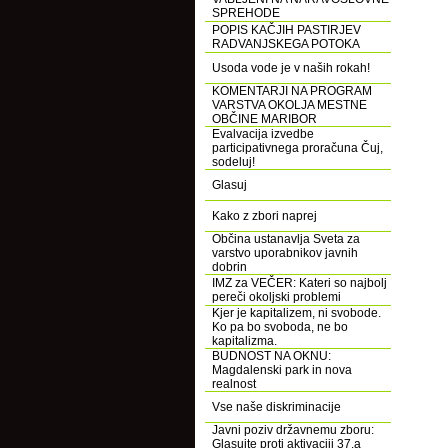
SPREHODE
POPIS KAČJIH PASTIRJEV
RADVANJSKEGA POTOKA
Usoda vode je v naših rokah!
KOMENTARJI NA PROGRAM
VARSTVA OKOLJA MESTNE
OBČINE MARIBOR
Evalvacija izvedbe
participativnega proračuna Čuj,
sodeluj!
Glasuj
Kako z zbori naprej
Občina ustanavlja Sveta za
varstvo uporabnikov javnih
dobrin
IMZ za VEČER: Kateri so najbolj
pereči okoljski problemi
Kjer je kapitalizem, ni svobode.
Ko pa bo svoboda, ne bo
kapitalizma.
BUDNOST NA OKNU:
Magdalenski park in nova
realnost
Vse naše diskriminacije
Javni poziv državnemu zboru:
Glasujte proti aktivaciji 37.a