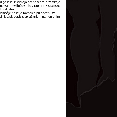
gostišč, ki ovirajo pot pešcem in zastirajo
no varno vključevanje v promet iz stranske
sko službo.
e Območje naselje Kamnica pri odcepu za
tavili kratek dopis s vprašanjem namenjenim
.