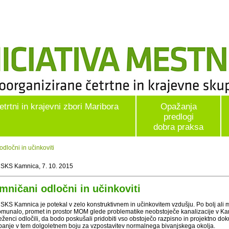
etrtni in krajevni zbori Maribora
Opažanja
predlogi
dobra praksa
ločni in učinkoviti
 SKS Kamnica, 7. 10. 2015
mničani odločni in učinkoviti
 SKS Kamnica je potekal v zelo konstruktivnem in učinkovitem vzdušju. Po bolj ali 
omunalo, promet in prostor MOM glede problematike neobstoječe kanalizacije v Kam
ženci odločili, da bodo poskušali pridobiti vso obstoječo razpisno in projektno dok
panje v tem dolgoletnem boju za vzpostavitev normalnega bivanjskega okolja.