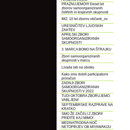
PRAZNUJEMO!!!! Deset let
zborov samoorganiziranih
četrtnih in krajevnih skupnosti
IMZ: 10 let zborov občank_ov
URESNIČITEV LJUDSKIH
ZAHTEV
APRILSKI ZBORI
SAMOORGANIZIRANIH
SKUPNOSTI
3. MARCA BOMO NA ŠTRAJKU
Zbori samoorganiziranih
skupnosti v marcu
Livada lab na obisku
Kako smo dobili participatorni
proračun
ZADNJI ZBORI
SAMOORGANIZIRANIH
SKUPNOSTI V 2022
TUDI OKTOBRA ZBORUJEMO.
VABLJENI!
SEPTEMBRSKE RAZPRAVE NA
KRATKO
SMO ŽE ZAČELI Z ZBORI!
PRIDITE KAJ MIMO!
MEDNATRODNA NOČ
NETOPIRJEV OB MIYAWAKIJU