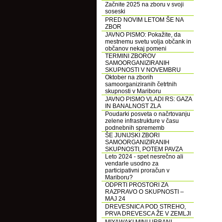
Začnite 2025 na zboru v svoji
soseski
PRED NOVIM LETOM ŠE NA
ZBOR
JAVNO PISMO: Pokažite, da
mestnemu svetu volja občank in
občanov nekaj pomeni
TERMINI ZBOROV
SAMOORGANIZIRANIH
SKUPNOSTI V NOVEMBRU
Oktober na zborih
samoorganiziranih četrtnih
skupnosti v Mariboru
JAVNO PISMO VLADI RS: GAZA
IN BANALNOST ZLA
Poudarki posveta o načrtovanju
zelene infrastrukture v času
podnebnih sprememb
ŠE JUNIJSKI ZBORI
SAMOORGANIZIRANIH
SKUPNOSTI, POTEM PAVZA
Leto 2024 - spet nesrečno ali
vendarle usodno za
participativni proračun v
Mariboru?
ODPRTI PROSTORI ZA
RAZPRAVO O SKUPNOSTI –
MAJ 24
DREVESNICA POD STREHO,
PRVA DREVESCA ŽE V ZEMLJI