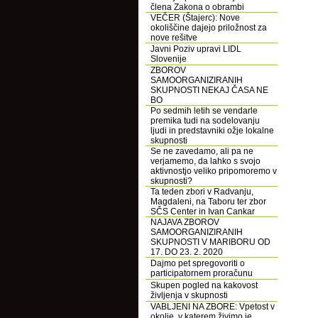
člena Zakona o obrambi
VEČER (Štajerc): Nove
okoliščine dajejo priložnost za
nove rešitve
Javni Poziv upravi LIDL
Slovenije
ZBOROV
SAMOORGANIZIRANIH
SKUPNOSTI NEKAJ ČASA NE
BO
Po sedmih letih se vendarle
premika tudi na sodelovanju
ljudi in predstavniki ožje lokalne
skupnosti
Se ne zavedamo, ali pa ne
verjamemo, da lahko s svojo
aktivnostjo veliko pripomoremo v
skupnosti?
Ta teden zbori v Radvanju,
Magdaleni, na Taboru ter zbor
SČS Center in Ivan Cankar
NAJAVA ZBOROV
SAMOORGANIZIRANIH
SKUPNOSTI V MARIBORU OD
17. DO 23. 2. 2020
Dajmo pet spregovoriti o
participatornem proračunu
Skupen pogled na kakovost
življenja v skupnosti
VABLJENI NA ZBORE: Vpetost v
okolje, v katerem živimo je