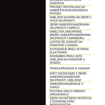
MIYAWAKI MINI URBANI
GOZDIČEK
PROJEKT REVITALIZACIJA
NABREŽJA RADVANJSKEGA
POTOKA
VABLJENI NA APRILSKI ZBOR V
SVOJI SKUPNOSTI
ZBORI SAMOORGANIZIRANIH
SKUPNOSTI V MARCU
VABILO NA JANUARSKE
ZBORE SAMOORGANIZIRANIH
SKUPNOSTI V MARIBORU
LESTOS ŠE ZADNJIČ NA
POGOVOR S SOSEDI
ZA POHORJE BREZ VETRNIH
ELEKTRARN
NOVEMBRA PRAV LEPO
VABLJENI NA POGOVOR S
SOSEDI
Temelj participacije je zaupanje
SPET ZAČENJAMO Z ZBORI
SAMOORGANIZIRANIH
SKUPNOSTI. VABLJENI!
SAMOORGANIZIRANJE V
JUNIJU
POSTAVILI MALO URBANO
DREVESNICO
ODZIV NA VEČEROV INTERVJU
Z ŽUPANOM SAŠO
ARSENOVIČEM