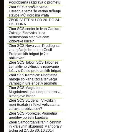
Poglobljena razprava o prometu
Zbor SČS Koroška vrata:
Osrednja tema še vedno rušenje
stavbe MČ Koroška vrata
ZBORI V TEDNU OD 20. DO 24.
OKTOBRA
Zbor SČS center in Ivan Cankar:
Zakaj je Židovska ulica
nedostopna stanovalcem
Židovske ulice?
Zbor SČS Nova vas: Predlog za
zmanjšanje hrupa na Cesti
Proletarskih brigad je že
oblikovan
Zbor SČS Tabor: SČS Tabor se
želi aktivno vključiti v reševanje
težav s Cesto proletarskih brigad
Zbor SKS Kamnica: Prioritetne
naloge so kanalizcija ter večja
varnost in urejenost v prometu
Zbor SČS Magdalena:
Magdalenski park neprimeren za
izmenjavo hrane
Zbor SČS Studenci: V kolikšni
meri Ecolab in Tekol vplivata na
zdravje prebivalcev?
Zbor SČS Pobrežje: Prometna
ureditev po želji kapitala
Zbori Samoorganiziranih četrtnih
in krajevnih skupnosti Maribora v
tednu od 27. do 30. 10.2014