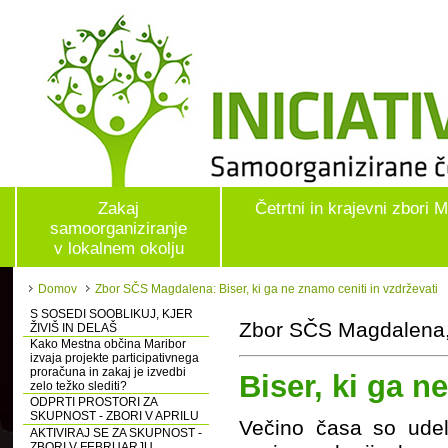
Zakaj
Četrtni in krajevni zbori 
samoorganiziranje
v lokalnem okolju
Domov
Zbor SČS Magdalena: Biser, ki ga ne znamo ceniti in vzdrževati
S SOSEDI SOOBLIKUJ, KJER
Zbor SČS Magdalena,
ŽIVIŠ IN DELAŠ
Kako Mestna občina Maribor
izvaja projekte participativnega
proračuna in zakaj je izvedbi
Biser, ki ga n
zelo težko slediti?
ODPRTI PROSTORI ZA
SKUPNOST - ZBORI V APRILU
Večino časa so ude
AKTIVIRAJ SE ZA SKUPNOST -
ZBORI V FEBRUARJU