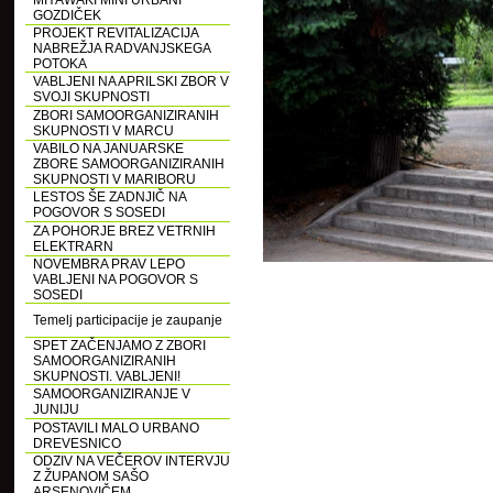
MIYAWAKI MINI URBANI
GOZDIČEK
PROJEKT REVITALIZACIJA
NABREŽJA RADVANJSKEGA
POTOKA
VABLJENI NA APRILSKI ZBOR V
SVOJI SKUPNOSTI
ZBORI SAMOORGANIZIRANIH
SKUPNOSTI V MARCU
VABILO NA JANUARSKE
ZBORE SAMOORGANIZIRANIH
SKUPNOSTI V MARIBORU
LESTOS ŠE ZADNJIČ NA
POGOVOR S SOSEDI
ZA POHORJE BREZ VETRNIH
ELEKTRARN
NOVEMBRA PRAV LEPO
VABLJENI NA POGOVOR S
SOSEDI
Temelj participacije je zaupanje
SPET ZAČENJAMO Z ZBORI
SAMOORGANIZIRANIH
SKUPNOSTI. VABLJENI!
SAMOORGANIZIRANJE V
JUNIJU
POSTAVILI MALO URBANO
DREVESNICO
ODZIV NA VEČEROV INTERVJU
Z ŽUPANOM SAŠO
ARSENOVIČEM