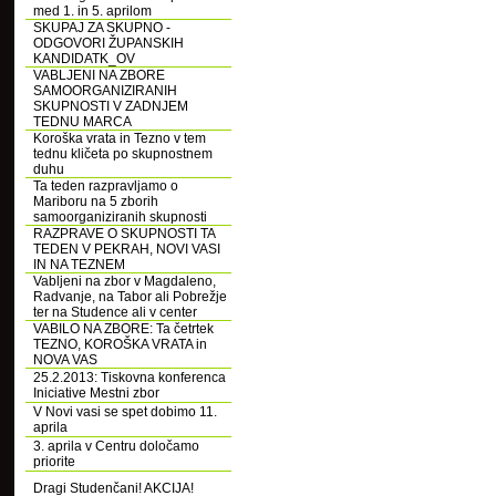
med 1. in 5. aprilom
SKUPAJ ZA SKUPNO -
ODGOVORI ŽUPANSKIH
KANDIDATK_OV
VABLJENI NA ZBORE
SAMOORGANIZIRANIH
SKUPNOSTI V ZADNJEM
TEDNU MARCA
Koroška vrata in Tezno v tem
tednu kličeta po skupnostnem
duhu
Ta teden razpravljamo o
Mariboru na 5 zborih
samoorganiziranih skupnosti
RAZPRAVE O SKUPNOSTI TA
TEDEN V PEKRAH, NOVI VASI
IN NA TEZNEM
Vabljeni na zbor v Magdaleno,
Radvanje, na Tabor ali Pobrežje
ter na Studence ali v center
VABILO NA ZBORE: Ta četrtek
TEZNO, KOROŠKA VRATA in
NOVA VAS
25.2.2013: Tiskovna konferenca
Iniciative Mestni zbor
V Novi vasi se spet dobimo 11.
aprila
3. aprila v Centru določamo
priorite
Dragi Studenčani! AKCIJA!