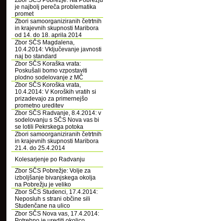
Zbor SČS Pobrežje: Na Pobrežju
je najbolj pereča problematika
promet
Zbori samoorganiziranih četrtnih
in krajevnih skupnosti Maribora
od 14. do 18. aprila 2014
Zbor SČS Magdalena,
10.4.2014: Vključevanje javnosti
naj bo standard
Zbor SČS Koraška vrata:
Poskušali bomo vzpostaviti
plodno sodelovanje z MČ
Zbor SČS Koroška vrata,
10.4.2014: V Koroških vratih si
prizadevajo za primernejšo
prometno ureditev
Zbor SČS Radvanje, 8.4.2014: v
sodelovanju s SČS Nova vas bi
se lotili Pekrskega potoka
Zbori samoorganiziranih četrtnih
in krajevnih skupnosti Maribora
21.4. do 25.4.2014
Kolesarjenje po Radvanju
Zbor SČS Pobrežje: Volje za
izboljšanje bivanjskega okolja
na Pobrežju je veliko
Zbor SČS Studenci, 17.4.2014:
Neposluh s strani občine sili
Studenčane na ulico
Zbor SČS Nova vas, 17.4.2014:
Potrebno je urediti okolico