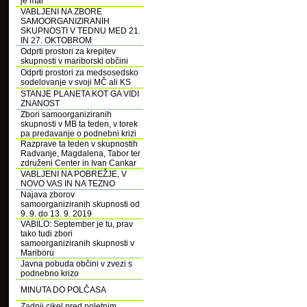
je mar
VABLJENI NA ZBORE
SAMOORGANIZIRANIH
SKUPNOSTI V TEDNU MED 21.
IN 27. OKTOBROM
Odprti prostori za krepitev
skupnosti v mariborski občini
Odprti prostori za medsosedsko
sodelovanje v svoji MČ ali KS
STANJE PLANETA KOT GA VIDI
ZNANOST
Zbori samoorganiziranih
skupnosti v MB ta teden, v torek
pa predavanje o podnebni krizi
Razprave ta teden v skupnostih
Radvanje, Magdalena, Tabor ter
združeni Center in Ivan Cankar
VABLJENI NA POBREŽJE, V
NOVO VAS IN NA TEZNO
Najava zborov
samoorganiziranih skupnosti od
9. 9. do 13. 9. 2019
VABILO: September je tu, prav
tako tudi zbori
samoorganiziranih skupnosti v
Mariboru
Javna pobuda občini v zvezi s
podnebno krizo
MINUTA DO POLČASA
Zadnji cikel pred poletnim