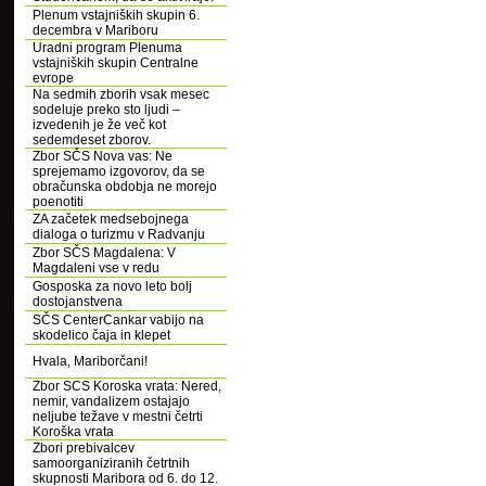
Plenum vstajniških skupin 6.
decembra v Mariboru
Uradni program Plenuma
vstajniških skupin Centralne
evrope
Na sedmih zborih vsak mesec
sodeluje preko sto ljudi –
izvedenih je že več kot
sedemdeset zborov.
Zbor SČS Nova vas: Ne
sprejemamo izgovorov, da se
obračunska obdobja ne morejo
poenotiti
ZA začetek medsebojnega
dialoga o turizmu v Radvanju
Zbor SČS Magdalena: V
Magdaleni vse v redu
Gosposka za novo leto bolj
dostojanstvena
SČS CenterCankar vabijo na
skodelico čaja in klepet
Hvala, Mariborčani!
Zbor SCS Koroska vrata: Nered,
nemir, vandalizem ostajajo
neljube težave v mestni četrti
Koroška vrata
Zbori prebivalcev
samoorganiziranih četrtnih
skupnosti Maribora od 6. do 12.