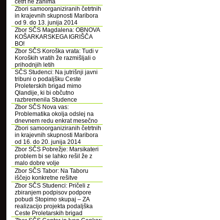
četrt ne zanima
Zbori samoorganiziranih četrtnih
in krajevnih skupnosti Maribora
od 9. do 13. junija 2014
Zbor SČS Magdalena: OBNOVA
KOŠARKARSKEGA IGRIŠČA
BO!
Zbor SČS Koroška vrata: Tudi v
Koroških vratih že razmišljali o
prihodnjih letih
SČS Studenci: Na jutrišnji javni
tribuni o podaljšku Ceste
Proleterskih brigad mimo
Qlandije, ki bi občutno
razbremenila Studence
Zbor SČS Nova vas:
Problematika okolja odslej na
dnevnem redu enkrat mesečno
Zbori samoorganiziranih četrtnih
in krajevnih skupnosti Maribora
od 16. do 20. junija 2014
Zbor SČS Pobrežje: Marsikateri
problem bi se lahko rešil že z
malo dobre volje
Zbor SČS Tabor: Na Taboru
iščejo konkretne rešitve
Zbor SČS Studenci: Pričeli z
zbiranjem podpisov podpore
pobudi Stopimo skupaj – ZA
realizacijo projekta podaljška
Ceste Proletarskih brigad