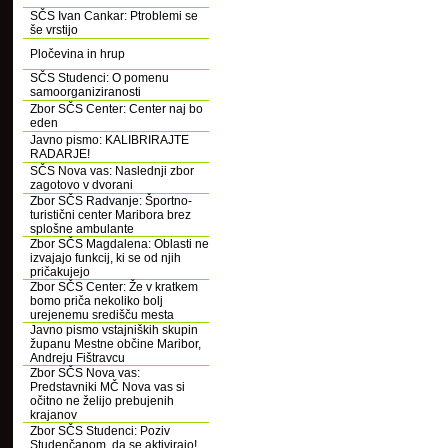
SČS Ivan Cankar: Ptroblemi se
še vrstijo
Pločevina in hrup
SČS Studenci: O pomenu
samoorganiziranosti
Zbor SČS Center: Center naj bo
eden
Javno pismo: KALIBRIRAJTE
RADARJE!
SČS Nova vas: Naslednji zbor
zagotovo v dvorani
Zbor SČS Radvanje: Športno-
turistični center Maribora brez
splošne ambulante
Zbor SČS Magdalena: Oblasti ne
izvajajo funkcij, ki se od njih
pričakujejo
Zbor SČS Center: Že v kratkem
bomo priča nekoliko bolj
urejenemu središču mesta
Javno pismo vstajniških skupin
županu Mestne občine Maribor,
Andreju Fištravcu
Zbor SČS Nova vas:
Predstavniki MČ Nova vas si
očitno ne želijo prebujenih
krajanov
Zbor SČS Studenci: Poziv
Studenčanom, da se aktivirajo!