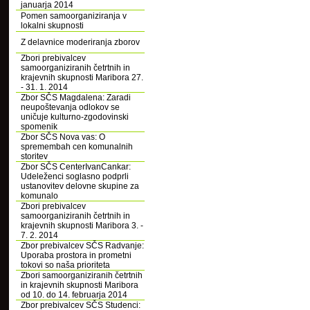
januarja 2014
Pomen samoorganiziranja v
lokalni skupnosti
Z delavnice moderiranja zborov
Zbori prebivalcev
samoorganiziranih četrtnih in
krajevnih skupnosti Maribora 27.
- 31. 1. 2014
Zbor SČS Magdalena: Zaradi
neupoštevanja odlokov se
uničuje kulturno-zgodovinski
spomenik
Zbor SČS Nova vas: O
spremembah cen komunalnih
storitev
Zbor SČS CenterIvanCankar:
Udeleženci soglasno podprli
ustanovitev delovne skupine za
komunalo
Zbori prebivalcev
samoorganiziranih četrtnih in
krajevnih skupnosti Maribora 3. -
7. 2. 2014
Zbor prebivalcev SČS Radvanje:
Uporaba prostora in prometni
tokovi so naša prioriteta
Zbori samoorganiziranih četrtnih
in krajevnih skupnosti Maribora
od 10. do 14. februarja 2014
Zbor prebivalcev SČS Studenci: