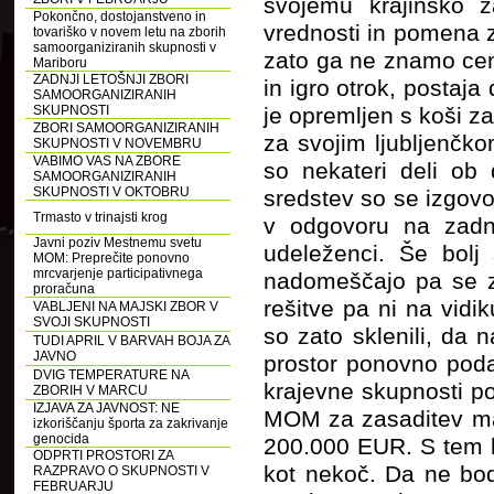
svojemu krajinsko z
Pokončno, dostojanstveno in
vrednosti in pomena 
tovariško v novem letu na zborih
samoorganiziranih skupnosti v
zato ga ne znamo cen
Mariboru
ZADNJI LETOŠNJI ZBORI
in igro otrok, postaja
SAMOORGANIZIRANIH
SKUPNOSTI
je opremljen s koši z
ZBORI SAMOORGANIZIRANIH
za svojim ljubljenčk
SKUPNOSTI V NOVEMBRU
VABIMO VAS NA ZBORE
so nekateri deli ob
SAMOORGANIZIRANIH
SKUPNOSTI V OKTOBRU
sredstev so se izgovo
Trmasto v trinajsti krog
v odgovoru na zadnj
Javni poziv Mestnemu svetu
udeleženci. Še bol
MOM: Preprečite ponovno
mrcvarjenje participativnega
nadomeščajo pa se z
proračuna
rešitve pa ni na vidi
VABLJENI NA MAJSKI ZBOR V
SVOJI SKUPNOSTI
so zato sklenili, da
TUDI APRIL V BARVAH BOJA ZA
JAVNO
prostor ponovno poda
DVIG TEMPERATURE NA
krajevne skupnosti po
ZBORIH V MARCU
IZJAVA ZA JAVNOST: NE
MOM za zasaditev man
izkoriščanju športa za zakrivanje
genocida
200.000 EUR. S tem b
ODPRTI PROSTORI ZA
kot nekoč. Da ne bod
RAZPRAVO O SKUPNOSTI V
FEBRUARJU