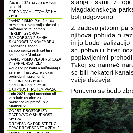
stanja, sami z opoz
Začnite 2025 na zboru v svoji
soseski
Magdalenskega parka,
PRED NOVIM LETOM ŠE NA
bolj odgovorno.
ZBOR
JAVNO PISMO: Pokažite, da
mestnemu svetu volja občank in
Z zadovoljstvom pa 
občanov nekaj pomeni
TERMINI ZBOROV
njihova pobuda o raz
SAMOORGANIZIRANIH
in jo bodo realizacij
SKUPNOSTI V NOVEMBRU
Oktober na zborih
so pohvalili hiter o
samoorganiziranih četrtnih
skupnosti v Mariboru
poplavljenimi prehodi
JAVNO PISMO VLADI RS: GAZA
IN BANALNOST ZLA
Takoj so namreč naroč
Poudarki posveta o načrtovanju
so bili nekateri kana
zelene infrastrukture v času
podnebnih sprememb
večje deževje.
ŠE JUNIJSKI ZBORI
SAMOORGANIZIRANIH
SKUPNOSTI, POTEM PAVZA
Ponovno se bodo zbral
Leto 2024 - spet nesrečno ali
vendarle usodno za
participativni proračun v
Mariboru?
ODPRTI PROSTORI ZA
RAZPRAVO O SKUPNOSTI –
MAJ 24
DREVESNICA POD STREHO,
PRVA DREVESCA ŽE V ZEMLJI