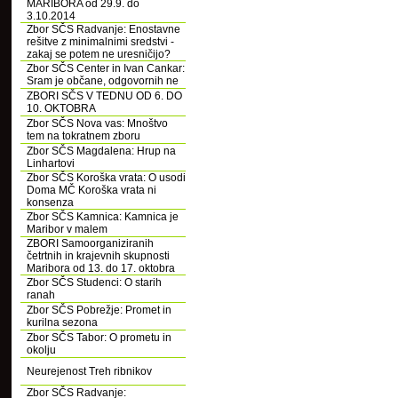
MARIBORA od 29.9. do
3.10.2014
Zbor SČS Radvanje: Enostavne
rešitve z minimalnimi sredstvi -
zakaj se potem ne uresničijo?
Zbor SČS Center in Ivan Cankar:
Sram je občane, odgovornih ne
ZBORI SČS V TEDNU OD 6. DO
10. OKTOBRA
Zbor SČS Nova vas: Mnoštvo
tem na tokratnem zboru
Zbor SČS Magdalena: Hrup na
Linhartovi
Zbor SČS Koroška vrata: O usodi
Doma MČ Koroška vrata ni
konsenza
Zbor SČS Kamnica: Kamnica je
Maribor v malem
ZBORI Samoorganiziranih
četrtnih in krajevnih skupnosti
Maribora od 13. do 17. oktobra
Zbor SČS Studenci: O starih
ranah
Zbor SČS Pobrežje: Promet in
kurilna sezona
Zbor SČS Tabor: O prometu in
okolju
Neurejenost Treh ribnikov
Zbor SČS Radvanje: