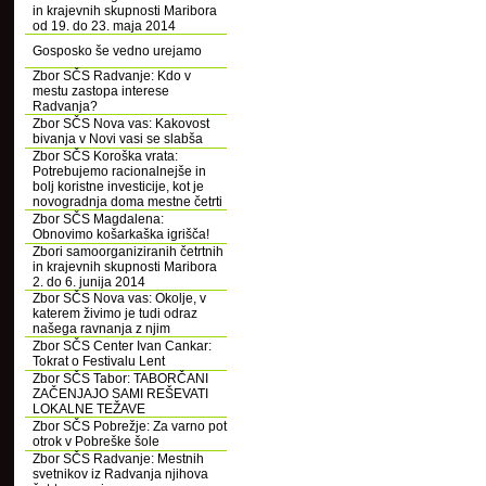
in krajevnih skupnosti Maribora
od 19. do 23. maja 2014
Gosposko še vedno urejamo
Zbor SČS Radvanje: Kdo v
mestu zastopa interese
Radvanja?
Zbor SČS Nova vas: Kakovost
bivanja v Novi vasi se slabša
Zbor SČS Koroška vrata:
Potrebujemo racionalnejše in
bolj koristne investicije, kot je
novogradnja doma mestne četrti
Zbor SČS Magdalena:
Obnovimo košarkaška igrišča!
Zbori samoorganiziranih četrtnih
in krajevnih skupnosti Maribora
2. do 6. junija 2014
Zbor SČS Nova vas: Okolje, v
katerem živimo je tudi odraz
našega ravnanja z njim
Zbor SČS Center Ivan Cankar:
Tokrat o Festivalu Lent
Zbor SČS Tabor: TABORČANI
ZAČENJAJO SAMI REŠEVATI
LOKALNE TEŽAVE
Zbor SČS Pobrežje: Za varno pot
otrok v Pobreške šole
Zbor SČS Radvanje: Mestnih
svetnikov iz Radvanja njihova