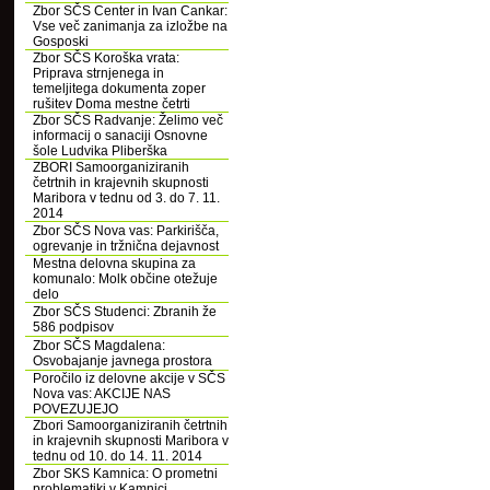
Zbor SČS Center in Ivan Cankar:
Vse več zanimanja za izložbe na
Gosposki
Zbor SČS Koroška vrata:
Priprava strnjenega in
temeljitega dokumenta zoper
rušitev Doma mestne četrti
Zbor SČS Radvanje: Želimo več
informacij o sanaciji Osnovne
šole Ludvika Pliberška
ZBORI Samoorganiziranih
četrtnih in krajevnih skupnosti
Maribora v tednu od 3. do 7. 11.
2014
Zbor SČS Nova vas: Parkirišča,
ogrevanje in tržnična dejavnost
Mestna delovna skupina za
komunalo: Molk občine otežuje
delo
Zbor SČS Studenci: Zbranih že
586 podpisov
Zbor SČS Magdalena:
Osvobajanje javnega prostora
Poročilo iz delovne akcije v SČS
Nova vas: AKCIJE NAS
POVEZUJEJO
Zbori Samoorganiziranih četrtnih
in krajevnih skupnosti Maribora v
tednu od 10. do 14. 11. 2014
Zbor SKS Kamnica: O prometni
problematiki v Kamnici