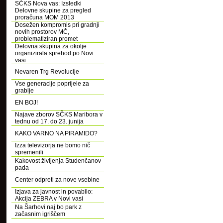
SČKS Nova vas: Izsledki
Delovne skupine za pregled
proračuna MOM 2013
Dosežen kompromis pri gradnji
novih prostorov MČ,
problematiziran promet
Delovna skupina za okolje
organizirala sprehod po Novi
vasi
Nevaren Trg Revolucije
Vse generacije poprijele za
grablje
EN BOJ!
Najave zborov SČKS Maribora v
tednu od 17. do 23. junija
KAKO VARNO NA PIRAMIDO?
Izza televizorja ne bomo nič
spremenili
Kakovost življenja Studenčanov
pada
Center odpreti za nove vsebine
Izjava za javnost in povabilo:
Akcija ZEBRA v Novi vasi
Na Šarhovi naj bo park z
začasnim igriščem