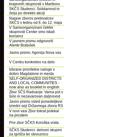
krajevnih skupnosti v Mariboru
SKČS Studenci: Solidarnost in
želja po direktni akciji
Najave zborov prebivalcev
SKČS v tednu od 6. do 12. maja
V Samoorganizirani četrtni
skupnosti Center smo iskali
konsenz
V javnem pismu odgovorili
Alenki Bratušek
Javno pismo: Agonija Nova vas
V Centru konkretno na delo
Izbrane prioritetne naloge v
dobro Magdalene in mesta
SELF-ORGANIZED DISTRICTS
AND LOCAL COMMUNITIES -
now also as booklet in english
Zbor SČS Radvanje: Varna pot v
šolo in nezavarovan daljnovod
Javno pismo vsled ponedeljkovi
izredni seji Državnega zbora RS
V novi vasi Zbor tokrat potekal
na prostem
Prvi zbor SČKS Koroška vrata
SČKS Studenci: delovni skupini
za igrišča ter obvoznico