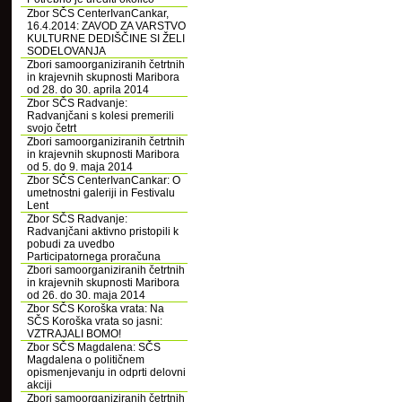
Zbor SČS CenterIvanCankar,
16.4.2014: ZAVOD ZA VARSTVO
KULTURNE DEDIŠČINE SI ŽELI
SODELOVANJA
Zbori samoorganiziranih četrtnih
in krajevnih skupnosti Maribora
od 28. do 30. aprila 2014
Zbor SČS Radvanje:
Radvanjčani s kolesi premerili
svojo četrt
Zbori samoorganiziranih četrtnih
in krajevnih skupnosti Maribora
od 5. do 9. maja 2014
Zbor SČS CenterIvanCankar: O
umetnostni galeriji in Festivalu
Lent
Zbor SČS Radvanje:
Radvanjčani aktivno pristopili k
pobudi za uvedbo
Participatornega proračuna
Zbori samoorganiziranih četrtnih
in krajevnih skupnosti Maribora
od 26. do 30. maja 2014
Zbor SČS Koroška vrata: Na
SČS Koroška vrata so jasni:
VZTRAJALI BOMO!
Zbor SČS Magdalena: SČS
Magdalena o političnem
opismenjevanju in odprti delovni
akciji
Zbori samoorganiziranih četrtnih