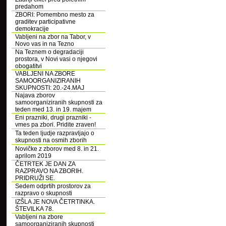
predahom
ZBORI: Pomembno mesto za
graditev participativne
demokracije
Vabljeni na zbor na Tabor, v
Novo vas in na Tezno
Na Teznem o degradaciji
prostora, v Novi vasi o njegovi
obogatitvi
VABLJENI NA ZBORE
SAMOORGANIZIRANIH
SKUPNOSTI: 20.-24.MAJ
Najava zborov
samoorganiziranih skupnosti za
teden med 13. in 19. majem
Eni prazniki, drugi prazniki -
vmes pa zbori. Pridite zraven!
Ta teden ljudje razpravljajo o
skupnosti na osmih zborih
Novičke z zborov med 8. in 21.
aprilom 2019
ČETRTEK JE DAN ZA
RAZPRAVO NA ZBORIH.
PRIDRUŽI SE.
Sedem odprtih prostorov za
razpravo o skupnosti
IZŠLA JE NOVA ČETRTINKA.
ŠTEVILKA 78.
Vabljeni na zbore
samoorganiziranih skupnosti