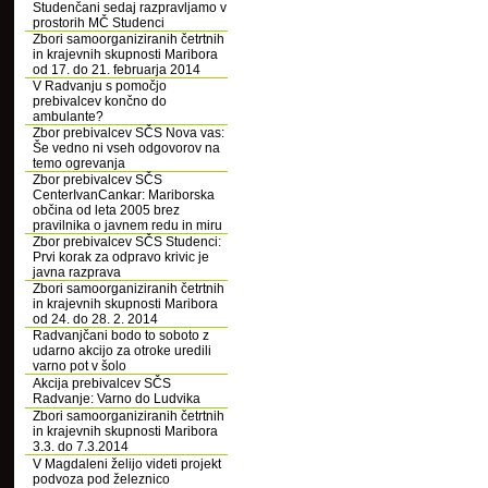
Studenčani sedaj razpravljamo v
prostorih MČ Studenci
Zbori samoorganiziranih četrtnih
in krajevnih skupnosti Maribora
od 17. do 21. februarja 2014
V Radvanju s pomočjo
prebivalcev končno do
ambulante?
Zbor prebivalcev SČS Nova vas:
Še vedno ni vseh odgovorov na
temo ogrevanja
Zbor prebivalcev SČS
CenterIvanCankar: Mariborska
občina od leta 2005 brez
pravilnika o javnem redu in miru
Zbor prebivalcev SČS Studenci:
Prvi korak za odpravo krivic je
javna razprava
Zbori samoorganiziranih četrtnih
in krajevnih skupnosti Maribora
od 24. do 28. 2. 2014
Radvanjčani bodo to soboto z
udarno akcijo za otroke uredili
varno pot v šolo
Akcija prebivalcev SČS
Radvanje: Varno do Ludvika
Zbori samoorganiziranih četrtnih
in krajevnih skupnosti Maribora
3.3. do 7.3.2014
V Magdaleni želijo videti projekt
podvoza pod železnico