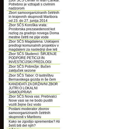
Zbor SČS Center in Ivan Cankar:
Potrebno je vztrajati s civilnim
nadzorom
Zbori samoorganiziranih četrtnih
in krajevnih skupnosti Maribora
od 23. do 27. junija 2014
Zbor SČS Koroška vrata:
Prostorska prezasedenost kot
razlog za gradnjo novega Doma
mestne četrti ne pije vode
Zbor SČS Magdalena: Usklajeni
predlogi komunalnih projektov v
magdaleni za naslednji dve leti
Zbor SČS Studenci: ŠIRJENJE
PODPORE PETICIJI IN
INVESTICIJSKI PREDLOGI
Zbor SČS Pobrežje: Bučen
zaključek sezone
Zbor SČS Tabor: O lastništvu
Bernavskega gozda in še čem
KANDIDATI ZA DRŽAVNI ZBOR
JUTRI O LOKALNI
SAMOUPRAVI
Zbor SČS Nova vas: Prebivalci
Nove vasi se ne bodo pustili
voziti žejne čez vodo
Postani moderator zborov
samoorganiziranih četrtnih
skupnosti v Mariboru
Kako se zgodijo spremembe? Ali
želiš biti del njih?