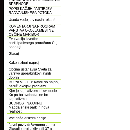
SPREHODE
POPIS KAČJIH PASTIRJEV
RADVANJSKEGA POTOKA
Usoda vode je v naših rokah!
KOMENTARJI NA PROGRAM
VARSTVA OKOLJA MESTNE
OBČINE MARIBOR
Evalvacija izvedbe
participativnega proračuna Čuj,
sodeluj!
Glasuj
Kako z zbori naprej
Občina ustanavlja Sveta za
varstvo uporabnikov javnih
dobrin
IMZ za VEČER: Kateri so najbolj
pereči okoljski problemi
Kjer je kapitalizem, ni svobode.
Ko pa bo svoboda, ne bo
kapitalizma.
BUDNOST NA OKNU:
Magdalenski park in nova
realnost
Vse naše diskriminacije
Javni poziv državnemu zboru:
Glasujte proti aktivaciji 37.a