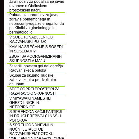
Javni poziv za podaljšanje javne
razprave o Občinskem
prostorskem načrtu
Pobuda za ohranitev za javno
zdravje pomembnega in
neprecenljivega zelenega fonda
pri Kliniki za ginekologijo in
perinatologijo
V SOBOTO VABLJENI OB
RADVANJSKI POTOK
KAM NA SREČANJE S SOSEDI
IN SOSEDAMI?
ZBORI SAMOORGANIZIRANIH
SKUPNOSTI V MAJU
Zasadili povsem gol del obrežja
Radvanjskega potoka
Skupaj za skupno, ljudske
zahteve kontra predvolilnim
objubam
SPET ODPRTI PROSTORI ZA
RAZPRAVO O SKUPNOSTI
V MIYAWAKI NAMESTILI
GNEZDILNICE IN
NETOPIRNICE
S SPREHODA KAČJI PASTIRJI
IN DRUGI PREBIVALCI NAŠIH
POTOKOV
S SPREHODA DNEVNI IN
NOČNI LETALCI OB
RADVANJSKEM POTOKU
VABLJENI NA NARAVOSLOVNE