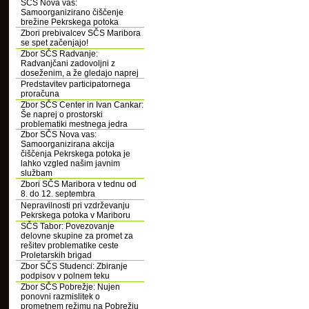
SČS Nova vas:
Samoorganizirano čiščenje
brežine Pekrskega potoka
Zbori prebivalcev SČS Maribora
se spet začenjajo!
Zbor SČS Radvanje:
Radvanjčani zadovoljni z
doseženim, a že gledajo naprej
Predstavitev participatornega
proračuna
Zbor SČS Center in Ivan Cankar:
Še naprej o prostorski
problematiki mestnega jedra
Zbor SČS Nova vas:
Samoorganizirana akcija
čiščenja Pekrskega potoka je
lahko vzgled našim javnim
službam
Zbori SČS Maribora v tednu od
8. do 12. septembra
Nepravilnosti pri vzdrževanju
Pekrskega potoka v Mariboru
SČS Tabor: Povezovanje
delovne skupine za promet za
rešitev problematike ceste
Proletarskih brigad
Zbor SČS Studenci: Zbiranje
podpisov v polnem teku
Zbor SČS Pobrežje: Nujen
ponovni razmislitek o
prometnem režimu na Pobrežju