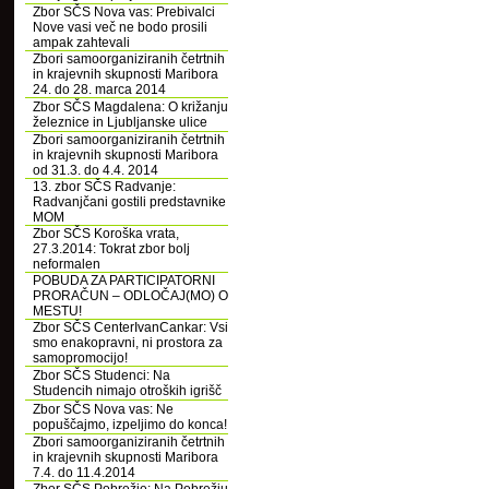
Zbor SČS Nova vas: Prebivalci
Nove vasi več ne bodo prosili
ampak zahtevali
Zbori samoorganiziranih četrtnih
in krajevnih skupnosti Maribora
24. do 28. marca 2014
Zbor SČS Magdalena: O križanju
železnice in Ljubljanske ulice
Zbori samoorganiziranih četrtnih
in krajevnih skupnosti Maribora
od 31.3. do 4.4. 2014
13. zbor SČS Radvanje:
Radvanjčani gostili predstavnike
MOM
Zbor SČS Koroška vrata,
27.3.2014: Tokrat zbor bolj
neformalen
POBUDA ZA PARTICIPATORNI
PRORAČUN – ODLOČAJ(MO) O
MESTU!
Zbor SČS CenterIvanCankar: Vsi
smo enakopravni, ni prostora za
samopromocijo!
Zbor SČS Studenci: Na
Studencih nimajo otroških igrišč
Zbor SČS Nova vas: Ne
popuščajmo, izpeljimo do konca!
Zbori samoorganiziranih četrtnih
in krajevnih skupnosti Maribora
7.4. do 11.4.2014