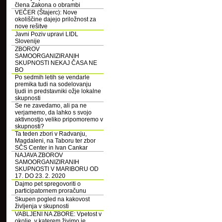
člena Zakona o obrambi
VEČER (Štajerc): Nove
okoliščine dajejo priložnost za
nove rešitve
Javni Poziv upravi LIDL
Slovenije
ZBOROV
SAMOORGANIZIRANIH
SKUPNOSTI NEKAJ ČASA NE
BO
Po sedmih letih se vendarle
premika tudi na sodelovanju
ljudi in predstavniki ožje lokalne
skupnosti
Se ne zavedamo, ali pa ne
verjamemo, da lahko s svojo
aktivnostjo veliko pripomoremo v
skupnosti?
Ta teden zbori v Radvanju,
Magdaleni, na Taboru ter zbor
SČS Center in Ivan Cankar
NAJAVA ZBOROV
SAMOORGANIZIRANIH
SKUPNOSTI V MARIBORU OD
17. DO 23. 2. 2020
Dajmo pet spregovoriti o
participatornem proračunu
Skupen pogled na kakovost
življenja v skupnosti
VABLJENI NA ZBORE: Vpetost v
okolje, v katerem živimo je