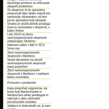
ključnega pomena za reševanje
skupnih problemov
Za skupnost, ki bo sposobna
prepoznati tako stiske soljudi kot
samovoljo oblastnikov, ob tem
pa bo sposobna tudi ukrepati
Vredno je vložiti delček prostega
časa in razmisleka v skupnost, v
kateri živimo
Leto 2019 na zboru
samoorganoziranih skupnosti
zaključujejo Studenci
Interesni safari z IMZ in SČS
Nova vas
Zbori samoorganiziranih
skupnosti v Mariboru
Veseli december na zborih
samoorganiziranih skupnosti
manj prazničen
Zbori samoorganiziranih
skupnosti v Mariboru v zadnjem
tednu novembra
Povezani v problemih
Kako prepričati odgovorne, da
bodo tudi Mariborčanke in
Mariborčani lahko predlagali in
odločali o delu občinskih
proračunskih sredstev
Vabljeni in dobrodošli vsi, ki vam