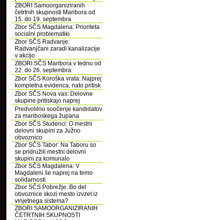
ZBORI Samoorganiziranih
četrtnih skupnosti Maribora od
15. do 19. septembra
Zbor SČS Magdalena: Prioriteta
socialni problematiki
Zbor SČS Radvanje:
Radvanjčani zaradi kanalizacije
v akcijo
ZBORI SČS Maribora v tednu od
22. do 26. septembra
Zbor SČS Koroška vrata: Najprej
kompletna evidenca, nato pritisk
Zbor SČS Nova vas: Delovne
skupine pritiskajo naprej
Predvolilno soočenje kandidatov
za mariboskega župana
Zbor SČS Studenci: O mestni
delovni skupini za Južno
obvoznico
Zbor SČS Tabor: Na Taboru so
se pridružili mestni delovni
skupini za komunalo
Zbor SČS Magdalena: V
Magdaleni še naprej na temo
solidarnosti
Zbor SČS Pobrežje: Bo del
obvoznice skozi mesto izvzet iz
vinjetnega sistema?
ZBORI SAMOORGANIZIRANIH
ČETRTNIH SKUPNOSTI