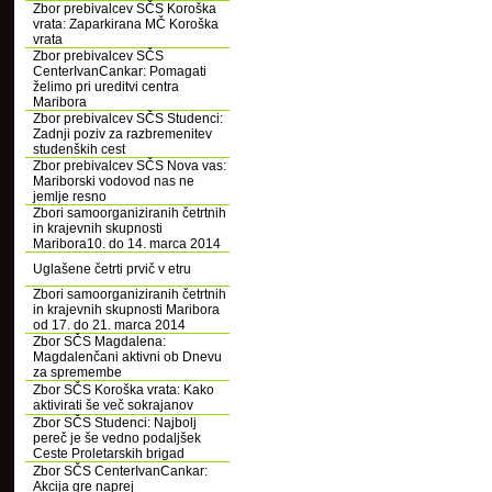
Zbor prebivalcev SČS Koroška
vrata: Zaparkirana MČ Koroška
vrata
Zbor prebivalcev SČS
CenterIvanCankar: Pomagati
želimo pri ureditvi centra
Maribora
Zbor prebivalcev SČS Studenci:
Zadnji poziv za razbremenitev
studenških cest
Zbor prebivalcev SČS Nova vas:
Mariborski vodovod nas ne
jemlje resno
Zbori samoorganiziranih četrtnih
in krajevnih skupnosti
Maribora10. do 14. marca 2014
Uglašene četrti prvič v etru
Zbori samoorganiziranih četrtnih
in krajevnih skupnosti Maribora
od 17. do 21. marca 2014
Zbor SČS Magdalena:
Magdalenčani aktivni ob Dnevu
za spremembe
Zbor SČS Koroška vrata: Kako
aktivirati še več sokrajanov
Zbor SČS Studenci: Najbolj
pereč je še vedno podaljšek
Ceste Proletarskih brigad
Zbor SČS CenterIvanCankar:
Akcija gre naprej