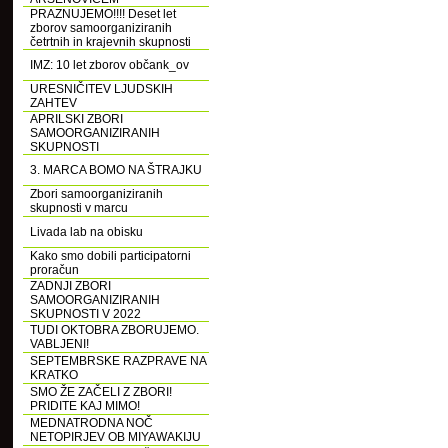
PRAZNUJEMO!!!! Deset let
zborov samoorganiziranih
četrtnih in krajevnih skupnosti
IMZ: 10 let zborov občank_ov
URESNIČITEV LJUDSKIH
ZAHTEV
APRILSKI ZBORI
SAMOORGANIZIRANIH
SKUPNOSTI
3. MARCA BOMO NA ŠTRAJKU
Zbori samoorganiziranih
skupnosti v marcu
Livada lab na obisku
Kako smo dobili participatorni
proračun
ZADNJI ZBORI
SAMOORGANIZIRANIH
SKUPNOSTI V 2022
TUDI OKTOBRA ZBORUJEMO.
VABLJENI!
SEPTEMBRSKE RAZPRAVE NA
KRATKO
SMO ŽE ZAČELI Z ZBORI!
PRIDITE KAJ MIMO!
MEDNATRODNA NOČ
NETOPIRJEV OB MIYAWAKIJU