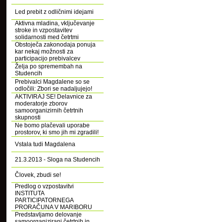
Led prebit z odličnimi idejami
Aktivna mladina, vključevanje
stroke in vzpostavitev
solidarnosti med četrtmi
Obstoječa zakonodaja ponuja
kar nekaj možnosti za
participacijo prebivalcev
Želja po spremembah na
Studencih
Prebivalci Magdalene so se
odločili: Zbori se nadaljujejo!
AKTIVIRAJ SE! Delavnice za
moderatorje zborov
samoorganizirnih četrtnih
skupnosti
Ne bomo plačevali uporabe
prostorov, ki smo jih mi zgradili!
Vstala tudi Magdalena
21.3.2013 - Sloga na Studencih
Človek, zbudi se!
Predlog o vzpostavitvi
INSTITUTA
PARTICIPATORNEGA
PRORAČUNA V MARIBORU
Predstavljamo delovanje
samoorganizirani četrtnih in