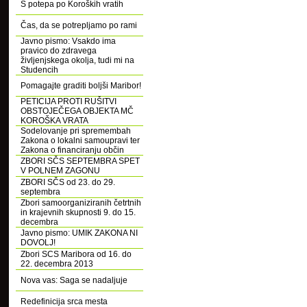
S potepa po Koroških vratih
Čas, da se potrepljamo po rami
Javno pismo: Vsakdo ima
pravico do zdravega
življenjskega okolja, tudi mi na
Studencih
Pomagajte graditi boljši Maribor!
PETICIJA PROTI RUŠITVI
OBSTOJEČEGA OBJEKTA MČ
KOROŠKA VRATA
Sodelovanje pri spremembah
Zakona o lokalni samoupravi ter
Zakona o financiranju občin
ZBORI SČS SEPTEMBRA SPET
V POLNEM ZAGONU
ZBORI SČS od 23. do 29.
septembra
Zbori samoorganiziranih četrtnih
in krajevnih skupnosti 9. do 15.
decembra
Javno pismo: UMIK ZAKONA NI
DOVOLJ!
Zbori SCS Maribora od 16. do
22. decembra 2013
Nova vas: Saga se nadaljuje
Redefinicija srca mesta