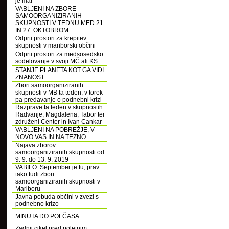
je mar
VABLJENI NA ZBORE
SAMOORGANIZIRANIH
SKUPNOSTI V TEDNU MED 21.
IN 27. OKTOBROM
Odprti prostori za krepitev
skupnosti v mariborski občini
Odprti prostori za medsosedsko
sodelovanje v svoji MČ ali KS
STANJE PLANETA KOT GA VIDI
ZNANOST
Zbori samoorganiziranih
skupnosti v MB ta teden, v torek
pa predavanje o podnebni krizi
Razprave ta teden v skupnostih
Radvanje, Magdalena, Tabor ter
združeni Center in Ivan Cankar
VABLJENI NA POBREŽJE, V
NOVO VAS IN NA TEZNO
Najava zborov
samoorganiziranih skupnosti od
9. 9. do 13. 9. 2019
VABILO: September je tu, prav
tako tudi zbori
samoorganiziranih skupnosti v
Mariboru
Javna pobuda občini v zvezi s
podnebno krizo
MINUTA DO POLČASA
Zadnji cikel pred poletnim