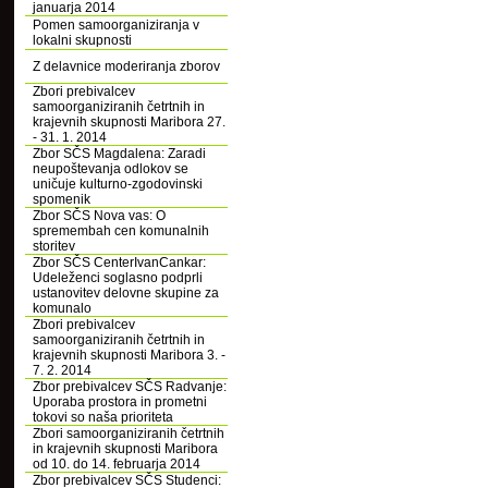
januarja 2014
Pomen samoorganiziranja v
lokalni skupnosti
Z delavnice moderiranja zborov
Zbori prebivalcev
samoorganiziranih četrtnih in
krajevnih skupnosti Maribora 27.
- 31. 1. 2014
Zbor SČS Magdalena: Zaradi
neupoštevanja odlokov se
uničuje kulturno-zgodovinski
spomenik
Zbor SČS Nova vas: O
spremembah cen komunalnih
storitev
Zbor SČS CenterIvanCankar:
Udeleženci soglasno podprli
ustanovitev delovne skupine za
komunalo
Zbori prebivalcev
samoorganiziranih četrtnih in
krajevnih skupnosti Maribora 3. -
7. 2. 2014
Zbor prebivalcev SČS Radvanje:
Uporaba prostora in prometni
tokovi so naša prioriteta
Zbori samoorganiziranih četrtnih
in krajevnih skupnosti Maribora
od 10. do 14. februarja 2014
Zbor prebivalcev SČS Studenci: