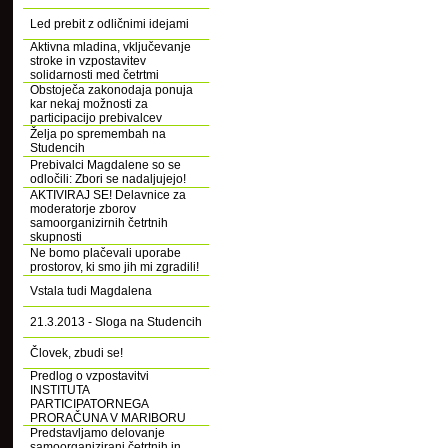
Led prebit z odličnimi idejami
Aktivna mladina, vključevanje
stroke in vzpostavitev
solidarnosti med četrtmi
Obstoječa zakonodaja ponuja
kar nekaj možnosti za
participacijo prebivalcev
Želja po spremembah na
Studencih
Prebivalci Magdalene so se
odločili: Zbori se nadaljujejo!
AKTIVIRAJ SE! Delavnice za
moderatorje zborov
samoorganizirnih četrtnih
skupnosti
Ne bomo plačevali uporabe
prostorov, ki smo jih mi zgradili!
Vstala tudi Magdalena
21.3.2013 - Sloga na Studencih
Človek, zbudi se!
Predlog o vzpostavitvi
INSTITUTA
PARTICIPATORNEGA
PRORAČUNA V MARIBORU
Predstavljamo delovanje
samoorganizirani četrtnih in