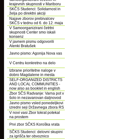
krajevnih skupnosti v Mariboru
SKČS Studenci: Solidarnost in
želja po direktni akciji
Najave zborov prebivalcev
SKČS v tednu od 6. do 12. maja
V Samoorganizirani četrtni
skupnosti Center smo iskali
konsenz
V javnem pismu odgovorili
Alenki Bratušek
Javno pismo: Agonija Nova vas
V Centru konkretno na delo
Izbrane prioritetne naloge v
dobro Magdalene in mesta
SELF-ORGANIZED DISTRICTS
AND LOCAL COMMUNITIES -
now also as booklet in english
Zbor SČS Radvanje: Varna pot v
šolo in nezavarovan daljnovod
Javno pismo vsled ponedeljkovi
izredni seji Državnega zbora RS
V novi vasi Zbor tokrat potekal
na prostem
Prvi zbor SČKS Koroška vrata
SČKS Studenci: delovni skupini
za igrišča ter obvoznico