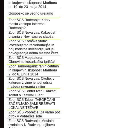
in krajevnih skupnosti Maribora
od 19. do 23. maja 2014
Gosposko še vedno urejamo
Zbor SČS Radvanje: Kdo v
mestu zastopa interese
Radvanja?
Zbor SČS Nova vas: Kakovost
bivanja v Novi vasi se slabša
Zbor SČS Koroška vrata:
Potrebujemo racionalnejše in
bolj koristne investicije, kot je
novogradnja doma mestne četrti
Zbor SČS Magdalena:
Obnovimo košarkaška igrišča!
Zbori samoorganiziranih četrtnih
in krajevnih skupnosti Maribora
2. do 6. junija 2014
Zbor SČS Nova vas: Okolje, v
katerem živimo je tudi odraz
našega ravnanja z njim
Zbor SČS Center Ivan Cankar:
Tokrat o Festivalu Lent
Zbor SČS Tabor: TABORČANI
ZAČENJAJO SAMI REŠEVATI
LOKALNE TEŽAVE
Zbor SČS Pobrežje: Za varno pot
otrok v Pobreške šole
Zbor SČS Radvanje: Mestnih
svetnikov iz Radvanja njihova