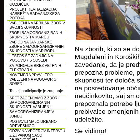
MIYAWAKI MINI URBANI
GOZDIČEK
PROJEKT REVITALIZACIJA
NABREŽJA RADVANJSKEGA
POTOKA
VABLJENI NA APRILSKI ZBOR V
SVOJI SKUPNOSTI
ZBORI SAMOORGANIZIRANIH
SKUPNOSTI V MARCU
VABILO NA JANUARSKE
ZBORE SAMOORGANIZIRANIH
Na zborih, ki so se do
SKUPNOSTI V MARIBORU
Magdaleni in Koroških
LESTOS ŠE ZADNJIČ NA
POGOVOR S SOSEDI
zavedanje, da je pred
ZA POHORJE BREZ VETRNIH
ELEKTRARN
prepozna probleme, pr
NOVEMBRA PRAV LEPO
skupnosti ter določa 
VABLJENI NA POGOVOR S
SOSEDI
na posredovanje občins
Temelj participacije je zaupanje
neučinkovito, saj smo 
SPET ZAČENJAMO Z ZBORI
prepoznala potrebe lju
SAMOORGANIZIRANIH
SKUPNOSTI. VABLJENI!
prebivalce omenjenih 
SAMOORGANIZIRANJE V
JUNIJU
udeležite.
POSTAVILI MALO URBANO
DREVESNICO
Se vidimo!
ODZIV NA VEČEROV INTERVJU
Z ŽUPANOM SAŠO
ARSENOVIČEM