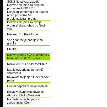
SČKS Nova vas: Izsledki
Delovne skupine za pregled
proračuna MOM 2013
Dosežen kompromis pri gradnji
novih prostorov MČ,
problematiziran promet
Delovna skupina za okolje
organizirala sprehod po Novi
vasi
Nevaren Trg Revolucije
Vse generacije poprijele za
grablje
EN BOJ!
Najave zborov SČKS Maribora v
tednu od 17. do 23. junija
KAKO VARNO NA PIRAMIDO?
Izza televizorja ne bomo nič
spremenili
Kakovost življenja Studenčanov
pada
Center odpreti za nove vsebine
Izjava za javnost in povabilo:
Akcija ZEBRA v Novi vasi
Na Šarhovi naj bo park z
začasnim igriščem