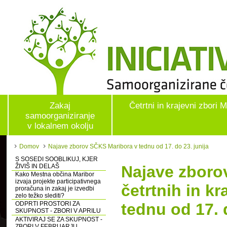
Zakaj
Četrtni in krajevni zbori 
samoorganiziranje
v lokalnem okolju
Domov
Najave zborov SČKS Maribora v tednu od 17. do 23. junija
S SOSEDI SOOBLIKUJ, KJER
ŽIVIŠ IN DELAŠ
Najave zboro
Kako Mestna občina Maribor
izvaja projekte participativnega
četrtnih in k
proračuna in zakaj je izvedbi
zelo težko slediti?
ODPRTI PROSTORI ZA
tednu od 17. 
SKUPNOST - ZBORI V APRILU
AKTIVIRAJ SE ZA SKUPNOST -
ZBORI V FEBRUARJU