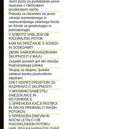
Javni poziv za podaljšanje javne
razprave o Občinskem
prostorskem načrtu
Pobuda za ohranitev za javno
zdravje pomembnega in
neprecenljivega zelenega fonda
pri Kliniki za ginekologijo in
perinatologijo
V SOBOTO VABLJENI OB
RADVANJSKI POTOK
KAM NA SREČANJE S SOSEDI
IN SOSEDAMI?
ZBORI SAMOORGANIZIRANIH
SKUPNOSTI V MAJU
Zasadili povsem gol del obrežja
Radvanjskega potoka
Skupaj za skupno, ljudske
zahteve kontra predvolilnim
objubam
SPET ODPRTI PROSTORI ZA
RAZPRAVO O SKUPNOSTI
V MIYAWAKI NAMESTILI
GNEZDILNICE IN
NETOPIRNICE
S SPREHODA KAČJI PASTIRJI
IN DRUGI PREBIVALCI NAŠIH
POTOKOV
S SPREHODA DNEVNI IN
NOČNI LETALCI OB
RADVANJSKEM POTOKU
VABLJENI NA NARAVOSLOVNE