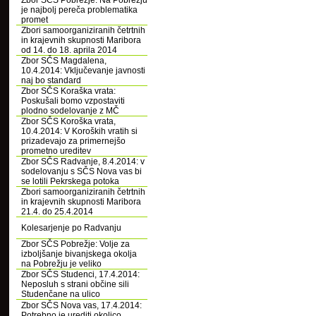
Zbor SČS Pobrežje: Na Pobrežju
je najbolj pereča problematika
promet
Zbori samoorganiziranih četrtnih
in krajevnih skupnosti Maribora
od 14. do 18. aprila 2014
Zbor SČS Magdalena,
10.4.2014: Vključevanje javnosti
naj bo standard
Zbor SČS Koraška vrata:
Poskušali bomo vzpostaviti
plodno sodelovanje z MČ
Zbor SČS Koroška vrata,
10.4.2014: V Koroških vratih si
prizadevajo za primernejšo
prometno ureditev
Zbor SČS Radvanje, 8.4.2014: v
sodelovanju s SČS Nova vas bi
se lotili Pekrskega potoka
Zbori samoorganiziranih četrtnih
in krajevnih skupnosti Maribora
21.4. do 25.4.2014
Kolesarjenje po Radvanju
Zbor SČS Pobrežje: Volje za
izboljšanje bivanjskega okolja
na Pobrežju je veliko
Zbor SČS Studenci, 17.4.2014:
Neposluh s strani občine sili
Studenčane na ulico
Zbor SČS Nova vas, 17.4.2014:
Potrebno je urediti okolico