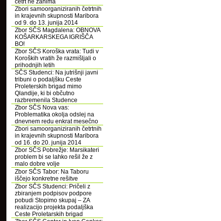
četrt ne zanima
Zbori samoorganiziranih četrtnih
in krajevnih skupnosti Maribora
od 9. do 13. junija 2014
Zbor SČS Magdalena: OBNOVA
KOŠARKARSKEGA IGRIŠČA
BO!
Zbor SČS Koroška vrata: Tudi v
Koroških vratih že razmišljali o
prihodnjih letih
SČS Studenci: Na jutrišnji javni
tribuni o podaljšku Ceste
Proleterskih brigad mimo
Qlandije, ki bi občutno
razbremenila Studence
Zbor SČS Nova vas:
Problematika okolja odslej na
dnevnem redu enkrat mesečno
Zbori samoorganiziranih četrtnih
in krajevnih skupnosti Maribora
od 16. do 20. junija 2014
Zbor SČS Pobrežje: Marsikateri
problem bi se lahko rešil že z
malo dobre volje
Zbor SČS Tabor: Na Taboru
iščejo konkretne rešitve
Zbor SČS Studenci: Pričeli z
zbiranjem podpisov podpore
pobudi Stopimo skupaj – ZA
realizacijo projekta podaljška
Ceste Proletarskih brigad