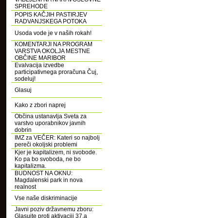
SPREHODE
POPIS KAČJIH PASTIRJEV
RADVANJSKEGA POTOKA
Usoda vode je v naših rokah!
KOMENTARJI NA PROGRAM
VARSTVA OKOLJA MESTNE
OBČINE MARIBOR
Evalvacija izvedbe
participativnega proračuna Čuj,
sodeluj!
Glasuj
Kako z zbori naprej
Občina ustanavlja Sveta za
varstvo uporabnikov javnih
dobrin
IMZ za VEČER: Kateri so najbolj
pereči okoljski problemi
Kjer je kapitalizem, ni svobode.
Ko pa bo svoboda, ne bo
kapitalizma.
BUDNOST NA OKNU:
Magdalenski park in nova
realnost
Vse naše diskriminacije
Javni poziv državnemu zboru:
Glasujte proti aktivaciji 37.a