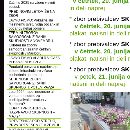
v četrtek, 20. junij
Začnite 2025 na zboru v svoji
in deli naprej
soseski
PRED NOVIM LETOM ŠE NA
ZBOR
*
zbor prebivalcev
SK
JAVNO PISMO: Pokažite, da
mestnemu svetu volja občank in
v četrtek, 20. junij
občanov nekaj pomeni
plakat: natisni in deli
TERMINI ZBOROV
SAMOORGANIZIRANIH
SKUPNOSTI V NOVEMBRU
* zbor prebivalcev
SK
Oktober na zborih
samoorganiziranih četrtnih
v četrtek, 20. junij
skupnosti v Mariboru
plakat: natisni in deli
JAVNO PISMO VLADI RS: GAZA
IN BANALNOST ZLA
Poudarki posveta o načrtovanju
* zbor prebivalcev
SK
zelene infrastrukture v času
podnebnih sprememb
v petek,
21. junija 
ŠE JUNIJSKI ZBORI
natisni in deli naprej
SAMOORGANIZIRANIH
SKUPNOSTI, POTEM PAVZA
Leto 2024 - spet nesrečno ali
vendarle usodno za
participativni proračun v
Mariboru?
ODPRTI PROSTORI ZA
RAZPRAVO O SKUPNOSTI –
MAJ 24
DREVESNICA POD STREHO,
PRVA DREVESCA ŽE V ZEMLJI