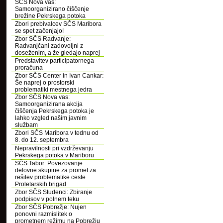
SČS Nova vas:
Samoorganizirano čiščenje
brežine Pekrskega potoka
Zbori prebivalcev SČS Maribora
se spet začenjajo!
Zbor SČS Radvanje:
Radvanjčani zadovoljni z
doseženim, a že gledajo naprej
Predstavitev participatornega
proračuna
Zbor SČS Center in Ivan Cankar:
Še naprej o prostorski
problematiki mestnega jedra
Zbor SČS Nova vas:
Samoorganizirana akcija
čiščenja Pekrskega potoka je
lahko vzgled našim javnim
službam
Zbori SČS Maribora v tednu od
8. do 12. septembra
Nepravilnosti pri vzdrževanju
Pekrskega potoka v Mariboru
SČS Tabor: Povezovanje
delovne skupine za promet za
rešitev problematike ceste
Proletarskih brigad
Zbor SČS Studenci: Zbiranje
podpisov v polnem teku
Zbor SČS Pobrežje: Nujen
ponovni razmislitek o
prometnem režimu na Pobrežju