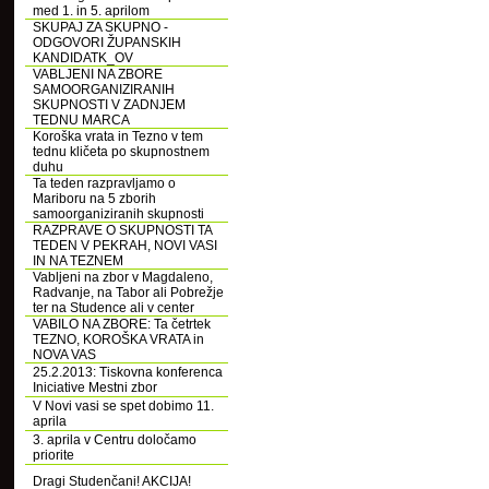
med 1. in 5. aprilom
SKUPAJ ZA SKUPNO -
ODGOVORI ŽUPANSKIH
KANDIDATK_OV
VABLJENI NA ZBORE
SAMOORGANIZIRANIH
SKUPNOSTI V ZADNJEM
TEDNU MARCA
Koroška vrata in Tezno v tem
tednu kličeta po skupnostnem
duhu
Ta teden razpravljamo o
Mariboru na 5 zborih
samoorganiziranih skupnosti
RAZPRAVE O SKUPNOSTI TA
TEDEN V PEKRAH, NOVI VASI
IN NA TEZNEM
Vabljeni na zbor v Magdaleno,
Radvanje, na Tabor ali Pobrežje
ter na Studence ali v center
VABILO NA ZBORE: Ta četrtek
TEZNO, KOROŠKA VRATA in
NOVA VAS
25.2.2013: Tiskovna konferenca
Iniciative Mestni zbor
V Novi vasi se spet dobimo 11.
aprila
3. aprila v Centru določamo
priorite
Dragi Studenčani! AKCIJA!