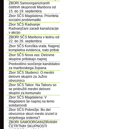
ZBORI Samoorganiziranih
četrtnih skupnosti Maribora od
15. do 19. septembra
Zbor SČS Magdalena: Prioriteta
socialni problematiki
Zbor SČS Radvanje:
Radvanjčani zaradi kanalizacije
v akcijo
ZBORI SČS Maribora v tednu od
22. do 26. septembra
Zbor SČS Koroška vrata: Najprej
kompletna evidenca, nato pritisk
Zbor SČS Nova vas: Delovne
skupine pritiskajo naprej
Predvolilno soočenje kandidatov
za mariboskega župana
Zbor SČS Studenci: O mestni
delovni skupini za Južno
obvoznico
Zbor SČS Tabor: Na Taboru so
se pridružili mestni delovni
skupini za komunalo
Zbor SČS Magdalena: V
Magdaleni še naprej na temo
solidarnosti
Zbor SČS Pobrežje: Bo del
obvoznice skozi mesto izvzet iz
vinjetnega sistema?
ZBORI SAMOORGANIZIRANIH
ČETRTNIH SKUPNOSTI