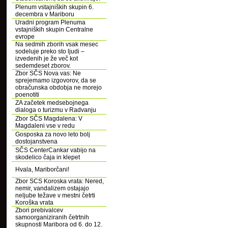
Plenum vstajniških skupin 6.
decembra v Mariboru
Uradni program Plenuma
vstajniških skupin Centralne
evrope
Na sedmih zborih vsak mesec
sodeluje preko sto ljudi –
izvedenih je že več kot
sedemdeset zborov.
Zbor SČS Nova vas: Ne
sprejemamo izgovorov, da se
obračunska obdobja ne morejo
poenotiti
ZA začetek medsebojnega
dialoga o turizmu v Radvanju
Zbor SČS Magdalena: V
Magdaleni vse v redu
Gosposka za novo leto bolj
dostojanstvena
SČS CenterCankar vabijo na
skodelico čaja in klepet
Hvala, Mariborčani!
Zbor SCS Koroska vrata: Nered,
nemir, vandalizem ostajajo
neljube težave v mestni četrti
Koroška vrata
Zbori prebivalcev
samoorganiziranih četrtnih
skupnosti Maribora od 6. do 12.