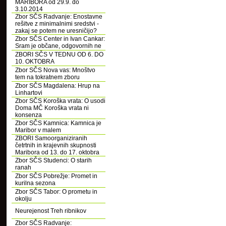
MARIBORA od 29.9. do
3.10.2014
Zbor SČS Radvanje: Enostavne
rešitve z minimalnimi sredstvi -
zakaj se potem ne uresničijo?
Zbor SČS Center in Ivan Cankar:
Sram je občane, odgovornih ne
ZBORI SČS V TEDNU OD 6. DO
10. OKTOBRA
Zbor SČS Nova vas: Mnoštvo
tem na tokratnem zboru
Zbor SČS Magdalena: Hrup na
Linhartovi
Zbor SČS Koroška vrata: O usodi
Doma MČ Koroška vrata ni
konsenza
Zbor SČS Kamnica: Kamnica je
Maribor v malem
ZBORI Samoorganiziranih
četrtnih in krajevnih skupnosti
Maribora od 13. do 17. oktobra
Zbor SČS Studenci: O starih
ranah
Zbor SČS Pobrežje: Promet in
kurilna sezona
Zbor SČS Tabor: O prometu in
okolju
Neurejenost Treh ribnikov
Zbor SČS Radvanje: