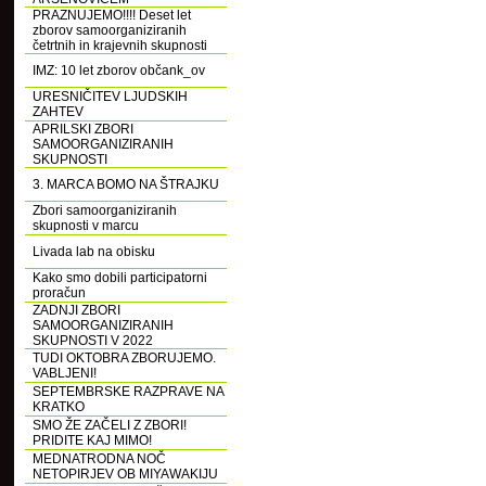
PRAZNUJEMO!!!! Deset let
zborov samoorganiziranih
četrtnih in krajevnih skupnosti
IMZ: 10 let zborov občank_ov
URESNIČITEV LJUDSKIH
ZAHTEV
APRILSKI ZBORI
SAMOORGANIZIRANIH
SKUPNOSTI
3. MARCA BOMO NA ŠTRAJKU
Zbori samoorganiziranih
skupnosti v marcu
Livada lab na obisku
Kako smo dobili participatorni
proračun
ZADNJI ZBORI
SAMOORGANIZIRANIH
SKUPNOSTI V 2022
TUDI OKTOBRA ZBORUJEMO.
VABLJENI!
SEPTEMBRSKE RAZPRAVE NA
KRATKO
SMO ŽE ZAČELI Z ZBORI!
PRIDITE KAJ MIMO!
MEDNATRODNA NOČ
NETOPIRJEV OB MIYAWAKIJU