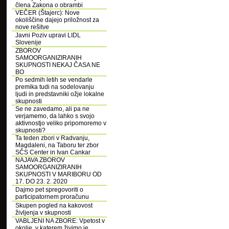
člena Zakona o obrambi
VEČER (Štajerc): Nove
okoliščine dajejo priložnost za
nove rešitve
Javni Poziv upravi LIDL
Slovenije
ZBOROV
SAMOORGANIZIRANIH
SKUPNOSTI NEKAJ ČASA NE
BO
Po sedmih letih se vendarle
premika tudi na sodelovanju
ljudi in predstavniki ožje lokalne
skupnosti
Se ne zavedamo, ali pa ne
verjamemo, da lahko s svojo
aktivnostjo veliko pripomoremo v
skupnosti?
Ta teden zbori v Radvanju,
Magdaleni, na Taboru ter zbor
SČS Center in Ivan Cankar
NAJAVA ZBOROV
SAMOORGANIZIRANIH
SKUPNOSTI V MARIBORU OD
17. DO 23. 2. 2020
Dajmo pet spregovoriti o
participatornem proračunu
Skupen pogled na kakovost
življenja v skupnosti
VABLJENI NA ZBORE: Vpetost v
okolje, v katerem živimo je