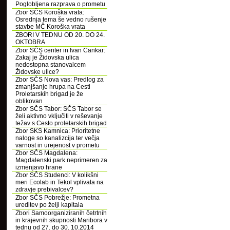
Poglobljena razprava o prometu
Zbor SČS Koroška vrata:
Osrednja tema še vedno rušenje
stavbe MČ Koroška vrata
ZBORI V TEDNU OD 20. DO 24.
OKTOBRA
Zbor SČS center in Ivan Cankar:
Zakaj je Židovska ulica
nedostopna stanovalcem
Židovske ulice?
Zbor SČS Nova vas: Predlog za
zmanjšanje hrupa na Cesti
Proletarskih brigad je že
oblikovan
Zbor SČS Tabor: SČS Tabor se
želi aktivno vključiti v reševanje
težav s Cesto proletarskih brigad
Zbor SKS Kamnica: Prioritetne
naloge so kanalizcija ter večja
varnost in urejenost v prometu
Zbor SČS Magdalena:
Magdalenski park neprimeren za
izmenjavo hrane
Zbor SČS Studenci: V kolikšni
meri Ecolab in Tekol vplivata na
zdravje prebivalcev?
Zbor SČS Pobrežje: Prometna
ureditev po želji kapitala
Zbori Samoorganiziranih četrtnih
in krajevnih skupnosti Maribora v
tednu od 27. do 30. 10.2014