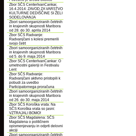
Zbor SČS CenterIvanCankar,
16.4.2014: ZAVOD ZA VARSTVO
KULTURNE DEDIŠČINE SI ŽELI
SODELOVANJA
Zbori samoorganiziranih četrtnih
in krajevnih skupnosti Maribora
od 28. do 30. aprila 2014
Zbor SČS Radvanje:
Radvanjčani s kolesi premerili
svojo četrt
Zbori samoorganiziranih četrtnih
in krajevnih skupnosti Maribora
od 5. do 9. maja 2014
Zbor SČS CenterIvanCankar: O
umetnostni galeriji in Festivalu
Lent
Zbor SČS Radvanje:
Radvanjčani aktivno pristopili k
pobudi za uvedbo
Participatornega proračuna
Zbori samoorganiziranih četrtnih
in krajevnih skupnosti Maribora
od 26. do 30. maja 2014
Zbor SČS Koroška vrata: Na
SČS Koroška vrata so jasni:
VZTRAJALI BOMO!
Zbor SČS Magdalena: SČS
Magdalena o političnem
opismenjevanju in odprti delovni
akciji
Zbori samoorganiziranih četrtnih