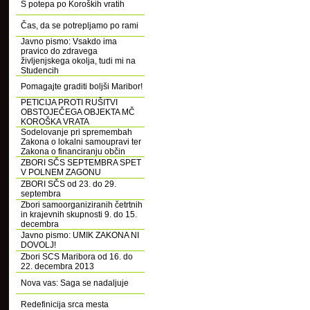
S potepa po Koroških vratih
Čas, da se potrepljamo po rami
Javno pismo: Vsakdo ima
pravico do zdravega
življenjskega okolja, tudi mi na
Studencih
Pomagajte graditi boljši Maribor!
PETICIJA PROTI RUŠITVI
OBSTOJEČEGA OBJEKTA MČ
KOROŠKA VRATA
Sodelovanje pri spremembah
Zakona o lokalni samoupravi ter
Zakona o financiranju občin
ZBORI SČS SEPTEMBRA SPET
V POLNEM ZAGONU
ZBORI SČS od 23. do 29.
septembra
Zbori samoorganiziranih četrtnih
in krajevnih skupnosti 9. do 15.
decembra
Javno pismo: UMIK ZAKONA NI
DOVOLJ!
Zbori SCS Maribora od 16. do
22. decembra 2013
Nova vas: Saga se nadaljuje
Redefinicija srca mesta