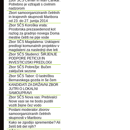
Zbor SČS Center in Ivan Cankar:
Potrebno je vztrajati s civilnim
nadzorom
Zbori samoorganiziranih četrtnih
in krajevnih skupnosti Maribora
od 23. do 27. junija 2014
Zbor SČS Koroška vrata:
Prostorska prezasedenost kot
razlog za gradnjo novega Doma
mestne četrti ne pije vode
Zbor SČS Magdalena: Usklajeni
predlogi komunalnih projektov v
magdaleni za naslednji dve leti
Zbor SČS Studenci: ŠIRJENJE
PODPORE PETICIJI IN
INVESTICIJSKI PREDLOGI
Zbor SČS Pobrežje: Bučen
zaključek sezone
Zbor SČS Tabor: O lastništvu
Bernavskega gozda in še čem
KANDIDATI ZA DRŽAVNI ZBOR
JUTRI O LOKALNI
SAMOUPRAVI
Zbor SČS Nova vas: Prebivalci
Nove vasi se ne bodo pustili
voziti žejne čez vodo
Postani moderator zborov
samoorganiziranih četrtnih
skupnosti v Mariboru
Kako se zgodijo spremembe? Ali
želiš biti del njih?