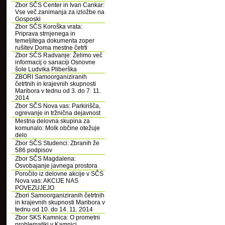
Zbor SČS Center in Ivan Cankar:
Vse več zanimanja za izložbe na
Gosposki
Zbor SČS Koroška vrata:
Priprava strnjenega in
temeljitega dokumenta zoper
rušitev Doma mestne četrti
Zbor SČS Radvanje: Želimo več
informacij o sanaciji Osnovne
šole Ludvika Pliberška
ZBORI Samoorganiziranih
četrtnih in krajevnih skupnosti
Maribora v tednu od 3. do 7. 11.
2014
Zbor SČS Nova vas: Parkirišča,
ogrevanje in tržnična dejavnost
Mestna delovna skupina za
komunalo: Molk občine otežuje
delo
Zbor SČS Studenci: Zbranih že
586 podpisov
Zbor SČS Magdalena:
Osvobajanje javnega prostora
Poročilo iz delovne akcije v SČS
Nova vas: AKCIJE NAS
POVEZUJEJO
Zbori Samoorganiziranih četrtnih
in krajevnih skupnosti Maribora v
tednu od 10. do 14. 11. 2014
Zbor SKS Kamnica: O prometni
problematiki v Kamnici