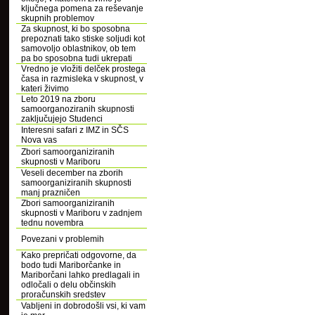
ključnega pomena za reševanje
skupnih problemov
Za skupnost, ki bo sposobna
prepoznati tako stiske soljudi kot
samovoljo oblastnikov, ob tem
pa bo sposobna tudi ukrepati
Vredno je vložiti delček prostega
časa in razmisleka v skupnost, v
kateri živimo
Leto 2019 na zboru
samoorganoziranih skupnosti
zaključujejo Studenci
Interesni safari z IMZ in SČS
Nova vas
Zbori samoorganiziranih
skupnosti v Mariboru
Veseli december na zborih
samoorganiziranih skupnosti
manj prazničen
Zbori samoorganiziranih
skupnosti v Mariboru v zadnjem
tednu novembra
Povezani v problemih
Kako prepričati odgovorne, da
bodo tudi Mariborčanke in
Mariborčani lahko predlagali in
odločali o delu občinskih
proračunskih sredstev
Vabljeni in dobrodošli vsi, ki vam