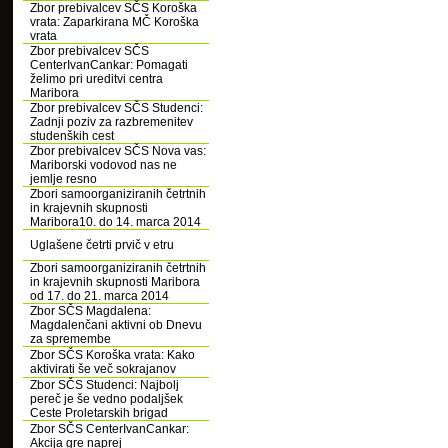
Zbor prebivalcev SČS Koroška
vrata: Zaparkirana MČ Koroška
vrata
Zbor prebivalcev SČS
CenterIvanCankar: Pomagati
želimo pri ureditvi centra
Maribora
Zbor prebivalcev SČS Studenci:
Zadnji poziv za razbremenitev
studenških cest
Zbor prebivalcev SČS Nova vas:
Mariborski vodovod nas ne
jemlje resno
Zbori samoorganiziranih četrtnih
in krajevnih skupnosti
Maribora10. do 14. marca 2014
Uglašene četrti prvič v etru
Zbori samoorganiziranih četrtnih
in krajevnih skupnosti Maribora
od 17. do 21. marca 2014
Zbor SČS Magdalena:
Magdalenčani aktivni ob Dnevu
za spremembe
Zbor SČS Koroška vrata: Kako
aktivirati še več sokrajanov
Zbor SČS Studenci: Najbolj
pereč je še vedno podaljšek
Ceste Proletarskih brigad
Zbor SČS CenterIvanCankar:
Akcija gre naprej