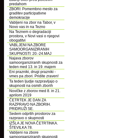
predahom
ZBORI: Pomembno mesto za
graditev participativne
demokracije
Vabljeni na zbor na Tabor, v
Novo vas in na Tezno
Na Teznem o degradaciji
prostora, v Novi vasi o njegovi
obogatitvi
VABLJENI NA ZBORE
SAMOORGANIZIRANIH
SKUPNOSTI: 20.-24.MAJ
Najava zborov
samoorganiziranih skupnosti za
teden med 13. in 19. majem
Eni prazniki, drugi prazniki -
vmes pa zbori. Pridite zraven!
Ta teden ljudje razpravljajo o
skupnosti na osmih zborih
Novičke z zborov med 8. in 21.
aprilom 2019
ČETRTEK JE DAN ZA
RAZPRAVO NA ZBORIH.
PRIDRUŽI SE.
Sedem odprtih prostorov za
razpravo o skupnosti
IZŠLA JE NOVA ČETRTINKA.
ŠTEVILKA 78.
Vabljeni na zbore
samoorganiziranih skupnosti