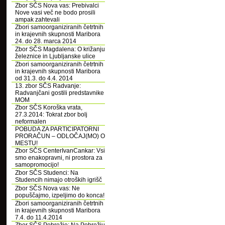
Zbor SČS Nova vas: Prebivalci
Nove vasi več ne bodo prosili
ampak zahtevali
Zbori samoorganiziranih četrtnih
in krajevnih skupnosti Maribora
24. do 28. marca 2014
Zbor SČS Magdalena: O križanju
železnice in Ljubljanske ulice
Zbori samoorganiziranih četrtnih
in krajevnih skupnosti Maribora
od 31.3. do 4.4. 2014
13. zbor SČS Radvanje:
Radvanjčani gostili predstavnike
MOM
Zbor SČS Koroška vrata,
27.3.2014: Tokrat zbor bolj
neformalen
POBUDA ZA PARTICIPATORNI
PRORAČUN – ODLOČAJ(MO) O
MESTU!
Zbor SČS CenterIvanCankar: Vsi
smo enakopravni, ni prostora za
samopromocijo!
Zbor SČS Studenci: Na
Studencih nimajo otroških igrišč
Zbor SČS Nova vas: Ne
popuščajmo, izpeljimo do konca!
Zbori samoorganiziranih četrtnih
in krajevnih skupnosti Maribora
7.4. do 11.4.2014