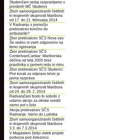
Studenčani sedaj razpravljamo v
prostorih MČ Studenci
Zbori samoorganiziranih četrtnih
in krajevnih skupnosti Maribora
od 17. do 21. februarja 2014
V Radvanju s pomočjo
prebivalcev končno do
ambulante?
Zbor prebivalcev SČS Nova vas:
Še vedno ni vseh odgovorov na
temo ogrevanja
Zbor prebivalcev SČS
CenterIvanCankar: Mariborska
občina od leta 2005 brez
pravilnika o javnem redu in miru
Zbor prebivalcev SČS Studenci:
Prvi korak za odpravo krivic je
javna razprava
Zbori samoorganiziranih četrtnih
in krajevnih skupnosti Maribora
od 24. do 28. 2. 2014
Radvanjčani bodo to soboto z
udarno akcijo za otroke uredili
varno pot v šolo
Akcija prebivalcev SČS
Radvanje: Varno do Ludvika
Zbori samoorganiziranih četrtnih
in krajevnih skupnosti Maribora
3.3. do 7.3.2014
V Magdaleni želijo videti projekt
podvoza pod železnico