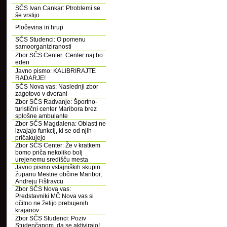
SČS Ivan Cankar: Ptroblemi se
še vrstijo
Pločevina in hrup
SČS Studenci: O pomenu
samoorganiziranosti
Zbor SČS Center: Center naj bo
eden
Javno pismo: KALIBRIRAJTE
RADARJE!
SČS Nova vas: Naslednji zbor
zagotovo v dvorani
Zbor SČS Radvanje: Športno-
turistični center Maribora brez
splošne ambulante
Zbor SČS Magdalena: Oblasti ne
izvajajo funkcij, ki se od njih
pričakujejo
Zbor SČS Center: Že v kratkem
bomo priča nekoliko bolj
urejenemu središču mesta
Javno pismo vstajniških skupin
županu Mestne občine Maribor,
Andreju Fištravcu
Zbor SČS Nova vas:
Predstavniki MČ Nova vas si
očitno ne želijo prebujenih
krajanov
Zbor SČS Studenci: Poziv
Studenčanom, da se aktivirajo!