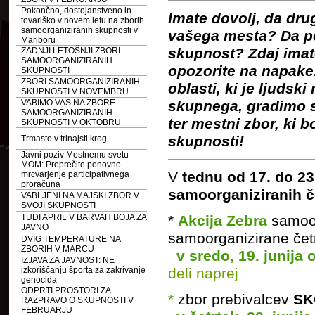
Pokončno, dostojanstveno in
Imate dovolj, da dru
tovariško v novem letu na zborih
samoorganiziranih skupnosti v
vašega mesta? Da pol
Mariboru
skupnost? Zdaj imate
ZADNJI LETOŠNJI ZBORI
SAMOORGANIZIRANIH
opozorite na napake
SKUPNOSTI
ZBORI SAMOORGANIZIRANIH
oblasti, ki je ljudsk
SKUPNOSTI V NOVEMBRU
skupnega, gradimo s
VABIMO VAS NA ZBORE
SAMOORGANIZIRANIH
ter mestni zbor, ki b
SKUPNOSTI V OKTOBRU
skupnosti!
Trmasto v trinajsti krog
Javni poziv Mestnemu svetu
MOM: Preprečite ponovno
V
tednu od 17. do 23
mrcvarjenje participativnega
proračuna
samoorganiziranih č
VABLJENI NA MAJSKI ZBOR V
SVOJI SKUPNOSTI
*
Akcija Zebra
samoor
TUDI APRIL V BARVAH BOJA ZA
JAVNO
samoorganizirane čet
DVIG TEMPERATURE NA
ZBORIH V MARCU
v sredo, 19. junija 
IZJAVA ZA JAVNOST: NE
deli naprej
izkoriščanju športa za zakrivanje
genocida
ODPRTI PROSTORI ZA
*
zbor prebivalcev
SKČ
RAZPRAVO O SKUPNOSTI V
FEBRUARJU