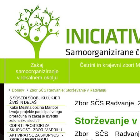
Zakaj
Četrtni in krajevni zbori 
samoorganiziranje
v lokalnem okolju
Domov
Zbor SČS Radvanje: Storževanje v Radvanju
S SOSEDI SOOBLIKUJ, KJER
Zbor SČS Radvanje, 2
ŽIVIŠ IN DELAŠ
Kako Mestna občina Maribor
izvaja projekte participativnega
proračuna in zakaj je izvedbi
Storževanje v
zelo težko slediti?
ODPRTI PROSTORI ZA
SKUPNOST - ZBORI V APRILU
Zbor SČS Radvanje
AKTIVIRAJ SE ZA SKUPNOST -
ZBORI V FEBRUARJU