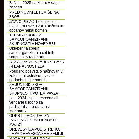
Začnite 2025 na zboru v svoji
soseski
PRED NOVIM LETOM ŠE NA
ZBOR
JAVNO PISMO: Pokažite, da
mestnemu svetu volja občank in
občanov nekaj pomeni
TERMINI ZBOROV
SAMOORGANIZIRANIH
SKUPNOSTI V NOVEMBRU
Oktober na zborih
samoorganiziranih četrtnih
skupnosti v Mariboru
JAVNO PISMO VLADI RS: GAZA
IN BANALNOST ZLA
Poudarki posveta o načrtovanju
zelene infrastrukture v času
podnebnih sprememb
ŠE JUNIJSKI ZBORI
SAMOORGANIZIRANIH
SKUPNOSTI, POTEM PAVZA
Leto 2024 - spet nesrečno ali
vendarle usodno za
participativni proračun v
Mariboru?
ODPRTI PROSTORI ZA
RAZPRAVO O SKUPNOSTI –
MAJ 24
DREVESNICA POD STREHO,
PRVA DREVESCA ŽE V ZEMLJI