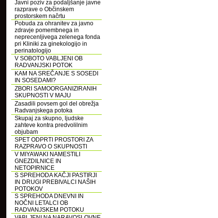
Javni poziv za podaljšanje javne
razprave o Občinskem
prostorskem načrtu
Pobuda za ohranitev za javno
zdravje pomembnega in
neprecenljivega zelenega fonda
pri Kliniki za ginekologijo in
perinatologijo
V SOBOTO VABLJENI OB
RADVANJSKI POTOK
KAM NA SREČANJE S SOSEDI
IN SOSEDAMI?
ZBORI SAMOORGANIZIRANIH
SKUPNOSTI V MAJU
Zasadili povsem gol del obrežja
Radvanjskega potoka
Skupaj za skupno, ljudske
zahteve kontra predvolilnim
objubam
SPET ODPRTI PROSTORI ZA
RAZPRAVO O SKUPNOSTI
V MIYAWAKI NAMESTILI
GNEZDILNICE IN
NETOPIRNICE
S SPREHODA KAČJI PASTIRJI
IN DRUGI PREBIVALCI NAŠIH
POTOKOV
S SPREHODA DNEVNI IN
NOČNI LETALCI OB
RADVANJSKEM POTOKU
VABLJENI NA NARAVOSLOVNE