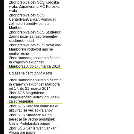
Zbor prebivalcev SČS Koroška
vrata: Zaparkirana MČ Koroška
vrata
Zbor prebivalcev SČS
CenterIvanCankar: Pomagati
želimo pri ureditvi centra
Maribora
Zbor prebivalcev SČS Studenci:
Zadnji poziv za razbremenitev
studenških cest
Zbor prebivalcev SČS Nova vas:
Mariborski vodovod nas ne
jemlje resno
Zbori samoorganiziranih četrtnih
in krajevnih skupnosti
Maribora10. do 14. marca 2014
Uglašene četrti prvič v etru
Zbori samoorganiziranih četrtnih
in krajevnih skupnosti Maribora
od 17. do 21. marca 2014
Zbor SČS Magdalena:
Magdalenčani aktivni ob Dnevu
za spremembe
Zbor SČS Koroška vrata: Kako
aktivirati še več sokrajanov
Zbor SČS Studenci: Najbolj
pereč je še vedno podaljšek
Ceste Proletarskih brigad
Zbor SČS CenterIvanCankar:
Akcija gre naprej