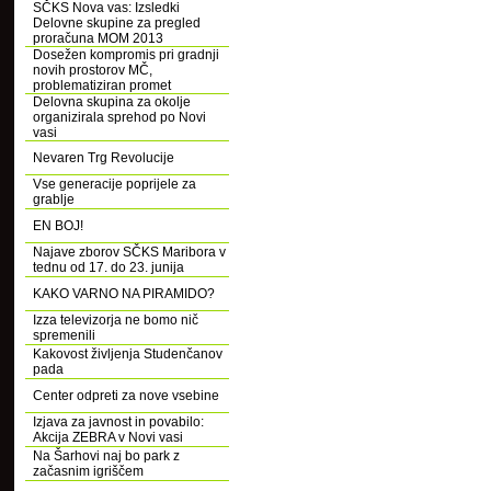
SČKS Nova vas: Izsledki
Delovne skupine za pregled
proračuna MOM 2013
Dosežen kompromis pri gradnji
novih prostorov MČ,
problematiziran promet
Delovna skupina za okolje
organizirala sprehod po Novi
vasi
Nevaren Trg Revolucije
Vse generacije poprijele za
grablje
EN BOJ!
Najave zborov SČKS Maribora v
tednu od 17. do 23. junija
KAKO VARNO NA PIRAMIDO?
Izza televizorja ne bomo nič
spremenili
Kakovost življenja Studenčanov
pada
Center odpreti za nove vsebine
Izjava za javnost in povabilo:
Akcija ZEBRA v Novi vasi
Na Šarhovi naj bo park z
začasnim igriščem