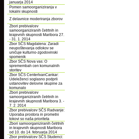
januarja 2014
Pomen samoorganiziranja v
lokalni skupnosti
Z delavnice moderiranja zborov
Zbori prebivalcev
samoorganiziranih četrtnih in
krajevnih skupnosti Maribora 27.
- 31. 1. 2014
Zbor SČS Magdalena: Zaradi
neupoštevanja odlokov se
uničuje kulturno-zgodovinski
spomenik
Zbor SČS Nova vas: O
spremembah cen komunalnih
storitev
Zbor SČS CenterIvanCankar:
Udeleženci soglasno podprli
ustanovitev delovne skupine za
komunalo
Zbori prebivalcev
samoorganiziranih četrtnih in
krajevnih skupnosti Maribora 3. -
7. 2. 2014
Zbor prebivalcev SČS Radvanje:
Uporaba prostora in prometni
tokovi so naša prioriteta
Zbori samoorganiziranih četrtnih
in krajevnih skupnosti Maribora
od 10. do 14. februarja 2014
Zbor prebivalcev SČS Studenci: