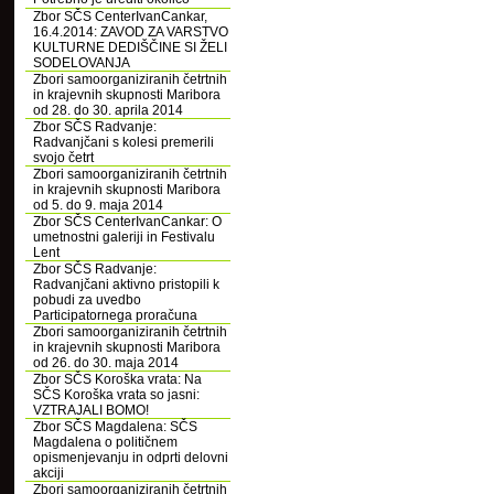
Zbor SČS CenterIvanCankar,
16.4.2014: ZAVOD ZA VARSTVO
KULTURNE DEDIŠČINE SI ŽELI
SODELOVANJA
Zbori samoorganiziranih četrtnih
in krajevnih skupnosti Maribora
od 28. do 30. aprila 2014
Zbor SČS Radvanje:
Radvanjčani s kolesi premerili
svojo četrt
Zbori samoorganiziranih četrtnih
in krajevnih skupnosti Maribora
od 5. do 9. maja 2014
Zbor SČS CenterIvanCankar: O
umetnostni galeriji in Festivalu
Lent
Zbor SČS Radvanje:
Radvanjčani aktivno pristopili k
pobudi za uvedbo
Participatornega proračuna
Zbori samoorganiziranih četrtnih
in krajevnih skupnosti Maribora
od 26. do 30. maja 2014
Zbor SČS Koroška vrata: Na
SČS Koroška vrata so jasni:
VZTRAJALI BOMO!
Zbor SČS Magdalena: SČS
Magdalena o političnem
opismenjevanju in odprti delovni
akciji
Zbori samoorganiziranih četrtnih