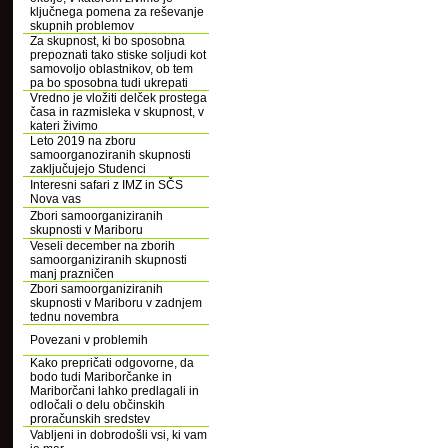
ključnega pomena za reševanje
skupnih problemov
Za skupnost, ki bo sposobna
prepoznati tako stiske soljudi kot
samovoljo oblastnikov, ob tem
pa bo sposobna tudi ukrepati
Vredno je vložiti delček prostega
časa in razmisleka v skupnost, v
kateri živimo
Leto 2019 na zboru
samoorganoziranih skupnosti
zaključujejo Studenci
Interesni safari z IMZ in SČS
Nova vas
Zbori samoorganiziranih
skupnosti v Mariboru
Veseli december na zborih
samoorganiziranih skupnosti
manj prazničen
Zbori samoorganiziranih
skupnosti v Mariboru v zadnjem
tednu novembra
Povezani v problemih
Kako prepričati odgovorne, da
bodo tudi Mariborčanke in
Mariborčani lahko predlagali in
odločali o delu občinskih
proračunskih sredstev
Vabljeni in dobrodošli vsi, ki vam