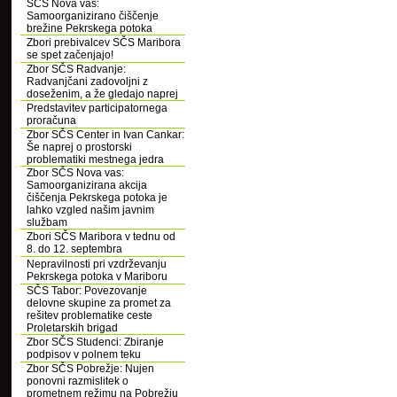
SČS Nova vas:
Samoorganizirano čiščenje
brežine Pekrskega potoka
Zbori prebivalcev SČS Maribora
se spet začenjajo!
Zbor SČS Radvanje:
Radvanjčani zadovoljni z
doseženim, a že gledajo naprej
Predstavitev participatornega
proračuna
Zbor SČS Center in Ivan Cankar:
Še naprej o prostorski
problematiki mestnega jedra
Zbor SČS Nova vas:
Samoorganizirana akcija
čiščenja Pekrskega potoka je
lahko vzgled našim javnim
službam
Zbori SČS Maribora v tednu od
8. do 12. septembra
Nepravilnosti pri vzdrževanju
Pekrskega potoka v Mariboru
SČS Tabor: Povezovanje
delovne skupine za promet za
rešitev problematike ceste
Proletarskih brigad
Zbor SČS Studenci: Zbiranje
podpisov v polnem teku
Zbor SČS Pobrežje: Nujen
ponovni razmislitek o
prometnem režimu na Pobrežju