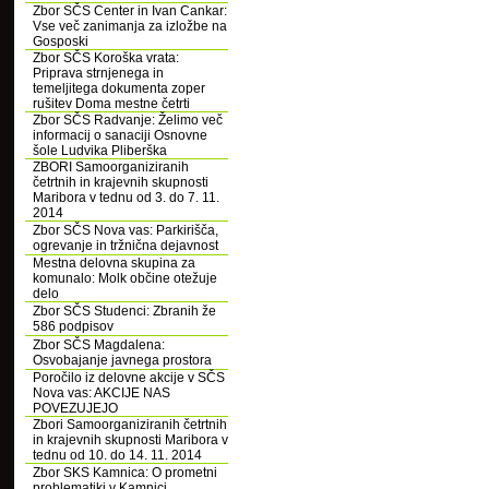
Zbor SČS Center in Ivan Cankar:
Vse več zanimanja za izložbe na
Gosposki
Zbor SČS Koroška vrata:
Priprava strnjenega in
temeljitega dokumenta zoper
rušitev Doma mestne četrti
Zbor SČS Radvanje: Želimo več
informacij o sanaciji Osnovne
šole Ludvika Pliberška
ZBORI Samoorganiziranih
četrtnih in krajevnih skupnosti
Maribora v tednu od 3. do 7. 11.
2014
Zbor SČS Nova vas: Parkirišča,
ogrevanje in tržnična dejavnost
Mestna delovna skupina za
komunalo: Molk občine otežuje
delo
Zbor SČS Studenci: Zbranih že
586 podpisov
Zbor SČS Magdalena:
Osvobajanje javnega prostora
Poročilo iz delovne akcije v SČS
Nova vas: AKCIJE NAS
POVEZUJEJO
Zbori Samoorganiziranih četrtnih
in krajevnih skupnosti Maribora v
tednu od 10. do 14. 11. 2014
Zbor SKS Kamnica: O prometni
problematiki v Kamnici