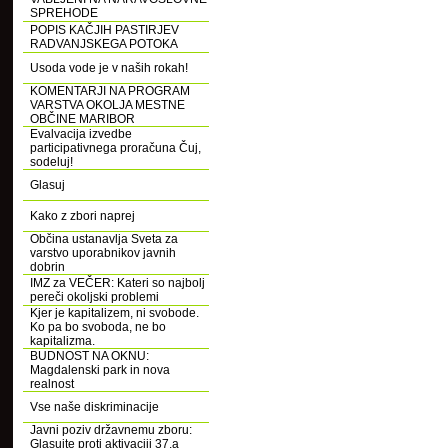
SPREHODE
POPIS KAČJIH PASTIRJEV
RADVANJSKEGA POTOKA
Usoda vode je v naših rokah!
KOMENTARJI NA PROGRAM
VARSTVA OKOLJA MESTNE
OBČINE MARIBOR
Evalvacija izvedbe
participativnega proračuna Čuj,
sodeluj!
Glasuj
Kako z zbori naprej
Občina ustanavlja Sveta za
varstvo uporabnikov javnih
dobrin
IMZ za VEČER: Kateri so najbolj
pereči okoljski problemi
Kjer je kapitalizem, ni svobode.
Ko pa bo svoboda, ne bo
kapitalizma.
BUDNOST NA OKNU:
Magdalenski park in nova
realnost
Vse naše diskriminacije
Javni poziv državnemu zboru:
Glasujte proti aktivaciji 37.a