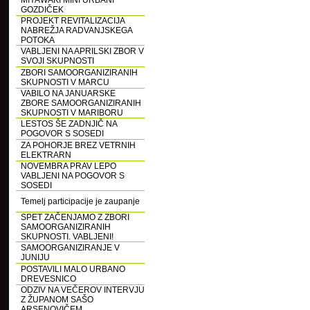
MIYAWAKI MINI URBANI
GOZDIČEK
PROJEKT REVITALIZACIJA
NABREŽJA RADVANJSKEGA
POTOKA
VABLJENI NA APRILSKI ZBOR V
SVOJI SKUPNOSTI
ZBORI SAMOORGANIZIRANIH
SKUPNOSTI V MARCU
VABILO NA JANUARSKE
ZBORE SAMOORGANIZIRANIH
SKUPNOSTI V MARIBORU
LESTOS ŠE ZADNJIČ NA
POGOVOR S SOSEDI
ZA POHORJE BREZ VETRNIH
ELEKTRARN
NOVEMBRA PRAV LEPO
VABLJENI NA POGOVOR S
SOSEDI
Temelj participacije je zaupanje
SPET ZAČENJAMO Z ZBORI
SAMOORGANIZIRANIH
SKUPNOSTI. VABLJENI!
SAMOORGANIZIRANJE V
JUNIJU
POSTAVILI MALO URBANO
DREVESNICO
ODZIV NA VEČEROV INTERVJU
Z ŽUPANOM SAŠO
ARSENOVIČEM