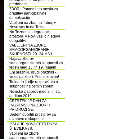
predahom
ZBORI: Pomembno mesto za
graditev participativne
demokracije
Vabljeni na zbor na Tabor, v
Novo vas in na Tezno
Na Teznem o degradaciji
prostora, v Novi vasi o njegovi
obogatitvi
VABLJENI NA ZBORE
SAMOORGANIZIRANIH
SKUPNOSTI: 20.-24.MAJ
Najava zborov
samoorganiziranih skupnosti za
teden med 13. in 19. majem
Eni prazniki, drugi prazniki -
vmes pa zbori. Pridite zraven!
Ta teden ljudje razpravljajo o
skupnosti na osmih zborih
Novičke z zborov med 8. in 21.
aprilom 2019
ČETRTEK JE DAN ZA
RAZPRAVO NA ZBORIH.
PRIDRUŽI SE.
Sedem odprtih prostorov za
razpravo o skupnosti
IZŠLA JE NOVA ČETRTINKA.
ŠTEVILKA 78.
Vabljeni na zbore
samoorganiziranih skupnosti