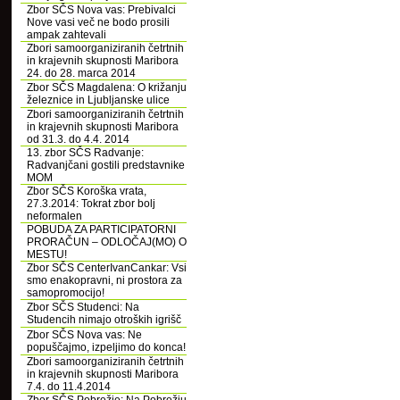
Zbor SČS Nova vas: Prebivalci
Nove vasi več ne bodo prosili
ampak zahtevali
Zbori samoorganiziranih četrtnih
in krajevnih skupnosti Maribora
24. do 28. marca 2014
Zbor SČS Magdalena: O križanju
železnice in Ljubljanske ulice
Zbori samoorganiziranih četrtnih
in krajevnih skupnosti Maribora
od 31.3. do 4.4. 2014
13. zbor SČS Radvanje:
Radvanjčani gostili predstavnike
MOM
Zbor SČS Koroška vrata,
27.3.2014: Tokrat zbor bolj
neformalen
POBUDA ZA PARTICIPATORNI
PRORAČUN – ODLOČAJ(MO) O
MESTU!
Zbor SČS CenterIvanCankar: Vsi
smo enakopravni, ni prostora za
samopromocijo!
Zbor SČS Studenci: Na
Studencih nimajo otroških igrišč
Zbor SČS Nova vas: Ne
popuščajmo, izpeljimo do konca!
Zbori samoorganiziranih četrtnih
in krajevnih skupnosti Maribora
7.4. do 11.4.2014