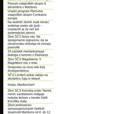
Plenum vstajniških skupin 6.
decembra v Mariboru
Uradni program Plenuma
vstajniških skupin Centralne
evrope
Na sedmih zborih vsak mesec
sodeluje preko sto ljudi –
izvedenih je že več kot
sedemdeset zborov.
Zbor SČS Nova vas: Ne
sprejemamo izgovorov, da se
obračunska obdobja ne morejo
poenotiti
ZA začetek medsebojnega
dialoga o turizmu v Radvanju
Zbor SČS Magdalena: V
Magdaleni vse v redu
Gosposka za novo leto bolj
dostojanstvena
SČS CenterCankar vabijo na
skodelico čaja in klepet
Hvala, Mariborčani!
Zbor SCS Koroska vrata: Nered,
nemir, vandalizem ostajajo
neljube težave v mestni četrti
Koroška vrata
Zbori prebivalcev
samoorganiziranih četrtnih
skupnosti Maribora od 6. do 12.