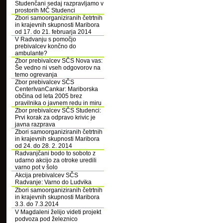
Studenčani sedaj razpravljamo v
prostorih MČ Studenci
Zbori samoorganiziranih četrtnih
in krajevnih skupnosti Maribora
od 17. do 21. februarja 2014
V Radvanju s pomočjo
prebivalcev končno do
ambulante?
Zbor prebivalcev SČS Nova vas:
Še vedno ni vseh odgovorov na
temo ogrevanja
Zbor prebivalcev SČS
CenterIvanCankar: Mariborska
občina od leta 2005 brez
pravilnika o javnem redu in miru
Zbor prebivalcev SČS Studenci:
Prvi korak za odpravo krivic je
javna razprava
Zbori samoorganiziranih četrtnih
in krajevnih skupnosti Maribora
od 24. do 28. 2. 2014
Radvanjčani bodo to soboto z
udarno akcijo za otroke uredili
varno pot v šolo
Akcija prebivalcev SČS
Radvanje: Varno do Ludvika
Zbori samoorganiziranih četrtnih
in krajevnih skupnosti Maribora
3.3. do 7.3.2014
V Magdaleni želijo videti projekt
podvoza pod železnico