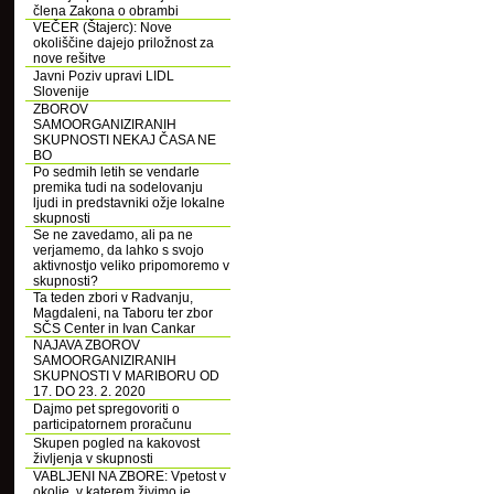
člena Zakona o obrambi
VEČER (Štajerc): Nove
okoliščine dajejo priložnost za
nove rešitve
Javni Poziv upravi LIDL
Slovenije
ZBOROV
SAMOORGANIZIRANIH
SKUPNOSTI NEKAJ ČASA NE
BO
Po sedmih letih se vendarle
premika tudi na sodelovanju
ljudi in predstavniki ožje lokalne
skupnosti
Se ne zavedamo, ali pa ne
verjamemo, da lahko s svojo
aktivnostjo veliko pripomoremo v
skupnosti?
Ta teden zbori v Radvanju,
Magdaleni, na Taboru ter zbor
SČS Center in Ivan Cankar
NAJAVA ZBOROV
SAMOORGANIZIRANIH
SKUPNOSTI V MARIBORU OD
17. DO 23. 2. 2020
Dajmo pet spregovoriti o
participatornem proračunu
Skupen pogled na kakovost
življenja v skupnosti
VABLJENI NA ZBORE: Vpetost v
okolje, v katerem živimo je