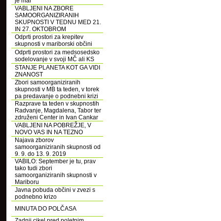
je mar
VABLJENI NA ZBORE
SAMOORGANIZIRANIH
SKUPNOSTI V TEDNU MED 21.
IN 27. OKTOBROM
Odprti prostori za krepitev
skupnosti v mariborski občini
Odprti prostori za medsosedsko
sodelovanje v svoji MČ ali KS
STANJE PLANETA KOT GA VIDI
ZNANOST
Zbori samoorganiziranih
skupnosti v MB ta teden, v torek
pa predavanje o podnebni krizi
Razprave ta teden v skupnostih
Radvanje, Magdalena, Tabor ter
združeni Center in Ivan Cankar
VABLJENI NA POBREŽJE, V
NOVO VAS IN NA TEZNO
Najava zborov
samoorganiziranih skupnosti od
9. 9. do 13. 9. 2019
VABILO: September je tu, prav
tako tudi zbori
samoorganiziranih skupnosti v
Mariboru
Javna pobuda občini v zvezi s
podnebno krizo
MINUTA DO POLČASA
Zadnji cikel pred poletnim