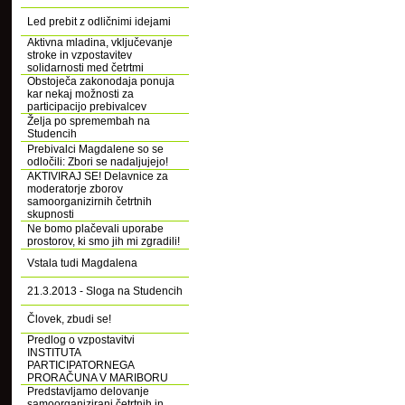
Led prebit z odličnimi idejami
Aktivna mladina, vključevanje
stroke in vzpostavitev
solidarnosti med četrtmi
Obstoječa zakonodaja ponuja
kar nekaj možnosti za
participacijo prebivalcev
Želja po spremembah na
Studencih
Prebivalci Magdalene so se
odločili: Zbori se nadaljujejo!
AKTIVIRAJ SE! Delavnice za
moderatorje zborov
samoorganizirnih četrtnih
skupnosti
Ne bomo plačevali uporabe
prostorov, ki smo jih mi zgradili!
Vstala tudi Magdalena
21.3.2013 - Sloga na Studencih
Človek, zbudi se!
Predlog o vzpostavitvi
INSTITUTA
PARTICIPATORNEGA
PRORAČUNA V MARIBORU
Predstavljamo delovanje
samoorganizirani četrtnih in