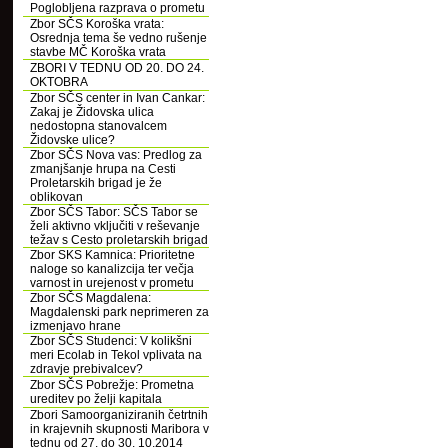
Poglobljena razprava o prometu
Zbor SČS Koroška vrata:
Osrednja tema še vedno rušenje
stavbe MČ Koroška vrata
ZBORI V TEDNU OD 20. DO 24.
OKTOBRA
Zbor SČS center in Ivan Cankar:
Zakaj je Židovska ulica
nedostopna stanovalcem
Židovske ulice?
Zbor SČS Nova vas: Predlog za
zmanjšanje hrupa na Cesti
Proletarskih brigad je že
oblikovan
Zbor SČS Tabor: SČS Tabor se
želi aktivno vključiti v reševanje
težav s Cesto proletarskih brigad
Zbor SKS Kamnica: Prioritetne
naloge so kanalizcija ter večja
varnost in urejenost v prometu
Zbor SČS Magdalena:
Magdalenski park neprimeren za
izmenjavo hrane
Zbor SČS Studenci: V kolikšni
meri Ecolab in Tekol vplivata na
zdravje prebivalcev?
Zbor SČS Pobrežje: Prometna
ureditev po želji kapitala
Zbori Samoorganiziranih četrtnih
in krajevnih skupnosti Maribora v
tednu od 27. do 30. 10.2014