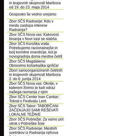
in krajevnih skupnosti Maribora
od 19. do 23. maja 2014
Gosposko še vedno urejamo
Zbor SČS Radvanje: Kdo v
mestu zastopa interese
Radvanja?
Zbor SČS Nova vas: Kakovost
bivanja v Novi vasi se slabša
Zbor SČS Koroška vrata:
Potrebujemo racionalnejše in
bolj koristne investicije, kot je
novogradnja doma mestne četrti
Zbor SČS Magdalena:
Obnovimo košarkaška igrišča!
Zbori samoorganiziranih četrtnih
in krajevnih skupnosti Maribora
2. do 6. junija 2014
Zbor SČS Nova vas: Okolje, v
katerem živimo je tudi odraz
našega ravnanja z njim
Zbor SČS Center Ivan Cankar:
Tokrat o Festivalu Lent
Zbor SČS Tabor: TABORČANI
ZAČENJAJO SAMI REŠEVATI
LOKALNE TEŽAVE
Zbor SČS Pobrežje: Za varno pot
otrok v Pobreške šole
Zbor SČS Radvanje: Mestnih
svetnikov iz Radvanja njihova