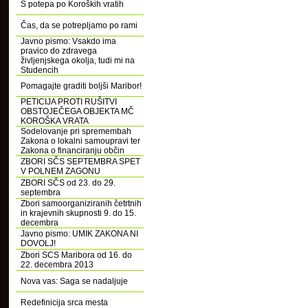
S potepa po Koroških vratih
Čas, da se potrepljamo po rami
Javno pismo: Vsakdo ima
pravico do zdravega
življenjskega okolja, tudi mi na
Studencih
Pomagajte graditi boljši Maribor!
PETICIJA PROTI RUŠITVI
OBSTOJEČEGA OBJEKTA MČ
KOROŠKA VRATA
Sodelovanje pri spremembah
Zakona o lokalni samoupravi ter
Zakona o financiranju občin
ZBORI SČS SEPTEMBRA SPET
V POLNEM ZAGONU
ZBORI SČS od 23. do 29.
septembra
Zbori samoorganiziranih četrtnih
in krajevnih skupnosti 9. do 15.
decembra
Javno pismo: UMIK ZAKONA NI
DOVOLJ!
Zbori SCS Maribora od 16. do
22. decembra 2013
Nova vas: Saga se nadaljuje
Redefinicija srca mesta