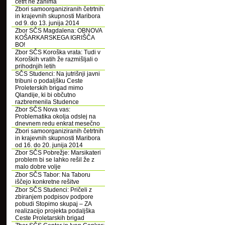
četrt ne zanima
Zbori samoorganiziranih četrtnih
in krajevnih skupnosti Maribora
od 9. do 13. junija 2014
Zbor SČS Magdalena: OBNOVA
KOŠARKARSKEGA IGRIŠČA
BO!
Zbor SČS Koroška vrata: Tudi v
Koroških vratih že razmišljali o
prihodnjih letih
SČS Studenci: Na jutrišnji javni
tribuni o podaljšku Ceste
Proleterskih brigad mimo
Qlandije, ki bi občutno
razbremenila Studence
Zbor SČS Nova vas:
Problematika okolja odslej na
dnevnem redu enkrat mesečno
Zbori samoorganiziranih četrtnih
in krajevnih skupnosti Maribora
od 16. do 20. junija 2014
Zbor SČS Pobrežje: Marsikateri
problem bi se lahko rešil že z
malo dobre volje
Zbor SČS Tabor: Na Taboru
iščejo konkretne rešitve
Zbor SČS Studenci: Pričeli z
zbiranjem podpisov podpore
pobudi Stopimo skupaj – ZA
realizacijo projekta podaljška
Ceste Proletarskih brigad