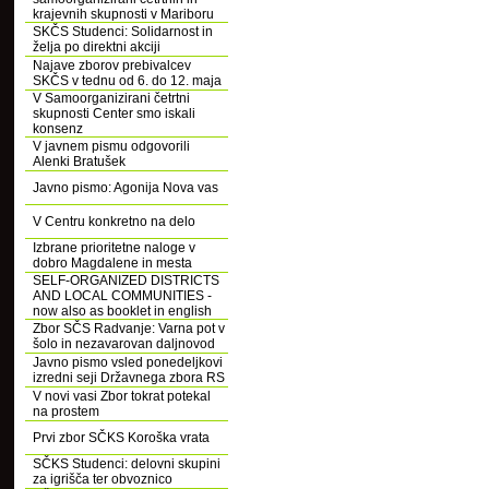
krajevnih skupnosti v Mariboru
SKČS Studenci: Solidarnost in
želja po direktni akciji
Najave zborov prebivalcev
SKČS v tednu od 6. do 12. maja
V Samoorganizirani četrtni
skupnosti Center smo iskali
konsenz
V javnem pismu odgovorili
Alenki Bratušek
Javno pismo: Agonija Nova vas
V Centru konkretno na delo
Izbrane prioritetne naloge v
dobro Magdalene in mesta
SELF-ORGANIZED DISTRICTS
AND LOCAL COMMUNITIES -
now also as booklet in english
Zbor SČS Radvanje: Varna pot v
šolo in nezavarovan daljnovod
Javno pismo vsled ponedeljkovi
izredni seji Državnega zbora RS
V novi vasi Zbor tokrat potekal
na prostem
Prvi zbor SČKS Koroška vrata
SČKS Studenci: delovni skupini
za igrišča ter obvoznico