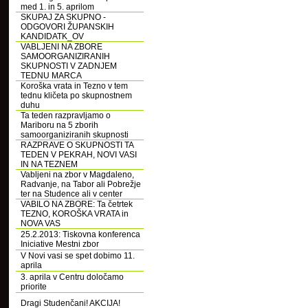
med 1. in 5. aprilom
SKUPAJ ZA SKUPNO -
ODGOVORI ŽUPANSKIH
KANDIDATK_OV
VABLJENI NA ZBORE
SAMOORGANIZIRANIH
SKUPNOSTI V ZADNJEM
TEDNU MARCA
Koroška vrata in Tezno v tem
tednu kličeta po skupnostnem
duhu
Ta teden razpravljamo o
Mariboru na 5 zborih
samoorganiziranih skupnosti
RAZPRAVE O SKUPNOSTI TA
TEDEN V PEKRAH, NOVI VASI
IN NA TEZNEM
Vabljeni na zbor v Magdaleno,
Radvanje, na Tabor ali Pobrežje
ter na Studence ali v center
VABILO NA ZBORE: Ta četrtek
TEZNO, KOROŠKA VRATA in
NOVA VAS
25.2.2013: Tiskovna konferenca
Iniciative Mestni zbor
V Novi vasi se spet dobimo 11.
aprila
3. aprila v Centru določamo
priorite
Dragi Studenčani! AKCIJA!