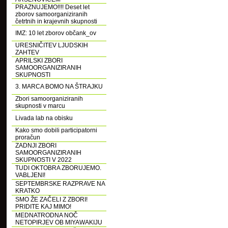
PRAZNUJEMO!!!! Deset let
zborov samoorganiziranih
četrtnih in krajevnih skupnosti
IMZ: 10 let zborov občank_ov
URESNIČITEV LJUDSKIH
ZAHTEV
APRILSKI ZBORI
SAMOORGANIZIRANIH
SKUPNOSTI
3. MARCA BOMO NA ŠTRAJKU
Zbori samoorganiziranih
skupnosti v marcu
Livada lab na obisku
Kako smo dobili participatorni
proračun
ZADNJI ZBORI
SAMOORGANIZIRANIH
SKUPNOSTI V 2022
TUDI OKTOBRA ZBORUJEMO.
VABLJENI!
SEPTEMBRSKE RAZPRAVE NA
KRATKO
SMO ŽE ZAČELI Z ZBORI!
PRIDITE KAJ MIMO!
MEDNATRODNA NOČ
NETOPIRJEV OB MIYAWAKIJU