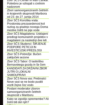
Zbor SČS Center in Ivan Cankar:
Potrebno je vztrajati s civilnim
nadzorom
Zbori samoorganiziranih četrtnih
in krajevnih skupnosti Maribora
od 23. do 27. junija 2014
Zbor SČS Koroška vrata:
Prostorska prezasedenost kot
razlog za gradnjo novega Doma
mestne četrti ne pije vode
Zbor SČS Magdalena: Usklajeni
predlogi komunalnih projektov v
magdaleni za naslednji dve leti
Zbor SČS Studenci: ŠIRJENJE
PODPORE PETICIJI IN
INVESTICIJSKI PREDLOGI
Zbor SČS Pobrežje: Bučen
zaključek sezone
Zbor SČS Tabor: O lastništvu
Bernavskega gozda in še čem
KANDIDATI ZA DRŽAVNI ZBOR
JUTRI O LOKALNI
SAMOUPRAVI
Zbor SČS Nova vas: Prebivalci
Nove vasi se ne bodo pustili
voziti žejne čez vodo
Postani moderator zborov
samoorganiziranih četrtnih
skupnosti v Mariboru
Kako se zgodijo spremembe? Ali
želiš biti del njih?