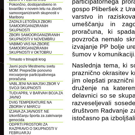
participatornega pro
Pokončno, dostojanstveno in
gospo Pliberšek z Ura
tovariško v novem letu na zborih
samoorganiziranih skupnosti v
varstvo in razisko
Mariboru
ZADNJI LETOŠNJI ZBORI
umeščanju in zagot
SAMOORGANIZIRANIH
SKUPNOSTI
proračuna, ki spada
ZBORI SAMOORGANIZIRANIH
povzroča nemalo skrb
SKUPNOSTI V NOVEMBRU
VABIMO VAS NA ZBORE
izvajanje PP bolje ur
SAMOORGANIZIRANIH
SKUPNOSTI V OKTOBRU
šumov v komunikaciji
Trmasto v trinajsti krog
Naslednja tema, ki so 
Javni poziv Mestnemu svetu
MOM: Preprečite ponovno
praznično okrasitev kr
mrcvarjenje participativnega
proračuna
jim olepšati praznični
VABLJENI NA MAJSKI ZBOR V
druženje na katere
SVOJI SKUPNOSTI
TUDI APRIL V BARVAH BOJA ZA
delavnici so se skupaj
JAVNO
razveseljevali sosed
DVIG TEMPERATURE NA
ZBORIH V MARCU
društvom Radvanje zače
IZJAVA ZA JAVNOST: NE
izkoriščanju športa za zakrivanje
istočasno pa izboljšali 
genocida
ODPRTI PROSTORI ZA
RAZPRAVO O SKUPNOSTI V
FEBRUARJU