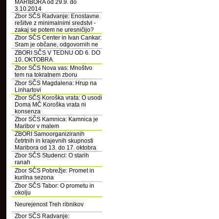
MARIBORA od 29.9. do
3.10.2014
Zbor SČS Radvanje: Enostavne
rešitve z minimalnimi sredstvi -
zakaj se potem ne uresničijo?
Zbor SČS Center in Ivan Cankar:
Sram je občane, odgovornih ne
ZBORI SČS V TEDNU OD 6. DO
10. OKTOBRA
Zbor SČS Nova vas: Mnoštvo
tem na tokratnem zboru
Zbor SČS Magdalena: Hrup na
Linhartovi
Zbor SČS Koroška vrata: O usodi
Doma MČ Koroška vrata ni
konsenza
Zbor SČS Kamnica: Kamnica je
Maribor v malem
ZBORI Samoorganiziranih
četrtnih in krajevnih skupnosti
Maribora od 13. do 17. oktobra
Zbor SČS Studenci: O starih
ranah
Zbor SČS Pobrežje: Promet in
kurilna sezona
Zbor SČS Tabor: O prometu in
okolju
Neurejenost Treh ribnikov
Zbor SČS Radvanje: