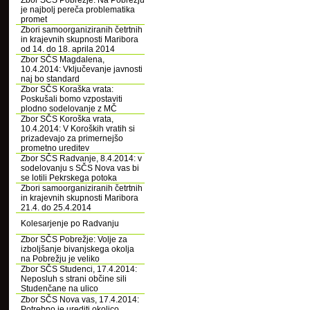
Zbor SČS Pobrežje: Na Pobrežju
je najbolj pereča problematika
promet
Zbori samoorganiziranih četrtnih
in krajevnih skupnosti Maribora
od 14. do 18. aprila 2014
Zbor SČS Magdalena,
10.4.2014: Vključevanje javnosti
naj bo standard
Zbor SČS Koraška vrata:
Poskušali bomo vzpostaviti
plodno sodelovanje z MČ
Zbor SČS Koroška vrata,
10.4.2014: V Koroških vratih si
prizadevajo za primernejšo
prometno ureditev
Zbor SČS Radvanje, 8.4.2014: v
sodelovanju s SČS Nova vas bi
se lotili Pekrskega potoka
Zbori samoorganiziranih četrtnih
in krajevnih skupnosti Maribora
21.4. do 25.4.2014
Kolesarjenje po Radvanju
Zbor SČS Pobrežje: Volje za
izboljšanje bivanjskega okolja
na Pobrežju je veliko
Zbor SČS Studenci, 17.4.2014:
Neposluh s strani občine sili
Studenčane na ulico
Zbor SČS Nova vas, 17.4.2014:
Potrebno je urediti okolico