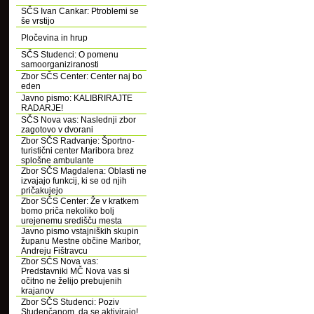
SČS Ivan Cankar: Ptroblemi se
še vrstijo
Pločevina in hrup
SČS Studenci: O pomenu
samoorganiziranosti
Zbor SČS Center: Center naj bo
eden
Javno pismo: KALIBRIRAJTE
RADARJE!
SČS Nova vas: Naslednji zbor
zagotovo v dvorani
Zbor SČS Radvanje: Športno-
turistični center Maribora brez
splošne ambulante
Zbor SČS Magdalena: Oblasti ne
izvajajo funkcij, ki se od njih
pričakujejo
Zbor SČS Center: Že v kratkem
bomo priča nekoliko bolj
urejenemu središču mesta
Javno pismo vstajniških skupin
županu Mestne občine Maribor,
Andreju Fištravcu
Zbor SČS Nova vas:
Predstavniki MČ Nova vas si
očitno ne želijo prebujenih
krajanov
Zbor SČS Studenci: Poziv
Studenčanom, da se aktivirajo!