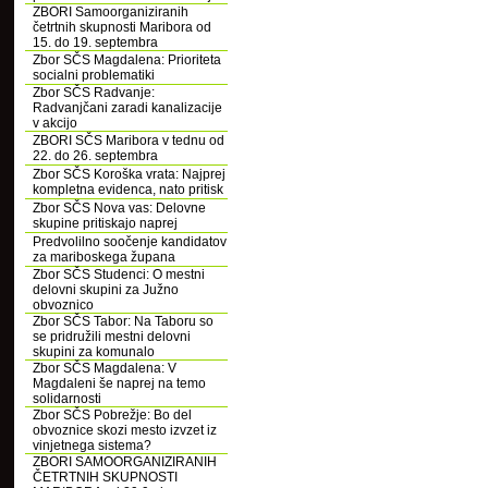
ZBORI Samoorganiziranih
četrtnih skupnosti Maribora od
15. do 19. septembra
Zbor SČS Magdalena: Prioriteta
socialni problematiki
Zbor SČS Radvanje:
Radvanjčani zaradi kanalizacije
v akcijo
ZBORI SČS Maribora v tednu od
22. do 26. septembra
Zbor SČS Koroška vrata: Najprej
kompletna evidenca, nato pritisk
Zbor SČS Nova vas: Delovne
skupine pritiskajo naprej
Predvolilno soočenje kandidatov
za mariboskega župana
Zbor SČS Studenci: O mestni
delovni skupini za Južno
obvoznico
Zbor SČS Tabor: Na Taboru so
se pridružili mestni delovni
skupini za komunalo
Zbor SČS Magdalena: V
Magdaleni še naprej na temo
solidarnosti
Zbor SČS Pobrežje: Bo del
obvoznice skozi mesto izvzet iz
vinjetnega sistema?
ZBORI SAMOORGANIZIRANIH
ČETRTNIH SKUPNOSTI