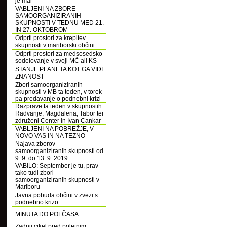
je mar
VABLJENI NA ZBORE
SAMOORGANIZIRANIH
SKUPNOSTI V TEDNU MED 21.
IN 27. OKTOBROM
Odprti prostori za krepitev
skupnosti v mariborski občini
Odprti prostori za medsosedsko
sodelovanje v svoji MČ ali KS
STANJE PLANETA KOT GA VIDI
ZNANOST
Zbori samoorganiziranih
skupnosti v MB ta teden, v torek
pa predavanje o podnebni krizi
Razprave ta teden v skupnostih
Radvanje, Magdalena, Tabor ter
združeni Center in Ivan Cankar
VABLJENI NA POBREŽJE, V
NOVO VAS IN NA TEZNO
Najava zborov
samoorganiziranih skupnosti od
9. 9. do 13. 9. 2019
VABILO: September je tu, prav
tako tudi zbori
samoorganiziranih skupnosti v
Mariboru
Javna pobuda občini v zvezi s
podnebno krizo
MINUTA DO POLČASA
Zadnji cikel pred poletnim