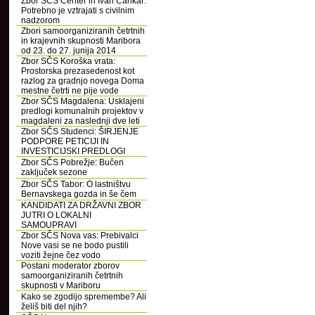
Zbor SČS Center in Ivan Cankar:
Potrebno je vztrajati s civilnim
nadzorom
Zbori samoorganiziranih četrtnih
in krajevnih skupnosti Maribora
od 23. do 27. junija 2014
Zbor SČS Koroška vrata:
Prostorska prezasedenost kot
razlog za gradnjo novega Doma
mestne četrti ne pije vode
Zbor SČS Magdalena: Usklajeni
predlogi komunalnih projektov v
magdaleni za naslednji dve leti
Zbor SČS Studenci: ŠIRJENJE
PODPORE PETICIJI IN
INVESTICIJSKI PREDLOGI
Zbor SČS Pobrežje: Bučen
zaključek sezone
Zbor SČS Tabor: O lastništvu
Bernavskega gozda in še čem
KANDIDATI ZA DRŽAVNI ZBOR
JUTRI O LOKALNI
SAMOUPRAVI
Zbor SČS Nova vas: Prebivalci
Nove vasi se ne bodo pustili
voziti žejne čez vodo
Postani moderator zborov
samoorganiziranih četrtnih
skupnosti v Mariboru
Kako se zgodijo spremembe? Ali
želiš biti del njih?