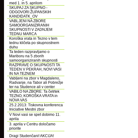
med 1. in 5. aprilom
SKUPAJ ZA SKUPNO -
ODGOVORI ŽUPANSKIH
KANDIDATK_OV
VABLJENI NA ZBORE
SAMOORGANIZIRANIH
SKUPNOSTI V ZADNJEM
TEDNU MARCA
Koroška vrata in Tezno v tem
tednu kličeta po skupnostnem
duhu
Ta teden razpravljamo o
Mariboru na 5 zborih
samoorganiziranih skupnosti
RAZPRAVE O SKUPNOSTI TA
TEDEN V PEKRAH, NOVI VASI
IN NA TEZNEM
Vabljeni na zbor v Magdaleno,
Radvanje, na Tabor ali Pobrežje
ter na Studence ali v center
VABILO NA ZBORE: Ta četrtek
TEZNO, KOROŠKA VRATA in
NOVA VAS
25.2.2013: Tiskovna konferenca
Iniciative Mestni zbor
V Novi vasi se spet dobimo 11.
aprila
3. aprila v Centru določamo
priorite
Dragi Studenčani! AKCIJA!