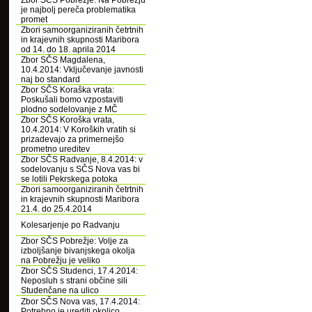
Zbor SČS Pobrežje: Na Pobrežju
je najbolj pereča problematika
promet
Zbori samoorganiziranih četrtnih
in krajevnih skupnosti Maribora
od 14. do 18. aprila 2014
Zbor SČS Magdalena,
10.4.2014: Vključevanje javnosti
naj bo standard
Zbor SČS Koraška vrata:
Poskušali bomo vzpostaviti
plodno sodelovanje z MČ
Zbor SČS Koroška vrata,
10.4.2014: V Koroških vratih si
prizadevajo za primernejšo
prometno ureditev
Zbor SČS Radvanje, 8.4.2014: v
sodelovanju s SČS Nova vas bi
se lotili Pekrskega potoka
Zbori samoorganiziranih četrtnih
in krajevnih skupnosti Maribora
21.4. do 25.4.2014
Kolesarjenje po Radvanju
Zbor SČS Pobrežje: Volje za
izboljšanje bivanjskega okolja
na Pobrežju je veliko
Zbor SČS Studenci, 17.4.2014:
Neposluh s strani občine sili
Studenčane na ulico
Zbor SČS Nova vas, 17.4.2014:
Potrebno je urediti okolico