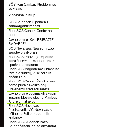
SČS Ivan Cankar: Ptroblemi se
še vrstijo
Pločevina in hrup
SČS Studenci: O pomenu
samoorganiziranosti
Zbor SČS Center: Center naj bo
eden
Javno pismo: KALIBRIRAJTE
RADARJE!
SČS Nova vas: Naslednji zbor
zagotovo v dvorani
Zbor SČS Radvanje: Športno-
turistični center Maribora brez
splošne ambulante
Zbor SČS Magdalena: Oblasti ne
izvajajo funkcij, ki se od njih
pričakujejo
Zbor SČS Center: Že v kratkem
bomo priča nekoliko bolj
urejenemu središču mesta
Javno pismo vstajniških skupin
županu Mestne občine Maribor,
Andreju Fištravcu
Zbor SČS Nova vas:
Predstavniki MČ Nova vas si
očitno ne želijo prebujenih
krajanov
Zbor SČS Studenci: Poziv
Studenčanom, da se aktivirajo!