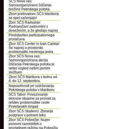
SČS Nova vas:
Samoorganizirano čiščenje
brežine Pekrskega potoka
Zbori prebivalcev SČS Maribora
se spet začenjajo!
Zbor SČS Radvanje:
Radvanjčani zadovoljni z
doseženim, a že gledajo naprej
Predstavitev participatornega
proračuna
Zbor SČS Center in Ivan Cankar:
Še naprej o prostorski
problematiki mestnega jedra
Zbor SČS Nova vas:
Samoorganizirana akcija
čiščenja Pekrskega potoka je
lahko vzgled našim javnim
službam
Zbori SČS Maribora v tednu od
8. do 12. septembra
Nepravilnosti pri vzdrževanju
Pekrskega potoka v Mariboru
SČS Tabor: Povezovanje
delovne skupine za promet za
rešitev problematike ceste
Proletarskih brigad
Zbor SČS Studenci: Zbiranje
podpisov v polnem teku
Zbor SČS Pobrežje: Nujen
ponovni razmislitek o
prometnem režimu na Pobrežju