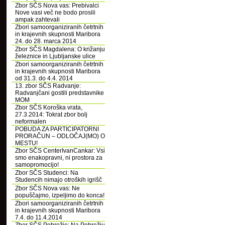
Zbor SČS Nova vas: Prebivalci
Nove vasi več ne bodo prosili
ampak zahtevali
Zbori samoorganiziranih četrtnih
in krajevnih skupnosti Maribora
24. do 28. marca 2014
Zbor SČS Magdalena: O križanju
železnice in Ljubljanske ulice
Zbori samoorganiziranih četrtnih
in krajevnih skupnosti Maribora
od 31.3. do 4.4. 2014
13. zbor SČS Radvanje:
Radvanjčani gostili predstavnike
MOM
Zbor SČS Koroška vrata,
27.3.2014: Tokrat zbor bolj
neformalen
POBUDA ZA PARTICIPATORNI
PRORAČUN – ODLOČAJ(MO) O
MESTU!
Zbor SČS CenterIvanCankar: Vsi
smo enakopravni, ni prostora za
samopromocijo!
Zbor SČS Studenci: Na
Studencih nimajo otroških igrišč
Zbor SČS Nova vas: Ne
popuščajmo, izpeljimo do konca!
Zbori samoorganiziranih četrtnih
in krajevnih skupnosti Maribora
7.4. do 11.4.2014