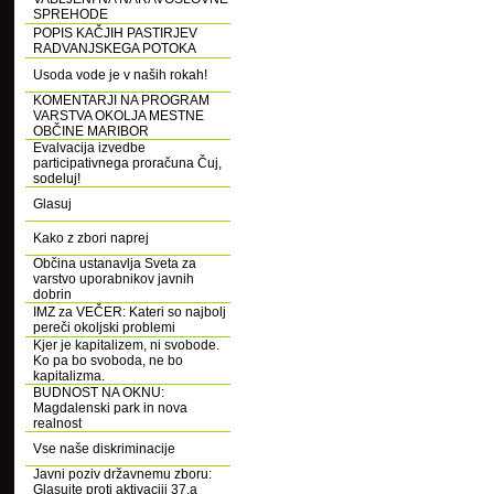
SPREHODE
POPIS KAČJIH PASTIRJEV
RADVANJSKEGA POTOKA
Usoda vode je v naših rokah!
KOMENTARJI NA PROGRAM
VARSTVA OKOLJA MESTNE
OBČINE MARIBOR
Evalvacija izvedbe
participativnega proračuna Čuj,
sodeluj!
Glasuj
Kako z zbori naprej
Občina ustanavlja Sveta za
varstvo uporabnikov javnih
dobrin
IMZ za VEČER: Kateri so najbolj
pereči okoljski problemi
Kjer je kapitalizem, ni svobode.
Ko pa bo svoboda, ne bo
kapitalizma.
BUDNOST NA OKNU:
Magdalenski park in nova
realnost
Vse naše diskriminacije
Javni poziv državnemu zboru:
Glasujte proti aktivaciji 37.a