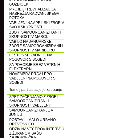
MIYAWAKI MINI URBANI
GOZDIČEK
PROJEKT REVITALIZACIJA
NABREŽJA RADVANJSKEGA
POTOKA
VABLJENI NA APRILSKI ZBOR V
SVOJI SKUPNOSTI
ZBORI SAMOORGANIZIRANIH
SKUPNOSTI V MARCU
VABILO NA JANUARSKE
ZBORE SAMOORGANIZIRANIH
SKUPNOSTI V MARIBORU
LESTOS ŠE ZADNJIČ NA
POGOVOR S SOSEDI
ZA POHORJE BREZ VETRNIH
ELEKTRARN
NOVEMBRA PRAV LEPO
VABLJENI NA POGOVOR S
SOSEDI
Temelj participacije je zaupanje
SPET ZAČENJAMO Z ZBORI
SAMOORGANIZIRANIH
SKUPNOSTI. VABLJENI!
SAMOORGANIZIRANJE V
JUNIJU
POSTAVILI MALO URBANO
DREVESNICO
ODZIV NA VEČEROV INTERVJU
Z ŽUPANOM SAŠO
ARSENOVIČEM