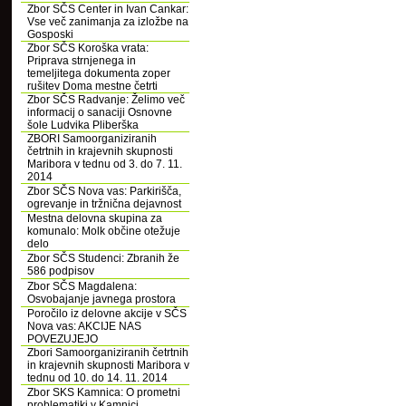
Zbor SČS Center in Ivan Cankar:
Vse več zanimanja za izložbe na
Gosposki
Zbor SČS Koroška vrata:
Priprava strnjenega in
temeljitega dokumenta zoper
rušitev Doma mestne četrti
Zbor SČS Radvanje: Želimo več
informacij o sanaciji Osnovne
šole Ludvika Pliberška
ZBORI Samoorganiziranih
četrtnih in krajevnih skupnosti
Maribora v tednu od 3. do 7. 11.
2014
Zbor SČS Nova vas: Parkirišča,
ogrevanje in tržnična dejavnost
Mestna delovna skupina za
komunalo: Molk občine otežuje
delo
Zbor SČS Studenci: Zbranih že
586 podpisov
Zbor SČS Magdalena:
Osvobajanje javnega prostora
Poročilo iz delovne akcije v SČS
Nova vas: AKCIJE NAS
POVEZUJEJO
Zbori Samoorganiziranih četrtnih
in krajevnih skupnosti Maribora v
tednu od 10. do 14. 11. 2014
Zbor SKS Kamnica: O prometni
problematiki v Kamnici