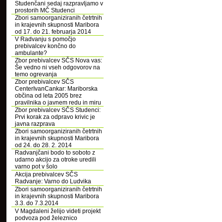
Studenčani sedaj razpravljamo v
prostorih MČ Studenci
Zbori samoorganiziranih četrtnih
in krajevnih skupnosti Maribora
od 17. do 21. februarja 2014
V Radvanju s pomočjo
prebivalcev končno do
ambulante?
Zbor prebivalcev SČS Nova vas:
Še vedno ni vseh odgovorov na
temo ogrevanja
Zbor prebivalcev SČS
CenterIvanCankar: Mariborska
občina od leta 2005 brez
pravilnika o javnem redu in miru
Zbor prebivalcev SČS Studenci:
Prvi korak za odpravo krivic je
javna razprava
Zbori samoorganiziranih četrtnih
in krajevnih skupnosti Maribora
od 24. do 28. 2. 2014
Radvanjčani bodo to soboto z
udarno akcijo za otroke uredili
varno pot v šolo
Akcija prebivalcev SČS
Radvanje: Varno do Ludvika
Zbori samoorganiziranih četrtnih
in krajevnih skupnosti Maribora
3.3. do 7.3.2014
V Magdaleni želijo videti projekt
podvoza pod železnico