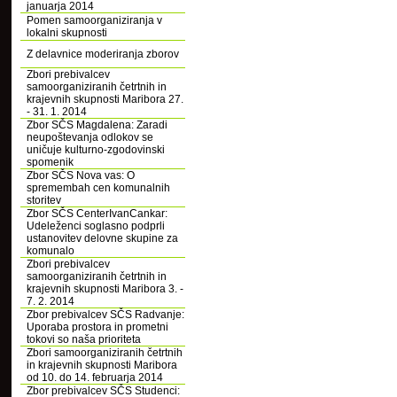
januarja 2014
Pomen samoorganiziranja v
lokalni skupnosti
Z delavnice moderiranja zborov
Zbori prebivalcev
samoorganiziranih četrtnih in
krajevnih skupnosti Maribora 27.
- 31. 1. 2014
Zbor SČS Magdalena: Zaradi
neupoštevanja odlokov se
uničuje kulturno-zgodovinski
spomenik
Zbor SČS Nova vas: O
spremembah cen komunalnih
storitev
Zbor SČS CenterIvanCankar:
Udeleženci soglasno podprli
ustanovitev delovne skupine za
komunalo
Zbori prebivalcev
samoorganiziranih četrtnih in
krajevnih skupnosti Maribora 3. -
7. 2. 2014
Zbor prebivalcev SČS Radvanje:
Uporaba prostora in prometni
tokovi so naša prioriteta
Zbori samoorganiziranih četrtnih
in krajevnih skupnosti Maribora
od 10. do 14. februarja 2014
Zbor prebivalcev SČS Studenci: