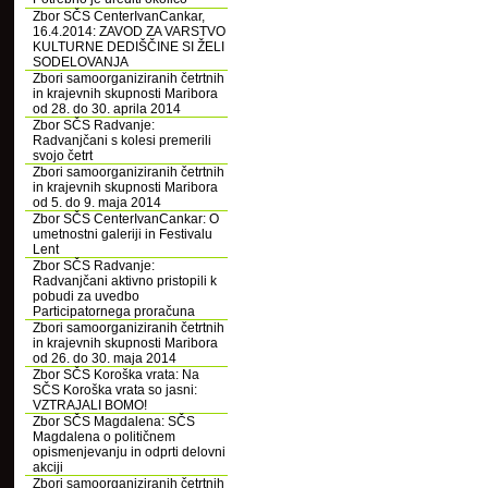
Zbor SČS CenterIvanCankar,
16.4.2014: ZAVOD ZA VARSTVO
KULTURNE DEDIŠČINE SI ŽELI
SODELOVANJA
Zbori samoorganiziranih četrtnih
in krajevnih skupnosti Maribora
od 28. do 30. aprila 2014
Zbor SČS Radvanje:
Radvanjčani s kolesi premerili
svojo četrt
Zbori samoorganiziranih četrtnih
in krajevnih skupnosti Maribora
od 5. do 9. maja 2014
Zbor SČS CenterIvanCankar: O
umetnostni galeriji in Festivalu
Lent
Zbor SČS Radvanje:
Radvanjčani aktivno pristopili k
pobudi za uvedbo
Participatornega proračuna
Zbori samoorganiziranih četrtnih
in krajevnih skupnosti Maribora
od 26. do 30. maja 2014
Zbor SČS Koroška vrata: Na
SČS Koroška vrata so jasni:
VZTRAJALI BOMO!
Zbor SČS Magdalena: SČS
Magdalena o političnem
opismenjevanju in odprti delovni
akciji
Zbori samoorganiziranih četrtnih