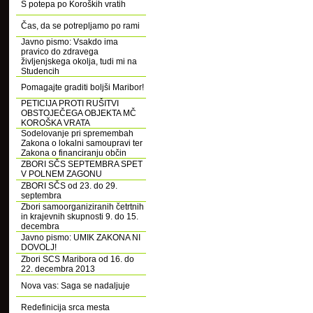
S potepa po Koroških vratih
Čas, da se potrepljamo po rami
Javno pismo: Vsakdo ima
pravico do zdravega
življenjskega okolja, tudi mi na
Studencih
Pomagajte graditi boljši Maribor!
PETICIJA PROTI RUŠITVI
OBSTOJEČEGA OBJEKTA MČ
KOROŠKA VRATA
Sodelovanje pri spremembah
Zakona o lokalni samoupravi ter
Zakona o financiranju občin
ZBORI SČS SEPTEMBRA SPET
V POLNEM ZAGONU
ZBORI SČS od 23. do 29.
septembra
Zbori samoorganiziranih četrtnih
in krajevnih skupnosti 9. do 15.
decembra
Javno pismo: UMIK ZAKONA NI
DOVOLJ!
Zbori SCS Maribora od 16. do
22. decembra 2013
Nova vas: Saga se nadaljuje
Redefinicija srca mesta