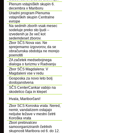
Plenum vstajniških skupin 6.
decembra v Mariboru
Uradni program Plenuma
vstajniških skupin Centralne
evrope
Na sedmih zborih vsak mesec
sodeluje preko sto ljudi –
izvedenih je že več kot
sedemdeset zborov.
Zbor SČS Nova vas: Ne
sprejemamo izgovorov, da se
obračunska obdobja ne morejo
poenotiti
ZA začetek medsebojnega
dialoga o turizmu v Radvanju
Zbor SČS Magdalena: V
Magdaleni vse v redu
Gosposka za novo leto bolj
dostojanstvena
SČS CenterCankar vabijo na
skodelico čaja in klepet
Hvala, Mariborčani!
Zbor SCS Koroska vrata: Nered,
nemir, vandalizem ostajajo
neljube težave v mestni četrti
Koroška vrata
Zbori prebivalcev
samoorganiziranih četrtnih
skupnosti Maribora od 6. do 12.