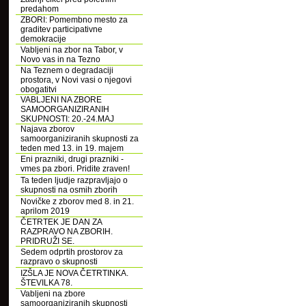
predahom
ZBORI: Pomembno mesto za
graditev participativne
demokracije
Vabljeni na zbor na Tabor, v
Novo vas in na Tezno
Na Teznem o degradaciji
prostora, v Novi vasi o njegovi
obogatitvi
VABLJENI NA ZBORE
SAMOORGANIZIRANIH
SKUPNOSTI: 20.-24.MAJ
Najava zborov
samoorganiziranih skupnosti za
teden med 13. in 19. majem
Eni prazniki, drugi prazniki -
vmes pa zbori. Pridite zraven!
Ta teden ljudje razpravljajo o
skupnosti na osmih zborih
Novičke z zborov med 8. in 21.
aprilom 2019
ČETRTEK JE DAN ZA
RAZPRAVO NA ZBORIH.
PRIDRUŽI SE.
Sedem odprtih prostorov za
razpravo o skupnosti
IZŠLA JE NOVA ČETRTINKA.
ŠTEVILKA 78.
Vabljeni na zbore
samoorganiziranih skupnosti