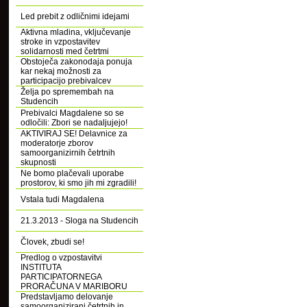
Led prebit z odličnimi idejami
Aktivna mladina, vključevanje
stroke in vzpostavitev
solidarnosti med četrtmi
Obstoječa zakonodaja ponuja
kar nekaj možnosti za
participacijo prebivalcev
Želja po spremembah na
Studencih
Prebivalci Magdalene so se
odločili: Zbori se nadaljujejo!
AKTIVIRAJ SE! Delavnice za
moderatorje zborov
samoorganizirnih četrtnih
skupnosti
Ne bomo plačevali uporabe
prostorov, ki smo jih mi zgradili!
Vstala tudi Magdalena
21.3.2013 - Sloga na Studencih
Človek, zbudi se!
Predlog o vzpostavitvi
INSTITUTA
PARTICIPATORNEGA
PRORAČUNA V MARIBORU
Predstavljamo delovanje
samoorganizirani četrtnih in