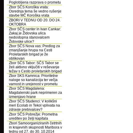
Poglobljena razprava o prometu
Zbor SČS Koroška vrata:
Osrednja tema še vedno rušenje
stavbe MČ Koroška vrata
ZBORI V TEDNU OD 20. DO 24.
OKTOBRA
Zbor SČS center in Ivan Cankar:
Zakaj je Židovska ulica
nedostopna stanovalcem
Židovske ulice?
Zbor SČS Nova vas: Predlog za
zmanjšanje hrupa na Cesti
Proletarskih brigad je že
oblikovan
Zbor SČS Tabor: SČS Tabor se
želi aktivno vključiti v reševanje
težav s Cesto proletarskih brigad
Zbor SKS Kamnica: Prioritetne
naloge so kanalizcija ter večja
varnost in urejenost v prometu
Zbor SČS Magdalena:
Magdalenski park neprimeren za
izmenjavo hrane
Zbor SČS Studenci: V kolikšni
meri Ecolab in Tekol vplivata na
zdravje prebivalcev?
Zbor SČS Pobrežje: Prometna
ureditev po želji kapitala
Zbori Samoorganiziranih četrtnih
in krajevnih skupnosti Maribora v
tednu od 27. do 30. 10.2014