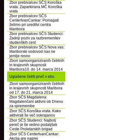
Zbor prebivalcev SČS Koroška
vrata: Zaparkirana MČ Koroška
vrata
Zbor prebivalcev SČS
CenterIvanCankar: Pomagati
želimo pri ureditvi centra
Maribora
Zbor prebivalcev SČS Studenci:
Zadnji poziv za razbremenitev
studenških cest
Zbor prebivalcev SČS Nova vas:
Mariborski vodovod nas ne
jemlje resno
Zbori samoorganiziranih četrtnih
in krajevnih skupnosti
Maribora10. do 14. marca 2014
Uglašene četrti prvič v etru
Zbori samoorganiziranih četrtnih
in krajevnih skupnosti Maribora
od 17. do 21. marca 2014
Zbor SČS Magdalena:
Magdalenčani aktivni ob Dnevu
za spremembe
Zbor SČS Koroška vrata: Kako
aktivirati še več sokrajanov
Zbor SČS Studenci: Najbolj
pereč je še vedno podaljšek
Ceste Proletarskih brigad
Zbor SČS CenterIvanCankar:
Akcija gre naprej