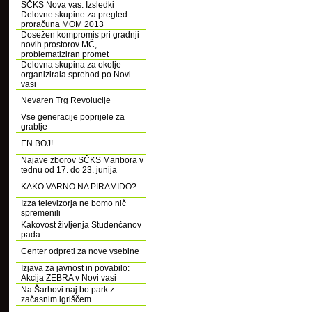
SČKS Nova vas: Izsledki
Delovne skupine za pregled
proračuna MOM 2013
Dosežen kompromis pri gradnji
novih prostorov MČ,
problematiziran promet
Delovna skupina za okolje
organizirala sprehod po Novi
vasi
Nevaren Trg Revolucije
Vse generacije poprijele za
grablje
EN BOJ!
Najave zborov SČKS Maribora v
tednu od 17. do 23. junija
KAKO VARNO NA PIRAMIDO?
Izza televizorja ne bomo nič
spremenili
Kakovost življenja Studenčanov
pada
Center odpreti za nove vsebine
Izjava za javnost in povabilo:
Akcija ZEBRA v Novi vasi
Na Šarhovi naj bo park z
začasnim igriščem