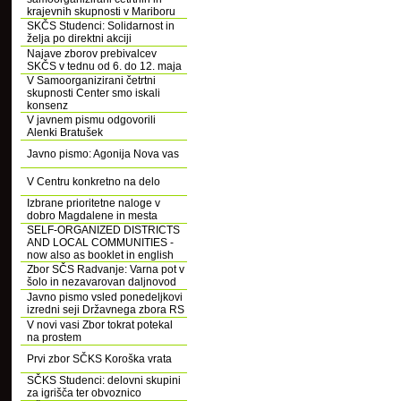
krajevnih skupnosti v Mariboru
SKČS Studenci: Solidarnost in
želja po direktni akciji
Najave zborov prebivalcev
SKČS v tednu od 6. do 12. maja
V Samoorganizirani četrtni
skupnosti Center smo iskali
konsenz
V javnem pismu odgovorili
Alenki Bratušek
Javno pismo: Agonija Nova vas
V Centru konkretno na delo
Izbrane prioritetne naloge v
dobro Magdalene in mesta
SELF-ORGANIZED DISTRICTS
AND LOCAL COMMUNITIES -
now also as booklet in english
Zbor SČS Radvanje: Varna pot v
šolo in nezavarovan daljnovod
Javno pismo vsled ponedeljkovi
izredni seji Državnega zbora RS
V novi vasi Zbor tokrat potekal
na prostem
Prvi zbor SČKS Koroška vrata
SČKS Studenci: delovni skupini
za igrišča ter obvoznico