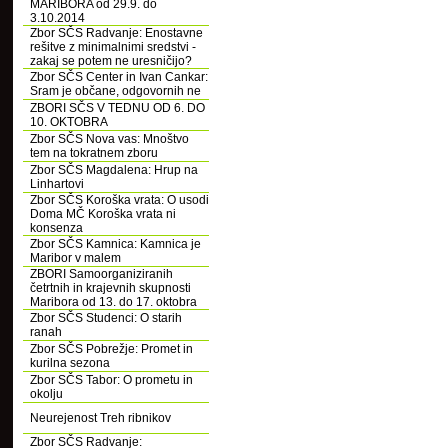
MARIBORA od 29.9. do
3.10.2014
Zbor SČS Radvanje: Enostavne
rešitve z minimalnimi sredstvi -
zakaj se potem ne uresničijo?
Zbor SČS Center in Ivan Cankar:
Sram je občane, odgovornih ne
ZBORI SČS V TEDNU OD 6. DO
10. OKTOBRA
Zbor SČS Nova vas: Mnoštvo
tem na tokratnem zboru
Zbor SČS Magdalena: Hrup na
Linhartovi
Zbor SČS Koroška vrata: O usodi
Doma MČ Koroška vrata ni
konsenza
Zbor SČS Kamnica: Kamnica je
Maribor v malem
ZBORI Samoorganiziranih
četrtnih in krajevnih skupnosti
Maribora od 13. do 17. oktobra
Zbor SČS Studenci: O starih
ranah
Zbor SČS Pobrežje: Promet in
kurilna sezona
Zbor SČS Tabor: O prometu in
okolju
Neurejenost Treh ribnikov
Zbor SČS Radvanje: