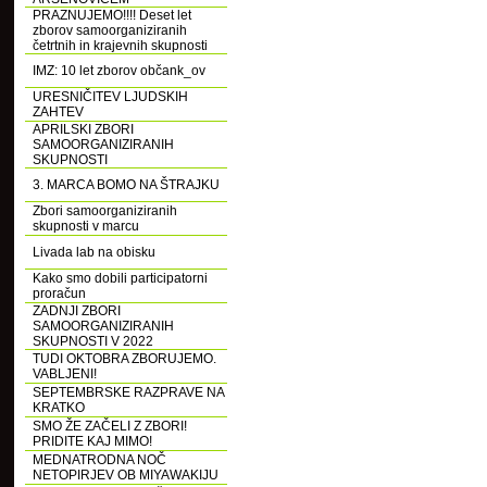
PRAZNUJEMO!!!! Deset let
zborov samoorganiziranih
četrtnih in krajevnih skupnosti
IMZ: 10 let zborov občank_ov
URESNIČITEV LJUDSKIH
ZAHTEV
APRILSKI ZBORI
SAMOORGANIZIRANIH
SKUPNOSTI
3. MARCA BOMO NA ŠTRAJKU
Zbori samoorganiziranih
skupnosti v marcu
Livada lab na obisku
Kako smo dobili participatorni
proračun
ZADNJI ZBORI
SAMOORGANIZIRANIH
SKUPNOSTI V 2022
TUDI OKTOBRA ZBORUJEMO.
VABLJENI!
SEPTEMBRSKE RAZPRAVE NA
KRATKO
SMO ŽE ZAČELI Z ZBORI!
PRIDITE KAJ MIMO!
MEDNATRODNA NOČ
NETOPIRJEV OB MIYAWAKIJU