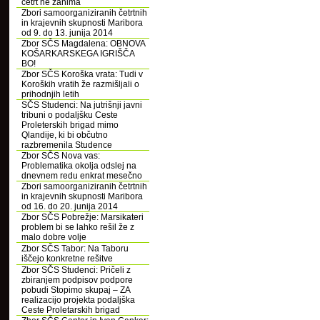
četrt ne zanima
Zbori samoorganiziranih četrtnih
in krajevnih skupnosti Maribora
od 9. do 13. junija 2014
Zbor SČS Magdalena: OBNOVA
KOŠARKARSKEGA IGRIŠČA
BO!
Zbor SČS Koroška vrata: Tudi v
Koroških vratih že razmišljali o
prihodnjih letih
SČS Studenci: Na jutrišnji javni
tribuni o podaljšku Ceste
Proleterskih brigad mimo
Qlandije, ki bi občutno
razbremenila Studence
Zbor SČS Nova vas:
Problematika okolja odslej na
dnevnem redu enkrat mesečno
Zbori samoorganiziranih četrtnih
in krajevnih skupnosti Maribora
od 16. do 20. junija 2014
Zbor SČS Pobrežje: Marsikateri
problem bi se lahko rešil že z
malo dobre volje
Zbor SČS Tabor: Na Taboru
iščejo konkretne rešitve
Zbor SČS Studenci: Pričeli z
zbiranjem podpisov podpore
pobudi Stopimo skupaj – ZA
realizacijo projekta podaljška
Ceste Proletarskih brigad