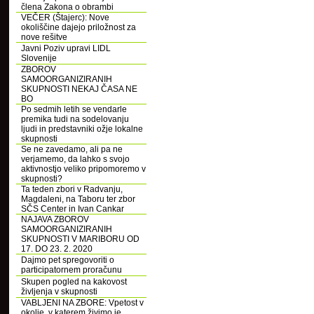
člena Zakona o obrambi
VEČER (Štajerc): Nove
okoliščine dajejo priložnost za
nove rešitve
Javni Poziv upravi LIDL
Slovenije
ZBOROV
SAMOORGANIZIRANIH
SKUPNOSTI NEKAJ ČASA NE
BO
Po sedmih letih se vendarle
premika tudi na sodelovanju
ljudi in predstavniki ožje lokalne
skupnosti
Se ne zavedamo, ali pa ne
verjamemo, da lahko s svojo
aktivnostjo veliko pripomoremo v
skupnosti?
Ta teden zbori v Radvanju,
Magdaleni, na Taboru ter zbor
SČS Center in Ivan Cankar
NAJAVA ZBOROV
SAMOORGANIZIRANIH
SKUPNOSTI V MARIBORU OD
17. DO 23. 2. 2020
Dajmo pet spregovoriti o
participatornem proračunu
Skupen pogled na kakovost
življenja v skupnosti
VABLJENI NA ZBORE: Vpetost v
okolje, v katerem živimo je