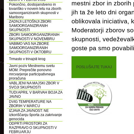
mestni zbor in zborih 
Pokončno, dostojanstveno in
tovariško v novem letu na zborih
jih ta že leto dni org
samoorganiziranih skupnosti v
Mariboru
oblikovala iniciativa, 
ZADNJI LETOŠNJI ZBORI
SAMOORGANIZIRANIH
Moderatorji zborov s
SKUPNOSTI
ZBORI SAMOORGANIZIRANIH
skupnosti, vedeževalk
SKUPNOSTI V NOVEMBRU
VABIMO VAS NA ZBORE
goste pa smo povabili
SAMOORGANIZIRANIH
SKUPNOSTI V OKTOBRU
Trmasto v trinajsti krog
Javni poziv Mestnemu svetu
POSLUŠAJTE TUKAJ
MOM: Preprečite ponovno
mrcvarjenje participativnega
proračuna
VABLJENI NA MAJSKI ZBOR V
SVOJI SKUPNOSTI
TUDI APRIL V BARVAH BOJA ZA
JAVNO
DVIG TEMPERATURE NA
ZBORIH V MARCU
IZJAVA ZA JAVNOST: NE
izkoriščanju športa za zakrivanje
genocida
ODPRTI PROSTORI ZA
RAZPRAVO O SKUPNOSTI V
FEBRUARJU