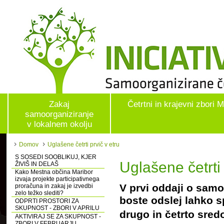
Zakaj
Četrtni in krajevni zbori 
samoorganiziranje
v lokalnem okolju
Domov
Uglašene četrti prvič v etru
S SOSEDI SOOBLIKUJ, KJER
Uglašene četrti 
ŽIVIŠ IN DELAŠ
Kako Mestna občina Maribor
izvaja projekte participativnega
V prvi oddaji o samo
proračuna in zakaj je izvedbi
zelo težko slediti?
boste odslej lahko 
ODPRTI PROSTORI ZA
SKUPNOST - ZBORI V APRILU
drugo in četrto sre
AKTIVIRAJ SE ZA SKUPNOST -
ZBORI V FEBRUARJU