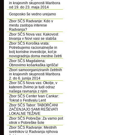
in krajevnih skupnosti Maribora
od 19. do 23. maja 2014
Gosposko še vedno urejamo
Zbor SČS Radvanje: Kdo v
mestu zastopa interese
Radvanja?
Zbor SČS Nova vas: Kakovost
bivanja v Novi vasi se slabša
Zbor SČS Koroška vrata:
Potrebujemo racionalnejše in
bolj koristne investicije, kot je
novogradnja doma mestne četrti
Zbor SČS Magdalena:
Obnovimo košarkaška igrišča!
Zbori samoorganiziranih četrtnih
in krajevnih skupnosti Maribora
2. do 6. junija 2014
Zbor SČS Nova vas: Okolje, v
katerem živimo je tudi odraz
našega ravnanja z njim
Zbor SČS Center Ivan Cankar:
Tokrat o Festivalu Lent
Zbor SČS Tabor: TABORČANI
ZAČENJAJO SAMI REŠEVATI
LOKALNE TEŽAVE
Zbor SČS Pobrežje: Za varno pot
otrok v Pobreške šole
Zbor SČS Radvanje: Mestnih
svetnikov iz Radvanja njihova