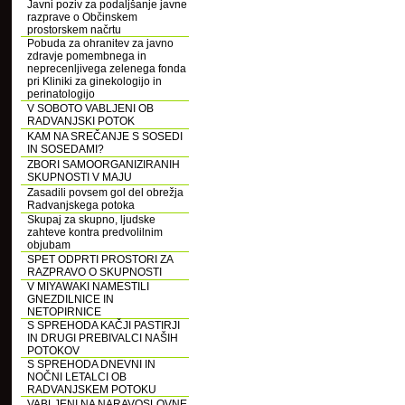
Javni poziv za podaljšanje javne
razprave o Občinskem
prostorskem načrtu
Pobuda za ohranitev za javno
zdravje pomembnega in
neprecenljivega zelenega fonda
pri Kliniki za ginekologijo in
perinatologijo
V SOBOTO VABLJENI OB
RADVANJSKI POTOK
KAM NA SREČANJE S SOSEDI
IN SOSEDAMI?
ZBORI SAMOORGANIZIRANIH
SKUPNOSTI V MAJU
Zasadili povsem gol del obrežja
Radvanjskega potoka
Skupaj za skupno, ljudske
zahteve kontra predvolilnim
objubam
SPET ODPRTI PROSTORI ZA
RAZPRAVO O SKUPNOSTI
V MIYAWAKI NAMESTILI
GNEZDILNICE IN
NETOPIRNICE
S SPREHODA KAČJI PASTIRJI
IN DRUGI PREBIVALCI NAŠIH
POTOKOV
S SPREHODA DNEVNI IN
NOČNI LETALCI OB
RADVANJSKEM POTOKU
VABLJENI NA NARAVOSLOVNE