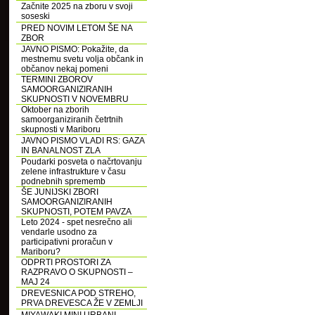
Začnite 2025 na zboru v svoji
soseski
PRED NOVIM LETOM ŠE NA
ZBOR
JAVNO PISMO: Pokažite, da
mestnemu svetu volja občank in
občanov nekaj pomeni
TERMINI ZBOROV
SAMOORGANIZIRANIH
SKUPNOSTI V NOVEMBRU
Oktober na zborih
samoorganiziranih četrtnih
skupnosti v Mariboru
JAVNO PISMO VLADI RS: GAZA
IN BANALNOST ZLA
Poudarki posveta o načrtovanju
zelene infrastrukture v času
podnebnih sprememb
ŠE JUNIJSKI ZBORI
SAMOORGANIZIRANIH
SKUPNOSTI, POTEM PAVZA
Leto 2024 - spet nesrečno ali
vendarle usodno za
participativni proračun v
Mariboru?
ODPRTI PROSTORI ZA
RAZPRAVO O SKUPNOSTI –
MAJ 24
DREVESNICA POD STREHO,
PRVA DREVESCA ŽE V ZEMLJI