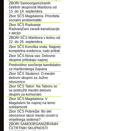
ZBORI Samoorganiziranih
četrtnih skupnosti Maribora od
15. do 19. septembra
Zbor SČS Magdalena: Prioriteta
socialni problematiki
Zbor SČS Radvanje:
Radvanjčani zaradi kanalizacije
v akcijo
ZBORI SČS Maribora v tednu od
22. do 26. septembra
Zbor SČS Koroška vrata: Najprej
kompletna evidenca, nato pritisk
Zbor SČS Nova vas: Delovne
skupine pritiskajo naprej
Predvolilno soočenje kandidatov
za mariboskega župana
Zbor SČS Studenci: O mestni
delovni skupini za Južno
obvoznico
Zbor SČS Tabor: Na Taboru so
se pridružili mestni delovni
skupini za komunalo
Zbor SČS Magdalena: V
Magdaleni še naprej na temo
solidarnosti
Zbor SČS Pobrežje: Bo del
obvoznice skozi mesto izvzet iz
vinjetnega sistema?
ZBORI SAMOORGANIZIRANIH
ČETRTNIH SKUPNOSTI