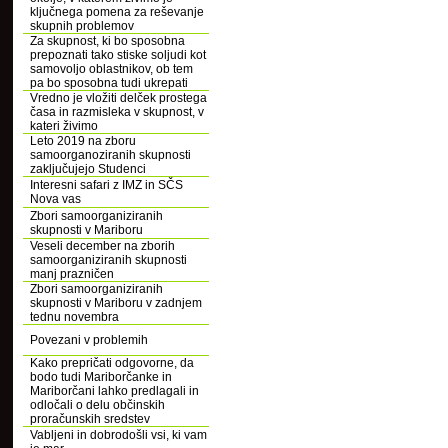
ključnega pomena za reševanje
skupnih problemov
Za skupnost, ki bo sposobna
prepoznati tako stiske soljudi kot
samovoljo oblastnikov, ob tem
pa bo sposobna tudi ukrepati
Vredno je vložiti delček prostega
časa in razmisleka v skupnost, v
kateri živimo
Leto 2019 na zboru
samoorganoziranih skupnosti
zaključujejo Studenci
Interesni safari z IMZ in SČS
Nova vas
Zbori samoorganiziranih
skupnosti v Mariboru
Veseli december na zborih
samoorganiziranih skupnosti
manj prazničen
Zbori samoorganiziranih
skupnosti v Mariboru v zadnjem
tednu novembra
Povezani v problemih
Kako prepričati odgovorne, da
bodo tudi Mariborčanke in
Mariborčani lahko predlagali in
odločali o delu občinskih
proračunskih sredstev
Vabljeni in dobrodošli vsi, ki vam