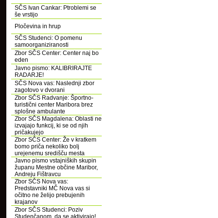
SČS Ivan Cankar: Ptroblemi se
še vrstijo
Pločevina in hrup
SČS Studenci: O pomenu
samoorganiziranosti
Zbor SČS Center: Center naj bo
eden
Javno pismo: KALIBRIRAJTE
RADARJE!
SČS Nova vas: Naslednji zbor
zagotovo v dvorani
Zbor SČS Radvanje: Športno-
turistični center Maribora brez
splošne ambulante
Zbor SČS Magdalena: Oblasti ne
izvajajo funkcij, ki se od njih
pričakujejo
Zbor SČS Center: Že v kratkem
bomo priča nekoliko bolj
urejenemu središču mesta
Javno pismo vstajniških skupin
županu Mestne občine Maribor,
Andreju Fištravcu
Zbor SČS Nova vas:
Predstavniki MČ Nova vas si
očitno ne želijo prebujenih
krajanov
Zbor SČS Studenci: Poziv
Studenčanom, da se aktivirajo!