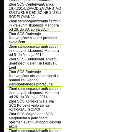
Zbor SČS CenterIvanCankar,
16.4.2014: ZAVOD ZA VARSTVO
KULTURNE DEDIŠČINE SI ŽELI
SODELOVANJA
Zbori samoorganiziranih četrtnih
in krajevnih skupnosti Maribora
od 28. do 30. aprila 2014
Zbor SČS Radvanje:
Radvanjčani s kolesi premerili
svojo četrt
Zbori samoorganiziranih četrtnih
in krajevnih skupnosti Maribora
od 5. do 9. maja 2014
Zbor SČS CenterIvanCankar: O
umetnostni galeriji in Festivalu
Lent
Zbor SČS Radvanje:
Radvanjčani aktivno pristopili k
pobudi za uvedbo
Participatornega proračuna
Zbori samoorganiziranih četrtnih
in krajevnih skupnosti Maribora
od 26. do 30. maja 2014
Zbor SČS Koroška vrata: Na
SČS Koroška vrata so jasni:
VZTRAJALI BOMO!
Zbor SČS Magdalena: SČS
Magdalena o političnem
opismenjevanju in odprti delovni
akciji
Zbori samoorganiziranih četrtnih