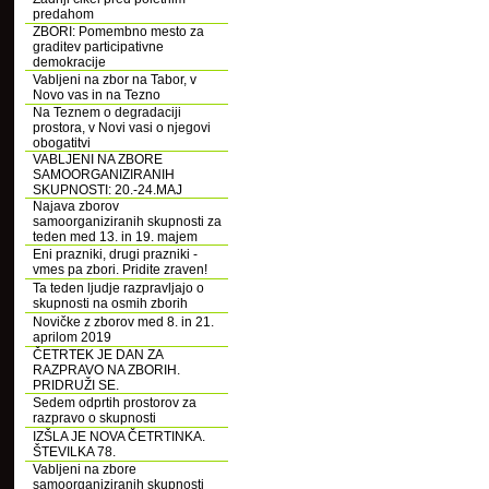
predahom
ZBORI: Pomembno mesto za
graditev participativne
demokracije
Vabljeni na zbor na Tabor, v
Novo vas in na Tezno
Na Teznem o degradaciji
prostora, v Novi vasi o njegovi
obogatitvi
VABLJENI NA ZBORE
SAMOORGANIZIRANIH
SKUPNOSTI: 20.-24.MAJ
Najava zborov
samoorganiziranih skupnosti za
teden med 13. in 19. majem
Eni prazniki, drugi prazniki -
vmes pa zbori. Pridite zraven!
Ta teden ljudje razpravljajo o
skupnosti na osmih zborih
Novičke z zborov med 8. in 21.
aprilom 2019
ČETRTEK JE DAN ZA
RAZPRAVO NA ZBORIH.
PRIDRUŽI SE.
Sedem odprtih prostorov za
razpravo o skupnosti
IZŠLA JE NOVA ČETRTINKA.
ŠTEVILKA 78.
Vabljeni na zbore
samoorganiziranih skupnosti