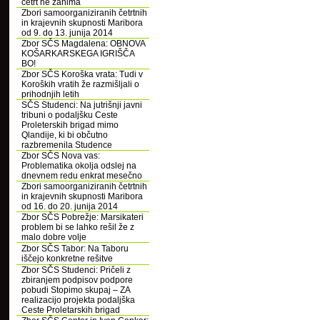
četrt ne zanima
Zbori samoorganiziranih četrtnih
in krajevnih skupnosti Maribora
od 9. do 13. junija 2014
Zbor SČS Magdalena: OBNOVA
KOŠARKARSKEGA IGRIŠČA
BO!
Zbor SČS Koroška vrata: Tudi v
Koroških vratih že razmišljali o
prihodnjih letih
SČS Studenci: Na jutrišnji javni
tribuni o podaljšku Ceste
Proleterskih brigad mimo
Qlandije, ki bi občutno
razbremenila Studence
Zbor SČS Nova vas:
Problematika okolja odslej na
dnevnem redu enkrat mesečno
Zbori samoorganiziranih četrtnih
in krajevnih skupnosti Maribora
od 16. do 20. junija 2014
Zbor SČS Pobrežje: Marsikateri
problem bi se lahko rešil že z
malo dobre volje
Zbor SČS Tabor: Na Taboru
iščejo konkretne rešitve
Zbor SČS Studenci: Pričeli z
zbiranjem podpisov podpore
pobudi Stopimo skupaj – ZA
realizacijo projekta podaljška
Ceste Proletarskih brigad