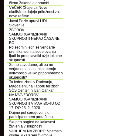
člena Zakona o obrambi
VEČER (Štajerc): Nove
okoliščine dajejo priložnost za
nove rešitve
Javni Poziv upravi LIDL
Slovenije
ZBOROV
SAMOORGANIZIRANIH
SKUPNOSTI NEKAJ ČASA NE
BO
Po sedmih letih se vendarle
premika tudi na sodelovanju
ljudi in predstavniki ožje lokalne
skupnosti
Se ne zavedamo, ali pa ne
verjamemo, da lahko s svojo
aktivnostjo veliko pripomoremo v
skupnosti?
Ta teden zbori v Radvanju,
Magdaleni, na Taboru ter zbor
SČS Center in Ivan Cankar
NAJAVA ZBOROV
SAMOORGANIZIRANIH
SKUPNOSTI V MARIBORU OD
17. DO 23. 2. 2020
Dajmo pet spregovoriti o
participatornem proračunu
Skupen pogled na kakovost
življenja v skupnosti
VABLJENI NA ZBORE: Vpetost v
okolje, v katerem živimo je