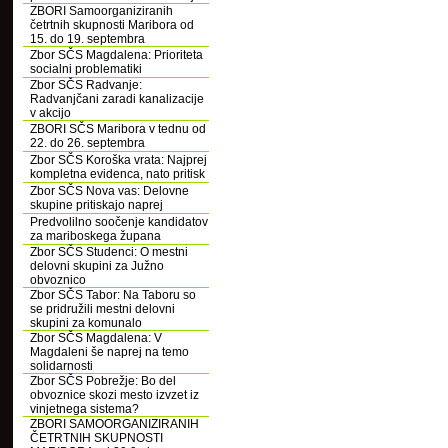
ZBORI Samoorganiziranih
četrtnih skupnosti Maribora od
15. do 19. septembra
Zbor SČS Magdalena: Prioriteta
socialni problematiki
Zbor SČS Radvanje:
Radvanjčani zaradi kanalizacije
v akcijo
ZBORI SČS Maribora v tednu od
22. do 26. septembra
Zbor SČS Koroška vrata: Najprej
kompletna evidenca, nato pritisk
Zbor SČS Nova vas: Delovne
skupine pritiskajo naprej
Predvolilno soočenje kandidatov
za mariboskega župana
Zbor SČS Studenci: O mestni
delovni skupini za Južno
obvoznico
Zbor SČS Tabor: Na Taboru so
se pridružili mestni delovni
skupini za komunalo
Zbor SČS Magdalena: V
Magdaleni še naprej na temo
solidarnosti
Zbor SČS Pobrežje: Bo del
obvoznice skozi mesto izvzet iz
vinjetnega sistema?
ZBORI SAMOORGANIZIRANIH
ČETRTNIH SKUPNOSTI