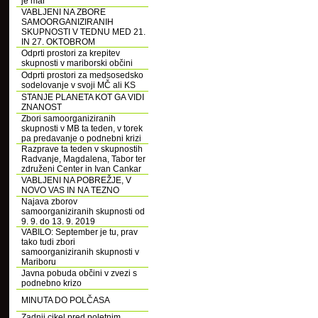
je mar
VABLJENI NA ZBORE
SAMOORGANIZIRANIH
SKUPNOSTI V TEDNU MED 21.
IN 27. OKTOBROM
Odprti prostori za krepitev
skupnosti v mariborski občini
Odprti prostori za medsosedsko
sodelovanje v svoji MČ ali KS
STANJE PLANETA KOT GA VIDI
ZNANOST
Zbori samoorganiziranih
skupnosti v MB ta teden, v torek
pa predavanje o podnebni krizi
Razprave ta teden v skupnostih
Radvanje, Magdalena, Tabor ter
združeni Center in Ivan Cankar
VABLJENI NA POBREŽJE, V
NOVO VAS IN NA TEZNO
Najava zborov
samoorganiziranih skupnosti od
9. 9. do 13. 9. 2019
VABILO: September je tu, prav
tako tudi zbori
samoorganiziranih skupnosti v
Mariboru
Javna pobuda občini v zvezi s
podnebno krizo
MINUTA DO POLČASA
Zadnji cikel pred poletnim