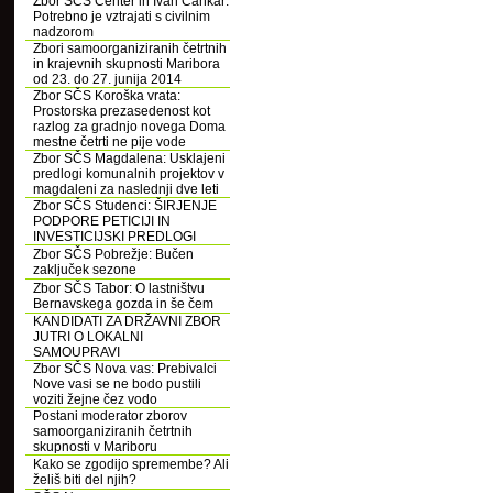
Zbor SČS Center in Ivan Cankar:
Potrebno je vztrajati s civilnim
nadzorom
Zbori samoorganiziranih četrtnih
in krajevnih skupnosti Maribora
od 23. do 27. junija 2014
Zbor SČS Koroška vrata:
Prostorska prezasedenost kot
razlog za gradnjo novega Doma
mestne četrti ne pije vode
Zbor SČS Magdalena: Usklajeni
predlogi komunalnih projektov v
magdaleni za naslednji dve leti
Zbor SČS Studenci: ŠIRJENJE
PODPORE PETICIJI IN
INVESTICIJSKI PREDLOGI
Zbor SČS Pobrežje: Bučen
zaključek sezone
Zbor SČS Tabor: O lastništvu
Bernavskega gozda in še čem
KANDIDATI ZA DRŽAVNI ZBOR
JUTRI O LOKALNI
SAMOUPRAVI
Zbor SČS Nova vas: Prebivalci
Nove vasi se ne bodo pustili
voziti žejne čez vodo
Postani moderator zborov
samoorganiziranih četrtnih
skupnosti v Mariboru
Kako se zgodijo spremembe? Ali
želiš biti del njih?