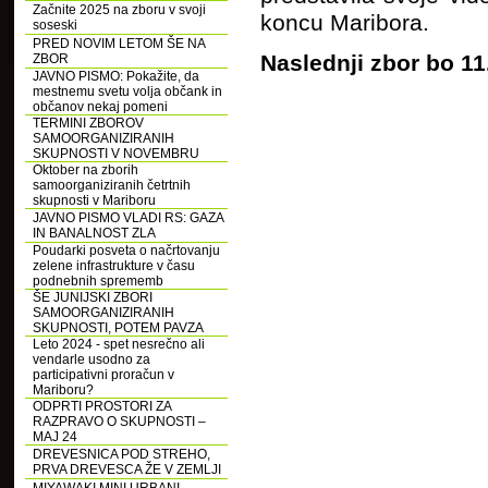
Začnite 2025 na zboru v svoji
koncu Maribora.
soseski
PRED NOVIM LETOM ŠE NA
Naslednji zbor bo 11
ZBOR
JAVNO PISMO: Pokažite, da
mestnemu svetu volja občank in
občanov nekaj pomeni
TERMINI ZBOROV
SAMOORGANIZIRANIH
SKUPNOSTI V NOVEMBRU
Oktober na zborih
samoorganiziranih četrtnih
skupnosti v Mariboru
JAVNO PISMO VLADI RS: GAZA
IN BANALNOST ZLA
Poudarki posveta o načrtovanju
zelene infrastrukture v času
podnebnih sprememb
ŠE JUNIJSKI ZBORI
SAMOORGANIZIRANIH
SKUPNOSTI, POTEM PAVZA
Leto 2024 - spet nesrečno ali
vendarle usodno za
participativni proračun v
Mariboru?
ODPRTI PROSTORI ZA
RAZPRAVO O SKUPNOSTI –
MAJ 24
DREVESNICA POD STREHO,
PRVA DREVESCA ŽE V ZEMLJI