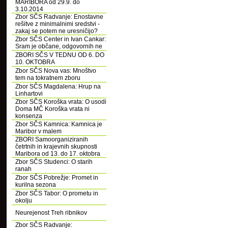
MARIBORA od 29.9. do
3.10.2014
Zbor SČS Radvanje: Enostavne
rešitve z minimalnimi sredstvi -
zakaj se potem ne uresničijo?
Zbor SČS Center in Ivan Cankar:
Sram je občane, odgovornih ne
ZBORI SČS V TEDNU OD 6. DO
10. OKTOBRA
Zbor SČS Nova vas: Mnoštvo
tem na tokratnem zboru
Zbor SČS Magdalena: Hrup na
Linhartovi
Zbor SČS Koroška vrata: O usodi
Doma MČ Koroška vrata ni
konsenza
Zbor SČS Kamnica: Kamnica je
Maribor v malem
ZBORI Samoorganiziranih
četrtnih in krajevnih skupnosti
Maribora od 13. do 17. oktobra
Zbor SČS Studenci: O starih
ranah
Zbor SČS Pobrežje: Promet in
kurilna sezona
Zbor SČS Tabor: O prometu in
okolju
Neurejenost Treh ribnikov
Zbor SČS Radvanje: