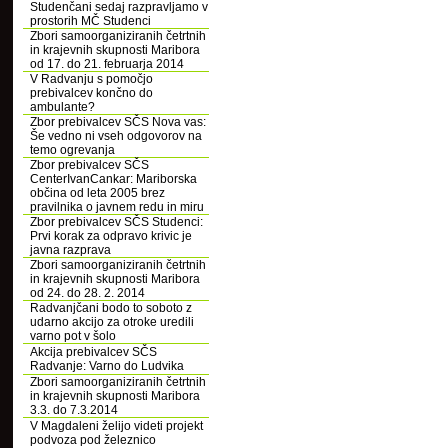
Studenčani sedaj razpravljamo v
prostorih MČ Studenci
Zbori samoorganiziranih četrtnih
in krajevnih skupnosti Maribora
od 17. do 21. februarja 2014
V Radvanju s pomočjo
prebivalcev končno do
ambulante?
Zbor prebivalcev SČS Nova vas:
Še vedno ni vseh odgovorov na
temo ogrevanja
Zbor prebivalcev SČS
CenterIvanCankar: Mariborska
občina od leta 2005 brez
pravilnika o javnem redu in miru
Zbor prebivalcev SČS Studenci:
Prvi korak za odpravo krivic je
javna razprava
Zbori samoorganiziranih četrtnih
in krajevnih skupnosti Maribora
od 24. do 28. 2. 2014
Radvanjčani bodo to soboto z
udarno akcijo za otroke uredili
varno pot v šolo
Akcija prebivalcev SČS
Radvanje: Varno do Ludvika
Zbori samoorganiziranih četrtnih
in krajevnih skupnosti Maribora
3.3. do 7.3.2014
V Magdaleni želijo videti projekt
podvoza pod železnico