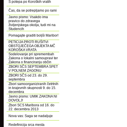
S potepa po Koroških vratih
Čas, da se potrepljamo po rami
Javno pismo: Vsakdo ima
pravico do zdravega
življenjskega okolja, tudi mi na
Studencih
Pomagajte graditi boljši Maribor!
PETICIJA PROTI RUŠITVI
OBSTOJEČEGA OBJEKTA MČ
KOROŠKA VRATA
Sodelovanje pri spremembah
Zakona o lokalni samoupravi ter
Zakona o financiranju občin
ZBORI SČS SEPTEMBRA SPET
V POLNEM ZAGONU
ZBORI SČS od 23. do 29.
septembra
Zbori samoorganiziranih četrtnih
in krajevnih skupnosti 9. do 15.
decembra
Javno pismo: UMIK ZAKONA NI
DOVOLJ!
Zbori SCS Maribora od 16. do
22. decembra 2013
Nova vas: Saga se nadaljuje
Redefinicija srca mesta