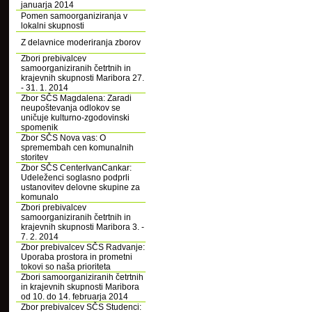
januarja 2014
Pomen samoorganiziranja v
lokalni skupnosti
Z delavnice moderiranja zborov
Zbori prebivalcev
samoorganiziranih četrtnih in
krajevnih skupnosti Maribora 27.
- 31. 1. 2014
Zbor SČS Magdalena: Zaradi
neupoštevanja odlokov se
uničuje kulturno-zgodovinski
spomenik
Zbor SČS Nova vas: O
spremembah cen komunalnih
storitev
Zbor SČS CenterIvanCankar:
Udeleženci soglasno podprli
ustanovitev delovne skupine za
komunalo
Zbori prebivalcev
samoorganiziranih četrtnih in
krajevnih skupnosti Maribora 3. -
7. 2. 2014
Zbor prebivalcev SČS Radvanje:
Uporaba prostora in prometni
tokovi so naša prioriteta
Zbori samoorganiziranih četrtnih
in krajevnih skupnosti Maribora
od 10. do 14. februarja 2014
Zbor prebivalcev SČS Studenci: