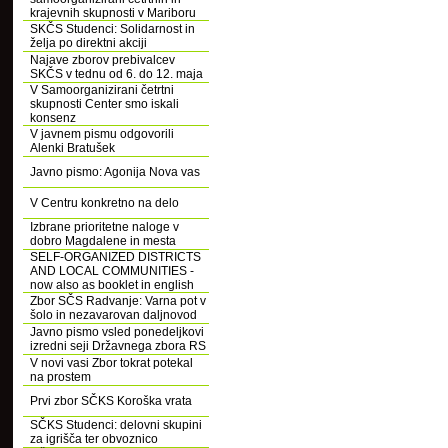
krajevnih skupnosti v Mariboru
SKČS Studenci: Solidarnost in
želja po direktni akciji
Najave zborov prebivalcev
SKČS v tednu od 6. do 12. maja
V Samoorganizirani četrtni
skupnosti Center smo iskali
konsenz
V javnem pismu odgovorili
Alenki Bratušek
Javno pismo: Agonija Nova vas
V Centru konkretno na delo
Izbrane prioritetne naloge v
dobro Magdalene in mesta
SELF-ORGANIZED DISTRICTS
AND LOCAL COMMUNITIES -
now also as booklet in english
Zbor SČS Radvanje: Varna pot v
šolo in nezavarovan daljnovod
Javno pismo vsled ponedeljkovi
izredni seji Državnega zbora RS
V novi vasi Zbor tokrat potekal
na prostem
Prvi zbor SČKS Koroška vrata
SČKS Studenci: delovni skupini
za igrišča ter obvoznico