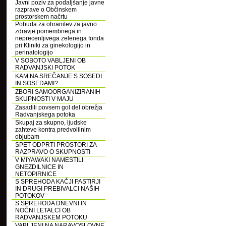
Javni poziv za podaljšanje javne
razprave o Občinskem
prostorskem načrtu
Pobuda za ohranitev za javno
zdravje pomembnega in
neprecenljivega zelenega fonda
pri Kliniki za ginekologijo in
perinatologijo
V SOBOTO VABLJENI OB
RADVANJSKI POTOK
KAM NA SREČANJE S SOSEDI
IN SOSEDAMI?
ZBORI SAMOORGANIZIRANIH
SKUPNOSTI V MAJU
Zasadili povsem gol del obrežja
Radvanjskega potoka
Skupaj za skupno, ljudske
zahteve kontra predvolilnim
objubam
SPET ODPRTI PROSTORI ZA
RAZPRAVO O SKUPNOSTI
V MIYAWAKI NAMESTILI
GNEZDILNICE IN
NETOPIRNICE
S SPREHODA KAČJI PASTIRJI
IN DRUGI PREBIVALCI NAŠIH
POTOKOV
S SPREHODA DNEVNI IN
NOČNI LETALCI OB
RADVANJSKEM POTOKU
VABLJENI NA NARAVOSLOVNE