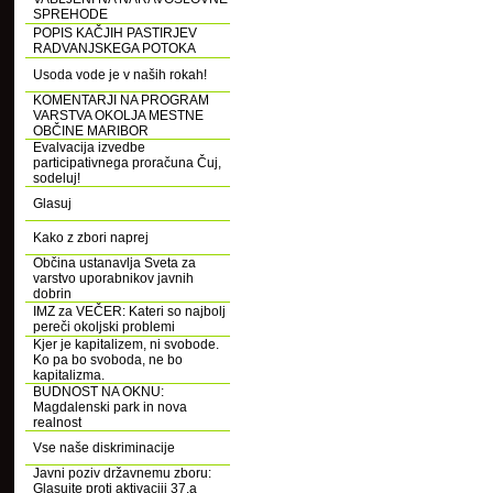
SPREHODE
POPIS KAČJIH PASTIRJEV
RADVANJSKEGA POTOKA
Usoda vode je v naših rokah!
KOMENTARJI NA PROGRAM
VARSTVA OKOLJA MESTNE
OBČINE MARIBOR
Evalvacija izvedbe
participativnega proračuna Čuj,
sodeluj!
Glasuj
Kako z zbori naprej
Občina ustanavlja Sveta za
varstvo uporabnikov javnih
dobrin
IMZ za VEČER: Kateri so najbolj
pereči okoljski problemi
Kjer je kapitalizem, ni svobode.
Ko pa bo svoboda, ne bo
kapitalizma.
BUDNOST NA OKNU:
Magdalenski park in nova
realnost
Vse naše diskriminacije
Javni poziv državnemu zboru:
Glasujte proti aktivaciji 37.a