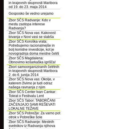
in krajevnih skupnosti Maribora
od 19. do 23. maja 2014
Gosposko še vedno urejamo
Zbor SČS Radvanje: Kdo v
mestu zastopa interese
Radvanja?
Zbor SČS Nova vas: Kakovost
bivanja v Novi vasi se slabša
Zbor SČS Koroška vrata:
Potrebujemo racionalnejše in
bolj koristne investicije, kot je
novogradnja doma mestne četrti
Zbor SČS Magdalena:
Obnovimo košarkaška igrišča!
Zbori samoorganiziranih četrtnih
in krajevnih skupnosti Maribora
2. do 6. junija 2014
Zbor SČS Nova vas: Okolje, v
katerem živimo je tudi odraz
našega ravnanja z njim
Zbor SČS Center Ivan Cankar:
Tokrat o Festivalu Lent
Zbor SČS Tabor: TABORČANI
ZAČENJAJO SAMI REŠEVATI
LOKALNE TEŽAVE
Zbor SČS Pobrežje: Za varno pot
otrok v Pobreške šole
Zbor SČS Radvanje: Mestnih
svetnikov iz Radvanja njihova