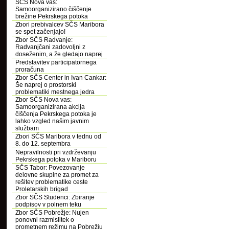
SČS Nova vas:
Samoorganizirano čiščenje
brežine Pekrskega potoka
Zbori prebivalcev SČS Maribora
se spet začenjajo!
Zbor SČS Radvanje:
Radvanjčani zadovoljni z
doseženim, a že gledajo naprej
Predstavitev participatornega
proračuna
Zbor SČS Center in Ivan Cankar:
Še naprej o prostorski
problematiki mestnega jedra
Zbor SČS Nova vas:
Samoorganizirana akcija
čiščenja Pekrskega potoka je
lahko vzgled našim javnim
službam
Zbori SČS Maribora v tednu od
8. do 12. septembra
Nepravilnosti pri vzdrževanju
Pekrskega potoka v Mariboru
SČS Tabor: Povezovanje
delovne skupine za promet za
rešitev problematike ceste
Proletarskih brigad
Zbor SČS Studenci: Zbiranje
podpisov v polnem teku
Zbor SČS Pobrežje: Nujen
ponovni razmislitek o
prometnem režimu na Pobrežju