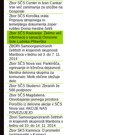
Zbor SČS Center in Ivan Cankar:
Vse več zanimanja za izložbe na
Gosposki
Zbor SČS Koroška vrata:
Priprava strnjenega in
temeljitega dokumenta zoper
rušitev Doma mestne četrti
Zbor SČS Radvanje: Želimo več
informacij o sanaciji Osnovne
šole Ludvika Pliberška
ZBORI Samoorganiziranih
četrtnih in krajevnih skupnosti
Maribora v tednu od 3. do 7. 11.
2014
Zbor SČS Nova vas: Parkirišča,
ogrevanje in tržnična dejavnost
Mestna delovna skupina za
komunalo: Molk občine otežuje
delo
Zbor SČS Studenci: Zbranih že
586 podpisov
Zbor SČS Magdalena:
Osvobajanje javnega prostora
Poročilo iz delovne akcije v SČS
Nova vas: AKCIJE NAS
POVEZUJEJO
Zbori Samoorganiziranih četrtnih
in krajevnih skupnosti Maribora v
tednu od 10. do 14. 11. 2014
Zbor SKS Kamnica: O prometni
problematiki v Kamnici