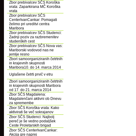
Zbor prebivalcev SČS Koroška
vrata: Zaparkirana MČ Koroška
vrata
Zbor prebivalcev SČS
CenterIvanCankar: Pomagati
želimo pri ureditvi centra
Maribora
Zbor prebivalcev SČS Studenci:
Zadnji poziv za razbremenitev
studenških cest
Zbor prebivalcev SČS Nova vas:
Mariborski vodovod nas ne
jemlje resno
Zbori samoorganiziranih četrtnih
in krajevnih skupnosti
Maribora10. do 14. marca 2014
Uglašene četrti prvič v etru
Zbori samoorganiziranih četrtnih
in krajevnih skupnosti Maribora
od 17. do 21. marca 2014
Zbor SČS Magdalena:
Magdalenčani aktivni ob Dnevu
za spremembe
Zbor SČS Koroška vrata: Kako
aktivirati še več sokrajanov
Zbor SČS Studenci: Najbolj
pereč je še vedno podaljšek
Ceste Proletarskih brigad
Zbor SČS CenterIvanCankar:
Akcija gre naprej