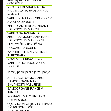
MIYAWAKI MINI URBANI
GOZDIČEK
PROJEKT REVITALIZACIJA
NABREŽJA RADVANJSKEGA
POTOKA
VABLJENI NA APRILSKI ZBOR V
SVOJI SKUPNOSTI
ZBORI SAMOORGANIZIRANIH
SKUPNOSTI V MARCU
VABILO NA JANUARSKE
ZBORE SAMOORGANIZIRANIH
SKUPNOSTI V MARIBORU
LESTOS ŠE ZADNJIČ NA
POGOVOR S SOSEDI
ZA POHORJE BREZ VETRNIH
ELEKTRARN
NOVEMBRA PRAV LEPO
VABLJENI NA POGOVOR S
SOSEDI
Temelj participacije je zaupanje
SPET ZAČENJAMO Z ZBORI
SAMOORGANIZIRANIH
SKUPNOSTI. VABLJENI!
SAMOORGANIZIRANJE V
JUNIJU
POSTAVILI MALO URBANO
DREVESNICO
ODZIV NA VEČEROV INTERVJU
Z ŽUPANOM SAŠO
ARSENOVIČEM