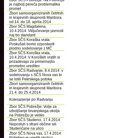
Zbor SČS Pobrežje: Na Pobrežju
je najbolj pereča problematika
promet
Zbori samoorganiziranih četrtnih
in krajevnih skupnosti Maribora
od 14. do 18. aprila 2014
Zbor SČS Magdalena,
10.4.2014: Vključevanje javnosti
naj bo standard
Zbor SČS Koraška vrata:
Poskušali bomo vzpostaviti
plodno sodelovanje z MČ
Zbor SČS Koroška vrata,
10.4.2014: V Koroških vratih si
prizadevajo za primernejšo
prometno ureditev
Zbor SČS Radvanje, 8.4.2014: v
sodelovanju s SČS Nova vas bi
se lotili Pekrskega potoka
Zbori samoorganiziranih četrtnih
in krajevnih skupnosti Maribora
21.4. do 25.4.2014
Kolesarjenje po Radvanju
Zbor SČS Pobrežje: Volje za
izboljšanje bivanjskega okolja
na Pobrežju je veliko
Zbor SČS Studenci, 17.4.2014:
Neposluh s strani občine sili
Studenčane na ulico
Zbor SČS Nova vas, 17.4.2014:
Potrebno je urediti okolico