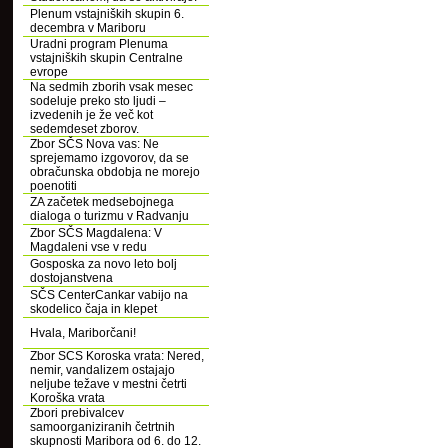
Plenum vstajniških skupin 6.
decembra v Mariboru
Uradni program Plenuma
vstajniških skupin Centralne
evrope
Na sedmih zborih vsak mesec
sodeluje preko sto ljudi –
izvedenih je že več kot
sedemdeset zborov.
Zbor SČS Nova vas: Ne
sprejemamo izgovorov, da se
obračunska obdobja ne morejo
poenotiti
ZA začetek medsebojnega
dialoga o turizmu v Radvanju
Zbor SČS Magdalena: V
Magdaleni vse v redu
Gosposka za novo leto bolj
dostojanstvena
SČS CenterCankar vabijo na
skodelico čaja in klepet
Hvala, Mariborčani!
Zbor SCS Koroska vrata: Nered,
nemir, vandalizem ostajajo
neljube težave v mestni četrti
Koroška vrata
Zbori prebivalcev
samoorganiziranih četrtnih
skupnosti Maribora od 6. do 12.