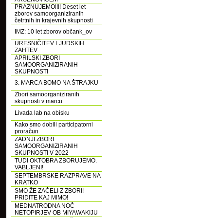
PRAZNUJEMO!!!! Deset let
zborov samoorganiziranih
četrtnih in krajevnih skupnosti
IMZ: 10 let zborov občank_ov
URESNIČITEV LJUDSKIH
ZAHTEV
APRILSKI ZBORI
SAMOORGANIZIRANIH
SKUPNOSTI
3. MARCA BOMO NA ŠTRAJKU
Zbori samoorganiziranih
skupnosti v marcu
Livada lab na obisku
Kako smo dobili participatorni
proračun
ZADNJI ZBORI
SAMOORGANIZIRANIH
SKUPNOSTI V 2022
TUDI OKTOBRA ZBORUJEMO.
VABLJENI!
SEPTEMBRSKE RAZPRAVE NA
KRATKO
SMO ŽE ZAČELI Z ZBORI!
PRIDITE KAJ MIMO!
MEDNATRODNA NOČ
NETOPIRJEV OB MIYAWAKIJU