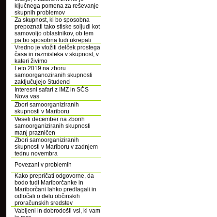
ključnega pomena za reševanje
skupnih problemov
Za skupnost, ki bo sposobna
prepoznati tako stiske soljudi kot
samovoljo oblastnikov, ob tem
pa bo sposobna tudi ukrepati
Vredno je vložiti delček prostega
časa in razmisleka v skupnost, v
kateri živimo
Leto 2019 na zboru
samoorganoziranih skupnosti
zaključujejo Studenci
Interesni safari z IMZ in SČS
Nova vas
Zbori samoorganiziranih
skupnosti v Mariboru
Veseli december na zborih
samoorganiziranih skupnosti
manj prazničen
Zbori samoorganiziranih
skupnosti v Mariboru v zadnjem
tednu novembra
Povezani v problemih
Kako prepričati odgovorne, da
bodo tudi Mariborčanke in
Mariborčani lahko predlagali in
odločali o delu občinskih
proračunskih sredstev
Vabljeni in dobrodošli vsi, ki vam