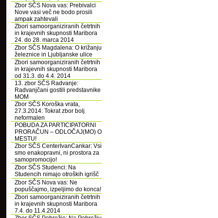
Zbor SČS Nova vas: Prebivalci
Nove vasi več ne bodo prosili
ampak zahtevali
Zbori samoorganiziranih četrtnih
in krajevnih skupnosti Maribora
24. do 28. marca 2014
Zbor SČS Magdalena: O križanju
železnice in Ljubljanske ulice
Zbori samoorganiziranih četrtnih
in krajevnih skupnosti Maribora
od 31.3. do 4.4. 2014
13. zbor SČS Radvanje:
Radvanjčani gostili predstavnike
MOM
Zbor SČS Koroška vrata,
27.3.2014: Tokrat zbor bolj
neformalen
POBUDA ZA PARTICIPATORNI
PRORAČUN – ODLOČAJ(MO) O
MESTU!
Zbor SČS CenterIvanCankar: Vsi
smo enakopravni, ni prostora za
samopromocijo!
Zbor SČS Studenci: Na
Studencih nimajo otroških igrišč
Zbor SČS Nova vas: Ne
popuščajmo, izpeljimo do konca!
Zbori samoorganiziranih četrtnih
in krajevnih skupnosti Maribora
7.4. do 11.4.2014