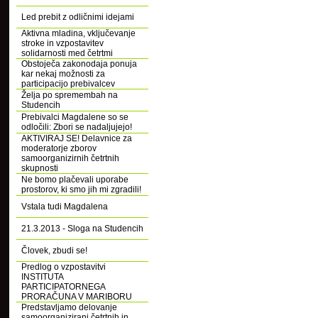
Led prebit z odličnimi idejami
Aktivna mladina, vključevanje
stroke in vzpostavitev
solidarnosti med četrtmi
Obstoječa zakonodaja ponuja
kar nekaj možnosti za
participacijo prebivalcev
Želja po spremembah na
Studencih
Prebivalci Magdalene so se
odločili: Zbori se nadaljujejo!
AKTIVIRAJ SE! Delavnice za
moderatorje zborov
samoorganizirnih četrtnih
skupnosti
Ne bomo plačevali uporabe
prostorov, ki smo jih mi zgradili!
Vstala tudi Magdalena
21.3.2013 - Sloga na Studencih
Človek, zbudi se!
Predlog o vzpostavitvi
INSTITUTA
PARTICIPATORNEGA
PRORAČUNA V MARIBORU
Predstavljamo delovanje
samoorganizirani četrtnih in