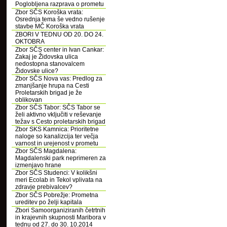
Poglobljena razprava o prometu
Zbor SČS Koroška vrata:
Osrednja tema še vedno rušenje
stavbe MČ Koroška vrata
ZBORI V TEDNU OD 20. DO 24.
OKTOBRA
Zbor SČS center in Ivan Cankar:
Zakaj je Židovska ulica
nedostopna stanovalcem
Židovske ulice?
Zbor SČS Nova vas: Predlog za
zmanjšanje hrupa na Cesti
Proletarskih brigad je že
oblikovan
Zbor SČS Tabor: SČS Tabor se
želi aktivno vključiti v reševanje
težav s Cesto proletarskih brigad
Zbor SKS Kamnica: Prioritetne
naloge so kanalizcija ter večja
varnost in urejenost v prometu
Zbor SČS Magdalena:
Magdalenski park neprimeren za
izmenjavo hrane
Zbor SČS Studenci: V kolikšni
meri Ecolab in Tekol vplivata na
zdravje prebivalcev?
Zbor SČS Pobrežje: Prometna
ureditev po želji kapitala
Zbori Samoorganiziranih četrtnih
in krajevnih skupnosti Maribora v
tednu od 27. do 30. 10.2014