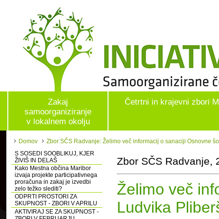
Zakaj
Četrtni in krajevni zbori 
samoorganiziranje
v lokalnem okolju
Domov
Zbor SČS Radvanje: Želimo več informacij o sanaciji Osnovne šo
S SOSEDI SOOBLIKUJ, KJER
Zbor SČS Radvanje, 
ŽIVIŠ IN DELAŠ
Kako Mestna občina Maribor
izvaja projekte participativnega
proračuna in zakaj je izvedbi
Želimo več inf
zelo težko slediti?
ODPRTI PROSTORI ZA
Ludvika Pliber
SKUPNOST - ZBORI V APRILU
AKTIVIRAJ SE ZA SKUPNOST -
ZBORI V FEBRUARJU