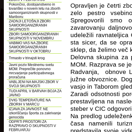
Opravljen je četrti 
Pokončno, dostojanstveno in
tovariško v novem letu na zborih
zelo pestro vsebin
samoorganiziranih skupnosti v
Mariboru
Spregovorili smo o
ZADNJI LETOŠNJI ZBORI
SAMOORGANIZIRANIH
zavarovanju daljnovo
SKUPNOSTI
udeležili ravnatelji
ZBORI SAMOORGANIZIRANIH
SKUPNOSTI V NOVEMBRU
sta sicer, da se opr
VABIMO VAS NA ZBORE
SAMOORGANIZIRANIH
sklep, da želimo več 
SKUPNOSTI V OKTOBRU
Delovna skupina za 
Trmasto v trinajsti krog
MOM. Razprava se je 
Javni poziv Mestnemu svetu
MOM: Preprečite ponovno
Radvanja, obnove La
mrcvarjenje participativnega
proračuna
južne obvoznice. Dog
VABLJENI NA MAJSKI ZBOR V
vasjo in Taborom gled
SVOJI SKUPNOSTI
TUDI APRIL V BARVAH BOJA ZA
Zaradi odsotnosti po
JAVNO
prestavljena na nasle
DVIG TEMPERATURE NA
ZBORIH V MARCU
steber v CIC odgovori
IZJAVA ZA JAVNOST: NE
izkoriščanju športa za zakrivanje
Na predlog udeležen
genocida
ODPRTI PROSTORI ZA
časa namenili turiz
RAZPRAVO O SKUPNOSTI V
predstavila svoje vi
FEBRUARJU