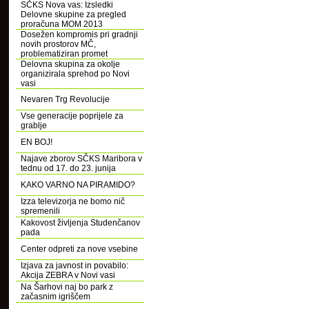
SČKS Nova vas: Izsledki
Delovne skupine za pregled
proračuna MOM 2013
Dosežen kompromis pri gradnji
novih prostorov MČ,
problematiziran promet
Delovna skupina za okolje
organizirala sprehod po Novi
vasi
Nevaren Trg Revolucije
Vse generacije poprijele za
grablje
EN BOJ!
Najave zborov SČKS Maribora v
tednu od 17. do 23. junija
KAKO VARNO NA PIRAMIDO?
Izza televizorja ne bomo nič
spremenili
Kakovost življenja Studenčanov
pada
Center odpreti za nove vsebine
Izjava za javnost in povabilo:
Akcija ZEBRA v Novi vasi
Na Šarhovi naj bo park z
začasnim igriščem