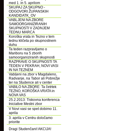
med 1. in 5. aprilom
SKUPAJ ZA SKUPNO -
ODGOVORI ŽUPANSKIH
KANDIDATK_OV
VABLJENI NA ZBORE
SAMOORGANIZIRANIH
SKUPNOSTI V ZADNJEM
TEDNU MARCA
Koroška vrata in Tezno v tem
tednu kličeta po skupnostnem
duhu
Ta teden razpravljamo o
Mariboru na 5 zborih
samoorganiziranih skupnosti
RAZPRAVE O SKUPNOSTI TA
TEDEN V PEKRAH, NOVI VASI
IN NA TEZNEM
Vabljeni na zbor v Magdaleno,
Radvanje, na Tabor ali Pobrežje
ter na Studence ali v center
VABILO NA ZBORE: Ta četrtek
TEZNO, KOROŠKA VRATA in
NOVA VAS
25.2.2013: Tiskovna konferenca
Iniciative Mestni zbor
V Novi vasi se spet dobimo 11.
aprila
3. aprila v Centru določamo
priorite
Dragi Studenčani! AKCIJA!