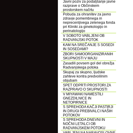
Javni poziv za podaljšanje javne
razprave o Občinskem
prostorskem načrtu
Pobuda za ohranitev za javno
zdravje pomembnega in
neprecenljivega zelenega fonda
pri Kliniki za ginekologijo in
perinatologijo
V SOBOTO VABLJENI OB
RADVANJSKI POTOK
KAM NA SREČANJE S SOSEDI
IN SOSEDAMI?
ZBORI SAMOORGANIZIRANIH
SKUPNOSTI V MAJU
Zasadili povsem gol del obrežja
Radvanjskega potoka
Skupaj za skupno, ljudske
zahteve kontra predvolilnim
objubam
SPET ODPRTI PROSTORI ZA
RAZPRAVO O SKUPNOSTI
V MIYAWAKI NAMESTILI
GNEZDILNICE IN
NETOPIRNICE
S SPREHODA KAČJI PASTIRJI
IN DRUGI PREBIVALCI NAŠIH
POTOKOV
S SPREHODA DNEVNI IN
NOČNI LETALCI OB
RADVANJSKEM POTOKU
VABLJENI NA NARAVOSLOVNE