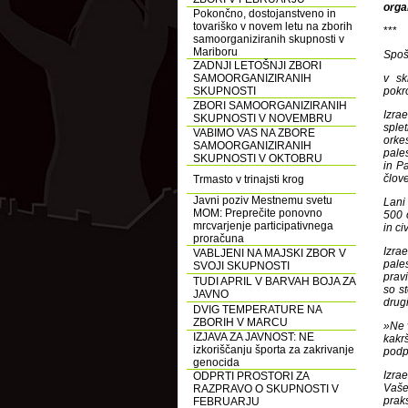
orga
Pokončno, dostojanstveno in
tovariško v novem letu na zborih
***
samoorganiziranih skupnosti v
Mariboru
Spoš
ZADNJI LETOŠNJI ZBORI
SAMOORGANIZIRANIH
v sk
SKUPNOSTI
pokro
ZBORI SAMOORGANIZIRANIH
Izra
SKUPNOSTI V NOVEMBRU
splet
VABIMO VAS NA ZBORE
orkes
SAMOORGANIZIRANIH
pales
SKUPNOSTI V OKTOBRU
in Pa
člove
Trmasto v trinajsti krog
Javni poziv Mestnemu svetu
Lani
MOM: Preprečite ponovno
500 
mrcvarjenje participativnega
in civ
proračuna
Izra
VABLJENI NA MAJSKI ZBOR V
pale
SVOJI SKUPNOSTI
pravi
TUDI APRIL V BARVAH BOJA ZA
so st
JAVNO
drug
DVIG TEMPERATURE NA
ZBORIH V MARCU
»Ne v
IZJAVA ZA JAVNOST: NE
kakr
izkoriščanju športa za zakrivanje
podp
genocida
Izrae
ODPRTI PROSTORI ZA
Vaše
RAZPRAVO O SKUPNOSTI V
prak
FEBRUARJU