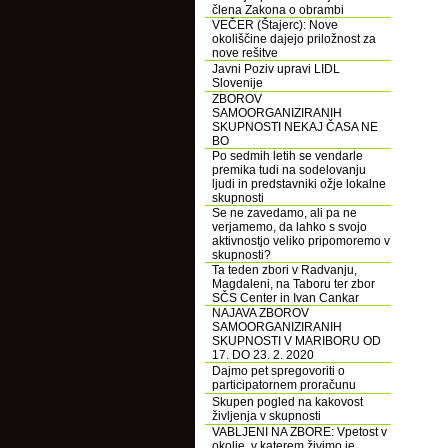
člena Zakona o obrambi
VEČER (Štajerc): Nove
okoliščine dajejo priložnost za
nove rešitve
Javni Poziv upravi LIDL
Slovenije
ZBOROV
SAMOORGANIZIRANIH
SKUPNOSTI NEKAJ ČASA NE
BO
Po sedmih letih se vendarle
premika tudi na sodelovanju
ljudi in predstavniki ožje lokalne
skupnosti
Se ne zavedamo, ali pa ne
verjamemo, da lahko s svojo
aktivnostjo veliko pripomoremo v
skupnosti?
Ta teden zbori v Radvanju,
Magdaleni, na Taboru ter zbor
SČS Center in Ivan Cankar
NAJAVA ZBOROV
SAMOORGANIZIRANIH
SKUPNOSTI V MARIBORU OD
17. DO 23. 2. 2020
Dajmo pet spregovoriti o
participatornem proračunu
Skupen pogled na kakovost
življenja v skupnosti
VABLJENI NA ZBORE: Vpetost v
okolje, v katerem živimo je