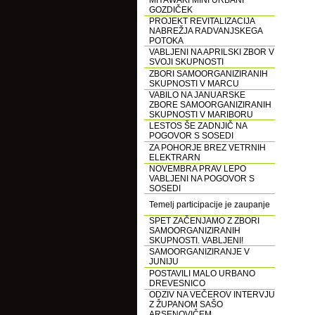
MIYAWAKI MINI URBANI
GOZDIČEK
PROJEKT REVITALIZACIJA
NABREŽJA RADVANJSKEGA
POTOKA
VABLJENI NA APRILSKI ZBOR V
SVOJI SKUPNOSTI
ZBORI SAMOORGANIZIRANIH
SKUPNOSTI V MARCU
VABILO NA JANUARSKE
ZBORE SAMOORGANIZIRANIH
SKUPNOSTI V MARIBORU
LESTOS ŠE ZADNJIČ NA
POGOVOR S SOSEDI
ZA POHORJE BREZ VETRNIH
ELEKTRARN
NOVEMBRA PRAV LEPO
VABLJENI NA POGOVOR S
SOSEDI
Temelj participacije je zaupanje
SPET ZAČENJAMO Z ZBORI
SAMOORGANIZIRANIH
SKUPNOSTI. VABLJENI!
SAMOORGANIZIRANJE V
JUNIJU
POSTAVILI MALO URBANO
DREVESNICO
ODZIV NA VEČEROV INTERVJU
Z ŽUPANOM SAŠO
ARSENOVIČEM