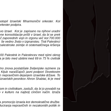
il Izraelski filharmonični orkester. Kot
orkester podpira.
avo Izrael. Kot je zapisano na njihovi uradni
ene konsolidacije prišli v Izrael, da bi se prek
 več zaporednih vojn in izgonu več kot 700.000
še vedno živijo v izgnanstvu. Tisti Palestinci
e palestinske zemlje in sistematičnega kršenja
300 Palestink in Palestincev med njimi okrog
 je bilo med ubitimi med 69 in 75 % civilistk
edno znova poslabšale življenjske razmere za
 Kljub naraščajoči javni podpori človekovim
m in nepravičnim dejanjem izraelske države. To
h izraelskih pesnikov Ahron Shabtai, ki je med
m in civilistkam, zasluži, da bi jo povabili na
 v kulturo na najbolj ciničen način. Izraža
 za promocijo Izraela kot demokratične družbe.
iranja nepravičnih in nezakonitih politik in