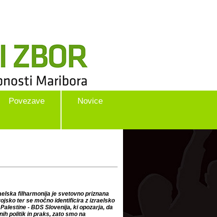
Povezave
Novice
raelska filharmonija je svetovno priznana
jsko ter se močno identificira z izraelsko
 Palestine - BDS Slovenija, ki opozarja, da
ih politik in praks, zato smo na