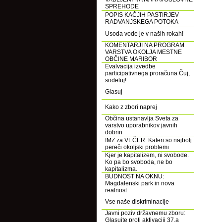
SPREHODE
POPIS KAČJIH PASTIRJEV
RADVANJSKEGA POTOKA
Usoda vode je v naših rokah!
KOMENTARJI NA PROGRAM
VARSTVA OKOLJA MESTNE
OBČINE MARIBOR
Evalvacija izvedbe
participativnega proračuna Čuj,
sodeluj!
Glasuj
Kako z zbori naprej
Občina ustanavlja Sveta za
varstvo uporabnikov javnih
dobrin
IMZ za VEČER: Kateri so najbolj
pereči okoljski problemi
Kjer je kapitalizem, ni svobode.
Ko pa bo svoboda, ne bo
kapitalizma.
BUDNOST NA OKNU:
Magdalenski park in nova
realnost
Vse naše diskriminacije
Javni poziv državnemu zboru:
Glasujte proti aktivaciji 37.a