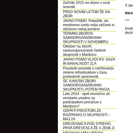
Začnite 2025 na zboru v svoji
S sp
soseski
PRED NOVIM LETOM ŠE NA
Inic
ZBOR
JAVNO PISMO: Pokažite, da
***
mestnemu svetu volja občank in
Doda
občanov nekaj pomeni
dezin
TERMINI ZBOROV
SAMOORGANIZIRANIH
SKUPNOSTI V NOVEMBRU
Oktober na zborih
samoorganiziranih četrtnih
skupnosti v Mariboru
JAVNO PISMO VLADI RS: GAZA
IN BANALNOST ZLA
Poudarki posveta o načrtovanju
zelene infrastrukture v času
podnebnih sprememb
ŠE JUNIJSKI ZBORI
SAMOORGANIZIRANIH
SKUPNOSTI, POTEM PAVZA
Leto 2024 - spet nesrečno ali
vendarle usodno za
participativni proračun v
Mariboru?
ODPRTI PROSTORI ZA
RAZPRAVO O SKUPNOSTI –
MAJ 24
DREVESNICA POD STREHO,
PRVA DREVESCA ŽE V ZEMLJI