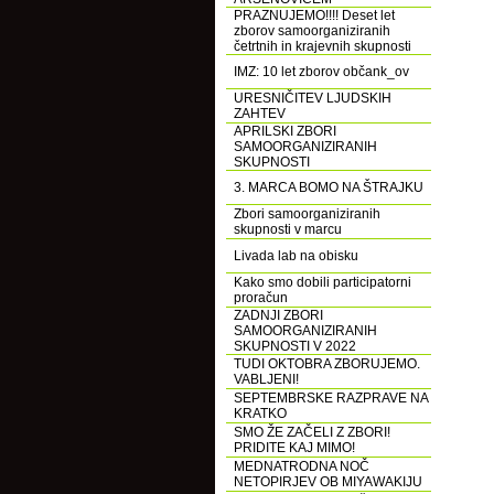
PRAZNUJEMO!!!! Deset let
zborov samoorganiziranih
četrtnih in krajevnih skupnosti
IMZ: 10 let zborov občank_ov
URESNIČITEV LJUDSKIH
ZAHTEV
APRILSKI ZBORI
SAMOORGANIZIRANIH
SKUPNOSTI
3. MARCA BOMO NA ŠTRAJKU
Zbori samoorganiziranih
skupnosti v marcu
Livada lab na obisku
Kako smo dobili participatorni
proračun
ZADNJI ZBORI
SAMOORGANIZIRANIH
SKUPNOSTI V 2022
TUDI OKTOBRA ZBORUJEMO.
VABLJENI!
SEPTEMBRSKE RAZPRAVE NA
KRATKO
SMO ŽE ZAČELI Z ZBORI!
PRIDITE KAJ MIMO!
MEDNATRODNA NOČ
NETOPIRJEV OB MIYAWAKIJU