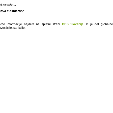
oštovanjem,
iativa mestni zbor
tne informacije najdete na spletni strani
BDS Slovenija
, ki je del globaln
vesticije, sankcije.