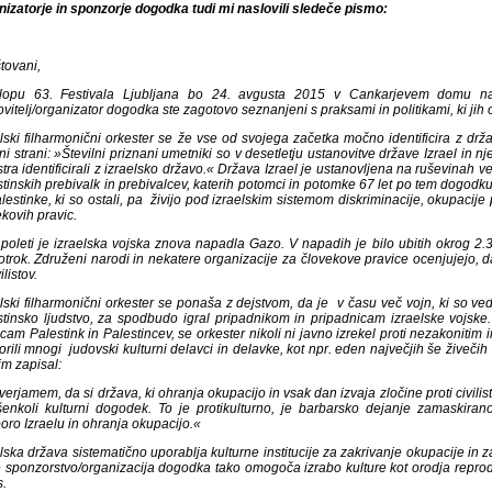
nizatorje in sponzorje dogodka tudi mi naslovili sledeče pismo:
tovani,
lopu 63. Festivala Ljubljana bo 24. avgusta 2015 v Cankarjevem domu nastop
vitelj/organizator dogodka ste zagotovo seznanjeni s praksami in politikami, ki jih 
elski filharmonični orkester se že vse od svojega začetka močno identificira z drž
ni strani: »Številni priznani umetniki so v desetletju ustanovitve države Izrael in nj
tra identificirali z izraelsko državo.« Država Izrael je ustanovljena na ruševinah
tinskih prebivalk in prebivalcev, katerih potomci in potomke 67 let po tem dogodku 
lestinke, ki so ostali, pa živijo pod izraelskim sistemom diskriminacije, okupacij
kovih pravic.
 poleti je izraelska vojska znova napadla Gazo. V napadih je bilo ubitih okrog 2.
otrok. Združeni narodi in nekatere organizacije za človekove pravice ocenjujejo, da
ilistov.
elski filharmonični orkester se ponaša z dejstvom, da je v času več vojn, ki so v
stinsko ljudstvo, za spodbudo igral pripadnikom in pripadnicam izraelske vojske.
cam Palestink in Palestincev, se orkester nikoli ni javno izrekel proti nezakoniti
orili mnogi judovski kulturni delavci in delavke, kot npr. eden največjih še živeči
im zapisal:
erjamem, da si država, ki ohranja okupacijo in vsak dan izvaja zločine proti civilisto
šenkoli kulturni dogodek. To je protikulturno, je barbarsko dejanje zamaskirano
oro Izraelu in ohranja okupacijo.«
lska država sistematično uporablja kulturne institucije za zakrivanje okupacije in
 sponzorstvo/organizacija dogodka tako omogoča izrabo kulture kot orodja reproduc
s.