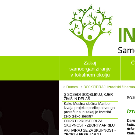
Zakaj
Č
samoorganiziranje
v lokalnem okolju
Domov
BOJKOTIRAJ: Izraelski filharmon
S SOSEDI SOOBLIKUJ, KJER
BOJK
ŽIVIŠ IN DELAŠ
Kako Mestna občina Maribor
izvaja projekte participativnega
Iz
proračuna in zakaj je izvedbi
zelo težko slediti?
Dane
ODPRTI PROSTORI ZA
kult
SKUPNOST - ZBORI V APRILU
drža
AKTIVIRAJ SE ZA SKUPNOST -
kult
ZBORI V FEBRUARJU