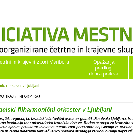
etrtni in krajevni zbori Maribora
Opažanja
predlogi
dobra praksa
ični orkester v Ljubljani
OTIRAJ in INFORMIRAJ
raelski filharmonični orkester v Ljubljani
s, 24. avgusta, bo Izraelski simfonični orkester gost 63. Festivala Ljubljana. Iz
urna institucija ter ambasadorka izraelske države. Redno nastopa za izraelsko vo
vo in njenimi politikami. Iniciativa mestni zbor podpiramo boj Gibanja za pravico
ura ni vedno nevtralna temveč lahko postane strategija reproduciranja nepravičn