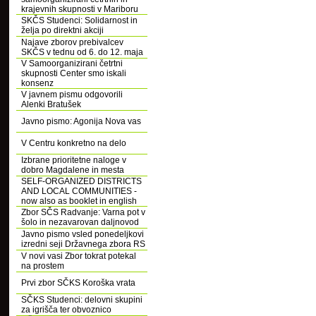
krajevnih skupnosti v Mariboru
SKČS Studenci: Solidarnost in
želja po direktni akciji
Najave zborov prebivalcev
SKČS v tednu od 6. do 12. maja
V Samoorganizirani četrtni
skupnosti Center smo iskali
konsenz
V javnem pismu odgovorili
Alenki Bratušek
Javno pismo: Agonija Nova vas
V Centru konkretno na delo
Izbrane prioritetne naloge v
dobro Magdalene in mesta
SELF-ORGANIZED DISTRICTS
AND LOCAL COMMUNITIES -
now also as booklet in english
Zbor SČS Radvanje: Varna pot v
šolo in nezavarovan daljnovod
Javno pismo vsled ponedeljkovi
izredni seji Državnega zbora RS
V novi vasi Zbor tokrat potekal
na prostem
Prvi zbor SČKS Koroška vrata
SČKS Studenci: delovni skupini
za igrišča ter obvoznico