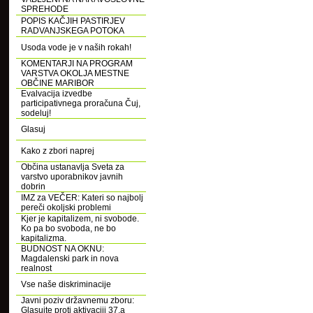
SPREHODE
POPIS KAČJIH PASTIRJEV
RADVANJSKEGA POTOKA
Usoda vode je v naših rokah!
KOMENTARJI NA PROGRAM
VARSTVA OKOLJA MESTNE
OBČINE MARIBOR
Evalvacija izvedbe
participativnega proračuna Čuj,
sodeluj!
Glasuj
Kako z zbori naprej
Občina ustanavlja Sveta za
varstvo uporabnikov javnih
dobrin
IMZ za VEČER: Kateri so najbolj
pereči okoljski problemi
Kjer je kapitalizem, ni svobode.
Ko pa bo svoboda, ne bo
kapitalizma.
BUDNOST NA OKNU:
Magdalenski park in nova
realnost
Vse naše diskriminacije
Javni poziv državnemu zboru:
Glasujte proti aktivaciji 37.a