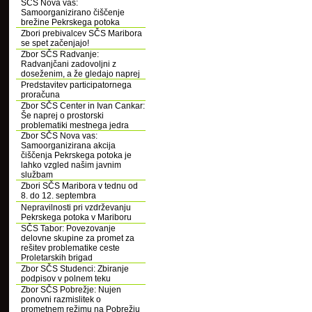
SČS Nova vas:
Samoorganizirano čiščenje
brežine Pekrskega potoka
Zbori prebivalcev SČS Maribora
se spet začenjajo!
Zbor SČS Radvanje:
Radvanjčani zadovoljni z
doseženim, a že gledajo naprej
Predstavitev participatornega
proračuna
Zbor SČS Center in Ivan Cankar:
Še naprej o prostorski
problematiki mestnega jedra
Zbor SČS Nova vas:
Samoorganizirana akcija
čiščenja Pekrskega potoka je
lahko vzgled našim javnim
službam
Zbori SČS Maribora v tednu od
8. do 12. septembra
Nepravilnosti pri vzdrževanju
Pekrskega potoka v Mariboru
SČS Tabor: Povezovanje
delovne skupine za promet za
rešitev problematike ceste
Proletarskih brigad
Zbor SČS Studenci: Zbiranje
podpisov v polnem teku
Zbor SČS Pobrežje: Nujen
ponovni razmislitek o
prometnem režimu na Pobrežju