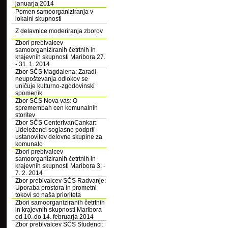
januarja 2014
Pomen samoorganiziranja v
lokalni skupnosti
Z delavnice moderiranja zborov
Zbori prebivalcev
samoorganiziranih četrtnih in
krajevnih skupnosti Maribora 27.
- 31. 1. 2014
Zbor SČS Magdalena: Zaradi
neupoštevanja odlokov se
uničuje kulturno-zgodovinski
spomenik
Zbor SČS Nova vas: O
spremembah cen komunalnih
storitev
Zbor SČS CenterIvanCankar:
Udeleženci soglasno podprli
ustanovitev delovne skupine za
komunalo
Zbori prebivalcev
samoorganiziranih četrtnih in
krajevnih skupnosti Maribora 3. -
7. 2. 2014
Zbor prebivalcev SČS Radvanje:
Uporaba prostora in prometni
tokovi so naša prioriteta
Zbori samoorganiziranih četrtnih
in krajevnih skupnosti Maribora
od 10. do 14. februarja 2014
Zbor prebivalcev SČS Studenci: