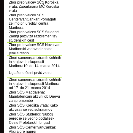
Zbor prebivalcev SČS Koroška
vrata: Zaparkirana MČ Koroška
vrata
Zbor prebivalcev SČS
CenterIvanCankar: Pomagati
želimo pri ureditvi centra
Maribora
Zbor prebivalcev SČS Studenci:
Zadnji poziv za razbremenitev
studenških cest
Zbor prebivalcev SČS Nova vas:
Mariborski vodovod nas ne
jemlje resno
Zbori samoorganiziranih četrtnih
in krajevnih skupnosti
Maribora10. do 14. marca 2014
Uglašene četrti prvič v etru
Zbori samoorganiziranih četrtnih
in krajevnih skupnosti Maribora
od 17. do 21. marca 2014
Zbor SČS Magdalena:
Magdalenčani aktivni ob Dnevu
za spremembe
Zbor SČS Koroška vrata: Kako
aktivirati še več sokrajanov
Zbor SČS Studenci: Najbolj
pereč je še vedno podaljšek
Ceste Proletarskih brigad
Zbor SČS CenterIvanCankar:
Akcija gre naprej