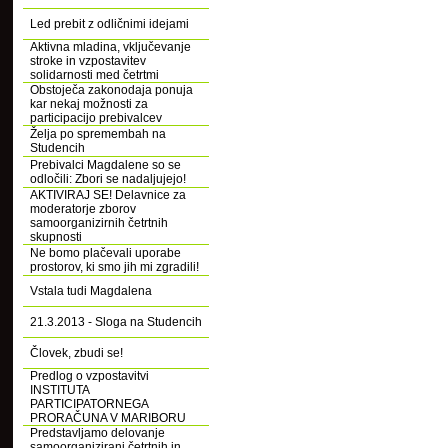
Led prebit z odličnimi idejami
Aktivna mladina, vključevanje
stroke in vzpostavitev
solidarnosti med četrtmi
Obstoječa zakonodaja ponuja
kar nekaj možnosti za
participacijo prebivalcev
Želja po spremembah na
Studencih
Prebivalci Magdalene so se
odločili: Zbori se nadaljujejo!
AKTIVIRAJ SE! Delavnice za
moderatorje zborov
samoorganizirnih četrtnih
skupnosti
Ne bomo plačevali uporabe
prostorov, ki smo jih mi zgradili!
Vstala tudi Magdalena
21.3.2013 - Sloga na Studencih
Človek, zbudi se!
Predlog o vzpostavitvi
INSTITUTA
PARTICIPATORNEGA
PRORAČUNA V MARIBORU
Predstavljamo delovanje
samoorganizirani četrtnih in