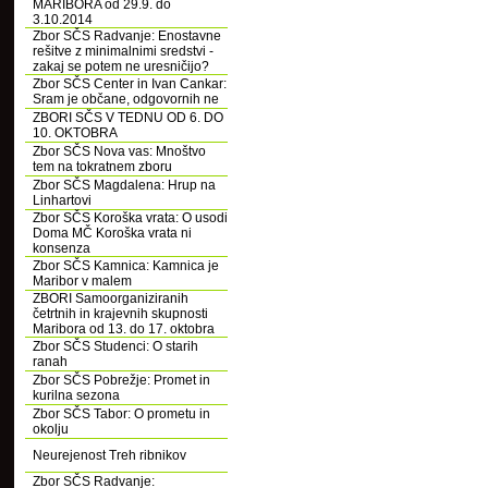
MARIBORA od 29.9. do
3.10.2014
Zbor SČS Radvanje: Enostavne
rešitve z minimalnimi sredstvi -
zakaj se potem ne uresničijo?
Zbor SČS Center in Ivan Cankar:
Sram je občane, odgovornih ne
ZBORI SČS V TEDNU OD 6. DO
10. OKTOBRA
Zbor SČS Nova vas: Mnoštvo
tem na tokratnem zboru
Zbor SČS Magdalena: Hrup na
Linhartovi
Zbor SČS Koroška vrata: O usodi
Doma MČ Koroška vrata ni
konsenza
Zbor SČS Kamnica: Kamnica je
Maribor v malem
ZBORI Samoorganiziranih
četrtnih in krajevnih skupnosti
Maribora od 13. do 17. oktobra
Zbor SČS Studenci: O starih
ranah
Zbor SČS Pobrežje: Promet in
kurilna sezona
Zbor SČS Tabor: O prometu in
okolju
Neurejenost Treh ribnikov
Zbor SČS Radvanje: