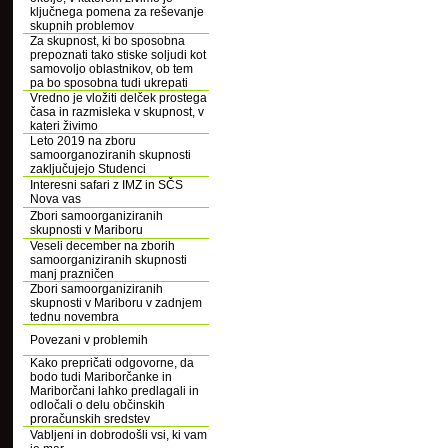
ključnega pomena za reševanje
skupnih problemov
Za skupnost, ki bo sposobna
prepoznati tako stiske soljudi kot
samovoljo oblastnikov, ob tem
pa bo sposobna tudi ukrepati
Vredno je vložiti delček prostega
časa in razmisleka v skupnost, v
kateri živimo
Leto 2019 na zboru
samoorganoziranih skupnosti
zaključujejo Studenci
Interesni safari z IMZ in SČS
Nova vas
Zbori samoorganiziranih
skupnosti v Mariboru
Veseli december na zborih
samoorganiziranih skupnosti
manj prazničen
Zbori samoorganiziranih
skupnosti v Mariboru v zadnjem
tednu novembra
Povezani v problemih
Kako prepričati odgovorne, da
bodo tudi Mariborčanke in
Mariborčani lahko predlagali in
odločali o delu občinskih
proračunskih sredstev
Vabljeni in dobrodošli vsi, ki vam