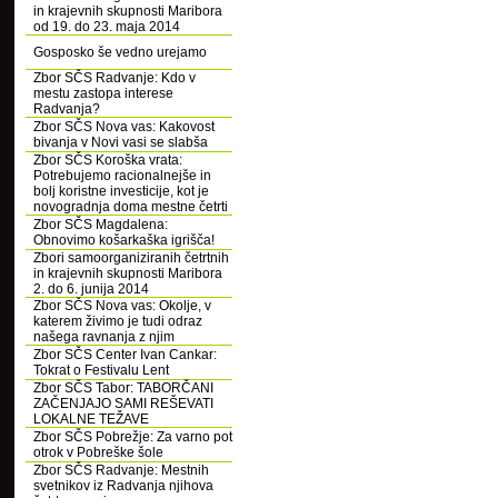
in krajevnih skupnosti Maribora
od 19. do 23. maja 2014
Gosposko še vedno urejamo
Zbor SČS Radvanje: Kdo v
mestu zastopa interese
Radvanja?
Zbor SČS Nova vas: Kakovost
bivanja v Novi vasi se slabša
Zbor SČS Koroška vrata:
Potrebujemo racionalnejše in
bolj koristne investicije, kot je
novogradnja doma mestne četrti
Zbor SČS Magdalena:
Obnovimo košarkaška igrišča!
Zbori samoorganiziranih četrtnih
in krajevnih skupnosti Maribora
2. do 6. junija 2014
Zbor SČS Nova vas: Okolje, v
katerem živimo je tudi odraz
našega ravnanja z njim
Zbor SČS Center Ivan Cankar:
Tokrat o Festivalu Lent
Zbor SČS Tabor: TABORČANI
ZAČENJAJO SAMI REŠEVATI
LOKALNE TEŽAVE
Zbor SČS Pobrežje: Za varno pot
otrok v Pobreške šole
Zbor SČS Radvanje: Mestnih
svetnikov iz Radvanja njihova