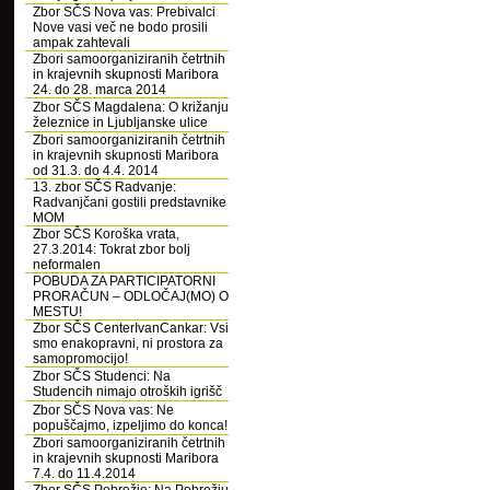
Zbor SČS Nova vas: Prebivalci
Nove vasi več ne bodo prosili
ampak zahtevali
Zbori samoorganiziranih četrtnih
in krajevnih skupnosti Maribora
24. do 28. marca 2014
Zbor SČS Magdalena: O križanju
železnice in Ljubljanske ulice
Zbori samoorganiziranih četrtnih
in krajevnih skupnosti Maribora
od 31.3. do 4.4. 2014
13. zbor SČS Radvanje:
Radvanjčani gostili predstavnike
MOM
Zbor SČS Koroška vrata,
27.3.2014: Tokrat zbor bolj
neformalen
POBUDA ZA PARTICIPATORNI
PRORAČUN – ODLOČAJ(MO) O
MESTU!
Zbor SČS CenterIvanCankar: Vsi
smo enakopravni, ni prostora za
samopromocijo!
Zbor SČS Studenci: Na
Studencih nimajo otroških igrišč
Zbor SČS Nova vas: Ne
popuščajmo, izpeljimo do konca!
Zbori samoorganiziranih četrtnih
in krajevnih skupnosti Maribora
7.4. do 11.4.2014