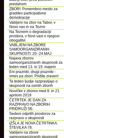
predahom
ZBORI: Pomembno mesto za
graditev participativne
demokracije
Vabljeni na zbor na Tabor, v
Novo vas in na Tezno
Na Teznem o degradaciji
prostora, v Novi vasi o njegovi
obogatitvi
VABLJENI NA ZBORE
SAMOORGANIZIRANIH
SKUPNOSTI: 20.-24.MAJ
Najava zborov
samoorganiziranih skupnosti za
teden med 13. in 19. majem
Eni prazniki, drugi prazniki -
vmes pa zbori. Pridite zraven!
Ta teden ljudje razpravljajo o
skupnosti na osmih zborih
Novičke z zborov med 8. in 21.
aprilom 2019
ČETRTEK JE DAN ZA
RAZPRAVO NA ZBORIH.
PRIDRUŽI SE.
Sedem odprtih prostorov za
razpravo o skupnosti
IZŠLA JE NOVA ČETRTINKA.
ŠTEVILKA 78.
Vabljeni na zbore
samoorganiziranih skupnosti