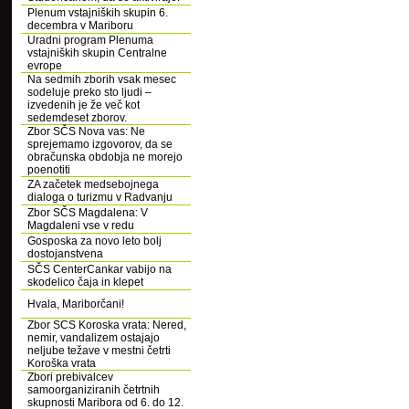
Plenum vstajniških skupin 6.
decembra v Mariboru
Uradni program Plenuma
vstajniških skupin Centralne
evrope
Na sedmih zborih vsak mesec
sodeluje preko sto ljudi –
izvedenih je že več kot
sedemdeset zborov.
Zbor SČS Nova vas: Ne
sprejemamo izgovorov, da se
obračunska obdobja ne morejo
poenotiti
ZA začetek medsebojnega
dialoga o turizmu v Radvanju
Zbor SČS Magdalena: V
Magdaleni vse v redu
Gosposka za novo leto bolj
dostojanstvena
SČS CenterCankar vabijo na
skodelico čaja in klepet
Hvala, Mariborčani!
Zbor SCS Koroska vrata: Nered,
nemir, vandalizem ostajajo
neljube težave v mestni četrti
Koroška vrata
Zbori prebivalcev
samoorganiziranih četrtnih
skupnosti Maribora od 6. do 12.