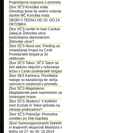
Poglobljena razprava o prometu
Zbor SČS Koroška vrata:
Osrednja tema še vedno rušenje
stavbe MČ Koroška vrata
ZBORI V TEDNU OD 20. DO 24.
OKTOBRA
Zbor SČS center in Ivan Cankar:
Zakaj je Židovska ulica
nedostopna stanovalcem
Židovske ulice?
Zbor SČS Nova vas: Predlog za
zmanjšanje hrupa na Cesti
Proletarskih brigad je že
oblikovan
Zbor SČS Tabor: SČS Tabor se
želi aktivno vključiti v reševanje
težav s Cesto proletarskih brigad
Zbor SKS Kamnica: Prioritetne
naloge so kanalizcija ter večja
varnost in urejenost v prometu
Zbor SČS Magdalena:
Magdalenski park neprimeren za
izmenjavo hrane
Zbor SČS Studenci: V kolikšni
meri Ecolab in Tekol vplivata na
zdravje prebivalcev?
Zbor SČS Pobrežje: Prometna
ureditev po želji kapitala
Zbori Samoorganiziranih četrtnih
in krajevnih skupnosti Maribora v
tednu od 27. do 30. 10.2014