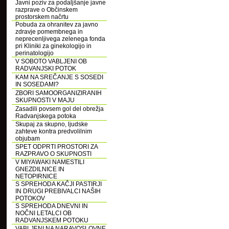
Javni poziv za podaljšanje javne
razprave o Občinskem
prostorskem načrtu
Pobuda za ohranitev za javno
zdravje pomembnega in
neprecenljivega zelenega fonda
pri Kliniki za ginekologijo in
perinatologijo
V SOBOTO VABLJENI OB
RADVANJSKI POTOK
KAM NA SREČANJE S SOSEDI
IN SOSEDAMI?
ZBORI SAMOORGANIZIRANIH
SKUPNOSTI V MAJU
Zasadili povsem gol del obrežja
Radvanjskega potoka
Skupaj za skupno, ljudske
zahteve kontra predvolilnim
objubam
SPET ODPRTI PROSTORI ZA
RAZPRAVO O SKUPNOSTI
V MIYAWAKI NAMESTILI
GNEZDILNICE IN
NETOPIRNICE
S SPREHODA KAČJI PASTIRJI
IN DRUGI PREBIVALCI NAŠIH
POTOKOV
S SPREHODA DNEVNI IN
NOČNI LETALCI OB
RADVANJSKEM POTOKU
VABLJENI NA NARAVOSLOVNE