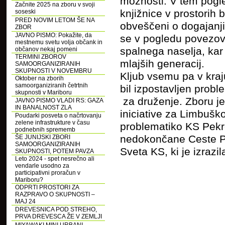
možnosti. V tem pogle
Začnite 2025 na zboru v svoji
knjižnice v prostorih 
soseski
PRED NOVIM LETOM ŠE NA
obveščeni o dogajanji
ZBOR
JAVNO PISMO: Pokažite, da
se v pogledu povezov
mestnemu svetu volja občank in
spalnega naselja, kar
občanov nekaj pomeni
TERMINI ZBOROV
mlajših generacij.
SAMOORGANIZIRANIH
SKUPNOSTI V NOVEMBRU
Kljub vsemu pa v kraju
Oktober na zborih
samoorganiziranih četrtnih
bil izpostavljen prob
skupnosti v Mariboru
za druženje. Zboru je 
JAVNO PISMO VLADI RS: GAZA
IN BANALNOST ZLA
iniciative za Limbušk
Poudarki posveta o načrtovanju
zelene infrastrukture v času
problematiko KS Pekr
podnebnih sprememb
nedokončane Ceste Pro
ŠE JUNIJSKI ZBORI
SAMOORGANIZIRANIH
Sveta KS, ki je izraz
SKUPNOSTI, POTEM PAVZA
Leto 2024 - spet nesrečno ali
vendarle usodno za
participativni proračun v
Mariboru?
ODPRTI PROSTORI ZA
RAZPRAVO O SKUPNOSTI –
MAJ 24
DREVESNICA POD STREHO,
PRVA DREVESCA ŽE V ZEMLJI