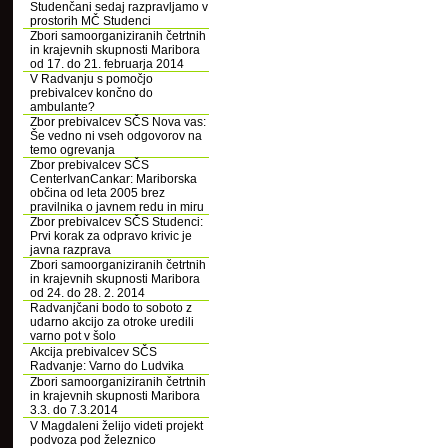
Studenčani sedaj razpravljamo v
prostorih MČ Studenci
Zbori samoorganiziranih četrtnih
in krajevnih skupnosti Maribora
od 17. do 21. februarja 2014
V Radvanju s pomočjo
prebivalcev končno do
ambulante?
Zbor prebivalcev SČS Nova vas:
Še vedno ni vseh odgovorov na
temo ogrevanja
Zbor prebivalcev SČS
CenterIvanCankar: Mariborska
občina od leta 2005 brez
pravilnika o javnem redu in miru
Zbor prebivalcev SČS Studenci:
Prvi korak za odpravo krivic je
javna razprava
Zbori samoorganiziranih četrtnih
in krajevnih skupnosti Maribora
od 24. do 28. 2. 2014
Radvanjčani bodo to soboto z
udarno akcijo za otroke uredili
varno pot v šolo
Akcija prebivalcev SČS
Radvanje: Varno do Ludvika
Zbori samoorganiziranih četrtnih
in krajevnih skupnosti Maribora
3.3. do 7.3.2014
V Magdaleni želijo videti projekt
podvoza pod železnico