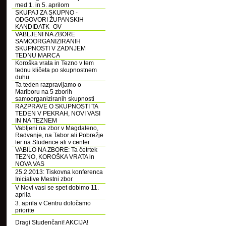
med 1. in 5. aprilom
SKUPAJ ZA SKUPNO -
ODGOVORI ŽUPANSKIH
KANDIDATK_OV
VABLJENI NA ZBORE
SAMOORGANIZIRANIH
SKUPNOSTI V ZADNJEM
TEDNU MARCA
Koroška vrata in Tezno v tem
tednu kličeta po skupnostnem
duhu
Ta teden razpravljamo o
Mariboru na 5 zborih
samoorganiziranih skupnosti
RAZPRAVE O SKUPNOSTI TA
TEDEN V PEKRAH, NOVI VASI
IN NA TEZNEM
Vabljeni na zbor v Magdaleno,
Radvanje, na Tabor ali Pobrežje
ter na Studence ali v center
VABILO NA ZBORE: Ta četrtek
TEZNO, KOROŠKA VRATA in
NOVA VAS
25.2.2013: Tiskovna konferenca
Iniciative Mestni zbor
V Novi vasi se spet dobimo 11.
aprila
3. aprila v Centru določamo
priorite
Dragi Studenčani! AKCIJA!