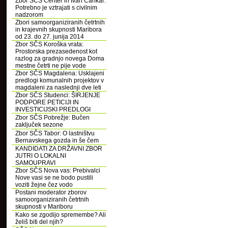
Zbor SČS Center in Ivan Cankar:
Potrebno je vztrajati s civilnim
nadzorom
Zbori samoorganiziranih četrtnih
in krajevnih skupnosti Maribora
od 23. do 27. junija 2014
Zbor SČS Koroška vrata:
Prostorska prezasedenost kot
razlog za gradnjo novega Doma
mestne četrti ne pije vode
Zbor SČS Magdalena: Usklajeni
predlogi komunalnih projektov v
magdaleni za naslednji dve leti
Zbor SČS Studenci: ŠIRJENJE
PODPORE PETICIJI IN
INVESTICIJSKI PREDLOGI
Zbor SČS Pobrežje: Bučen
zaključek sezone
Zbor SČS Tabor: O lastništvu
Bernavskega gozda in še čem
KANDIDATI ZA DRŽAVNI ZBOR
JUTRI O LOKALNI
SAMOUPRAVI
Zbor SČS Nova vas: Prebivalci
Nove vasi se ne bodo pustili
voziti žejne čez vodo
Postani moderator zborov
samoorganiziranih četrtnih
skupnosti v Mariboru
Kako se zgodijo spremembe? Ali
želiš biti del njih?