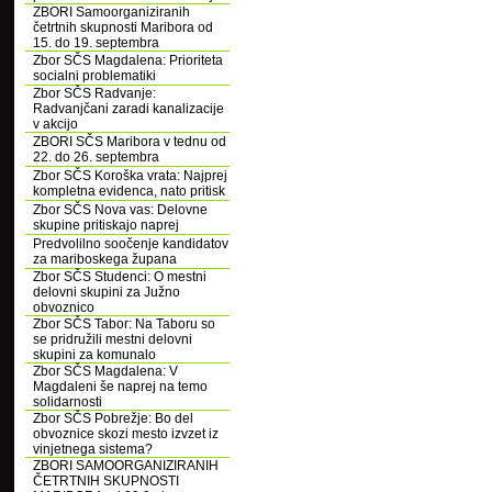
ZBORI Samoorganiziranih
četrtnih skupnosti Maribora od
15. do 19. septembra
Zbor SČS Magdalena: Prioriteta
socialni problematiki
Zbor SČS Radvanje:
Radvanjčani zaradi kanalizacije
v akcijo
ZBORI SČS Maribora v tednu od
22. do 26. septembra
Zbor SČS Koroška vrata: Najprej
kompletna evidenca, nato pritisk
Zbor SČS Nova vas: Delovne
skupine pritiskajo naprej
Predvolilno soočenje kandidatov
za mariboskega župana
Zbor SČS Studenci: O mestni
delovni skupini za Južno
obvoznico
Zbor SČS Tabor: Na Taboru so
se pridružili mestni delovni
skupini za komunalo
Zbor SČS Magdalena: V
Magdaleni še naprej na temo
solidarnosti
Zbor SČS Pobrežje: Bo del
obvoznice skozi mesto izvzet iz
vinjetnega sistema?
ZBORI SAMOORGANIZIRANIH
ČETRTNIH SKUPNOSTI