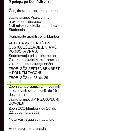
S potepa po Koroških vratih
Čas, da se potrepljamo po rami
Javno pismo: Vsakdo ima
pravico do zdravega
življenjskega okolja, tudi mi na
Studencih
Pomagajte graditi boljši Maribor!
PETICIJA PROTI RUŠITVI
OBSTOJEČEGA OBJEKTA MČ
KOROŠKA VRATA
Sodelovanje pri spremembah
Zakona o lokalni samoupravi ter
Zakona o financiranju občin
ZBORI SČS SEPTEMBRA SPET
V POLNEM ZAGONU
ZBORI SČS od 23. do 29.
septembra
Zbori samoorganiziranih četrtnih
in krajevnih skupnosti 9. do 15.
decembra
Javno pismo: UMIK ZAKONA NI
DOVOLJ!
Zbori SCS Maribora od 16. do
22. decembra 2013
Nova vas: Saga se nadaljuje
Redefinicija srca mesta