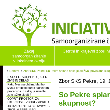
Zakaj
Četrtni in krajevni zbori 
samoorganiziranje
v lokalnem okolju
Domov
Zbor SKS Pekre: So Pekre splano naselje ali živa, povezana sku
S SOSEDI SOOBLIKUJ, KJER
Zbor SKS Pekre, 19. 
ŽIVIŠ IN DELAŠ
Kako Mestna občina Maribor
izvaja projekte participativnega
proračuna in zakaj je izvedbi
So Pekre splan
zelo težko slediti?
ODPRTI PROSTORI ZA
skupnost?
SKUPNOST - ZBORI V APRILU
AKTIVIRAJ SE ZA SKUPNOST -
ZBORI V FEBRUARJU