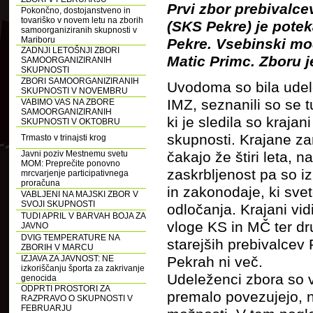
Prvi zbor prebivalc
Pokončno, dostojanstveno in
tovariško v novem letu na zborih
(SKS Pekre) je potek
samoorganiziranih skupnosti v
Mariboru
Pekre. Vsebinski mod
ZADNJI LETOŠNJI ZBORI
Matic Primc. Zboru j
SAMOORGANIZIRANIH
SKUPNOSTI
ZBORI SAMOORGANIZIRANIH
Uvodoma so bila udel
SKUPNOSTI V NOVEMBRU
IMZ, seznanili so se 
VABIMO VAS NA ZBORE
SAMOORGANIZIRANIH
ki je sledila so krajan
SKUPNOSTI V OKTOBRU
skupnosti. Krajane z
Trmasto v trinajsti krog
Javni poziv Mestnemu svetu
čakajo že štiri leta,
MOM: Preprečite ponovno
zaskrbljenost pa so 
mrcvarjenje participativnega
proračuna
in zakonodaje, ki sv
VABLJENI NA MAJSKI ZBOR V
SVOJI SKUPNOSTI
odločanja. Krajani vi
TUDI APRIL V BARVAH BOJA ZA
vloge KS in MČ ter d
JAVNO
DVIG TEMPERATURE NA
starejših prebivalcev 
ZBORIH V MARCU
IZJAVA ZA JAVNOST: NE
Pekrah ni več.
izkoriščanju športa za zakrivanje
Udeleženci zbora so v 
genocida
ODPRTI PROSTORI ZA
premalo povezujejo, n
RAZPRAVO O SKUPNOSTI V
FEBRUARJU