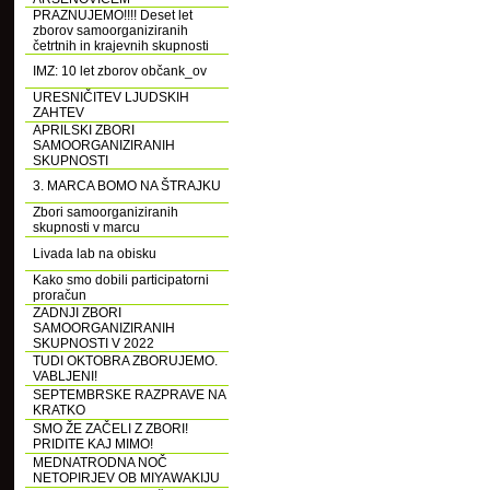
PRAZNUJEMO!!!! Deset let
zborov samoorganiziranih
četrtnih in krajevnih skupnosti
IMZ: 10 let zborov občank_ov
URESNIČITEV LJUDSKIH
ZAHTEV
APRILSKI ZBORI
SAMOORGANIZIRANIH
SKUPNOSTI
3. MARCA BOMO NA ŠTRAJKU
Zbori samoorganiziranih
skupnosti v marcu
Livada lab na obisku
Kako smo dobili participatorni
proračun
ZADNJI ZBORI
SAMOORGANIZIRANIH
SKUPNOSTI V 2022
TUDI OKTOBRA ZBORUJEMO.
VABLJENI!
SEPTEMBRSKE RAZPRAVE NA
KRATKO
SMO ŽE ZAČELI Z ZBORI!
PRIDITE KAJ MIMO!
MEDNATRODNA NOČ
NETOPIRJEV OB MIYAWAKIJU