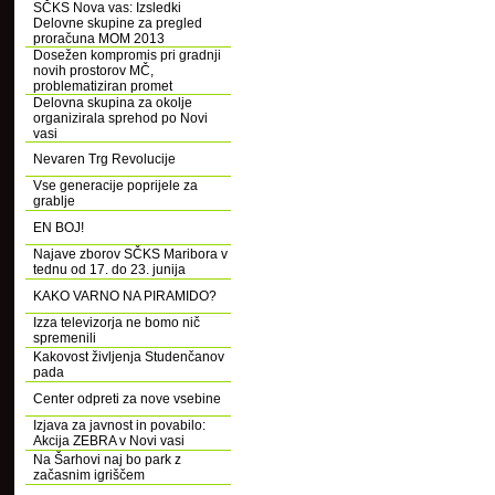
SČKS Nova vas: Izsledki
Delovne skupine za pregled
proračuna MOM 2013
Dosežen kompromis pri gradnji
novih prostorov MČ,
problematiziran promet
Delovna skupina za okolje
organizirala sprehod po Novi
vasi
Nevaren Trg Revolucije
Vse generacije poprijele za
grablje
EN BOJ!
Najave zborov SČKS Maribora v
tednu od 17. do 23. junija
KAKO VARNO NA PIRAMIDO?
Izza televizorja ne bomo nič
spremenili
Kakovost življenja Studenčanov
pada
Center odpreti za nove vsebine
Izjava za javnost in povabilo:
Akcija ZEBRA v Novi vasi
Na Šarhovi naj bo park z
začasnim igriščem