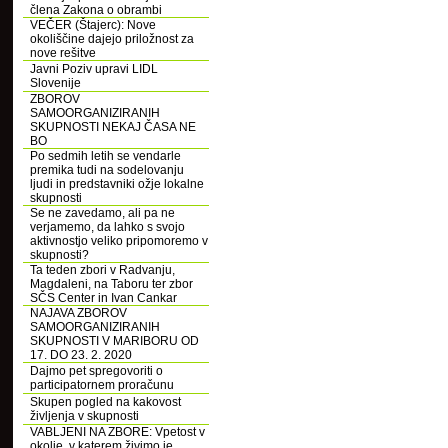
člena Zakona o obrambi
VEČER (Štajerc): Nove
okoliščine dajejo priložnost za
nove rešitve
Javni Poziv upravi LIDL
Slovenije
ZBOROV
SAMOORGANIZIRANIH
SKUPNOSTI NEKAJ ČASA NE
BO
Po sedmih letih se vendarle
premika tudi na sodelovanju
ljudi in predstavniki ožje lokalne
skupnosti
Se ne zavedamo, ali pa ne
verjamemo, da lahko s svojo
aktivnostjo veliko pripomoremo v
skupnosti?
Ta teden zbori v Radvanju,
Magdaleni, na Taboru ter zbor
SČS Center in Ivan Cankar
NAJAVA ZBOROV
SAMOORGANIZIRANIH
SKUPNOSTI V MARIBORU OD
17. DO 23. 2. 2020
Dajmo pet spregovoriti o
participatornem proračunu
Skupen pogled na kakovost
življenja v skupnosti
VABLJENI NA ZBORE: Vpetost v
okolje, v katerem živimo je