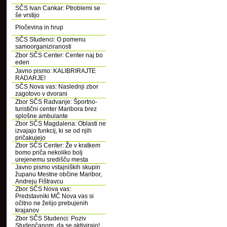
SČS Ivan Cankar: Ptroblemi se
še vrstijo
Pločevina in hrup
SČS Studenci: O pomenu
samoorganiziranosti
Zbor SČS Center: Center naj bo
eden
Javno pismo: KALIBRIRAJTE
RADARJE!
SČS Nova vas: Naslednji zbor
zagotovo v dvorani
Zbor SČS Radvanje: Športno-
turistični center Maribora brez
splošne ambulante
Zbor SČS Magdalena: Oblasti ne
izvajajo funkcij, ki se od njih
pričakujejo
Zbor SČS Center: Že v kratkem
bomo priča nekoliko bolj
urejenemu središču mesta
Javno pismo vstajniških skupin
županu Mestne občine Maribor,
Andreju Fištravcu
Zbor SČS Nova vas:
Predstavniki MČ Nova vas si
očitno ne želijo prebujenih
krajanov
Zbor SČS Studenci: Poziv
Studenčanom, da se aktivirajo!