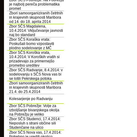
Zbor SČS Pobrežje: Na Pobrežju
je najbolj pereča problematika
promet
Zbori samoorganiziranih četrtnih
in krajevnih skupnosti Maribora
od 14. do 18. aprila 2014
Zbor SČS Magdalena,
10.4.2014: Vključevanje javnosti
naj bo standard
Zbor SČS Koraška vrata:
Poskušali bomo vzpostaviti
plodno sodelovanje z MČ
Zbor SČS Koroška vrata,
10.4.2014: V Koroških vratih si
prizadevajo za primernejšo
prometno ureditev
Zbor SČS Radvanje, 8.4.2014: v
sodelovanju s SČS Nova vas bi
se lotili Pekrskega potoka
Zbori samoorganiziranih četrtnih
in krajevnih skupnosti Maribora
21.4. do 25.4.2014
Kolesarjenje po Radvanju
Zbor SČS Pobrežje: Volje za
izboljšanje bivanjskega okolja
na Pobrežju je veliko
Zbor SČS Studenci, 17.4.2014:
Neposluh s strani občine sili
Studenčane na ulico
Zbor SČS Nova vas, 17.4.2014:
Potrebno je urediti okolico