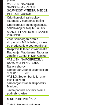
je mar
VABLJENI NA ZBORE
SAMOORGANIZIRANIH
SKUPNOSTI V TEDNU MED 21.
IN 27. OKTOBROM
Odprti prostori za krepitev
skupnosti v mariborski občini
Odprti prostori za medsosedsko
sodelovanje v svoji MČ ali KS
STANJE PLANETA KOT GA VIDI
ZNANOST
Zbori samoorganiziranih
skupnosti v MB ta teden, v torek
pa predavanje o podnebni krizi
Razprave ta teden v skupnostih
Radvanje, Magdalena, Tabor ter
združeni Center in Ivan Cankar
VABLJENI NA POBREŽJE, V
NOVO VAS IN NA TEZNO
Najava zborov
samoorganiziranih skupnosti od
9. 9. do 13. 9. 2019
VABILO: September je tu, prav
tako tudi zbori
samoorganiziranih skupnosti v
Mariboru
Javna pobuda občini v zvezi s
podnebno krizo
MINUTA DO POLČASA
Zadnji cikel pred poletnim