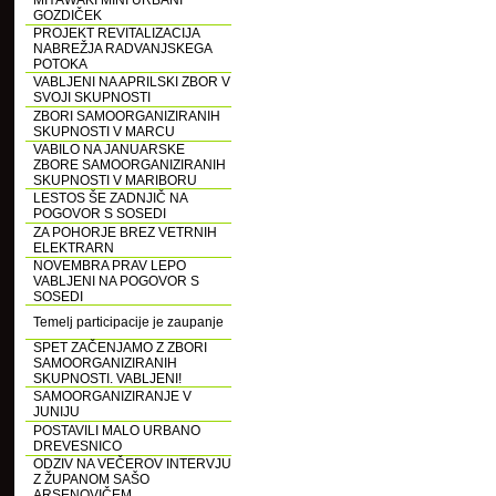
MIYAWAKI MINI URBANI
GOZDIČEK
PROJEKT REVITALIZACIJA
NABREŽJA RADVANJSKEGA
POTOKA
VABLJENI NA APRILSKI ZBOR V
SVOJI SKUPNOSTI
ZBORI SAMOORGANIZIRANIH
SKUPNOSTI V MARCU
VABILO NA JANUARSKE
ZBORE SAMOORGANIZIRANIH
SKUPNOSTI V MARIBORU
LESTOS ŠE ZADNJIČ NA
POGOVOR S SOSEDI
ZA POHORJE BREZ VETRNIH
ELEKTRARN
NOVEMBRA PRAV LEPO
VABLJENI NA POGOVOR S
SOSEDI
Temelj participacije je zaupanje
SPET ZAČENJAMO Z ZBORI
SAMOORGANIZIRANIH
SKUPNOSTI. VABLJENI!
SAMOORGANIZIRANJE V
JUNIJU
POSTAVILI MALO URBANO
DREVESNICO
ODZIV NA VEČEROV INTERVJU
Z ŽUPANOM SAŠO
ARSENOVIČEM