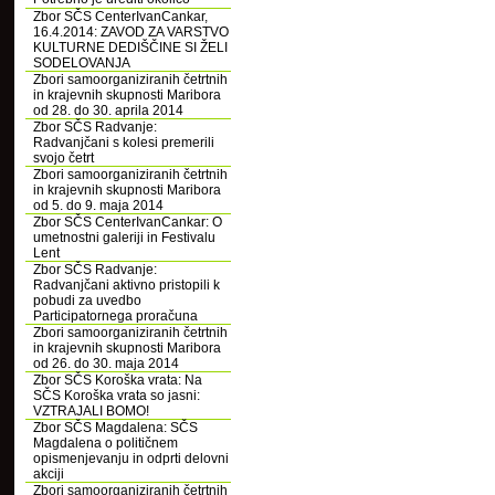
Zbor SČS CenterIvanCankar,
16.4.2014: ZAVOD ZA VARSTVO
KULTURNE DEDIŠČINE SI ŽELI
SODELOVANJA
Zbori samoorganiziranih četrtnih
in krajevnih skupnosti Maribora
od 28. do 30. aprila 2014
Zbor SČS Radvanje:
Radvanjčani s kolesi premerili
svojo četrt
Zbori samoorganiziranih četrtnih
in krajevnih skupnosti Maribora
od 5. do 9. maja 2014
Zbor SČS CenterIvanCankar: O
umetnostni galeriji in Festivalu
Lent
Zbor SČS Radvanje:
Radvanjčani aktivno pristopili k
pobudi za uvedbo
Participatornega proračuna
Zbori samoorganiziranih četrtnih
in krajevnih skupnosti Maribora
od 26. do 30. maja 2014
Zbor SČS Koroška vrata: Na
SČS Koroška vrata so jasni:
VZTRAJALI BOMO!
Zbor SČS Magdalena: SČS
Magdalena o političnem
opismenjevanju in odprti delovni
akciji
Zbori samoorganiziranih četrtnih