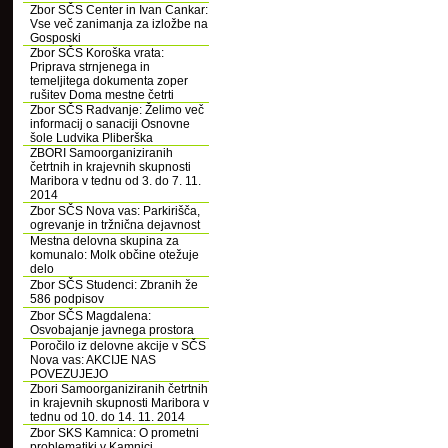
Zbor SČS Center in Ivan Cankar:
Vse več zanimanja za izložbe na
Gosposki
Zbor SČS Koroška vrata:
Priprava strnjenega in
temeljitega dokumenta zoper
rušitev Doma mestne četrti
Zbor SČS Radvanje: Želimo več
informacij o sanaciji Osnovne
šole Ludvika Pliberška
ZBORI Samoorganiziranih
četrtnih in krajevnih skupnosti
Maribora v tednu od 3. do 7. 11.
2014
Zbor SČS Nova vas: Parkirišča,
ogrevanje in tržnična dejavnost
Mestna delovna skupina za
komunalo: Molk občine otežuje
delo
Zbor SČS Studenci: Zbranih že
586 podpisov
Zbor SČS Magdalena:
Osvobajanje javnega prostora
Poročilo iz delovne akcije v SČS
Nova vas: AKCIJE NAS
POVEZUJEJO
Zbori Samoorganiziranih četrtnih
in krajevnih skupnosti Maribora v
tednu od 10. do 14. 11. 2014
Zbor SKS Kamnica: O prometni
problematiki v Kamnici