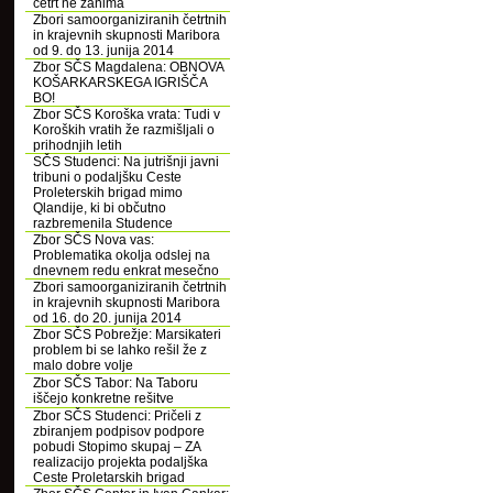
četrt ne zanima
Zbori samoorganiziranih četrtnih
in krajevnih skupnosti Maribora
od 9. do 13. junija 2014
Zbor SČS Magdalena: OBNOVA
KOŠARKARSKEGA IGRIŠČA
BO!
Zbor SČS Koroška vrata: Tudi v
Koroških vratih že razmišljali o
prihodnjih letih
SČS Studenci: Na jutrišnji javni
tribuni o podaljšku Ceste
Proleterskih brigad mimo
Qlandije, ki bi občutno
razbremenila Studence
Zbor SČS Nova vas:
Problematika okolja odslej na
dnevnem redu enkrat mesečno
Zbori samoorganiziranih četrtnih
in krajevnih skupnosti Maribora
od 16. do 20. junija 2014
Zbor SČS Pobrežje: Marsikateri
problem bi se lahko rešil že z
malo dobre volje
Zbor SČS Tabor: Na Taboru
iščejo konkretne rešitve
Zbor SČS Studenci: Pričeli z
zbiranjem podpisov podpore
pobudi Stopimo skupaj – ZA
realizacijo projekta podaljška
Ceste Proletarskih brigad