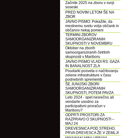
Začnite 2025 na zboru v svoji
soseski
PRED NOVIM LETOM ŠE NA
ZBOR
JAVNO PISMO: Pokažite, da
mestnemu svetu volja občank in
občanov nekaj pomeni
TERMINI ZBOROV
SAMOORGANIZIRANIH
SKUPNOSTI V NOVEMBRU
Oktober na zborih
samoorganiziranih četrtnih
skupnosti v Mariboru
JAVNO PISMO VLADI RS: GAZA
IN BANALNOST ZLA
Poudarki posveta o načrtovanju
zelene infrastrukture v času
podnebnih sprememb
ŠE JUNIJSKI ZBORI
SAMOORGANIZIRANIH
SKUPNOSTI, POTEM PAVZA
Leto 2024 - spet nesrečno ali
vendarle usodno za
participativni proračun v
Mariboru?
ODPRTI PROSTORI ZA
RAZPRAVO O SKUPNOSTI –
MAJ 24
DREVESNICA POD STREHO,
PRVA DREVESCA ŽE V ZEMLJI