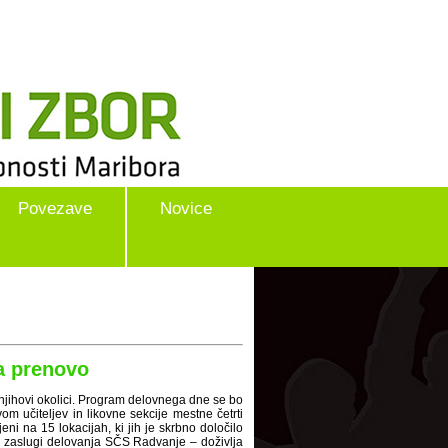
Povezave
Novice
ja prenovo
 njihovi okolici. Program delovnega dne se bo
m učiteljev in likovne sekcije mestne četrti
eni na 15 lokacijah, ki jih je skrbno določilo
po zaslugi delovanja SČS Radvanje – doživlja