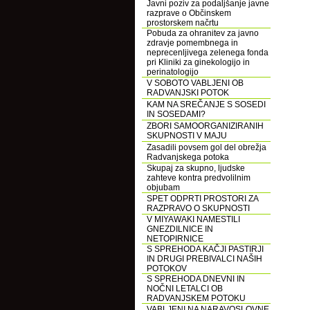
Javni poziv za podaljšanje javne
razprave o Občinskem
prostorskem načrtu
Pobuda za ohranitev za javno
zdravje pomembnega in
neprecenljivega zelenega fonda
pri Kliniki za ginekologijo in
perinatologijo
V SOBOTO VABLJENI OB
RADVANJSKI POTOK
KAM NA SREČANJE S SOSEDI
IN SOSEDAMI?
ZBORI SAMOORGANIZIRANIH
SKUPNOSTI V MAJU
Zasadili povsem gol del obrežja
Radvanjskega potoka
Skupaj za skupno, ljudske
zahteve kontra predvolilnim
objubam
SPET ODPRTI PROSTORI ZA
RAZPRAVO O SKUPNOSTI
V MIYAWAKI NAMESTILI
GNEZDILNICE IN
NETOPIRNICE
S SPREHODA KAČJI PASTIRJI
IN DRUGI PREBIVALCI NAŠIH
POTOKOV
S SPREHODA DNEVNI IN
NOČNI LETALCI OB
RADVANJSKEM POTOKU
VABLJENI NA NARAVOSLOVNE