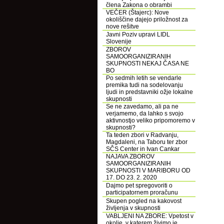
člena Zakona o obrambi
VEČER (Štajerc): Nove
okoliščine dajejo priložnost za
nove rešitve
Javni Poziv upravi LIDL
Slovenije
ZBOROV
SAMOORGANIZIRANIH
SKUPNOSTI NEKAJ ČASA NE
BO
Po sedmih letih se vendarle
premika tudi na sodelovanju
ljudi in predstavniki ožje lokalne
skupnosti
Se ne zavedamo, ali pa ne
verjamemo, da lahko s svojo
aktivnostjo veliko pripomoremo v
skupnosti?
Ta teden zbori v Radvanju,
Magdaleni, na Taboru ter zbor
SČS Center in Ivan Cankar
NAJAVA ZBOROV
SAMOORGANIZIRANIH
SKUPNOSTI V MARIBORU OD
17. DO 23. 2. 2020
Dajmo pet spregovoriti o
participatornem proračunu
Skupen pogled na kakovost
življenja v skupnosti
VABLJENI NA ZBORE: Vpetost v
okolje, v katerem živimo je