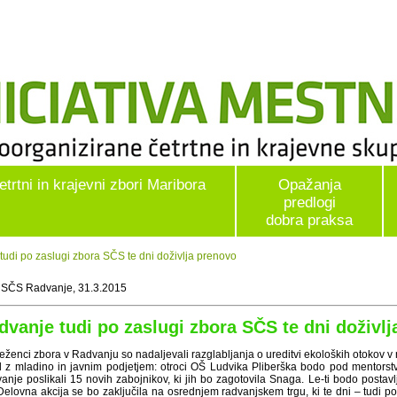
etrtni in krajevni zbori Maribora
Opažanja
predlogi
dobra praksa
di po zaslugi zbora SČS te dni doživlja prenovo
 SČS Radvanje, 31.3.2015
dvanje tudi po zaslugi zbora SČS te dni doživl
eženci zbora v Radvanju so nadaljevali razglabljanja o ureditvi ekoloških otokov v
l z mladino in javnim podjetjem: otroci OŠ Ludvika Pliberška bodo pod mentorstvo
nje poslikali 15 novih zabojnikov, ki jih bo zagotovila Snaga. Le-ti bodo postavlj
Delovna akcija se bo zaključila na osrednjem radvanjskem trgu, ki te dni – tudi 