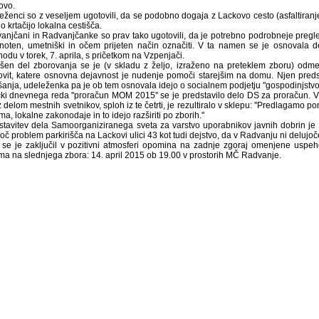
ovo.
eženci so z veseljem ugotovili, da se podobno dogaja z Lackovo cesto (asfaltiranje
o krtačijo lokalna cestišča.
anjčani in Radvanjčanke so prav tako ugotovili, da je potrebno podrobneje pregleda
noten, umetniški in očem prijeten način označiti. V ta namen se je osnovala de
odu v torek, 7. aprila, s pričetkom na Vzpenjači.
šen del zborovanja se je (v skladu z željo, izraženo na preteklem zboru) odmer
ovit, katere osnovna dejavnost je nudenje pomoči starejšim na domu. Njen preds
šanja, udeleženka pa je ob tem osnovala idejo o socialnem podjetju ''gospodinjstvo
čki dnevnega reda ''proračun MOM 2015'' se je predstavilo delo DS za proračun. 
z delom mestnih svetnikov, sploh iz te četrti, je rezultiralo v sklepu: ''Predlagam
ma, lokalne zakonodaje in to idejo razširiti po zborih.''
stavitev dela Samoorganiziranega sveta za varstvo uporabnikov javnih dobrin je bil
joč problem parkirišča na Lackovi ulici 43 kot tudi dejstvo, da v Radvanju ni deluj
 se je zaključil v pozitivni atmosferi opomina na zadnje zgoraj omenjene uspe
ma na slednjega zbora: 14. april 2015 ob 19.00 v prostorih MČ Radvanje.