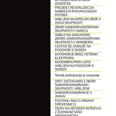
MIYAWAKI MINI URBANI
GOZDIČEK
PROJEKT REVITALIZACIJA
NABREŽJA RADVANJSKEGA
POTOKA
VABLJENI NA APRILSKI ZBOR V
SVOJI SKUPNOSTI
ZBORI SAMOORGANIZIRANIH
SKUPNOSTI V MARCU
VABILO NA JANUARSKE
ZBORE SAMOORGANIZIRANIH
SKUPNOSTI V MARIBORU
LESTOS ŠE ZADNJIČ NA
POGOVOR S SOSEDI
ZA POHORJE BREZ VETRNIH
ELEKTRARN
NOVEMBRA PRAV LEPO
VABLJENI NA POGOVOR S
SOSEDI
Temelj participacije je zaupanje
SPET ZAČENJAMO Z ZBORI
SAMOORGANIZIRANIH
SKUPNOSTI. VABLJENI!
SAMOORGANIZIRANJE V
JUNIJU
POSTAVILI MALO URBANO
DREVESNICO
ODZIV NA VEČEROV INTERVJU
Z ŽUPANOM SAŠO
ARSENOVIČEM