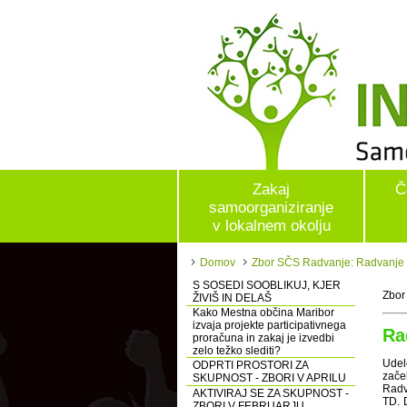
Zakaj
Č
samoorganiziranje
v lokalnem okolju
Domov
Zbor SČS Radvanje: Radvanje tu
S SOSEDI SOOBLIKUJ, KJER
Zbor
ŽIVIŠ IN DELAŠ
Kako Mestna občina Maribor
izvaja projekte participativnega
Ra
proračuna in zakaj je izvedbi
zelo težko slediti?
Udel
ODPRTI PROSTORI ZA
zače
SKUPNOST - ZBORI V APRILU
Radva
AKTIVIRAJ SE ZA SKUPNOST -
TD. 
ZBORI V FEBRUARJU