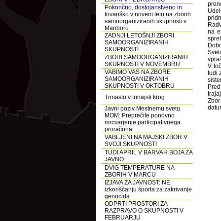
pren
Pokončno, dostojanstveno in
Udel
tovariško v novem letu na zborih
pridn
samoorganiziranih skupnosti v
Radv
Mariboru
na e
ZADNJI LETOŠNJI ZBORI
spreh
SAMOORGANIZIRANIH
Dobr
SKUPNOSTI
Svet
ZBORI SAMOORGANIZIRANIH
vpra
SKUPNOSTI V NOVEMBRU
V to
VABIMO VAS NA ZBORE
tudi 
SAMOORGANIZIRANIH
siste
SKUPNOSTI V OKTOBRU
Pred
traja
Trmasto v trinajsti krog
Zbor
datu
Javni poziv Mestnemu svetu
MOM: Preprečite ponovno
mrcvarjenje participativnega
proračuna
VABLJENI NA MAJSKI ZBOR V
SVOJI SKUPNOSTI
TUDI APRIL V BARVAH BOJA ZA
JAVNO
DVIG TEMPERATURE NA
ZBORIH V MARCU
IZJAVA ZA JAVNOST: NE
izkoriščanju športa za zakrivanje
genocida
ODPRTI PROSTORI ZA
RAZPRAVO O SKUPNOSTI V
FEBRUARJU