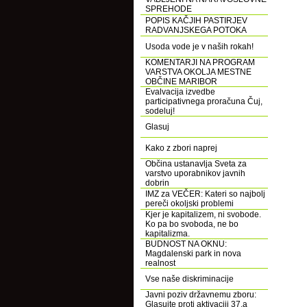
SPREHODE
POPIS KAČJIH PASTIRJEV
RADVANJSKEGA POTOKA
Usoda vode je v naših rokah!
KOMENTARJI NA PROGRAM
VARSTVA OKOLJA MESTNE
OBČINE MARIBOR
Evalvacija izvedbe
participativnega proračuna Čuj,
sodeluj!
Glasuj
Kako z zbori naprej
Občina ustanavlja Sveta za
varstvo uporabnikov javnih
dobrin
IMZ za VEČER: Kateri so najbolj
pereči okoljski problemi
Kjer je kapitalizem, ni svobode.
Ko pa bo svoboda, ne bo
kapitalizma.
BUDNOST NA OKNU:
Magdalenski park in nova
realnost
Vse naše diskriminacije
Javni poziv državnemu zboru:
Glasujte proti aktivaciji 37.a