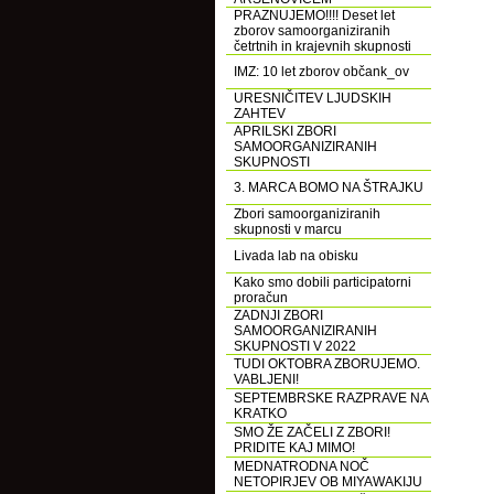
PRAZNUJEMO!!!! Deset let
zborov samoorganiziranih
četrtnih in krajevnih skupnosti
IMZ: 10 let zborov občank_ov
URESNIČITEV LJUDSKIH
ZAHTEV
APRILSKI ZBORI
SAMOORGANIZIRANIH
SKUPNOSTI
3. MARCA BOMO NA ŠTRAJKU
Zbori samoorganiziranih
skupnosti v marcu
Livada lab na obisku
Kako smo dobili participatorni
proračun
ZADNJI ZBORI
SAMOORGANIZIRANIH
SKUPNOSTI V 2022
TUDI OKTOBRA ZBORUJEMO.
VABLJENI!
SEPTEMBRSKE RAZPRAVE NA
KRATKO
SMO ŽE ZAČELI Z ZBORI!
PRIDITE KAJ MIMO!
MEDNATRODNA NOČ
NETOPIRJEV OB MIYAWAKIJU