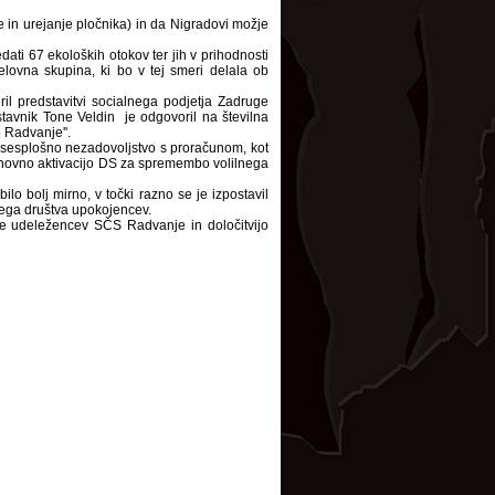
 in urejanje pločnika) in da Nigradovi možje
ti 67 ekoloških otokov ter jih v prihodnosti
lovna skupina, ki bo v tej smeri delala ob
il predstavitvi socialnega podjetja Zadruge
tavnik Tone Veldin je odgovoril na številna
 Radvanje''.
Vsesplošno nezadovoljstvo s proračunom, kot
o ponovno aktivacijo DS za spremembo volilnega
o bolj mirno, v točki razno se je izpostavil
očega društva upokojencev.
he udeležencev SČS Radvanje in določitvijo