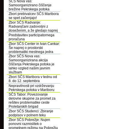
SČS Nova vas:
Samoorganizirano čiščenje
brežine Pekrskega potoka
Zbori prebivalcev SČS Maribora
se spet začenjajo!
Zbor SČS Radvanje:
Radvanjčani zadovoljni z
doseženim, a že gledajo naprej
Predstavitev participatornega
proračuna
Zbor SČS Center in Ivan Cankar:
Še naprej o prostorski
problematiki mestnega jedra
Zbor SČS Nova vas:
Samoorganizirana akcija
čiščenja Pekrskega potoka je
lahko vzgled našim javnim
službam
Zbori SČS Maribora v tednu od
8. do 12. septembra
Nepravilnosti pri vzdrževanju
Pekrskega potoka v Mariboru
SČS Tabor: Povezovanje
delovne skupine za promet za
rešitev problematike ceste
Proletarskih brigad
Zbor SČS Studenci: Zbiranje
podpisov v polnem teku
Zbor SČS Pobrežje: Nujen
ponovni razmislitek o
prometnem režimu na Pobrežju