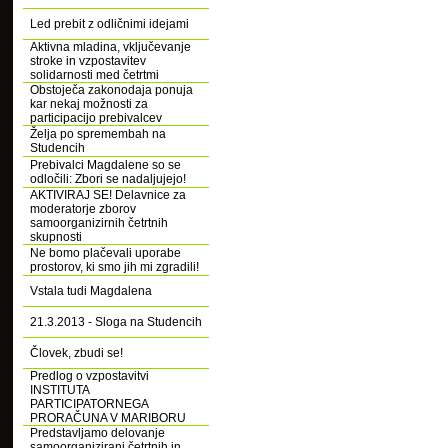
Led prebit z odličnimi idejami
Aktivna mladina, vključevanje
stroke in vzpostavitev
solidarnosti med četrtmi
Obstoječa zakonodaja ponuja
kar nekaj možnosti za
participacijo prebivalcev
Želja po spremembah na
Studencih
Prebivalci Magdalene so se
odločili: Zbori se nadaljujejo!
AKTIVIRAJ SE! Delavnice za
moderatorje zborov
samoorganizirnih četrtnih
skupnosti
Ne bomo plačevali uporabe
prostorov, ki smo jih mi zgradili!
Vstala tudi Magdalena
21.3.2013 - Sloga na Studencih
Človek, zbudi se!
Predlog o vzpostavitvi
INSTITUTA
PARTICIPATORNEGA
PRORAČUNA V MARIBORU
Predstavljamo delovanje
samoorganizirani četrtnih in