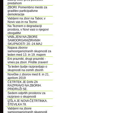
predahom
ZBORI: Pomembno mesto za
graditev participativne
demokracije
Vabljeni na zbor na Tabor, v
Novo vas in na Tezno
Na Teznem o degradaciji
prostora, v Novi vasi o njegovi
obogatitvi
VABLJENI NA ZBORE
SAMOORGANIZIRANIH
SKUPNOSTI: 20.-24.MAJ
Najava zborov
samoorganiziranih skupnosti za
teden med 13. in 19. majem
Eni prazniki, drugi prazniki -
vmes pa zbori. Pridite zraven!
Ta teden ljudje razpravljajo o
skupnosti na osmih zborih
Novičke z zborov med 8. in 21.
aprilom 2019
ČETRTEK JE DAN ZA
RAZPRAVO NA ZBORIH.
PRIDRUŽI SE.
Sedem odprtih prostorov za
razpravo o skupnosti
IZŠLA JE NOVA ČETRTINKA.
ŠTEVILKA 78.
Vabljeni na zbore
samoorganiziranih skupnosti