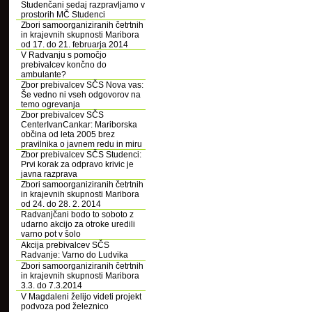
Studenčani sedaj razpravljamo v
prostorih MČ Studenci
Zbori samoorganiziranih četrtnih
in krajevnih skupnosti Maribora
od 17. do 21. februarja 2014
V Radvanju s pomočjo
prebivalcev končno do
ambulante?
Zbor prebivalcev SČS Nova vas:
Še vedno ni vseh odgovorov na
temo ogrevanja
Zbor prebivalcev SČS
CenterIvanCankar: Mariborska
občina od leta 2005 brez
pravilnika o javnem redu in miru
Zbor prebivalcev SČS Studenci:
Prvi korak za odpravo krivic je
javna razprava
Zbori samoorganiziranih četrtnih
in krajevnih skupnosti Maribora
od 24. do 28. 2. 2014
Radvanjčani bodo to soboto z
udarno akcijo za otroke uredili
varno pot v šolo
Akcija prebivalcev SČS
Radvanje: Varno do Ludvika
Zbori samoorganiziranih četrtnih
in krajevnih skupnosti Maribora
3.3. do 7.3.2014
V Magdaleni želijo videti projekt
podvoza pod železnico