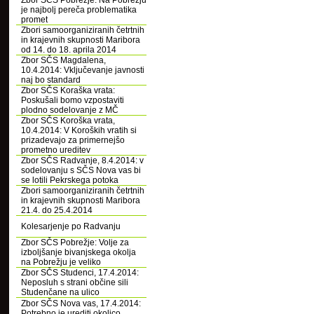
Zbor SČS Pobrežje: Na Pobrežju
je najbolj pereča problematika
promet
Zbori samoorganiziranih četrtnih
in krajevnih skupnosti Maribora
od 14. do 18. aprila 2014
Zbor SČS Magdalena,
10.4.2014: Vključevanje javnosti
naj bo standard
Zbor SČS Koraška vrata:
Poskušali bomo vzpostaviti
plodno sodelovanje z MČ
Zbor SČS Koroška vrata,
10.4.2014: V Koroških vratih si
prizadevajo za primernejšo
prometno ureditev
Zbor SČS Radvanje, 8.4.2014: v
sodelovanju s SČS Nova vas bi
se lotili Pekrskega potoka
Zbori samoorganiziranih četrtnih
in krajevnih skupnosti Maribora
21.4. do 25.4.2014
Kolesarjenje po Radvanju
Zbor SČS Pobrežje: Volje za
izboljšanje bivanjskega okolja
na Pobrežju je veliko
Zbor SČS Studenci, 17.4.2014:
Neposluh s strani občine sili
Studenčane na ulico
Zbor SČS Nova vas, 17.4.2014:
Potrebno je urediti okolico