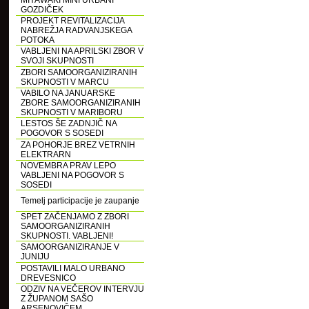
MIYAWAKI MINI URBANI
GOZDIČEK
PROJEKT REVITALIZACIJA
NABREŽJA RADVANJSKEGA
POTOKA
VABLJENI NA APRILSKI ZBOR V
SVOJI SKUPNOSTI
ZBORI SAMOORGANIZIRANIH
SKUPNOSTI V MARCU
VABILO NA JANUARSKE
ZBORE SAMOORGANIZIRANIH
SKUPNOSTI V MARIBORU
LESTOS ŠE ZADNJIČ NA
POGOVOR S SOSEDI
ZA POHORJE BREZ VETRNIH
ELEKTRARN
NOVEMBRA PRAV LEPO
VABLJENI NA POGOVOR S
SOSEDI
Temelj participacije je zaupanje
SPET ZAČENJAMO Z ZBORI
SAMOORGANIZIRANIH
SKUPNOSTI. VABLJENI!
SAMOORGANIZIRANJE V
JUNIJU
POSTAVILI MALO URBANO
DREVESNICO
ODZIV NA VEČEROV INTERVJU
Z ŽUPANOM SAŠO
ARSENOVIČEM