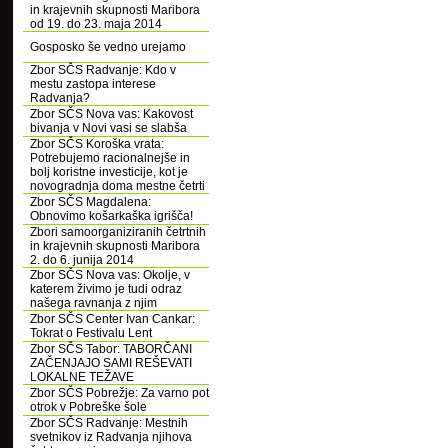
in krajevnih skupnosti Maribora
od 19. do 23. maja 2014
Gosposko še vedno urejamo
Zbor SČS Radvanje: Kdo v
mestu zastopa interese
Radvanja?
Zbor SČS Nova vas: Kakovost
bivanja v Novi vasi se slabša
Zbor SČS Koroška vrata:
Potrebujemo racionalnejše in
bolj koristne investicije, kot je
novogradnja doma mestne četrti
Zbor SČS Magdalena:
Obnovimo košarkaška igrišča!
Zbori samoorganiziranih četrtnih
in krajevnih skupnosti Maribora
2. do 6. junija 2014
Zbor SČS Nova vas: Okolje, v
katerem živimo je tudi odraz
našega ravnanja z njim
Zbor SČS Center Ivan Cankar:
Tokrat o Festivalu Lent
Zbor SČS Tabor: TABORČANI
ZAČENJAJO SAMI REŠEVATI
LOKALNE TEŽAVE
Zbor SČS Pobrežje: Za varno pot
otrok v Pobreške šole
Zbor SČS Radvanje: Mestnih
svetnikov iz Radvanja njihova