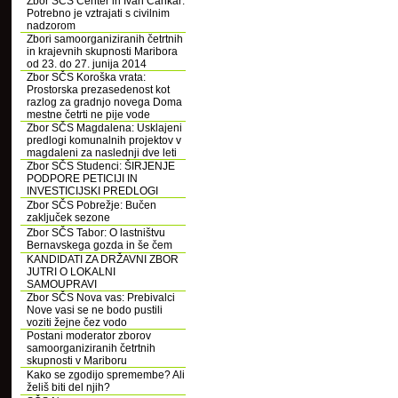
Zbor SČS Center in Ivan Cankar:
Potrebno je vztrajati s civilnim
nadzorom
Zbori samoorganiziranih četrtnih
in krajevnih skupnosti Maribora
od 23. do 27. junija 2014
Zbor SČS Koroška vrata:
Prostorska prezasedenost kot
razlog za gradnjo novega Doma
mestne četrti ne pije vode
Zbor SČS Magdalena: Usklajeni
predlogi komunalnih projektov v
magdaleni za naslednji dve leti
Zbor SČS Studenci: ŠIRJENJE
PODPORE PETICIJI IN
INVESTICIJSKI PREDLOGI
Zbor SČS Pobrežje: Bučen
zaključek sezone
Zbor SČS Tabor: O lastništvu
Bernavskega gozda in še čem
KANDIDATI ZA DRŽAVNI ZBOR
JUTRI O LOKALNI
SAMOUPRAVI
Zbor SČS Nova vas: Prebivalci
Nove vasi se ne bodo pustili
voziti žejne čez vodo
Postani moderator zborov
samoorganiziranih četrtnih
skupnosti v Mariboru
Kako se zgodijo spremembe? Ali
želiš biti del njih?