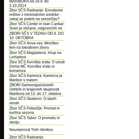
MARIBORA od 29.9. do
3.10.2014
Zbor SČS Radvanje: Enostavne
rešitve z minimalnimi sredstvi -
zakaj se potem ne uresničijo?
Zbor SČS Center in Ivan Cankar:
Sram je občane, odgovornih ne
ZBORI SČS V TEDNU OD 6. DO
10. OKTOBRA
Zbor SČS Nova vas: Mnoštvo
tem na tokratnem zboru
Zbor SČS Magdalena: Hrup na
Linhartovi
Zbor SČS Koroška vrata: O usodi
Doma MČ Koroška vrata ni
konsenza
Zbor SČS Kamnica: Kamnica je
Maribor v malem
ZBORI Samoorganiziranih
četrtnih in krajevnih skupnosti
Maribora od 13. do 17. oktobra
Zbor SČS Studenci: O starih
ranah
Zbor SČS Pobrežje: Promet in
kurilna sezona
Zbor SČS Tabor: O prometu in
okolju
Neurejenost Treh ribnikov
Zbor SČS Radvanje: