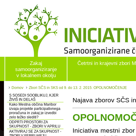
Zakaj
Četrtni in krajevni zbori 
samoorganiziranje
v lokalnem okolju
Domov
Zbori SČS in SKS od 9. do 13. 2. 2015: OPOLNOMOČENJE
S SOSEDI SOOBLIKUJ, KJER
Najava zborov SČS in
ŽIVIŠ IN DELAŠ
Kako Mestna občina Maribor
izvaja projekte participativnega
proračuna in zakaj je izvedbi
OPOLNOMOČ
zelo težko slediti?
ODPRTI PROSTORI ZA
SKUPNOST - ZBORI V APRILU
Iniciativa mestni zbor
AKTIVIRAJ SE ZA SKUPNOST -
ZBORI V FEBRUARJU