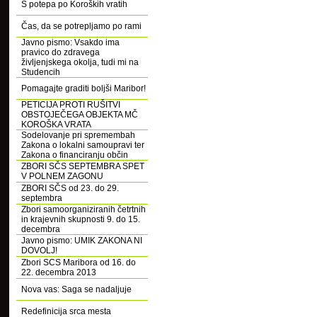
S potepa po Koroških vratih
Čas, da se potrepljamo po rami
Javno pismo: Vsakdo ima
pravico do zdravega
življenjskega okolja, tudi mi na
Studencih
Pomagajte graditi boljši Maribor!
PETICIJA PROTI RUŠITVI
OBSTOJEČEGA OBJEKTA MČ
KOROŠKA VRATA
Sodelovanje pri spremembah
Zakona o lokalni samoupravi ter
Zakona o financiranju občin
ZBORI SČS SEPTEMBRA SPET
V POLNEM ZAGONU
ZBORI SČS od 23. do 29.
septembra
Zbori samoorganiziranih četrtnih
in krajevnih skupnosti 9. do 15.
decembra
Javno pismo: UMIK ZAKONA NI
DOVOLJ!
Zbori SCS Maribora od 16. do
22. decembra 2013
Nova vas: Saga se nadaljuje
Redefinicija srca mesta