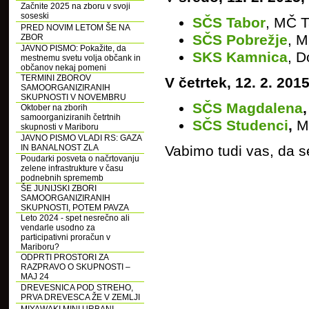
Začnite 2025 na zboru v svoji
soseski
SČS Tabor
, MČ T
PRED NOVIM LETOM ŠE NA
SČS Pobrežje
, M
ZBOR
JAVNO PISMO: Pokažite, da
SKS Kamnica
, D
mestnemu svetu volja občank in
občanov nekaj pomeni
TERMINI ZBOROV
V četrtek, 12. 2. 201
SAMOORGANIZIRANIH
SKUPNOSTI V NOVEMBRU
SČS Magdalena
,
Oktober na zborih
samoorganiziranih četrtnih
SČS Studenci
,
MČ
skupnosti v Mariboru
JAVNO PISMO VLADI RS: GAZA
IN BANALNOST ZLA
Vabimo tudi vas, da se
Poudarki posveta o načrtovanju
zelene infrastrukture v času
podnebnih sprememb
ŠE JUNIJSKI ZBORI
SAMOORGANIZIRANIH
SKUPNOSTI, POTEM PAVZA
Leto 2024 - spet nesrečno ali
vendarle usodno za
participativni proračun v
Mariboru?
ODPRTI PROSTORI ZA
RAZPRAVO O SKUPNOSTI –
MAJ 24
DREVESNICA POD STREHO,
PRVA DREVESCA ŽE V ZEMLJI