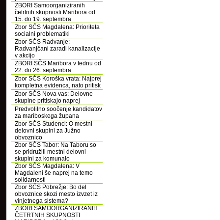
ZBORI Samoorganiziranih
četrtnih skupnosti Maribora od
15. do 19. septembra
Zbor SČS Magdalena: Prioriteta
socialni problematiki
Zbor SČS Radvanje:
Radvanjčani zaradi kanalizacije
v akcijo
ZBORI SČS Maribora v tednu od
22. do 26. septembra
Zbor SČS Koroška vrata: Najprej
kompletna evidenca, nato pritisk
Zbor SČS Nova vas: Delovne
skupine pritiskajo naprej
Predvolilno soočenje kandidatov
za mariboskega župana
Zbor SČS Studenci: O mestni
delovni skupini za Južno
obvoznico
Zbor SČS Tabor: Na Taboru so
se pridružili mestni delovni
skupini za komunalo
Zbor SČS Magdalena: V
Magdaleni še naprej na temo
solidarnosti
Zbor SČS Pobrežje: Bo del
obvoznice skozi mesto izvzet iz
vinjetnega sistema?
ZBORI SAMOORGANIZIRANIH
ČETRTNIH SKUPNOSTI