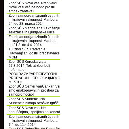
Zbor SČS Nova vas: Prebivalci
Nove vasi več ne bodo prosili
ampak zahtevali
Zbori samoorganiziranih četrtnih
in krajevnih skupnosti Maribora
24. do 28. marca 2014
Zbor SČS Magdalena: O križanju
železnice in Ljubljanske ulice
Zbori samoorganiziranih četrtnih
in krajevnih skupnosti Maribora
od 31.3. do 4.4. 2014
13. zbor SČS Radvanje:
Radvanjčani gostili predstavnike
MOM
Zbor SČS Koroška vrata,
27.3.2014: Tokrat zbor bolj
neformalen
POBUDA ZA PARTICIPATORNI
PRORAČUN – ODLOČAJ(MO) O
MESTU!
Zbor SČS CenterIvanCankar: Vsi
smo enakopravni, ni prostora za
samopromocijo!
Zbor SČS Studenci: Na
Studencih nimajo otroških igrišč
Zbor SČS Nova vas: Ne
popuščajmo, izpeljimo do konca!
Zbori samoorganiziranih četrtnih
in krajevnih skupnosti Maribora
7.4. do 11.4.2014