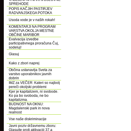
SPREHODE
POPIS KAČJIH PASTIRJEV
RADVANJSKEGA POTOKA
Usoda vode je v naših rokah!
KOMENTARJI NA PROGRAM
VARSTVA OKOLJA MESTNE
OBČINE MARIBOR
Evalvacija izvedbe
participativnega proračuna Čuj,
sodeluj!
Glasuj
Kako z zbori naprej
Občina ustanavlja Sveta za
varstvo uporabnikov javnih
dobrin
IMZ za VEČER: Kateri so najbolj
pereči okoljski problemi
Kjer je kapitalizem, ni svobode.
Ko pa bo svoboda, ne bo
kapitalizma.
BUDNOST NA OKNU:
Magdalenski park in nova
realnost
Vse naše diskriminacije
Javni poziv državnemu zboru:
Glasujte proti aktivaciji 37.a