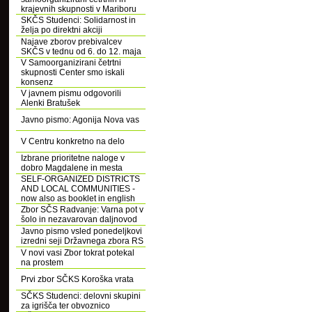
krajevnih skupnosti v Mariboru
SKČS Studenci: Solidarnost in
želja po direktni akciji
Najave zborov prebivalcev
SKČS v tednu od 6. do 12. maja
V Samoorganizirani četrtni
skupnosti Center smo iskali
konsenz
V javnem pismu odgovorili
Alenki Bratušek
Javno pismo: Agonija Nova vas
V Centru konkretno na delo
Izbrane prioritetne naloge v
dobro Magdalene in mesta
SELF-ORGANIZED DISTRICTS
AND LOCAL COMMUNITIES -
now also as booklet in english
Zbor SČS Radvanje: Varna pot v
šolo in nezavarovan daljnovod
Javno pismo vsled ponedeljkovi
izredni seji Državnega zbora RS
V novi vasi Zbor tokrat potekal
na prostem
Prvi zbor SČKS Koroška vrata
SČKS Studenci: delovni skupini
za igrišča ter obvoznico