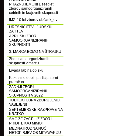
PRAZNUJEMO!!!! Deset let
zborov samoorganiziranih
četrtnih in krajevnih skupnosti
IMZ: 10 let zborov občank_ov
URESNIČITEV LJUDSKIH
ZAHTEV
APRILSKI ZBORI
SAMOORGANIZIRANIH
SKUPNOSTI
3. MARCA BOMO NA ŠTRAJKU
Zbori samoorganiziranih
skupnosti v marcu
Livada lab na obisku
Kako smo dobili participatorni
proračun
ZADNJI ZBORI
SAMOORGANIZIRANIH
SKUPNOSTI V 2022
TUDI OKTOBRA ZBORUJEMO.
VABLJENI!
SEPTEMBRSKE RAZPRAVE NA
KRATKO
SMO ŽE ZAČELI Z ZBORI!
PRIDITE KAJ MIMO!
MEDNATRODNA NOČ
NETOPIRJEV OB MIYAWAKIJU