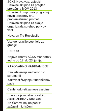
SČKS Nova vas: Izsledki
Delovne skupine za pregled
proračuna MOM 2013
Dosežen kompromis pri gradnji
novih prostorov MČ,
problematiziran promet
Delovna skupina za okolje
organizirala sprehod po Novi
vasi
Nevaren Trg Revolucije
Vse generacije poprijele za
grablje
EN BOJ!
Najave zborov SČKS Maribora v
tednu od 17. do 23. junija
KAKO VARNO NA PIRAMIDO?
Izza televizorja ne bomo nič
spremenili
Kakovost življenja Studenčanov
pada
Center odpreti za nove vsebine
Izjava za javnost in povabilo:
Akcija ZEBRA v Novi vasi
Na Šarhovi naj bo park z
začasnim igriščem