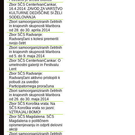
Zbor SČS CenterIvanCankar,
16.4.2014: ZAVOD ZA VARSTVO
KULTURNE DEDIŠČINE SI ŽELI
SODELOVANJA
Zbori samoorganiziranih četrtnih
in krajevnih skupnosti Maribora
od 28. do 30. aprila 2014
Zbor SČS Radvanje:
Radvanjčani s kolesi premerili
svojo četrt
Zbori samoorganiziranih četrtnih
in krajevnih skupnosti Maribora
od 5. do 9. maja 2014
Zbor SČS CenterIvanCankar: O
umetnostni galeriji in Festivalu
Lent
Zbor SČS Radvanje:
Radvanjčani aktivno pristopili k
pobudi za uvedbo
Participatornega proračuna
Zbori samoorganiziranih četrtnih
in krajevnih skupnosti Maribora
od 26. do 30. maja 2014
Zbor SČS Koroška vrata: Na
SČS Koroška vrata so jasni:
VZTRAJALI BOMO!
Zbor SČS Magdalena: SČS
Magdalena o političnem
opismenjevanju in odprti delovni
akciji
Zbori samoorganiziranih četrtnih