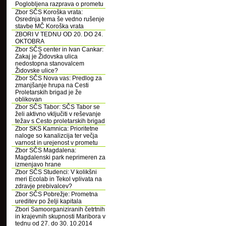
Poglobljena razprava o prometu
Zbor SČS Koroška vrata:
Osrednja tema še vedno rušenje
stavbe MČ Koroška vrata
ZBORI V TEDNU OD 20. DO 24.
OKTOBRA
Zbor SČS center in Ivan Cankar:
Zakaj je Židovska ulica
nedostopna stanovalcem
Židovske ulice?
Zbor SČS Nova vas: Predlog za
zmanjšanje hrupa na Cesti
Proletarskih brigad je že
oblikovan
Zbor SČS Tabor: SČS Tabor se
želi aktivno vključiti v reševanje
težav s Cesto proletarskih brigad
Zbor SKS Kamnica: Prioritetne
naloge so kanalizcija ter večja
varnost in urejenost v prometu
Zbor SČS Magdalena:
Magdalenski park neprimeren za
izmenjavo hrane
Zbor SČS Studenci: V kolikšni
meri Ecolab in Tekol vplivata na
zdravje prebivalcev?
Zbor SČS Pobrežje: Prometna
ureditev po želji kapitala
Zbori Samoorganiziranih četrtnih
in krajevnih skupnosti Maribora v
tednu od 27. do 30. 10.2014