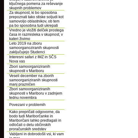
ključnega pomena za reševanje
skupnih problemov
Za skupnost, ki bo sposobna
prepoznati tako stiske soljudi kot
samovoljo oblastnikov, ob tem
pa bo sposobna tudi ukrepati
Vredno je vložiti delček prostega
časa in razmisleka v skupnost, v
kateri živimo
Leto 2019 na zboru
samoorganoziranih skupnosti
zaključujejo Studenci
Interesni safari z IMZ in SČS
Nova vas
Zbori samoorganiziranih
skupnosti v Mariboru
Veseli december na zborih
samoorganiziranih skupnosti
manj prazničen
Zbori samoorganiziranih
skupnosti v Mariboru v zadnjem
tednu novembra
Povezani v problemih
Kako prepričati odgovorne, da
bodo tudi Mariborčanke in
Mariborčani lahko predlagali in
odločali o delu občinskih
proračunskih sredstev
Vabljeni in dobrodošli vsi, ki vam