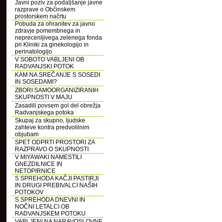
Javni poziv za podaljšanje javne
razprave o Občinskem
prostorskem načrtu
Pobuda za ohranitev za javno
zdravje pomembnega in
neprecenljivega zelenega fonda
pri Kliniki za ginekologijo in
perinatologijo
V SOBOTO VABLJENI OB
RADVANJSKI POTOK
KAM NA SREČANJE S SOSEDI
IN SOSEDAMI?
ZBORI SAMOORGANIZIRANIH
SKUPNOSTI V MAJU
Zasadili povsem gol del obrežja
Radvanjskega potoka
Skupaj za skupno, ljudske
zahteve kontra predvolilnim
objubam
SPET ODPRTI PROSTORI ZA
RAZPRAVO O SKUPNOSTI
V MIYAWAKI NAMESTILI
GNEZDILNICE IN
NETOPIRNICE
S SPREHODA KAČJI PASTIRJI
IN DRUGI PREBIVALCI NAŠIH
POTOKOV
S SPREHODA DNEVNI IN
NOČNI LETALCI OB
RADVANJSKEM POTOKU
VABLJENI NA NARAVOSLOVNE