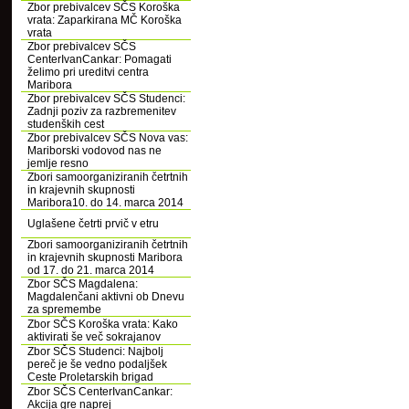
Zbor prebivalcev SČS Koroška
vrata: Zaparkirana MČ Koroška
vrata
Zbor prebivalcev SČS
CenterIvanCankar: Pomagati
želimo pri ureditvi centra
Maribora
Zbor prebivalcev SČS Studenci:
Zadnji poziv za razbremenitev
studenških cest
Zbor prebivalcev SČS Nova vas:
Mariborski vodovod nas ne
jemlje resno
Zbori samoorganiziranih četrtnih
in krajevnih skupnosti
Maribora10. do 14. marca 2014
Uglašene četrti prvič v etru
Zbori samoorganiziranih četrtnih
in krajevnih skupnosti Maribora
od 17. do 21. marca 2014
Zbor SČS Magdalena:
Magdalenčani aktivni ob Dnevu
za spremembe
Zbor SČS Koroška vrata: Kako
aktivirati še več sokrajanov
Zbor SČS Studenci: Najbolj
pereč je še vedno podaljšek
Ceste Proletarskih brigad
Zbor SČS CenterIvanCankar:
Akcija gre naprej