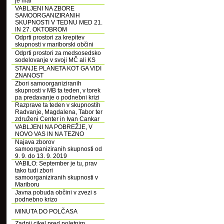
je mar
VABLJENI NA ZBORE
SAMOORGANIZIRANIH
SKUPNOSTI V TEDNU MED 21.
IN 27. OKTOBROM
Odprti prostori za krepitev
skupnosti v mariborski občini
Odprti prostori za medsosedsko
sodelovanje v svoji MČ ali KS
STANJE PLANETA KOT GA VIDI
ZNANOST
Zbori samoorganiziranih
skupnosti v MB ta teden, v torek
pa predavanje o podnebni krizi
Razprave ta teden v skupnostih
Radvanje, Magdalena, Tabor ter
združeni Center in Ivan Cankar
VABLJENI NA POBREŽJE, V
NOVO VAS IN NA TEZNO
Najava zborov
samoorganiziranih skupnosti od
9. 9. do 13. 9. 2019
VABILO: September je tu, prav
tako tudi zbori
samoorganiziranih skupnosti v
Mariboru
Javna pobuda občini v zvezi s
podnebno krizo
MINUTA DO POLČASA
Zadnji cikel pred poletnim