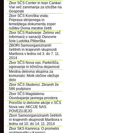
Zbor SČS Center in Ivan Cankar:
Vse več zanimanja za izložbe na
Gosposki
Zbor SČS Koroška vrata:
Priprava strnjenega in
temeljitega dokumenta zoper
rušitev Doma mestne četrti
Zbor SČS Radvanje: Želimo več
informacij o sanaciji Osnovne
šole Ludvika Pliberška
ZBORI Samoorganiziranih
četrtnih in krajevnih skupnosti
Maribora v tednu od 3. do 7. 11.
2014
Zbor SČS Nova vas: Parkirišča,
ogrevanje in tržnična dejavnost
Mestna delovna skupina za
komunalo: Molk občine otežuje
delo
Zbor SČS Studenci: Zbranih že
586 podpisov
Zbor SČS Magdalena:
Osvobajanje javnega prostora
Poročilo iz delovne akcije v SČS
Nova vas: AKCIJE NAS
POVEZUJEJO
Zbori Samoorganiziranih četrtnih
in krajevnih skupnosti Maribora v
tednu od 10. do 14. 11. 2014
Zbor SKS Kamnica: O prometni
problematiki v Kamnici