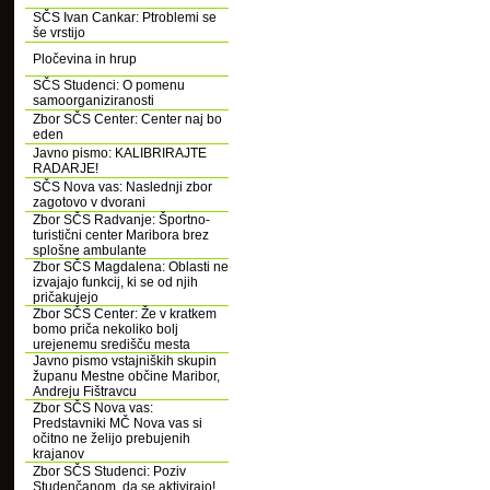
SČS Ivan Cankar: Ptroblemi se
še vrstijo
Pločevina in hrup
SČS Studenci: O pomenu
samoorganiziranosti
Zbor SČS Center: Center naj bo
eden
Javno pismo: KALIBRIRAJTE
RADARJE!
SČS Nova vas: Naslednji zbor
zagotovo v dvorani
Zbor SČS Radvanje: Športno-
turistični center Maribora brez
splošne ambulante
Zbor SČS Magdalena: Oblasti ne
izvajajo funkcij, ki se od njih
pričakujejo
Zbor SČS Center: Že v kratkem
bomo priča nekoliko bolj
urejenemu središču mesta
Javno pismo vstajniških skupin
županu Mestne občine Maribor,
Andreju Fištravcu
Zbor SČS Nova vas:
Predstavniki MČ Nova vas si
očitno ne želijo prebujenih
krajanov
Zbor SČS Studenci: Poziv
Studenčanom, da se aktivirajo!