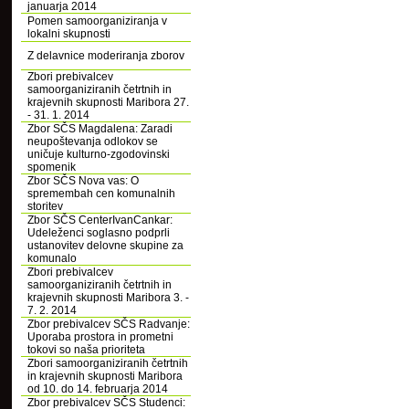
januarja 2014
Pomen samoorganiziranja v
lokalni skupnosti
Z delavnice moderiranja zborov
Zbori prebivalcev
samoorganiziranih četrtnih in
krajevnih skupnosti Maribora 27.
- 31. 1. 2014
Zbor SČS Magdalena: Zaradi
neupoštevanja odlokov se
uničuje kulturno-zgodovinski
spomenik
Zbor SČS Nova vas: O
spremembah cen komunalnih
storitev
Zbor SČS CenterIvanCankar:
Udeleženci soglasno podprli
ustanovitev delovne skupine za
komunalo
Zbori prebivalcev
samoorganiziranih četrtnih in
krajevnih skupnosti Maribora 3. -
7. 2. 2014
Zbor prebivalcev SČS Radvanje:
Uporaba prostora in prometni
tokovi so naša prioriteta
Zbori samoorganiziranih četrtnih
in krajevnih skupnosti Maribora
od 10. do 14. februarja 2014
Zbor prebivalcev SČS Studenci: