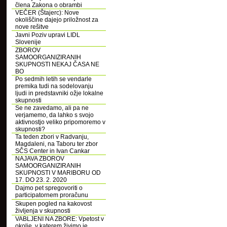
člena Zakona o obrambi
VEČER (Štajerc): Nove
okoliščine dajejo priložnost za
nove rešitve
Javni Poziv upravi LIDL
Slovenije
ZBOROV
SAMOORGANIZIRANIH
SKUPNOSTI NEKAJ ČASA NE
BO
Po sedmih letih se vendarle
premika tudi na sodelovanju
ljudi in predstavniki ožje lokalne
skupnosti
Se ne zavedamo, ali pa ne
verjamemo, da lahko s svojo
aktivnostjo veliko pripomoremo v
skupnosti?
Ta teden zbori v Radvanju,
Magdaleni, na Taboru ter zbor
SČS Center in Ivan Cankar
NAJAVA ZBOROV
SAMOORGANIZIRANIH
SKUPNOSTI V MARIBORU OD
17. DO 23. 2. 2020
Dajmo pet spregovoriti o
participatornem proračunu
Skupen pogled na kakovost
življenja v skupnosti
VABLJENI NA ZBORE: Vpetost v
okolje, v katerem živimo je