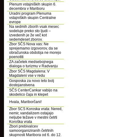
Plenum vstajniških skupin 6.
decembra v Mariboru
Uradni program Plenuma
vstajniških skupin Centralne
evrope
Na sedmih zborih vsak mesec
sodeluje preko sto ljudi –
izvedenih je že več kot
sedemdeset zborov.
Zbor SČS Nova vas: Ne
sprejemamo izgovorov, da se
obračunska obdobja ne morejo
poenotiti
ZA začetek medsebojnega
dialoga o turizmu v Radvanju
Zbor SČS Magdalena: V
Magdaleni vse v redu
Gosposka za novo leto bolj
dostojanstvena
SČS CenterCankar vabijo na
skodelico čaja in klepet
Hvala, Mariborčani!
Zbor SCS Koroska vrata: Nered,
nemir, vandalizem ostajajo
neljube težave v mestni četrti
Koroška vrata
Zbori prebivalcev
samoorganiziranih četrtnih
skupnosti Maribora od 6. do 12.