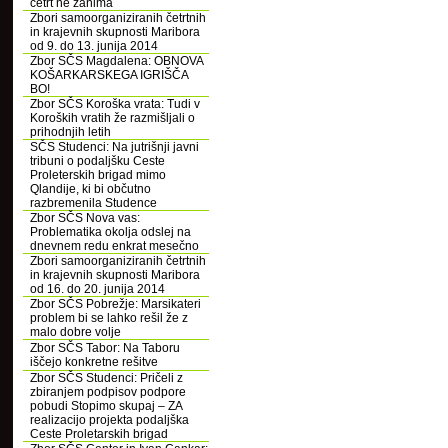
četrt ne zanima
Zbori samoorganiziranih četrtnih
in krajevnih skupnosti Maribora
od 9. do 13. junija 2014
Zbor SČS Magdalena: OBNOVA
KOŠARKARSKEGA IGRIŠČA
BO!
Zbor SČS Koroška vrata: Tudi v
Koroških vratih že razmišljali o
prihodnjih letih
SČS Studenci: Na jutrišnji javni
tribuni o podaljšku Ceste
Proleterskih brigad mimo
Qlandije, ki bi občutno
razbremenila Studence
Zbor SČS Nova vas:
Problematika okolja odslej na
dnevnem redu enkrat mesečno
Zbori samoorganiziranih četrtnih
in krajevnih skupnosti Maribora
od 16. do 20. junija 2014
Zbor SČS Pobrežje: Marsikateri
problem bi se lahko rešil že z
malo dobre volje
Zbor SČS Tabor: Na Taboru
iščejo konkretne rešitve
Zbor SČS Studenci: Pričeli z
zbiranjem podpisov podpore
pobudi Stopimo skupaj – ZA
realizacijo projekta podaljška
Ceste Proletarskih brigad