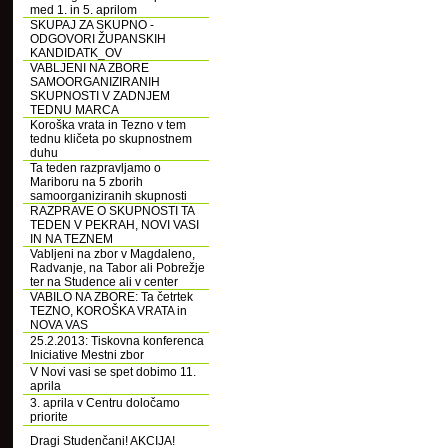
med 1. in 5. aprilom
SKUPAJ ZA SKUPNO -
ODGOVORI ŽUPANSKIH
KANDIDATK_OV
VABLJENI NA ZBORE
SAMOORGANIZIRANIH
SKUPNOSTI V ZADNJEM
TEDNU MARCA
Koroška vrata in Tezno v tem
tednu kličeta po skupnostnem
duhu
Ta teden razpravljamo o
Mariboru na 5 zborih
samoorganiziranih skupnosti
RAZPRAVE O SKUPNOSTI TA
TEDEN V PEKRAH, NOVI VASI
IN NA TEZNEM
Vabljeni na zbor v Magdaleno,
Radvanje, na Tabor ali Pobrežje
ter na Studence ali v center
VABILO NA ZBORE: Ta četrtek
TEZNO, KOROŠKA VRATA in
NOVA VAS
25.2.2013: Tiskovna konferenca
Iniciative Mestni zbor
V Novi vasi se spet dobimo 11.
aprila
3. aprila v Centru določamo
priorite
Dragi Studenčani! AKCIJA!