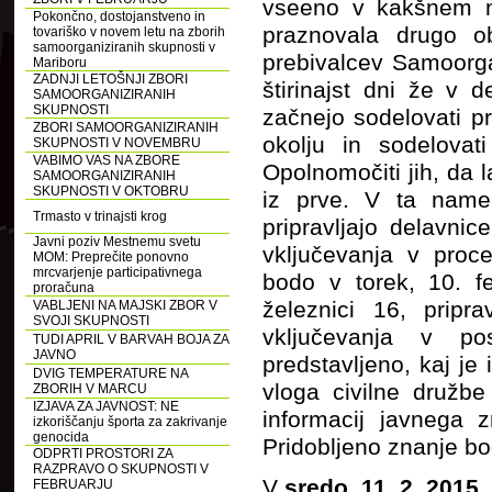
vseeno v kakšnem me
Pokončno, dostojanstveno in
praznovala drugo ob
tovariško v novem letu na zborih
samoorganiziranih skupnosti v
prebivalcev Samoorgan
Mariboru
ZADNJI LETOŠNJI ZBORI
štirinajst dni že v 
SAMOORGANIZIRANIH
SKUPNOSTI
začnejo sodelovati p
ZBORI SAMOORGANIZIRANIH
okolju in sodelovat
SKUPNOSTI V NOVEMBRU
VABIMO VAS NA ZBORE
Opolnomočiti jih, da 
SAMOORGANIZIRANIH
SKUPNOSTI V OKTOBRU
iz prve. V ta nam
Trmasto v trinajsti krog
pripravljajo delavnic
Javni poziv Mestnemu svetu
vključevanja v proce
MOM: Preprečite ponovno
mrcvarjenje participativnega
bodo v torek, 10. f
proračuna
železnici 16, pripr
VABLJENI NA MAJSKI ZBOR V
SVOJI SKUPNOSTI
vključevanja v po
TUDI APRIL V BARVAH BOJA ZA
JAVNO
predstavljeno, kaj je 
DVIG TEMPERATURE NA
vloga civilne družb
ZBORIH V MARCU
IZJAVA ZA JAVNOST: NE
informacij javnega z
izkoriščanju športa za zakrivanje
genocida
Pridobljeno znanje bo
ODPRTI PROSTORI ZA
RAZPRAVO O SKUPNOSTI V
V
sredo, 11. 2. 2015,
FEBRUARJU