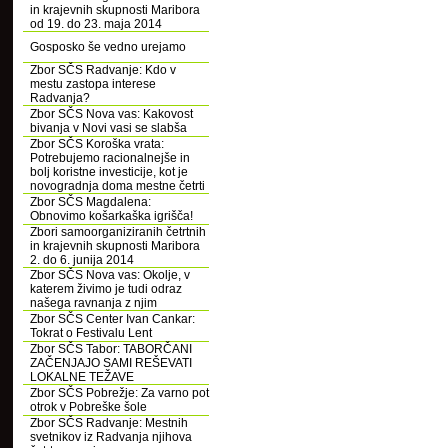
in krajevnih skupnosti Maribora
od 19. do 23. maja 2014
Gosposko še vedno urejamo
Zbor SČS Radvanje: Kdo v
mestu zastopa interese
Radvanja?
Zbor SČS Nova vas: Kakovost
bivanja v Novi vasi se slabša
Zbor SČS Koroška vrata:
Potrebujemo racionalnejše in
bolj koristne investicije, kot je
novogradnja doma mestne četrti
Zbor SČS Magdalena:
Obnovimo košarkaška igrišča!
Zbori samoorganiziranih četrtnih
in krajevnih skupnosti Maribora
2. do 6. junija 2014
Zbor SČS Nova vas: Okolje, v
katerem živimo je tudi odraz
našega ravnanja z njim
Zbor SČS Center Ivan Cankar:
Tokrat o Festivalu Lent
Zbor SČS Tabor: TABORČANI
ZAČENJAJO SAMI REŠEVATI
LOKALNE TEŽAVE
Zbor SČS Pobrežje: Za varno pot
otrok v Pobreške šole
Zbor SČS Radvanje: Mestnih
svetnikov iz Radvanja njihova