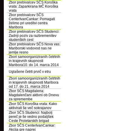
Zbor prebivalcev SČS Koroška
vrata: Zaparkirana MČ Koroška
vrata
Zbor prebivalcev SČS
CenterIvanCankar: Pomagati
želimo pri ureditvi centra
Maribora
Zbor prebivalcev SČS Studenci:
Zadnji poziv za razbremenitev
studenških cest
Zbor prebivalcev SČS Nova vas:
Mariborski vodovod nas ne
jemlje resno
Zbori samoorganiziranih četrtnih
in krajevnih skupnosti
Maribora10. do 14. marca 2014
Uglašene četrti prvič v etru
Zbori samoorganiziranih četrtnih
in krajevnih skupnosti Maribora
od 17. do 21. marca 2014
Zbor SČS Magdalena:
Magdalenčani aktivni ob Dnevu
za spremembe
Zbor SČS Koroška vrata: Kako
aktivirati še več sokrajanov
Zbor SČS Studenci: Najbolj
pereč je še vedno podaljšek
Ceste Proletarskih brigad
Zbor SČS CenterIvanCankar:
Akcija gre naprej