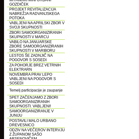
MIYAWAKI MINI URBANI
GOZDIČEK
PROJEKT REVITALIZACIJA
NABREŽJA RADVANJSKEGA
POTOKA
VABLJENI NA APRILSKI ZBOR V
SVOJI SKUPNOSTI
ZBORI SAMOORGANIZIRANIH
SKUPNOSTI V MARCU
VABILO NA JANUARSKE
ZBORE SAMOORGANIZIRANIH
SKUPNOSTI V MARIBORU
LESTOS ŠE ZADNJIČ NA
POGOVOR S SOSEDI
ZA POHORJE BREZ VETRNIH
ELEKTRARN
NOVEMBRA PRAV LEPO
VABLJENI NA POGOVOR S
SOSEDI
Temelj participacije je zaupanje
SPET ZAČENJAMO Z ZBORI
SAMOORGANIZIRANIH
SKUPNOSTI. VABLJENI!
SAMOORGANIZIRANJE V
JUNIJU
POSTAVILI MALO URBANO
DREVESNICO
ODZIV NA VEČEROV INTERVJU
Z ŽUPANOM SAŠO
ARSENOVIČEM