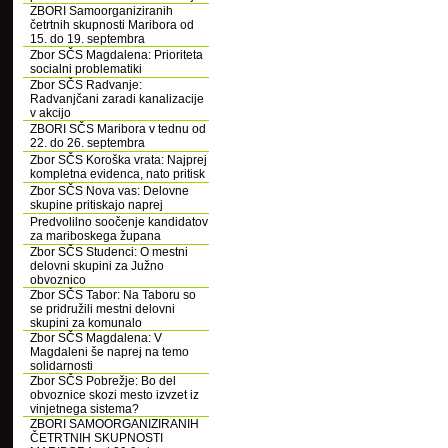
ZBORI Samoorganiziranih
četrtnih skupnosti Maribora od
15. do 19. septembra
Zbor SČS Magdalena: Prioriteta
socialni problematiki
Zbor SČS Radvanje:
Radvanjčani zaradi kanalizacije
v akcijo
ZBORI SČS Maribora v tednu od
22. do 26. septembra
Zbor SČS Koroška vrata: Najprej
kompletna evidenca, nato pritisk
Zbor SČS Nova vas: Delovne
skupine pritiskajo naprej
Predvolilno soočenje kandidatov
za mariboskega župana
Zbor SČS Studenci: O mestni
delovni skupini za Južno
obvoznico
Zbor SČS Tabor: Na Taboru so
se pridružili mestni delovni
skupini za komunalo
Zbor SČS Magdalena: V
Magdaleni še naprej na temo
solidarnosti
Zbor SČS Pobrežje: Bo del
obvoznice skozi mesto izvzet iz
vinjetnega sistema?
ZBORI SAMOORGANIZIRANIH
ČETRTNIH SKUPNOSTI