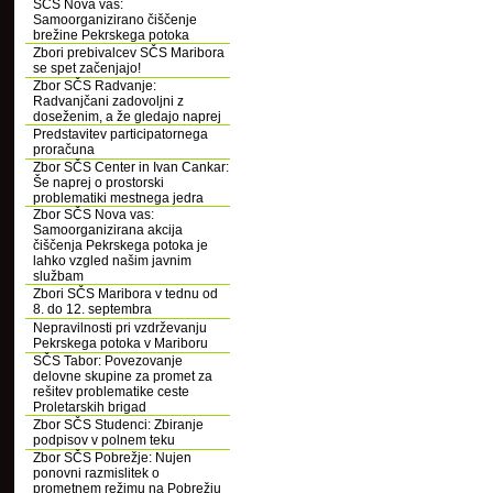
SČS Nova vas:
Samoorganizirano čiščenje
brežine Pekrskega potoka
Zbori prebivalcev SČS Maribora
se spet začenjajo!
Zbor SČS Radvanje:
Radvanjčani zadovoljni z
doseženim, a že gledajo naprej
Predstavitev participatornega
proračuna
Zbor SČS Center in Ivan Cankar:
Še naprej o prostorski
problematiki mestnega jedra
Zbor SČS Nova vas:
Samoorganizirana akcija
čiščenja Pekrskega potoka je
lahko vzgled našim javnim
službam
Zbori SČS Maribora v tednu od
8. do 12. septembra
Nepravilnosti pri vzdrževanju
Pekrskega potoka v Mariboru
SČS Tabor: Povezovanje
delovne skupine za promet za
rešitev problematike ceste
Proletarskih brigad
Zbor SČS Studenci: Zbiranje
podpisov v polnem teku
Zbor SČS Pobrežje: Nujen
ponovni razmislitek o
prometnem režimu na Pobrežju