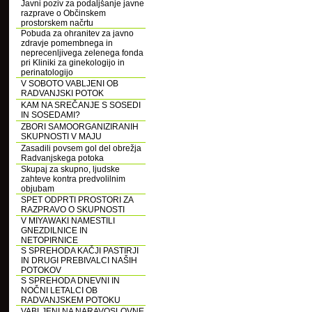
Javni poziv za podaljšanje javne
razprave o Občinskem
prostorskem načrtu
Pobuda za ohranitev za javno
zdravje pomembnega in
neprecenljivega zelenega fonda
pri Kliniki za ginekologijo in
perinatologijo
V SOBOTO VABLJENI OB
RADVANJSKI POTOK
KAM NA SREČANJE S SOSEDI
IN SOSEDAMI?
ZBORI SAMOORGANIZIRANIH
SKUPNOSTI V MAJU
Zasadili povsem gol del obrežja
Radvanjskega potoka
Skupaj za skupno, ljudske
zahteve kontra predvolilnim
objubam
SPET ODPRTI PROSTORI ZA
RAZPRAVO O SKUPNOSTI
V MIYAWAKI NAMESTILI
GNEZDILNICE IN
NETOPIRNICE
S SPREHODA KAČJI PASTIRJI
IN DRUGI PREBIVALCI NAŠIH
POTOKOV
S SPREHODA DNEVNI IN
NOČNI LETALCI OB
RADVANJSKEM POTOKU
VABLJENI NA NARAVOSLOVNE