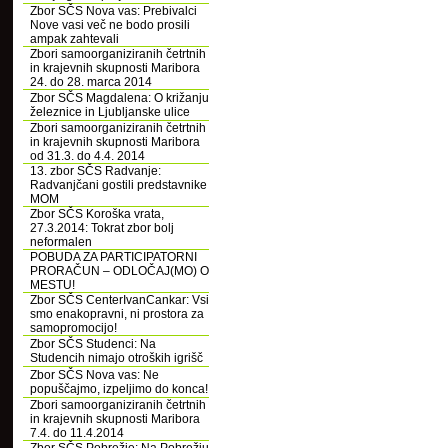
Zbor SČS Nova vas: Prebivalci
Nove vasi več ne bodo prosili
ampak zahtevali
Zbori samoorganiziranih četrtnih
in krajevnih skupnosti Maribora
24. do 28. marca 2014
Zbor SČS Magdalena: O križanju
železnice in Ljubljanske ulice
Zbori samoorganiziranih četrtnih
in krajevnih skupnosti Maribora
od 31.3. do 4.4. 2014
13. zbor SČS Radvanje:
Radvanjčani gostili predstavnike
MOM
Zbor SČS Koroška vrata,
27.3.2014: Tokrat zbor bolj
neformalen
POBUDA ZA PARTICIPATORNI
PRORAČUN – ODLOČAJ(MO) O
MESTU!
Zbor SČS CenterIvanCankar: Vsi
smo enakopravni, ni prostora za
samopromocijo!
Zbor SČS Studenci: Na
Studencih nimajo otroških igrišč
Zbor SČS Nova vas: Ne
popuščajmo, izpeljimo do konca!
Zbori samoorganiziranih četrtnih
in krajevnih skupnosti Maribora
7.4. do 11.4.2014