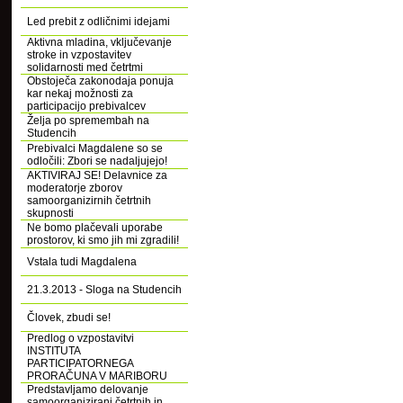
Led prebit z odličnimi idejami
Aktivna mladina, vključevanje
stroke in vzpostavitev
solidarnosti med četrtmi
Obstoječa zakonodaja ponuja
kar nekaj možnosti za
participacijo prebivalcev
Želja po spremembah na
Studencih
Prebivalci Magdalene so se
odločili: Zbori se nadaljujejo!
AKTIVIRAJ SE! Delavnice za
moderatorje zborov
samoorganizirnih četrtnih
skupnosti
Ne bomo plačevali uporabe
prostorov, ki smo jih mi zgradili!
Vstala tudi Magdalena
21.3.2013 - Sloga na Studencih
Človek, zbudi se!
Predlog o vzpostavitvi
INSTITUTA
PARTICIPATORNEGA
PRORAČUNA V MARIBORU
Predstavljamo delovanje
samoorganizirani četrtnih in