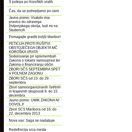
S potepa po Koroških vratih
Čas, da se potrepljamo po rami
Javno pismo: Vsakdo ima
pravico do zdravega
življenjskega okolja, tudi mi na
Studencih
Pomagajte graditi boljši Maribor!
PETICIJA PROTI RUŠITVI
OBSTOJEČEGA OBJEKTA MČ
KOROŠKA VRATA
Sodelovanje pri spremembah
Zakona o lokalni samoupravi ter
Zakona o financiranju občin
ZBORI SČS SEPTEMBRA SPET
V POLNEM ZAGONU
ZBORI SČS od 23. do 29.
septembra
Zbori samoorganiziranih četrtnih
in krajevnih skupnosti 9. do 15.
decembra
Javno pismo: UMIK ZAKONA NI
DOVOLJ!
Zbori SCS Maribora od 16. do
22. decembra 2013
Nova vas: Saga se nadaljuje
Redefinicija srca mesta