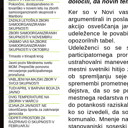
določili, da novih te
Pokončno, dostojanstveno in
tovariško v novem letu na zborih
Ker so v Novi vas
samoorganiziranih skupnosti v
Mariboru
argumentirali in posl
ZADNJI LETOŠNJI ZBORI
SAMOORGANIZIRANIH
akcijo osveščanja ja
SKUPNOSTI
udeležence le povabit
ZBORI SAMOORGANIZIRANIH
SKUPNOSTI V NOVEMBRU
opozorilnih tabel.
VABIMO VAS NA ZBORE
SAMOORGANIZIRANIH
Udeleženci so se s
SKUPNOSTI V OKTOBRU
participatornega pr
Trmasto v trinajsti krog
ustrahovalni maneve
Javni poziv Mestnemu svetu
MOM: Preprečite ponovno
mestni svetniki hitij
mrcvarjenje participativnega
proračuna
ob spremljanju sej
VABLJENI NA MAJSKI ZBOR V
spremembi prometnega 
SVOJI SKUPNOSTI
TUDI APRIL V BARVAH BOJA ZA
dejstva, da so se po
JAVNO
mestnega redarstva na
DVIG TEMPERATURE NA
ZBORIH V MARCU
do potankosti raziskal
IZJAVA ZA JAVNOST: NE
izkoriščanju športa za zakrivanje
ko so izvedeli, da 
genocida
komunalo. Mnenje nam
ODPRTI PROSTORI ZA
RAZPRAVO O SKUPNOSTI V
stanovanjski sosesk
FEBRUARJU