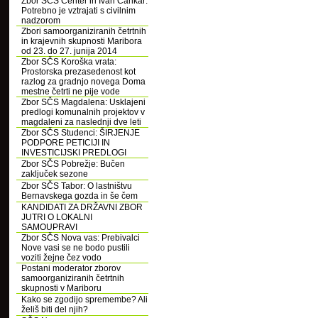
Zbor SČS Center in Ivan Cankar:
Potrebno je vztrajati s civilnim
nadzorom
Zbori samoorganiziranih četrtnih
in krajevnih skupnosti Maribora
od 23. do 27. junija 2014
Zbor SČS Koroška vrata:
Prostorska prezasedenost kot
razlog za gradnjo novega Doma
mestne četrti ne pije vode
Zbor SČS Magdalena: Usklajeni
predlogi komunalnih projektov v
magdaleni za naslednji dve leti
Zbor SČS Studenci: ŠIRJENJE
PODPORE PETICIJI IN
INVESTICIJSKI PREDLOGI
Zbor SČS Pobrežje: Bučen
zaključek sezone
Zbor SČS Tabor: O lastništvu
Bernavskega gozda in še čem
KANDIDATI ZA DRŽAVNI ZBOR
JUTRI O LOKALNI
SAMOUPRAVI
Zbor SČS Nova vas: Prebivalci
Nove vasi se ne bodo pustili
voziti žejne čez vodo
Postani moderator zborov
samoorganiziranih četrtnih
skupnosti v Mariboru
Kako se zgodijo spremembe? Ali
želiš biti del njih?