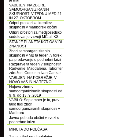
je mar
VABLJENI NA ZBORE
SAMOORGANIZIRANIH
SKUPNOSTI V TEDNU MED 21.
IN 27. OKTOBROM
Odprti prostori za krepitev
skupnosti v mariborski občini
Odprti prostori za medsosedsko
sodelovanje v svoji MČ ali KS
STANJE PLANETA KOT GA VIDI
ZNANOST
Zbori samoorganiziranih
skupnosti v MB ta teden, v torek
pa predavanje o podnebni krizi
Razprave ta teden v skupnostih
Radvanje, Magdalena, Tabor ter
združeni Center in Ivan Cankar
VABLJENI NA POBREŽJE, V
NOVO VAS IN NA TEZNO
Najava zborov
samoorganiziranih skupnosti od
9. 9. do 13. 9. 2019
VABILO: September je tu, prav
tako tudi zbori
samoorganiziranih skupnosti v
Mariboru
Javna pobuda občini v zvezi s
podnebno krizo
MINUTA DO POLČASA
Zadnji cikel pred poletnim