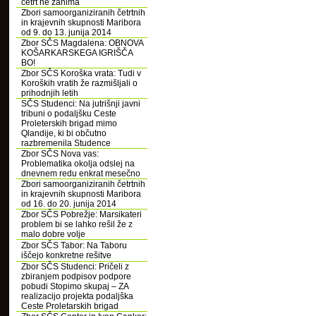
četrt ne zanima
Zbori samoorganiziranih četrtnih
in krajevnih skupnosti Maribora
od 9. do 13. junija 2014
Zbor SČS Magdalena: OBNOVA
KOŠARKARSKEGA IGRIŠČA
BO!
Zbor SČS Koroška vrata: Tudi v
Koroških vratih že razmišljali o
prihodnjih letih
SČS Studenci: Na jutrišnji javni
tribuni o podaljšku Ceste
Proleterskih brigad mimo
Qlandije, ki bi občutno
razbremenila Studence
Zbor SČS Nova vas:
Problematika okolja odslej na
dnevnem redu enkrat mesečno
Zbori samoorganiziranih četrtnih
in krajevnih skupnosti Maribora
od 16. do 20. junija 2014
Zbor SČS Pobrežje: Marsikateri
problem bi se lahko rešil že z
malo dobre volje
Zbor SČS Tabor: Na Taboru
iščejo konkretne rešitve
Zbor SČS Studenci: Pričeli z
zbiranjem podpisov podpore
pobudi Stopimo skupaj – ZA
realizacijo projekta podaljška
Ceste Proletarskih brigad