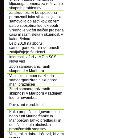
ključnega pomena za reševanje
skupnih problemov
Za skupnost, ki bo sposobna
prepoznati tako stiske soljudi kot
samovoljo oblastnikov, ob tem
pa bo sposobna tudi ukrepati
Vredno je vložiti delček prostega
časa in razmisleka v skupnost, v
kateri živimo
Leto 2019 na zboru
samoorganoziranih skupnosti
zaključujejo Studenci
Interesni safari z IMZ in SČS
Nova vas
Zbori samoorganiziranih
skupnosti v Mariboru
Veseli december na zborih
samoorganiziranih skupnosti
manj prazničen
Zbori samoorganiziranih
skupnosti v Mariboru v zadnjem
tednu novembra
Povezani v problemih
Kako prepričati odgovorne, da
bodo tudi Mariborčanke in
Mariborčani lahko predlagali in
odločali o delu občinskih
proračunskih sredstev
Vabljeni in dobrodošli vsi, ki vam