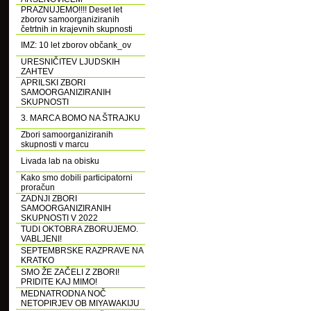
PRAZNUJEMO!!!! Deset let
zborov samoorganiziranih
četrtnih in krajevnih skupnosti
IMZ: 10 let zborov občank_ov
URESNIČITEV LJUDSKIH
ZAHTEV
APRILSKI ZBORI
SAMOORGANIZIRANIH
SKUPNOSTI
3. MARCA BOMO NA ŠTRAJKU
Zbori samoorganiziranih
skupnosti v marcu
Livada lab na obisku
Kako smo dobili participatorni
proračun
ZADNJI ZBORI
SAMOORGANIZIRANIH
SKUPNOSTI V 2022
TUDI OKTOBRA ZBORUJEMO.
VABLJENI!
SEPTEMBRSKE RAZPRAVE NA
KRATKO
SMO ŽE ZAČELI Z ZBORI!
PRIDITE KAJ MIMO!
MEDNATRODNA NOČ
NETOPIRJEV OB MIYAWAKIJU