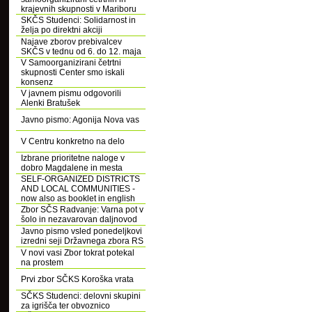
krajevnih skupnosti v Mariboru
SKČS Studenci: Solidarnost in
želja po direktni akciji
Najave zborov prebivalcev
SKČS v tednu od 6. do 12. maja
V Samoorganizirani četrtni
skupnosti Center smo iskali
konsenz
V javnem pismu odgovorili
Alenki Bratušek
Javno pismo: Agonija Nova vas
V Centru konkretno na delo
Izbrane prioritetne naloge v
dobro Magdalene in mesta
SELF-ORGANIZED DISTRICTS
AND LOCAL COMMUNITIES -
now also as booklet in english
Zbor SČS Radvanje: Varna pot v
šolo in nezavarovan daljnovod
Javno pismo vsled ponedeljkovi
izredni seji Državnega zbora RS
V novi vasi Zbor tokrat potekal
na prostem
Prvi zbor SČKS Koroška vrata
SČKS Studenci: delovni skupini
za igrišča ter obvoznico