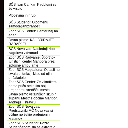
SČS Ivan Cankar: Ptroblemi se
še vrstijo
Pločevina in hrup
SČS Studenci: O pomenu
samoorganiziranosti
Zbor SČS Center: Center naj bo
eden
Javno pismo: KALIBRIRAJTE
RADARJE!
SČS Nova vas: Naslednji zbor
zagotovo v dvorani
Zbor SČS Radvanje: Športno-
turistični center Maribora brez
splošne ambulante
Zbor SČS Magdalena: Oblasti ne
izvajajo funkcij, ki se od njih
pričakujejo
Zbor SČS Center: Že v kratkem
bomo priča nekoliko bolj
urejenemu središču mesta
Javno pismo vstajniških skupin
županu Mestne občine Maribor,
Andreju Fištravcu
Zbor SČS Nova vas:
Predstavniki MČ Nova vas si
očitno ne želijo prebujenih
krajanov
Zbor SČS Studenci: Poziv
Studenčanom, da se aktivirajo!