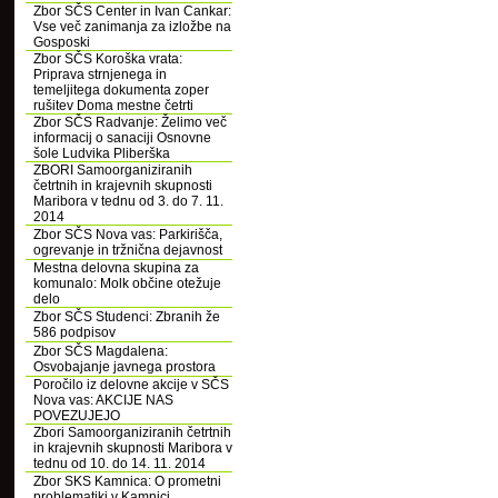
Zbor SČS Center in Ivan Cankar:
Vse več zanimanja za izložbe na
Gosposki
Zbor SČS Koroška vrata:
Priprava strnjenega in
temeljitega dokumenta zoper
rušitev Doma mestne četrti
Zbor SČS Radvanje: Želimo več
informacij o sanaciji Osnovne
šole Ludvika Pliberška
ZBORI Samoorganiziranih
četrtnih in krajevnih skupnosti
Maribora v tednu od 3. do 7. 11.
2014
Zbor SČS Nova vas: Parkirišča,
ogrevanje in tržnična dejavnost
Mestna delovna skupina za
komunalo: Molk občine otežuje
delo
Zbor SČS Studenci: Zbranih že
586 podpisov
Zbor SČS Magdalena:
Osvobajanje javnega prostora
Poročilo iz delovne akcije v SČS
Nova vas: AKCIJE NAS
POVEZUJEJO
Zbori Samoorganiziranih četrtnih
in krajevnih skupnosti Maribora v
tednu od 10. do 14. 11. 2014
Zbor SKS Kamnica: O prometni
problematiki v Kamnici