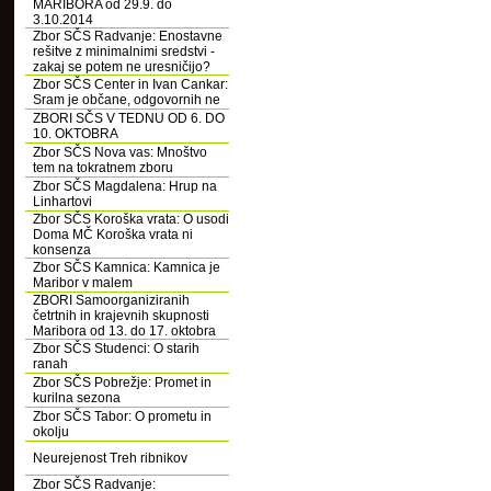
MARIBORA od 29.9. do
3.10.2014
Zbor SČS Radvanje: Enostavne
rešitve z minimalnimi sredstvi -
zakaj se potem ne uresničijo?
Zbor SČS Center in Ivan Cankar:
Sram je občane, odgovornih ne
ZBORI SČS V TEDNU OD 6. DO
10. OKTOBRA
Zbor SČS Nova vas: Mnoštvo
tem na tokratnem zboru
Zbor SČS Magdalena: Hrup na
Linhartovi
Zbor SČS Koroška vrata: O usodi
Doma MČ Koroška vrata ni
konsenza
Zbor SČS Kamnica: Kamnica je
Maribor v malem
ZBORI Samoorganiziranih
četrtnih in krajevnih skupnosti
Maribora od 13. do 17. oktobra
Zbor SČS Studenci: O starih
ranah
Zbor SČS Pobrežje: Promet in
kurilna sezona
Zbor SČS Tabor: O prometu in
okolju
Neurejenost Treh ribnikov
Zbor SČS Radvanje: