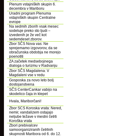
Plenum vstajniških skupin 6.
decembra v Mariboru
Uradni program Plenuma
vstajniških skupin Centralne
evrope
Na sedmih zborih vsak mesec
sodeluje preko sto ljudi –
izvedenih je že več kot
sedemdeset zborov.
Zbor SČS Nova vas: Ne
sprejemamo izgovorov, da se
obračunska obdobja ne morejo
poenotiti
ZA začetek medsebojnega
dialoga o turizmu v Radvanju
Zbor SČS Magdalena: V
Magdaleni vse v redu
Gosposka za novo leto bolj
dostojanstvena
SČS CenterCankar vabijo na
skodelico čaja in klepet
Hvala, Mariborčani!
Zbor SCS Koroska vrata: Nered,
nemir, vandalizem ostajajo
neljube težave v mestni četrti
Koroška vrata
Zbori prebivalcev
samoorganiziranih četrtnih
skupnosti Maribora od 6. do 12.