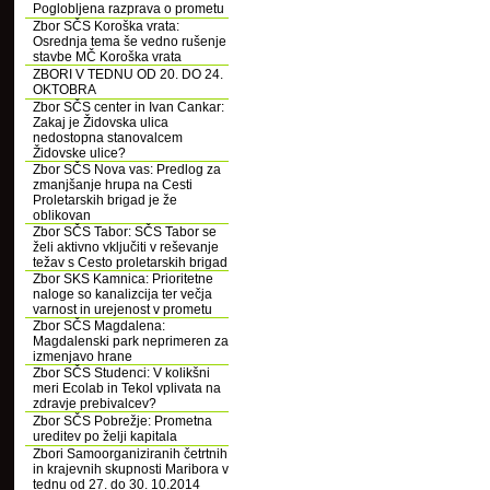
Poglobljena razprava o prometu
Zbor SČS Koroška vrata:
Osrednja tema še vedno rušenje
stavbe MČ Koroška vrata
ZBORI V TEDNU OD 20. DO 24.
OKTOBRA
Zbor SČS center in Ivan Cankar:
Zakaj je Židovska ulica
nedostopna stanovalcem
Židovske ulice?
Zbor SČS Nova vas: Predlog za
zmanjšanje hrupa na Cesti
Proletarskih brigad je že
oblikovan
Zbor SČS Tabor: SČS Tabor se
želi aktivno vključiti v reševanje
težav s Cesto proletarskih brigad
Zbor SKS Kamnica: Prioritetne
naloge so kanalizcija ter večja
varnost in urejenost v prometu
Zbor SČS Magdalena:
Magdalenski park neprimeren za
izmenjavo hrane
Zbor SČS Studenci: V kolikšni
meri Ecolab in Tekol vplivata na
zdravje prebivalcev?
Zbor SČS Pobrežje: Prometna
ureditev po želji kapitala
Zbori Samoorganiziranih četrtnih
in krajevnih skupnosti Maribora v
tednu od 27. do 30. 10.2014