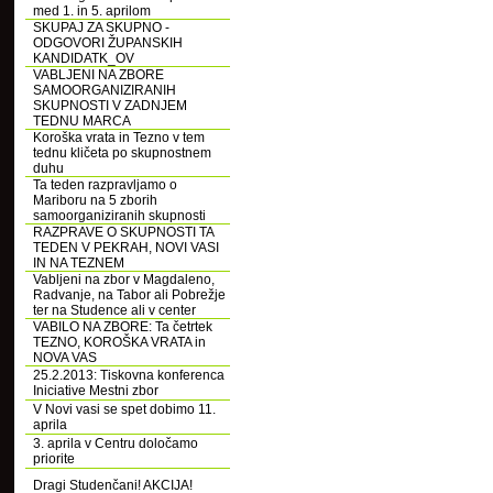
med 1. in 5. aprilom
SKUPAJ ZA SKUPNO -
ODGOVORI ŽUPANSKIH
KANDIDATK_OV
VABLJENI NA ZBORE
SAMOORGANIZIRANIH
SKUPNOSTI V ZADNJEM
TEDNU MARCA
Koroška vrata in Tezno v tem
tednu kličeta po skupnostnem
duhu
Ta teden razpravljamo o
Mariboru na 5 zborih
samoorganiziranih skupnosti
RAZPRAVE O SKUPNOSTI TA
TEDEN V PEKRAH, NOVI VASI
IN NA TEZNEM
Vabljeni na zbor v Magdaleno,
Radvanje, na Tabor ali Pobrežje
ter na Studence ali v center
VABILO NA ZBORE: Ta četrtek
TEZNO, KOROŠKA VRATA in
NOVA VAS
25.2.2013: Tiskovna konferenca
Iniciative Mestni zbor
V Novi vasi se spet dobimo 11.
aprila
3. aprila v Centru določamo
priorite
Dragi Studenčani! AKCIJA!