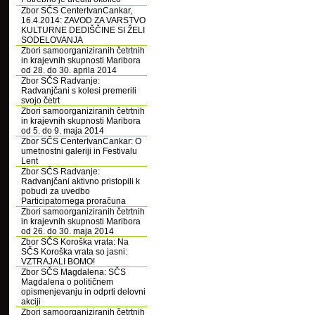
Zbor SČS CenterIvanCankar,
16.4.2014: ZAVOD ZA VARSTVO
KULTURNE DEDIŠČINE SI ŽELI
SODELOVANJA
Zbori samoorganiziranih četrtnih
in krajevnih skupnosti Maribora
od 28. do 30. aprila 2014
Zbor SČS Radvanje:
Radvanjčani s kolesi premerili
svojo četrt
Zbori samoorganiziranih četrtnih
in krajevnih skupnosti Maribora
od 5. do 9. maja 2014
Zbor SČS CenterIvanCankar: O
umetnostni galeriji in Festivalu
Lent
Zbor SČS Radvanje:
Radvanjčani aktivno pristopili k
pobudi za uvedbo
Participatornega proračuna
Zbori samoorganiziranih četrtnih
in krajevnih skupnosti Maribora
od 26. do 30. maja 2014
Zbor SČS Koroška vrata: Na
SČS Koroška vrata so jasni:
VZTRAJALI BOMO!
Zbor SČS Magdalena: SČS
Magdalena o političnem
opismenjevanju in odprti delovni
akciji
Zbori samoorganiziranih četrtnih