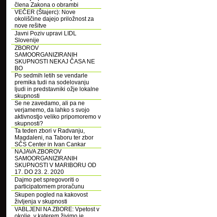
člena Zakona o obrambi
VEČER (Štajerc): Nove
okoliščine dajejo priložnost za
nove rešitve
Javni Poziv upravi LIDL
Slovenije
ZBOROV
SAMOORGANIZIRANIH
SKUPNOSTI NEKAJ ČASA NE
BO
Po sedmih letih se vendarle
premika tudi na sodelovanju
ljudi in predstavniki ožje lokalne
skupnosti
Se ne zavedamo, ali pa ne
verjamemo, da lahko s svojo
aktivnostjo veliko pripomoremo v
skupnosti?
Ta teden zbori v Radvanju,
Magdaleni, na Taboru ter zbor
SČS Center in Ivan Cankar
NAJAVA ZBOROV
SAMOORGANIZIRANIH
SKUPNOSTI V MARIBORU OD
17. DO 23. 2. 2020
Dajmo pet spregovoriti o
participatornem proračunu
Skupen pogled na kakovost
življenja v skupnosti
VABLJENI NA ZBORE: Vpetost v
okolje, v katerem živimo je