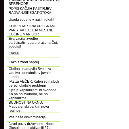
SPREHODE
POPIS KAČJIH PASTIRJEV
RADVANJSKEGA POTOKA
Usoda vode je v naših rokah!
KOMENTARJI NA PROGRAM
VARSTVA OKOLJA MESTNE
OBČINE MARIBOR
Evalvacija izvedbe
participativnega proračuna Čuj,
sodeluj!
Glasuj
Kako z zbori naprej
Občina ustanavlja Sveta za
varstvo uporabnikov javnih
dobrin
IMZ za VEČER: Kateri so najbolj
pereči okoljski problemi
Kjer je kapitalizem, ni svobode.
Ko pa bo svoboda, ne bo
kapitalizma.
BUDNOST NA OKNU:
Magdalenski park in nova
realnost
Vse naše diskriminacije
Javni poziv državnemu zboru:
Glasujte proti aktivaciji 37.a