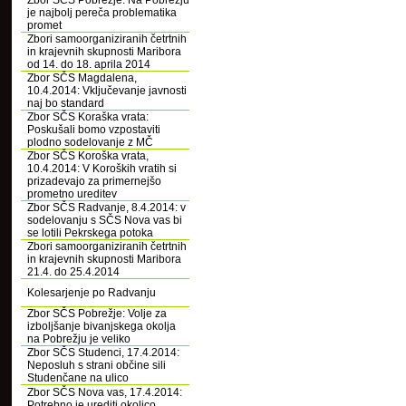
Zbor SČS Pobrežje: Na Pobrežju
je najbolj pereča problematika
promet
Zbori samoorganiziranih četrtnih
in krajevnih skupnosti Maribora
od 14. do 18. aprila 2014
Zbor SČS Magdalena,
10.4.2014: Vključevanje javnosti
naj bo standard
Zbor SČS Koraška vrata:
Poskušali bomo vzpostaviti
plodno sodelovanje z MČ
Zbor SČS Koroška vrata,
10.4.2014: V Koroških vratih si
prizadevajo za primernejšo
prometno ureditev
Zbor SČS Radvanje, 8.4.2014: v
sodelovanju s SČS Nova vas bi
se lotili Pekrskega potoka
Zbori samoorganiziranih četrtnih
in krajevnih skupnosti Maribora
21.4. do 25.4.2014
Kolesarjenje po Radvanju
Zbor SČS Pobrežje: Volje za
izboljšanje bivanjskega okolja
na Pobrežju je veliko
Zbor SČS Studenci, 17.4.2014:
Neposluh s strani občine sili
Studenčane na ulico
Zbor SČS Nova vas, 17.4.2014:
Potrebno je urediti okolico