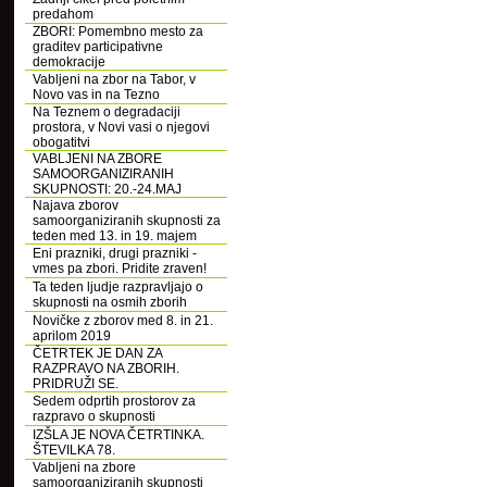
predahom
ZBORI: Pomembno mesto za
graditev participativne
demokracije
Vabljeni na zbor na Tabor, v
Novo vas in na Tezno
Na Teznem o degradaciji
prostora, v Novi vasi o njegovi
obogatitvi
VABLJENI NA ZBORE
SAMOORGANIZIRANIH
SKUPNOSTI: 20.-24.MAJ
Najava zborov
samoorganiziranih skupnosti za
teden med 13. in 19. majem
Eni prazniki, drugi prazniki -
vmes pa zbori. Pridite zraven!
Ta teden ljudje razpravljajo o
skupnosti na osmih zborih
Novičke z zborov med 8. in 21.
aprilom 2019
ČETRTEK JE DAN ZA
RAZPRAVO NA ZBORIH.
PRIDRUŽI SE.
Sedem odprtih prostorov za
razpravo o skupnosti
IZŠLA JE NOVA ČETRTINKA.
ŠTEVILKA 78.
Vabljeni na zbore
samoorganiziranih skupnosti