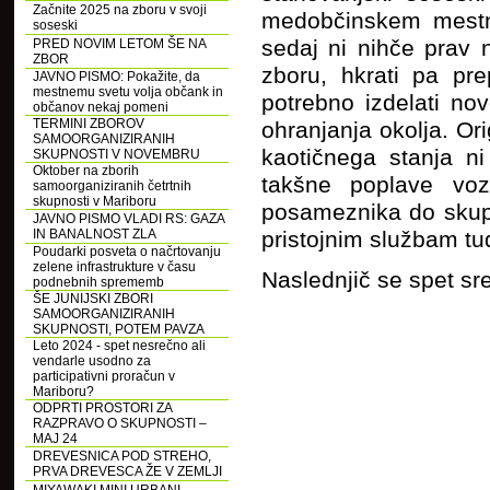
Začnite 2025 na zboru v svoji
medobčinskem mestne
soseski
sedaj ni nihče prav 
PRED NOVIM LETOM ŠE NA
ZBOR
zboru, hkrati pa pr
JAVNO PISMO: Pokažite, da
mestnemu svetu volja občank in
potrebno izdelati nov
občanov nekaj pomeni
TERMINI ZBOROV
ohranjanja okolja. Or
SAMOORGANIZIRANIH
kaotičnega stanja ni
SKUPNOSTI V NOVEMBRU
Oktober na zborih
takšne poplave vo
samoorganiziranih četrtnih
skupnosti v Mariboru
posameznika do skupn
JAVNO PISMO VLADI RS: GAZA
IN BANALNOST ZLA
pristojnim službam tudi
Poudarki posveta o načrtovanju
zelene infrastrukture v času
Naslednjič se spet sr
podnebnih sprememb
ŠE JUNIJSKI ZBORI
SAMOORGANIZIRANIH
SKUPNOSTI, POTEM PAVZA
Leto 2024 - spet nesrečno ali
vendarle usodno za
participativni proračun v
Mariboru?
ODPRTI PROSTORI ZA
RAZPRAVO O SKUPNOSTI –
MAJ 24
DREVESNICA POD STREHO,
PRVA DREVESCA ŽE V ZEMLJI