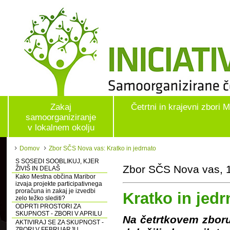
Zakaj
Četrtni in krajevni zbori 
samoorganiziranje
v lokalnem okolju
Domov
Zbor SČS Nova vas: Kratko in jedrnato
S SOSEDI SOOBLIKUJ, KJER
Zbor SČS Nova vas, 1
ŽIVIŠ IN DELAŠ
Kako Mestna občina Maribor
izvaja projekte participativnega
proračuna in zakaj je izvedbi
Kratko in jedr
zelo težko slediti?
ODPRTI PROSTORI ZA
SKUPNOST - ZBORI V APRILU
Na četrtkovem zboru
AKTIVIRAJ SE ZA SKUPNOST -
ZBORI V FEBRUARJU