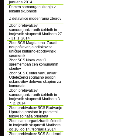
januarja 2014
Pomen samoorganiziranja v
lokalni skupnosti
Z delavnice moderiranja zborov
Zbori prebivalcev
samoorganiziranih četrtnih in
krajevnih skupnosti Maribora 27.
- 31. 1. 2014
Zbor SČS Magdalena: Zaradi
neupoštevanja odlokov se
uničuje kulturno-zgodovinski
spomenik
Zbor SČS Nova vas: O
spremembah cen komunalnih
storitev
Zbor SČS CenterIvanCankar:
Udeleženci soglasno podprli
ustanovitev delovne skupine za
komunalo
Zbori prebivalcev
samoorganiziranih četrtnih in
krajevnih skupnosti Maribora 3. -
7. 2. 2014
Zbor prebivalcev SČS Radvanje:
Uporaba prostora in prometni
tokovi so naša prioriteta
Zbori samoorganiziranih četrtnih
in krajevnih skupnosti Maribora
od 10. do 14. februarja 2014
Zbor prebivalcev SČS Studenci: