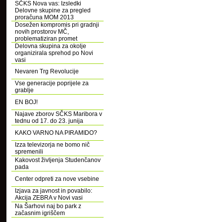
SČKS Nova vas: Izsledki
Delovne skupine za pregled
proračuna MOM 2013
Dosežen kompromis pri gradnji
novih prostorov MČ,
problematiziran promet
Delovna skupina za okolje
organizirala sprehod po Novi
vasi
Nevaren Trg Revolucije
Vse generacije poprijele za
grablje
EN BOJ!
Najave zborov SČKS Maribora v
tednu od 17. do 23. junija
KAKO VARNO NA PIRAMIDO?
Izza televizorja ne bomo nič
spremenili
Kakovost življenja Studenčanov
pada
Center odpreti za nove vsebine
Izjava za javnost in povabilo:
Akcija ZEBRA v Novi vasi
Na Šarhovi naj bo park z
začasnim igriščem