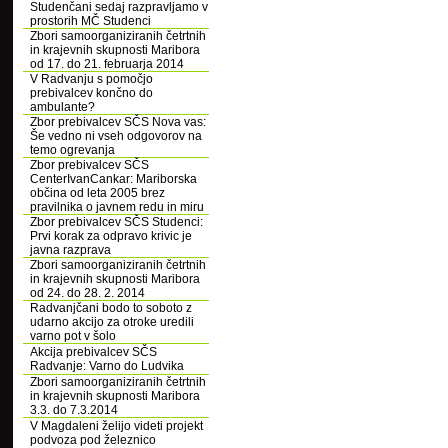
Studenčani sedaj razpravljamo v
prostorih MČ Studenci
Zbori samoorganiziranih četrtnih
in krajevnih skupnosti Maribora
od 17. do 21. februarja 2014
V Radvanju s pomočjo
prebivalcev končno do
ambulante?
Zbor prebivalcev SČS Nova vas:
Še vedno ni vseh odgovorov na
temo ogrevanja
Zbor prebivalcev SČS
CenterIvanCankar: Mariborska
občina od leta 2005 brez
pravilnika o javnem redu in miru
Zbor prebivalcev SČS Studenci:
Prvi korak za odpravo krivic je
javna razprava
Zbori samoorganiziranih četrtnih
in krajevnih skupnosti Maribora
od 24. do 28. 2. 2014
Radvanjčani bodo to soboto z
udarno akcijo za otroke uredili
varno pot v šolo
Akcija prebivalcev SČS
Radvanje: Varno do Ludvika
Zbori samoorganiziranih četrtnih
in krajevnih skupnosti Maribora
3.3. do 7.3.2014
V Magdaleni želijo videti projekt
podvoza pod železnico