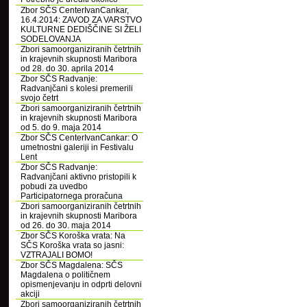
Zbor SČS CenterIvanCankar,
16.4.2014: ZAVOD ZA VARSTVO
KULTURNE DEDIŠČINE SI ŽELI
SODELOVANJA
Zbori samoorganiziranih četrtnih
in krajevnih skupnosti Maribora
od 28. do 30. aprila 2014
Zbor SČS Radvanje:
Radvanjčani s kolesi premerili
svojo četrt
Zbori samoorganiziranih četrtnih
in krajevnih skupnosti Maribora
od 5. do 9. maja 2014
Zbor SČS CenterIvanCankar: O
umetnostni galeriji in Festivalu
Lent
Zbor SČS Radvanje:
Radvanjčani aktivno pristopili k
pobudi za uvedbo
Participatornega proračuna
Zbori samoorganiziranih četrtnih
in krajevnih skupnosti Maribora
od 26. do 30. maja 2014
Zbor SČS Koroška vrata: Na
SČS Koroška vrata so jasni:
VZTRAJALI BOMO!
Zbor SČS Magdalena: SČS
Magdalena o političnem
opismenjevanju in odprti delovni
akciji
Zbori samoorganiziranih četrtnih