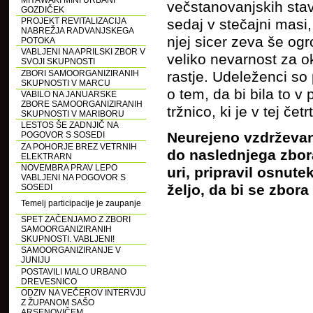
MIYAWAKI MINI URBANI
večstanovanjskih stav
GOZDIČEK
PROJEKT REVITALIZACIJA
sedaj v stečajni masi
NABREŽJA RADVANJSKEGA
njej sicer zeva še og
POTOKA
VABLJENI NA APRILSKI ZBOR V
veliko nevarnost za o
SVOJI SKUPNOSTI
ZBORI SAMOORGANIZIRANIH
rastje. Udeleženci so
SKUPNOSTI V MARCU
o tem, da bi bila to v
VABILO NA JANUARSKE
ZBORE SAMOORGANIZIRANIH
tržnico, ki je v tej četr
SKUPNOSTI V MARIBORU
LESTOS ŠE ZADNJIČ NA
Neurejeno vzdrževanj
POGOVOR S SOSEDI
ZA POHORJE BREZ VETRNIH
do naslednjega zbora
ELEKTRARN
NOVEMBRA PRAV LEPO
uri, pripravil osnute
VABLJENI NA POGOVOR S
željo, da bi se zbora
SOSEDI
Temelj participacije je zaupanje
SPET ZAČENJAMO Z ZBORI
SAMOORGANIZIRANIH
SKUPNOSTI. VABLJENI!
SAMOORGANIZIRANJE V
JUNIJU
POSTAVILI MALO URBANO
DREVESNICO
ODZIV NA VEČEROV INTERVJU
Z ŽUPANOM SAŠO
ARSENOVIČEM