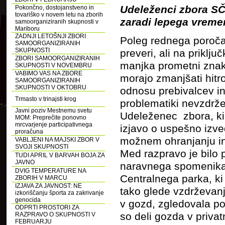
Udeleženci zbora SČS
Pokončno, dostojanstveno in
tovariško v novem letu na zborih
zaradi lepega vreme
samoorganiziranih skupnosti v
Mariboru
ZADNJI LETOŠNJI ZBORI
Poleg rednega poročan
SAMOORGANIZIRANIH
SKUPNOSTI
preveri, ali na priklju
ZBORI SAMOORGANIZIRANIH
manjka prometni znak, 
SKUPNOSTI V NOVEMBRU
VABIMO VAS NA ZBORE
morajo zmanjšati hitro
SAMOORGANIZIRANIH
SKUPNOSTI V OKTOBRU
odnosu prebivalcev in
Trmasto v trinajsti krog
problematiki nevzdrže
Javni poziv Mestnemu svetu
Udeleženec zbora, ki
MOM: Preprečite ponovno
mrcvarjenje participativnega
izjavo o uspešno izved
proračuna
možnem ohranjanju in
VABLJENI NA MAJSKI ZBOR V
SVOJI SKUPNOSTI
Med razpravo je bilo 
TUDI APRIL V BARVAH BOJA ZA
JAVNO
naravnega spomenika 
DVIG TEMPERATURE NA
Centralnega parka, k
ZBORIH V MARCU
IZJAVA ZA JAVNOST: NE
tako glede vzdrževanj
izkoriščanju športa za zakrivanje
genocida
v gozd, zgledovala po
ODPRTI PROSTORI ZA
so deli gozda v privatn
RAZPRAVO O SKUPNOSTI V
FEBRUARJU