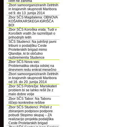
četrt ne zanima
Zbori samoorganiziranih četrtnih
in krajevnih skupnosti Maribora
od 9. do 13. junija 2014
Zbor SČS Magdalena: OBNOVA
KOŠARKARSKEGA IGRIŠČA
BO!
Zbor SČS Koroška vrata: Tudi v
Koroških vratih že razmišljali o
prihodnjih letih
SČS Studenci: Na jutrišnji javni
tribuni o podaljšku Ceste
Proleterskih brigad mimo
Qlandije, ki bi občutno
razbremenila Studence
Zbor SČS Nova vas:
Problematika okolja odslej na
dnevnem redu enkrat mesečno
Zbori samoorganiziranih četrtnih
in krajevnih skupnosti Maribora
od 16. do 20. junija 2014
Zbor SČS Pobrežje: Marsikateri
problem bi se lahko rešil že z
malo dobre volje
Zbor SČS Tabor: Na Taboru
iščejo konkretne rešitve
Zbor SČS Studenci: Pričeli z
zbiranjem podpisov podpore
pobudi Stopimo skupaj – ZA
realizacijo projekta podaljška
Ceste Proletarskih brigad