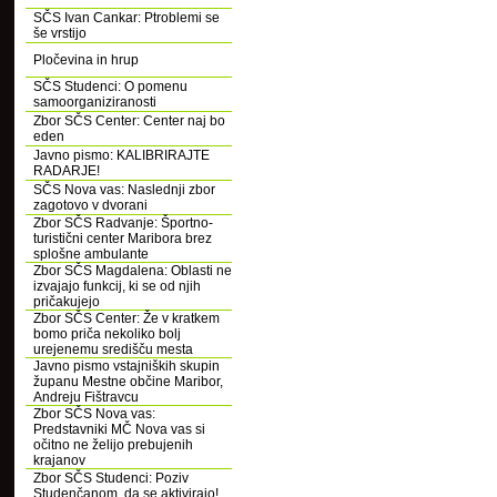
SČS Ivan Cankar: Ptroblemi se
še vrstijo
Pločevina in hrup
SČS Studenci: O pomenu
samoorganiziranosti
Zbor SČS Center: Center naj bo
eden
Javno pismo: KALIBRIRAJTE
RADARJE!
SČS Nova vas: Naslednji zbor
zagotovo v dvorani
Zbor SČS Radvanje: Športno-
turistični center Maribora brez
splošne ambulante
Zbor SČS Magdalena: Oblasti ne
izvajajo funkcij, ki se od njih
pričakujejo
Zbor SČS Center: Že v kratkem
bomo priča nekoliko bolj
urejenemu središču mesta
Javno pismo vstajniških skupin
županu Mestne občine Maribor,
Andreju Fištravcu
Zbor SČS Nova vas:
Predstavniki MČ Nova vas si
očitno ne želijo prebujenih
krajanov
Zbor SČS Studenci: Poziv
Studenčanom, da se aktivirajo!