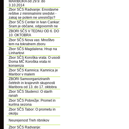
MARIBORA od 29.9. do
3.10.2014
Zbor SČS Radvanje: Enostavne
rešitve z minimalnimi sredstvi -
zakaj se potem ne uresničijo?
Zbor SČS Center in Ivan Cankar:
Sram je občane, odgovornih ne
ZBORI SČS V TEDNU OD 6. DO
10. OKTOBRA
Zbor SČS Nova vas: Mnoštvo
tem na tokratnem zboru
Zbor SČS Magdalena: Hrup na
Linhartovi
Zbor SČS Koroška vrata: O usodi
Doma MČ Koroška vrata ni
konsenza
Zbor SČS Kamnica: Kamnica je
Maribor v malem
ZBORI Samoorganiziranih
četrtnih in krajevnih skupnosti
Maribora od 13. do 17. oktobra
Zbor SČS Studenci: O starih
ranah
Zbor SČS Pobrežje: Promet in
kurilna sezona
Zbor SČS Tabor: O prometu in
okolju
Neurejenost Treh ribnikov
Zbor SČS Radvanje: