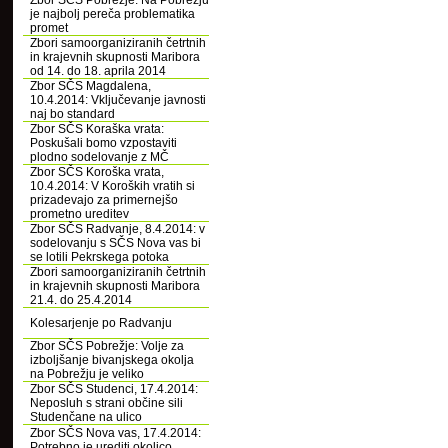
Zbor SČS Pobrežje: Na Pobrežju
je najbolj pereča problematika
promet
Zbori samoorganiziranih četrtnih
in krajevnih skupnosti Maribora
od 14. do 18. aprila 2014
Zbor SČS Magdalena,
10.4.2014: Vključevanje javnosti
naj bo standard
Zbor SČS Koraška vrata:
Poskušali bomo vzpostaviti
plodno sodelovanje z MČ
Zbor SČS Koroška vrata,
10.4.2014: V Koroških vratih si
prizadevajo za primernejšo
prometno ureditev
Zbor SČS Radvanje, 8.4.2014: v
sodelovanju s SČS Nova vas bi
se lotili Pekrskega potoka
Zbori samoorganiziranih četrtnih
in krajevnih skupnosti Maribora
21.4. do 25.4.2014
Kolesarjenje po Radvanju
Zbor SČS Pobrežje: Volje za
izboljšanje bivanjskega okolja
na Pobrežju je veliko
Zbor SČS Studenci, 17.4.2014:
Neposluh s strani občine sili
Studenčane na ulico
Zbor SČS Nova vas, 17.4.2014:
Potrebno je urediti okolico