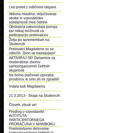
Led prebit z odličnimi idejami
Aktivna mladina, vključevanje
stroke in vzpostavitev
solidarnosti med četrtmi
Obstoječa zakonodaja ponuja
kar nekaj možnosti za
participacijo prebivalcev
Želja po spremembah na
Studencih
Prebivalci Magdalene so se
odločili: Zbori se nadaljujejo!
AKTIVIRAJ SE! Delavnice za
moderatorje zborov
samoorganizirnih četrtnih
skupnosti
Ne bomo plačevali uporabe
prostorov, ki smo jih mi zgradili!
Vstala tudi Magdalena
21.3.2013 - Sloga na Studencih
Človek, zbudi se!
Predlog o vzpostavitvi
INSTITUTA
PARTICIPATORNEGA
PRORAČUNA V MARIBORU
Predstavljamo delovanje
samoorganizirani četrtnih in