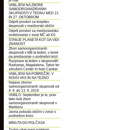
je mar
VABLJENI NA ZBORE
SAMOORGANIZIRANIH
SKUPNOSTI V TEDNU MED 21.
IN 27. OKTOBROM
Odprti prostori za krepitev
skupnosti v mariborski občini
Odprti prostori za medsosedsko
sodelovanje v svoji MČ ali KS
STANJE PLANETA KOT GA VIDI
ZNANOST
Zbori samoorganiziranih
skupnosti v MB ta teden, v torek
pa predavanje o podnebni krizi
Razprave ta teden v skupnostih
Radvanje, Magdalena, Tabor ter
združeni Center in Ivan Cankar
VABLJENI NA POBREŽJE, V
NOVO VAS IN NA TEZNO
Najava zborov
samoorganiziranih skupnosti od
9. 9. do 13. 9. 2019
VABILO: September je tu, prav
tako tudi zbori
samoorganiziranih skupnosti v
Mariboru
Javna pobuda občini v zvezi s
podnebno krizo
MINUTA DO POLČASA
Zadnji cikel pred poletnim