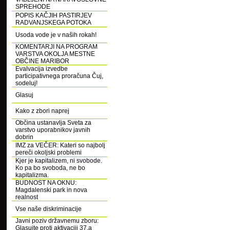
SPREHODE
POPIS KAČJIH PASTIRJEV
RADVANJSKEGA POTOKA
Usoda vode je v naših rokah!
KOMENTARJI NA PROGRAM
VARSTVA OKOLJA MESTNE
OBČINE MARIBOR
Evalvacija izvedbe
participativnega proračuna Čuj,
sodeluj!
Glasuj
Kako z zbori naprej
Občina ustanavlja Sveta za
varstvo uporabnikov javnih
dobrin
IMZ za VEČER: Kateri so najbolj
pereči okoljski problemi
Kjer je kapitalizem, ni svobode.
Ko pa bo svoboda, ne bo
kapitalizma.
BUDNOST NA OKNU:
Magdalenski park in nova
realnost
Vse naše diskriminacije
Javni poziv državnemu zboru:
Glasujte proti aktivaciji 37.a