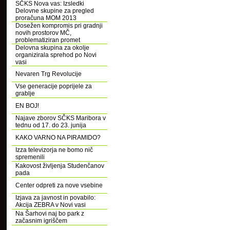
SČKS Nova vas: Izsledki
Delovne skupine za pregled
proračuna MOM 2013
Dosežen kompromis pri gradnji
novih prostorov MČ,
problematiziran promet
Delovna skupina za okolje
organizirala sprehod po Novi
vasi
Nevaren Trg Revolucije
Vse generacije poprijele za
grablje
EN BOJ!
Najave zborov SČKS Maribora v
tednu od 17. do 23. junija
KAKO VARNO NA PIRAMIDO?
Izza televizorja ne bomo nič
spremenili
Kakovost življenja Studenčanov
pada
Center odpreti za nove vsebine
Izjava za javnost in povabilo:
Akcija ZEBRA v Novi vasi
Na Šarhovi naj bo park z
začasnim igriščem