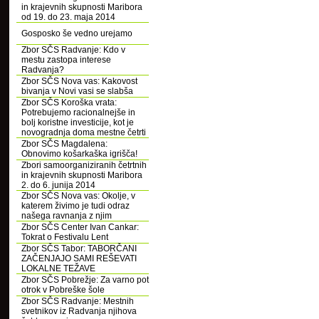
in krajevnih skupnosti Maribora
od 19. do 23. maja 2014
Gosposko še vedno urejamo
Zbor SČS Radvanje: Kdo v
mestu zastopa interese
Radvanja?
Zbor SČS Nova vas: Kakovost
bivanja v Novi vasi se slabša
Zbor SČS Koroška vrata:
Potrebujemo racionalnejše in
bolj koristne investicije, kot je
novogradnja doma mestne četrti
Zbor SČS Magdalena:
Obnovimo košarkaška igrišča!
Zbori samoorganiziranih četrtnih
in krajevnih skupnosti Maribora
2. do 6. junija 2014
Zbor SČS Nova vas: Okolje, v
katerem živimo je tudi odraz
našega ravnanja z njim
Zbor SČS Center Ivan Cankar:
Tokrat o Festivalu Lent
Zbor SČS Tabor: TABORČANI
ZAČENJAJO SAMI REŠEVATI
LOKALNE TEŽAVE
Zbor SČS Pobrežje: Za varno pot
otrok v Pobreške šole
Zbor SČS Radvanje: Mestnih
svetnikov iz Radvanja njihova