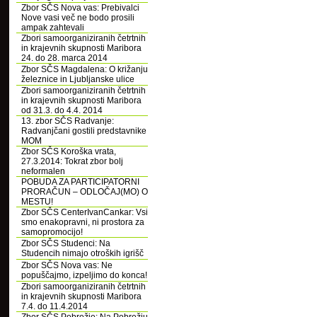
Zbor SČS Nova vas: Prebivalci
Nove vasi več ne bodo prosili
ampak zahtevali
Zbori samoorganiziranih četrtnih
in krajevnih skupnosti Maribora
24. do 28. marca 2014
Zbor SČS Magdalena: O križanju
železnice in Ljubljanske ulice
Zbori samoorganiziranih četrtnih
in krajevnih skupnosti Maribora
od 31.3. do 4.4. 2014
13. zbor SČS Radvanje:
Radvanjčani gostili predstavnike
MOM
Zbor SČS Koroška vrata,
27.3.2014: Tokrat zbor bolj
neformalen
POBUDA ZA PARTICIPATORNI
PRORAČUN – ODLOČAJ(MO) O
MESTU!
Zbor SČS CenterIvanCankar: Vsi
smo enakopravni, ni prostora za
samopromocijo!
Zbor SČS Studenci: Na
Studencih nimajo otroških igrišč
Zbor SČS Nova vas: Ne
popuščajmo, izpeljimo do konca!
Zbori samoorganiziranih četrtnih
in krajevnih skupnosti Maribora
7.4. do 11.4.2014