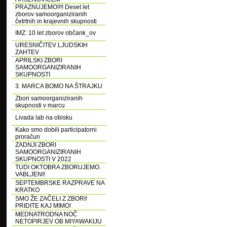
PRAZNUJEMO!!!! Deset let
zborov samoorganiziranih
četrtnih in krajevnih skupnosti
IMZ: 10 let zborov občank_ov
URESNIČITEV LJUDSKIH
ZAHTEV
APRILSKI ZBORI
SAMOORGANIZIRANIH
SKUPNOSTI
3. MARCA BOMO NA ŠTRAJKU
Zbori samoorganiziranih
skupnosti v marcu
Livada lab na obisku
Kako smo dobili participatorni
proračun
ZADNJI ZBORI
SAMOORGANIZIRANIH
SKUPNOSTI V 2022
TUDI OKTOBRA ZBORUJEMO.
VABLJENI!
SEPTEMBRSKE RAZPRAVE NA
KRATKO
SMO ŽE ZAČELI Z ZBORI!
PRIDITE KAJ MIMO!
MEDNATRODNA NOČ
NETOPIRJEV OB MIYAWAKIJU