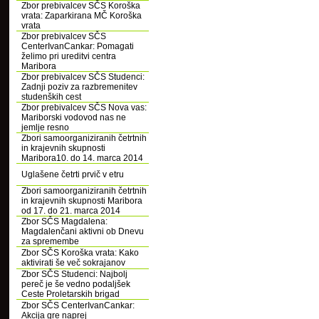
Zbor prebivalcev SČS Koroška
vrata: Zaparkirana MČ Koroška
vrata
Zbor prebivalcev SČS
CenterIvanCankar: Pomagati
želimo pri ureditvi centra
Maribora
Zbor prebivalcev SČS Studenci:
Zadnji poziv za razbremenitev
studenških cest
Zbor prebivalcev SČS Nova vas:
Mariborski vodovod nas ne
jemlje resno
Zbori samoorganiziranih četrtnih
in krajevnih skupnosti
Maribora10. do 14. marca 2014
Uglašene četrti prvič v etru
Zbori samoorganiziranih četrtnih
in krajevnih skupnosti Maribora
od 17. do 21. marca 2014
Zbor SČS Magdalena:
Magdalenčani aktivni ob Dnevu
za spremembe
Zbor SČS Koroška vrata: Kako
aktivirati še več sokrajanov
Zbor SČS Studenci: Najbolj
pereč je še vedno podaljšek
Ceste Proletarskih brigad
Zbor SČS CenterIvanCankar:
Akcija gre naprej