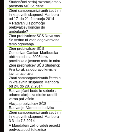
Studenčani sedaj razpravljamo v
prostorih MČ Studenci
Zbori samoorganiziranih četrtnih
in krajevnih skupnosti Maribora
od 17. do 21. februarja 2014
V Radvanju s pomočjo
prebivalcev končno do
ambulante?
Zbor prebivalcev SČS Nova vas:
Še vedno ni vseh odgovorov na
temo ogrevanja
Zbor prebivalcev SČS
CenterIvanCankar: Mariborska
občina od leta 2005 brez
pravilnika o javnem redu in miru
Zbor prebivalcev SČS Studenci:
Prvi korak za odpravo krivic je
javna razprava
Zbori samoorganiziranih četrtnih
in krajevnih skupnosti Maribora
od 24. do 28. 2. 2014
Radvanjčani bodo to soboto z
udarno akcijo za otroke uredili
varno pot v šolo
Akcija prebivalcev SČS
Radvanje: Varno do Ludvika
Zbori samoorganiziranih četrtnih
in krajevnih skupnosti Maribora
3.3. do 7.3.2014
V Magdaleni želijo videti projekt
podvoza pod železnico