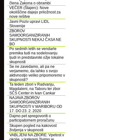
člena Zakona o obrambi
VEČER (Štajerc): Nove
okoliščine dajejo priložnost za
nove rešitve
Javni Poziv upravi LIDL
Slovenije
ZBOROV
SAMOORGANIZIRANIH
SKUPNOSTI NEKAJ ČASA NE
BO
Po sedmih letih se vendarle
premika tudi na sodelovanju
ljudi in predstavniki ožje lokalne
skupnosti
Se ne zavedamo, ali pa ne
verjamemo, da lahko s svojo
aktivnostjo veliko pripomoremo v
skupnosti?
Ta teden zbori v Radvanju,
Magdaleni, na Taboru ter zbor
SČS Center in Ivan Cankar
NAJAVA ZBOROV
SAMOORGANIZIRANIH
SKUPNOSTI V MARIBORU OD
17. DO 23. 2. 2020
Dajmo pet spregovoriti o
participatornem proračunu
Skupen pogled na kakovost
življenja v skupnosti
VABLJENI NA ZBORE: Vpetost v
okolje, v katerem živimo je