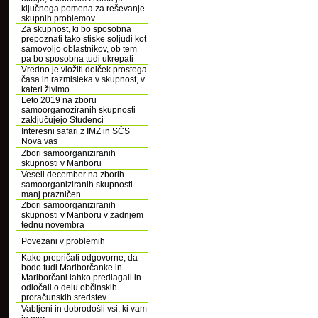
ključnega pomena za reševanje
skupnih problemov
Za skupnost, ki bo sposobna
prepoznati tako stiske soljudi kot
samovoljo oblastnikov, ob tem
pa bo sposobna tudi ukrepati
Vredno je vložiti delček prostega
časa in razmisleka v skupnost, v
kateri živimo
Leto 2019 na zboru
samoorganoziranih skupnosti
zaključujejo Studenci
Interesni safari z IMZ in SČS
Nova vas
Zbori samoorganiziranih
skupnosti v Mariboru
Veseli december na zborih
samoorganiziranih skupnosti
manj prazničen
Zbori samoorganiziranih
skupnosti v Mariboru v zadnjem
tednu novembra
Povezani v problemih
Kako prepričati odgovorne, da
bodo tudi Mariborčanke in
Mariborčani lahko predlagali in
odločali o delu občinskih
proračunskih sredstev
Vabljeni in dobrodošli vsi, ki vam