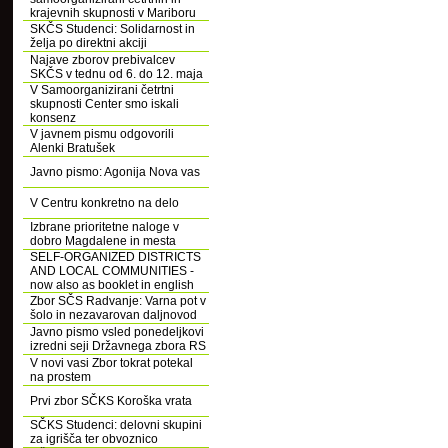
krajevnih skupnosti v Mariboru
SKČS Studenci: Solidarnost in
želja po direktni akciji
Najave zborov prebivalcev
SKČS v tednu od 6. do 12. maja
V Samoorganizirani četrtni
skupnosti Center smo iskali
konsenz
V javnem pismu odgovorili
Alenki Bratušek
Javno pismo: Agonija Nova vas
V Centru konkretno na delo
Izbrane prioritetne naloge v
dobro Magdalene in mesta
SELF-ORGANIZED DISTRICTS
AND LOCAL COMMUNITIES -
now also as booklet in english
Zbor SČS Radvanje: Varna pot v
šolo in nezavarovan daljnovod
Javno pismo vsled ponedeljkovi
izredni seji Državnega zbora RS
V novi vasi Zbor tokrat potekal
na prostem
Prvi zbor SČKS Koroška vrata
SČKS Studenci: delovni skupini
za igrišča ter obvoznico