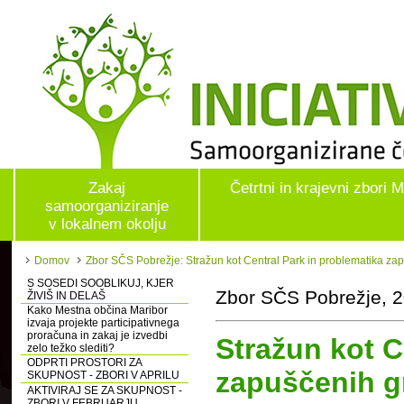
Zakaj
Četrtni in krajevni zbori 
samoorganiziranje
v lokalnem okolju
Domov
Zbor SČS Pobrežje: Stražun kot Central Park in problematika za
S SOSEDI SOOBLIKUJ, KJER
Zbor SČS Pobrežje, 2
ŽIVIŠ IN DELAŠ
Kako Mestna občina Maribor
izvaja projekte participativnega
proračuna in zakaj je izvedbi
Stražun kot C
zelo težko slediti?
ODPRTI PROSTORI ZA
zapuščenih g
SKUPNOST - ZBORI V APRILU
AKTIVIRAJ SE ZA SKUPNOST -
ZBORI V FEBRUARJU