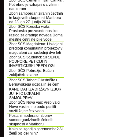
Zbor SČS Center in Ivan Cankar:
Potrebno je vztrajati s civilnim
nadzorom
Zbori samoorganiziranih četrtnih
in krajevnih skupnosti Maribora
od 23. do 27. junija 2014
Zbor SČS Koroška vrata:
Prostorska prezasedenost kot
razlog za gradnjo novega Doma
mestne četrti ne pije vode
Zbor SČS Magdalena: Usklajeni
predlogi komunalnih projektov v
magdaleni za naslednji dve leti
Zbor SČS Studenci: ŠIRJENJE
PODPORE PETICIJI IN
INVESTICIJSKI PREDLOGI
Zbor SČS Pobrežje: Bučen
zaključek sezone
Zbor SČS Tabor: O lastništvu
Bernavskega gozda in še čem
KANDIDATI ZA DRŽAVNI ZBOR
JUTRI O LOKALNI
SAMOUPRAVI
Zbor SČS Nova vas: Prebivalci
Nove vasi se ne bodo pustili
voziti žejne čez vodo
Postani moderator zborov
samoorganiziranih četrtnih
skupnosti v Mariboru
Kako se zgodijo spremembe? Ali
želiš biti del njih?