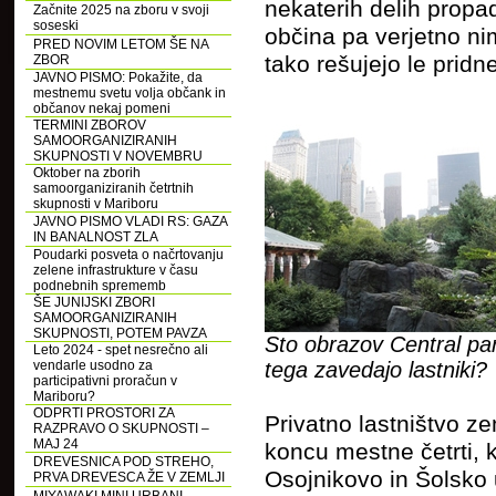
nekaterih delih propa
Začnite 2025 na zboru v svoji
soseski
občina pa verjetno ni
PRED NOVIM LETOM ŠE NA
tako rešujejo le pridne
ZBOR
JAVNO PISMO: Pokažite, da
mestnemu svetu volja občank in
občanov nekaj pomeni
TERMINI ZBOROV
SAMOORGANIZIRANIH
SKUPNOSTI V NOVEMBRU
Oktober na zborih
samoorganiziranih četrtnih
skupnosti v Mariboru
JAVNO PISMO VLADI RS: GAZA
IN BANALNOST ZLA
Poudarki posveta o načrtovanju
zelene infrastrukture v času
podnebnih sprememb
ŠE JUNIJSKI ZBORI
SAMOORGANIZIRANIH
SKUPNOSTI, POTEM PAVZA
Sto obrazov Central pa
Leto 2024 - spet nesrečno ali
vendarle usodno za
tega zavedajo lastniki?
participativni proračun v
Mariboru?
ODPRTI PROSTORI ZA
Privatno lastništvo z
RAZPRAVO O SKUPNOSTI –
MAJ 24
koncu mestne četrti, kj
DREVESNICA POD STREHO,
Osojnikovo in Šolsko 
PRVA DREVESCA ŽE V ZEMLJI