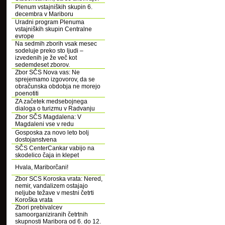
Plenum vstajniških skupin 6.
decembra v Mariboru
Uradni program Plenuma
vstajniških skupin Centralne
evrope
Na sedmih zborih vsak mesec
sodeluje preko sto ljudi –
izvedenih je že več kot
sedemdeset zborov.
Zbor SČS Nova vas: Ne
sprejemamo izgovorov, da se
obračunska obdobja ne morejo
poenotiti
ZA začetek medsebojnega
dialoga o turizmu v Radvanju
Zbor SČS Magdalena: V
Magdaleni vse v redu
Gosposka za novo leto bolj
dostojanstvena
SČS CenterCankar vabijo na
skodelico čaja in klepet
Hvala, Mariborčani!
Zbor SCS Koroska vrata: Nered,
nemir, vandalizem ostajajo
neljube težave v mestni četrti
Koroška vrata
Zbori prebivalcev
samoorganiziranih četrtnih
skupnosti Maribora od 6. do 12.