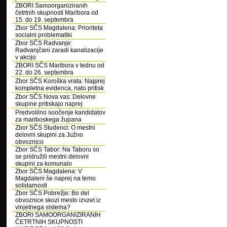
ZBORI Samoorganiziranih
četrtnih skupnosti Maribora od
15. do 19. septembra
Zbor SČS Magdalena: Prioriteta
socialni problematiki
Zbor SČS Radvanje:
Radvanjčani zaradi kanalizacije
v akcijo
ZBORI SČS Maribora v tednu od
22. do 26. septembra
Zbor SČS Koroška vrata: Najprej
kompletna evidenca, nato pritisk
Zbor SČS Nova vas: Delovne
skupine pritiskajo naprej
Predvolilno soočenje kandidatov
za mariboskega župana
Zbor SČS Studenci: O mestni
delovni skupini za Južno
obvoznico
Zbor SČS Tabor: Na Taboru so
se pridružili mestni delovni
skupini za komunalo
Zbor SČS Magdalena: V
Magdaleni še naprej na temo
solidarnosti
Zbor SČS Pobrežje: Bo del
obvoznice skozi mesto izvzet iz
vinjetnega sistema?
ZBORI SAMOORGANIZIRANIH
ČETRTNIH SKUPNOSTI