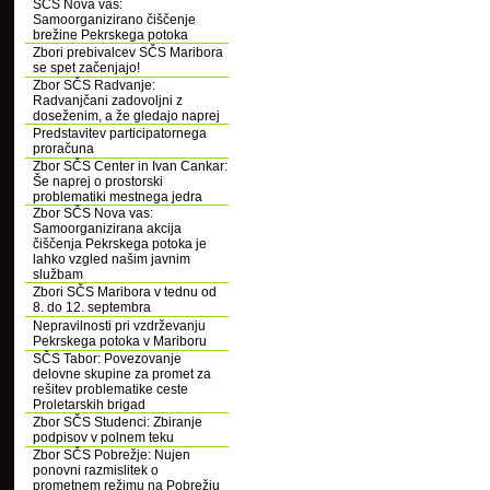
SČS Nova vas:
Samoorganizirano čiščenje
brežine Pekrskega potoka
Zbori prebivalcev SČS Maribora
se spet začenjajo!
Zbor SČS Radvanje:
Radvanjčani zadovoljni z
doseženim, a že gledajo naprej
Predstavitev participatornega
proračuna
Zbor SČS Center in Ivan Cankar:
Še naprej o prostorski
problematiki mestnega jedra
Zbor SČS Nova vas:
Samoorganizirana akcija
čiščenja Pekrskega potoka je
lahko vzgled našim javnim
službam
Zbori SČS Maribora v tednu od
8. do 12. septembra
Nepravilnosti pri vzdrževanju
Pekrskega potoka v Mariboru
SČS Tabor: Povezovanje
delovne skupine za promet za
rešitev problematike ceste
Proletarskih brigad
Zbor SČS Studenci: Zbiranje
podpisov v polnem teku
Zbor SČS Pobrežje: Nujen
ponovni razmislitek o
prometnem režimu na Pobrežju