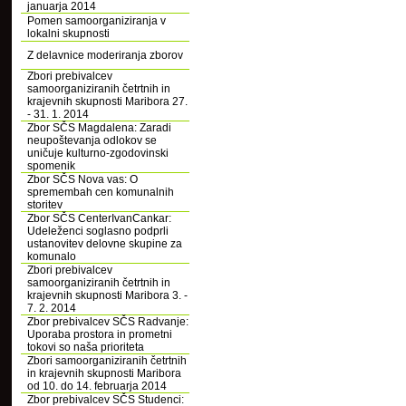
januarja 2014
Pomen samoorganiziranja v
lokalni skupnosti
Z delavnice moderiranja zborov
Zbori prebivalcev
samoorganiziranih četrtnih in
krajevnih skupnosti Maribora 27.
- 31. 1. 2014
Zbor SČS Magdalena: Zaradi
neupoštevanja odlokov se
uničuje kulturno-zgodovinski
spomenik
Zbor SČS Nova vas: O
spremembah cen komunalnih
storitev
Zbor SČS CenterIvanCankar:
Udeleženci soglasno podprli
ustanovitev delovne skupine za
komunalo
Zbori prebivalcev
samoorganiziranih četrtnih in
krajevnih skupnosti Maribora 3. -
7. 2. 2014
Zbor prebivalcev SČS Radvanje:
Uporaba prostora in prometni
tokovi so naša prioriteta
Zbori samoorganiziranih četrtnih
in krajevnih skupnosti Maribora
od 10. do 14. februarja 2014
Zbor prebivalcev SČS Studenci: