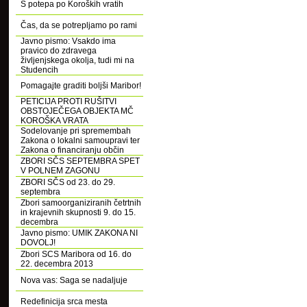
S potepa po Koroških vratih
Čas, da se potrepljamo po rami
Javno pismo: Vsakdo ima
pravico do zdravega
življenjskega okolja, tudi mi na
Studencih
Pomagajte graditi boljši Maribor!
PETICIJA PROTI RUŠITVI
OBSTOJEČEGA OBJEKTA MČ
KOROŠKA VRATA
Sodelovanje pri spremembah
Zakona o lokalni samoupravi ter
Zakona o financiranju občin
ZBORI SČS SEPTEMBRA SPET
V POLNEM ZAGONU
ZBORI SČS od 23. do 29.
septembra
Zbori samoorganiziranih četrtnih
in krajevnih skupnosti 9. do 15.
decembra
Javno pismo: UMIK ZAKONA NI
DOVOLJ!
Zbori SCS Maribora od 16. do
22. decembra 2013
Nova vas: Saga se nadaljuje
Redefinicija srca mesta