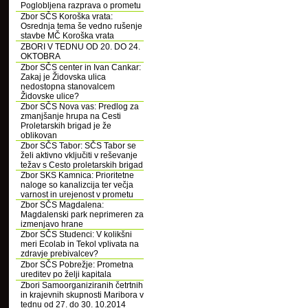
Poglobljena razprava o prometu
Zbor SČS Koroška vrata:
Osrednja tema še vedno rušenje
stavbe MČ Koroška vrata
ZBORI V TEDNU OD 20. DO 24.
OKTOBRA
Zbor SČS center in Ivan Cankar:
Zakaj je Židovska ulica
nedostopna stanovalcem
Židovske ulice?
Zbor SČS Nova vas: Predlog za
zmanjšanje hrupa na Cesti
Proletarskih brigad je že
oblikovan
Zbor SČS Tabor: SČS Tabor se
želi aktivno vključiti v reševanje
težav s Cesto proletarskih brigad
Zbor SKS Kamnica: Prioritetne
naloge so kanalizcija ter večja
varnost in urejenost v prometu
Zbor SČS Magdalena:
Magdalenski park neprimeren za
izmenjavo hrane
Zbor SČS Studenci: V kolikšni
meri Ecolab in Tekol vplivata na
zdravje prebivalcev?
Zbor SČS Pobrežje: Prometna
ureditev po želji kapitala
Zbori Samoorganiziranih četrtnih
in krajevnih skupnosti Maribora v
tednu od 27. do 30. 10.2014