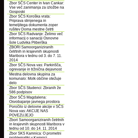
Zbor SČS Center in Ivan Cankar:
Vse več zanimanja za izložbe na
Gosposki
Zbor SČS Koroška vrata:
Priprava strnjenega in
temeljitega dokumenta zoper
rušitev Doma mestne četrti
Zbor SČS Radvanje: Želimo več
informacij o sanaciji Osnovne
šole Ludvika Pliberška
ZBORI Samoorganiziranih
četrtnih in krajevnih skupnosti
Maribora v tednu od 3. do 7. 11.
2014
Zbor SČS Nova vas: Parkirišča,
ogrevanje in tržnična dejavnost
Mestna delovna skupina za
komunalo: Molk občine otežuje
delo
Zbor SČS Studenci: Zbranih že
586 podpisov
Zbor SČS Magdalena:
Osvobajanje javnega prostora
Poročilo iz delovne akcije v SČS
Nova vas: AKCIJE NAS
POVEZUJEJO
Zbori Samoorganiziranih četrtnih
in krajevnih skupnosti Maribora v
tednu od 10. do 14. 11. 2014
Zbor SKS Kamnica: O prometni
problematiki v Kamnici