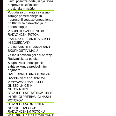
Javni poziv za podaljšanje javne
razprave o Občinskem
prostorskem načrtu
Pobuda za ohranitev za javno
zdravje pomembnega in
neprecenljivega zelenega fonda
pri Kliniki za ginekologijo in
perinatologijo
V SOBOTO VABLJENI OB
RADVANJSKI POTOK
KAM NA SREČANJE S SOSEDI
IN SOSEDAMI?
ZBORI SAMOORGANIZIRANIH
SKUPNOSTI V MAJU
Zasadili povsem gol del obrežja
Radvanjskega potoka
Skupaj za skupno, ljudske
zahteve kontra predvolilnim
objubam
SPET ODPRTI PROSTORI ZA
RAZPRAVO O SKUPNOSTI
V MIYAWAKI NAMESTILI
GNEZDILNICE IN
NETOPIRNICE
S SPREHODA KAČJI PASTIRJI
IN DRUGI PREBIVALCI NAŠIH
POTOKOV
S SPREHODA DNEVNI IN
NOČNI LETALCI OB
RADVANJSKEM POTOKU
VABLJENI NA NARAVOSLOVNE