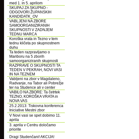
med 1. in 5. aprilom
SKUPAJ ZA SKUPNO -
ODGOVORI ŽUPANSKIH
KANDIDATK_OV
VABLJENI NA ZBORE
SAMOORGANIZIRANIH
SKUPNOSTI V ZADNJEM
TEDNU MARCA
Koroška vrata in Tezno v tem
tednu kličeta po skupnostnem
duhu
Ta teden razpravljamo o
Mariboru na 5 zborih
samoorganiziranih skupnosti
RAZPRAVE O SKUPNOSTI TA
TEDEN V PEKRAH, NOVI VASI
IN NA TEZNEM
Vabljeni na zbor v Magdaleno,
Radvanje, na Tabor ali Pobrežje
ter na Studence ali v center
VABILO NA ZBORE: Ta četrtek
TEZNO, KOROŠKA VRATA in
NOVA VAS
25.2.2013: Tiskovna konferenca
Iniciative Mestni zbor
V Novi vasi se spet dobimo 11.
aprila
3. aprila v Centru določamo
priorite
Dragi Studenčani! AKCIJA!