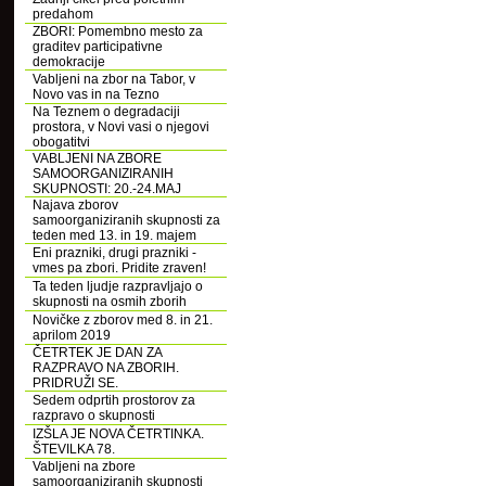
predahom
ZBORI: Pomembno mesto za
graditev participativne
demokracije
Vabljeni na zbor na Tabor, v
Novo vas in na Tezno
Na Teznem o degradaciji
prostora, v Novi vasi o njegovi
obogatitvi
VABLJENI NA ZBORE
SAMOORGANIZIRANIH
SKUPNOSTI: 20.-24.MAJ
Najava zborov
samoorganiziranih skupnosti za
teden med 13. in 19. majem
Eni prazniki, drugi prazniki -
vmes pa zbori. Pridite zraven!
Ta teden ljudje razpravljajo o
skupnosti na osmih zborih
Novičke z zborov med 8. in 21.
aprilom 2019
ČETRTEK JE DAN ZA
RAZPRAVO NA ZBORIH.
PRIDRUŽI SE.
Sedem odprtih prostorov za
razpravo o skupnosti
IZŠLA JE NOVA ČETRTINKA.
ŠTEVILKA 78.
Vabljeni na zbore
samoorganiziranih skupnosti