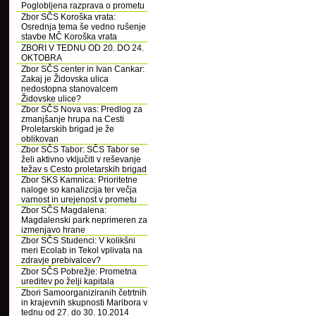
Poglobljena razprava o prometu
Zbor SČS Koroška vrata:
Osrednja tema še vedno rušenje
stavbe MČ Koroška vrata
ZBORI V TEDNU OD 20. DO 24.
OKTOBRA
Zbor SČS center in Ivan Cankar:
Zakaj je Židovska ulica
nedostopna stanovalcem
Židovske ulice?
Zbor SČS Nova vas: Predlog za
zmanjšanje hrupa na Cesti
Proletarskih brigad je že
oblikovan
Zbor SČS Tabor: SČS Tabor se
želi aktivno vključiti v reševanje
težav s Cesto proletarskih brigad
Zbor SKS Kamnica: Prioritetne
naloge so kanalizcija ter večja
varnost in urejenost v prometu
Zbor SČS Magdalena:
Magdalenski park neprimeren za
izmenjavo hrane
Zbor SČS Studenci: V kolikšni
meri Ecolab in Tekol vplivata na
zdravje prebivalcev?
Zbor SČS Pobrežje: Prometna
ureditev po želji kapitala
Zbori Samoorganiziranih četrtnih
in krajevnih skupnosti Maribora v
tednu od 27. do 30. 10.2014