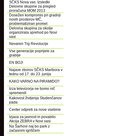
SČKS Nova vas: Izsledki
Delovne skupine za pregled
proračuna MOM 2013
Dosežen kompromis pri gradnji
novih prostorov MČ,
problematiziran promet
Delovna skupina za okolje
organizirala sprehod po Novi
vasi
Nevaren Trg Revolucije
Vse generacije poprijele za
grablje
EN BOJ!
Najave zborov SČKS Maribora v
tednu od 17. do 23. junija
KAKO VARNO NA PIRAMIDO?
Izza televizorja ne bomo nič
spremenili
Kakovost življenja Studenčanov
pada
Center odpreti za nove vsebine
Izjava za javnost in povabilo:
Akcija ZEBRA v Novi vasi
Na Šarhovi naj bo park z
začasnim igriščem