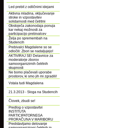
Led prebit z odličnimi idejami
Aktivna mladina, vključevanje
stroke in vzpostavitev
solidarnosti med četrtmi
Obstoječa zakonodaja ponuja
kar nekaj možnosti za
participacijo prebivalcev
Želja po spremembah na
Studencih
Prebivalci Magdalene so se
odločili: Zbori se nadaljujejo!
AKTIVIRAJ SE! Delavnice za
moderatorje zborov
samoorganizirnih četrtnih
skupnosti
Ne bomo plačevali uporabe
prostorov, ki smo jih mi zgradili!
Vstala tudi Magdalena
21.3.2013 - Sloga na Studencih
Človek, zbudi se!
Predlog o vzpostavitvi
INSTITUTA
PARTICIPATORNEGA
PRORAČUNA V MARIBORU
Predstavljamo delovanje
samoorganizirani četrtnih in