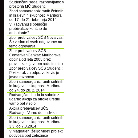
Studenčani sedaj razpravljamo v
prostorih MČ Studenci
Zbori samoorganiziranih četrtnih
in krajevnih skupnosti Maribora
od 17. do 21. februarja 2014
V Radvanju s pomočjo
prebivalcev končno do
ambulante?
Zbor prebivalcev SČS Nova vas:
Še vedno ni vseh odgovorov na
temo ogrevanja
Zbor prebivalcev SČS
CenterIvanCankar: Mariborska
občina od leta 2005 brez
pravilnika o javnem redu in miru
Zbor prebivalcev SČS Studenci:
Prvi korak za odpravo krivic je
javna razprava
Zbori samoorganiziranih četrtnih
in krajevnih skupnosti Maribora
od 24. do 28. 2. 2014
Radvanjčani bodo to soboto z
udarno akcijo za otroke uredili
varno pot v šolo
Akcija prebivalcev SČS
Radvanje: Varno do Ludvika
Zbori samoorganiziranih četrtnih
in krajevnih skupnosti Maribora
3.3. do 7.3.2014
V Magdaleni želijo videti projekt
podvoza pod železnico