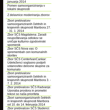
januarja 2014
Pomen samoorganiziranja v
lokalni skupnosti
Z delavnice moderiranja zborov
Zbori prebivalcev
samoorganiziranih četrtnih in
krajevnih skupnosti Maribora 27.
- 31. 1. 2014
Zbor SČS Magdalena: Zaradi
neupoštevanja odlokov se
uničuje kulturno-zgodovinski
spomenik
Zbor SČS Nova vas: O
spremembah cen komunalnih
storitev
Zbor SČS CenterIvanCankar:
Udeleženci soglasno podprli
ustanovitev delovne skupine za
komunalo
Zbori prebivalcev
samoorganiziranih četrtnih in
krajevnih skupnosti Maribora 3. -
7. 2. 2014
Zbor prebivalcev SČS Radvanje:
Uporaba prostora in prometni
tokovi so naša prioriteta
Zbori samoorganiziranih četrtnih
in krajevnih skupnosti Maribora
od 10. do 14. februarja 2014
Zbor prebivalcev SČS Studenci: