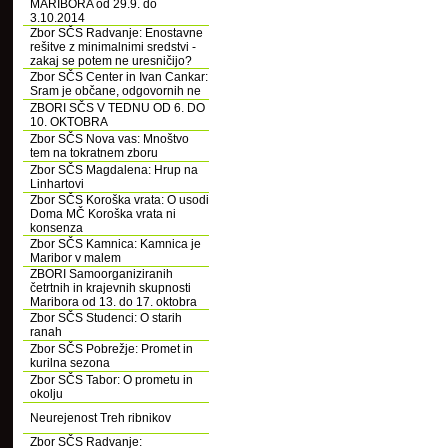
MARIBORA od 29.9. do
3.10.2014
Zbor SČS Radvanje: Enostavne
rešitve z minimalnimi sredstvi -
zakaj se potem ne uresničijo?
Zbor SČS Center in Ivan Cankar:
Sram je občane, odgovornih ne
ZBORI SČS V TEDNU OD 6. DO
10. OKTOBRA
Zbor SČS Nova vas: Mnoštvo
tem na tokratnem zboru
Zbor SČS Magdalena: Hrup na
Linhartovi
Zbor SČS Koroška vrata: O usodi
Doma MČ Koroška vrata ni
konsenza
Zbor SČS Kamnica: Kamnica je
Maribor v malem
ZBORI Samoorganiziranih
četrtnih in krajevnih skupnosti
Maribora od 13. do 17. oktobra
Zbor SČS Studenci: O starih
ranah
Zbor SČS Pobrežje: Promet in
kurilna sezona
Zbor SČS Tabor: O prometu in
okolju
Neurejenost Treh ribnikov
Zbor SČS Radvanje: