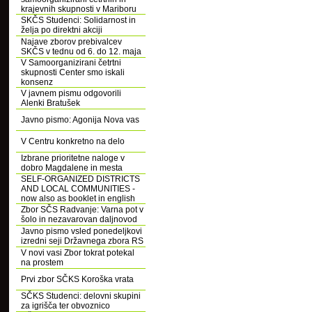
krajevnih skupnosti v Mariboru
SKČS Studenci: Solidarnost in
želja po direktni akciji
Najave zborov prebivalcev
SKČS v tednu od 6. do 12. maja
V Samoorganizirani četrtni
skupnosti Center smo iskali
konsenz
V javnem pismu odgovorili
Alenki Bratušek
Javno pismo: Agonija Nova vas
V Centru konkretno na delo
Izbrane prioritetne naloge v
dobro Magdalene in mesta
SELF-ORGANIZED DISTRICTS
AND LOCAL COMMUNITIES -
now also as booklet in english
Zbor SČS Radvanje: Varna pot v
šolo in nezavarovan daljnovod
Javno pismo vsled ponedeljkovi
izredni seji Državnega zbora RS
V novi vasi Zbor tokrat potekal
na prostem
Prvi zbor SČKS Koroška vrata
SČKS Studenci: delovni skupini
za igrišča ter obvoznico