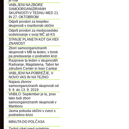
je mar
VABLJENI NA ZBORE
SAMOORGANIZIRANIH
SKUPNOSTI V TEDNU MED 21.
IN 27. OKTOBROM
Odprti prostori za krepitev
skupnosti v mariborski občini
Odprti prostori za medsosedsko
sodelovanje v svoji MČ ali KS
STANJE PLANETA KOT GA VIDI
ZNANOST
Zbori samoorganiziranih
skupnosti v MB ta teden, v torek
pa predavanje o podnebni krizi
Razprave ta teden v skupnostih
Radvanje, Magdalena, Tabor ter
združeni Center in Ivan Cankar
VABLJENI NA POBREŽJE, V
NOVO VAS IN NA TEZNO
Najava zborov
samoorganiziranih skupnosti od
9. 9. do 13. 9. 2019
VABILO: September je tu, prav
tako tudi zbori
samoorganiziranih skupnosti v
Mariboru
Javna pobuda občini v zvezi s
podnebno krizo
MINUTA DO POLČASA
Zadnji cikel pred poletnim