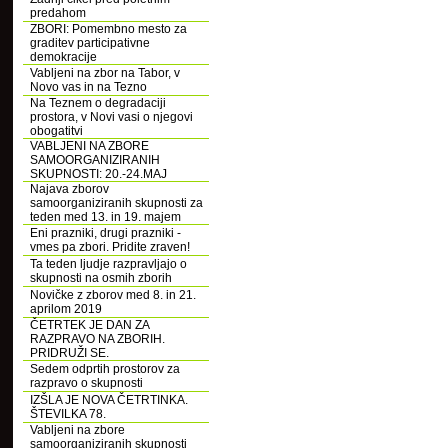
predahom
ZBORI: Pomembno mesto za
graditev participativne
demokracije
Vabljeni na zbor na Tabor, v
Novo vas in na Tezno
Na Teznem o degradaciji
prostora, v Novi vasi o njegovi
obogatitvi
VABLJENI NA ZBORE
SAMOORGANIZIRANIH
SKUPNOSTI: 20.-24.MAJ
Najava zborov
samoorganiziranih skupnosti za
teden med 13. in 19. majem
Eni prazniki, drugi prazniki -
vmes pa zbori. Pridite zraven!
Ta teden ljudje razpravljajo o
skupnosti na osmih zborih
Novičke z zborov med 8. in 21.
aprilom 2019
ČETRTEK JE DAN ZA
RAZPRAVO NA ZBORIH.
PRIDRUŽI SE.
Sedem odprtih prostorov za
razpravo o skupnosti
IZŠLA JE NOVA ČETRTINKA.
ŠTEVILKA 78.
Vabljeni na zbore
samoorganiziranih skupnosti