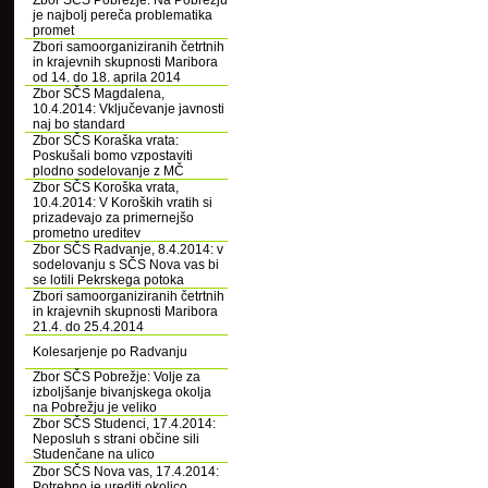
Zbor SČS Pobrežje: Na Pobrežju
je najbolj pereča problematika
promet
Zbori samoorganiziranih četrtnih
in krajevnih skupnosti Maribora
od 14. do 18. aprila 2014
Zbor SČS Magdalena,
10.4.2014: Vključevanje javnosti
naj bo standard
Zbor SČS Koraška vrata:
Poskušali bomo vzpostaviti
plodno sodelovanje z MČ
Zbor SČS Koroška vrata,
10.4.2014: V Koroških vratih si
prizadevajo za primernejšo
prometno ureditev
Zbor SČS Radvanje, 8.4.2014: v
sodelovanju s SČS Nova vas bi
se lotili Pekrskega potoka
Zbori samoorganiziranih četrtnih
in krajevnih skupnosti Maribora
21.4. do 25.4.2014
Kolesarjenje po Radvanju
Zbor SČS Pobrežje: Volje za
izboljšanje bivanjskega okolja
na Pobrežju je veliko
Zbor SČS Studenci, 17.4.2014:
Neposluh s strani občine sili
Studenčane na ulico
Zbor SČS Nova vas, 17.4.2014:
Potrebno je urediti okolico