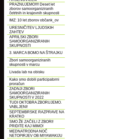
PRAZNUJEMO!!!! Deset let
zborov samoorganiziranih
četrtnih in krajevnih skupnosti
IMZ: 10 let zborov občank_ov
URESNIČITEV LJUDSKIH
ZAHTEV
APRILSKI ZBORI
SAMOORGANIZIRANIH
SKUPNOSTI
3. MARCA BOMO NA ŠTRAJKU
Zbori samoorganiziranih
skupnosti v marcu
Livada lab na obisku
Kako smo dobili participatorni
proračun
ZADNJI ZBORI
SAMOORGANIZIRANIH
SKUPNOSTI V 2022
TUDI OKTOBRA ZBORUJEMO.
VABLJENI!
SEPTEMBRSKE RAZPRAVE NA
KRATKO
SMO ŽE ZAČELI Z ZBORI!
PRIDITE KAJ MIMO!
MEDNATRODNA NOČ
NETOPIRJEV OB MIYAWAKIJU