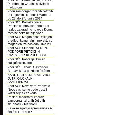
Zbor SČS Center in Ivan Cankar:
Potrebno je vztrajati s civilnim
nadzorom
Zbori samoorganiziranih četrtnih
in krajevnih skupnosti Maribora
od 23. do 27. junija 2014
Zbor SČS Koroška vrata:
Prostorska prezasedenost kot
razlog za gradnjo novega Doma
mestne četrti ne pije vode
Zbor SČS Magdalena: Usklajeni
predlogi komunalnih projektov v
magdaleni za naslednji dve leti
Zbor SČS Studenci: ŠIRJENJE
PODPORE PETICIJI IN
INVESTICIJSKI PREDLOGI
Zbor SČS Pobrežje: Bučen
zaključek sezone
Zbor SČS Tabor: O lastništvu
Bernavskega gozda in še čem
KANDIDATI ZA DRŽAVNI ZBOR
JUTRI O LOKALNI
SAMOUPRAVI
Zbor SČS Nova vas: Prebivalci
Nove vasi se ne bodo pustili
voziti žejne čez vodo
Postani moderator zborov
samoorganiziranih četrtnih
skupnosti v Mariboru
Kako se zgodijo spremembe? Ali
želiš biti del njih?