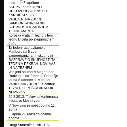
med 1. in 5. aprilom
SKUPAJ ZA SKUPNO -
ODGOVORI ŽUPANSKIH
KANDIDATK_OV
VABLJENI NA ZBORE
SAMOORGANIZIRANIH
SKUPNOSTI V ZADNJEM
TEDNU MARCA
Koroška vrata in Tezno v tem
tednu kličeta po skupnostnem
duhu
Ta teden razpravljamo o
Mariboru na 5 zborih
samoorganiziranih skupnosti
RAZPRAVE O SKUPNOSTI TA
TEDEN V PEKRAH, NOVI VASI
IN NA TEZNEM
Vabljeni na zbor v Magdaleno,
Radvanje, na Tabor ali Pobrežje
ter na Studence ali v center
VABILO NA ZBORE: Ta četrtek
TEZNO, KOROŠKA VRATA in
NOVA VAS
25.2.2013: Tiskovna konferenca
Iniciative Mestni zbor
V Novi vasi se spet dobimo 11.
aprila
3. aprila v Centru določamo
priorite
Dragi Studenčani! AKCIJA!