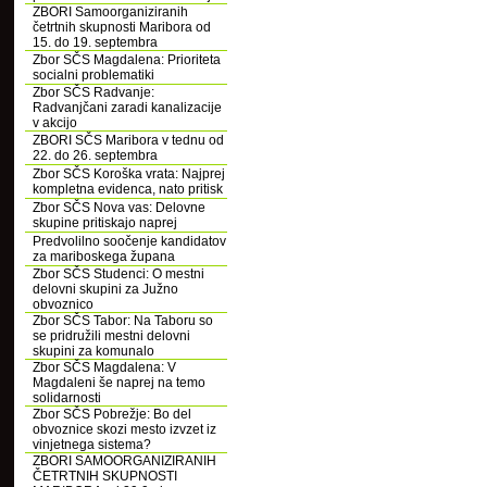
ZBORI Samoorganiziranih
četrtnih skupnosti Maribora od
15. do 19. septembra
Zbor SČS Magdalena: Prioriteta
socialni problematiki
Zbor SČS Radvanje:
Radvanjčani zaradi kanalizacije
v akcijo
ZBORI SČS Maribora v tednu od
22. do 26. septembra
Zbor SČS Koroška vrata: Najprej
kompletna evidenca, nato pritisk
Zbor SČS Nova vas: Delovne
skupine pritiskajo naprej
Predvolilno soočenje kandidatov
za mariboskega župana
Zbor SČS Studenci: O mestni
delovni skupini za Južno
obvoznico
Zbor SČS Tabor: Na Taboru so
se pridružili mestni delovni
skupini za komunalo
Zbor SČS Magdalena: V
Magdaleni še naprej na temo
solidarnosti
Zbor SČS Pobrežje: Bo del
obvoznice skozi mesto izvzet iz
vinjetnega sistema?
ZBORI SAMOORGANIZIRANIH
ČETRTNIH SKUPNOSTI