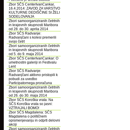
Zbor SČS CenterIvanCankar,
16.4.2014: ZAVOD ZA VARSTVO
KULTURNE DEDIŠČINE SI ŽELI
SODELOVANJA
Zbori samoorganiziranih četrtnih
in krajevnih skupnosti Maribora
od 28. do 30. aprila 2014
Zbor SČS Radvanje:
Radvanjčani s kolesi premerili
svojo četrt
Zbori samoorganiziranih četrtnih
in krajevnih skupnosti Maribora
od 5. do 9. maja 2014
Zbor SČS CenterIvanCankar: O
umetnostni galeriji in Festivalu
Lent
Zbor SČS Radvanje:
Radvanjčani aktivno pristopili k
pobudi za uvedbo
Participatornega proračuna
Zbori samoorganiziranih četrtnih
in krajevnih skupnosti Maribora
od 26. do 30. maja 2014
Zbor SČS Koroška vrata: Na
SČS Koroška vrata so jasni:
VZTRAJALI BOMO!
Zbor SČS Magdalena: SČS
Magdalena o političnem
opismenjevanju in odprti delovni
akciji
Zbori samoorganiziranih četrtnih