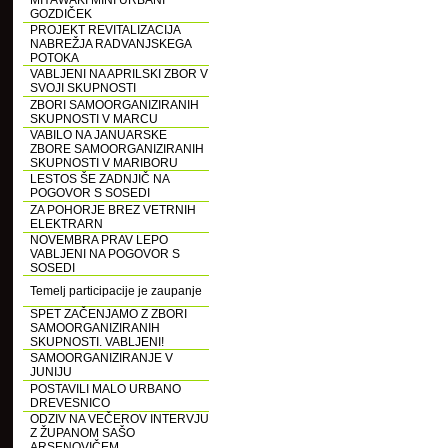
MIYAWAKI MINI URBANI
GOZDIČEK
PROJEKT REVITALIZACIJA
NABREŽJA RADVANJSKEGA
POTOKA
VABLJENI NA APRILSKI ZBOR V
SVOJI SKUPNOSTI
ZBORI SAMOORGANIZIRANIH
SKUPNOSTI V MARCU
VABILO NA JANUARSKE
ZBORE SAMOORGANIZIRANIH
SKUPNOSTI V MARIBORU
LESTOS ŠE ZADNJIČ NA
POGOVOR S SOSEDI
ZA POHORJE BREZ VETRNIH
ELEKTRARN
NOVEMBRA PRAV LEPO
VABLJENI NA POGOVOR S
SOSEDI
Temelj participacije je zaupanje
SPET ZAČENJAMO Z ZBORI
SAMOORGANIZIRANIH
SKUPNOSTI. VABLJENI!
SAMOORGANIZIRANJE V
JUNIJU
POSTAVILI MALO URBANO
DREVESNICO
ODZIV NA VEČEROV INTERVJU
Z ŽUPANOM SAŠO
ARSENOVIČEM