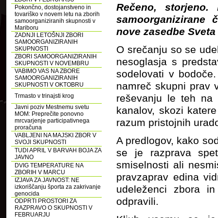
Rečeno, storjeno.
Pokončno, dostojanstveno in
tovariško v novem letu na zborih
samoorganizirane č
samoorganiziranih skupnosti v
Mariboru
nove zasedbe Sveta
ZADNJI LETOŠNJI ZBORI
SAMOORGANIZIRANIH
O srečanju so se udele
SKUPNOSTI
ZBORI SAMOORGANIZIRANIH
nesoglasja s predstav
SKUPNOSTI V NOVEMBRU
VABIMO VAS NA ZBORE
sodelovati v bodoče.
SAMOORGANIZIRANIH
namreč skupni prav vs
SKUPNOSTI V OKTOBRU
Trmasto v trinajsti krog
reševanju le teh na 
Javni poziv Mestnemu svetu
kanalov, skozi katere
MOM: Preprečite ponovno
razum pristojnih uradov
mrcvarjenje participativnega
proračuna
VABLJENI NA MAJSKI ZBOR V
A predlogov, kako sode
SVOJI SKUPNOSTI
TUDI APRIL V BARVAH BOJA ZA
se je razprava spet
JAVNO
smiselnosti ali nesm
DVIG TEMPERATURE NA
ZBORIH V MARCU
pravzaprav edina vid
IZJAVA ZA JAVNOST: NE
izkoriščanju športa za zakrivanje
udeleženci zbora in
genocida
odpravili.
ODPRTI PROSTORI ZA
RAZPRAVO O SKUPNOSTI V
FEBRUARJU