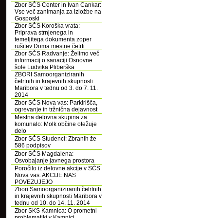
Zbor SČS Center in Ivan Cankar:
Vse več zanimanja za izložbe na
Gosposki
Zbor SČS Koroška vrata:
Priprava strnjenega in
temeljitega dokumenta zoper
rušitev Doma mestne četrti
Zbor SČS Radvanje: Želimo več
informacij o sanaciji Osnovne
šole Ludvika Pliberška
ZBORI Samoorganiziranih
četrtnih in krajevnih skupnosti
Maribora v tednu od 3. do 7. 11.
2014
Zbor SČS Nova vas: Parkirišča,
ogrevanje in tržnična dejavnost
Mestna delovna skupina za
komunalo: Molk občine otežuje
delo
Zbor SČS Studenci: Zbranih že
586 podpisov
Zbor SČS Magdalena:
Osvobajanje javnega prostora
Poročilo iz delovne akcije v SČS
Nova vas: AKCIJE NAS
POVEZUJEJO
Zbori Samoorganiziranih četrtnih
in krajevnih skupnosti Maribora v
tednu od 10. do 14. 11. 2014
Zbor SKS Kamnica: O prometni
problematiki v Kamnici