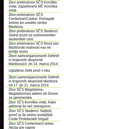
Zbor prebivalcev SČS Koroška
vrata: Zaparkirana MČ Koroška
vrata
Zbor prebivalcev SČS
CenterIvanCankar: Pomagati
želimo pri ureditvi centra
Maribora
Zbor prebivalcev SČS Studenci:
Zadnji poziv za razbremenitev
studenških cest
Zbor prebivalcev SČS Nova vas:
Mariborski vodovod nas ne
jemlje resno
Zbori samoorganiziranih četrtnih
in krajevnih skupnosti
Maribora10. do 14. marca 2014
Uglašene četrti prvič v etru
Zbori samoorganiziranih četrtnih
in krajevnih skupnosti Maribora
od 17. do 21. marca 2014
Zbor SČS Magdalena:
Magdalenčani aktivni ob Dnevu
za spremembe
Zbor SČS Koroška vrata: Kako
aktivirati še več sokrajanov
Zbor SČS Studenci: Najbolj
pereč je še vedno podaljšek
Ceste Proletarskih brigad
Zbor SČS CenterIvanCankar:
Akcija gre naprej