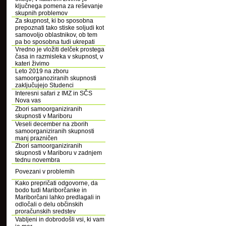
ključnega pomena za reševanje
skupnih problemov
Za skupnost, ki bo sposobna
prepoznati tako stiske soljudi kot
samovoljo oblastnikov, ob tem
pa bo sposobna tudi ukrepati
Vredno je vložiti delček prostega
časa in razmisleka v skupnost, v
kateri živimo
Leto 2019 na zboru
samoorganoziranih skupnosti
zaključujejo Studenci
Interesni safari z IMZ in SČS
Nova vas
Zbori samoorganiziranih
skupnosti v Mariboru
Veseli december na zborih
samoorganiziranih skupnosti
manj prazničen
Zbori samoorganiziranih
skupnosti v Mariboru v zadnjem
tednu novembra
Povezani v problemih
Kako prepričati odgovorne, da
bodo tudi Mariborčanke in
Mariborčani lahko predlagali in
odločali o delu občinskih
proračunskih sredstev
Vabljeni in dobrodošli vsi, ki vam