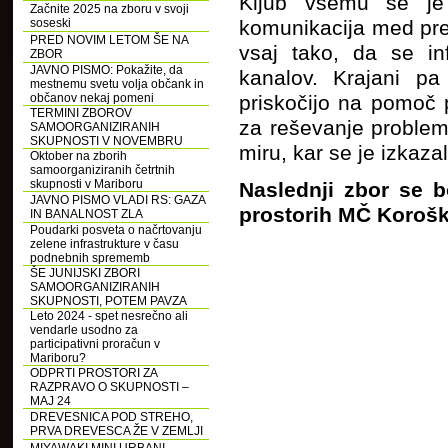
Kljub vsemu se je
Začnite 2025 na zboru v svoji
soseski
komunikacija med preb
PRED NOVIM LETOM ŠE NA
vsaj tako, da se in
ZBOR
JAVNO PISMO: Pokažite, da
kanalov. Krajani pa 
mestnemu svetu volja občank in
občanov nekaj pomeni
priskočijo na pomoč 
TERMINI ZBOROV
za reševanje problem
SAMOORGANIZIRANIH
SKUPNOSTI V NOVEMBRU
miru, kar se je izkaz
Oktober na zborih
samoorganiziranih četrtnih
skupnosti v Mariboru
Naslednji zbor se b
JAVNO PISMO VLADI RS: GAZA
prostorih MČ Korošk
IN BANALNOST ZLA
Poudarki posveta o načrtovanju
zelene infrastrukture v času
podnebnih sprememb
ŠE JUNIJSKI ZBORI
SAMOORGANIZIRANIH
SKUPNOSTI, POTEM PAVZA
Leto 2024 - spet nesrečno ali
vendarle usodno za
participativni proračun v
Mariboru?
ODPRTI PROSTORI ZA
RAZPRAVO O SKUPNOSTI –
MAJ 24
DREVESNICA POD STREHO,
PRVA DREVESCA ŽE V ZEMLJI