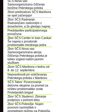
SČS Nova vas:
Samoorganizirano čiščenje
brežine Pekrskega potoka
Zbori prebivalcev SČS Maribora
se spet začenjajo!
Zbor SČS Radvanje:
Radvanjčani zadovoljni z
doseženim, a že gledajo naprej
Predstavitev participatornega
proračuna
Zbor SČS Center in Ivan Cankar:
Še naprej o prostorski
problematiki mestnega jedra
Zbor SČS Nova vas:
Samoorganizirana akcija
čiščenja Pekrskega potoka je
lahko vzgled našim javnim
službam
Zbori SČS Maribora v tednu od
8. do 12. septembra
Nepravilnosti pri vzdrževanju
Pekrskega potoka v Mariboru
SČS Tabor: Povezovanje
delovne skupine za promet za
rešitev problematike ceste
Proletarskih brigad
Zbor SČS Studenci: Zbiranje
podpisov v polnem teku
Zbor SČS Pobrežje: Nujen
ponovni razmislitek o
prometnem režimu na Pobrežju