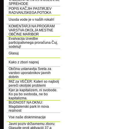
SPREHODE
POPIS KAČJIH PASTIRJEV
RADVANJSKEGA POTOKA
Usoda vode je v naših rokah!
KOMENTARJI NA PROGRAM
VARSTVA OKOLJA MESTNE
OBČINE MARIBOR
Evalvacija izvedbe
participativnega proračuna Čuj,
sodeluj!
Glasuj
Kako z zbori naprej
Občina ustanavlja Sveta za
varstvo uporabnikov javnih
dobrin
IMZ za VEČER: Kateri so najbolj
pereči okoljski problemi
Kjer je kapitalizem, ni svobode.
Ko pa bo svoboda, ne bo
kapitalizma.
BUDNOST NA OKNU:
Magdalenski park in nova
realnost
Vse naše diskriminacije
Javni poziv državnemu zboru:
Glasujte proti aktivaciji 37.a