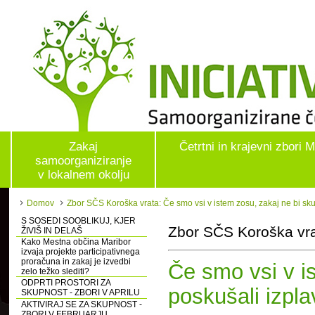
Zakaj
Četrtni in krajevni zbori 
samoorganiziranje
v lokalnem okolju
Domov
Zbor SČS Koroška vrata: Če smo vsi v istem zosu, zakaj ne bi skup
S SOSEDI SOOBLIKUJ, KJER
Zbor SČS Koroška vra
ŽIVIŠ IN DELAŠ
Kako Mestna občina Maribor
izvaja projekte participativnega
proračuna in zakaj je izvedbi
Če smo vsi v i
zelo težko slediti?
ODPRTI PROSTORI ZA
poskušali izpla
SKUPNOST - ZBORI V APRILU
AKTIVIRAJ SE ZA SKUPNOST -
ZBORI V FEBRUARJU