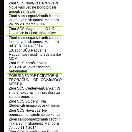
Zbor SČS Nova vas: Prebivalci
Nove vasi več ne bodo prosili
ampak zahtevali
Zbori samoorganiziranih četrtnih
in krajevnih skupnosti Maribora
24. do 28. marca 2014
Zbor SČS Magdalena: O križanju
železnice in Ljubljanske ulice
Zbori samoorganiziranih četrtnih
in krajevnih skupnosti Maribora
od 31.3. do 4.4. 2014
13. zbor SČS Radvanje:
Radvanjčani gostili predstavnike
MOM
Zbor SČS Koroška vrata,
27.3.2014: Tokrat zbor bolj
neformalen
POBUDA ZA PARTICIPATORNI
PRORAČUN – ODLOČAJ(MO) O
MESTU!
Zbor SČS CenterIvanCankar: Vsi
smo enakopravni, ni prostora za
samopromocijo!
Zbor SČS Studenci: Na
Studencih nimajo otroških igrišč
Zbor SČS Nova vas: Ne
popuščajmo, izpeljimo do konca!
Zbori samoorganiziranih četrtnih
in krajevnih skupnosti Maribora
7.4. do 11.4.2014