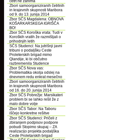
četrt ne zanima
Zbori samoorganiziranih četrtnih
in krajevnih skupnosti Maribora
od 9. do 13. junija 2014
Zbor SČS Magdalena: OBNOVA
KOŠARKARSKEGA IGRIŠČA
BO!
Zbor SČS Koroška vrata: Tudi v
Koroških vratih že razmišljali o
prihodnjih letih
SČS Studenci: Na jutrišnji javni
tribuni o podaljšku Ceste
Proleterskih brigad mimo
Qlandije, ki bi občutno
razbremenila Studence
Zbor SČS Nova vas:
Problematika okolja odslej na
dnevnem redu enkrat mesečno
Zbori samoorganiziranih četrtnih
in krajevnih skupnosti Maribora
od 16. do 20. junija 2014
Zbor SČS Pobrežje: Marsikateri
problem bi se lahko rešil že z
malo dobre volje
Zbor SČS Tabor: Na Taboru
iščejo konkretne rešitve
Zbor SČS Studenci: Pričeli z
zbiranjem podpisov podpore
pobudi Stopimo skupaj – ZA
realizacijo projekta podaljška
Ceste Proletarskih brigad