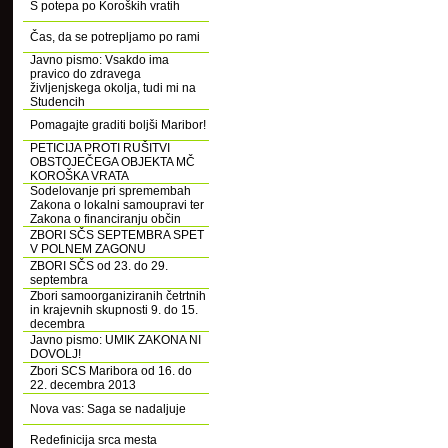
S potepa po Koroških vratih
Čas, da se potrepljamo po rami
Javno pismo: Vsakdo ima
pravico do zdravega
življenjskega okolja, tudi mi na
Studencih
Pomagajte graditi boljši Maribor!
PETICIJA PROTI RUŠITVI
OBSTOJEČEGA OBJEKTA MČ
KOROŠKA VRATA
Sodelovanje pri spremembah
Zakona o lokalni samoupravi ter
Zakona o financiranju občin
ZBORI SČS SEPTEMBRA SPET
V POLNEM ZAGONU
ZBORI SČS od 23. do 29.
septembra
Zbori samoorganiziranih četrtnih
in krajevnih skupnosti 9. do 15.
decembra
Javno pismo: UMIK ZAKONA NI
DOVOLJ!
Zbori SCS Maribora od 16. do
22. decembra 2013
Nova vas: Saga se nadaljuje
Redefinicija srca mesta