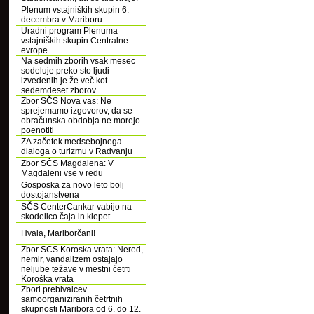
Plenum vstajniških skupin 6.
decembra v Mariboru
Uradni program Plenuma
vstajniških skupin Centralne
evrope
Na sedmih zborih vsak mesec
sodeluje preko sto ljudi –
izvedenih je že več kot
sedemdeset zborov.
Zbor SČS Nova vas: Ne
sprejemamo izgovorov, da se
obračunska obdobja ne morejo
poenotiti
ZA začetek medsebojnega
dialoga o turizmu v Radvanju
Zbor SČS Magdalena: V
Magdaleni vse v redu
Gosposka za novo leto bolj
dostojanstvena
SČS CenterCankar vabijo na
skodelico čaja in klepet
Hvala, Mariborčani!
Zbor SCS Koroska vrata: Nered,
nemir, vandalizem ostajajo
neljube težave v mestni četrti
Koroška vrata
Zbori prebivalcev
samoorganiziranih četrtnih
skupnosti Maribora od 6. do 12.