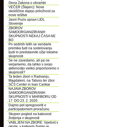
člena Zakona o obrambi
VEČER (Štajerc): Nove
okoliščine dajejo priložnost za
nove rešitve
Javni Poziv upravi LIDL
Slovenije
ZBOROV
SAMOORGANIZIRANIH
SKUPNOSTI NEKAJ ČASA NE
BO
Po sedmih letih se vendarle
premika tudi na sodelovanju
ljudi in predstavniki ožje lokalne
skupnosti
Se ne zavedamo, ali pa ne
verjamemo, da lahko s svojo
aktivnostjo veliko pripomoremo v
skupnosti?
Ta teden zbori v Radvanju,
Magdaleni, na Taboru ter zbor
SČS Center in Ivan Cankar
NAJAVA ZBOROV
SAMOORGANIZIRANIH
SKUPNOSTI V MARIBORU OD
17. DO 23. 2. 2020
Dajmo pet spregovoriti o
participatornem proračunu
Skupen pogled na kakovost
življenja v skupnosti
VABLJENI NA ZBORE: Vpetost v
okolje, v katerem živimo je