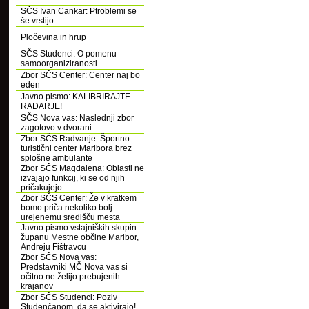
SČS Ivan Cankar: Ptroblemi se
še vrstijo
Pločevina in hrup
SČS Studenci: O pomenu
samoorganiziranosti
Zbor SČS Center: Center naj bo
eden
Javno pismo: KALIBRIRAJTE
RADARJE!
SČS Nova vas: Naslednji zbor
zagotovo v dvorani
Zbor SČS Radvanje: Športno-
turistični center Maribora brez
splošne ambulante
Zbor SČS Magdalena: Oblasti ne
izvajajo funkcij, ki se od njih
pričakujejo
Zbor SČS Center: Že v kratkem
bomo priča nekoliko bolj
urejenemu središču mesta
Javno pismo vstajniških skupin
županu Mestne občine Maribor,
Andreju Fištravcu
Zbor SČS Nova vas:
Predstavniki MČ Nova vas si
očitno ne želijo prebujenih
krajanov
Zbor SČS Studenci: Poziv
Studenčanom, da se aktivirajo!