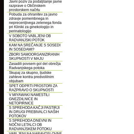
Javni poziv za podaljšanje javne
razprave o Občinskem
prostorskem načrtu
Pobuda za ohranitev za javno
zdravje pomembnega in
neprecenljivega zelenega fonda
pri Kliniki za ginekologijo in
perinatologijo
V SOBOTO VABLJENI OB
RADVANJSKI POTOK
KAM NA SREČANJE S SOSEDI
IN SOSEDAMI?
ZBORI SAMOORGANIZIRANIH
SKUPNOSTI V MAJU
Zasadili povsem gol del obrežja
Radvanjskega potoka
Skupaj za skupno, ljudske
zahteve kontra predvolilnim
objubam
SPET ODPRTI PROSTORI ZA
RAZPRAVO O SKUPNOSTI
V MIYAWAKI NAMESTILI
GNEZDILNICE IN
NETOPIRNICE
S SPREHODA KAČJI PASTIRJI
IN DRUGI PREBIVALCI NAŠIH
POTOKOV
S SPREHODA DNEVNI IN
NOČNI LETALCI OB
RADVANJSKEM POTOKU
VABLJENI NA NARAVOSLOVNE