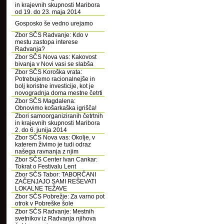
in krajevnih skupnosti Maribora
od 19. do 23. maja 2014
Gosposko še vedno urejamo
Zbor SČS Radvanje: Kdo v
mestu zastopa interese
Radvanja?
Zbor SČS Nova vas: Kakovost
bivanja v Novi vasi se slabša
Zbor SČS Koroška vrata:
Potrebujemo racionalnejše in
bolj koristne investicije, kot je
novogradnja doma mestne četrti
Zbor SČS Magdalena:
Obnovimo košarkaška igrišča!
Zbori samoorganiziranih četrtnih
in krajevnih skupnosti Maribora
2. do 6. junija 2014
Zbor SČS Nova vas: Okolje, v
katerem živimo je tudi odraz
našega ravnanja z njim
Zbor SČS Center Ivan Cankar:
Tokrat o Festivalu Lent
Zbor SČS Tabor: TABORČANI
ZAČENJAJO SAMI REŠEVATI
LOKALNE TEŽAVE
Zbor SČS Pobrežje: Za varno pot
otrok v Pobreške šole
Zbor SČS Radvanje: Mestnih
svetnikov iz Radvanja njihova