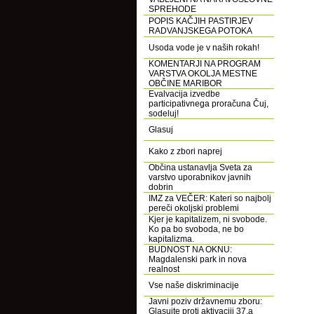
SPREHODE
POPIS KAČJIH PASTIRJEV
RADVANJSKEGA POTOKA
Usoda vode je v naših rokah!
KOMENTARJI NA PROGRAM
VARSTVA OKOLJA MESTNE
OBČINE MARIBOR
Evalvacija izvedbe
participativnega proračuna Čuj,
sodeluj!
Glasuj
Kako z zbori naprej
Občina ustanavlja Sveta za
varstvo uporabnikov javnih
dobrin
IMZ za VEČER: Kateri so najbolj
pereči okoljski problemi
Kjer je kapitalizem, ni svobode.
Ko pa bo svoboda, ne bo
kapitalizma.
BUDNOST NA OKNU:
Magdalenski park in nova
realnost
Vse naše diskriminacije
Javni poziv državnemu zboru:
Glasujte proti aktivaciji 37.a