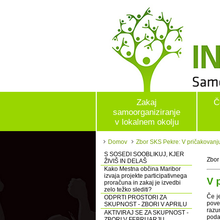
Zakaj
Č
samoorganiziranje
v lokalnem okolju
Domov
Zbor SKS Pekre: V pričakovanju
S SOSEDI SOOBLIKUJ, KJER
Zbor
ŽIVIŠ IN DELAŠ
Kako Mestna občina Maribor
izvaja projekte participativnega
V 
proračuna in zakaj je izvedbi
zelo težko slediti?
Če je
ODPRTI PROSTORI ZA
pove
SKUPNOST - ZBORI V APRILU
razu
AKTIVIRAJ SE ZA SKUPNOST -
podan
ZBORI V FEBRUARJU