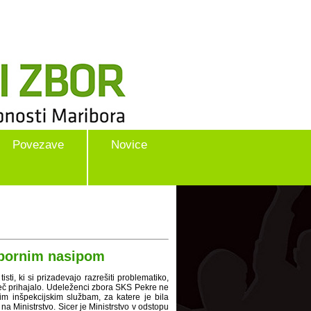
Povezave
Novice
 spornim nasipom
sti, ki si prizadevajo razrešiti problematiko,
eč prihajalo. Udeleženci zbora SKS Pekre ne
im inšpekcijskim službam, za katere je bila
na Ministrstvo. Sicer je Ministrstvo v odstopu