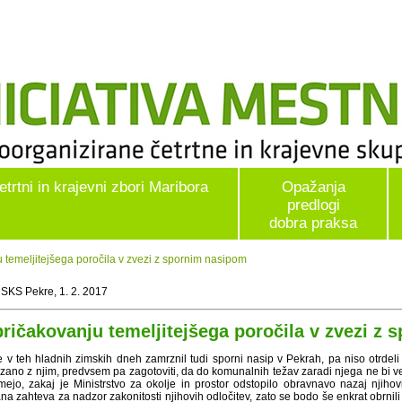
etrtni in krajevni zbori Maribora
Opažanja
predlogi
dobra praksa
 temeljitejšega poročila v zvezi z spornim nasipom
 SKS Pekre, 1. 2. 2017
pričakovanju temeljitejšega poročila v zvezi z
 v teh hladnih zimskih dneh zamrznil tudi sporni nasip v Pekrah, pa niso otrdeli ti
zano z njim, predvsem pa zagotoviti, da do komunalnih težav zaradi njega ne bi v
mejo, zakaj je Ministrstvo za okolje in prostor odstopilo obravnavo nazaj njihov
a zahteva za nadzor zakonitosti njihovih odločitev, zato se bodo še enkrat obrnili 