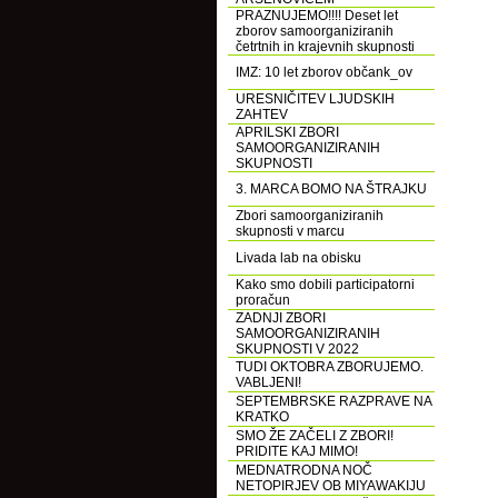
PRAZNUJEMO!!!! Deset let
zborov samoorganiziranih
četrtnih in krajevnih skupnosti
IMZ: 10 let zborov občank_ov
URESNIČITEV LJUDSKIH
ZAHTEV
APRILSKI ZBORI
SAMOORGANIZIRANIH
SKUPNOSTI
3. MARCA BOMO NA ŠTRAJKU
Zbori samoorganiziranih
skupnosti v marcu
Livada lab na obisku
Kako smo dobili participatorni
proračun
ZADNJI ZBORI
SAMOORGANIZIRANIH
SKUPNOSTI V 2022
TUDI OKTOBRA ZBORUJEMO.
VABLJENI!
SEPTEMBRSKE RAZPRAVE NA
KRATKO
SMO ŽE ZAČELI Z ZBORI!
PRIDITE KAJ MIMO!
MEDNATRODNA NOČ
NETOPIRJEV OB MIYAWAKIJU