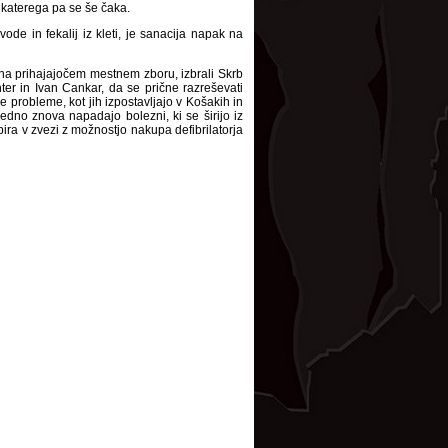
a katerega pa se še čaka.
ode in fekalij iz kleti, je sanacija napak na
 na prihajajočem mestnem zboru, izbrali Skrb
er in Ivan Cankar, da se prične razreševati
 probleme, kot jih izpostavljajo v Košakih in
edno znova napadajo bolezni, ki se širijo iz
bira v zvezi z možnostjo nakupa defibrilatorja