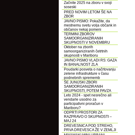
Začnite 2025 na zboru v svoji
soseski
PRED NOVIM LETOM ŠE NA
ZBOR
JAVNO PISMO: Pokažite, da
mestnemu svetu volja občank in
občanov nekaj pomeni
TERMINI ZBOROV
SAMOORGANIZIRANIH
SKUPNOSTI V NOVEMBRU
Oktober na zborih
samoorganiziranih četrtnih
skupnosti v Mariboru
JAVNO PISMO VLADI RS: GAZA
IN BANALNOST ZLA
Poudarki posveta o načrtovanju
zelene infrastrukture v času
podnebnih sprememb
ŠE JUNIJSKI ZBORI
SAMOORGANIZIRANIH
SKUPNOSTI, POTEM PAVZA
Leto 2024 - spet nesrečno ali
vendarle usodno za
participativni proračun v
Mariboru?
ODPRTI PROSTORI ZA
RAZPRAVO O SKUPNOSTI –
MAJ 24
DREVESNICA POD STREHO,
PRVA DREVESCA ŽE V ZEMLJI