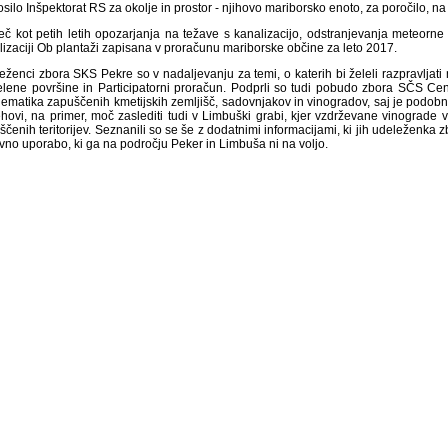
silo Inšpektorat RS za okolje in prostor - njihovo mariborsko enoto, za poročilo, n
eč kot petih letih opozarjanja na težave s kanalizacijo, odstranjevanja meteorne v
lizaciji Ob plantaži zapisana v proračunu mariborske občine za leto 2017.
eženci zbora SKS Pekre so v nadaljevanju za temi, o katerih bi želeli razpravljati
elene površine in Participatorni proračun. Podprli so tudi pobudo zbora SČS Cent
lematika zapuščenih kmetijskih zemljišč, sadovnjakov in vinogradov, saj je podobne
hovi, na primer, moč zaslediti tudi v Limbuški grabi, kjer vzdrževane vinograde v
čenih teritorijev. Seznanili so se še z dodatnimi informacijami, ki jih udeleženka z
avno uporabo, ki ga na področju Peker in Limbuša ni na voljo.