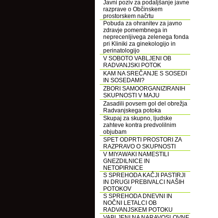
Javni poziv za podaljšanje javne
razprave o Občinskem
prostorskem načrtu
Pobuda za ohranitev za javno
zdravje pomembnega in
neprecenljivega zelenega fonda
pri Kliniki za ginekologijo in
perinatologijo
V SOBOTO VABLJENI OB
RADVANJSKI POTOK
KAM NA SREČANJE S SOSEDI
IN SOSEDAMI?
ZBORI SAMOORGANIZIRANIH
SKUPNOSTI V MAJU
Zasadili povsem gol del obrežja
Radvanjskega potoka
Skupaj za skupno, ljudske
zahteve kontra predvolilnim
objubam
SPET ODPRTI PROSTORI ZA
RAZPRAVO O SKUPNOSTI
V MIYAWAKI NAMESTILI
GNEZDILNICE IN
NETOPIRNICE
S SPREHODA KAČJI PASTIRJI
IN DRUGI PREBIVALCI NAŠIH
POTOKOV
S SPREHODA DNEVNI IN
NOČNI LETALCI OB
RADVANJSKEM POTOKU
VABLJENI NA NARAVOSLOVNE