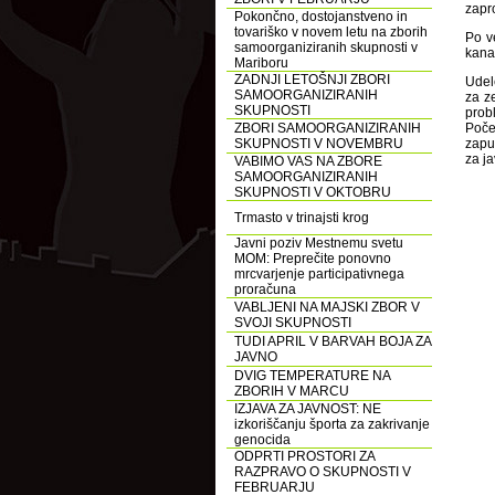
zapro
Pokončno, dostojanstveno in
tovariško v novem letu na zborih
Po v
samoorganiziranih skupnosti v
kana
Mariboru
ZADNJI LETOŠNJI ZBORI
Udel
SAMOORGANIZIRANIH
za z
SKUPNOSTI
prob
ZBORI SAMOORGANIZIRANIH
Poče
SKUPNOSTI V NOVEMBRU
zapuš
za j
VABIMO VAS NA ZBORE
SAMOORGANIZIRANIH
SKUPNOSTI V OKTOBRU
Trmasto v trinajsti krog
Javni poziv Mestnemu svetu
MOM: Preprečite ponovno
mrcvarjenje participativnega
proračuna
VABLJENI NA MAJSKI ZBOR V
SVOJI SKUPNOSTI
TUDI APRIL V BARVAH BOJA ZA
JAVNO
DVIG TEMPERATURE NA
ZBORIH V MARCU
IZJAVA ZA JAVNOST: NE
izkoriščanju športa za zakrivanje
genocida
ODPRTI PROSTORI ZA
RAZPRAVO O SKUPNOSTI V
FEBRUARJU