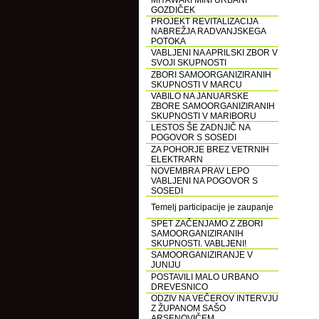
MIYAWAKI MINI URBANI
GOZDIČEK
PROJEKT REVITALIZACIJA
NABREŽJA RADVANJSKEGA
POTOKA
VABLJENI NA APRILSKI ZBOR V
SVOJI SKUPNOSTI
ZBORI SAMOORGANIZIRANIH
SKUPNOSTI V MARCU
VABILO NA JANUARSKE
ZBORE SAMOORGANIZIRANIH
SKUPNOSTI V MARIBORU
LESTOS ŠE ZADNJIČ NA
POGOVOR S SOSEDI
ZA POHORJE BREZ VETRNIH
ELEKTRARN
NOVEMBRA PRAV LEPO
VABLJENI NA POGOVOR S
SOSEDI
Temelj participacije je zaupanje
SPET ZAČENJAMO Z ZBORI
SAMOORGANIZIRANIH
SKUPNOSTI. VABLJENI!
SAMOORGANIZIRANJE V
JUNIJU
POSTAVILI MALO URBANO
DREVESNICO
ODZIV NA VEČEROV INTERVJU
Z ŽUPANOM SAŠO
ARSENOVIČEM