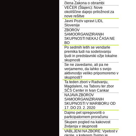
člena Zakona o obrambi
VEČER (Štajerc): Nove
okoliščine dajejo priložnost za
nove rešitve
Javni Poziv upravi LIDL
Slovenije
ZBOROV
SAMOORGANIZIRANIH
SKUPNOSTI NEKAJ ČASA NE
BO
Po sedmih letih se vendarle
premika tudi na sodelovanju
ljudi in predstavniki ožje lokalne
skupnosti
Se ne zavedamo, ali pa ne
verjamemo, da lahko s svojo
aktivnostjo veliko pripomoremo v
skupnosti?
Ta teden zbori v Radvanju,
Magdaleni, na Taboru ter zbor
SČS Center in Ivan Cankar
NAJAVA ZBOROV
SAMOORGANIZIRANIH
SKUPNOSTI V MARIBORU OD
17. DO 23. 2. 2020
Dajmo pet spregovoriti o
participatornem proračunu
Skupen pogled na kakovost
življenja v skupnosti
VABLJENI NA ZBORE: Vpetost v
okolje, v katerem živimo je