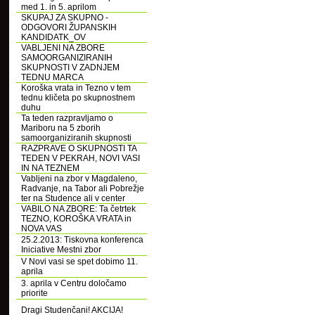
med 1. in 5. aprilom
SKUPAJ ZA SKUPNO -
ODGOVORI ŽUPANSKIH
KANDIDATK_OV
VABLJENI NA ZBORE
SAMOORGANIZIRANIH
SKUPNOSTI V ZADNJEM
TEDNU MARCA
Koroška vrata in Tezno v tem
tednu kličeta po skupnostnem
duhu
Ta teden razpravljamo o
Mariboru na 5 zborih
samoorganiziranih skupnosti
RAZPRAVE O SKUPNOSTI TA
TEDEN V PEKRAH, NOVI VASI
IN NA TEZNEM
Vabljeni na zbor v Magdaleno,
Radvanje, na Tabor ali Pobrežje
ter na Studence ali v center
VABILO NA ZBORE: Ta četrtek
TEZNO, KOROŠKA VRATA in
NOVA VAS
25.2.2013: Tiskovna konferenca
Iniciative Mestni zbor
V Novi vasi se spet dobimo 11.
aprila
3. aprila v Centru določamo
priorite
Dragi Studenčani! AKCIJA!