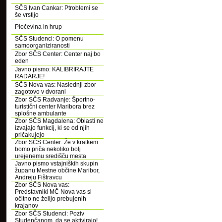
SČS Ivan Cankar: Ptroblemi se
še vrstijo
Pločevina in hrup
SČS Studenci: O pomenu
samoorganiziranosti
Zbor SČS Center: Center naj bo
eden
Javno pismo: KALIBRIRAJTE
RADARJE!
SČS Nova vas: Naslednji zbor
zagotovo v dvorani
Zbor SČS Radvanje: Športno-
turistični center Maribora brez
splošne ambulante
Zbor SČS Magdalena: Oblasti ne
izvajajo funkcij, ki se od njih
pričakujejo
Zbor SČS Center: Že v kratkem
bomo priča nekoliko bolj
urejenemu središču mesta
Javno pismo vstajniških skupin
županu Mestne občine Maribor,
Andreju Fištravcu
Zbor SČS Nova vas:
Predstavniki MČ Nova vas si
očitno ne želijo prebujenih
krajanov
Zbor SČS Studenci: Poziv
Studenčanom, da se aktivirajo!