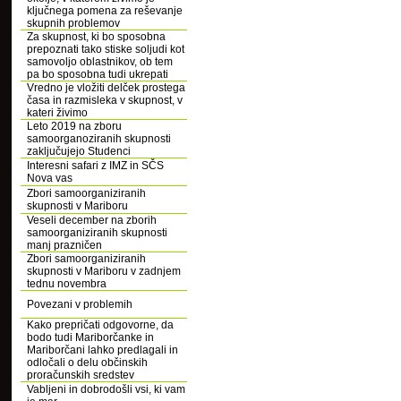
ključnega pomena za reševanje
skupnih problemov
Za skupnost, ki bo sposobna
prepoznati tako stiske soljudi kot
samovoljo oblastnikov, ob tem
pa bo sposobna tudi ukrepati
Vredno je vložiti delček prostega
časa in razmisleka v skupnost, v
kateri živimo
Leto 2019 na zboru
samoorganoziranih skupnosti
zaključujejo Studenci
Interesni safari z IMZ in SČS
Nova vas
Zbori samoorganiziranih
skupnosti v Mariboru
Veseli december na zborih
samoorganiziranih skupnosti
manj prazničen
Zbori samoorganiziranih
skupnosti v Mariboru v zadnjem
tednu novembra
Povezani v problemih
Kako prepričati odgovorne, da
bodo tudi Mariborčanke in
Mariborčani lahko predlagali in
odločali o delu občinskih
proračunskih sredstev
Vabljeni in dobrodošli vsi, ki vam