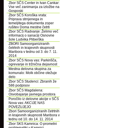
Zbor SČS Center in Ivan Cankar:
Vse več zanimanja za izložbe na
Gosposki
Zbor SČS Koroška vrata:
Priprava strnjenega in
temeljitega dokumenta zoper
rušitev Doma mestne četrti
Zbor SČS Radvanje: Želimo več
informacij o sanaciji Osnovne
šole Ludvika Pliberška
ZBORI Samoorganiziranih
četrtnih in krajevnih skupnosti
Maribora v tednu od 3. do 7. 11.
2014
Zbor SČS Nova vas: Parkirišča,
ogrevanje in tržnična dejavnost
Mestna delovna skupina za
komunalo: Molk občine otežuje
delo
Zbor SČS Studenci: Zbranih že
586 podpisov
Zbor SČS Magdalena:
Osvobajanje javnega prostora
Poročilo iz delovne akcije v SČS
Nova vas: AKCIJE NAS
POVEZUJEJO
Zbori Samoorganiziranih četrtnih
in krajevnih skupnosti Maribora v
tednu od 10. do 14. 11. 2014
Zbor SKS Kamnica: O prometni
problematiki v Kamnici