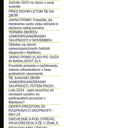
Začnite 2025 na zboru v svoji
soseski
PRED NOVIM LETOM ŠE NA
ZBOR
JAVNO PISMO: Pokažite, da
mestnemu svetu volja občank in
občanov nekaj pomeni
TERMINI ZBOROV
SAMOORGANIZIRANIH
SKUPNOSTI V NOVEMBRU
Oktober na zborih
samoorganiziranih četrtnih
skupnosti v Mariboru
JAVNO PISMO VLADI RS: GAZA
IN BANALNOST ZLA
Poudarki posveta o načrtovanju
zelene infrastrukture v času
podnebnih sprememb
ŠE JUNIJSKI ZBORI
SAMOORGANIZIRANIH
SKUPNOSTI, POTEM PAVZA
Leto 2024 - spet nesrečno ali
vendarle usodno za
participativni proračun v
Mariboru?
ODPRTI PROSTORI ZA
RAZPRAVO O SKUPNOSTI –
MAJ 24
DREVESNICA POD STREHO,
PRVA DREVESCA ŽE V ZEMLJI