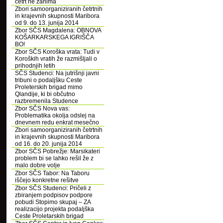
četrt ne zanima
Zbori samoorganiziranih četrtnih
in krajevnih skupnosti Maribora
od 9. do 13. junija 2014
Zbor SČS Magdalena: OBNOVA
KOŠARKARSKEGA IGRIŠČA
BO!
Zbor SČS Koroška vrata: Tudi v
Koroških vratih že razmišljali o
prihodnjih letih
SČS Studenci: Na jutrišnji javni
tribuni o podaljšku Ceste
Proleterskih brigad mimo
Qlandije, ki bi občutno
razbremenila Studence
Zbor SČS Nova vas:
Problematika okolja odslej na
dnevnem redu enkrat mesečno
Zbori samoorganiziranih četrtnih
in krajevnih skupnosti Maribora
od 16. do 20. junija 2014
Zbor SČS Pobrežje: Marsikateri
problem bi se lahko rešil že z
malo dobre volje
Zbor SČS Tabor: Na Taboru
iščejo konkretne rešitve
Zbor SČS Studenci: Pričeli z
zbiranjem podpisov podpore
pobudi Stopimo skupaj – ZA
realizacijo projekta podaljška
Ceste Proletarskih brigad