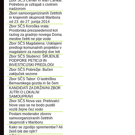
Zbor SČS Center in Ivan Cankar:
Potrebno je vztrajati s civilnim
nadzorom
Zbori samoorganiziranih četrtnih
in krajevnih skupnosti Maribora
od 23. do 27. junija 2014
Zbor SČS Koroška vrata:
Prostorska prezasedenost kot
razlog za gradnjo novega Doma
mestne četrti ne pije vode
Zbor SČS Magdalena: Usklajeni
predlogi komunalnih projektov v
magdaleni za naslednji dve leti
Zbor SČS Studenci: ŠIRJENJE
PODPORE PETICIJI IN
INVESTICIJSKI PREDLOGI
Zbor SČS Pobrežje: Bučen
zaključek sezone
Zbor SČS Tabor: O lastništvu
Bernavskega gozda in še čem
KANDIDATI ZA DRŽAVNI ZBOR
JUTRI O LOKALNI
SAMOUPRAVI
Zbor SČS Nova vas: Prebivalci
Nove vasi se ne bodo pustili
voziti žejne čez vodo
Postani moderator zborov
samoorganiziranih četrtnih
skupnosti v Mariboru
Kako se zgodijo spremembe? Ali
želiš biti del njih?