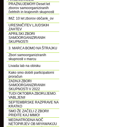
PRAZNUJEMO!!!! Deset let
zborov samoorganiziranih
četrtnih in krajevnih skupnosti
IMZ: 10 let zborov občank_ov
URESNIČITEV LJUDSKIH
ZAHTEV
APRILSKI ZBORI
SAMOORGANIZIRANIH
SKUPNOSTI
3. MARCA BOMO NA ŠTRAJKU
Zbori samoorganiziranih
skupnosti v marcu
Livada lab na obisku
Kako smo dobili participatorni
proračun
ZADNJI ZBORI
SAMOORGANIZIRANIH
SKUPNOSTI V 2022
TUDI OKTOBRA ZBORUJEMO.
VABLJENI!
SEPTEMBRSKE RAZPRAVE NA
KRATKO
SMO ŽE ZAČELI Z ZBORI!
PRIDITE KAJ MIMO!
MEDNATRODNA NOČ
NETOPIRJEV OB MIYAWAKIJU