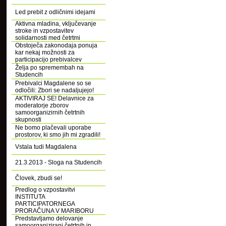
Led prebit z odličnimi idejami
Aktivna mladina, vključevanje
stroke in vzpostavitev
solidarnosti med četrtmi
Obstoječa zakonodaja ponuja
kar nekaj možnosti za
participacijo prebivalcev
Želja po spremembah na
Studencih
Prebivalci Magdalene so se
odločili: Zbori se nadaljujejo!
AKTIVIRAJ SE! Delavnice za
moderatorje zborov
samoorganizirnih četrtnih
skupnosti
Ne bomo plačevali uporabe
prostorov, ki smo jih mi zgradili!
Vstala tudi Magdalena
21.3.2013 - Sloga na Studencih
Človek, zbudi se!
Predlog o vzpostavitvi
INSTITUTA
PARTICIPATORNEGA
PRORAČUNA V MARIBORU
Predstavljamo delovanje
samoorganizirani četrtnih in