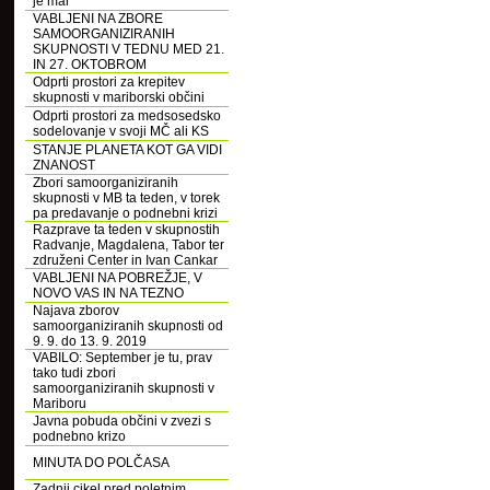
je mar
VABLJENI NA ZBORE
SAMOORGANIZIRANIH
SKUPNOSTI V TEDNU MED 21.
IN 27. OKTOBROM
Odprti prostori za krepitev
skupnosti v mariborski občini
Odprti prostori za medsosedsko
sodelovanje v svoji MČ ali KS
STANJE PLANETA KOT GA VIDI
ZNANOST
Zbori samoorganiziranih
skupnosti v MB ta teden, v torek
pa predavanje o podnebni krizi
Razprave ta teden v skupnostih
Radvanje, Magdalena, Tabor ter
združeni Center in Ivan Cankar
VABLJENI NA POBREŽJE, V
NOVO VAS IN NA TEZNO
Najava zborov
samoorganiziranih skupnosti od
9. 9. do 13. 9. 2019
VABILO: September je tu, prav
tako tudi zbori
samoorganiziranih skupnosti v
Mariboru
Javna pobuda občini v zvezi s
podnebno krizo
MINUTA DO POLČASA
Zadnji cikel pred poletnim