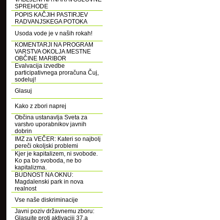
SPREHODE
POPIS KAČJIH PASTIRJEV
RADVANJSKEGA POTOKA
Usoda vode je v naših rokah!
KOMENTARJI NA PROGRAM
VARSTVA OKOLJA MESTNE
OBČINE MARIBOR
Evalvacija izvedbe
participativnega proračuna Čuj,
sodeluj!
Glasuj
Kako z zbori naprej
Občina ustanavlja Sveta za
varstvo uporabnikov javnih
dobrin
IMZ za VEČER: Kateri so najbolj
pereči okoljski problemi
Kjer je kapitalizem, ni svobode.
Ko pa bo svoboda, ne bo
kapitalizma.
BUDNOST NA OKNU:
Magdalenski park in nova
realnost
Vse naše diskriminacije
Javni poziv državnemu zboru:
Glasujte proti aktivaciji 37.a