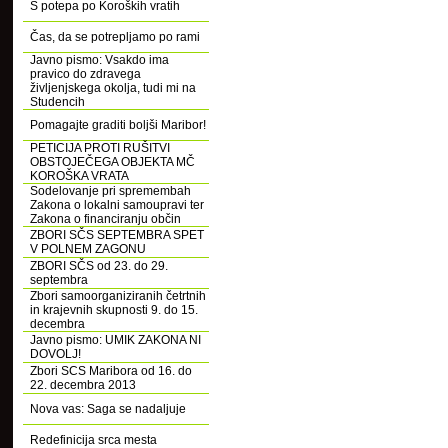
S potepa po Koroških vratih
Čas, da se potrepljamo po rami
Javno pismo: Vsakdo ima
pravico do zdravega
življenjskega okolja, tudi mi na
Studencih
Pomagajte graditi boljši Maribor!
PETICIJA PROTI RUŠITVI
OBSTOJEČEGA OBJEKTA MČ
KOROŠKA VRATA
Sodelovanje pri spremembah
Zakona o lokalni samoupravi ter
Zakona o financiranju občin
ZBORI SČS SEPTEMBRA SPET
V POLNEM ZAGONU
ZBORI SČS od 23. do 29.
septembra
Zbori samoorganiziranih četrtnih
in krajevnih skupnosti 9. do 15.
decembra
Javno pismo: UMIK ZAKONA NI
DOVOLJ!
Zbori SCS Maribora od 16. do
22. decembra 2013
Nova vas: Saga se nadaljuje
Redefinicija srca mesta