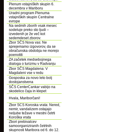
Plenum vstajniških skupin 6.
decembra v Mariboru
Uradni program Plenuma
vstajniških skupin Centralne
evrope
Na sedmih zborih vsak mesec
sodeluje preko sto ljudi –
izvedenih je že več kot
sedemdeset zborov.
Zbor SČS Nova vas: Ne
sprejemamo izgovorov, da se
obračunska obdobja ne morejo
poenotiti
ZA začetek medsebojnega
dialoga o turizmu v Radvanju
Zbor SČS Magdalena: V
Magdaleni vse v redu
Gosposka za novo leto bolj
dostojanstvena
SČS CenterCankar vabijo na
skodelico čaja in klepet
Hvala, Mariborčani!
Zbor SCS Koroska vrata: Nered,
nemir, vandalizem ostajajo
neljube težave v mestni četrti
Koroška vrata
Zbori prebivalcev
samoorganiziranih četrtnih
skupnosti Maribora od 6. do 12.