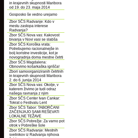
in krajevnih skupnosti Maribora
od 19. do 23. maja 2014
Gosposko še vedno urejamo
Zbor SČS Radvanje: Kdo v
mestu zastopa interese
Radvanja?
Zbor SČS Nova vas: Kakovost
bivanja v Novi vasi se slabša
Zbor SČS Koroška vrata:
Potrebujemo racionalnejše in
bolj koristne investicije, kot je
novogradnja doma mestne četrti
Zbor SČS Magdalena:
Obnovimo košarkaška igrišča!
Zbori samoorganiziranih četrtnih
in krajevnih skupnosti Maribora
2. do 6. junija 2014
Zbor SČS Nova vas: Okolje, v
katerem živimo je tudi odraz
našega ravnanja z njim
Zbor SČS Center Ivan Cankar:
Tokrat o Festivalu Lent
Zbor SČS Tabor: TABORČANI
ZAČENJAJO SAMI REŠEVATI
LOKALNE TEŽAVE
Zbor SČS Pobrežje: Za varno pot
otrok v Pobreške šole
Zbor SČS Radvanje: Mestnih
svetnikov iz Radvanja njihova