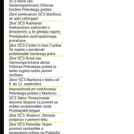
SČS Nova vas:
Samoorganizirano čiščenje
brežine Pekrskega potoka
Zbori prebivalcev SČS Maribora
se spet začenjajo!
Zbor SČS Radvanje:
Radvanjčani zadovoljni z
doseženim, a že gledajo naprej
Predstavitev participatornega
proračuna
Zbor SČS Center in Ivan Cankar:
Še naprej o prostorski
problematiki mestnega jedra
Zbor SČS Nova vas:
Samoorganizirana akcija
čiščenja Pekrskega potoka je
lahko vzgled našim javnim
službam
Zbori SČS Maribora v tednu od
8. do 12. septembra
Nepravilnosti pri vzdrževanju
Pekrskega potoka v Mariboru
SČS Tabor: Povezovanje
delovne skupine za promet za
rešitev problematike ceste
Proletarskih brigad
Zbor SČS Studenci: Zbiranje
podpisov v polnem teku
Zbor SČS Pobrežje: Nujen
ponovni razmislitek o
prometnem režimu na Pobrežju