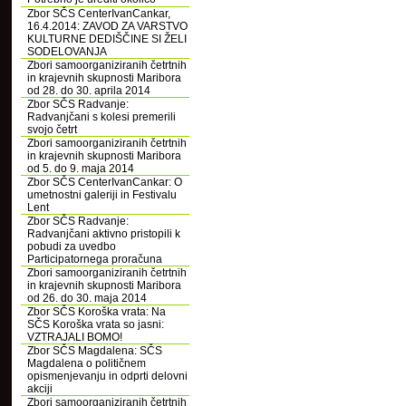
Zbor SČS CenterIvanCankar,
16.4.2014: ZAVOD ZA VARSTVO
KULTURNE DEDIŠČINE SI ŽELI
SODELOVANJA
Zbori samoorganiziranih četrtnih
in krajevnih skupnosti Maribora
od 28. do 30. aprila 2014
Zbor SČS Radvanje:
Radvanjčani s kolesi premerili
svojo četrt
Zbori samoorganiziranih četrtnih
in krajevnih skupnosti Maribora
od 5. do 9. maja 2014
Zbor SČS CenterIvanCankar: O
umetnostni galeriji in Festivalu
Lent
Zbor SČS Radvanje:
Radvanjčani aktivno pristopili k
pobudi za uvedbo
Participatornega proračuna
Zbori samoorganiziranih četrtnih
in krajevnih skupnosti Maribora
od 26. do 30. maja 2014
Zbor SČS Koroška vrata: Na
SČS Koroška vrata so jasni:
VZTRAJALI BOMO!
Zbor SČS Magdalena: SČS
Magdalena o političnem
opismenjevanju in odprti delovni
akciji
Zbori samoorganiziranih četrtnih