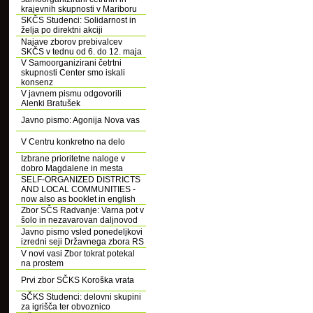
krajevnih skupnosti v Mariboru
SKČS Studenci: Solidarnost in
želja po direktni akciji
Najave zborov prebivalcev
SKČS v tednu od 6. do 12. maja
V Samoorganizirani četrtni
skupnosti Center smo iskali
konsenz
V javnem pismu odgovorili
Alenki Bratušek
Javno pismo: Agonija Nova vas
V Centru konkretno na delo
Izbrane prioritetne naloge v
dobro Magdalene in mesta
SELF-ORGANIZED DISTRICTS
AND LOCAL COMMUNITIES -
now also as booklet in english
Zbor SČS Radvanje: Varna pot v
šolo in nezavarovan daljnovod
Javno pismo vsled ponedeljkovi
izredni seji Državnega zbora RS
V novi vasi Zbor tokrat potekal
na prostem
Prvi zbor SČKS Koroška vrata
SČKS Studenci: delovni skupini
za igrišča ter obvoznico