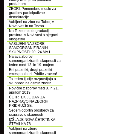
predahom
ZBORI: Pomembno mesto za
graditev participativne
demokracije
Vabljeni na zbor na Tabor, v
Novo vas in na Tezno
Na Teznem o degradaciji
prostora, v Novi vasi o njegovi
obogatitvi
VABLJENI NA ZBORE
SAMOORGANIZIRANIH
SKUPNOSTI: 20.-24.MAJ
Najava zborov
samoorganiziranih skupnosti za
teden med 13. in 19. majem
Eni prazniki, drugi prazniki -
vmes pa zbori. Pridite zraven!
Ta teden ljudje razpravljajo o
skupnosti na osmih zborih
Novičke z zborov med 8. in 21.
aprilom 2019
ČETRTEK JE DAN ZA
RAZPRAVO NA ZBORIH.
PRIDRUŽI SE.
Sedem odprtih prostorov za
razpravo o skupnosti
IZŠLA JE NOVA ČETRTINKA.
ŠTEVILKA 78.
Vabljeni na zbore
samoorganiziranih skupnosti