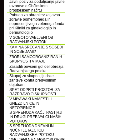
Javni poziv za podaljšanje javne
razprave o Občinskem
prostorskem načrtu
Pobuda za ohranitev za javno
zdravje pomembnega in
neprecenljivega zelenega fonda
pri Kliniki za ginekologijo in
perinatologijo
V SOBOTO VABLJENI OB
RADVANJSKI POTOK
KAM NA SREČANJE S SOSEDI
IN SOSEDAMI?
ZBORI SAMOORGANIZIRANIH
SKUPNOSTI V MAJU
Zasadili povsem gol del obrežja
Radvanjskega potoka
Skupaj za skupno, ljudske
zahteve kontra predvolilnim
objubam
SPET ODPRTI PROSTORI ZA
RAZPRAVO O SKUPNOSTI
V MIYAWAKI NAMESTILI
GNEZDILNICE IN
NETOPIRNICE
S SPREHODA KAČJI PASTIRJI
IN DRUGI PREBIVALCI NAŠIH
POTOKOV
S SPREHODA DNEVNI IN
NOČNI LETALCI OB
RADVANJSKEM POTOKU
VABLJENI NA NARAVOSLOVNE