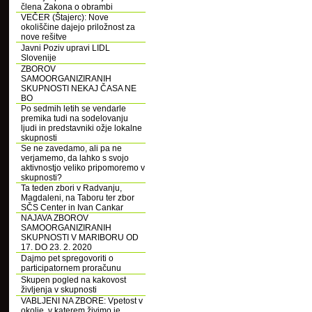
člena Zakona o obrambi
VEČER (Štajerc): Nove
okoliščine dajejo priložnost za
nove rešitve
Javni Poziv upravi LIDL
Slovenije
ZBOROV
SAMOORGANIZIRANIH
SKUPNOSTI NEKAJ ČASA NE
BO
Po sedmih letih se vendarle
premika tudi na sodelovanju
ljudi in predstavniki ožje lokalne
skupnosti
Se ne zavedamo, ali pa ne
verjamemo, da lahko s svojo
aktivnostjo veliko pripomoremo v
skupnosti?
Ta teden zbori v Radvanju,
Magdaleni, na Taboru ter zbor
SČS Center in Ivan Cankar
NAJAVA ZBOROV
SAMOORGANIZIRANIH
SKUPNOSTI V MARIBORU OD
17. DO 23. 2. 2020
Dajmo pet spregovoriti o
participatornem proračunu
Skupen pogled na kakovost
življenja v skupnosti
VABLJENI NA ZBORE: Vpetost v
okolje, v katerem živimo je