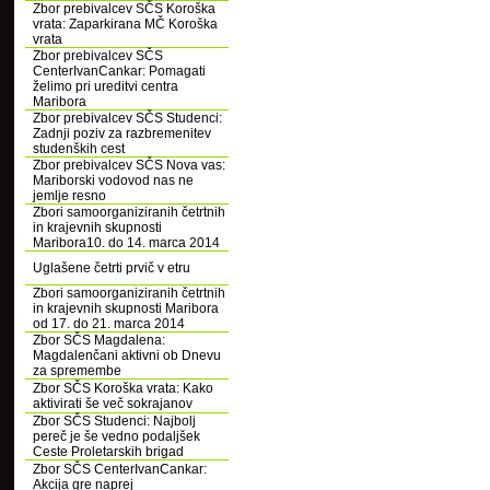
Zbor prebivalcev SČS Koroška
vrata: Zaparkirana MČ Koroška
vrata
Zbor prebivalcev SČS
CenterIvanCankar: Pomagati
želimo pri ureditvi centra
Maribora
Zbor prebivalcev SČS Studenci:
Zadnji poziv za razbremenitev
studenških cest
Zbor prebivalcev SČS Nova vas:
Mariborski vodovod nas ne
jemlje resno
Zbori samoorganiziranih četrtnih
in krajevnih skupnosti
Maribora10. do 14. marca 2014
Uglašene četrti prvič v etru
Zbori samoorganiziranih četrtnih
in krajevnih skupnosti Maribora
od 17. do 21. marca 2014
Zbor SČS Magdalena:
Magdalenčani aktivni ob Dnevu
za spremembe
Zbor SČS Koroška vrata: Kako
aktivirati še več sokrajanov
Zbor SČS Studenci: Najbolj
pereč je še vedno podaljšek
Ceste Proletarskih brigad
Zbor SČS CenterIvanCankar:
Akcija gre naprej