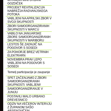
MIYAWAKI MINI URBANI
GOZDIČEK
PROJEKT REVITALIZACIJA
NABREŽJA RADVANJSKEGA
POTOKA
VABLJENI NA APRILSKI ZBOR V
SVOJI SKUPNOSTI
ZBORI SAMOORGANIZIRANIH
SKUPNOSTI V MARCU
VABILO NA JANUARSKE
ZBORE SAMOORGANIZIRANIH
SKUPNOSTI V MARIBORU
LESTOS ŠE ZADNJIČ NA
POGOVOR S SOSEDI
ZA POHORJE BREZ VETRNIH
ELEKTRARN
NOVEMBRA PRAV LEPO
VABLJENI NA POGOVOR S
SOSEDI
Temelj participacije je zaupanje
SPET ZAČENJAMO Z ZBORI
SAMOORGANIZIRANIH
SKUPNOSTI. VABLJENI!
SAMOORGANIZIRANJE V
JUNIJU
POSTAVILI MALO URBANO
DREVESNICO
ODZIV NA VEČEROV INTERVJU
Z ŽUPANOM SAŠO
ARSENOVIČEM