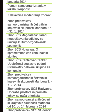
januarja 2014
Pomen samoorganiziranja v
lokalni skupnosti
Z delavnice moderiranja zborov
Zbori prebivalcev
samoorganiziranih četrtnih in
krajevnih skupnosti Maribora 27.
- 31. 1. 2014
Zbor SČS Magdalena: Zaradi
neupoštevanja odlokov se
uničuje kulturno-zgodovinski
spomenik
Zbor SČS Nova vas: O
spremembah cen komunalnih
storitev
Zbor SČS CenterIvanCankar:
Udeleženci soglasno podprli
ustanovitev delovne skupine za
komunalo
Zbori prebivalcev
samoorganiziranih četrtnih in
krajevnih skupnosti Maribora 3. -
7. 2. 2014
Zbor prebivalcev SČS Radvanje:
Uporaba prostora in prometni
tokovi so naša prioriteta
Zbori samoorganiziranih četrtnih
in krajevnih skupnosti Maribora
od 10. do 14. februarja 2014
Zbor prebivalcev SČS Studenci: