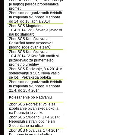
Zbor SČS Pobrežje: Na Pobrežju
je najbolj pereča problematika
promet
Zbori samoorganiziranih četrtnih
in krajevnih skupnosti Maribora
od 14. do 18. aprila 2014
Zbor SČS Magdalena,
10.4.2014: Vključevanje javnosti
naj bo standard
Zbor SČS Koraška vrata:
Poskušali bomo vzpostaviti
plodno sodelovanje z MČ
Zbor SČS Koroška vrata,
10.4.2014: V Koroških vratih si
prizadevajo za primernejšo
prometno ureditev
Zbor SČS Radvanje, 8.4.2014: v
sodelovanju s SČS Nova vas bi
se lotili Pekrskega potoka
Zbori samoorganiziranih četrtnih
in krajevnih skupnosti Maribora
21.4. do 25.4.2014
Kolesarjenje po Radvanju
Zbor SČS Pobrežje: Volje za
izboljšanje bivanjskega okolja
na Pobrežju je veliko
Zbor SČS Studenci, 17.4.2014:
Neposluh s strani občine sili
Studenčane na ulico
Zbor SČS Nova vas, 17.4.2014:
Potrebno je urediti okolico