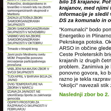
bilo 15 krajanov. Poh
Pokončno, dostojanstveno in
krajanov, med njimi 
tovariško v novem letu na zborih
samoorganiziranih skupnosti v
informacije je sledil
Mariboru
ZADNJI LETOŠNJI ZBORI
DS za komunalo in o
SAMOORGANIZIRANIH
SKUPNOSTI
"Komunalci" bodo pon
ZBORI SAMOORGANIZIRANIH
SKUPNOSTI V NOVEMBRU
Energetiko in Plinarno
VABIMO VAS NA ZBORE
SAMOORGANIZIRANIH
Pekrskega potoka. Oko
SKUPNOSTI V OKTOBRU
ARSO in občine glede 
Trmasto v trinajsti krog
Ceste Proleterskih bri
Javni poziv Mestnemu svetu
MOM: Preprečite ponovno
krajanih iz drugih četr
mrcvarjenje participativnega
proračuna
problem. Zanimiva je b
VABLJENI NA MAJSKI ZBOR V
ponovno govora, ko bo
SVOJI SKUPNOSTI
TUDI APRIL V BARVAH BOJA ZA
razno je tekla razpra
JAVNO
"okoljci" navezali sti
DVIG TEMPERATURE NA
ZBORIH V MARCU
IZJAVA ZA JAVNOST: NE
Naslednji zbor bo 2. 
izkoriščanju športa za zakrivanje
genocida
ODPRTI PROSTORI ZA
RAZPRAVO O SKUPNOSTI V
FEBRUARJU