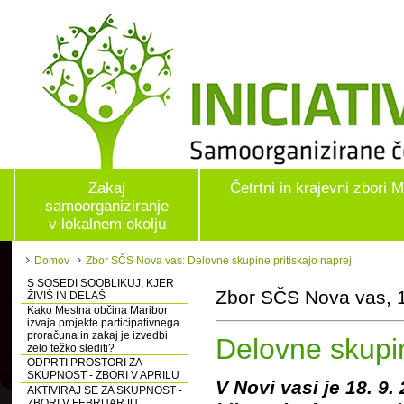
Zakaj
Četrtni in krajevni zbori 
samoorganiziranje
v lokalnem okolju
Domov
Zbor SČS Nova vas: Delovne skupine pritiskajo naprej
S SOSEDI SOOBLIKUJ, KJER
Zbor SČS Nova vas, 
ŽIVIŠ IN DELAŠ
Kako Mestna občina Maribor
izvaja projekte participativnega
proračuna in zakaj je izvedbi
Delovne skupin
zelo težko slediti?
ODPRTI PROSTORI ZA
SKUPNOST - ZBORI V APRILU
V Novi vasi je 18. 9
AKTIVIRAJ SE ZA SKUPNOST -
ZBORI V FEBRUARJU