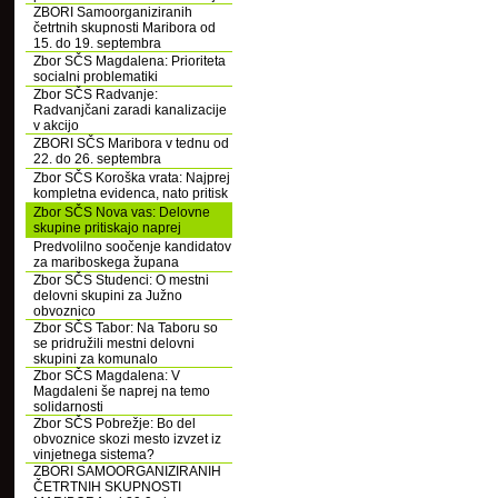
ZBORI Samoorganiziranih
četrtnih skupnosti Maribora od
15. do 19. septembra
Zbor SČS Magdalena: Prioriteta
socialni problematiki
Zbor SČS Radvanje:
Radvanjčani zaradi kanalizacije
v akcijo
ZBORI SČS Maribora v tednu od
22. do 26. septembra
Zbor SČS Koroška vrata: Najprej
kompletna evidenca, nato pritisk
Zbor SČS Nova vas: Delovne
skupine pritiskajo naprej
Predvolilno soočenje kandidatov
za mariboskega župana
Zbor SČS Studenci: O mestni
delovni skupini za Južno
obvoznico
Zbor SČS Tabor: Na Taboru so
se pridružili mestni delovni
skupini za komunalo
Zbor SČS Magdalena: V
Magdaleni še naprej na temo
solidarnosti
Zbor SČS Pobrežje: Bo del
obvoznice skozi mesto izvzet iz
vinjetnega sistema?
ZBORI SAMOORGANIZIRANIH
ČETRTNIH SKUPNOSTI