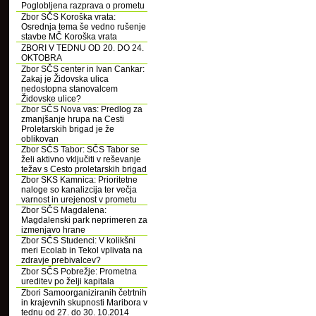
Poglobljena razprava o prometu
Zbor SČS Koroška vrata:
Osrednja tema še vedno rušenje
stavbe MČ Koroška vrata
ZBORI V TEDNU OD 20. DO 24.
OKTOBRA
Zbor SČS center in Ivan Cankar:
Zakaj je Židovska ulica
nedostopna stanovalcem
Židovske ulice?
Zbor SČS Nova vas: Predlog za
zmanjšanje hrupa na Cesti
Proletarskih brigad je že
oblikovan
Zbor SČS Tabor: SČS Tabor se
želi aktivno vključiti v reševanje
težav s Cesto proletarskih brigad
Zbor SKS Kamnica: Prioritetne
naloge so kanalizcija ter večja
varnost in urejenost v prometu
Zbor SČS Magdalena:
Magdalenski park neprimeren za
izmenjavo hrane
Zbor SČS Studenci: V kolikšni
meri Ecolab in Tekol vplivata na
zdravje prebivalcev?
Zbor SČS Pobrežje: Prometna
ureditev po želji kapitala
Zbori Samoorganiziranih četrtnih
in krajevnih skupnosti Maribora v
tednu od 27. do 30. 10.2014