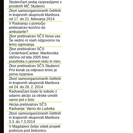
Studenčani sedaj razpravljamo v
prostorih MČ Studenci
Zbori samoorganiziranih četrtnih
in krajevnih skupnosti Maribora
od 17. do 21. februarja 2014
V Radvanju s pomočjo
prebivalcev končno do
ambulante?
Zbor prebivalcev SČS Nova vas:
Še vedno ni vseh odgovorov na
temo ogrevanja
Zbor prebivalcev SČS
CenterIvanCankar: Mariborska
občina od leta 2005 brez
pravilnika o javnem redu in miru
Zbor prebivalcev SČS Studenci:
Prvi korak za odpravo krivic je
javna razprava
Zbori samoorganiziranih četrtnih
in krajevnih skupnosti Maribora
od 24. do 28. 2. 2014
Radvanjčani bodo to soboto z
udarno akcijo za otroke uredili
varno pot v šolo
Akcija prebivalcev SČS
Radvanje: Varno do Ludvika
Zbori samoorganiziranih četrtnih
in krajevnih skupnosti Maribora
3.3. do 7.3.2014
V Magdaleni želijo videti projekt
podvoza pod železnico