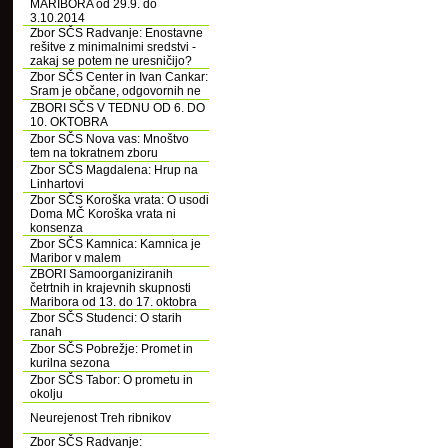
MARIBORA od 29.9. do
3.10.2014
Zbor SČS Radvanje: Enostavne
rešitve z minimalnimi sredstvi -
zakaj se potem ne uresničijo?
Zbor SČS Center in Ivan Cankar:
Sram je občane, odgovornih ne
ZBORI SČS V TEDNU OD 6. DO
10. OKTOBRA
Zbor SČS Nova vas: Mnoštvo
tem na tokratnem zboru
Zbor SČS Magdalena: Hrup na
Linhartovi
Zbor SČS Koroška vrata: O usodi
Doma MČ Koroška vrata ni
konsenza
Zbor SČS Kamnica: Kamnica je
Maribor v malem
ZBORI Samoorganiziranih
četrtnih in krajevnih skupnosti
Maribora od 13. do 17. oktobra
Zbor SČS Studenci: O starih
ranah
Zbor SČS Pobrežje: Promet in
kurilna sezona
Zbor SČS Tabor: O prometu in
okolju
Neurejenost Treh ribnikov
Zbor SČS Radvanje: