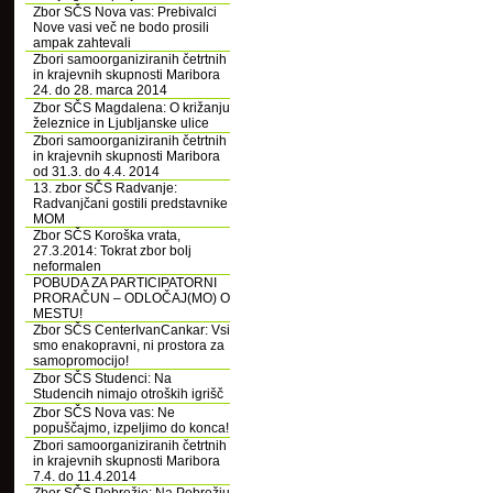
Zbor SČS Nova vas: Prebivalci
Nove vasi več ne bodo prosili
ampak zahtevali
Zbori samoorganiziranih četrtnih
in krajevnih skupnosti Maribora
24. do 28. marca 2014
Zbor SČS Magdalena: O križanju
železnice in Ljubljanske ulice
Zbori samoorganiziranih četrtnih
in krajevnih skupnosti Maribora
od 31.3. do 4.4. 2014
13. zbor SČS Radvanje:
Radvanjčani gostili predstavnike
MOM
Zbor SČS Koroška vrata,
27.3.2014: Tokrat zbor bolj
neformalen
POBUDA ZA PARTICIPATORNI
PRORAČUN – ODLOČAJ(MO) O
MESTU!
Zbor SČS CenterIvanCankar: Vsi
smo enakopravni, ni prostora za
samopromocijo!
Zbor SČS Studenci: Na
Studencih nimajo otroških igrišč
Zbor SČS Nova vas: Ne
popuščajmo, izpeljimo do konca!
Zbori samoorganiziranih četrtnih
in krajevnih skupnosti Maribora
7.4. do 11.4.2014