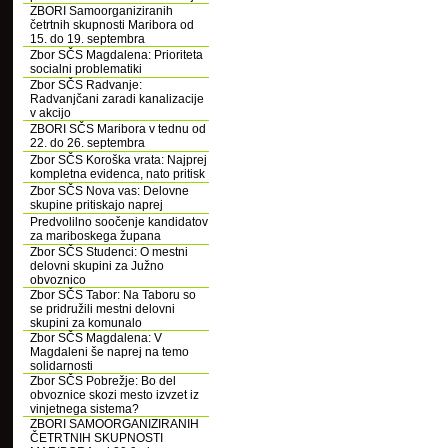
ZBORI Samoorganiziranih
četrtnih skupnosti Maribora od
15. do 19. septembra
Zbor SČS Magdalena: Prioriteta
socialni problematiki
Zbor SČS Radvanje:
Radvanjčani zaradi kanalizacije
v akcijo
ZBORI SČS Maribora v tednu od
22. do 26. septembra
Zbor SČS Koroška vrata: Najprej
kompletna evidenca, nato pritisk
Zbor SČS Nova vas: Delovne
skupine pritiskajo naprej
Predvolilno soočenje kandidatov
za mariboskega župana
Zbor SČS Studenci: O mestni
delovni skupini za Južno
obvoznico
Zbor SČS Tabor: Na Taboru so
se pridružili mestni delovni
skupini za komunalo
Zbor SČS Magdalena: V
Magdaleni še naprej na temo
solidarnosti
Zbor SČS Pobrežje: Bo del
obvoznice skozi mesto izvzet iz
vinjetnega sistema?
ZBORI SAMOORGANIZIRANIH
ČETRTNIH SKUPNOSTI