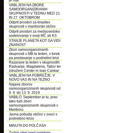
je mar
VABLJENI NA ZBORE
SAMOORGANIZIRANIH
SKUPNOSTI V TEDNU MED 21.
IN 27. OKTOBROM
Odprti prostori za krepitev
skupnosti v mariborski občini
Odprti prostori za medsosedsko
sodelovanje v svoji MČ ali KS
STANJE PLANETA KOT GA VIDI
ZNANOST
Zbori samoorganiziranih
skupnosti v MB ta teden, v torek
pa predavanje o podnebni krizi
Razprave ta teden v skupnostih
Radvanje, Magdalena, Tabor ter
združeni Center in Ivan Cankar
VABLJENI NA POBREŽJE, V
NOVO VAS IN NA TEZNO
Najava zborov
samoorganiziranih skupnosti od
9. 9. do 13. 9. 2019
VABILO: September je tu, prav
tako tudi zbori
samoorganiziranih skupnosti v
Mariboru
Javna pobuda občini v zvezi s
podnebno krizo
MINUTA DO POLČASA
Zadnji cikel pred poletnim