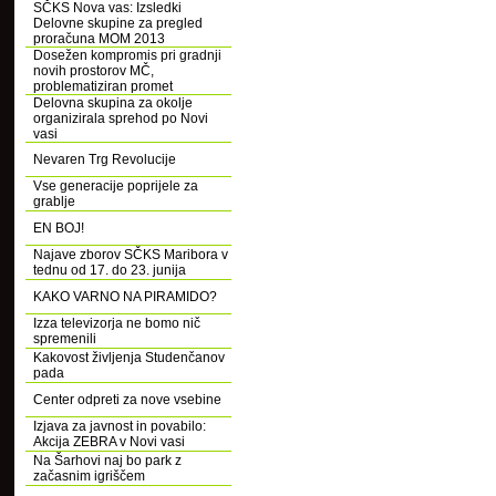
SČKS Nova vas: Izsledki
Delovne skupine za pregled
proračuna MOM 2013
Dosežen kompromis pri gradnji
novih prostorov MČ,
problematiziran promet
Delovna skupina za okolje
organizirala sprehod po Novi
vasi
Nevaren Trg Revolucije
Vse generacije poprijele za
grablje
EN BOJ!
Najave zborov SČKS Maribora v
tednu od 17. do 23. junija
KAKO VARNO NA PIRAMIDO?
Izza televizorja ne bomo nič
spremenili
Kakovost življenja Studenčanov
pada
Center odpreti za nove vsebine
Izjava za javnost in povabilo:
Akcija ZEBRA v Novi vasi
Na Šarhovi naj bo park z
začasnim igriščem