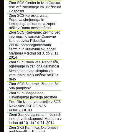
Zbor SČS Center in Ivan Cankar:
Vse več zanimanja za izložbe na
Gosposki
Zbor SČS Koroška vrata:
Priprava strnjenega in
temeljitega dokumenta zoper
rušitev Doma mestne četrti
Zbor SČS Radvanje: Želimo več
informacij o sanaciji Osnovne
šole Ludvika Pliberška
ZBORI Samoorganiziranih
četrtnih in krajevnih skupnosti
Maribora v tednu od 3. do 7. 11.
2014
Zbor SČS Nova vas: Parkirišča,
ogrevanje in tržnična dejavnost
Mestna delovna skupina za
komunalo: Molk občine otežuje
delo
Zbor SČS Studenci: Zbranih že
586 podpisov
Zbor SČS Magdalena:
Osvobajanje javnega prostora
Poročilo iz delovne akcije v SČS
Nova vas: AKCIJE NAS
POVEZUJEJO
Zbori Samoorganiziranih četrtnih
in krajevnih skupnosti Maribora v
tednu od 10. do 14. 11. 2014
Zbor SKS Kamnica: O prometni
problematiki v Kamnici