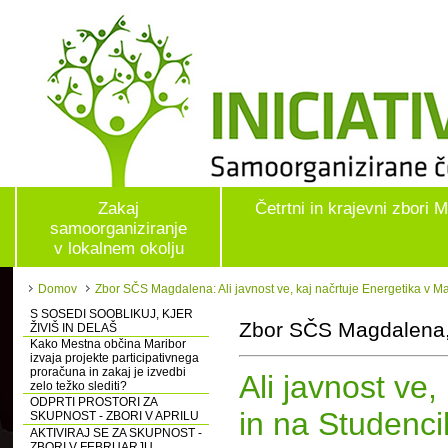
Zakaj
Četrtni in krajevni zbori 
samoorganiziranje
v lokalnem okolju
Domov
Zbor SČS Magdalena: Ali javnost ve, kaj načrtuje Energetika v M
S SOSEDI SOOBLIKUJ, KJER
Zbor SČS Magdalena,
ŽIVIŠ IN DELAŠ
Kako Mestna občina Maribor
izvaja projekte participativnega
proračuna in zakaj je izvedbi
Ali javnost ve
zelo težko slediti?
ODPRTI PROSTORI ZA
in na Studenc
SKUPNOST - ZBORI V APRILU
AKTIVIRAJ SE ZA SKUPNOST -
ZBORI V FEBRUARJU