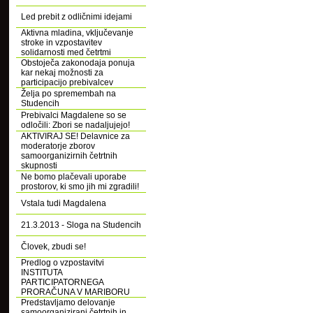
Led prebit z odličnimi idejami
Aktivna mladina, vključevanje
stroke in vzpostavitev
solidarnosti med četrtmi
Obstoječa zakonodaja ponuja
kar nekaj možnosti za
participacijo prebivalcev
Želja po spremembah na
Studencih
Prebivalci Magdalene so se
odločili: Zbori se nadaljujejo!
AKTIVIRAJ SE! Delavnice za
moderatorje zborov
samoorganizirnih četrtnih
skupnosti
Ne bomo plačevali uporabe
prostorov, ki smo jih mi zgradili!
Vstala tudi Magdalena
21.3.2013 - Sloga na Studencih
Človek, zbudi se!
Predlog o vzpostavitvi
INSTITUTA
PARTICIPATORNEGA
PRORAČUNA V MARIBORU
Predstavljamo delovanje
samoorganizirani četrtnih in