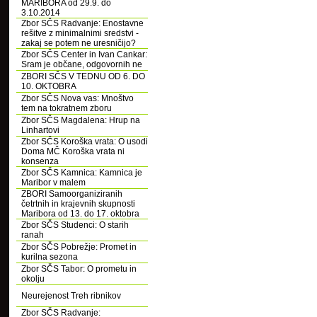
MARIBORA od 29.9. do
3.10.2014
Zbor SČS Radvanje: Enostavne
rešitve z minimalnimi sredstvi -
zakaj se potem ne uresničijo?
Zbor SČS Center in Ivan Cankar:
Sram je občane, odgovornih ne
ZBORI SČS V TEDNU OD 6. DO
10. OKTOBRA
Zbor SČS Nova vas: Mnoštvo
tem na tokratnem zboru
Zbor SČS Magdalena: Hrup na
Linhartovi
Zbor SČS Koroška vrata: O usodi
Doma MČ Koroška vrata ni
konsenza
Zbor SČS Kamnica: Kamnica je
Maribor v malem
ZBORI Samoorganiziranih
četrtnih in krajevnih skupnosti
Maribora od 13. do 17. oktobra
Zbor SČS Studenci: O starih
ranah
Zbor SČS Pobrežje: Promet in
kurilna sezona
Zbor SČS Tabor: O prometu in
okolju
Neurejenost Treh ribnikov
Zbor SČS Radvanje: