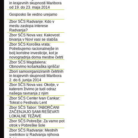
in krajevnih skupnosti Maribora
od 19. do 23. maja 2014
Gosposko še vedno urejamo
Zbor SČS Radvanje: Kdo v
mestu zastopa interese
Radvanja?
Zbor SČS Nova vas: Kakovost
bivanja v Novi vasi se slabša
Zbor SČS Koroška vrata:
Potrebujemo racionalnejše in
bolj koristne investicije, kot je
novogradnja doma mestne četrti
Zbor SČS Magdalena:
Obnovimo košarkaška igrišča!
Zbori samoorganiziranih četrtnih
in krajevnih skupnosti Maribora
2. do 6. junija 2014
Zbor SČS Nova vas: Okolje, v
katerem živimo je tudi odraz
našega ravnanja z njim
Zbor SČS Center Ivan Cankar:
Tokrat o Festivalu Lent
Zbor SČS Tabor: TABORČANI
ZAČENJAJO SAMI REŠEVATI
LOKALNE TEŽAVE
Zbor SČS Pobrežje: Za varno pot
otrok v Pobreške šole
Zbor SČS Radvanje: Mestnih
svetnikov iz Radvanja njihova