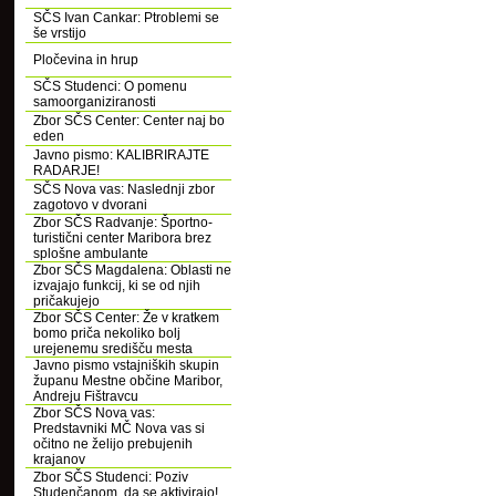
SČS Ivan Cankar: Ptroblemi se
še vrstijo
Pločevina in hrup
SČS Studenci: O pomenu
samoorganiziranosti
Zbor SČS Center: Center naj bo
eden
Javno pismo: KALIBRIRAJTE
RADARJE!
SČS Nova vas: Naslednji zbor
zagotovo v dvorani
Zbor SČS Radvanje: Športno-
turistični center Maribora brez
splošne ambulante
Zbor SČS Magdalena: Oblasti ne
izvajajo funkcij, ki se od njih
pričakujejo
Zbor SČS Center: Že v kratkem
bomo priča nekoliko bolj
urejenemu središču mesta
Javno pismo vstajniških skupin
županu Mestne občine Maribor,
Andreju Fištravcu
Zbor SČS Nova vas:
Predstavniki MČ Nova vas si
očitno ne želijo prebujenih
krajanov
Zbor SČS Studenci: Poziv
Studenčanom, da se aktivirajo!