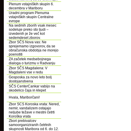
Plenum vstajniških skupin 6.
decembra v Mariboru
Uradni program Plenuma
vstajniških skupin Centralne
evrope
Na sedmih zborih vsak mesec
sodeluje preko sto ljudi –
izvedenih je že več kot
sedemdeset zborov.
Zbor SČS Nova vas: Ne
sprejemamo izgovorov, da se
obračunska obdobja ne morejo
poenotiti
ZA začetek medsebojnega
dialoga o turizmu v Radvanju
Zbor SČS Magdalena: V
Magdaleni vse v redu
Gosposka za novo leto bolj
dostojanstvena
SČS CenterCankar vabijo na
skodelico čaja in klepet
Hvala, Mariborčani!
Zbor SCS Koroska vrata: Nered,
nemir, vandalizem ostajajo
neljube težave v mestni četrti
Koroška vrata
Zbori prebivalcev
samoorganiziranih četrtnih
skupnosti Maribora od 6. do 12.