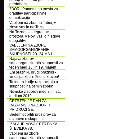
predahom
ZBORI: Pomembno mesto za
graditev participativne
demokracije
Vabljeni na zbor na Tabor, v
Novo vas in na Tezno
Na Teznem o degradaciji
prostora, v Novi vasi o njegovi
obogatitvi
VABLJENI NA ZBORE
SAMOORGANIZIRANIH
SKUPNOSTI: 20.-24.MAJ
Najava zborov
samoorganiziranih skupnosti za
teden med 13. in 19. majem
Eni prazniki, drugi prazniki -
vmes pa zbori. Pridite zraven!
Ta teden ljudje razpravljajo o
skupnosti na osmih zborih
Novičke z zborov med 8. in 21.
aprilom 2019
ČETRTEK JE DAN ZA
RAZPRAVO NA ZBORIH.
PRIDRUŽI SE.
Sedem odprtih prostorov za
razpravo o skupnosti
IZŠLA JE NOVA ČETRTINKA.
ŠTEVILKA 78.
Vabljeni na zbore
samoorganiziranih skupnosti