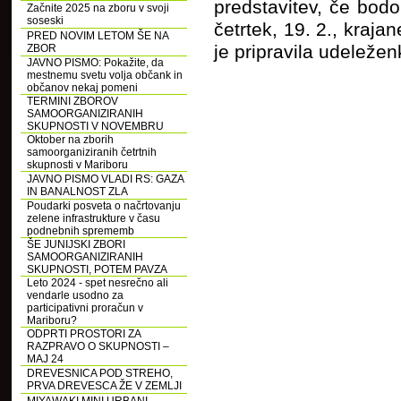
predstavitev, če bodo 
Začnite 2025 na zboru v svoji
soseski
četrtek, 19. 2., kraja
PRED NOVIM LETOM ŠE NA
je pripravila udeležen
ZBOR
JAVNO PISMO: Pokažite, da
mestnemu svetu volja občank in
občanov nekaj pomeni
TERMINI ZBOROV
SAMOORGANIZIRANIH
SKUPNOSTI V NOVEMBRU
Oktober na zborih
samoorganiziranih četrtnih
skupnosti v Mariboru
JAVNO PISMO VLADI RS: GAZA
IN BANALNOST ZLA
Poudarki posveta o načrtovanju
zelene infrastrukture v času
podnebnih sprememb
ŠE JUNIJSKI ZBORI
SAMOORGANIZIRANIH
SKUPNOSTI, POTEM PAVZA
Leto 2024 - spet nesrečno ali
vendarle usodno za
participativni proračun v
Mariboru?
ODPRTI PROSTORI ZA
RAZPRAVO O SKUPNOSTI –
MAJ 24
DREVESNICA POD STREHO,
PRVA DREVESCA ŽE V ZEMLJI