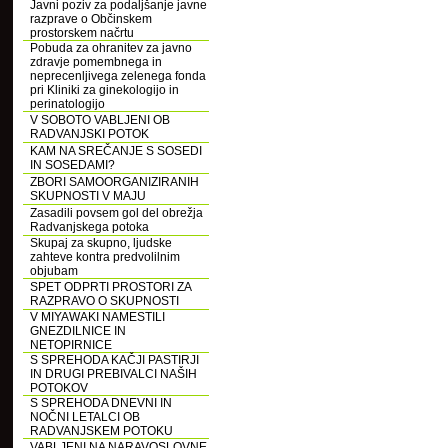
Javni poziv za podaljšanje javne
razprave o Občinskem
prostorskem načrtu
Pobuda za ohranitev za javno
zdravje pomembnega in
neprecenljivega zelenega fonda
pri Kliniki za ginekologijo in
perinatologijo
V SOBOTO VABLJENI OB
RADVANJSKI POTOK
KAM NA SREČANJE S SOSEDI
IN SOSEDAMI?
ZBORI SAMOORGANIZIRANIH
SKUPNOSTI V MAJU
Zasadili povsem gol del obrežja
Radvanjskega potoka
Skupaj za skupno, ljudske
zahteve kontra predvolilnim
objubam
SPET ODPRTI PROSTORI ZA
RAZPRAVO O SKUPNOSTI
V MIYAWAKI NAMESTILI
GNEZDILNICE IN
NETOPIRNICE
S SPREHODA KAČJI PASTIRJI
IN DRUGI PREBIVALCI NAŠIH
POTOKOV
S SPREHODA DNEVNI IN
NOČNI LETALCI OB
RADVANJSKEM POTOKU
VABLJENI NA NARAVOSLOVNE