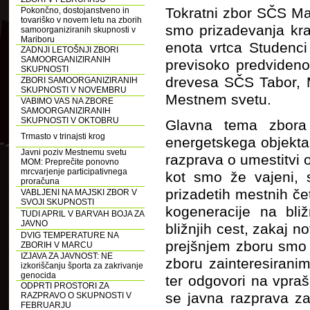
Tokratni zbor SČS Magd
Pokončno, dostojanstveno in
tovariško v novem letu na zborih
smo prizadevanja kr
samoorganiziranih skupnosti v
Mariboru
enota vrtca Studenci
ZADNJI LETOŠNJI ZBORI
SAMOORGANIZIRANIH
previsoko predvideno
SKUPNOSTI
drevesa SČS Tabor, M
ZBORI SAMOORGANIZIRANIH
SKUPNOSTI V NOVEMBRU
Mestnem svetu.
VABIMO VAS NA ZBORE
SAMOORGANIZIRANIH
SKUPNOSTI V OKTOBRU
Glavna tema zbora 
Trmasto v trinajsti krog
energetskega objekta
Javni poziv Mestnemu svetu
razprava o umestitvi o
MOM: Preprečite ponovno
mrcvarjenje participativnega
kot smo že vajeni, 
proračuna
prizadetih mestnih če
VABLJENI NA MAJSKI ZBOR V
SVOJI SKUPNOSTI
kogeneracije na bli
TUDI APRIL V BARVAH BOJA ZA
JAVNO
bližnjih cest, zakaj n
DVIG TEMPERATURE NA
prejšnjem zboru smo 
ZBORIH V MARCU
IZJAVA ZA JAVNOST: NE
zboru zainteresirani
izkoriščanju športa za zakrivanje
genocida
ter odgovori na vpraš
ODPRTI PROSTORI ZA
se javna razprava za
RAZPRAVO O SKUPNOSTI V
FEBRUARJU