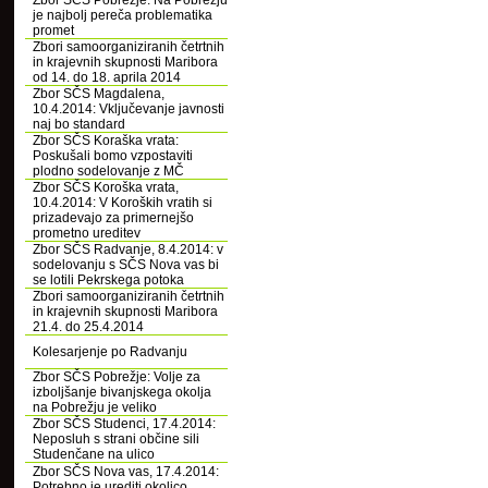
Zbor SČS Pobrežje: Na Pobrežju
je najbolj pereča problematika
promet
Zbori samoorganiziranih četrtnih
in krajevnih skupnosti Maribora
od 14. do 18. aprila 2014
Zbor SČS Magdalena,
10.4.2014: Vključevanje javnosti
naj bo standard
Zbor SČS Koraška vrata:
Poskušali bomo vzpostaviti
plodno sodelovanje z MČ
Zbor SČS Koroška vrata,
10.4.2014: V Koroških vratih si
prizadevajo za primernejšo
prometno ureditev
Zbor SČS Radvanje, 8.4.2014: v
sodelovanju s SČS Nova vas bi
se lotili Pekrskega potoka
Zbori samoorganiziranih četrtnih
in krajevnih skupnosti Maribora
21.4. do 25.4.2014
Kolesarjenje po Radvanju
Zbor SČS Pobrežje: Volje za
izboljšanje bivanjskega okolja
na Pobrežju je veliko
Zbor SČS Studenci, 17.4.2014:
Neposluh s strani občine sili
Studenčane na ulico
Zbor SČS Nova vas, 17.4.2014:
Potrebno je urediti okolico