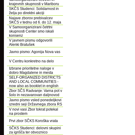
krajevnih skupnosti v Mariboru
SKČS Studenci: Solidarnost in
želja po direktni akciji
Najave zborov prebivalcev
SKČS v tednu od 6. do 12. maja
V Samoorganizirani četrtni
skupnosti Center smo iskali
konsenz
V javnem pismu odgovorili
Alenki Bratušek
Javno pismo: Agonija Nova vas
V Centru konkretno na delo
Izbrane prioritetne naloge v
dobro Magdalene in mesta
SELF-ORGANIZED DISTRICTS
AND LOCAL COMMUNITIES -
now also as booklet in english
Zbor SČS Radvanje: Varna pot v
šolo in nezavarovan daljnovod
Javno pismo vsled ponedeljkovi
izredni seji Državnega zbora RS
V novi vasi Zbor tokrat potekal
na prostem
Prvi zbor SČKS Koroška vrata
SČKS Studenci: delovni skupini
za igrišča ter obvoznico