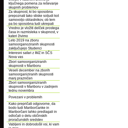
ključnega pomena za reševanje
skupnih problemov
Za skupnost, ki bo sposobna
prepoznati tako stiske soljudi kot
samovoljo oblastnikov, ob tem
pa bo sposobna tudi ukrepati
Vredno je vložiti delček prostega
časa in razmisleka v skupnost, v
kateri živimo
Leto 2019 na zboru
samoorganoziranih skupnosti
zaključujejo Studenci
Interesni safari z IMZ in SČS
Nova vas
Zbori samoorganiziranih
skupnosti v Mariboru
Veseli december na zborih
samoorganiziranih skupnosti
manj prazničen
Zbori samoorganiziranih
skupnosti v Mariboru v zadnjem
tednu novembra
Povezani v problemih
Kako prepričati odgovorne, da
bodo tudi Mariborčanke in
Mariborčani lahko predlagali in
odločali o delu občinskih
proračunskih sredstev
Vabljeni in dobrodošli vsi, ki vam