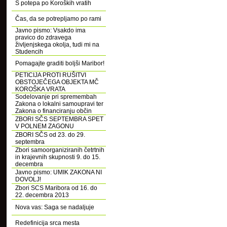
S potepa po Koroških vratih
Čas, da se potrepljamo po rami
Javno pismo: Vsakdo ima
pravico do zdravega
življenjskega okolja, tudi mi na
Studencih
Pomagajte graditi boljši Maribor!
PETICIJA PROTI RUŠITVI
OBSTOJEČEGA OBJEKTA MČ
KOROŠKA VRATA
Sodelovanje pri spremembah
Zakona o lokalni samoupravi ter
Zakona o financiranju občin
ZBORI SČS SEPTEMBRA SPET
V POLNEM ZAGONU
ZBORI SČS od 23. do 29.
septembra
Zbori samoorganiziranih četrtnih
in krajevnih skupnosti 9. do 15.
decembra
Javno pismo: UMIK ZAKONA NI
DOVOLJ!
Zbori SCS Maribora od 16. do
22. decembra 2013
Nova vas: Saga se nadaljuje
Redefinicija srca mesta