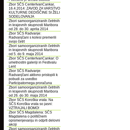
Zbor SČS CenterIvanCankar,
16.4.2014: ZAVOD ZA VARSTVO
KULTURNE DEDIŠČINE SI ŽELI
SODELOVANJA
Zbori samoorganiziranih četrtnih
in krajevnih skupnosti Maribora
od 28. do 30. aprila 2014
Zbor SČS Radvanje:
Radvanjčani s kolesi premerili
svojo četrt
Zbori samoorganiziranih četrtnih
in krajevnih skupnosti Maribora
od 5. do 9. maja 2014
Zbor SČS CenterIvanCankar: O
umetnostni galeriji in Festivalu
Lent
Zbor SČS Radvanje:
Radvanjčani aktivno pristopili k
pobudi za uvedbo
Participatornega proračuna
Zbori samoorganiziranih četrtnih
in krajevnih skupnosti Maribora
od 26. do 30. maja 2014
Zbor SČS Koroška vrata: Na
SČS Koroška vrata so jasni:
VZTRAJALI BOMO!
Zbor SČS Magdalena: SČS
Magdalena o političnem
opismenjevanju in odprti delovni
akciji
Zbori samoorganiziranih četrtnih