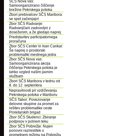
SČS Nova vas:
Samoorganizirano čiščenje
brežine Pekrskega potoka
Zbori prebivalcev SČS Maribora
se spet začenjajo!
Zbor SČS Radvanje:
Radvanjčani zadovoljni z
doseženim, a že gledajo naprej
Predstavitev participatornega
proračuna
Zbor SČS Center in Ivan Cankar:
Še naprej o prostorski
problematiki mestnega jedra
Zbor SČS Nova vas:
Samoorganizirana akcija
čiščenja Pekrskega potoka je
lahko vzgled našim javnim
službam
Zbori SČS Maribora v tednu od
8. do 12. septembra
Nepravilnosti pri vzdrževanju
Pekrskega potoka v Mariboru
SČS Tabor: Povezovanje
delovne skupine za promet za
rešitev problematike ceste
Proletarskih brigad
Zbor SČS Studenci: Zbiranje
podpisov v polnem teku
Zbor SČS Pobrežje: Nujen
ponovni razmislitek o
prometnem režimu na Pobrežju