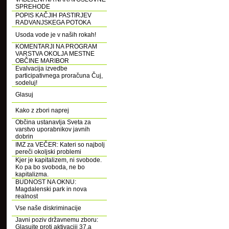
SPREHODE
POPIS KAČJIH PASTIRJEV
RADVANJSKEGA POTOKA
Usoda vode je v naših rokah!
KOMENTARJI NA PROGRAM
VARSTVA OKOLJA MESTNE
OBČINE MARIBOR
Evalvacija izvedbe
participativnega proračuna Čuj,
sodeluj!
Glasuj
Kako z zbori naprej
Občina ustanavlja Sveta za
varstvo uporabnikov javnih
dobrin
IMZ za VEČER: Kateri so najbolj
pereči okoljski problemi
Kjer je kapitalizem, ni svobode.
Ko pa bo svoboda, ne bo
kapitalizma.
BUDNOST NA OKNU:
Magdalenski park in nova
realnost
Vse naše diskriminacije
Javni poziv državnemu zboru:
Glasujte proti aktivaciji 37.a