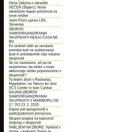
člena Zakona o obrambi
VEČER (Štajerc): Nove
okoliščine dajejo priložnost za
nove rešitve
Javni Poziv upravi LIDL
Slovenije
ZBOROV
SAMOORGANIZIRANIH
SKUPNOSTI NEKAJ ČASA NE
BO
Po sedmih letih se vendarle
premika tudi na sodelovanju
ljudi in predstavniki ožje lokalne
skupnosti
Se ne zavedamo, ali pa ne
verjamemo, da lahko s svojo
aktivnostjo veliko pripomoremo v
skupnosti?
Ta teden zbori v Radvanju,
Magdaleni, na Taboru ter zbor
SČS Center in Ivan Cankar
NAJAVA ZBOROV
SAMOORGANIZIRANIH
SKUPNOSTI V MARIBORU OD
17. DO 23. 2. 2020
Dajmo pet spregovoriti o
participatornem proračunu
Skupen pogled na kakovost
življenja v skupnosti
VABLJENI NA ZBORE: Vpetost v
okolje, v katerem živimo je