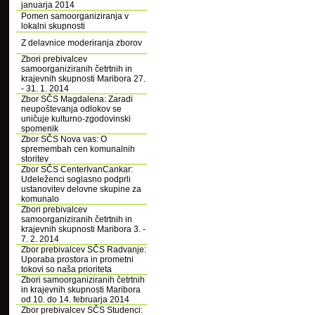
januarja 2014
Pomen samoorganiziranja v
lokalni skupnosti
Z delavnice moderiranja zborov
Zbori prebivalcev
samoorganiziranih četrtnih in
krajevnih skupnosti Maribora 27.
- 31. 1. 2014
Zbor SČS Magdalena: Zaradi
neupoštevanja odlokov se
uničuje kulturno-zgodovinski
spomenik
Zbor SČS Nova vas: O
spremembah cen komunalnih
storitev
Zbor SČS CenterIvanCankar:
Udeleženci soglasno podprli
ustanovitev delovne skupine za
komunalo
Zbori prebivalcev
samoorganiziranih četrtnih in
krajevnih skupnosti Maribora 3. -
7. 2. 2014
Zbor prebivalcev SČS Radvanje:
Uporaba prostora in prometni
tokovi so naša prioriteta
Zbori samoorganiziranih četrtnih
in krajevnih skupnosti Maribora
od 10. do 14. februarja 2014
Zbor prebivalcev SČS Studenci: