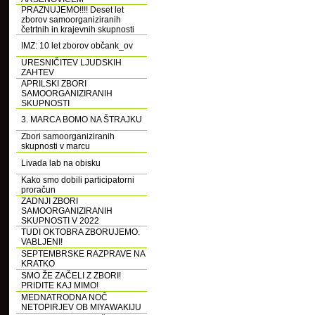
PRAZNUJEMO!!!! Deset let
zborov samoorganiziranih
četrtnih in krajevnih skupnosti
IMZ: 10 let zborov občank_ov
URESNIČITEV LJUDSKIH
ZAHTEV
APRILSKI ZBORI
SAMOORGANIZIRANIH
SKUPNOSTI
3. MARCA BOMO NA ŠTRAJKU
Zbori samoorganiziranih
skupnosti v marcu
Livada lab na obisku
Kako smo dobili participatorni
proračun
ZADNJI ZBORI
SAMOORGANIZIRANIH
SKUPNOSTI V 2022
TUDI OKTOBRA ZBORUJEMO.
VABLJENI!
SEPTEMBRSKE RAZPRAVE NA
KRATKO
SMO ŽE ZAČELI Z ZBORI!
PRIDITE KAJ MIMO!
MEDNATRODNA NOČ
NETOPIRJEV OB MIYAWAKIJU