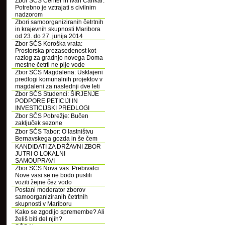
Zbor SČS Center in Ivan Cankar:
Potrebno je vztrajati s civilnim
nadzorom
Zbori samoorganiziranih četrtnih
in krajevnih skupnosti Maribora
od 23. do 27. junija 2014
Zbor SČS Koroška vrata:
Prostorska prezasedenost kot
razlog za gradnjo novega Doma
mestne četrti ne pije vode
Zbor SČS Magdalena: Usklajeni
predlogi komunalnih projektov v
magdaleni za naslednji dve leti
Zbor SČS Studenci: ŠIRJENJE
PODPORE PETICIJI IN
INVESTICIJSKI PREDLOGI
Zbor SČS Pobrežje: Bučen
zaključek sezone
Zbor SČS Tabor: O lastništvu
Bernavskega gozda in še čem
KANDIDATI ZA DRŽAVNI ZBOR
JUTRI O LOKALNI
SAMOUPRAVI
Zbor SČS Nova vas: Prebivalci
Nove vasi se ne bodo pustili
voziti žejne čez vodo
Postani moderator zborov
samoorganiziranih četrtnih
skupnosti v Mariboru
Kako se zgodijo spremembe? Ali
želiš biti del njih?