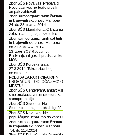
Zbor SČS Nova vas: Prebivalci
Nove vasi več ne bodo prosili
ampak zahtevali
Zbori samoorganiziranih četrtnih
in krajevnih skupnosti Maribora
24. do 28. marca 2014
Zbor SČS Magdalena: O križanju
železnice in Ljubljanske ulice
Zbori samoorganiziranih četrtnih
in krajevnih skupnosti Maribora
od 31.3. do 4.4. 2014
13. zbor SČS Radvanje:
Radvanjčani gostili predstavnike
MOM
Zbor SČS Koroška vrata,
27.3.2014: Tokrat zbor bolj
neformalen
POBUDA ZA PARTICIPATORNI
PRORAČUN – ODLOČAJ(MO) O
MESTU!
Zbor SČS CenterIvanCankar: Vsi
smo enakopravni, ni prostora za
samopromocijo!
Zbor SČS Studenci: Na
Studencih nimajo otroških igrišč
Zbor SČS Nova vas: Ne
popuščajmo, izpeljimo do konca!
Zbori samoorganiziranih četrtnih
in krajevnih skupnosti Maribora
7.4. do 11.4.2014