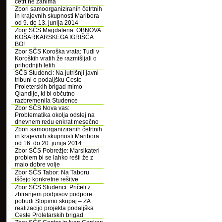
četrt ne zanima
Zbori samoorganiziranih četrtnih
in krajevnih skupnosti Maribora
od 9. do 13. junija 2014
Zbor SČS Magdalena: OBNOVA
KOŠARKARSKEGA IGRIŠČA
BO!
Zbor SČS Koroška vrata: Tudi v
Koroških vratih že razmišljali o
prihodnjih letih
SČS Studenci: Na jutrišnji javni
tribuni o podaljšku Ceste
Proleterskih brigad mimo
Qlandije, ki bi občutno
razbremenila Studence
Zbor SČS Nova vas:
Problematika okolja odslej na
dnevnem redu enkrat mesečno
Zbori samoorganiziranih četrtnih
in krajevnih skupnosti Maribora
od 16. do 20. junija 2014
Zbor SČS Pobrežje: Marsikateri
problem bi se lahko rešil že z
malo dobre volje
Zbor SČS Tabor: Na Taboru
iščejo konkretne rešitve
Zbor SČS Studenci: Pričeli z
zbiranjem podpisov podpore
pobudi Stopimo skupaj – ZA
realizacijo projekta podaljška
Ceste Proletarskih brigad