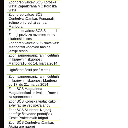
Zbor prebivalcev SČS Koroška
vrata: Zaparkirana MČ Koroška
vrata
Zbor prebivalcev SČS
CenterIvanCankar: Pomagati
želimo pri ureditvi centra
Maribora
Zbor prebivalcev SČS Studenci:
Zadnji poziv za razbremenitev
studenških cest
Zbor prebivalcev SČS Nova vas:
Mariborski vodovod nas ne
jemlje resno
Zbori samoorganiziranih četrtnih
in krajevnih skupnosti
Maribora10. do 14. marca 2014
Uglašene četrti prvič v etru
Zbori samoorganiziranih četrtnih
in krajevnih skupnosti Maribora
od 17. do 21. marca 2014
Zbor SČS Magdalena:
Magdalenčani aktivni ob Dnevu
za spremembe
Zbor SČS Koroška vrata: Kako
aktivirati še več sokrajanov
Zbor SČS Studenci: Najbolj
pereč je še vedno podaljšek
Ceste Proletarskih brigad
Zbor SČS CenterIvanCankar:
Akcija gre naprej