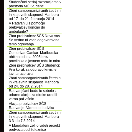
Studenčani sedaj razpravljamo v
prostorih MČ Studenci
Zbori samoorganiziranih četrtnih
in krajevnih skupnosti Maribora
od 17. do 21. februarja 2014
V Radvanju s pomočjo
prebivalcev končno do
ambulante?
Zbor prebivalcev SČS Nova vas:
Še vedno ni vseh odgovorov na
temo ogrevanja
Zbor prebivalcev SČS
CenterIvanCankar: Mariborska
občina od leta 2005 brez
pravilnika o javnem redu in miru
Zbor prebivalcev SČS Studenci:
Prvi korak za odpravo krivic je
javna razprava
Zbori samoorganiziranih četrtnih
in krajevnih skupnosti Maribora
od 24. do 28. 2. 2014
Radvanjčani bodo to soboto z
udarno akcijo za otroke uredili
varno pot v šolo
Akcija prebivalcev SČS
Radvanje: Varno do Ludvika
Zbori samoorganiziranih četrtnih
in krajevnih skupnosti Maribora
3.3. do 7.3.2014
V Magdaleni želijo videti projekt
podvoza pod železnico