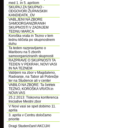
med 1. in 5. aprilom
SKUPAJ ZA SKUPNO -
ODGOVORI ŽUPANSKIH
KANDIDATK_OV
VABLJENI NA ZBORE
SAMOORGANIZIRANIH
SKUPNOSTI V ZADNJEM
TEDNU MARCA
Koroška vrata in Tezno v tem
tednu kličeta po skupnostnem
duhu
Ta teden razpravljamo o
Mariboru na 5 zborih
samoorganiziranih skupnosti
RAZPRAVE O SKUPNOSTI TA
TEDEN V PEKRAH, NOVI VASI
IN NA TEZNEM
Vabljeni na zbor v Magdaleno,
Radvanje, na Tabor ali Pobrežje
ter na Studence ali v center
VABILO NA ZBORE: Ta četrtek
TEZNO, KOROŠKA VRATA in
NOVA VAS
25.2.2013: Tiskovna konferenca
Iniciative Mestni zbor
V Novi vasi se spet dobimo 11.
aprila
3. aprila v Centru določamo
priorite
Dragi Studenčani! AKCIJA!