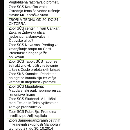
Poglobljena razprava o prometu
Zbor SČS Koroška vrata:
Osrednja tema še vedno rušenje
stavbe MČ Koroška vrata
ZBORI V TEDNU OD 20. DO 24.
OKTOBRA
Zbor SČS center in Ivan Cankar:
Zakaj je Židovska ulica
nedostopna stanovalcem
Židovske ulice?
Zbor SČS Nova vas: Predlog za
zmanjšanje hrupa na Cesti
Proletarskih brigad je že
oblikovan
Zbor SČS Tabor: SČS Tabor se
želi aktivno vključiti v reševanje
težav s Cesto proletarskih brigad
Zbor SKS Kamnica: Prioritetne
naloge so kanalizcija ter večja
varnost in urejenost v prometu
Zbor SČS Magdalena:
Magdalenski park neprimeren za
izmenjavo hrane
Zbor SČS Studenci: V kolikšni
meri Ecolab in Tekol vplivata na
zdravje prebivalcev?
Zbor SČS Pobrežje: Prometna
ureditev po želji kapitala
Zbori Samoorganiziranih četrtnih
in krajevnih skupnosti Maribora v
tednu od 27. do 30. 10.2014