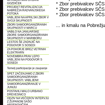
MIYAWAKI MINI URBANI
* Zbor prebivalcev SČS
GOZDIČEK
PROJEKT REVITALIZACIJA
* Zbor prebivalcev SČS
NABREŽJA RADVANJSKEGA
POTOKA
* Zbor prebivalcev SČS
VABLJENI NA APRILSKI ZBOR V
SVOJI SKUPNOSTI
... in kmalu na Pobrežj
ZBORI SAMOORGANIZIRANIH
SKUPNOSTI V MARCU
VABILO NA JANUARSKE
ZBORE SAMOORGANIZIRANIH
SKUPNOSTI V MARIBORU
LESTOS ŠE ZADNJIČ NA
POGOVOR S SOSEDI
ZA POHORJE BREZ VETRNIH
ELEKTRARN
NOVEMBRA PRAV LEPO
VABLJENI NA POGOVOR S
SOSEDI
Temelj participacije je zaupanje
SPET ZAČENJAMO Z ZBORI
SAMOORGANIZIRANIH
SKUPNOSTI. VABLJENI!
SAMOORGANIZIRANJE V
JUNIJU
POSTAVILI MALO URBANO
DREVESNICO
ODZIV NA VEČEROV INTERVJU
Z ŽUPANOM SAŠO
ARSENOVIČEM