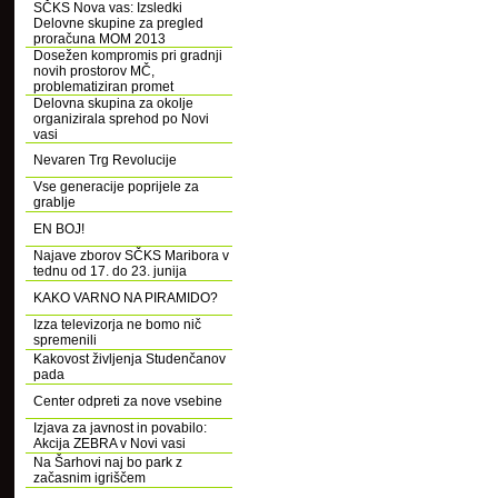
SČKS Nova vas: Izsledki
Delovne skupine za pregled
proračuna MOM 2013
Dosežen kompromis pri gradnji
novih prostorov MČ,
problematiziran promet
Delovna skupina za okolje
organizirala sprehod po Novi
vasi
Nevaren Trg Revolucije
Vse generacije poprijele za
grablje
EN BOJ!
Najave zborov SČKS Maribora v
tednu od 17. do 23. junija
KAKO VARNO NA PIRAMIDO?
Izza televizorja ne bomo nič
spremenili
Kakovost življenja Studenčanov
pada
Center odpreti za nove vsebine
Izjava za javnost in povabilo:
Akcija ZEBRA v Novi vasi
Na Šarhovi naj bo park z
začasnim igriščem