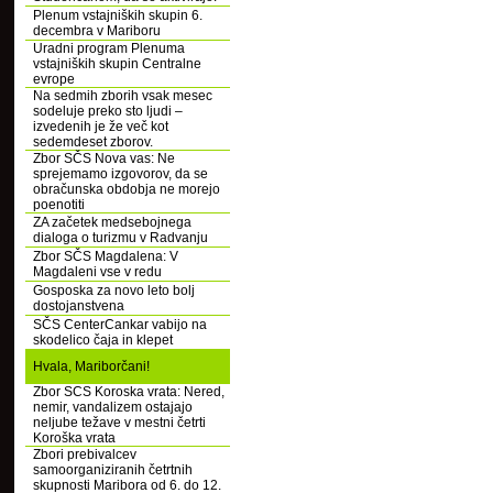
Plenum vstajniških skupin 6.
decembra v Mariboru
Uradni program Plenuma
vstajniških skupin Centralne
evrope
Na sedmih zborih vsak mesec
sodeluje preko sto ljudi –
izvedenih je že več kot
sedemdeset zborov.
Zbor SČS Nova vas: Ne
sprejemamo izgovorov, da se
obračunska obdobja ne morejo
poenotiti
ZA začetek medsebojnega
dialoga o turizmu v Radvanju
Zbor SČS Magdalena: V
Magdaleni vse v redu
Gosposka za novo leto bolj
dostojanstvena
SČS CenterCankar vabijo na
skodelico čaja in klepet
Hvala, Mariborčani!
Zbor SCS Koroska vrata: Nered,
nemir, vandalizem ostajajo
neljube težave v mestni četrti
Koroška vrata
Zbori prebivalcev
samoorganiziranih četrtnih
skupnosti Maribora od 6. do 12.