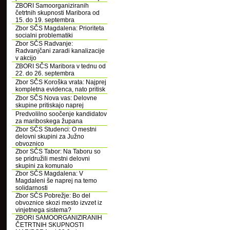
ZBORI Samoorganiziranih
četrtnih skupnosti Maribora od
15. do 19. septembra
Zbor SČS Magdalena: Prioriteta
socialni problematiki
Zbor SČS Radvanje:
Radvanjčani zaradi kanalizacije
v akcijo
ZBORI SČS Maribora v tednu od
22. do 26. septembra
Zbor SČS Koroška vrata: Najprej
kompletna evidenca, nato pritisk
Zbor SČS Nova vas: Delovne
skupine pritiskajo naprej
Predvolilno soočenje kandidatov
za mariboskega župana
Zbor SČS Studenci: O mestni
delovni skupini za Južno
obvoznico
Zbor SČS Tabor: Na Taboru so
se pridružili mestni delovni
skupini za komunalo
Zbor SČS Magdalena: V
Magdaleni še naprej na temo
solidarnosti
Zbor SČS Pobrežje: Bo del
obvoznice skozi mesto izvzet iz
vinjetnega sistema?
ZBORI SAMOORGANIZIRANIH
ČETRTNIH SKUPNOSTI