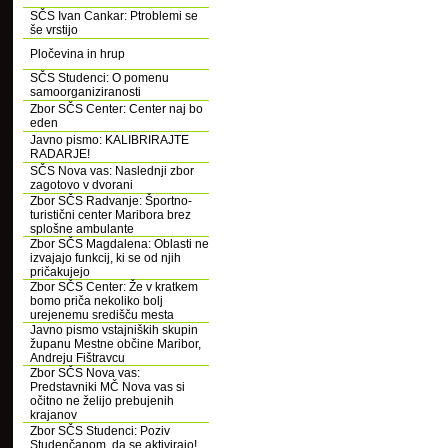
SČS Ivan Cankar: Ptroblemi se
še vrstijo
Pločevina in hrup
SČS Studenci: O pomenu
samoorganiziranosti
Zbor SČS Center: Center naj bo
eden
Javno pismo: KALIBRIRAJTE
RADARJE!
SČS Nova vas: Naslednji zbor
zagotovo v dvorani
Zbor SČS Radvanje: Športno-
turistični center Maribora brez
splošne ambulante
Zbor SČS Magdalena: Oblasti ne
izvajajo funkcij, ki se od njih
pričakujejo
Zbor SČS Center: Že v kratkem
bomo priča nekoliko bolj
urejenemu središču mesta
Javno pismo vstajniških skupin
županu Mestne občine Maribor,
Andreju Fištravcu
Zbor SČS Nova vas:
Predstavniki MČ Nova vas si
očitno ne želijo prebujenih
krajanov
Zbor SČS Studenci: Poziv
Studenčanom, da se aktivirajo!