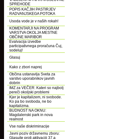
SPREHODE
POPIS KAČJIH PASTIRJEV
RADVANJSKEGA POTOKA
Usoda vode je v naših rokah!
KOMENTARJI NA PROGRAM
VARSTVA OKOLJA MESTNE
OBČINE MARIBOR
Evalvacija izvedbe
participativnega proračuna Čuj,
sodeluj!
Glasuj
Kako z zbori naprej
Občina ustanavlja Sveta za
varstvo uporabnikov javnih
dobrin
IMZ za VEČER: Kateri so najbolj
pereči okoljski problemi
Kjer je kapitalizem, ni svobode.
Ko pa bo svoboda, ne bo
kapitalizma.
BUDNOST NA OKNU:
Magdalenski park in nova
realnost
Vse naše diskriminacije
Javni poziv državnemu zboru:
Glasujte proti aktivaciji 37.a