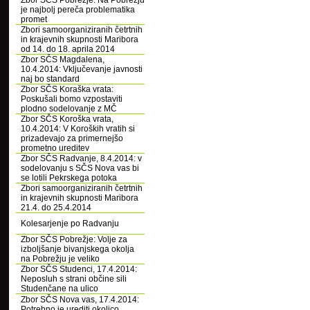
Zbor SČS Pobrežje: Na Pobrežju
je najbolj pereča problematika
promet
Zbori samoorganiziranih četrtnih
in krajevnih skupnosti Maribora
od 14. do 18. aprila 2014
Zbor SČS Magdalena,
10.4.2014: Vključevanje javnosti
naj bo standard
Zbor SČS Koraška vrata:
Poskušali bomo vzpostaviti
plodno sodelovanje z MČ
Zbor SČS Koroška vrata,
10.4.2014: V Koroških vratih si
prizadevajo za primernejšo
prometno ureditev
Zbor SČS Radvanje, 8.4.2014: v
sodelovanju s SČS Nova vas bi
se lotili Pekrskega potoka
Zbori samoorganiziranih četrtnih
in krajevnih skupnosti Maribora
21.4. do 25.4.2014
Kolesarjenje po Radvanju
Zbor SČS Pobrežje: Volje za
izboljšanje bivanjskega okolja
na Pobrežju je veliko
Zbor SČS Studenci, 17.4.2014:
Neposluh s strani občine sili
Studenčane na ulico
Zbor SČS Nova vas, 17.4.2014:
Potrebno je urediti okolico