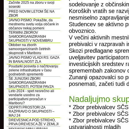
Začnite 2025 na zboru v svoji
sodelovanje z občinski
soseski
Koroških vratih se razvi
PRED NOVIM LETOM ŠE NA
ZBOR
nesmiselno zapravljanje 
JAVNO PISMO: Pokažite, da
Studencev se aktivno pr
mestnemu svetu volja občank in
občanov nekaj pomeni
obvoznico.
TERMINI ZBOROV
V večini aktivnih mestni
SAMOORGANIZIRANIH
SKUPNOSTI V NOVEMBRU
prebivalci v razpravah i
Oktober na zborih
samoorganiziranih četrtnih
Skozi predlagane spre
skupnosti v Mariboru
uveljavitev participat
JAVNO PISMO VLADI RS: GAZA
IN BANALNOST ZLA
investicijskih sredstev
Poudarki posveta o načrtovanju
spremembah zakonov o l
zelene infrastrukture v času
podnebnih sprememb
Zunanji opazovalci so pr
ŠE JUNIJSKI ZBORI
SAMOORGANIZIRANIH
posnemati, začeti tudi d
SKUPNOSTI, POTEM PAVZA
Leto 2024 - spet nesrečno ali
vendarle usodno za
Nadaljujmo skup
participativni proračun v
Mariboru?
* Zbor prebivalcev SČS
ODPRTI PROSTORI ZA
RAZPRAVO O SKUPNOSTI –
* Zbor prebivalcev SČS
MAJ 24
* Zbor prebivalcev SČS
DREVESNICA POD STREHO,
PRVA DREVESCA ŽE V ZEMLJI
ustvarjalnosti mladih