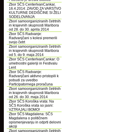
Zbor SČS CenterIvanCankar,
16.4.2014: ZAVOD ZA VARSTVO
KULTURNE DEDIŠČINE SI ŽELI
SODELOVANJA
Zbori samoorganiziranih četrtnih
in krajevnih skupnosti Maribora
od 28. do 30. aprila 2014
Zbor SČS Radvanje:
Radvanjčani s kolesi premerili
svojo četrt
Zbori samoorganiziranih četrtnih
in krajevnih skupnosti Maribora
od 5. do 9. maja 2014
Zbor SČS CenterIvanCankar: O
umetnostni galeriji in Festivalu
Lent
Zbor SČS Radvanje:
Radvanjčani aktivno pristopili k
pobudi za uvedbo
Participatornega proračuna
Zbori samoorganiziranih četrtnih
in krajevnih skupnosti Maribora
od 26. do 30. maja 2014
Zbor SČS Koroška vrata: Na
SČS Koroška vrata so jasni:
VZTRAJALI BOMO!
Zbor SČS Magdalena: SČS
Magdalena o političnem
opismenjevanju in odprti delovni
akciji
Zbori samoorganiziranih četrtnih