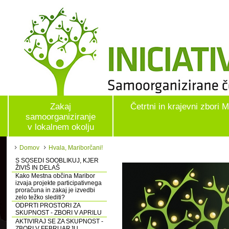
Zakaj
Četrtni in krajevni zbori 
samoorganiziranje
v lokalnem okolju
Domov
Hvala, Mariborčani!
S SOSEDI SOOBLIKUJ, KJER
ŽIVIŠ IN DELAŠ
Kako Mestna občina Maribor
izvaja projekte participativnega
proračuna in zakaj je izvedbi
zelo težko slediti?
ODPRTI PROSTORI ZA
SKUPNOST - ZBORI V APRILU
AKTIVIRAJ SE ZA SKUPNOST -
ZBORI V FEBRUARJU