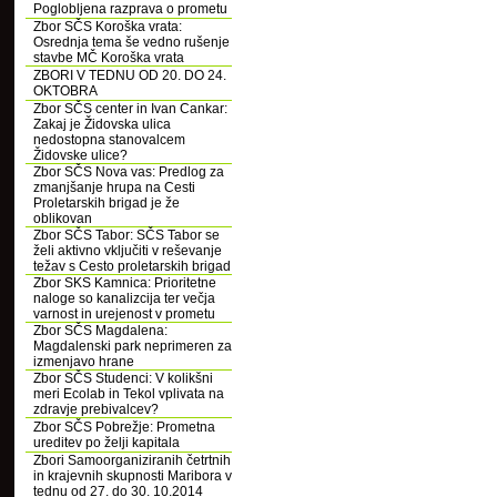
Poglobljena razprava o prometu
Zbor SČS Koroška vrata:
Osrednja tema še vedno rušenje
stavbe MČ Koroška vrata
ZBORI V TEDNU OD 20. DO 24.
OKTOBRA
Zbor SČS center in Ivan Cankar:
Zakaj je Židovska ulica
nedostopna stanovalcem
Židovske ulice?
Zbor SČS Nova vas: Predlog za
zmanjšanje hrupa na Cesti
Proletarskih brigad je že
oblikovan
Zbor SČS Tabor: SČS Tabor se
želi aktivno vključiti v reševanje
težav s Cesto proletarskih brigad
Zbor SKS Kamnica: Prioritetne
naloge so kanalizcija ter večja
varnost in urejenost v prometu
Zbor SČS Magdalena:
Magdalenski park neprimeren za
izmenjavo hrane
Zbor SČS Studenci: V kolikšni
meri Ecolab in Tekol vplivata na
zdravje prebivalcev?
Zbor SČS Pobrežje: Prometna
ureditev po želji kapitala
Zbori Samoorganiziranih četrtnih
in krajevnih skupnosti Maribora v
tednu od 27. do 30. 10.2014