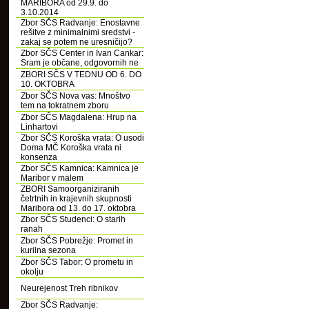
MARIBORA od 29.9. do
3.10.2014
Zbor SČS Radvanje: Enostavne
rešitve z minimalnimi sredstvi -
zakaj se potem ne uresničijo?
Zbor SČS Center in Ivan Cankar:
Sram je občane, odgovornih ne
ZBORI SČS V TEDNU OD 6. DO
10. OKTOBRA
Zbor SČS Nova vas: Mnoštvo
tem na tokratnem zboru
Zbor SČS Magdalena: Hrup na
Linhartovi
Zbor SČS Koroška vrata: O usodi
Doma MČ Koroška vrata ni
konsenza
Zbor SČS Kamnica: Kamnica je
Maribor v malem
ZBORI Samoorganiziranih
četrtnih in krajevnih skupnosti
Maribora od 13. do 17. oktobra
Zbor SČS Studenci: O starih
ranah
Zbor SČS Pobrežje: Promet in
kurilna sezona
Zbor SČS Tabor: O prometu in
okolju
Neurejenost Treh ribnikov
Zbor SČS Radvanje: