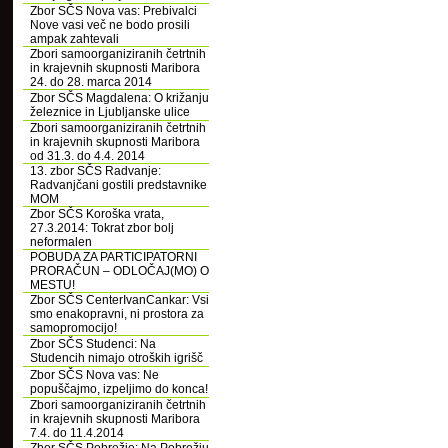
Zbor SČS Nova vas: Prebivalci
Nove vasi več ne bodo prosili
ampak zahtevali
Zbori samoorganiziranih četrtnih
in krajevnih skupnosti Maribora
24. do 28. marca 2014
Zbor SČS Magdalena: O križanju
železnice in Ljubljanske ulice
Zbori samoorganiziranih četrtnih
in krajevnih skupnosti Maribora
od 31.3. do 4.4. 2014
13. zbor SČS Radvanje:
Radvanjčani gostili predstavnike
MOM
Zbor SČS Koroška vrata,
27.3.2014: Tokrat zbor bolj
neformalen
POBUDA ZA PARTICIPATORNI
PRORAČUN – ODLOČAJ(MO) O
MESTU!
Zbor SČS CenterIvanCankar: Vsi
smo enakopravni, ni prostora za
samopromocijo!
Zbor SČS Studenci: Na
Studencih nimajo otroških igrišč
Zbor SČS Nova vas: Ne
popuščajmo, izpeljimo do konca!
Zbori samoorganiziranih četrtnih
in krajevnih skupnosti Maribora
7.4. do 11.4.2014