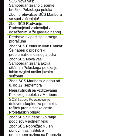
SČS Nova vas:
Samoorganizirano čiščenje
brežine Pekrskega potoka
Zbori prebivalcev SČS Maribora
se spet začenjajo!
Zbor SČS Radvanje:
Radvanjčani zadovoljni z
doseženim, a že gledajo naprej
Predstavitev participatornega
proračuna
Zbor SČS Center in Ivan Cankar:
Še naprej o prostorski
problematiki mestnega jedra
Zbor SČS Nova vas:
Samoorganizirana akcija
čiščenja Pekrskega potoka je
lahko vzgled našim javnim
službam
Zbori SČS Maribora v tednu od
8. do 12. septembra
Nepravilnosti pri vzdrževanju
Pekrskega potoka v Mariboru
SČS Tabor: Povezovanje
delovne skupine za promet za
rešitev problematike ceste
Proletarskih brigad
Zbor SČS Studenci: Zbiranje
podpisov v polnem teku
Zbor SČS Pobrežje: Nujen
ponovni razmislitek o
prometnem režimu na Pobrežju