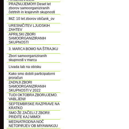
PRAZNUJEMO!!!! Deset let
zborov samoorganiziranih
četrtnih in krajevnih skupnosti
IMZ: 10 let zborov občank_ov
URESNIČITEV LJUDSKIH
ZAHTEV
APRILSKI ZBORI
SAMOORGANIZIRANIH
SKUPNOSTI
3. MARCA BOMO NA ŠTRAJKU
Zbori samoorganiziranih
skupnosti v marcu
Livada lab na obisku
Kako smo dobili participatorni
proračun
ZADNJI ZBORI
SAMOORGANIZIRANIH
SKUPNOSTI V 2022
TUDI OKTOBRA ZBORUJEMO.
VABLJENI!
SEPTEMBRSKE RAZPRAVE NA
KRATKO
SMO ŽE ZAČELI Z ZBORI!
PRIDITE KAJ MIMO!
MEDNATRODNA NOČ
NETOPIRJEV OB MIYAWAKIJU