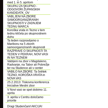
med 1. in 5. aprilom
SKUPAJ ZA SKUPNO -
ODGOVORI ŽUPANSKIH
KANDIDATK_OV
VABLJENI NA ZBORE
SAMOORGANIZIRANIH
SKUPNOSTI V ZADNJEM
TEDNU MARCA
Koroška vrata in Tezno v tem
tednu kličeta po skupnostnem
duhu
Ta teden razpravljamo o
Mariboru na 5 zborih
samoorganiziranih skupnosti
RAZPRAVE O SKUPNOSTI TA
TEDEN V PEKRAH, NOVI VASI
IN NA TEZNEM
Vabljeni na zbor v Magdaleno,
Radvanje, na Tabor ali Pobrežje
ter na Studence ali v center
VABILO NA ZBORE: Ta četrtek
TEZNO, KOROŠKA VRATA in
NOVA VAS
25.2.2013: Tiskovna konferenca
Iniciative Mestni zbor
V Novi vasi se spet dobimo 11.
aprila
3. aprila v Centru določamo
priorite
Dragi Studenčani! AKCIJA!