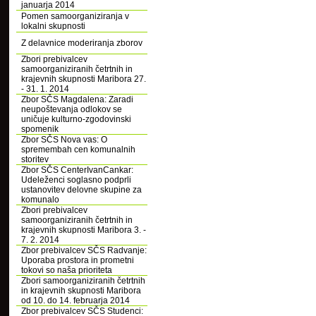
januarja 2014
Pomen samoorganiziranja v
lokalni skupnosti
Z delavnice moderiranja zborov
Zbori prebivalcev
samoorganiziranih četrtnih in
krajevnih skupnosti Maribora 27.
- 31. 1. 2014
Zbor SČS Magdalena: Zaradi
neupoštevanja odlokov se
uničuje kulturno-zgodovinski
spomenik
Zbor SČS Nova vas: O
spremembah cen komunalnih
storitev
Zbor SČS CenterIvanCankar:
Udeleženci soglasno podprli
ustanovitev delovne skupine za
komunalo
Zbori prebivalcev
samoorganiziranih četrtnih in
krajevnih skupnosti Maribora 3. -
7. 2. 2014
Zbor prebivalcev SČS Radvanje:
Uporaba prostora in prometni
tokovi so naša prioriteta
Zbori samoorganiziranih četrtnih
in krajevnih skupnosti Maribora
od 10. do 14. februarja 2014
Zbor prebivalcev SČS Studenci: