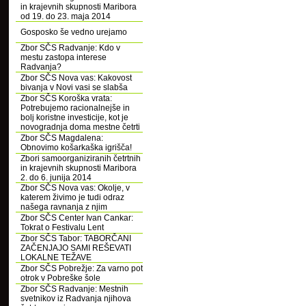
in krajevnih skupnosti Maribora
od 19. do 23. maja 2014
Gosposko še vedno urejamo
Zbor SČS Radvanje: Kdo v
mestu zastopa interese
Radvanja?
Zbor SČS Nova vas: Kakovost
bivanja v Novi vasi se slabša
Zbor SČS Koroška vrata:
Potrebujemo racionalnejše in
bolj koristne investicije, kot je
novogradnja doma mestne četrti
Zbor SČS Magdalena:
Obnovimo košarkaška igrišča!
Zbori samoorganiziranih četrtnih
in krajevnih skupnosti Maribora
2. do 6. junija 2014
Zbor SČS Nova vas: Okolje, v
katerem živimo je tudi odraz
našega ravnanja z njim
Zbor SČS Center Ivan Cankar:
Tokrat o Festivalu Lent
Zbor SČS Tabor: TABORČANI
ZAČENJAJO SAMI REŠEVATI
LOKALNE TEŽAVE
Zbor SČS Pobrežje: Za varno pot
otrok v Pobreške šole
Zbor SČS Radvanje: Mestnih
svetnikov iz Radvanja njihova