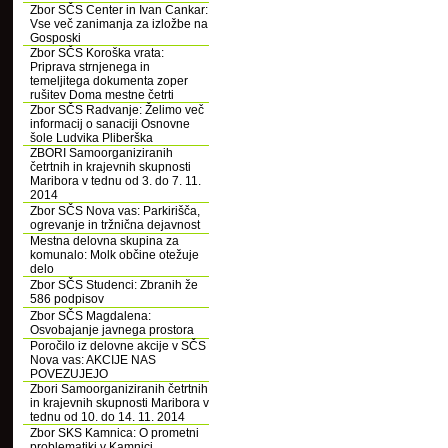
Zbor SČS Center in Ivan Cankar:
Vse več zanimanja za izložbe na
Gosposki
Zbor SČS Koroška vrata:
Priprava strnjenega in
temeljitega dokumenta zoper
rušitev Doma mestne četrti
Zbor SČS Radvanje: Želimo več
informacij o sanaciji Osnovne
šole Ludvika Pliberška
ZBORI Samoorganiziranih
četrtnih in krajevnih skupnosti
Maribora v tednu od 3. do 7. 11.
2014
Zbor SČS Nova vas: Parkirišča,
ogrevanje in tržnična dejavnost
Mestna delovna skupina za
komunalo: Molk občine otežuje
delo
Zbor SČS Studenci: Zbranih že
586 podpisov
Zbor SČS Magdalena:
Osvobajanje javnega prostora
Poročilo iz delovne akcije v SČS
Nova vas: AKCIJE NAS
POVEZUJEJO
Zbori Samoorganiziranih četrtnih
in krajevnih skupnosti Maribora v
tednu od 10. do 14. 11. 2014
Zbor SKS Kamnica: O prometni
problematiki v Kamnici