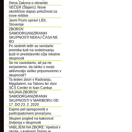
člena Zakona o obrambi
VEČER (Štajerc): Nove
okoliščine dajejo priložnost za
nove rešitve
Javni Poziv upravi LIDL
Slovenije
ZBOROV
SAMOORGANIZIRANIH
SKUPNOSTI NEKAJ ČASA NE
BO
Po sedmih letih se vendarle
premika tudi na sodelovanju
ljudi in predstavniki ožje lokalne
skupnosti
Se ne zavedamo, ali pa ne
verjamemo, da lahko s svojo
aktivnostjo veliko pripomoremo v
skupnosti?
Ta teden zbori v Radvanju,
Magdaleni, na Taboru ter zbor
SČS Center in Ivan Cankar
NAJAVA ZBOROV
SAMOORGANIZIRANIH
SKUPNOSTI V MARIBORU OD
17. DO 23. 2. 2020
Dajmo pet spregovoriti o
participatornem proračunu
Skupen pogled na kakovost
življenja v skupnosti
VABLJENI NA ZBORE: Vpetost v
okolje, v katerem živimo je