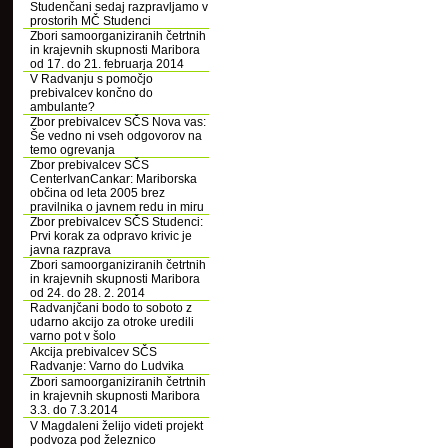
Studenčani sedaj razpravljamo v
prostorih MČ Studenci
Zbori samoorganiziranih četrtnih
in krajevnih skupnosti Maribora
od 17. do 21. februarja 2014
V Radvanju s pomočjo
prebivalcev končno do
ambulante?
Zbor prebivalcev SČS Nova vas:
Še vedno ni vseh odgovorov na
temo ogrevanja
Zbor prebivalcev SČS
CenterIvanCankar: Mariborska
občina od leta 2005 brez
pravilnika o javnem redu in miru
Zbor prebivalcev SČS Studenci:
Prvi korak za odpravo krivic je
javna razprava
Zbori samoorganiziranih četrtnih
in krajevnih skupnosti Maribora
od 24. do 28. 2. 2014
Radvanjčani bodo to soboto z
udarno akcijo za otroke uredili
varno pot v šolo
Akcija prebivalcev SČS
Radvanje: Varno do Ludvika
Zbori samoorganiziranih četrtnih
in krajevnih skupnosti Maribora
3.3. do 7.3.2014
V Magdaleni želijo videti projekt
podvoza pod železnico