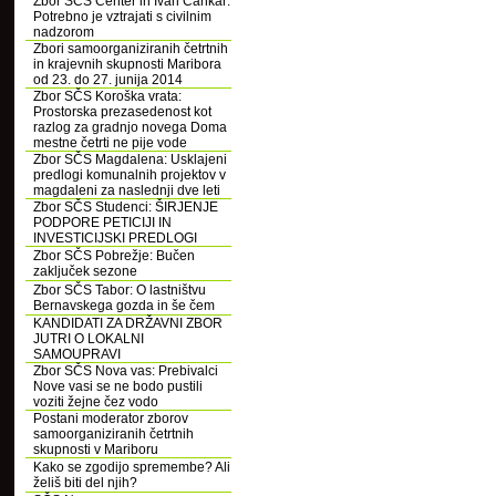
Zbor SČS Center in Ivan Cankar:
Potrebno je vztrajati s civilnim
nadzorom
Zbori samoorganiziranih četrtnih
in krajevnih skupnosti Maribora
od 23. do 27. junija 2014
Zbor SČS Koroška vrata:
Prostorska prezasedenost kot
razlog za gradnjo novega Doma
mestne četrti ne pije vode
Zbor SČS Magdalena: Usklajeni
predlogi komunalnih projektov v
magdaleni za naslednji dve leti
Zbor SČS Studenci: ŠIRJENJE
PODPORE PETICIJI IN
INVESTICIJSKI PREDLOGI
Zbor SČS Pobrežje: Bučen
zaključek sezone
Zbor SČS Tabor: O lastništvu
Bernavskega gozda in še čem
KANDIDATI ZA DRŽAVNI ZBOR
JUTRI O LOKALNI
SAMOUPRAVI
Zbor SČS Nova vas: Prebivalci
Nove vasi se ne bodo pustili
voziti žejne čez vodo
Postani moderator zborov
samoorganiziranih četrtnih
skupnosti v Mariboru
Kako se zgodijo spremembe? Ali
želiš biti del njih?