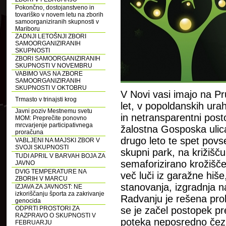
Pokončno, dostojanstveno in
tovariško v novem letu na zborih
samoorganiziranih skupnosti v
Mariboru
ZADNJI LETOŠNJI ZBORI
SAMOORGANIZIRANIH
SKUPNOSTI
ZBORI SAMOORGANIZIRANIH
SKUPNOSTI V NOVEMBRU
VABIMO VAS NA ZBORE
SAMOORGANIZIRANIH
SKUPNOSTI V OKTOBRU
V Novi vasi imajo na Pru
Trmasto v trinajsti krog
let, v popoldanskih urah
Javni poziv Mestnemu svetu
in netransparentni posto
MOM: Preprečite ponovno
mrcvarjenje participativnega
žalostna Gosposka ulic
proračuna
drugo leto te spet povs
VABLJENI NA MAJSKI ZBOR V
SVOJI SKUPNOSTI
skupni park, na križišč
TUDI APRIL V BARVAH BOJA ZA
semaforizirano krožišče
JAVNO
DVIG TEMPERATURE NA
več luči iz garažne hiše
ZBORIH V MARCU
stanovanja, izgradnja 
IZJAVA ZA JAVNOST: NE
izkoriščanju športa za zakrivanje
Radvanju je rešena prob
genocida
ODPRTI PROSTORI ZA
se je začel postopek p
RAZPRAVO O SKUPNOSTI V
poteka neposredno čez 
FEBRUARJU