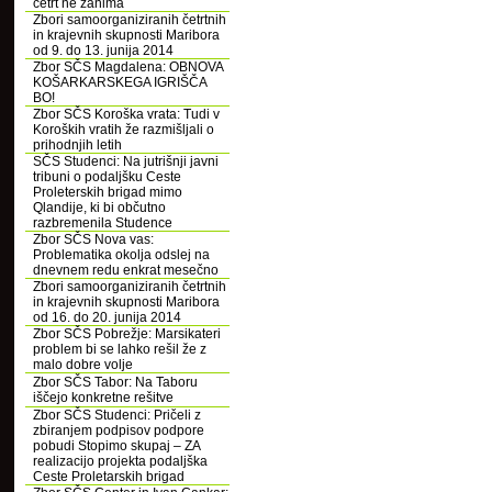
četrt ne zanima
Zbori samoorganiziranih četrtnih
in krajevnih skupnosti Maribora
od 9. do 13. junija 2014
Zbor SČS Magdalena: OBNOVA
KOŠARKARSKEGA IGRIŠČA
BO!
Zbor SČS Koroška vrata: Tudi v
Koroških vratih že razmišljali o
prihodnjih letih
SČS Studenci: Na jutrišnji javni
tribuni o podaljšku Ceste
Proleterskih brigad mimo
Qlandije, ki bi občutno
razbremenila Studence
Zbor SČS Nova vas:
Problematika okolja odslej na
dnevnem redu enkrat mesečno
Zbori samoorganiziranih četrtnih
in krajevnih skupnosti Maribora
od 16. do 20. junija 2014
Zbor SČS Pobrežje: Marsikateri
problem bi se lahko rešil že z
malo dobre volje
Zbor SČS Tabor: Na Taboru
iščejo konkretne rešitve
Zbor SČS Studenci: Pričeli z
zbiranjem podpisov podpore
pobudi Stopimo skupaj – ZA
realizacijo projekta podaljška
Ceste Proletarskih brigad