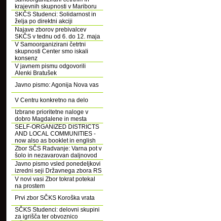
krajevnih skupnosti v Mariboru
SKČS Studenci: Solidarnost in
želja po direktni akciji
Najave zborov prebivalcev
SKČS v tednu od 6. do 12. maja
V Samoorganizirani četrtni
skupnosti Center smo iskali
konsenz
V javnem pismu odgovorili
Alenki Bratušek
Javno pismo: Agonija Nova vas
V Centru konkretno na delo
Izbrane prioritetne naloge v
dobro Magdalene in mesta
SELF-ORGANIZED DISTRICTS
AND LOCAL COMMUNITIES -
now also as booklet in english
Zbor SČS Radvanje: Varna pot v
šolo in nezavarovan daljnovod
Javno pismo vsled ponedeljkovi
izredni seji Državnega zbora RS
V novi vasi Zbor tokrat potekal
na prostem
Prvi zbor SČKS Koroška vrata
SČKS Studenci: delovni skupini
za igrišča ter obvoznico