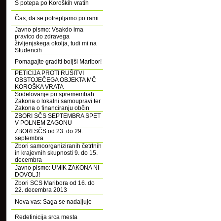
S potepa po Koroških vratih
Čas, da se potrepljamo po rami
Javno pismo: Vsakdo ima
pravico do zdravega
življenjskega okolja, tudi mi na
Studencih
Pomagajte graditi boljši Maribor!
PETICIJA PROTI RUŠITVI
OBSTOJEČEGA OBJEKTA MČ
KOROŠKA VRATA
Sodelovanje pri spremembah
Zakona o lokalni samoupravi ter
Zakona o financiranju občin
ZBORI SČS SEPTEMBRA SPET
V POLNEM ZAGONU
ZBORI SČS od 23. do 29.
septembra
Zbori samoorganiziranih četrtnih
in krajevnih skupnosti 9. do 15.
decembra
Javno pismo: UMIK ZAKONA NI
DOVOLJ!
Zbori SCS Maribora od 16. do
22. decembra 2013
Nova vas: Saga se nadaljuje
Redefinicija srca mesta