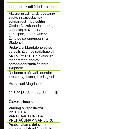
Led prebit z odličnimi idejami
Aktivna mladina, vključevanje
stroke in vzpostavitev
solidarnosti med četrtmi
Obstoječa zakonodaja ponuja
kar nekaj možnosti za
participacijo prebivalcev
Želja po spremembah na
Studencih
Prebivalci Magdalene so se
odločili: Zbori se nadaljujejo!
AKTIVIRAJ SE! Delavnice za
moderatorje zborov
samoorganizirnih četrtnih
skupnosti
Ne bomo plačevali uporabe
prostorov, ki smo jih mi zgradili!
Vstala tudi Magdalena
21.3.2013 - Sloga na Studencih
Človek, zbudi se!
Predlog o vzpostavitvi
INSTITUTA
PARTICIPATORNEGA
PRORAČUNA V MARIBORU
Predstavljamo delovanje
samoorganizirani četrtnih in