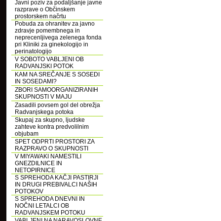
Javni poziv za podaljšanje javne
razprave o Občinskem
prostorskem načrtu
Pobuda za ohranitev za javno
zdravje pomembnega in
neprecenljivega zelenega fonda
pri Kliniki za ginekologijo in
perinatologijo
V SOBOTO VABLJENI OB
RADVANJSKI POTOK
KAM NA SREČANJE S SOSEDI
IN SOSEDAMI?
ZBORI SAMOORGANIZIRANIH
SKUPNOSTI V MAJU
Zasadili povsem gol del obrežja
Radvanjskega potoka
Skupaj za skupno, ljudske
zahteve kontra predvolilnim
objubam
SPET ODPRTI PROSTORI ZA
RAZPRAVO O SKUPNOSTI
V MIYAWAKI NAMESTILI
GNEZDILNICE IN
NETOPIRNICE
S SPREHODA KAČJI PASTIRJI
IN DRUGI PREBIVALCI NAŠIH
POTOKOV
S SPREHODA DNEVNI IN
NOČNI LETALCI OB
RADVANJSKEM POTOKU
VABLJENI NA NARAVOSLOVNE