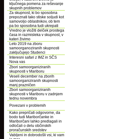
ključnega pomena za reševanje
skupnih problemov
Za skupnost, ki bo sposobna
prepoznati tako stiske soljudi kot
samovoljo oblastnikov, ob tem
pa bo sposobna tudi ukrepati
Vredno je vložiti delček prostega
časa in razmisleka v skupnost, v
kateri živimo
Leto 2019 na zboru
samoorganoziranih skupnosti
zaključujejo Studenci
Interesni safari z IMZ in SČS
Nova vas
Zbori samoorganiziranih
skupnosti v Mariboru
Veseli december na zborih
samoorganiziranih skupnosti
manj prazničen
Zbori samoorganiziranih
skupnosti v Mariboru v zadnjem
tednu novembra
Povezani v problemih
Kako prepričati odgovorne, da
bodo tudi Mariborčanke in
Mariborčani lahko predlagali in
odločali o delu občinskih
proračunskih sredstev
Vabljeni in dobrodošli vsi, ki vam