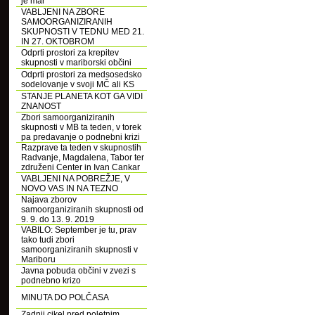
je mar
VABLJENI NA ZBORE
SAMOORGANIZIRANIH
SKUPNOSTI V TEDNU MED 21.
IN 27. OKTOBROM
Odprti prostori za krepitev
skupnosti v mariborski občini
Odprti prostori za medsosedsko
sodelovanje v svoji MČ ali KS
STANJE PLANETA KOT GA VIDI
ZNANOST
Zbori samoorganiziranih
skupnosti v MB ta teden, v torek
pa predavanje o podnebni krizi
Razprave ta teden v skupnostih
Radvanje, Magdalena, Tabor ter
združeni Center in Ivan Cankar
VABLJENI NA POBREŽJE, V
NOVO VAS IN NA TEZNO
Najava zborov
samoorganiziranih skupnosti od
9. 9. do 13. 9. 2019
VABILO: September je tu, prav
tako tudi zbori
samoorganiziranih skupnosti v
Mariboru
Javna pobuda občini v zvezi s
podnebno krizo
MINUTA DO POLČASA
Zadnji cikel pred poletnim