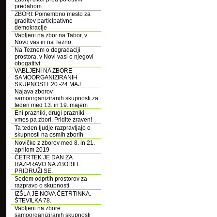
predahom
ZBORI: Pomembno mesto za
graditev participativne
demokracije
Vabljeni na zbor na Tabor, v
Novo vas in na Tezno
Na Teznem o degradaciji
prostora, v Novi vasi o njegovi
obogatitvi
VABLJENI NA ZBORE
SAMOORGANIZIRANIH
SKUPNOSTI: 20.-24.MAJ
Najava zborov
samoorganiziranih skupnosti za
teden med 13. in 19. majem
Eni prazniki, drugi prazniki -
vmes pa zbori. Pridite zraven!
Ta teden ljudje razpravljajo o
skupnosti na osmih zborih
Novičke z zborov med 8. in 21.
aprilom 2019
ČETRTEK JE DAN ZA
RAZPRAVO NA ZBORIH.
PRIDRUŽI SE.
Sedem odprtih prostorov za
razpravo o skupnosti
IZŠLA JE NOVA ČETRTINKA.
ŠTEVILKA 78.
Vabljeni na zbore
samoorganiziranih skupnosti