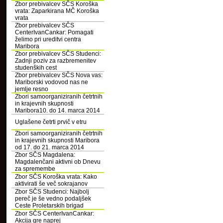
Zbor prebivalcev SČS Koroška
vrata: Zaparkirana MČ Koroška
vrata
Zbor prebivalcev SČS
CenterIvanCankar: Pomagati
želimo pri ureditvi centra
Maribora
Zbor prebivalcev SČS Studenci:
Zadnji poziv za razbremenitev
studenških cest
Zbor prebivalcev SČS Nova vas:
Mariborski vodovod nas ne
jemlje resno
Zbori samoorganiziranih četrtnih
in krajevnih skupnosti
Maribora10. do 14. marca 2014
Uglašene četrti prvič v etru
Zbori samoorganiziranih četrtnih
in krajevnih skupnosti Maribora
od 17. do 21. marca 2014
Zbor SČS Magdalena:
Magdalenčani aktivni ob Dnevu
za spremembe
Zbor SČS Koroška vrata: Kako
aktivirati še več sokrajanov
Zbor SČS Studenci: Najbolj
pereč je še vedno podaljšek
Ceste Proletarskih brigad
Zbor SČS CenterIvanCankar:
Akcija gre naprej