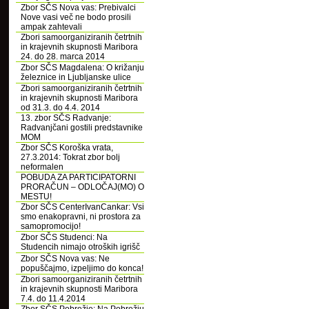
Zbor SČS Nova vas: Prebivalci
Nove vasi več ne bodo prosili
ampak zahtevali
Zbori samoorganiziranih četrtnih
in krajevnih skupnosti Maribora
24. do 28. marca 2014
Zbor SČS Magdalena: O križanju
železnice in Ljubljanske ulice
Zbori samoorganiziranih četrtnih
in krajevnih skupnosti Maribora
od 31.3. do 4.4. 2014
13. zbor SČS Radvanje:
Radvanjčani gostili predstavnike
MOM
Zbor SČS Koroška vrata,
27.3.2014: Tokrat zbor bolj
neformalen
POBUDA ZA PARTICIPATORNI
PRORAČUN – ODLOČAJ(MO) O
MESTU!
Zbor SČS CenterIvanCankar: Vsi
smo enakopravni, ni prostora za
samopromocijo!
Zbor SČS Studenci: Na
Studencih nimajo otroških igrišč
Zbor SČS Nova vas: Ne
popuščajmo, izpeljimo do konca!
Zbori samoorganiziranih četrtnih
in krajevnih skupnosti Maribora
7.4. do 11.4.2014