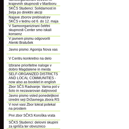
krajevnih skupnosti v Mariboru
SKČS Studenci: Solidarnost in
želja po direktni akciji
Najave zborov prebivalcev
SKČS v tednu od 6. do 12. maja
V Samoorganizirani četrtni
skupnosti Center smo iskali
konsenz
V javnem pismu odgovorili
Alenki Bratušek
Javno pismo: Agonija Nova vas
V Centru konkretno na delo
Izbrane prioritetne naloge v
dobro Magdalene in mesta
SELF-ORGANIZED DISTRICTS
AND LOCAL COMMUNITIES -
now also as booklet in english
Zbor SČS Radvanje: Varna pot v
šolo in nezavarovan daljnovod
Javno pismo vsled ponedeljkovi
izredni seji Državnega zbora RS
V novi vasi Zbor tokrat potekal
na prostem
Prvi zbor SČKS Koroška vrata
SČKS Studenci: delovni skupini
za igrišča ter obvoznico