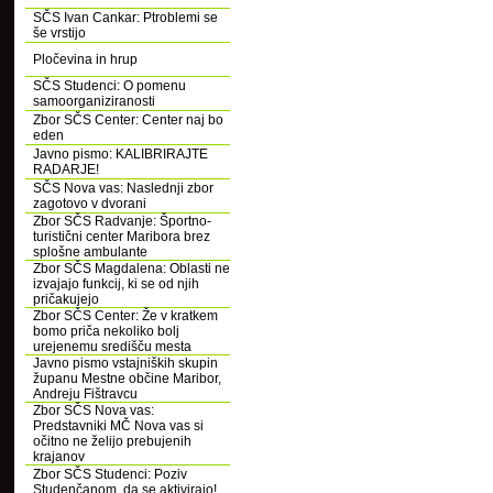
SČS Ivan Cankar: Ptroblemi se
še vrstijo
Pločevina in hrup
SČS Studenci: O pomenu
samoorganiziranosti
Zbor SČS Center: Center naj bo
eden
Javno pismo: KALIBRIRAJTE
RADARJE!
SČS Nova vas: Naslednji zbor
zagotovo v dvorani
Zbor SČS Radvanje: Športno-
turistični center Maribora brez
splošne ambulante
Zbor SČS Magdalena: Oblasti ne
izvajajo funkcij, ki se od njih
pričakujejo
Zbor SČS Center: Že v kratkem
bomo priča nekoliko bolj
urejenemu središču mesta
Javno pismo vstajniških skupin
županu Mestne občine Maribor,
Andreju Fištravcu
Zbor SČS Nova vas:
Predstavniki MČ Nova vas si
očitno ne želijo prebujenih
krajanov
Zbor SČS Studenci: Poziv
Studenčanom, da se aktivirajo!