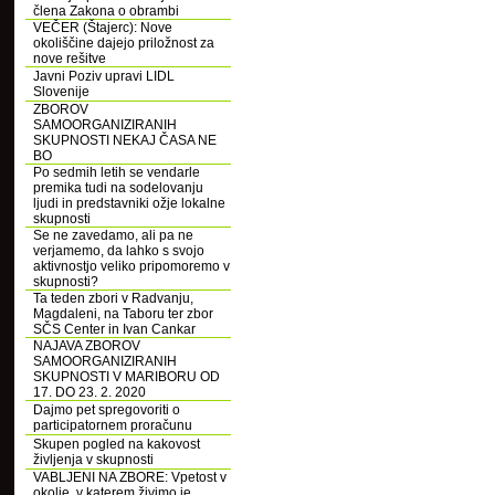
člena Zakona o obrambi
VEČER (Štajerc): Nove
okoliščine dajejo priložnost za
nove rešitve
Javni Poziv upravi LIDL
Slovenije
ZBOROV
SAMOORGANIZIRANIH
SKUPNOSTI NEKAJ ČASA NE
BO
Po sedmih letih se vendarle
premika tudi na sodelovanju
ljudi in predstavniki ožje lokalne
skupnosti
Se ne zavedamo, ali pa ne
verjamemo, da lahko s svojo
aktivnostjo veliko pripomoremo v
skupnosti?
Ta teden zbori v Radvanju,
Magdaleni, na Taboru ter zbor
SČS Center in Ivan Cankar
NAJAVA ZBOROV
SAMOORGANIZIRANIH
SKUPNOSTI V MARIBORU OD
17. DO 23. 2. 2020
Dajmo pet spregovoriti o
participatornem proračunu
Skupen pogled na kakovost
življenja v skupnosti
VABLJENI NA ZBORE: Vpetost v
okolje, v katerem živimo je