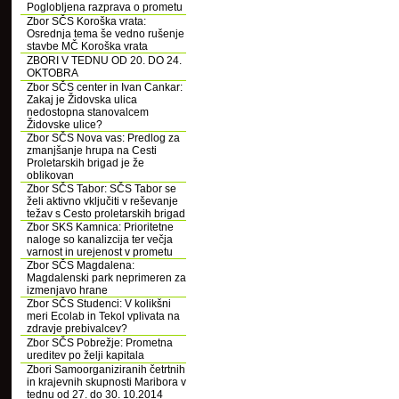
Poglobljena razprava o prometu
Zbor SČS Koroška vrata:
Osrednja tema še vedno rušenje
stavbe MČ Koroška vrata
ZBORI V TEDNU OD 20. DO 24.
OKTOBRA
Zbor SČS center in Ivan Cankar:
Zakaj je Židovska ulica
nedostopna stanovalcem
Židovske ulice?
Zbor SČS Nova vas: Predlog za
zmanjšanje hrupa na Cesti
Proletarskih brigad je že
oblikovan
Zbor SČS Tabor: SČS Tabor se
želi aktivno vključiti v reševanje
težav s Cesto proletarskih brigad
Zbor SKS Kamnica: Prioritetne
naloge so kanalizcija ter večja
varnost in urejenost v prometu
Zbor SČS Magdalena:
Magdalenski park neprimeren za
izmenjavo hrane
Zbor SČS Studenci: V kolikšni
meri Ecolab in Tekol vplivata na
zdravje prebivalcev?
Zbor SČS Pobrežje: Prometna
ureditev po želji kapitala
Zbori Samoorganiziranih četrtnih
in krajevnih skupnosti Maribora v
tednu od 27. do 30. 10.2014