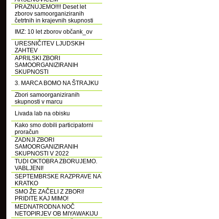
PRAZNUJEMO!!!! Deset let
zborov samoorganiziranih
četrtnih in krajevnih skupnosti
IMZ: 10 let zborov občank_ov
URESNIČITEV LJUDSKIH
ZAHTEV
APRILSKI ZBORI
SAMOORGANIZIRANIH
SKUPNOSTI
3. MARCA BOMO NA ŠTRAJKU
Zbori samoorganiziranih
skupnosti v marcu
Livada lab na obisku
Kako smo dobili participatorni
proračun
ZADNJI ZBORI
SAMOORGANIZIRANIH
SKUPNOSTI V 2022
TUDI OKTOBRA ZBORUJEMO.
VABLJENI!
SEPTEMBRSKE RAZPRAVE NA
KRATKO
SMO ŽE ZAČELI Z ZBORI!
PRIDITE KAJ MIMO!
MEDNATRODNA NOČ
NETOPIRJEV OB MIYAWAKIJU