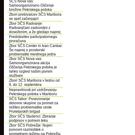
SČS Nova vas:
Samoorganizirano čiščenje
brežine Pekrskega potoka
Zbori prebivalcev SČS Maribora
se spet začenjajo!
Zbor SČS Radvanje:
Radvanjčani zadovoljni z
doseženim, a že gledajo naprej
Predstavitev participatornega
proračuna
Zbor SČS Center in Ivan Cankar:
Še naprej o prostorski
problematiki mestnega jedra
Zbor SČS Nova vas:
Samoorganizirana akcija
čiščenja Pekrskega potoka je
lahko vzgled našim javnim
službam
Zbori SČS Maribora v tednu od
8. do 12. septembra
Nepravilnosti pri vzdrževanju
Pekrskega potoka v Mariboru
SČS Tabor: Povezovanje
delovne skupine za promet za
rešitev problematike ceste
Proletarskih brigad
Zbor SČS Studenci: Zbiranje
podpisov v polnem teku
Zbor SČS Pobrežje: Nujen
ponovni razmislitek o
prometnem režimu na Pobrežju