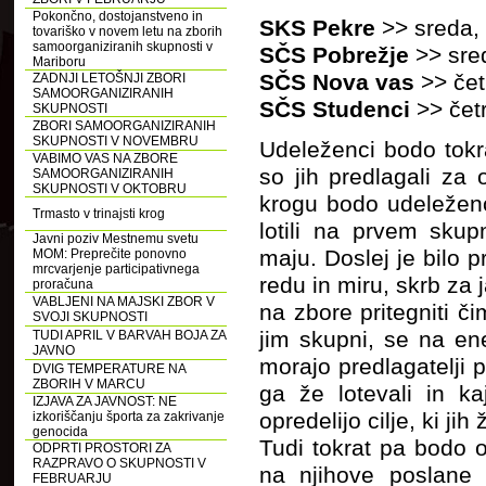
Pokončno, dostojanstveno in
SKS Pekre
>> sreda,
tovariško v novem letu na zborih
samoorganiziranih skupnosti v
SČS Pobrežje
>> sre
Mariboru
SČS Nova vas
>> čet
ZADNJI LETOŠNJI ZBORI
SAMOORGANIZIRANIH
SČS Studenci
>> čet
SKUPNOSTI
ZBORI SAMOORGANIZIRANIH
SKUPNOSTI V NOVEMBRU
Udeleženci bodo tokra
VABIMO VAS NA ZBORE
so jih predlagali z
SAMOORGANIZIRANIH
SKUPNOSTI V OKTOBRU
krogu bodo udeleženci
Trmasto v trinajsti krog
lotili na prvem sk
Javni poziv Mestnemu svetu
maju. Doslej je bilo 
MOM: Preprečite ponovno
mrcvarjenje participativnega
redu in miru, skrb za
proračuna
VABLJENI NA MAJSKI ZBOR V
na zbore pritegniti 
SVOJI SKUPNOSTI
jim skupni, se na en
TUDI APRIL V BARVAH BOJA ZA
JAVNO
morajo predlagatelji 
DVIG TEMPERATURE NA
ZBORIH V MARCU
ga že lotevali in k
IZJAVA ZA JAVNOST: NE
opredelijo cilje, ki ji
izkoriščanju športa za zakrivanje
genocida
Tudi tokrat pa bodo o
ODPRTI PROSTORI ZA
RAZPRAVO O SKUPNOSTI V
na njihove poslane p
FEBRUARJU