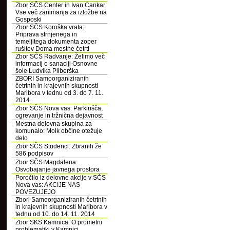
Zbor SČS Center in Ivan Cankar:
Vse več zanimanja za izložbe na
Gosposki
Zbor SČS Koroška vrata:
Priprava strnjenega in
temeljitega dokumenta zoper
rušitev Doma mestne četrti
Zbor SČS Radvanje: Želimo več
informacij o sanaciji Osnovne
šole Ludvika Pliberška
ZBORI Samoorganiziranih
četrtnih in krajevnih skupnosti
Maribora v tednu od 3. do 7. 11.
2014
Zbor SČS Nova vas: Parkirišča,
ogrevanje in tržnična dejavnost
Mestna delovna skupina za
komunalo: Molk občine otežuje
delo
Zbor SČS Studenci: Zbranih že
586 podpisov
Zbor SČS Magdalena:
Osvobajanje javnega prostora
Poročilo iz delovne akcije v SČS
Nova vas: AKCIJE NAS
POVEZUJEJO
Zbori Samoorganiziranih četrtnih
in krajevnih skupnosti Maribora v
tednu od 10. do 14. 11. 2014
Zbor SKS Kamnica: O prometni
problematiki v Kamnici