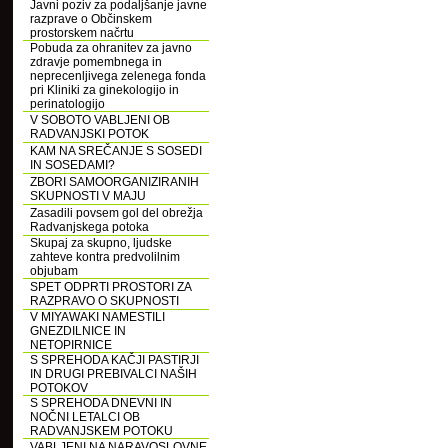
Javni poziv za podaljšanje javne
razprave o Občinskem
prostorskem načrtu
Pobuda za ohranitev za javno
zdravje pomembnega in
neprecenljivega zelenega fonda
pri Kliniki za ginekologijo in
perinatologijo
V SOBOTO VABLJENI OB
RADVANJSKI POTOK
KAM NA SREČANJE S SOSEDI
IN SOSEDAMI?
ZBORI SAMOORGANIZIRANIH
SKUPNOSTI V MAJU
Zasadili povsem gol del obrežja
Radvanjskega potoka
Skupaj za skupno, ljudske
zahteve kontra predvolilnim
objubam
SPET ODPRTI PROSTORI ZA
RAZPRAVO O SKUPNOSTI
V MIYAWAKI NAMESTILI
GNEZDILNICE IN
NETOPIRNICE
S SPREHODA KAČJI PASTIRJI
IN DRUGI PREBIVALCI NAŠIH
POTOKOV
S SPREHODA DNEVNI IN
NOČNI LETALCI OB
RADVANJSKEM POTOKU
VABLJENI NA NARAVOSLOVNE