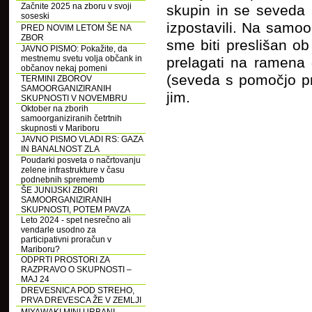
Začnite 2025 na zboru v svoji
skupin in se seveda 
soseski
izpostavili. Na samoo
PRED NOVIM LETOM ŠE NA
ZBOR
sme biti preslišan ob
JAVNO PISMO: Pokažite, da
mestnemu svetu volja občank in
prelagati na ramena
občanov nekaj pomeni
(seveda s pomočjo pre
TERMINI ZBOROV
SAMOORGANIZIRANIH
jim.
SKUPNOSTI V NOVEMBRU
Oktober na zborih
samoorganiziranih četrtnih
skupnosti v Mariboru
JAVNO PISMO VLADI RS: GAZA
IN BANALNOST ZLA
Poudarki posveta o načrtovanju
zelene infrastrukture v času
podnebnih sprememb
ŠE JUNIJSKI ZBORI
SAMOORGANIZIRANIH
SKUPNOSTI, POTEM PAVZA
Leto 2024 - spet nesrečno ali
vendarle usodno za
participativni proračun v
Mariboru?
ODPRTI PROSTORI ZA
RAZPRAVO O SKUPNOSTI –
MAJ 24
DREVESNICA POD STREHO,
PRVA DREVESCA ŽE V ZEMLJI