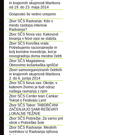
in krajevnih skupnosti Maribora
od 19. do 23. maja 2014
Gosposko še vedno urejamo
Zbor SČS Radvanje: Kdo v
mestu zastopa interese
Radvanja?
Zbor SČS Nova vas: Kakovost
bivanja v Novi vasi se slabša
Zbor SČS Koroška vrata:
Potrebujemo racionalnejše in
bolj koristne investicije, kot je
novogradnja doma mestne četrti
Zbor SČS Magdalena:
Obnovimo košarkaška igrišča!
Zbori samoorganiziranih četrtnih
in krajevnih skupnosti Maribora
2. do 6. junija 2014
Zbor SČS Nova vas: Okolje, v
katerem živimo je tudi odraz
našega ravnanja z njim
Zbor SČS Center Ivan Cankar:
Tokrat o Festivalu Lent
Zbor SČS Tabor: TABORČANI
ZAČENJAJO SAMI REŠEVATI
LOKALNE TEŽAVE
Zbor SČS Pobrežje: Za varno pot
otrok v Pobreške šole
Zbor SČS Radvanje: Mestnih
svetnikov iz Radvanja njihova