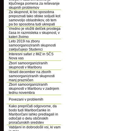
ključnega pomena za reševanje
skupnih problemov
Za skupnost, ki bo sposobna
prepoznati tako stiske soljudi kot
samovoljo oblastnikov, ob tem
pa bo sposobna tudi ukrepati
Vredno je vložiti delček prostega
časa in razmisleka v skupnost, v
kateri živimo
Leto 2019 na zboru
samoorganoziranih skupnosti
zaključujejo Studenci
Interesni safari z IMZ in SČS
Nova vas
Zbori samoorganiziranih
skupnosti v Mariboru
Veseli december na zborih
samoorganiziranih skupnosti
manj prazničen
Zbori samoorganiziranih
skupnosti v Mariboru v zadnjem
tednu novembra
Povezani v problemih
Kako prepričati odgovorne, da
bodo tudi Mariborčanke in
Mariborčani lahko predlagali in
odločali o delu občinskih
proračunskih sredstev
Vabljeni in dobrodošli vsi, ki vam