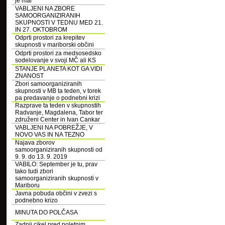
je mar
VABLJENI NA ZBORE
SAMOORGANIZIRANIH
SKUPNOSTI V TEDNU MED 21.
IN 27. OKTOBROM
Odprti prostori za krepitev
skupnosti v mariborski občini
Odprti prostori za medsosedsko
sodelovanje v svoji MČ ali KS
STANJE PLANETA KOT GA VIDI
ZNANOST
Zbori samoorganiziranih
skupnosti v MB ta teden, v torek
pa predavanje o podnebni krizi
Razprave ta teden v skupnostih
Radvanje, Magdalena, Tabor ter
združeni Center in Ivan Cankar
VABLJENI NA POBREŽJE, V
NOVO VAS IN NA TEZNO
Najava zborov
samoorganiziranih skupnosti od
9. 9. do 13. 9. 2019
VABILO: September je tu, prav
tako tudi zbori
samoorganiziranih skupnosti v
Mariboru
Javna pobuda občini v zvezi s
podnebno krizo
MINUTA DO POLČASA
Zadnji cikel pred poletnim