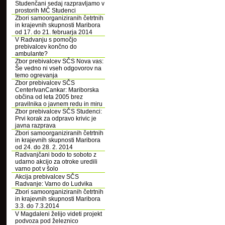
Studenčani sedaj razpravljamo v
prostorih MČ Studenci
Zbori samoorganiziranih četrtnih
in krajevnih skupnosti Maribora
od 17. do 21. februarja 2014
V Radvanju s pomočjo
prebivalcev končno do
ambulante?
Zbor prebivalcev SČS Nova vas:
Še vedno ni vseh odgovorov na
temo ogrevanja
Zbor prebivalcev SČS
CenterIvanCankar: Mariborska
občina od leta 2005 brez
pravilnika o javnem redu in miru
Zbor prebivalcev SČS Studenci:
Prvi korak za odpravo krivic je
javna razprava
Zbori samoorganiziranih četrtnih
in krajevnih skupnosti Maribora
od 24. do 28. 2. 2014
Radvanjčani bodo to soboto z
udarno akcijo za otroke uredili
varno pot v šolo
Akcija prebivalcev SČS
Radvanje: Varno do Ludvika
Zbori samoorganiziranih četrtnih
in krajevnih skupnosti Maribora
3.3. do 7.3.2014
V Magdaleni želijo videti projekt
podvoza pod železnico