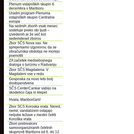
Plenum vstajniških skupin 6.
decembra v Mariboru
Uradni program Plenuma
vstajniških skupin Centralne
evrope
Na sedmih zborih vsak mesec
sodeluje preko sto ljudi –
izvedenih je že več kot
sedemdeset zborov.
Zbor SČS Nova vas: Ne
sprejemamo izgovorov, da se
obračunska obdobja ne morejo
poenotiti
ZA začetek medsebojnega
dialoga o turizmu v Radvanju
Zbor SČS Magdalena: V
Magdaleni vse v redu
Gosposka za novo leto bolj
dostojanstvena
SČS CenterCankar vabijo na
skodelico čaja in klepet
Hvala, Mariborčani!
Zbor SCS Koroska vrata: Nered,
nemir, vandalizem ostajajo
neljube težave v mestni četrti
Koroška vrata
Zbori prebivalcev
samoorganiziranih četrtnih
skupnosti Maribora od 6. do 12.