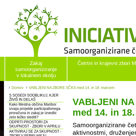
Zakaj
Četrtni in krajevni zbori 
samoorganiziranje
v lokalnem okolju
Domov
VABLJENI NA ZBORE SČKS med 14. in 18. marcem
S SOSEDI SOOBLIKUJ, KJER
VABLJENI NA
ŽIVIŠ IN DELAŠ
Kako Mestna občina Maribor
izvaja projekte participativnega
med 14. in 18
proračuna in zakaj je izvedbi
zelo težko slediti?
ODPRTI PROSTORI ZA
Samoorganizirane četr
SKUPNOST - ZBORI V APRILU
aktivnostmi, druženje
AKTIVIRAJ SE ZA SKUPNOST -
ZBORI V FEBRUARJU