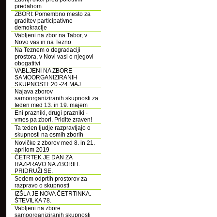
predahom
ZBORI: Pomembno mesto za
graditev participativne
demokracije
Vabljeni na zbor na Tabor, v
Novo vas in na Tezno
Na Teznem o degradaciji
prostora, v Novi vasi o njegovi
obogatitvi
VABLJENI NA ZBORE
SAMOORGANIZIRANIH
SKUPNOSTI: 20.-24.MAJ
Najava zborov
samoorganiziranih skupnosti za
teden med 13. in 19. majem
Eni prazniki, drugi prazniki -
vmes pa zbori. Pridite zraven!
Ta teden ljudje razpravljajo o
skupnosti na osmih zborih
Novičke z zborov med 8. in 21.
aprilom 2019
ČETRTEK JE DAN ZA
RAZPRAVO NA ZBORIH.
PRIDRUŽI SE.
Sedem odprtih prostorov za
razpravo o skupnosti
IZŠLA JE NOVA ČETRTINKA.
ŠTEVILKA 78.
Vabljeni na zbore
samoorganiziranih skupnosti