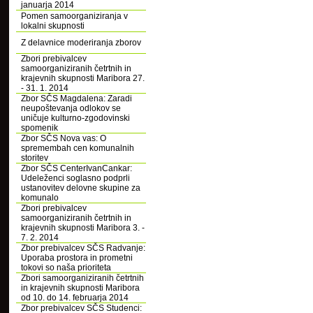
januarja 2014
Pomen samoorganiziranja v
lokalni skupnosti
Z delavnice moderiranja zborov
Zbori prebivalcev
samoorganiziranih četrtnih in
krajevnih skupnosti Maribora 27.
- 31. 1. 2014
Zbor SČS Magdalena: Zaradi
neupoštevanja odlokov se
uničuje kulturno-zgodovinski
spomenik
Zbor SČS Nova vas: O
spremembah cen komunalnih
storitev
Zbor SČS CenterIvanCankar:
Udeleženci soglasno podprli
ustanovitev delovne skupine za
komunalo
Zbori prebivalcev
samoorganiziranih četrtnih in
krajevnih skupnosti Maribora 3. -
7. 2. 2014
Zbor prebivalcev SČS Radvanje:
Uporaba prostora in prometni
tokovi so naša prioriteta
Zbori samoorganiziranih četrtnih
in krajevnih skupnosti Maribora
od 10. do 14. februarja 2014
Zbor prebivalcev SČS Studenci: