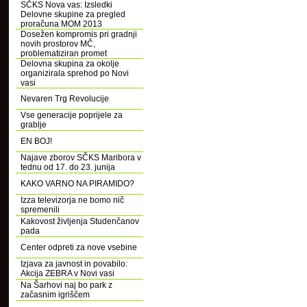
SČKS Nova vas: Izsledki
Delovne skupine za pregled
proračuna MOM 2013
Dosežen kompromis pri gradnji
novih prostorov MČ,
problematiziran promet
Delovna skupina za okolje
organizirala sprehod po Novi
vasi
Nevaren Trg Revolucije
Vse generacije poprijele za
grablje
EN BOJ!
Najave zborov SČKS Maribora v
tednu od 17. do 23. junija
KAKO VARNO NA PIRAMIDO?
Izza televizorja ne bomo nič
spremenili
Kakovost življenja Studenčanov
pada
Center odpreti za nove vsebine
Izjava za javnost in povabilo:
Akcija ZEBRA v Novi vasi
Na Šarhovi naj bo park z
začasnim igriščem