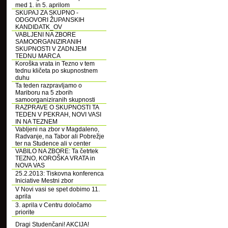
med 1. in 5. aprilom
SKUPAJ ZA SKUPNO -
ODGOVORI ŽUPANSKIH
KANDIDATK_OV
VABLJENI NA ZBORE
SAMOORGANIZIRANIH
SKUPNOSTI V ZADNJEM
TEDNU MARCA
Koroška vrata in Tezno v tem
tednu kličeta po skupnostnem
duhu
Ta teden razpravljamo o
Mariboru na 5 zborih
samoorganiziranih skupnosti
RAZPRAVE O SKUPNOSTI TA
TEDEN V PEKRAH, NOVI VASI
IN NA TEZNEM
Vabljeni na zbor v Magdaleno,
Radvanje, na Tabor ali Pobrežje
ter na Studence ali v center
VABILO NA ZBORE: Ta četrtek
TEZNO, KOROŠKA VRATA in
NOVA VAS
25.2.2013: Tiskovna konferenca
Iniciative Mestni zbor
V Novi vasi se spet dobimo 11.
aprila
3. aprila v Centru določamo
priorite
Dragi Studenčani! AKCIJA!