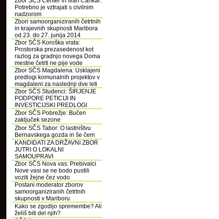
Zbor SČS Center in Ivan Cankar:
Potrebno je vztrajati s civilnim
nadzorom
Zbori samoorganiziranih četrtnih
in krajevnih skupnosti Maribora
od 23. do 27. junija 2014
Zbor SČS Koroška vrata:
Prostorska prezasedenost kot
razlog za gradnjo novega Doma
mestne četrti ne pije vode
Zbor SČS Magdalena: Usklajeni
predlogi komunalnih projektov v
magdaleni za naslednji dve leti
Zbor SČS Studenci: ŠIRJENJE
PODPORE PETICIJI IN
INVESTICIJSKI PREDLOGI
Zbor SČS Pobrežje: Bučen
zaključek sezone
Zbor SČS Tabor: O lastništvu
Bernavskega gozda in še čem
KANDIDATI ZA DRŽAVNI ZBOR
JUTRI O LOKALNI
SAMOUPRAVI
Zbor SČS Nova vas: Prebivalci
Nove vasi se ne bodo pustili
voziti žejne čez vodo
Postani moderator zborov
samoorganiziranih četrtnih
skupnosti v Mariboru
Kako se zgodijo spremembe? Ali
želiš biti del njih?