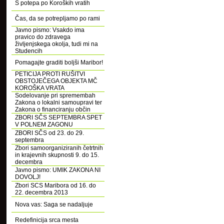
S potepa po Koroških vratih
Čas, da se potrepljamo po rami
Javno pismo: Vsakdo ima
pravico do zdravega
življenjskega okolja, tudi mi na
Studencih
Pomagajte graditi boljši Maribor!
PETICIJA PROTI RUŠITVI
OBSTOJEČEGA OBJEKTA MČ
KOROŠKA VRATA
Sodelovanje pri spremembah
Zakona o lokalni samoupravi ter
Zakona o financiranju občin
ZBORI SČS SEPTEMBRA SPET
V POLNEM ZAGONU
ZBORI SČS od 23. do 29.
septembra
Zbori samoorganiziranih četrtnih
in krajevnih skupnosti 9. do 15.
decembra
Javno pismo: UMIK ZAKONA NI
DOVOLJ!
Zbori SCS Maribora od 16. do
22. decembra 2013
Nova vas: Saga se nadaljuje
Redefinicija srca mesta