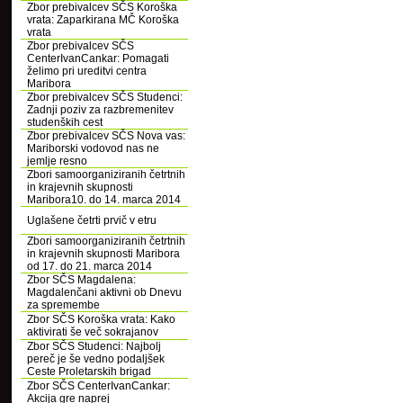
Zbor prebivalcev SČS Koroška
vrata: Zaparkirana MČ Koroška
vrata
Zbor prebivalcev SČS
CenterIvanCankar: Pomagati
želimo pri ureditvi centra
Maribora
Zbor prebivalcev SČS Studenci:
Zadnji poziv za razbremenitev
studenških cest
Zbor prebivalcev SČS Nova vas:
Mariborski vodovod nas ne
jemlje resno
Zbori samoorganiziranih četrtnih
in krajevnih skupnosti
Maribora10. do 14. marca 2014
Uglašene četrti prvič v etru
Zbori samoorganiziranih četrtnih
in krajevnih skupnosti Maribora
od 17. do 21. marca 2014
Zbor SČS Magdalena:
Magdalenčani aktivni ob Dnevu
za spremembe
Zbor SČS Koroška vrata: Kako
aktivirati še več sokrajanov
Zbor SČS Studenci: Najbolj
pereč je še vedno podaljšek
Ceste Proletarskih brigad
Zbor SČS CenterIvanCankar:
Akcija gre naprej