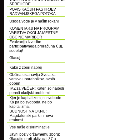
SPREHODE
POPIS KAČJIH PASTIRJEV
RADVANJSKEGA POTOKA
Usoda vode je v naših rokah!
KOMENTARJI NA PROGRAM
VARSTVA OKOLJA MESTNE
OBČINE MARIBOR
Evalvacija izvedbe
participativnega proračuna Čuj,
sodeluj!
Glasuj
Kako z zbori naprej
Občina ustanavlja Sveta za
varstvo uporabnikov javnih
dobrin
IMZ za VEČER: Kateri so najbolj
pereči okoljski problemi
Kjer je kapitalizem, ni svobode.
Ko pa bo svoboda, ne bo
kapitalizma.
BUDNOST NA OKNU:
Magdalenski park in nova
realnost
Vse naše diskriminacije
Javni poziv državnemu zboru:
Glasujte proti aktivaciji 37.a