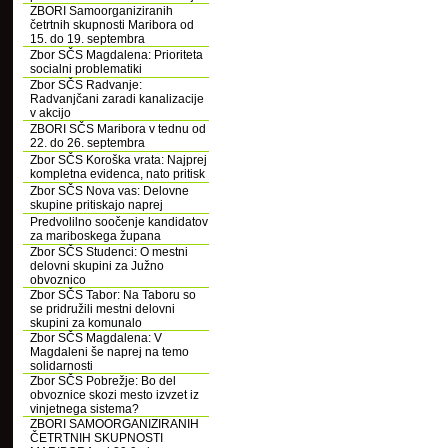
ZBORI Samoorganiziranih
četrtnih skupnosti Maribora od
15. do 19. septembra
Zbor SČS Magdalena: Prioriteta
socialni problematiki
Zbor SČS Radvanje:
Radvanjčani zaradi kanalizacije
v akcijo
ZBORI SČS Maribora v tednu od
22. do 26. septembra
Zbor SČS Koroška vrata: Najprej
kompletna evidenca, nato pritisk
Zbor SČS Nova vas: Delovne
skupine pritiskajo naprej
Predvolilno soočenje kandidatov
za mariboskega župana
Zbor SČS Studenci: O mestni
delovni skupini za Južno
obvoznico
Zbor SČS Tabor: Na Taboru so
se pridružili mestni delovni
skupini za komunalo
Zbor SČS Magdalena: V
Magdaleni še naprej na temo
solidarnosti
Zbor SČS Pobrežje: Bo del
obvoznice skozi mesto izvzet iz
vinjetnega sistema?
ZBORI SAMOORGANIZIRANIH
ČETRTNIH SKUPNOSTI