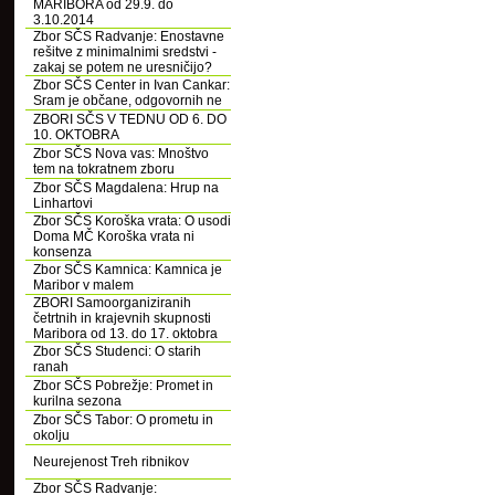
MARIBORA od 29.9. do
3.10.2014
Zbor SČS Radvanje: Enostavne
rešitve z minimalnimi sredstvi -
zakaj se potem ne uresničijo?
Zbor SČS Center in Ivan Cankar:
Sram je občane, odgovornih ne
ZBORI SČS V TEDNU OD 6. DO
10. OKTOBRA
Zbor SČS Nova vas: Mnoštvo
tem na tokratnem zboru
Zbor SČS Magdalena: Hrup na
Linhartovi
Zbor SČS Koroška vrata: O usodi
Doma MČ Koroška vrata ni
konsenza
Zbor SČS Kamnica: Kamnica je
Maribor v malem
ZBORI Samoorganiziranih
četrtnih in krajevnih skupnosti
Maribora od 13. do 17. oktobra
Zbor SČS Studenci: O starih
ranah
Zbor SČS Pobrežje: Promet in
kurilna sezona
Zbor SČS Tabor: O prometu in
okolju
Neurejenost Treh ribnikov
Zbor SČS Radvanje: