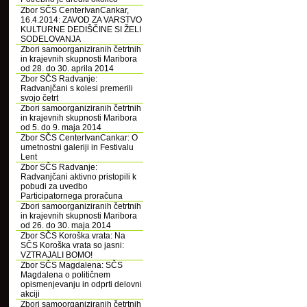
Zbor SČS CenterIvanCankar,
16.4.2014: ZAVOD ZA VARSTVO
KULTURNE DEDIŠČINE SI ŽELI
SODELOVANJA
Zbori samoorganiziranih četrtnih
in krajevnih skupnosti Maribora
od 28. do 30. aprila 2014
Zbor SČS Radvanje:
Radvanjčani s kolesi premerili
svojo četrt
Zbori samoorganiziranih četrtnih
in krajevnih skupnosti Maribora
od 5. do 9. maja 2014
Zbor SČS CenterIvanCankar: O
umetnostni galeriji in Festivalu
Lent
Zbor SČS Radvanje:
Radvanjčani aktivno pristopili k
pobudi za uvedbo
Participatornega proračuna
Zbori samoorganiziranih četrtnih
in krajevnih skupnosti Maribora
od 26. do 30. maja 2014
Zbor SČS Koroška vrata: Na
SČS Koroška vrata so jasni:
VZTRAJALI BOMO!
Zbor SČS Magdalena: SČS
Magdalena o političnem
opismenjevanju in odprti delovni
akciji
Zbori samoorganiziranih četrtnih