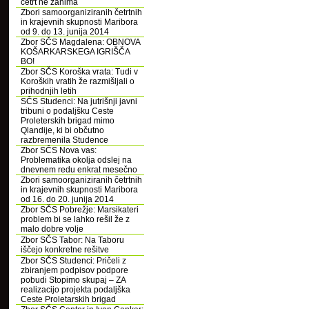
četrt ne zanima
Zbori samoorganiziranih četrtnih
in krajevnih skupnosti Maribora
od 9. do 13. junija 2014
Zbor SČS Magdalena: OBNOVA
KOŠARKARSKEGA IGRIŠČA
BO!
Zbor SČS Koroška vrata: Tudi v
Koroških vratih že razmišljali o
prihodnjih letih
SČS Studenci: Na jutrišnji javni
tribuni o podaljšku Ceste
Proleterskih brigad mimo
Qlandije, ki bi občutno
razbremenila Studence
Zbor SČS Nova vas:
Problematika okolja odslej na
dnevnem redu enkrat mesečno
Zbori samoorganiziranih četrtnih
in krajevnih skupnosti Maribora
od 16. do 20. junija 2014
Zbor SČS Pobrežje: Marsikateri
problem bi se lahko rešil že z
malo dobre volje
Zbor SČS Tabor: Na Taboru
iščejo konkretne rešitve
Zbor SČS Studenci: Pričeli z
zbiranjem podpisov podpore
pobudi Stopimo skupaj – ZA
realizacijo projekta podaljška
Ceste Proletarskih brigad