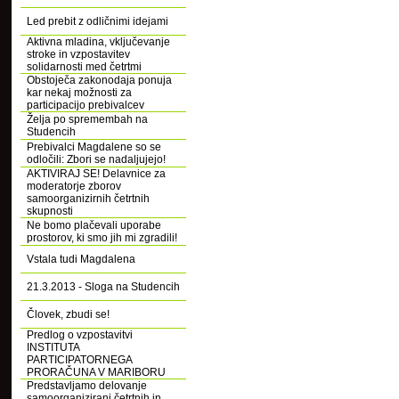
Led prebit z odličnimi idejami
Aktivna mladina, vključevanje
stroke in vzpostavitev
solidarnosti med četrtmi
Obstoječa zakonodaja ponuja
kar nekaj možnosti za
participacijo prebivalcev
Želja po spremembah na
Studencih
Prebivalci Magdalene so se
odločili: Zbori se nadaljujejo!
AKTIVIRAJ SE! Delavnice za
moderatorje zborov
samoorganizirnih četrtnih
skupnosti
Ne bomo plačevali uporabe
prostorov, ki smo jih mi zgradili!
Vstala tudi Magdalena
21.3.2013 - Sloga na Studencih
Človek, zbudi se!
Predlog o vzpostavitvi
INSTITUTA
PARTICIPATORNEGA
PRORAČUNA V MARIBORU
Predstavljamo delovanje
samoorganizirani četrtnih in