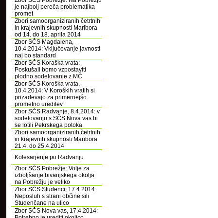
Zbor SČS Pobrežje: Na Pobrežju
je najbolj pereča problematika
promet
Zbori samoorganiziranih četrtnih
in krajevnih skupnosti Maribora
od 14. do 18. aprila 2014
Zbor SČS Magdalena,
10.4.2014: Vključevanje javnosti
naj bo standard
Zbor SČS Koraška vrata:
Poskušali bomo vzpostaviti
plodno sodelovanje z MČ
Zbor SČS Koroška vrata,
10.4.2014: V Koroških vratih si
prizadevajo za primernejšo
prometno ureditev
Zbor SČS Radvanje, 8.4.2014: v
sodelovanju s SČS Nova vas bi
se lotili Pekrskega potoka
Zbori samoorganiziranih četrtnih
in krajevnih skupnosti Maribora
21.4. do 25.4.2014
Kolesarjenje po Radvanju
Zbor SČS Pobrežje: Volje za
izboljšanje bivanjskega okolja
na Pobrežju je veliko
Zbor SČS Studenci, 17.4.2014:
Neposluh s strani občine sili
Studenčane na ulico
Zbor SČS Nova vas, 17.4.2014:
Potrebno je urediti okolico