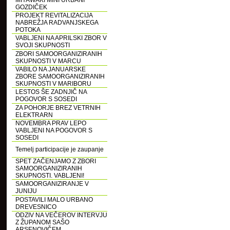
MIYAWAKI MINI URBANI
GOZDIČEK
PROJEKT REVITALIZACIJA
NABREŽJA RADVANJSKEGA
POTOKA
VABLJENI NA APRILSKI ZBOR V
SVOJI SKUPNOSTI
ZBORI SAMOORGANIZIRANIH
SKUPNOSTI V MARCU
VABILO NA JANUARSKE
ZBORE SAMOORGANIZIRANIH
SKUPNOSTI V MARIBORU
LESTOS ŠE ZADNJIČ NA
POGOVOR S SOSEDI
ZA POHORJE BREZ VETRNIH
ELEKTRARN
NOVEMBRA PRAV LEPO
VABLJENI NA POGOVOR S
SOSEDI
Temelj participacije je zaupanje
SPET ZAČENJAMO Z ZBORI
SAMOORGANIZIRANIH
SKUPNOSTI. VABLJENI!
SAMOORGANIZIRANJE V
JUNIJU
POSTAVILI MALO URBANO
DREVESNICO
ODZIV NA VEČEROV INTERVJU
Z ŽUPANOM SAŠO
ARSENOVIČEM