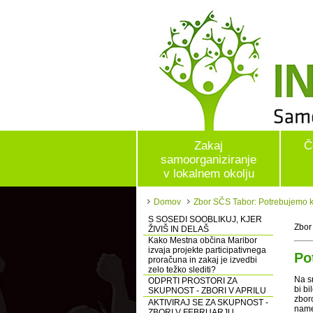
Zakaj
Č
samoorganiziranje
v lokalnem okolju
Domov
Zbor SČS Tabor: Potrebujemo ko
S SOSEDI SOOBLIKUJ, KJER
Zbor
ŽIVIŠ IN DELAŠ
Kako Mestna občina Maribor
izvaja projekte participativnega
Po
proračuna in zakaj je izvedbi
zelo težko slediti?
Na s
ODPRTI PROSTORI ZA
bi bi
SKUPNOST - ZBORI V APRILU
zbor
AKTIVIRAJ SE ZA SKUPNOST -
name
ZBORI V FEBRUARJU