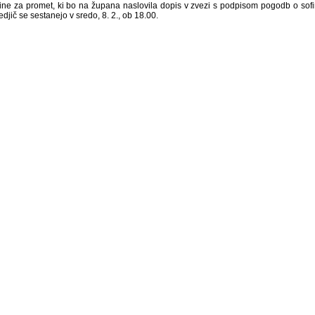
ine za promet, ki bo na župana naslovila dopis v zvezi s podpisom pogodb o sof
djič se sestanejo v sredo, 8. 2., ob 18.00.