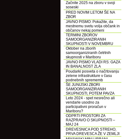
Začnite 2025 na zboru v svoji
soseski
PRED NOVIM LETOM ŠE NA
ZBOR
JAVNO PISMO: Pokažite, da
mestnemu svetu volja občank in
občanov nekaj pomeni
TERMINI ZBOROV
SAMOORGANIZIRANIH
SKUPNOSTI V NOVEMBRU
Oktober na zborih
samoorganiziranih četrtnih
skupnosti v Mariboru
JAVNO PISMO VLADI RS: GAZA
IN BANALNOST ZLA
Poudarki posveta o načrtovanju
zelene infrastrukture v času
podnebnih sprememb
ŠE JUNIJSKI ZBORI
SAMOORGANIZIRANIH
SKUPNOSTI, POTEM PAVZA
Leto 2024 - spet nesrečno ali
vendarle usodno za
participativni proračun v
Mariboru?
ODPRTI PROSTORI ZA
RAZPRAVO O SKUPNOSTI –
MAJ 24
DREVESNICA POD STREHO,
PRVA DREVESCA ŽE V ZEMLJI