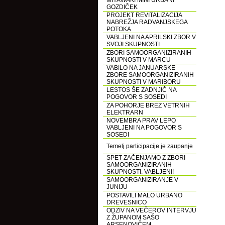
MIYAWAKI MINI URBANI
GOZDIČEK
PROJEKT REVITALIZACIJA
NABREŽJA RADVANJSKEGA
POTOKA
VABLJENI NA APRILSKI ZBOR V
SVOJI SKUPNOSTI
ZBORI SAMOORGANIZIRANIH
SKUPNOSTI V MARCU
VABILO NA JANUARSKE
ZBORE SAMOORGANIZIRANIH
SKUPNOSTI V MARIBORU
LESTOS ŠE ZADNJIČ NA
POGOVOR S SOSEDI
ZA POHORJE BREZ VETRNIH
ELEKTRARN
NOVEMBRA PRAV LEPO
VABLJENI NA POGOVOR S
SOSEDI
Temelj participacije je zaupanje
SPET ZAČENJAMO Z ZBORI
SAMOORGANIZIRANIH
SKUPNOSTI. VABLJENI!
SAMOORGANIZIRANJE V
JUNIJU
POSTAVILI MALO URBANO
DREVESNICO
ODZIV NA VEČEROV INTERVJU
Z ŽUPANOM SAŠO
ARSENOVIČEM