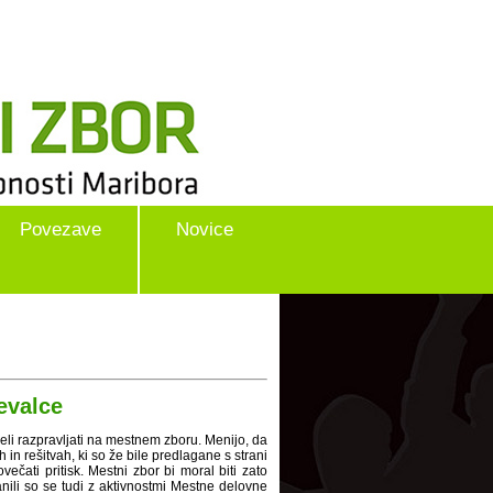
Povezave
Novice
evalce
eli razpravljati na mestnem zboru. Menijo, da
 in rešitvah, ki so že bile predlagane s strani
čati pritisk. Mestni zbor bi moral biti zato
nili so se tudi z aktivnostmi Mestne delovne