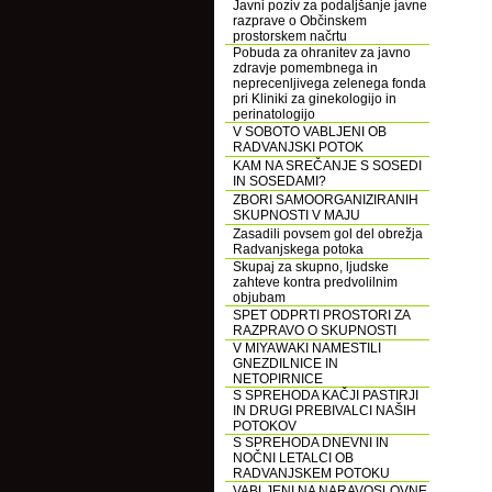
Javni poziv za podaljšanje javne
razprave o Občinskem
prostorskem načrtu
Pobuda za ohranitev za javno
zdravje pomembnega in
neprecenljivega zelenega fonda
pri Kliniki za ginekologijo in
perinatologijo
V SOBOTO VABLJENI OB
RADVANJSKI POTOK
KAM NA SREČANJE S SOSEDI
IN SOSEDAMI?
ZBORI SAMOORGANIZIRANIH
SKUPNOSTI V MAJU
Zasadili povsem gol del obrežja
Radvanjskega potoka
Skupaj za skupno, ljudske
zahteve kontra predvolilnim
objubam
SPET ODPRTI PROSTORI ZA
RAZPRAVO O SKUPNOSTI
V MIYAWAKI NAMESTILI
GNEZDILNICE IN
NETOPIRNICE
S SPREHODA KAČJI PASTIRJI
IN DRUGI PREBIVALCI NAŠIH
POTOKOV
S SPREHODA DNEVNI IN
NOČNI LETALCI OB
RADVANJSKEM POTOKU
VABLJENI NA NARAVOSLOVNE