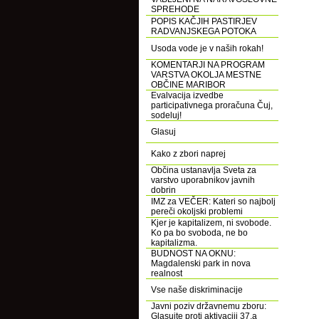
SPREHODE
POPIS KAČJIH PASTIRJEV
RADVANJSKEGA POTOKA
Usoda vode je v naših rokah!
KOMENTARJI NA PROGRAM
VARSTVA OKOLJA MESTNE
OBČINE MARIBOR
Evalvacija izvedbe
participativnega proračuna Čuj,
sodeluj!
Glasuj
Kako z zbori naprej
Občina ustanavlja Sveta za
varstvo uporabnikov javnih
dobrin
IMZ za VEČER: Kateri so najbolj
pereči okoljski problemi
Kjer je kapitalizem, ni svobode.
Ko pa bo svoboda, ne bo
kapitalizma.
BUDNOST NA OKNU:
Magdalenski park in nova
realnost
Vse naše diskriminacije
Javni poziv državnemu zboru:
Glasujte proti aktivaciji 37.a