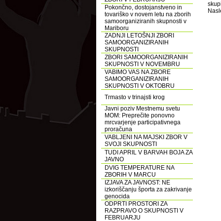
skup
Pokončno, dostojanstveno in
Nasle
tovariško v novem letu na zborih
samoorganiziranih skupnosti v
Mariboru
ZADNJI LETOŠNJI ZBORI
SAMOORGANIZIRANIH
SKUPNOSTI
ZBORI SAMOORGANIZIRANIH
SKUPNOSTI V NOVEMBRU
VABIMO VAS NA ZBORE
SAMOORGANIZIRANIH
SKUPNOSTI V OKTOBRU
Trmasto v trinajsti krog
Javni poziv Mestnemu svetu
MOM: Preprečite ponovno
mrcvarjenje participativnega
proračuna
VABLJENI NA MAJSKI ZBOR V
SVOJI SKUPNOSTI
TUDI APRIL V BARVAH BOJA ZA
JAVNO
DVIG TEMPERATURE NA
ZBORIH V MARCU
IZJAVA ZA JAVNOST: NE
izkoriščanju športa za zakrivanje
genocida
ODPRTI PROSTORI ZA
RAZPRAVO O SKUPNOSTI V
FEBRUARJU