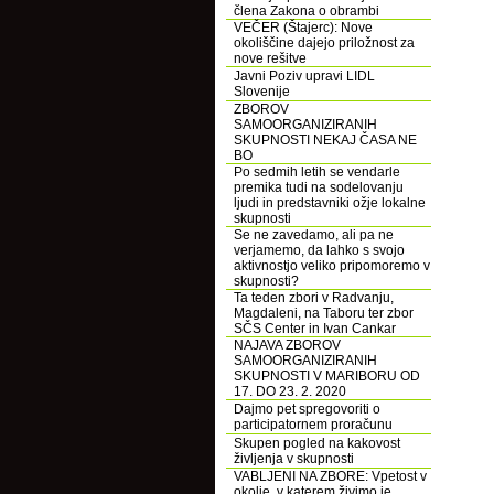
člena Zakona o obrambi
VEČER (Štajerc): Nove
okoliščine dajejo priložnost za
nove rešitve
Javni Poziv upravi LIDL
Slovenije
ZBOROV
SAMOORGANIZIRANIH
SKUPNOSTI NEKAJ ČASA NE
BO
Po sedmih letih se vendarle
premika tudi na sodelovanju
ljudi in predstavniki ožje lokalne
skupnosti
Se ne zavedamo, ali pa ne
verjamemo, da lahko s svojo
aktivnostjo veliko pripomoremo v
skupnosti?
Ta teden zbori v Radvanju,
Magdaleni, na Taboru ter zbor
SČS Center in Ivan Cankar
NAJAVA ZBOROV
SAMOORGANIZIRANIH
SKUPNOSTI V MARIBORU OD
17. DO 23. 2. 2020
Dajmo pet spregovoriti o
participatornem proračunu
Skupen pogled na kakovost
življenja v skupnosti
VABLJENI NA ZBORE: Vpetost v
okolje, v katerem živimo je