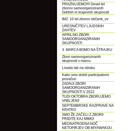
PRAZNUJEMO!!!! Deset let
zborov samoorganiziranih
četrtnih in krajevnih skupnosti
IMZ: 10 let zborov občank_ov
URESNIČITEV LJUDSKIH
ZAHTEV
APRILSKI ZBORI
SAMOORGANIZIRANIH
SKUPNOSTI
3. MARCA BOMO NA ŠTRAJKU
Zbori samoorganiziranih
skupnosti v marcu
Livada lab na obisku
Kako smo dobili participatorni
proračun
ZADNJI ZBORI
SAMOORGANIZIRANIH
SKUPNOSTI V 2022
TUDI OKTOBRA ZBORUJEMO.
VABLJENI!
SEPTEMBRSKE RAZPRAVE NA
KRATKO
SMO ŽE ZAČELI Z ZBORI!
PRIDITE KAJ MIMO!
MEDNATRODNA NOČ
NETOPIRJEV OB MIYAWAKIJU