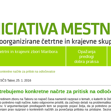
etrtni in krajevni zbori Maribora
Opažanja
predlogi
dobra praksa
nkretne načrte za pritisk na odločevalce
 SČS Tabor, 25. 1. 2016
trebujemo konkretne načrte za pritisk na odloč
redinem zboru na Taboru so največ časa namenili razpravi o temah, o katerih bi žel
lo potrebno najti načine, kako odgovorne prisiliti, da začnejo delati na problematikah
ov. V argumentacijah predlaganih tem se pogosto pojavi želja, da je potrebno pove
njen prav razpravi o konkretnih načrtih za povečanja pritiska na pristojne. Sezna