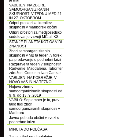
je mar
VABLJENI NA ZBORE
SAMOORGANIZIRANIH
SKUPNOSTI V TEDNU MED 21.
IN 27. OKTOBROM
Odprti prostori za krepitev
skupnosti v mariborski občini
Odprti prostori za medsosedsko
sodelovanje v svoji MČ ali KS
STANJE PLANETA KOT GA VIDI
ZNANOST
Zbori samoorganiziranih
skupnosti v MB ta teden, v torek
pa predavanje o podnebni krizi
Razprave ta teden v skupnostih
Radvanje, Magdalena, Tabor ter
združeni Center in Ivan Cankar
VABLJENI NA POBREŽJE, V
NOVO VAS IN NA TEZNO
Najava zborov
samoorganiziranih skupnosti od
9. 9. do 13. 9. 2019
VABILO: September je tu, prav
tako tudi zbori
samoorganiziranih skupnosti v
Mariboru
Javna pobuda občini v zvezi s
podnebno krizo
MINUTA DO POLČASA
Zadnji cikel pred poletnim