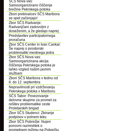
SČS Nova vas:
Samoorganizirano čiščenje
brežine Pekrskega potoka
Zbori prebivalcev SČS Maribora
se spet začenjajo!
Zbor SČS Radvanje:
Radvanjčani zadovoljni z
doseženim, a že gledajo naprej
Predstavitev participatornega
proračuna
Zbor SČS Center in Ivan Cankar:
Še naprej o prostorski
problematiki mestnega jedra
Zbor SČS Nova vas:
Samoorganizirana akcija
čiščenja Pekrskega potoka je
lahko vzgled našim javnim
službam
Zbori SČS Maribora v tednu od
8. do 12. septembra
Nepravilnosti pri vzdrževanju
Pekrskega potoka v Mariboru
SČS Tabor: Povezovanje
delovne skupine za promet za
rešitev problematike ceste
Proletarskih brigad
Zbor SČS Studenci: Zbiranje
podpisov v polnem teku
Zbor SČS Pobrežje: Nujen
ponovni razmislitek o
prometnem režimu na Pobrežju