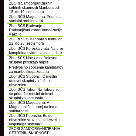
ZBORI Samoorganiziranih
četrtnih skupnosti Maribora od
15. do 19. septembra
Zbor SČS Magdalena: Prioriteta
socialni problematiki
Zbor SČS Radvanje:
Radvanjčani zaradi kanalizacije
v akcijo
ZBORI SČS Maribora v tednu od
22. do 26. septembra
Zbor SČS Koroška vrata: Najprej
kompletna evidenca, nato pritisk
Zbor SČS Nova vas: Delovne
skupine pritiskajo naprej
Predvolilno soočenje kandidatov
za mariboskega župana
Zbor SČS Studenci: O mestni
delovni skupini za Južno
obvoznico
Zbor SČS Tabor: Na Taboru so
se pridružili mestni delovni
skupini za komunalo
Zbor SČS Magdalena: V
Magdaleni še naprej na temo
solidarnosti
Zbor SČS Pobrežje: Bo del
obvoznice skozi mesto izvzet iz
vinjetnega sistema?
ZBORI SAMOORGANIZIRANIH
ČETRTNIH SKUPNOSTI