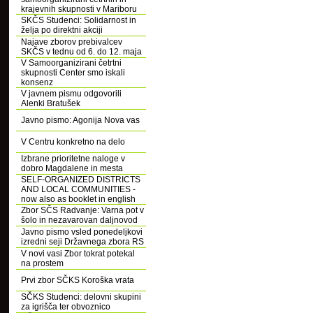
krajevnih skupnosti v Mariboru
SKČS Studenci: Solidarnost in
želja po direktni akciji
Najave zborov prebivalcev
SKČS v tednu od 6. do 12. maja
V Samoorganizirani četrtni
skupnosti Center smo iskali
konsenz
V javnem pismu odgovorili
Alenki Bratušek
Javno pismo: Agonija Nova vas
V Centru konkretno na delo
Izbrane prioritetne naloge v
dobro Magdalene in mesta
SELF-ORGANIZED DISTRICTS
AND LOCAL COMMUNITIES -
now also as booklet in english
Zbor SČS Radvanje: Varna pot v
šolo in nezavarovan daljnovod
Javno pismo vsled ponedeljkovi
izredni seji Državnega zbora RS
V novi vasi Zbor tokrat potekal
na prostem
Prvi zbor SČKS Koroška vrata
SČKS Studenci: delovni skupini
za igrišča ter obvoznico