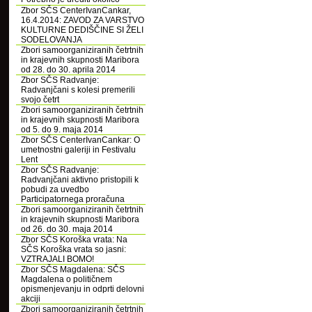
Zbor SČS CenterIvanCankar,
16.4.2014: ZAVOD ZA VARSTVO
KULTURNE DEDIŠČINE SI ŽELI
SODELOVANJA
Zbori samoorganiziranih četrtnih
in krajevnih skupnosti Maribora
od 28. do 30. aprila 2014
Zbor SČS Radvanje:
Radvanjčani s kolesi premerili
svojo četrt
Zbori samoorganiziranih četrtnih
in krajevnih skupnosti Maribora
od 5. do 9. maja 2014
Zbor SČS CenterIvanCankar: O
umetnostni galeriji in Festivalu
Lent
Zbor SČS Radvanje:
Radvanjčani aktivno pristopili k
pobudi za uvedbo
Participatornega proračuna
Zbori samoorganiziranih četrtnih
in krajevnih skupnosti Maribora
od 26. do 30. maja 2014
Zbor SČS Koroška vrata: Na
SČS Koroška vrata so jasni:
VZTRAJALI BOMO!
Zbor SČS Magdalena: SČS
Magdalena o političnem
opismenjevanju in odprti delovni
akciji
Zbori samoorganiziranih četrtnih