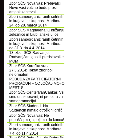
Zbor SČS Nova vas: Prebivalci
Nove vasi več ne bodo prosili
ampak zahtevali
Zbori samoorganiziranih četrtnih
in krajevnih skupnosti Maribora
24. do 28. marca 2014
Zbor SČS Magdalena: O križanju
železnice in Ljubljanske ulice
Zbori samoorganiziranih četrtnih
in krajevnih skupnosti Maribora
od 31.3. do 4.4. 2014
13. zbor SČS Radvanje:
Radvanjčani gostili predstavnike
MOM
Zbor SČS Koroška vrata,
27.3.2014: Tokrat zbor bolj
neformalen
POBUDA ZA PARTICIPATORNI
PRORAČUN – ODLOČAJ(MO) O
MESTU!
Zbor SČS CenterIvanCankar: Vsi
smo enakopravni, ni prostora za
samopromocijo!
Zbor SČS Studenci: Na
Studencih nimajo otroških igrišč
Zbor SČS Nova vas: Ne
popuščajmo, izpeljimo do konca!
Zbori samoorganiziranih četrtnih
in krajevnih skupnosti Maribora
7.4. do 11.4.2014