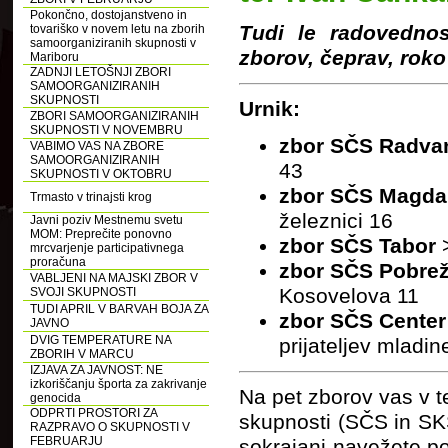
Pokončno, dostojanstveno in
Tudi le radovednos
tovariško v novem letu na zborih
samoorganiziranih skupnosti v
zborov, čeprav, roko
Mariboru
ZADNJI LETOŠNJI ZBORI
SAMOORGANIZIRANIH
SKUPNOSTI
Urnik:
ZBORI SAMOORGANIZIRANIH
SKUPNOSTI V NOVEMBRU
zbor
SČS Radva
VABIMO VAS NA ZBORE
SAMOORGANIZIRANIH
43
SKUPNOSTI V OKTOBRU
zbor
SČS Magda
Trmasto v trinajsti krog
železnici 16
Javni poziv Mestnemu svetu
MOM: Preprečite ponovno
zbor
SČS Tabor
mrcvarjenje participativnega
proračuna
zbor SČS Pobrež
VABLJENI NA MAJSKI ZBOR V
Kosovelova 11
SVOJI SKUPNOSTI
TUDI APRIL V BARVAH BOJA ZA
zbor
SČS Center 
JAVNO
DVIG TEMPERATURE NA
prijateljev mladi
ZBORIH V MARCU
IZJAVA ZA JAVNOST: NE
izkoriščanju športa za zakrivanje
Na pet zborov vas v t
genocida
ODPRTI PROSTORI ZA
skupnosti (SČS in SKS
RAZPRAVO O SKUPNOSTI V
FEBRUARJU
sokrajani navežete pog