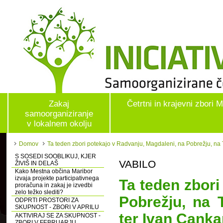
Zakaj
Četrtni in krajevni zbori 
samoorganiziranje
v lokalnem okolju
Domov
Ta teden zbori potekajo v Radvanju, Magdaleni, na Pobrežju, na T
S SOSEDI SOOBLIKUJ, KJER
VABILO
ŽIVIŠ IN DELAŠ
Kako Mestna občina Maribor
izvaja projekte participativnega
Ta teden zbori
proračuna in zakaj je izvedbi
zelo težko slediti?
Pobrežju, na 
ODPRTI PROSTORI ZA
SKUPNOST - ZBORI V APRILU
ter Ivan Canka
AKTIVIRAJ SE ZA SKUPNOST -
ZBORI V FEBRUARJU