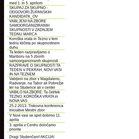
med 1. in 5. aprilom
SKUPAJ ZA SKUPNO -
ODGOVORI ŽUPANSKIH
KANDIDATK_OV
VABLJENI NA ZBORE
SAMOORGANIZIRANIH
SKUPNOSTI V ZADNJEM
TEDNU MARCA
Koroška vrata in Tezno v tem
tednu kličeta po skupnostnem
duhu
Ta teden razpravljamo o
Mariboru na 5 zborih
samoorganiziranih skupnosti
RAZPRAVE O SKUPNOSTI TA
TEDEN V PEKRAH, NOVI VASI
IN NA TEZNEM
Vabljeni na zbor v Magdaleno,
Radvanje, na Tabor ali Pobrežje
ter na Studence ali v center
VABILO NA ZBORE: Ta četrtek
TEZNO, KOROŠKA VRATA in
NOVA VAS
25.2.2013: Tiskovna konferenca
Iniciative Mestni zbor
V Novi vasi se spet dobimo 11.
aprila
3. aprila v Centru določamo
priorite
Dragi Studenčani! AKCIJA!