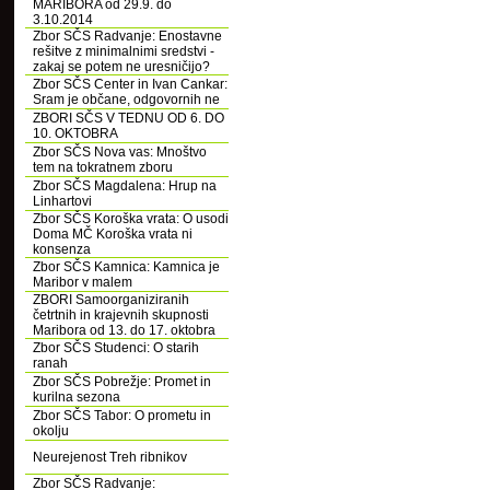
MARIBORA od 29.9. do
3.10.2014
Zbor SČS Radvanje: Enostavne
rešitve z minimalnimi sredstvi -
zakaj se potem ne uresničijo?
Zbor SČS Center in Ivan Cankar:
Sram je občane, odgovornih ne
ZBORI SČS V TEDNU OD 6. DO
10. OKTOBRA
Zbor SČS Nova vas: Mnoštvo
tem na tokratnem zboru
Zbor SČS Magdalena: Hrup na
Linhartovi
Zbor SČS Koroška vrata: O usodi
Doma MČ Koroška vrata ni
konsenza
Zbor SČS Kamnica: Kamnica je
Maribor v malem
ZBORI Samoorganiziranih
četrtnih in krajevnih skupnosti
Maribora od 13. do 17. oktobra
Zbor SČS Studenci: O starih
ranah
Zbor SČS Pobrežje: Promet in
kurilna sezona
Zbor SČS Tabor: O prometu in
okolju
Neurejenost Treh ribnikov
Zbor SČS Radvanje: