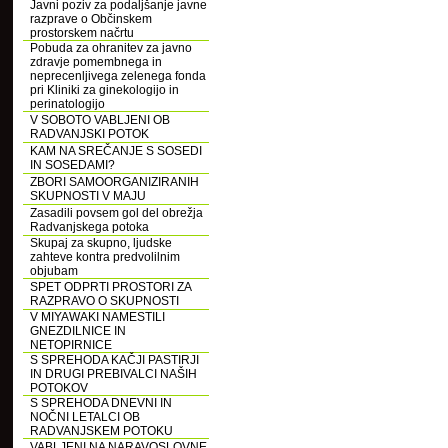
Javni poziv za podaljšanje javne
razprave o Občinskem
prostorskem načrtu
Pobuda za ohranitev za javno
zdravje pomembnega in
neprecenljivega zelenega fonda
pri Kliniki za ginekologijo in
perinatologijo
V SOBOTO VABLJENI OB
RADVANJSKI POTOK
KAM NA SREČANJE S SOSEDI
IN SOSEDAMI?
ZBORI SAMOORGANIZIRANIH
SKUPNOSTI V MAJU
Zasadili povsem gol del obrežja
Radvanjskega potoka
Skupaj za skupno, ljudske
zahteve kontra predvolilnim
objubam
SPET ODPRTI PROSTORI ZA
RAZPRAVO O SKUPNOSTI
V MIYAWAKI NAMESTILI
GNEZDILNICE IN
NETOPIRNICE
S SPREHODA KAČJI PASTIRJI
IN DRUGI PREBIVALCI NAŠIH
POTOKOV
S SPREHODA DNEVNI IN
NOČNI LETALCI OB
RADVANJSKEM POTOKU
VABLJENI NA NARAVOSLOVNE