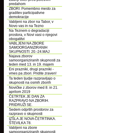
predahom
ZBORI: Pomembno mesto za
graditev participativne
demokracije
Vabljeni na zbor na Tabor, v
Novo vas in na Tezno
Na Teznem o degradaciji
prostora, v Novi vasi o njegovi
obogatitvi
VABLJENI NA ZBORE
SAMOORGANIZIRANIH
SKUPNOSTI: 20.-24.MAJ
Najava zborov
samoorganiziranih skupnosti za
teden med 13. in 19. majem
Eni prazniki, drugi prazniki -
vmes pa zbori. Pridite zraven!
Ta teden ljudje razpravljajo o
skupnosti na osmih zborih
Novičke z zborov med 8. in 21.
aprilom 2019
ČETRTEK JE DAN ZA
RAZPRAVO NA ZBORIH.
PRIDRUŽI SE.
Sedem odprtih prostorov za
razpravo o skupnosti
IZŠLA JE NOVA ČETRTINKA.
ŠTEVILKA 78.
Vabljeni na zbore
samoorganiziranih skupnosti