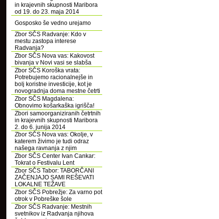
in krajevnih skupnosti Maribora
od 19. do 23. maja 2014
Gosposko še vedno urejamo
Zbor SČS Radvanje: Kdo v
mestu zastopa interese
Radvanja?
Zbor SČS Nova vas: Kakovost
bivanja v Novi vasi se slabša
Zbor SČS Koroška vrata:
Potrebujemo racionalnejše in
bolj koristne investicije, kot je
novogradnja doma mestne četrti
Zbor SČS Magdalena:
Obnovimo košarkaška igrišča!
Zbori samoorganiziranih četrtnih
in krajevnih skupnosti Maribora
2. do 6. junija 2014
Zbor SČS Nova vas: Okolje, v
katerem živimo je tudi odraz
našega ravnanja z njim
Zbor SČS Center Ivan Cankar:
Tokrat o Festivalu Lent
Zbor SČS Tabor: TABORČANI
ZAČENJAJO SAMI REŠEVATI
LOKALNE TEŽAVE
Zbor SČS Pobrežje: Za varno pot
otrok v Pobreške šole
Zbor SČS Radvanje: Mestnih
svetnikov iz Radvanja njihova