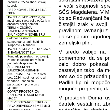
Začnite 2025 na zboru v svoji
v vaši skupnosti spr
soseski
PRED NOVIM LETOM ŠE NA
SČS Magdalena. V Mag
ZBOR
ko so Radvanjčani že 
JAVNO PISMO: Pokažite, da
mestnemu svetu volja občank in
čistejši zrak v svoji
občanov nekaj pomeni
TERMINI ZBOROV
pravilnem ravnanju z 
SAMOORGANIZIRANIH
SKUPNOSTI V NOVEMBRU
da se po čim ugodnejš
Oktober na zborih
zemeljski plin.
samoorganiziranih četrtnih
skupnosti v Mariboru
JAVNO PISMO VLADI RS: GAZA
V sredo vabijo na 
IN BANALNOST ZLA
Poudarki posveta o načrtovanju
pomembno, da se preb
zelene infrastrukture v času
zelo dobro pokazal
podnebnih sprememb
ŠE JUNIJSKI ZBORI
zastavljen tako, da m
SAMOORGANIZIRANIH
SKUPNOSTI, POTEM PAVZA
tem so do prizadetih p
Leto 2024 - spet nesrečno ali
vendarle usodno za
Padlih lip ni mogoče
participativni proračun v
mogoče preprečiti, da
Mariboru?
ODPRTI PROSTORI ZA
RAZPRAVO O SKUPNOSTI –
V prostorih Doma us
MAJ 24
DREVESNICA POD STREHO,
četrtek sestali na z
PRVA DREVESCA ŽE V ZEMLJI