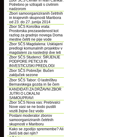
Zbor SČS Center in Ivan Cankar:
Potrebno je vztrajati s civilnim
nadzorom
Zbori samoorganiziranih četrtnih
in krajevnih skupnosti Maribora
od 23. do 27. junija 2014
Zbor SČS Koroška vrata:
Prostorska prezasedenost kot
razlog za gradnjo novega Doma
mestne četrti ne pije vode
Zbor SČS Magdalena: Usklajeni
predlogi komunalnih projektov v
magdaleni za naslednji dve leti
Zbor SČS Studenci: ŠIRJENJE
PODPORE PETICIJI IN
INVESTICIJSKI PREDLOGI
Zbor SČS Pobrežje: Bučen
zaključek sezone
Zbor SČS Tabor: O lastništvu
Bernavskega gozda in še čem
KANDIDATI ZA DRŽAVNI ZBOR
JUTRI O LOKALNI
SAMOUPRAVI
Zbor SČS Nova vas: Prebivalci
Nove vasi se ne bodo pustili
voziti žejne čez vodo
Postani moderator zborov
samoorganiziranih četrtnih
skupnosti v Mariboru
Kako se zgodijo spremembe? Ali
želiš biti del njih?