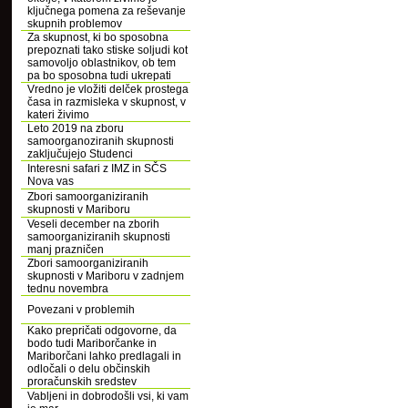
ključnega pomena za reševanje
skupnih problemov
Za skupnost, ki bo sposobna
prepoznati tako stiske soljudi kot
samovoljo oblastnikov, ob tem
pa bo sposobna tudi ukrepati
Vredno je vložiti delček prostega
časa in razmisleka v skupnost, v
kateri živimo
Leto 2019 na zboru
samoorganoziranih skupnosti
zaključujejo Studenci
Interesni safari z IMZ in SČS
Nova vas
Zbori samoorganiziranih
skupnosti v Mariboru
Veseli december na zborih
samoorganiziranih skupnosti
manj prazničen
Zbori samoorganiziranih
skupnosti v Mariboru v zadnjem
tednu novembra
Povezani v problemih
Kako prepričati odgovorne, da
bodo tudi Mariborčanke in
Mariborčani lahko predlagali in
odločali o delu občinskih
proračunskih sredstev
Vabljeni in dobrodošli vsi, ki vam