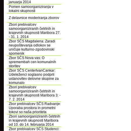
januarja 2014
Pomen samoorganiziranja v
lokalni skupnosti
Z delavnice moderiranja zborov
Zbori prebivalcev
samoorganiziranih četrtnih in
krajevnih skupnosti Maribora 27.
- 31. 1. 2014
Zbor SČS Magdalena: Zaradi
neupoštevanja odlokov se
uničuje kulturno-zgodovinski
spomenik
Zbor SČS Nova vas: O
spremembah cen komunalnih
storitev
Zbor SČS CenterIvanCankar:
Udeleženci soglasno podprli
ustanovitev delovne skupine za
komunalo
Zbori prebivalcev
samoorganiziranih četrtnih in
krajevnih skupnosti Maribora 3. -
7. 2. 2014
Zbor prebivalcev SČS Radvanje:
Uporaba prostora in prometni
tokovi so naša prioriteta
Zbori samoorganiziranih četrtnih
in krajevnih skupnosti Maribora
od 10. do 14. februarja 2014
Zbor prebivalcev SČS Studenci: