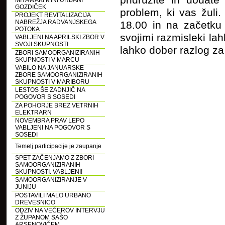
pridružite in dodat
MIYAWAKI MINI URBANI
GOZDIČEK
problem, ki vas žuli
PROJEKT REVITALIZACIJA
NABREŽJA RADVANJSKEGA
18.00 in na začetku
POTOKA
svojimi razmisleki lah
VABLJENI NA APRILSKI ZBOR V
SVOJI SKUPNOSTI
lahko dober razlog za
ZBORI SAMOORGANIZIRANIH
SKUPNOSTI V MARCU
VABILO NA JANUARSKE
ZBORE SAMOORGANIZIRANIH
SKUPNOSTI V MARIBORU
LESTOS ŠE ZADNJIČ NA
POGOVOR S SOSEDI
ZA POHORJE BREZ VETRNIH
ELEKTRARN
NOVEMBRA PRAV LEPO
VABLJENI NA POGOVOR S
SOSEDI
Temelj participacije je zaupanje
SPET ZAČENJAMO Z ZBORI
SAMOORGANIZIRANIH
SKUPNOSTI. VABLJENI!
SAMOORGANIZIRANJE V
JUNIJU
POSTAVILI MALO URBANO
DREVESNICO
ODZIV NA VEČEROV INTERVJU
Z ŽUPANOM SAŠO
ARSENOVIČEM