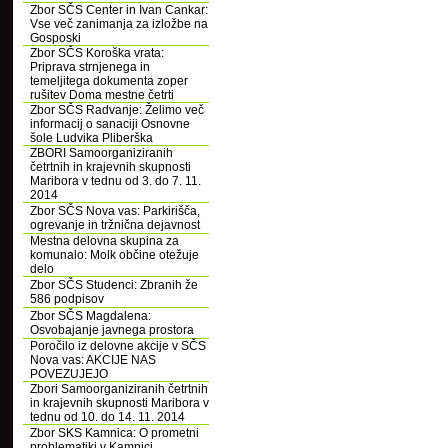
Zbor SČS Center in Ivan Cankar:
Vse več zanimanja za izložbe na
Gosposki
Zbor SČS Koroška vrata:
Priprava strnjenega in
temeljitega dokumenta zoper
rušitev Doma mestne četrti
Zbor SČS Radvanje: Želimo več
informacij o sanaciji Osnovne
šole Ludvika Pliberška
ZBORI Samoorganiziranih
četrtnih in krajevnih skupnosti
Maribora v tednu od 3. do 7. 11.
2014
Zbor SČS Nova vas: Parkirišča,
ogrevanje in tržnična dejavnost
Mestna delovna skupina za
komunalo: Molk občine otežuje
delo
Zbor SČS Studenci: Zbranih že
586 podpisov
Zbor SČS Magdalena:
Osvobajanje javnega prostora
Poročilo iz delovne akcije v SČS
Nova vas: AKCIJE NAS
POVEZUJEJO
Zbori Samoorganiziranih četrtnih
in krajevnih skupnosti Maribora v
tednu od 10. do 14. 11. 2014
Zbor SKS Kamnica: O prometni
problematiki v Kamnici