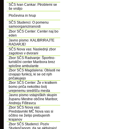
SČS Ivan Cankar: Ptroblemi se
še vrstijo
Pločevina in hrup
SČS Studenci: O pomenu
samoorganiziranosti
Zbor SČS Center: Center naj bo
eden
Javno pismo: KALIBRIRAJTE
RADARJE!
SČS Nova vas: Naslednji zbor
zagotovo v dvorani
Zbor SČS Radvanje: Športno-
turistični center Maribora brez
splošne ambulante
Zbor SČS Magdalena: Oblasti ne
izvajajo funkcij, ki se od njih
pričakujejo
Zbor SČS Center: Že v kratkem
bomo priča nekoliko bolj
urejenemu središču mesta
Javno pismo vstajniških skupin
županu Mestne občine Maribor,
Andreju Fištravcu
Zbor SČS Nova vas:
Predstavniki MČ Nova vas si
očitno ne želijo prebujenih
krajanov
Zbor SČS Studenci: Poziv
Studenčanom, da se aktivirajo!