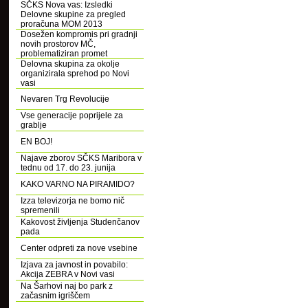
SČKS Nova vas: Izsledki
Delovne skupine za pregled
proračuna MOM 2013
Dosežen kompromis pri gradnji
novih prostorov MČ,
problematiziran promet
Delovna skupina za okolje
organizirala sprehod po Novi
vasi
Nevaren Trg Revolucije
Vse generacije poprijele za
grablje
EN BOJ!
Najave zborov SČKS Maribora v
tednu od 17. do 23. junija
KAKO VARNO NA PIRAMIDO?
Izza televizorja ne bomo nič
spremenili
Kakovost življenja Studenčanov
pada
Center odpreti za nove vsebine
Izjava za javnost in povabilo:
Akcija ZEBRA v Novi vasi
Na Šarhovi naj bo park z
začasnim igriščem