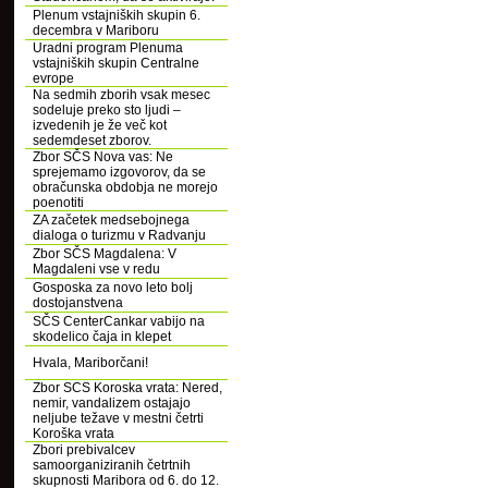
Plenum vstajniških skupin 6.
decembra v Mariboru
Uradni program Plenuma
vstajniških skupin Centralne
evrope
Na sedmih zborih vsak mesec
sodeluje preko sto ljudi –
izvedenih je že več kot
sedemdeset zborov.
Zbor SČS Nova vas: Ne
sprejemamo izgovorov, da se
obračunska obdobja ne morejo
poenotiti
ZA začetek medsebojnega
dialoga o turizmu v Radvanju
Zbor SČS Magdalena: V
Magdaleni vse v redu
Gosposka za novo leto bolj
dostojanstvena
SČS CenterCankar vabijo na
skodelico čaja in klepet
Hvala, Mariborčani!
Zbor SCS Koroska vrata: Nered,
nemir, vandalizem ostajajo
neljube težave v mestni četrti
Koroška vrata
Zbori prebivalcev
samoorganiziranih četrtnih
skupnosti Maribora od 6. do 12.