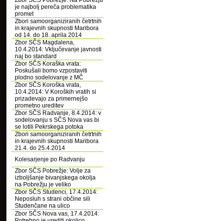
Zbor SČS Pobrežje: Na Pobrežju
je najbolj pereča problematika
promet
Zbori samoorganiziranih četrtnih
in krajevnih skupnosti Maribora
od 14. do 18. aprila 2014
Zbor SČS Magdalena,
10.4.2014: Vključevanje javnosti
naj bo standard
Zbor SČS Koraška vrata:
Poskušali bomo vzpostaviti
plodno sodelovanje z MČ
Zbor SČS Koroška vrata,
10.4.2014: V Koroških vratih si
prizadevajo za primernejšo
prometno ureditev
Zbor SČS Radvanje, 8.4.2014: v
sodelovanju s SČS Nova vas bi
se lotili Pekrskega potoka
Zbori samoorganiziranih četrtnih
in krajevnih skupnosti Maribora
21.4. do 25.4.2014
Kolesarjenje po Radvanju
Zbor SČS Pobrežje: Volje za
izboljšanje bivanjskega okolja
na Pobrežju je veliko
Zbor SČS Studenci, 17.4.2014:
Neposluh s strani občine sili
Studenčane na ulico
Zbor SČS Nova vas, 17.4.2014:
Potrebno je urediti okolico