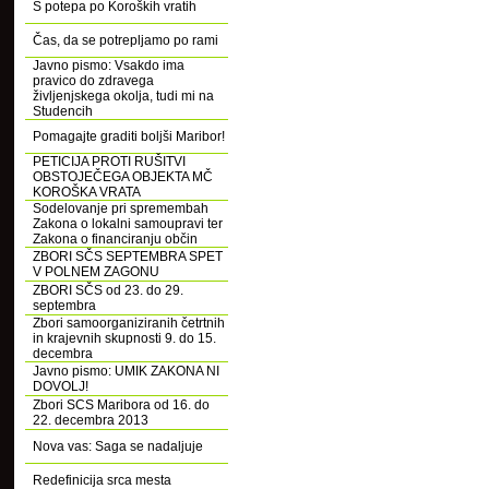
S potepa po Koroških vratih
Čas, da se potrepljamo po rami
Javno pismo: Vsakdo ima
pravico do zdravega
življenjskega okolja, tudi mi na
Studencih
Pomagajte graditi boljši Maribor!
PETICIJA PROTI RUŠITVI
OBSTOJEČEGA OBJEKTA MČ
KOROŠKA VRATA
Sodelovanje pri spremembah
Zakona o lokalni samoupravi ter
Zakona o financiranju občin
ZBORI SČS SEPTEMBRA SPET
V POLNEM ZAGONU
ZBORI SČS od 23. do 29.
septembra
Zbori samoorganiziranih četrtnih
in krajevnih skupnosti 9. do 15.
decembra
Javno pismo: UMIK ZAKONA NI
DOVOLJ!
Zbori SCS Maribora od 16. do
22. decembra 2013
Nova vas: Saga se nadaljuje
Redefinicija srca mesta