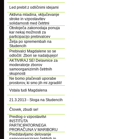
Led prebit z odličnimi idejami
Aktivna mladina, vključevanje
stroke in vzpostavitev
solidarnosti med četrtmi
Obstoječa zakonodaja ponuja
kar nekaj možnosti za
participacijo prebivalcev
Želja po spremembah na
Studencih
Prebivalci Magdalene so se
odločili: Zbori se nadaljujejo!
AKTIVIRAJ SE! Delavnice za
moderatorje zborov
samoorganizirnih četrtnih
skupnosti
Ne bomo plačevali uporabe
prostorov, ki smo jih mi zgradili!
Vstala tudi Magdalena
21.3.2013 - Sloga na Studencih
Človek, zbudi se!
Predlog o vzpostavitvi
INSTITUTA
PARTICIPATORNEGA
PRORAČUNA V MARIBORU
Predstavljamo delovanje
samoorganizirani četrtnih in