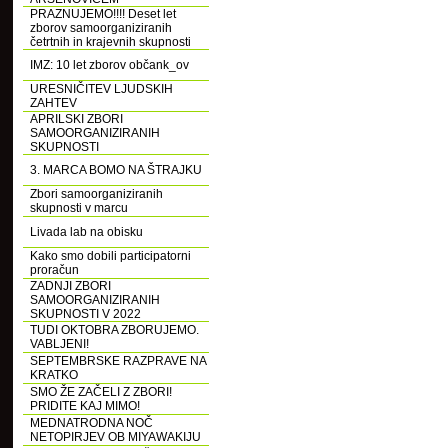
PRAZNUJEMO!!!! Deset let
zborov samoorganiziranih
četrtnih in krajevnih skupnosti
IMZ: 10 let zborov občank_ov
URESNIČITEV LJUDSKIH
ZAHTEV
APRILSKI ZBORI
SAMOORGANIZIRANIH
SKUPNOSTI
3. MARCA BOMO NA ŠTRAJKU
Zbori samoorganiziranih
skupnosti v marcu
Livada lab na obisku
Kako smo dobili participatorni
proračun
ZADNJI ZBORI
SAMOORGANIZIRANIH
SKUPNOSTI V 2022
TUDI OKTOBRA ZBORUJEMO.
VABLJENI!
SEPTEMBRSKE RAZPRAVE NA
KRATKO
SMO ŽE ZAČELI Z ZBORI!
PRIDITE KAJ MIMO!
MEDNATRODNA NOČ
NETOPIRJEV OB MIYAWAKIJU