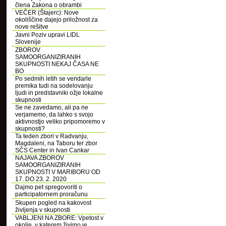
člena Zakona o obrambi
VEČER (Štajerc): Nove
okoliščine dajejo priložnost za
nove rešitve
Javni Poziv upravi LIDL
Slovenije
ZBOROV
SAMOORGANIZIRANIH
SKUPNOSTI NEKAJ ČASA NE
BO
Po sedmih letih se vendarle
premika tudi na sodelovanju
ljudi in predstavniki ožje lokalne
skupnosti
Se ne zavedamo, ali pa ne
verjamemo, da lahko s svojo
aktivnostjo veliko pripomoremo v
skupnosti?
Ta teden zbori v Radvanju,
Magdaleni, na Taboru ter zbor
SČS Center in Ivan Cankar
NAJAVA ZBOROV
SAMOORGANIZIRANIH
SKUPNOSTI V MARIBORU OD
17. DO 23. 2. 2020
Dajmo pet spregovoriti o
participatornem proračunu
Skupen pogled na kakovost
življenja v skupnosti
VABLJENI NA ZBORE: Vpetost v
okolje, v katerem živimo je