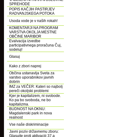
SPREHODE
POPIS KAČJIH PASTIRJEV
RADVANJSKEGA POTOKA
Usoda vode je v naših rokah!
KOMENTARJI NA PROGRAM
VARSTVA OKOLJA MESTNE
OBČINE MARIBOR
Evalvacija izvedbe
participativnega proračuna Čuj,
sodeluj!
Glasuj
Kako z zbori naprej
Občina ustanavlja Sveta za
varstvo uporabnikov javnih
dobrin
IMZ za VEČER: Kateri so najbolj
pereči okoljski problemi
Kjer je kapitalizem, ni svobode.
Ko pa bo svoboda, ne bo
kapitalizma.
BUDNOST NA OKNU:
Magdalenski park in nova
realnost
Vse naše diskriminacije
Javni poziv državnemu zboru:
Glasujte proti aktivaciji 37.a