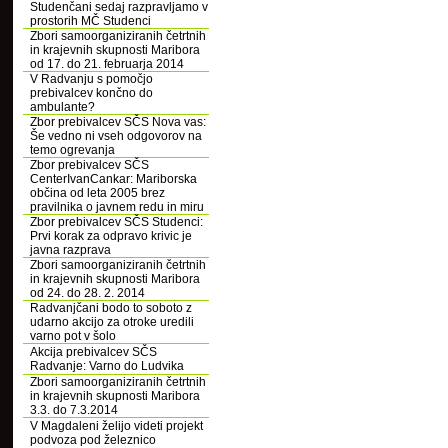
Studenčani sedaj razpravljamo v
prostorih MČ Studenci
Zbori samoorganiziranih četrtnih
in krajevnih skupnosti Maribora
od 17. do 21. februarja 2014
V Radvanju s pomočjo
prebivalcev končno do
ambulante?
Zbor prebivalcev SČS Nova vas:
Še vedno ni vseh odgovorov na
temo ogrevanja
Zbor prebivalcev SČS
CenterIvanCankar: Mariborska
občina od leta 2005 brez
pravilnika o javnem redu in miru
Zbor prebivalcev SČS Studenci:
Prvi korak za odpravo krivic je
javna razprava
Zbori samoorganiziranih četrtnih
in krajevnih skupnosti Maribora
od 24. do 28. 2. 2014
Radvanjčani bodo to soboto z
udarno akcijo za otroke uredili
varno pot v šolo
Akcija prebivalcev SČS
Radvanje: Varno do Ludvika
Zbori samoorganiziranih četrtnih
in krajevnih skupnosti Maribora
3.3. do 7.3.2014
V Magdaleni želijo videti projekt
podvoza pod železnico