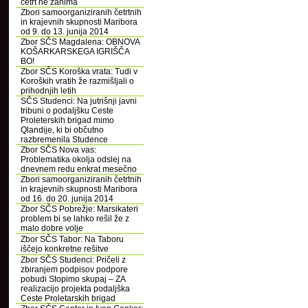
četrt ne zanima
Zbori samoorganiziranih četrtnih
in krajevnih skupnosti Maribora
od 9. do 13. junija 2014
Zbor SČS Magdalena: OBNOVA
KOŠARKARSKEGA IGRIŠČA
BO!
Zbor SČS Koroška vrata: Tudi v
Koroških vratih že razmišljali o
prihodnjih letih
SČS Studenci: Na jutrišnji javni
tribuni o podaljšku Ceste
Proleterskih brigad mimo
Qlandije, ki bi občutno
razbremenila Studence
Zbor SČS Nova vas:
Problematika okolja odslej na
dnevnem redu enkrat mesečno
Zbori samoorganiziranih četrtnih
in krajevnih skupnosti Maribora
od 16. do 20. junija 2014
Zbor SČS Pobrežje: Marsikateri
problem bi se lahko rešil že z
malo dobre volje
Zbor SČS Tabor: Na Taboru
iščejo konkretne rešitve
Zbor SČS Studenci: Pričeli z
zbiranjem podpisov podpore
pobudi Stopimo skupaj – ZA
realizacijo projekta podaljška
Ceste Proletarskih brigad