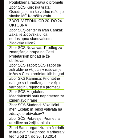
Poglobljena razprava o prometu
Zbor SČS Koroška vrata:
Osrednja tema še vedno rušenje
stavbe MČ Koroška vrata
ZBORI V TEDNU OD 20. DO 24.
OKTOBRA
Zbor SČS center in Ivan Cankar:
Zakaj je Židovska ulica
nedostopna stanovalcem
Židovske ulice?
Zbor SČS Nova vas: Predlog za
zmanjšanje hrupa na Cesti
Proletarskih brigad je že
oblikovan
Zbor SČS Tabor: SČS Tabor se
želi aktivno vključiti v reševanje
težav s Cesto proletarskih brigad
Zbor SKS Kamnica: Prioritetne
naloge so kanalizcija ter večja
varnost in urejenost v prometu
Zbor SČS Magdalena:
Magdalenski park neprimeren za
izmenjavo hrane
Zbor SČS Studenci: V kolikšni
meri Ecolab in Tekol vplivata na
zdravje prebivalcev?
Zbor SČS Pobrežje: Prometna
ureditev po želji kapitala
Zbori Samoorganiziranih četrtnih
in krajevnih skupnosti Maribora v
tednu od 27. do 30. 10.2014