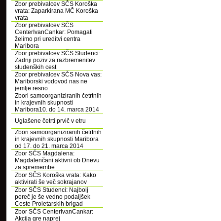
Zbor prebivalcev SČS Koroška
vrata: Zaparkirana MČ Koroška
vrata
Zbor prebivalcev SČS
CenterIvanCankar: Pomagati
želimo pri ureditvi centra
Maribora
Zbor prebivalcev SČS Studenci:
Zadnji poziv za razbremenitev
studenških cest
Zbor prebivalcev SČS Nova vas:
Mariborski vodovod nas ne
jemlje resno
Zbori samoorganiziranih četrtnih
in krajevnih skupnosti
Maribora10. do 14. marca 2014
Uglašene četrti prvič v etru
Zbori samoorganiziranih četrtnih
in krajevnih skupnosti Maribora
od 17. do 21. marca 2014
Zbor SČS Magdalena:
Magdalenčani aktivni ob Dnevu
za spremembe
Zbor SČS Koroška vrata: Kako
aktivirati še več sokrajanov
Zbor SČS Studenci: Najbolj
pereč je še vedno podaljšek
Ceste Proletarskih brigad
Zbor SČS CenterIvanCankar:
Akcija gre naprej