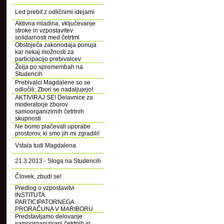
Led prebit z odličnimi idejami
Aktivna mladina, vključevanje
stroke in vzpostavitev
solidarnosti med četrtmi
Obstoječa zakonodaja ponuja
kar nekaj možnosti za
participacijo prebivalcev
Želja po spremembah na
Studencih
Prebivalci Magdalene so se
odločili: Zbori se nadaljujejo!
AKTIVIRAJ SE! Delavnice za
moderatorje zborov
samoorganizirnih četrtnih
skupnosti
Ne bomo plačevali uporabe
prostorov, ki smo jih mi zgradili!
Vstala tudi Magdalena
21.3.2013 - Sloga na Studencih
Človek, zbudi se!
Predlog o vzpostavitvi
INSTITUTA
PARTICIPATORNEGA
PRORAČUNA V MARIBORU
Predstavljamo delovanje
samoorganizirani četrtnih in