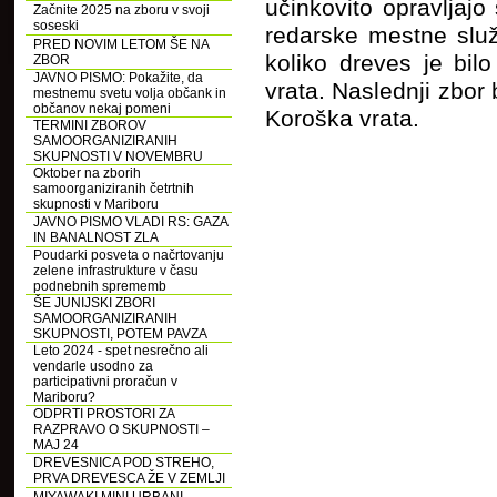
učinkovito opravljajo 
Začnite 2025 na zboru v svoji
soseski
redarske mestne služ
PRED NOVIM LETOM ŠE NA
koliko dreves je bil
ZBOR
JAVNO PISMO: Pokažite, da
vrata. Naslednji zbor 
mestnemu svetu volja občank in
občanov nekaj pomeni
Koroška vrata.
TERMINI ZBOROV
SAMOORGANIZIRANIH
SKUPNOSTI V NOVEMBRU
Oktober na zborih
samoorganiziranih četrtnih
skupnosti v Mariboru
JAVNO PISMO VLADI RS: GAZA
IN BANALNOST ZLA
Poudarki posveta o načrtovanju
zelene infrastrukture v času
podnebnih sprememb
ŠE JUNIJSKI ZBORI
SAMOORGANIZIRANIH
SKUPNOSTI, POTEM PAVZA
Leto 2024 - spet nesrečno ali
vendarle usodno za
participativni proračun v
Mariboru?
ODPRTI PROSTORI ZA
RAZPRAVO O SKUPNOSTI –
MAJ 24
DREVESNICA POD STREHO,
PRVA DREVESCA ŽE V ZEMLJI