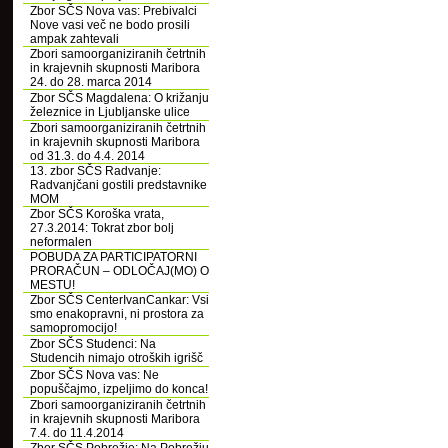
Zbor SČS Nova vas: Prebivalci
Nove vasi več ne bodo prosili
ampak zahtevali
Zbori samoorganiziranih četrtnih
in krajevnih skupnosti Maribora
24. do 28. marca 2014
Zbor SČS Magdalena: O križanju
železnice in Ljubljanske ulice
Zbori samoorganiziranih četrtnih
in krajevnih skupnosti Maribora
od 31.3. do 4.4. 2014
13. zbor SČS Radvanje:
Radvanjčani gostili predstavnike
MOM
Zbor SČS Koroška vrata,
27.3.2014: Tokrat zbor bolj
neformalen
POBUDA ZA PARTICIPATORNI
PRORAČUN – ODLOČAJ(MO) O
MESTU!
Zbor SČS CenterIvanCankar: Vsi
smo enakopravni, ni prostora za
samopromocijo!
Zbor SČS Studenci: Na
Studencih nimajo otroških igrišč
Zbor SČS Nova vas: Ne
popuščajmo, izpeljimo do konca!
Zbori samoorganiziranih četrtnih
in krajevnih skupnosti Maribora
7.4. do 11.4.2014