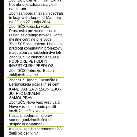
Zbor SČS Center in Ivan Cankar:
Potrebno je vztrajati s civilnim
nadzorom
Zbori samoorganiziranih četrtnih
in krajevnih skupnosti Maribora
od 23. do 27. junija 2014
Zbor SČS Koroška vrata:
Prostorska prezasedenost kot
razlog za gradnjo novega Doma
mestne četrti ne pije vode
Zbor SČS Magdalena: Usklajeni
predlogi komunalnih projektov v
magdaleni za naslednji dve leti
Zbor SČS Studenci: ŠIRJENJE
PODPORE PETICIJI IN
INVESTICIJSKI PREDLOGI
Zbor SČS Pobrežje: Bučen
zaključek sezone
Zbor SČS Tabor: O lastništvu
Bernavskega gozda in še čem
KANDIDATI ZA DRŽAVNI ZBOR
JUTRI O LOKALNI
SAMOUPRAVI
Zbor SČS Nova vas: Prebivalci
Nove vasi se ne bodo pustili
voziti žejne čez vodo
Postani moderator zborov
samoorganiziranih četrtnih
skupnosti v Mariboru
Kako se zgodijo spremembe? Ali
želiš biti del njih?