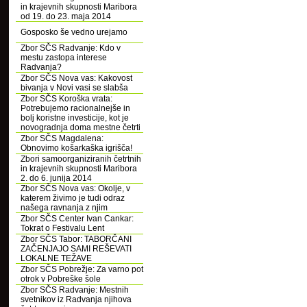
in krajevnih skupnosti Maribora
od 19. do 23. maja 2014
Gosposko še vedno urejamo
Zbor SČS Radvanje: Kdo v
mestu zastopa interese
Radvanja?
Zbor SČS Nova vas: Kakovost
bivanja v Novi vasi se slabša
Zbor SČS Koroška vrata:
Potrebujemo racionalnejše in
bolj koristne investicije, kot je
novogradnja doma mestne četrti
Zbor SČS Magdalena:
Obnovimo košarkaška igrišča!
Zbori samoorganiziranih četrtnih
in krajevnih skupnosti Maribora
2. do 6. junija 2014
Zbor SČS Nova vas: Okolje, v
katerem živimo je tudi odraz
našega ravnanja z njim
Zbor SČS Center Ivan Cankar:
Tokrat o Festivalu Lent
Zbor SČS Tabor: TABORČANI
ZAČENJAJO SAMI REŠEVATI
LOKALNE TEŽAVE
Zbor SČS Pobrežje: Za varno pot
otrok v Pobreške šole
Zbor SČS Radvanje: Mestnih
svetnikov iz Radvanja njihova