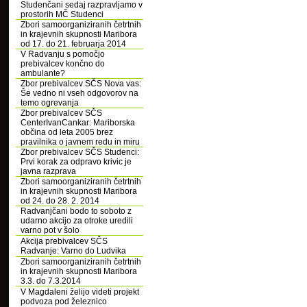
Studenčani sedaj razpravljamo v
prostorih MČ Studenci
Zbori samoorganiziranih četrtnih
in krajevnih skupnosti Maribora
od 17. do 21. februarja 2014
V Radvanju s pomočjo
prebivalcev končno do
ambulante?
Zbor prebivalcev SČS Nova vas:
Še vedno ni vseh odgovorov na
temo ogrevanja
Zbor prebivalcev SČS
CenterIvanCankar: Mariborska
občina od leta 2005 brez
pravilnika o javnem redu in miru
Zbor prebivalcev SČS Studenci:
Prvi korak za odpravo krivic je
javna razprava
Zbori samoorganiziranih četrtnih
in krajevnih skupnosti Maribora
od 24. do 28. 2. 2014
Radvanjčani bodo to soboto z
udarno akcijo za otroke uredili
varno pot v šolo
Akcija prebivalcev SČS
Radvanje: Varno do Ludvika
Zbori samoorganiziranih četrtnih
in krajevnih skupnosti Maribora
3.3. do 7.3.2014
V Magdaleni želijo videti projekt
podvoza pod železnico