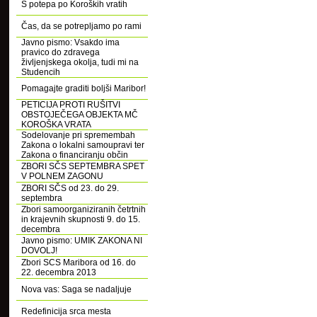
S potepa po Koroških vratih
Čas, da se potrepljamo po rami
Javno pismo: Vsakdo ima
pravico do zdravega
življenjskega okolja, tudi mi na
Studencih
Pomagajte graditi boljši Maribor!
PETICIJA PROTI RUŠITVI
OBSTOJEČEGA OBJEKTA MČ
KOROŠKA VRATA
Sodelovanje pri spremembah
Zakona o lokalni samoupravi ter
Zakona o financiranju občin
ZBORI SČS SEPTEMBRA SPET
V POLNEM ZAGONU
ZBORI SČS od 23. do 29.
septembra
Zbori samoorganiziranih četrtnih
in krajevnih skupnosti 9. do 15.
decembra
Javno pismo: UMIK ZAKONA NI
DOVOLJ!
Zbori SCS Maribora od 16. do
22. decembra 2013
Nova vas: Saga se nadaljuje
Redefinicija srca mesta