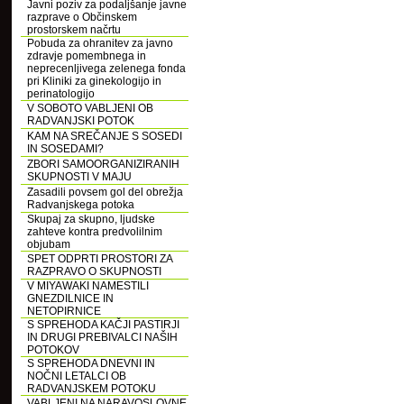
Javni poziv za podaljšanje javne
razprave o Občinskem
prostorskem načrtu
Pobuda za ohranitev za javno
zdravje pomembnega in
neprecenljivega zelenega fonda
pri Kliniki za ginekologijo in
perinatologijo
V SOBOTO VABLJENI OB
RADVANJSKI POTOK
KAM NA SREČANJE S SOSEDI
IN SOSEDAMI?
ZBORI SAMOORGANIZIRANIH
SKUPNOSTI V MAJU
Zasadili povsem gol del obrežja
Radvanjskega potoka
Skupaj za skupno, ljudske
zahteve kontra predvolilnim
objubam
SPET ODPRTI PROSTORI ZA
RAZPRAVO O SKUPNOSTI
V MIYAWAKI NAMESTILI
GNEZDILNICE IN
NETOPIRNICE
S SPREHODA KAČJI PASTIRJI
IN DRUGI PREBIVALCI NAŠIH
POTOKOV
S SPREHODA DNEVNI IN
NOČNI LETALCI OB
RADVANJSKEM POTOKU
VABLJENI NA NARAVOSLOVNE