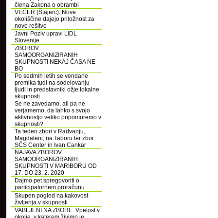
člena Zakona o obrambi
VEČER (Štajerc): Nove
okoliščine dajejo priložnost za
nove rešitve
Javni Poziv upravi LIDL
Slovenije
ZBOROV
SAMOORGANIZIRANIH
SKUPNOSTI NEKAJ ČASA NE
BO
Po sedmih letih se vendarle
premika tudi na sodelovanju
ljudi in predstavniki ožje lokalne
skupnosti
Se ne zavedamo, ali pa ne
verjamemo, da lahko s svojo
aktivnostjo veliko pripomoremo v
skupnosti?
Ta teden zbori v Radvanju,
Magdaleni, na Taboru ter zbor
SČS Center in Ivan Cankar
NAJAVA ZBOROV
SAMOORGANIZIRANIH
SKUPNOSTI V MARIBORU OD
17. DO 23. 2. 2020
Dajmo pet spregovoriti o
participatornem proračunu
Skupen pogled na kakovost
življenja v skupnosti
VABLJENI NA ZBORE: Vpetost v
okolje, v katerem živimo je