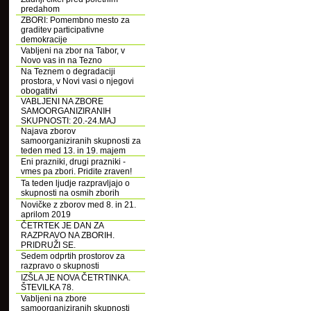
predahom
ZBORI: Pomembno mesto za
graditev participativne
demokracije
Vabljeni na zbor na Tabor, v
Novo vas in na Tezno
Na Teznem o degradaciji
prostora, v Novi vasi o njegovi
obogatitvi
VABLJENI NA ZBORE
SAMOORGANIZIRANIH
SKUPNOSTI: 20.-24.MAJ
Najava zborov
samoorganiziranih skupnosti za
teden med 13. in 19. majem
Eni prazniki, drugi prazniki -
vmes pa zbori. Pridite zraven!
Ta teden ljudje razpravljajo o
skupnosti na osmih zborih
Novičke z zborov med 8. in 21.
aprilom 2019
ČETRTEK JE DAN ZA
RAZPRAVO NA ZBORIH.
PRIDRUŽI SE.
Sedem odprtih prostorov za
razpravo o skupnosti
IZŠLA JE NOVA ČETRTINKA.
ŠTEVILKA 78.
Vabljeni na zbore
samoorganiziranih skupnosti