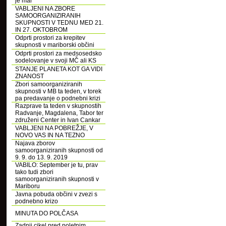
je mar
VABLJENI NA ZBORE
SAMOORGANIZIRANIH
SKUPNOSTI V TEDNU MED 21.
IN 27. OKTOBROM
Odprti prostori za krepitev
skupnosti v mariborski občini
Odprti prostori za medsosedsko
sodelovanje v svoji MČ ali KS
STANJE PLANETA KOT GA VIDI
ZNANOST
Zbori samoorganiziranih
skupnosti v MB ta teden, v torek
pa predavanje o podnebni krizi
Razprave ta teden v skupnostih
Radvanje, Magdalena, Tabor ter
združeni Center in Ivan Cankar
VABLJENI NA POBREŽJE, V
NOVO VAS IN NA TEZNO
Najava zborov
samoorganiziranih skupnosti od
9. 9. do 13. 9. 2019
VABILO: September je tu, prav
tako tudi zbori
samoorganiziranih skupnosti v
Mariboru
Javna pobuda občini v zvezi s
podnebno krizo
MINUTA DO POLČASA
Zadnji cikel pred poletnim