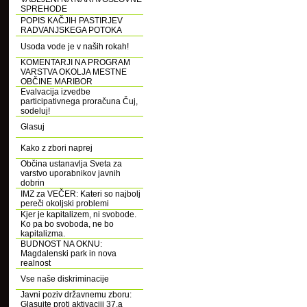
SPREHODE
POPIS KAČJIH PASTIRJEV
RADVANJSKEGA POTOKA
Usoda vode je v naših rokah!
KOMENTARJI NA PROGRAM
VARSTVA OKOLJA MESTNE
OBČINE MARIBOR
Evalvacija izvedbe
participativnega proračuna Čuj,
sodeluj!
Glasuj
Kako z zbori naprej
Občina ustanavlja Sveta za
varstvo uporabnikov javnih
dobrin
IMZ za VEČER: Kateri so najbolj
pereči okoljski problemi
Kjer je kapitalizem, ni svobode.
Ko pa bo svoboda, ne bo
kapitalizma.
BUDNOST NA OKNU:
Magdalenski park in nova
realnost
Vse naše diskriminacije
Javni poziv državnemu zboru:
Glasujte proti aktivaciji 37.a