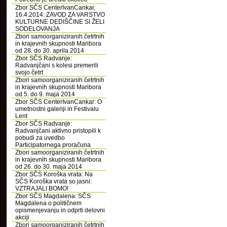
Zbor SČS CenterIvanCankar,
16.4.2014: ZAVOD ZA VARSTVO
KULTURNE DEDIŠČINE SI ŽELI
SODELOVANJA
Zbori samoorganiziranih četrtnih
in krajevnih skupnosti Maribora
od 28. do 30. aprila 2014
Zbor SČS Radvanje:
Radvanjčani s kolesi premerili
svojo četrt
Zbori samoorganiziranih četrtnih
in krajevnih skupnosti Maribora
od 5. do 9. maja 2014
Zbor SČS CenterIvanCankar: O
umetnostni galeriji in Festivalu
Lent
Zbor SČS Radvanje:
Radvanjčani aktivno pristopili k
pobudi za uvedbo
Participatornega proračuna
Zbori samoorganiziranih četrtnih
in krajevnih skupnosti Maribora
od 26. do 30. maja 2014
Zbor SČS Koroška vrata: Na
SČS Koroška vrata so jasni:
VZTRAJALI BOMO!
Zbor SČS Magdalena: SČS
Magdalena o političnem
opismenjevanju in odprti delovni
akciji
Zbori samoorganiziranih četrtnih