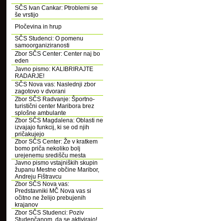
SČS Ivan Cankar: Ptroblemi se
še vrstijo
Pločevina in hrup
SČS Studenci: O pomenu
samoorganiziranosti
Zbor SČS Center: Center naj bo
eden
Javno pismo: KALIBRIRAJTE
RADARJE!
SČS Nova vas: Naslednji zbor
zagotovo v dvorani
Zbor SČS Radvanje: Športno-
turistični center Maribora brez
splošne ambulante
Zbor SČS Magdalena: Oblasti ne
izvajajo funkcij, ki se od njih
pričakujejo
Zbor SČS Center: Že v kratkem
bomo priča nekoliko bolj
urejenemu središču mesta
Javno pismo vstajniških skupin
županu Mestne občine Maribor,
Andreju Fištravcu
Zbor SČS Nova vas:
Predstavniki MČ Nova vas si
očitno ne želijo prebujenih
krajanov
Zbor SČS Studenci: Poziv
Studenčanom, da se aktivirajo!