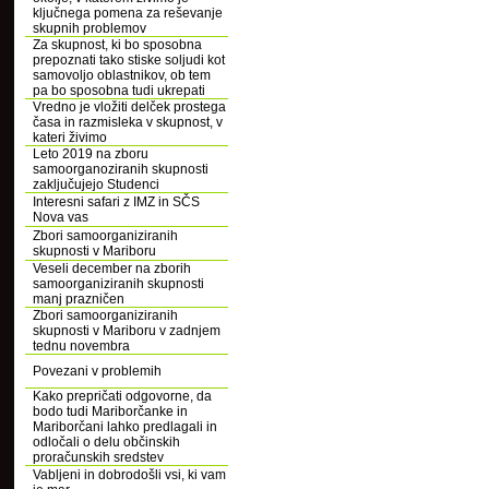
ključnega pomena za reševanje
skupnih problemov
Za skupnost, ki bo sposobna
prepoznati tako stiske soljudi kot
samovoljo oblastnikov, ob tem
pa bo sposobna tudi ukrepati
Vredno je vložiti delček prostega
časa in razmisleka v skupnost, v
kateri živimo
Leto 2019 na zboru
samoorganoziranih skupnosti
zaključujejo Studenci
Interesni safari z IMZ in SČS
Nova vas
Zbori samoorganiziranih
skupnosti v Mariboru
Veseli december na zborih
samoorganiziranih skupnosti
manj prazničen
Zbori samoorganiziranih
skupnosti v Mariboru v zadnjem
tednu novembra
Povezani v problemih
Kako prepričati odgovorne, da
bodo tudi Mariborčanke in
Mariborčani lahko predlagali in
odločali o delu občinskih
proračunskih sredstev
Vabljeni in dobrodošli vsi, ki vam