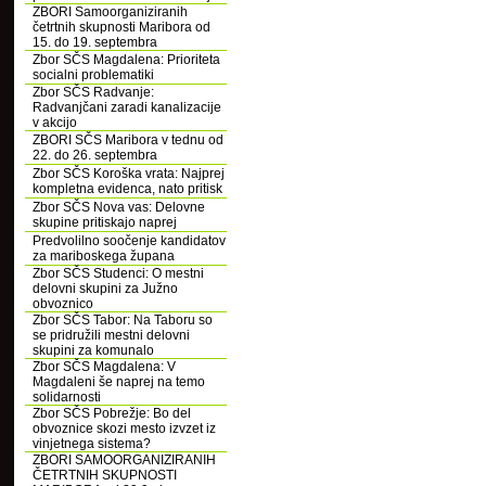
ZBORI Samoorganiziranih
četrtnih skupnosti Maribora od
15. do 19. septembra
Zbor SČS Magdalena: Prioriteta
socialni problematiki
Zbor SČS Radvanje:
Radvanjčani zaradi kanalizacije
v akcijo
ZBORI SČS Maribora v tednu od
22. do 26. septembra
Zbor SČS Koroška vrata: Najprej
kompletna evidenca, nato pritisk
Zbor SČS Nova vas: Delovne
skupine pritiskajo naprej
Predvolilno soočenje kandidatov
za mariboskega župana
Zbor SČS Studenci: O mestni
delovni skupini za Južno
obvoznico
Zbor SČS Tabor: Na Taboru so
se pridružili mestni delovni
skupini za komunalo
Zbor SČS Magdalena: V
Magdaleni še naprej na temo
solidarnosti
Zbor SČS Pobrežje: Bo del
obvoznice skozi mesto izvzet iz
vinjetnega sistema?
ZBORI SAMOORGANIZIRANIH
ČETRTNIH SKUPNOSTI