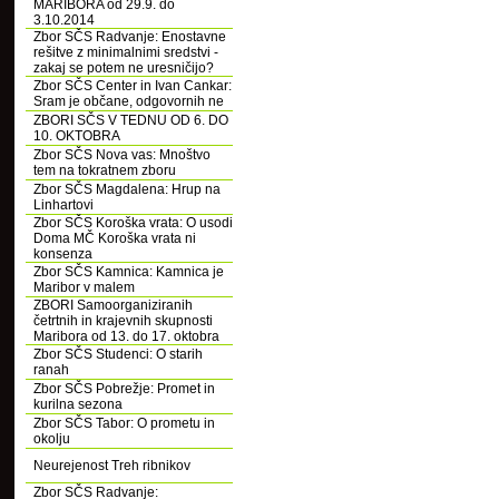
MARIBORA od 29.9. do
3.10.2014
Zbor SČS Radvanje: Enostavne
rešitve z minimalnimi sredstvi -
zakaj se potem ne uresničijo?
Zbor SČS Center in Ivan Cankar:
Sram je občane, odgovornih ne
ZBORI SČS V TEDNU OD 6. DO
10. OKTOBRA
Zbor SČS Nova vas: Mnoštvo
tem na tokratnem zboru
Zbor SČS Magdalena: Hrup na
Linhartovi
Zbor SČS Koroška vrata: O usodi
Doma MČ Koroška vrata ni
konsenza
Zbor SČS Kamnica: Kamnica je
Maribor v malem
ZBORI Samoorganiziranih
četrtnih in krajevnih skupnosti
Maribora od 13. do 17. oktobra
Zbor SČS Studenci: O starih
ranah
Zbor SČS Pobrežje: Promet in
kurilna sezona
Zbor SČS Tabor: O prometu in
okolju
Neurejenost Treh ribnikov
Zbor SČS Radvanje: