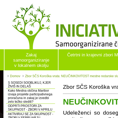
Zakaj
Četrtni in krajevni zbori 
samoorganiziranje
v lokalnem okolju
Domov
Zbor SČS Koroška vrata: NEUČINKOVITOST mestne redarske sl
S SOSEDI SOOBLIKUJ, KJER
Zbor SČS Koroška vra
ŽIVIŠ IN DELAŠ
Kako Mestna občina Maribor
izvaja projekte participativnega
proračuna in zakaj je izvedbi
NEUČINKOVITO
zelo težko slediti?
ODPRTI PROSTORI ZA
SKUPNOST - ZBORI V APRILU
Udeleženci so doseg
AKTIVIRAJ SE ZA SKUPNOST -
ZBORI V FEBRUARJU