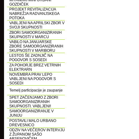
MIYAWAKI MINI URBANI
GOZDIČEK
PROJEKT REVITALIZACIJA
NABREŽJA RADVANJSKEGA
POTOKA
VABLJENI NA APRILSKI ZBOR V
SVOJI SKUPNOSTI
ZBORI SAMOORGANIZIRANIH
SKUPNOSTI V MARCU
VABILO NA JANUARSKE
ZBORE SAMOORGANIZIRANIH
SKUPNOSTI V MARIBORU
LESTOS ŠE ZADNJIČ NA
POGOVOR S SOSEDI
ZA POHORJE BREZ VETRNIH
ELEKTRARN
NOVEMBRA PRAV LEPO
VABLJENI NA POGOVOR S
SOSEDI
Temelj participacije je zaupanje
SPET ZAČENJAMO Z ZBORI
SAMOORGANIZIRANIH
SKUPNOSTI. VABLJENI!
SAMOORGANIZIRANJE V
JUNIJU
POSTAVILI MALO URBANO
DREVESNICO
ODZIV NA VEČEROV INTERVJU
Z ŽUPANOM SAŠO
ARSENOVIČEM