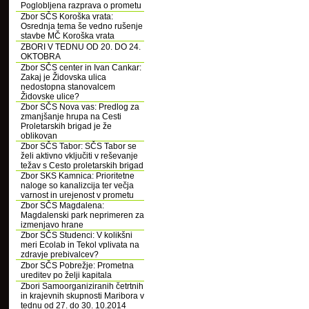
Poglobljena razprava o prometu
Zbor SČS Koroška vrata:
Osrednja tema še vedno rušenje
stavbe MČ Koroška vrata
ZBORI V TEDNU OD 20. DO 24.
OKTOBRA
Zbor SČS center in Ivan Cankar:
Zakaj je Židovska ulica
nedostopna stanovalcem
Židovske ulice?
Zbor SČS Nova vas: Predlog za
zmanjšanje hrupa na Cesti
Proletarskih brigad je že
oblikovan
Zbor SČS Tabor: SČS Tabor se
želi aktivno vključiti v reševanje
težav s Cesto proletarskih brigad
Zbor SKS Kamnica: Prioritetne
naloge so kanalizcija ter večja
varnost in urejenost v prometu
Zbor SČS Magdalena:
Magdalenski park neprimeren za
izmenjavo hrane
Zbor SČS Studenci: V kolikšni
meri Ecolab in Tekol vplivata na
zdravje prebivalcev?
Zbor SČS Pobrežje: Prometna
ureditev po želji kapitala
Zbori Samoorganiziranih četrtnih
in krajevnih skupnosti Maribora v
tednu od 27. do 30. 10.2014