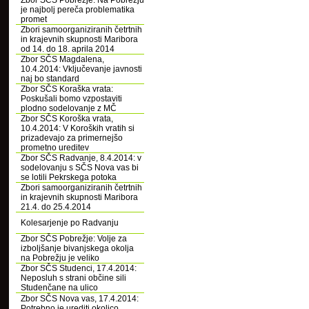
Zbor SČS Pobrežje: Na Pobrežju
je najbolj pereča problematika
promet
Zbori samoorganiziranih četrtnih
in krajevnih skupnosti Maribora
od 14. do 18. aprila 2014
Zbor SČS Magdalena,
10.4.2014: Vključevanje javnosti
naj bo standard
Zbor SČS Koraška vrata:
Poskušali bomo vzpostaviti
plodno sodelovanje z MČ
Zbor SČS Koroška vrata,
10.4.2014: V Koroških vratih si
prizadevajo za primernejšo
prometno ureditev
Zbor SČS Radvanje, 8.4.2014: v
sodelovanju s SČS Nova vas bi
se lotili Pekrskega potoka
Zbori samoorganiziranih četrtnih
in krajevnih skupnosti Maribora
21.4. do 25.4.2014
Kolesarjenje po Radvanju
Zbor SČS Pobrežje: Volje za
izboljšanje bivanjskega okolja
na Pobrežju je veliko
Zbor SČS Studenci, 17.4.2014:
Neposluh s strani občine sili
Studenčane na ulico
Zbor SČS Nova vas, 17.4.2014:
Potrebno je urediti okolico