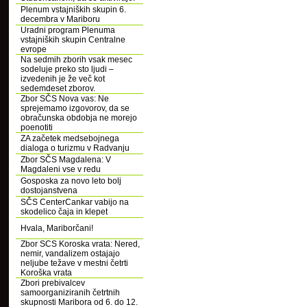
Plenum vstajniških skupin 6.
decembra v Mariboru
Uradni program Plenuma
vstajniških skupin Centralne
evrope
Na sedmih zborih vsak mesec
sodeluje preko sto ljudi –
izvedenih je že več kot
sedemdeset zborov.
Zbor SČS Nova vas: Ne
sprejemamo izgovorov, da se
obračunska obdobja ne morejo
poenotiti
ZA začetek medsebojnega
dialoga o turizmu v Radvanju
Zbor SČS Magdalena: V
Magdaleni vse v redu
Gosposka za novo leto bolj
dostojanstvena
SČS CenterCankar vabijo na
skodelico čaja in klepet
Hvala, Mariborčani!
Zbor SCS Koroska vrata: Nered,
nemir, vandalizem ostajajo
neljube težave v mestni četrti
Koroška vrata
Zbori prebivalcev
samoorganiziranih četrtnih
skupnosti Maribora od 6. do 12.