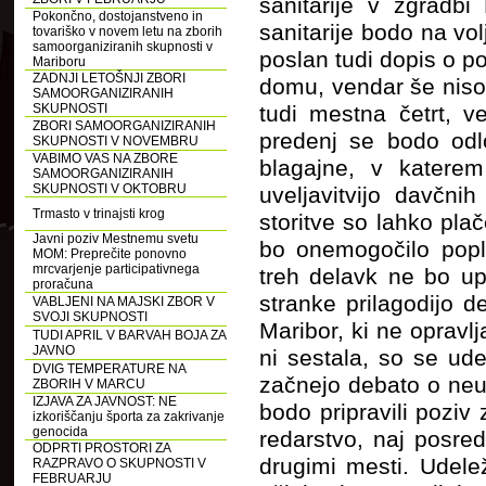
sanitarije v zgradbi
Pokončno, dostojanstveno in
sanitarije bodo na vo
tovariško v novem letu na zborih
samoorganiziranih skupnosti v
poslan tudi dopis o po
Mariboru
ZADNJI LETOŠNJI ZBORI
domu, vendar še niso
SAMOORGANIZIRANIH
SKUPNOSTI
tudi mestna četrt, v
ZBORI SAMOORGANIZIRANIH
predenj se bodo odlo
SKUPNOSTI V NOVEMBRU
VABIMO VAS NA ZBORE
blagajne, v katerem
SAMOORGANIZIRANIH
SKUPNOSTI V OKTOBRU
uveljavitvijo davčni
Trmasto v trinajsti krog
storitve so lahko pla
Javni poziv Mestnemu svetu
bo onemogočilo popla
MOM: Preprečite ponovno
mrcvarjenje participativnega
treh delavk ne bo up
proračuna
stranke prilagodijo d
VABLJENI NA MAJSKI ZBOR V
SVOJI SKUPNOSTI
Maribor, ki ne opravl
TUDI APRIL V BARVAH BOJA ZA
JAVNO
ni sestala, so se ude
DVIG TEMPERATURE NA
začnejo debato o neu
ZBORIH V MARCU
IZJAVA ZA JAVNOST: NE
bodo pripravili pozi
izkoriščanju športa za zakrivanje
genocida
redarstvo, naj posre
ODPRTI PROSTORI ZA
drugimi mesti. Udelež
RAZPRAVO O SKUPNOSTI V
FEBRUARJU