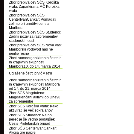
Zbor prebivalcev SČS Koroška
vrata: Zaparkirana MČ Koroška
vrata
Zbor prebivalcev SČS
CenterIvanCankar: Pomagati
želimo pri ureditvi centra
Maribora
Zbor prebivalcev SČS Studenci:
Zadnji poziv za razbremenitev
studenških cest
Zbor prebivalcev SČS Nova vas:
Mariborski vodovod nas ne
jemlje resno
Zbori samoorganiziranih četrtnih
in krajevnih skupnosti
Maribora10. do 14. marca 2014
Uglašene četrti prvič v etru
Zbori samoorganiziranih četrtnih
in krajevnih skupnosti Maribora
od 17. do 21. marca 2014
Zbor SČS Magdalena:
Magdalenčani aktivni ob Dnevu
za spremembe
Zbor SČS Koroška vrata: Kako
aktivirati še več sokrajanov
Zbor SČS Studenci: Najbolj
pereč je še vedno podaljšek
Ceste Proletarskih brigad
Zbor SČS CenterIvanCankar:
Akcija gre naprej