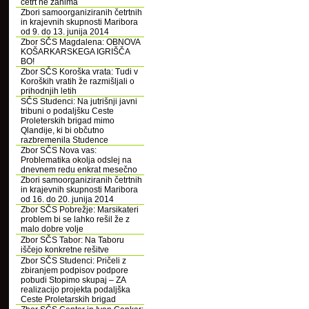
četrt ne zanima
Zbori samoorganiziranih četrtnih
in krajevnih skupnosti Maribora
od 9. do 13. junija 2014
Zbor SČS Magdalena: OBNOVA
KOŠARKARSKEGA IGRIŠČA
BO!
Zbor SČS Koroška vrata: Tudi v
Koroških vratih že razmišljali o
prihodnjih letih
SČS Studenci: Na jutrišnji javni
tribuni o podaljšku Ceste
Proleterskih brigad mimo
Qlandije, ki bi občutno
razbremenila Studence
Zbor SČS Nova vas:
Problematika okolja odslej na
dnevnem redu enkrat mesečno
Zbori samoorganiziranih četrtnih
in krajevnih skupnosti Maribora
od 16. do 20. junija 2014
Zbor SČS Pobrežje: Marsikateri
problem bi se lahko rešil že z
malo dobre volje
Zbor SČS Tabor: Na Taboru
iščejo konkretne rešitve
Zbor SČS Studenci: Pričeli z
zbiranjem podpisov podpore
pobudi Stopimo skupaj – ZA
realizacijo projekta podaljška
Ceste Proletarskih brigad