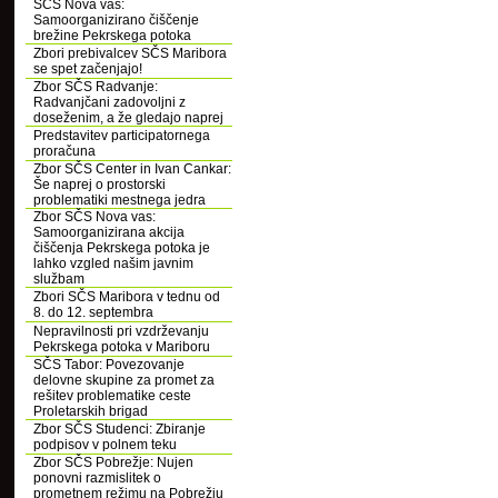
SČS Nova vas:
Samoorganizirano čiščenje
brežine Pekrskega potoka
Zbori prebivalcev SČS Maribora
se spet začenjajo!
Zbor SČS Radvanje:
Radvanjčani zadovoljni z
doseženim, a že gledajo naprej
Predstavitev participatornega
proračuna
Zbor SČS Center in Ivan Cankar:
Še naprej o prostorski
problematiki mestnega jedra
Zbor SČS Nova vas:
Samoorganizirana akcija
čiščenja Pekrskega potoka je
lahko vzgled našim javnim
službam
Zbori SČS Maribora v tednu od
8. do 12. septembra
Nepravilnosti pri vzdrževanju
Pekrskega potoka v Mariboru
SČS Tabor: Povezovanje
delovne skupine za promet za
rešitev problematike ceste
Proletarskih brigad
Zbor SČS Studenci: Zbiranje
podpisov v polnem teku
Zbor SČS Pobrežje: Nujen
ponovni razmislitek o
prometnem režimu na Pobrežju