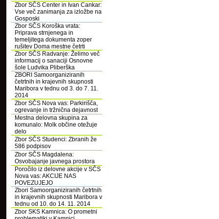
Zbor SČS Center in Ivan Cankar:
Vse več zanimanja za izložbe na
Gosposki
Zbor SČS Koroška vrata:
Priprava strnjenega in
temeljitega dokumenta zoper
rušitev Doma mestne četrti
Zbor SČS Radvanje: Želimo več
informacij o sanaciji Osnovne
šole Ludvika Pliberška
ZBORI Samoorganiziranih
četrtnih in krajevnih skupnosti
Maribora v tednu od 3. do 7. 11.
2014
Zbor SČS Nova vas: Parkirišča,
ogrevanje in tržnična dejavnost
Mestna delovna skupina za
komunalo: Molk občine otežuje
delo
Zbor SČS Studenci: Zbranih že
586 podpisov
Zbor SČS Magdalena:
Osvobajanje javnega prostora
Poročilo iz delovne akcije v SČS
Nova vas: AKCIJE NAS
POVEZUJEJO
Zbori Samoorganiziranih četrtnih
in krajevnih skupnosti Maribora v
tednu od 10. do 14. 11. 2014
Zbor SKS Kamnica: O prometni
problematiki v Kamnici