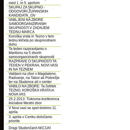
med 1. in 5. aprilom
SKUPAJ ZA SKUPNO -
ODGOVORI ŽUPANSKIH
KANDIDATK_OV
VABLJENI NA ZBORE
SAMOORGANIZIRANIH
SKUPNOSTI V ZADNJEM
TEDNU MARCA
Koroška vrata in Tezno v tem
tednu kličeta po skupnostnem
duhu
Ta teden razpravljamo o
Mariboru na 5 zborih
samoorganiziranih skupnosti
RAZPRAVE O SKUPNOSTI TA
TEDEN V PEKRAH, NOVI VASI
IN NA TEZNEM
Vabljeni na zbor v Magdaleno,
Radvanje, na Tabor ali Pobrežje
ter na Studence ali v center
VABILO NA ZBORE: Ta četrtek
TEZNO, KOROŠKA VRATA in
NOVA VAS
25.2.2013: Tiskovna konferenca
Iniciative Mestni zbor
V Novi vasi se spet dobimo 11.
aprila
3. aprila v Centru določamo
priorite
Dragi Studenčani! AKCIJA!