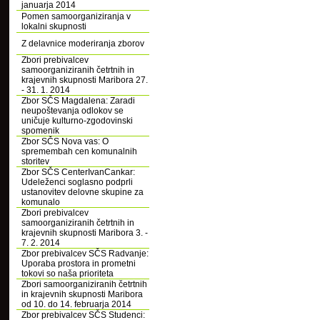
januarja 2014
Pomen samoorganiziranja v
lokalni skupnosti
Z delavnice moderiranja zborov
Zbori prebivalcev
samoorganiziranih četrtnih in
krajevnih skupnosti Maribora 27.
- 31. 1. 2014
Zbor SČS Magdalena: Zaradi
neupoštevanja odlokov se
uničuje kulturno-zgodovinski
spomenik
Zbor SČS Nova vas: O
spremembah cen komunalnih
storitev
Zbor SČS CenterIvanCankar:
Udeleženci soglasno podprli
ustanovitev delovne skupine za
komunalo
Zbori prebivalcev
samoorganiziranih četrtnih in
krajevnih skupnosti Maribora 3. -
7. 2. 2014
Zbor prebivalcev SČS Radvanje:
Uporaba prostora in prometni
tokovi so naša prioriteta
Zbori samoorganiziranih četrtnih
in krajevnih skupnosti Maribora
od 10. do 14. februarja 2014
Zbor prebivalcev SČS Studenci: