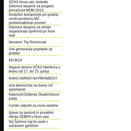
SČKS Nova vas: Izsledki
Delovne skupine za pregled
proračuna MOM 2013
Dosežen kompromis pri gradnji
novih prostorov MČ,
problematiziran promet
Delovna skupina za okolje
organizirala sprehod po Novi
vasi
Nevaren Trg Revolucije
Vse generacije poprijele za
grablje
EN BOJ!
Najave zborov SČKS Maribora v
tednu od 17. do 23. junija
KAKO VARNO NA PIRAMIDO?
Izza televizorja ne bomo nič
spremenili
Kakovost življenja Studenčanov
pada
Center odpreti za nove vsebine
Izjava za javnost in povabilo:
Akcija ZEBRA v Novi vasi
Na Šarhovi naj bo park z
začasnim igriščem