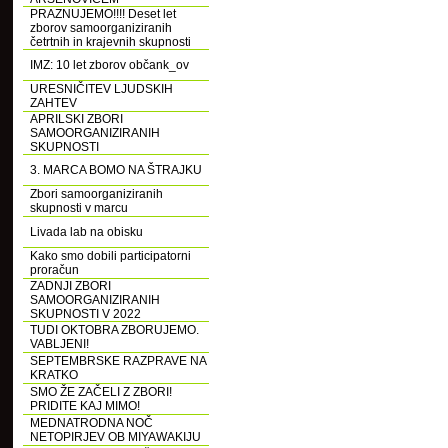
PRAZNUJEMO!!!! Deset let
zborov samoorganiziranih
četrtnih in krajevnih skupnosti
IMZ: 10 let zborov občank_ov
URESNIČITEV LJUDSKIH
ZAHTEV
APRILSKI ZBORI
SAMOORGANIZIRANIH
SKUPNOSTI
3. MARCA BOMO NA ŠTRAJKU
Zbori samoorganiziranih
skupnosti v marcu
Livada lab na obisku
Kako smo dobili participatorni
proračun
ZADNJI ZBORI
SAMOORGANIZIRANIH
SKUPNOSTI V 2022
TUDI OKTOBRA ZBORUJEMO.
VABLJENI!
SEPTEMBRSKE RAZPRAVE NA
KRATKO
SMO ŽE ZAČELI Z ZBORI!
PRIDITE KAJ MIMO!
MEDNATRODNA NOČ
NETOPIRJEV OB MIYAWAKIJU