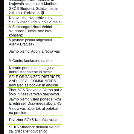
krajevnih skupnosti v Mariboru
SKČS Studenci: Solidarnost in
želja po direktni akciji
Najave zborov prebivalcev
SKČS v tednu od 6. do 12. maja
V Samoorganizirani četrtni
skupnosti Center smo iskali
konsenz
V javnem pismu odgovorili
Alenki Bratušek
Javno pismo: Agonija Nova vas
V Centru konkretno na delo
Izbrane prioritetne naloge v
dobro Magdalene in mesta
SELF-ORGANIZED DISTRICTS
AND LOCAL COMMUNITIES -
now also as booklet in english
Zbor SČS Radvanje: Varna pot v
šolo in nezavarovan daljnovod
Javno pismo vsled ponedeljkovi
izredni seji Državnega zbora RS
V novi vasi Zbor tokrat potekal
na prostem
Prvi zbor SČKS Koroška vrata
SČKS Studenci: delovni skupini
za igrišča ter obvoznico