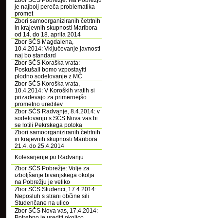
Zbor SČS Pobrežje: Na Pobrežju
je najbolj pereča problematika
promet
Zbori samoorganiziranih četrtnih
in krajevnih skupnosti Maribora
od 14. do 18. aprila 2014
Zbor SČS Magdalena,
10.4.2014: Vključevanje javnosti
naj bo standard
Zbor SČS Koraška vrata:
Poskušali bomo vzpostaviti
plodno sodelovanje z MČ
Zbor SČS Koroška vrata,
10.4.2014: V Koroških vratih si
prizadevajo za primernejšo
prometno ureditev
Zbor SČS Radvanje, 8.4.2014: v
sodelovanju s SČS Nova vas bi
se lotili Pekrskega potoka
Zbori samoorganiziranih četrtnih
in krajevnih skupnosti Maribora
21.4. do 25.4.2014
Kolesarjenje po Radvanju
Zbor SČS Pobrežje: Volje za
izboljšanje bivanjskega okolja
na Pobrežju je veliko
Zbor SČS Studenci, 17.4.2014:
Neposluh s strani občine sili
Studenčane na ulico
Zbor SČS Nova vas, 17.4.2014:
Potrebno je urediti okolico