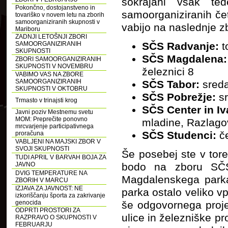
sokrajani vsak te
Pokončno, dostojanstveno in
samoorganiziranih čet
tovariško v novem letu na zborih
samoorganiziranih skupnosti v
vabijo na naslednje z
Mariboru
ZADNJI LETOŠNJI ZBORI
SAMOORGANIZIRANIH
SČS Radvanje:
t
SKUPNOSTI
SČS Magdalena
ZBORI SAMOORGANIZIRANIH
SKUPNOSTI V NOVEMBRU
železnici 8
VABIMO VAS NA ZBORE
SAMOORGANIZIRANIH
SČS Tabor:
sred
SKUPNOSTI V OKTOBRU
SČS Pobrežje:
s
Trmasto v trinajsti krog
SČS Center in I
Javni poziv Mestnemu svetu
MOM: Preprečite ponovno
mladine, Razlago
mrcvarjenje participativnega
SČS Studenci:
č
proračuna
VABLJENI NA MAJSKI ZBOR V
SVOJI SKUPNOSTI
Še posebej ste v tore
TUDI APRIL V BARVAH BOJA ZA
JAVNO
bodo na zboru SČS 
DVIG TEMPERATURE NA
Magdalenskega parka.
ZBORIH V MARCU
IZJAVA ZA JAVNOST: NE
parka ostalo veliko v
izkoriščanju športa za zakrivanje
genocida
še odgovornega proje
ODPRTI PROSTORI ZA
ulice in železniške 
RAZPRAVO O SKUPNOSTI V
FEBRUARJU