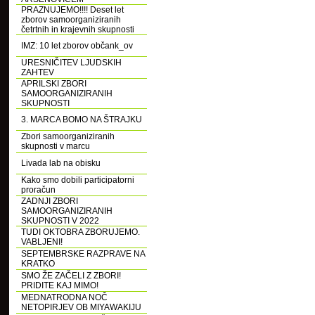
PRAZNUJEMO!!!! Deset let
zborov samoorganiziranih
četrtnih in krajevnih skupnosti
IMZ: 10 let zborov občank_ov
URESNIČITEV LJUDSKIH
ZAHTEV
APRILSKI ZBORI
SAMOORGANIZIRANIH
SKUPNOSTI
3. MARCA BOMO NA ŠTRAJKU
Zbori samoorganiziranih
skupnosti v marcu
Livada lab na obisku
Kako smo dobili participatorni
proračun
ZADNJI ZBORI
SAMOORGANIZIRANIH
SKUPNOSTI V 2022
TUDI OKTOBRA ZBORUJEMO.
VABLJENI!
SEPTEMBRSKE RAZPRAVE NA
KRATKO
SMO ŽE ZAČELI Z ZBORI!
PRIDITE KAJ MIMO!
MEDNATRODNA NOČ
NETOPIRJEV OB MIYAWAKIJU