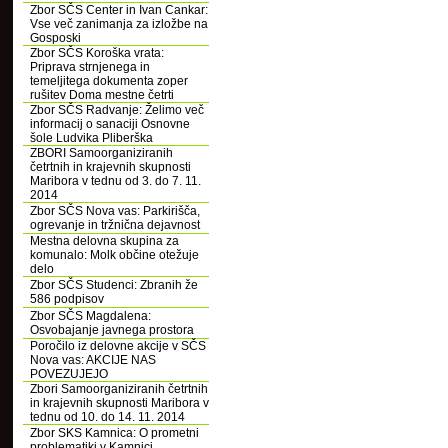
Zbor SČS Center in Ivan Cankar:
Vse več zanimanja za izložbe na
Gosposki
Zbor SČS Koroška vrata:
Priprava strnjenega in
temeljitega dokumenta zoper
rušitev Doma mestne četrti
Zbor SČS Radvanje: Želimo več
informacij o sanaciji Osnovne
šole Ludvika Pliberška
ZBORI Samoorganiziranih
četrtnih in krajevnih skupnosti
Maribora v tednu od 3. do 7. 11.
2014
Zbor SČS Nova vas: Parkirišča,
ogrevanje in tržnična dejavnost
Mestna delovna skupina za
komunalo: Molk občine otežuje
delo
Zbor SČS Studenci: Zbranih že
586 podpisov
Zbor SČS Magdalena:
Osvobajanje javnega prostora
Poročilo iz delovne akcije v SČS
Nova vas: AKCIJE NAS
POVEZUJEJO
Zbori Samoorganiziranih četrtnih
in krajevnih skupnosti Maribora v
tednu od 10. do 14. 11. 2014
Zbor SKS Kamnica: O prometni
problematiki v Kamnici