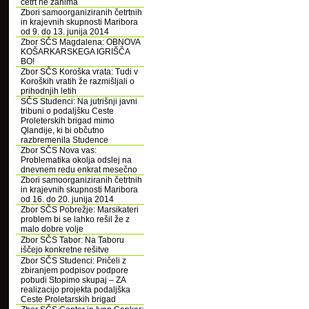
četrt ne zanima
Zbori samoorganiziranih četrtnih
in krajevnih skupnosti Maribora
od 9. do 13. junija 2014
Zbor SČS Magdalena: OBNOVA
KOŠARKARSKEGA IGRIŠČA
BO!
Zbor SČS Koroška vrata: Tudi v
Koroških vratih že razmišljali o
prihodnjih letih
SČS Studenci: Na jutrišnji javni
tribuni o podaljšku Ceste
Proleterskih brigad mimo
Qlandije, ki bi občutno
razbremenila Studence
Zbor SČS Nova vas:
Problematika okolja odslej na
dnevnem redu enkrat mesečno
Zbori samoorganiziranih četrtnih
in krajevnih skupnosti Maribora
od 16. do 20. junija 2014
Zbor SČS Pobrežje: Marsikateri
problem bi se lahko rešil že z
malo dobre volje
Zbor SČS Tabor: Na Taboru
iščejo konkretne rešitve
Zbor SČS Studenci: Pričeli z
zbiranjem podpisov podpore
pobudi Stopimo skupaj – ZA
realizacijo projekta podaljška
Ceste Proletarskih brigad