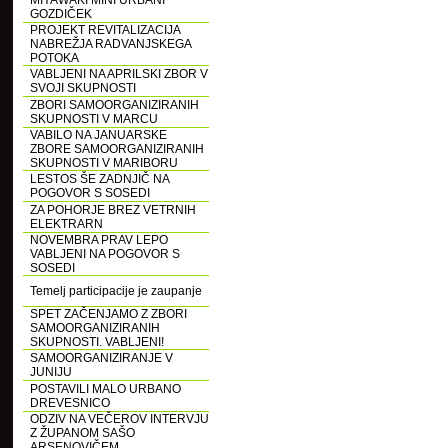
MIYAWAKI MINI URBANI
GOZDIČEK
PROJEKT REVITALIZACIJA
NABREŽJA RADVANJSKEGA
POTOKA
VABLJENI NA APRILSKI ZBOR V
SVOJI SKUPNOSTI
ZBORI SAMOORGANIZIRANIH
SKUPNOSTI V MARCU
VABILO NA JANUARSKE
ZBORE SAMOORGANIZIRANIH
SKUPNOSTI V MARIBORU
LESTOS ŠE ZADNJIČ NA
POGOVOR S SOSEDI
ZA POHORJE BREZ VETRNIH
ELEKTRARN
NOVEMBRA PRAV LEPO
VABLJENI NA POGOVOR S
SOSEDI
Temelj participacije je zaupanje
SPET ZAČENJAMO Z ZBORI
SAMOORGANIZIRANIH
SKUPNOSTI. VABLJENI!
SAMOORGANIZIRANJE V
JUNIJU
POSTAVILI MALO URBANO
DREVESNICO
ODZIV NA VEČEROV INTERVJU
Z ŽUPANOM SAŠO
ARSENOVIČEM