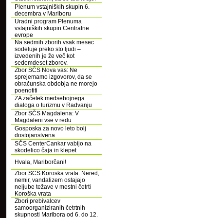
Plenum vstajniških skupin 6.
decembra v Mariboru
Uradni program Plenuma
vstajniških skupin Centralne
evrope
Na sedmih zborih vsak mesec
sodeluje preko sto ljudi –
izvedenih je že več kot
sedemdeset zborov.
Zbor SČS Nova vas: Ne
sprejemamo izgovorov, da se
obračunska obdobja ne morejo
poenotiti
ZA začetek medsebojnega
dialoga o turizmu v Radvanju
Zbor SČS Magdalena: V
Magdaleni vse v redu
Gosposka za novo leto bolj
dostojanstvena
SČS CenterCankar vabijo na
skodelico čaja in klepet
Hvala, Mariborčani!
Zbor SCS Koroska vrata: Nered,
nemir, vandalizem ostajajo
neljube težave v mestni četrti
Koroška vrata
Zbori prebivalcev
samoorganiziranih četrtnih
skupnosti Maribora od 6. do 12.