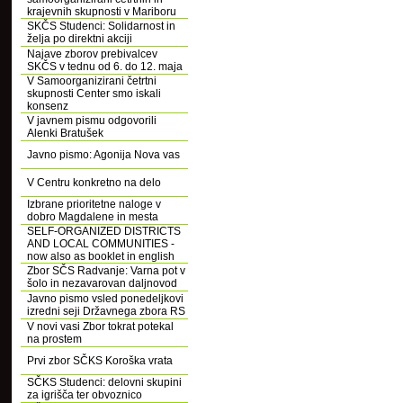
krajevnih skupnosti v Mariboru
SKČS Studenci: Solidarnost in
želja po direktni akciji
Najave zborov prebivalcev
SKČS v tednu od 6. do 12. maja
V Samoorganizirani četrtni
skupnosti Center smo iskali
konsenz
V javnem pismu odgovorili
Alenki Bratušek
Javno pismo: Agonija Nova vas
V Centru konkretno na delo
Izbrane prioritetne naloge v
dobro Magdalene in mesta
SELF-ORGANIZED DISTRICTS
AND LOCAL COMMUNITIES -
now also as booklet in english
Zbor SČS Radvanje: Varna pot v
šolo in nezavarovan daljnovod
Javno pismo vsled ponedeljkovi
izredni seji Državnega zbora RS
V novi vasi Zbor tokrat potekal
na prostem
Prvi zbor SČKS Koroška vrata
SČKS Studenci: delovni skupini
za igrišča ter obvoznico