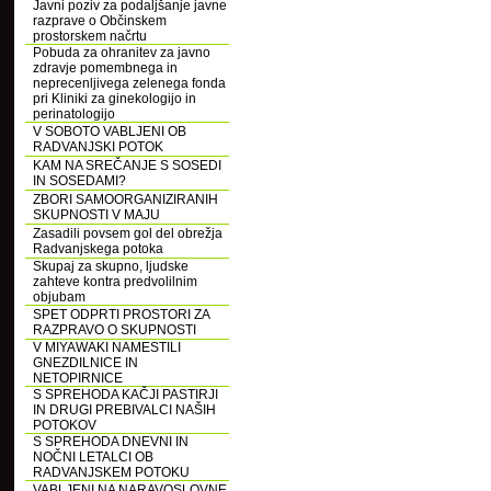
Javni poziv za podaljšanje javne
razprave o Občinskem
prostorskem načrtu
Pobuda za ohranitev za javno
zdravje pomembnega in
neprecenljivega zelenega fonda
pri Kliniki za ginekologijo in
perinatologijo
V SOBOTO VABLJENI OB
RADVANJSKI POTOK
KAM NA SREČANJE S SOSEDI
IN SOSEDAMI?
ZBORI SAMOORGANIZIRANIH
SKUPNOSTI V MAJU
Zasadili povsem gol del obrežja
Radvanjskega potoka
Skupaj za skupno, ljudske
zahteve kontra predvolilnim
objubam
SPET ODPRTI PROSTORI ZA
RAZPRAVO O SKUPNOSTI
V MIYAWAKI NAMESTILI
GNEZDILNICE IN
NETOPIRNICE
S SPREHODA KAČJI PASTIRJI
IN DRUGI PREBIVALCI NAŠIH
POTOKOV
S SPREHODA DNEVNI IN
NOČNI LETALCI OB
RADVANJSKEM POTOKU
VABLJENI NA NARAVOSLOVNE