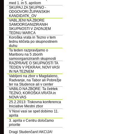
med 1. in 5. aprilom
SKUPAJ ZA SKUPNO -
ODGOVORI ŽUPANSKIH
KANDIDATK_OV
VABLJENI NA ZBORE
SAMOORGANIZIRANIH
SKUPNOSTI V ZADNJEM
TEDNU MARCA
Koroška vrata in Tezno v tem
tednu kličeta po skupnostnem
duhu
Ta teden razpravljamo o
Mariboru na 5 zborih
samoorganiziranih skupnosti
RAZPRAVE O SKUPNOSTI TA
TEDEN V PEKRAH, NOVI VASI
IN NA TEZNEM
Vabljeni na zbor v Magdaleno,
Radvanje, na Tabor ali Pobrežje
ter na Studence ali v center
VABILO NA ZBORE: Ta četrtek
TEZNO, KOROŠKA VRATA in
NOVA VAS
25.2.2013: Tiskovna konferenca
Iniciative Mestni zbor
V Novi vasi se spet dobimo 11.
aprila
3. aprila v Centru določamo
priorite
Dragi Studenčani! AKCIJA!