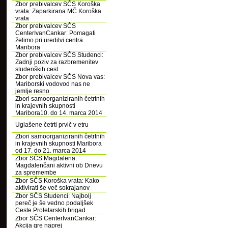
Zbor prebivalcev SČS Koroška
vrata: Zaparkirana MČ Koroška
vrata
Zbor prebivalcev SČS
CenterIvanCankar: Pomagati
želimo pri ureditvi centra
Maribora
Zbor prebivalcev SČS Studenci:
Zadnji poziv za razbremenitev
studenških cest
Zbor prebivalcev SČS Nova vas:
Mariborski vodovod nas ne
jemlje resno
Zbori samoorganiziranih četrtnih
in krajevnih skupnosti
Maribora10. do 14. marca 2014
Uglašene četrti prvič v etru
Zbori samoorganiziranih četrtnih
in krajevnih skupnosti Maribora
od 17. do 21. marca 2014
Zbor SČS Magdalena:
Magdalenčani aktivni ob Dnevu
za spremembe
Zbor SČS Koroška vrata: Kako
aktivirati še več sokrajanov
Zbor SČS Studenci: Najbolj
pereč je še vedno podaljšek
Ceste Proletarskih brigad
Zbor SČS CenterIvanCankar:
Akcija gre naprej