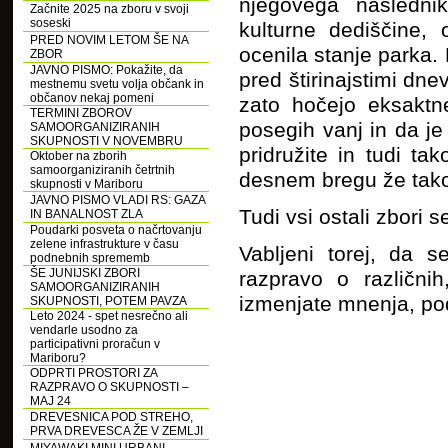
njegovega nasledni
Začnite 2025 na zboru v svoji
soseski
kulturne dediščine, 
PRED NOVIM LETOM ŠE NA
ocenila stanje parka. 
ZBOR
JAVNO PISMO: Pokažite, da
pred štirinajstimi dne
mestnemu svetu volja občank in
občanov nekaj pomeni
zato hočejo eksaktn
TERMINI ZBOROV
posegih vanj in da j
SAMOORGANIZIRANIH
SKUPNOSTI V NOVEMBRU
pridružite in tudi t
Oktober na zborih
samoorganiziranih četrtnih
desnem bregu že tako
skupnosti v Mariboru
JAVNO PISMO VLADI RS: GAZA
Tudi vsi ostali zbori 
IN BANALNOST ZLA
Poudarki posveta o načrtovanju
zelene infrastrukture v času
Vabljeni torej, da s
podnebnih sprememb
ŠE JUNIJSKI ZBORI
razpravo o različn
SAMOORGANIZIRANIH
izmenjate mnenja, pod
SKUPNOSTI, POTEM PAVZA
Leto 2024 - spet nesrečno ali
vendarle usodno za
participativni proračun v
Mariboru?
ODPRTI PROSTORI ZA
RAZPRAVO O SKUPNOSTI –
MAJ 24
DREVESNICA POD STREHO,
PRVA DREVESCA ŽE V ZEMLJI