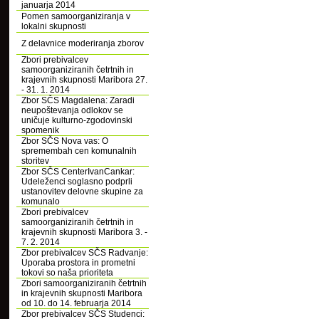
januarja 2014
Pomen samoorganiziranja v
lokalni skupnosti
Z delavnice moderiranja zborov
Zbori prebivalcev
samoorganiziranih četrtnih in
krajevnih skupnosti Maribora 27.
- 31. 1. 2014
Zbor SČS Magdalena: Zaradi
neupoštevanja odlokov se
uničuje kulturno-zgodovinski
spomenik
Zbor SČS Nova vas: O
spremembah cen komunalnih
storitev
Zbor SČS CenterIvanCankar:
Udeleženci soglasno podprli
ustanovitev delovne skupine za
komunalo
Zbori prebivalcev
samoorganiziranih četrtnih in
krajevnih skupnosti Maribora 3. -
7. 2. 2014
Zbor prebivalcev SČS Radvanje:
Uporaba prostora in prometni
tokovi so naša prioriteta
Zbori samoorganiziranih četrtnih
in krajevnih skupnosti Maribora
od 10. do 14. februarja 2014
Zbor prebivalcev SČS Studenci: