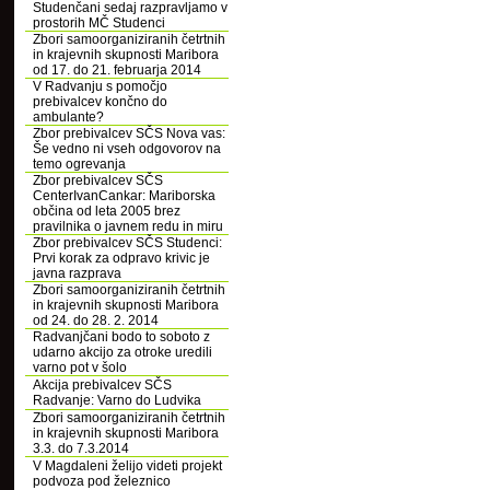
Studenčani sedaj razpravljamo v
prostorih MČ Studenci
Zbori samoorganiziranih četrtnih
in krajevnih skupnosti Maribora
od 17. do 21. februarja 2014
V Radvanju s pomočjo
prebivalcev končno do
ambulante?
Zbor prebivalcev SČS Nova vas:
Še vedno ni vseh odgovorov na
temo ogrevanja
Zbor prebivalcev SČS
CenterIvanCankar: Mariborska
občina od leta 2005 brez
pravilnika o javnem redu in miru
Zbor prebivalcev SČS Studenci:
Prvi korak za odpravo krivic je
javna razprava
Zbori samoorganiziranih četrtnih
in krajevnih skupnosti Maribora
od 24. do 28. 2. 2014
Radvanjčani bodo to soboto z
udarno akcijo za otroke uredili
varno pot v šolo
Akcija prebivalcev SČS
Radvanje: Varno do Ludvika
Zbori samoorganiziranih četrtnih
in krajevnih skupnosti Maribora
3.3. do 7.3.2014
V Magdaleni želijo videti projekt
podvoza pod železnico