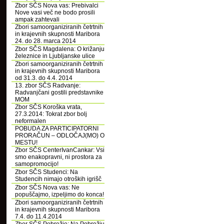
Zbor SČS Nova vas: Prebivalci
Nove vasi več ne bodo prosili
ampak zahtevali
Zbori samoorganiziranih četrtnih
in krajevnih skupnosti Maribora
24. do 28. marca 2014
Zbor SČS Magdalena: O križanju
železnice in Ljubljanske ulice
Zbori samoorganiziranih četrtnih
in krajevnih skupnosti Maribora
od 31.3. do 4.4. 2014
13. zbor SČS Radvanje:
Radvanjčani gostili predstavnike
MOM
Zbor SČS Koroška vrata,
27.3.2014: Tokrat zbor bolj
neformalen
POBUDA ZA PARTICIPATORNI
PRORAČUN – ODLOČAJ(MO) O
MESTU!
Zbor SČS CenterIvanCankar: Vsi
smo enakopravni, ni prostora za
samopromocijo!
Zbor SČS Studenci: Na
Studencih nimajo otroških igrišč
Zbor SČS Nova vas: Ne
popuščajmo, izpeljimo do konca!
Zbori samoorganiziranih četrtnih
in krajevnih skupnosti Maribora
7.4. do 11.4.2014