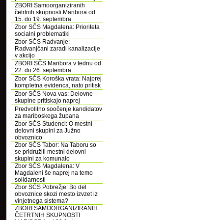
ZBORI Samoorganiziranih
četrtnih skupnosti Maribora od
15. do 19. septembra
Zbor SČS Magdalena: Prioriteta
socialni problematiki
Zbor SČS Radvanje:
Radvanjčani zaradi kanalizacije
v akcijo
ZBORI SČS Maribora v tednu od
22. do 26. septembra
Zbor SČS Koroška vrata: Najprej
kompletna evidenca, nato pritisk
Zbor SČS Nova vas: Delovne
skupine pritiskajo naprej
Predvolilno soočenje kandidatov
za mariboskega župana
Zbor SČS Studenci: O mestni
delovni skupini za Južno
obvoznico
Zbor SČS Tabor: Na Taboru so
se pridružili mestni delovni
skupini za komunalo
Zbor SČS Magdalena: V
Magdaleni še naprej na temo
solidarnosti
Zbor SČS Pobrežje: Bo del
obvoznice skozi mesto izvzet iz
vinjetnega sistema?
ZBORI SAMOORGANIZIRANIH
ČETRTNIH SKUPNOSTI