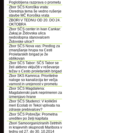
Poglobljena razprava o prometu
Zbor SČS Koroška vrata:
Osrednja tema še vedno rušenje
stavbe MČ Koroška vrata
ZBORI V TEDNU OD 20. DO 24.
OKTOBRA
Zbor SČS center in Ivan Cankar:
Zakaj je Židovska ulica
nedostopna stanovalcem
Židovske ulice?
Zbor SČS Nova vas: Predlog za
zmanjšanje hrupa na Cesti
Proletarskih brigad je že
oblikovan
Zbor SČS Tabor: SČS Tabor se
želi aktivno vključiti v reševanje
težav s Cesto proletarskih brigad
Zbor SKS Kamnica: Prioritetne
naloge so kanalizcija ter večja
varnost in urejenost v prometu
Zbor SČS Magdalena:
Magdalenski park neprimeren za
izmenjavo hrane
Zbor SČS Studenci: V kolikšni
meri Ecolab in Tekol vplivata na
zdravje prebivalcev?
Zbor SČS Pobrežje: Prometna
ureditev po želji kapitala
Zbori Samoorganiziranih četrtnih
in krajevnih skupnosti Maribora v
tednu od 27. do 30. 10.2014