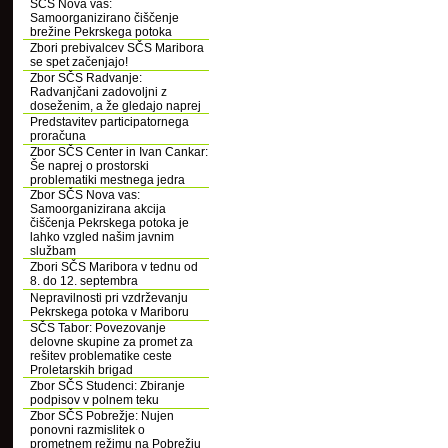
SČS Nova vas:
Samoorganizirano čiščenje
brežine Pekrskega potoka
Zbori prebivalcev SČS Maribora
se spet začenjajo!
Zbor SČS Radvanje:
Radvanjčani zadovoljni z
doseženim, a že gledajo naprej
Predstavitev participatornega
proračuna
Zbor SČS Center in Ivan Cankar:
Še naprej o prostorski
problematiki mestnega jedra
Zbor SČS Nova vas:
Samoorganizirana akcija
čiščenja Pekrskega potoka je
lahko vzgled našim javnim
službam
Zbori SČS Maribora v tednu od
8. do 12. septembra
Nepravilnosti pri vzdrževanju
Pekrskega potoka v Mariboru
SČS Tabor: Povezovanje
delovne skupine za promet za
rešitev problematike ceste
Proletarskih brigad
Zbor SČS Studenci: Zbiranje
podpisov v polnem teku
Zbor SČS Pobrežje: Nujen
ponovni razmislitek o
prometnem režimu na Pobrežju