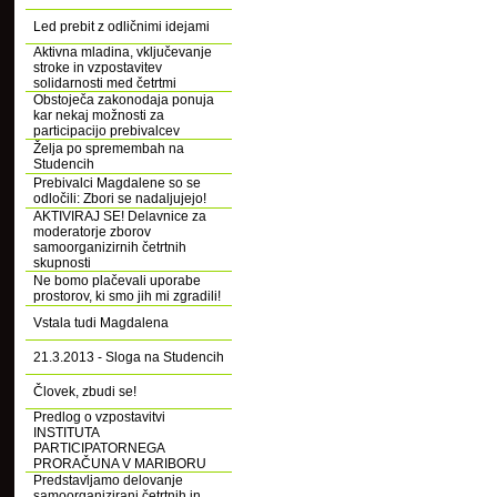
Led prebit z odličnimi idejami
Aktivna mladina, vključevanje
stroke in vzpostavitev
solidarnosti med četrtmi
Obstoječa zakonodaja ponuja
kar nekaj možnosti za
participacijo prebivalcev
Želja po spremembah na
Studencih
Prebivalci Magdalene so se
odločili: Zbori se nadaljujejo!
AKTIVIRAJ SE! Delavnice za
moderatorje zborov
samoorganizirnih četrtnih
skupnosti
Ne bomo plačevali uporabe
prostorov, ki smo jih mi zgradili!
Vstala tudi Magdalena
21.3.2013 - Sloga na Studencih
Človek, zbudi se!
Predlog o vzpostavitvi
INSTITUTA
PARTICIPATORNEGA
PRORAČUNA V MARIBORU
Predstavljamo delovanje
samoorganizirani četrtnih in