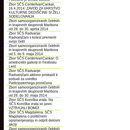
Zbor SČS CenterIvanCankar,
16.4.2014: ZAVOD ZA VARSTVO
KULTURNE DEDIŠČINE SI ŽELI
SODELOVANJA
Zbori samoorganiziranih četrtnih
in krajevnih skupnosti Maribora
od 28. do 30. aprila 2014
Zbor SČS Radvanje:
Radvanjčani s kolesi premerili
svojo četrt
Zbori samoorganiziranih četrtnih
in krajevnih skupnosti Maribora
od 5. do 9. maja 2014
Zbor SČS CenterIvanCankar: O
umetnostni galeriji in Festivalu
Lent
Zbor SČS Radvanje:
Radvanjčani aktivno pristopili k
pobudi za uvedbo
Participatornega proračuna
Zbori samoorganiziranih četrtnih
in krajevnih skupnosti Maribora
od 26. do 30. maja 2014
Zbor SČS Koroška vrata: Na
SČS Koroška vrata so jasni:
VZTRAJALI BOMO!
Zbor SČS Magdalena: SČS
Magdalena o političnem
opismenjevanju in odprti delovni
akciji
Zbori samoorganiziranih četrtnih