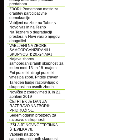
predahom
ZBORI: Pomembno mesto za
graditev participativne
demokracije
Vabljeni na zbor na Tabor, v
Novo vas in na Tezno
Na Teznem o degradaciji
prostora, v Novi vasi o njegovi
obogatitvi
VABLJENI NA ZBORE
SAMOORGANIZIRANIH
SKUPNOSTI: 20.-24.MAJ
Najava zborov
samoorganiziranih skupnosti za
teden med 13. in 19. majem
Eni prazniki, drugi prazniki -
vmes pa zbori. Pridite zraven!
Ta teden ljudje razpravljajo o
skupnosti na osmih zborih
Novičke z zborov med 8. in 21.
aprilom 2019
ČETRTEK JE DAN ZA
RAZPRAVO NA ZBORIH.
PRIDRUŽI SE.
Sedem odprtih prostorov za
razpravo o skupnosti
IZŠLA JE NOVA ČETRTINKA.
ŠTEVILKA 78.
Vabljeni na zbore
samoorganiziranih skupnosti