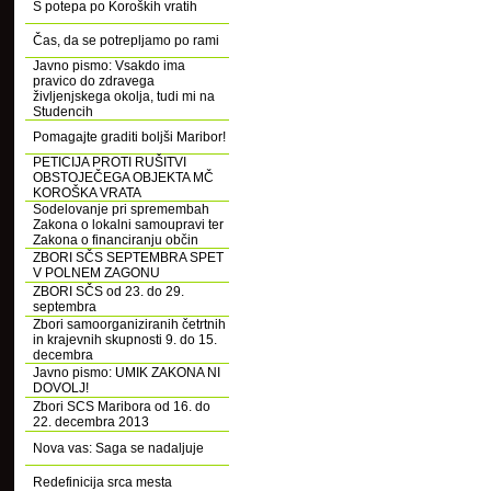
S potepa po Koroških vratih
Čas, da se potrepljamo po rami
Javno pismo: Vsakdo ima
pravico do zdravega
življenjskega okolja, tudi mi na
Studencih
Pomagajte graditi boljši Maribor!
PETICIJA PROTI RUŠITVI
OBSTOJEČEGA OBJEKTA MČ
KOROŠKA VRATA
Sodelovanje pri spremembah
Zakona o lokalni samoupravi ter
Zakona o financiranju občin
ZBORI SČS SEPTEMBRA SPET
V POLNEM ZAGONU
ZBORI SČS od 23. do 29.
septembra
Zbori samoorganiziranih četrtnih
in krajevnih skupnosti 9. do 15.
decembra
Javno pismo: UMIK ZAKONA NI
DOVOLJ!
Zbori SCS Maribora od 16. do
22. decembra 2013
Nova vas: Saga se nadaljuje
Redefinicija srca mesta