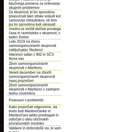
ključnega pomena za reševanje
skupnih problemov
Za skupnost, ki bo sposobna
prepoznati tako stiske soljudi kot
samovoljo oblastnikov, ob tem
pa bo sposobna tudi ukrepati
Vredno je vložiti delček prostega
časa in razmisleka v skupnost, v
kateri živimo
Leto 2019 na zboru
samoorganoziranih skupnosti
zaključujejo Studenci
Interesni safari z IMZ in SČS
Nova vas
Zbori samoorganiziranih
skupnosti v Mariboru
Veseli december na zborih
samoorganiziranih skupnosti
manj prazničen
Zbori samoorganiziranih
skupnosti v Mariboru v zadnjem
tednu novembra
Povezani v problemih
Kako prepričati odgovorne, da
bodo tudi Mariborčanke in
Mariborčani lahko predlagali in
odločali o delu občinskih
proračunskih sredstev
Vabljeni in dobrodošli vsi, ki vam