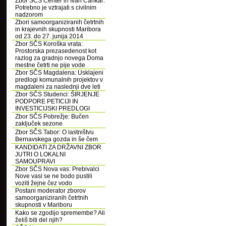
Zbor SČS Center in Ivan Cankar:
Potrebno je vztrajati s civilnim
nadzorom
Zbori samoorganiziranih četrtnih
in krajevnih skupnosti Maribora
od 23. do 27. junija 2014
Zbor SČS Koroška vrata:
Prostorska prezasedenost kot
razlog za gradnjo novega Doma
mestne četrti ne pije vode
Zbor SČS Magdalena: Usklajeni
predlogi komunalnih projektov v
magdaleni za naslednji dve leti
Zbor SČS Studenci: ŠIRJENJE
PODPORE PETICIJI IN
INVESTICIJSKI PREDLOGI
Zbor SČS Pobrežje: Bučen
zaključek sezone
Zbor SČS Tabor: O lastništvu
Bernavskega gozda in še čem
KANDIDATI ZA DRŽAVNI ZBOR
JUTRI O LOKALNI
SAMOUPRAVI
Zbor SČS Nova vas: Prebivalci
Nove vasi se ne bodo pustili
voziti žejne čez vodo
Postani moderator zborov
samoorganiziranih četrtnih
skupnosti v Mariboru
Kako se zgodijo spremembe? Ali
želiš biti del njih?