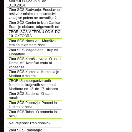
MARIBORA od 29.9. do
3.10.2014
Zbor SČS Radvanje: Enostavne
rešitve z minimalnimi sredstvi -
zakaj se potem ne uresničijo?
Zbor SČS Center in Ivan Cankar:
Sram je občane, odgovornih ne
ZBORI SČS V TEDNU OD 6. DO
10. OKTOBRA
Zbor SČS Nova vas: Mnoštvo
tem na tokratnem zboru
Zbor SČS Magdalena: Hrup na
Linhartovi
Zbor SČS Koroška vrata: O usodi
Doma MČ Koroška vrata ni
konsenza
Zbor SČS Kamnica: Kamnica je
Maribor v malem
ZBORI Samoorganiziranih
četrtnih in krajevnih skupnosti
Maribora od 13. do 17. oktobra
Zbor SČS Studenci: O starih
ranah
Zbor SČS Pobrežje: Promet in
kurilna sezona
Zbor SČS Tabor: O prometu in
okolju
Neurejenost Treh ribnikov
Zbor SČS Radvanje: