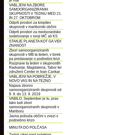
je mar
VABLJENI NA ZBORE
SAMOORGANIZIRANIH
SKUPNOSTI V TEDNU MED 21.
IN 27. OKTOBROM
Odprti prostori za krepitev
skupnosti v mariborski občini
Odprti prostori za medsosedsko
sodelovanje v svoji MČ ali KS
STANJE PLANETA KOT GA VIDI
ZNANOST
Zbori samoorganiziranih
skupnosti v MB ta teden, v torek
pa predavanje o podnebni krizi
Razprave ta teden v skupnostih
Radvanje, Magdalena, Tabor ter
združeni Center in Ivan Cankar
VABLJENI NA POBREŽJE, V
NOVO VAS IN NA TEZNO
Najava zborov
samoorganiziranih skupnosti od
9. 9. do 13. 9. 2019
VABILO: September je tu, prav
tako tudi zbori
samoorganiziranih skupnosti v
Mariboru
Javna pobuda občini v zvezi s
podnebno krizo
MINUTA DO POLČASA
Zadnji cikel pred poletnim