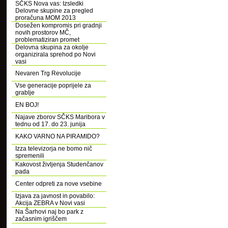
SČKS Nova vas: Izsledki
Delovne skupine za pregled
proračuna MOM 2013
Dosežen kompromis pri gradnji
novih prostorov MČ,
problematiziran promet
Delovna skupina za okolje
organizirala sprehod po Novi
vasi
Nevaren Trg Revolucije
Vse generacije poprijele za
grablje
EN BOJ!
Najave zborov SČKS Maribora v
tednu od 17. do 23. junija
KAKO VARNO NA PIRAMIDO?
Izza televizorja ne bomo nič
spremenili
Kakovost življenja Studenčanov
pada
Center odpreti za nove vsebine
Izjava za javnost in povabilo:
Akcija ZEBRA v Novi vasi
Na Šarhovi naj bo park z
začasnim igriščem