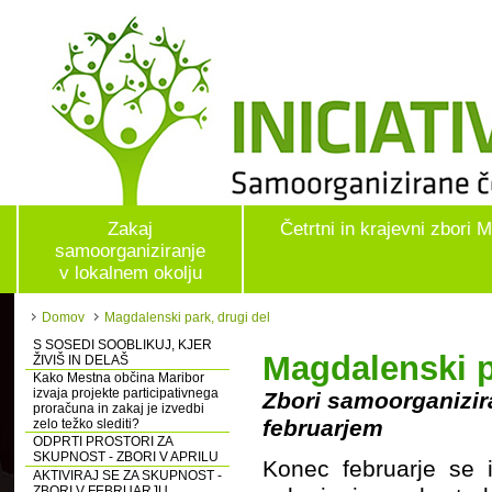
Zakaj
Četrtni in krajevni zbori 
samoorganiziranje
v lokalnem okolju
Domov
Magdalenski park, drugi del
S SOSEDI SOOBLIKUJ, KJER
Magdalenski p
ŽIVIŠ IN DELAŠ
Kako Mestna občina Maribor
izvaja projekte participativnega
Zbori samoorganizira
proračuna in zakaj je izvedbi
februarjem
zelo težko slediti?
ODPRTI PROSTORI ZA
SKUPNOST - ZBORI V APRILU
Konec februarje se i
AKTIVIRAJ SE ZA SKUPNOST -
ZBORI V FEBRUARJU