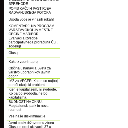
SPREHODE
POPIS KAČJIH PASTIRJEV
RADVANJSKEGA POTOKA
Usoda vode je v naših rokah!
KOMENTARJI NA PROGRAM
VARSTVA OKOLJA MESTNE
OBČINE MARIBOR
Evalvacija izvedbe
participativnega proračuna Čuj,
sodeluj!
Glasuj
Kako z zbori naprej
Občina ustanavlja Sveta za
varstvo uporabnikov javnih
dobrin
IMZ za VEČER: Kateri so najbolj
pereči okoljski problemi
Kjer je kapitalizem, ni svobode.
Ko pa bo svoboda, ne bo
kapitalizma.
BUDNOST NA OKNU:
Magdalenski park in nova
realnost
Vse naše diskriminacije
Javni poziv državnemu zboru:
Glasujte proti aktivaciji 37.a