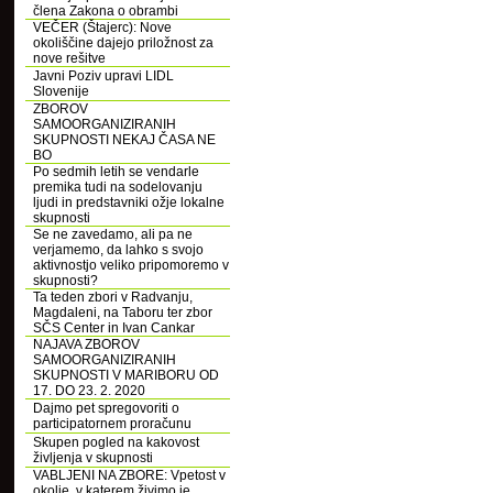
člena Zakona o obrambi
VEČER (Štajerc): Nove
okoliščine dajejo priložnost za
nove rešitve
Javni Poziv upravi LIDL
Slovenije
ZBOROV
SAMOORGANIZIRANIH
SKUPNOSTI NEKAJ ČASA NE
BO
Po sedmih letih se vendarle
premika tudi na sodelovanju
ljudi in predstavniki ožje lokalne
skupnosti
Se ne zavedamo, ali pa ne
verjamemo, da lahko s svojo
aktivnostjo veliko pripomoremo v
skupnosti?
Ta teden zbori v Radvanju,
Magdaleni, na Taboru ter zbor
SČS Center in Ivan Cankar
NAJAVA ZBOROV
SAMOORGANIZIRANIH
SKUPNOSTI V MARIBORU OD
17. DO 23. 2. 2020
Dajmo pet spregovoriti o
participatornem proračunu
Skupen pogled na kakovost
življenja v skupnosti
VABLJENI NA ZBORE: Vpetost v
okolje, v katerem živimo je