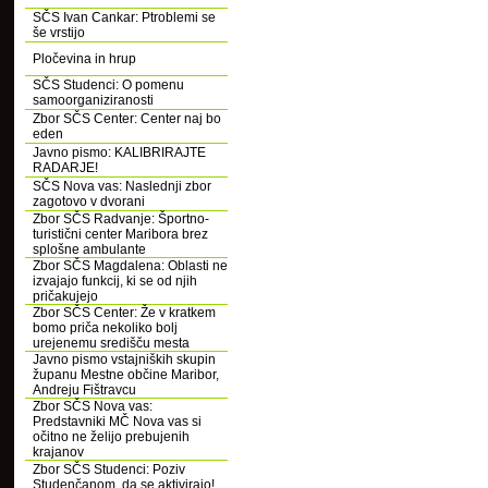
SČS Ivan Cankar: Ptroblemi se
še vrstijo
Pločevina in hrup
SČS Studenci: O pomenu
samoorganiziranosti
Zbor SČS Center: Center naj bo
eden
Javno pismo: KALIBRIRAJTE
RADARJE!
SČS Nova vas: Naslednji zbor
zagotovo v dvorani
Zbor SČS Radvanje: Športno-
turistični center Maribora brez
splošne ambulante
Zbor SČS Magdalena: Oblasti ne
izvajajo funkcij, ki se od njih
pričakujejo
Zbor SČS Center: Že v kratkem
bomo priča nekoliko bolj
urejenemu središču mesta
Javno pismo vstajniških skupin
županu Mestne občine Maribor,
Andreju Fištravcu
Zbor SČS Nova vas:
Predstavniki MČ Nova vas si
očitno ne želijo prebujenih
krajanov
Zbor SČS Studenci: Poziv
Studenčanom, da se aktivirajo!