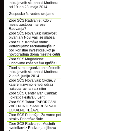
in krajevnih skupnosti Maribora
od 19. do 23. maja 2014
Gosposko še vedno urejamo
Zbor SČS Radvanje: Kdo v
mestu zastopa interese
Radvanja?
Zbor SČS Nova vas: Kakovost
bivanja v Novi vasi se slabša
Zbor SČS Koroška vrata:
Potrebujemo racionalnejše in
bolj koristne investicije, kot je
novogradnja doma mestne četrti
Zbor SČS Magdalena:
Obnovimo košarkaška igrišča!
Zbori samoorganiziranih četrtnih
in krajevnih skupnosti Maribora
2. do 6. junija 2014
Zbor SČS Nova vas: Okolje, v
katerem živimo je tudi odraz
našega ravnanja z njim
Zbor SČS Center Ivan Cankar:
Tokrat o Festivalu Lent
Zbor SČS Tabor: TABORČANI
ZAČENJAJO SAMI REŠEVATI
LOKALNE TEŽAVE
Zbor SČS Pobrežje: Za varno pot
otrok v Pobreške šole
Zbor SČS Radvanje: Mestnih
svetnikov iz Radvanja njihova