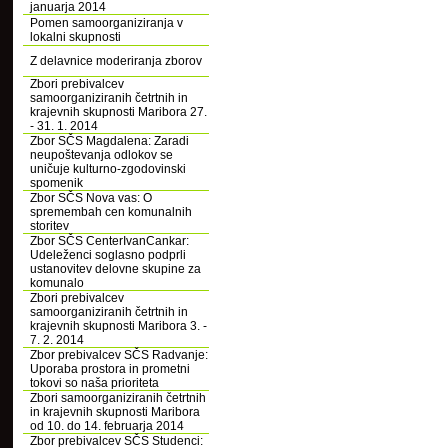
januarja 2014
Pomen samoorganiziranja v
lokalni skupnosti
Z delavnice moderiranja zborov
Zbori prebivalcev
samoorganiziranih četrtnih in
krajevnih skupnosti Maribora 27.
- 31. 1. 2014
Zbor SČS Magdalena: Zaradi
neupoštevanja odlokov se
uničuje kulturno-zgodovinski
spomenik
Zbor SČS Nova vas: O
spremembah cen komunalnih
storitev
Zbor SČS CenterIvanCankar:
Udeleženci soglasno podprli
ustanovitev delovne skupine za
komunalo
Zbori prebivalcev
samoorganiziranih četrtnih in
krajevnih skupnosti Maribora 3. -
7. 2. 2014
Zbor prebivalcev SČS Radvanje:
Uporaba prostora in prometni
tokovi so naša prioriteta
Zbori samoorganiziranih četrtnih
in krajevnih skupnosti Maribora
od 10. do 14. februarja 2014
Zbor prebivalcev SČS Studenci: