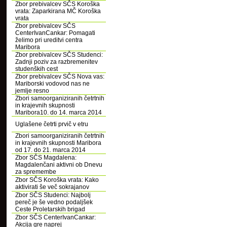
Zbor prebivalcev SČS Koroška
vrata: Zaparkirana MČ Koroška
vrata
Zbor prebivalcev SČS
CenterIvanCankar: Pomagati
želimo pri ureditvi centra
Maribora
Zbor prebivalcev SČS Studenci:
Zadnji poziv za razbremenitev
studenških cest
Zbor prebivalcev SČS Nova vas:
Mariborski vodovod nas ne
jemlje resno
Zbori samoorganiziranih četrtnih
in krajevnih skupnosti
Maribora10. do 14. marca 2014
Uglašene četrti prvič v etru
Zbori samoorganiziranih četrtnih
in krajevnih skupnosti Maribora
od 17. do 21. marca 2014
Zbor SČS Magdalena:
Magdalenčani aktivni ob Dnevu
za spremembe
Zbor SČS Koroška vrata: Kako
aktivirati še več sokrajanov
Zbor SČS Studenci: Najbolj
pereč je še vedno podaljšek
Ceste Proletarskih brigad
Zbor SČS CenterIvanCankar:
Akcija gre naprej