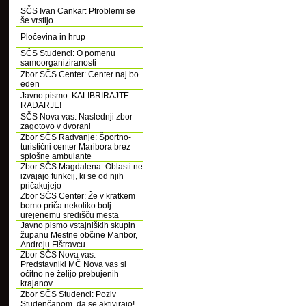
SČS Ivan Cankar: Ptroblemi se
še vrstijo
Pločevina in hrup
SČS Studenci: O pomenu
samoorganiziranosti
Zbor SČS Center: Center naj bo
eden
Javno pismo: KALIBRIRAJTE
RADARJE!
SČS Nova vas: Naslednji zbor
zagotovo v dvorani
Zbor SČS Radvanje: Športno-
turistični center Maribora brez
splošne ambulante
Zbor SČS Magdalena: Oblasti ne
izvajajo funkcij, ki se od njih
pričakujejo
Zbor SČS Center: Že v kratkem
bomo priča nekoliko bolj
urejenemu središču mesta
Javno pismo vstajniških skupin
županu Mestne občine Maribor,
Andreju Fištravcu
Zbor SČS Nova vas:
Predstavniki MČ Nova vas si
očitno ne želijo prebujenih
krajanov
Zbor SČS Studenci: Poziv
Studenčanom, da se aktivirajo!