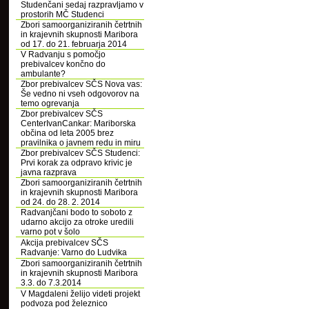
Studenčani sedaj razpravljamo v
prostorih MČ Studenci
Zbori samoorganiziranih četrtnih
in krajevnih skupnosti Maribora
od 17. do 21. februarja 2014
V Radvanju s pomočjo
prebivalcev končno do
ambulante?
Zbor prebivalcev SČS Nova vas:
Še vedno ni vseh odgovorov na
temo ogrevanja
Zbor prebivalcev SČS
CenterIvanCankar: Mariborska
občina od leta 2005 brez
pravilnika o javnem redu in miru
Zbor prebivalcev SČS Studenci:
Prvi korak za odpravo krivic je
javna razprava
Zbori samoorganiziranih četrtnih
in krajevnih skupnosti Maribora
od 24. do 28. 2. 2014
Radvanjčani bodo to soboto z
udarno akcijo za otroke uredili
varno pot v šolo
Akcija prebivalcev SČS
Radvanje: Varno do Ludvika
Zbori samoorganiziranih četrtnih
in krajevnih skupnosti Maribora
3.3. do 7.3.2014
V Magdaleni želijo videti projekt
podvoza pod železnico