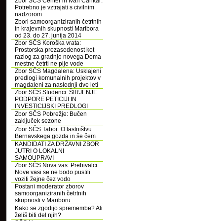
Zbor SČS Center in Ivan Cankar:
Potrebno je vztrajati s civilnim
nadzorom
Zbori samoorganiziranih četrtnih
in krajevnih skupnosti Maribora
od 23. do 27. junija 2014
Zbor SČS Koroška vrata:
Prostorska prezasedenost kot
razlog za gradnjo novega Doma
mestne četrti ne pije vode
Zbor SČS Magdalena: Usklajeni
predlogi komunalnih projektov v
magdaleni za naslednji dve leti
Zbor SČS Studenci: ŠIRJENJE
PODPORE PETICIJI IN
INVESTICIJSKI PREDLOGI
Zbor SČS Pobrežje: Bučen
zaključek sezone
Zbor SČS Tabor: O lastništvu
Bernavskega gozda in še čem
KANDIDATI ZA DRŽAVNI ZBOR
JUTRI O LOKALNI
SAMOUPRAVI
Zbor SČS Nova vas: Prebivalci
Nove vasi se ne bodo pustili
voziti žejne čez vodo
Postani moderator zborov
samoorganiziranih četrtnih
skupnosti v Mariboru
Kako se zgodijo spremembe? Ali
želiš biti del njih?