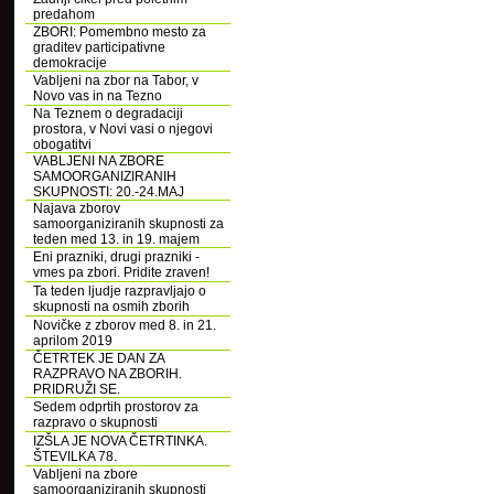
predahom
ZBORI: Pomembno mesto za
graditev participativne
demokracije
Vabljeni na zbor na Tabor, v
Novo vas in na Tezno
Na Teznem o degradaciji
prostora, v Novi vasi o njegovi
obogatitvi
VABLJENI NA ZBORE
SAMOORGANIZIRANIH
SKUPNOSTI: 20.-24.MAJ
Najava zborov
samoorganiziranih skupnosti za
teden med 13. in 19. majem
Eni prazniki, drugi prazniki -
vmes pa zbori. Pridite zraven!
Ta teden ljudje razpravljajo o
skupnosti na osmih zborih
Novičke z zborov med 8. in 21.
aprilom 2019
ČETRTEK JE DAN ZA
RAZPRAVO NA ZBORIH.
PRIDRUŽI SE.
Sedem odprtih prostorov za
razpravo o skupnosti
IZŠLA JE NOVA ČETRTINKA.
ŠTEVILKA 78.
Vabljeni na zbore
samoorganiziranih skupnosti