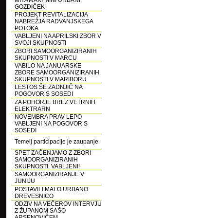
MIYAWAKI MINI URBANI
GOZDIČEK
PROJEKT REVITALIZACIJA
NABREŽJA RADVANJSKEGA
POTOKA
VABLJENI NA APRILSKI ZBOR V
SVOJI SKUPNOSTI
ZBORI SAMOORGANIZIRANIH
SKUPNOSTI V MARCU
VABILO NA JANUARSKE
ZBORE SAMOORGANIZIRANIH
SKUPNOSTI V MARIBORU
LESTOS ŠE ZADNJIČ NA
POGOVOR S SOSEDI
ZA POHORJE BREZ VETRNIH
ELEKTRARN
NOVEMBRA PRAV LEPO
VABLJENI NA POGOVOR S
SOSEDI
Temelj participacije je zaupanje
SPET ZAČENJAMO Z ZBORI
SAMOORGANIZIRANIH
SKUPNOSTI. VABLJENI!
SAMOORGANIZIRANJE V
JUNIJU
POSTAVILI MALO URBANO
DREVESNICO
ODZIV NA VEČEROV INTERVJU
Z ŽUPANOM SAŠO
ARSENOVIČEM