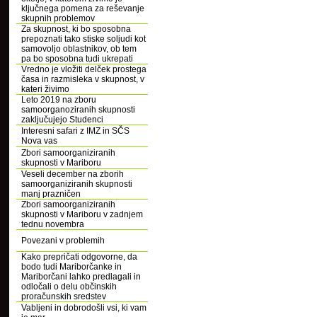
ključnega pomena za reševanje
skupnih problemov
Za skupnost, ki bo sposobna
prepoznati tako stiske soljudi kot
samovoljo oblastnikov, ob tem
pa bo sposobna tudi ukrepati
Vredno je vložiti delček prostega
časa in razmisleka v skupnost, v
kateri živimo
Leto 2019 na zboru
samoorganoziranih skupnosti
zaključujejo Studenci
Interesni safari z IMZ in SČS
Nova vas
Zbori samoorganiziranih
skupnosti v Mariboru
Veseli december na zborih
samoorganiziranih skupnosti
manj prazničen
Zbori samoorganiziranih
skupnosti v Mariboru v zadnjem
tednu novembra
Povezani v problemih
Kako prepričati odgovorne, da
bodo tudi Mariborčanke in
Mariborčani lahko predlagali in
odločali o delu občinskih
proračunskih sredstev
Vabljeni in dobrodošli vsi, ki vam