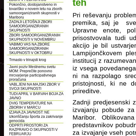
teh
Pokončno, dostojanstveno in
tovariško v novem letu na zborih
samoorganiziranih skupnosti v
Pri reševanju proble
Mariboru
premika, saj je sve
ZADNJI LETOŠNJI ZBORI
SAMOORGANIZIRANIH
Upravne enote, pol
SKUPNOSTI
ZBORI SAMOORGANIZIRANIH
prisostvovala tudi 
SKUPNOSTI V NOVEMBRU
akcijo je bil ustvar
VABIMO VAS NA ZBORE
SAMOORGANIZIRANIH
Lampijončkovem ples
SKUPNOSTI V OKTOBRU
institucij z razumeva
Trmasto v trinajsti krog
Javni poziv Mestnemu svetu
iz vsega povedanega 
MOM: Preprečite ponovno
ni na razpolago sre
mrcvarjenje participativnega
proračuna
pristojnosti, ki ne 
VABLJENI NA MAJSKI ZBOR V
SVOJI SKUPNOSTI
prireditve.
TUDI APRIL V BARVAH BOJA ZA
JAVNO
Zadnji predjesenski z
DVIG TEMPERATURE NA
ZBORIH V MARCU
izvajanju pobude za
IZJAVA ZA JAVNOST: NE
Maribor. Oblikovan
izkoriščanju športa za zakrivanje
genocida
predstavnikov pobudni
ODPRTI PROSTORI ZA
RAZPRAVO O SKUPNOSTI V
za izvajanje vseh potr
FEBRUARJU