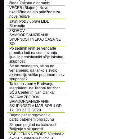
člena Zakona o obrambi
VEČER (Štajerc): Nove
okoliščine dajejo priložnost za
nove rešitve
Javni Poziv upravi LIDL
Slovenije
ZBOROV
SAMOORGANIZIRANIH
SKUPNOSTI NEKAJ ČASA NE
BO
Po sedmih letih se vendarle
premika tudi na sodelovanju
ljudi in predstavniki ožje lokalne
skupnosti
Se ne zavedamo, ali pa ne
verjamemo, da lahko s svojo
aktivnostjo veliko pripomoremo v
skupnosti?
Ta teden zbori v Radvanju,
Magdaleni, na Taboru ter zbor
SČS Center in Ivan Cankar
NAJAVA ZBOROV
SAMOORGANIZIRANIH
SKUPNOSTI V MARIBORU OD
17. DO 23. 2. 2020
Dajmo pet spregovoriti o
participatornem proračunu
Skupen pogled na kakovost
življenja v skupnosti
VABLJENI NA ZBORE: Vpetost v
okolje, v katerem živimo je