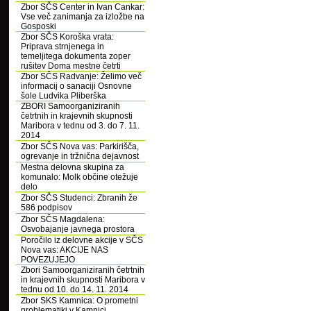
Zbor SČS Center in Ivan Cankar:
Vse več zanimanja za izložbe na
Gosposki
Zbor SČS Koroška vrata:
Priprava strnjenega in
temeljitega dokumenta zoper
rušitev Doma mestne četrti
Zbor SČS Radvanje: Želimo več
informacij o sanaciji Osnovne
šole Ludvika Pliberška
ZBORI Samoorganiziranih
četrtnih in krajevnih skupnosti
Maribora v tednu od 3. do 7. 11.
2014
Zbor SČS Nova vas: Parkirišča,
ogrevanje in tržnična dejavnost
Mestna delovna skupina za
komunalo: Molk občine otežuje
delo
Zbor SČS Studenci: Zbranih že
586 podpisov
Zbor SČS Magdalena:
Osvobajanje javnega prostora
Poročilo iz delovne akcije v SČS
Nova vas: AKCIJE NAS
POVEZUJEJO
Zbori Samoorganiziranih četrtnih
in krajevnih skupnosti Maribora v
tednu od 10. do 14. 11. 2014
Zbor SKS Kamnica: O prometni
problematiki v Kamnici