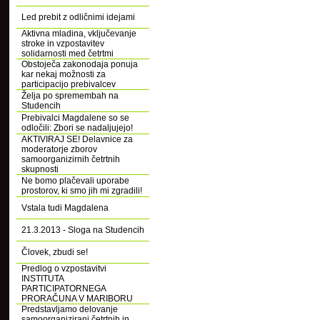
Led prebit z odličnimi idejami
Aktivna mladina, vključevanje
stroke in vzpostavitev
solidarnosti med četrtmi
Obstoječa zakonodaja ponuja
kar nekaj možnosti za
participacijo prebivalcev
Želja po spremembah na
Studencih
Prebivalci Magdalene so se
odločili: Zbori se nadaljujejo!
AKTIVIRAJ SE! Delavnice za
moderatorje zborov
samoorganizirnih četrtnih
skupnosti
Ne bomo plačevali uporabe
prostorov, ki smo jih mi zgradili!
Vstala tudi Magdalena
21.3.2013 - Sloga na Studencih
Človek, zbudi se!
Predlog o vzpostavitvi
INSTITUTA
PARTICIPATORNEGA
PRORAČUNA V MARIBORU
Predstavljamo delovanje
samoorganizirani četrtnih in