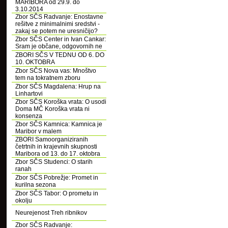
MARIBORA od 29.9. do
3.10.2014
Zbor SČS Radvanje: Enostavne
rešitve z minimalnimi sredstvi -
zakaj se potem ne uresničijo?
Zbor SČS Center in Ivan Cankar:
Sram je občane, odgovornih ne
ZBORI SČS V TEDNU OD 6. DO
10. OKTOBRA
Zbor SČS Nova vas: Mnoštvo
tem na tokratnem zboru
Zbor SČS Magdalena: Hrup na
Linhartovi
Zbor SČS Koroška vrata: O usodi
Doma MČ Koroška vrata ni
konsenza
Zbor SČS Kamnica: Kamnica je
Maribor v malem
ZBORI Samoorganiziranih
četrtnih in krajevnih skupnosti
Maribora od 13. do 17. oktobra
Zbor SČS Studenci: O starih
ranah
Zbor SČS Pobrežje: Promet in
kurilna sezona
Zbor SČS Tabor: O prometu in
okolju
Neurejenost Treh ribnikov
Zbor SČS Radvanje: