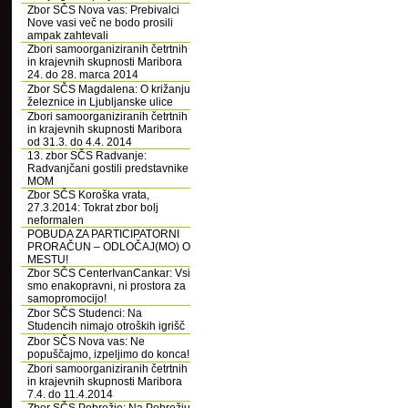
Zbor SČS Nova vas: Prebivalci
Nove vasi več ne bodo prosili
ampak zahtevali
Zbori samoorganiziranih četrtnih
in krajevnih skupnosti Maribora
24. do 28. marca 2014
Zbor SČS Magdalena: O križanju
železnice in Ljubljanske ulice
Zbori samoorganiziranih četrtnih
in krajevnih skupnosti Maribora
od 31.3. do 4.4. 2014
13. zbor SČS Radvanje:
Radvanjčani gostili predstavnike
MOM
Zbor SČS Koroška vrata,
27.3.2014: Tokrat zbor bolj
neformalen
POBUDA ZA PARTICIPATORNI
PRORAČUN – ODLOČAJ(MO) O
MESTU!
Zbor SČS CenterIvanCankar: Vsi
smo enakopravni, ni prostora za
samopromocijo!
Zbor SČS Studenci: Na
Studencih nimajo otroških igrišč
Zbor SČS Nova vas: Ne
popuščajmo, izpeljimo do konca!
Zbori samoorganiziranih četrtnih
in krajevnih skupnosti Maribora
7.4. do 11.4.2014