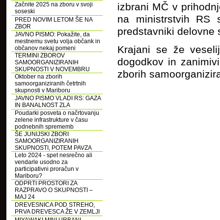
Začnite 2025 na zboru v svoji
izbrani MČ v prihodn
soseski
na ministrstvih RS 
PRED NOVIM LETOM ŠE NA
ZBOR
predstavniki delovne 
JAVNO PISMO: Pokažite, da
mestnemu svetu volja občank in
Krajani se že veseli
občanov nekaj pomeni
TERMINI ZBOROV
dogodkov in zanimiv
SAMOORGANIZIRANIH
SKUPNOSTI V NOVEMBRU
zborih samoorganizir
Oktober na zborih
samoorganiziranih četrtnih
skupnosti v Mariboru
JAVNO PISMO VLADI RS: GAZA
IN BANALNOST ZLA
Poudarki posveta o načrtovanju
zelene infrastrukture v času
podnebnih sprememb
ŠE JUNIJSKI ZBORI
SAMOORGANIZIRANIH
SKUPNOSTI, POTEM PAVZA
Leto 2024 - spet nesrečno ali
vendarle usodno za
participativni proračun v
Mariboru?
ODPRTI PROSTORI ZA
RAZPRAVO O SKUPNOSTI –
MAJ 24
DREVESNICA POD STREHO,
PRVA DREVESCA ŽE V ZEMLJI