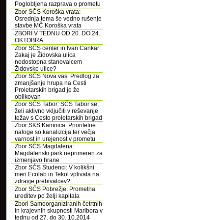
Poglobljena razprava o prometu
Zbor SČS Koroška vrata:
Osrednja tema še vedno rušenje
stavbe MČ Koroška vrata
ZBORI V TEDNU OD 20. DO 24.
OKTOBRA
Zbor SČS center in Ivan Cankar:
Zakaj je Židovska ulica
nedostopna stanovalcem
Židovske ulice?
Zbor SČS Nova vas: Predlog za
zmanjšanje hrupa na Cesti
Proletarskih brigad je že
oblikovan
Zbor SČS Tabor: SČS Tabor se
želi aktivno vključiti v reševanje
težav s Cesto proletarskih brigad
Zbor SKS Kamnica: Prioritetne
naloge so kanalizcija ter večja
varnost in urejenost v prometu
Zbor SČS Magdalena:
Magdalenski park neprimeren za
izmenjavo hrane
Zbor SČS Studenci: V kolikšni
meri Ecolab in Tekol vplivata na
zdravje prebivalcev?
Zbor SČS Pobrežje: Prometna
ureditev po želji kapitala
Zbori Samoorganiziranih četrtnih
in krajevnih skupnosti Maribora v
tednu od 27. do 30. 10.2014