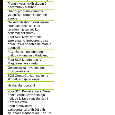
Plenum vstajniških skupin 6.
decembra v Mariboru
Uradni program Plenuma
vstajniških skupin Centralne
evrope
Na sedmih zborih vsak mesec
sodeluje preko sto ljudi –
izvedenih je že več kot
sedemdeset zborov.
Zbor SČS Nova vas: Ne
sprejemamo izgovorov, da se
obračunska obdobja ne morejo
poenotiti
ZA začetek medsebojnega
dialoga o turizmu v Radvanju
Zbor SČS Magdalena: V
Magdaleni vse v redu
Gosposka za novo leto bolj
dostojanstvena
SČS CenterCankar vabijo na
skodelico čaja in klepet
Hvala, Mariborčani!
Zbor SCS Koroska vrata: Nered,
nemir, vandalizem ostajajo
neljube težave v mestni četrti
Koroška vrata
Zbori prebivalcev
samoorganiziranih četrtnih
skupnosti Maribora od 6. do 12.