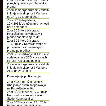
Zbor SČS Pobrežje: Na Pobrežju
je najbolj pereča problematika
promet
Zbori samoorganiziranih četrtnih
in krajevnih skupnosti Maribora
od 14. do 18. aprila 2014
Zbor SČS Magdalena,
10.4.2014: Vključevanje javnosti
naj bo standard
Zbor SČS Koraška vrata:
Poskušali bomo vzpostaviti
plodno sodelovanje z MČ
Zbor SČS Koroška vrata,
10.4.2014: V Koroških vratih si
prizadevajo za primernejšo
prometno ureditev
Zbor SČS Radvanje, 8.4.2014: v
sodelovanju s SČS Nova vas bi
se lotili Pekrskega potoka
Zbori samoorganiziranih četrtnih
in krajevnih skupnosti Maribora
21.4. do 25.4.2014
Kolesarjenje po Radvanju
Zbor SČS Pobrežje: Volje za
izboljšanje bivanjskega okolja
na Pobrežju je veliko
Zbor SČS Studenci, 17.4.2014:
Neposluh s strani občine sili
Studenčane na ulico
Zbor SČS Nova vas, 17.4.2014:
Potrebno je urediti okolico