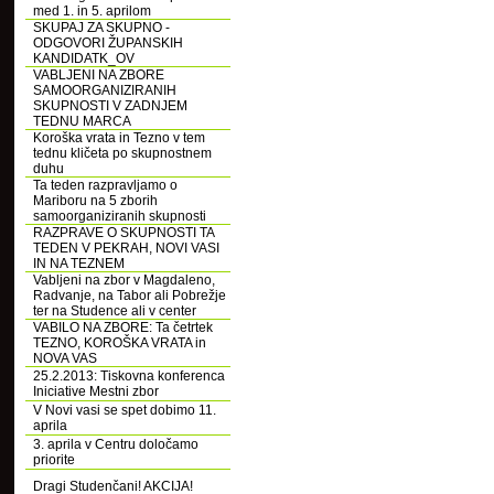
med 1. in 5. aprilom
SKUPAJ ZA SKUPNO -
ODGOVORI ŽUPANSKIH
KANDIDATK_OV
VABLJENI NA ZBORE
SAMOORGANIZIRANIH
SKUPNOSTI V ZADNJEM
TEDNU MARCA
Koroška vrata in Tezno v tem
tednu kličeta po skupnostnem
duhu
Ta teden razpravljamo o
Mariboru na 5 zborih
samoorganiziranih skupnosti
RAZPRAVE O SKUPNOSTI TA
TEDEN V PEKRAH, NOVI VASI
IN NA TEZNEM
Vabljeni na zbor v Magdaleno,
Radvanje, na Tabor ali Pobrežje
ter na Studence ali v center
VABILO NA ZBORE: Ta četrtek
TEZNO, KOROŠKA VRATA in
NOVA VAS
25.2.2013: Tiskovna konferenca
Iniciative Mestni zbor
V Novi vasi se spet dobimo 11.
aprila
3. aprila v Centru določamo
priorite
Dragi Studenčani! AKCIJA!