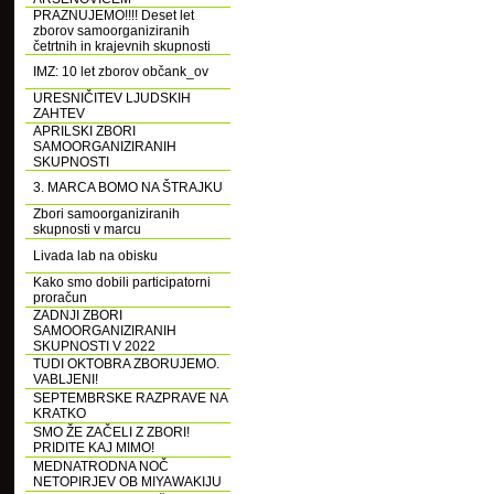
PRAZNUJEMO!!!! Deset let
zborov samoorganiziranih
četrtnih in krajevnih skupnosti
IMZ: 10 let zborov občank_ov
URESNIČITEV LJUDSKIH
ZAHTEV
APRILSKI ZBORI
SAMOORGANIZIRANIH
SKUPNOSTI
3. MARCA BOMO NA ŠTRAJKU
Zbori samoorganiziranih
skupnosti v marcu
Livada lab na obisku
Kako smo dobili participatorni
proračun
ZADNJI ZBORI
SAMOORGANIZIRANIH
SKUPNOSTI V 2022
TUDI OKTOBRA ZBORUJEMO.
VABLJENI!
SEPTEMBRSKE RAZPRAVE NA
KRATKO
SMO ŽE ZAČELI Z ZBORI!
PRIDITE KAJ MIMO!
MEDNATRODNA NOČ
NETOPIRJEV OB MIYAWAKIJU