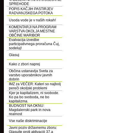
SPREHODE
POPIS KAČJIH PASTIRJEV
RADVANJSKEGA POTOKA
Usoda vode je v naših rokah!
KOMENTARJI NA PROGRAM
VARSTVA OKOLJA MESTNE
OBČINE MARIBOR
Evalvacija izvedbe
participativnega proračuna Čuj,
sodeluj!
Glasuj
Kako z zbori naprej
Občina ustanavlja Sveta za
varstvo uporabnikov javnih
dobrin
IMZ za VEČER: Kateri so najbolj
pereči okoljski problemi
Kjer je kapitalizem, ni svobode.
Ko pa bo svoboda, ne bo
kapitalizma.
BUDNOST NA OKNU:
Magdalenski park in nova
realnost
Vse naše diskriminacije
Javni poziv državnemu zboru:
Glasujte proti aktivaciji 37.a