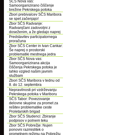
SČS Nova vas:
Samoorganizirano čiščenje
brežine Pekrskega potoka
Zbori prebivalcev SČS Maribora
se spet začenjajo!
Zbor SČS Radvanje:
Radvanjčani zadovoljni z
doseženim, a že gledajo naprej
Predstavitev participatornega
proračuna
Zbor SČS Center in Ivan Cankar:
Še naprej o prostorski
problematiki mestnega jedra
Zbor SČS Nova vas:
Samoorganizirana akcija
čiščenja Pekrskega potoka je
lahko vzgled našim javnim
službam
Zbori SČS Maribora v tednu od
8. do 12. septembra
Nepravilnosti pri vzdrževanju
Pekrskega potoka v Mariboru
SČS Tabor: Povezovanje
delovne skupine za promet za
rešitev problematike ceste
Proletarskih brigad
Zbor SČS Studenci: Zbiranje
podpisov v polnem teku
Zbor SČS Pobrežje: Nujen
ponovni razmislitek o
prometnem režimu na Pobrežju