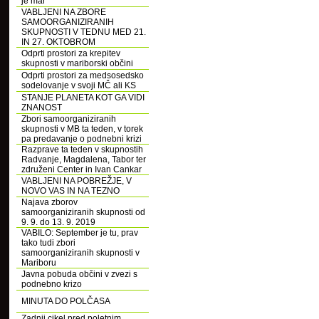
je mar
VABLJENI NA ZBORE
SAMOORGANIZIRANIH
SKUPNOSTI V TEDNU MED 21.
IN 27. OKTOBROM
Odprti prostori za krepitev
skupnosti v mariborski občini
Odprti prostori za medsosedsko
sodelovanje v svoji MČ ali KS
STANJE PLANETA KOT GA VIDI
ZNANOST
Zbori samoorganiziranih
skupnosti v MB ta teden, v torek
pa predavanje o podnebni krizi
Razprave ta teden v skupnostih
Radvanje, Magdalena, Tabor ter
združeni Center in Ivan Cankar
VABLJENI NA POBREŽJE, V
NOVO VAS IN NA TEZNO
Najava zborov
samoorganiziranih skupnosti od
9. 9. do 13. 9. 2019
VABILO: September je tu, prav
tako tudi zbori
samoorganiziranih skupnosti v
Mariboru
Javna pobuda občini v zvezi s
podnebno krizo
MINUTA DO POLČASA
Zadnji cikel pred poletnim