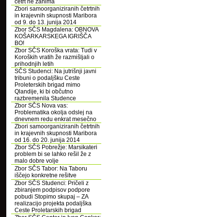
četrt ne zanima
Zbori samoorganiziranih četrtnih
in krajevnih skupnosti Maribora
od 9. do 13. junija 2014
Zbor SČS Magdalena: OBNOVA
KOŠARKARSKEGA IGRIŠČA
BO!
Zbor SČS Koroška vrata: Tudi v
Koroških vratih že razmišljali o
prihodnjih letih
SČS Studenci: Na jutrišnji javni
tribuni o podaljšku Ceste
Proleterskih brigad mimo
Qlandije, ki bi občutno
razbremenila Studence
Zbor SČS Nova vas:
Problematika okolja odslej na
dnevnem redu enkrat mesečno
Zbori samoorganiziranih četrtnih
in krajevnih skupnosti Maribora
od 16. do 20. junija 2014
Zbor SČS Pobrežje: Marsikateri
problem bi se lahko rešil že z
malo dobre volje
Zbor SČS Tabor: Na Taboru
iščejo konkretne rešitve
Zbor SČS Studenci: Pričeli z
zbiranjem podpisov podpore
pobudi Stopimo skupaj – ZA
realizacijo projekta podaljška
Ceste Proletarskih brigad