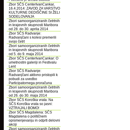
Zbor SČS CenterIvanCankar,
16.4.2014: ZAVOD ZA VARSTVO
KULTURNE DEDIŠČINE SI ŽELI
SODELOVANJA
Zbori samoorganiziranih četrtnih
in krajevnih skupnosti Maribora
od 28. do 30. aprila 2014
Zbor SČS Radvanje:
Radvanjčani s kolesi premerili
svojo četrt
Zbori samoorganiziranih četrtnih
in krajevnih skupnosti Maribora
od 5. do 9. maja 2014
Zbor SČS CenterIvanCankar: O
umetnostni galeriji in Festivalu
Lent
Zbor SČS Radvanje:
Radvanjčani aktivno pristopili k
pobudi za uvedbo
Participatornega proračuna
Zbori samoorganiziranih četrtnih
in krajevnih skupnosti Maribora
od 26. do 30. maja 2014
Zbor SČS Koroška vrata: Na
SČS Koroška vrata so jasni:
VZTRAJALI BOMO!
Zbor SČS Magdalena: SČS
Magdalena o političnem
opismenjevanju in odprti delovni
akciji
Zbori samoorganiziranih četrtnih