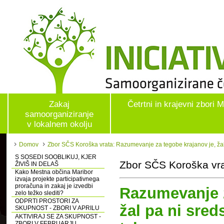
Zakaj
Četrtni in krajevni zbori 
samoorganiziranje
v lokalnem okolju
Domov
Zbor SČS Koroška vrata: Razumevanje za tegobe krajanov je, žal p
S SOSEDI SOOBLIKUJ, KJER
Zbor SČS Koroška vra
ŽIVIŠ IN DELAŠ
Kako Mestna občina Maribor
izvaja projekte participativnega
proračuna in zakaj je izvedbi
Razumevanje z
zelo težko slediti?
ODPRTI PROSTORI ZA
žal pa ni sred
SKUPNOST - ZBORI V APRILU
AKTIVIRAJ SE ZA SKUPNOST -
ZBORI V FEBRUARJU