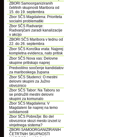
ZBORI Samoorganiziranih
četrtnih skupnosti Maribora od
15. do 19. septembra
Zbor SČS Magdalena: Prioriteta
socialni problematiki
Zbor SČS Radvanje:
Radvanjčani zaradi kanalizacije
v akcijo
ZBORI SČS Maribora v tednu od
22. do 26. septembra
Zbor SČS Koroška vrata: Najprej
kompletna evidenca, nato pritisk
Zbor SČS Nova vas: Delovne
skupine pritiskajo naprej
Predvolilno soočenje kandidatov
za mariboskega župana
Zbor SČS Studenci: O mestni
delovni skupini za Južno
obvoznico
Zbor SČS Tabor: Na Taboru so
se pridružili mestni delovni
skupini za komunalo
Zbor SČS Magdalena: V
Magdaleni še naprej na temo
solidarnosti
Zbor SČS Pobrežje: Bo del
obvoznice skozi mesto izvzet iz
vinjetnega sistema?
ZBORI SAMOORGANIZIRANIH
ČETRTNIH SKUPNOSTI