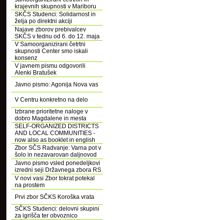
krajevnih skupnosti v Mariboru
SKČS Studenci: Solidarnost in
želja po direktni akciji
Najave zborov prebivalcev
SKČS v tednu od 6. do 12. maja
V Samoorganizirani četrtni
skupnosti Center smo iskali
konsenz
V javnem pismu odgovorili
Alenki Bratušek
Javno pismo: Agonija Nova vas
V Centru konkretno na delo
Izbrane prioritetne naloge v
dobro Magdalene in mesta
SELF-ORGANIZED DISTRICTS
AND LOCAL COMMUNITIES -
now also as booklet in english
Zbor SČS Radvanje: Varna pot v
šolo in nezavarovan daljnovod
Javno pismo vsled ponedeljkovi
izredni seji Državnega zbora RS
V novi vasi Zbor tokrat potekal
na prostem
Prvi zbor SČKS Koroška vrata
SČKS Studenci: delovni skupini
za igrišča ter obvoznico