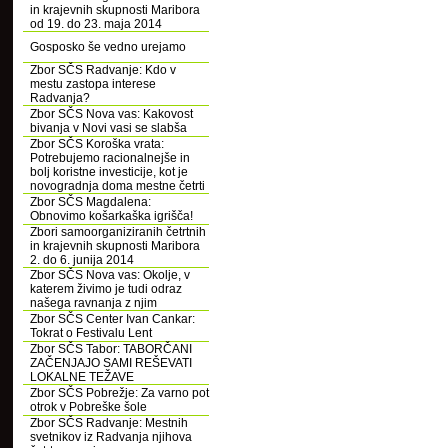
in krajevnih skupnosti Maribora
od 19. do 23. maja 2014
Gosposko še vedno urejamo
Zbor SČS Radvanje: Kdo v
mestu zastopa interese
Radvanja?
Zbor SČS Nova vas: Kakovost
bivanja v Novi vasi se slabša
Zbor SČS Koroška vrata:
Potrebujemo racionalnejše in
bolj koristne investicije, kot je
novogradnja doma mestne četrti
Zbor SČS Magdalena:
Obnovimo košarkaška igrišča!
Zbori samoorganiziranih četrtnih
in krajevnih skupnosti Maribora
2. do 6. junija 2014
Zbor SČS Nova vas: Okolje, v
katerem živimo je tudi odraz
našega ravnanja z njim
Zbor SČS Center Ivan Cankar:
Tokrat o Festivalu Lent
Zbor SČS Tabor: TABORČANI
ZAČENJAJO SAMI REŠEVATI
LOKALNE TEŽAVE
Zbor SČS Pobrežje: Za varno pot
otrok v Pobreške šole
Zbor SČS Radvanje: Mestnih
svetnikov iz Radvanja njihova