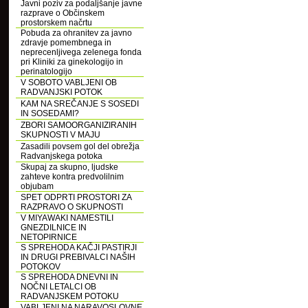
Javni poziv za podaljšanje javne
razprave o Občinskem
prostorskem načrtu
Pobuda za ohranitev za javno
zdravje pomembnega in
neprecenljivega zelenega fonda
pri Kliniki za ginekologijo in
perinatologijo
V SOBOTO VABLJENI OB
RADVANJSKI POTOK
KAM NA SREČANJE S SOSEDI
IN SOSEDAMI?
ZBORI SAMOORGANIZIRANIH
SKUPNOSTI V MAJU
Zasadili povsem gol del obrežja
Radvanjskega potoka
Skupaj za skupno, ljudske
zahteve kontra predvolilnim
objubam
SPET ODPRTI PROSTORI ZA
RAZPRAVO O SKUPNOSTI
V MIYAWAKI NAMESTILI
GNEZDILNICE IN
NETOPIRNICE
S SPREHODA KAČJI PASTIRJI
IN DRUGI PREBIVALCI NAŠIH
POTOKOV
S SPREHODA DNEVNI IN
NOČNI LETALCI OB
RADVANJSKEM POTOKU
VABLJENI NA NARAVOSLOVNE