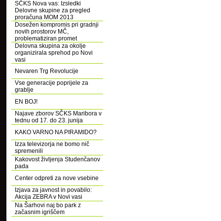
SČKS Nova vas: Izsledki
Delovne skupine za pregled
proračuna MOM 2013
Dosežen kompromis pri gradnji
novih prostorov MČ,
problematiziran promet
Delovna skupina za okolje
organizirala sprehod po Novi
vasi
Nevaren Trg Revolucije
Vse generacije poprijele za
grablje
EN BOJ!
Najave zborov SČKS Maribora v
tednu od 17. do 23. junija
KAKO VARNO NA PIRAMIDO?
Izza televizorja ne bomo nič
spremenili
Kakovost življenja Studenčanov
pada
Center odpreti za nove vsebine
Izjava za javnost in povabilo:
Akcija ZEBRA v Novi vasi
Na Šarhovi naj bo park z
začasnim igriščem