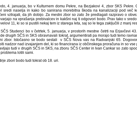
edo, 4. januarja, bo v Kulturnem domu Pekre, na Bezjakovi 4, zbor SKS Pekre. O
el sredi naselja in kako bo sanirana morebitna škoda na kanalizaciji pod več k
čeni vztrajati, da jih dobijo. Za mestni zbor so zato že predlagali razpravo o obv
varjajo na vprašanja prebivalcev in kakšni naj ti odgovori bodo. Prav tako v sred
elovi 11, ki so si pustili nekaj tem iz starega leta, saj so le tega zaključili z manj 
 SČS Studenci bo v četrtek, 5. januarja, v prostorih mestne četrti na Erjavčevi 43
de drugih SČS in SKS obravnavali tokrat, argumentirati pa morajo tudi temo ravnanj
ni zbor. Istočasno se bodo sestali v SČS Nova vas na Radvanjski 65. Dogovorili
piti nadzor nad izvajanjem del, ki so financirana iz občinskega proračuna in so vse
avljajo tudi v drugih SČS in SKS, na zboru SČS Center in Ivan Cankar so zato spodb
 problema lotili sami.
tirje zbori bodo tudi tokrat ob 18. uri.