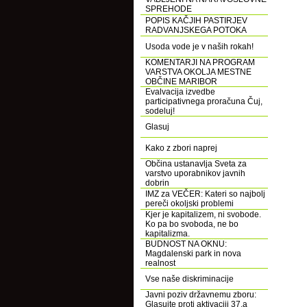
SPREHODE
POPIS KAČJIH PASTIRJEV
RADVANJSKEGA POTOKA
Usoda vode je v naših rokah!
KOMENTARJI NA PROGRAM
VARSTVA OKOLJA MESTNE
OBČINE MARIBOR
Evalvacija izvedbe
participativnega proračuna Čuj,
sodeluj!
Glasuj
Kako z zbori naprej
Občina ustanavlja Sveta za
varstvo uporabnikov javnih
dobrin
IMZ za VEČER: Kateri so najbolj
pereči okoljski problemi
Kjer je kapitalizem, ni svobode.
Ko pa bo svoboda, ne bo
kapitalizma.
BUDNOST NA OKNU:
Magdalenski park in nova
realnost
Vse naše diskriminacije
Javni poziv državnemu zboru:
Glasujte proti aktivaciji 37.a