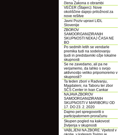
člena Zakona o obrambi
VEČER (Štajerc): Nove
okoliščine dajejo priložnost za
nove rešitve
Javni Poziv upravi LIDL
Slovenije
ZBOROV
SAMOORGANIZIRANIH
SKUPNOSTI NEKAJ ČASA NE
BO
Po sedmih letih se vendarle
premika tudi na sodelovanju
ljudi in predstavniki ožje lokalne
skupnosti
Se ne zavedamo, ali pa ne
verjamemo, da lahko s svojo
aktivnostjo veliko pripomoremo v
skupnosti?
Ta teden zbori v Radvanju,
Magdaleni, na Taboru ter zbor
SČS Center in Ivan Cankar
NAJAVA ZBOROV
SAMOORGANIZIRANIH
SKUPNOSTI V MARIBORU OD
17. DO 23. 2. 2020
Dajmo pet spregovoriti o
participatornem proračunu
Skupen pogled na kakovost
življenja v skupnosti
VABLJENI NA ZBORE: Vpetost v
okolje, v katerem živimo je