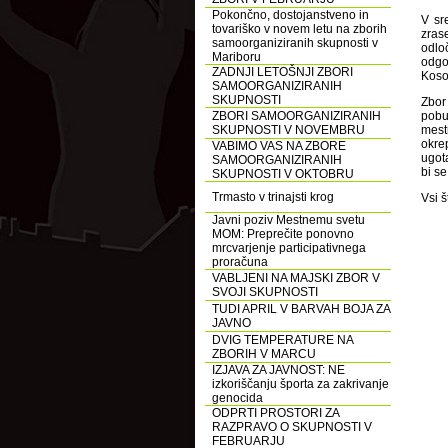
Pokončno, dostojanstveno in
V sr
tovariško v novem letu na zborih
zras
samoorganiziranih skupnosti v
odlo
Mariboru
odgo
ZADNJI LETOŠNJI ZBORI
Kosov
SAMOORGANIZIRANIH
SKUPNOSTI
Zbor
ZBORI SAMOORGANIZIRANIH
pobu
SKUPNOSTI V NOVEMBRU
mest
okre
VABIMO VAS NA ZBORE
ugot
SAMOORGANIZIRANIH
bi se
SKUPNOSTI V OKTOBRU
Trmasto v trinajsti krog
Vsi š
Javni poziv Mestnemu svetu
MOM: Preprečite ponovno
mrcvarjenje participativnega
proračuna
VABLJENI NA MAJSKI ZBOR V
SVOJI SKUPNOSTI
TUDI APRIL V BARVAH BOJA ZA
JAVNO
DVIG TEMPERATURE NA
ZBORIH V MARCU
IZJAVA ZA JAVNOST: NE
izkoriščanju športa za zakrivanje
genocida
ODPRTI PROSTORI ZA
RAZPRAVO O SKUPNOSTI V
FEBRUARJU