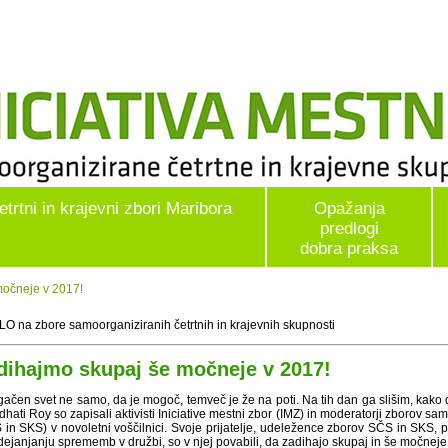
etrtni in krajevni zbori Maribora
Opažanja
predlogi
dobra praksa
močneje v 2017!
LO na zbore samoorganiziranih četrtnih in krajevnih skupnosti
dihajmo skupaj še močneje v 2017!
ačen svet ne samo, da je mogoč, temveč je že na poti. Na tih dan ga slišim, kako dih
hati Roy so zapisali aktivisti Iniciative mestni zbor (IMZ) in moderatorji zborov sa
 in SKS) v novoletni voščilnici. Svoje prijatelje, udeležence zborov SČS in SKS, p
dejanjanju sprememb v družbi, so v njej povabili, da zadihajo skupaj in še močneje