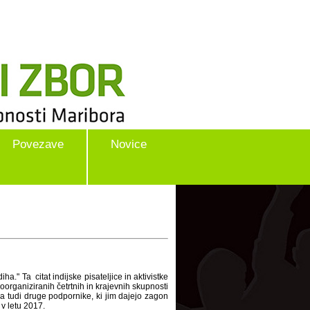
Povezave
Novice
a." Ta citat indijske pisateljice in aktivistke
moorganiziranih četrtnih in krajevnih skupnosti
a tudi druge podpornike, ki jim dajejo zagon
 v letu 2017.