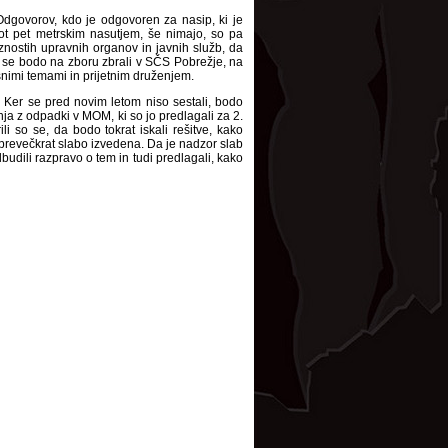
dgovorov, kdo je odgovoren za nasip, ki je
ot pet metrskim nasutjem, še nimajo, so pa
eznostih upravnih organov in javnih služb, da
o se bodo na zboru zbrali v SČS Pobrežje, na
resnimi temami in prijetnim druženjem.
. Ker se pred novim letom niso sestali, bodo
a z odpadki v MOM, ki so jo predlagali za 2.
 so se, da bodo tokrat iskali rešitve, kako
 prevečkrat slabo izvedena. Da je nadzor slab
udili razpravo o tem in tudi predlagali, kako