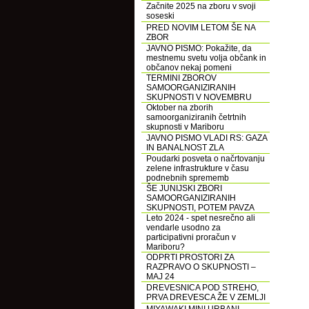
Začnite 2025 na zboru v svoji
soseski
PRED NOVIM LETOM ŠE NA
ZBOR
JAVNO PISMO: Pokažite, da
mestnemu svetu volja občank in
občanov nekaj pomeni
TERMINI ZBOROV
SAMOORGANIZIRANIH
SKUPNOSTI V NOVEMBRU
Oktober na zborih
samoorganiziranih četrtnih
skupnosti v Mariboru
JAVNO PISMO VLADI RS: GAZA
IN BANALNOST ZLA
Poudarki posveta o načrtovanju
zelene infrastrukture v času
podnebnih sprememb
ŠE JUNIJSKI ZBORI
SAMOORGANIZIRANIH
SKUPNOSTI, POTEM PAVZA
Leto 2024 - spet nesrečno ali
vendarle usodno za
participativni proračun v
Mariboru?
ODPRTI PROSTORI ZA
RAZPRAVO O SKUPNOSTI –
MAJ 24
DREVESNICA POD STREHO,
PRVA DREVESCA ŽE V ZEMLJI