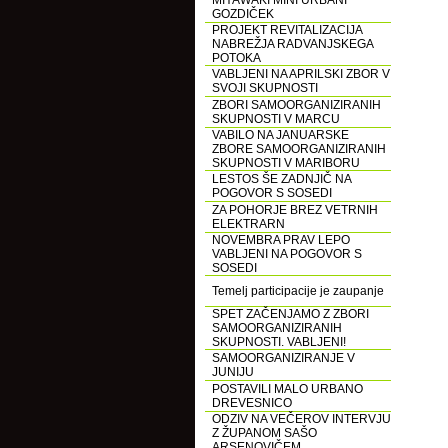
MIYAWAKI MINI URBANI
GOZDIČEK
PROJEKT REVITALIZACIJA
NABREŽJA RADVANJSKEGA
POTOKA
VABLJENI NA APRILSKI ZBOR V
SVOJI SKUPNOSTI
ZBORI SAMOORGANIZIRANIH
SKUPNOSTI V MARCU
VABILO NA JANUARSKE
ZBORE SAMOORGANIZIRANIH
SKUPNOSTI V MARIBORU
LESTOS ŠE ZADNJIČ NA
POGOVOR S SOSEDI
ZA POHORJE BREZ VETRNIH
ELEKTRARN
NOVEMBRA PRAV LEPO
VABLJENI NA POGOVOR S
SOSEDI
Temelj participacije je zaupanje
SPET ZAČENJAMO Z ZBORI
SAMOORGANIZIRANIH
SKUPNOSTI. VABLJENI!
SAMOORGANIZIRANJE V
JUNIJU
POSTAVILI MALO URBANO
DREVESNICO
ODZIV NA VEČEROV INTERVJU
Z ŽUPANOM SAŠO
ARSENOVIČEM