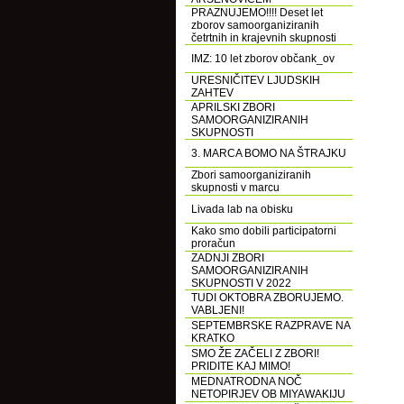
PRAZNUJEMO!!!! Deset let
zborov samoorganiziranih
četrtnih in krajevnih skupnosti
IMZ: 10 let zborov občank_ov
URESNIČITEV LJUDSKIH
ZAHTEV
APRILSKI ZBORI
SAMOORGANIZIRANIH
SKUPNOSTI
3. MARCA BOMO NA ŠTRAJKU
Zbori samoorganiziranih
skupnosti v marcu
Livada lab na obisku
Kako smo dobili participatorni
proračun
ZADNJI ZBORI
SAMOORGANIZIRANIH
SKUPNOSTI V 2022
TUDI OKTOBRA ZBORUJEMO.
VABLJENI!
SEPTEMBRSKE RAZPRAVE NA
KRATKO
SMO ŽE ZAČELI Z ZBORI!
PRIDITE KAJ MIMO!
MEDNATRODNA NOČ
NETOPIRJEV OB MIYAWAKIJU