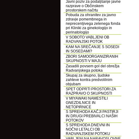
Javni poziv za podaljšanje javne
razprave o Občinskem
prostorskem načrtu
Pobuda za ohranitev za javno
zdravje pomembnega in
neprecenljivega zelenega fonda
pri Kliniki za ginekologijo in
perinatologijo
V SOBOTO VABLJENI OB
RADVANJSKI POTOK
KAM NA SREČANJE S SOSEDI
IN SOSEDAMI?
ZBORI SAMOORGANIZIRANIH
SKUPNOSTI V MAJU
Zasadili povsem gol del obrežja
Radvanjskega potoka
Skupaj za skupno, ljudske
zahteve kontra predvolilnim
objubam
SPET ODPRTI PROSTORI ZA
RAZPRAVO O SKUPNOSTI
V MIYAWAKI NAMESTILI
GNEZDILNICE IN
NETOPIRNICE
S SPREHODA KAČJI PASTIRJI
IN DRUGI PREBIVALCI NAŠIH
POTOKOV
S SPREHODA DNEVNI IN
NOČNI LETALCI OB
RADVANJSKEM POTOKU
VABLJENI NA NARAVOSLOVNE