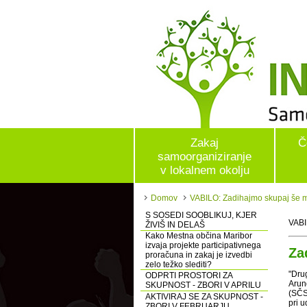
Zakaj
Č
samoorganiziranje
v lokalnem okolju
Domov
VABILO: Zadihajmo skupaj še 
S SOSEDI SOOBLIKUJ, KJER
VABI
ŽIVIŠ IN DELAŠ
Kako Mestna občina Maribor
izvaja projekte participativnega
Za
proračuna in zakaj je izvedbi
zelo težko slediti?
"Drug
ODPRTI PROSTORI ZA
Arund
SKUPNOST - ZBORI V APRILU
(SČS
AKTIVIRAJ SE ZA SKUPNOST -
pri u
ZBORI V FEBRUARJU