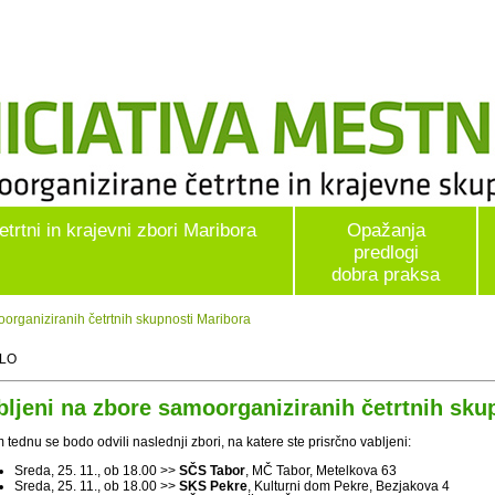
etrtni in krajevni zbori Maribora
Opažanja
predlogi
dobra praksa
organiziranih četrtnih skupnosti Maribora
ILO
bljeni na zbore samoorganiziranih četrtnih sku
 tednu se bodo odvili naslednji zbori, na katere ste prisrčno vabljeni:
Sreda, 25. 11., ob 18.00 >>
SČS Tabor
, MČ Tabor, Metelkova 63
Sreda, 25. 11., ob 18.00 >>
SKS Pekre
, Kulturni dom Pekre, Bezjakova 4