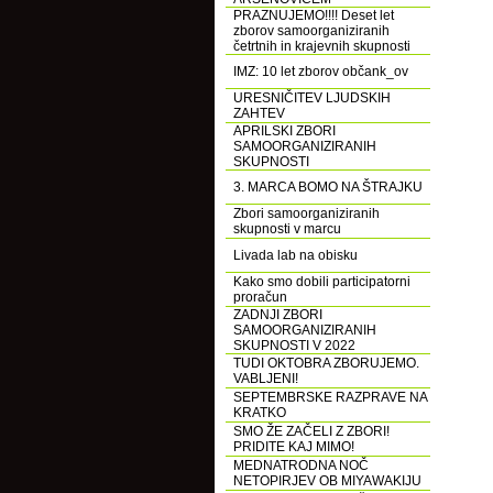
PRAZNUJEMO!!!! Deset let
zborov samoorganiziranih
četrtnih in krajevnih skupnosti
IMZ: 10 let zborov občank_ov
URESNIČITEV LJUDSKIH
ZAHTEV
APRILSKI ZBORI
SAMOORGANIZIRANIH
SKUPNOSTI
3. MARCA BOMO NA ŠTRAJKU
Zbori samoorganiziranih
skupnosti v marcu
Livada lab na obisku
Kako smo dobili participatorni
proračun
ZADNJI ZBORI
SAMOORGANIZIRANIH
SKUPNOSTI V 2022
TUDI OKTOBRA ZBORUJEMO.
VABLJENI!
SEPTEMBRSKE RAZPRAVE NA
KRATKO
SMO ŽE ZAČELI Z ZBORI!
PRIDITE KAJ MIMO!
MEDNATRODNA NOČ
NETOPIRJEV OB MIYAWAKIJU