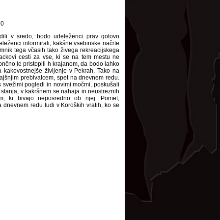
10
odili v sredo, bodo udeleženci prav gotovo
leženci informirali, kakšne vsebinske načrte
mnik tega včasih tako živega rekreacijskega
Lackovi cesti za vse, ki se na tem mestu ne
ončno le pristopili h krajanom, da bodo lahko
a kakovostnejše življenje v Pekrah. Tako na
mkajšnjim prebivalcem, spet na dnevnem redu.
s svežimi pogledi in novimi močmi, poskušali
 stanja, v kakršnem se nahaja in neustreznih
m, ki bivajo neposredno ob njej. Pomet,
dnevnem redu tudi v Koroških vratih, ko se