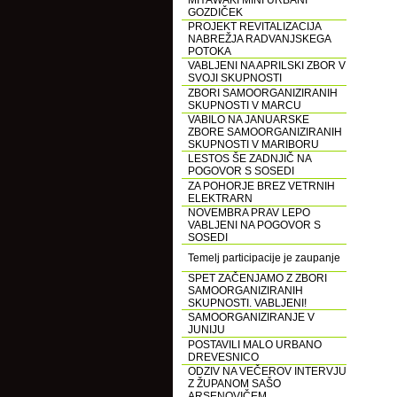
MIYAWAKI MINI URBANI
GOZDIČEK
PROJEKT REVITALIZACIJA
NABREŽJA RADVANJSKEGA
POTOKA
VABLJENI NA APRILSKI ZBOR V
SVOJI SKUPNOSTI
ZBORI SAMOORGANIZIRANIH
SKUPNOSTI V MARCU
VABILO NA JANUARSKE
ZBORE SAMOORGANIZIRANIH
SKUPNOSTI V MARIBORU
LESTOS ŠE ZADNJIČ NA
POGOVOR S SOSEDI
ZA POHORJE BREZ VETRNIH
ELEKTRARN
NOVEMBRA PRAV LEPO
VABLJENI NA POGOVOR S
SOSEDI
Temelj participacije je zaupanje
SPET ZAČENJAMO Z ZBORI
SAMOORGANIZIRANIH
SKUPNOSTI. VABLJENI!
SAMOORGANIZIRANJE V
JUNIJU
POSTAVILI MALO URBANO
DREVESNICO
ODZIV NA VEČEROV INTERVJU
Z ŽUPANOM SAŠO
ARSENOVIČEM