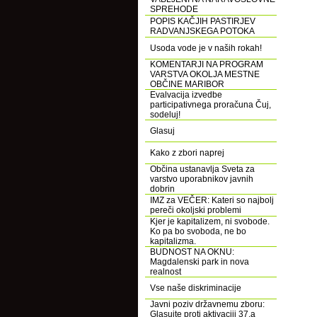
SPREHODE
POPIS KAČJIH PASTIRJEV
RADVANJSKEGA POTOKA
Usoda vode je v naših rokah!
KOMENTARJI NA PROGRAM
VARSTVA OKOLJA MESTNE
OBČINE MARIBOR
Evalvacija izvedbe
participativnega proračuna Čuj,
sodeluj!
Glasuj
Kako z zbori naprej
Občina ustanavlja Sveta za
varstvo uporabnikov javnih
dobrin
IMZ za VEČER: Kateri so najbolj
pereči okoljski problemi
Kjer je kapitalizem, ni svobode.
Ko pa bo svoboda, ne bo
kapitalizma.
BUDNOST NA OKNU:
Magdalenski park in nova
realnost
Vse naše diskriminacije
Javni poziv državnemu zboru:
Glasujte proti aktivaciji 37.a