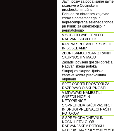
Javni poziv za podaljšanje javne
razprave o Občinskem
prostorskem načrtu
Pobuda za ohranitev za javno
zdravje pomembnega in
neprecenljivega zelenega fonda
pri Kliniki za ginekologijo in
perinatologijo
V SOBOTO VABLJENI OB
RADVANJSKI POTOK
KAM NA SREČANJE S SOSEDI
IN SOSEDAMI?
ZBORI SAMOORGANIZIRANIH
SKUPNOSTI V MAJU
Zasadili povsem gol del obrežja
Radvanjskega potoka
Skupaj za skupno, ljudske
zahteve kontra predvolilnim
objubam
SPET ODPRTI PROSTORI ZA
RAZPRAVO O SKUPNOSTI
V MIYAWAKI NAMESTILI
GNEZDILNICE IN
NETOPIRNICE
S SPREHODA KAČJI PASTIRJI
IN DRUGI PREBIVALCI NAŠIH
POTOKOV
S SPREHODA DNEVNI IN
NOČNI LETALCI OB
RADVANJSKEM POTOKU
VABLJENI NA NARAVOSLOVNE