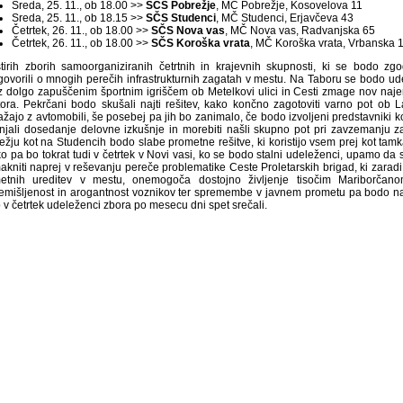
Sreda, 25. 11., ob 18.00 >>
SČS Pobrežje
, MČ Pobrežje, Kosovelova 11
Sreda, 25. 11., ob 18.15 >>
SČS Studenci
, MČ Studenci, Erjavčeva 43
Četrtek, 26. 11., ob 18.00 >>
SČS Nova vas
, MČ Nova vas, Radvanjska 65
Četrtek, 26. 11., ob 18.00 >>
SČS Koroška vrata
, MČ Koroška vrata, Vrbanska 
tirih zborih samoorganiziranih četrtnih in krajevnih skupnosti, ki se bodo zg
govorili o mnogih perečih infrastrukturnih zagatah v mestu. Na Taboru se bodo ude
z dolgo zapuščenim športnim igriščem ob Metelkovi ulici in Cesti zmage nov naje
tora. Pekrčani bodo skušali najti rešitev, kako končno zagotoviti varno pot ob 
ažajo z avtomobili, še posebej pa jih bo zanimalo, če bodo izvoljeni predstavniki k
njali dosedanje delovne izkušnje in morebiti našli skupno pot pri zavzemanju z
ežju kot na Studencih bodo slabe prometne rešitve, ki koristijo vsem prej kot ta
o pa bo tokrat tudi v četrtek v Novi vasi, ko se bodo stalni udeleženci, upamo da 
akniti naprej v reševanju pereče problematike Ceste Proletarskih brigad, ki zaradi
etnih ureditev v mestu, onemogoča dostojno življenje tisočim Mariborčano
emišljenost in arogantnost voznikov ter spremembe v javnem prometu pa bodo na 
 v četrtek udeleženci zbora po mesecu dni spet srečali.