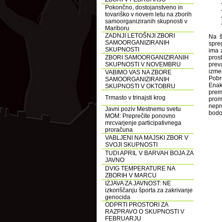
Pokončno, dostojanstveno in
tovariško v novem letu na zborih
samoorganiziranih skupnosti v
Mariboru
ZADNJI LETOŠNJI ZBORI
Na š
SAMOORGANIZIRANIH
spre
SKUPNOSTI
ima 
ZBORI SAMOORGANIZIRANIH
pros
SKUPNOSTI V NOVEMBRU
prev
izme
VABIMO VAS NA ZBORE
Pobr
SAMOORGANIZIRANIH
Enak
SKUPNOSTI V OKTOBRU
prem
Trmasto v trinajsti krog
prom
nepr
Javni poziv Mestnemu svetu
bodo
MOM: Preprečite ponovno
mrcvarjenje participativnega
proračuna
VABLJENI NA MAJSKI ZBOR V
SVOJI SKUPNOSTI
TUDI APRIL V BARVAH BOJA ZA
JAVNO
DVIG TEMPERATURE NA
ZBORIH V MARCU
IZJAVA ZA JAVNOST: NE
izkoriščanju športa za zakrivanje
genocida
ODPRTI PROSTORI ZA
RAZPRAVO O SKUPNOSTI V
FEBRUARJU