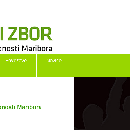
Povezave
Novice
pnosti Maribora