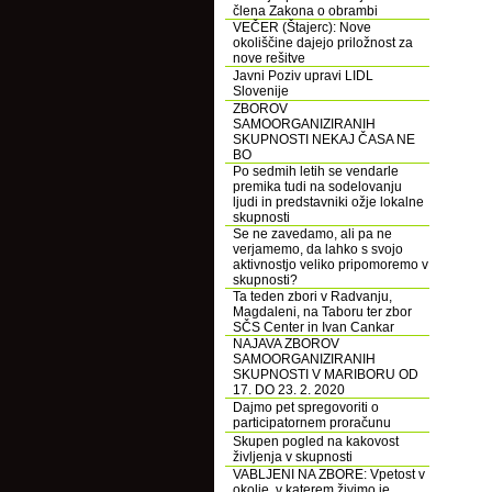
člena Zakona o obrambi
VEČER (Štajerc): Nove
okoliščine dajejo priložnost za
nove rešitve
Javni Poziv upravi LIDL
Slovenije
ZBOROV
SAMOORGANIZIRANIH
SKUPNOSTI NEKAJ ČASA NE
BO
Po sedmih letih se vendarle
premika tudi na sodelovanju
ljudi in predstavniki ožje lokalne
skupnosti
Se ne zavedamo, ali pa ne
verjamemo, da lahko s svojo
aktivnostjo veliko pripomoremo v
skupnosti?
Ta teden zbori v Radvanju,
Magdaleni, na Taboru ter zbor
SČS Center in Ivan Cankar
NAJAVA ZBOROV
SAMOORGANIZIRANIH
SKUPNOSTI V MARIBORU OD
17. DO 23. 2. 2020
Dajmo pet spregovoriti o
participatornem proračunu
Skupen pogled na kakovost
življenja v skupnosti
VABLJENI NA ZBORE: Vpetost v
okolje, v katerem živimo je