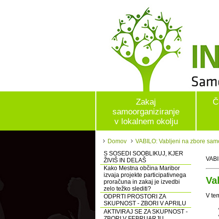
Zakaj
Č
samoorganiziranje
v lokalnem okolju
Domov
VABILO: Vabljeni na zbore samo
S SOSEDI SOOBLIKUJ, KJER
VAB
ŽIVIŠ IN DELAŠ
Kako Mestna občina Maribor
izvaja projekte participativnega
Va
proračuna in zakaj je izvedbi
zelo težko slediti?
V tem
ODPRTI PROSTORI ZA
SKUPNOST - ZBORI V APRILU
AKTIVIRAJ SE ZA SKUPNOST -
ZBORI V FEBRUARJU