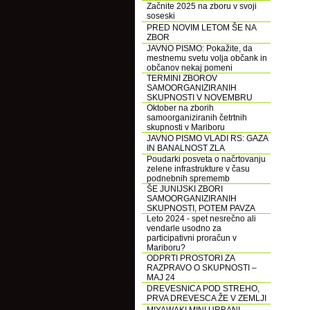
Začnite 2025 na zboru v svoji
soseski
PRED NOVIM LETOM ŠE NA
ZBOR
JAVNO PISMO: Pokažite, da
mestnemu svetu volja občank in
občanov nekaj pomeni
TERMINI ZBOROV
SAMOORGANIZIRANIH
SKUPNOSTI V NOVEMBRU
Oktober na zborih
samoorganiziranih četrtnih
skupnosti v Mariboru
JAVNO PISMO VLADI RS: GAZA
IN BANALNOST ZLA
Poudarki posveta o načrtovanju
zelene infrastrukture v času
podnebnih sprememb
ŠE JUNIJSKI ZBORI
SAMOORGANIZIRANIH
SKUPNOSTI, POTEM PAVZA
Leto 2024 - spet nesrečno ali
vendarle usodno za
participativni proračun v
Mariboru?
ODPRTI PROSTORI ZA
RAZPRAVO O SKUPNOSTI –
MAJ 24
DREVESNICA POD STREHO,
PRVA DREVESCA ŽE V ZEMLJI