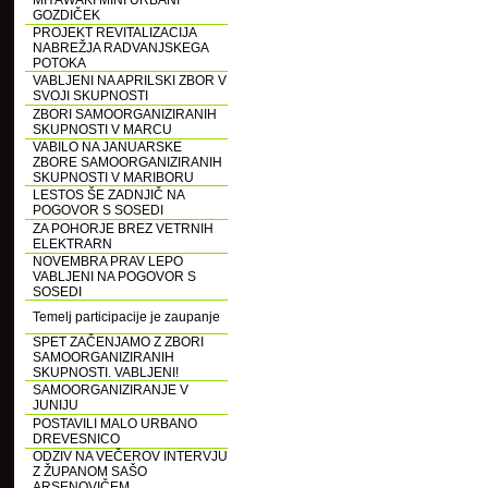
MIYAWAKI MINI URBANI
GOZDIČEK
PROJEKT REVITALIZACIJA
NABREŽJA RADVANJSKEGA
POTOKA
VABLJENI NA APRILSKI ZBOR V
SVOJI SKUPNOSTI
ZBORI SAMOORGANIZIRANIH
SKUPNOSTI V MARCU
VABILO NA JANUARSKE
ZBORE SAMOORGANIZIRANIH
SKUPNOSTI V MARIBORU
LESTOS ŠE ZADNJIČ NA
POGOVOR S SOSEDI
ZA POHORJE BREZ VETRNIH
ELEKTRARN
NOVEMBRA PRAV LEPO
VABLJENI NA POGOVOR S
SOSEDI
Temelj participacije je zaupanje
SPET ZAČENJAMO Z ZBORI
SAMOORGANIZIRANIH
SKUPNOSTI. VABLJENI!
SAMOORGANIZIRANJE V
JUNIJU
POSTAVILI MALO URBANO
DREVESNICO
ODZIV NA VEČEROV INTERVJU
Z ŽUPANOM SAŠO
ARSENOVIČEM