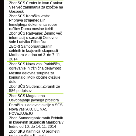
Zbor SČS Center in Ivan Cankar:
Vse več zanimanja za izložbe na
Gosposki
Zbor SČS Koroška vrata:
Priprava strnjenega in
temeljitega dokumenta zoper
rušitev Doma mestne četrti
Zbor SČS Radvanje: Želimo več
informacij o sanaciji Osnovne
šole Ludvika Pliberška
ZBORI Samoorganiziranih
četrtnih in krajevnih skupnosti
Maribora v tednu od 3. do 7. 11.
2014
Zbor SČS Nova vas: Parkirišča,
ogrevanje in tržnična dejavnost
Mestna delovna skupina za
komunalo: Molk občine otežuje
delo
Zbor SČS Studenci: Zbranih že
586 podpisov
Zbor SČS Magdalena:
Osvobajanje javnega prostora
Poročilo iz delovne akcije v SČS
Nova vas: AKCIJE NAS
POVEZUJEJO
Zbori Samoorganiziranih četrtnih
in krajevnih skupnosti Maribora v
tednu od 10. do 14. 11. 2014
Zbor SKS Kamnica: O prometni
problematiki v Kamnici