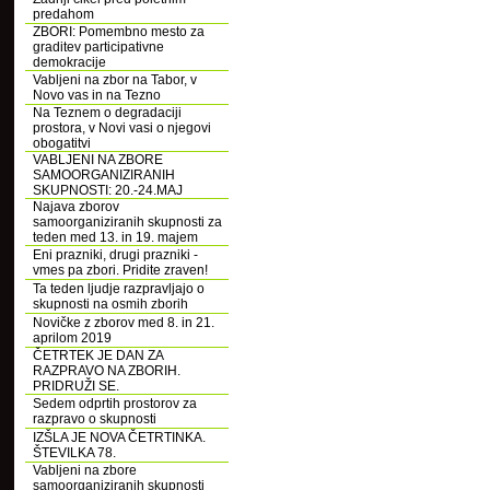
predahom
ZBORI: Pomembno mesto za
graditev participativne
demokracije
Vabljeni na zbor na Tabor, v
Novo vas in na Tezno
Na Teznem o degradaciji
prostora, v Novi vasi o njegovi
obogatitvi
VABLJENI NA ZBORE
SAMOORGANIZIRANIH
SKUPNOSTI: 20.-24.MAJ
Najava zborov
samoorganiziranih skupnosti za
teden med 13. in 19. majem
Eni prazniki, drugi prazniki -
vmes pa zbori. Pridite zraven!
Ta teden ljudje razpravljajo o
skupnosti na osmih zborih
Novičke z zborov med 8. in 21.
aprilom 2019
ČETRTEK JE DAN ZA
RAZPRAVO NA ZBORIH.
PRIDRUŽI SE.
Sedem odprtih prostorov za
razpravo o skupnosti
IZŠLA JE NOVA ČETRTINKA.
ŠTEVILKA 78.
Vabljeni na zbore
samoorganiziranih skupnosti