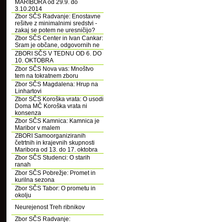
MARIBORA od 29.9. do
3.10.2014
Zbor SČS Radvanje: Enostavne
rešitve z minimalnimi sredstvi -
zakaj se potem ne uresničijo?
Zbor SČS Center in Ivan Cankar:
Sram je občane, odgovornih ne
ZBORI SČS V TEDNU OD 6. DO
10. OKTOBRA
Zbor SČS Nova vas: Mnoštvo
tem na tokratnem zboru
Zbor SČS Magdalena: Hrup na
Linhartovi
Zbor SČS Koroška vrata: O usodi
Doma MČ Koroška vrata ni
konsenza
Zbor SČS Kamnica: Kamnica je
Maribor v malem
ZBORI Samoorganiziranih
četrtnih in krajevnih skupnosti
Maribora od 13. do 17. oktobra
Zbor SČS Studenci: O starih
ranah
Zbor SČS Pobrežje: Promet in
kurilna sezona
Zbor SČS Tabor: O prometu in
okolju
Neurejenost Treh ribnikov
Zbor SČS Radvanje: