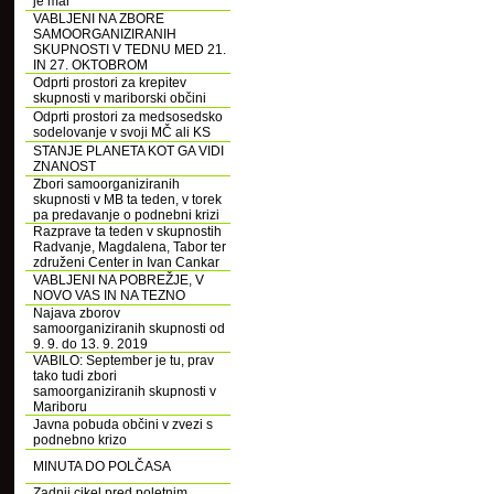
je mar
VABLJENI NA ZBORE
SAMOORGANIZIRANIH
SKUPNOSTI V TEDNU MED 21.
IN 27. OKTOBROM
Odprti prostori za krepitev
skupnosti v mariborski občini
Odprti prostori za medsosedsko
sodelovanje v svoji MČ ali KS
STANJE PLANETA KOT GA VIDI
ZNANOST
Zbori samoorganiziranih
skupnosti v MB ta teden, v torek
pa predavanje o podnebni krizi
Razprave ta teden v skupnostih
Radvanje, Magdalena, Tabor ter
združeni Center in Ivan Cankar
VABLJENI NA POBREŽJE, V
NOVO VAS IN NA TEZNO
Najava zborov
samoorganiziranih skupnosti od
9. 9. do 13. 9. 2019
VABILO: September je tu, prav
tako tudi zbori
samoorganiziranih skupnosti v
Mariboru
Javna pobuda občini v zvezi s
podnebno krizo
MINUTA DO POLČASA
Zadnji cikel pred poletnim