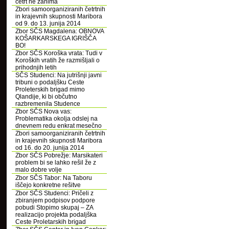
četrt ne zanima
Zbori samoorganiziranih četrtnih
in krajevnih skupnosti Maribora
od 9. do 13. junija 2014
Zbor SČS Magdalena: OBNOVA
KOŠARKARSKEGA IGRIŠČA
BO!
Zbor SČS Koroška vrata: Tudi v
Koroških vratih že razmišljali o
prihodnjih letih
SČS Studenci: Na jutrišnji javni
tribuni o podaljšku Ceste
Proleterskih brigad mimo
Qlandije, ki bi občutno
razbremenila Studence
Zbor SČS Nova vas:
Problematika okolja odslej na
dnevnem redu enkrat mesečno
Zbori samoorganiziranih četrtnih
in krajevnih skupnosti Maribora
od 16. do 20. junija 2014
Zbor SČS Pobrežje: Marsikateri
problem bi se lahko rešil že z
malo dobre volje
Zbor SČS Tabor: Na Taboru
iščejo konkretne rešitve
Zbor SČS Studenci: Pričeli z
zbiranjem podpisov podpore
pobudi Stopimo skupaj – ZA
realizacijo projekta podaljška
Ceste Proletarskih brigad