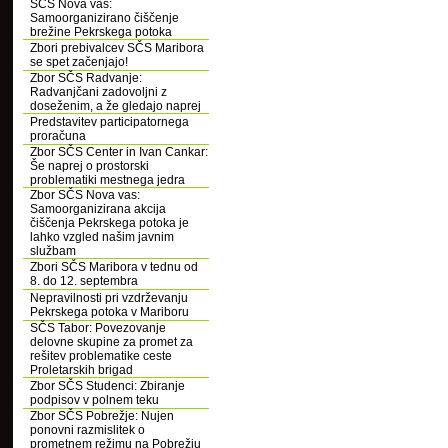
SČS Nova vas:
Samoorganizirano čiščenje
brežine Pekrskega potoka
Zbori prebivalcev SČS Maribora
se spet začenjajo!
Zbor SČS Radvanje:
Radvanjčani zadovoljni z
doseženim, a že gledajo naprej
Predstavitev participatornega
proračuna
Zbor SČS Center in Ivan Cankar:
Še naprej o prostorski
problematiki mestnega jedra
Zbor SČS Nova vas:
Samoorganizirana akcija
čiščenja Pekrskega potoka je
lahko vzgled našim javnim
službam
Zbori SČS Maribora v tednu od
8. do 12. septembra
Nepravilnosti pri vzdrževanju
Pekrskega potoka v Mariboru
SČS Tabor: Povezovanje
delovne skupine za promet za
rešitev problematike ceste
Proletarskih brigad
Zbor SČS Studenci: Zbiranje
podpisov v polnem teku
Zbor SČS Pobrežje: Nujen
ponovni razmislitek o
prometnem režimu na Pobrežju