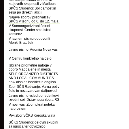
krajevnih skupnosti v Mariboru
SKČS Studenci: Solidarnost in
želja po direktni akciji
Najave zborov prebivalcev
SKČS v tednu od 6. do 12. maja
V Samoorganizirani četrtni
skupnosti Center smo iskali
konsenz
V javnem pismu odgovorili
Alenki Bratušek
Javno pismo: Agonija Nova vas
V Centru konkretno na delo
Izbrane prioritetne naloge v
dobro Magdalene in mesta
SELF-ORGANIZED DISTRICTS
AND LOCAL COMMUNITIES -
now also as booklet in english
Zbor SČS Radvanje: Varna pot v
šolo in nezavarovan daljnovod
Javno pismo vsled ponedeljkovi
izredni seji Državnega zbora RS
V novi vasi Zbor tokrat potekal
na prostem
Prvi zbor SČKS Koroška vrata
SČKS Studenci: delovni skupini
za igrišča ter obvoznico