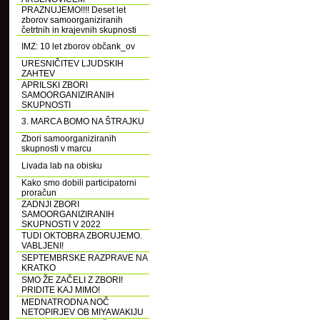
PRAZNUJEMO!!!! Deset let
zborov samoorganiziranih
četrtnih in krajevnih skupnosti
IMZ: 10 let zborov občank_ov
URESNIČITEV LJUDSKIH
ZAHTEV
APRILSKI ZBORI
SAMOORGANIZIRANIH
SKUPNOSTI
3. MARCA BOMO NA ŠTRAJKU
Zbori samoorganiziranih
skupnosti v marcu
Livada lab na obisku
Kako smo dobili participatorni
proračun
ZADNJI ZBORI
SAMOORGANIZIRANIH
SKUPNOSTI V 2022
TUDI OKTOBRA ZBORUJEMO.
VABLJENI!
SEPTEMBRSKE RAZPRAVE NA
KRATKO
SMO ŽE ZAČELI Z ZBORI!
PRIDITE KAJ MIMO!
MEDNATRODNA NOČ
NETOPIRJEV OB MIYAWAKIJU