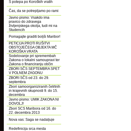
S potepa po Koroških vratih
Čas, da se potrepljamo po rami
Javno pismo: Vsakdo ima
pravico do zdravega
življenjskega okolja, tudi mi na
Studencih
Pomagajte graditi boljši Maribor!
PETICIJA PROTI RUŠITVI
OBSTOJEČEGA OBJEKTA MČ
KOROŠKA VRATA
Sodelovanje pri spremembah
Zakona o lokalni samoupravi ter
Zakona o financiranju občin
ZBORI SČS SEPTEMBRA SPET
V POLNEM ZAGONU
ZBORI SČS od 23. do 29.
septembra
Zbori samoorganiziranih četrtnih
in krajevnih skupnosti 9. do 15.
decembra
Javno pismo: UMIK ZAKONA NI
DOVOLJ!
Zbori SCS Maribora od 16. do
22. decembra 2013
Nova vas: Saga se nadaljuje
Redefinicija srca mesta