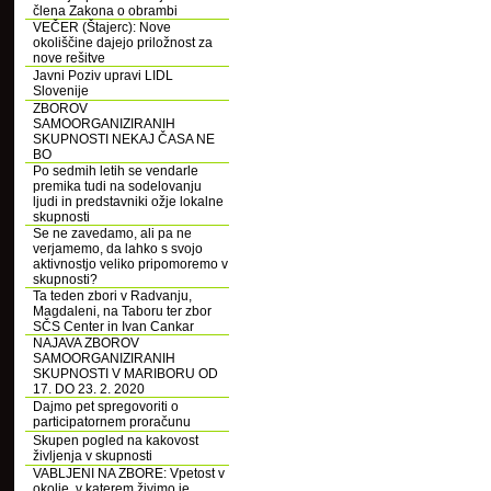
člena Zakona o obrambi
VEČER (Štajerc): Nove
okoliščine dajejo priložnost za
nove rešitve
Javni Poziv upravi LIDL
Slovenije
ZBOROV
SAMOORGANIZIRANIH
SKUPNOSTI NEKAJ ČASA NE
BO
Po sedmih letih se vendarle
premika tudi na sodelovanju
ljudi in predstavniki ožje lokalne
skupnosti
Se ne zavedamo, ali pa ne
verjamemo, da lahko s svojo
aktivnostjo veliko pripomoremo v
skupnosti?
Ta teden zbori v Radvanju,
Magdaleni, na Taboru ter zbor
SČS Center in Ivan Cankar
NAJAVA ZBOROV
SAMOORGANIZIRANIH
SKUPNOSTI V MARIBORU OD
17. DO 23. 2. 2020
Dajmo pet spregovoriti o
participatornem proračunu
Skupen pogled na kakovost
življenja v skupnosti
VABLJENI NA ZBORE: Vpetost v
okolje, v katerem živimo je