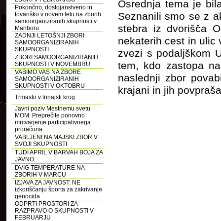
Osrednja tema je bil
Pokončno, dostojanstveno in
Seznanili smo se z ak
tovariško v novem letu na zborih
samoorganiziranih skupnosti v
stebra iz dvorišča O
Mariboru
ZADNJI LETOŠNJI ZBORI
nekaterih cest in uli
SAMOORGANIZIRANIH
SKUPNOSTI
zvezi s podaljškom U
ZBORI SAMOORGANIZIRANIH
tem, kdo zastopa naš
SKUPNOSTI V NOVEMBRU
VABIMO VAS NA ZBORE
naslednji zbor povab
SAMOORGANIZIRANIH
SKUPNOSTI V OKTOBRU
krajani in jih povpra
Trmasto v trinajsti krog
Javni poziv Mestnemu svetu
MOM: Preprečite ponovno
mrcvarjenje participativnega
proračuna
VABLJENI NA MAJSKI ZBOR V
SVOJI SKUPNOSTI
TUDI APRIL V BARVAH BOJA ZA
JAVNO
DVIG TEMPERATURE NA
ZBORIH V MARCU
IZJAVA ZA JAVNOST: NE
izkoriščanju športa za zakrivanje
genocida
ODPRTI PROSTORI ZA
RAZPRAVO O SKUPNOSTI V
FEBRUARJU