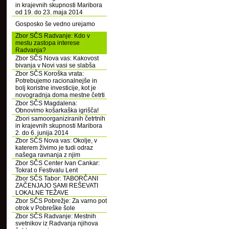
in krajevnih skupnosti Maribora
od 19. do 23. maja 2014
Gosposko še vedno urejamo
Zbor SČS Radvanje: Kdo v
mestu zastopa interese
Radvanja?
Zbor SČS Nova vas: Kakovost
bivanja v Novi vasi se slabša
Zbor SČS Koroška vrata:
Potrebujemo racionalnejše in
bolj koristne investicije, kot je
novogradnja doma mestne četrti
Zbor SČS Magdalena:
Obnovimo košarkaška igrišča!
Zbori samoorganiziranih četrtnih
in krajevnih skupnosti Maribora
2. do 6. junija 2014
Zbor SČS Nova vas: Okolje, v
katerem živimo je tudi odraz
našega ravnanja z njim
Zbor SČS Center Ivan Cankar:
Tokrat o Festivalu Lent
Zbor SČS Tabor: TABORČANI
ZAČENJAJO SAMI REŠEVATI
LOKALNE TEŽAVE
Zbor SČS Pobrežje: Za varno pot
otrok v Pobreške šole
Zbor SČS Radvanje: Mestnih
svetnikov iz Radvanja njihova