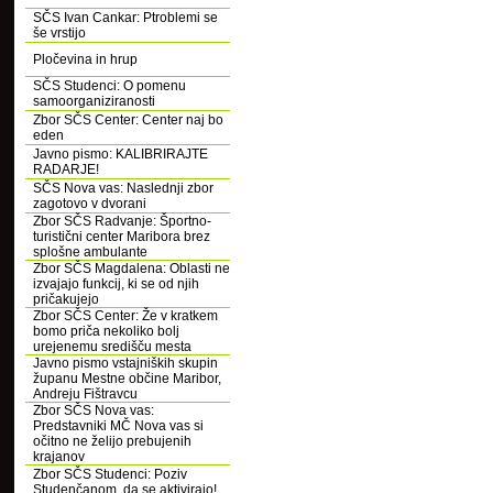
SČS Ivan Cankar: Ptroblemi se
še vrstijo
Pločevina in hrup
SČS Studenci: O pomenu
samoorganiziranosti
Zbor SČS Center: Center naj bo
eden
Javno pismo: KALIBRIRAJTE
RADARJE!
SČS Nova vas: Naslednji zbor
zagotovo v dvorani
Zbor SČS Radvanje: Športno-
turistični center Maribora brez
splošne ambulante
Zbor SČS Magdalena: Oblasti ne
izvajajo funkcij, ki se od njih
pričakujejo
Zbor SČS Center: Že v kratkem
bomo priča nekoliko bolj
urejenemu središču mesta
Javno pismo vstajniških skupin
županu Mestne občine Maribor,
Andreju Fištravcu
Zbor SČS Nova vas:
Predstavniki MČ Nova vas si
očitno ne želijo prebujenih
krajanov
Zbor SČS Studenci: Poziv
Studenčanom, da se aktivirajo!