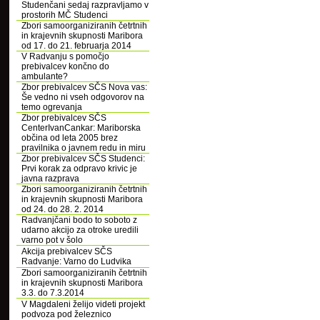
Studenčani sedaj razpravljamo v
prostorih MČ Studenci
Zbori samoorganiziranih četrtnih
in krajevnih skupnosti Maribora
od 17. do 21. februarja 2014
V Radvanju s pomočjo
prebivalcev končno do
ambulante?
Zbor prebivalcev SČS Nova vas:
Še vedno ni vseh odgovorov na
temo ogrevanja
Zbor prebivalcev SČS
CenterIvanCankar: Mariborska
občina od leta 2005 brez
pravilnika o javnem redu in miru
Zbor prebivalcev SČS Studenci:
Prvi korak za odpravo krivic je
javna razprava
Zbori samoorganiziranih četrtnih
in krajevnih skupnosti Maribora
od 24. do 28. 2. 2014
Radvanjčani bodo to soboto z
udarno akcijo za otroke uredili
varno pot v šolo
Akcija prebivalcev SČS
Radvanje: Varno do Ludvika
Zbori samoorganiziranih četrtnih
in krajevnih skupnosti Maribora
3.3. do 7.3.2014
V Magdaleni želijo videti projekt
podvoza pod železnico