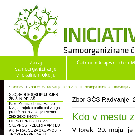
Zakaj
Četrtni in krajevni zbori 
samoorganiziranje
v lokalnem okolju
Domov
Zbor SČS Radvanje: Kdo v mestu zastopa interese Radvanja?
S SOSEDI SOOBLIKUJ, KJER
Zbor SČS Radvanje, 
ŽIVIŠ IN DELAŠ
Kako Mestna občina Maribor
izvaja projekte participativnega
proračuna in zakaj je izvedbi
Kdo v mestu z
zelo težko slediti?
ODPRTI PROSTORI ZA
SKUPNOST - ZBORI V APRILU
V torek, 20. maja, j
AKTIVIRAJ SE ZA SKUPNOST -
ZBORI V FEBRUARJU