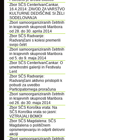
Zbor SČS CenterIvanCankar,
16.4.2014: ZAVOD ZA VARSTVO
KULTURNE DEDIŠČINE SI ŽELI
SODELOVANJA
Zbori samoorganiziranih četrtnih
in krajevnih skupnosti Maribora
od 28. do 30. aprila 2014
Zbor SČS Radvanje:
Radvanjčani s kolesi premerili
svojo četrt
Zbori samoorganiziranih četrtnih
in krajevnih skupnosti Maribora
od 5. do 9. maja 2014
Zbor SČS CenterIvanCankar: O
umetnostni galeriji in Festivalu
Lent
Zbor SČS Radvanje:
Radvanjčani aktivno pristopili k
pobudi za uvedbo
Participatornega proračuna
Zbori samoorganiziranih četrtnih
in krajevnih skupnosti Maribora
od 26. do 30. maja 2014
Zbor SČS Koroška vrata: Na
SČS Koroška vrata so jasni:
VZTRAJALI BOMO!
Zbor SČS Magdalena: SČS
Magdalena o političnem
opismenjevanju in odprti delovni
akciji
Zbori samoorganiziranih četrtnih