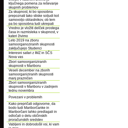
ključnega pomena za reševanje
skupnih problemov
Za skupnost, ki bo sposobna
prepoznati tako stiske soljudi kot
samovoljo oblastnikov, ob tem
pa bo sposobna tudi ukrepati
Vredno je vložiti delček prostega
časa in razmisleka v skupnost, v
kateri živimo
Leto 2019 na zboru
samoorganoziranih skupnosti
zaključujejo Studenci
Interesni safari z IMZ in SČS
Nova vas
Zbori samoorganiziranih
skupnosti v Mariboru
Veseli december na zborih
samoorganiziranih skupnosti
manj prazničen
Zbori samoorganiziranih
skupnosti v Mariboru v zadnjem
tednu novembra
Povezani v problemih
Kako prepričati odgovorne, da
bodo tudi Mariborčanke in
Mariborčani lahko predlagali in
odločali o delu občinskih
proračunskih sredstev
Vabljeni in dobrodošli vsi, ki vam