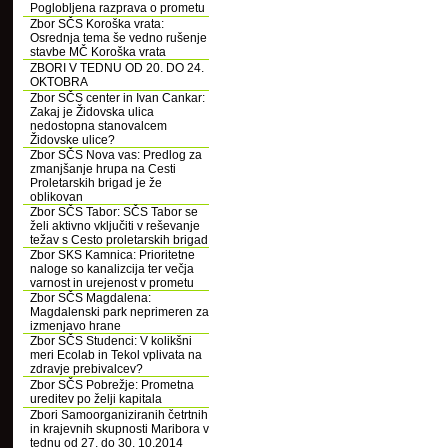
Poglobljena razprava o prometu
Zbor SČS Koroška vrata:
Osrednja tema še vedno rušenje
stavbe MČ Koroška vrata
ZBORI V TEDNU OD 20. DO 24.
OKTOBRA
Zbor SČS center in Ivan Cankar:
Zakaj je Židovska ulica
nedostopna stanovalcem
Židovske ulice?
Zbor SČS Nova vas: Predlog za
zmanjšanje hrupa na Cesti
Proletarskih brigad je že
oblikovan
Zbor SČS Tabor: SČS Tabor se
želi aktivno vključiti v reševanje
težav s Cesto proletarskih brigad
Zbor SKS Kamnica: Prioritetne
naloge so kanalizcija ter večja
varnost in urejenost v prometu
Zbor SČS Magdalena:
Magdalenski park neprimeren za
izmenjavo hrane
Zbor SČS Studenci: V kolikšni
meri Ecolab in Tekol vplivata na
zdravje prebivalcev?
Zbor SČS Pobrežje: Prometna
ureditev po želji kapitala
Zbori Samoorganiziranih četrtnih
in krajevnih skupnosti Maribora v
tednu od 27. do 30. 10.2014