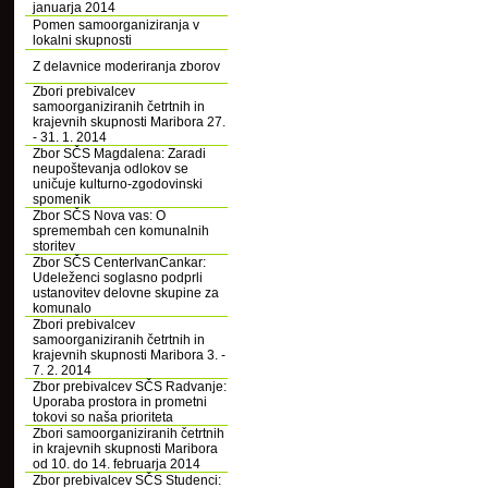
januarja 2014
Pomen samoorganiziranja v
lokalni skupnosti
Z delavnice moderiranja zborov
Zbori prebivalcev
samoorganiziranih četrtnih in
krajevnih skupnosti Maribora 27.
- 31. 1. 2014
Zbor SČS Magdalena: Zaradi
neupoštevanja odlokov se
uničuje kulturno-zgodovinski
spomenik
Zbor SČS Nova vas: O
spremembah cen komunalnih
storitev
Zbor SČS CenterIvanCankar:
Udeleženci soglasno podprli
ustanovitev delovne skupine za
komunalo
Zbori prebivalcev
samoorganiziranih četrtnih in
krajevnih skupnosti Maribora 3. -
7. 2. 2014
Zbor prebivalcev SČS Radvanje:
Uporaba prostora in prometni
tokovi so naša prioriteta
Zbori samoorganiziranih četrtnih
in krajevnih skupnosti Maribora
od 10. do 14. februarja 2014
Zbor prebivalcev SČS Studenci: