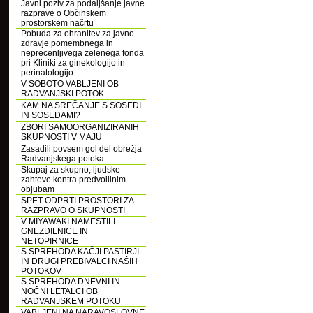
Javni poziv za podaljšanje javne
razprave o Občinskem
prostorskem načrtu
Pobuda za ohranitev za javno
zdravje pomembnega in
neprecenljivega zelenega fonda
pri Kliniki za ginekologijo in
perinatologijo
V SOBOTO VABLJENI OB
RADVANJSKI POTOK
KAM NA SREČANJE S SOSEDI
IN SOSEDAMI?
ZBORI SAMOORGANIZIRANIH
SKUPNOSTI V MAJU
Zasadili povsem gol del obrežja
Radvanjskega potoka
Skupaj za skupno, ljudske
zahteve kontra predvolilnim
objubam
SPET ODPRTI PROSTORI ZA
RAZPRAVO O SKUPNOSTI
V MIYAWAKI NAMESTILI
GNEZDILNICE IN
NETOPIRNICE
S SPREHODA KAČJI PASTIRJI
IN DRUGI PREBIVALCI NAŠIH
POTOKOV
S SPREHODA DNEVNI IN
NOČNI LETALCI OB
RADVANJSKEM POTOKU
VABLJENI NA NARAVOSLOVNE