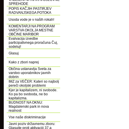
SPREHODE
POPIS KAČJIH PASTIRJEV
RADVANJSKEGA POTOKA
Usoda vode je v naših rokah!
KOMENTARJI NA PROGRAM
VARSTVA OKOLJA MESTNE
OBČINE MARIBOR
Evalvacija izvedbe
participativnega proračuna Čuj,
sodeluj!
Glasuj
Kako z zbori naprej
Občina ustanavlja Sveta za
varstvo uporabnikov javnih
dobrin
IMZ za VEČER: Kateri so najbolj
pereči okoljski problemi
Kjer je kapitalizem, ni svobode.
Ko pa bo svoboda, ne bo
kapitalizma.
BUDNOST NA OKNU:
Magdalenski park in nova
realnost
Vse naše diskriminacije
Javni poziv državnemu zboru:
Glasujte proti aktivaciji 37.a