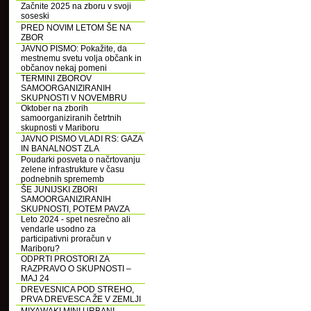
Začnite 2025 na zboru v svoji
soseski
PRED NOVIM LETOM ŠE NA
ZBOR
JAVNO PISMO: Pokažite, da
mestnemu svetu volja občank in
občanov nekaj pomeni
TERMINI ZBOROV
SAMOORGANIZIRANIH
SKUPNOSTI V NOVEMBRU
Oktober na zborih
samoorganiziranih četrtnih
skupnosti v Mariboru
JAVNO PISMO VLADI RS: GAZA
IN BANALNOST ZLA
Poudarki posveta o načrtovanju
zelene infrastrukture v času
podnebnih sprememb
ŠE JUNIJSKI ZBORI
SAMOORGANIZIRANIH
SKUPNOSTI, POTEM PAVZA
Leto 2024 - spet nesrečno ali
vendarle usodno za
participativni proračun v
Mariboru?
ODPRTI PROSTORI ZA
RAZPRAVO O SKUPNOSTI –
MAJ 24
DREVESNICA POD STREHO,
PRVA DREVESCA ŽE V ZEMLJI