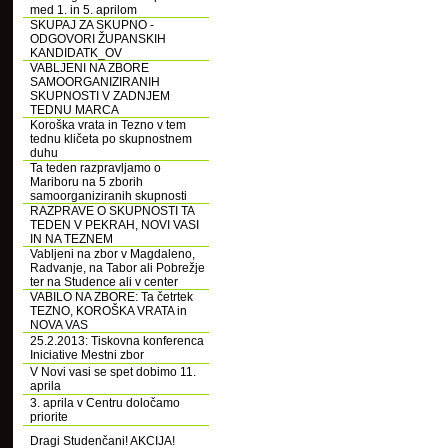
med 1. in 5. aprilom
SKUPAJ ZA SKUPNO -
ODGOVORI ŽUPANSKIH
KANDIDATK_OV
VABLJENI NA ZBORE
SAMOORGANIZIRANIH
SKUPNOSTI V ZADNJEM
TEDNU MARCA
Koroška vrata in Tezno v tem
tednu kličeta po skupnostnem
duhu
Ta teden razpravljamo o
Mariboru na 5 zborih
samoorganiziranih skupnosti
RAZPRAVE O SKUPNOSTI TA
TEDEN V PEKRAH, NOVI VASI
IN NA TEZNEM
Vabljeni na zbor v Magdaleno,
Radvanje, na Tabor ali Pobrežje
ter na Studence ali v center
VABILO NA ZBORE: Ta četrtek
TEZNO, KOROŠKA VRATA in
NOVA VAS
25.2.2013: Tiskovna konferenca
Iniciative Mestni zbor
V Novi vasi se spet dobimo 11.
aprila
3. aprila v Centru določamo
priorite
Dragi Studenčani! AKCIJA!