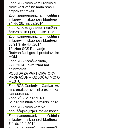
Zbor SČS Nova vas: Prebivalci
Nove vasi več ne bodo prosili
ampak zahtevali
Zbori samoorganiziranih četrtnih
in krajevnih skupnosti Maribora
24. do 28. marca 2014
Zbor SČS Magdalena: O križanju
železnice in Ljubljanske ulice
Zbori samoorganiziranih četrtnih
in krajevnih skupnosti Maribora
od 31.3. do 4.4. 2014
13. zbor SČS Radvanje:
Radvanjčani gostili predstavnike
MOM
Zbor SČS Koroška vrata,
27.3.2014: Tokrat zbor bolj
neformalen
POBUDA ZA PARTICIPATORNI
PRORAČUN – ODLOČAJ(MO) O
MESTU!
Zbor SČS CenterIvanCankar: Vsi
smo enakopravni, ni prostora za
samopromocijo!
Zbor SČS Studenci: Na
Studencih nimajo otroških igrišč
Zbor SČS Nova vas: Ne
popuščajmo, izpeljimo do konca!
Zbori samoorganiziranih četrtnih
in krajevnih skupnosti Maribora
7.4. do 11.4.2014