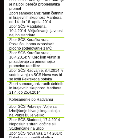
Zbor SČS Pobrežje: Na Pobrežju
je najbolj pereča problematika
promet
Zbori samoorganiziranih četrtnih
in krajevnih skupnosti Maribora
od 14. do 18. aprila 2014
Zbor SČS Magdalena,
10.4.2014: Vključevanje javnosti
naj bo standard
Zbor SČS Koraška vrata:
Poskušali bomo vzpostaviti
plodno sodelovanje z MČ
Zbor SČS Koroška vrata,
10.4.2014: V Koroških vratih si
prizadevajo za primernejšo
prometno ureditev
Zbor SČS Radvanje, 8.4.2014: v
sodelovanju s SČS Nova vas bi
se lotili Pekrskega potoka
Zbori samoorganiziranih četrtnih
in krajevnih skupnosti Maribora
21.4. do 25.4.2014
Kolesarjenje po Radvanju
Zbor SČS Pobrežje: Volje za
izboljšanje bivanjskega okolja
na Pobrežju je veliko
Zbor SČS Studenci, 17.4.2014:
Neposluh s strani občine sili
Studenčane na ulico
Zbor SČS Nova vas, 17.4.2014:
Potrebno je urediti okolico