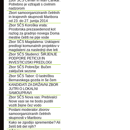
Zbor SČS Center in Ivan Cankar:
Potrebno je vztrajati s civilnim
nadzorom
Zbori samoorganiziranih četrtnih
in krajevnih skupnosti Maribora
od 23. do 27. junija 2014
Zbor SČS Koroška vrata:
Prostorska prezasedenost kot
razlog za gradnjo novega Doma
mestne četrti ne pije vode
Zbor SČS Magdalena: Usklajeni
predlogi komunalnih projektov v
magdaleni za naslednji dve leti
Zbor SČS Studenci: ŠIRJENJE
PODPORE PETICIJI IN
INVESTICIJSKI PREDLOGI
Zbor SČS Pobrežje: Bučen
zaključek sezone
Zbor SČS Tabor: O lastništvu
Bernavskega gozda in še čem
KANDIDATI ZA DRŽAVNI ZBOR
JUTRI O LOKALNI
SAMOUPRAVI
Zbor SČS Nova vas: Prebivalci
Nove vasi se ne bodo pustili
voziti žejne čez vodo
Postani moderator zborov
samoorganiziranih četrtnih
skupnosti v Mariboru
Kako se zgodijo spremembe? Ali
želiš biti del njih?