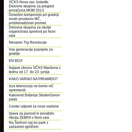
SČKS Nova vas: Izsledki
Delovne skupine za pregled
proračuna MOM 2013
Dosežen kompromis pri gradnji
novih prostorov MČ,
problematiziran promet
Delovna skupina za okolje
organizirala sprehod po Novi
vasi
Nevaren Trg Revolucije
Vse generacije poprijele za
grablje
EN BOJ!
Najave zborov SČKS Maribora v
tednu od 17. do 23. junija
KAKO VARNO NA PIRAMIDO?
Izza televizorja ne bomo nič
spremenili
Kakovost življenja Studenčanov
pada
Center odpreti za nove vsebine
Izjava za javnost in povabilo:
Akcija ZEBRA v Novi vasi
Na Šarhovi naj bo park z
začasnim igriščem