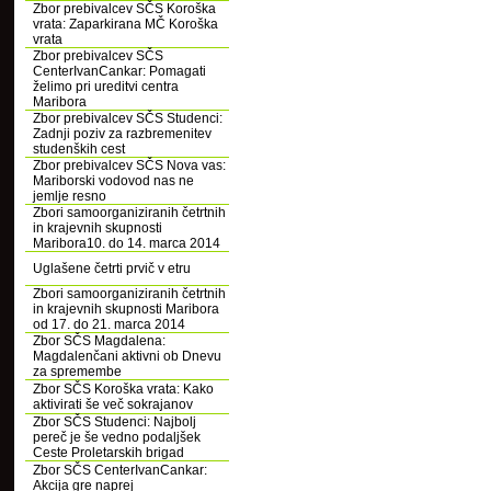
Zbor prebivalcev SČS Koroška
vrata: Zaparkirana MČ Koroška
vrata
Zbor prebivalcev SČS
CenterIvanCankar: Pomagati
želimo pri ureditvi centra
Maribora
Zbor prebivalcev SČS Studenci:
Zadnji poziv za razbremenitev
studenških cest
Zbor prebivalcev SČS Nova vas:
Mariborski vodovod nas ne
jemlje resno
Zbori samoorganiziranih četrtnih
in krajevnih skupnosti
Maribora10. do 14. marca 2014
Uglašene četrti prvič v etru
Zbori samoorganiziranih četrtnih
in krajevnih skupnosti Maribora
od 17. do 21. marca 2014
Zbor SČS Magdalena:
Magdalenčani aktivni ob Dnevu
za spremembe
Zbor SČS Koroška vrata: Kako
aktivirati še več sokrajanov
Zbor SČS Studenci: Najbolj
pereč je še vedno podaljšek
Ceste Proletarskih brigad
Zbor SČS CenterIvanCankar:
Akcija gre naprej