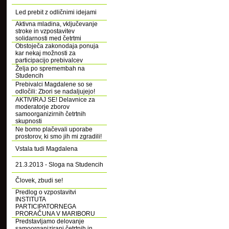
Led prebit z odličnimi idejami
Aktivna mladina, vključevanje
stroke in vzpostavitev
solidarnosti med četrtmi
Obstoječa zakonodaja ponuja
kar nekaj možnosti za
participacijo prebivalcev
Želja po spremembah na
Studencih
Prebivalci Magdalene so se
odločili: Zbori se nadaljujejo!
AKTIVIRAJ SE! Delavnice za
moderatorje zborov
samoorganizirnih četrtnih
skupnosti
Ne bomo plačevali uporabe
prostorov, ki smo jih mi zgradili!
Vstala tudi Magdalena
21.3.2013 - Sloga na Studencih
Človek, zbudi se!
Predlog o vzpostavitvi
INSTITUTA
PARTICIPATORNEGA
PRORAČUNA V MARIBORU
Predstavljamo delovanje
samoorganizirani četrtnih in