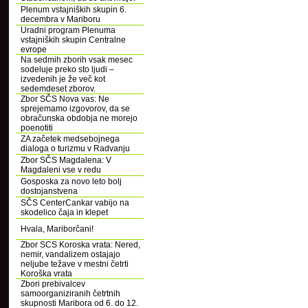
Plenum vstajniških skupin 6.
decembra v Mariboru
Uradni program Plenuma
vstajniških skupin Centralne
evrope
Na sedmih zborih vsak mesec
sodeluje preko sto ljudi –
izvedenih je že več kot
sedemdeset zborov.
Zbor SČS Nova vas: Ne
sprejemamo izgovorov, da se
obračunska obdobja ne morejo
poenotiti
ZA začetek medsebojnega
dialoga o turizmu v Radvanju
Zbor SČS Magdalena: V
Magdaleni vse v redu
Gosposka za novo leto bolj
dostojanstvena
SČS CenterCankar vabijo na
skodelico čaja in klepet
Hvala, Mariborčani!
Zbor SCS Koroska vrata: Nered,
nemir, vandalizem ostajajo
neljube težave v mestni četrti
Koroška vrata
Zbori prebivalcev
samoorganiziranih četrtnih
skupnosti Maribora od 6. do 12.