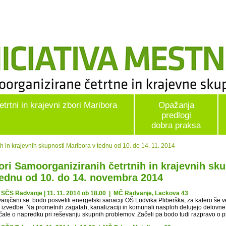
etrtni in krajevni zbori Maribora
Opažanja
predlogi
dobra praksa
h in krajevnih skupnosti Maribora v tednu od 10. do 14. 11. 2014
ori Samoorganiziranih četrtnih in krajevnih sk
tednu od 10. do 14. novembra 2014
 SČS Radvanje | 11. 11. 2014 ob 18.00 | MČ Radvanje, Lackova 43
anjčani se bodo posvetili energetski sanaciji OŠ Ludvika Pliberška, za katero še v
h izvedbe. Na prometnih zagatah, kanalizaciji in komunali nasploh delujejo delovne
čale o napredku pri reševanju skupnih problemov. Začeli pa bodo tudi razpravo o 