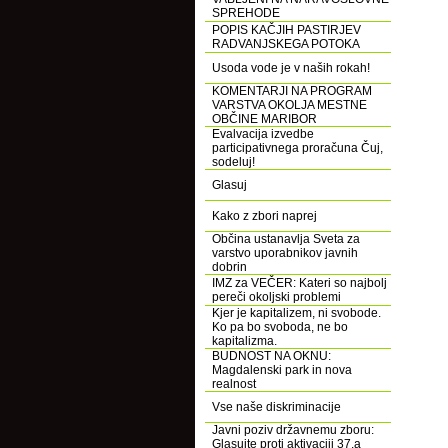
SPREHODE
POPIS KAČJIH PASTIRJEV
RADVANJSKEGA POTOKA
Usoda vode je v naših rokah!
KOMENTARJI NA PROGRAM
VARSTVA OKOLJA MESTNE
OBČINE MARIBOR
Evalvacija izvedbe
participativnega proračuna Čuj,
sodeluj!
Glasuj
Kako z zbori naprej
Občina ustanavlja Sveta za
varstvo uporabnikov javnih
dobrin
IMZ za VEČER: Kateri so najbolj
pereči okoljski problemi
Kjer je kapitalizem, ni svobode.
Ko pa bo svoboda, ne bo
kapitalizma.
BUDNOST NA OKNU:
Magdalenski park in nova
realnost
Vse naše diskriminacije
Javni poziv državnemu zboru:
Glasujte proti aktivaciji 37.a