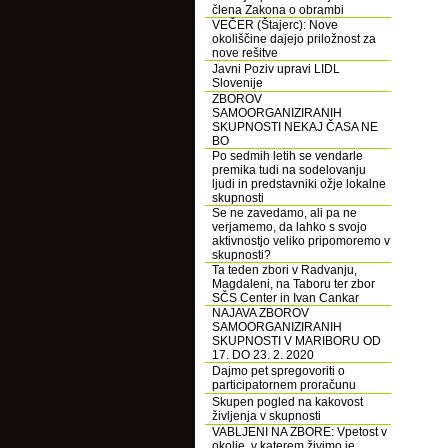
člena Zakona o obrambi
VEČER (Štajerc): Nove
okoliščine dajejo priložnost za
nove rešitve
Javni Poziv upravi LIDL
Slovenije
ZBOROV
SAMOORGANIZIRANIH
SKUPNOSTI NEKAJ ČASA NE
BO
Po sedmih letih se vendarle
premika tudi na sodelovanju
ljudi in predstavniki ožje lokalne
skupnosti
Se ne zavedamo, ali pa ne
verjamemo, da lahko s svojo
aktivnostjo veliko pripomoremo v
skupnosti?
Ta teden zbori v Radvanju,
Magdaleni, na Taboru ter zbor
SČS Center in Ivan Cankar
NAJAVA ZBOROV
SAMOORGANIZIRANIH
SKUPNOSTI V MARIBORU OD
17. DO 23. 2. 2020
Dajmo pet spregovoriti o
participatornem proračunu
Skupen pogled na kakovost
življenja v skupnosti
VABLJENI NA ZBORE: Vpetost v
okolje, v katerem živimo je