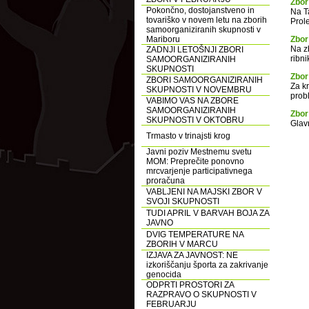
Zbor
Pokončno, dostojanstveno in
Na T
tovariško v novem letu na zborih
Prole
samoorganiziranih skupnosti v
Mariboru
Zbor
Na z
ZADNJI LETOŠNJI ZBORI
ribn
SAMOORGANIZIRANIH
SKUPNOSTI
Zbor
ZBORI SAMOORGANIZIRANIH
Za k
SKUPNOSTI V NOVEMBRU
prob
VABIMO VAS NA ZBORE
SAMOORGANIZIRANIH
Zbor
SKUPNOSTI V OKTOBRU
Glavn
Trmasto v trinajsti krog
Javni poziv Mestnemu svetu
MOM: Preprečite ponovno
mrcvarjenje participativnega
proračuna
VABLJENI NA MAJSKI ZBOR V
SVOJI SKUPNOSTI
TUDI APRIL V BARVAH BOJA ZA
JAVNO
DVIG TEMPERATURE NA
ZBORIH V MARCU
IZJAVA ZA JAVNOST: NE
izkoriščanju športa za zakrivanje
genocida
ODPRTI PROSTORI ZA
RAZPRAVO O SKUPNOSTI V
FEBRUARJU