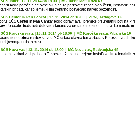
 SČS Tabor | 12. 11. 2014 ob 18.00 | MČ Tabor, Metelkova 63
aboru bodo poročale delovne skupine za parkovne zasaditve v četrti, Betnavski go
tarskih brigad, kar so teme, ki jim trenutno posvečajo največ pozornosti.
 SČS Center in Ivan Cankar | 12. 11. 2014 ob 18.00 | ZPM, Razlagova 16
boru SČS Center in Ivan Cankar bodo obravnavali premike pri urejanju poti na Pir
ikov. Poročale bodo tudi delovne skupine za urejanje mestnega jedra, komunalo in s
 SČS Koroška vrata | 13. 11. 2014 ob 18.00 | MČ Koroška vrata, Vrbanska 10
rajane nepotrebna rušitev stavbe MČ ostaja glavna tema zbora v Koroških vratih, kj
lemi javnega reda in miru.
 SČS Nova vas | 13. 11. 2014 ob 18.00 | MČ Nova vas, Radvanjska 65
e teme v Novi vasi pa bodo Taborska tržnica, neurejeno lastništvo funkcionalnih zem