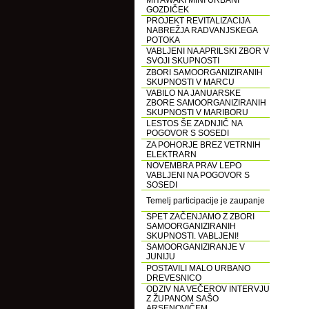
MIYAWAKI MINI URBANI
GOZDIČEK
PROJEKT REVITALIZACIJA
NABREŽJA RADVANJSKEGA
POTOKA
VABLJENI NA APRILSKI ZBOR V
SVOJI SKUPNOSTI
ZBORI SAMOORGANIZIRANIH
SKUPNOSTI V MARCU
VABILO NA JANUARSKE
ZBORE SAMOORGANIZIRANIH
SKUPNOSTI V MARIBORU
LESTOS ŠE ZADNJIČ NA
POGOVOR S SOSEDI
ZA POHORJE BREZ VETRNIH
ELEKTRARN
NOVEMBRA PRAV LEPO
VABLJENI NA POGOVOR S
SOSEDI
Temelj participacije je zaupanje
SPET ZAČENJAMO Z ZBORI
SAMOORGANIZIRANIH
SKUPNOSTI. VABLJENI!
SAMOORGANIZIRANJE V
JUNIJU
POSTAVILI MALO URBANO
DREVESNICO
ODZIV NA VEČEROV INTERVJU
Z ŽUPANOM SAŠO
ARSENOVIČEM