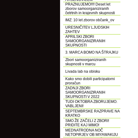
PRAZNUJEMO!!!! Deset let
zborov samoorganiziranih
četrtnih in krajevnih skupnosti
IMZ: 10 let zborov občank_ov
URESNIČITEV LJUDSKIH
ZAHTEV
APRILSKI ZBORI
SAMOORGANIZIRANIH
SKUPNOSTI
3. MARCA BOMO NA ŠTRAJKU
Zbori samoorganiziranih
skupnosti v marcu
Livada lab na obisku
Kako smo dobili participatorni
proračun
ZADNJI ZBORI
SAMOORGANIZIRANIH
SKUPNOSTI V 2022
TUDI OKTOBRA ZBORUJEMO.
VABLJENI!
SEPTEMBRSKE RAZPRAVE NA
KRATKO
SMO ŽE ZAČELI Z ZBORI!
PRIDITE KAJ MIMO!
MEDNATRODNA NOČ
NETOPIRJEV OB MIYAWAKIJU