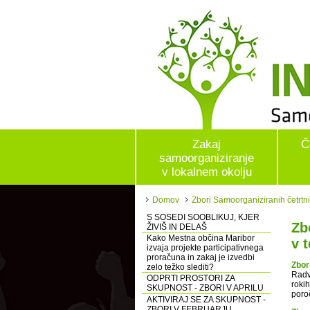
Zakaj
Č
samoorganiziranje
v lokalnem okolju
Domov
Zbori Samoorganiziranih četrtni
S SOSEDI SOOBLIKUJ, KJER
Zb
ŽIVIŠ IN DELAŠ
Kako Mestna občina Maribor
v 
izvaja projekte participativnega
proračuna in zakaj je izvedbi
Zbor
zelo težko slediti?
Radv
ODPRTI PROSTORI ZA
roki
SKUPNOST - ZBORI V APRILU
poro
AKTIVIRAJ SE ZA SKUPNOST -
ZBORI V FEBRUARJU