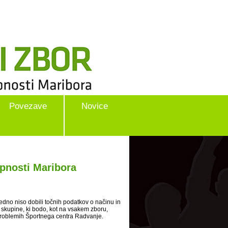
Povezave
Novice
upnosti Maribora
edno niso dobili točnih podatkov o načinu in
 skupine, ki bodo, kot na vsakem zboru,
problemih Športnega centra Radvanje.