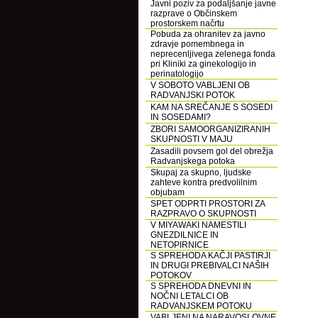
Javni poziv za podaljšanje javne
razprave o Občinskem
prostorskem načrtu
Pobuda za ohranitev za javno
zdravje pomembnega in
neprecenljivega zelenega fonda
pri Kliniki za ginekologijo in
perinatologijo
V SOBOTO VABLJENI OB
RADVANJSKI POTOK
KAM NA SREČANJE S SOSEDI
IN SOSEDAMI?
ZBORI SAMOORGANIZIRANIH
SKUPNOSTI V MAJU
Zasadili povsem gol del obrežja
Radvanjskega potoka
Skupaj za skupno, ljudske
zahteve kontra predvolilnim
objubam
SPET ODPRTI PROSTORI ZA
RAZPRAVO O SKUPNOSTI
V MIYAWAKI NAMESTILI
GNEZDILNICE IN
NETOPIRNICE
S SPREHODA KAČJI PASTIRJI
IN DRUGI PREBIVALCI NAŠIH
POTOKOV
S SPREHODA DNEVNI IN
NOČNI LETALCI OB
RADVANJSKEM POTOKU
VABLJENI NA NARAVOSLOVNE