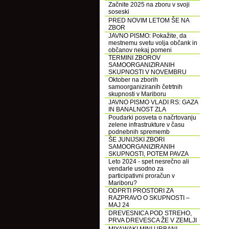
Začnite 2025 na zboru v svoji
soseski
PRED NOVIM LETOM ŠE NA
ZBOR
JAVNO PISMO: Pokažite, da
mestnemu svetu volja občank in
občanov nekaj pomeni
TERMINI ZBOROV
SAMOORGANIZIRANIH
SKUPNOSTI V NOVEMBRU
Oktober na zborih
samoorganiziranih četrtnih
skupnosti v Mariboru
JAVNO PISMO VLADI RS: GAZA
IN BANALNOST ZLA
Poudarki posveta o načrtovanju
zelene infrastrukture v času
podnebnih sprememb
ŠE JUNIJSKI ZBORI
SAMOORGANIZIRANIH
SKUPNOSTI, POTEM PAVZA
Leto 2024 - spet nesrečno ali
vendarle usodno za
participativni proračun v
Mariboru?
ODPRTI PROSTORI ZA
RAZPRAVO O SKUPNOSTI –
MAJ 24
DREVESNICA POD STREHO,
PRVA DREVESCA ŽE V ZEMLJI