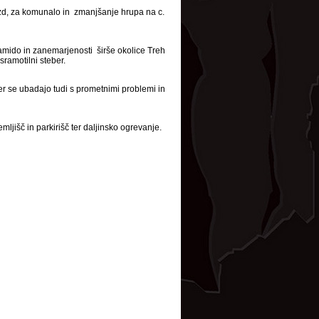
zd, za komunalo in zmanjšanje hrupa na c.
amido in zanemarjenosti širše okolice Treh
ramotilni steber.
er se ubadajo tudi s prometnimi problemi in
ljišč in parkirišč ter daljinsko ogrevanje.