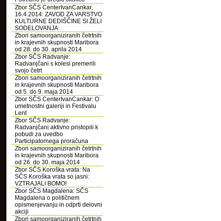
Zbor SČS CenterIvanCankar,
16.4.2014: ZAVOD ZA VARSTVO
KULTURNE DEDIŠČINE SI ŽELI
SODELOVANJA
Zbori samoorganiziranih četrtnih
in krajevnih skupnosti Maribora
od 28. do 30. aprila 2014
Zbor SČS Radvanje:
Radvanjčani s kolesi premerili
svojo četrt
Zbori samoorganiziranih četrtnih
in krajevnih skupnosti Maribora
od 5. do 9. maja 2014
Zbor SČS CenterIvanCankar: O
umetnostni galeriji in Festivalu
Lent
Zbor SČS Radvanje:
Radvanjčani aktivno pristopili k
pobudi za uvedbo
Participatornega proračuna
Zbori samoorganiziranih četrtnih
in krajevnih skupnosti Maribora
od 26. do 30. maja 2014
Zbor SČS Koroška vrata: Na
SČS Koroška vrata so jasni:
VZTRAJALI BOMO!
Zbor SČS Magdalena: SČS
Magdalena o političnem
opismenjevanju in odprti delovni
akciji
Zbori samoorganiziranih četrtnih