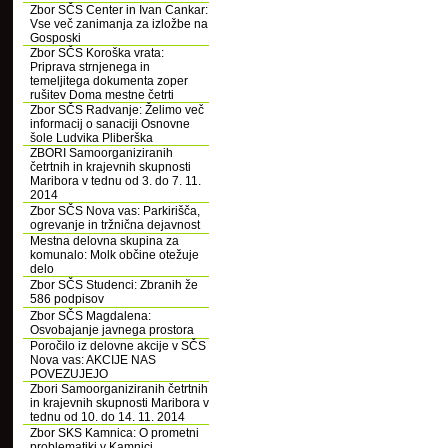
Zbor SČS Center in Ivan Cankar:
Vse več zanimanja za izložbe na
Gosposki
Zbor SČS Koroška vrata:
Priprava strnjenega in
temeljitega dokumenta zoper
rušitev Doma mestne četrti
Zbor SČS Radvanje: Želimo več
informacij o sanaciji Osnovne
šole Ludvika Pliberška
ZBORI Samoorganiziranih
četrtnih in krajevnih skupnosti
Maribora v tednu od 3. do 7. 11.
2014
Zbor SČS Nova vas: Parkirišča,
ogrevanje in tržnična dejavnost
Mestna delovna skupina za
komunalo: Molk občine otežuje
delo
Zbor SČS Studenci: Zbranih že
586 podpisov
Zbor SČS Magdalena:
Osvobajanje javnega prostora
Poročilo iz delovne akcije v SČS
Nova vas: AKCIJE NAS
POVEZUJEJO
Zbori Samoorganiziranih četrtnih
in krajevnih skupnosti Maribora v
tednu od 10. do 14. 11. 2014
Zbor SKS Kamnica: O prometni
problematiki v Kamnici