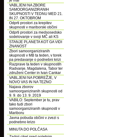
je mar
VABLJENI NA ZBORE
SAMOORGANIZIRANIH
SKUPNOSTI V TEDNU MED 21.
IN 27. OKTOBROM
Odprti prostori za krepitev
skupnosti v mariborski občini
Odprti prostori za medsosedsko
sodelovanje v svoji MČ ali KS
STANJE PLANETA KOT GA VIDI
ZNANOST
Zbori samoorganiziranih
skupnosti v MB ta teden, v torek
pa predavanje o podnebni krizi
Razprave ta teden v skupnostih
Radvanje, Magdalena, Tabor ter
združeni Center in Ivan Cankar
VABLJENI NA POBREŽJE, V
NOVO VAS IN NA TEZNO
Najava zborov
samoorganiziranih skupnosti od
9. 9. do 13. 9. 2019
VABILO: September je tu, prav
tako tudi zbori
samoorganiziranih skupnosti v
Mariboru
Javna pobuda občini v zvezi s
podnebno krizo
MINUTA DO POLČASA
Zadnji cikel pred poletnim