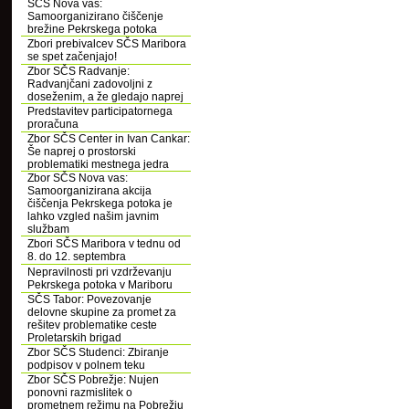
SČS Nova vas:
Samoorganizirano čiščenje
brežine Pekrskega potoka
Zbori prebivalcev SČS Maribora
se spet začenjajo!
Zbor SČS Radvanje:
Radvanjčani zadovoljni z
doseženim, a že gledajo naprej
Predstavitev participatornega
proračuna
Zbor SČS Center in Ivan Cankar:
Še naprej o prostorski
problematiki mestnega jedra
Zbor SČS Nova vas:
Samoorganizirana akcija
čiščenja Pekrskega potoka je
lahko vzgled našim javnim
službam
Zbori SČS Maribora v tednu od
8. do 12. septembra
Nepravilnosti pri vzdrževanju
Pekrskega potoka v Mariboru
SČS Tabor: Povezovanje
delovne skupine za promet za
rešitev problematike ceste
Proletarskih brigad
Zbor SČS Studenci: Zbiranje
podpisov v polnem teku
Zbor SČS Pobrežje: Nujen
ponovni razmislitek o
prometnem režimu na Pobrežju