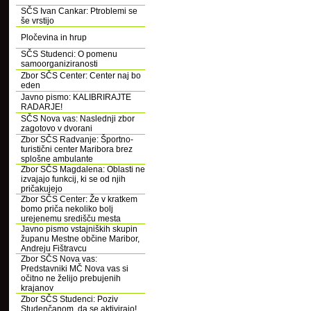
SČS Ivan Cankar: Ptroblemi se
še vrstijo
Pločevina in hrup
SČS Studenci: O pomenu
samoorganiziranosti
Zbor SČS Center: Center naj bo
eden
Javno pismo: KALIBRIRAJTE
RADARJE!
SČS Nova vas: Naslednji zbor
zagotovo v dvorani
Zbor SČS Radvanje: Športno-
turistični center Maribora brez
splošne ambulante
Zbor SČS Magdalena: Oblasti ne
izvajajo funkcij, ki se od njih
pričakujejo
Zbor SČS Center: Že v kratkem
bomo priča nekoliko bolj
urejenemu središču mesta
Javno pismo vstajniških skupin
županu Mestne občine Maribor,
Andreju Fištravcu
Zbor SČS Nova vas:
Predstavniki MČ Nova vas si
očitno ne želijo prebujenih
krajanov
Zbor SČS Studenci: Poziv
Studenčanom, da se aktivirajo!