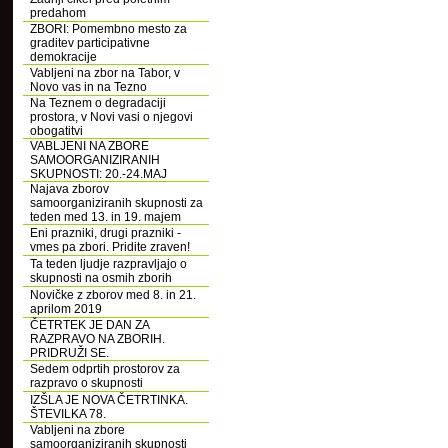
predahom
ZBORI: Pomembno mesto za
graditev participativne
demokracije
Vabljeni na zbor na Tabor, v
Novo vas in na Tezno
Na Teznem o degradaciji
prostora, v Novi vasi o njegovi
obogatitvi
VABLJENI NA ZBORE
SAMOORGANIZIRANIH
SKUPNOSTI: 20.-24.MAJ
Najava zborov
samoorganiziranih skupnosti za
teden med 13. in 19. majem
Eni prazniki, drugi prazniki -
vmes pa zbori. Pridite zraven!
Ta teden ljudje razpravljajo o
skupnosti na osmih zborih
Novičke z zborov med 8. in 21.
aprilom 2019
ČETRTEK JE DAN ZA
RAZPRAVO NA ZBORIH.
PRIDRUŽI SE.
Sedem odprtih prostorov za
razpravo o skupnosti
IZŠLA JE NOVA ČETRTINKA.
ŠTEVILKA 78.
Vabljeni na zbore
samoorganiziranih skupnosti