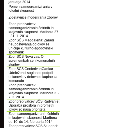
januarja 2014
Pomen samoorganiziranja v
lokalni skupnosti
Z delavnice moderiranja zborov
Zbori prebivalcev
samoorganiziranih četrtnih in
krajevnih skupnosti Maribora 27.
- 31. 1. 2014
Zbor SČS Magdalena: Zaradi
neupoštevanja odlokov se
uničuje kulturno-zgodovinski
spomenik
Zbor SČS Nova vas: O
spremembah cen komunalnih
storitev
Zbor SČS CenterIvanCankar:
Udeleženci soglasno podprli
ustanovitev delovne skupine za
komunalo
Zbori prebivalcev
samoorganiziranih četrtnih in
krajevnih skupnosti Maribora 3. -
7. 2. 2014
Zbor prebivalcev SČS Radvanje:
Uporaba prostora in prometni
tokovi so naša prioriteta
Zbori samoorganiziranih četrtnih
in krajevnih skupnosti Maribora
od 10. do 14. februarja 2014
Zbor prebivalcev SČS Studenci: