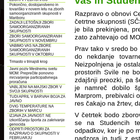
vas in Studen
Pokončno, dostojanstveno in
tovariško v novem letu na zborih
Razpravo o obnovi C
samoorganiziranih skupnosti v
Mariboru
četrtne skupnosti (SČ
ZADNJI LETOŠNJI ZBORI
SAMOORGANIZIRANIH
je bila prekinjena, p
SKUPNOSTI
zato zahtevajo od MO
ZBORI SAMOORGANIZIRANIH
SKUPNOSTI V NOVEMBRU
VABIMO VAS NA ZBORE
Prav tako v sredo bo
SAMOORGANIZIRANIH
SKUPNOSTI V OKTOBRU
do nekdanje tovarne
Trmasto v trinajsti krog
Neizpolnjena je ostal
Javni poziv Mestnemu svetu
prostorih Svile ne b
MOM: Preprečite ponovno
mrcvarjenje participativnega
zdajšnji preozki, pa š
proračuna
je namreč dobilo šp
VABLJENI NA MAJSKI ZBOR V
SVOJI SKUPNOSTI
Marprom, prebivalci o
TUDI APRIL V BARVAH BOJA ZA
JAVNO
res čakajo na žrtev, 
DVIG TEMPERATURE NA
ZBORIH V MARCU
V četrtek bodo zbor
IZJAVA ZA JAVNOST: NE
izkoriščanju športa za zakrivanje
se na Studencih tem
genocida
ODPRTI PROSTORI ZA
odpadkov, ker je po 
RAZPRAVO O SKUPNOSTI V
nadzora in tudi z es
FEBRUARJU