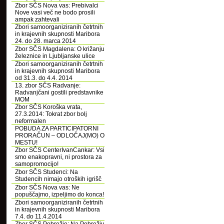
Zbor SČS Nova vas: Prebivalci
Nove vasi več ne bodo prosili
ampak zahtevali
Zbori samoorganiziranih četrtnih
in krajevnih skupnosti Maribora
24. do 28. marca 2014
Zbor SČS Magdalena: O križanju
železnice in Ljubljanske ulice
Zbori samoorganiziranih četrtnih
in krajevnih skupnosti Maribora
od 31.3. do 4.4. 2014
13. zbor SČS Radvanje:
Radvanjčani gostili predstavnike
MOM
Zbor SČS Koroška vrata,
27.3.2014: Tokrat zbor bolj
neformalen
POBUDA ZA PARTICIPATORNI
PRORAČUN – ODLOČAJ(MO) O
MESTU!
Zbor SČS CenterIvanCankar: Vsi
smo enakopravni, ni prostora za
samopromocijo!
Zbor SČS Studenci: Na
Studencih nimajo otroških igrišč
Zbor SČS Nova vas: Ne
popuščajmo, izpeljimo do konca!
Zbori samoorganiziranih četrtnih
in krajevnih skupnosti Maribora
7.4. do 11.4.2014