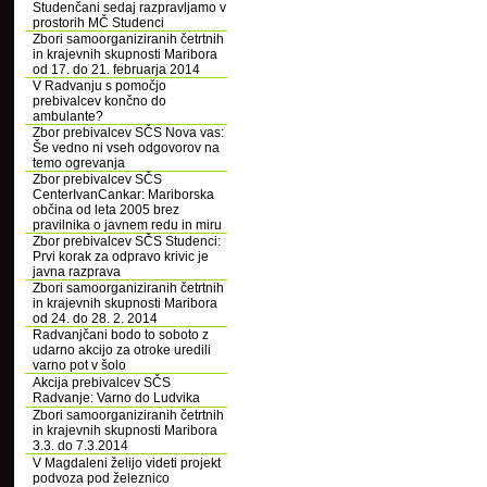
Studenčani sedaj razpravljamo v
prostorih MČ Studenci
Zbori samoorganiziranih četrtnih
in krajevnih skupnosti Maribora
od 17. do 21. februarja 2014
V Radvanju s pomočjo
prebivalcev končno do
ambulante?
Zbor prebivalcev SČS Nova vas:
Še vedno ni vseh odgovorov na
temo ogrevanja
Zbor prebivalcev SČS
CenterIvanCankar: Mariborska
občina od leta 2005 brez
pravilnika o javnem redu in miru
Zbor prebivalcev SČS Studenci:
Prvi korak za odpravo krivic je
javna razprava
Zbori samoorganiziranih četrtnih
in krajevnih skupnosti Maribora
od 24. do 28. 2. 2014
Radvanjčani bodo to soboto z
udarno akcijo za otroke uredili
varno pot v šolo
Akcija prebivalcev SČS
Radvanje: Varno do Ludvika
Zbori samoorganiziranih četrtnih
in krajevnih skupnosti Maribora
3.3. do 7.3.2014
V Magdaleni želijo videti projekt
podvoza pod železnico