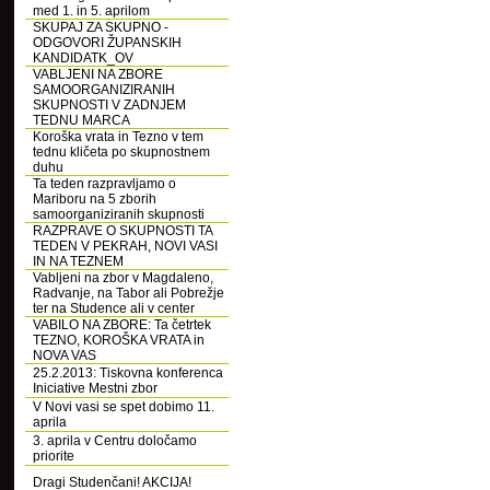
med 1. in 5. aprilom
SKUPAJ ZA SKUPNO -
ODGOVORI ŽUPANSKIH
KANDIDATK_OV
VABLJENI NA ZBORE
SAMOORGANIZIRANIH
SKUPNOSTI V ZADNJEM
TEDNU MARCA
Koroška vrata in Tezno v tem
tednu kličeta po skupnostnem
duhu
Ta teden razpravljamo o
Mariboru na 5 zborih
samoorganiziranih skupnosti
RAZPRAVE O SKUPNOSTI TA
TEDEN V PEKRAH, NOVI VASI
IN NA TEZNEM
Vabljeni na zbor v Magdaleno,
Radvanje, na Tabor ali Pobrežje
ter na Studence ali v center
VABILO NA ZBORE: Ta četrtek
TEZNO, KOROŠKA VRATA in
NOVA VAS
25.2.2013: Tiskovna konferenca
Iniciative Mestni zbor
V Novi vasi se spet dobimo 11.
aprila
3. aprila v Centru določamo
priorite
Dragi Studenčani! AKCIJA!