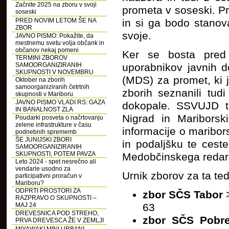
Začnite 2025 na zboru v svoji
prometa v soseski. Pr
soseski
PRED NOVIM LETOM ŠE NA
in si ga bodo stanova
ZBOR
svoje.
JAVNO PISMO: Pokažite, da
mestnemu svetu volja občank in
občanov nekaj pomeni
Ker se bosta pred 
TERMINI ZBOROV
SAMOORGANIZIRANIH
uporabnikov javnih 
SKUPNOSTI V NOVEMBRU
(MDS) za promet, ki 
Oktober na zborih
samoorganiziranih četrtnih
zborih seznanili tud
skupnosti v Mariboru
JAVNO PISMO VLADI RS: GAZA
dokopale. SSVUJD t
IN BANALNOST ZLA
Nigrad in Maribors
Poudarki posveta o načrtovanju
zelene infrastrukture v času
informacije o maribors
podnebnih sprememb
ŠE JUNIJSKI ZBORI
in podaljšku te ceste,
SAMOORGANIZIRANIH
SKUPNOSTI, POTEM PAVZA
Medobčinskega redar
Leto 2024 - spet nesrečno ali
vendarle usodno za
Urnik zborov za ta ted
participativni proračun v
Mariboru?
ODPRTI PROSTORI ZA
zbor SČS Tabor
>
RAZPRAVO O SKUPNOSTI –
MAJ 24
63
DREVESNICA POD STREHO,
zbor SČS Pobre
PRVA DREVESCA ŽE V ZEMLJI