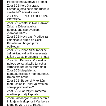
Poglobljena razprava o prometu
Zbor SČS Koroška vrata:
Osrednja tema še vedno rušenje
stavbe MČ Koroška vrata
ZBORI V TEDNU OD 20. DO 24.
OKTOBRA
Zbor SČS center in Ivan Cankar:
Zakaj je Židovska ulica
nedostopna stanovalcem
Židovske ulice?
Zbor SČS Nova vas: Predlog za
zmanjšanje hrupa na Cesti
Proletarskih brigad je že
oblikovan
Zbor SČS Tabor: SČS Tabor se
želi aktivno vključiti v reševanje
težav s Cesto proletarskih brigad
Zbor SKS Kamnica: Prioritetne
naloge so kanalizcija ter večja
varnost in urejenost v prometu
Zbor SČS Magdalena:
Magdalenski park neprimeren za
izmenjavo hrane
Zbor SČS Studenci: V kolikšni
meri Ecolab in Tekol vplivata na
zdravje prebivalcev?
Zbor SČS Pobrežje: Prometna
ureditev po želji kapitala
Zbori Samoorganiziranih četrtnih
in krajevnih skupnosti Maribora v
tednu od 27. do 30. 10.2014