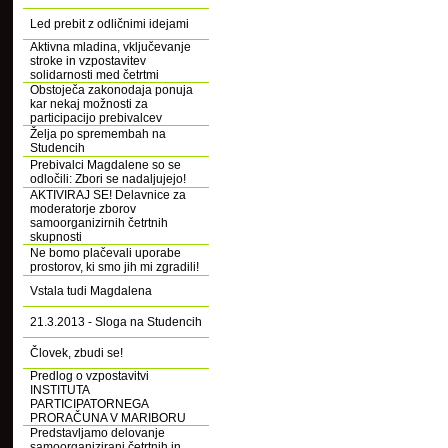
Led prebit z odličnimi idejami
Aktivna mladina, vključevanje
stroke in vzpostavitev
solidarnosti med četrtmi
Obstoječa zakonodaja ponuja
kar nekaj možnosti za
participacijo prebivalcev
Želja po spremembah na
Studencih
Prebivalci Magdalene so se
odločili: Zbori se nadaljujejo!
AKTIVIRAJ SE! Delavnice za
moderatorje zborov
samoorganizirnih četrtnih
skupnosti
Ne bomo plačevali uporabe
prostorov, ki smo jih mi zgradili!
Vstala tudi Magdalena
21.3.2013 - Sloga na Studencih
Človek, zbudi se!
Predlog o vzpostavitvi
INSTITUTA
PARTICIPATORNEGA
PRORAČUNA V MARIBORU
Predstavljamo delovanje
samoorganizirani četrtnih in