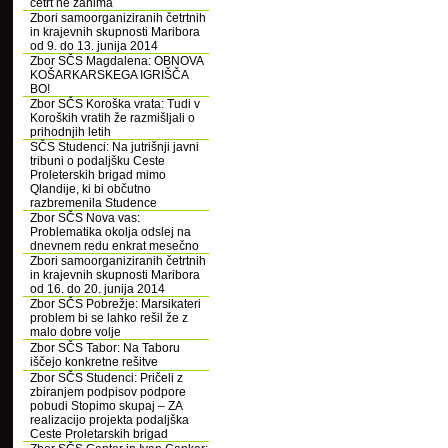
četrt ne zanima
Zbori samoorganiziranih četrtnih
in krajevnih skupnosti Maribora
od 9. do 13. junija 2014
Zbor SČS Magdalena: OBNOVA
KOŠARKARSKEGA IGRIŠČA
BO!
Zbor SČS Koroška vrata: Tudi v
Koroških vratih že razmišljali o
prihodnjih letih
SČS Studenci: Na jutrišnji javni
tribuni o podaljšku Ceste
Proleterskih brigad mimo
Qlandije, ki bi občutno
razbremenila Studence
Zbor SČS Nova vas:
Problematika okolja odslej na
dnevnem redu enkrat mesečno
Zbori samoorganiziranih četrtnih
in krajevnih skupnosti Maribora
od 16. do 20. junija 2014
Zbor SČS Pobrežje: Marsikateri
problem bi se lahko rešil že z
malo dobre volje
Zbor SČS Tabor: Na Taboru
iščejo konkretne rešitve
Zbor SČS Studenci: Pričeli z
zbiranjem podpisov podpore
pobudi Stopimo skupaj – ZA
realizacijo projekta podaljška
Ceste Proletarskih brigad