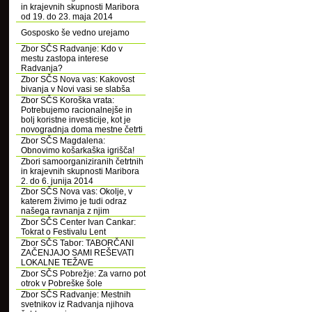
in krajevnih skupnosti Maribora
od 19. do 23. maja 2014
Gosposko še vedno urejamo
Zbor SČS Radvanje: Kdo v
mestu zastopa interese
Radvanja?
Zbor SČS Nova vas: Kakovost
bivanja v Novi vasi se slabša
Zbor SČS Koroška vrata:
Potrebujemo racionalnejše in
bolj koristne investicije, kot je
novogradnja doma mestne četrti
Zbor SČS Magdalena:
Obnovimo košarkaška igrišča!
Zbori samoorganiziranih četrtnih
in krajevnih skupnosti Maribora
2. do 6. junija 2014
Zbor SČS Nova vas: Okolje, v
katerem živimo je tudi odraz
našega ravnanja z njim
Zbor SČS Center Ivan Cankar:
Tokrat o Festivalu Lent
Zbor SČS Tabor: TABORČANI
ZAČENJAJO SAMI REŠEVATI
LOKALNE TEŽAVE
Zbor SČS Pobrežje: Za varno pot
otrok v Pobreške šole
Zbor SČS Radvanje: Mestnih
svetnikov iz Radvanja njihova