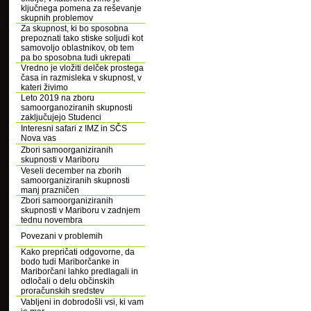
ključnega pomena za reševanje
skupnih problemov
Za skupnost, ki bo sposobna
prepoznati tako stiske soljudi kot
samovoljo oblastnikov, ob tem
pa bo sposobna tudi ukrepati
Vredno je vložiti delček prostega
časa in razmisleka v skupnost, v
kateri živimo
Leto 2019 na zboru
samoorganoziranih skupnosti
zaključujejo Studenci
Interesni safari z IMZ in SČS
Nova vas
Zbori samoorganiziranih
skupnosti v Mariboru
Veseli december na zborih
samoorganiziranih skupnosti
manj prazničen
Zbori samoorganiziranih
skupnosti v Mariboru v zadnjem
tednu novembra
Povezani v problemih
Kako prepričati odgovorne, da
bodo tudi Mariborčanke in
Mariborčani lahko predlagali in
odločali o delu občinskih
proračunskih sredstev
Vabljeni in dobrodošli vsi, ki vam