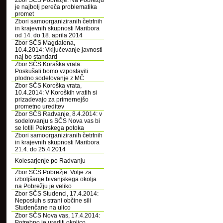
Zbor SČS Pobrežje: Na Pobrežju
je najbolj pereča problematika
promet
Zbori samoorganiziranih četrtnih
in krajevnih skupnosti Maribora
od 14. do 18. aprila 2014
Zbor SČS Magdalena,
10.4.2014: Vključevanje javnosti
naj bo standard
Zbor SČS Koraška vrata:
Poskušali bomo vzpostaviti
plodno sodelovanje z MČ
Zbor SČS Koroška vrata,
10.4.2014: V Koroških vratih si
prizadevajo za primernejšo
prometno ureditev
Zbor SČS Radvanje, 8.4.2014: v
sodelovanju s SČS Nova vas bi
se lotili Pekrskega potoka
Zbori samoorganiziranih četrtnih
in krajevnih skupnosti Maribora
21.4. do 25.4.2014
Kolesarjenje po Radvanju
Zbor SČS Pobrežje: Volje za
izboljšanje bivanjskega okolja
na Pobrežju je veliko
Zbor SČS Studenci, 17.4.2014:
Neposluh s strani občine sili
Studenčane na ulico
Zbor SČS Nova vas, 17.4.2014:
Potrebno je urediti okolico