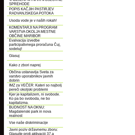
SPREHODE
POPIS KAČJIH PASTIRJEV
RADVANJSKEGA POTOKA
Usoda vode je v naših rokah!
KOMENTARJI NA PROGRAM
VARSTVA OKOLJA MESTNE
OBČINE MARIBOR
Evalvacija izvedbe
participativnega proračuna Čuj,
sodeluj!
Glasuj
Kako z zbori naprej
Občina ustanavlja Sveta za
varstvo uporabnikov javnih
dobrin
IMZ za VEČER: Kateri so najbolj
pereči okoljski problemi
Kjer je kapitalizem, ni svobode.
Ko pa bo svoboda, ne bo
kapitalizma.
BUDNOST NA OKNU:
Magdalenski park in nova
realnost
Vse naše diskriminacije
Javni poziv državnemu zboru:
Glasujte proti aktivaciji 37.a