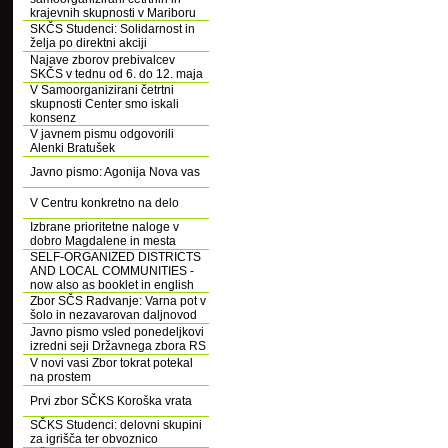
krajevnih skupnosti v Mariboru
SKČS Studenci: Solidarnost in
želja po direktni akciji
Najave zborov prebivalcev
SKČS v tednu od 6. do 12. maja
V Samoorganizirani četrtni
skupnosti Center smo iskali
konsenz
V javnem pismu odgovorili
Alenki Bratušek
Javno pismo: Agonija Nova vas
V Centru konkretno na delo
Izbrane prioritetne naloge v
dobro Magdalene in mesta
SELF-ORGANIZED DISTRICTS
AND LOCAL COMMUNITIES -
now also as booklet in english
Zbor SČS Radvanje: Varna pot v
šolo in nezavarovan daljnovod
Javno pismo vsled ponedeljkovi
izredni seji Državnega zbora RS
V novi vasi Zbor tokrat potekal
na prostem
Prvi zbor SČKS Koroška vrata
SČKS Studenci: delovni skupini
za igrišča ter obvoznico