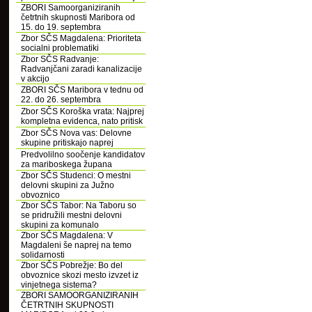
ZBORI Samoorganiziranih
četrtnih skupnosti Maribora od
15. do 19. septembra
Zbor SČS Magdalena: Prioriteta
socialni problematiki
Zbor SČS Radvanje:
Radvanjčani zaradi kanalizacije
v akcijo
ZBORI SČS Maribora v tednu od
22. do 26. septembra
Zbor SČS Koroška vrata: Najprej
kompletna evidenca, nato pritisk
Zbor SČS Nova vas: Delovne
skupine pritiskajo naprej
Predvolilno soočenje kandidatov
za mariboskega župana
Zbor SČS Studenci: O mestni
delovni skupini za Južno
obvoznico
Zbor SČS Tabor: Na Taboru so
se pridružili mestni delovni
skupini za komunalo
Zbor SČS Magdalena: V
Magdaleni še naprej na temo
solidarnosti
Zbor SČS Pobrežje: Bo del
obvoznice skozi mesto izvzet iz
vinjetnega sistema?
ZBORI SAMOORGANIZIRANIH
ČETRTNIH SKUPNOSTI