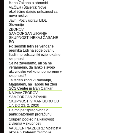
člena Zakona o obrambi
VEČER (Štajerc): Nove
okoliščine dajejo priložnost za
nove rešitve
Javni Poziv upravi LIDL
Slovenije
ZBOROV
SAMOORGANIZIRANIH
SKUPNOSTI NEKAJ ČASA NE
BO
Po sedmih letih se vendarle
premika tudi na sodelovanju
ljudi in predstavniki ožje lokalne
skupnosti
Se ne zavedamo, ali pa ne
verjamemo, da lahko s svojo
aktivnostjo veliko pripomoremo v
skupnosti?
Ta teden zbori v Radvanju,
Magdaleni, na Taboru ter zbor
SČS Center in Ivan Cankar
NAJAVA ZBOROV
SAMOORGANIZIRANIH
SKUPNOSTI V MARIBORU OD
17. DO 23. 2. 2020
Dajmo pet spregovoriti o
participatornem proračunu
Skupen pogled na kakovost
življenja v skupnosti
VABLJENI NA ZBORE: Vpetost v
okolje, v katerem živimo je