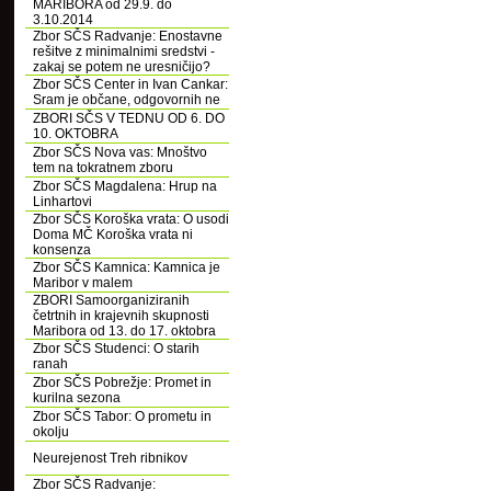
MARIBORA od 29.9. do
3.10.2014
Zbor SČS Radvanje: Enostavne
rešitve z minimalnimi sredstvi -
zakaj se potem ne uresničijo?
Zbor SČS Center in Ivan Cankar:
Sram je občane, odgovornih ne
ZBORI SČS V TEDNU OD 6. DO
10. OKTOBRA
Zbor SČS Nova vas: Mnoštvo
tem na tokratnem zboru
Zbor SČS Magdalena: Hrup na
Linhartovi
Zbor SČS Koroška vrata: O usodi
Doma MČ Koroška vrata ni
konsenza
Zbor SČS Kamnica: Kamnica je
Maribor v malem
ZBORI Samoorganiziranih
četrtnih in krajevnih skupnosti
Maribora od 13. do 17. oktobra
Zbor SČS Studenci: O starih
ranah
Zbor SČS Pobrežje: Promet in
kurilna sezona
Zbor SČS Tabor: O prometu in
okolju
Neurejenost Treh ribnikov
Zbor SČS Radvanje: