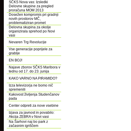
SČKS Nova vas: Izsledki
Delovne skupine za pregled
proračuna MOM 2013
Dosežen kompromis pri gradnji
novih prostorov MČ,
problematiziran promet
Delovna skupina za okolje
organizirala sprehod po Novi
vasi
Nevaren Trg Revolucije
Vse generacije poprijele za
grablje
EN BOJ!
Najave zborov SČKS Maribora v
tednu od 17. do 23. junija
KAKO VARNO NA PIRAMIDO?
Izza televizorja ne bomo nič
spremenili
Kakovost življenja Studenčanov
pada
Center odpreti za nove vsebine
Izjava za javnost in povabilo:
Akcija ZEBRA v Novi vasi
Na Šarhovi naj bo park z
začasnim igriščem