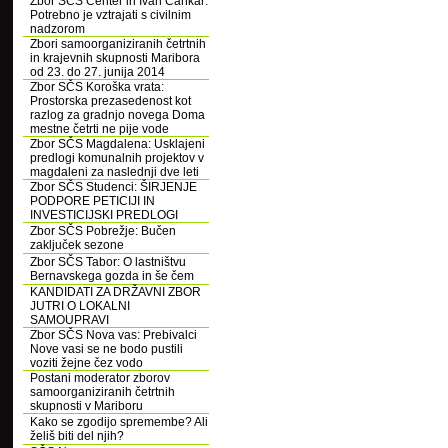
Zbor SČS Center in Ivan Cankar:
Potrebno je vztrajati s civilnim
nadzorom
Zbori samoorganiziranih četrtnih
in krajevnih skupnosti Maribora
od 23. do 27. junija 2014
Zbor SČS Koroška vrata:
Prostorska prezasedenost kot
razlog za gradnjo novega Doma
mestne četrti ne pije vode
Zbor SČS Magdalena: Usklajeni
predlogi komunalnih projektov v
magdaleni za naslednji dve leti
Zbor SČS Studenci: ŠIRJENJE
PODPORE PETICIJI IN
INVESTICIJSKI PREDLOGI
Zbor SČS Pobrežje: Bučen
zaključek sezone
Zbor SČS Tabor: O lastništvu
Bernavskega gozda in še čem
KANDIDATI ZA DRŽAVNI ZBOR
JUTRI O LOKALNI
SAMOUPRAVI
Zbor SČS Nova vas: Prebivalci
Nove vasi se ne bodo pustili
voziti žejne čez vodo
Postani moderator zborov
samoorganiziranih četrtnih
skupnosti v Mariboru
Kako se zgodijo spremembe? Ali
želiš biti del njih?