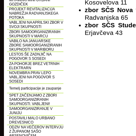
MIYAWAKI MINI URBANI
Kosovelova 11
GOZDIČEK
zbor SČS Nova 
PROJEKT REVITALIZACIJA
NABREŽJA RADVANJSKEGA
Radvanjska 65
POTOKA
VABLJENI NA APRILSKI ZBOR V
zbor SČS Stude
SVOJI SKUPNOSTI
Erjavčeva 43
ZBORI SAMOORGANIZIRANIH
SKUPNOSTI V MARCU
VABILO NA JANUARSKE
ZBORE SAMOORGANIZIRANIH
SKUPNOSTI V MARIBORU
LESTOS ŠE ZADNJIČ NA
POGOVOR S SOSEDI
ZA POHORJE BREZ VETRNIH
ELEKTRARN
NOVEMBRA PRAV LEPO
VABLJENI NA POGOVOR S
SOSEDI
Temelj participacije je zaupanje
SPET ZAČENJAMO Z ZBORI
SAMOORGANIZIRANIH
SKUPNOSTI. VABLJENI!
SAMOORGANIZIRANJE V
JUNIJU
POSTAVILI MALO URBANO
DREVESNICO
ODZIV NA VEČEROV INTERVJU
Z ŽUPANOM SAŠO
ARSENOVIČEM