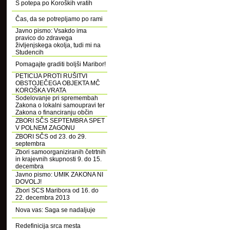
S potepa po Koroških vratih
Čas, da se potrepljamo po rami
Javno pismo: Vsakdo ima
pravico do zdravega
življenjskega okolja, tudi mi na
Studencih
Pomagajte graditi boljši Maribor!
PETICIJA PROTI RUŠITVI
OBSTOJEČEGA OBJEKTA MČ
KOROŠKA VRATA
Sodelovanje pri spremembah
Zakona o lokalni samoupravi ter
Zakona o financiranju občin
ZBORI SČS SEPTEMBRA SPET
V POLNEM ZAGONU
ZBORI SČS od 23. do 29.
septembra
Zbori samoorganiziranih četrtnih
in krajevnih skupnosti 9. do 15.
decembra
Javno pismo: UMIK ZAKONA NI
DOVOLJ!
Zbori SCS Maribora od 16. do
22. decembra 2013
Nova vas: Saga se nadaljuje
Redefinicija srca mesta