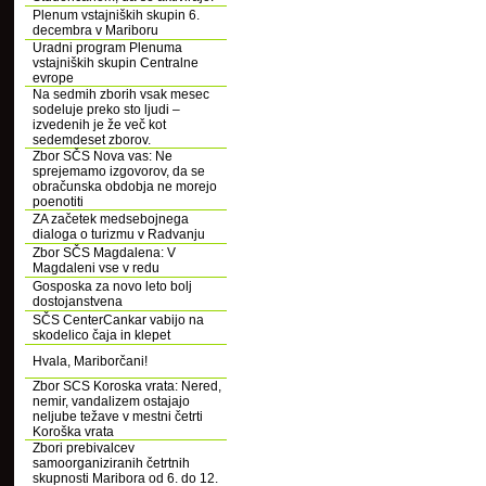
Plenum vstajniških skupin 6.
decembra v Mariboru
Uradni program Plenuma
vstajniških skupin Centralne
evrope
Na sedmih zborih vsak mesec
sodeluje preko sto ljudi –
izvedenih je že več kot
sedemdeset zborov.
Zbor SČS Nova vas: Ne
sprejemamo izgovorov, da se
obračunska obdobja ne morejo
poenotiti
ZA začetek medsebojnega
dialoga o turizmu v Radvanju
Zbor SČS Magdalena: V
Magdaleni vse v redu
Gosposka za novo leto bolj
dostojanstvena
SČS CenterCankar vabijo na
skodelico čaja in klepet
Hvala, Mariborčani!
Zbor SCS Koroska vrata: Nered,
nemir, vandalizem ostajajo
neljube težave v mestni četrti
Koroška vrata
Zbori prebivalcev
samoorganiziranih četrtnih
skupnosti Maribora od 6. do 12.