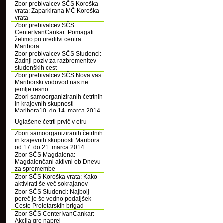
Zbor prebivalcev SČS Koroška
vrata: Zaparkirana MČ Koroška
vrata
Zbor prebivalcev SČS
CenterIvanCankar: Pomagati
želimo pri ureditvi centra
Maribora
Zbor prebivalcev SČS Studenci:
Zadnji poziv za razbremenitev
studenških cest
Zbor prebivalcev SČS Nova vas:
Mariborski vodovod nas ne
jemlje resno
Zbori samoorganiziranih četrtnih
in krajevnih skupnosti
Maribora10. do 14. marca 2014
Uglašene četrti prvič v etru
Zbori samoorganiziranih četrtnih
in krajevnih skupnosti Maribora
od 17. do 21. marca 2014
Zbor SČS Magdalena:
Magdalenčani aktivni ob Dnevu
za spremembe
Zbor SČS Koroška vrata: Kako
aktivirati še več sokrajanov
Zbor SČS Studenci: Najbolj
pereč je še vedno podaljšek
Ceste Proletarskih brigad
Zbor SČS CenterIvanCankar:
Akcija gre naprej