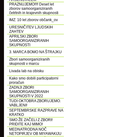
PRAZNUJEMO!!!! Deset let
zborov samoorganiziranih
četrtnih in krajevnih skupnosti
IMZ: 10 let zborov občank_ov
URESNIČITEV LJUDSKIH
ZAHTEV
APRILSKI ZBORI
SAMOORGANIZIRANIH
SKUPNOSTI
3. MARCA BOMO NA ŠTRAJKU
Zbori samoorganiziranih
skupnosti v marcu
Livada lab na obisku
Kako smo dobili participatorni
proračun
ZADNJI ZBORI
SAMOORGANIZIRANIH
SKUPNOSTI V 2022
TUDI OKTOBRA ZBORUJEMO.
VABLJENI!
SEPTEMBRSKE RAZPRAVE NA
KRATKO
SMO ŽE ZAČELI Z ZBORI!
PRIDITE KAJ MIMO!
MEDNATRODNA NOČ
NETOPIRJEV OB MIYAWAKIJU