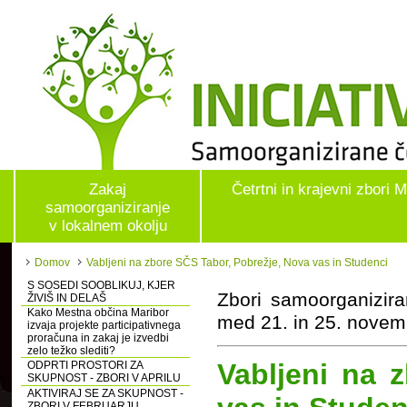
Zakaj
Četrtni in krajevni zbori 
samoorganiziranje
v lokalnem okolju
Domov
Vabljeni na zbore SČS Tabor, Pobrežje, Nova vas in Studenci
S SOSEDI SOOBLIKUJ, KJER
Zbori samoorganizira
ŽIVIŠ IN DELAŠ
Kako Mestna občina Maribor
med 21. in 25. nove
izvaja projekte participativnega
proračuna in zakaj je izvedbi
zelo težko slediti?
Vabljeni na 
ODPRTI PROSTORI ZA
SKUPNOST - ZBORI V APRILU
AKTIVIRAJ SE ZA SKUPNOST -
ZBORI V FEBRUARJU