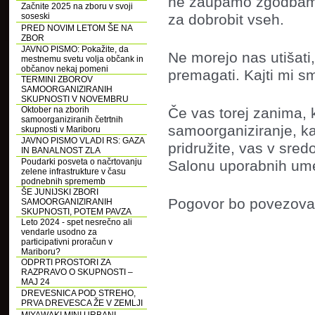
ne zaupamo zgodbam 
Začnite 2025 na zboru v svoji
soseski
za dobrobit vseh.
PRED NOVIM LETOM ŠE NA
ZBOR
JAVNO PISMO: Pokažite, da
Ne morejo nas utišati
mestnemu svetu volja občank in
občanov nekaj pomeni
premagati. Kajti mi s
TERMINI ZBOROV
SAMOORGANIZIRANIH
SKUPNOSTI V NOVEMBRU
Oktober na zborih
Če vas torej zanima, k
samoorganiziranih četrtnih
samoorganiziranje, ka
skupnosti v Mariboru
JAVNO PISMO VLADI RS: GAZA
pridružite, vas v sred
IN BANALNOST ZLA
Poudarki posveta o načrtovanju
Salonu uporabnih umet
zelene infrastrukture v času
podnebnih sprememb
ŠE JUNIJSKI ZBORI
Pogovor bo povezoval 
SAMOORGANIZIRANIH
SKUPNOSTI, POTEM PAVZA
Leto 2024 - spet nesrečno ali
vendarle usodno za
participativni proračun v
Mariboru?
ODPRTI PROSTORI ZA
RAZPRAVO O SKUPNOSTI –
MAJ 24
DREVESNICA POD STREHO,
PRVA DREVESCA ŽE V ZEMLJI