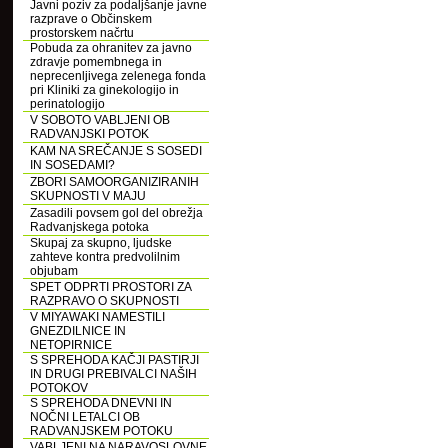
Javni poziv za podaljšanje javne
razprave o Občinskem
prostorskem načrtu
Pobuda za ohranitev za javno
zdravje pomembnega in
neprecenljivega zelenega fonda
pri Kliniki za ginekologijo in
perinatologijo
V SOBOTO VABLJENI OB
RADVANJSKI POTOK
KAM NA SREČANJE S SOSEDI
IN SOSEDAMI?
ZBORI SAMOORGANIZIRANIH
SKUPNOSTI V MAJU
Zasadili povsem gol del obrežja
Radvanjskega potoka
Skupaj za skupno, ljudske
zahteve kontra predvolilnim
objubam
SPET ODPRTI PROSTORI ZA
RAZPRAVO O SKUPNOSTI
V MIYAWAKI NAMESTILI
GNEZDILNICE IN
NETOPIRNICE
S SPREHODA KAČJI PASTIRJI
IN DRUGI PREBIVALCI NAŠIH
POTOKOV
S SPREHODA DNEVNI IN
NOČNI LETALCI OB
RADVANJSKEM POTOKU
VABLJENI NA NARAVOSLOVNE