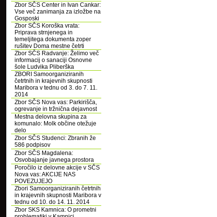
Zbor SČS Center in Ivan Cankar:
Vse več zanimanja za izložbe na
Gosposki
Zbor SČS Koroška vrata:
Priprava strnjenega in
temeljitega dokumenta zoper
rušitev Doma mestne četrti
Zbor SČS Radvanje: Želimo več
informacij o sanaciji Osnovne
šole Ludvika Pliberška
ZBORI Samoorganiziranih
četrtnih in krajevnih skupnosti
Maribora v tednu od 3. do 7. 11.
2014
Zbor SČS Nova vas: Parkirišča,
ogrevanje in tržnična dejavnost
Mestna delovna skupina za
komunalo: Molk občine otežuje
delo
Zbor SČS Studenci: Zbranih že
586 podpisov
Zbor SČS Magdalena:
Osvobajanje javnega prostora
Poročilo iz delovne akcije v SČS
Nova vas: AKCIJE NAS
POVEZUJEJO
Zbori Samoorganiziranih četrtnih
in krajevnih skupnosti Maribora v
tednu od 10. do 14. 11. 2014
Zbor SKS Kamnica: O prometni
problematiki v Kamnici