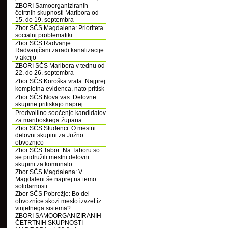
ZBORI Samoorganiziranih
četrtnih skupnosti Maribora od
15. do 19. septembra
Zbor SČS Magdalena: Prioriteta
socialni problematiki
Zbor SČS Radvanje:
Radvanjčani zaradi kanalizacije
v akcijo
ZBORI SČS Maribora v tednu od
22. do 26. septembra
Zbor SČS Koroška vrata: Najprej
kompletna evidenca, nato pritisk
Zbor SČS Nova vas: Delovne
skupine pritiskajo naprej
Predvolilno soočenje kandidatov
za mariboskega župana
Zbor SČS Studenci: O mestni
delovni skupini za Južno
obvoznico
Zbor SČS Tabor: Na Taboru so
se pridružili mestni delovni
skupini za komunalo
Zbor SČS Magdalena: V
Magdaleni še naprej na temo
solidarnosti
Zbor SČS Pobrežje: Bo del
obvoznice skozi mesto izvzet iz
vinjetnega sistema?
ZBORI SAMOORGANIZIRANIH
ČETRTNIH SKUPNOSTI