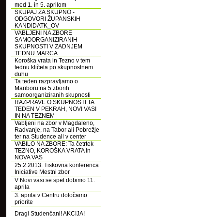
med 1. in 5. aprilom
SKUPAJ ZA SKUPNO -
ODGOVORI ŽUPANSKIH
KANDIDATK_OV
VABLJENI NA ZBORE
SAMOORGANIZIRANIH
SKUPNOSTI V ZADNJEM
TEDNU MARCA
Koroška vrata in Tezno v tem
tednu kličeta po skupnostnem
duhu
Ta teden razpravljamo o
Mariboru na 5 zborih
samoorganiziranih skupnosti
RAZPRAVE O SKUPNOSTI TA
TEDEN V PEKRAH, NOVI VASI
IN NA TEZNEM
Vabljeni na zbor v Magdaleno,
Radvanje, na Tabor ali Pobrežje
ter na Studence ali v center
VABILO NA ZBORE: Ta četrtek
TEZNO, KOROŠKA VRATA in
NOVA VAS
25.2.2013: Tiskovna konferenca
Iniciative Mestni zbor
V Novi vasi se spet dobimo 11.
aprila
3. aprila v Centru določamo
priorite
Dragi Studenčani! AKCIJA!