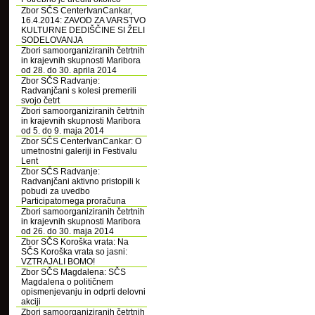
Zbor SČS CenterIvanCankar,
16.4.2014: ZAVOD ZA VARSTVO
KULTURNE DEDIŠČINE SI ŽELI
SODELOVANJA
Zbori samoorganiziranih četrtnih
in krajevnih skupnosti Maribora
od 28. do 30. aprila 2014
Zbor SČS Radvanje:
Radvanjčani s kolesi premerili
svojo četrt
Zbori samoorganiziranih četrtnih
in krajevnih skupnosti Maribora
od 5. do 9. maja 2014
Zbor SČS CenterIvanCankar: O
umetnostni galeriji in Festivalu
Lent
Zbor SČS Radvanje:
Radvanjčani aktivno pristopili k
pobudi za uvedbo
Participatornega proračuna
Zbori samoorganiziranih četrtnih
in krajevnih skupnosti Maribora
od 26. do 30. maja 2014
Zbor SČS Koroška vrata: Na
SČS Koroška vrata so jasni:
VZTRAJALI BOMO!
Zbor SČS Magdalena: SČS
Magdalena o političnem
opismenjevanju in odprti delovni
akciji
Zbori samoorganiziranih četrtnih