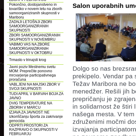
Salon uporabnih umet
Pokončno, dostojanstveno in
tovariško v novem letu na zborih
samoorganiziranih skupnosti v
Mariboru
ZADNJI LETOŠNJI ZBORI
SAMOORGANIZIRANIH
SKUPNOSTI
ZBORI SAMOORGANIZIRANIH
SKUPNOSTI V NOVEMBRU
VABIMO VAS NA ZBORE
SAMOORGANIZIRANIH
SKUPNOSTI V OKTOBRU
Trmasto v trinajsti krog
Javni poziv Mestnemu svetu
Dolgo so nas brezsramn
MOM: Preprečite ponovno
prekipelo. Vendar pa 
mrcvarjenje participativnega
proračuna
Težav Maribora ne bo 
VABLJENI NA MAJSKI ZBOR V
SVOJI SKUPNOSTI
menedžer. Rešili jih 
TUDI APRIL V BARVAH BOJA ZA
prepričanju je zgraje
JAVNO
DVIG TEMPERATURE NA
in solidarnost že štiri
ZBORIH V MARCU
IZJAVA ZA JAVNOST: NE
našega mesta. V tem 
izkoriščanju športa za zakrivanje
združenimi močmi dose
genocida
ODPRTI PROSTORI ZA
izvajanja participator
RAZPRAVO O SKUPNOSTI V
FEBRUARJU