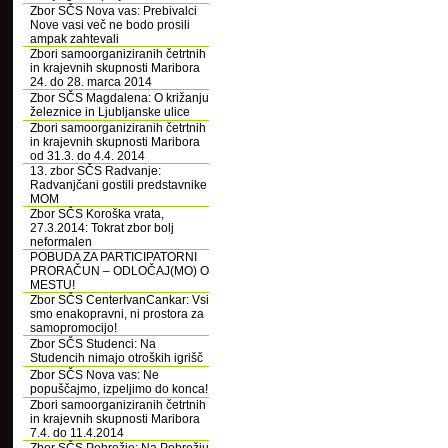
Zbor SČS Nova vas: Prebivalci
Nove vasi več ne bodo prosili
ampak zahtevali
Zbori samoorganiziranih četrtnih
in krajevnih skupnosti Maribora
24. do 28. marca 2014
Zbor SČS Magdalena: O križanju
železnice in Ljubljanske ulice
Zbori samoorganiziranih četrtnih
in krajevnih skupnosti Maribora
od 31.3. do 4.4. 2014
13. zbor SČS Radvanje:
Radvanjčani gostili predstavnike
MOM
Zbor SČS Koroška vrata,
27.3.2014: Tokrat zbor bolj
neformalen
POBUDA ZA PARTICIPATORNI
PRORAČUN – ODLOČAJ(MO) O
MESTU!
Zbor SČS CenterIvanCankar: Vsi
smo enakopravni, ni prostora za
samopromocijo!
Zbor SČS Studenci: Na
Studencih nimajo otroških igrišč
Zbor SČS Nova vas: Ne
popuščajmo, izpeljimo do konca!
Zbori samoorganiziranih četrtnih
in krajevnih skupnosti Maribora
7.4. do 11.4.2014