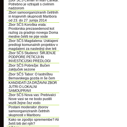
Zbor SČS Center in Ivan Cankar:
Potrebno je vztrajati s civilnim
nadzorom
Zbori samoorganiziranih četrtnih
in krajevnih skupnosti Maribora
od 23. do 27. junija 2014
Zbor SČS Koroška vrata:
Prostorska prezasedenost kot
razlog za gradnjo novega Doma
mestne četrti ne pije vode
Zbor SČS Magdalena: Usklajeni
predlogi komunalnih projektov v
magdaleni za naslednji dve leti
Zbor SČS Studenci: ŠIRJENJE
PODPORE PETICIJI IN
INVESTICIJSKI PREDLOGI
Zbor SČS Pobrežje: Bučen
zaključek sezone
Zbor SČS Tabor: O lastništvu
Bernavskega gozda in še čem
KANDIDATI ZA DRŽAVNI ZBOR
JUTRI O LOKALNI
SAMOUPRAVI
Zbor SČS Nova vas: Prebivalci
Nove vasi se ne bodo pustili
voziti žejne čez vodo
Postani moderator zborov
samoorganiziranih četrtnih
skupnosti v Mariboru
Kako se zgodijo spremembe? Ali
želiš biti del njih?