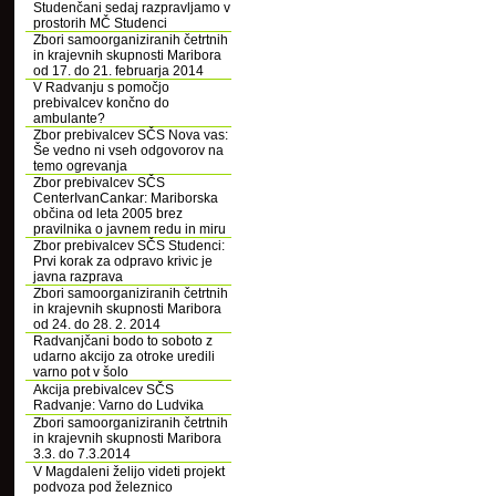
Studenčani sedaj razpravljamo v
prostorih MČ Studenci
Zbori samoorganiziranih četrtnih
in krajevnih skupnosti Maribora
od 17. do 21. februarja 2014
V Radvanju s pomočjo
prebivalcev končno do
ambulante?
Zbor prebivalcev SČS Nova vas:
Še vedno ni vseh odgovorov na
temo ogrevanja
Zbor prebivalcev SČS
CenterIvanCankar: Mariborska
občina od leta 2005 brez
pravilnika o javnem redu in miru
Zbor prebivalcev SČS Studenci:
Prvi korak za odpravo krivic je
javna razprava
Zbori samoorganiziranih četrtnih
in krajevnih skupnosti Maribora
od 24. do 28. 2. 2014
Radvanjčani bodo to soboto z
udarno akcijo za otroke uredili
varno pot v šolo
Akcija prebivalcev SČS
Radvanje: Varno do Ludvika
Zbori samoorganiziranih četrtnih
in krajevnih skupnosti Maribora
3.3. do 7.3.2014
V Magdaleni želijo videti projekt
podvoza pod železnico