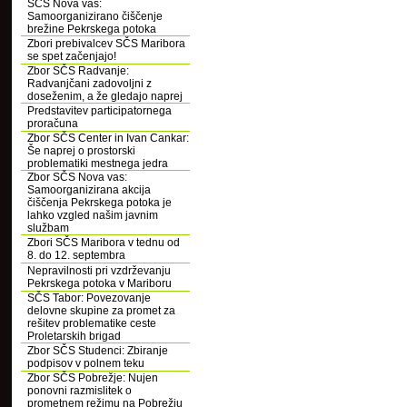
SČS Nova vas:
Samoorganizirano čiščenje
brežine Pekrskega potoka
Zbori prebivalcev SČS Maribora
se spet začenjajo!
Zbor SČS Radvanje:
Radvanjčani zadovoljni z
doseženim, a že gledajo naprej
Predstavitev participatornega
proračuna
Zbor SČS Center in Ivan Cankar:
Še naprej o prostorski
problematiki mestnega jedra
Zbor SČS Nova vas:
Samoorganizirana akcija
čiščenja Pekrskega potoka je
lahko vzgled našim javnim
službam
Zbori SČS Maribora v tednu od
8. do 12. septembra
Nepravilnosti pri vzdrževanju
Pekrskega potoka v Mariboru
SČS Tabor: Povezovanje
delovne skupine za promet za
rešitev problematike ceste
Proletarskih brigad
Zbor SČS Studenci: Zbiranje
podpisov v polnem teku
Zbor SČS Pobrežje: Nujen
ponovni razmislitek o
prometnem režimu na Pobrežju