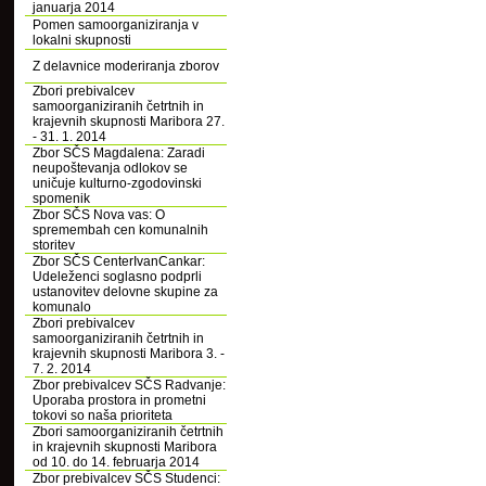
januarja 2014
Pomen samoorganiziranja v
lokalni skupnosti
Z delavnice moderiranja zborov
Zbori prebivalcev
samoorganiziranih četrtnih in
krajevnih skupnosti Maribora 27.
- 31. 1. 2014
Zbor SČS Magdalena: Zaradi
neupoštevanja odlokov se
uničuje kulturno-zgodovinski
spomenik
Zbor SČS Nova vas: O
spremembah cen komunalnih
storitev
Zbor SČS CenterIvanCankar:
Udeleženci soglasno podprli
ustanovitev delovne skupine za
komunalo
Zbori prebivalcev
samoorganiziranih četrtnih in
krajevnih skupnosti Maribora 3. -
7. 2. 2014
Zbor prebivalcev SČS Radvanje:
Uporaba prostora in prometni
tokovi so naša prioriteta
Zbori samoorganiziranih četrtnih
in krajevnih skupnosti Maribora
od 10. do 14. februarja 2014
Zbor prebivalcev SČS Studenci: