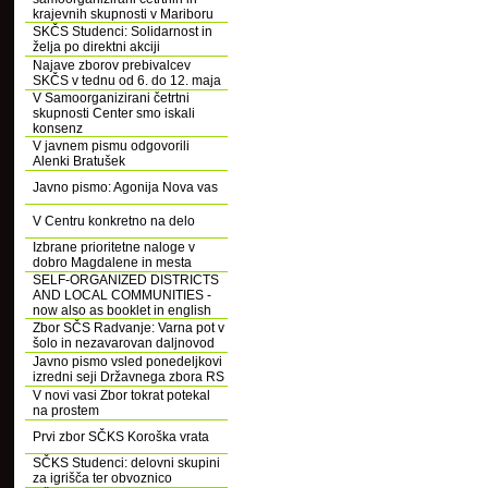
krajevnih skupnosti v Mariboru
SKČS Studenci: Solidarnost in
želja po direktni akciji
Najave zborov prebivalcev
SKČS v tednu od 6. do 12. maja
V Samoorganizirani četrtni
skupnosti Center smo iskali
konsenz
V javnem pismu odgovorili
Alenki Bratušek
Javno pismo: Agonija Nova vas
V Centru konkretno na delo
Izbrane prioritetne naloge v
dobro Magdalene in mesta
SELF-ORGANIZED DISTRICTS
AND LOCAL COMMUNITIES -
now also as booklet in english
Zbor SČS Radvanje: Varna pot v
šolo in nezavarovan daljnovod
Javno pismo vsled ponedeljkovi
izredni seji Državnega zbora RS
V novi vasi Zbor tokrat potekal
na prostem
Prvi zbor SČKS Koroška vrata
SČKS Studenci: delovni skupini
za igrišča ter obvoznico