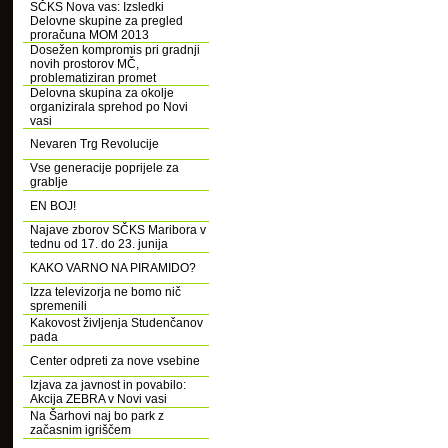
SČKS Nova vas: Izsledki
Delovne skupine za pregled
proračuna MOM 2013
Dosežen kompromis pri gradnji
novih prostorov MČ,
problematiziran promet
Delovna skupina za okolje
organizirala sprehod po Novi
vasi
Nevaren Trg Revolucije
Vse generacije poprijele za
grablje
EN BOJ!
Najave zborov SČKS Maribora v
tednu od 17. do 23. junija
KAKO VARNO NA PIRAMIDO?
Izza televizorja ne bomo nič
spremenili
Kakovost življenja Studenčanov
pada
Center odpreti za nove vsebine
Izjava za javnost in povabilo:
Akcija ZEBRA v Novi vasi
Na Šarhovi naj bo park z
začasnim igriščem