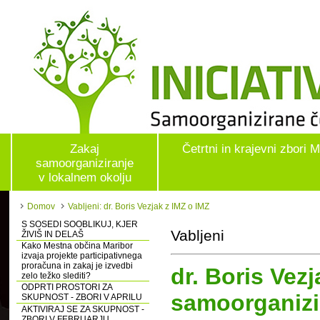
Zakaj
Četrtni in krajevni zbori 
samoorganiziranje
v lokalnem okolju
Domov
Vabljeni: dr. Boris Vezjak z IMZ o IMZ
S SOSEDI SOOBLIKUJ, KJER
Vabljeni
ŽIVIŠ IN DELAŠ
Kako Mestna občina Maribor
izvaja projekte participativnega
proračuna in zakaj je izvedbi
dr. Boris Vezj
zelo težko slediti?
ODPRTI PROSTORI ZA
samoorganizi
SKUPNOST - ZBORI V APRILU
AKTIVIRAJ SE ZA SKUPNOST -
ZBORI V FEBRUARJU