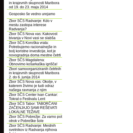
in krajevnih skupnosti Maribora
od 19. do 23. maja 2014
Gosposko še vedno urejamo
Zbor SČS Radvanje: Kdo v
mestu zastopa interese
Radvanja?
Zbor SČS Nova vas: Kakovost
bivanja v Novi vasi se slabša
Zbor SČS Koroška vrata:
Potrebujemo racionalnejše in
bolj koristne investicije, kot je
novogradnja doma mestne četrti
Zbor SČS Magdalena:
Obnovimo košarkaška igrišča!
Zbori samoorganiziranih četrtnih
in krajevnih skupnosti Maribora
2. do 6. junija 2014
Zbor SČS Nova vas: Okolje, v
katerem živimo je tudi odraz
našega ravnanja z njim
Zbor SČS Center Ivan Cankar:
Tokrat o Festivalu Lent
Zbor SČS Tabor: TABORČANI
ZAČENJAJO SAMI REŠEVATI
LOKALNE TEŽAVE
Zbor SČS Pobrežje: Za varno pot
otrok v Pobreške šole
Zbor SČS Radvanje: Mestnih
svetnikov iz Radvanja njihova