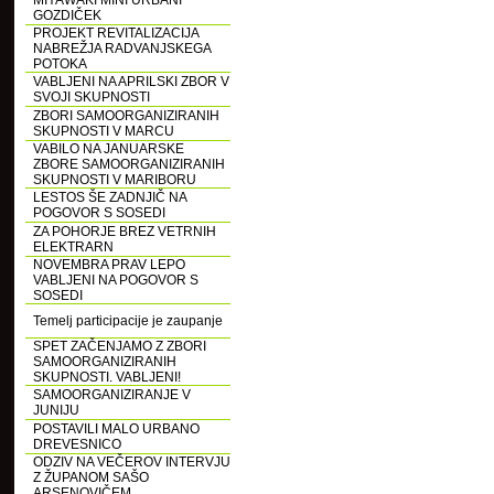
MIYAWAKI MINI URBANI
GOZDIČEK
PROJEKT REVITALIZACIJA
NABREŽJA RADVANJSKEGA
POTOKA
VABLJENI NA APRILSKI ZBOR V
SVOJI SKUPNOSTI
ZBORI SAMOORGANIZIRANIH
SKUPNOSTI V MARCU
VABILO NA JANUARSKE
ZBORE SAMOORGANIZIRANIH
SKUPNOSTI V MARIBORU
LESTOS ŠE ZADNJIČ NA
POGOVOR S SOSEDI
ZA POHORJE BREZ VETRNIH
ELEKTRARN
NOVEMBRA PRAV LEPO
VABLJENI NA POGOVOR S
SOSEDI
Temelj participacije je zaupanje
SPET ZAČENJAMO Z ZBORI
SAMOORGANIZIRANIH
SKUPNOSTI. VABLJENI!
SAMOORGANIZIRANJE V
JUNIJU
POSTAVILI MALO URBANO
DREVESNICO
ODZIV NA VEČEROV INTERVJU
Z ŽUPANOM SAŠO
ARSENOVIČEM