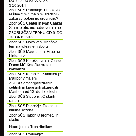
MARIBORA od 29.9. do
3.10.2014
Zbor SČS Radvanje: Enostavne
rešitve z minimalnimi sredstvi -
zakaj se potem ne uresničijo?
Zbor SČS Center in Ivan Cankar:
Sram je občane, odgovornih ne
ZBORI SČS V TEDNU OD 6. DO
10. OKTOBRA
Zbor SČS Nova vas: Mnoštvo
tem na tokratnem zboru
Zbor SČS Magdalena: Hrup na
Linhartovi
Zbor SČS Koroška vrata: O usodi
Doma MČ Koroška vrata ni
konsenza
Zbor SČS Kamnica: Kamnica je
Maribor v malem
ZBORI Samoorganiziranih
četrtnih in krajevnih skupnosti
Maribora od 13. do 17. oktobra
Zbor SČS Studenci: O starih
ranah
Zbor SČS Pobrežje: Promet in
kurilna sezona
Zbor SČS Tabor: O prometu in
okolju
Neurejenost Treh ribnikov
Zbor SČS Radvanje: