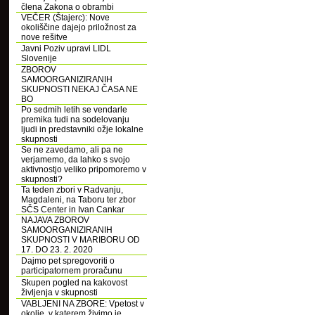
člena Zakona o obrambi
VEČER (Štajerc): Nove
okoliščine dajejo priložnost za
nove rešitve
Javni Poziv upravi LIDL
Slovenije
ZBOROV
SAMOORGANIZIRANIH
SKUPNOSTI NEKAJ ČASA NE
BO
Po sedmih letih se vendarle
premika tudi na sodelovanju
ljudi in predstavniki ožje lokalne
skupnosti
Se ne zavedamo, ali pa ne
verjamemo, da lahko s svojo
aktivnostjo veliko pripomoremo v
skupnosti?
Ta teden zbori v Radvanju,
Magdaleni, na Taboru ter zbor
SČS Center in Ivan Cankar
NAJAVA ZBOROV
SAMOORGANIZIRANIH
SKUPNOSTI V MARIBORU OD
17. DO 23. 2. 2020
Dajmo pet spregovoriti o
participatornem proračunu
Skupen pogled na kakovost
življenja v skupnosti
VABLJENI NA ZBORE: Vpetost v
okolje, v katerem živimo je