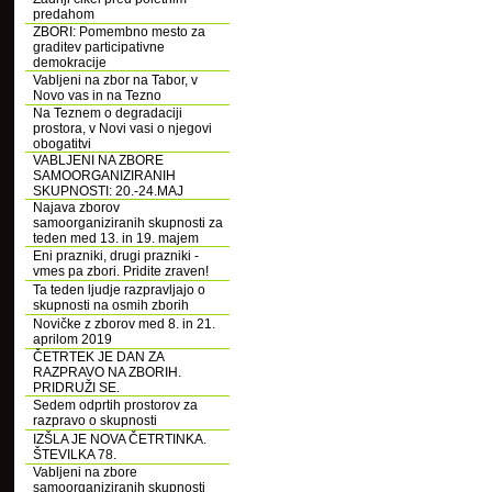
predahom
ZBORI: Pomembno mesto za
graditev participativne
demokracije
Vabljeni na zbor na Tabor, v
Novo vas in na Tezno
Na Teznem o degradaciji
prostora, v Novi vasi o njegovi
obogatitvi
VABLJENI NA ZBORE
SAMOORGANIZIRANIH
SKUPNOSTI: 20.-24.MAJ
Najava zborov
samoorganiziranih skupnosti za
teden med 13. in 19. majem
Eni prazniki, drugi prazniki -
vmes pa zbori. Pridite zraven!
Ta teden ljudje razpravljajo o
skupnosti na osmih zborih
Novičke z zborov med 8. in 21.
aprilom 2019
ČETRTEK JE DAN ZA
RAZPRAVO NA ZBORIH.
PRIDRUŽI SE.
Sedem odprtih prostorov za
razpravo o skupnosti
IZŠLA JE NOVA ČETRTINKA.
ŠTEVILKA 78.
Vabljeni na zbore
samoorganiziranih skupnosti