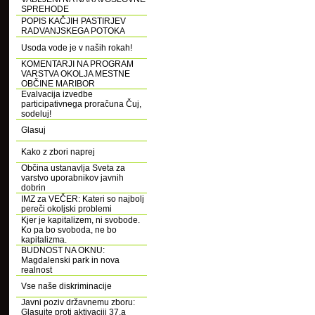
SPREHODE
POPIS KAČJIH PASTIRJEV
RADVANJSKEGA POTOKA
Usoda vode je v naših rokah!
KOMENTARJI NA PROGRAM
VARSTVA OKOLJA MESTNE
OBČINE MARIBOR
Evalvacija izvedbe
participativnega proračuna Čuj,
sodeluj!
Glasuj
Kako z zbori naprej
Občina ustanavlja Sveta za
varstvo uporabnikov javnih
dobrin
IMZ za VEČER: Kateri so najbolj
pereči okoljski problemi
Kjer je kapitalizem, ni svobode.
Ko pa bo svoboda, ne bo
kapitalizma.
BUDNOST NA OKNU:
Magdalenski park in nova
realnost
Vse naše diskriminacije
Javni poziv državnemu zboru:
Glasujte proti aktivaciji 37.a