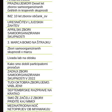
PRAZNUJEMO!!!! Deset let
zborov samoorganiziranih
četrtnih in krajevnih skupnosti
IMZ: 10 let zborov občank_ov
URESNIČITEV LJUDSKIH
ZAHTEV
APRILSKI ZBORI
SAMOORGANIZIRANIH
SKUPNOSTI
3. MARCA BOMO NA ŠTRAJKU
Zbori samoorganiziranih
skupnosti v marcu
Livada lab na obisku
Kako smo dobili participatorni
proračun
ZADNJI ZBORI
SAMOORGANIZIRANIH
SKUPNOSTI V 2022
TUDI OKTOBRA ZBORUJEMO.
VABLJENI!
SEPTEMBRSKE RAZPRAVE NA
KRATKO
SMO ŽE ZAČELI Z ZBORI!
PRIDITE KAJ MIMO!
MEDNATRODNA NOČ
NETOPIRJEV OB MIYAWAKIJU