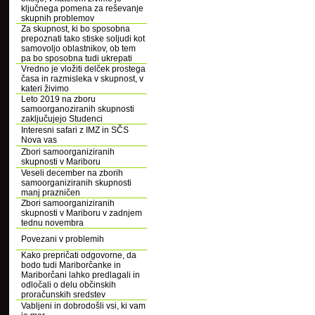
ključnega pomena za reševanje
skupnih problemov
Za skupnost, ki bo sposobna
prepoznati tako stiske soljudi kot
samovoljo oblastnikov, ob tem
pa bo sposobna tudi ukrepati
Vredno je vložiti delček prostega
časa in razmisleka v skupnost, v
kateri živimo
Leto 2019 na zboru
samoorganoziranih skupnosti
zaključujejo Studenci
Interesni safari z IMZ in SČS
Nova vas
Zbori samoorganiziranih
skupnosti v Mariboru
Veseli december na zborih
samoorganiziranih skupnosti
manj prazničen
Zbori samoorganiziranih
skupnosti v Mariboru v zadnjem
tednu novembra
Povezani v problemih
Kako prepričati odgovorne, da
bodo tudi Mariborčanke in
Mariborčani lahko predlagali in
odločali o delu občinskih
proračunskih sredstev
Vabljeni in dobrodošli vsi, ki vam