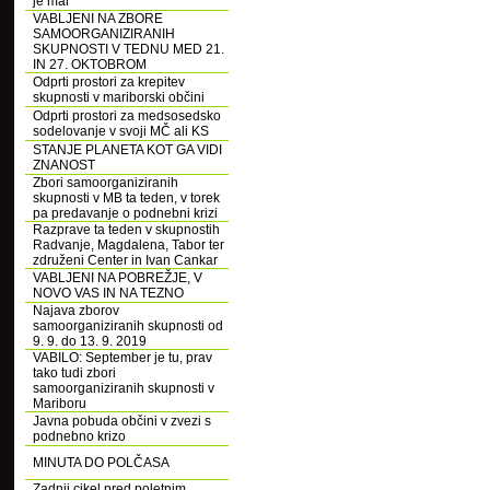
je mar
VABLJENI NA ZBORE
SAMOORGANIZIRANIH
SKUPNOSTI V TEDNU MED 21.
IN 27. OKTOBROM
Odprti prostori za krepitev
skupnosti v mariborski občini
Odprti prostori za medsosedsko
sodelovanje v svoji MČ ali KS
STANJE PLANETA KOT GA VIDI
ZNANOST
Zbori samoorganiziranih
skupnosti v MB ta teden, v torek
pa predavanje o podnebni krizi
Razprave ta teden v skupnostih
Radvanje, Magdalena, Tabor ter
združeni Center in Ivan Cankar
VABLJENI NA POBREŽJE, V
NOVO VAS IN NA TEZNO
Najava zborov
samoorganiziranih skupnosti od
9. 9. do 13. 9. 2019
VABILO: September je tu, prav
tako tudi zbori
samoorganiziranih skupnosti v
Mariboru
Javna pobuda občini v zvezi s
podnebno krizo
MINUTA DO POLČASA
Zadnji cikel pred poletnim