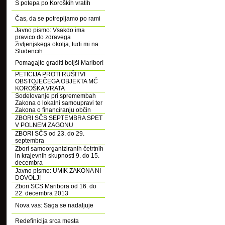
S potepa po Koroških vratih
Čas, da se potrepljamo po rami
Javno pismo: Vsakdo ima
pravico do zdravega
življenjskega okolja, tudi mi na
Studencih
Pomagajte graditi boljši Maribor!
PETICIJA PROTI RUŠITVI
OBSTOJEČEGA OBJEKTA MČ
KOROŠKA VRATA
Sodelovanje pri spremembah
Zakona o lokalni samoupravi ter
Zakona o financiranju občin
ZBORI SČS SEPTEMBRA SPET
V POLNEM ZAGONU
ZBORI SČS od 23. do 29.
septembra
Zbori samoorganiziranih četrtnih
in krajevnih skupnosti 9. do 15.
decembra
Javno pismo: UMIK ZAKONA NI
DOVOLJ!
Zbori SCS Maribora od 16. do
22. decembra 2013
Nova vas: Saga se nadaljuje
Redefinicija srca mesta