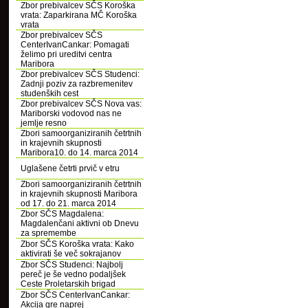
Zbor prebivalcev SČS Koroška
vrata: Zaparkirana MČ Koroška
vrata
Zbor prebivalcev SČS
CenterIvanCankar: Pomagati
želimo pri ureditvi centra
Maribora
Zbor prebivalcev SČS Studenci:
Zadnji poziv za razbremenitev
studenških cest
Zbor prebivalcev SČS Nova vas:
Mariborski vodovod nas ne
jemlje resno
Zbori samoorganiziranih četrtnih
in krajevnih skupnosti
Maribora10. do 14. marca 2014
Uglašene četrti prvič v etru
Zbori samoorganiziranih četrtnih
in krajevnih skupnosti Maribora
od 17. do 21. marca 2014
Zbor SČS Magdalena:
Magdalenčani aktivni ob Dnevu
za spremembe
Zbor SČS Koroška vrata: Kako
aktivirati še več sokrajanov
Zbor SČS Studenci: Najbolj
pereč je še vedno podaljšek
Ceste Proletarskih brigad
Zbor SČS CenterIvanCankar:
Akcija gre naprej