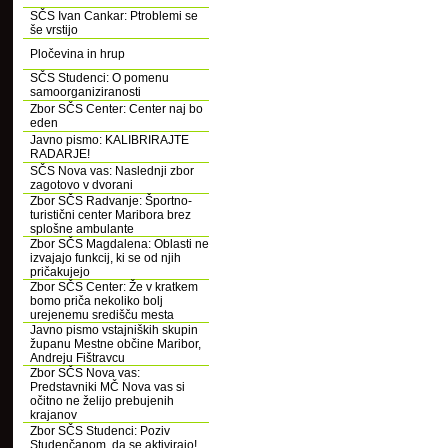
SČS Ivan Cankar: Ptroblemi se
še vrstijo
Pločevina in hrup
SČS Studenci: O pomenu
samoorganiziranosti
Zbor SČS Center: Center naj bo
eden
Javno pismo: KALIBRIRAJTE
RADARJE!
SČS Nova vas: Naslednji zbor
zagotovo v dvorani
Zbor SČS Radvanje: Športno-
turistični center Maribora brez
splošne ambulante
Zbor SČS Magdalena: Oblasti ne
izvajajo funkcij, ki se od njih
pričakujejo
Zbor SČS Center: Že v kratkem
bomo priča nekoliko bolj
urejenemu središču mesta
Javno pismo vstajniških skupin
županu Mestne občine Maribor,
Andreju Fištravcu
Zbor SČS Nova vas:
Predstavniki MČ Nova vas si
očitno ne želijo prebujenih
krajanov
Zbor SČS Studenci: Poziv
Studenčanom, da se aktivirajo!