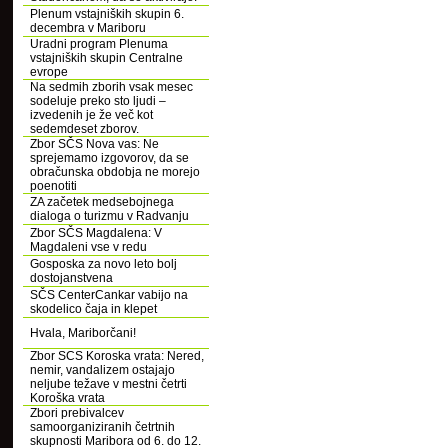
Plenum vstajniških skupin 6.
decembra v Mariboru
Uradni program Plenuma
vstajniških skupin Centralne
evrope
Na sedmih zborih vsak mesec
sodeluje preko sto ljudi –
izvedenih je že več kot
sedemdeset zborov.
Zbor SČS Nova vas: Ne
sprejemamo izgovorov, da se
obračunska obdobja ne morejo
poenotiti
ZA začetek medsebojnega
dialoga o turizmu v Radvanju
Zbor SČS Magdalena: V
Magdaleni vse v redu
Gosposka za novo leto bolj
dostojanstvena
SČS CenterCankar vabijo na
skodelico čaja in klepet
Hvala, Mariborčani!
Zbor SCS Koroska vrata: Nered,
nemir, vandalizem ostajajo
neljube težave v mestni četrti
Koroška vrata
Zbori prebivalcev
samoorganiziranih četrtnih
skupnosti Maribora od 6. do 12.