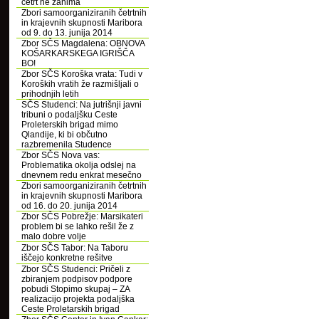
četrt ne zanima
Zbori samoorganiziranih četrtnih
in krajevnih skupnosti Maribora
od 9. do 13. junija 2014
Zbor SČS Magdalena: OBNOVA
KOŠARKARSKEGA IGRIŠČA
BO!
Zbor SČS Koroška vrata: Tudi v
Koroških vratih že razmišljali o
prihodnjih letih
SČS Studenci: Na jutrišnji javni
tribuni o podaljšku Ceste
Proleterskih brigad mimo
Qlandije, ki bi občutno
razbremenila Studence
Zbor SČS Nova vas:
Problematika okolja odslej na
dnevnem redu enkrat mesečno
Zbori samoorganiziranih četrtnih
in krajevnih skupnosti Maribora
od 16. do 20. junija 2014
Zbor SČS Pobrežje: Marsikateri
problem bi se lahko rešil že z
malo dobre volje
Zbor SČS Tabor: Na Taboru
iščejo konkretne rešitve
Zbor SČS Studenci: Pričeli z
zbiranjem podpisov podpore
pobudi Stopimo skupaj – ZA
realizacijo projekta podaljška
Ceste Proletarskih brigad