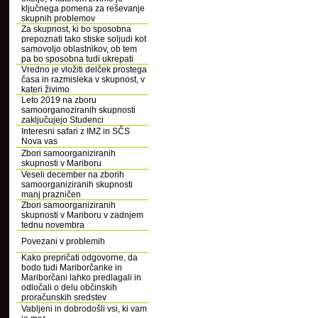
ključnega pomena za reševanje
skupnih problemov
Za skupnost, ki bo sposobna
prepoznati tako stiske soljudi kot
samovoljo oblastnikov, ob tem
pa bo sposobna tudi ukrepati
Vredno je vložiti delček prostega
časa in razmisleka v skupnost, v
kateri živimo
Leto 2019 na zboru
samoorganoziranih skupnosti
zaključujejo Studenci
Interesni safari z IMZ in SČS
Nova vas
Zbori samoorganiziranih
skupnosti v Mariboru
Veseli december na zborih
samoorganiziranih skupnosti
manj prazničen
Zbori samoorganiziranih
skupnosti v Mariboru v zadnjem
tednu novembra
Povezani v problemih
Kako prepričati odgovorne, da
bodo tudi Mariborčanke in
Mariborčani lahko predlagali in
odločali o delu občinskih
proračunskih sredstev
Vabljeni in dobrodošli vsi, ki vam