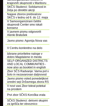
krajevnih skupnosti v Mariboru
SKČS Studenci: Solidarnost in
želja po direktni akciji
Najave zborov prebivalcev
SKČS v tednu od 6. do 12. maja
V Samoorganizirani četrtni
skupnosti Center smo iskali
konsenz
V javnem pismu odgovorili
Alenki Bratušek
Javno pismo: Agonija Nova vas
V Centru konkretno na delo
Izbrane prioritetne naloge v
dobro Magdalene in mesta
SELF-ORGANIZED DISTRICTS
AND LOCAL COMMUNITIES -
now also as booklet in english
Zbor SČS Radvanje: Varna pot v
šolo in nezavarovan daljnovod
Javno pismo vsled ponedeljkovi
izredni seji Državnega zbora RS
V novi vasi Zbor tokrat potekal
na prostem
Prvi zbor SČKS Koroška vrata
SČKS Studenci: delovni skupini
za igrišča ter obvoznico