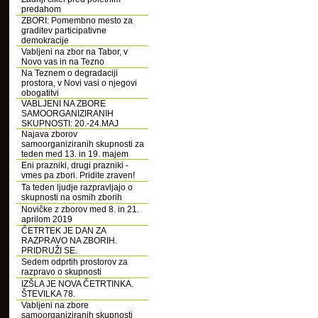
predahom
ZBORI: Pomembno mesto za
graditev participativne
demokracije
Vabljeni na zbor na Tabor, v
Novo vas in na Tezno
Na Teznem o degradaciji
prostora, v Novi vasi o njegovi
obogatitvi
VABLJENI NA ZBORE
SAMOORGANIZIRANIH
SKUPNOSTI: 20.-24.MAJ
Najava zborov
samoorganiziranih skupnosti za
teden med 13. in 19. majem
Eni prazniki, drugi prazniki -
vmes pa zbori. Pridite zraven!
Ta teden ljudje razpravljajo o
skupnosti na osmih zborih
Novičke z zborov med 8. in 21.
aprilom 2019
ČETRTEK JE DAN ZA
RAZPRAVO NA ZBORIH.
PRIDRUŽI SE.
Sedem odprtih prostorov za
razpravo o skupnosti
IZŠLA JE NOVA ČETRTINKA.
ŠTEVILKA 78.
Vabljeni na zbore
samoorganiziranih skupnosti