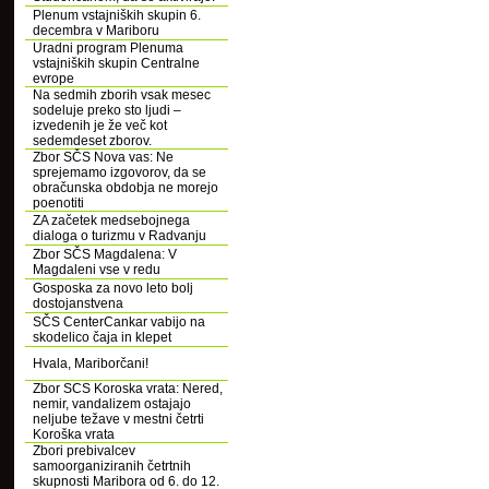
Plenum vstajniških skupin 6.
decembra v Mariboru
Uradni program Plenuma
vstajniških skupin Centralne
evrope
Na sedmih zborih vsak mesec
sodeluje preko sto ljudi –
izvedenih je že več kot
sedemdeset zborov.
Zbor SČS Nova vas: Ne
sprejemamo izgovorov, da se
obračunska obdobja ne morejo
poenotiti
ZA začetek medsebojnega
dialoga o turizmu v Radvanju
Zbor SČS Magdalena: V
Magdaleni vse v redu
Gosposka za novo leto bolj
dostojanstvena
SČS CenterCankar vabijo na
skodelico čaja in klepet
Hvala, Mariborčani!
Zbor SCS Koroska vrata: Nered,
nemir, vandalizem ostajajo
neljube težave v mestni četrti
Koroška vrata
Zbori prebivalcev
samoorganiziranih četrtnih
skupnosti Maribora od 6. do 12.