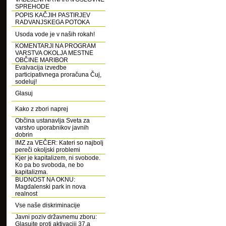
SPREHODE
POPIS KAČJIH PASTIRJEV
RADVANJSKEGA POTOKA
Usoda vode je v naših rokah!
KOMENTARJI NA PROGRAM
VARSTVA OKOLJA MESTNE
OBČINE MARIBOR
Evalvacija izvedbe
participativnega proračuna Čuj,
sodeluj!
Glasuj
Kako z zbori naprej
Občina ustanavlja Sveta za
varstvo uporabnikov javnih
dobrin
IMZ za VEČER: Kateri so najbolj
pereči okoljski problemi
Kjer je kapitalizem, ni svobode.
Ko pa bo svoboda, ne bo
kapitalizma.
BUDNOST NA OKNU:
Magdalenski park in nova
realnost
Vse naše diskriminacije
Javni poziv državnemu zboru:
Glasujte proti aktivaciji 37.a