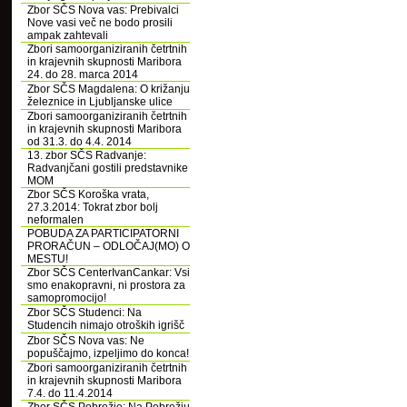
Zbor SČS Nova vas: Prebivalci
Nove vasi več ne bodo prosili
ampak zahtevali
Zbori samoorganiziranih četrtnih
in krajevnih skupnosti Maribora
24. do 28. marca 2014
Zbor SČS Magdalena: O križanju
železnice in Ljubljanske ulice
Zbori samoorganiziranih četrtnih
in krajevnih skupnosti Maribora
od 31.3. do 4.4. 2014
13. zbor SČS Radvanje:
Radvanjčani gostili predstavnike
MOM
Zbor SČS Koroška vrata,
27.3.2014: Tokrat zbor bolj
neformalen
POBUDA ZA PARTICIPATORNI
PRORAČUN – ODLOČAJ(MO) O
MESTU!
Zbor SČS CenterIvanCankar: Vsi
smo enakopravni, ni prostora za
samopromocijo!
Zbor SČS Studenci: Na
Studencih nimajo otroških igrišč
Zbor SČS Nova vas: Ne
popuščajmo, izpeljimo do konca!
Zbori samoorganiziranih četrtnih
in krajevnih skupnosti Maribora
7.4. do 11.4.2014