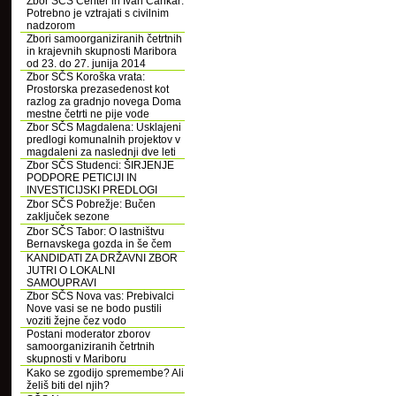
Zbor SČS Center in Ivan Cankar:
Potrebno je vztrajati s civilnim
nadzorom
Zbori samoorganiziranih četrtnih
in krajevnih skupnosti Maribora
od 23. do 27. junija 2014
Zbor SČS Koroška vrata:
Prostorska prezasedenost kot
razlog za gradnjo novega Doma
mestne četrti ne pije vode
Zbor SČS Magdalena: Usklajeni
predlogi komunalnih projektov v
magdaleni za naslednji dve leti
Zbor SČS Studenci: ŠIRJENJE
PODPORE PETICIJI IN
INVESTICIJSKI PREDLOGI
Zbor SČS Pobrežje: Bučen
zaključek sezone
Zbor SČS Tabor: O lastništvu
Bernavskega gozda in še čem
KANDIDATI ZA DRŽAVNI ZBOR
JUTRI O LOKALNI
SAMOUPRAVI
Zbor SČS Nova vas: Prebivalci
Nove vasi se ne bodo pustili
voziti žejne čez vodo
Postani moderator zborov
samoorganiziranih četrtnih
skupnosti v Mariboru
Kako se zgodijo spremembe? Ali
želiš biti del njih?