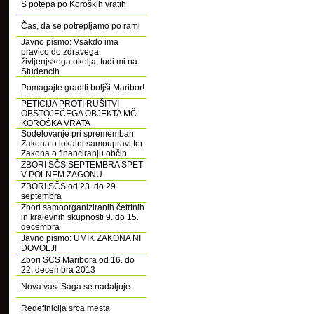
S potepa po Koroških vratih
Čas, da se potrepljamo po rami
Javno pismo: Vsakdo ima
pravico do zdravega
življenjskega okolja, tudi mi na
Studencih
Pomagajte graditi boljši Maribor!
PETICIJA PROTI RUŠITVI
OBSTOJEČEGA OBJEKTA MČ
KOROŠKA VRATA
Sodelovanje pri spremembah
Zakona o lokalni samoupravi ter
Zakona o financiranju občin
ZBORI SČS SEPTEMBRA SPET
V POLNEM ZAGONU
ZBORI SČS od 23. do 29.
septembra
Zbori samoorganiziranih četrtnih
in krajevnih skupnosti 9. do 15.
decembra
Javno pismo: UMIK ZAKONA NI
DOVOLJ!
Zbori SCS Maribora od 16. do
22. decembra 2013
Nova vas: Saga se nadaljuje
Redefinicija srca mesta