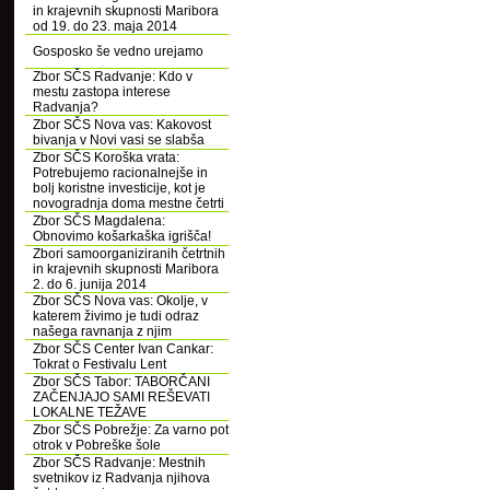
in krajevnih skupnosti Maribora
od 19. do 23. maja 2014
Gosposko še vedno urejamo
Zbor SČS Radvanje: Kdo v
mestu zastopa interese
Radvanja?
Zbor SČS Nova vas: Kakovost
bivanja v Novi vasi se slabša
Zbor SČS Koroška vrata:
Potrebujemo racionalnejše in
bolj koristne investicije, kot je
novogradnja doma mestne četrti
Zbor SČS Magdalena:
Obnovimo košarkaška igrišča!
Zbori samoorganiziranih četrtnih
in krajevnih skupnosti Maribora
2. do 6. junija 2014
Zbor SČS Nova vas: Okolje, v
katerem živimo je tudi odraz
našega ravnanja z njim
Zbor SČS Center Ivan Cankar:
Tokrat o Festivalu Lent
Zbor SČS Tabor: TABORČANI
ZAČENJAJO SAMI REŠEVATI
LOKALNE TEŽAVE
Zbor SČS Pobrežje: Za varno pot
otrok v Pobreške šole
Zbor SČS Radvanje: Mestnih
svetnikov iz Radvanja njihova