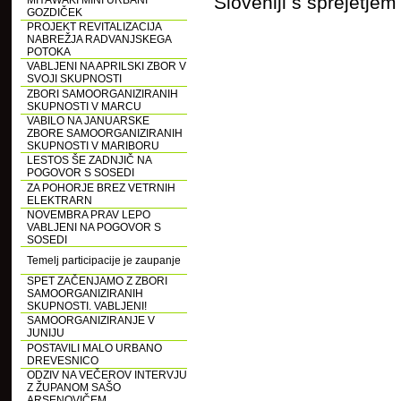
Sloveniji s sprejetj
MIYAWAKI MINI URBANI
GOZDIČEK
PROJEKT REVITALIZACIJA
NABREŽJA RADVANJSKEGA
POTOKA
VABLJENI NA APRILSKI ZBOR V
SVOJI SKUPNOSTI
ZBORI SAMOORGANIZIRANIH
SKUPNOSTI V MARCU
VABILO NA JANUARSKE
ZBORE SAMOORGANIZIRANIH
SKUPNOSTI V MARIBORU
LESTOS ŠE ZADNJIČ NA
POGOVOR S SOSEDI
ZA POHORJE BREZ VETRNIH
ELEKTRARN
NOVEMBRA PRAV LEPO
VABLJENI NA POGOVOR S
SOSEDI
Temelj participacije je zaupanje
SPET ZAČENJAMO Z ZBORI
SAMOORGANIZIRANIH
SKUPNOSTI. VABLJENI!
SAMOORGANIZIRANJE V
JUNIJU
POSTAVILI MALO URBANO
DREVESNICO
ODZIV NA VEČEROV INTERVJU
Z ŽUPANOM SAŠO
ARSENOVIČEM