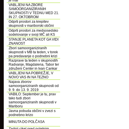
je mar
VABLJENI NA ZBORE
SAMOORGANIZIRANIH
SKUPNOSTI V TEDNU MED 21.
IN 27. OKTOBROM
Odprti prostori za krepitev
skupnosti v mariborski občini
Odprti prostori za medsosedsko
sodelovanje v svoji MČ ali KS
STANJE PLANETA KOT GA VIDI
ZNANOST
Zbori samoorganiziranih
skupnosti v MB ta teden, v torek
pa predavanje o podnebni krizi
Razprave ta teden v skupnostih
Radvanje, Magdalena, Tabor ter
združeni Center in Ivan Cankar
VABLJENI NA POBREŽJE, V
NOVO VAS IN NA TEZNO
Najava zborov
samoorganiziranih skupnosti od
9. 9. do 13. 9. 2019
VABILO: September je tu, prav
tako tudi zbori
samoorganiziranih skupnosti v
Mariboru
Javna pobuda občini v zvezi s
podnebno krizo
MINUTA DO POLČASA
Zadnji cikel pred poletnim