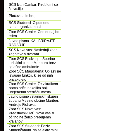
SČS Ivan Cankar: Ptroblemi se
še vrstijo
Pločevina in hrup
SČS Studenci: O pomenu
samoorganiziranosti
Zbor SČS Center: Center naj bo
eden
Javno pismo: KALIBRIRAJTE
RADARJE!
SČS Nova vas: Naslednji zbor
zagotovo v dvorani
Zbor SČS Radvanje: Športno-
turistični center Maribora brez
splošne ambulante
Zbor SČS Magdalena: Oblasti ne
izvajajo funkcij, ki se od njih
pričakujejo
Zbor SČS Center: Že v kratkem
bomo priča nekoliko bolj
urejenemu središču mesta
Javno pismo vstajniških skupin
županu Mestne občine Maribor,
Andreju Fištravcu
Zbor SČS Nova vas:
Predstavniki MČ Nova vas si
očitno ne želijo prebujenih
krajanov
Zbor SČS Studenci: Poziv
Studenčanom, da se aktivirajo!