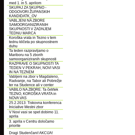
med 1. in 5. aprilom
SKUPAJ ZA SKUPNO -
ODGOVORI ŽUPANSKIH
KANDIDATK_OV
VABLJENI NA ZBORE
SAMOORGANIZIRANIH
SKUPNOSTI V ZADNJEM
TEDNU MARCA
Koroška vrata in Tezno v tem
tednu kličeta po skupnostnem
duhu
Ta teden razpravljamo o
Mariboru na 5 zborih
samoorganiziranih skupnosti
RAZPRAVE O SKUPNOSTI TA
TEDEN V PEKRAH, NOVI VASI
IN NA TEZNEM
Vabljeni na zbor v Magdaleno,
Radvanje, na Tabor ali Pobrežje
ter na Studence ali v center
VABILO NA ZBORE: Ta četrtek
TEZNO, KOROŠKA VRATA in
NOVA VAS
25.2.2013: Tiskovna konferenca
Iniciative Mestni zbor
V Novi vasi se spet dobimo 11.
aprila
3. aprila v Centru določamo
priorite
Dragi Studenčani! AKCIJA!