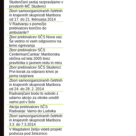
Studenčani sedaj razpravljamo v
prostorih MČ Studenci
Zbori samoorganiziranih četrtnih
in krajevnih skupnosti Maribora
od 17. do 21. februarja 2014
V Radvanju s pomočjo
prebivalcev končno do
ambulante?
Zbor prebivalcev SČS Nova vas:
Še vedno ni vseh odgovorov na
temo ogrevanja
Zbor prebivalcev SČS
CenterIvanCankar: Mariborska
občina od leta 2005 brez
pravilnika o javnem redu in miru
Zbor prebivalcev SČS Studenci:
Prvi korak za odpravo krivic je
javna razprava
Zbori samoorganiziranih četrtnih
in krajevnih skupnosti Maribora
od 24. do 28. 2. 2014
Radvanjčani bodo to soboto z
udarno akcijo za otroke uredili
varno pot v šolo
Akcija prebivalcev SČS
Radvanje: Varno do Ludvika
Zbori samoorganiziranih četrtnih
in krajevnih skupnosti Maribora
3.3. do 7.3.2014
V Magdaleni želijo videti projekt
podvoza pod železnico