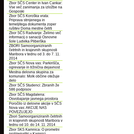
Zbor SČS Center in Ivan Cankar:
Vse več zanimanja za izložbe na
Gosposki
Zbor SČS Koroška vrata:
Priprava strnjenega in
temeljitega dokumenta zoper
rušitev Doma mestne četrti
Zbor SČS Radvanje: Želimo več
informacij o sanaciji Osnovne
šole Ludvika Pliberška
ZBORI Samoorganiziranih
četrtnih in krajevnih skupnosti
Maribora v tednu od 3. do 7. 11.
2014
Zbor SČS Nova vas: Parkirišča,
ogrevanje in tržnična dejavnost
Mestna delovna skupina za
komunalo: Molk občine otežuje
delo
Zbor SČS Studenci: Zbranih že
586 podpisov
Zbor SČS Magdalena:
Osvobajanje javnega prostora
Poročilo iz delovne akcije v SČS
Nova vas: AKCIJE NAS
POVEZUJEJO
Zbori Samoorganiziranih četrtnih
in krajevnih skupnosti Maribora v
tednu od 10. do 14. 11. 2014
Zbor SKS Kamnica: O prometni
problematiki v Kamnici