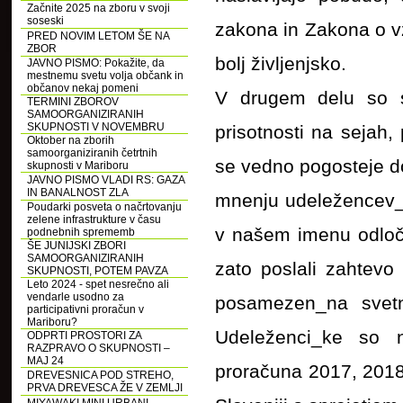
Začnite 2025 na zboru v svoji
soseski
zakona in Zakona o vz
PRED NOVIM LETOM ŠE NA
ZBOR
bolj življenjsko.
JAVNO PISMO: Pokažite, da
mestnemu svetu volja občank in
občanov nekaj pomeni
V drugem delu so se
TERMINI ZBOROV
SAMOORGANIZIRANIH
SKUPNOSTI V NOVEMBRU
prisotnosti na sejah
Oktober na zborih
samoorganiziranih četrtnih
se vedno pogosteje dog
skupnosti v Mariboru
JAVNO PISMO VLADI RS: GAZA
IN BANALNOST ZLA
mnenju udeležencev_k
Poudarki posveta o načrtovanju
zelene infrastrukture v času
v našem imenu odloča
podnebnih sprememb
ŠE JUNIJSKI ZBORI
SAMOORGANIZIRANIH
zato poslali zahtevo
SKUPNOSTI, POTEM PAVZA
Leto 2024 - spet nesrečno ali
vendarle usodno za
posamezen_na svetn
participativni proračun v
Mariboru?
Udeleženci_ke so n
ODPRTI PROSTORI ZA
RAZPRAVO O SKUPNOSTI –
MAJ 24
proračuna 2017, 2018,
DREVESNICA POD STREHO,
PRVA DREVESCA ŽE V ZEMLJI