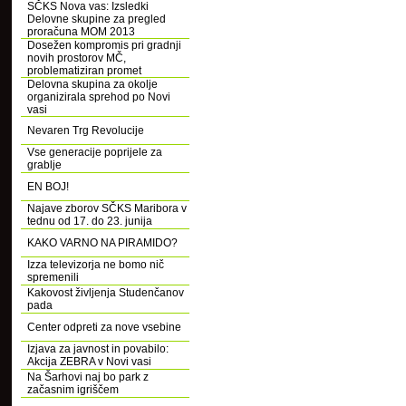
SČKS Nova vas: Izsledki
Delovne skupine za pregled
proračuna MOM 2013
Dosežen kompromis pri gradnji
novih prostorov MČ,
problematiziran promet
Delovna skupina za okolje
organizirala sprehod po Novi
vasi
Nevaren Trg Revolucije
Vse generacije poprijele za
grablje
EN BOJ!
Najave zborov SČKS Maribora v
tednu od 17. do 23. junija
KAKO VARNO NA PIRAMIDO?
Izza televizorja ne bomo nič
spremenili
Kakovost življenja Studenčanov
pada
Center odpreti za nove vsebine
Izjava za javnost in povabilo:
Akcija ZEBRA v Novi vasi
Na Šarhovi naj bo park z
začasnim igriščem