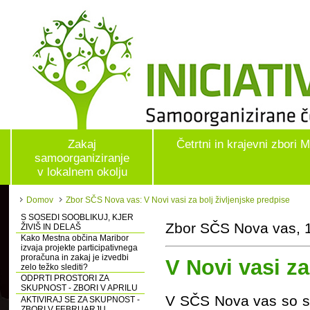
Zakaj
Četrtni in krajevni zbori 
samoorganiziranje
v lokalnem okolju
Domov
Zbor SČS Nova vas: V Novi vasi za bolj življenjske predpise
S SOSEDI SOOBLIKUJ, KJER
Zbor SČS Nova vas, 1
ŽIVIŠ IN DELAŠ
Kako Mestna občina Maribor
izvaja projekte participativnega
proračuna in zakaj je izvedbi
V Novi vasi za
zelo težko slediti?
ODPRTI PROSTORI ZA
SKUPNOST - ZBORI V APRILU
V SČS Nova vas so se
AKTIVIRAJ SE ZA SKUPNOST -
ZBORI V FEBRUARJU