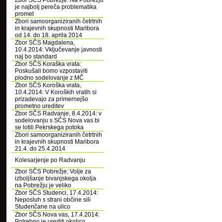
Zbor SČS Pobrežje: Na Pobrežju
je najbolj pereča problematika
promet
Zbori samoorganiziranih četrtnih
in krajevnih skupnosti Maribora
od 14. do 18. aprila 2014
Zbor SČS Magdalena,
10.4.2014: Vključevanje javnosti
naj bo standard
Zbor SČS Koraška vrata:
Poskušali bomo vzpostaviti
plodno sodelovanje z MČ
Zbor SČS Koroška vrata,
10.4.2014: V Koroških vratih si
prizadevajo za primernejšo
prometno ureditev
Zbor SČS Radvanje, 8.4.2014: v
sodelovanju s SČS Nova vas bi
se lotili Pekrskega potoka
Zbori samoorganiziranih četrtnih
in krajevnih skupnosti Maribora
21.4. do 25.4.2014
Kolesarjenje po Radvanju
Zbor SČS Pobrežje: Volje za
izboljšanje bivanjskega okolja
na Pobrežju je veliko
Zbor SČS Studenci, 17.4.2014:
Neposluh s strani občine sili
Studenčane na ulico
Zbor SČS Nova vas, 17.4.2014:
Potrebno je urediti okolico