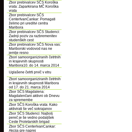
Zbor prebivalcev SČS Koroška
vrata: Zaparkirana MČ Koroška
vrata
Zbor prebivalcev SČS
CenterIvanCankar: Pomagati
želimo pri ureditvi centra
Maribora
Zbor prebivalcev SČS Studenci:
Zadnji poziv za razbremenitev
studenških cest
Zbor prebivalcev SČS Nova vas:
Mariborski vodovod nas ne
jemlje resno
Zbori samoorganiziranih četrtnih
in krajevnih skupnosti
Maribora10. do 14. marca 2014
Uglašene četrti prvič v etru
Zbori samoorganiziranih četrtnih
in krajevnih skupnosti Maribora
od 17. do 21. marca 2014
Zbor SČS Magdalena:
Magdalenčani aktivni ob Dnevu
za spremembe
Zbor SČS Koroška vrata: Kako
aktivirati še več sokrajanov
Zbor SČS Studenci: Najbolj
pereč je še vedno podaljšek
Ceste Proletarskih brigad
Zbor SČS CenterIvanCankar:
Akcija gre naprej