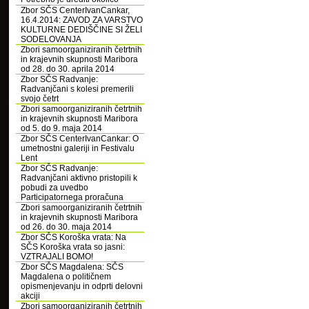
Zbor SČS CenterIvanCankar,
16.4.2014: ZAVOD ZA VARSTVO
KULTURNE DEDIŠČINE SI ŽELI
SODELOVANJA
Zbori samoorganiziranih četrtnih
in krajevnih skupnosti Maribora
od 28. do 30. aprila 2014
Zbor SČS Radvanje:
Radvanjčani s kolesi premerili
svojo četrt
Zbori samoorganiziranih četrtnih
in krajevnih skupnosti Maribora
od 5. do 9. maja 2014
Zbor SČS CenterIvanCankar: O
umetnostni galeriji in Festivalu
Lent
Zbor SČS Radvanje:
Radvanjčani aktivno pristopili k
pobudi za uvedbo
Participatornega proračuna
Zbori samoorganiziranih četrtnih
in krajevnih skupnosti Maribora
od 26. do 30. maja 2014
Zbor SČS Koroška vrata: Na
SČS Koroška vrata so jasni:
VZTRAJALI BOMO!
Zbor SČS Magdalena: SČS
Magdalena o političnem
opismenjevanju in odprti delovni
akciji
Zbori samoorganiziranih četrtnih