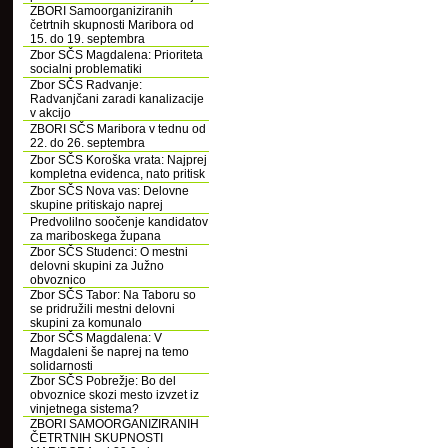
ZBORI Samoorganiziranih
četrtnih skupnosti Maribora od
15. do 19. septembra
Zbor SČS Magdalena: Prioriteta
socialni problematiki
Zbor SČS Radvanje:
Radvanjčani zaradi kanalizacije
v akcijo
ZBORI SČS Maribora v tednu od
22. do 26. septembra
Zbor SČS Koroška vrata: Najprej
kompletna evidenca, nato pritisk
Zbor SČS Nova vas: Delovne
skupine pritiskajo naprej
Predvolilno soočenje kandidatov
za mariboskega župana
Zbor SČS Studenci: O mestni
delovni skupini za Južno
obvoznico
Zbor SČS Tabor: Na Taboru so
se pridružili mestni delovni
skupini za komunalo
Zbor SČS Magdalena: V
Magdaleni še naprej na temo
solidarnosti
Zbor SČS Pobrežje: Bo del
obvoznice skozi mesto izvzet iz
vinjetnega sistema?
ZBORI SAMOORGANIZIRANIH
ČETRTNIH SKUPNOSTI