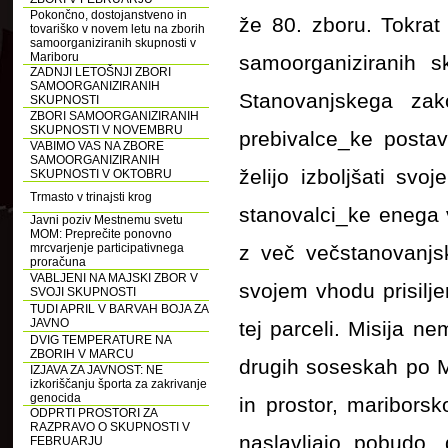
Pokončno, dostojanstveno in
že 80. zboru. Tokra
tovariško v novem letu na zborih
samoorganiziranih skupnosti v
Mariboru
samoorganiziranih s
ZADNJI LETOŠNJI ZBORI
SAMOORGANIZIRANIH
Stanovanjskega zak
SKUPNOSTI
ZBORI SAMOORGANIZIRANIH
SKUPNOSTI V NOVEMBRU
prebivalce_ke postav
VABIMO VAS NA ZBORE
SAMOORGANIZIRANIH
želijo izboljšati sv
SKUPNOSTI V OKTOBRU
Trmasto v trinajsti krog
stanovalci_ke enega 
Javni poziv Mestnemu svetu
MOM: Preprečite ponovno
mrcvarjenje participativnega
z več večstanovanjs
proračuna
VABLJENI NA MAJSKI ZBOR V
svojem vhodu prisilje
SVOJI SKUPNOSTI
TUDI APRIL V BARVAH BOJA ZA
JAVNO
tej parceli. Misija n
DVIG TEMPERATURE NA
ZBORIH V MARCU
drugih soseskah po Ma
IZJAVA ZA JAVNOST: NE
izkoriščanju športa za zakrivanje
genocida
in prostor, maribors
ODPRTI PROSTORI ZA
RAZPRAVO O SKUPNOSTI V
naslavljajo pobudo,
FEBRUARJU