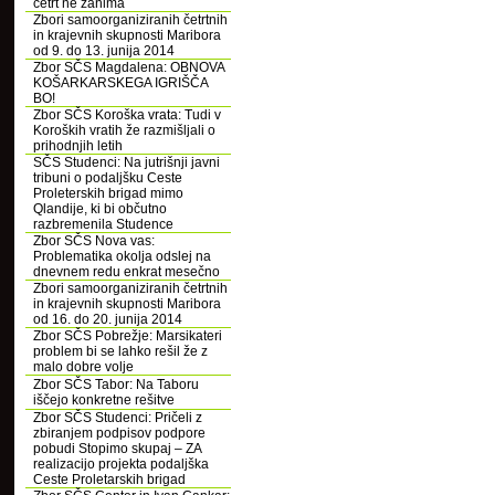
četrt ne zanima
Zbori samoorganiziranih četrtnih
in krajevnih skupnosti Maribora
od 9. do 13. junija 2014
Zbor SČS Magdalena: OBNOVA
KOŠARKARSKEGA IGRIŠČA
BO!
Zbor SČS Koroška vrata: Tudi v
Koroških vratih že razmišljali o
prihodnjih letih
SČS Studenci: Na jutrišnji javni
tribuni o podaljšku Ceste
Proleterskih brigad mimo
Qlandije, ki bi občutno
razbremenila Studence
Zbor SČS Nova vas:
Problematika okolja odslej na
dnevnem redu enkrat mesečno
Zbori samoorganiziranih četrtnih
in krajevnih skupnosti Maribora
od 16. do 20. junija 2014
Zbor SČS Pobrežje: Marsikateri
problem bi se lahko rešil že z
malo dobre volje
Zbor SČS Tabor: Na Taboru
iščejo konkretne rešitve
Zbor SČS Studenci: Pričeli z
zbiranjem podpisov podpore
pobudi Stopimo skupaj – ZA
realizacijo projekta podaljška
Ceste Proletarskih brigad