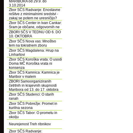
MARIBORA od 29.9. do
3.10.2014
Zbor SČS Radvanje: Enostavne
rešitve z minimalnimi sredstvi -
zakaj se potem ne uresničijo?
Zbor SČS Center in Ivan Cankar:
Sram je občane, odgovornih ne
ZBORI SČS V TEDNU OD 6. DO
10. OKTOBRA
Zbor SČS Nova vas: Mnoštvo
tem na tokratnem zboru
Zbor SČS Magdalena: Hrup na
Linhartovi
Zbor SČS Koroška vrata: O usodi
Doma MČ Koroška vrata ni
konsenza
Zbor SČS Kamnica: Kamnica je
Maribor v malem
ZBORI Samoorganiziranih
četrtnih in krajevnih skupnosti
Maribora od 13. do 17. oktobra
Zbor SČS Studenci: O starih
ranah
Zbor SČS Pobrežje: Promet in
kurilna sezona
Zbor SČS Tabor: O prometu in
okolju
Neurejenost Treh ribnikov
Zbor SČS Radvanje: