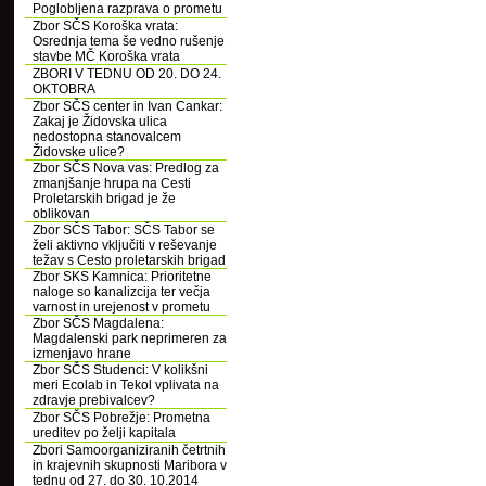
Poglobljena razprava o prometu
Zbor SČS Koroška vrata:
Osrednja tema še vedno rušenje
stavbe MČ Koroška vrata
ZBORI V TEDNU OD 20. DO 24.
OKTOBRA
Zbor SČS center in Ivan Cankar:
Zakaj je Židovska ulica
nedostopna stanovalcem
Židovske ulice?
Zbor SČS Nova vas: Predlog za
zmanjšanje hrupa na Cesti
Proletarskih brigad je že
oblikovan
Zbor SČS Tabor: SČS Tabor se
želi aktivno vključiti v reševanje
težav s Cesto proletarskih brigad
Zbor SKS Kamnica: Prioritetne
naloge so kanalizcija ter večja
varnost in urejenost v prometu
Zbor SČS Magdalena:
Magdalenski park neprimeren za
izmenjavo hrane
Zbor SČS Studenci: V kolikšni
meri Ecolab in Tekol vplivata na
zdravje prebivalcev?
Zbor SČS Pobrežje: Prometna
ureditev po želji kapitala
Zbori Samoorganiziranih četrtnih
in krajevnih skupnosti Maribora v
tednu od 27. do 30. 10.2014