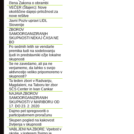
člena Zakona o obrambi
VEČER (Štajerc): Nove
okoliščine dajejo priložnost za
nove rešitve
Javni Poziv upravi LIDL
Slovenije
ZBOROV
SAMOORGANIZIRANIH
SKUPNOSTI NEKAJ ČASA NE
BO
Po sedmih letih se vendarle
premika tudi na sodelovanju
ljudi in predstavniki ožje lokalne
skupnosti
Se ne zavedamo, ali pa ne
verjamemo, da lahko s svojo
aktivnostjo veliko pripomoremo v
skupnosti?
Ta teden zbori v Radvanju,
Magdaleni, na Taboru ter zbor
SČS Center in Ivan Cankar
NAJAVA ZBOROV
SAMOORGANIZIRANIH
SKUPNOSTI V MARIBORU OD
17. DO 23. 2. 2020
Dajmo pet spregovoriti o
participatornem proračunu
Skupen pogled na kakovost
življenja v skupnosti
VABLJENI NA ZBORE: Vpetost v
okolje, v katerem živimo je