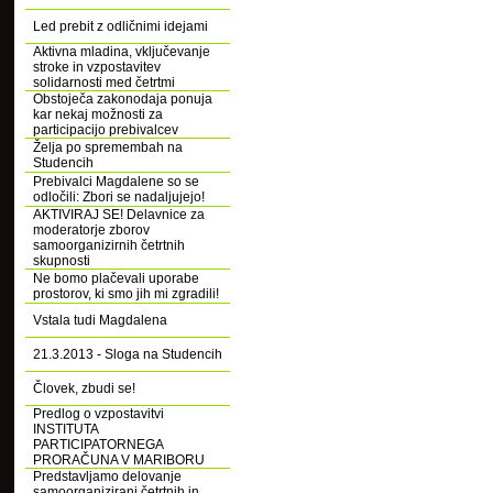
Led prebit z odličnimi idejami
Aktivna mladina, vključevanje
stroke in vzpostavitev
solidarnosti med četrtmi
Obstoječa zakonodaja ponuja
kar nekaj možnosti za
participacijo prebivalcev
Želja po spremembah na
Studencih
Prebivalci Magdalene so se
odločili: Zbori se nadaljujejo!
AKTIVIRAJ SE! Delavnice za
moderatorje zborov
samoorganizirnih četrtnih
skupnosti
Ne bomo plačevali uporabe
prostorov, ki smo jih mi zgradili!
Vstala tudi Magdalena
21.3.2013 - Sloga na Studencih
Človek, zbudi se!
Predlog o vzpostavitvi
INSTITUTA
PARTICIPATORNEGA
PRORAČUNA V MARIBORU
Predstavljamo delovanje
samoorganizirani četrtnih in