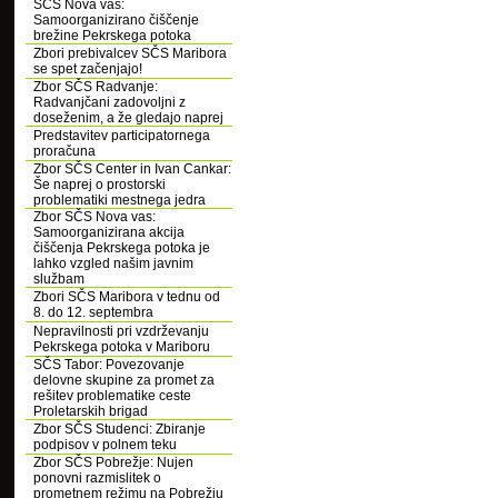
SČS Nova vas:
Samoorganizirano čiščenje
brežine Pekrskega potoka
Zbori prebivalcev SČS Maribora
se spet začenjajo!
Zbor SČS Radvanje:
Radvanjčani zadovoljni z
doseženim, a že gledajo naprej
Predstavitev participatornega
proračuna
Zbor SČS Center in Ivan Cankar:
Še naprej o prostorski
problematiki mestnega jedra
Zbor SČS Nova vas:
Samoorganizirana akcija
čiščenja Pekrskega potoka je
lahko vzgled našim javnim
službam
Zbori SČS Maribora v tednu od
8. do 12. septembra
Nepravilnosti pri vzdrževanju
Pekrskega potoka v Mariboru
SČS Tabor: Povezovanje
delovne skupine za promet za
rešitev problematike ceste
Proletarskih brigad
Zbor SČS Studenci: Zbiranje
podpisov v polnem teku
Zbor SČS Pobrežje: Nujen
ponovni razmislitek o
prometnem režimu na Pobrežju