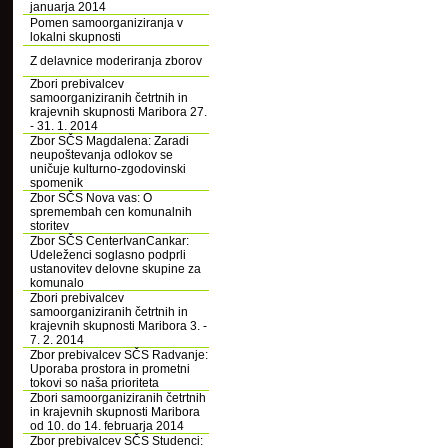
januarja 2014
Pomen samoorganiziranja v
lokalni skupnosti
Z delavnice moderiranja zborov
Zbori prebivalcev
samoorganiziranih četrtnih in
krajevnih skupnosti Maribora 27.
- 31. 1. 2014
Zbor SČS Magdalena: Zaradi
neupoštevanja odlokov se
uničuje kulturno-zgodovinski
spomenik
Zbor SČS Nova vas: O
spremembah cen komunalnih
storitev
Zbor SČS CenterIvanCankar:
Udeleženci soglasno podprli
ustanovitev delovne skupine za
komunalo
Zbori prebivalcev
samoorganiziranih četrtnih in
krajevnih skupnosti Maribora 3. -
7. 2. 2014
Zbor prebivalcev SČS Radvanje:
Uporaba prostora in prometni
tokovi so naša prioriteta
Zbori samoorganiziranih četrtnih
in krajevnih skupnosti Maribora
od 10. do 14. februarja 2014
Zbor prebivalcev SČS Studenci: