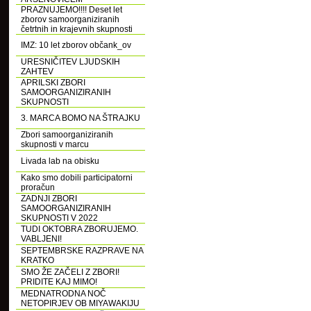
PRAZNUJEMO!!!! Deset let
zborov samoorganiziranih
četrtnih in krajevnih skupnosti
IMZ: 10 let zborov občank_ov
URESNIČITEV LJUDSKIH
ZAHTEV
APRILSKI ZBORI
SAMOORGANIZIRANIH
SKUPNOSTI
3. MARCA BOMO NA ŠTRAJKU
Zbori samoorganiziranih
skupnosti v marcu
Livada lab na obisku
Kako smo dobili participatorni
proračun
ZADNJI ZBORI
SAMOORGANIZIRANIH
SKUPNOSTI V 2022
TUDI OKTOBRA ZBORUJEMO.
VABLJENI!
SEPTEMBRSKE RAZPRAVE NA
KRATKO
SMO ŽE ZAČELI Z ZBORI!
PRIDITE KAJ MIMO!
MEDNATRODNA NOČ
NETOPIRJEV OB MIYAWAKIJU