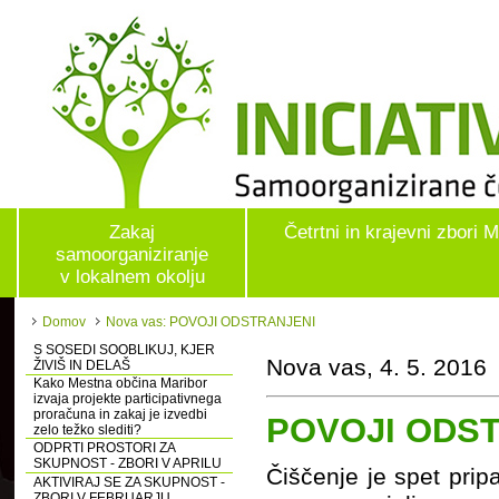
Zakaj
Četrtni in krajevni zbori 
samoorganiziranje
v lokalnem okolju
Domov
Nova vas: POVOJI ODSTRANJENI
S SOSEDI SOOBLIKUJ, KJER
Nova vas, 4. 5. 2016
ŽIVIŠ IN DELAŠ
Kako Mestna občina Maribor
izvaja projekte participativnega
proračuna in zakaj je izvedbi
POVOJI ODS
zelo težko slediti?
ODPRTI PROSTORI ZA
SKUPNOST - ZBORI V APRILU
Čiščenje je spet pri
AKTIVIRAJ SE ZA SKUPNOST -
ZBORI V FEBRUARJU