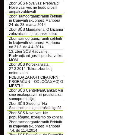
Zbor SČS Nova vas: Prebivalci
Nove vasi več ne bodo prosili
ampak zahtevali
Zbori samoorganiziranih četrtnih
in krajevnih skupnosti Maribora
24. do 28. marca 2014
Zbor SČS Magdalena: O križanju
železnice in Ljubljanske ulice
Zbori samoorganiziranih četrtnih
in krajevnih skupnosti Maribora
od 31.3. do 4.4. 2014
13. zbor SČS Radvanje:
Radvanjčani gostili predstavnike
MOM
Zbor SČS Koroška vrata,
27.3.2014: Tokrat zbor bolj
neformalen
POBUDA ZA PARTICIPATORNI
PRORAČUN – ODLOČAJ(MO) O
MESTU!
Zbor SČS CenterIvanCankar: Vsi
smo enakopravni, ni prostora za
samopromocijo!
Zbor SČS Studenci: Na
Studencih nimajo otroških igrišč
Zbor SČS Nova vas: Ne
popuščajmo, izpeljimo do konca!
Zbori samoorganiziranih četrtnih
in krajevnih skupnosti Maribora
7.4. do 11.4.2014