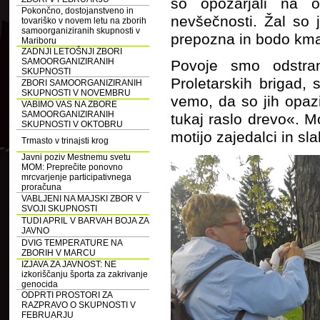
so opozarjali na o
Pokončno, dostojanstveno in
nevšečnosti. Žal so
tovariško v novem letu na zborih
samoorganiziranih skupnosti v
prepozna in bodo kma
Mariboru
ZADNJI LETOŠNJI ZBORI
SAMOORGANIZIRANIH
Povoje smo odstrani
SKUPNOSTI
Proletarskih brigad, 
ZBORI SAMOORGANIZIRANIH
SKUPNOSTI V NOVEMBRU
vemo, da so jih opazi
VABIMO VAS NA ZBORE
SAMOORGANIZIRANIH
tukaj raslo drevo«. M
SKUPNOSTI V OKTOBRU
motijo zajedalci in sl
Trmasto v trinajsti krog
Javni poziv Mestnemu svetu
MOM: Preprečite ponovno
mrcvarjenje participativnega
proračuna
VABLJENI NA MAJSKI ZBOR V
SVOJI SKUPNOSTI
TUDI APRIL V BARVAH BOJA ZA
JAVNO
DVIG TEMPERATURE NA
ZBORIH V MARCU
IZJAVA ZA JAVNOST: NE
izkoriščanju športa za zakrivanje
genocida
ODPRTI PROSTORI ZA
RAZPRAVO O SKUPNOSTI V
FEBRUARJU