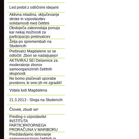
Led prebit z odličnimi idejami
Aktivna mladina, vključevanje
stroke in vzpostavitev
solidarnosti med četrtmi
Obstoječa zakonodaja ponuja
kar nekaj možnosti za
participacijo prebivalcev
Želja po spremembah na
Studencih
Prebivalci Magdalene so se
odločili: Zbori se nadaljujejo!
AKTIVIRAJ SE! Delavnice za
moderatorje zborov
samoorganizirnih četrtnih
skupnosti
Ne bomo plačevali uporabe
prostorov, ki smo jih mi zgradili!
Vstala tudi Magdalena
21.3.2013 - Sloga na Studencih
Človek, zbudi se!
Predlog o vzpostavitvi
INSTITUTA
PARTICIPATORNEGA
PRORAČUNA V MARIBORU
Predstavljamo delovanje
samoorganizirani četrtnih in