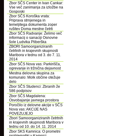
Zbor SČS Center in Ivan Cankar:
Vse več zanimanja za izložbe na
Gosposki
Zbor SČS Koroška vrata:
Priprava strnjenega in
temeljitega dokumenta zoper
rušitev Doma mestne četrti
Zbor SČS Radvanje: Želimo več
informacij o sanaciji Osnovne
šole Ludvika Pliberška
ZBORI Samoorganiziranih
četrtnih in krajevnih skupnosti
Maribora v tednu od 3. do 7. 11.
2014
Zbor SČS Nova vas: Parkirišča,
ogrevanje in tržnična dejavnost
Mestna delovna skupina za
komunalo: Molk občine otežuje
delo
Zbor SČS Studenci: Zbranih že
586 podpisov
Zbor SČS Magdalena:
Osvobajanje javnega prostora
Poročilo iz delovne akcije v SČS
Nova vas: AKCIJE NAS
POVEZUJEJO
Zbori Samoorganiziranih četrtnih
in krajevnih skupnosti Maribora v
tednu od 10. do 14. 11. 2014
Zbor SKS Kamnica: O prometni
problematiki v Kamnici