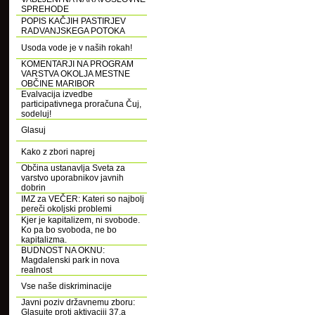
SPREHODE
POPIS KAČJIH PASTIRJEV
RADVANJSKEGA POTOKA
Usoda vode je v naših rokah!
KOMENTARJI NA PROGRAM
VARSTVA OKOLJA MESTNE
OBČINE MARIBOR
Evalvacija izvedbe
participativnega proračuna Čuj,
sodeluj!
Glasuj
Kako z zbori naprej
Občina ustanavlja Sveta za
varstvo uporabnikov javnih
dobrin
IMZ za VEČER: Kateri so najbolj
pereči okoljski problemi
Kjer je kapitalizem, ni svobode.
Ko pa bo svoboda, ne bo
kapitalizma.
BUDNOST NA OKNU:
Magdalenski park in nova
realnost
Vse naše diskriminacije
Javni poziv državnemu zboru:
Glasujte proti aktivaciji 37.a