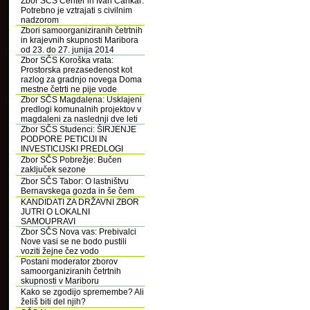
Zbor SČS Center in Ivan Cankar:
Potrebno je vztrajati s civilnim
nadzorom
Zbori samoorganiziranih četrtnih
in krajevnih skupnosti Maribora
od 23. do 27. junija 2014
Zbor SČS Koroška vrata:
Prostorska prezasedenost kot
razlog za gradnjo novega Doma
mestne četrti ne pije vode
Zbor SČS Magdalena: Usklajeni
predlogi komunalnih projektov v
magdaleni za naslednji dve leti
Zbor SČS Studenci: ŠIRJENJE
PODPORE PETICIJI IN
INVESTICIJSKI PREDLOGI
Zbor SČS Pobrežje: Bučen
zaključek sezone
Zbor SČS Tabor: O lastništvu
Bernavskega gozda in še čem
KANDIDATI ZA DRŽAVNI ZBOR
JUTRI O LOKALNI
SAMOUPRAVI
Zbor SČS Nova vas: Prebivalci
Nove vasi se ne bodo pustili
voziti žejne čez vodo
Postani moderator zborov
samoorganiziranih četrtnih
skupnosti v Mariboru
Kako se zgodijo spremembe? Ali
želiš biti del njih?