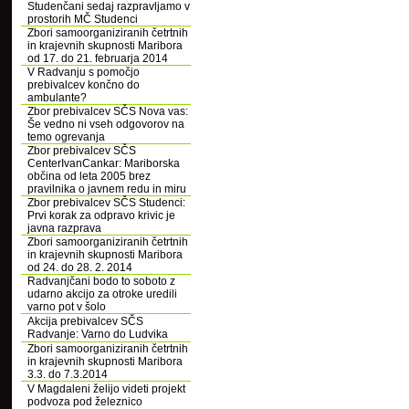
Studenčani sedaj razpravljamo v
prostorih MČ Studenci
Zbori samoorganiziranih četrtnih
in krajevnih skupnosti Maribora
od 17. do 21. februarja 2014
V Radvanju s pomočjo
prebivalcev končno do
ambulante?
Zbor prebivalcev SČS Nova vas:
Še vedno ni vseh odgovorov na
temo ogrevanja
Zbor prebivalcev SČS
CenterIvanCankar: Mariborska
občina od leta 2005 brez
pravilnika o javnem redu in miru
Zbor prebivalcev SČS Studenci:
Prvi korak za odpravo krivic je
javna razprava
Zbori samoorganiziranih četrtnih
in krajevnih skupnosti Maribora
od 24. do 28. 2. 2014
Radvanjčani bodo to soboto z
udarno akcijo za otroke uredili
varno pot v šolo
Akcija prebivalcev SČS
Radvanje: Varno do Ludvika
Zbori samoorganiziranih četrtnih
in krajevnih skupnosti Maribora
3.3. do 7.3.2014
V Magdaleni želijo videti projekt
podvoza pod železnico