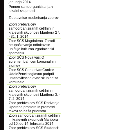
januarja 2014
Pomen samoorganiziranja v
lokalni skupnosti
Z delavnice moderiranja zborov
Zbori prebivalcev
samoorganiziranih četrtnih in
krajevnih skupnosti Maribora 27.
- 31. 1. 2014
Zbor SČS Magdalena: Zaradi
neupoštevanja odlokov se
uničuje kulturno-zgodovinski
spomenik
Zbor SČS Nova vas: O
spremembah cen komunalnih
storitev
Zbor SČS CenterIvanCankar:
Udeleženci soglasno podprli
ustanovitev delovne skupine za
komunalo
Zbori prebivalcev
samoorganiziranih četrtnih in
krajevnih skupnosti Maribora 3. -
7. 2. 2014
Zbor prebivalcev SČS Radvanje:
Uporaba prostora in prometni
tokovi so naša prioriteta
Zbori samoorganiziranih četrtnih
in krajevnih skupnosti Maribora
od 10. do 14. februarja 2014
Zbor prebivalcev SČS Studenci: