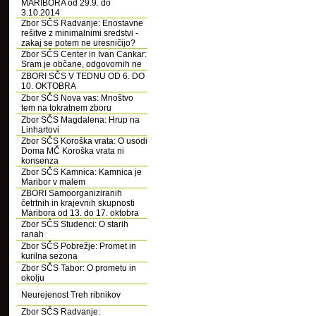
MARIBORA od 29.9. do
3.10.2014
Zbor SČS Radvanje: Enostavne
rešitve z minimalnimi sredstvi -
zakaj se potem ne uresničijo?
Zbor SČS Center in Ivan Cankar:
Sram je občane, odgovornih ne
ZBORI SČS V TEDNU OD 6. DO
10. OKTOBRA
Zbor SČS Nova vas: Mnoštvo
tem na tokratnem zboru
Zbor SČS Magdalena: Hrup na
Linhartovi
Zbor SČS Koroška vrata: O usodi
Doma MČ Koroška vrata ni
konsenza
Zbor SČS Kamnica: Kamnica je
Maribor v malem
ZBORI Samoorganiziranih
četrtnih in krajevnih skupnosti
Maribora od 13. do 17. oktobra
Zbor SČS Studenci: O starih
ranah
Zbor SČS Pobrežje: Promet in
kurilna sezona
Zbor SČS Tabor: O prometu in
okolju
Neurejenost Treh ribnikov
Zbor SČS Radvanje: