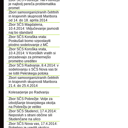
Zbor SČS Pobrežje: Na Pobrežju
je najbolj pereča problematika
promet
Zbori samoorganiziranih četrtnih
in krajevnih skupnosti Maribora
od 14. do 18. aprila 2014
Zbor SČS Magdalena,
10.4.2014: Vključevanje javnosti
naj bo standard
Zbor SČS Koraška vrata:
Poskušali bomo vzpostaviti
plodno sodelovanje z MČ
Zbor SČS Koroška vrata,
10.4.2014: V Koroških vratih si
prizadevajo za primernejšo
prometno ureditev
Zbor SČS Radvanje, 8.4.2014: v
sodelovanju s SČS Nova vas bi
se lotili Pekrskega potoka
Zbori samoorganiziranih četrtnih
in krajevnih skupnosti Maribora
21.4. do 25.4.2014
Kolesarjenje po Radvanju
Zbor SČS Pobrežje: Volje za
izboljšanje bivanjskega okolja
na Pobrežju je veliko
Zbor SČS Studenci, 17.4.2014:
Neposluh s strani občine sili
Studenčane na ulico
Zbor SČS Nova vas, 17.4.2014:
Potrebno je urediti okolico