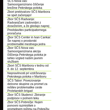
SČS Nova vas:
Samoorganizirano čiščenje
brežine Pekrskega potoka
Zbori prebivalcev SČS Maribora
se spet začenjajo!
Zbor SČS Radvanje:
Radvanjčani zadovoljni z
doseženim, a že gledajo naprej
Predstavitev participatornega
proračuna
Zbor SČS Center in Ivan Cankar:
Še naprej o prostorski
problematiki mestnega jedra
Zbor SČS Nova vas:
Samoorganizirana akcija
čiščenja Pekrskega potoka je
lahko vzgled našim javnim
službam
Zbori SČS Maribora v tednu od
8. do 12. septembra
Nepravilnosti pri vzdrževanju
Pekrskega potoka v Mariboru
SČS Tabor: Povezovanje
delovne skupine za promet za
rešitev problematike ceste
Proletarskih brigad
Zbor SČS Studenci: Zbiranje
podpisov v polnem teku
Zbor SČS Pobrežje: Nujen
ponovni razmislitek o
prometnem režimu na Pobrežju