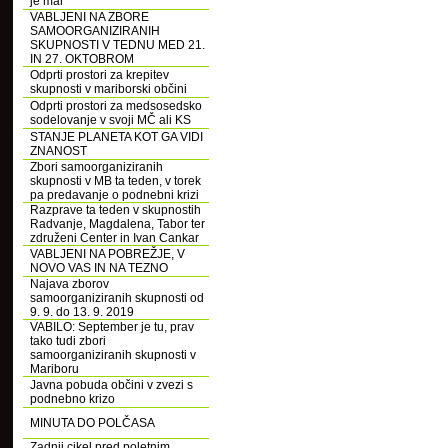
je mar
VABLJENI NA ZBORE
SAMOORGANIZIRANIH
SKUPNOSTI V TEDNU MED 21.
IN 27. OKTOBROM
Odprti prostori za krepitev
skupnosti v mariborski občini
Odprti prostori za medsosedsko
sodelovanje v svoji MČ ali KS
STANJE PLANETA KOT GA VIDI
ZNANOST
Zbori samoorganiziranih
skupnosti v MB ta teden, v torek
pa predavanje o podnebni krizi
Razprave ta teden v skupnostih
Radvanje, Magdalena, Tabor ter
združeni Center in Ivan Cankar
VABLJENI NA POBREŽJE, V
NOVO VAS IN NA TEZNO
Najava zborov
samoorganiziranih skupnosti od
9. 9. do 13. 9. 2019
VABILO: September je tu, prav
tako tudi zbori
samoorganiziranih skupnosti v
Mariboru
Javna pobuda občini v zvezi s
podnebno krizo
MINUTA DO POLČASA
Zadnji cikel pred poletnim