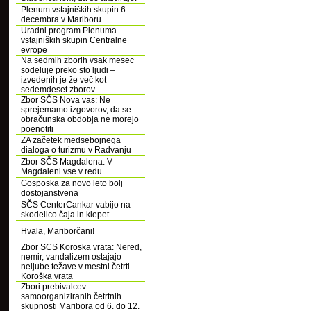
Plenum vstajniških skupin 6.
decembra v Mariboru
Uradni program Plenuma
vstajniških skupin Centralne
evrope
Na sedmih zborih vsak mesec
sodeluje preko sto ljudi –
izvedenih je že več kot
sedemdeset zborov.
Zbor SČS Nova vas: Ne
sprejemamo izgovorov, da se
obračunska obdobja ne morejo
poenotiti
ZA začetek medsebojnega
dialoga o turizmu v Radvanju
Zbor SČS Magdalena: V
Magdaleni vse v redu
Gosposka za novo leto bolj
dostojanstvena
SČS CenterCankar vabijo na
skodelico čaja in klepet
Hvala, Mariborčani!
Zbor SCS Koroska vrata: Nered,
nemir, vandalizem ostajajo
neljube težave v mestni četrti
Koroška vrata
Zbori prebivalcev
samoorganiziranih četrtnih
skupnosti Maribora od 6. do 12.