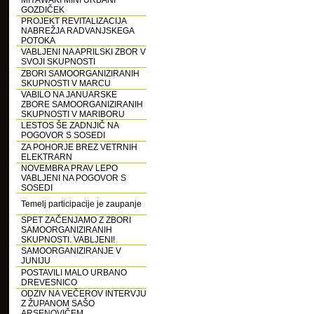
MIYAWAKI MINI URBANI
GOZDIČEK
PROJEKT REVITALIZACIJA
NABREŽJA RADVANJSKEGA
POTOKA
VABLJENI NA APRILSKI ZBOR V
SVOJI SKUPNOSTI
ZBORI SAMOORGANIZIRANIH
SKUPNOSTI V MARCU
VABILO NA JANUARSKE
ZBORE SAMOORGANIZIRANIH
SKUPNOSTI V MARIBORU
LESTOS ŠE ZADNJIČ NA
POGOVOR S SOSEDI
ZA POHORJE BREZ VETRNIH
ELEKTRARN
NOVEMBRA PRAV LEPO
VABLJENI NA POGOVOR S
SOSEDI
Temelj participacije je zaupanje
SPET ZAČENJAMO Z ZBORI
SAMOORGANIZIRANIH
SKUPNOSTI. VABLJENI!
SAMOORGANIZIRANJE V
JUNIJU
POSTAVILI MALO URBANO
DREVESNICO
ODZIV NA VEČEROV INTERVJU
Z ŽUPANOM SAŠO
ARSENOVIČEM