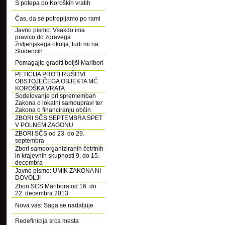
S potepa po Koroških vratih
Čas, da se potrepljamo po rami
Javno pismo: Vsakdo ima
pravico do zdravega
življenjskega okolja, tudi mi na
Studencih
Pomagajte graditi boljši Maribor!
PETICIJA PROTI RUŠITVI
OBSTOJEČEGA OBJEKTA MČ
KOROŠKA VRATA
Sodelovanje pri spremembah
Zakona o lokalni samoupravi ter
Zakona o financiranju občin
ZBORI SČS SEPTEMBRA SPET
V POLNEM ZAGONU
ZBORI SČS od 23. do 29.
septembra
Zbori samoorganiziranih četrtnih
in krajevnih skupnosti 9. do 15.
decembra
Javno pismo: UMIK ZAKONA NI
DOVOLJ!
Zbori SCS Maribora od 16. do
22. decembra 2013
Nova vas: Saga se nadaljuje
Redefinicija srca mesta