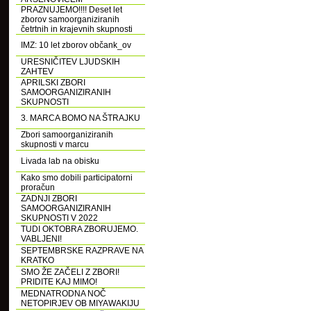
PRAZNUJEMO!!!! Deset let
zborov samoorganiziranih
četrtnih in krajevnih skupnosti
IMZ: 10 let zborov občank_ov
URESNIČITEV LJUDSKIH
ZAHTEV
APRILSKI ZBORI
SAMOORGANIZIRANIH
SKUPNOSTI
3. MARCA BOMO NA ŠTRAJKU
Zbori samoorganiziranih
skupnosti v marcu
Livada lab na obisku
Kako smo dobili participatorni
proračun
ZADNJI ZBORI
SAMOORGANIZIRANIH
SKUPNOSTI V 2022
TUDI OKTOBRA ZBORUJEMO.
VABLJENI!
SEPTEMBRSKE RAZPRAVE NA
KRATKO
SMO ŽE ZAČELI Z ZBORI!
PRIDITE KAJ MIMO!
MEDNATRODNA NOČ
NETOPIRJEV OB MIYAWAKIJU