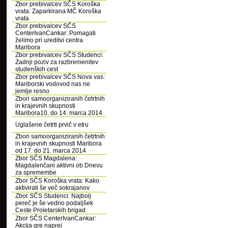
Zbor prebivalcev SČS Koroška
vrata: Zaparkirana MČ Koroška
vrata
Zbor prebivalcev SČS
CenterIvanCankar: Pomagati
želimo pri ureditvi centra
Maribora
Zbor prebivalcev SČS Studenci:
Zadnji poziv za razbremenitev
studenških cest
Zbor prebivalcev SČS Nova vas:
Mariborski vodovod nas ne
jemlje resno
Zbori samoorganiziranih četrtnih
in krajevnih skupnosti
Maribora10. do 14. marca 2014
Uglašene četrti prvič v etru
Zbori samoorganiziranih četrtnih
in krajevnih skupnosti Maribora
od 17. do 21. marca 2014
Zbor SČS Magdalena:
Magdalenčani aktivni ob Dnevu
za spremembe
Zbor SČS Koroška vrata: Kako
aktivirati še več sokrajanov
Zbor SČS Studenci: Najbolj
pereč je še vedno podaljšek
Ceste Proletarskih brigad
Zbor SČS CenterIvanCankar:
Akcija gre naprej