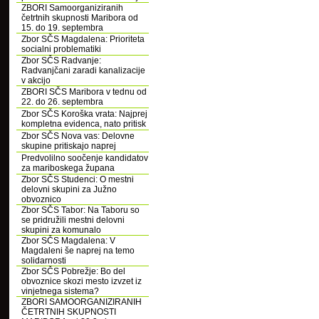
ZBORI Samoorganiziranih
četrtnih skupnosti Maribora od
15. do 19. septembra
Zbor SČS Magdalena: Prioriteta
socialni problematiki
Zbor SČS Radvanje:
Radvanjčani zaradi kanalizacije
v akcijo
ZBORI SČS Maribora v tednu od
22. do 26. septembra
Zbor SČS Koroška vrata: Najprej
kompletna evidenca, nato pritisk
Zbor SČS Nova vas: Delovne
skupine pritiskajo naprej
Predvolilno soočenje kandidatov
za mariboskega župana
Zbor SČS Studenci: O mestni
delovni skupini za Južno
obvoznico
Zbor SČS Tabor: Na Taboru so
se pridružili mestni delovni
skupini za komunalo
Zbor SČS Magdalena: V
Magdaleni še naprej na temo
solidarnosti
Zbor SČS Pobrežje: Bo del
obvoznice skozi mesto izvzet iz
vinjetnega sistema?
ZBORI SAMOORGANIZIRANIH
ČETRTNIH SKUPNOSTI