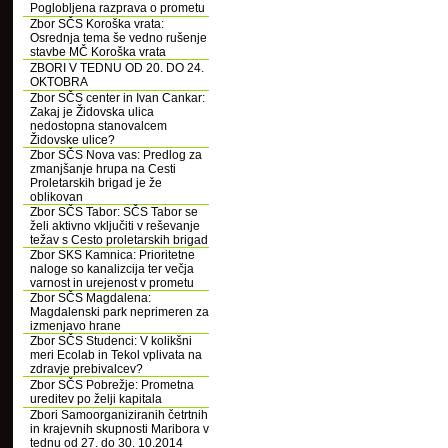
Poglobljena razprava o prometu
Zbor SČS Koroška vrata:
Osrednja tema še vedno rušenje
stavbe MČ Koroška vrata
ZBORI V TEDNU OD 20. DO 24.
OKTOBRA
Zbor SČS center in Ivan Cankar:
Zakaj je Židovska ulica
nedostopna stanovalcem
Židovske ulice?
Zbor SČS Nova vas: Predlog za
zmanjšanje hrupa na Cesti
Proletarskih brigad je že
oblikovan
Zbor SČS Tabor: SČS Tabor se
želi aktivno vključiti v reševanje
težav s Cesto proletarskih brigad
Zbor SKS Kamnica: Prioritetne
naloge so kanalizcija ter večja
varnost in urejenost v prometu
Zbor SČS Magdalena:
Magdalenski park neprimeren za
izmenjavo hrane
Zbor SČS Studenci: V kolikšni
meri Ecolab in Tekol vplivata na
zdravje prebivalcev?
Zbor SČS Pobrežje: Prometna
ureditev po želji kapitala
Zbori Samoorganiziranih četrtnih
in krajevnih skupnosti Maribora v
tednu od 27. do 30. 10.2014