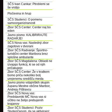
SČS Ivan Cankar: Ptroblemi se
še vrstijo
Pločevina in hrup
SČS Studenci: O pomenu
samoorganiziranosti
Zbor SČS Center: Center naj bo
eden
Javno pismo: KALIBRIRAJTE
RADARJE!
SČS Nova vas: Naslednji zbor
zagotovo v dvorani
Zbor SČS Radvanje: Športno-
turistični center Maribora brez
splošne ambulante
Zbor SČS Magdalena: Oblasti ne
izvajajo funkcij, ki se od njih
pričakujejo
Zbor SČS Center: Že v kratkem
bomo priča nekoliko bolj
urejenemu središču mesta
Javno pismo vstajniških skupin
županu Mestne občine Maribor,
Andreju Fištravcu
Zbor SČS Nova vas:
Predstavniki MČ Nova vas si
očitno ne želijo prebujenih
krajanov
Zbor SČS Studenci: Poziv
Studenčanom, da se aktivirajo!