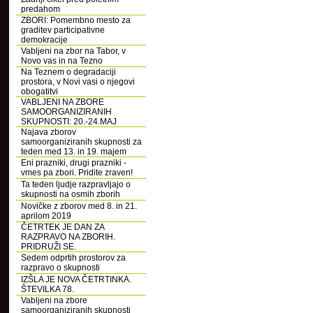
predahom
ZBORI: Pomembno mesto za
graditev participativne
demokracije
Vabljeni na zbor na Tabor, v
Novo vas in na Tezno
Na Teznem o degradaciji
prostora, v Novi vasi o njegovi
obogatitvi
VABLJENI NA ZBORE
SAMOORGANIZIRANIH
SKUPNOSTI: 20.-24.MAJ
Najava zborov
samoorganiziranih skupnosti za
teden med 13. in 19. majem
Eni prazniki, drugi prazniki -
vmes pa zbori. Pridite zraven!
Ta teden ljudje razpravljajo o
skupnosti na osmih zborih
Novičke z zborov med 8. in 21.
aprilom 2019
ČETRTEK JE DAN ZA
RAZPRAVO NA ZBORIH.
PRIDRUŽI SE.
Sedem odprtih prostorov za
razpravo o skupnosti
IZŠLA JE NOVA ČETRTINKA.
ŠTEVILKA 78.
Vabljeni na zbore
samoorganiziranih skupnosti