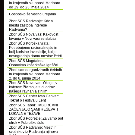
in krajevnih skupnosti Maribora
od 19. do 23. maja 2014
Gosposko še vedno urejamo
Zbor SČS Radvanje: Kdo v
mestu zastopa interese
Radvanja?
Zbor SČS Nova vas: Kakovost
bivanja v Novi vasi se slabša
Zbor SČS Koroška vrata:
Potrebujemo racionalnejše in
bolj koristne investicije, kot je
novogradnja doma mestne četrti
Zbor SČS Magdalena:
Obnovimo košarkaška igrišča!
Zbori samoorganiziranih četrtnih
in krajevnih skupnosti Maribora
2. do 6. junija 2014
Zbor SČS Nova vas: Okolje, v
katerem živimo je tudi odraz
našega ravnanja z njim
Zbor SČS Center Ivan Cankar:
Tokrat o Festivalu Lent
Zbor SČS Tabor: TABORČANI
ZAČENJAJO SAMI REŠEVATI
LOKALNE TEŽAVE
Zbor SČS Pobrežje: Za varno pot
otrok v Pobreške šole
Zbor SČS Radvanje: Mestnih
svetnikov iz Radvanja njihova