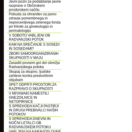
Javni poziv za podaljšanje javne
razprave o Občinskem
prostorskem načrtu
Pobuda za ohranitev za javno
zdravje pomembnega in
neprecenljivega zelenega fonda
pri Kliniki za ginekologijo in
perinatologijo
V SOBOTO VABLJENI OB
RADVANJSKI POTOK
KAM NA SREČANJE S SOSEDI
IN SOSEDAMI?
ZBORI SAMOORGANIZIRANIH
SKUPNOSTI V MAJU
Zasadili povsem gol del obrežja
Radvanjskega potoka
Skupaj za skupno, ljudske
zahteve kontra predvolilnim
objubam
SPET ODPRTI PROSTORI ZA
RAZPRAVO O SKUPNOSTI
V MIYAWAKI NAMESTILI
GNEZDILNICE IN
NETOPIRNICE
S SPREHODA KAČJI PASTIRJI
IN DRUGI PREBIVALCI NAŠIH
POTOKOV
S SPREHODA DNEVNI IN
NOČNI LETALCI OB
RADVANJSKEM POTOKU
VABLJENI NA NARAVOSLOVNE