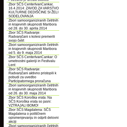
Zbor SČS CenterIvanCankar,
16.4.2014: ZAVOD ZA VARSTVO
KULTURNE DEDIŠČINE SI ŽELI
SODELOVANJA
Zbori samoorganiziranih četrtnih
in krajevnih skupnosti Maribora
od 28. do 30. aprila 2014
Zbor SČS Radvanje:
Radvanjčani s kolesi premerili
svojo četrt
Zbori samoorganiziranih četrtnih
in krajevnih skupnosti Maribora
od 5. do 9. maja 2014
Zbor SČS CenterIvanCankar: O
umetnostni galeriji in Festivalu
Lent
Zbor SČS Radvanje:
Radvanjčani aktivno pristopili k
pobudi za uvedbo
Participatornega proračuna
Zbori samoorganiziranih četrtnih
in krajevnih skupnosti Maribora
od 26. do 30. maja 2014
Zbor SČS Koroška vrata: Na
SČS Koroška vrata so jasni:
VZTRAJALI BOMO!
Zbor SČS Magdalena: SČS
Magdalena o političnem
opismenjevanju in odprti delovni
akciji
Zbori samoorganiziranih četrtnih