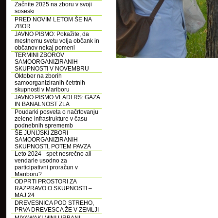
Začnite 2025 na zboru v svoji
soseski
PRED NOVIM LETOM ŠE NA
ZBOR
JAVNO PISMO: Pokažite, da
mestnemu svetu volja občank in
občanov nekaj pomeni
TERMINI ZBOROV
SAMOORGANIZIRANIH
SKUPNOSTI V NOVEMBRU
Oktober na zborih
samoorganiziranih četrtnih
skupnosti v Mariboru
JAVNO PISMO VLADI RS: GAZA
IN BANALNOST ZLA
Poudarki posveta o načrtovanju
zelene infrastrukture v času
podnebnih sprememb
ŠE JUNIJSKI ZBORI
SAMOORGANIZIRANIH
SKUPNOSTI, POTEM PAVZA
Leto 2024 - spet nesrečno ali
vendarle usodno za
participativni proračun v
Mariboru?
ODPRTI PROSTORI ZA
RAZPRAVO O SKUPNOSTI –
MAJ 24
DREVESNICA POD STREHO,
PRVA DREVESCA ŽE V ZEMLJI