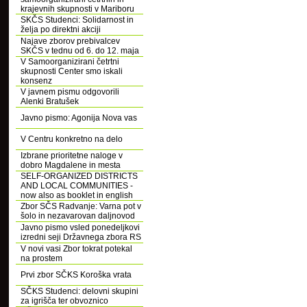
krajevnih skupnosti v Mariboru
SKČS Studenci: Solidarnost in
želja po direktni akciji
Najave zborov prebivalcev
SKČS v tednu od 6. do 12. maja
V Samoorganizirani četrtni
skupnosti Center smo iskali
konsenz
V javnem pismu odgovorili
Alenki Bratušek
Javno pismo: Agonija Nova vas
V Centru konkretno na delo
Izbrane prioritetne naloge v
dobro Magdalene in mesta
SELF-ORGANIZED DISTRICTS
AND LOCAL COMMUNITIES -
now also as booklet in english
Zbor SČS Radvanje: Varna pot v
šolo in nezavarovan daljnovod
Javno pismo vsled ponedeljkovi
izredni seji Državnega zbora RS
V novi vasi Zbor tokrat potekal
na prostem
Prvi zbor SČKS Koroška vrata
SČKS Studenci: delovni skupini
za igrišča ter obvoznico