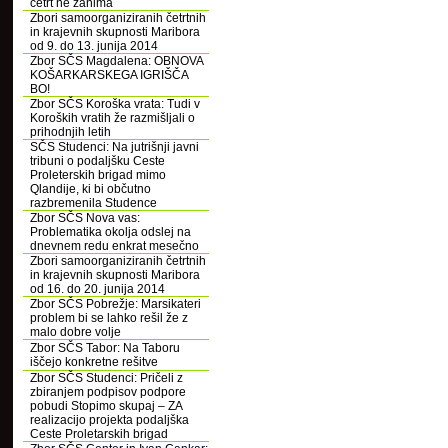
četrt ne zanima
Zbori samoorganiziranih četrtnih
in krajevnih skupnosti Maribora
od 9. do 13. junija 2014
Zbor SČS Magdalena: OBNOVA
KOŠARKARSKEGA IGRIŠČA
BO!
Zbor SČS Koroška vrata: Tudi v
Koroških vratih že razmišljali o
prihodnjih letih
SČS Studenci: Na jutrišnji javni
tribuni o podaljšku Ceste
Proleterskih brigad mimo
Qlandije, ki bi občutno
razbremenila Studence
Zbor SČS Nova vas:
Problematika okolja odslej na
dnevnem redu enkrat mesečno
Zbori samoorganiziranih četrtnih
in krajevnih skupnosti Maribora
od 16. do 20. junija 2014
Zbor SČS Pobrežje: Marsikateri
problem bi se lahko rešil že z
malo dobre volje
Zbor SČS Tabor: Na Taboru
iščejo konkretne rešitve
Zbor SČS Studenci: Pričeli z
zbiranjem podpisov podpore
pobudi Stopimo skupaj – ZA
realizacijo projekta podaljška
Ceste Proletarskih brigad