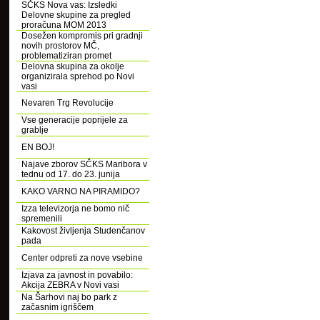
SČKS Nova vas: Izsledki
Delovne skupine za pregled
proračuna MOM 2013
Dosežen kompromis pri gradnji
novih prostorov MČ,
problematiziran promet
Delovna skupina za okolje
organizirala sprehod po Novi
vasi
Nevaren Trg Revolucije
Vse generacije poprijele za
grablje
EN BOJ!
Najave zborov SČKS Maribora v
tednu od 17. do 23. junija
KAKO VARNO NA PIRAMIDO?
Izza televizorja ne bomo nič
spremenili
Kakovost življenja Studenčanov
pada
Center odpreti za nove vsebine
Izjava za javnost in povabilo:
Akcija ZEBRA v Novi vasi
Na Šarhovi naj bo park z
začasnim igriščem