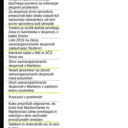
ključnega pomena za reševanje
skupnih problemov
Za skupnost, ki bo sposobna
prepoznati tako stiske soljudi kot
samovoljo oblastnikov, ob tem
pa bo sposobna tudi ukrepati
Vredno je vložiti delček prostega
časa in razmisleka v skupnost, v
kateri živimo
Leto 2019 na zboru
samoorganoziranih skupnosti
zaključujejo Studenci
Interesni safari z IMZ in SČS
Nova vas
Zbori samoorganiziranih
skupnosti v Mariboru
Veseli december na zborih
samoorganiziranih skupnosti
manj prazničen
Zbori samoorganiziranih
skupnosti v Mariboru v zadnjem
tednu novembra
Povezani v problemih
Kako prepričati odgovorne, da
bodo tudi Mariborčanke in
Mariborčani lahko predlagali in
odločali o delu občinskih
proračunskih sredstev
Vabljeni in dobrodošli vsi, ki vam