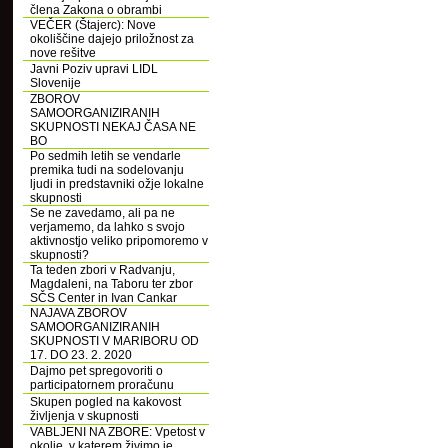
člena Zakona o obrambi
VEČER (Štajerc): Nove
okoliščine dajejo priložnost za
nove rešitve
Javni Poziv upravi LIDL
Slovenije
ZBOROV
SAMOORGANIZIRANIH
SKUPNOSTI NEKAJ ČASA NE
BO
Po sedmih letih se vendarle
premika tudi na sodelovanju
ljudi in predstavniki ožje lokalne
skupnosti
Se ne zavedamo, ali pa ne
verjamemo, da lahko s svojo
aktivnostjo veliko pripomoremo v
skupnosti?
Ta teden zbori v Radvanju,
Magdaleni, na Taboru ter zbor
SČS Center in Ivan Cankar
NAJAVA ZBOROV
SAMOORGANIZIRANIH
SKUPNOSTI V MARIBORU OD
17. DO 23. 2. 2020
Dajmo pet spregovoriti o
participatornem proračunu
Skupen pogled na kakovost
življenja v skupnosti
VABLJENI NA ZBORE: Vpetost v
okolje, v katerem živimo je