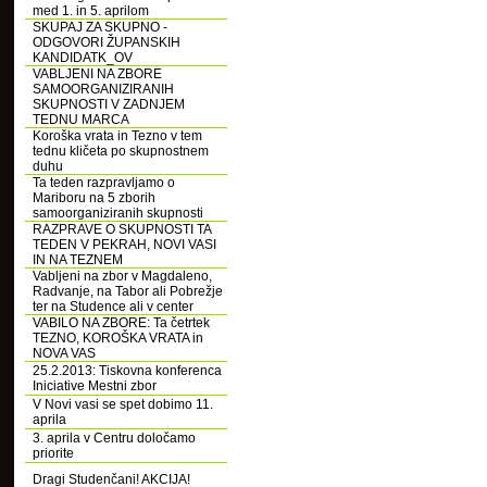
med 1. in 5. aprilom
SKUPAJ ZA SKUPNO -
ODGOVORI ŽUPANSKIH
KANDIDATK_OV
VABLJENI NA ZBORE
SAMOORGANIZIRANIH
SKUPNOSTI V ZADNJEM
TEDNU MARCA
Koroška vrata in Tezno v tem
tednu kličeta po skupnostnem
duhu
Ta teden razpravljamo o
Mariboru na 5 zborih
samoorganiziranih skupnosti
RAZPRAVE O SKUPNOSTI TA
TEDEN V PEKRAH, NOVI VASI
IN NA TEZNEM
Vabljeni na zbor v Magdaleno,
Radvanje, na Tabor ali Pobrežje
ter na Studence ali v center
VABILO NA ZBORE: Ta četrtek
TEZNO, KOROŠKA VRATA in
NOVA VAS
25.2.2013: Tiskovna konferenca
Iniciative Mestni zbor
V Novi vasi se spet dobimo 11.
aprila
3. aprila v Centru določamo
priorite
Dragi Studenčani! AKCIJA!