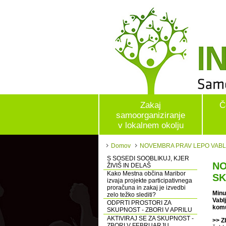
Zakaj
Č
samoorganiziranje
v lokalnem okolju
Domov
NOVEMBRA PRAV LEPO VABL
S SOSEDI SOOBLIKUJ, KJER
NO
ŽIVIŠ IN DELAŠ
Kako Mestna občina Maribor
SK
izvaja projekte participativnega
proračuna in zakaj je izvedbi
Minu
zelo težko slediti?
Vabl
ODPRTI PROSTORI ZA
komu
SKUPNOST - ZBORI V APRILU
AKTIVIRAJ SE ZA SKUPNOST -
>> Z
ZBORI V FEBRUARJU