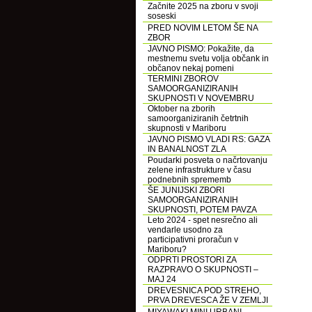
Začnite 2025 na zboru v svoji
soseski
PRED NOVIM LETOM ŠE NA
ZBOR
JAVNO PISMO: Pokažite, da
mestnemu svetu volja občank in
občanov nekaj pomeni
TERMINI ZBOROV
SAMOORGANIZIRANIH
SKUPNOSTI V NOVEMBRU
Oktober na zborih
samoorganiziranih četrtnih
skupnosti v Mariboru
JAVNO PISMO VLADI RS: GAZA
IN BANALNOST ZLA
Poudarki posveta o načrtovanju
zelene infrastrukture v času
podnebnih sprememb
ŠE JUNIJSKI ZBORI
SAMOORGANIZIRANIH
SKUPNOSTI, POTEM PAVZA
Leto 2024 - spet nesrečno ali
vendarle usodno za
participativni proračun v
Mariboru?
ODPRTI PROSTORI ZA
RAZPRAVO O SKUPNOSTI –
MAJ 24
DREVESNICA POD STREHO,
PRVA DREVESCA ŽE V ZEMLJI