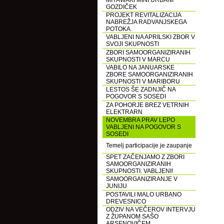
MIYAWAKI MINI URBANI
GOZDIČEK
PROJEKT REVITALIZACIJA
NABREŽJA RADVANJSKEGA
POTOKA
VABLJENI NA APRILSKI ZBOR V
SVOJI SKUPNOSTI
ZBORI SAMOORGANIZIRANIH
SKUPNOSTI V MARCU
VABILO NA JANUARSKE
ZBORE SAMOORGANIZIRANIH
SKUPNOSTI V MARIBORU
LESTOS ŠE ZADNJIČ NA
POGOVOR S SOSEDI
ZA POHORJE BREZ VETRNIH
ELEKTRARN
NOVEMBRA PRAV LEPO
VABLJENI NA POGOVOR S
SOSEDI
Temelj participacije je zaupanje
SPET ZAČENJAMO Z ZBORI
SAMOORGANIZIRANIH
SKUPNOSTI. VABLJENI!
SAMOORGANIZIRANJE V
JUNIJU
POSTAVILI MALO URBANO
DREVESNICO
ODZIV NA VEČEROV INTERVJU
Z ŽUPANOM SAŠO
ARSENOVIČEM