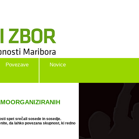
Povezave
Novice
AMOORGANIZIRANIH
sti spet srečali sosede in sosedje.
menite, da lahko povezana skupnost, ki redno