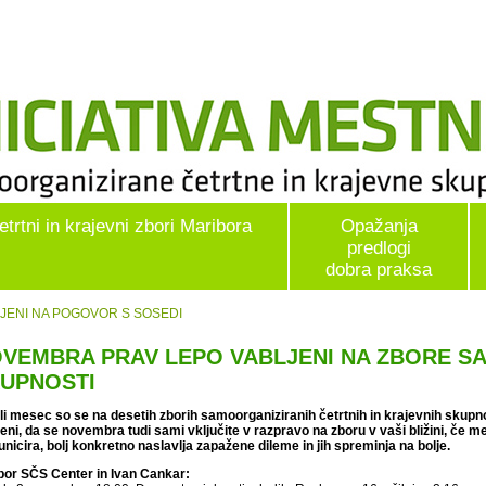
etrtni in krajevni zbori Maribora
Opažanja
predlogi
dobra praksa
JENI NA POGOVOR S SOSEDI
VEMBRA PRAV LEPO VABLJENI NA ZBORE S
UPNOSTI
li mesec so se na desetih zborih samoorganiziranih četrtnih in krajevnih skupno
jeni, da se novembra tudi sami vključite v razpravo na zboru v vaši bližini, če 
nicira, bolj konkretno naslavlja zapažene dileme in jih spreminja na bolje.
bor SČS Center in Ivan Cankar: