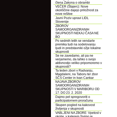
člena Zakona o obrambi
VEČER (Štajerc): Nove
okoliščine dajejo priložnost za
nove rešitve
Javni Poziv upravi LIDL
Slovenije
ZBOROV
SAMOORGANIZIRANIH
SKUPNOSTI NEKAJ ČASA NE
BO
Po sedmih letih se vendarle
premika tudi na sodelovanju
ljudi in predstavniki ožje lokalne
skupnosti
Se ne zavedamo, ali pa ne
verjamemo, da lahko s svojo
aktivnostjo veliko pripomoremo v
skupnosti?
Ta teden zbori v Radvanju,
Magdaleni, na Taboru ter zbor
SČS Center in Ivan Cankar
NAJAVA ZBOROV
SAMOORGANIZIRANIH
SKUPNOSTI V MARIBORU OD
17. DO 23. 2. 2020
Dajmo pet spregovoriti o
participatornem proračunu
Skupen pogled na kakovost
življenja v skupnosti
VABLJENI NA ZBORE: Vpetost v
okolje, v katerem živimo je