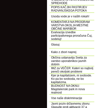
SPREHODE
POPIS KAČJIH PASTIRJEV
RADVANJSKEGA POTOKA
Usoda vode je v naših rokah!
KOMENTARJI NA PROGRAM
VARSTVA OKOLJA MESTNE
OBČINE MARIBOR
Evalvacija izvedbe
participativnega proračuna Čuj,
sodeluj!
Glasuj
Kako z zbori naprej
Občina ustanavlja Sveta za
varstvo uporabnikov javnih
dobrin
IMZ za VEČER: Kateri so najbolj
pereči okoljski problemi
Kjer je kapitalizem, ni svobode.
Ko pa bo svoboda, ne bo
kapitalizma.
BUDNOST NA OKNU:
Magdalenski park in nova
realnost
Vse naše diskriminacije
Javni poziv državnemu zboru:
Glasujte proti aktivaciji 37.a