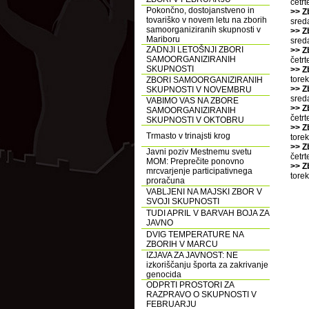
četr
Pokončno, dostojanstveno in
>> Z
tovariško v novem letu na zborih
sred
samoorganiziranih skupnosti v
>> Z
Mariboru
sred
ZADNJI LETOŠNJI ZBORI
>> Z
SAMOORGANIZIRANIH
četr
SKUPNOSTI
>> Z
tore
ZBORI SAMOORGANIZIRANIH
>> Z
SKUPNOSTI V NOVEMBRU
sred
VABIMO VAS NA ZBORE
>> Z
SAMOORGANIZIRANIH
četr
SKUPNOSTI V OKTOBRU
>> Z
Trmasto v trinajsti krog
tore
>> Z
Javni poziv Mestnemu svetu
četr
MOM: Preprečite ponovno
>> Z
mrcvarjenje participativnega
tore
proračuna
VABLJENI NA MAJSKI ZBOR V
SVOJI SKUPNOSTI
TUDI APRIL V BARVAH BOJA ZA
JAVNO
DVIG TEMPERATURE NA
ZBORIH V MARCU
IZJAVA ZA JAVNOST: NE
izkoriščanju športa za zakrivanje
genocida
ODPRTI PROSTORI ZA
RAZPRAVO O SKUPNOSTI V
FEBRUARJU