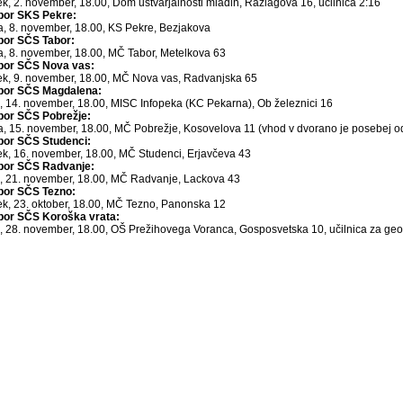
tek, 2. november, 18.00, Dom ustvarjalnosti mladih, Razlagova 16, učilnica 2:16
bor SKS Pekre:
a, 8. november, 18.00, KS Pekre, Bezjakova
bor SČS Tabor:
a, 8. november, 18.00, MČ Tabor, Metelkova 63
bor SČS Nova vas:
tek, 9. november, 18.00, MČ Nova vas, Radvanjska 65
bor SČS Magdalena:
k, 14. november, 18.00, MISC Infopeka (KC Pekarna), Ob železnici 16
bor SČS Pobrežje:
a, 15. november, 18.00, MČ Pobrežje, Kosovelova 11 (vhod v dvorano je posebej od 
bor SČS Studenci:
tek, 16. november, 18.00, MČ Studenci, Erjavčeva 43
bor SČS Radvanje:
k, 21. november, 18.00, MČ Radvanje, Lackova 43
bor SČS Tezno:
tek, 23. oktober, 18.00, MČ Tezno, Panonska 12
bor SČS Koroška vrata:
k, 28. november, 18.00, OŠ Prežihovega Voranca, Gosposvetska 10, učilnica za geo