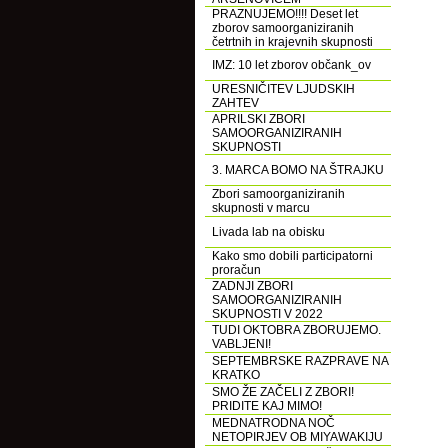
PRAZNUJEMO!!!! Deset let
zborov samoorganiziranih
četrtnih in krajevnih skupnosti
IMZ: 10 let zborov občank_ov
URESNIČITEV LJUDSKIH
ZAHTEV
APRILSKI ZBORI
SAMOORGANIZIRANIH
SKUPNOSTI
3. MARCA BOMO NA ŠTRAJKU
Zbori samoorganiziranih
skupnosti v marcu
Livada lab na obisku
Kako smo dobili participatorni
proračun
ZADNJI ZBORI
SAMOORGANIZIRANIH
SKUPNOSTI V 2022
TUDI OKTOBRA ZBORUJEMO.
VABLJENI!
SEPTEMBRSKE RAZPRAVE NA
KRATKO
SMO ŽE ZAČELI Z ZBORI!
PRIDITE KAJ MIMO!
MEDNATRODNA NOČ
NETOPIRJEV OB MIYAWAKIJU