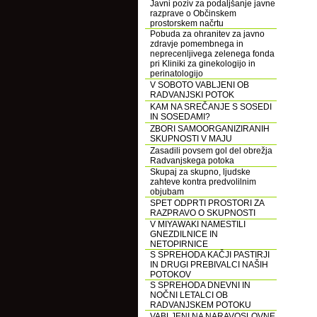
Javni poziv za podaljšanje javne
razprave o Občinskem
prostorskem načrtu
Pobuda za ohranitev za javno
zdravje pomembnega in
neprecenljivega zelenega fonda
pri Kliniki za ginekologijo in
perinatologijo
V SOBOTO VABLJENI OB
RADVANJSKI POTOK
KAM NA SREČANJE S SOSEDI
IN SOSEDAMI?
ZBORI SAMOORGANIZIRANIH
SKUPNOSTI V MAJU
Zasadili povsem gol del obrežja
Radvanjskega potoka
Skupaj za skupno, ljudske
zahteve kontra predvolilnim
objubam
SPET ODPRTI PROSTORI ZA
RAZPRAVO O SKUPNOSTI
V MIYAWAKI NAMESTILI
GNEZDILNICE IN
NETOPIRNICE
S SPREHODA KAČJI PASTIRJI
IN DRUGI PREBIVALCI NAŠIH
POTOKOV
S SPREHODA DNEVNI IN
NOČNI LETALCI OB
RADVANJSKEM POTOKU
VABLJENI NA NARAVOSLOVNE