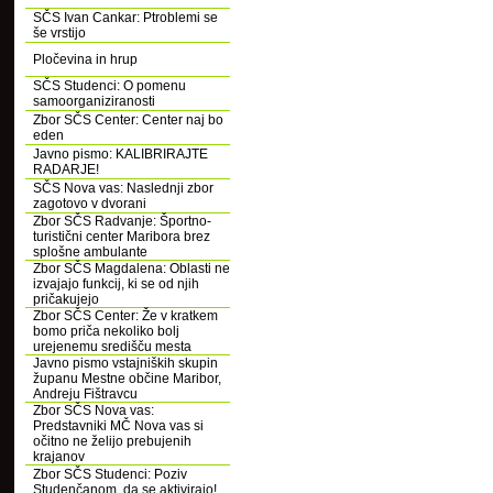
SČS Ivan Cankar: Ptroblemi se
še vrstijo
Pločevina in hrup
SČS Studenci: O pomenu
samoorganiziranosti
Zbor SČS Center: Center naj bo
eden
Javno pismo: KALIBRIRAJTE
RADARJE!
SČS Nova vas: Naslednji zbor
zagotovo v dvorani
Zbor SČS Radvanje: Športno-
turistični center Maribora brez
splošne ambulante
Zbor SČS Magdalena: Oblasti ne
izvajajo funkcij, ki se od njih
pričakujejo
Zbor SČS Center: Že v kratkem
bomo priča nekoliko bolj
urejenemu središču mesta
Javno pismo vstajniških skupin
županu Mestne občine Maribor,
Andreju Fištravcu
Zbor SČS Nova vas:
Predstavniki MČ Nova vas si
očitno ne želijo prebujenih
krajanov
Zbor SČS Studenci: Poziv
Studenčanom, da se aktivirajo!