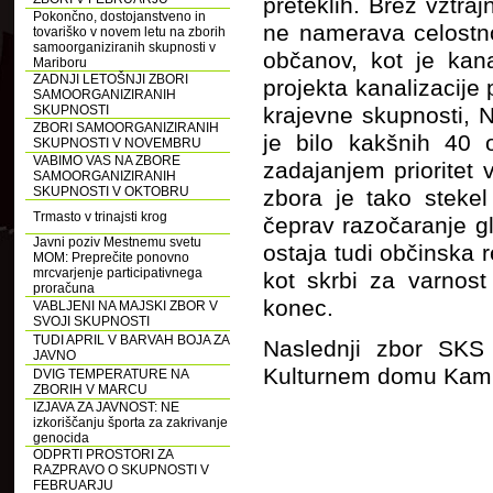
preteklih. Brez vztra
Pokončno, dostojanstveno in
ne namerava celostno
tovariško v novem letu na zborih
samoorganiziranih skupnosti v
občanov, kot je kana
Mariboru
ZADNJI LETOŠNJI ZBORI
projekta kanalizacije
SAMOORGANIZIRANIH
SKUPNOSTI
krajevne skupnosti, 
ZBORI SAMOORGANIZIRANIH
je bilo kakšnih 40 
SKUPNOSTI V NOVEMBRU
VABIMO VAS NA ZBORE
zadajanjem prioritet 
SAMOORGANIZIRANIH
SKUPNOSTI V OKTOBRU
zbora je tako stekel
Trmasto v trinajsti krog
čeprav razočaranje gl
Javni poziv Mestnemu svetu
ostaja tudi občinska r
MOM: Preprečite ponovno
mrcvarjenje participativnega
kot skrbi za varnost
proračuna
konec.
VABLJENI NA MAJSKI ZBOR V
SVOJI SKUPNOSTI
TUDI APRIL V BARVAH BOJA ZA
Naslednji zbor SKS
JAVNO
Kulturnem domu Kam
DVIG TEMPERATURE NA
ZBORIH V MARCU
IZJAVA ZA JAVNOST: NE
izkoriščanju športa za zakrivanje
genocida
ODPRTI PROSTORI ZA
RAZPRAVO O SKUPNOSTI V
FEBRUARJU