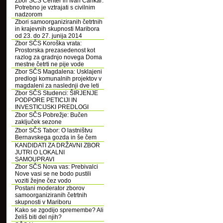
Zbor SČS Center in Ivan Cankar:
Potrebno je vztrajati s civilnim
nadzorom
Zbori samoorganiziranih četrtnih
in krajevnih skupnosti Maribora
od 23. do 27. junija 2014
Zbor SČS Koroška vrata:
Prostorska prezasedenost kot
razlog za gradnjo novega Doma
mestne četrti ne pije vode
Zbor SČS Magdalena: Usklajeni
predlogi komunalnih projektov v
magdaleni za naslednji dve leti
Zbor SČS Studenci: ŠIRJENJE
PODPORE PETICIJI IN
INVESTICIJSKI PREDLOGI
Zbor SČS Pobrežje: Bučen
zaključek sezone
Zbor SČS Tabor: O lastništvu
Bernavskega gozda in še čem
KANDIDATI ZA DRŽAVNI ZBOR
JUTRI O LOKALNI
SAMOUPRAVI
Zbor SČS Nova vas: Prebivalci
Nove vasi se ne bodo pustili
voziti žejne čez vodo
Postani moderator zborov
samoorganiziranih četrtnih
skupnosti v Mariboru
Kako se zgodijo spremembe? Ali
želiš biti del njih?