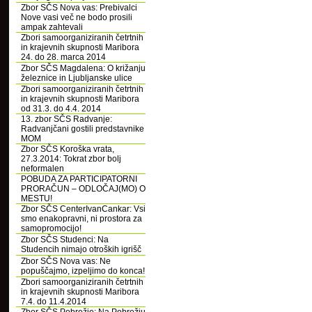
Zbor SČS Nova vas: Prebivalci
Nove vasi več ne bodo prosili
ampak zahtevali
Zbori samoorganiziranih četrtnih
in krajevnih skupnosti Maribora
24. do 28. marca 2014
Zbor SČS Magdalena: O križanju
železnice in Ljubljanske ulice
Zbori samoorganiziranih četrtnih
in krajevnih skupnosti Maribora
od 31.3. do 4.4. 2014
13. zbor SČS Radvanje:
Radvanjčani gostili predstavnike
MOM
Zbor SČS Koroška vrata,
27.3.2014: Tokrat zbor bolj
neformalen
POBUDA ZA PARTICIPATORNI
PRORAČUN – ODLOČAJ(MO) O
MESTU!
Zbor SČS CenterIvanCankar: Vsi
smo enakopravni, ni prostora za
samopromocijo!
Zbor SČS Studenci: Na
Studencih nimajo otroških igrišč
Zbor SČS Nova vas: Ne
popuščajmo, izpeljimo do konca!
Zbori samoorganiziranih četrtnih
in krajevnih skupnosti Maribora
7.4. do 11.4.2014