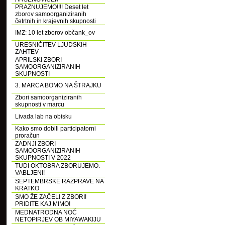
PRAZNUJEMO!!!! Deset let
zborov samoorganiziranih
četrtnih in krajevnih skupnosti
IMZ: 10 let zborov občank_ov
URESNIČITEV LJUDSKIH
ZAHTEV
APRILSKI ZBORI
SAMOORGANIZIRANIH
SKUPNOSTI
3. MARCA BOMO NA ŠTRAJKU
Zbori samoorganiziranih
skupnosti v marcu
Livada lab na obisku
Kako smo dobili participatorni
proračun
ZADNJI ZBORI
SAMOORGANIZIRANIH
SKUPNOSTI V 2022
TUDI OKTOBRA ZBORUJEMO.
VABLJENI!
SEPTEMBRSKE RAZPRAVE NA
KRATKO
SMO ŽE ZAČELI Z ZBORI!
PRIDITE KAJ MIMO!
MEDNATRODNA NOČ
NETOPIRJEV OB MIYAWAKIJU