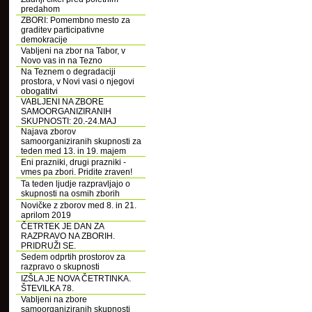
predahom
ZBORI: Pomembno mesto za
graditev participativne
demokracije
Vabljeni na zbor na Tabor, v
Novo vas in na Tezno
Na Teznem o degradaciji
prostora, v Novi vasi o njegovi
obogatitvi
VABLJENI NA ZBORE
SAMOORGANIZIRANIH
SKUPNOSTI: 20.-24.MAJ
Najava zborov
samoorganiziranih skupnosti za
teden med 13. in 19. majem
Eni prazniki, drugi prazniki -
vmes pa zbori. Pridite zraven!
Ta teden ljudje razpravljajo o
skupnosti na osmih zborih
Novičke z zborov med 8. in 21.
aprilom 2019
ČETRTEK JE DAN ZA
RAZPRAVO NA ZBORIH.
PRIDRUŽI SE.
Sedem odprtih prostorov za
razpravo o skupnosti
IZŠLA JE NOVA ČETRTINKA.
ŠTEVILKA 78.
Vabljeni na zbore
samoorganiziranih skupnosti