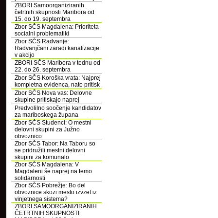
ZBORI Samoorganiziranih
četrtnih skupnosti Maribora od
15. do 19. septembra
Zbor SČS Magdalena: Prioriteta
socialni problematiki
Zbor SČS Radvanje:
Radvanjčani zaradi kanalizacije
v akcijo
ZBORI SČS Maribora v tednu od
22. do 26. septembra
Zbor SČS Koroška vrata: Najprej
kompletna evidenca, nato pritisk
Zbor SČS Nova vas: Delovne
skupine pritiskajo naprej
Predvolilno soočenje kandidatov
za mariboskega župana
Zbor SČS Studenci: O mestni
delovni skupini za Južno
obvoznico
Zbor SČS Tabor: Na Taboru so
se pridružili mestni delovni
skupini za komunalo
Zbor SČS Magdalena: V
Magdaleni še naprej na temo
solidarnosti
Zbor SČS Pobrežje: Bo del
obvoznice skozi mesto izvzet iz
vinjetnega sistema?
ZBORI SAMOORGANIZIRANIH
ČETRTNIH SKUPNOSTI