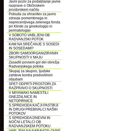
Javni poziv za podaljšanje javne
razprave o Občinskem
prostorskem načrtu
Pobuda za ohranitev za javno
zdravje pomembnega in
neprecenljivega zelenega fonda
pri Kliniki za ginekologijo in
perinatologijo
V SOBOTO VABLJENI OB
RADVANJSKI POTOK
KAM NA SREČANJE S SOSEDI
IN SOSEDAMI?
ZBORI SAMOORGANIZIRANIH
SKUPNOSTI V MAJU
Zasadili povsem gol del obrežja
Radvanjskega potoka
Skupaj za skupno, ljudske
zahteve kontra predvolilnim
objubam
SPET ODPRTI PROSTORI ZA
RAZPRAVO O SKUPNOSTI
V MIYAWAKI NAMESTILI
GNEZDILNICE IN
NETOPIRNICE
S SPREHODA KAČJI PASTIRJI
IN DRUGI PREBIVALCI NAŠIH
POTOKOV
S SPREHODA DNEVNI IN
NOČNI LETALCI OB
RADVANJSKEM POTOKU
VABLJENI NA NARAVOSLOVNE