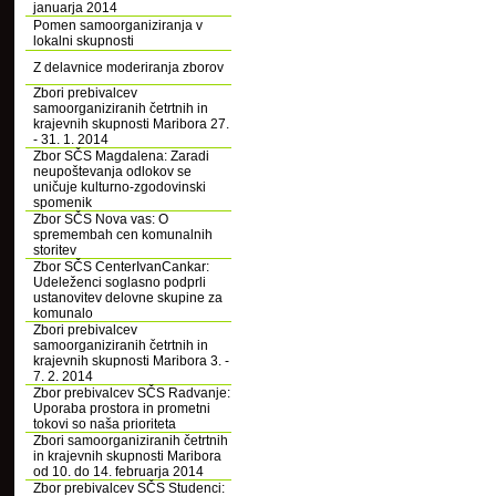
januarja 2014
Pomen samoorganiziranja v
lokalni skupnosti
Z delavnice moderiranja zborov
Zbori prebivalcev
samoorganiziranih četrtnih in
krajevnih skupnosti Maribora 27.
- 31. 1. 2014
Zbor SČS Magdalena: Zaradi
neupoštevanja odlokov se
uničuje kulturno-zgodovinski
spomenik
Zbor SČS Nova vas: O
spremembah cen komunalnih
storitev
Zbor SČS CenterIvanCankar:
Udeleženci soglasno podprli
ustanovitev delovne skupine za
komunalo
Zbori prebivalcev
samoorganiziranih četrtnih in
krajevnih skupnosti Maribora 3. -
7. 2. 2014
Zbor prebivalcev SČS Radvanje:
Uporaba prostora in prometni
tokovi so naša prioriteta
Zbori samoorganiziranih četrtnih
in krajevnih skupnosti Maribora
od 10. do 14. februarja 2014
Zbor prebivalcev SČS Studenci: