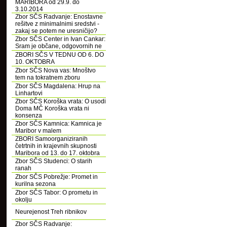
MARIBORA od 29.9. do
3.10.2014
Zbor SČS Radvanje: Enostavne
rešitve z minimalnimi sredstvi -
zakaj se potem ne uresničijo?
Zbor SČS Center in Ivan Cankar:
Sram je občane, odgovornih ne
ZBORI SČS V TEDNU OD 6. DO
10. OKTOBRA
Zbor SČS Nova vas: Mnoštvo
tem na tokratnem zboru
Zbor SČS Magdalena: Hrup na
Linhartovi
Zbor SČS Koroška vrata: O usodi
Doma MČ Koroška vrata ni
konsenza
Zbor SČS Kamnica: Kamnica je
Maribor v malem
ZBORI Samoorganiziranih
četrtnih in krajevnih skupnosti
Maribora od 13. do 17. oktobra
Zbor SČS Studenci: O starih
ranah
Zbor SČS Pobrežje: Promet in
kurilna sezona
Zbor SČS Tabor: O prometu in
okolju
Neurejenost Treh ribnikov
Zbor SČS Radvanje: