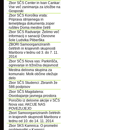
Zbor SČS Center in Ivan Cankar:
Vse več zanimanja za izložbe na
Gosposki
Zbor SČS Koroška vrata:
Priprava strnjenega in
temeljitega dokumenta zoper
rušitev Doma mestne četrti
Zbor SČS Radvanje: Želimo več
informacij o sanaciji Osnovne
šole Ludvika Pliberška
ZBORI Samoorganiziranih
četrtnih in krajevnih skupnosti
Maribora v tednu od 3. do 7. 11.
2014
Zbor SČS Nova vas: Parkirišča,
ogrevanje in tržnična dejavnost
Mestna delovna skupina za
komunalo: Molk občine otežuje
delo
Zbor SČS Studenci: Zbranih že
586 podpisov
Zbor SČS Magdalena:
Osvobajanje javnega prostora
Poročilo iz delovne akcije v SČS
Nova vas: AKCIJE NAS
POVEZUJEJO
Zbori Samoorganiziranih četrtnih
in krajevnih skupnosti Maribora v
tednu od 10. do 14. 11. 2014
Zbor SKS Kamnica: O prometni
problematiki v Kamnici