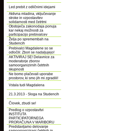
Led prebit z odličnimi idejami
Aktivna mladina, vključevanje
stroke in vzpostavitev
solidarnosti med četrtmi
Obstoječa zakonodaja ponuja
kar nekaj možnosti za
participacijo prebivalcev
Želja po spremembah na
Studencih
Prebivalci Magdalene so se
odločili: Zbori se nadaljujejo!
AKTIVIRAJ SE! Delavnice za
moderatorje zborov
samoorganizirnih četrtnih
skupnosti
Ne bomo plačevali uporabe
prostorov, ki smo jih mi zgradili!
Vstala tudi Magdalena
21.3.2013 - Sloga na Studencih
Človek, zbudi se!
Predlog o vzpostavitvi
INSTITUTA
PARTICIPATORNEGA
PRORAČUNA V MARIBORU
Predstavljamo delovanje
samoorganizirani četrtnih in