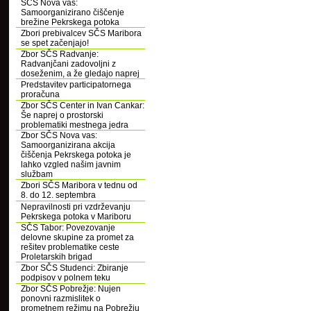
SČS Nova vas:
Samoorganizirano čiščenje
brežine Pekrskega potoka
Zbori prebivalcev SČS Maribora
se spet začenjajo!
Zbor SČS Radvanje:
Radvanjčani zadovoljni z
doseženim, a že gledajo naprej
Predstavitev participatornega
proračuna
Zbor SČS Center in Ivan Cankar:
Še naprej o prostorski
problematiki mestnega jedra
Zbor SČS Nova vas:
Samoorganizirana akcija
čiščenja Pekrskega potoka je
lahko vzgled našim javnim
službam
Zbori SČS Maribora v tednu od
8. do 12. septembra
Nepravilnosti pri vzdrževanju
Pekrskega potoka v Mariboru
SČS Tabor: Povezovanje
delovne skupine za promet za
rešitev problematike ceste
Proletarskih brigad
Zbor SČS Studenci: Zbiranje
podpisov v polnem teku
Zbor SČS Pobrežje: Nujen
ponovni razmislitek o
prometnem režimu na Pobrežju