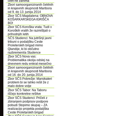
četrt ne zanima
Zbori samoorganiziranih četrtnih
in krajevnih skupnosti Maribora
od 9. do 13. junija 2014
Zbor SČS Magdalena: OBNOVA
KOŠARKARSKEGA IGRIŠČA
BO!
Zbor SČS Koroška vrata: Tudi v
Koroških vratih že razmišljali o
prihodnjih letih
SČS Studenci: Na jutrišnji javni
tribuni o podaljšku Ceste
Proleterskih brigad mimo
Qlandije, ki bi občutno
razbremenila Studence
Zbor SČS Nova vas:
Problematika okolja odslej na
dnevnem redu enkrat mesečno
Zbori samoorganiziranih četrtnih
in krajevnih skupnosti Maribora
od 16. do 20. junija 2014
Zbor SČS Pobrežje: Marsikateri
problem bi se lahko rešil že z
malo dobre volje
Zbor SČS Tabor: Na Taboru
iščejo konkretne rešitve
Zbor SČS Studenci: Pričeli z
zbiranjem podpisov podpore
pobudi Stopimo skupaj – ZA
realizacijo projekta podaljška
Ceste Proletarskih brigad