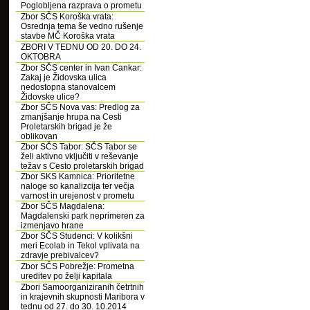
Poglobljena razprava o prometu
Zbor SČS Koroška vrata:
Osrednja tema še vedno rušenje
stavbe MČ Koroška vrata
ZBORI V TEDNU OD 20. DO 24.
OKTOBRA
Zbor SČS center in Ivan Cankar:
Zakaj je Židovska ulica
nedostopna stanovalcem
Židovske ulice?
Zbor SČS Nova vas: Predlog za
zmanjšanje hrupa na Cesti
Proletarskih brigad je že
oblikovan
Zbor SČS Tabor: SČS Tabor se
želi aktivno vključiti v reševanje
težav s Cesto proletarskih brigad
Zbor SKS Kamnica: Prioritetne
naloge so kanalizcija ter večja
varnost in urejenost v prometu
Zbor SČS Magdalena:
Magdalenski park neprimeren za
izmenjavo hrane
Zbor SČS Studenci: V kolikšni
meri Ecolab in Tekol vplivata na
zdravje prebivalcev?
Zbor SČS Pobrežje: Prometna
ureditev po želji kapitala
Zbori Samoorganiziranih četrtnih
in krajevnih skupnosti Maribora v
tednu od 27. do 30. 10.2014