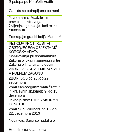
S potepa po Koroških vratih
Čas, da se potrepljamo po rami
Javno pismo: Vsakdo ima
pravico do zdravega
življenjskega okolja, tudi mi na
Studencih
Pomagajte graditi boljši Maribor!
PETICIJA PROTI RUŠITVI
OBSTOJEČEGA OBJEKTA MČ
KOROŠKA VRATA
Sodelovanje pri spremembah
Zakona o lokalni samoupravi ter
Zakona o financiranju občin
ZBORI SČS SEPTEMBRA SPET
V POLNEM ZAGONU
ZBORI SČS od 23. do 29.
septembra
Zbori samoorganiziranih četrtnih
in krajevnih skupnosti 9. do 15.
decembra
Javno pismo: UMIK ZAKONA NI
DOVOLJ!
Zbori SCS Maribora od 16. do
22. decembra 2013
Nova vas: Saga se nadaljuje
Redefinicija srca mesta