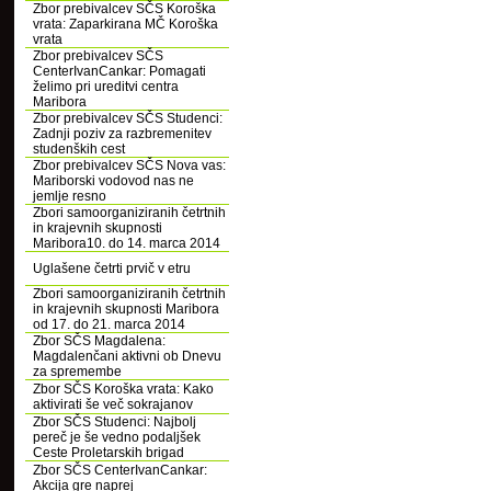
Zbor prebivalcev SČS Koroška
vrata: Zaparkirana MČ Koroška
vrata
Zbor prebivalcev SČS
CenterIvanCankar: Pomagati
želimo pri ureditvi centra
Maribora
Zbor prebivalcev SČS Studenci:
Zadnji poziv za razbremenitev
studenških cest
Zbor prebivalcev SČS Nova vas:
Mariborski vodovod nas ne
jemlje resno
Zbori samoorganiziranih četrtnih
in krajevnih skupnosti
Maribora10. do 14. marca 2014
Uglašene četrti prvič v etru
Zbori samoorganiziranih četrtnih
in krajevnih skupnosti Maribora
od 17. do 21. marca 2014
Zbor SČS Magdalena:
Magdalenčani aktivni ob Dnevu
za spremembe
Zbor SČS Koroška vrata: Kako
aktivirati še več sokrajanov
Zbor SČS Studenci: Najbolj
pereč je še vedno podaljšek
Ceste Proletarskih brigad
Zbor SČS CenterIvanCankar:
Akcija gre naprej