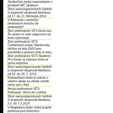
Studenčani sedaj razpravljamo v
prostorih MČ Studenci
Zbori samoorganiziranih četrtnih
in krajevnih skupnosti Maribora
od 17. do 21. februarja 2014
V Radvanju s pomočjo
prebivalcev končno do
ambulante?
Zbor prebivalcev SČS Nova vas:
Še vedno ni vseh odgovorov na
temo ogrevanja
Zbor prebivalcev SČS
CenterIvanCankar: Mariborska
občina od leta 2005 brez
pravilnika o javnem redu in miru
Zbor prebivalcev SČS Studenci:
Prvi korak za odpravo krivic je
javna razprava
Zbori samoorganiziranih četrtnih
in krajevnih skupnosti Maribora
od 24. do 28. 2. 2014
Radvanjčani bodo to soboto z
udarno akcijo za otroke uredili
varno pot v šolo
Akcija prebivalcev SČS
Radvanje: Varno do Ludvika
Zbori samoorganiziranih četrtnih
in krajevnih skupnosti Maribora
3.3. do 7.3.2014
V Magdaleni želijo videti projekt
podvoza pod železnico