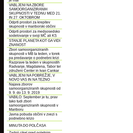
je mar
VABLJENI NA ZBORE
SAMOORGANIZIRANIH
SKUPNOSTI V TEDNU MED 21.
IN 27. OKTOBROM
Odprti prostori za krepitev
skupnosti v mariborski občini
Odprti prostori za medsosedsko
sodelovanje v svoji MČ ali KS
STANJE PLANETA KOT GA VIDI
ZNANOST
Zbori samoorganiziranih
skupnosti v MB ta teden, v torek
pa predavanje o podnebni krizi
Razprave ta teden v skupnostih
Radvanje, Magdalena, Tabor ter
združeni Center in Ivan Cankar
VABLJENI NA POBREŽJE, V
NOVO VAS IN NA TEZNO
Najava zborov
samoorganiziranih skupnosti od
9. 9. do 13. 9. 2019
VABILO: September je tu, prav
tako tudi zbori
samoorganiziranih skupnosti v
Mariboru
Javna pobuda občini v zvezi s
podnebno krizo
MINUTA DO POLČASA
Zadnji cikel pred poletnim