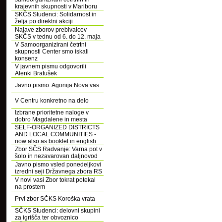
krajevnih skupnosti v Mariboru
SKČS Studenci: Solidarnost in
želja po direktni akciji
Najave zborov prebivalcev
SKČS v tednu od 6. do 12. maja
V Samoorganizirani četrtni
skupnosti Center smo iskali
konsenz
V javnem pismu odgovorili
Alenki Bratušek
Javno pismo: Agonija Nova vas
V Centru konkretno na delo
Izbrane prioritetne naloge v
dobro Magdalene in mesta
SELF-ORGANIZED DISTRICTS
AND LOCAL COMMUNITIES -
now also as booklet in english
Zbor SČS Radvanje: Varna pot v
šolo in nezavarovan daljnovod
Javno pismo vsled ponedeljkovi
izredni seji Državnega zbora RS
V novi vasi Zbor tokrat potekal
na prostem
Prvi zbor SČKS Koroška vrata
SČKS Studenci: delovni skupini
za igrišča ter obvoznico