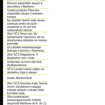
Plenum vstajniških skupin 6.
decembra v Mariboru
Uradni program Plenuma
vstajniških skupin Centralne
evrope
Na sedmih zborih vsak mesec
sodeluje preko sto ljudi –
izvedenih je že več kot
sedemdeset zborov.
Zbor SČS Nova vas: Ne
sprejemamo izgovorov, da se
obračunska obdobja ne morejo
poenotiti
ZA začetek medsebojnega
dialoga o turizmu v Radvanju
Zbor SČS Magdalena: V
Magdaleni vse v redu
Gosposka za novo leto bolj
dostojanstvena
SČS CenterCankar vabijo na
skodelico čaja in klepet
Hvala, Mariborčani!
Zbor SCS Koroska vrata: Nered,
nemir, vandalizem ostajajo
neljube težave v mestni četrti
Koroška vrata
Zbori prebivalcev
samoorganiziranih četrtnih
skupnosti Maribora od 6. do 12.