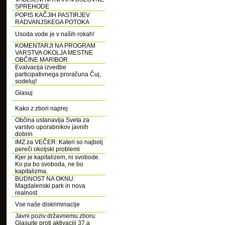
SPREHODE
POPIS KAČJIH PASTIRJEV
RADVANJSKEGA POTOKA
Usoda vode je v naših rokah!
KOMENTARJI NA PROGRAM
VARSTVA OKOLJA MESTNE
OBČINE MARIBOR
Evalvacija izvedbe
participativnega proračuna Čuj,
sodeluj!
Glasuj
Kako z zbori naprej
Občina ustanavlja Sveta za
varstvo uporabnikov javnih
dobrin
IMZ za VEČER: Kateri so najbolj
pereči okoljski problemi
Kjer je kapitalizem, ni svobode.
Ko pa bo svoboda, ne bo
kapitalizma.
BUDNOST NA OKNU:
Magdalenski park in nova
realnost
Vse naše diskriminacije
Javni poziv državnemu zboru:
Glasujte proti aktivaciji 37.a