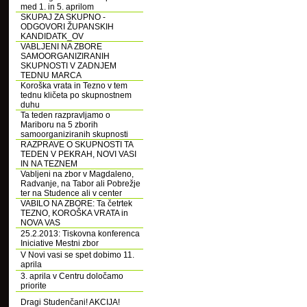
med 1. in 5. aprilom
SKUPAJ ZA SKUPNO -
ODGOVORI ŽUPANSKIH
KANDIDATK_OV
VABLJENI NA ZBORE
SAMOORGANIZIRANIH
SKUPNOSTI V ZADNJEM
TEDNU MARCA
Koroška vrata in Tezno v tem
tednu kličeta po skupnostnem
duhu
Ta teden razpravljamo o
Mariboru na 5 zborih
samoorganiziranih skupnosti
RAZPRAVE O SKUPNOSTI TA
TEDEN V PEKRAH, NOVI VASI
IN NA TEZNEM
Vabljeni na zbor v Magdaleno,
Radvanje, na Tabor ali Pobrežje
ter na Studence ali v center
VABILO NA ZBORE: Ta četrtek
TEZNO, KOROŠKA VRATA in
NOVA VAS
25.2.2013: Tiskovna konferenca
Iniciative Mestni zbor
V Novi vasi se spet dobimo 11.
aprila
3. aprila v Centru določamo
priorite
Dragi Studenčani! AKCIJA!