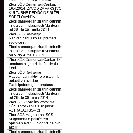
Zbor SČS CenterIvanCankar,
16.4.2014: ZAVOD ZA VARSTVO
KULTURNE DEDIŠČINE SI ŽELI
SODELOVANJA
Zbori samoorganiziranih četrtnih
in krajevnih skupnosti Maribora
od 28. do 30. aprila 2014
Zbor SČS Radvanje:
Radvanjčani s kolesi premerili
svojo četrt
Zbori samoorganiziranih četrtnih
in krajevnih skupnosti Maribora
od 5. do 9. maja 2014
Zbor SČS CenterIvanCankar: O
umetnostni galeriji in Festivalu
Lent
Zbor SČS Radvanje:
Radvanjčani aktivno pristopili k
pobudi za uvedbo
Participatornega proračuna
Zbori samoorganiziranih četrtnih
in krajevnih skupnosti Maribora
od 26. do 30. maja 2014
Zbor SČS Koroška vrata: Na
SČS Koroška vrata so jasni:
VZTRAJALI BOMO!
Zbor SČS Magdalena: SČS
Magdalena o političnem
opismenjevanju in odprti delovni
akciji
Zbori samoorganiziranih četrtnih