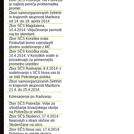
Zbor SČS Pobrežje: Na Pobrežju
je najbolj pereča problematika
promet
Zbori samoorganiziranih četrtnih
in krajevnih skupnosti Maribora
od 14. do 18. aprila 2014
Zbor SČS Magdalena,
10.4.2014: Vključevanje javnosti
naj bo standard
Zbor SČS Koraška vrata:
Poskušali bomo vzpostaviti
plodno sodelovanje z MČ
Zbor SČS Koroška vrata,
10.4.2014: V Koroških vratih si
prizadevajo za primernejšo
prometno ureditev
Zbor SČS Radvanje, 8.4.2014: v
sodelovanju s SČS Nova vas bi
se lotili Pekrskega potoka
Zbori samoorganiziranih četrtnih
in krajevnih skupnosti Maribora
21.4. do 25.4.2014
Kolesarjenje po Radvanju
Zbor SČS Pobrežje: Volje za
izboljšanje bivanjskega okolja
na Pobrežju je veliko
Zbor SČS Studenci, 17.4.2014:
Neposluh s strani občine sili
Studenčane na ulico
Zbor SČS Nova vas, 17.4.2014:
Potrebno je urediti okolico