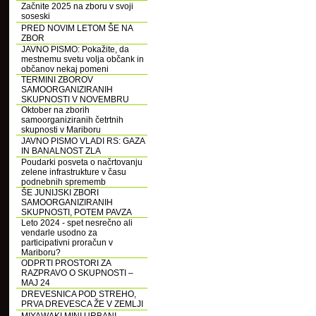
Začnite 2025 na zboru v svoji
soseski
PRED NOVIM LETOM ŠE NA
ZBOR
JAVNO PISMO: Pokažite, da
mestnemu svetu volja občank in
občanov nekaj pomeni
TERMINI ZBOROV
SAMOORGANIZIRANIH
SKUPNOSTI V NOVEMBRU
Oktober na zborih
samoorganiziranih četrtnih
skupnosti v Mariboru
JAVNO PISMO VLADI RS: GAZA
IN BANALNOST ZLA
Poudarki posveta o načrtovanju
zelene infrastrukture v času
podnebnih sprememb
ŠE JUNIJSKI ZBORI
SAMOORGANIZIRANIH
SKUPNOSTI, POTEM PAVZA
Leto 2024 - spet nesrečno ali
vendarle usodno za
participativni proračun v
Mariboru?
ODPRTI PROSTORI ZA
RAZPRAVO O SKUPNOSTI –
MAJ 24
DREVESNICA POD STREHO,
PRVA DREVESCA ŽE V ZEMLJI