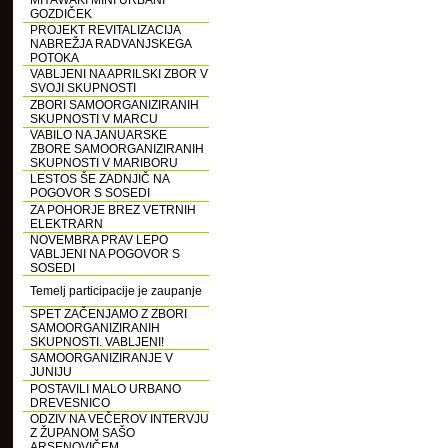
MIYAWAKI MINI URBANI
GOZDIČEK
PROJEKT REVITALIZACIJA
NABREŽJA RADVANJSKEGA
POTOKA
VABLJENI NA APRILSKI ZBOR V
SVOJI SKUPNOSTI
ZBORI SAMOORGANIZIRANIH
SKUPNOSTI V MARCU
VABILO NA JANUARSKE
ZBORE SAMOORGANIZIRANIH
SKUPNOSTI V MARIBORU
LESTOS ŠE ZADNJIČ NA
POGOVOR S SOSEDI
ZA POHORJE BREZ VETRNIH
ELEKTRARN
NOVEMBRA PRAV LEPO
VABLJENI NA POGOVOR S
SOSEDI
Temelj participacije je zaupanje
SPET ZAČENJAMO Z ZBORI
SAMOORGANIZIRANIH
SKUPNOSTI. VABLJENI!
SAMOORGANIZIRANJE V
JUNIJU
POSTAVILI MALO URBANO
DREVESNICO
ODZIV NA VEČEROV INTERVJU
Z ŽUPANOM SAŠO
ARSENOVIČEM