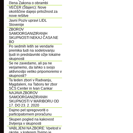
člena Zakona o obrambi
VEČER (Štajerc): Nove
okoliščine dajejo priložnost za
nove rešitve
Javni Poziv upravi LIDL
Slovenije
ZBOROV
SAMOORGANIZIRANIH
SKUPNOSTI NEKAJ ČASA NE
BO
Po sedmih letih se vendarle
premika tudi na sodelovanju
ljudi in predstavniki ožje lokalne
skupnosti
Se ne zavedamo, ali pa ne
verjamemo, da lahko s svojo
aktivnostjo veliko pripomoremo v
skupnosti?
Ta teden zbori v Radvanju,
Magdaleni, na Taboru ter zbor
SČS Center in Ivan Cankar
NAJAVA ZBOROV
SAMOORGANIZIRANIH
SKUPNOSTI V MARIBORU OD
17. DO 23. 2. 2020
Dajmo pet spregovoriti o
participatornem proračunu
Skupen pogled na kakovost
življenja v skupnosti
VABLJENI NA ZBORE: Vpetost v
okolje, v katerem živimo je