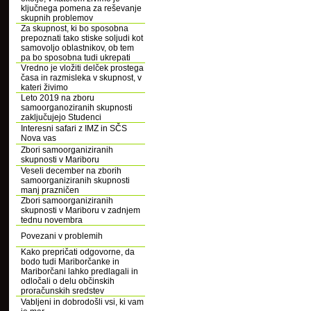
ključnega pomena za reševanje
skupnih problemov
Za skupnost, ki bo sposobna
prepoznati tako stiske soljudi kot
samovoljo oblastnikov, ob tem
pa bo sposobna tudi ukrepati
Vredno je vložiti delček prostega
časa in razmisleka v skupnost, v
kateri živimo
Leto 2019 na zboru
samoorganoziranih skupnosti
zaključujejo Studenci
Interesni safari z IMZ in SČS
Nova vas
Zbori samoorganiziranih
skupnosti v Mariboru
Veseli december na zborih
samoorganiziranih skupnosti
manj prazničen
Zbori samoorganiziranih
skupnosti v Mariboru v zadnjem
tednu novembra
Povezani v problemih
Kako prepričati odgovorne, da
bodo tudi Mariborčanke in
Mariborčani lahko predlagali in
odločali o delu občinskih
proračunskih sredstev
Vabljeni in dobrodošli vsi, ki vam