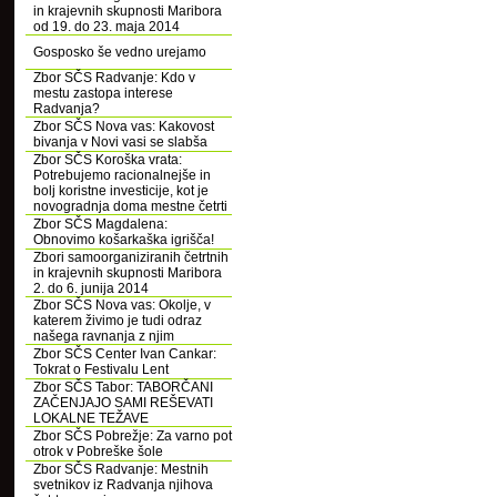
in krajevnih skupnosti Maribora
od 19. do 23. maja 2014
Gosposko še vedno urejamo
Zbor SČS Radvanje: Kdo v
mestu zastopa interese
Radvanja?
Zbor SČS Nova vas: Kakovost
bivanja v Novi vasi se slabša
Zbor SČS Koroška vrata:
Potrebujemo racionalnejše in
bolj koristne investicije, kot je
novogradnja doma mestne četrti
Zbor SČS Magdalena:
Obnovimo košarkaška igrišča!
Zbori samoorganiziranih četrtnih
in krajevnih skupnosti Maribora
2. do 6. junija 2014
Zbor SČS Nova vas: Okolje, v
katerem živimo je tudi odraz
našega ravnanja z njim
Zbor SČS Center Ivan Cankar:
Tokrat o Festivalu Lent
Zbor SČS Tabor: TABORČANI
ZAČENJAJO SAMI REŠEVATI
LOKALNE TEŽAVE
Zbor SČS Pobrežje: Za varno pot
otrok v Pobreške šole
Zbor SČS Radvanje: Mestnih
svetnikov iz Radvanja njihova