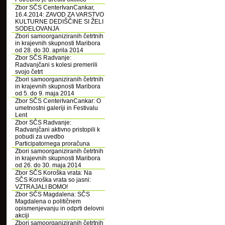
Zbor SČS CenterIvanCankar,
16.4.2014: ZAVOD ZA VARSTVO
KULTURNE DEDIŠČINE SI ŽELI
SODELOVANJA
Zbori samoorganiziranih četrtnih
in krajevnih skupnosti Maribora
od 28. do 30. aprila 2014
Zbor SČS Radvanje:
Radvanjčani s kolesi premerili
svojo četrt
Zbori samoorganiziranih četrtnih
in krajevnih skupnosti Maribora
od 5. do 9. maja 2014
Zbor SČS CenterIvanCankar: O
umetnostni galeriji in Festivalu
Lent
Zbor SČS Radvanje:
Radvanjčani aktivno pristopili k
pobudi za uvedbo
Participatornega proračuna
Zbori samoorganiziranih četrtnih
in krajevnih skupnosti Maribora
od 26. do 30. maja 2014
Zbor SČS Koroška vrata: Na
SČS Koroška vrata so jasni:
VZTRAJALI BOMO!
Zbor SČS Magdalena: SČS
Magdalena o političnem
opismenjevanju in odprti delovni
akciji
Zbori samoorganiziranih četrtnih