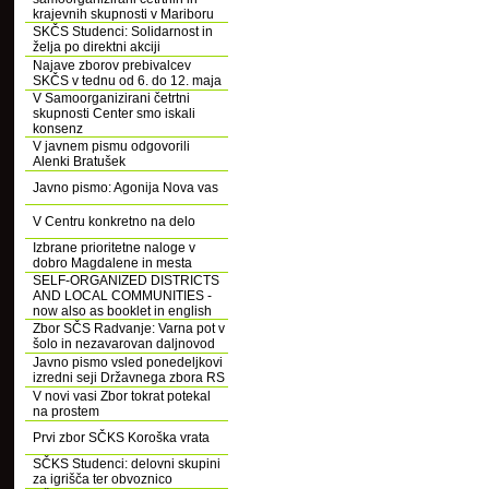
krajevnih skupnosti v Mariboru
SKČS Studenci: Solidarnost in
želja po direktni akciji
Najave zborov prebivalcev
SKČS v tednu od 6. do 12. maja
V Samoorganizirani četrtni
skupnosti Center smo iskali
konsenz
V javnem pismu odgovorili
Alenki Bratušek
Javno pismo: Agonija Nova vas
V Centru konkretno na delo
Izbrane prioritetne naloge v
dobro Magdalene in mesta
SELF-ORGANIZED DISTRICTS
AND LOCAL COMMUNITIES -
now also as booklet in english
Zbor SČS Radvanje: Varna pot v
šolo in nezavarovan daljnovod
Javno pismo vsled ponedeljkovi
izredni seji Državnega zbora RS
V novi vasi Zbor tokrat potekal
na prostem
Prvi zbor SČKS Koroška vrata
SČKS Studenci: delovni skupini
za igrišča ter obvoznico