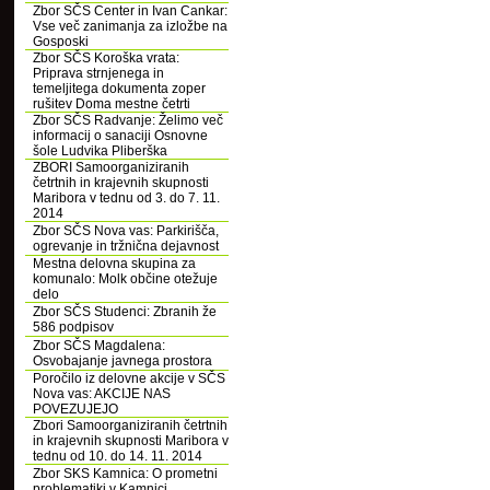
Zbor SČS Center in Ivan Cankar:
Vse več zanimanja za izložbe na
Gosposki
Zbor SČS Koroška vrata:
Priprava strnjenega in
temeljitega dokumenta zoper
rušitev Doma mestne četrti
Zbor SČS Radvanje: Želimo več
informacij o sanaciji Osnovne
šole Ludvika Pliberška
ZBORI Samoorganiziranih
četrtnih in krajevnih skupnosti
Maribora v tednu od 3. do 7. 11.
2014
Zbor SČS Nova vas: Parkirišča,
ogrevanje in tržnična dejavnost
Mestna delovna skupina za
komunalo: Molk občine otežuje
delo
Zbor SČS Studenci: Zbranih že
586 podpisov
Zbor SČS Magdalena:
Osvobajanje javnega prostora
Poročilo iz delovne akcije v SČS
Nova vas: AKCIJE NAS
POVEZUJEJO
Zbori Samoorganiziranih četrtnih
in krajevnih skupnosti Maribora v
tednu od 10. do 14. 11. 2014
Zbor SKS Kamnica: O prometni
problematiki v Kamnici