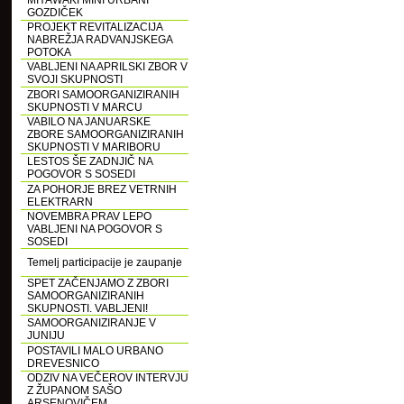
MIYAWAKI MINI URBANI
GOZDIČEK
PROJEKT REVITALIZACIJA
NABREŽJA RADVANJSKEGA
POTOKA
VABLJENI NA APRILSKI ZBOR V
SVOJI SKUPNOSTI
ZBORI SAMOORGANIZIRANIH
SKUPNOSTI V MARCU
VABILO NA JANUARSKE
ZBORE SAMOORGANIZIRANIH
SKUPNOSTI V MARIBORU
LESTOS ŠE ZADNJIČ NA
POGOVOR S SOSEDI
ZA POHORJE BREZ VETRNIH
ELEKTRARN
NOVEMBRA PRAV LEPO
VABLJENI NA POGOVOR S
SOSEDI
Temelj participacije je zaupanje
SPET ZAČENJAMO Z ZBORI
SAMOORGANIZIRANIH
SKUPNOSTI. VABLJENI!
SAMOORGANIZIRANJE V
JUNIJU
POSTAVILI MALO URBANO
DREVESNICO
ODZIV NA VEČEROV INTERVJU
Z ŽUPANOM SAŠO
ARSENOVIČEM