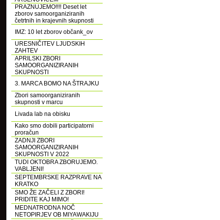
PRAZNUJEMO!!!! Deset let
zborov samoorganiziranih
četrtnih in krajevnih skupnosti
IMZ: 10 let zborov občank_ov
URESNIČITEV LJUDSKIH
ZAHTEV
APRILSKI ZBORI
SAMOORGANIZIRANIH
SKUPNOSTI
3. MARCA BOMO NA ŠTRAJKU
Zbori samoorganiziranih
skupnosti v marcu
Livada lab na obisku
Kako smo dobili participatorni
proračun
ZADNJI ZBORI
SAMOORGANIZIRANIH
SKUPNOSTI V 2022
TUDI OKTOBRA ZBORUJEMO.
VABLJENI!
SEPTEMBRSKE RAZPRAVE NA
KRATKO
SMO ŽE ZAČELI Z ZBORI!
PRIDITE KAJ MIMO!
MEDNATRODNA NOČ
NETOPIRJEV OB MIYAWAKIJU