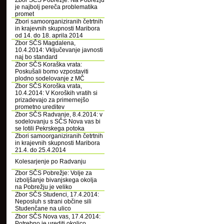
Zbor SČS Pobrežje: Na Pobrežju
je najbolj pereča problematika
promet
Zbori samoorganiziranih četrtnih
in krajevnih skupnosti Maribora
od 14. do 18. aprila 2014
Zbor SČS Magdalena,
10.4.2014: Vključevanje javnosti
naj bo standard
Zbor SČS Koraška vrata:
Poskušali bomo vzpostaviti
plodno sodelovanje z MČ
Zbor SČS Koroška vrata,
10.4.2014: V Koroških vratih si
prizadevajo za primernejšo
prometno ureditev
Zbor SČS Radvanje, 8.4.2014: v
sodelovanju s SČS Nova vas bi
se lotili Pekrskega potoka
Zbori samoorganiziranih četrtnih
in krajevnih skupnosti Maribora
21.4. do 25.4.2014
Kolesarjenje po Radvanju
Zbor SČS Pobrežje: Volje za
izboljšanje bivanjskega okolja
na Pobrežju je veliko
Zbor SČS Studenci, 17.4.2014:
Neposluh s strani občine sili
Studenčane na ulico
Zbor SČS Nova vas, 17.4.2014:
Potrebno je urediti okolico