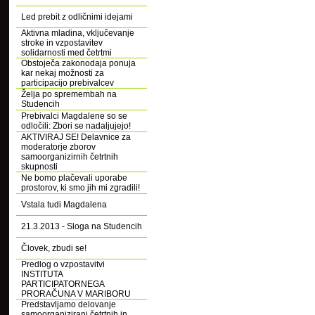
Led prebit z odličnimi idejami
Aktivna mladina, vključevanje
stroke in vzpostavitev
solidarnosti med četrtmi
Obstoječa zakonodaja ponuja
kar nekaj možnosti za
participacijo prebivalcev
Želja po spremembah na
Studencih
Prebivalci Magdalene so se
odločili: Zbori se nadaljujejo!
AKTIVIRAJ SE! Delavnice za
moderatorje zborov
samoorganizirnih četrtnih
skupnosti
Ne bomo plačevali uporabe
prostorov, ki smo jih mi zgradili!
Vstala tudi Magdalena
21.3.2013 - Sloga na Studencih
Človek, zbudi se!
Predlog o vzpostavitvi
INSTITUTA
PARTICIPATORNEGA
PRORAČUNA V MARIBORU
Predstavljamo delovanje
samoorganizirani četrtnih in