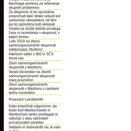
ključnega pomena za reševanje
skupnih problemov
Za skupnost, ki bo sposobna
prepoznati tako stiske soljudi kot
samovoljo oblastnikov, ob tem
pa bo sposobna tudi ukrepati
Vredno je vložiti delček prostega
časa in razmisleka v skupnost, v
kateri živimo
Leto 2019 na zboru
samoorganoziranih skupnosti
zaključujejo Studenci
Interesni safari z IMZ in SČS
Nova vas
Zbori samoorganiziranih
skupnosti v Mariboru
Veseli december na zborih
samoorganiziranih skupnosti
manj prazničen
Zbori samoorganiziranih
skupnosti v Mariboru v zadnjem
tednu novembra
Povezani v problemih
Kako prepričati odgovorne, da
bodo tudi Mariborčanke in
Mariborčani lahko predlagali in
odločali o delu občinskih
proračunskih sredstev
Vabljeni in dobrodošli vsi, ki vam