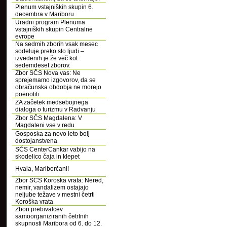
Plenum vstajniških skupin 6.
decembra v Mariboru
Uradni program Plenuma
vstajniških skupin Centralne
evrope
Na sedmih zborih vsak mesec
sodeluje preko sto ljudi –
izvedenih je že več kot
sedemdeset zborov.
Zbor SČS Nova vas: Ne
sprejemamo izgovorov, da se
obračunska obdobja ne morejo
poenotiti
ZA začetek medsebojnega
dialoga o turizmu v Radvanju
Zbor SČS Magdalena: V
Magdaleni vse v redu
Gosposka za novo leto bolj
dostojanstvena
SČS CenterCankar vabijo na
skodelico čaja in klepet
Hvala, Mariborčani!
Zbor SCS Koroska vrata: Nered,
nemir, vandalizem ostajajo
neljube težave v mestni četrti
Koroška vrata
Zbori prebivalcev
samoorganiziranih četrtnih
skupnosti Maribora od 6. do 12.