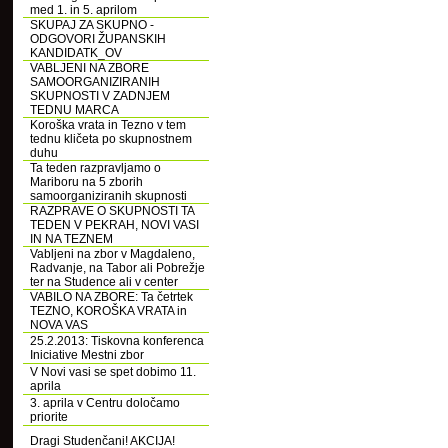
med 1. in 5. aprilom
SKUPAJ ZA SKUPNO -
ODGOVORI ŽUPANSKIH
KANDIDATK_OV
VABLJENI NA ZBORE
SAMOORGANIZIRANIH
SKUPNOSTI V ZADNJEM
TEDNU MARCA
Koroška vrata in Tezno v tem
tednu kličeta po skupnostnem
duhu
Ta teden razpravljamo o
Mariboru na 5 zborih
samoorganiziranih skupnosti
RAZPRAVE O SKUPNOSTI TA
TEDEN V PEKRAH, NOVI VASI
IN NA TEZNEM
Vabljeni na zbor v Magdaleno,
Radvanje, na Tabor ali Pobrežje
ter na Studence ali v center
VABILO NA ZBORE: Ta četrtek
TEZNO, KOROŠKA VRATA in
NOVA VAS
25.2.2013: Tiskovna konferenca
Iniciative Mestni zbor
V Novi vasi se spet dobimo 11.
aprila
3. aprila v Centru določamo
priorite
Dragi Studenčani! AKCIJA!