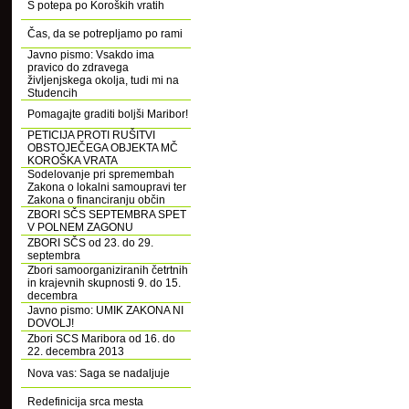
S potepa po Koroških vratih
Čas, da se potrepljamo po rami
Javno pismo: Vsakdo ima
pravico do zdravega
življenjskega okolja, tudi mi na
Studencih
Pomagajte graditi boljši Maribor!
PETICIJA PROTI RUŠITVI
OBSTOJEČEGA OBJEKTA MČ
KOROŠKA VRATA
Sodelovanje pri spremembah
Zakona o lokalni samoupravi ter
Zakona o financiranju občin
ZBORI SČS SEPTEMBRA SPET
V POLNEM ZAGONU
ZBORI SČS od 23. do 29.
septembra
Zbori samoorganiziranih četrtnih
in krajevnih skupnosti 9. do 15.
decembra
Javno pismo: UMIK ZAKONA NI
DOVOLJ!
Zbori SCS Maribora od 16. do
22. decembra 2013
Nova vas: Saga se nadaljuje
Redefinicija srca mesta