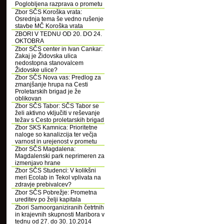
Poglobljena razprava o prometu
Zbor SČS Koroška vrata:
Osrednja tema še vedno rušenje
stavbe MČ Koroška vrata
ZBORI V TEDNU OD 20. DO 24.
OKTOBRA
Zbor SČS center in Ivan Cankar:
Zakaj je Židovska ulica
nedostopna stanovalcem
Židovske ulice?
Zbor SČS Nova vas: Predlog za
zmanjšanje hrupa na Cesti
Proletarskih brigad je že
oblikovan
Zbor SČS Tabor: SČS Tabor se
želi aktivno vključiti v reševanje
težav s Cesto proletarskih brigad
Zbor SKS Kamnica: Prioritetne
naloge so kanalizcija ter večja
varnost in urejenost v prometu
Zbor SČS Magdalena:
Magdalenski park neprimeren za
izmenjavo hrane
Zbor SČS Studenci: V kolikšni
meri Ecolab in Tekol vplivata na
zdravje prebivalcev?
Zbor SČS Pobrežje: Prometna
ureditev po želji kapitala
Zbori Samoorganiziranih četrtnih
in krajevnih skupnosti Maribora v
tednu od 27. do 30. 10.2014