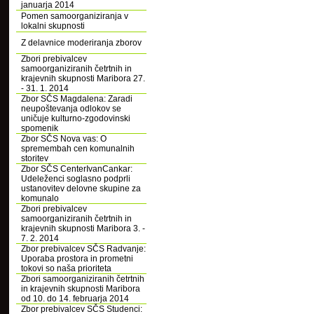
januarja 2014
Pomen samoorganiziranja v
lokalni skupnosti
Z delavnice moderiranja zborov
Zbori prebivalcev
samoorganiziranih četrtnih in
krajevnih skupnosti Maribora 27.
- 31. 1. 2014
Zbor SČS Magdalena: Zaradi
neupoštevanja odlokov se
uničuje kulturno-zgodovinski
spomenik
Zbor SČS Nova vas: O
spremembah cen komunalnih
storitev
Zbor SČS CenterIvanCankar:
Udeleženci soglasno podprli
ustanovitev delovne skupine za
komunalo
Zbori prebivalcev
samoorganiziranih četrtnih in
krajevnih skupnosti Maribora 3. -
7. 2. 2014
Zbor prebivalcev SČS Radvanje:
Uporaba prostora in prometni
tokovi so naša prioriteta
Zbori samoorganiziranih četrtnih
in krajevnih skupnosti Maribora
od 10. do 14. februarja 2014
Zbor prebivalcev SČS Studenci: