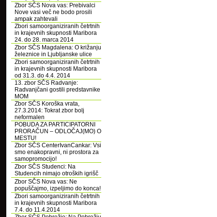
Zbor SČS Nova vas: Prebivalci
Nove vasi več ne bodo prosili
ampak zahtevali
Zbori samoorganiziranih četrtnih
in krajevnih skupnosti Maribora
24. do 28. marca 2014
Zbor SČS Magdalena: O križanju
železnice in Ljubljanske ulice
Zbori samoorganiziranih četrtnih
in krajevnih skupnosti Maribora
od 31.3. do 4.4. 2014
13. zbor SČS Radvanje:
Radvanjčani gostili predstavnike
MOM
Zbor SČS Koroška vrata,
27.3.2014: Tokrat zbor bolj
neformalen
POBUDA ZA PARTICIPATORNI
PRORAČUN – ODLOČAJ(MO) O
MESTU!
Zbor SČS CenterIvanCankar: Vsi
smo enakopravni, ni prostora za
samopromocijo!
Zbor SČS Studenci: Na
Studencih nimajo otroških igrišč
Zbor SČS Nova vas: Ne
popuščajmo, izpeljimo do konca!
Zbori samoorganiziranih četrtnih
in krajevnih skupnosti Maribora
7.4. do 11.4.2014