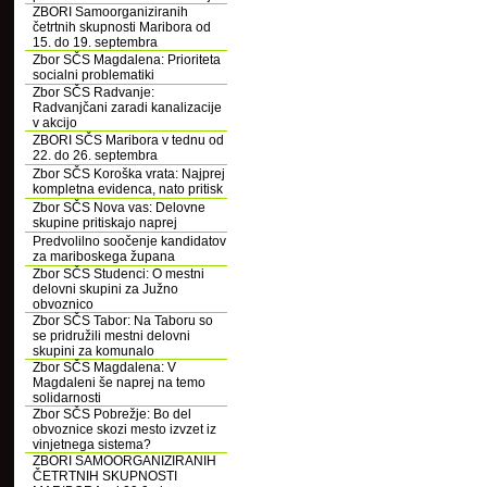
ZBORI Samoorganiziranih
četrtnih skupnosti Maribora od
15. do 19. septembra
Zbor SČS Magdalena: Prioriteta
socialni problematiki
Zbor SČS Radvanje:
Radvanjčani zaradi kanalizacije
v akcijo
ZBORI SČS Maribora v tednu od
22. do 26. septembra
Zbor SČS Koroška vrata: Najprej
kompletna evidenca, nato pritisk
Zbor SČS Nova vas: Delovne
skupine pritiskajo naprej
Predvolilno soočenje kandidatov
za mariboskega župana
Zbor SČS Studenci: O mestni
delovni skupini za Južno
obvoznico
Zbor SČS Tabor: Na Taboru so
se pridružili mestni delovni
skupini za komunalo
Zbor SČS Magdalena: V
Magdaleni še naprej na temo
solidarnosti
Zbor SČS Pobrežje: Bo del
obvoznice skozi mesto izvzet iz
vinjetnega sistema?
ZBORI SAMOORGANIZIRANIH
ČETRTNIH SKUPNOSTI