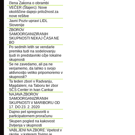
člena Zakona o obrambi
VEČER (Štajerc): Nove
okoliščine dajejo priložnost za
nove rešitve
Javni Poziv upravi LIDL
Slovenije
ZBOROV
SAMOORGANIZIRANIH
SKUPNOSTI NEKAJ ČASA NE
BO
Po sedmih letih se vendarle
premika tudi na sodelovanju
ljudi in predstavniki ožje lokalne
skupnosti
Se ne zavedamo, ali pa ne
verjamemo, da lahko s svojo
aktivnostjo veliko pripomoremo v
skupnosti?
Ta teden zbori v Radvanju,
Magdaleni, na Taboru ter zbor
SČS Center in Ivan Cankar
NAJAVA ZBOROV
SAMOORGANIZIRANIH
SKUPNOSTI V MARIBORU OD
17. DO 23. 2. 2020
Dajmo pet spregovoriti o
participatornem proračunu
Skupen pogled na kakovost
življenja v skupnosti
VABLJENI NA ZBORE: Vpetost v
okolje, v katerem živimo je