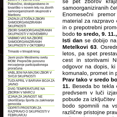
še pet zborov kraja
Pokončno, dostojanstveno in
samoorganiziranih čet
tovariško v novem letu na zborih
samoorganiziranih skupnosti v
Enomesečni premor s
Mariboru
ZADNJI LETOŠNJI ZBORI
material za razpravo 
SAMOORGANIZIRANIH
SKUPNOSTI
in o prepotrebni prom
ZBORI SAMOORGANIZIRANIH
bodo
to sredo, 9. 11
SKUPNOSTI V NOVEMBRU
VABIMO VAS NA ZBORE
Isti dan
se dobijo na
SAMOORGANIZIRANIH
SKUPNOSTI V OKTOBRU
Metelkovi 63
. Osred
Trmasto v trinajsti krog
letos, pa spet presta
Javni poziv Mestnemu svetu
cest in storitvami N
MOM: Preprečite ponovno
mrcvarjenje participativnega
odgovor na dopis, ki
proračuna
komunalo, promet in p
VABLJENI NA MAJSKI ZBOR V
SVOJI SKUPNOSTI
Prav tako v sredo b
TUDI APRIL V BARVAH BOJA ZA
JAVNO
11.
Beseda bo tekla 
DVIG TEMPERATURE NA
predvsem v luči izjav
ZBORIH V MARCU
IZJAVA ZA JAVNOST: NE
pobude za izključitev
izkoriščanju športa za zakrivanje
genocida
bodo spomnili na vs
ODPRTI PROSTORI ZA
različne pristojne pr
RAZPRAVO O SKUPNOSTI V
FEBRUARJU