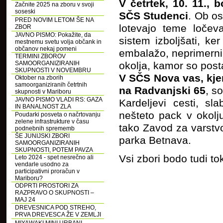
V četrtek, 10. 11., 
Začnite 2025 na zboru v svoji
soseski
SČS Studenci
. Ob os
PRED NOVIM LETOM ŠE NA
lotevajo teme ločev
ZBOR
JAVNO PISMO: Pokažite, da
sistem izboljšati, ke
mestnemu svetu volja občank in
občanov nekaj pomeni
embalažo, neprimerni,
TERMINI ZBOROV
SAMOORGANIZIRANIH
okolja, kamor so post
SKUPNOSTI V NOVEMBRU
V SČS Nova vas, kjer
Oktober na zborih
samoorganiziranih četrtnih
na Radvanjski 65
, s
skupnosti v Mariboru
JAVNO PISMO VLADI RS: GAZA
Kardeljevi cesti, s
IN BANALNOST ZLA
nešteto pack v okolju
Poudarki posveta o načrtovanju
zelene infrastrukture v času
tako Zavod za varstvo
podnebnih sprememb
ŠE JUNIJSKI ZBORI
parka Betnava.
SAMOORGANIZIRANIH
SKUPNOSTI, POTEM PAVZA
Vsi zbori bodo tudi to
Leto 2024 - spet nesrečno ali
vendarle usodno za
participativni proračun v
Mariboru?
ODPRTI PROSTORI ZA
RAZPRAVO O SKUPNOSTI –
MAJ 24
DREVESNICA POD STREHO,
PRVA DREVESCA ŽE V ZEMLJI