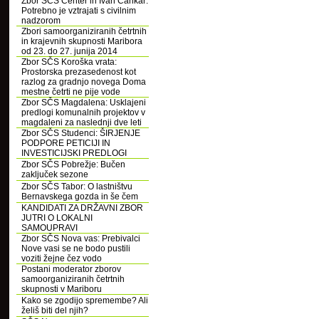
Zbor SČS Center in Ivan Cankar:
Potrebno je vztrajati s civilnim
nadzorom
Zbori samoorganiziranih četrtnih
in krajevnih skupnosti Maribora
od 23. do 27. junija 2014
Zbor SČS Koroška vrata:
Prostorska prezasedenost kot
razlog za gradnjo novega Doma
mestne četrti ne pije vode
Zbor SČS Magdalena: Usklajeni
predlogi komunalnih projektov v
magdaleni za naslednji dve leti
Zbor SČS Studenci: ŠIRJENJE
PODPORE PETICIJI IN
INVESTICIJSKI PREDLOGI
Zbor SČS Pobrežje: Bučen
zaključek sezone
Zbor SČS Tabor: O lastništvu
Bernavskega gozda in še čem
KANDIDATI ZA DRŽAVNI ZBOR
JUTRI O LOKALNI
SAMOUPRAVI
Zbor SČS Nova vas: Prebivalci
Nove vasi se ne bodo pustili
voziti žejne čez vodo
Postani moderator zborov
samoorganiziranih četrtnih
skupnosti v Mariboru
Kako se zgodijo spremembe? Ali
želiš biti del njih?