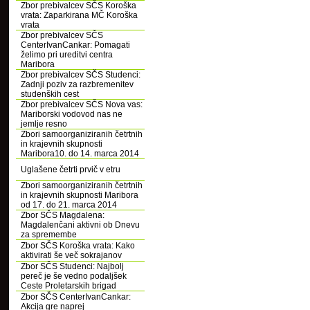
Zbor prebivalcev SČS Koroška
vrata: Zaparkirana MČ Koroška
vrata
Zbor prebivalcev SČS
CenterIvanCankar: Pomagati
želimo pri ureditvi centra
Maribora
Zbor prebivalcev SČS Studenci:
Zadnji poziv za razbremenitev
studenških cest
Zbor prebivalcev SČS Nova vas:
Mariborski vodovod nas ne
jemlje resno
Zbori samoorganiziranih četrtnih
in krajevnih skupnosti
Maribora10. do 14. marca 2014
Uglašene četrti prvič v etru
Zbori samoorganiziranih četrtnih
in krajevnih skupnosti Maribora
od 17. do 21. marca 2014
Zbor SČS Magdalena:
Magdalenčani aktivni ob Dnevu
za spremembe
Zbor SČS Koroška vrata: Kako
aktivirati še več sokrajanov
Zbor SČS Studenci: Najbolj
pereč je še vedno podaljšek
Ceste Proletarskih brigad
Zbor SČS CenterIvanCankar:
Akcija gre naprej