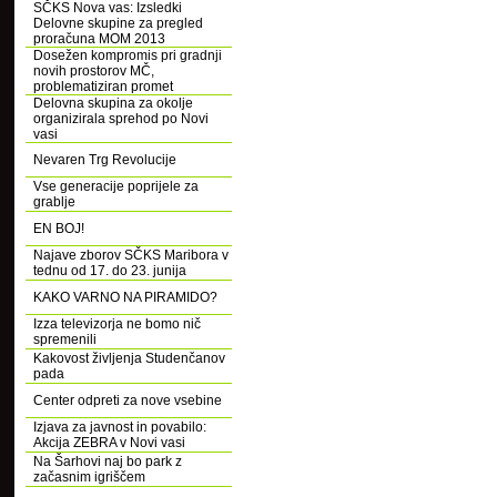
SČKS Nova vas: Izsledki
Delovne skupine za pregled
proračuna MOM 2013
Dosežen kompromis pri gradnji
novih prostorov MČ,
problematiziran promet
Delovna skupina za okolje
organizirala sprehod po Novi
vasi
Nevaren Trg Revolucije
Vse generacije poprijele za
grablje
EN BOJ!
Najave zborov SČKS Maribora v
tednu od 17. do 23. junija
KAKO VARNO NA PIRAMIDO?
Izza televizorja ne bomo nič
spremenili
Kakovost življenja Studenčanov
pada
Center odpreti za nove vsebine
Izjava za javnost in povabilo:
Akcija ZEBRA v Novi vasi
Na Šarhovi naj bo park z
začasnim igriščem