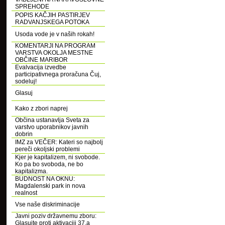
SPREHODE
POPIS KAČJIH PASTIRJEV
RADVANJSKEGA POTOKA
Usoda vode je v naših rokah!
KOMENTARJI NA PROGRAM
VARSTVA OKOLJA MESTNE
OBČINE MARIBOR
Evalvacija izvedbe
participativnega proračuna Čuj,
sodeluj!
Glasuj
Kako z zbori naprej
Občina ustanavlja Sveta za
varstvo uporabnikov javnih
dobrin
IMZ za VEČER: Kateri so najbolj
pereči okoljski problemi
Kjer je kapitalizem, ni svobode.
Ko pa bo svoboda, ne bo
kapitalizma.
BUDNOST NA OKNU:
Magdalenski park in nova
realnost
Vse naše diskriminacije
Javni poziv državnemu zboru:
Glasujte proti aktivaciji 37.a