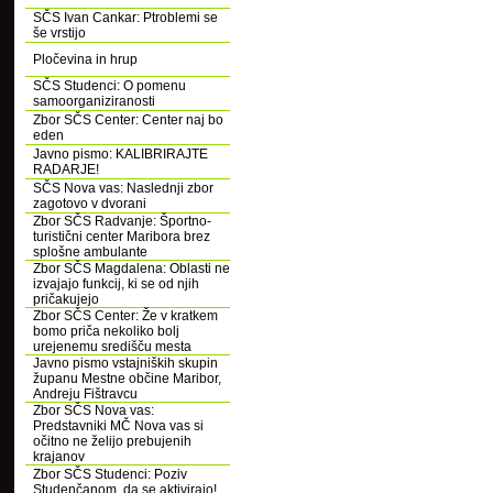
SČS Ivan Cankar: Ptroblemi se
še vrstijo
Pločevina in hrup
SČS Studenci: O pomenu
samoorganiziranosti
Zbor SČS Center: Center naj bo
eden
Javno pismo: KALIBRIRAJTE
RADARJE!
SČS Nova vas: Naslednji zbor
zagotovo v dvorani
Zbor SČS Radvanje: Športno-
turistični center Maribora brez
splošne ambulante
Zbor SČS Magdalena: Oblasti ne
izvajajo funkcij, ki se od njih
pričakujejo
Zbor SČS Center: Že v kratkem
bomo priča nekoliko bolj
urejenemu središču mesta
Javno pismo vstajniških skupin
županu Mestne občine Maribor,
Andreju Fištravcu
Zbor SČS Nova vas:
Predstavniki MČ Nova vas si
očitno ne želijo prebujenih
krajanov
Zbor SČS Studenci: Poziv
Studenčanom, da se aktivirajo!