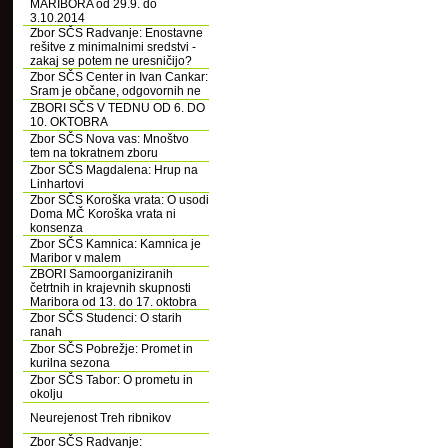
MARIBORA od 29.9. do
3.10.2014
Zbor SČS Radvanje: Enostavne
rešitve z minimalnimi sredstvi -
zakaj se potem ne uresničijo?
Zbor SČS Center in Ivan Cankar:
Sram je občane, odgovornih ne
ZBORI SČS V TEDNU OD 6. DO
10. OKTOBRA
Zbor SČS Nova vas: Mnoštvo
tem na tokratnem zboru
Zbor SČS Magdalena: Hrup na
Linhartovi
Zbor SČS Koroška vrata: O usodi
Doma MČ Koroška vrata ni
konsenza
Zbor SČS Kamnica: Kamnica je
Maribor v malem
ZBORI Samoorganiziranih
četrtnih in krajevnih skupnosti
Maribora od 13. do 17. oktobra
Zbor SČS Studenci: O starih
ranah
Zbor SČS Pobrežje: Promet in
kurilna sezona
Zbor SČS Tabor: O prometu in
okolju
Neurejenost Treh ribnikov
Zbor SČS Radvanje: