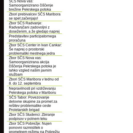
SČS Nova vas:
Samoorganizirano čiščenje
brežine Pekrskega potoka
Zbori prebivalcev SČS Maribora
se spet začenjajo!
Zbor SČS Radvanje:
Radvanjčani zadovoljni z
doseženim, a že gledajo naprej
Predstavitev participatornega
proračuna
Zbor SČS Center in Ivan Cankar:
Še naprej o prostorski
problematiki mestnega jedra
Zbor SČS Nova vas:
Samoorganizirana akcija
čiščenja Pekrskega potoka je
lahko vzgled našim javnim
službam
Zbori SČS Maribora v tednu od
8. do 12. septembra
Nepravilnosti pri vzdrževanju
Pekrskega potoka v Mariboru
SČS Tabor: Povezovanje
delovne skupine za promet za
rešitev problematike ceste
Proletarskih brigad
Zbor SČS Studenci: Zbiranje
podpisov v polnem teku
Zbor SČS Pobrežje: Nujen
ponovni razmislitek o
prometnem režimu na Pobrežju