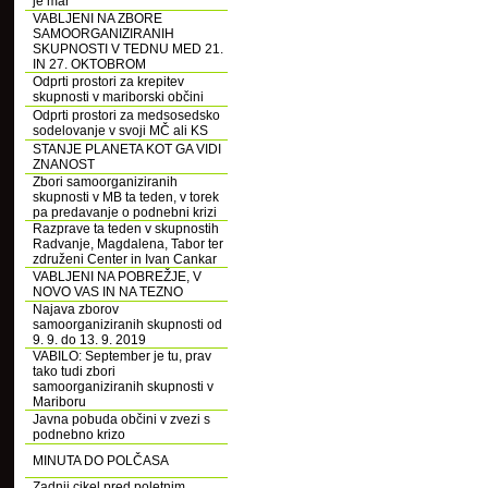
je mar
VABLJENI NA ZBORE
SAMOORGANIZIRANIH
SKUPNOSTI V TEDNU MED 21.
IN 27. OKTOBROM
Odprti prostori za krepitev
skupnosti v mariborski občini
Odprti prostori za medsosedsko
sodelovanje v svoji MČ ali KS
STANJE PLANETA KOT GA VIDI
ZNANOST
Zbori samoorganiziranih
skupnosti v MB ta teden, v torek
pa predavanje o podnebni krizi
Razprave ta teden v skupnostih
Radvanje, Magdalena, Tabor ter
združeni Center in Ivan Cankar
VABLJENI NA POBREŽJE, V
NOVO VAS IN NA TEZNO
Najava zborov
samoorganiziranih skupnosti od
9. 9. do 13. 9. 2019
VABILO: September je tu, prav
tako tudi zbori
samoorganiziranih skupnosti v
Mariboru
Javna pobuda občini v zvezi s
podnebno krizo
MINUTA DO POLČASA
Zadnji cikel pred poletnim