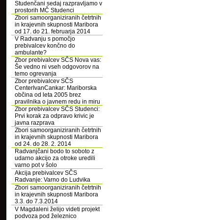
Studenčani sedaj razpravljamo v
prostorih MČ Studenci
Zbori samoorganiziranih četrtnih
in krajevnih skupnosti Maribora
od 17. do 21. februarja 2014
V Radvanju s pomočjo
prebivalcev končno do
ambulante?
Zbor prebivalcev SČS Nova vas:
Še vedno ni vseh odgovorov na
temo ogrevanja
Zbor prebivalcev SČS
CenterIvanCankar: Mariborska
občina od leta 2005 brez
pravilnika o javnem redu in miru
Zbor prebivalcev SČS Studenci:
Prvi korak za odpravo krivic je
javna razprava
Zbori samoorganiziranih četrtnih
in krajevnih skupnosti Maribora
od 24. do 28. 2. 2014
Radvanjčani bodo to soboto z
udarno akcijo za otroke uredili
varno pot v šolo
Akcija prebivalcev SČS
Radvanje: Varno do Ludvika
Zbori samoorganiziranih četrtnih
in krajevnih skupnosti Maribora
3.3. do 7.3.2014
V Magdaleni želijo videti projekt
podvoza pod železnico