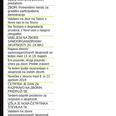
predahom
ZBORI: Pomembno mesto za
graditev participativne
demokracije
Vabljeni na zbor na Tabor, v
Novo vas in na Tezno
Na Teznem o degradaciji
prostora, v Novi vasi o njegovi
obogatitvi
VABLJENI NA ZBORE
SAMOORGANIZIRANIH
SKUPNOSTI: 20.-24.MAJ
Najava zborov
samoorganiziranih skupnosti za
teden med 13. in 19. majem
Eni prazniki, drugi prazniki -
vmes pa zbori. Pridite zraven!
Ta teden ljudje razpravljajo o
skupnosti na osmih zborih
Novičke z zborov med 8. in 21.
aprilom 2019
ČETRTEK JE DAN ZA
RAZPRAVO NA ZBORIH.
PRIDRUŽI SE.
Sedem odprtih prostorov za
razpravo o skupnosti
IZŠLA JE NOVA ČETRTINKA.
ŠTEVILKA 78.
Vabljeni na zbore
samoorganiziranih skupnosti