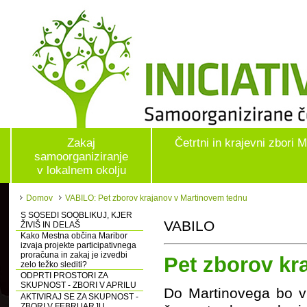
Zakaj
Četrtni in krajevni zbori 
samoorganiziranje
v lokalnem okolju
Domov
VABILO: Pet zborov krajanov v Martinovem tednu
S SOSEDI SOOBLIKUJ, KJER
VABILO
ŽIVIŠ IN DELAŠ
Kako Mestna občina Maribor
izvaja projekte participativnega
proračuna in zakaj je izvedbi
Pet zborov kr
zelo težko slediti?
ODPRTI PROSTORI ZA
SKUPNOST - ZBORI V APRILU
Do Martinovega bo v 
AKTIVIRAJ SE ZA SKUPNOST -
ZBORI V FEBRUARJU