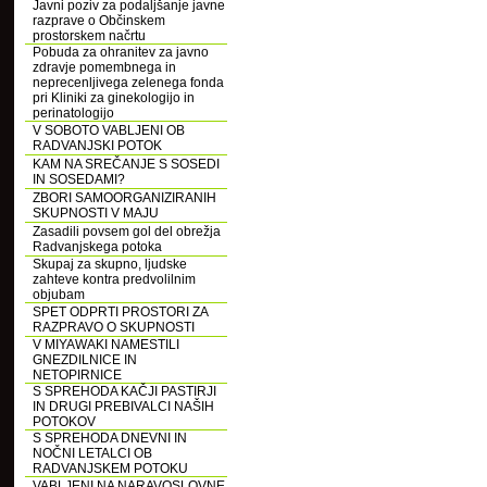
Javni poziv za podaljšanje javne
razprave o Občinskem
prostorskem načrtu
Pobuda za ohranitev za javno
zdravje pomembnega in
neprecenljivega zelenega fonda
pri Kliniki za ginekologijo in
perinatologijo
V SOBOTO VABLJENI OB
RADVANJSKI POTOK
KAM NA SREČANJE S SOSEDI
IN SOSEDAMI?
ZBORI SAMOORGANIZIRANIH
SKUPNOSTI V MAJU
Zasadili povsem gol del obrežja
Radvanjskega potoka
Skupaj za skupno, ljudske
zahteve kontra predvolilnim
objubam
SPET ODPRTI PROSTORI ZA
RAZPRAVO O SKUPNOSTI
V MIYAWAKI NAMESTILI
GNEZDILNICE IN
NETOPIRNICE
S SPREHODA KAČJI PASTIRJI
IN DRUGI PREBIVALCI NAŠIH
POTOKOV
S SPREHODA DNEVNI IN
NOČNI LETALCI OB
RADVANJSKEM POTOKU
VABLJENI NA NARAVOSLOVNE