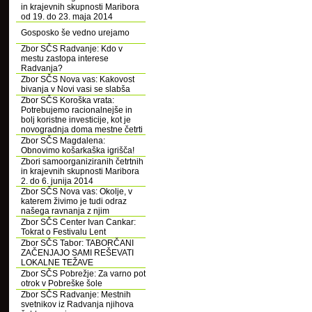
in krajevnih skupnosti Maribora
od 19. do 23. maja 2014
Gosposko še vedno urejamo
Zbor SČS Radvanje: Kdo v
mestu zastopa interese
Radvanja?
Zbor SČS Nova vas: Kakovost
bivanja v Novi vasi se slabša
Zbor SČS Koroška vrata:
Potrebujemo racionalnejše in
bolj koristne investicije, kot je
novogradnja doma mestne četrti
Zbor SČS Magdalena:
Obnovimo košarkaška igrišča!
Zbori samoorganiziranih četrtnih
in krajevnih skupnosti Maribora
2. do 6. junija 2014
Zbor SČS Nova vas: Okolje, v
katerem živimo je tudi odraz
našega ravnanja z njim
Zbor SČS Center Ivan Cankar:
Tokrat o Festivalu Lent
Zbor SČS Tabor: TABORČANI
ZAČENJAJO SAMI REŠEVATI
LOKALNE TEŽAVE
Zbor SČS Pobrežje: Za varno pot
otrok v Pobreške šole
Zbor SČS Radvanje: Mestnih
svetnikov iz Radvanja njihova