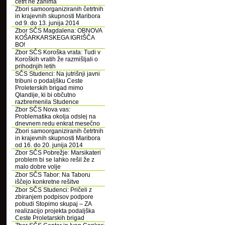
četrt ne zanima
Zbori samoorganiziranih četrtnih
in krajevnih skupnosti Maribora
od 9. do 13. junija 2014
Zbor SČS Magdalena: OBNOVA
KOŠARKARSKEGA IGRIŠČA
BO!
Zbor SČS Koroška vrata: Tudi v
Koroških vratih že razmišljali o
prihodnjih letih
SČS Studenci: Na jutrišnji javni
tribuni o podaljšku Ceste
Proleterskih brigad mimo
Qlandije, ki bi občutno
razbremenila Studence
Zbor SČS Nova vas:
Problematika okolja odslej na
dnevnem redu enkrat mesečno
Zbori samoorganiziranih četrtnih
in krajevnih skupnosti Maribora
od 16. do 20. junija 2014
Zbor SČS Pobrežje: Marsikateri
problem bi se lahko rešil že z
malo dobre volje
Zbor SČS Tabor: Na Taboru
iščejo konkretne rešitve
Zbor SČS Studenci: Pričeli z
zbiranjem podpisov podpore
pobudi Stopimo skupaj – ZA
realizacijo projekta podaljška
Ceste Proletarskih brigad