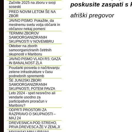
Začnite 2025 na zboru v svoji
poskusite zaspati s
soseski
PRED NOVIM LETOM ŠE NA
afriški pregovor
ZBOR
JAVNO PISMO: Pokažite, da
mestnemu svetu volja občank in
občanov nekaj pomeni
TERMINI ZBOROV
SAMOORGANIZIRANIH
SKUPNOSTI V NOVEMBRU
Oktober na zborih
samoorganiziranih četrtnih
skupnosti v Mariboru
JAVNO PISMO VLADI RS: GAZA
IN BANALNOST ZLA
Poudarki posveta o načrtovanju
zelene infrastrukture v času
podnebnih sprememb
ŠE JUNIJSKI ZBORI
SAMOORGANIZIRANIH
SKUPNOSTI, POTEM PAVZA
Leto 2024 - spet nesrečno ali
vendarle usodno za
participativni proračun v
Mariboru?
ODPRTI PROSTORI ZA
RAZPRAVO O SKUPNOSTI –
MAJ 24
DREVESNICA POD STREHO,
PRVA DREVESCA ŽE V ZEMLJI