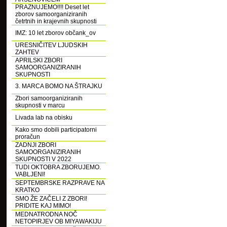
PRAZNUJEMO!!!! Deset let
zborov samoorganiziranih
četrtnih in krajevnih skupnosti
IMZ: 10 let zborov občank_ov
URESNIČITEV LJUDSKIH
ZAHTEV
APRILSKI ZBORI
SAMOORGANIZIRANIH
SKUPNOSTI
3. MARCA BOMO NA ŠTRAJKU
Zbori samoorganiziranih
skupnosti v marcu
Livada lab na obisku
Kako smo dobili participatorni
proračun
ZADNJI ZBORI
SAMOORGANIZIRANIH
SKUPNOSTI V 2022
TUDI OKTOBRA ZBORUJEMO.
VABLJENI!
SEPTEMBRSKE RAZPRAVE NA
KRATKO
SMO ŽE ZAČELI Z ZBORI!
PRIDITE KAJ MIMO!
MEDNATRODNA NOČ
NETOPIRJEV OB MIYAWAKIJU