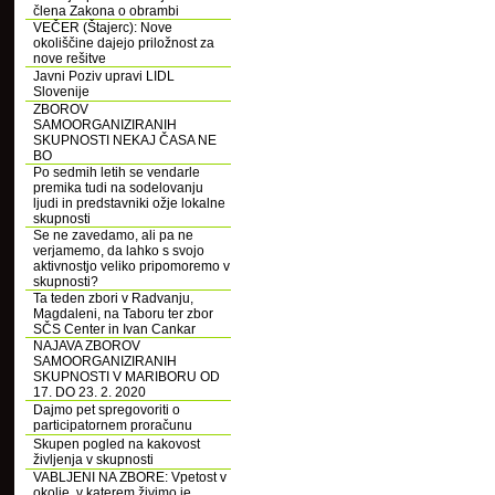
člena Zakona o obrambi
VEČER (Štajerc): Nove
okoliščine dajejo priložnost za
nove rešitve
Javni Poziv upravi LIDL
Slovenije
ZBOROV
SAMOORGANIZIRANIH
SKUPNOSTI NEKAJ ČASA NE
BO
Po sedmih letih se vendarle
premika tudi na sodelovanju
ljudi in predstavniki ožje lokalne
skupnosti
Se ne zavedamo, ali pa ne
verjamemo, da lahko s svojo
aktivnostjo veliko pripomoremo v
skupnosti?
Ta teden zbori v Radvanju,
Magdaleni, na Taboru ter zbor
SČS Center in Ivan Cankar
NAJAVA ZBOROV
SAMOORGANIZIRANIH
SKUPNOSTI V MARIBORU OD
17. DO 23. 2. 2020
Dajmo pet spregovoriti o
participatornem proračunu
Skupen pogled na kakovost
življenja v skupnosti
VABLJENI NA ZBORE: Vpetost v
okolje, v katerem živimo je