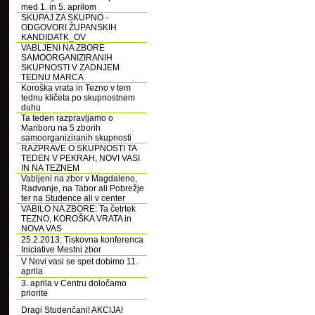
med 1. in 5. aprilom
SKUPAJ ZA SKUPNO -
ODGOVORI ŽUPANSKIH
KANDIDATK_OV
VABLJENI NA ZBORE
SAMOORGANIZIRANIH
SKUPNOSTI V ZADNJEM
TEDNU MARCA
Koroška vrata in Tezno v tem
tednu kličeta po skupnostnem
duhu
Ta teden razpravljamo o
Mariboru na 5 zborih
samoorganiziranih skupnosti
RAZPRAVE O SKUPNOSTI TA
TEDEN V PEKRAH, NOVI VASI
IN NA TEZNEM
Vabljeni na zbor v Magdaleno,
Radvanje, na Tabor ali Pobrežje
ter na Studence ali v center
VABILO NA ZBORE: Ta četrtek
TEZNO, KOROŠKA VRATA in
NOVA VAS
25.2.2013: Tiskovna konferenca
Iniciative Mestni zbor
V Novi vasi se spet dobimo 11.
aprila
3. aprila v Centru določamo
priorite
Dragi Studenčani! AKCIJA!