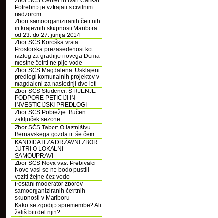
Zbor SČS Center in Ivan Cankar:
Potrebno je vztrajati s civilnim
nadzorom
Zbori samoorganiziranih četrtnih
in krajevnih skupnosti Maribora
od 23. do 27. junija 2014
Zbor SČS Koroška vrata:
Prostorska prezasedenost kot
razlog za gradnjo novega Doma
mestne četrti ne pije vode
Zbor SČS Magdalena: Usklajeni
predlogi komunalnih projektov v
magdaleni za naslednji dve leti
Zbor SČS Studenci: ŠIRJENJE
PODPORE PETICIJI IN
INVESTICIJSKI PREDLOGI
Zbor SČS Pobrežje: Bučen
zaključek sezone
Zbor SČS Tabor: O lastništvu
Bernavskega gozda in še čem
KANDIDATI ZA DRŽAVNI ZBOR
JUTRI O LOKALNI
SAMOUPRAVI
Zbor SČS Nova vas: Prebivalci
Nove vasi se ne bodo pustili
voziti žejne čez vodo
Postani moderator zborov
samoorganiziranih četrtnih
skupnosti v Mariboru
Kako se zgodijo spremembe? Ali
želiš biti del njih?