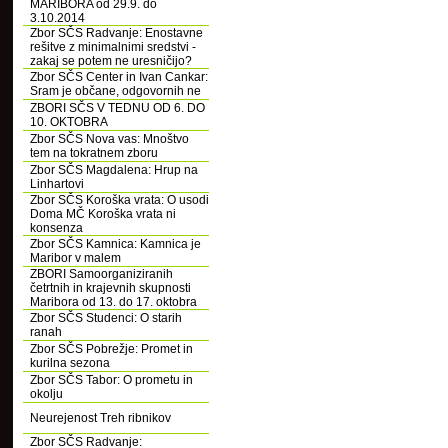
MARIBORA od 29.9. do
3.10.2014
Zbor SČS Radvanje: Enostavne
rešitve z minimalnimi sredstvi -
zakaj se potem ne uresničijo?
Zbor SČS Center in Ivan Cankar:
Sram je občane, odgovornih ne
ZBORI SČS V TEDNU OD 6. DO
10. OKTOBRA
Zbor SČS Nova vas: Mnoštvo
tem na tokratnem zboru
Zbor SČS Magdalena: Hrup na
Linhartovi
Zbor SČS Koroška vrata: O usodi
Doma MČ Koroška vrata ni
konsenza
Zbor SČS Kamnica: Kamnica je
Maribor v malem
ZBORI Samoorganiziranih
četrtnih in krajevnih skupnosti
Maribora od 13. do 17. oktobra
Zbor SČS Studenci: O starih
ranah
Zbor SČS Pobrežje: Promet in
kurilna sezona
Zbor SČS Tabor: O prometu in
okolju
Neurejenost Treh ribnikov
Zbor SČS Radvanje: