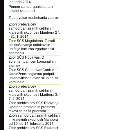
januarja 2014
Pomen samoorganiziranja v
lokalni skupnosti
Z delavnice moderiranja zborov
Zbori prebivalcev
samoorganiziranih četrtnih in
krajevnih skupnosti Maribora 27.
- 31. 1. 2014
Zbor SČS Magdalena: Zaradi
neupoštevanja odlokov se
uničuje kulturno-zgodovinski
spomenik
Zbor SČS Nova vas: O
spremembah cen komunalnih
storitev
Zbor SČS CenterIvanCankar:
Udeleženci soglasno podprli
ustanovitev delovne skupine za
komunalo
Zbori prebivalcev
samoorganiziranih četrtnih in
krajevnih skupnosti Maribora 3. -
7. 2. 2014
Zbor prebivalcev SČS Radvanje:
Uporaba prostora in prometni
tokovi so naša prioriteta
Zbori samoorganiziranih četrtnih
in krajevnih skupnosti Maribora
od 10. do 14. februarja 2014
Zbor prebivalcev SČS Studenci: