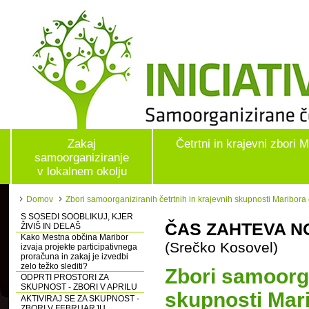
Zakaj
Četrtni in krajevni zbori 
samoorganiziranje
v lokalnem okolju
Domov
Zbori samoorganiziranih četrtnih in krajevnih skupnosti Maribora
S SOSEDI SOOBLIKUJ, KJER
ČAS ZAHTEVA N
ŽIVIŠ IN DELAŠ
Kako Mestna občina Maribor
(Srečko Kosovel)
izvaja projekte participativnega
proračuna in zakaj je izvedbi
zelo težko slediti?
Zbori samoorga
ODPRTI PROSTORI ZA
SKUPNOST - ZBORI V APRILU
skupnosti Mari
AKTIVIRAJ SE ZA SKUPNOST -
ZBORI V FEBRUARJU