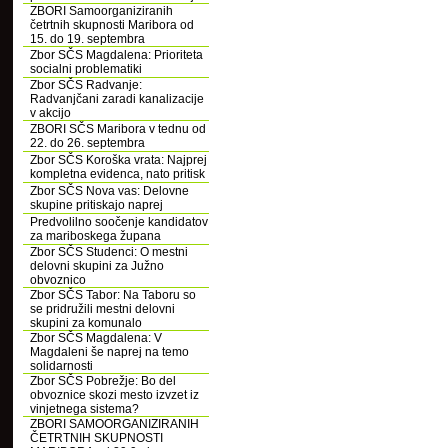
ZBORI Samoorganiziranih
četrtnih skupnosti Maribora od
15. do 19. septembra
Zbor SČS Magdalena: Prioriteta
socialni problematiki
Zbor SČS Radvanje:
Radvanjčani zaradi kanalizacije
v akcijo
ZBORI SČS Maribora v tednu od
22. do 26. septembra
Zbor SČS Koroška vrata: Najprej
kompletna evidenca, nato pritisk
Zbor SČS Nova vas: Delovne
skupine pritiskajo naprej
Predvolilno soočenje kandidatov
za mariboskega župana
Zbor SČS Studenci: O mestni
delovni skupini za Južno
obvoznico
Zbor SČS Tabor: Na Taboru so
se pridružili mestni delovni
skupini za komunalo
Zbor SČS Magdalena: V
Magdaleni še naprej na temo
solidarnosti
Zbor SČS Pobrežje: Bo del
obvoznice skozi mesto izvzet iz
vinjetnega sistema?
ZBORI SAMOORGANIZIRANIH
ČETRTNIH SKUPNOSTI