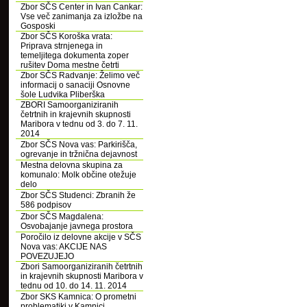
Zbor SČS Center in Ivan Cankar:
Vse več zanimanja za izložbe na
Gosposki
Zbor SČS Koroška vrata:
Priprava strnjenega in
temeljitega dokumenta zoper
rušitev Doma mestne četrti
Zbor SČS Radvanje: Želimo več
informacij o sanaciji Osnovne
šole Ludvika Pliberška
ZBORI Samoorganiziranih
četrtnih in krajevnih skupnosti
Maribora v tednu od 3. do 7. 11.
2014
Zbor SČS Nova vas: Parkirišča,
ogrevanje in tržnična dejavnost
Mestna delovna skupina za
komunalo: Molk občine otežuje
delo
Zbor SČS Studenci: Zbranih že
586 podpisov
Zbor SČS Magdalena:
Osvobajanje javnega prostora
Poročilo iz delovne akcije v SČS
Nova vas: AKCIJE NAS
POVEZUJEJO
Zbori Samoorganiziranih četrtnih
in krajevnih skupnosti Maribora v
tednu od 10. do 14. 11. 2014
Zbor SKS Kamnica: O prometni
problematiki v Kamnici