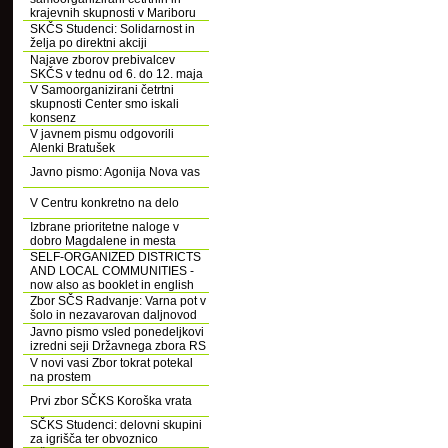
krajevnih skupnosti v Mariboru
SKČS Studenci: Solidarnost in
želja po direktni akciji
Najave zborov prebivalcev
SKČS v tednu od 6. do 12. maja
V Samoorganizirani četrtni
skupnosti Center smo iskali
konsenz
V javnem pismu odgovorili
Alenki Bratušek
Javno pismo: Agonija Nova vas
V Centru konkretno na delo
Izbrane prioritetne naloge v
dobro Magdalene in mesta
SELF-ORGANIZED DISTRICTS
AND LOCAL COMMUNITIES -
now also as booklet in english
Zbor SČS Radvanje: Varna pot v
šolo in nezavarovan daljnovod
Javno pismo vsled ponedeljkovi
izredni seji Državnega zbora RS
V novi vasi Zbor tokrat potekal
na prostem
Prvi zbor SČKS Koroška vrata
SČKS Studenci: delovni skupini
za igrišča ter obvoznico