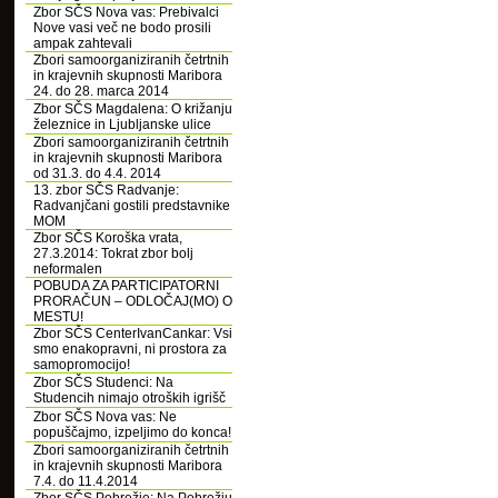
Zbor SČS Nova vas: Prebivalci
Nove vasi več ne bodo prosili
ampak zahtevali
Zbori samoorganiziranih četrtnih
in krajevnih skupnosti Maribora
24. do 28. marca 2014
Zbor SČS Magdalena: O križanju
železnice in Ljubljanske ulice
Zbori samoorganiziranih četrtnih
in krajevnih skupnosti Maribora
od 31.3. do 4.4. 2014
13. zbor SČS Radvanje:
Radvanjčani gostili predstavnike
MOM
Zbor SČS Koroška vrata,
27.3.2014: Tokrat zbor bolj
neformalen
POBUDA ZA PARTICIPATORNI
PRORAČUN – ODLOČAJ(MO) O
MESTU!
Zbor SČS CenterIvanCankar: Vsi
smo enakopravni, ni prostora za
samopromocijo!
Zbor SČS Studenci: Na
Studencih nimajo otroških igrišč
Zbor SČS Nova vas: Ne
popuščajmo, izpeljimo do konca!
Zbori samoorganiziranih četrtnih
in krajevnih skupnosti Maribora
7.4. do 11.4.2014