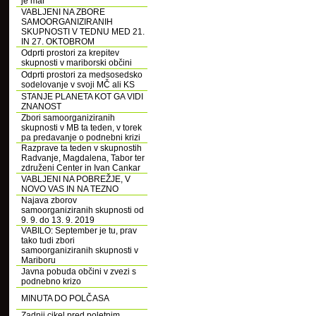
je mar
VABLJENI NA ZBORE
SAMOORGANIZIRANIH
SKUPNOSTI V TEDNU MED 21.
IN 27. OKTOBROM
Odprti prostori za krepitev
skupnosti v mariborski občini
Odprti prostori za medsosedsko
sodelovanje v svoji MČ ali KS
STANJE PLANETA KOT GA VIDI
ZNANOST
Zbori samoorganiziranih
skupnosti v MB ta teden, v torek
pa predavanje o podnebni krizi
Razprave ta teden v skupnostih
Radvanje, Magdalena, Tabor ter
združeni Center in Ivan Cankar
VABLJENI NA POBREŽJE, V
NOVO VAS IN NA TEZNO
Najava zborov
samoorganiziranih skupnosti od
9. 9. do 13. 9. 2019
VABILO: September je tu, prav
tako tudi zbori
samoorganiziranih skupnosti v
Mariboru
Javna pobuda občini v zvezi s
podnebno krizo
MINUTA DO POLČASA
Zadnji cikel pred poletnim