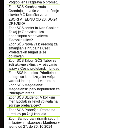
Poglobljena razprava o prometu
Zbor SČS Koroška vrata:
Osrednja tema še vedno rušenje
stavbe MČ Koroška vrata
ZBORI V TEDNU OD 20. DO 24.
OKTOBRA
Zbor SČS center in Ivan Cankar:
Zakaj je Židovska ulica
nedostopna stanovalcem
Židovske ulice?
Zbor SČS Nova vas: Predlog za
zmanjšanje hrupa na Cesti
Proletarskih brigad je že
oblikovan
Zbor SČS Tabor: SČS Tabor se
želi aktivno vključiti v reševanje
težav s Cesto proletarskih brigad
Zbor SKS Kamnica: Prioritetne
naloge so kanalizcija ter večja
varnost in urejenost v prometu
Zbor SČS Magdalena:
Magdalenski park neprimeren za
izmenjavo hrane
Zbor SČS Studenci: V kolikšni
meri Ecolab in Tekol vplivata na
zdravje prebivalcev?
Zbor SČS Pobrežje: Prometna
ureditev po želji kapitala
Zbori Samoorganiziranih četrtnih
in krajevnih skupnosti Maribora v
tednu od 27. do 30. 10.2014