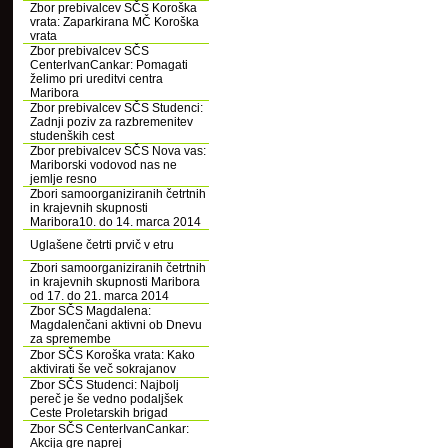
Zbor prebivalcev SČS Koroška
vrata: Zaparkirana MČ Koroška
vrata
Zbor prebivalcev SČS
CenterIvanCankar: Pomagati
želimo pri ureditvi centra
Maribora
Zbor prebivalcev SČS Studenci:
Zadnji poziv za razbremenitev
studenških cest
Zbor prebivalcev SČS Nova vas:
Mariborski vodovod nas ne
jemlje resno
Zbori samoorganiziranih četrtnih
in krajevnih skupnosti
Maribora10. do 14. marca 2014
Uglašene četrti prvič v etru
Zbori samoorganiziranih četrtnih
in krajevnih skupnosti Maribora
od 17. do 21. marca 2014
Zbor SČS Magdalena:
Magdalenčani aktivni ob Dnevu
za spremembe
Zbor SČS Koroška vrata: Kako
aktivirati še več sokrajanov
Zbor SČS Studenci: Najbolj
pereč je še vedno podaljšek
Ceste Proletarskih brigad
Zbor SČS CenterIvanCankar:
Akcija gre naprej