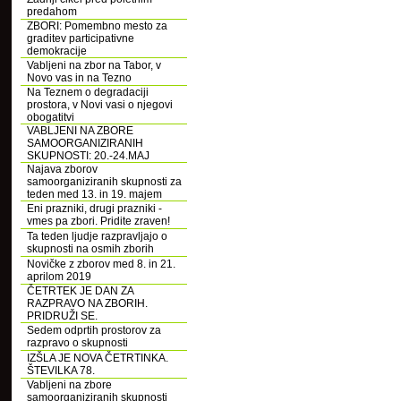
predahom
ZBORI: Pomembno mesto za
graditev participativne
demokracije
Vabljeni na zbor na Tabor, v
Novo vas in na Tezno
Na Teznem o degradaciji
prostora, v Novi vasi o njegovi
obogatitvi
VABLJENI NA ZBORE
SAMOORGANIZIRANIH
SKUPNOSTI: 20.-24.MAJ
Najava zborov
samoorganiziranih skupnosti za
teden med 13. in 19. majem
Eni prazniki, drugi prazniki -
vmes pa zbori. Pridite zraven!
Ta teden ljudje razpravljajo o
skupnosti na osmih zborih
Novičke z zborov med 8. in 21.
aprilom 2019
ČETRTEK JE DAN ZA
RAZPRAVO NA ZBORIH.
PRIDRUŽI SE.
Sedem odprtih prostorov za
razpravo o skupnosti
IZŠLA JE NOVA ČETRTINKA.
ŠTEVILKA 78.
Vabljeni na zbore
samoorganiziranih skupnosti