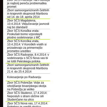
Zbor SČS Pobrežje: Na Pobrežju
je najbolj pereča problematika
promet
Zbori samoorganiziranih četrtnih
in krajevnih skupnosti Maribora
od 14. do 18. aprila 2014
Zbor SČS Magdalena,
10.4.2014: Vključevanje javnosti
naj bo standard
Zbor SČS Koraška vrata:
Poskušali bomo vzpostaviti
plodno sodelovanje z MČ
Zbor SČS Koroška vrata,
10.4.2014: V Koroških vratih si
prizadevajo za primernejšo
prometno ureditev
Zbor SČS Radvanje, 8.4.2014: v
sodelovanju s SČS Nova vas bi
se lotili Pekrskega potoka
Zbori samoorganiziranih četrtnih
in krajevnih skupnosti Maribora
21.4. do 25.4.2014
Kolesarjenje po Radvanju
Zbor SČS Pobrežje: Volje za
izboljšanje bivanjskega okolja
na Pobrežju je veliko
Zbor SČS Studenci, 17.4.2014:
Neposluh s strani občine sili
Studenčane na ulico
Zbor SČS Nova vas, 17.4.2014:
Potrebno je urediti okolico