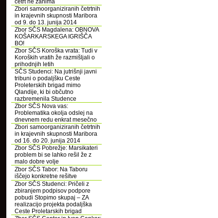
četrt ne zanima
Zbori samoorganiziranih četrtnih
in krajevnih skupnosti Maribora
od 9. do 13. junija 2014
Zbor SČS Magdalena: OBNOVA
KOŠARKARSKEGA IGRIŠČA
BO!
Zbor SČS Koroška vrata: Tudi v
Koroških vratih že razmišljali o
prihodnjih letih
SČS Studenci: Na jutrišnji javni
tribuni o podaljšku Ceste
Proleterskih brigad mimo
Qlandije, ki bi občutno
razbremenila Studence
Zbor SČS Nova vas:
Problematika okolja odslej na
dnevnem redu enkrat mesečno
Zbori samoorganiziranih četrtnih
in krajevnih skupnosti Maribora
od 16. do 20. junija 2014
Zbor SČS Pobrežje: Marsikateri
problem bi se lahko rešil že z
malo dobre volje
Zbor SČS Tabor: Na Taboru
iščejo konkretne rešitve
Zbor SČS Studenci: Pričeli z
zbiranjem podpisov podpore
pobudi Stopimo skupaj – ZA
realizacijo projekta podaljška
Ceste Proletarskih brigad