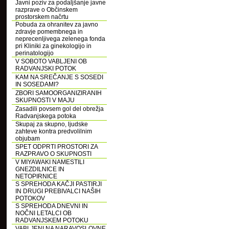
Javni poziv za podaljšanje javne
razprave o Občinskem
prostorskem načrtu
Pobuda za ohranitev za javno
zdravje pomembnega in
neprecenljivega zelenega fonda
pri Kliniki za ginekologijo in
perinatologijo
V SOBOTO VABLJENI OB
RADVANJSKI POTOK
KAM NA SREČANJE S SOSEDI
IN SOSEDAMI?
ZBORI SAMOORGANIZIRANIH
SKUPNOSTI V MAJU
Zasadili povsem gol del obrežja
Radvanjskega potoka
Skupaj za skupno, ljudske
zahteve kontra predvolilnim
objubam
SPET ODPRTI PROSTORI ZA
RAZPRAVO O SKUPNOSTI
V MIYAWAKI NAMESTILI
GNEZDILNICE IN
NETOPIRNICE
S SPREHODA KAČJI PASTIRJI
IN DRUGI PREBIVALCI NAŠIH
POTOKOV
S SPREHODA DNEVNI IN
NOČNI LETALCI OB
RADVANJSKEM POTOKU
VABLJENI NA NARAVOSLOVNE