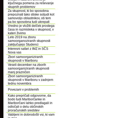
ključnega pomena za reševanje
skupnih problemov
Za skupnost, ki bo sposobna
prepoznati tako stiske soljudi kot
samovoljo oblastnikov, ob tem
pa bo sposobna tudi ukrepati
Vredno je vložiti delček prostega
časa in razmisleka v skupnost, v
kateri živimo
Leto 2019 na zboru
samoorganoziranih skupnosti
zaključujejo Studenci
Interesni safari z IMZ in SČS
Nova vas
Zbori samoorganiziranih
skupnosti v Mariboru
Veseli december na zborih
samoorganiziranih skupnosti
manj prazničen
Zbori samoorganiziranih
skupnosti v Mariboru v zadnjem
tednu novembra
Povezani v problemih
Kako prepričati odgovorne, da
bodo tudi Mariborčanke in
Mariborčani lahko predlagali in
odločali o delu občinskih
proračunskih sredstev
Vabljeni in dobrodošli vsi, ki vam