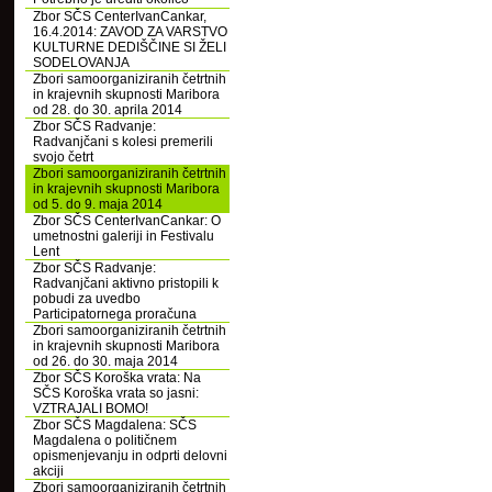
Zbor SČS CenterIvanCankar,
16.4.2014: ZAVOD ZA VARSTVO
KULTURNE DEDIŠČINE SI ŽELI
SODELOVANJA
Zbori samoorganiziranih četrtnih
in krajevnih skupnosti Maribora
od 28. do 30. aprila 2014
Zbor SČS Radvanje:
Radvanjčani s kolesi premerili
svojo četrt
Zbori samoorganiziranih četrtnih
in krajevnih skupnosti Maribora
od 5. do 9. maja 2014
Zbor SČS CenterIvanCankar: O
umetnostni galeriji in Festivalu
Lent
Zbor SČS Radvanje:
Radvanjčani aktivno pristopili k
pobudi za uvedbo
Participatornega proračuna
Zbori samoorganiziranih četrtnih
in krajevnih skupnosti Maribora
od 26. do 30. maja 2014
Zbor SČS Koroška vrata: Na
SČS Koroška vrata so jasni:
VZTRAJALI BOMO!
Zbor SČS Magdalena: SČS
Magdalena o političnem
opismenjevanju in odprti delovni
akciji
Zbori samoorganiziranih četrtnih