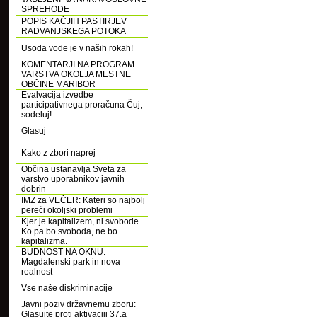
SPREHODE
POPIS KAČJIH PASTIRJEV
RADVANJSKEGA POTOKA
Usoda vode je v naših rokah!
KOMENTARJI NA PROGRAM
VARSTVA OKOLJA MESTNE
OBČINE MARIBOR
Evalvacija izvedbe
participativnega proračuna Čuj,
sodeluj!
Glasuj
Kako z zbori naprej
Občina ustanavlja Sveta za
varstvo uporabnikov javnih
dobrin
IMZ za VEČER: Kateri so najbolj
pereči okoljski problemi
Kjer je kapitalizem, ni svobode.
Ko pa bo svoboda, ne bo
kapitalizma.
BUDNOST NA OKNU:
Magdalenski park in nova
realnost
Vse naše diskriminacije
Javni poziv državnemu zboru:
Glasujte proti aktivaciji 37.a