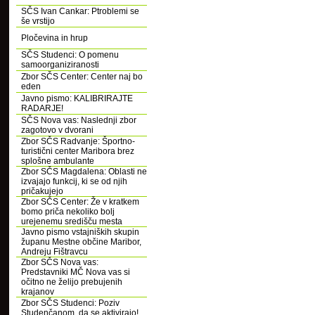
SČS Ivan Cankar: Ptroblemi se
še vrstijo
Pločevina in hrup
SČS Studenci: O pomenu
samoorganiziranosti
Zbor SČS Center: Center naj bo
eden
Javno pismo: KALIBRIRAJTE
RADARJE!
SČS Nova vas: Naslednji zbor
zagotovo v dvorani
Zbor SČS Radvanje: Športno-
turistični center Maribora brez
splošne ambulante
Zbor SČS Magdalena: Oblasti ne
izvajajo funkcij, ki se od njih
pričakujejo
Zbor SČS Center: Že v kratkem
bomo priča nekoliko bolj
urejenemu središču mesta
Javno pismo vstajniških skupin
županu Mestne občine Maribor,
Andreju Fištravcu
Zbor SČS Nova vas:
Predstavniki MČ Nova vas si
očitno ne želijo prebujenih
krajanov
Zbor SČS Studenci: Poziv
Studenčanom, da se aktivirajo!