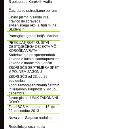
S potepa po Koroških vratih
Čas, da se potrepljamo po rami
Javno pismo: Vsakdo ima
pravico do zdravega
življenjskega okolja, tudi mi na
Studencih
Pomagajte graditi boljši Maribor!
PETICIJA PROTI RUŠITVI
OBSTOJEČEGA OBJEKTA MČ
KOROŠKA VRATA
Sodelovanje pri spremembah
Zakona o lokalni samoupravi ter
Zakona o financiranju občin
ZBORI SČS SEPTEMBRA SPET
V POLNEM ZAGONU
ZBORI SČS od 23. do 29.
septembra
Zbori samoorganiziranih četrtnih
in krajevnih skupnosti 9. do 15.
decembra
Javno pismo: UMIK ZAKONA NI
DOVOLJ!
Zbori SCS Maribora od 16. do
22. decembra 2013
Nova vas: Saga se nadaljuje
Redefinicija srca mesta