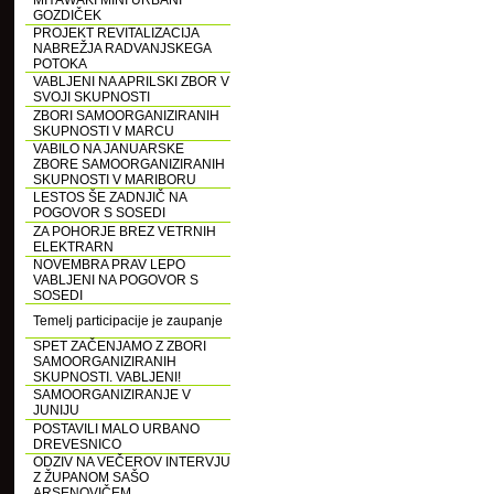
MIYAWAKI MINI URBANI
GOZDIČEK
PROJEKT REVITALIZACIJA
NABREŽJA RADVANJSKEGA
POTOKA
VABLJENI NA APRILSKI ZBOR V
SVOJI SKUPNOSTI
ZBORI SAMOORGANIZIRANIH
SKUPNOSTI V MARCU
VABILO NA JANUARSKE
ZBORE SAMOORGANIZIRANIH
SKUPNOSTI V MARIBORU
LESTOS ŠE ZADNJIČ NA
POGOVOR S SOSEDI
ZA POHORJE BREZ VETRNIH
ELEKTRARN
NOVEMBRA PRAV LEPO
VABLJENI NA POGOVOR S
SOSEDI
Temelj participacije je zaupanje
SPET ZAČENJAMO Z ZBORI
SAMOORGANIZIRANIH
SKUPNOSTI. VABLJENI!
SAMOORGANIZIRANJE V
JUNIJU
POSTAVILI MALO URBANO
DREVESNICO
ODZIV NA VEČEROV INTERVJU
Z ŽUPANOM SAŠO
ARSENOVIČEM