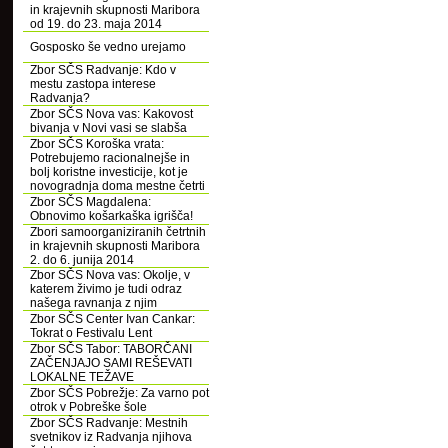
in krajevnih skupnosti Maribora
od 19. do 23. maja 2014
Gosposko še vedno urejamo
Zbor SČS Radvanje: Kdo v
mestu zastopa interese
Radvanja?
Zbor SČS Nova vas: Kakovost
bivanja v Novi vasi se slabša
Zbor SČS Koroška vrata:
Potrebujemo racionalnejše in
bolj koristne investicije, kot je
novogradnja doma mestne četrti
Zbor SČS Magdalena:
Obnovimo košarkaška igrišča!
Zbori samoorganiziranih četrtnih
in krajevnih skupnosti Maribora
2. do 6. junija 2014
Zbor SČS Nova vas: Okolje, v
katerem živimo je tudi odraz
našega ravnanja z njim
Zbor SČS Center Ivan Cankar:
Tokrat o Festivalu Lent
Zbor SČS Tabor: TABORČANI
ZAČENJAJO SAMI REŠEVATI
LOKALNE TEŽAVE
Zbor SČS Pobrežje: Za varno pot
otrok v Pobreške šole
Zbor SČS Radvanje: Mestnih
svetnikov iz Radvanja njihova