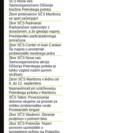
SČS Nova vas:
Samoorganizirano čiščenje
brežine Pekrskega potoka
Zbori prebivalcev SČS Maribora
se spet začenjajo!
Zbor SČS Radvanje:
Radvanjčani zadovoljni z
doseženim, a že gledajo naprej
Predstavitev participatornega
proračuna
Zbor SČS Center in Ivan Cankar:
Še naprej o prostorski
problematiki mestnega jedra
Zbor SČS Nova vas:
Samoorganizirana akcija
čiščenja Pekrskega potoka je
lahko vzgled našim javnim
službam
Zbori SČS Maribora v tednu od
8. do 12. septembra
Nepravilnosti pri vzdrževanju
Pekrskega potoka v Mariboru
SČS Tabor: Povezovanje
delovne skupine za promet za
rešitev problematike ceste
Proletarskih brigad
Zbor SČS Studenci: Zbiranje
podpisov v polnem teku
Zbor SČS Pobrežje: Nujen
ponovni razmislitek o
prometnem režimu na Pobrežju