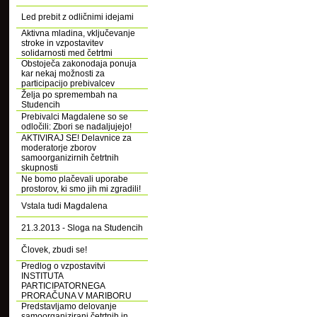
Led prebit z odličnimi idejami
Aktivna mladina, vključevanje
stroke in vzpostavitev
solidarnosti med četrtmi
Obstoječa zakonodaja ponuja
kar nekaj možnosti za
participacijo prebivalcev
Želja po spremembah na
Studencih
Prebivalci Magdalene so se
odločili: Zbori se nadaljujejo!
AKTIVIRAJ SE! Delavnice za
moderatorje zborov
samoorganizirnih četrtnih
skupnosti
Ne bomo plačevali uporabe
prostorov, ki smo jih mi zgradili!
Vstala tudi Magdalena
21.3.2013 - Sloga na Studencih
Človek, zbudi se!
Predlog o vzpostavitvi
INSTITUTA
PARTICIPATORNEGA
PRORAČUNA V MARIBORU
Predstavljamo delovanje
samoorganizirani četrtnih in