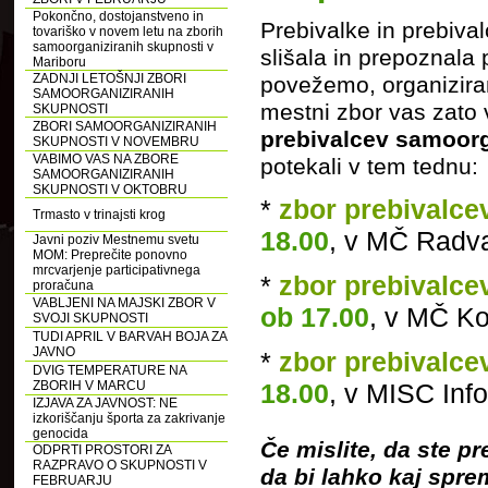
Pokončno, dostojanstveno in
Prebivalke in prebiva
tovariško v novem letu na zborih
samoorganiziranih skupnosti v
slišala in prepoznala p
Mariboru
ZADNJI LETOŠNJI ZBORI
povežemo, organiziramo
SAMOORGANIZIRANIH
mestni zbor vas zato
SKUPNOSTI
ZBORI SAMOORGANIZIRANIH
prebivalcev samoorga
SKUPNOSTI V NOVEMBRU
VABIMO VAS NA ZBORE
potekali v tem tednu:
SAMOORGANIZIRANIH
SKUPNOSTI V OKTOBRU
*
zbor prebivalc
Trmasto v trinajsti krog
18.00
, v MČ Radv
Javni poziv Mestnemu svetu
MOM: Preprečite ponovno
mrcvarjenje participativnega
*
zbor prebivalce
proračuna
VABLJENI NA MAJSKI ZBOR V
ob 17.00
, v MČ Ko
SVOJI SKUPNOSTI
TUDI APRIL V BARVAH BOJA ZA
JAVNO
*
zbor prebivalc
DVIG TEMPERATURE NA
ZBORIH V MARCU
18.00
, v MISC Inf
IZJAVA ZA JAVNOST: NE
izkoriščanju športa za zakrivanje
genocida
Če mislite, da ste p
ODPRTI PROSTORI ZA
RAZPRAVO O SKUPNOSTI V
da bi lahko kaj sprem
FEBRUARJU