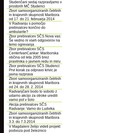
Studenčani sedaj razpravljamo v
prostorih MČ Studenci
Zbori samoorganiziranih četrtnih
in krajevnih skupnosti Maribora
od 17. do 21. februarja 2014
V Radvanju s pomočjo
prebivalcev končno do
ambulante?
Zbor prebivalcev SČS Nova vas:
Še vedno ni vseh odgovorov na
temo ogrevanja
Zbor prebivalcev SČS
CenterIvanCankar: Mariborska
občina od leta 2005 brez
pravilnika o javnem redu in miru
Zbor prebivalcev SČS Studenci:
Prvi korak za odpravo krivic je
javna razprava
Zbori samoorganiziranih četrtnih
in krajevnih skupnosti Maribora
od 24. do 28. 2. 2014
Radvanjčani bodo to soboto z
udarno akcijo za otroke uredili
varno pot v šolo
Akcija prebivalcev SČS
Radvanje: Varno do Ludvika
Zbori samoorganiziranih četrtnih
in krajevnih skupnosti Maribora
3.3. do 7.3.2014
V Magdaleni želijo videti projekt
podvoza pod železnico