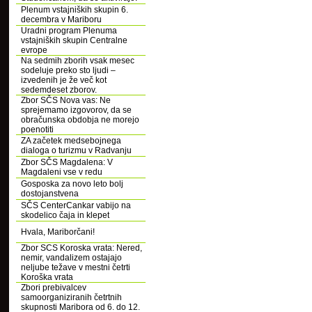
Plenum vstajniških skupin 6.
decembra v Mariboru
Uradni program Plenuma
vstajniških skupin Centralne
evrope
Na sedmih zborih vsak mesec
sodeluje preko sto ljudi –
izvedenih je že več kot
sedemdeset zborov.
Zbor SČS Nova vas: Ne
sprejemamo izgovorov, da se
obračunska obdobja ne morejo
poenotiti
ZA začetek medsebojnega
dialoga o turizmu v Radvanju
Zbor SČS Magdalena: V
Magdaleni vse v redu
Gosposka za novo leto bolj
dostojanstvena
SČS CenterCankar vabijo na
skodelico čaja in klepet
Hvala, Mariborčani!
Zbor SCS Koroska vrata: Nered,
nemir, vandalizem ostajajo
neljube težave v mestni četrti
Koroška vrata
Zbori prebivalcev
samoorganiziranih četrtnih
skupnosti Maribora od 6. do 12.