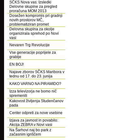
SČKS Nova vas: Izsledki
Delovne skupine za pregled
proračuna MOM 2013
Dosežen kompromis pri gradnji
novih prostorov MČ,
problematiziran promet
Delovna skupina za okolje
organizirala sprehod po Novi
vasi
Nevaren Trg Revolucije
Vse generacije poprijele za
grablje
EN BOJ!
Najave zborov SČKS Maribora v
tednu od 17. do 23. junija
KAKO VARNO NA PIRAMIDO?
Izza televizorja ne bomo nič
spremenili
Kakovost življenja Studenčanov
pada
Center odpreti za nove vsebine
Izjava za javnost in povabilo:
Akcija ZEBRA v Novi vasi
Na Šarhovi naj bo park z
začasnim igriščem