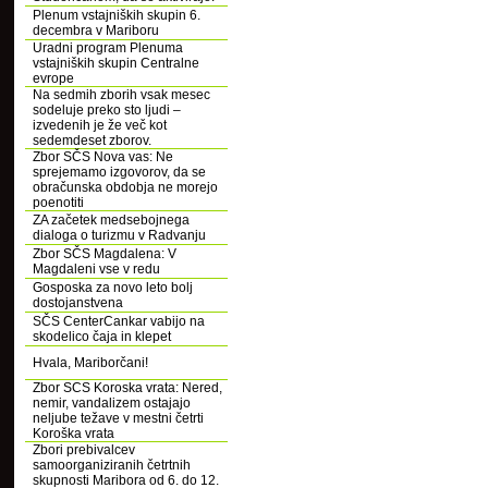
Plenum vstajniških skupin 6.
decembra v Mariboru
Uradni program Plenuma
vstajniških skupin Centralne
evrope
Na sedmih zborih vsak mesec
sodeluje preko sto ljudi –
izvedenih je že več kot
sedemdeset zborov.
Zbor SČS Nova vas: Ne
sprejemamo izgovorov, da se
obračunska obdobja ne morejo
poenotiti
ZA začetek medsebojnega
dialoga o turizmu v Radvanju
Zbor SČS Magdalena: V
Magdaleni vse v redu
Gosposka za novo leto bolj
dostojanstvena
SČS CenterCankar vabijo na
skodelico čaja in klepet
Hvala, Mariborčani!
Zbor SCS Koroska vrata: Nered,
nemir, vandalizem ostajajo
neljube težave v mestni četrti
Koroška vrata
Zbori prebivalcev
samoorganiziranih četrtnih
skupnosti Maribora od 6. do 12.