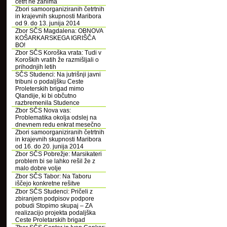
četrt ne zanima
Zbori samoorganiziranih četrtnih
in krajevnih skupnosti Maribora
od 9. do 13. junija 2014
Zbor SČS Magdalena: OBNOVA
KOŠARKARSKEGA IGRIŠČA
BO!
Zbor SČS Koroška vrata: Tudi v
Koroških vratih že razmišljali o
prihodnjih letih
SČS Studenci: Na jutrišnji javni
tribuni o podaljšku Ceste
Proleterskih brigad mimo
Qlandije, ki bi občutno
razbremenila Studence
Zbor SČS Nova vas:
Problematika okolja odslej na
dnevnem redu enkrat mesečno
Zbori samoorganiziranih četrtnih
in krajevnih skupnosti Maribora
od 16. do 20. junija 2014
Zbor SČS Pobrežje: Marsikateri
problem bi se lahko rešil že z
malo dobre volje
Zbor SČS Tabor: Na Taboru
iščejo konkretne rešitve
Zbor SČS Studenci: Pričeli z
zbiranjem podpisov podpore
pobudi Stopimo skupaj – ZA
realizacijo projekta podaljška
Ceste Proletarskih brigad