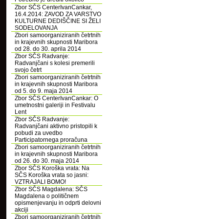
Zbor SČS CenterIvanCankar,
16.4.2014: ZAVOD ZA VARSTVO
KULTURNE DEDIŠČINE SI ŽELI
SODELOVANJA
Zbori samoorganiziranih četrtnih
in krajevnih skupnosti Maribora
od 28. do 30. aprila 2014
Zbor SČS Radvanje:
Radvanjčani s kolesi premerili
svojo četrt
Zbori samoorganiziranih četrtnih
in krajevnih skupnosti Maribora
od 5. do 9. maja 2014
Zbor SČS CenterIvanCankar: O
umetnostni galeriji in Festivalu
Lent
Zbor SČS Radvanje:
Radvanjčani aktivno pristopili k
pobudi za uvedbo
Participatornega proračuna
Zbori samoorganiziranih četrtnih
in krajevnih skupnosti Maribora
od 26. do 30. maja 2014
Zbor SČS Koroška vrata: Na
SČS Koroška vrata so jasni:
VZTRAJALI BOMO!
Zbor SČS Magdalena: SČS
Magdalena o političnem
opismenjevanju in odprti delovni
akciji
Zbori samoorganiziranih četrtnih