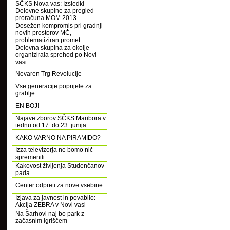
SČKS Nova vas: Izsledki
Delovne skupine za pregled
proračuna MOM 2013
Dosežen kompromis pri gradnji
novih prostorov MČ,
problematiziran promet
Delovna skupina za okolje
organizirala sprehod po Novi
vasi
Nevaren Trg Revolucije
Vse generacije poprijele za
grablje
EN BOJ!
Najave zborov SČKS Maribora v
tednu od 17. do 23. junija
KAKO VARNO NA PIRAMIDO?
Izza televizorja ne bomo nič
spremenili
Kakovost življenja Studenčanov
pada
Center odpreti za nove vsebine
Izjava za javnost in povabilo:
Akcija ZEBRA v Novi vasi
Na Šarhovi naj bo park z
začasnim igriščem