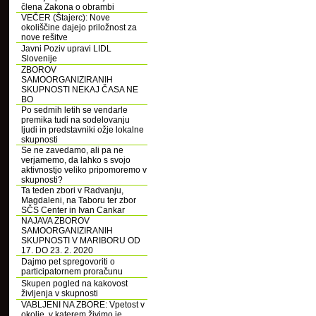
člena Zakona o obrambi
VEČER (Štajerc): Nove
okoliščine dajejo priložnost za
nove rešitve
Javni Poziv upravi LIDL
Slovenije
ZBOROV
SAMOORGANIZIRANIH
SKUPNOSTI NEKAJ ČASA NE
BO
Po sedmih letih se vendarle
premika tudi na sodelovanju
ljudi in predstavniki ožje lokalne
skupnosti
Se ne zavedamo, ali pa ne
verjamemo, da lahko s svojo
aktivnostjo veliko pripomoremo v
skupnosti?
Ta teden zbori v Radvanju,
Magdaleni, na Taboru ter zbor
SČS Center in Ivan Cankar
NAJAVA ZBOROV
SAMOORGANIZIRANIH
SKUPNOSTI V MARIBORU OD
17. DO 23. 2. 2020
Dajmo pet spregovoriti o
participatornem proračunu
Skupen pogled na kakovost
življenja v skupnosti
VABLJENI NA ZBORE: Vpetost v
okolje, v katerem živimo je