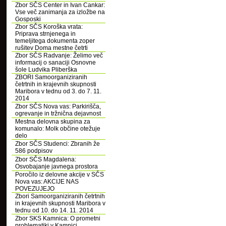
Zbor SČS Center in Ivan Cankar:
Vse več zanimanja za izložbe na
Gosposki
Zbor SČS Koroška vrata:
Priprava strnjenega in
temeljitega dokumenta zoper
rušitev Doma mestne četrti
Zbor SČS Radvanje: Želimo več
informacij o sanaciji Osnovne
šole Ludvika Pliberška
ZBORI Samoorganiziranih
četrtnih in krajevnih skupnosti
Maribora v tednu od 3. do 7. 11.
2014
Zbor SČS Nova vas: Parkirišča,
ogrevanje in tržnična dejavnost
Mestna delovna skupina za
komunalo: Molk občine otežuje
delo
Zbor SČS Studenci: Zbranih že
586 podpisov
Zbor SČS Magdalena:
Osvobajanje javnega prostora
Poročilo iz delovne akcije v SČS
Nova vas: AKCIJE NAS
POVEZUJEJO
Zbori Samoorganiziranih četrtnih
in krajevnih skupnosti Maribora v
tednu od 10. do 14. 11. 2014
Zbor SKS Kamnica: O prometni
problematiki v Kamnici