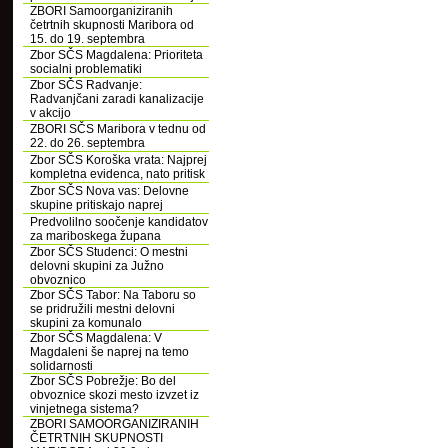
ZBORI Samoorganiziranih
četrtnih skupnosti Maribora od
15. do 19. septembra
Zbor SČS Magdalena: Prioriteta
socialni problematiki
Zbor SČS Radvanje:
Radvanjčani zaradi kanalizacije
v akcijo
ZBORI SČS Maribora v tednu od
22. do 26. septembra
Zbor SČS Koroška vrata: Najprej
kompletna evidenca, nato pritisk
Zbor SČS Nova vas: Delovne
skupine pritiskajo naprej
Predvolilno soočenje kandidatov
za mariboskega župana
Zbor SČS Studenci: O mestni
delovni skupini za Južno
obvoznico
Zbor SČS Tabor: Na Taboru so
se pridružili mestni delovni
skupini za komunalo
Zbor SČS Magdalena: V
Magdaleni še naprej na temo
solidarnosti
Zbor SČS Pobrežje: Bo del
obvoznice skozi mesto izvzet iz
vinjetnega sistema?
ZBORI SAMOORGANIZIRANIH
ČETRTNIH SKUPNOSTI