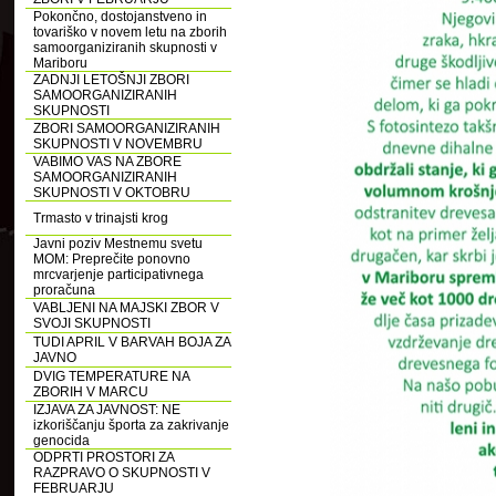
Pokončno, dostojanstveno in
tovariško v novem letu na zborih
samoorganiziranih skupnosti v
Mariboru
ZADNJI LETOŠNJI ZBORI
SAMOORGANIZIRANIH
SKUPNOSTI
ZBORI SAMOORGANIZIRANIH
SKUPNOSTI V NOVEMBRU
VABIMO VAS NA ZBORE
SAMOORGANIZIRANIH
SKUPNOSTI V OKTOBRU
Trmasto v trinajsti krog
Javni poziv Mestnemu svetu
MOM: Preprečite ponovno
mrcvarjenje participativnega
proračuna
VABLJENI NA MAJSKI ZBOR V
SVOJI SKUPNOSTI
TUDI APRIL V BARVAH BOJA ZA
JAVNO
DVIG TEMPERATURE NA
ZBORIH V MARCU
IZJAVA ZA JAVNOST: NE
izkoriščanju športa za zakrivanje
genocida
ODPRTI PROSTORI ZA
RAZPRAVO O SKUPNOSTI V
FEBRUARJU