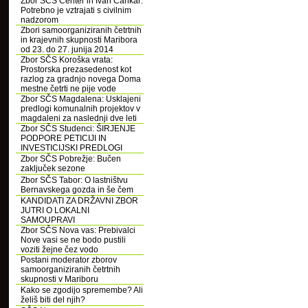
Zbor SČS Center in Ivan Cankar:
Potrebno je vztrajati s civilnim
nadzorom
Zbori samoorganiziranih četrtnih
in krajevnih skupnosti Maribora
od 23. do 27. junija 2014
Zbor SČS Koroška vrata:
Prostorska prezasedenost kot
razlog za gradnjo novega Doma
mestne četrti ne pije vode
Zbor SČS Magdalena: Usklajeni
predlogi komunalnih projektov v
magdaleni za naslednji dve leti
Zbor SČS Studenci: ŠIRJENJE
PODPORE PETICIJI IN
INVESTICIJSKI PREDLOGI
Zbor SČS Pobrežje: Bučen
zaključek sezone
Zbor SČS Tabor: O lastništvu
Bernavskega gozda in še čem
KANDIDATI ZA DRŽAVNI ZBOR
JUTRI O LOKALNI
SAMOUPRAVI
Zbor SČS Nova vas: Prebivalci
Nove vasi se ne bodo pustili
voziti žejne čez vodo
Postani moderator zborov
samoorganiziranih četrtnih
skupnosti v Mariboru
Kako se zgodijo spremembe? Ali
želiš biti del njih?