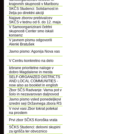
krajevnih skupnosti v Mariboru
SKČS Studenci: Solidarnost in
želja po direktni akciji
Najave zborov prebivalcev
SKČS v tednu od 6. do 12. maja
V Samoorganizirani četrtni
skupnosti Center smo iskali
konsenz
V javnem pismu odgovorili
Alenki Bratušek
Javno pismo: Agonija Nova vas
V Centru konkretno na delo
Izbrane prioritetne naloge v
dobro Magdalene in mesta
SELF-ORGANIZED DISTRICTS
AND LOCAL COMMUNITIES -
now also as booklet in english
Zbor SČS Radvanje: Varna pot v
šolo in nezavarovan daljnovod
Javno pismo vsled ponedeljkovi
izredni seji Državnega zbora RS
V novi vasi Zbor tokrat potekal
na prostem
Prvi zbor SČKS Koroška vrata
SČKS Studenci: delovni skupini
za igrišča ter obvoznico