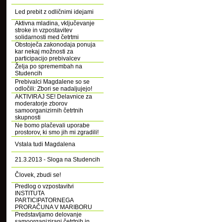
Led prebit z odličnimi idejami
Aktivna mladina, vključevanje
stroke in vzpostavitev
solidarnosti med četrtmi
Obstoječa zakonodaja ponuja
kar nekaj možnosti za
participacijo prebivalcev
Želja po spremembah na
Studencih
Prebivalci Magdalene so se
odločili: Zbori se nadaljujejo!
AKTIVIRAJ SE! Delavnice za
moderatorje zborov
samoorganizirnih četrtnih
skupnosti
Ne bomo plačevali uporabe
prostorov, ki smo jih mi zgradili!
Vstala tudi Magdalena
21.3.2013 - Sloga na Studencih
Človek, zbudi se!
Predlog o vzpostavitvi
INSTITUTA
PARTICIPATORNEGA
PRORAČUNA V MARIBORU
Predstavljamo delovanje
samoorganizirani četrtnih in