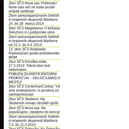
Zbor SČS Nova vas: Prebivalci
Nove vasi več ne bodo prosili
ampak zahtevali
Zbori samoorganiziranih četrtnih
in krajevnih skupnosti Maribora
24. do 28. marca 2014
Zbor SČS Magdalena: O križanju
železnice in Ljubljanske ulice
Zbori samoorganiziranih četrtnih
in krajevnih skupnosti Maribora
od 31.3. do 4.4. 2014
13. zbor SČS Radvanje:
Radvanjčani gostili predstavnike
MOM
Zbor SČS Koroška vrata,
27.3.2014: Tokrat zbor bolj
neformalen
POBUDA ZA PARTICIPATORNI
PRORAČUN – ODLOČAJ(MO) O
MESTU!
Zbor SČS CenterIvanCankar: Vsi
smo enakopravni, ni prostora za
samopromocijo!
Zbor SČS Studenci: Na
Studencih nimajo otroških igrišč
Zbor SČS Nova vas: Ne
popuščajmo, izpeljimo do konca!
Zbori samoorganiziranih četrtnih
in krajevnih skupnosti Maribora
7.4. do 11.4.2014