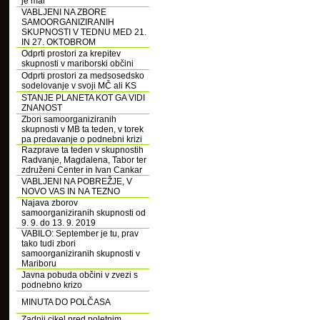
je mar
VABLJENI NA ZBORE
SAMOORGANIZIRANIH
SKUPNOSTI V TEDNU MED 21.
IN 27. OKTOBROM
Odprti prostori za krepitev
skupnosti v mariborski občini
Odprti prostori za medsosedsko
sodelovanje v svoji MČ ali KS
STANJE PLANETA KOT GA VIDI
ZNANOST
Zbori samoorganiziranih
skupnosti v MB ta teden, v torek
pa predavanje o podnebni krizi
Razprave ta teden v skupnostih
Radvanje, Magdalena, Tabor ter
združeni Center in Ivan Cankar
VABLJENI NA POBREŽJE, V
NOVO VAS IN NA TEZNO
Najava zborov
samoorganiziranih skupnosti od
9. 9. do 13. 9. 2019
VABILO: September je tu, prav
tako tudi zbori
samoorganiziranih skupnosti v
Mariboru
Javna pobuda občini v zvezi s
podnebno krizo
MINUTA DO POLČASA
Zadnji cikel pred poletnim