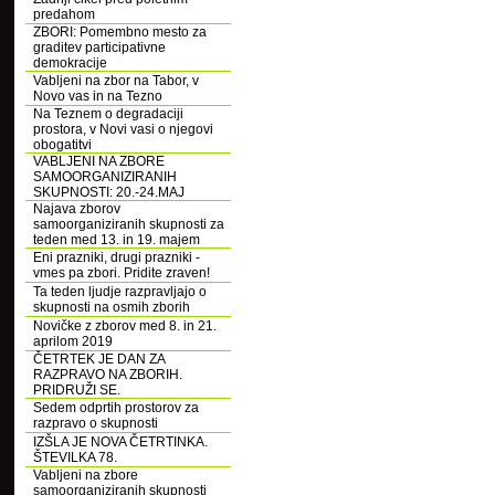
predahom
ZBORI: Pomembno mesto za
graditev participativne
demokracije
Vabljeni na zbor na Tabor, v
Novo vas in na Tezno
Na Teznem o degradaciji
prostora, v Novi vasi o njegovi
obogatitvi
VABLJENI NA ZBORE
SAMOORGANIZIRANIH
SKUPNOSTI: 20.-24.MAJ
Najava zborov
samoorganiziranih skupnosti za
teden med 13. in 19. majem
Eni prazniki, drugi prazniki -
vmes pa zbori. Pridite zraven!
Ta teden ljudje razpravljajo o
skupnosti na osmih zborih
Novičke z zborov med 8. in 21.
aprilom 2019
ČETRTEK JE DAN ZA
RAZPRAVO NA ZBORIH.
PRIDRUŽI SE.
Sedem odprtih prostorov za
razpravo o skupnosti
IZŠLA JE NOVA ČETRTINKA.
ŠTEVILKA 78.
Vabljeni na zbore
samoorganiziranih skupnosti