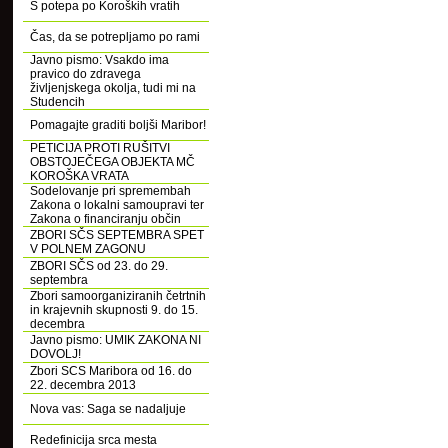
S potepa po Koroških vratih
Čas, da se potrepljamo po rami
Javno pismo: Vsakdo ima
pravico do zdravega
življenjskega okolja, tudi mi na
Studencih
Pomagajte graditi boljši Maribor!
PETICIJA PROTI RUŠITVI
OBSTOJEČEGA OBJEKTA MČ
KOROŠKA VRATA
Sodelovanje pri spremembah
Zakona o lokalni samoupravi ter
Zakona o financiranju občin
ZBORI SČS SEPTEMBRA SPET
V POLNEM ZAGONU
ZBORI SČS od 23. do 29.
septembra
Zbori samoorganiziranih četrtnih
in krajevnih skupnosti 9. do 15.
decembra
Javno pismo: UMIK ZAKONA NI
DOVOLJ!
Zbori SCS Maribora od 16. do
22. decembra 2013
Nova vas: Saga se nadaljuje
Redefinicija srca mesta