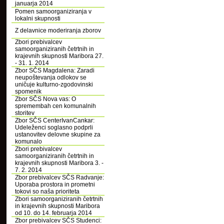
januarja 2014
Pomen samoorganiziranja v
lokalni skupnosti
Z delavnice moderiranja zborov
Zbori prebivalcev
samoorganiziranih četrtnih in
krajevnih skupnosti Maribora 27.
- 31. 1. 2014
Zbor SČS Magdalena: Zaradi
neupoštevanja odlokov se
uničuje kulturno-zgodovinski
spomenik
Zbor SČS Nova vas: O
spremembah cen komunalnih
storitev
Zbor SČS CenterIvanCankar:
Udeleženci soglasno podprli
ustanovitev delovne skupine za
komunalo
Zbori prebivalcev
samoorganiziranih četrtnih in
krajevnih skupnosti Maribora 3. -
7. 2. 2014
Zbor prebivalcev SČS Radvanje:
Uporaba prostora in prometni
tokovi so naša prioriteta
Zbori samoorganiziranih četrtnih
in krajevnih skupnosti Maribora
od 10. do 14. februarja 2014
Zbor prebivalcev SČS Studenci: