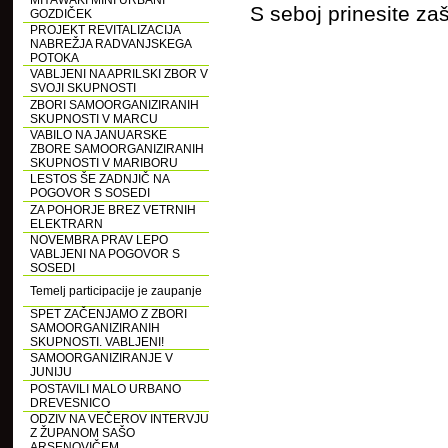
MIYAWAKI MINI URBANI
S seboj prinesite za
GOZDIČEK
PROJEKT REVITALIZACIJA
NABREŽJA RADVANJSKEGA
POTOKA
VABLJENI NA APRILSKI ZBOR V
SVOJI SKUPNOSTI
ZBORI SAMOORGANIZIRANIH
SKUPNOSTI V MARCU
VABILO NA JANUARSKE
ZBORE SAMOORGANIZIRANIH
SKUPNOSTI V MARIBORU
LESTOS ŠE ZADNJIČ NA
POGOVOR S SOSEDI
ZA POHORJE BREZ VETRNIH
ELEKTRARN
NOVEMBRA PRAV LEPO
VABLJENI NA POGOVOR S
SOSEDI
Temelj participacije je zaupanje
SPET ZAČENJAMO Z ZBORI
SAMOORGANIZIRANIH
SKUPNOSTI. VABLJENI!
SAMOORGANIZIRANJE V
JUNIJU
POSTAVILI MALO URBANO
DREVESNICO
ODZIV NA VEČEROV INTERVJU
Z ŽUPANOM SAŠO
ARSENOVIČEM