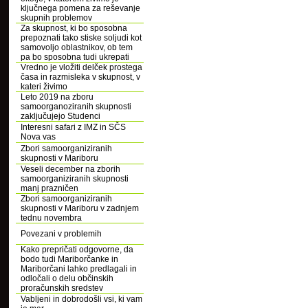
ključnega pomena za reševanje
skupnih problemov
Za skupnost, ki bo sposobna
prepoznati tako stiske soljudi kot
samovoljo oblastnikov, ob tem
pa bo sposobna tudi ukrepati
Vredno je vložiti delček prostega
časa in razmisleka v skupnost, v
kateri živimo
Leto 2019 na zboru
samoorganoziranih skupnosti
zaključujejo Studenci
Interesni safari z IMZ in SČS
Nova vas
Zbori samoorganiziranih
skupnosti v Mariboru
Veseli december na zborih
samoorganiziranih skupnosti
manj prazničen
Zbori samoorganiziranih
skupnosti v Mariboru v zadnjem
tednu novembra
Povezani v problemih
Kako prepričati odgovorne, da
bodo tudi Mariborčanke in
Mariborčani lahko predlagali in
odločali o delu občinskih
proračunskih sredstev
Vabljeni in dobrodošli vsi, ki vam