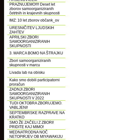
PRAZNUJEMO!!!! Deset let
zborov samoorganiziranih
četrtnih in krajevnih skupnosti
IMZ: 10 let zborov občank_ov
URESNIČITEV LJUDSKIH
ZAHTEV
APRILSKI ZBORI
SAMOORGANIZIRANIH
SKUPNOSTI
3. MARCA BOMO NA ŠTRAJKU
Zbori samoorganiziranih
skupnosti v marcu
Livada lab na obisku
Kako smo dobili participatorni
proračun
ZADNJI ZBORI
SAMOORGANIZIRANIH
SKUPNOSTI V 2022
TUDI OKTOBRA ZBORUJEMO.
VABLJENI!
SEPTEMBRSKE RAZPRAVE NA
KRATKO
SMO ŽE ZAČELI Z ZBORI!
PRIDITE KAJ MIMO!
MEDNATRODNA NOČ
NETOPIRJEV OB MIYAWAKIJU