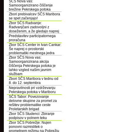
SČS Nova vas:
Samoorganizirano čiščenje
brežine Pekrskega potoka
Zbori prebivalcev SČS Maribora
se spet začenjajo!
Zbor SČS Radvanje:
Radvanjčani zadovoljni z
doseženim, a že gledajo naprej
Predstavitev participatornega
proračuna
Zbor SČS Center in Ivan Cankar:
Še naprej o prostorski
problematiki mestnega jedra
Zbor SČS Nova vas:
Samoorganizirana akcija
čiščenja Pekrskega potoka je
lahko vzgled našim javnim
službam
Zbori SČS Maribora v tednu od
8. do 12. septembra
Nepravilnosti pri vzdrževanju
Pekrskega potoka v Mariboru
SČS Tabor: Povezovanje
delovne skupine za promet za
rešitev problematike ceste
Proletarskih brigad
Zbor SČS Studenci: Zbiranje
podpisov v polnem teku
Zbor SČS Pobrežje: Nujen
ponovni razmislitek o
prometnem režimu na Pobrežju