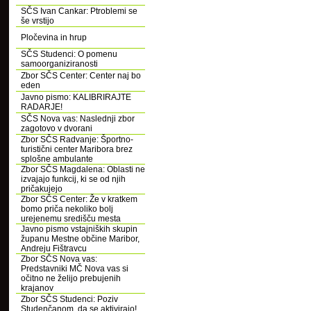
SČS Ivan Cankar: Ptroblemi se
še vrstijo
Pločevina in hrup
SČS Studenci: O pomenu
samoorganiziranosti
Zbor SČS Center: Center naj bo
eden
Javno pismo: KALIBRIRAJTE
RADARJE!
SČS Nova vas: Naslednji zbor
zagotovo v dvorani
Zbor SČS Radvanje: Športno-
turistični center Maribora brez
splošne ambulante
Zbor SČS Magdalena: Oblasti ne
izvajajo funkcij, ki se od njih
pričakujejo
Zbor SČS Center: Že v kratkem
bomo priča nekoliko bolj
urejenemu središču mesta
Javno pismo vstajniških skupin
županu Mestne občine Maribor,
Andreju Fištravcu
Zbor SČS Nova vas:
Predstavniki MČ Nova vas si
očitno ne želijo prebujenih
krajanov
Zbor SČS Studenci: Poziv
Studenčanom, da se aktivirajo!