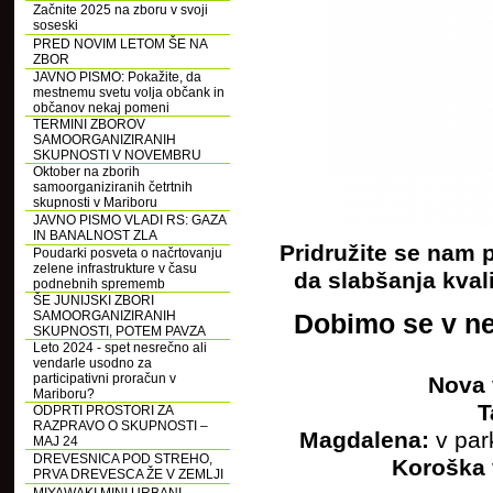
Začnite 2025 na zboru v svoji
soseski
PRED NOVIM LETOM ŠE NA
ZBOR
JAVNO PISMO: Pokažite, da
mestnemu svetu volja občank in
občanov nekaj pomeni
TERMINI ZBOROV
SAMOORGANIZIRANIH
SKUPNOSTI V NOVEMBRU
Oktober na zborih
samoorganiziranih četrtnih
skupnosti v Mariboru
JAVNO PISMO VLADI RS: GAZA
IN BANALNOST ZLA
Pridružite se nam p
Poudarki posveta o načrtovanju
zelene infrastrukture v času
da slabšanja kvali
podnebnih sprememb
ŠE JUNIJSKI ZBORI
SAMOORGANIZIRANIH
Dobimo se v ned
SKUPNOSTI, POTEM PAVZA
Leto 2024 - spet nesrečno ali
vendarle usodno za
participativni proračun v
Nova 
Mariboru?
T
ODPRTI PROSTORI ZA
RAZPRAVO O SKUPNOSTI –
Magdalena:
v par
MAJ 24
DREVESNICA POD STREHO,
Koroška 
PRVA DREVESCA ŽE V ZEMLJI