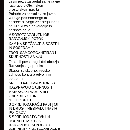
Javni poziv za podaljšanje javne
razprave o Občinskem
prostorskem načrtu
Pobuda za ohranitev za javno
zdravje pomembnega in
neprecenljivega zelenega fonda
pri Kliniki za ginekologijo in
perinatologijo
V SOBOTO VABLJENI OB
RADVANJSKI POTOK
KAM NA SREČANJE S SOSEDI
IN SOSEDAMI?
ZBORI SAMOORGANIZIRANIH
SKUPNOSTI V MAJU
Zasadili povsem gol del obrežja
Radvanjskega potoka
Skupaj za skupno, ljudske
zahteve kontra predvolilnim
objubam
SPET ODPRTI PROSTORI ZA
RAZPRAVO O SKUPNOSTI
V MIYAWAKI NAMESTILI
GNEZDILNICE IN
NETOPIRNICE
S SPREHODA KAČJI PASTIRJI
IN DRUGI PREBIVALCI NAŠIH
POTOKOV
S SPREHODA DNEVNI IN
NOČNI LETALCI OB
RADVANJSKEM POTOKU
VABLJENI NA NARAVOSLOVNE