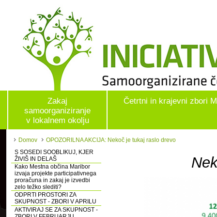
Zakaj
Četrtni in krajevni zbori 
samoorganiziranje
v lokalnem okolju
Domov
OPOZORILNA AKCIJA: Nekoč je tukaj raslo drevo
S SOSEDI SOOBLIKUJ, KJER
Nek
ŽIVIŠ IN DELAŠ
Kako Mestna občina Maribor
izvaja projekte participativnega
proračuna in zakaj je izvedbi
zelo težko slediti?
ODPRTI PROSTORI ZA
SKUPNOST - ZBORI V APRILU
AKTIVIRAJ SE ZA SKUPNOST -
ZBORI V FEBRUARJU