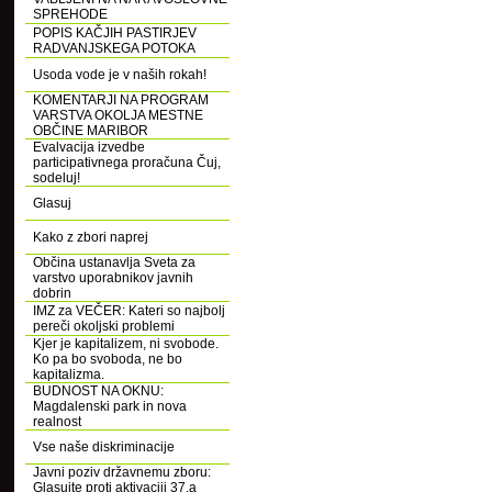
SPREHODE
POPIS KAČJIH PASTIRJEV
RADVANJSKEGA POTOKA
Usoda vode je v naših rokah!
KOMENTARJI NA PROGRAM
VARSTVA OKOLJA MESTNE
OBČINE MARIBOR
Evalvacija izvedbe
participativnega proračuna Čuj,
sodeluj!
Glasuj
Kako z zbori naprej
Občina ustanavlja Sveta za
varstvo uporabnikov javnih
dobrin
IMZ za VEČER: Kateri so najbolj
pereči okoljski problemi
Kjer je kapitalizem, ni svobode.
Ko pa bo svoboda, ne bo
kapitalizma.
BUDNOST NA OKNU:
Magdalenski park in nova
realnost
Vse naše diskriminacije
Javni poziv državnemu zboru:
Glasujte proti aktivaciji 37.a