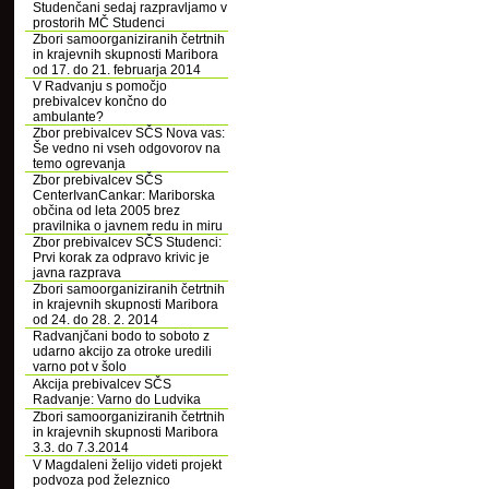
Studenčani sedaj razpravljamo v
prostorih MČ Studenci
Zbori samoorganiziranih četrtnih
in krajevnih skupnosti Maribora
od 17. do 21. februarja 2014
V Radvanju s pomočjo
prebivalcev končno do
ambulante?
Zbor prebivalcev SČS Nova vas:
Še vedno ni vseh odgovorov na
temo ogrevanja
Zbor prebivalcev SČS
CenterIvanCankar: Mariborska
občina od leta 2005 brez
pravilnika o javnem redu in miru
Zbor prebivalcev SČS Studenci:
Prvi korak za odpravo krivic je
javna razprava
Zbori samoorganiziranih četrtnih
in krajevnih skupnosti Maribora
od 24. do 28. 2. 2014
Radvanjčani bodo to soboto z
udarno akcijo za otroke uredili
varno pot v šolo
Akcija prebivalcev SČS
Radvanje: Varno do Ludvika
Zbori samoorganiziranih četrtnih
in krajevnih skupnosti Maribora
3.3. do 7.3.2014
V Magdaleni želijo videti projekt
podvoza pod železnico