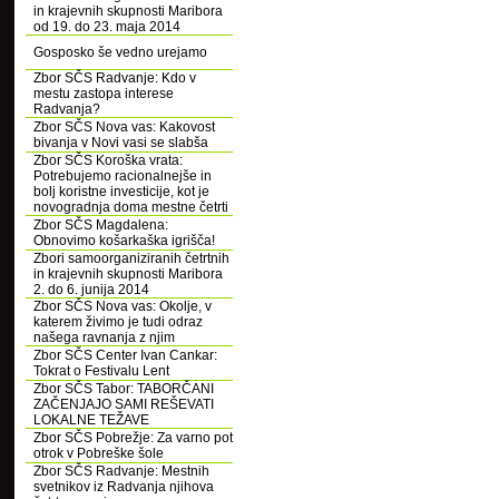
in krajevnih skupnosti Maribora
od 19. do 23. maja 2014
Gosposko še vedno urejamo
Zbor SČS Radvanje: Kdo v
mestu zastopa interese
Radvanja?
Zbor SČS Nova vas: Kakovost
bivanja v Novi vasi se slabša
Zbor SČS Koroška vrata:
Potrebujemo racionalnejše in
bolj koristne investicije, kot je
novogradnja doma mestne četrti
Zbor SČS Magdalena:
Obnovimo košarkaška igrišča!
Zbori samoorganiziranih četrtnih
in krajevnih skupnosti Maribora
2. do 6. junija 2014
Zbor SČS Nova vas: Okolje, v
katerem živimo je tudi odraz
našega ravnanja z njim
Zbor SČS Center Ivan Cankar:
Tokrat o Festivalu Lent
Zbor SČS Tabor: TABORČANI
ZAČENJAJO SAMI REŠEVATI
LOKALNE TEŽAVE
Zbor SČS Pobrežje: Za varno pot
otrok v Pobreške šole
Zbor SČS Radvanje: Mestnih
svetnikov iz Radvanja njihova