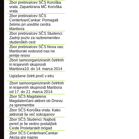
Zbor prebivalcev SČS Koroška
vrata: Zaparkirana MČ Koroška
vrata
Zbor prebivalcev SČS
CenterIvanCankar: Pomagati
želimo pri ureditvi centra
Maribora
Zbor prebivalcev SČS Studenci:
Zadnji poziv za razbremenitev
studenških cest
Zbor prebivalcev SČS Nova vas:
Mariborski vodovod nas ne
jemlje resno
Zbori samoorganiziranih četrtnih
in krajevnih skupnosti
Maribora10. do 14. marca 2014
Uglašene četrti prvič v etru
Zbori samoorganiziranih četrtnih
in krajevnih skupnosti Maribora
od 17. do 21. marca 2014
Zbor SČS Magdalena:
Magdalenčani aktivni ob Dnevu
za spremembe
Zbor SČS Koroška vrata: Kako
aktivirati še več sokrajanov
Zbor SČS Studenci: Najbolj
pereč je še vedno podaljšek
Ceste Proletarskih brigad
Zbor SČS CenterIvanCankar:
Akcija gre naprej