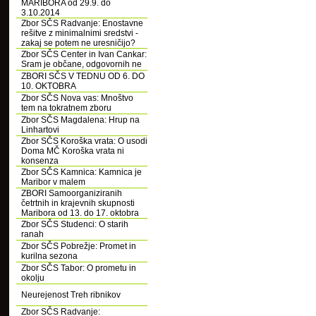
MARIBORA od 29.9. do
3.10.2014
Zbor SČS Radvanje: Enostavne
rešitve z minimalnimi sredstvi -
zakaj se potem ne uresničijo?
Zbor SČS Center in Ivan Cankar:
Sram je občane, odgovornih ne
ZBORI SČS V TEDNU OD 6. DO
10. OKTOBRA
Zbor SČS Nova vas: Mnoštvo
tem na tokratnem zboru
Zbor SČS Magdalena: Hrup na
Linhartovi
Zbor SČS Koroška vrata: O usodi
Doma MČ Koroška vrata ni
konsenza
Zbor SČS Kamnica: Kamnica je
Maribor v malem
ZBORI Samoorganiziranih
četrtnih in krajevnih skupnosti
Maribora od 13. do 17. oktobra
Zbor SČS Studenci: O starih
ranah
Zbor SČS Pobrežje: Promet in
kurilna sezona
Zbor SČS Tabor: O prometu in
okolju
Neurejenost Treh ribnikov
Zbor SČS Radvanje: