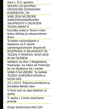
med 1. in 5. aprilom
SKUPAJ ZA SKUPNO -
ODGOVORI ŽUPANSKIH
KANDIDATK_OV
VABLJENI NA ZBORE
SAMOORGANIZIRANIH
SKUPNOSTI V ZADNJEM
TEDNU MARCA
Koroška vrata in Tezno v tem
tednu kličeta po skupnostnem
duhu
Ta teden razpravljamo o
Mariboru na 5 zborih
samoorganiziranih skupnosti
RAZPRAVE O SKUPNOSTI TA
TEDEN V PEKRAH, NOVI VASI
IN NA TEZNEM
Vabljeni na zbor v Magdaleno,
Radvanje, na Tabor ali Pobrežje
ter na Studence ali v center
VABILO NA ZBORE: Ta četrtek
TEZNO, KOROŠKA VRATA in
NOVA VAS
25.2.2013: Tiskovna konferenca
Iniciative Mestni zbor
V Novi vasi se spet dobimo 11.
aprila
3. aprila v Centru določamo
priorite
Dragi Studenčani! AKCIJA!