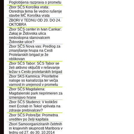
Poglobljena razprava o prometu
Zbor SČS Koroška vrata:
Osrednja tema še vedno rušenje
stavbe MČ Koroška vrata
ZBORI V TEDNU OD 20. DO 24.
OKTOBRA
Zbor SČS center in Ivan Cankar:
Zakaj je Židovska ulica
nedostopna stanovalcem
Židovske ulice?
Zbor SČS Nova vas: Predlog za
zmanjšanje hrupa na Cesti
Proletarskih brigad je že
oblikovan
Zbor SČS Tabor: SČS Tabor se
želi aktivno vključiti v reševanje
težav s Cesto proletarskih brigad
Zbor SKS Kamnica: Prioritetne
naloge so kanalizcija ter večja
varnost in urejenost v prometu
Zbor SČS Magdalena:
Magdalenski park neprimeren za
izmenjavo hrane
Zbor SČS Studenci: V kolikšni
meri Ecolab in Tekol vplivata na
zdravje prebivalcev?
Zbor SČS Pobrežje: Prometna
ureditev po želji kapitala
Zbori Samoorganiziranih četrtnih
in krajevnih skupnosti Maribora v
tednu od 27. do 30. 10.2014