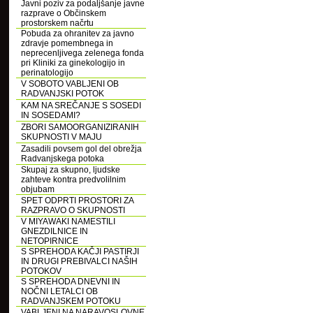
Javni poziv za podaljšanje javne
razprave o Občinskem
prostorskem načrtu
Pobuda za ohranitev za javno
zdravje pomembnega in
neprecenljivega zelenega fonda
pri Kliniki za ginekologijo in
perinatologijo
V SOBOTO VABLJENI OB
RADVANJSKI POTOK
KAM NA SREČANJE S SOSEDI
IN SOSEDAMI?
ZBORI SAMOORGANIZIRANIH
SKUPNOSTI V MAJU
Zasadili povsem gol del obrežja
Radvanjskega potoka
Skupaj za skupno, ljudske
zahteve kontra predvolilnim
objubam
SPET ODPRTI PROSTORI ZA
RAZPRAVO O SKUPNOSTI
V MIYAWAKI NAMESTILI
GNEZDILNICE IN
NETOPIRNICE
S SPREHODA KAČJI PASTIRJI
IN DRUGI PREBIVALCI NAŠIH
POTOKOV
S SPREHODA DNEVNI IN
NOČNI LETALCI OB
RADVANJSKEM POTOKU
VABLJENI NA NARAVOSLOVNE