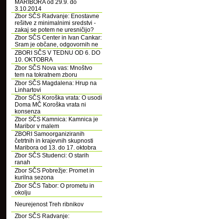
MARIBORA od 29.9. do
3.10.2014
Zbor SČS Radvanje: Enostavne
rešitve z minimalnimi sredstvi -
zakaj se potem ne uresničijo?
Zbor SČS Center in Ivan Cankar:
Sram je občane, odgovornih ne
ZBORI SČS V TEDNU OD 6. DO
10. OKTOBRA
Zbor SČS Nova vas: Mnoštvo
tem na tokratnem zboru
Zbor SČS Magdalena: Hrup na
Linhartovi
Zbor SČS Koroška vrata: O usodi
Doma MČ Koroška vrata ni
konsenza
Zbor SČS Kamnica: Kamnica je
Maribor v malem
ZBORI Samoorganiziranih
četrtnih in krajevnih skupnosti
Maribora od 13. do 17. oktobra
Zbor SČS Studenci: O starih
ranah
Zbor SČS Pobrežje: Promet in
kurilna sezona
Zbor SČS Tabor: O prometu in
okolju
Neurejenost Treh ribnikov
Zbor SČS Radvanje: