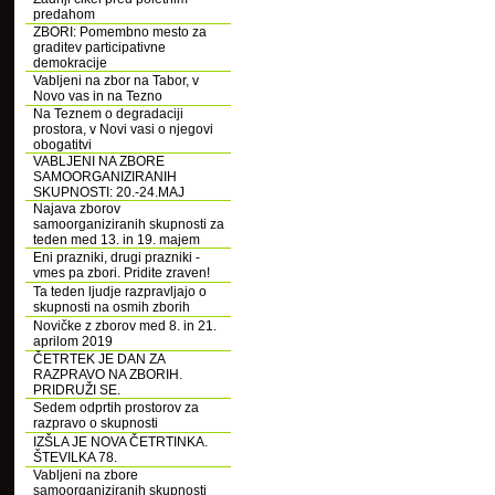
predahom
ZBORI: Pomembno mesto za
graditev participativne
demokracije
Vabljeni na zbor na Tabor, v
Novo vas in na Tezno
Na Teznem o degradaciji
prostora, v Novi vasi o njegovi
obogatitvi
VABLJENI NA ZBORE
SAMOORGANIZIRANIH
SKUPNOSTI: 20.-24.MAJ
Najava zborov
samoorganiziranih skupnosti za
teden med 13. in 19. majem
Eni prazniki, drugi prazniki -
vmes pa zbori. Pridite zraven!
Ta teden ljudje razpravljajo o
skupnosti na osmih zborih
Novičke z zborov med 8. in 21.
aprilom 2019
ČETRTEK JE DAN ZA
RAZPRAVO NA ZBORIH.
PRIDRUŽI SE.
Sedem odprtih prostorov za
razpravo o skupnosti
IZŠLA JE NOVA ČETRTINKA.
ŠTEVILKA 78.
Vabljeni na zbore
samoorganiziranih skupnosti