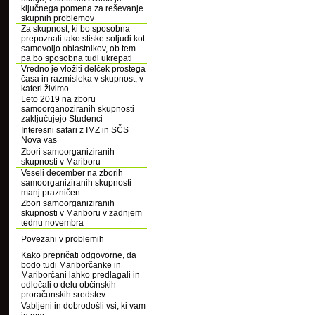
ključnega pomena za reševanje
skupnih problemov
Za skupnost, ki bo sposobna
prepoznati tako stiske soljudi kot
samovoljo oblastnikov, ob tem
pa bo sposobna tudi ukrepati
Vredno je vložiti delček prostega
časa in razmisleka v skupnost, v
kateri živimo
Leto 2019 na zboru
samoorganoziranih skupnosti
zaključujejo Studenci
Interesni safari z IMZ in SČS
Nova vas
Zbori samoorganiziranih
skupnosti v Mariboru
Veseli december na zborih
samoorganiziranih skupnosti
manj prazničen
Zbori samoorganiziranih
skupnosti v Mariboru v zadnjem
tednu novembra
Povezani v problemih
Kako prepričati odgovorne, da
bodo tudi Mariborčanke in
Mariborčani lahko predlagali in
odločali o delu občinskih
proračunskih sredstev
Vabljeni in dobrodošli vsi, ki vam