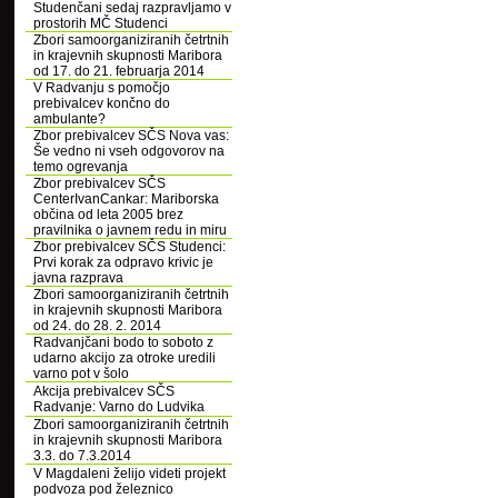
Studenčani sedaj razpravljamo v
prostorih MČ Studenci
Zbori samoorganiziranih četrtnih
in krajevnih skupnosti Maribora
od 17. do 21. februarja 2014
V Radvanju s pomočjo
prebivalcev končno do
ambulante?
Zbor prebivalcev SČS Nova vas:
Še vedno ni vseh odgovorov na
temo ogrevanja
Zbor prebivalcev SČS
CenterIvanCankar: Mariborska
občina od leta 2005 brez
pravilnika o javnem redu in miru
Zbor prebivalcev SČS Studenci:
Prvi korak za odpravo krivic je
javna razprava
Zbori samoorganiziranih četrtnih
in krajevnih skupnosti Maribora
od 24. do 28. 2. 2014
Radvanjčani bodo to soboto z
udarno akcijo za otroke uredili
varno pot v šolo
Akcija prebivalcev SČS
Radvanje: Varno do Ludvika
Zbori samoorganiziranih četrtnih
in krajevnih skupnosti Maribora
3.3. do 7.3.2014
V Magdaleni želijo videti projekt
podvoza pod železnico