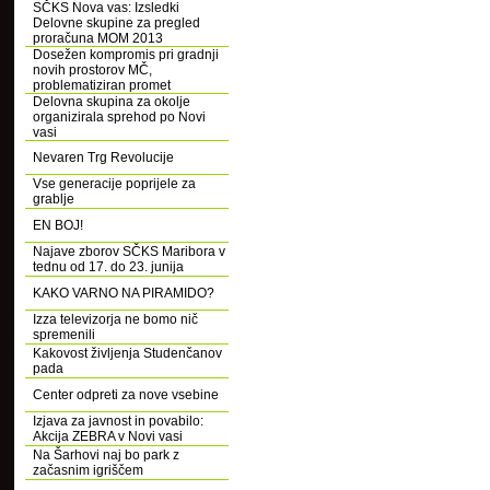
SČKS Nova vas: Izsledki
Delovne skupine za pregled
proračuna MOM 2013
Dosežen kompromis pri gradnji
novih prostorov MČ,
problematiziran promet
Delovna skupina za okolje
organizirala sprehod po Novi
vasi
Nevaren Trg Revolucije
Vse generacije poprijele za
grablje
EN BOJ!
Najave zborov SČKS Maribora v
tednu od 17. do 23. junija
KAKO VARNO NA PIRAMIDO?
Izza televizorja ne bomo nič
spremenili
Kakovost življenja Studenčanov
pada
Center odpreti za nove vsebine
Izjava za javnost in povabilo:
Akcija ZEBRA v Novi vasi
Na Šarhovi naj bo park z
začasnim igriščem