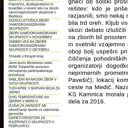
gneči ob šolski pros
Pokončno, dostojanstveno in
rešitev: kdo je pri
tovariško v novem letu na zborih
samoorganiziranih skupnosti v
razjasnili, smo nekaj
Mariboru
ZADNJI LETOŠNJI ZBORI
bila trd oreh. Kljub 
SAMOORGANIZIRANIH
SKUPNOSTI
skozi debato izluščil
ZBORI SAMOORGANIZIRANIH
na zborih bil prisoten
SKUPNOSTI V NOVEMBRU
VABIMO VAS NA ZBORE
in svetniki vzajemno o
SAMOORGANIZIRANIH
SKUPNOSTI V OKTOBRU
oboji bolj uspešni pr
Trmasto v trinajsti krog
čiščenja pohodniških 
Javni poziv Mestnemu svetu
organizatorji dogod
MOM: Preprečite ponovno
mrcvarjenje participativnega
neprimernih prometni
proračuna
Pavešič), lokacij kom
VABLJENI NA MAJSKI ZBOR V
SVOJI SKUPNOSTI
ceste na Medič. Nazad
TUDI APRIL V BARVAH BOJA ZA
JAVNO
KS Kamnica morala pr
DVIG TEMPERATURE NA
dela za 2016.
ZBORIH V MARCU
IZJAVA ZA JAVNOST: NE
izkoriščanju športa za zakrivanje
genocida
ODPRTI PROSTORI ZA
RAZPRAVO O SKUPNOSTI V
FEBRUARJU