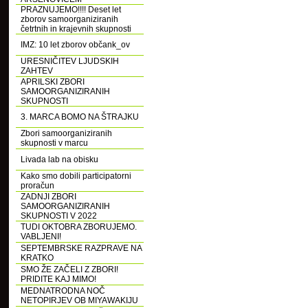
PRAZNUJEMO!!!! Deset let
zborov samoorganiziranih
četrtnih in krajevnih skupnosti
IMZ: 10 let zborov občank_ov
URESNIČITEV LJUDSKIH
ZAHTEV
APRILSKI ZBORI
SAMOORGANIZIRANIH
SKUPNOSTI
3. MARCA BOMO NA ŠTRAJKU
Zbori samoorganiziranih
skupnosti v marcu
Livada lab na obisku
Kako smo dobili participatorni
proračun
ZADNJI ZBORI
SAMOORGANIZIRANIH
SKUPNOSTI V 2022
TUDI OKTOBRA ZBORUJEMO.
VABLJENI!
SEPTEMBRSKE RAZPRAVE NA
KRATKO
SMO ŽE ZAČELI Z ZBORI!
PRIDITE KAJ MIMO!
MEDNATRODNA NOČ
NETOPIRJEV OB MIYAWAKIJU