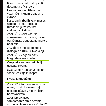
Plenum vstajniških skupin 6.
decembra v Mariboru
Uradni program Plenuma
vstajniških skupin Centralne
evrope
Na sedmih zborih vsak mesec
sodeluje preko sto ljudi –
izvedenih je že več kot
sedemdeset zborov.
Zbor SČS Nova vas: Ne
sprejemamo izgovorov, da se
obračunska obdobja ne morejo
poenotiti
ZA začetek medsebojnega
dialoga o turizmu v Radvanju
Zbor SČS Magdalena: V
Magdaleni vse v redu
Gosposka za novo leto bolj
dostojanstvena
SČS CenterCankar vabijo na
skodelico čaja in klepet
Hvala, Mariborčani!
Zbor SCS Koroska vrata: Nered,
nemir, vandalizem ostajajo
neljube težave v mestni četrti
Koroška vrata
Zbori prebivalcev
samoorganiziranih četrtnih
skupnosti Maribora od 6. do 12.