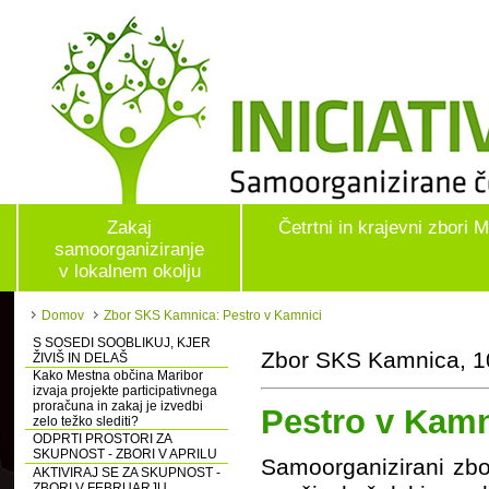
Zakaj
Četrtni in krajevni zbori 
samoorganiziranje
v lokalnem okolju
Domov
Zbor SKS Kamnica: Pestro v Kamnici
S SOSEDI SOOBLIKUJ, KJER
Zbor SKS Kamnica, 10
ŽIVIŠ IN DELAŠ
Kako Mestna občina Maribor
izvaja projekte participativnega
proračuna in zakaj je izvedbi
Pestro v Kamn
zelo težko slediti?
ODPRTI PROSTORI ZA
SKUPNOST - ZBORI V APRILU
Samoorganizirani zbo
AKTIVIRAJ SE ZA SKUPNOST -
ZBORI V FEBRUARJU