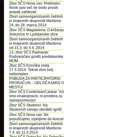
Zbor SČS Nova vas: Prebivalci
Nove vasi več ne bodo prosili
ampak zahtevali
Zbori samoorganiziranih četrtnih
in krajevnih skupnosti Maribora
24. do 28. marca 2014
Zbor SČS Magdalena: O križanju
železnice in Ljubljanske ulice
Zbori samoorganiziranih četrtnih
in krajevnih skupnosti Maribora
od 31.3. do 4.4. 2014
13. zbor SČS Radvanje:
Radvanjčani gostili predstavnike
MOM
Zbor SČS Koroška vrata,
27.3.2014: Tokrat zbor bolj
neformalen
POBUDA ZA PARTICIPATORNI
PRORAČUN – ODLOČAJ(MO) O
MESTU!
Zbor SČS CenterIvanCankar: Vsi
smo enakopravni, ni prostora za
samopromocijo!
Zbor SČS Studenci: Na
Studencih nimajo otroških igrišč
Zbor SČS Nova vas: Ne
popuščajmo, izpeljimo do konca!
Zbori samoorganiziranih četrtnih
in krajevnih skupnosti Maribora
7.4. do 11.4.2014