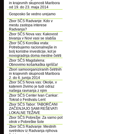
in krajevnih skupnosti Maribora
od 19. do 23. maja 2014
Gosposko še vedno urejamo
Zbor SČS Radvanje: Kdo v
mestu zastopa interese
Radvanja?
Zbor SČS Nova vas: Kakovost
bivanja v Novi vasi se slabša
Zbor SČS Koroška vrata:
Potrebujemo racionalnejše in
bolj koristne investicije, kot je
novogradnja doma mestne četrti
Zbor SČS Magdalena:
Obnovimo košarkaška igrišča!
Zbori samoorganiziranih četrtnih
in krajevnih skupnosti Maribora
2. do 6. junija 2014
Zbor SČS Nova vas: Okolje, v
katerem živimo je tudi odraz
našega ravnanja z njim
Zbor SČS Center Ivan Cankar:
Tokrat o Festivalu Lent
Zbor SČS Tabor: TABORČANI
ZAČENJAJO SAMI REŠEVATI
LOKALNE TEŽAVE
Zbor SČS Pobrežje: Za varno pot
otrok v Pobreške šole
Zbor SČS Radvanje: Mestnih
svetnikov iz Radvanja njihova