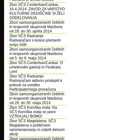
Zbor SČS CenterIvanCankar,
16.4.2014: ZAVOD ZA VARSTVO
KULTURNE DEDIŠČINE SI ŽELI
SODELOVANJA
Zbori samoorganiziranih četrtnih
in krajevnih skupnosti Maribora
od 28. do 30. aprila 2014
Zbor SČS Radvanje:
Radvanjčani s kolesi premerili
svojo četrt
Zbori samoorganiziranih četrtnih
in krajevnih skupnosti Maribora
od 5. do 9. maja 2014
Zbor SČS CenterIvanCankar: O
umetnostni galeriji in Festivalu
Lent
Zbor SČS Radvanje:
Radvanjčani aktivno pristopili k
pobudi za uvedbo
Participatornega proračuna
Zbori samoorganiziranih četrtnih
in krajevnih skupnosti Maribora
od 26. do 30. maja 2014
Zbor SČS Koroška vrata: Na
SČS Koroška vrata so jasni:
VZTRAJALI BOMO!
Zbor SČS Magdalena: SČS
Magdalena o političnem
opismenjevanju in odprti delovni
akciji
Zbori samoorganiziranih četrtnih