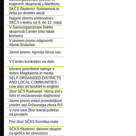
krajevnih skupnosti v Mariboru
SKČS Studenci: Solidarnost in
želja po direktni akciji
Najave zborov prebivalcev
SKČS v tednu od 6. do 12. maja
V Samoorganizirani četrtni
skupnosti Center smo iskali
konsenz
V javnem pismu odgovorili
Alenki Bratušek
Javno pismo: Agonija Nova vas
V Centru konkretno na delo
Izbrane prioritetne naloge v
dobro Magdalene in mesta
SELF-ORGANIZED DISTRICTS
AND LOCAL COMMUNITIES -
now also as booklet in english
Zbor SČS Radvanje: Varna pot v
šolo in nezavarovan daljnovod
Javno pismo vsled ponedeljkovi
izredni seji Državnega zbora RS
V novi vasi Zbor tokrat potekal
na prostem
Prvi zbor SČKS Koroška vrata
SČKS Studenci: delovni skupini
za igrišča ter obvoznico