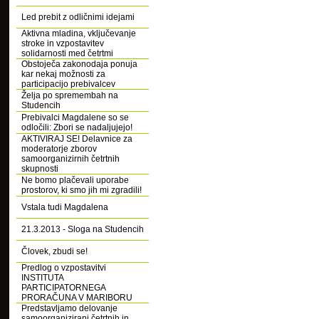
Led prebit z odličnimi idejami
Aktivna mladina, vključevanje
stroke in vzpostavitev
solidarnosti med četrtmi
Obstoječa zakonodaja ponuja
kar nekaj možnosti za
participacijo prebivalcev
Želja po spremembah na
Studencih
Prebivalci Magdalene so se
odločili: Zbori se nadaljujejo!
AKTIVIRAJ SE! Delavnice za
moderatorje zborov
samoorganizirnih četrtnih
skupnosti
Ne bomo plačevali uporabe
prostorov, ki smo jih mi zgradili!
Vstala tudi Magdalena
21.3.2013 - Sloga na Studencih
Človek, zbudi se!
Predlog o vzpostavitvi
INSTITUTA
PARTICIPATORNEGA
PRORAČUNA V MARIBORU
Predstavljamo delovanje
samoorganizirani četrtnih in