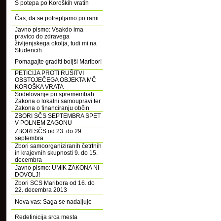
S potepa po Koroških vratih
Čas, da se potrepljamo po rami
Javno pismo: Vsakdo ima
pravico do zdravega
življenjskega okolja, tudi mi na
Studencih
Pomagajte graditi boljši Maribor!
PETICIJA PROTI RUŠITVI
OBSTOJEČEGA OBJEKTA MČ
KOROŠKA VRATA
Sodelovanje pri spremembah
Zakona o lokalni samoupravi ter
Zakona o financiranju občin
ZBORI SČS SEPTEMBRA SPET
V POLNEM ZAGONU
ZBORI SČS od 23. do 29.
septembra
Zbori samoorganiziranih četrtnih
in krajevnih skupnosti 9. do 15.
decembra
Javno pismo: UMIK ZAKONA NI
DOVOLJ!
Zbori SCS Maribora od 16. do
22. decembra 2013
Nova vas: Saga se nadaljuje
Redefinicija srca mesta