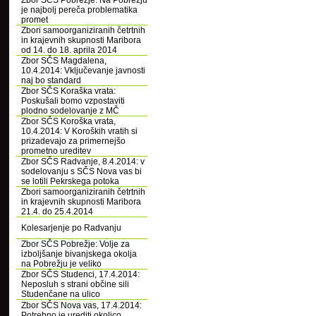
Zbor SČS Pobrežje: Na Pobrežju
je najbolj pereča problematika
promet
Zbori samoorganiziranih četrtnih
in krajevnih skupnosti Maribora
od 14. do 18. aprila 2014
Zbor SČS Magdalena,
10.4.2014: Vključevanje javnosti
naj bo standard
Zbor SČS Koraška vrata:
Poskušali bomo vzpostaviti
plodno sodelovanje z MČ
Zbor SČS Koroška vrata,
10.4.2014: V Koroških vratih si
prizadevajo za primernejšo
prometno ureditev
Zbor SČS Radvanje, 8.4.2014: v
sodelovanju s SČS Nova vas bi
se lotili Pekrskega potoka
Zbori samoorganiziranih četrtnih
in krajevnih skupnosti Maribora
21.4. do 25.4.2014
Kolesarjenje po Radvanju
Zbor SČS Pobrežje: Volje za
izboljšanje bivanjskega okolja
na Pobrežju je veliko
Zbor SČS Studenci, 17.4.2014:
Neposluh s strani občine sili
Studenčane na ulico
Zbor SČS Nova vas, 17.4.2014:
Potrebno je urediti okolico