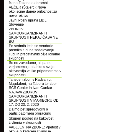
člena Zakona o obrambi
VEČER (Štajerc): Nove
okoliščine dajejo priložnost za
nove rešitve
Javni Poziv upravi LIDL
Slovenije
ZBOROV
SAMOORGANIZIRANIH
SKUPNOSTI NEKAJ ČASA NE
BO
Po sedmih letih se vendarle
premika tudi na sodelovanju
ljudi in predstavniki ožje lokalne
skupnosti
Se ne zavedamo, ali pa ne
verjamemo, da lahko s svojo
aktivnostjo veliko pripomoremo v
skupnosti?
Ta teden zbori v Radvanju,
Magdaleni, na Taboru ter zbor
SČS Center in Ivan Cankar
NAJAVA ZBOROV
SAMOORGANIZIRANIH
SKUPNOSTI V MARIBORU OD
17. DO 23. 2. 2020
Dajmo pet spregovoriti o
participatornem proračunu
Skupen pogled na kakovost
življenja v skupnosti
VABLJENI NA ZBORE: Vpetost v
okolje, v katerem živimo je