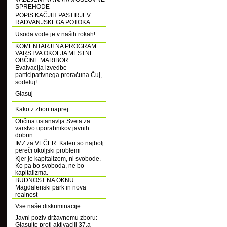
SPREHODE
POPIS KAČJIH PASTIRJEV
RADVANJSKEGA POTOKA
Usoda vode je v naših rokah!
KOMENTARJI NA PROGRAM
VARSTVA OKOLJA MESTNE
OBČINE MARIBOR
Evalvacija izvedbe
participativnega proračuna Čuj,
sodeluj!
Glasuj
Kako z zbori naprej
Občina ustanavlja Sveta za
varstvo uporabnikov javnih
dobrin
IMZ za VEČER: Kateri so najbolj
pereči okoljski problemi
Kjer je kapitalizem, ni svobode.
Ko pa bo svoboda, ne bo
kapitalizma.
BUDNOST NA OKNU:
Magdalenski park in nova
realnost
Vse naše diskriminacije
Javni poziv državnemu zboru:
Glasujte proti aktivaciji 37.a