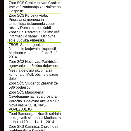
Zbor SČS Center in Ivan Cankar:
Vse več zanimanja za izložbe na
Gosposki
Zbor SČS Koroška vrata:
Priprava strnjenega in
temeljitega dokumenta zoper
rušitev Doma mestne četrti
Zbor SČS Radvanje: Želimo več
informacij o sanaciji Osnovne
šole Ludvika Pliberška
ZBORI Samoorganiziranih
četrtnih in krajevnih skupnosti
Maribora v tednu od 3. do 7. 11.
2014
Zbor SČS Nova vas: Parkirišča,
ogrevanje in tržnična dejavnost
Mestna delovna skupina za
komunalo: Molk občine otežuje
delo
Zbor SČS Studenci: Zbranih že
586 podpisov
Zbor SČS Magdalena:
Osvobajanje javnega prostora
Poročilo iz delovne akcije v SČS
Nova vas: AKCIJE NAS
POVEZUJEJO
Zbori Samoorganiziranih četrtnih
in krajevnih skupnosti Maribora v
tednu od 10. do 14. 11. 2014
Zbor SKS Kamnica: O prometni
problematiki v Kamnici