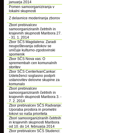
januarja 2014
Pomen samoorganiziranja v
lokalni skupnosti
Z delavnice moderiranja zborov
Zbori prebivalcev
samoorganiziranih četrtnih in
krajevnih skupnosti Maribora 27.
- 31. 1. 2014
Zbor SČS Magdalena: Zaradi
neupoštevanja odlokov se
uničuje kulturno-zgodovinski
spomenik
Zbor SČS Nova vas: O
spremembah cen komunalnih
storitev
Zbor SČS CenterIvanCankar:
Udeleženci soglasno podprli
ustanovitev delovne skupine za
komunalo
Zbori prebivalcev
samoorganiziranih četrtnih in
krajevnih skupnosti Maribora 3. -
7. 2. 2014
Zbor prebivalcev SČS Radvanje:
Uporaba prostora in prometni
tokovi so naša prioriteta
Zbori samoorganiziranih četrtnih
in krajevnih skupnosti Maribora
od 10. do 14. februarja 2014
Zbor prebivalcev SČS Studenci: