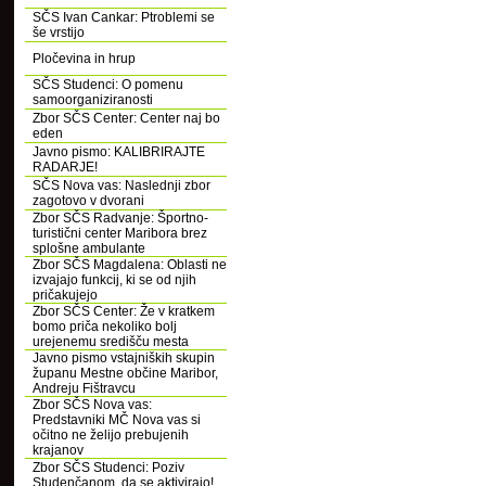
SČS Ivan Cankar: Ptroblemi se
še vrstijo
Pločevina in hrup
SČS Studenci: O pomenu
samoorganiziranosti
Zbor SČS Center: Center naj bo
eden
Javno pismo: KALIBRIRAJTE
RADARJE!
SČS Nova vas: Naslednji zbor
zagotovo v dvorani
Zbor SČS Radvanje: Športno-
turistični center Maribora brez
splošne ambulante
Zbor SČS Magdalena: Oblasti ne
izvajajo funkcij, ki se od njih
pričakujejo
Zbor SČS Center: Že v kratkem
bomo priča nekoliko bolj
urejenemu središču mesta
Javno pismo vstajniških skupin
županu Mestne občine Maribor,
Andreju Fištravcu
Zbor SČS Nova vas:
Predstavniki MČ Nova vas si
očitno ne želijo prebujenih
krajanov
Zbor SČS Studenci: Poziv
Studenčanom, da se aktivirajo!