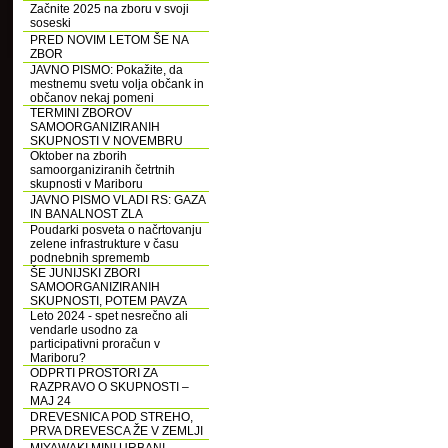
Začnite 2025 na zboru v svoji
soseski
PRED NOVIM LETOM ŠE NA
ZBOR
JAVNO PISMO: Pokažite, da
mestnemu svetu volja občank in
občanov nekaj pomeni
TERMINI ZBOROV
SAMOORGANIZIRANIH
SKUPNOSTI V NOVEMBRU
Oktober na zborih
samoorganiziranih četrtnih
skupnosti v Mariboru
JAVNO PISMO VLADI RS: GAZA
IN BANALNOST ZLA
Poudarki posveta o načrtovanju
zelene infrastrukture v času
podnebnih sprememb
ŠE JUNIJSKI ZBORI
SAMOORGANIZIRANIH
SKUPNOSTI, POTEM PAVZA
Leto 2024 - spet nesrečno ali
vendarle usodno za
participativni proračun v
Mariboru?
ODPRTI PROSTORI ZA
RAZPRAVO O SKUPNOSTI –
MAJ 24
DREVESNICA POD STREHO,
PRVA DREVESCA ŽE V ZEMLJI