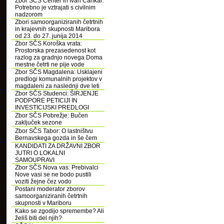
Zbor SČS Center in Ivan Cankar:
Potrebno je vztrajati s civilnim
nadzorom
Zbori samoorganiziranih četrtnih
in krajevnih skupnosti Maribora
od 23. do 27. junija 2014
Zbor SČS Koroška vrata:
Prostorska prezasedenost kot
razlog za gradnjo novega Doma
mestne četrti ne pije vode
Zbor SČS Magdalena: Usklajeni
predlogi komunalnih projektov v
magdaleni za naslednji dve leti
Zbor SČS Studenci: ŠIRJENJE
PODPORE PETICIJI IN
INVESTICIJSKI PREDLOGI
Zbor SČS Pobrežje: Bučen
zaključek sezone
Zbor SČS Tabor: O lastništvu
Bernavskega gozda in še čem
KANDIDATI ZA DRŽAVNI ZBOR
JUTRI O LOKALNI
SAMOUPRAVI
Zbor SČS Nova vas: Prebivalci
Nove vasi se ne bodo pustili
voziti žejne čez vodo
Postani moderator zborov
samoorganiziranih četrtnih
skupnosti v Mariboru
Kako se zgodijo spremembe? Ali
želiš biti del njih?