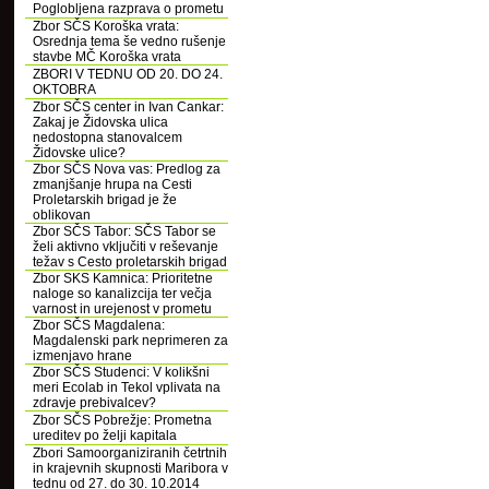
Poglobljena razprava o prometu
Zbor SČS Koroška vrata:
Osrednja tema še vedno rušenje
stavbe MČ Koroška vrata
ZBORI V TEDNU OD 20. DO 24.
OKTOBRA
Zbor SČS center in Ivan Cankar:
Zakaj je Židovska ulica
nedostopna stanovalcem
Židovske ulice?
Zbor SČS Nova vas: Predlog za
zmanjšanje hrupa na Cesti
Proletarskih brigad je že
oblikovan
Zbor SČS Tabor: SČS Tabor se
želi aktivno vključiti v reševanje
težav s Cesto proletarskih brigad
Zbor SKS Kamnica: Prioritetne
naloge so kanalizcija ter večja
varnost in urejenost v prometu
Zbor SČS Magdalena:
Magdalenski park neprimeren za
izmenjavo hrane
Zbor SČS Studenci: V kolikšni
meri Ecolab in Tekol vplivata na
zdravje prebivalcev?
Zbor SČS Pobrežje: Prometna
ureditev po želji kapitala
Zbori Samoorganiziranih četrtnih
in krajevnih skupnosti Maribora v
tednu od 27. do 30. 10.2014