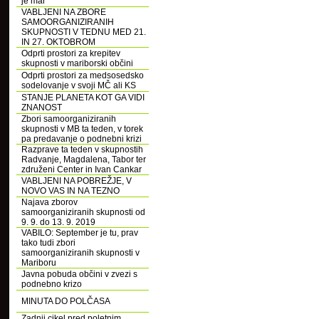
je mar
VABLJENI NA ZBORE
SAMOORGANIZIRANIH
SKUPNOSTI V TEDNU MED 21.
IN 27. OKTOBROM
Odprti prostori za krepitev
skupnosti v mariborski občini
Odprti prostori za medsosedsko
sodelovanje v svoji MČ ali KS
STANJE PLANETA KOT GA VIDI
ZNANOST
Zbori samoorganiziranih
skupnosti v MB ta teden, v torek
pa predavanje o podnebni krizi
Razprave ta teden v skupnostih
Radvanje, Magdalena, Tabor ter
združeni Center in Ivan Cankar
VABLJENI NA POBREŽJE, V
NOVO VAS IN NA TEZNO
Najava zborov
samoorganiziranih skupnosti od
9. 9. do 13. 9. 2019
VABILO: September je tu, prav
tako tudi zbori
samoorganiziranih skupnosti v
Mariboru
Javna pobuda občini v zvezi s
podnebno krizo
MINUTA DO POLČASA
Zadnji cikel pred poletnim