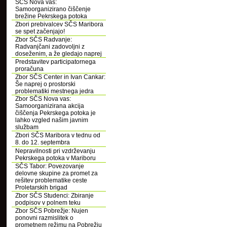
SČS Nova vas:
Samoorganizirano čiščenje
brežine Pekrskega potoka
Zbori prebivalcev SČS Maribora
se spet začenjajo!
Zbor SČS Radvanje:
Radvanjčani zadovoljni z
doseženim, a že gledajo naprej
Predstavitev participatornega
proračuna
Zbor SČS Center in Ivan Cankar:
Še naprej o prostorski
problematiki mestnega jedra
Zbor SČS Nova vas:
Samoorganizirana akcija
čiščenja Pekrskega potoka je
lahko vzgled našim javnim
službam
Zbori SČS Maribora v tednu od
8. do 12. septembra
Nepravilnosti pri vzdrževanju
Pekrskega potoka v Mariboru
SČS Tabor: Povezovanje
delovne skupine za promet za
rešitev problematike ceste
Proletarskih brigad
Zbor SČS Studenci: Zbiranje
podpisov v polnem teku
Zbor SČS Pobrežje: Nujen
ponovni razmislitek o
prometnem režimu na Pobrežju