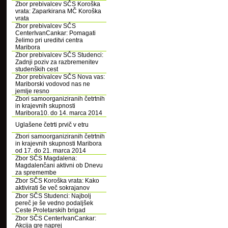
Zbor prebivalcev SČS Koroška
vrata: Zaparkirana MČ Koroška
vrata
Zbor prebivalcev SČS
CenterIvanCankar: Pomagati
želimo pri ureditvi centra
Maribora
Zbor prebivalcev SČS Studenci:
Zadnji poziv za razbremenitev
studenških cest
Zbor prebivalcev SČS Nova vas:
Mariborski vodovod nas ne
jemlje resno
Zbori samoorganiziranih četrtnih
in krajevnih skupnosti
Maribora10. do 14. marca 2014
Uglašene četrti prvič v etru
Zbori samoorganiziranih četrtnih
in krajevnih skupnosti Maribora
od 17. do 21. marca 2014
Zbor SČS Magdalena:
Magdalenčani aktivni ob Dnevu
za spremembe
Zbor SČS Koroška vrata: Kako
aktivirati še več sokrajanov
Zbor SČS Studenci: Najbolj
pereč je še vedno podaljšek
Ceste Proletarskih brigad
Zbor SČS CenterIvanCankar:
Akcija gre naprej