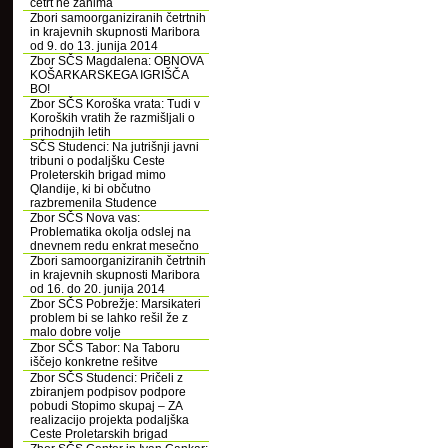
četrt ne zanima
Zbori samoorganiziranih četrtnih
in krajevnih skupnosti Maribora
od 9. do 13. junija 2014
Zbor SČS Magdalena: OBNOVA
KOŠARKARSKEGA IGRIŠČA
BO!
Zbor SČS Koroška vrata: Tudi v
Koroških vratih že razmišljali o
prihodnjih letih
SČS Studenci: Na jutrišnji javni
tribuni o podaljšku Ceste
Proleterskih brigad mimo
Qlandije, ki bi občutno
razbremenila Studence
Zbor SČS Nova vas:
Problematika okolja odslej na
dnevnem redu enkrat mesečno
Zbori samoorganiziranih četrtnih
in krajevnih skupnosti Maribora
od 16. do 20. junija 2014
Zbor SČS Pobrežje: Marsikateri
problem bi se lahko rešil že z
malo dobre volje
Zbor SČS Tabor: Na Taboru
iščejo konkretne rešitve
Zbor SČS Studenci: Pričeli z
zbiranjem podpisov podpore
pobudi Stopimo skupaj – ZA
realizacijo projekta podaljška
Ceste Proletarskih brigad