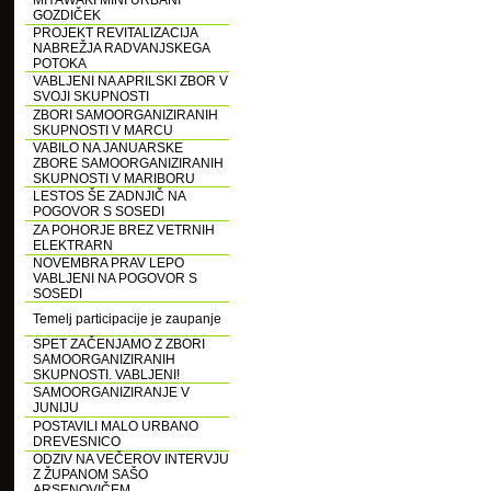
MIYAWAKI MINI URBANI
GOZDIČEK
PROJEKT REVITALIZACIJA
NABREŽJA RADVANJSKEGA
POTOKA
VABLJENI NA APRILSKI ZBOR V
SVOJI SKUPNOSTI
ZBORI SAMOORGANIZIRANIH
SKUPNOSTI V MARCU
VABILO NA JANUARSKE
ZBORE SAMOORGANIZIRANIH
SKUPNOSTI V MARIBORU
LESTOS ŠE ZADNJIČ NA
POGOVOR S SOSEDI
ZA POHORJE BREZ VETRNIH
ELEKTRARN
NOVEMBRA PRAV LEPO
VABLJENI NA POGOVOR S
SOSEDI
Temelj participacije je zaupanje
SPET ZAČENJAMO Z ZBORI
SAMOORGANIZIRANIH
SKUPNOSTI. VABLJENI!
SAMOORGANIZIRANJE V
JUNIJU
POSTAVILI MALO URBANO
DREVESNICO
ODZIV NA VEČEROV INTERVJU
Z ŽUPANOM SAŠO
ARSENOVIČEM