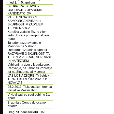
med 1. in 5. aprilom
SKUPAJ ZA SKUPNO -
ODGOVORI ŽUPANSKIH
KANDIDATK_OV
VABLJENI NA ZBORE
SAMOORGANIZIRANIH
SKUPNOSTI V ZADNJEM
TEDNU MARCA
Koroška vrata in Tezno v tem
tednu kličeta po skupnostnem
duhu
Ta teden razpravljamo o
Mariboru na 5 zborih
samoorganiziranih skupnosti
RAZPRAVE O SKUPNOSTI TA
TEDEN V PEKRAH, NOVI VASI
IN NA TEZNEM
Vabljeni na zbor v Magdaleno,
Radvanje, na Tabor ali Pobrežje
ter na Studence ali v center
VABILO NA ZBORE: Ta četrtek
TEZNO, KOROŠKA VRATA in
NOVA VAS
25.2.2013: Tiskovna konferenca
Iniciative Mestni zbor
V Novi vasi se spet dobimo 11.
aprila
3. aprila v Centru določamo
priorite
Dragi Studenčani! AKCIJA!