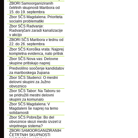
ZBORI Samoorganiziranih
četrtnih skupnosti Maribora od
15. do 19. septembra
Zbor SČS Magdalena: Prioriteta
socialni problematiki
Zbor SČS Radvanje:
Radvanjčani zaradi kanalizacije
v akcijo
ZBORI SČS Maribora v tednu od
22. do 26. septembra
Zbor SČS Koroška vrata: Najprej
kompletna evidenca, nato pritisk
Zbor SČS Nova vas: Delovne
skupine pritiskajo naprej
Predvolilno soočenje kandidatov
za mariboskega župana
Zbor SČS Studenci: O mestni
delovni skupini za Južno
obvoznico
Zbor SČS Tabor: Na Taboru so
se pridružili mestni delovni
skupini za komunalo
Zbor SČS Magdalena: V
Magdaleni še naprej na temo
solidarnosti
Zbor SČS Pobrežje: Bo del
obvoznice skozi mesto izvzet iz
vinjetnega sistema?
ZBORI SAMOORGANIZIRANIH
ČETRTNIH SKUPNOSTI