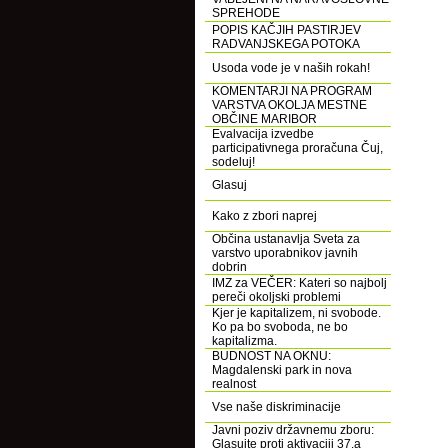
SPREHODE
POPIS KAČJIH PASTIRJEV
RADVANJSKEGA POTOKA
Usoda vode je v naših rokah!
KOMENTARJI NA PROGRAM
VARSTVA OKOLJA MESTNE
OBČINE MARIBOR
Evalvacija izvedbe
participativnega proračuna Čuj,
sodeluj!
Glasuj
Kako z zbori naprej
Občina ustanavlja Sveta za
varstvo uporabnikov javnih
dobrin
IMZ za VEČER: Kateri so najbolj
pereči okoljski problemi
Kjer je kapitalizem, ni svobode.
Ko pa bo svoboda, ne bo
kapitalizma.
BUDNOST NA OKNU:
Magdalenski park in nova
realnost
Vse naše diskriminacije
Javni poziv državnemu zboru:
Glasujte proti aktivaciji 37.a