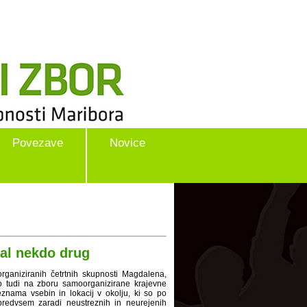
Povezave
Novice
bal nekdo drug
rganiziranih četrtnih skupnosti Magdalena,
o tudi na zboru samoorganizirane krajevne
znama vsebin in lokacij v okolju, ki so po
predvsem zaradi neustreznih in neurejenih