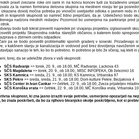
emskih pravil zvezane roke oni sami in na koncu koncev tudi za tozadevno urejan
kovala za ta namen formirana delovna skupina na mestnem nivoju ter ga posredoval
 izkazana dovolj močna potreba po vnovični uveljavitvi odloka o javnem redu in
nih in krajevnih skupnosti so namreč trdno prepričani, da je. Udeleženci bodo skušal
trenega nadzora mestnih redarjev. Pozornost bo usmerjena na parkiranje pred jav
, otrok.
vanju bodo tudi tokrat preverili napredek pri izvajanju projektov, izglasovanih sk
osvetili projektu Skupnostna oskrba starejših občanov, o katerem bodo spregovor
 razprava o zbirnem centru odpadkov.
čani pa se bodo posvetili problematiki spornih gradenj v soseski. Prizadevajo si 
tve, v kakšnem stanju je kanalizacija in vodovod pod brez dovoljenja navoženim v
tavljajo sanacijo le teh, ko bo to potrebno. In potrebno je bilo že včeraj, saj kleti 
eni, torej, da se udeležite zbora v vaši skupnosti:
SČS Radvanje
>> torek, 20. 9., ob 18.00, MČ Radvanje, Lackova 43
SČS Magdalena
>> torek, 20. 9., ob 18.00,, MISC INFOPEKA, Ob železnici 16
SKS Kamnica
>> sreda, 21. 9., ob 18.00, KS Kamnica, Vrbanska 97
SKS Pekre
>> sreda, sreda, 21. 9., ob 18.00, Dom kulture Pekre, Bezjakova 4
SČS Center in Ivan Cankar
>> četrtek, 22. 9., ob 18.00, Zveza prijateljev mlad
SČS Koroška vrata
>> četrtek, 22. 9., ob 18.00, MČ Koroška vrata, Vrbanska 10
ktivna skupnost, ki zna jasno izraziti svoje potrebe, usmerjeno opozarjati na nepra
, bo znala poskrbeti, da bo za njihovo bivanjsko okolje poskrbljeno, kot si prebiva