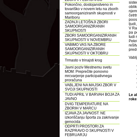
sist
Pokončno, dostojanstveno in
obli
tovariško v novem letu na zborih
njem
samoorganiziranih skupnosti v
četrt
Mariboru
poos
ZADNJI LETOŠNJI ZBORI
ljudi
SAMOORGANIZIRANIH
V Rad
SKUPNOSTI
pa p
ZBORI SAMOORGANIZIRANIH
tudi
SKUPNOSTI V NOVEMBRU
Pekr
VABIMO VAS NA ZBORE
reši
SAMOORGANIZIRANIH
preds
SKUPNOSTI V OKTOBRU
Vablj
Trmasto v trinajsti krog
Javni poziv Mestnemu svetu
MOM: Preprečite ponovno
mrcvarjenje participativnega
proračuna
VABLJENI NA MAJSKI ZBOR V
SVOJI SKUPNOSTI
TUDI APRIL V BARVAH BOJA ZA
Le a
JAVNO
roke
DVIG TEMPERATURE NA
ZBORIH V MARCU
IZJAVA ZA JAVNOST: NE
izkoriščanju športa za zakrivanje
genocida
ODPRTI PROSTORI ZA
RAZPRAVO O SKUPNOSTI V
FEBRUARJU