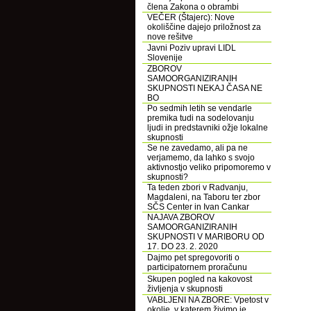
člena Zakona o obrambi
VEČER (Štajerc): Nove
okoliščine dajejo priložnost za
nove rešitve
Javni Poziv upravi LIDL
Slovenije
ZBOROV
SAMOORGANIZIRANIH
SKUPNOSTI NEKAJ ČASA NE
BO
Po sedmih letih se vendarle
premika tudi na sodelovanju
ljudi in predstavniki ožje lokalne
skupnosti
Se ne zavedamo, ali pa ne
verjamemo, da lahko s svojo
aktivnostjo veliko pripomoremo v
skupnosti?
Ta teden zbori v Radvanju,
Magdaleni, na Taboru ter zbor
SČS Center in Ivan Cankar
NAJAVA ZBOROV
SAMOORGANIZIRANIH
SKUPNOSTI V MARIBORU OD
17. DO 23. 2. 2020
Dajmo pet spregovoriti o
participatornem proračunu
Skupen pogled na kakovost
življenja v skupnosti
VABLJENI NA ZBORE: Vpetost v
okolje, v katerem živimo je