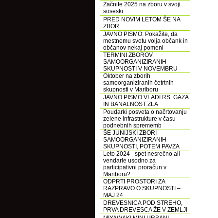
Začnite 2025 na zboru v svoji
soseski
PRED NOVIM LETOM ŠE NA
ZBOR
JAVNO PISMO: Pokažite, da
mestnemu svetu volja občank in
občanov nekaj pomeni
TERMINI ZBOROV
SAMOORGANIZIRANIH
SKUPNOSTI V NOVEMBRU
Oktober na zborih
samoorganiziranih četrtnih
skupnosti v Mariboru
JAVNO PISMO VLADI RS: GAZA
IN BANALNOST ZLA
Poudarki posveta o načrtovanju
zelene infrastrukture v času
podnebnih sprememb
ŠE JUNIJSKI ZBORI
SAMOORGANIZIRANIH
SKUPNOSTI, POTEM PAVZA
Leto 2024 - spet nesrečno ali
vendarle usodno za
participativni proračun v
Mariboru?
ODPRTI PROSTORI ZA
RAZPRAVO O SKUPNOSTI –
MAJ 24
DREVESNICA POD STREHO,
PRVA DREVESCA ŽE V ZEMLJI