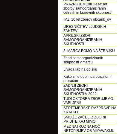
PRAZNUJEMO!!!! Deset let
zborov samoorganiziranih
četrtnih in krajevnih skupnosti
IMZ: 10 let zborov občank_ov
URESNIČITEV LJUDSKIH
ZAHTEV
APRILSKI ZBORI
SAMOORGANIZIRANIH
SKUPNOSTI
3. MARCA BOMO NA ŠTRAJKU
Zbori samoorganiziranih
skupnosti v marcu
Livada lab na obisku
Kako smo dobili participatorni
proračun
ZADNJI ZBORI
SAMOORGANIZIRANIH
SKUPNOSTI V 2022
TUDI OKTOBRA ZBORUJEMO.
VABLJENI!
SEPTEMBRSKE RAZPRAVE NA
KRATKO
SMO ŽE ZAČELI Z ZBORI!
PRIDITE KAJ MIMO!
MEDNATRODNA NOČ
NETOPIRJEV OB MIYAWAKIJU