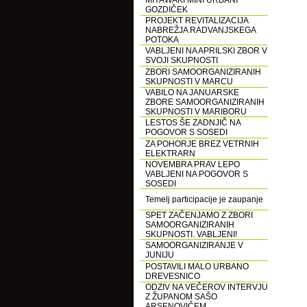
MIYAWAKI MINI URBANI
GOZDIČEK
PROJEKT REVITALIZACIJA
NABREŽJA RADVANJSKEGA
POTOKA
VABLJENI NA APRILSKI ZBOR V
SVOJI SKUPNOSTI
ZBORI SAMOORGANIZIRANIH
SKUPNOSTI V MARCU
VABILO NA JANUARSKE
ZBORE SAMOORGANIZIRANIH
SKUPNOSTI V MARIBORU
LESTOS ŠE ZADNJIČ NA
POGOVOR S SOSEDI
ZA POHORJE BREZ VETRNIH
ELEKTRARN
NOVEMBRA PRAV LEPO
VABLJENI NA POGOVOR S
SOSEDI
Temelj participacije je zaupanje
SPET ZAČENJAMO Z ZBORI
SAMOORGANIZIRANIH
SKUPNOSTI. VABLJENI!
SAMOORGANIZIRANJE V
JUNIJU
POSTAVILI MALO URBANO
DREVESNICO
ODZIV NA VEČEROV INTERVJU
Z ŽUPANOM SAŠO
ARSENOVIČEM