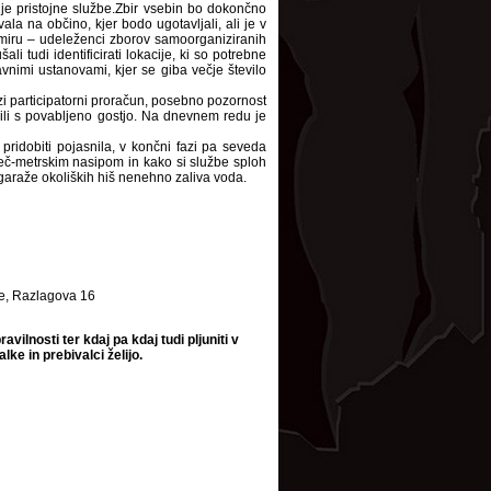
je pristojne službe.Zbir vsebin bo dokončno
a na občino, kjer bodo ugotavljali, ali je v
 miru – udeleženci zborov samoorganiziranih
i tudi identificirati lokacije, ki so potrebne
nimi ustanovami, kjer se giba večje število
ozi participatorni proračun, posebno pozornost
ili s povabljeno gostjo. Na dnevnem redu je
pridobiti pojasnila, v končni fazi pa seveda
eč-metrskim nasipom in kako si službe sploh
in garaže okoliških hiš nenehno zaliva voda.
ine, Razlagova 16
vilnosti ter kdaj pa kdaj tudi pljuniti v
lke in prebivalci želijo.