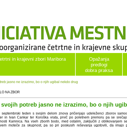
etrtni in krajevni zbori Maribora
Opažanja
predlogi
dobra praksa
eb jasno ne izrazimo, bo o njih ugibal nekdo drug
ILO NA ZBOR
 svojih potreb jasno ne izrazimo, bo o njih ugi
ji septembrski teden s svojim delom znova pričenjajo udeleženci zborov samoo
er in Ivan Cankar ter Koroška vrata, prvič po poletnem premoru pa se srečaj
nosti Kamnica. Na vseh zborih bodo, med ostalim, zaključili z oblikovanjem se
ovem moteče za skupnost, pa so pri poskusih reševanja ugotovili, da imajo 