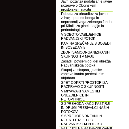
Javni poziv za podaljšanje javne
razprave o Občinskem
prostorskem načrtu
Pobuda za ohranitev za javno
zdravje pomembnega in
neprecenljivega zelenega fonda
pri Kliniki za ginekologijo in
perinatologijo
V SOBOTO VABLJENI OB
RADVANJSKI POTOK
KAM NA SREČANJE S SOSEDI
IN SOSEDAMI?
ZBORI SAMOORGANIZIRANIH
SKUPNOSTI V MAJU
Zasadili povsem gol del obrežja
Radvanjskega potoka
Skupaj za skupno, ljudske
zahteve kontra predvolilnim
objubam
SPET ODPRTI PROSTORI ZA
RAZPRAVO O SKUPNOSTI
V MIYAWAKI NAMESTILI
GNEZDILNICE IN
NETOPIRNICE
S SPREHODA KAČJI PASTIRJI
IN DRUGI PREBIVALCI NAŠIH
POTOKOV
S SPREHODA DNEVNI IN
NOČNI LETALCI OB
RADVANJSKEM POTOKU
VABLJENI NA NARAVOSLOVNE