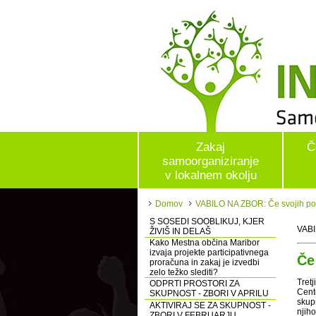
Zakaj
Č
samoorganiziranje
v lokalnem okolju
Domov
VABILO NA ZBOR: Če svojih potr
S SOSEDI SOOBLIKUJ, KJER
VAB
ŽIVIŠ IN DELAŠ
Kako Mestna občina Maribor
izvaja projekte participativnega
Če
proračuna in zakaj je izvedbi
zelo težko slediti?
Tret
ODPRTI PROSTORI ZA
Cent
SKUPNOST - ZBORI V APRILU
skup
AKTIVIRAJ SE ZA SKUPNOST -
njih
ZBORI V FEBRUARJU