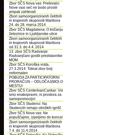
Zbor SČS Nova vas: Prebivalci
Nove vasi več ne bodo prosili
ampak zahtevali
Zbori samoorganiziranih četrtnih
in krajevnih skupnosti Maribora
24. do 28. marca 2014
Zbor SČS Magdalena: O križanju
železnice in Ljubljanske ulice
Zbori samoorganiziranih četrtnih
in krajevnih skupnosti Maribora
od 31.3. do 4.4. 2014
13. zbor SČS Radvanje:
Radvanjčani gostili predstavnike
MOM
Zbor SČS Koroška vrata,
27.3.2014: Tokrat zbor bolj
neformalen
POBUDA ZA PARTICIPATORNI
PRORAČUN – ODLOČAJ(MO) O
MESTU!
Zbor SČS CenterIvanCankar: Vsi
smo enakopravni, ni prostora za
samopromocijo!
Zbor SČS Studenci: Na
Studencih nimajo otroških igrišč
Zbor SČS Nova vas: Ne
popuščajmo, izpeljimo do konca!
Zbori samoorganiziranih četrtnih
in krajevnih skupnosti Maribora
7.4. do 11.4.2014