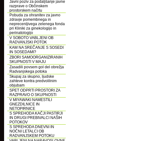
Javni poziv za podaljšanje javne
razprave o Občinskem
prostorskem načrtu
Pobuda za ohranitev za javno
zdravje pomembnega in
neprecenljivega zelenega fonda
pri Kliniki za ginekologijo in
perinatologijo
V SOBOTO VABLJENI OB
RADVANJSKI POTOK
KAM NA SREČANJE S SOSEDI
IN SOSEDAMI?
ZBORI SAMOORGANIZIRANIH
SKUPNOSTI V MAJU
Zasadili povsem gol del obrežja
Radvanjskega potoka
Skupaj za skupno, ljudske
zahteve kontra predvolilnim
objubam
SPET ODPRTI PROSTORI ZA
RAZPRAVO O SKUPNOSTI
V MIYAWAKI NAMESTILI
GNEZDILNICE IN
NETOPIRNICE
S SPREHODA KAČJI PASTIRJI
IN DRUGI PREBIVALCI NAŠIH
POTOKOV
S SPREHODA DNEVNI IN
NOČNI LETALCI OB
RADVANJSKEM POTOKU
VABLJENI NA NARAVOSLOVNE