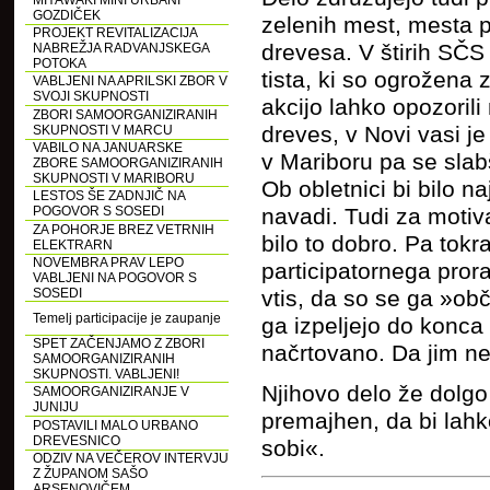
MIYAWAKI MINI URBANI
GOZDIČEK
zelenih mest, mesta pa
PROJEKT REVITALIZACIJA
drevesa. V štirih SČS 
NABREŽJA RADVANJSKEGA
POTOKA
tista, ki so ogrožena
VABLJENI NA APRILSKI ZBOR V
SVOJI SKUPNOSTI
akcijo lahko opozori
ZBORI SAMOORGANIZIRANIH
dreves, v Novi vasi j
SKUPNOSTI V MARCU
VABILO NA JANUARSKE
v Mariboru pa se slabš
ZBORE SAMOORGANIZIRANIH
SKUPNOSTI V MARIBORU
Ob obletnici bi bilo 
LESTOS ŠE ZADNJIČ NA
POGOVOR S SOSEDI
navadi. Tudi za motiva
ZA POHORJE BREZ VETRNIH
bilo to dobro. Pa tok
ELEKTRARN
NOVEMBRA PRAV LEPO
participatornega pro
VABLJENI NA POGOVOR S
SOSEDI
vtis, da so se ga »obč
Temelj participacije je zaupanje
ga izpeljejo do konca 
SPET ZAČENJAMO Z ZBORI
načrtovano. Da jim ne
SAMOORGANIZIRANIH
SKUPNOSTI. VABLJENI!
Njihovo delo že dolgo 
SAMOORGANIZIRANJE V
JUNIJU
premajhen, da bi lahk
POSTAVILI MALO URBANO
DREVESNICO
sobi«.
ODZIV NA VEČEROV INTERVJU
Z ŽUPANOM SAŠO
ARSENOVIČEM