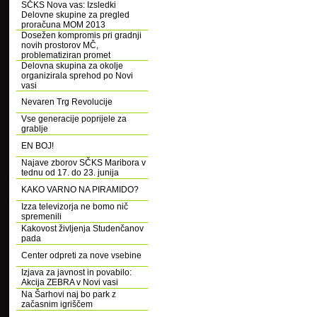
SČKS Nova vas: Izsledki
Delovne skupine za pregled
proračuna MOM 2013
Dosežen kompromis pri gradnji
novih prostorov MČ,
problematiziran promet
Delovna skupina za okolje
organizirala sprehod po Novi
vasi
Nevaren Trg Revolucije
Vse generacije poprijele za
grablje
EN BOJ!
Najave zborov SČKS Maribora v
tednu od 17. do 23. junija
KAKO VARNO NA PIRAMIDO?
Izza televizorja ne bomo nič
spremenili
Kakovost življenja Studenčanov
pada
Center odpreti za nove vsebine
Izjava za javnost in povabilo:
Akcija ZEBRA v Novi vasi
Na Šarhovi naj bo park z
začasnim igriščem