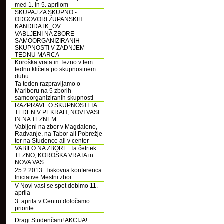
med 1. in 5. aprilom
SKUPAJ ZA SKUPNO -
ODGOVORI ŽUPANSKIH
KANDIDATK_OV
VABLJENI NA ZBORE
SAMOORGANIZIRANIH
SKUPNOSTI V ZADNJEM
TEDNU MARCA
Koroška vrata in Tezno v tem
tednu kličeta po skupnostnem
duhu
Ta teden razpravljamo o
Mariboru na 5 zborih
samoorganiziranih skupnosti
RAZPRAVE O SKUPNOSTI TA
TEDEN V PEKRAH, NOVI VASI
IN NA TEZNEM
Vabljeni na zbor v Magdaleno,
Radvanje, na Tabor ali Pobrežje
ter na Studence ali v center
VABILO NA ZBORE: Ta četrtek
TEZNO, KOROŠKA VRATA in
NOVA VAS
25.2.2013: Tiskovna konferenca
Iniciative Mestni zbor
V Novi vasi se spet dobimo 11.
aprila
3. aprila v Centru določamo
priorite
Dragi Studenčani! AKCIJA!