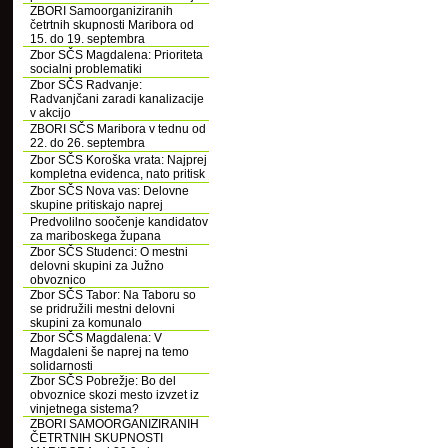
ZBORI Samoorganiziranih
četrtnih skupnosti Maribora od
15. do 19. septembra
Zbor SČS Magdalena: Prioriteta
socialni problematiki
Zbor SČS Radvanje:
Radvanjčani zaradi kanalizacije
v akcijo
ZBORI SČS Maribora v tednu od
22. do 26. septembra
Zbor SČS Koroška vrata: Najprej
kompletna evidenca, nato pritisk
Zbor SČS Nova vas: Delovne
skupine pritiskajo naprej
Predvolilno soočenje kandidatov
za mariboskega župana
Zbor SČS Studenci: O mestni
delovni skupini za Južno
obvoznico
Zbor SČS Tabor: Na Taboru so
se pridružili mestni delovni
skupini za komunalo
Zbor SČS Magdalena: V
Magdaleni še naprej na temo
solidarnosti
Zbor SČS Pobrežje: Bo del
obvoznice skozi mesto izvzet iz
vinjetnega sistema?
ZBORI SAMOORGANIZIRANIH
ČETRTNIH SKUPNOSTI