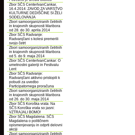
Zbor SČS CenterIvanCankar,
16.4.2014: ZAVOD ZA VARSTVO
KULTURNE DEDIŠČINE SI ŽELI
SODELOVANJA
Zbori samoorganiziranih četrtnih
in krajevnih skupnosti Maribora
od 28. do 30. aprila 2014
Zbor SČS Radvanje:
Radvanjčani s kolesi premerili
svojo četrt
Zbori samoorganiziranih četrtnih
in krajevnih skupnosti Maribora
od 5. do 9. maja 2014
Zbor SČS CenterIvanCankar: O
umetnostni galeriji in Festivalu
Lent
Zbor SČS Radvanje:
Radvanjčani aktivno pristopili k
pobudi za uvedbo
Participatornega proračuna
Zbori samoorganiziranih četrtnih
in krajevnih skupnosti Maribora
od 26. do 30. maja 2014
Zbor SČS Koroška vrata: Na
SČS Koroška vrata so jasni:
VZTRAJALI BOMO!
Zbor SČS Magdalena: SČS
Magdalena o političnem
opismenjevanju in odprti delovni
akciji
Zbori samoorganiziranih četrtnih