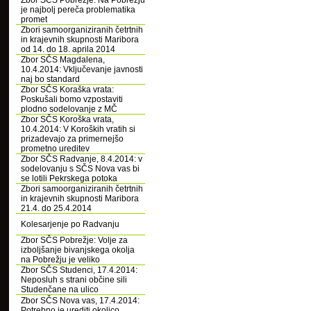
Zbor SČS Pobrežje: Na Pobrežju
je najbolj pereča problematika
promet
Zbori samoorganiziranih četrtnih
in krajevnih skupnosti Maribora
od 14. do 18. aprila 2014
Zbor SČS Magdalena,
10.4.2014: Vključevanje javnosti
naj bo standard
Zbor SČS Koraška vrata:
Poskušali bomo vzpostaviti
plodno sodelovanje z MČ
Zbor SČS Koroška vrata,
10.4.2014: V Koroških vratih si
prizadevajo za primernejšo
prometno ureditev
Zbor SČS Radvanje, 8.4.2014: v
sodelovanju s SČS Nova vas bi
se lotili Pekrskega potoka
Zbori samoorganiziranih četrtnih
in krajevnih skupnosti Maribora
21.4. do 25.4.2014
Kolesarjenje po Radvanju
Zbor SČS Pobrežje: Volje za
izboljšanje bivanjskega okolja
na Pobrežju je veliko
Zbor SČS Studenci, 17.4.2014:
Neposluh s strani občine sili
Studenčane na ulico
Zbor SČS Nova vas, 17.4.2014:
Potrebno je urediti okolico