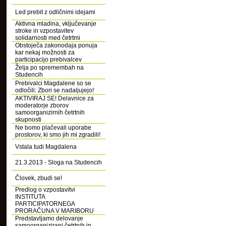
Led prebit z odličnimi idejami
Aktivna mladina, vključevanje
stroke in vzpostavitev
solidarnosti med četrtmi
Obstoječa zakonodaja ponuja
kar nekaj možnosti za
participacijo prebivalcev
Želja po spremembah na
Studencih
Prebivalci Magdalene so se
odločili: Zbori se nadaljujejo!
AKTIVIRAJ SE! Delavnice za
moderatorje zborov
samoorganizirnih četrtnih
skupnosti
Ne bomo plačevali uporabe
prostorov, ki smo jih mi zgradili!
Vstala tudi Magdalena
21.3.2013 - Sloga na Studencih
Človek, zbudi se!
Predlog o vzpostavitvi
INSTITUTA
PARTICIPATORNEGA
PRORAČUNA V MARIBORU
Predstavljamo delovanje
samoorganizirani četrtnih in