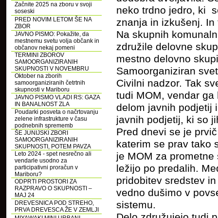
Začnite 2025 na zboru v svoji
neko trdno jedro, ki
soseski
PRED NOVIM LETOM ŠE NA
znanja in izkušenj. In
ZBOR
Na skupnih komunalni
JAVNO PISMO: Pokažite, da
mestnemu svetu volja občank in
združile delovne sk
občanov nekaj pomeni
TERMINI ZBOROV
mestno delovno skupin
SAMOORGANIZIRANIH
SKUPNOSTI V NOVEMBRU
Samoorganiziran svet
Oktober na zborih
Civilni nadzor. Tak s
samoorganiziranih četrtnih
skupnosti v Mariboru
tudi MOM, vendar ga 
JAVNO PISMO VLADI RS: GAZA
IN BANALNOST ZLA
delom javnih podjetij 
Poudarki posveta o načrtovanju
javnih podjetij, ki so 
zelene infrastrukture v času
podnebnih sprememb
Pred dnevi se je prv
ŠE JUNIJSKI ZBORI
SAMOORGANIZIRANIH
katerim se prav tako 
SKUPNOSTI, POTEM PAVZA
Leto 2024 - spet nesrečno ali
je MOM za prometne št
vendarle usodno za
ležijo po predalih. M
participativni proračun v
Mariboru?
pridobitev sredstev i
ODPRTI PROSTORI ZA
RAZPRAVO O SKUPNOSTI –
vedno dušimo v povs
MAJ 24
sistemu.
DREVESNICA POD STREHO,
PRVA DREVESCA ŽE V ZEMLJI
Delo združujejo tudi p