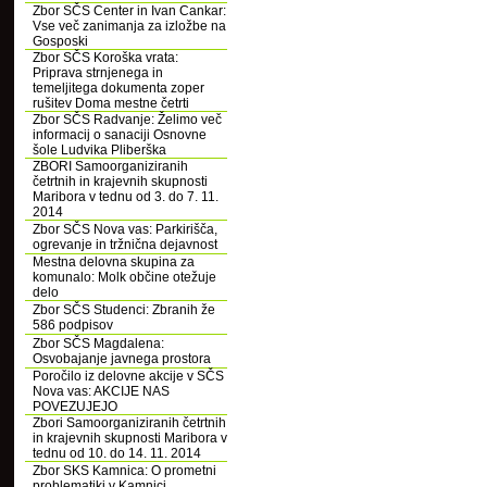
Zbor SČS Center in Ivan Cankar:
Vse več zanimanja za izložbe na
Gosposki
Zbor SČS Koroška vrata:
Priprava strnjenega in
temeljitega dokumenta zoper
rušitev Doma mestne četrti
Zbor SČS Radvanje: Želimo več
informacij o sanaciji Osnovne
šole Ludvika Pliberška
ZBORI Samoorganiziranih
četrtnih in krajevnih skupnosti
Maribora v tednu od 3. do 7. 11.
2014
Zbor SČS Nova vas: Parkirišča,
ogrevanje in tržnična dejavnost
Mestna delovna skupina za
komunalo: Molk občine otežuje
delo
Zbor SČS Studenci: Zbranih že
586 podpisov
Zbor SČS Magdalena:
Osvobajanje javnega prostora
Poročilo iz delovne akcije v SČS
Nova vas: AKCIJE NAS
POVEZUJEJO
Zbori Samoorganiziranih četrtnih
in krajevnih skupnosti Maribora v
tednu od 10. do 14. 11. 2014
Zbor SKS Kamnica: O prometni
problematiki v Kamnici