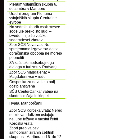
Plenum vstajniških skupin 6.
decembra v Mariboru
Uradni program Plenuma
vstajniških skupin Centralne
evrope
Na sedmih zborih vsak mesec
sodeluje preko sto ljudi –
izvedenih je že več kot
sedemdeset zborov.
Zbor SČS Nova vas: Ne
sprejemamo izgovorov, da se
obračunska obdobja ne morejo
poenotiti
ZA začetek medsebojnega
dialoga o turizmu v Radvanju
Zbor SČS Magdalena: V
Magdaleni vse v redu
Gosposka za novo leto bolj
dostojanstvena
SČS CenterCankar vabijo na
skodelico čaja in klepet
Hvala, Mariborčani!
Zbor SCS Koroska vrata: Nered,
nemir, vandalizem ostajajo
neljube težave v mestni četrti
Koroška vrata
Zbori prebivalcev
samoorganiziranih četrtnih
skupnosti Maribora od 6. do 12.