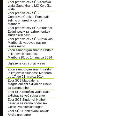
Zbor prebivalcev SČS Koroška
vrata: Zaparkirana MČ Koroška
vrata
Zbor prebivalcev SČS
CenterIvanCankar: Pomagati
želimo pri ureditvi centra
Maribora
Zbor prebivalcev SČS Studenci:
Zadnji poziv za razbremenitev
studenških cest
Zbor prebivalcev SČS Nova vas:
Mariborski vodovod nas ne
jemlje resno
Zbori samoorganiziranih četrtnih
in krajevnih skupnosti
Maribora10. do 14. marca 2014
Uglašene četrti prvič v etru
Zbori samoorganiziranih četrtnih
in krajevnih skupnosti Maribora
od 17. do 21. marca 2014
Zbor SČS Magdalena:
Magdalenčani aktivni ob Dnevu
za spremembe
Zbor SČS Koroška vrata: Kako
aktivirati še več sokrajanov
Zbor SČS Studenci: Najbolj
pereč je še vedno podaljšek
Ceste Proletarskih brigad
Zbor SČS CenterIvanCankar:
Akcija gre naprej