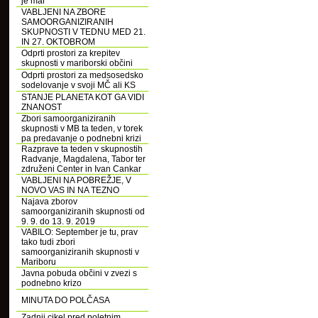
je mar
VABLJENI NA ZBORE
SAMOORGANIZIRANIH
SKUPNOSTI V TEDNU MED 21.
IN 27. OKTOBROM
Odprti prostori za krepitev
skupnosti v mariborski občini
Odprti prostori za medsosedsko
sodelovanje v svoji MČ ali KS
STANJE PLANETA KOT GA VIDI
ZNANOST
Zbori samoorganiziranih
skupnosti v MB ta teden, v torek
pa predavanje o podnebni krizi
Razprave ta teden v skupnostih
Radvanje, Magdalena, Tabor ter
združeni Center in Ivan Cankar
VABLJENI NA POBREŽJE, V
NOVO VAS IN NA TEZNO
Najava zborov
samoorganiziranih skupnosti od
9. 9. do 13. 9. 2019
VABILO: September je tu, prav
tako tudi zbori
samoorganiziranih skupnosti v
Mariboru
Javna pobuda občini v zvezi s
podnebno krizo
MINUTA DO POLČASA
Zadnji cikel pred poletnim