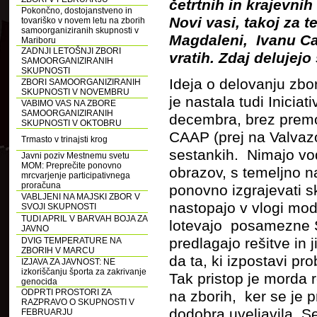
četrtnih in krajevni
Pokončno, dostojanstveno in
Novi vasi, takoj za t
tovariško v novem letu na zborih
samoorganiziranih skupnosti v
Magdaleni, Ivanu Ca
Mariboru
ZADNJI LETOŠNJI ZBORI
vratih. Zdaj delujej
SAMOORGANIZIRANIH
SKUPNOSTI
Ideja o delovanju zbo
ZBORI SAMOORGANIZIRANIH
SKUPNOSTI V NOVEMBRU
je nastala tudi Iniciat
VABIMO VAS NA ZBORE
SAMOORGANIZIRANIH
decembra, brez premo
SKUPNOSTI V OKTOBRU
CAAP (prej na Valvazo
Trmasto v trinajsti krog
sestankih. Nimajo vodi
Javni poziv Mestnemu svetu
MOM: Preprečite ponovno
obrazov, s temeljno 
mrcvarjenje participativnega
proračuna
ponovno izgrajevati sk
VABLJENI NA MAJSKI ZBOR V
nastopajo v vlogi mode
SVOJI SKUPNOSTI
TUDI APRIL V BARVAH BOJA ZA
lotevajo posamezne S
JAVNO
predlagajo rešitve in 
DVIG TEMPERATURE NA
ZBORIH V MARCU
da ta, ki izpostavi pr
IZJAVA ZA JAVNOST: NE
izkoriščanju športa za zakrivanje
Tak pristop je morda 
genocida
ODPRTI PROSTORI ZA
na zborih, ker se je 
RAZPRAVO O SKUPNOSTI V
dodobra uveljavila. Se
FEBRUARJU