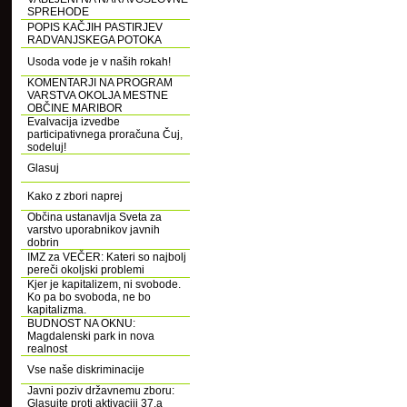
SPREHODE
POPIS KAČJIH PASTIRJEV
RADVANJSKEGA POTOKA
Usoda vode je v naših rokah!
KOMENTARJI NA PROGRAM
VARSTVA OKOLJA MESTNE
OBČINE MARIBOR
Evalvacija izvedbe
participativnega proračuna Čuj,
sodeluj!
Glasuj
Kako z zbori naprej
Občina ustanavlja Sveta za
varstvo uporabnikov javnih
dobrin
IMZ za VEČER: Kateri so najbolj
pereči okoljski problemi
Kjer je kapitalizem, ni svobode.
Ko pa bo svoboda, ne bo
kapitalizma.
BUDNOST NA OKNU:
Magdalenski park in nova
realnost
Vse naše diskriminacije
Javni poziv državnemu zboru:
Glasujte proti aktivaciji 37.a