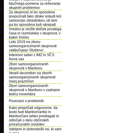
ključnega pomena za reševanje
skupnih problemov
Za skupnost, ki bo sposobna
prepoznati tako stiske soljudi kot
samovoljo oblastnikov, ob tem
pa bo sposobna tudi ukrepati
Vredno je vložiti delček prostega
časa in razmisleka v skupnost, v
kateri živimo
Leto 2019 na zboru
samoorganoziranih skupnosti
zaključujejo Studenci
Interesni safari z IMZ in SČS
Nova vas
Zbori samoorganiziranih
skupnosti v Mariboru
Veseli december na zborih
samoorganiziranih skupnosti
manj prazničen
Zbori samoorganiziranih
skupnosti v Mariboru v zadnjem
tednu novembra
Povezani v problemih
Kako prepričati odgovorne, da
bodo tudi Mariborčanke in
Mariborčani lahko predlagali in
odločali o delu občinskih
proračunskih sredstev
Vabljeni in dobrodošli vsi, ki vam