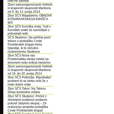
četrt ne zanima
Zbori samoorganiziranih četrtnih
in krajevnih skupnosti Maribora
od 9. do 13. junija 2014
Zbor SČS Magdalena: OBNOVA
KOŠARKARSKEGA IGRIŠČA
BO!
Zbor SČS Koroška vrata: Tudi v
Koroških vratih že razmišljali o
prihodnjih letih
SČS Studenci: Na jutrišnji javni
tribuni o podaljšku Ceste
Proleterskih brigad mimo
Qlandije, ki bi občutno
razbremenila Studence
Zbor SČS Nova vas:
Problematika okolja odslej na
dnevnem redu enkrat mesečno
Zbori samoorganiziranih četrtnih
in krajevnih skupnosti Maribora
od 16. do 20. junija 2014
Zbor SČS Pobrežje: Marsikateri
problem bi se lahko rešil že z
malo dobre volje
Zbor SČS Tabor: Na Taboru
iščejo konkretne rešitve
Zbor SČS Studenci: Pričeli z
zbiranjem podpisov podpore
pobudi Stopimo skupaj – ZA
realizacijo projekta podaljška
Ceste Proletarskih brigad