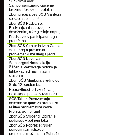
SČS Nova vas:
Samoorganizirano čiščenje
brežine Pekrskega potoka
Zbori prebivalcev SČS Maribora
se spet začenjajo!
Zbor SČS Radvanje:
Radvanjčani zadovoljni z
doseženim, a že gledajo naprej
Predstavitev participatornega
proračuna
Zbor SČS Center in Ivan Cankar:
Še naprej o prostorski
problematiki mestnega jedra
Zbor SČS Nova vas:
Samoorganizirana akcija
čiščenja Pekrskega potoka je
lahko vzgled našim javnim
službam
Zbori SČS Maribora v tednu od
8. do 12. septembra
Nepravilnosti pri vzdrževanju
Pekrskega potoka v Mariboru
SČS Tabor: Povezovanje
delovne skupine za promet za
rešitev problematike ceste
Proletarskih brigad
Zbor SČS Studenci: Zbiranje
podpisov v polnem teku
Zbor SČS Pobrežje: Nujen
ponovni razmislitek o
prometnem režimu na Pobrežju