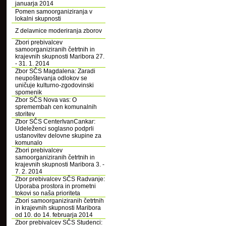
januarja 2014
Pomen samoorganiziranja v
lokalni skupnosti
Z delavnice moderiranja zborov
Zbori prebivalcev
samoorganiziranih četrtnih in
krajevnih skupnosti Maribora 27.
- 31. 1. 2014
Zbor SČS Magdalena: Zaradi
neupoštevanja odlokov se
uničuje kulturno-zgodovinski
spomenik
Zbor SČS Nova vas: O
spremembah cen komunalnih
storitev
Zbor SČS CenterIvanCankar:
Udeleženci soglasno podprli
ustanovitev delovne skupine za
komunalo
Zbori prebivalcev
samoorganiziranih četrtnih in
krajevnih skupnosti Maribora 3. -
7. 2. 2014
Zbor prebivalcev SČS Radvanje:
Uporaba prostora in prometni
tokovi so naša prioriteta
Zbori samoorganiziranih četrtnih
in krajevnih skupnosti Maribora
od 10. do 14. februarja 2014
Zbor prebivalcev SČS Studenci: