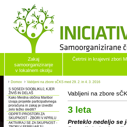
Zakaj
Četrtni in krajevni zbori 
samoorganiziranje
v lokalnem okolju
Domov
Vabljeni na zbore sČKS med 29. 2. in 4. 3. 2016
S SOSEDI SOOBLIKUJ, KJER
Vabljeni na zbore sČK
ŽIVIŠ IN DELAŠ
Kako Mestna občina Maribor
izvaja projekte participativnega
proračuna in zakaj je izvedbi
3 leta
zelo težko slediti?
ODPRTI PROSTORI ZA
SKUPNOST - ZBORI V APRILU
Preteklo nedeljo se 
AKTIVIRAJ SE ZA SKUPNOST -
ZBORI V FEBRUARJU