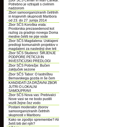
Zbor SČS Center in Ivan Cankar:
Potrebno je vztrajati s civilnim
nadzorom
Zbori samoorganiziranih četrtnih
in krajevnih skupnosti Maribora
od 23. do 27. junija 2014
Zbor SČS Koroška vrata:
Prostorska prezasedenost kot
razlog za gradnjo novega Doma
mestne četrti ne pije vode
Zbor SČS Magdalena: Usklajeni
predlogi komunalnih projektov v
magdaleni za naslednji dve leti
Zbor SČS Studenci: ŠIRJENJE
PODPORE PETICIJI IN
INVESTICIJSKI PREDLOGI
Zbor SČS Pobrežje: Bučen
zaključek sezone
Zbor SČS Tabor: O lastništvu
Bernavskega gozda in še čem
KANDIDATI ZA DRŽAVNI ZBOR
JUTRI O LOKALNI
SAMOUPRAVI
Zbor SČS Nova vas: Prebivalci
Nove vasi se ne bodo pustili
voziti žejne čez vodo
Postani moderator zborov
samoorganiziranih četrtnih
skupnosti v Mariboru
Kako se zgodijo spremembe? Ali
želiš biti del njih?