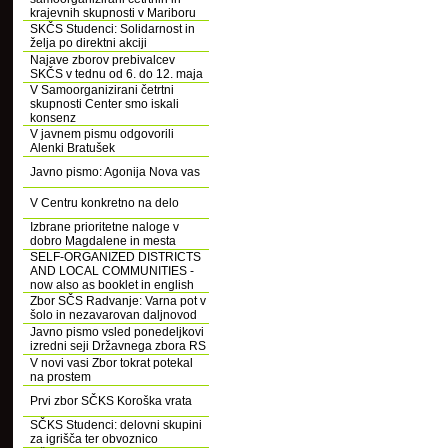
krajevnih skupnosti v Mariboru
SKČS Studenci: Solidarnost in
želja po direktni akciji
Najave zborov prebivalcev
SKČS v tednu od 6. do 12. maja
V Samoorganizirani četrtni
skupnosti Center smo iskali
konsenz
V javnem pismu odgovorili
Alenki Bratušek
Javno pismo: Agonija Nova vas
V Centru konkretno na delo
Izbrane prioritetne naloge v
dobro Magdalene in mesta
SELF-ORGANIZED DISTRICTS
AND LOCAL COMMUNITIES -
now also as booklet in english
Zbor SČS Radvanje: Varna pot v
šolo in nezavarovan daljnovod
Javno pismo vsled ponedeljkovi
izredni seji Državnega zbora RS
V novi vasi Zbor tokrat potekal
na prostem
Prvi zbor SČKS Koroška vrata
SČKS Studenci: delovni skupini
za igrišča ter obvoznico