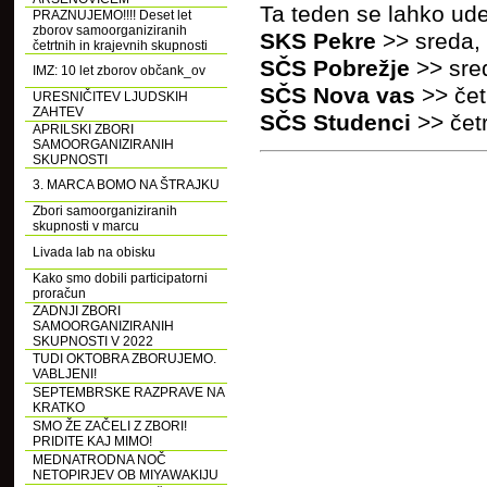
Ta teden se lahko ude
PRAZNUJEMO!!!! Deset let
zborov samoorganiziranih
SKS Pekre
>> sreda, 
četrtnih in krajevnih skupnosti
SČS Pobrežje
>> sre
IMZ: 10 let zborov občank_ov
SČS Nova vas
>> čet
URESNIČITEV LJUDSKIH
ZAHTEV
SČS Studenci
>> čet
APRILSKI ZBORI
SAMOORGANIZIRANIH
SKUPNOSTI
3. MARCA BOMO NA ŠTRAJKU
Zbori samoorganiziranih
skupnosti v marcu
Livada lab na obisku
Kako smo dobili participatorni
proračun
ZADNJI ZBORI
SAMOORGANIZIRANIH
SKUPNOSTI V 2022
TUDI OKTOBRA ZBORUJEMO.
VABLJENI!
SEPTEMBRSKE RAZPRAVE NA
KRATKO
SMO ŽE ZAČELI Z ZBORI!
PRIDITE KAJ MIMO!
MEDNATRODNA NOČ
NETOPIRJEV OB MIYAWAKIJU