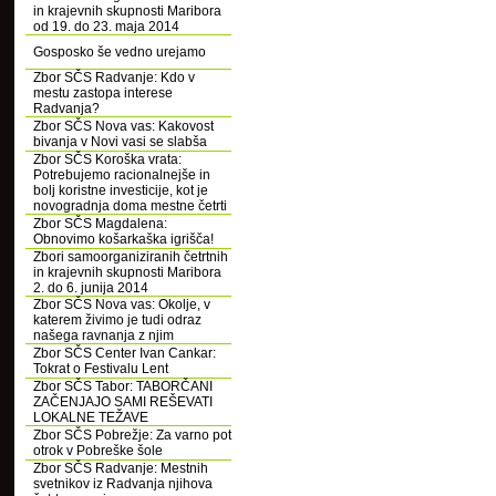
in krajevnih skupnosti Maribora
od 19. do 23. maja 2014
Gosposko še vedno urejamo
Zbor SČS Radvanje: Kdo v
mestu zastopa interese
Radvanja?
Zbor SČS Nova vas: Kakovost
bivanja v Novi vasi se slabša
Zbor SČS Koroška vrata:
Potrebujemo racionalnejše in
bolj koristne investicije, kot je
novogradnja doma mestne četrti
Zbor SČS Magdalena:
Obnovimo košarkaška igrišča!
Zbori samoorganiziranih četrtnih
in krajevnih skupnosti Maribora
2. do 6. junija 2014
Zbor SČS Nova vas: Okolje, v
katerem živimo je tudi odraz
našega ravnanja z njim
Zbor SČS Center Ivan Cankar:
Tokrat o Festivalu Lent
Zbor SČS Tabor: TABORČANI
ZAČENJAJO SAMI REŠEVATI
LOKALNE TEŽAVE
Zbor SČS Pobrežje: Za varno pot
otrok v Pobreške šole
Zbor SČS Radvanje: Mestnih
svetnikov iz Radvanja njihova