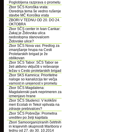
Poglobljena razprava o prometu
Zbor SČS Koroška vrata:
Osrednja tema še vedno rušenje
stavbe MČ Koroška vrata
ZBORI V TEDNU OD 20. DO 24.
OKTOBRA
Zbor SČS center in Ivan Cankar:
Zakaj je Židovska ulica
nedostopna stanovalcem
Židovske ulice?
Zbor SČS Nova vas: Predlog za
zmanjšanje hrupa na Cesti
Proletarskih brigad je že
oblikovan
Zbor SČS Tabor: SČS Tabor se
želi aktivno vključiti v reševanje
težav s Cesto proletarskih brigad
Zbor SKS Kamnica: Prioritetne
naloge so kanalizcija ter večja
varnost in urejenost v prometu
Zbor SČS Magdalena:
Magdalenski park neprimeren za
izmenjavo hrane
Zbor SČS Studenci: V kolikšni
meri Ecolab in Tekol vplivata na
zdravje prebivalcev?
Zbor SČS Pobrežje: Prometna
ureditev po želji kapitala
Zbori Samoorganiziranih četrtnih
in krajevnih skupnosti Maribora v
tednu od 27. do 30. 10.2014