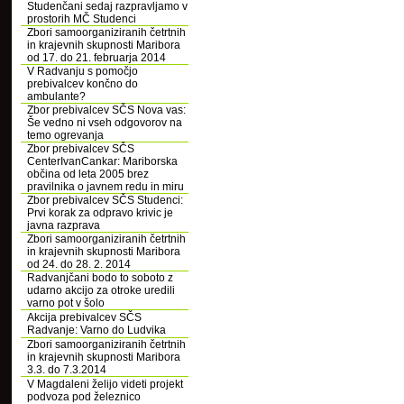
Studenčani sedaj razpravljamo v
prostorih MČ Studenci
Zbori samoorganiziranih četrtnih
in krajevnih skupnosti Maribora
od 17. do 21. februarja 2014
V Radvanju s pomočjo
prebivalcev končno do
ambulante?
Zbor prebivalcev SČS Nova vas:
Še vedno ni vseh odgovorov na
temo ogrevanja
Zbor prebivalcev SČS
CenterIvanCankar: Mariborska
občina od leta 2005 brez
pravilnika o javnem redu in miru
Zbor prebivalcev SČS Studenci:
Prvi korak za odpravo krivic je
javna razprava
Zbori samoorganiziranih četrtnih
in krajevnih skupnosti Maribora
od 24. do 28. 2. 2014
Radvanjčani bodo to soboto z
udarno akcijo za otroke uredili
varno pot v šolo
Akcija prebivalcev SČS
Radvanje: Varno do Ludvika
Zbori samoorganiziranih četrtnih
in krajevnih skupnosti Maribora
3.3. do 7.3.2014
V Magdaleni želijo videti projekt
podvoza pod železnico