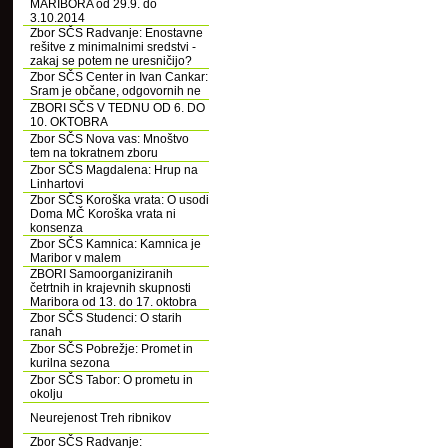
MARIBORA od 29.9. do
3.10.2014
Zbor SČS Radvanje: Enostavne
rešitve z minimalnimi sredstvi -
zakaj se potem ne uresničijo?
Zbor SČS Center in Ivan Cankar:
Sram je občane, odgovornih ne
ZBORI SČS V TEDNU OD 6. DO
10. OKTOBRA
Zbor SČS Nova vas: Mnoštvo
tem na tokratnem zboru
Zbor SČS Magdalena: Hrup na
Linhartovi
Zbor SČS Koroška vrata: O usodi
Doma MČ Koroška vrata ni
konsenza
Zbor SČS Kamnica: Kamnica je
Maribor v malem
ZBORI Samoorganiziranih
četrtnih in krajevnih skupnosti
Maribora od 13. do 17. oktobra
Zbor SČS Studenci: O starih
ranah
Zbor SČS Pobrežje: Promet in
kurilna sezona
Zbor SČS Tabor: O prometu in
okolju
Neurejenost Treh ribnikov
Zbor SČS Radvanje: