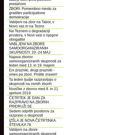
predahom
ZBORI: Pomembno mesto za
graditev participativne
demokracije
Vabljeni na zbor na Tabor, v
Novo vas in na Tezno
Na Teznem o degradaciji
prostora, v Novi vasi o njegovi
obogatitvi
VABLJENI NA ZBORE
SAMOORGANIZIRANIH
SKUPNOSTI: 20.-24.MAJ
Najava zborov
samoorganiziranih skupnosti za
teden med 13. in 19. majem
Eni prazniki, drugi prazniki -
vmes pa zbori. Pridite zraven!
Ta teden ljudje razpravljajo o
skupnosti na osmih zborih
Novičke z zborov med 8. in 21.
aprilom 2019
ČETRTEK JE DAN ZA
RAZPRAVO NA ZBORIH.
PRIDRUŽI SE.
Sedem odprtih prostorov za
razpravo o skupnosti
IZŠLA JE NOVA ČETRTINKA.
ŠTEVILKA 78.
Vabljeni na zbore
samoorganiziranih skupnosti