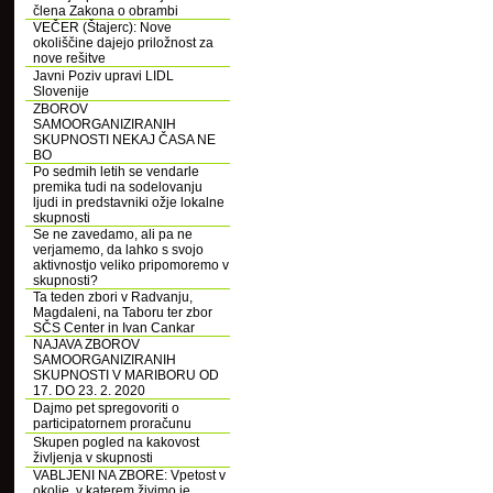
člena Zakona o obrambi
VEČER (Štajerc): Nove
okoliščine dajejo priložnost za
nove rešitve
Javni Poziv upravi LIDL
Slovenije
ZBOROV
SAMOORGANIZIRANIH
SKUPNOSTI NEKAJ ČASA NE
BO
Po sedmih letih se vendarle
premika tudi na sodelovanju
ljudi in predstavniki ožje lokalne
skupnosti
Se ne zavedamo, ali pa ne
verjamemo, da lahko s svojo
aktivnostjo veliko pripomoremo v
skupnosti?
Ta teden zbori v Radvanju,
Magdaleni, na Taboru ter zbor
SČS Center in Ivan Cankar
NAJAVA ZBOROV
SAMOORGANIZIRANIH
SKUPNOSTI V MARIBORU OD
17. DO 23. 2. 2020
Dajmo pet spregovoriti o
participatornem proračunu
Skupen pogled na kakovost
življenja v skupnosti
VABLJENI NA ZBORE: Vpetost v
okolje, v katerem živimo je