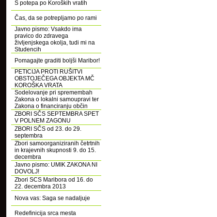
S potepa po Koroških vratih
Čas, da se potrepljamo po rami
Javno pismo: Vsakdo ima
pravico do zdravega
življenjskega okolja, tudi mi na
Studencih
Pomagajte graditi boljši Maribor!
PETICIJA PROTI RUŠITVI
OBSTOJEČEGA OBJEKTA MČ
KOROŠKA VRATA
Sodelovanje pri spremembah
Zakona o lokalni samoupravi ter
Zakona o financiranju občin
ZBORI SČS SEPTEMBRA SPET
V POLNEM ZAGONU
ZBORI SČS od 23. do 29.
septembra
Zbori samoorganiziranih četrtnih
in krajevnih skupnosti 9. do 15.
decembra
Javno pismo: UMIK ZAKONA NI
DOVOLJ!
Zbori SCS Maribora od 16. do
22. decembra 2013
Nova vas: Saga se nadaljuje
Redefinicija srca mesta