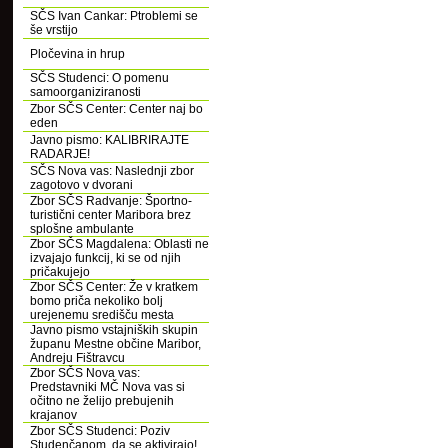
SČS Ivan Cankar: Ptroblemi se
še vrstijo
Pločevina in hrup
SČS Studenci: O pomenu
samoorganiziranosti
Zbor SČS Center: Center naj bo
eden
Javno pismo: KALIBRIRAJTE
RADARJE!
SČS Nova vas: Naslednji zbor
zagotovo v dvorani
Zbor SČS Radvanje: Športno-
turistični center Maribora brez
splošne ambulante
Zbor SČS Magdalena: Oblasti ne
izvajajo funkcij, ki se od njih
pričakujejo
Zbor SČS Center: Že v kratkem
bomo priča nekoliko bolj
urejenemu središču mesta
Javno pismo vstajniških skupin
županu Mestne občine Maribor,
Andreju Fištravcu
Zbor SČS Nova vas:
Predstavniki MČ Nova vas si
očitno ne želijo prebujenih
krajanov
Zbor SČS Studenci: Poziv
Studenčanom, da se aktivirajo!