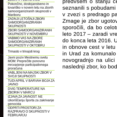
predvsem o stanju c
Pokončno, dostojanstveno in
seznanili s pobudami
tovariško v novem letu na zborih
samoorganiziranih skupnosti v
v zvezi s predrago pa
Mariboru
ZADNJI LETOŠNJI ZBORI
Zmage je zbor ugotovi
SAMOORGANIZIRANIH
SKUPNOSTI
sporočili, da bo celo
ZBORI SAMOORGANIZIRANIH
leto 2017 – zaradi v
SKUPNOSTI V NOVEMBRU
VABIMO VAS NA ZBORE
do konca leta 2016. U
SAMOORGANIZIRANIH
SKUPNOSTI V OKTOBRU
in obnove cest v letu
Trmasto v trinajsti krog
in Urad za komunalo 
Javni poziv Mestnemu svetu
novogradnjo na ulici
MOM: Preprečite ponovno
mrcvarjenje participativnega
naslednji zbor, ko bo
proračuna
VABLJENI NA MAJSKI ZBOR V
SVOJI SKUPNOSTI
TUDI APRIL V BARVAH BOJA ZA
JAVNO
DVIG TEMPERATURE NA
ZBORIH V MARCU
IZJAVA ZA JAVNOST: NE
izkoriščanju športa za zakrivanje
genocida
ODPRTI PROSTORI ZA
RAZPRAVO O SKUPNOSTI V
FEBRUARJU