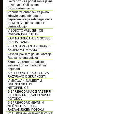
Javni poziv za podaljšanje javne
razprave o Občinskem
prostorskem načrtu
Pobuda za ohranitev za javno
zdravje pomembnega in
neprecenljivega zelenega fonda
pri Kliniki za ginekologijo in
perinatologijo
V SOBOTO VABLJENI OB
RADVANJSKI POTOK
KAM NA SREČANJE S SOSEDI
IN SOSEDAMI?
ZBORI SAMOORGANIZIRANIH
SKUPNOSTI V MAJU
Zasadili povsem gol del obrežja
Radvanjskega potoka
Skupaj za skupno, ljudske
zahteve kontra predvolilnim
objubam
SPET ODPRTI PROSTORI ZA
RAZPRAVO O SKUPNOSTI
V MIYAWAKI NAMESTILI
GNEZDILNICE IN
NETOPIRNICE
S SPREHODA KAČJI PASTIRJI
IN DRUGI PREBIVALCI NAŠIH
POTOKOV
S SPREHODA DNEVNI IN
NOČNI LETALCI OB
RADVANJSKEM POTOKU
VABLJENI NA NARAVOSLOVNE