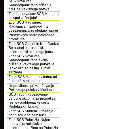
SČS Nova vas:
Samoorganizirano čiščenje
brežine Pekrskega potoka
Zbori prebivalcev SČS Maribora
se spet začenjajo!
Zbor SČS Radvanje:
Radvanjčani zadovoljni z
doseženim, a že gledajo naprej
Predstavitev participatornega
proračuna
Zbor SČS Center in Ivan Cankar:
Še naprej o prostorski
problematiki mestnega jedra
Zbor SČS Nova vas:
Samoorganizirana akcija
čiščenja Pekrskega potoka je
lahko vzgled našim javnim
službam
Zbori SČS Maribora v tednu od
8. do 12. septembra
Nepravilnosti pri vzdrževanju
Pekrskega potoka v Mariboru
SČS Tabor: Povezovanje
delovne skupine za promet za
rešitev problematike ceste
Proletarskih brigad
Zbor SČS Studenci: Zbiranje
podpisov v polnem teku
Zbor SČS Pobrežje: Nujen
ponovni razmislitek o
prometnem režimu na Pobrežju