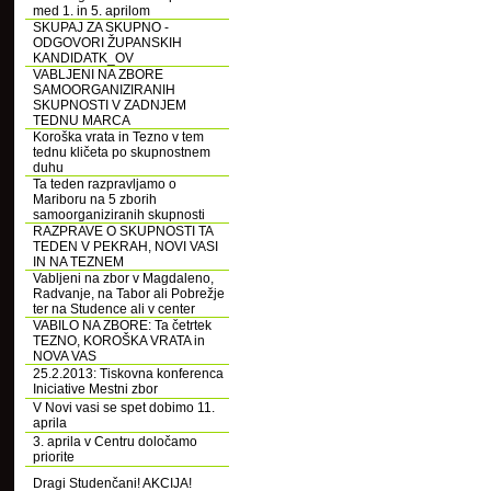
med 1. in 5. aprilom
SKUPAJ ZA SKUPNO -
ODGOVORI ŽUPANSKIH
KANDIDATK_OV
VABLJENI NA ZBORE
SAMOORGANIZIRANIH
SKUPNOSTI V ZADNJEM
TEDNU MARCA
Koroška vrata in Tezno v tem
tednu kličeta po skupnostnem
duhu
Ta teden razpravljamo o
Mariboru na 5 zborih
samoorganiziranih skupnosti
RAZPRAVE O SKUPNOSTI TA
TEDEN V PEKRAH, NOVI VASI
IN NA TEZNEM
Vabljeni na zbor v Magdaleno,
Radvanje, na Tabor ali Pobrežje
ter na Studence ali v center
VABILO NA ZBORE: Ta četrtek
TEZNO, KOROŠKA VRATA in
NOVA VAS
25.2.2013: Tiskovna konferenca
Iniciative Mestni zbor
V Novi vasi se spet dobimo 11.
aprila
3. aprila v Centru določamo
priorite
Dragi Studenčani! AKCIJA!