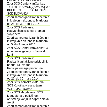
Zbor SČS CenterIvanCankar,
16.4.2014: ZAVOD ZA VARSTVO
KULTURNE DEDIŠČINE SI ŽELI
SODELOVANJA
Zbori samoorganiziranih četrtnih
in krajevnih skupnosti Maribora
od 28. do 30. aprila 2014
Zbor SČS Radvanje:
Radvanjčani s kolesi premerili
svojo četrt
Zbori samoorganiziranih četrtnih
in krajevnih skupnosti Maribora
od 5. do 9. maja 2014
Zbor SČS CenterIvanCankar: O
umetnostni galeriji in Festivalu
Lent
Zbor SČS Radvanje:
Radvanjčani aktivno pristopili k
pobudi za uvedbo
Participatornega proračuna
Zbori samoorganiziranih četrtnih
in krajevnih skupnosti Maribora
od 26. do 30. maja 2014
Zbor SČS Koroška vrata: Na
SČS Koroška vrata so jasni:
VZTRAJALI BOMO!
Zbor SČS Magdalena: SČS
Magdalena o političnem
opismenjevanju in odprti delovni
akciji
Zbori samoorganiziranih četrtnih