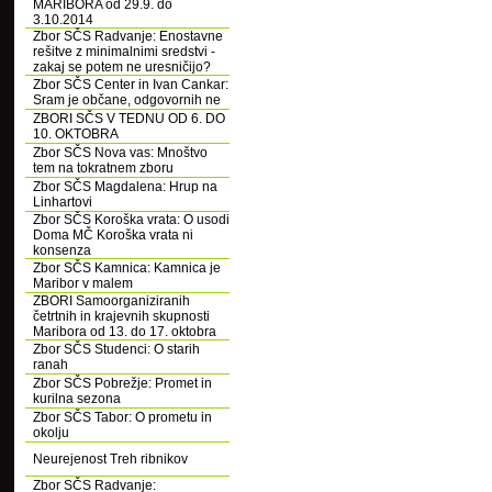
MARIBORA od 29.9. do
3.10.2014
Zbor SČS Radvanje: Enostavne
rešitve z minimalnimi sredstvi -
zakaj se potem ne uresničijo?
Zbor SČS Center in Ivan Cankar:
Sram je občane, odgovornih ne
ZBORI SČS V TEDNU OD 6. DO
10. OKTOBRA
Zbor SČS Nova vas: Mnoštvo
tem na tokratnem zboru
Zbor SČS Magdalena: Hrup na
Linhartovi
Zbor SČS Koroška vrata: O usodi
Doma MČ Koroška vrata ni
konsenza
Zbor SČS Kamnica: Kamnica je
Maribor v malem
ZBORI Samoorganiziranih
četrtnih in krajevnih skupnosti
Maribora od 13. do 17. oktobra
Zbor SČS Studenci: O starih
ranah
Zbor SČS Pobrežje: Promet in
kurilna sezona
Zbor SČS Tabor: O prometu in
okolju
Neurejenost Treh ribnikov
Zbor SČS Radvanje: