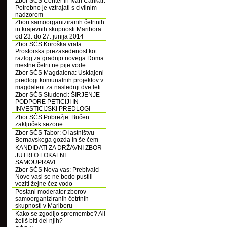
Zbor SČS Center in Ivan Cankar:
Potrebno je vztrajati s civilnim
nadzorom
Zbori samoorganiziranih četrtnih
in krajevnih skupnosti Maribora
od 23. do 27. junija 2014
Zbor SČS Koroška vrata:
Prostorska prezasedenost kot
razlog za gradnjo novega Doma
mestne četrti ne pije vode
Zbor SČS Magdalena: Usklajeni
predlogi komunalnih projektov v
magdaleni za naslednji dve leti
Zbor SČS Studenci: ŠIRJENJE
PODPORE PETICIJI IN
INVESTICIJSKI PREDLOGI
Zbor SČS Pobrežje: Bučen
zaključek sezone
Zbor SČS Tabor: O lastništvu
Bernavskega gozda in še čem
KANDIDATI ZA DRŽAVNI ZBOR
JUTRI O LOKALNI
SAMOUPRAVI
Zbor SČS Nova vas: Prebivalci
Nove vasi se ne bodo pustili
voziti žejne čez vodo
Postani moderator zborov
samoorganiziranih četrtnih
skupnosti v Mariboru
Kako se zgodijo spremembe? Ali
želiš biti del njih?