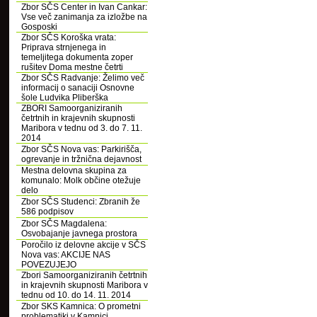
Zbor SČS Center in Ivan Cankar:
Vse več zanimanja za izložbe na
Gosposki
Zbor SČS Koroška vrata:
Priprava strnjenega in
temeljitega dokumenta zoper
rušitev Doma mestne četrti
Zbor SČS Radvanje: Želimo več
informacij o sanaciji Osnovne
šole Ludvika Pliberška
ZBORI Samoorganiziranih
četrtnih in krajevnih skupnosti
Maribora v tednu od 3. do 7. 11.
2014
Zbor SČS Nova vas: Parkirišča,
ogrevanje in tržnična dejavnost
Mestna delovna skupina za
komunalo: Molk občine otežuje
delo
Zbor SČS Studenci: Zbranih že
586 podpisov
Zbor SČS Magdalena:
Osvobajanje javnega prostora
Poročilo iz delovne akcije v SČS
Nova vas: AKCIJE NAS
POVEZUJEJO
Zbori Samoorganiziranih četrtnih
in krajevnih skupnosti Maribora v
tednu od 10. do 14. 11. 2014
Zbor SKS Kamnica: O prometni
problematiki v Kamnici