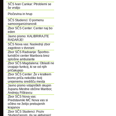
SČS Ivan Cankar: Ptroblemi se
še vrstijo
Pločevina in hrup
SČS Studenci: O pomenu
samoorganiziranosti
Zbor SČS Center: Center naj bo
eden
Javno pismo: KALIBRIRAJTE
RADARJE!
SČS Nova vas: Naslednji zbor
zagotovo v dvorani
Zbor SČS Radvanje: Športno-
turistični center Maribora brez
splošne ambulante
Zbor SČS Magdalena: Oblasti ne
izvajajo funkcij, ki se od njih
pričakujejo
Zbor SČS Center: Že v kratkem
bomo priča nekoliko bolj
urejenemu središču mesta
Javno pismo vstajniških skupin
županu Mestne občine Maribor,
Andreju Fištravcu
Zbor SČS Nova vas:
Predstavniki MČ Nova vas si
očitno ne želijo prebujenih
krajanov
Zbor SČS Studenci: Poziv
Studenčanom, da se aktivirajo!