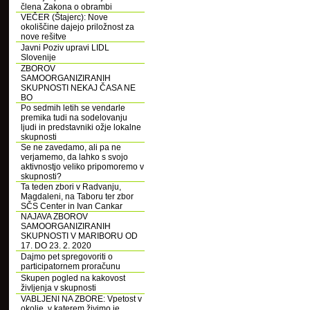
člena Zakona o obrambi
VEČER (Štajerc): Nove
okoliščine dajejo priložnost za
nove rešitve
Javni Poziv upravi LIDL
Slovenije
ZBOROV
SAMOORGANIZIRANIH
SKUPNOSTI NEKAJ ČASA NE
BO
Po sedmih letih se vendarle
premika tudi na sodelovanju
ljudi in predstavniki ožje lokalne
skupnosti
Se ne zavedamo, ali pa ne
verjamemo, da lahko s svojo
aktivnostjo veliko pripomoremo v
skupnosti?
Ta teden zbori v Radvanju,
Magdaleni, na Taboru ter zbor
SČS Center in Ivan Cankar
NAJAVA ZBOROV
SAMOORGANIZIRANIH
SKUPNOSTI V MARIBORU OD
17. DO 23. 2. 2020
Dajmo pet spregovoriti o
participatornem proračunu
Skupen pogled na kakovost
življenja v skupnosti
VABLJENI NA ZBORE: Vpetost v
okolje, v katerem živimo je