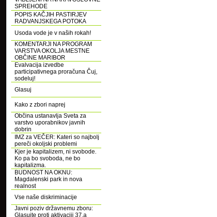
SPREHODE
POPIS KAČJIH PASTIRJEV
RADVANJSKEGA POTOKA
Usoda vode je v naših rokah!
KOMENTARJI NA PROGRAM
VARSTVA OKOLJA MESTNE
OBČINE MARIBOR
Evalvacija izvedbe
participativnega proračuna Čuj,
sodeluj!
Glasuj
Kako z zbori naprej
Občina ustanavlja Sveta za
varstvo uporabnikov javnih
dobrin
IMZ za VEČER: Kateri so najbolj
pereči okoljski problemi
Kjer je kapitalizem, ni svobode.
Ko pa bo svoboda, ne bo
kapitalizma.
BUDNOST NA OKNU:
Magdalenski park in nova
realnost
Vse naše diskriminacije
Javni poziv državnemu zboru:
Glasujte proti aktivaciji 37.a