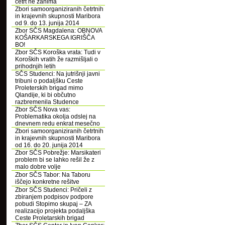
četrt ne zanima
Zbori samoorganiziranih četrtnih
in krajevnih skupnosti Maribora
od 9. do 13. junija 2014
Zbor SČS Magdalena: OBNOVA
KOŠARKARSKEGA IGRIŠČA
BO!
Zbor SČS Koroška vrata: Tudi v
Koroških vratih že razmišljali o
prihodnjih letih
SČS Studenci: Na jutrišnji javni
tribuni o podaljšku Ceste
Proleterskih brigad mimo
Qlandije, ki bi občutno
razbremenila Studence
Zbor SČS Nova vas:
Problematika okolja odslej na
dnevnem redu enkrat mesečno
Zbori samoorganiziranih četrtnih
in krajevnih skupnosti Maribora
od 16. do 20. junija 2014
Zbor SČS Pobrežje: Marsikateri
problem bi se lahko rešil že z
malo dobre volje
Zbor SČS Tabor: Na Taboru
iščejo konkretne rešitve
Zbor SČS Studenci: Pričeli z
zbiranjem podpisov podpore
pobudi Stopimo skupaj – ZA
realizacijo projekta podaljška
Ceste Proletarskih brigad