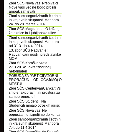
Zbor SČS Nova vas: Prebivalci
Nove vasi več ne bodo prosili
ampak zahtevali
Zbori samoorganiziranih četrtnih
in krajevnih skupnosti Maribora
24. do 28. marca 2014
Zbor SČS Magdalena: O križanju
železnice in Ljubljanske ulice
Zbori samoorganiziranih četrtnih
in krajevnih skupnosti Maribora
od 31.3. do 4.4. 2014
13. zbor SČS Radvanje:
Radvanjčani gostili predstavnike
MOM
Zbor SČS Koroška vrata,
27.3.2014: Tokrat zbor bolj
neformalen
POBUDA ZA PARTICIPATORNI
PRORAČUN – ODLOČAJ(MO) O
MESTU!
Zbor SČS CenterIvanCankar: Vsi
smo enakopravni, ni prostora za
samopromocijo!
Zbor SČS Studenci: Na
Studencih nimajo otroških igrišč
Zbor SČS Nova vas: Ne
popuščajmo, izpeljimo do konca!
Zbori samoorganiziranih četrtnih
in krajevnih skupnosti Maribora
7.4. do 11.4.2014