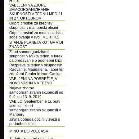
je mar
VABLJENI NA ZBORE
SAMOORGANIZIRANIH
SKUPNOSTI V TEDNU MED 21.
IN 27. OKTOBROM
Odprti prostori za krepitev
skupnosti v mariborski občini
Odprti prostori za medsosedsko
sodelovanje v svoji MČ ali KS
STANJE PLANETA KOT GA VIDI
ZNANOST
Zbori samoorganiziranih
skupnosti v MB ta teden, v torek
pa predavanje o podnebni krizi
Razprave ta teden v skupnostih
Radvanje, Magdalena, Tabor ter
združeni Center in Ivan Cankar
VABLJENI NA POBREŽJE, V
NOVO VAS IN NA TEZNO
Najava zborov
samoorganiziranih skupnosti od
9. 9. do 13. 9. 2019
VABILO: September je tu, prav
tako tudi zbori
samoorganiziranih skupnosti v
Mariboru
Javna pobuda občini v zvezi s
podnebno krizo
MINUTA DO POLČASA
Zadnji cikel pred poletnim