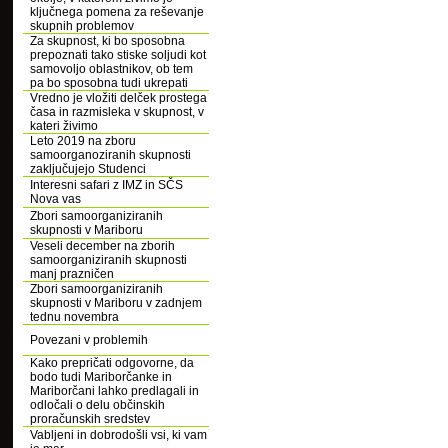
ključnega pomena za reševanje
skupnih problemov
Za skupnost, ki bo sposobna
prepoznati tako stiske soljudi kot
samovoljo oblastnikov, ob tem
pa bo sposobna tudi ukrepati
Vredno je vložiti delček prostega
časa in razmisleka v skupnost, v
kateri živimo
Leto 2019 na zboru
samoorganoziranih skupnosti
zaključujejo Studenci
Interesni safari z IMZ in SČS
Nova vas
Zbori samoorganiziranih
skupnosti v Mariboru
Veseli december na zborih
samoorganiziranih skupnosti
manj prazničen
Zbori samoorganiziranih
skupnosti v Mariboru v zadnjem
tednu novembra
Povezani v problemih
Kako prepričati odgovorne, da
bodo tudi Mariborčanke in
Mariborčani lahko predlagali in
odločali o delu občinskih
proračunskih sredstev
Vabljeni in dobrodošli vsi, ki vam