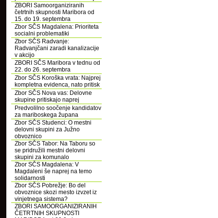
ZBORI Samoorganiziranih
četrtnih skupnosti Maribora od
15. do 19. septembra
Zbor SČS Magdalena: Prioriteta
socialni problematiki
Zbor SČS Radvanje:
Radvanjčani zaradi kanalizacije
v akcijo
ZBORI SČS Maribora v tednu od
22. do 26. septembra
Zbor SČS Koroška vrata: Najprej
kompletna evidenca, nato pritisk
Zbor SČS Nova vas: Delovne
skupine pritiskajo naprej
Predvolilno soočenje kandidatov
za mariboskega župana
Zbor SČS Studenci: O mestni
delovni skupini za Južno
obvoznico
Zbor SČS Tabor: Na Taboru so
se pridružili mestni delovni
skupini za komunalo
Zbor SČS Magdalena: V
Magdaleni še naprej na temo
solidarnosti
Zbor SČS Pobrežje: Bo del
obvoznice skozi mesto izvzet iz
vinjetnega sistema?
ZBORI SAMOORGANIZIRANIH
ČETRTNIH SKUPNOSTI