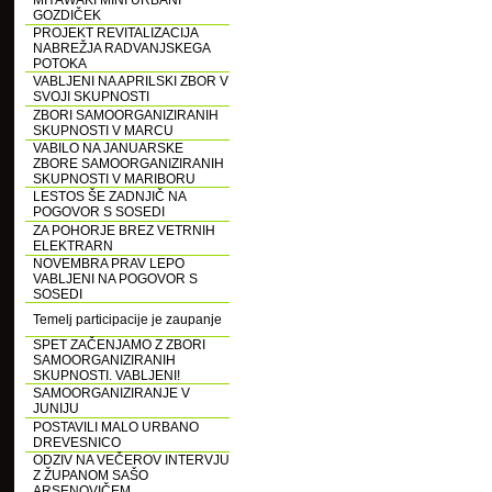
MIYAWAKI MINI URBANI
GOZDIČEK
PROJEKT REVITALIZACIJA
NABREŽJA RADVANJSKEGA
POTOKA
VABLJENI NA APRILSKI ZBOR V
SVOJI SKUPNOSTI
ZBORI SAMOORGANIZIRANIH
SKUPNOSTI V MARCU
VABILO NA JANUARSKE
ZBORE SAMOORGANIZIRANIH
SKUPNOSTI V MARIBORU
LESTOS ŠE ZADNJIČ NA
POGOVOR S SOSEDI
ZA POHORJE BREZ VETRNIH
ELEKTRARN
NOVEMBRA PRAV LEPO
VABLJENI NA POGOVOR S
SOSEDI
Temelj participacije je zaupanje
SPET ZAČENJAMO Z ZBORI
SAMOORGANIZIRANIH
SKUPNOSTI. VABLJENI!
SAMOORGANIZIRANJE V
JUNIJU
POSTAVILI MALO URBANO
DREVESNICO
ODZIV NA VEČEROV INTERVJU
Z ŽUPANOM SAŠO
ARSENOVIČEM