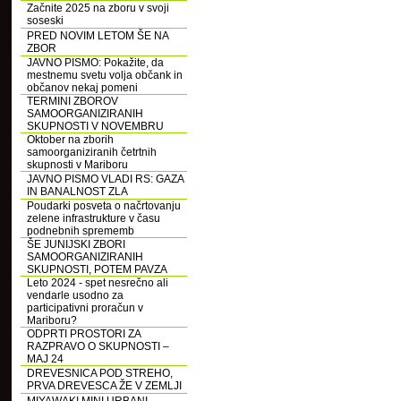
Začnite 2025 na zboru v svoji
soseski
PRED NOVIM LETOM ŠE NA
ZBOR
JAVNO PISMO: Pokažite, da
mestnemu svetu volja občank in
občanov nekaj pomeni
TERMINI ZBOROV
SAMOORGANIZIRANIH
SKUPNOSTI V NOVEMBRU
Oktober na zborih
samoorganiziranih četrtnih
skupnosti v Mariboru
JAVNO PISMO VLADI RS: GAZA
IN BANALNOST ZLA
Poudarki posveta o načrtovanju
zelene infrastrukture v času
podnebnih sprememb
ŠE JUNIJSKI ZBORI
SAMOORGANIZIRANIH
SKUPNOSTI, POTEM PAVZA
Leto 2024 - spet nesrečno ali
vendarle usodno za
participativni proračun v
Mariboru?
ODPRTI PROSTORI ZA
RAZPRAVO O SKUPNOSTI –
MAJ 24
DREVESNICA POD STREHO,
PRVA DREVESCA ŽE V ZEMLJI