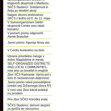
krajevnih skupnosti v Mariboru
SKČS Studenci: Solidarnost in
želja po direktni akciji
Najave zborov prebivalcev
SKČS v tednu od 6. do 12. maja
V Samoorganizirani četrtni
skupnosti Center smo iskali
konsenz
V javnem pismu odgovorili
Alenki Bratušek
Javno pismo: Agonija Nova vas
V Centru konkretno na delo
Izbrane prioritetne naloge v
dobro Magdalene in mesta
SELF-ORGANIZED DISTRICTS
AND LOCAL COMMUNITIES -
now also as booklet in english
Zbor SČS Radvanje: Varna pot v
šolo in nezavarovan daljnovod
Javno pismo vsled ponedeljkovi
izredni seji Državnega zbora RS
V novi vasi Zbor tokrat potekal
na prostem
Prvi zbor SČKS Koroška vrata
SČKS Studenci: delovni skupini
za igrišča ter obvoznico