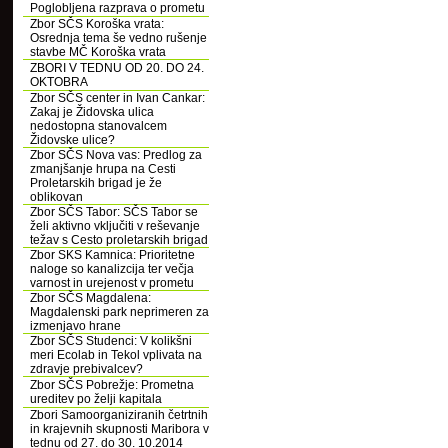
Poglobljena razprava o prometu
Zbor SČS Koroška vrata:
Osrednja tema še vedno rušenje
stavbe MČ Koroška vrata
ZBORI V TEDNU OD 20. DO 24.
OKTOBRA
Zbor SČS center in Ivan Cankar:
Zakaj je Židovska ulica
nedostopna stanovalcem
Židovske ulice?
Zbor SČS Nova vas: Predlog za
zmanjšanje hrupa na Cesti
Proletarskih brigad je že
oblikovan
Zbor SČS Tabor: SČS Tabor se
želi aktivno vključiti v reševanje
težav s Cesto proletarskih brigad
Zbor SKS Kamnica: Prioritetne
naloge so kanalizcija ter večja
varnost in urejenost v prometu
Zbor SČS Magdalena:
Magdalenski park neprimeren za
izmenjavo hrane
Zbor SČS Studenci: V kolikšni
meri Ecolab in Tekol vplivata na
zdravje prebivalcev?
Zbor SČS Pobrežje: Prometna
ureditev po želji kapitala
Zbori Samoorganiziranih četrtnih
in krajevnih skupnosti Maribora v
tednu od 27. do 30. 10.2014