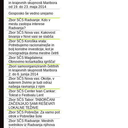
in krajevnih skupnosti Maribora
od 19. do 23. maja 2014
Gosposko še vedno urejamo
Zbor SČS Radvanje: Kdo v
mestu zastopa interese
Radvanja?
Zbor SČS Nova vas: Kakovost
bivanja v Novi vasi se slabša
Zbor SČS Koroška vrata:
Potrebujemo racionalnejše in
bolj koristne investicije, kot je
novogradnja doma mestne četrti
Zbor SČS Magdalena:
Obnovimo košarkaška igrišča!
Zbori samoorganiziranih četrtnih
in krajevnih skupnosti Maribora
2. do 6. junija 2014
Zbor SČS Nova vas: Okolje, v
katerem živimo je tudi odraz
našega ravnanja z njim
Zbor SČS Center Ivan Cankar:
Tokrat o Festivalu Lent
Zbor SČS Tabor: TABORČANI
ZAČENJAJO SAMI REŠEVATI
LOKALNE TEŽAVE
Zbor SČS Pobrežje: Za varno pot
otrok v Pobreške šole
Zbor SČS Radvanje: Mestnih
svetnikov iz Radvanja njihova