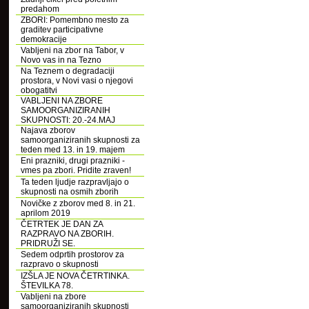
predahom
ZBORI: Pomembno mesto za
graditev participativne
demokracije
Vabljeni na zbor na Tabor, v
Novo vas in na Tezno
Na Teznem o degradaciji
prostora, v Novi vasi o njegovi
obogatitvi
VABLJENI NA ZBORE
SAMOORGANIZIRANIH
SKUPNOSTI: 20.-24.MAJ
Najava zborov
samoorganiziranih skupnosti za
teden med 13. in 19. majem
Eni prazniki, drugi prazniki -
vmes pa zbori. Pridite zraven!
Ta teden ljudje razpravljajo o
skupnosti na osmih zborih
Novičke z zborov med 8. in 21.
aprilom 2019
ČETRTEK JE DAN ZA
RAZPRAVO NA ZBORIH.
PRIDRUŽI SE.
Sedem odprtih prostorov za
razpravo o skupnosti
IZŠLA JE NOVA ČETRTINKA.
ŠTEVILKA 78.
Vabljeni na zbore
samoorganiziranih skupnosti