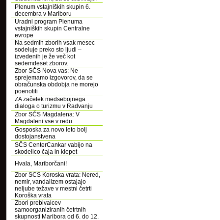
Plenum vstajniških skupin 6.
decembra v Mariboru
Uradni program Plenuma
vstajniških skupin Centralne
evrope
Na sedmih zborih vsak mesec
sodeluje preko sto ljudi –
izvedenih je že več kot
sedemdeset zborov.
Zbor SČS Nova vas: Ne
sprejemamo izgovorov, da se
obračunska obdobja ne morejo
poenotiti
ZA začetek medsebojnega
dialoga o turizmu v Radvanju
Zbor SČS Magdalena: V
Magdaleni vse v redu
Gosposka za novo leto bolj
dostojanstvena
SČS CenterCankar vabijo na
skodelico čaja in klepet
Hvala, Mariborčani!
Zbor SCS Koroska vrata: Nered,
nemir, vandalizem ostajajo
neljube težave v mestni četrti
Koroška vrata
Zbori prebivalcev
samoorganiziranih četrtnih
skupnosti Maribora od 6. do 12.