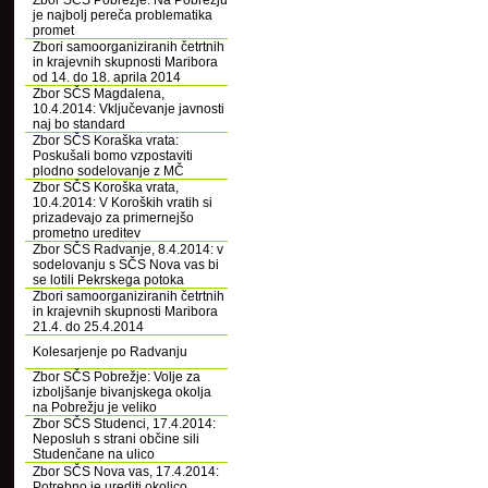
Zbor SČS Pobrežje: Na Pobrežju
je najbolj pereča problematika
promet
Zbori samoorganiziranih četrtnih
in krajevnih skupnosti Maribora
od 14. do 18. aprila 2014
Zbor SČS Magdalena,
10.4.2014: Vključevanje javnosti
naj bo standard
Zbor SČS Koraška vrata:
Poskušali bomo vzpostaviti
plodno sodelovanje z MČ
Zbor SČS Koroška vrata,
10.4.2014: V Koroških vratih si
prizadevajo za primernejšo
prometno ureditev
Zbor SČS Radvanje, 8.4.2014: v
sodelovanju s SČS Nova vas bi
se lotili Pekrskega potoka
Zbori samoorganiziranih četrtnih
in krajevnih skupnosti Maribora
21.4. do 25.4.2014
Kolesarjenje po Radvanju
Zbor SČS Pobrežje: Volje za
izboljšanje bivanjskega okolja
na Pobrežju je veliko
Zbor SČS Studenci, 17.4.2014:
Neposluh s strani občine sili
Studenčane na ulico
Zbor SČS Nova vas, 17.4.2014:
Potrebno je urediti okolico