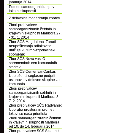
januarja 2014
Pomen samoorganiziranja v
lokalni skupnosti
Z delavnice moderiranja zborov
Zbori prebivalcev
samoorganiziranih četrtnih in
krajevnih skupnosti Maribora 27.
- 31. 1. 2014
Zbor SČS Magdalena: Zaradi
neupoštevanja odlokov se
uničuje kulturno-zgodovinski
spomenik
Zbor SČS Nova vas: O
spremembah cen komunalnih
storitev
Zbor SČS CenterIvanCankar:
Udeleženci soglasno podprli
ustanovitev delovne skupine za
komunalo
Zbori prebivalcev
samoorganiziranih četrtnih in
krajevnih skupnosti Maribora 3. -
7. 2. 2014
Zbor prebivalcev SČS Radvanje:
Uporaba prostora in prometni
tokovi so naša prioriteta
Zbori samoorganiziranih četrtnih
in krajevnih skupnosti Maribora
od 10. do 14. februarja 2014
Zbor prebivalcev SČS Studenci: