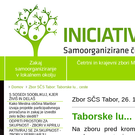
Zakaj
Četrtni in krajevni zbori 
samoorganiziranje
v lokalnem okolju
Domov
Zbor SČS Tabor: Taborske lu... ceste
S SOSEDI SOOBLIKUJ, KJER
Zbor SČS Tabor, 26. 
ŽIVIŠ IN DELAŠ
Kako Mestna občina Maribor
izvaja projekte participativnega
proračuna in zakaj je izvedbi
Taborske lu...
zelo težko slediti?
ODPRTI PROSTORI ZA
SKUPNOST - ZBORI V APRILU
Na zboru pred kromp
AKTIVIRAJ SE ZA SKUPNOST -
ZBORI V FEBRUARJU