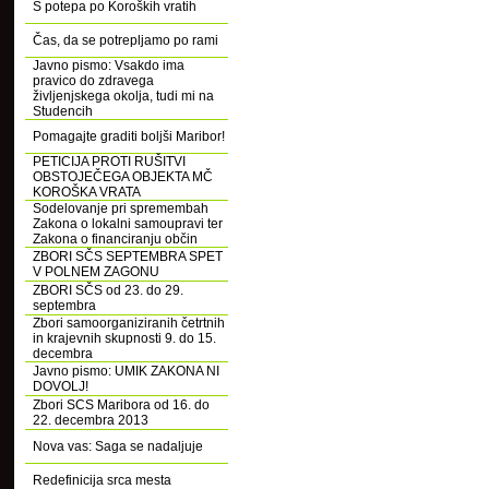
S potepa po Koroških vratih
Čas, da se potrepljamo po rami
Javno pismo: Vsakdo ima
pravico do zdravega
življenjskega okolja, tudi mi na
Studencih
Pomagajte graditi boljši Maribor!
PETICIJA PROTI RUŠITVI
OBSTOJEČEGA OBJEKTA MČ
KOROŠKA VRATA
Sodelovanje pri spremembah
Zakona o lokalni samoupravi ter
Zakona o financiranju občin
ZBORI SČS SEPTEMBRA SPET
V POLNEM ZAGONU
ZBORI SČS od 23. do 29.
septembra
Zbori samoorganiziranih četrtnih
in krajevnih skupnosti 9. do 15.
decembra
Javno pismo: UMIK ZAKONA NI
DOVOLJ!
Zbori SCS Maribora od 16. do
22. decembra 2013
Nova vas: Saga se nadaljuje
Redefinicija srca mesta