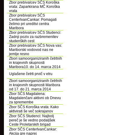
Zbor prebivalcev SČS Koroška
vrata: Zaparkirana MČ Koroška
vrata
Zbor prebivalcev SČS
CenterIvanCankar: Pomagati
želimo pri ureditvi centra
Maribora
Zbor prebivalcev SČS Studenci:
Zadnji poziv za razbremenitev
studenških cest
Zbor prebivalcev SČS Nova vas:
Mariborski vodovod nas ne
jemlje resno
Zbori samoorganiziranih četrtnih
in krajevnih skupnosti
Maribora10. do 14. marca 2014
Uglašene četrti prvič v etru
Zbori samoorganiziranih četrtnih
in krajevnih skupnosti Maribora
od 17. do 21. marca 2014
Zbor SČS Magdalena:
Magdalenčani aktivni ob Dnevu
za spremembe
Zbor SČS Koroška vrata: Kako
aktivirati še več sokrajanov
Zbor SČS Studenci: Najbolj
pereč je še vedno podaljšek
Ceste Proletarskih brigad
Zbor SČS CenterIvanCankar:
Akcija gre naprej