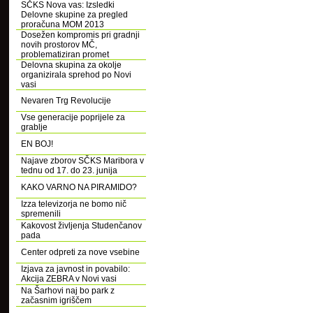
SČKS Nova vas: Izsledki
Delovne skupine za pregled
proračuna MOM 2013
Dosežen kompromis pri gradnji
novih prostorov MČ,
problematiziran promet
Delovna skupina za okolje
organizirala sprehod po Novi
vasi
Nevaren Trg Revolucije
Vse generacije poprijele za
grablje
EN BOJ!
Najave zborov SČKS Maribora v
tednu od 17. do 23. junija
KAKO VARNO NA PIRAMIDO?
Izza televizorja ne bomo nič
spremenili
Kakovost življenja Studenčanov
pada
Center odpreti za nove vsebine
Izjava za javnost in povabilo:
Akcija ZEBRA v Novi vasi
Na Šarhovi naj bo park z
začasnim igriščem