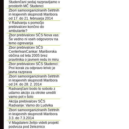
Studenčani sedaj razpravljamo v
prostorih MČ Studenci
Zbori samoorganiziranih četrtnih
in krajevnih skupnosti Maribora
od 17. do 21. februarja 2014
V Radvanju s pomočjo
prebivalcev končno do
ambulante?
Zbor prebivalcev SČS Nova vas:
Še vedno ni vseh odgovorov na
temo ogrevanja
Zbor prebivalcev SČS
CenterIvanCankar: Mariborska
občina od leta 2005 brez
pravilnika o javnem redu in miru
Zbor prebivalcev SČS Studenci:
Prvi korak za odpravo krivic je
javna razprava
Zbori samoorganiziranih četrtnih
in krajevnih skupnosti Maribora
od 24. do 28. 2. 2014
Radvanjčani bodo to soboto z
udarno akcijo za otroke uredili
varno pot v šolo
Akcija prebivalcev SČS
Radvanje: Varno do Ludvika
Zbori samoorganiziranih četrtnih
in krajevnih skupnosti Maribora
3.3. do 7.3.2014
V Magdaleni želijo videti projekt
podvoza pod železnico