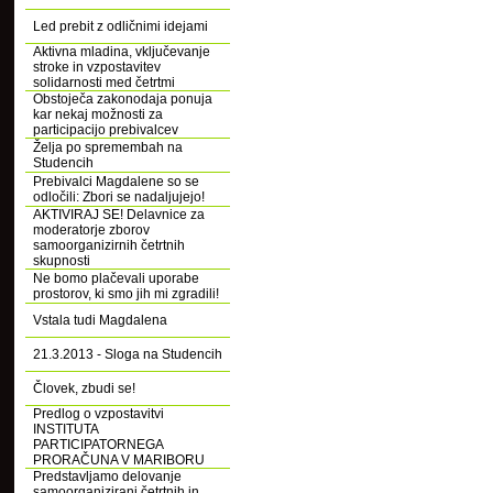
Led prebit z odličnimi idejami
Aktivna mladina, vključevanje
stroke in vzpostavitev
solidarnosti med četrtmi
Obstoječa zakonodaja ponuja
kar nekaj možnosti za
participacijo prebivalcev
Želja po spremembah na
Studencih
Prebivalci Magdalene so se
odločili: Zbori se nadaljujejo!
AKTIVIRAJ SE! Delavnice za
moderatorje zborov
samoorganizirnih četrtnih
skupnosti
Ne bomo plačevali uporabe
prostorov, ki smo jih mi zgradili!
Vstala tudi Magdalena
21.3.2013 - Sloga na Studencih
Človek, zbudi se!
Predlog o vzpostavitvi
INSTITUTA
PARTICIPATORNEGA
PRORAČUNA V MARIBORU
Predstavljamo delovanje
samoorganizirani četrtnih in