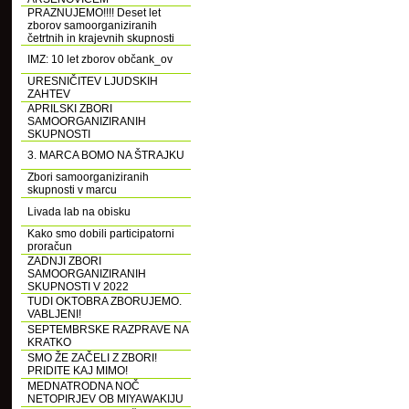
PRAZNUJEMO!!!! Deset let
zborov samoorganiziranih
četrtnih in krajevnih skupnosti
IMZ: 10 let zborov občank_ov
URESNIČITEV LJUDSKIH
ZAHTEV
APRILSKI ZBORI
SAMOORGANIZIRANIH
SKUPNOSTI
3. MARCA BOMO NA ŠTRAJKU
Zbori samoorganiziranih
skupnosti v marcu
Livada lab na obisku
Kako smo dobili participatorni
proračun
ZADNJI ZBORI
SAMOORGANIZIRANIH
SKUPNOSTI V 2022
TUDI OKTOBRA ZBORUJEMO.
VABLJENI!
SEPTEMBRSKE RAZPRAVE NA
KRATKO
SMO ŽE ZAČELI Z ZBORI!
PRIDITE KAJ MIMO!
MEDNATRODNA NOČ
NETOPIRJEV OB MIYAWAKIJU