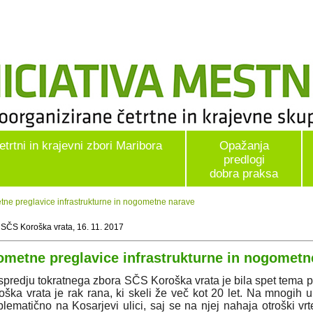
etrtni in krajevni zbori Maribora
Opažanja
predlogi
dobra praksa
ne preglavice infrastrukturne in nogometne narave
 SČS Koroška vrata, 16. 11. 2017
ometne preglavice infrastrukturne in nogometn
spredju tokratnega zbora SČS Koroška vrata je bila spet tema
oška vrata je rak rana, ki skeli že več kot 20 let. Na mnogih u
blematično na Kosarjevi ulici, saj se na njej nahaja otroški vrt