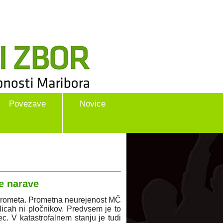
Povezave
Novice
e narave
 prometa. Prometna neurejenost MČ
licah ni pločnikov. Predvsem je to
ec. V katastrofalnem stanju je tudi