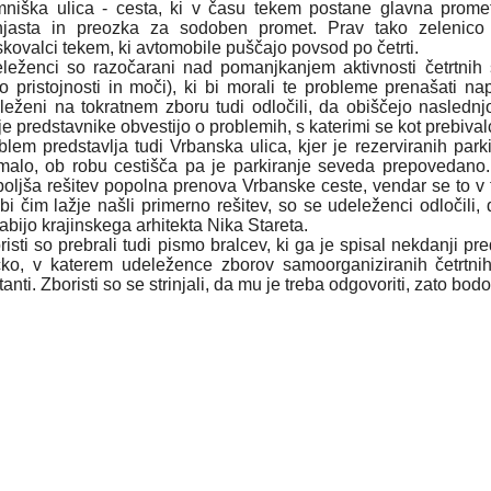
niška ulica - cesta, ki v času tekem postane glavna promet
njasta in preozka za sodoben promet. Prav tako zelenico
skovalci tekem, ki avtomobile puščajo povsod po četrti.
leženci so razočarani nad pomanjkanjem aktivnosti četrtnih s
o pristojnosti in moči), ki bi morali te probleme prenašati n
leženi na tokratnem zboru tudi odločili, da obiščejo nasledn
je predstavnike obvestijo o problemih, s katerimi se kot prebival
blem predstavlja tudi Vrbanska ulica, kjer je rezerviranih park
malo,
ob robu cestišča pa je parkiranje seveda prepovedano
boljša rešitev popolna prenova Vrbanske ceste, vendar se to v t
bi čim lažje našli primerno rešitev, so se udeleženci odločili
abijo krajinskega arhitekta Nika Stareta.
risti so prebrali tudi pismo bralcev, ki ga je spisal nekdanji 
ko, v katerem udeležence zborov samoorganiziranih četrtnih
tanti. Zboristi so se strinjali, da mu je treba odgovoriti, zato bodo