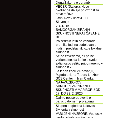
člena Zakona o obrambi
VEČER (Štajerc): Nove
okoliščine dajejo priložnost za
nove rešitve
Javni Poziv upravi LIDL
Slovenije
ZBOROV
SAMOORGANIZIRANIH
SKUPNOSTI NEKAJ ČASA NE
BO
Po sedmih letih se vendarle
premika tudi na sodelovanju
ljudi in predstavniki ožje lokalne
skupnosti
Se ne zavedamo, ali pa ne
verjamemo, da lahko s svojo
aktivnostjo veliko pripomoremo v
skupnosti?
Ta teden zbori v Radvanju,
Magdaleni, na Taboru ter zbor
SČS Center in Ivan Cankar
NAJAVA ZBOROV
SAMOORGANIZIRANIH
SKUPNOSTI V MARIBORU OD
17. DO 23. 2. 2020
Dajmo pet spregovoriti o
participatornem proračunu
Skupen pogled na kakovost
življenja v skupnosti
VABLJENI NA ZBORE: Vpetost v
okolje, v katerem živimo je