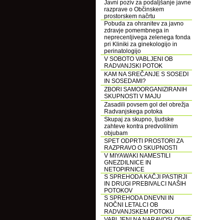
Javni poziv za podaljšanje javne
razprave o Občinskem
prostorskem načrtu
Pobuda za ohranitev za javno
zdravje pomembnega in
neprecenljivega zelenega fonda
pri Kliniki za ginekologijo in
perinatologijo
V SOBOTO VABLJENI OB
RADVANJSKI POTOK
KAM NA SREČANJE S SOSEDI
IN SOSEDAMI?
ZBORI SAMOORGANIZIRANIH
SKUPNOSTI V MAJU
Zasadili povsem gol del obrežja
Radvanjskega potoka
Skupaj za skupno, ljudske
zahteve kontra predvolilnim
objubam
SPET ODPRTI PROSTORI ZA
RAZPRAVO O SKUPNOSTI
V MIYAWAKI NAMESTILI
GNEZDILNICE IN
NETOPIRNICE
S SPREHODA KAČJI PASTIRJI
IN DRUGI PREBIVALCI NAŠIH
POTOKOV
S SPREHODA DNEVNI IN
NOČNI LETALCI OB
RADVANJSKEM POTOKU
VABLJENI NA NARAVOSLOVNE