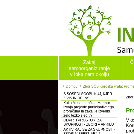
Zakaj
Č
samoorganiziranje
v lokalnem okolju
Domov
Zbor SČS Koroška vrata: Promet
S SOSEDI SOOBLIKUJ, KJER
Zbor
ŽIVIŠ IN DELAŠ
Kako Mestna občina Maribor
izvaja projekte participativnega
Pr
proračuna in zakaj je izvedbi
zelo težko slediti?
V o
ODPRTI PROSTORI ZA
SKUPNOST - ZBORI V APRILU
Kor
AKTIVIRAJ SE ZA SKUPNOST -
pro
ZBORI V FEBRUARJU