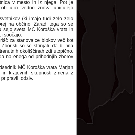
nica v mesto in iz njega. Pot je
 ob ulici vedno znova uničujejo
vetnikov (ki imajo tudi zelo zelo
aprej na občino. Zaradi tega so se
jo sejo sveta MČ Koroška vrata in
ci soočajo.
irišč za stanovalce blokov več kot
. Zboristi so se strinjali, da bi bila
renutnih okoliščinah zdi utopično.
, da na enega od prihodnjih zborov
predsednik MČ Koroška vrata Marjan
 in krajevnih skupnosti zmerja z
 pripravili odziv.