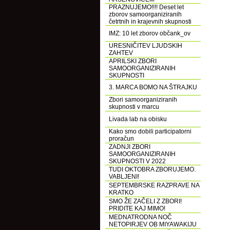
PRAZNUJEMO!!!! Deset let
zborov samoorganiziranih
četrtnih in krajevnih skupnosti
IMZ: 10 let zborov občank_ov
URESNIČITEV LJUDSKIH
ZAHTEV
APRILSKI ZBORI
SAMOORGANIZIRANIH
SKUPNOSTI
3. MARCA BOMO NA ŠTRAJKU
Zbori samoorganiziranih
skupnosti v marcu
Livada lab na obisku
Kako smo dobili participatorni
proračun
ZADNJI ZBORI
SAMOORGANIZIRANIH
SKUPNOSTI V 2022
TUDI OKTOBRA ZBORUJEMO.
VABLJENI!
SEPTEMBRSKE RAZPRAVE NA
KRATKO
SMO ŽE ZAČELI Z ZBORI!
PRIDITE KAJ MIMO!
MEDNATRODNA NOČ
NETOPIRJEV OB MIYAWAKIJU