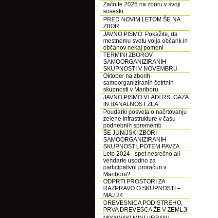
Začnite 2025 na zboru v svoji
soseski
PRED NOVIM LETOM ŠE NA
ZBOR
JAVNO PISMO: Pokažite, da
mestnemu svetu volja občank in
občanov nekaj pomeni
TERMINI ZBOROV
SAMOORGANIZIRANIH
SKUPNOSTI V NOVEMBRU
Oktober na zborih
samoorganiziranih četrtnih
skupnosti v Mariboru
JAVNO PISMO VLADI RS: GAZA
IN BANALNOST ZLA
Poudarki posveta o načrtovanju
zelene infrastrukture v času
podnebnih sprememb
ŠE JUNIJSKI ZBORI
SAMOORGANIZIRANIH
SKUPNOSTI, POTEM PAVZA
Leto 2024 - spet nesrečno ali
vendarle usodno za
participativni proračun v
Mariboru?
ODPRTI PROSTORI ZA
RAZPRAVO O SKUPNOSTI –
MAJ 24
DREVESNICA POD STREHO,
PRVA DREVESCA ŽE V ZEMLJI