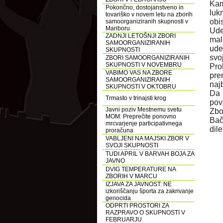
Kam
Pokončno, dostojanstveno in
luk
tovariško v novem letu na zborih
obi
samoorganiziranih skupnosti v
Mariboru
Ude
ZADNJI LETOŠNJI ZBORI
mal
SAMOORGANIZIRANIH
ude
SKUPNOSTI
svo
ZBORI SAMOORGANIZIRANIH
SKUPNOSTI V NOVEMBRU
Pro
VABIMO VAS NA ZBORE
pre
SAMOORGANIZIRANIH
naj
SKUPNOSTI V OKTOBRU
Da 
Trmasto v trinajsti krog
pov
Javni poziv Mestnemu svetu
Zbo
MOM: Preprečite ponovno
Bač
mrcvarjenje participativnega
dile
proračuna
VABLJENI NA MAJSKI ZBOR V
SVOJI SKUPNOSTI
TUDI APRIL V BARVAH BOJA ZA
JAVNO
DVIG TEMPERATURE NA
ZBORIH V MARCU
IZJAVA ZA JAVNOST: NE
izkoriščanju športa za zakrivanje
genocida
ODPRTI PROSTORI ZA
RAZPRAVO O SKUPNOSTI V
FEBRUARJU