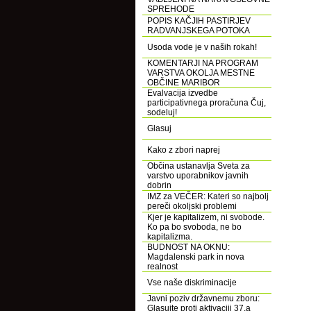
SPREHODE
POPIS KAČJIH PASTIRJEV
RADVANJSKEGA POTOKA
Usoda vode je v naših rokah!
KOMENTARJI NA PROGRAM
VARSTVA OKOLJA MESTNE
OBČINE MARIBOR
Evalvacija izvedbe
participativnega proračuna Čuj,
sodeluj!
Glasuj
Kako z zbori naprej
Občina ustanavlja Sveta za
varstvo uporabnikov javnih
dobrin
IMZ za VEČER: Kateri so najbolj
pereči okoljski problemi
Kjer je kapitalizem, ni svobode.
Ko pa bo svoboda, ne bo
kapitalizma.
BUDNOST NA OKNU:
Magdalenski park in nova
realnost
Vse naše diskriminacije
Javni poziv državnemu zboru:
Glasujte proti aktivaciji 37.a