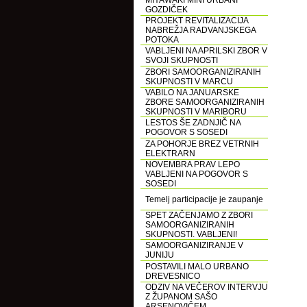
MIYAWAKI MINI URBANI
GOZDIČEK
PROJEKT REVITALIZACIJA
NABREŽJA RADVANJSKEGA
POTOKA
VABLJENI NA APRILSKI ZBOR V
SVOJI SKUPNOSTI
ZBORI SAMOORGANIZIRANIH
SKUPNOSTI V MARCU
VABILO NA JANUARSKE
ZBORE SAMOORGANIZIRANIH
SKUPNOSTI V MARIBORU
LESTOS ŠE ZADNJIČ NA
POGOVOR S SOSEDI
ZA POHORJE BREZ VETRNIH
ELEKTRARN
NOVEMBRA PRAV LEPO
VABLJENI NA POGOVOR S
SOSEDI
Temelj participacije je zaupanje
SPET ZAČENJAMO Z ZBORI
SAMOORGANIZIRANIH
SKUPNOSTI. VABLJENI!
SAMOORGANIZIRANJE V
JUNIJU
POSTAVILI MALO URBANO
DREVESNICO
ODZIV NA VEČEROV INTERVJU
Z ŽUPANOM SAŠO
ARSENOVIČEM