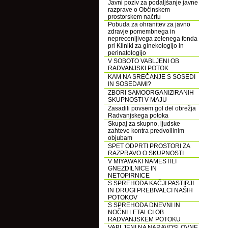
Javni poziv za podaljšanje javne
razprave o Občinskem
prostorskem načrtu
Pobuda za ohranitev za javno
zdravje pomembnega in
neprecenljivega zelenega fonda
pri Kliniki za ginekologijo in
perinatologijo
V SOBOTO VABLJENI OB
RADVANJSKI POTOK
KAM NA SREČANJE S SOSEDI
IN SOSEDAMI?
ZBORI SAMOORGANIZIRANIH
SKUPNOSTI V MAJU
Zasadili povsem gol del obrežja
Radvanjskega potoka
Skupaj za skupno, ljudske
zahteve kontra predvolilnim
objubam
SPET ODPRTI PROSTORI ZA
RAZPRAVO O SKUPNOSTI
V MIYAWAKI NAMESTILI
GNEZDILNICE IN
NETOPIRNICE
S SPREHODA KAČJI PASTIRJI
IN DRUGI PREBIVALCI NAŠIH
POTOKOV
S SPREHODA DNEVNI IN
NOČNI LETALCI OB
RADVANJSKEM POTOKU
VABLJENI NA NARAVOSLOVNE