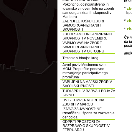
prid
Pokončno, dostojanstveno in
*
zb
tovariško v novem letu na zborih
samoorganiziranih skupnosti v
Izpo
Mariboru
*
zb
ZADNJI LETOŠNJI ZBORI
SAMOORGANIZIRANIH
*
zb
SKUPNOSTI
ZBORI SAMOORGANIZIRANIH
Če m
SKUPNOSTI V NOVEMBRU
da b
VABIMO VAS NA ZBORE
posk
SAMOORGANIZIRANIH
SKUPNOSTI V OKTOBRU
afriš
Trmasto v trinajsti krog
Javni poziv Mestnemu svetu
MOM: Preprečite ponovno
mrcvarjenje participativnega
proračuna
VABLJENI NA MAJSKI ZBOR V
SVOJI SKUPNOSTI
TUDI APRIL V BARVAH BOJA ZA
JAVNO
DVIG TEMPERATURE NA
ZBORIH V MARCU
IZJAVA ZA JAVNOST: NE
izkoriščanju športa za zakrivanje
genocida
ODPRTI PROSTORI ZA
RAZPRAVO O SKUPNOSTI V
FEBRUARJU