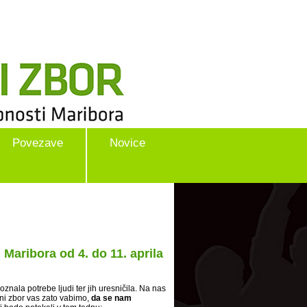
Povezave
Novice
 Maribora od 4. do 11. aprila
znala potrebe ljudi ter jih uresničila. Na nas
tni zbor vas zato vabimo,
da se nam