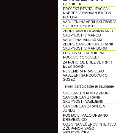
MIYAWAKI MINI URBANI
GOZDIČEK
PROJEKT REVITALIZACIJA
NABREŽJA RADVANJSKEGA
POTOKA
VABLJENI NA APRILSKI ZBOR V
SVOJI SKUPNOSTI
ZBORI SAMOORGANIZIRANIH
SKUPNOSTI V MARCU
VABILO NA JANUARSKE
ZBORE SAMOORGANIZIRANIH
SKUPNOSTI V MARIBORU
LESTOS ŠE ZADNJIČ NA
POGOVOR S SOSEDI
ZA POHORJE BREZ VETRNIH
ELEKTRARN
NOVEMBRA PRAV LEPO
VABLJENI NA POGOVOR S
SOSEDI
Temelj participacije je zaupanje
SPET ZAČENJAMO Z ZBORI
SAMOORGANIZIRANIH
SKUPNOSTI. VABLJENI!
SAMOORGANIZIRANJE V
JUNIJU
POSTAVILI MALO URBANO
DREVESNICO
ODZIV NA VEČEROV INTERVJU
Z ŽUPANOM SAŠO
ARSENOVIČEM