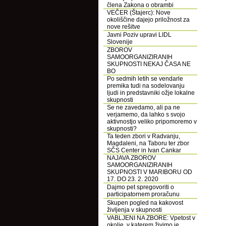
člena Zakona o obrambi
VEČER (Štajerc): Nove
okoliščine dajejo priložnost za
nove rešitve
Javni Poziv upravi LIDL
Slovenije
ZBOROV
SAMOORGANIZIRANIH
SKUPNOSTI NEKAJ ČASA NE
BO
Po sedmih letih se vendarle
premika tudi na sodelovanju
ljudi in predstavniki ožje lokalne
skupnosti
Se ne zavedamo, ali pa ne
verjamemo, da lahko s svojo
aktivnostjo veliko pripomoremo v
skupnosti?
Ta teden zbori v Radvanju,
Magdaleni, na Taboru ter zbor
SČS Center in Ivan Cankar
NAJAVA ZBOROV
SAMOORGANIZIRANIH
SKUPNOSTI V MARIBORU OD
17. DO 23. 2. 2020
Dajmo pet spregovoriti o
participatornem proračunu
Skupen pogled na kakovost
življenja v skupnosti
VABLJENI NA ZBORE: Vpetost v
okolje, v katerem živimo je