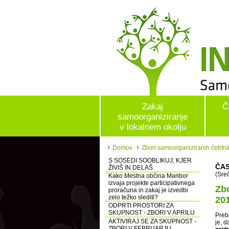
Zakaj
Č
samoorganiziranje
v lokalnem okolju
Domov
Zbori samoorganiziranih četrtni
S SOSEDI SOOBLIKUJ, KJER
ČAS
ŽIVIŠ IN DELAŠ
(Sre
Kako Mestna občina Maribor
izvaja projekte participativnega
Zbo
proračuna in zakaj je izvedbi
zelo težko slediti?
20
ODPRTI PROSTORI ZA
SKUPNOST - ZBORI V APRILU
Prebi
AKTIVIRAJ SE ZA SKUPNOST -
je, d
ZBORI V FEBRUARJU