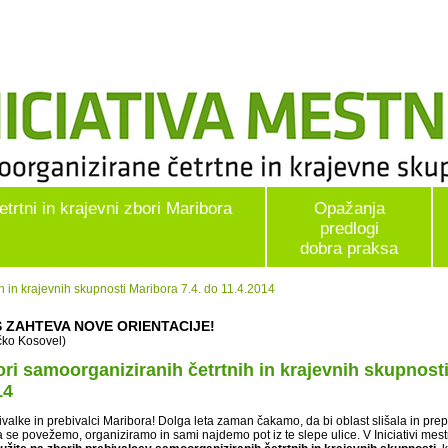
etrtni in krajevni zbori Maribora
Opažanja
predlogi
dobra praksa
h in krajevnih skupnosti Maribora 7.4. do 11.4.2014
 ZAHTEVA NOVE ORIENTACIJE!
čko Kosovel)
ri samoorganiziranih četrtnih in krajevnih skupnosti
14
valke in prebivalci Maribora! Dolga leta zaman čakamo, da bi oblast slišala in prepo
a se povežemo, organiziramo in sami najdemo pot iz te slepe ulice. V Iniciativi mes