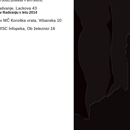
ki bodo potekali v tem tednu:
advanje, Lackova 43
v Radvanju v letu 2014
 v MČ Koroška vrata, Vrbanska 10
MISC Infopeka, Ob železnici 16