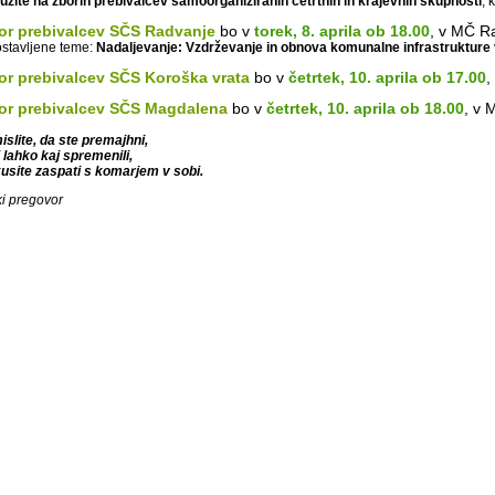
ružite na zborih prebivalcev samoorganiziranih četrtnih in krajevnih skupnosti
, 
or prebivalcev SČS Radvanje
bo v
torek, 8. aprila ob 18.00
, v MČ R
stavljene teme:
Nadaljevanje:
Vzdrževanje in obnova komunalne infrastrukture 
or prebivalcev SČS Koroška vrata
bo v
četrtek, 10.
aprila
ob 17.00
,
or prebivalcev SČS Magdalena
bo v
četrtek,
10.
aprila
ob 18.00
, v 
islite, da ste premajhni,
i lahko kaj spremenili,
usite zaspati s komarjem v sobi.
ki pregovor