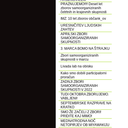
PRAZNUJEMO!!!! Deset let
zborov samoorganiziranih
četrtnih in krajevnih skupnosti
IMZ: 10 let zborov občank_ov
URESNIČITEV LJUDSKIH
ZAHTEV
APRILSKI ZBORI
SAMOORGANIZIRANIH
SKUPNOSTI
3. MARCA BOMO NA ŠTRAJKU
Zbori samoorganiziranih
skupnosti v marcu
Livada lab na obisku
Kako smo dobili participatorni
proračun
ZADNJI ZBORI
SAMOORGANIZIRANIH
SKUPNOSTI V 2022
TUDI OKTOBRA ZBORUJEMO.
VABLJENI!
SEPTEMBRSKE RAZPRAVE NA
KRATKO
SMO ŽE ZAČELI Z ZBORI!
PRIDITE KAJ MIMO!
MEDNATRODNA NOČ
NETOPIRJEV OB MIYAWAKIJU