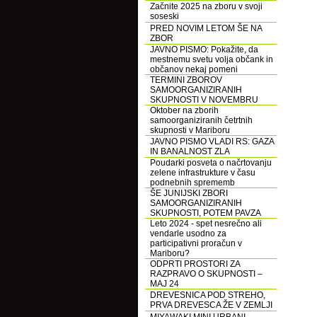
Začnite 2025 na zboru v svoji
soseski
PRED NOVIM LETOM ŠE NA
ZBOR
JAVNO PISMO: Pokažite, da
mestnemu svetu volja občank in
občanov nekaj pomeni
TERMINI ZBOROV
SAMOORGANIZIRANIH
SKUPNOSTI V NOVEMBRU
Oktober na zborih
samoorganiziranih četrtnih
skupnosti v Mariboru
JAVNO PISMO VLADI RS: GAZA
IN BANALNOST ZLA
Poudarki posveta o načrtovanju
zelene infrastrukture v času
podnebnih sprememb
ŠE JUNIJSKI ZBORI
SAMOORGANIZIRANIH
SKUPNOSTI, POTEM PAVZA
Leto 2024 - spet nesrečno ali
vendarle usodno za
participativni proračun v
Mariboru?
ODPRTI PROSTORI ZA
RAZPRAVO O SKUPNOSTI –
MAJ 24
DREVESNICA POD STREHO,
PRVA DREVESCA ŽE V ZEMLJI