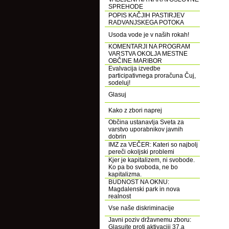
SPREHODE
POPIS KAČJIH PASTIRJEV
RADVANJSKEGA POTOKA
Usoda vode je v naših rokah!
KOMENTARJI NA PROGRAM
VARSTVA OKOLJA MESTNE
OBČINE MARIBOR
Evalvacija izvedbe
participativnega proračuna Čuj,
sodeluj!
Glasuj
Kako z zbori naprej
Občina ustanavlja Sveta za
varstvo uporabnikov javnih
dobrin
IMZ za VEČER: Kateri so najbolj
pereči okoljski problemi
Kjer je kapitalizem, ni svobode.
Ko pa bo svoboda, ne bo
kapitalizma.
BUDNOST NA OKNU:
Magdalenski park in nova
realnost
Vse naše diskriminacije
Javni poziv državnemu zboru:
Glasujte proti aktivaciji 37.a