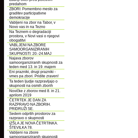
predahom
ZBORI: Pomembno mesto za
graditev participativne
demokracije
Vabljeni na zbor na Tabor, v
Novo vas in na Tezno
Na Teznem o degradaciji
prostora, v Novi vasi o njegovi
obogatitvi
VABLJENI NA ZBORE
SAMOORGANIZIRANIH
SKUPNOSTI: 20.-24.MAJ
Najava zborov
samoorganiziranih skupnosti za
teden med 13. in 19. majem
Eni prazniki, drugi prazniki -
vmes pa zbori. Pridite zraven!
Ta teden ljudje razpravljajo o
skupnosti na osmih zborih
Novičke z zborov med 8. in 21.
aprilom 2019
ČETRTEK JE DAN ZA
RAZPRAVO NA ZBORIH.
PRIDRUŽI SE.
Sedem odprtih prostorov za
razpravo o skupnosti
IZŠLA JE NOVA ČETRTINKA.
ŠTEVILKA 78.
Vabljeni na zbore
samoorganiziranih skupnosti