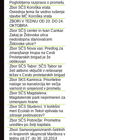
Poglobljena razprava o prometu
Zbor SČS Koroška vrata:
Osrednja tema še vedno rušenje
stavbe MČ Koroška vrata
ZBORI V TEDNU OD 20. DO 24.
OKTOBRA
Zbor SČS center in Ivan Cankar:
Zakaj je Židovska ulica
nedostopna stanovalcem
Židovske ulice?
Zbor SČS Nova vas: Predlog za
zmanjšanje hrupa na Cesti
Proletarskih brigad je že
oblikovan
Zbor SČS Tabor: SČS Tabor se
želi aktivno vključiti v reševanje
težav s Cesto proletarskih brigad
Zbor SKS Kamnica: Prioritetne
naloge so kanalizcija ter večja
varnost in urejenost v prometu
Zbor SČS Magdalena:
Magdalenski park neprimeren za
izmenjavo hrane
Zbor SČS Studenci: V kolikšni
meri Ecolab in Tekol vplivata na
zdravje prebivalcev?
Zbor SČS Pobrežje: Prometna
ureditev po želji kapitala
Zbori Samoorganiziranih četrtnih
in krajevnih skupnosti Maribora v
tednu od 27. do 30. 10.2014