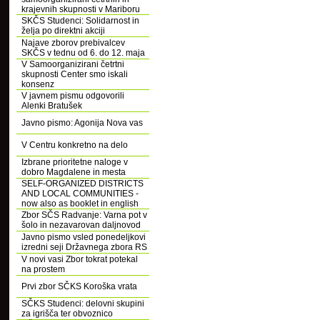
krajevnih skupnosti v Mariboru
SKČS Studenci: Solidarnost in
želja po direktni akciji
Najave zborov prebivalcev
SKČS v tednu od 6. do 12. maja
V Samoorganizirani četrtni
skupnosti Center smo iskali
konsenz
V javnem pismu odgovorili
Alenki Bratušek
Javno pismo: Agonija Nova vas
V Centru konkretno na delo
Izbrane prioritetne naloge v
dobro Magdalene in mesta
SELF-ORGANIZED DISTRICTS
AND LOCAL COMMUNITIES -
now also as booklet in english
Zbor SČS Radvanje: Varna pot v
šolo in nezavarovan daljnovod
Javno pismo vsled ponedeljkovi
izredni seji Državnega zbora RS
V novi vasi Zbor tokrat potekal
na prostem
Prvi zbor SČKS Koroška vrata
SČKS Studenci: delovni skupini
za igrišča ter obvoznico