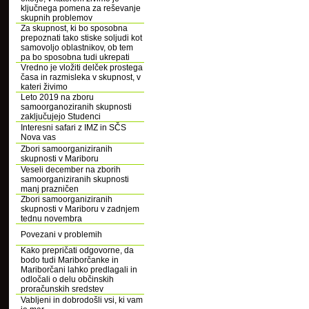
ključnega pomena za reševanje
skupnih problemov
Za skupnost, ki bo sposobna
prepoznati tako stiske soljudi kot
samovoljo oblastnikov, ob tem
pa bo sposobna tudi ukrepati
Vredno je vložiti delček prostega
časa in razmisleka v skupnost, v
kateri živimo
Leto 2019 na zboru
samoorganoziranih skupnosti
zaključujejo Studenci
Interesni safari z IMZ in SČS
Nova vas
Zbori samoorganiziranih
skupnosti v Mariboru
Veseli december na zborih
samoorganiziranih skupnosti
manj prazničen
Zbori samoorganiziranih
skupnosti v Mariboru v zadnjem
tednu novembra
Povezani v problemih
Kako prepričati odgovorne, da
bodo tudi Mariborčanke in
Mariborčani lahko predlagali in
odločali o delu občinskih
proračunskih sredstev
Vabljeni in dobrodošli vsi, ki vam