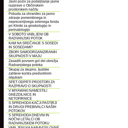
Javni poziv za podaljšanje javne
razprave o Občinskem
prostorskem načrtu
Pobuda za ohranitev za javno
zdravje pomembnega in
neprecenljivega zelenega fonda
pri Kliniki za ginekologijo in
perinatologijo
V SOBOTO VABLJENI OB
RADVANJSKI POTOK
KAM NA SREČANJE S SOSEDI
IN SOSEDAMI?
ZBORI SAMOORGANIZIRANIH
SKUPNOSTI V MAJU
Zasadili povsem gol del obrežja
Radvanjskega potoka
Skupaj za skupno, ljudske
zahteve kontra predvolilnim
objubam
SPET ODPRTI PROSTORI ZA
RAZPRAVO O SKUPNOSTI
V MIYAWAKI NAMESTILI
GNEZDILNICE IN
NETOPIRNICE
S SPREHODA KAČJI PASTIRJI
IN DRUGI PREBIVALCI NAŠIH
POTOKOV
S SPREHODA DNEVNI IN
NOČNI LETALCI OB
RADVANJSKEM POTOKU
VABLJENI NA NARAVOSLOVNE