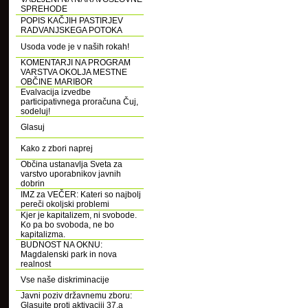
SPREHODE
POPIS KAČJIH PASTIRJEV
RADVANJSKEGA POTOKA
Usoda vode je v naših rokah!
KOMENTARJI NA PROGRAM
VARSTVA OKOLJA MESTNE
OBČINE MARIBOR
Evalvacija izvedbe
participativnega proračuna Čuj,
sodeluj!
Glasuj
Kako z zbori naprej
Občina ustanavlja Sveta za
varstvo uporabnikov javnih
dobrin
IMZ za VEČER: Kateri so najbolj
pereči okoljski problemi
Kjer je kapitalizem, ni svobode.
Ko pa bo svoboda, ne bo
kapitalizma.
BUDNOST NA OKNU:
Magdalenski park in nova
realnost
Vse naše diskriminacije
Javni poziv državnemu zboru:
Glasujte proti aktivaciji 37.a