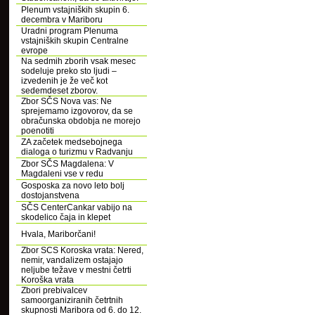
Plenum vstajniških skupin 6.
decembra v Mariboru
Uradni program Plenuma
vstajniških skupin Centralne
evrope
Na sedmih zborih vsak mesec
sodeluje preko sto ljudi –
izvedenih je že več kot
sedemdeset zborov.
Zbor SČS Nova vas: Ne
sprejemamo izgovorov, da se
obračunska obdobja ne morejo
poenotiti
ZA začetek medsebojnega
dialoga o turizmu v Radvanju
Zbor SČS Magdalena: V
Magdaleni vse v redu
Gosposka za novo leto bolj
dostojanstvena
SČS CenterCankar vabijo na
skodelico čaja in klepet
Hvala, Mariborčani!
Zbor SCS Koroska vrata: Nered,
nemir, vandalizem ostajajo
neljube težave v mestni četrti
Koroška vrata
Zbori prebivalcev
samoorganiziranih četrtnih
skupnosti Maribora od 6. do 12.