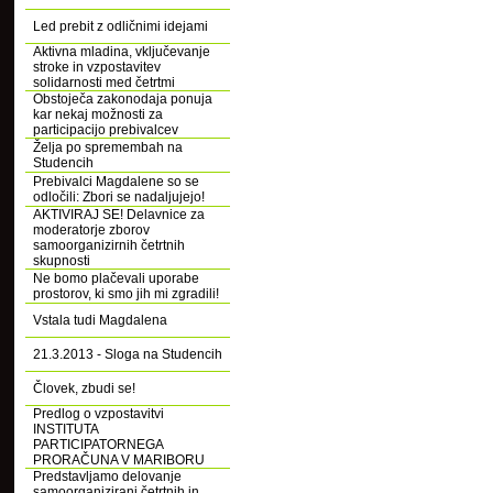
Led prebit z odličnimi idejami
Aktivna mladina, vključevanje
stroke in vzpostavitev
solidarnosti med četrtmi
Obstoječa zakonodaja ponuja
kar nekaj možnosti za
participacijo prebivalcev
Želja po spremembah na
Studencih
Prebivalci Magdalene so se
odločili: Zbori se nadaljujejo!
AKTIVIRAJ SE! Delavnice za
moderatorje zborov
samoorganizirnih četrtnih
skupnosti
Ne bomo plačevali uporabe
prostorov, ki smo jih mi zgradili!
Vstala tudi Magdalena
21.3.2013 - Sloga na Studencih
Človek, zbudi se!
Predlog o vzpostavitvi
INSTITUTA
PARTICIPATORNEGA
PRORAČUNA V MARIBORU
Predstavljamo delovanje
samoorganizirani četrtnih in