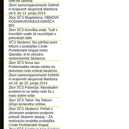
četrt ne zanima
Zbori samoorganiziranih četrtnih
in krajevnih skupnosti Maribora
od 9. do 13. junija 2014
Zbor SČS Magdalena: OBNOVA
KOŠARKARSKEGA IGRIŠČA
BO!
Zbor SČS Koroška vrata: Tudi v
Koroških vratih že razmišljali o
prihodnjih letih
SČS Studenci: Na jutrišnji javni
tribuni o podaljšku Ceste
Proleterskih brigad mimo
Qlandije, ki bi občutno
razbremenila Studence
Zbor SČS Nova vas:
Problematika okolja odslej na
dnevnem redu enkrat mesečno
Zbori samoorganiziranih četrtnih
in krajevnih skupnosti Maribora
od 16. do 20. junija 2014
Zbor SČS Pobrežje: Marsikateri
problem bi se lahko rešil že z
malo dobre volje
Zbor SČS Tabor: Na Taboru
iščejo konkretne rešitve
Zbor SČS Studenci: Pričeli z
zbiranjem podpisov podpore
pobudi Stopimo skupaj – ZA
realizacijo projekta podaljška
Ceste Proletarskih brigad