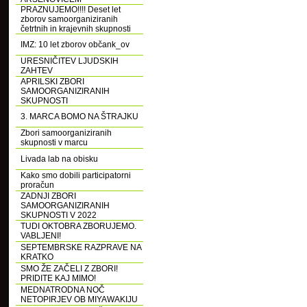
PRAZNUJEMO!!!! Deset let
zborov samoorganiziranih
četrtnih in krajevnih skupnosti
IMZ: 10 let zborov občank_ov
URESNIČITEV LJUDSKIH
ZAHTEV
APRILSKI ZBORI
SAMOORGANIZIRANIH
SKUPNOSTI
3. MARCA BOMO NA ŠTRAJKU
Zbori samoorganiziranih
skupnosti v marcu
Livada lab na obisku
Kako smo dobili participatorni
proračun
ZADNJI ZBORI
SAMOORGANIZIRANIH
SKUPNOSTI V 2022
TUDI OKTOBRA ZBORUJEMO.
VABLJENI!
SEPTEMBRSKE RAZPRAVE NA
KRATKO
SMO ŽE ZAČELI Z ZBORI!
PRIDITE KAJ MIMO!
MEDNATRODNA NOČ
NETOPIRJEV OB MIYAWAKIJU