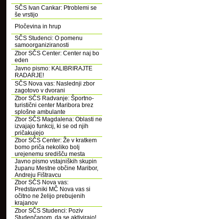
SČS Ivan Cankar: Ptroblemi se
še vrstijo
Pločevina in hrup
SČS Studenci: O pomenu
samoorganiziranosti
Zbor SČS Center: Center naj bo
eden
Javno pismo: KALIBRIRAJTE
RADARJE!
SČS Nova vas: Naslednji zbor
zagotovo v dvorani
Zbor SČS Radvanje: Športno-
turistični center Maribora brez
splošne ambulante
Zbor SČS Magdalena: Oblasti ne
izvajajo funkcij, ki se od njih
pričakujejo
Zbor SČS Center: Že v kratkem
bomo priča nekoliko bolj
urejenemu središču mesta
Javno pismo vstajniških skupin
županu Mestne občine Maribor,
Andreju Fištravcu
Zbor SČS Nova vas:
Predstavniki MČ Nova vas si
očitno ne želijo prebujenih
krajanov
Zbor SČS Studenci: Poziv
Studenčanom, da se aktivirajo!