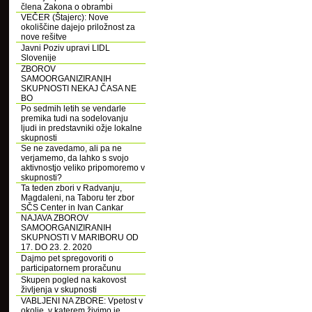
člena Zakona o obrambi
VEČER (Štajerc): Nove
okoliščine dajejo priložnost za
nove rešitve
Javni Poziv upravi LIDL
Slovenije
ZBOROV
SAMOORGANIZIRANIH
SKUPNOSTI NEKAJ ČASA NE
BO
Po sedmih letih se vendarle
premika tudi na sodelovanju
ljudi in predstavniki ožje lokalne
skupnosti
Se ne zavedamo, ali pa ne
verjamemo, da lahko s svojo
aktivnostjo veliko pripomoremo v
skupnosti?
Ta teden zbori v Radvanju,
Magdaleni, na Taboru ter zbor
SČS Center in Ivan Cankar
NAJAVA ZBOROV
SAMOORGANIZIRANIH
SKUPNOSTI V MARIBORU OD
17. DO 23. 2. 2020
Dajmo pet spregovoriti o
participatornem proračunu
Skupen pogled na kakovost
življenja v skupnosti
VABLJENI NA ZBORE: Vpetost v
okolje, v katerem živimo je