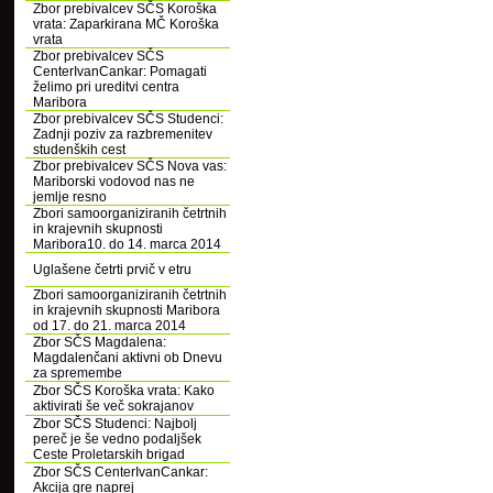
Zbor prebivalcev SČS Koroška
vrata: Zaparkirana MČ Koroška
vrata
Zbor prebivalcev SČS
CenterIvanCankar: Pomagati
želimo pri ureditvi centra
Maribora
Zbor prebivalcev SČS Studenci:
Zadnji poziv za razbremenitev
studenških cest
Zbor prebivalcev SČS Nova vas:
Mariborski vodovod nas ne
jemlje resno
Zbori samoorganiziranih četrtnih
in krajevnih skupnosti
Maribora10. do 14. marca 2014
Uglašene četrti prvič v etru
Zbori samoorganiziranih četrtnih
in krajevnih skupnosti Maribora
od 17. do 21. marca 2014
Zbor SČS Magdalena:
Magdalenčani aktivni ob Dnevu
za spremembe
Zbor SČS Koroška vrata: Kako
aktivirati še več sokrajanov
Zbor SČS Studenci: Najbolj
pereč je še vedno podaljšek
Ceste Proletarskih brigad
Zbor SČS CenterIvanCankar:
Akcija gre naprej