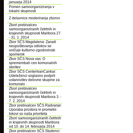
januarja 2014
Pomen samoorganiziranja v
lokalni skupnosti
Z delavnice moderiranja zborov
Zbori prebivalcev
samoorganiziranih četrtnih in
krajevnih skupnosti Maribora 27.
- 31. 1. 2014
Zbor SČS Magdalena: Zaradi
neupoštevanja odlokov se
uničuje kulturno-zgodovinski
spomenik
Zbor SČS Nova vas: O
spremembah cen komunalnih
storitev
Zbor SČS CenterIvanCankar:
Udeleženci soglasno podprli
ustanovitev delovne skupine za
komunalo
Zbori prebivalcev
samoorganiziranih četrtnih in
krajevnih skupnosti Maribora 3. -
7. 2. 2014
Zbor prebivalcev SČS Radvanje:
Uporaba prostora in prometni
tokovi so naša prioriteta
Zbori samoorganiziranih četrtnih
in krajevnih skupnosti Maribora
od 10. do 14. februarja 2014
Zbor prebivalcev SČS Studenci: