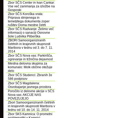
Zbor SČS Center in Ivan Cankar:
Vse več zanimanja za izložbe na
Gosposki
Zbor SČS Koroška vrata:
Priprava strnjenega in
temeljitega dokumenta zoper
rušitev Doma mestne četrti
Zbor SČS Radvanje: Želimo več
informacij o sanaciji Osnovne
šole Ludvika Pliberška
ZBORI Samoorganiziranih
četrtnih in krajevnih skupnosti
Maribora v tednu od 3. do 7. 11.
2014
Zbor SČS Nova vas: Parkirišča,
ogrevanje in tržnična dejavnost
Mestna delovna skupina za
komunalo: Molk občine otežuje
delo
Zbor SČS Studenci: Zbranih že
586 podpisov
Zbor SČS Magdalena:
Osvobajanje javnega prostora
Poročilo iz delovne akcije v SČS
Nova vas: AKCIJE NAS
POVEZUJEJO
Zbori Samoorganiziranih četrtnih
in krajevnih skupnosti Maribora v
tednu od 10. do 14. 11. 2014
Zbor SKS Kamnica: O prometni
problematiki v Kamnici