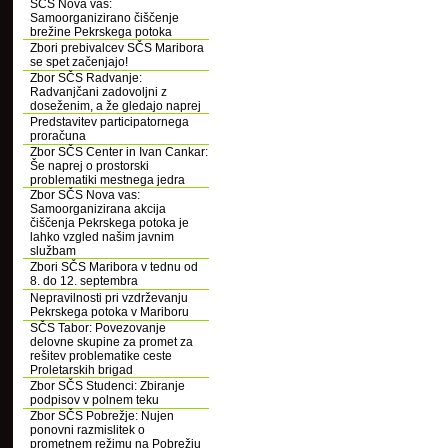
SČS Nova vas:
Samoorganizirano čiščenje
brežine Pekrskega potoka
Zbori prebivalcev SČS Maribora
se spet začenjajo!
Zbor SČS Radvanje:
Radvanjčani zadovoljni z
doseženim, a že gledajo naprej
Predstavitev participatornega
proračuna
Zbor SČS Center in Ivan Cankar:
Še naprej o prostorski
problematiki mestnega jedra
Zbor SČS Nova vas:
Samoorganizirana akcija
čiščenja Pekrskega potoka je
lahko vzgled našim javnim
službam
Zbori SČS Maribora v tednu od
8. do 12. septembra
Nepravilnosti pri vzdrževanju
Pekrskega potoka v Mariboru
SČS Tabor: Povezovanje
delovne skupine za promet za
rešitev problematike ceste
Proletarskih brigad
Zbor SČS Studenci: Zbiranje
podpisov v polnem teku
Zbor SČS Pobrežje: Nujen
ponovni razmislitek o
prometnem režimu na Pobrežju