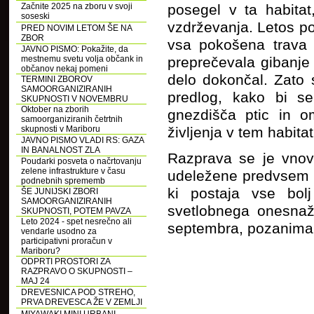
Začnite 2025 na zboru v svoji
posegel v ta habitat
soseski
vzdrževanja. Letos pol
PRED NOVIM LETOM ŠE NA
ZBOR
vsa pokošena trava k
JAVNO PISMO: Pokažite, da
mestnemu svetu volja občank in
preprečevala gibanje 
občanov nekaj pomeni
delo dokončal. Zato s
TERMINI ZBOROV
SAMOORGANIZIRANIH
predlog, kako bi se
SKUPNOSTI V NOVEMBRU
Oktober na zborih
gnezdišča ptic in om
samoorganiziranih četrtnih
skupnosti v Mariboru
življenja v tem habita
JAVNO PISMO VLADI RS: GAZA
IN BANALNOST ZLA
Razprava se je vnovi
Poudarki posveta o načrtovanju
zelene infrastrukture v času
udeležene predvsem z
podnebnih sprememb
ki postaja vse bol
ŠE JUNIJSKI ZBORI
SAMOORGANIZIRANIH
svetlobnega onesnaž
SKUPNOSTI, POTEM PAVZA
Leto 2024 - spet nesrečno ali
septembra, pozanimali
vendarle usodno za
participativni proračun v
Mariboru?
ODPRTI PROSTORI ZA
RAZPRAVO O SKUPNOSTI –
MAJ 24
DREVESNICA POD STREHO,
PRVA DREVESCA ŽE V ZEMLJI