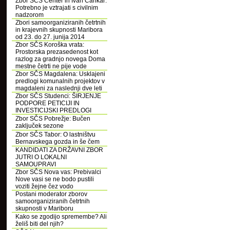
Zbor SČS Center in Ivan Cankar:
Potrebno je vztrajati s civilnim
nadzorom
Zbori samoorganiziranih četrtnih
in krajevnih skupnosti Maribora
od 23. do 27. junija 2014
Zbor SČS Koroška vrata:
Prostorska prezasedenost kot
razlog za gradnjo novega Doma
mestne četrti ne pije vode
Zbor SČS Magdalena: Usklajeni
predlogi komunalnih projektov v
magdaleni za naslednji dve leti
Zbor SČS Studenci: ŠIRJENJE
PODPORE PETICIJI IN
INVESTICIJSKI PREDLOGI
Zbor SČS Pobrežje: Bučen
zaključek sezone
Zbor SČS Tabor: O lastništvu
Bernavskega gozda in še čem
KANDIDATI ZA DRŽAVNI ZBOR
JUTRI O LOKALNI
SAMOUPRAVI
Zbor SČS Nova vas: Prebivalci
Nove vasi se ne bodo pustili
voziti žejne čez vodo
Postani moderator zborov
samoorganiziranih četrtnih
skupnosti v Mariboru
Kako se zgodijo spremembe? Ali
želiš biti del njih?