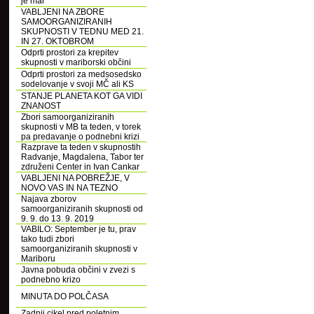
je mar
VABLJENI NA ZBORE
SAMOORGANIZIRANIH
SKUPNOSTI V TEDNU MED 21.
IN 27. OKTOBROM
Odprti prostori za krepitev
skupnosti v mariborski občini
Odprti prostori za medsosedsko
sodelovanje v svoji MČ ali KS
STANJE PLANETA KOT GA VIDI
ZNANOST
Zbori samoorganiziranih
skupnosti v MB ta teden, v torek
pa predavanje o podnebni krizi
Razprave ta teden v skupnostih
Radvanje, Magdalena, Tabor ter
združeni Center in Ivan Cankar
VABLJENI NA POBREŽJE, V
NOVO VAS IN NA TEZNO
Najava zborov
samoorganiziranih skupnosti od
9. 9. do 13. 9. 2019
VABILO: September je tu, prav
tako tudi zbori
samoorganiziranih skupnosti v
Mariboru
Javna pobuda občini v zvezi s
podnebno krizo
MINUTA DO POLČASA
Zadnji cikel pred poletnim