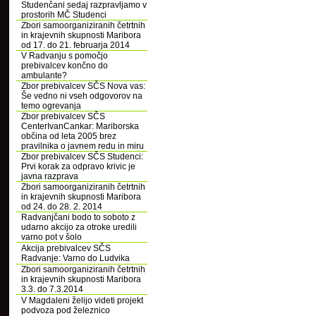
Studenčani sedaj razpravljamo v
prostorih MČ Studenci
Zbori samoorganiziranih četrtnih
in krajevnih skupnosti Maribora
od 17. do 21. februarja 2014
V Radvanju s pomočjo
prebivalcev končno do
ambulante?
Zbor prebivalcev SČS Nova vas:
Še vedno ni vseh odgovorov na
temo ogrevanja
Zbor prebivalcev SČS
CenterIvanCankar: Mariborska
občina od leta 2005 brez
pravilnika o javnem redu in miru
Zbor prebivalcev SČS Studenci:
Prvi korak za odpravo krivic je
javna razprava
Zbori samoorganiziranih četrtnih
in krajevnih skupnosti Maribora
od 24. do 28. 2. 2014
Radvanjčani bodo to soboto z
udarno akcijo za otroke uredili
varno pot v šolo
Akcija prebivalcev SČS
Radvanje: Varno do Ludvika
Zbori samoorganiziranih četrtnih
in krajevnih skupnosti Maribora
3.3. do 7.3.2014
V Magdaleni želijo videti projekt
podvoza pod železnico