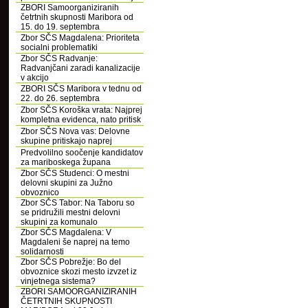
ZBORI Samoorganiziranih
četrtnih skupnosti Maribora od
15. do 19. septembra
Zbor SČS Magdalena: Prioriteta
socialni problematiki
Zbor SČS Radvanje:
Radvanjčani zaradi kanalizacije
v akcijo
ZBORI SČS Maribora v tednu od
22. do 26. septembra
Zbor SČS Koroška vrata: Najprej
kompletna evidenca, nato pritisk
Zbor SČS Nova vas: Delovne
skupine pritiskajo naprej
Predvolilno soočenje kandidatov
za mariboskega župana
Zbor SČS Studenci: O mestni
delovni skupini za Južno
obvoznico
Zbor SČS Tabor: Na Taboru so
se pridružili mestni delovni
skupini za komunalo
Zbor SČS Magdalena: V
Magdaleni še naprej na temo
solidarnosti
Zbor SČS Pobrežje: Bo del
obvoznice skozi mesto izvzet iz
vinjetnega sistema?
ZBORI SAMOORGANIZIRANIH
ČETRTNIH SKUPNOSTI