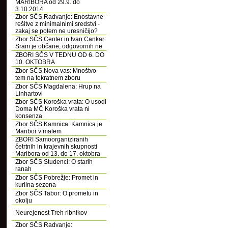
MARIBORA od 29.9. do
3.10.2014
Zbor SČS Radvanje: Enostavne
rešitve z minimalnimi sredstvi -
zakaj se potem ne uresničijo?
Zbor SČS Center in Ivan Cankar:
Sram je občane, odgovornih ne
ZBORI SČS V TEDNU OD 6. DO
10. OKTOBRA
Zbor SČS Nova vas: Mnoštvo
tem na tokratnem zboru
Zbor SČS Magdalena: Hrup na
Linhartovi
Zbor SČS Koroška vrata: O usodi
Doma MČ Koroška vrata ni
konsenza
Zbor SČS Kamnica: Kamnica je
Maribor v malem
ZBORI Samoorganiziranih
četrtnih in krajevnih skupnosti
Maribora od 13. do 17. oktobra
Zbor SČS Studenci: O starih
ranah
Zbor SČS Pobrežje: Promet in
kurilna sezona
Zbor SČS Tabor: O prometu in
okolju
Neurejenost Treh ribnikov
Zbor SČS Radvanje: