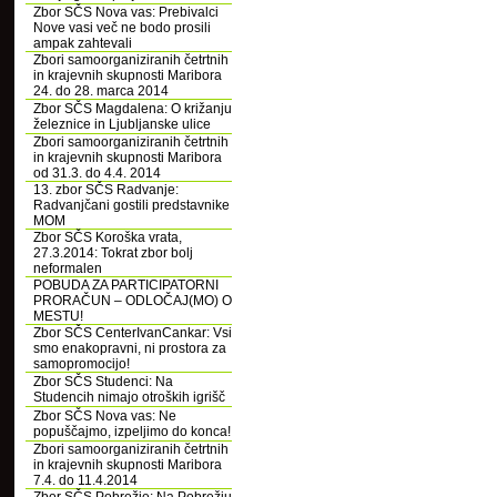
Zbor SČS Nova vas: Prebivalci
Nove vasi več ne bodo prosili
ampak zahtevali
Zbori samoorganiziranih četrtnih
in krajevnih skupnosti Maribora
24. do 28. marca 2014
Zbor SČS Magdalena: O križanju
železnice in Ljubljanske ulice
Zbori samoorganiziranih četrtnih
in krajevnih skupnosti Maribora
od 31.3. do 4.4. 2014
13. zbor SČS Radvanje:
Radvanjčani gostili predstavnike
MOM
Zbor SČS Koroška vrata,
27.3.2014: Tokrat zbor bolj
neformalen
POBUDA ZA PARTICIPATORNI
PRORAČUN – ODLOČAJ(MO) O
MESTU!
Zbor SČS CenterIvanCankar: Vsi
smo enakopravni, ni prostora za
samopromocijo!
Zbor SČS Studenci: Na
Studencih nimajo otroških igrišč
Zbor SČS Nova vas: Ne
popuščajmo, izpeljimo do konca!
Zbori samoorganiziranih četrtnih
in krajevnih skupnosti Maribora
7.4. do 11.4.2014