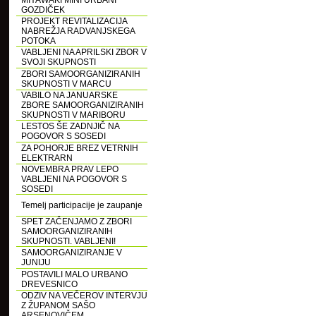
MIYAWAKI MINI URBANI
GOZDIČEK
PROJEKT REVITALIZACIJA
NABREŽJA RADVANJSKEGA
POTOKA
VABLJENI NA APRILSKI ZBOR V
SVOJI SKUPNOSTI
ZBORI SAMOORGANIZIRANIH
SKUPNOSTI V MARCU
VABILO NA JANUARSKE
ZBORE SAMOORGANIZIRANIH
SKUPNOSTI V MARIBORU
LESTOS ŠE ZADNJIČ NA
POGOVOR S SOSEDI
ZA POHORJE BREZ VETRNIH
ELEKTRARN
NOVEMBRA PRAV LEPO
VABLJENI NA POGOVOR S
SOSEDI
Temelj participacije je zaupanje
SPET ZAČENJAMO Z ZBORI
SAMOORGANIZIRANIH
SKUPNOSTI. VABLJENI!
SAMOORGANIZIRANJE V
JUNIJU
POSTAVILI MALO URBANO
DREVESNICO
ODZIV NA VEČEROV INTERVJU
Z ŽUPANOM SAŠO
ARSENOVIČEM