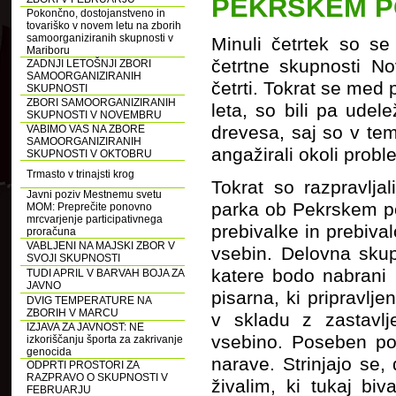
PEKRSKEM 
Pokončno, dostojanstveno in
tovariško v novem letu na zborih
samoorganiziranih skupnosti v
Minuli četrtek so se
Mariboru
četrtne skupnosti No
ZADNJI LETOŠNJI ZBORI
SAMOORGANIZIRANIH
četrti. Tokrat se med 
SKUPNOSTI
ZBORI SAMOORGANIZIRANIH
leta, so bili pa udel
SKUPNOSTI V NOVEMBRU
drevesa, saj so v tem
VABIMO VAS NA ZBORE
SAMOORGANIZIRANIH
angažirali okoli prob
SKUPNOSTI V OKTOBRU
Trmasto v trinajsti krog
Tokrat so razpravlja
Javni poziv Mestnemu svetu
parka ob Pekrskem pot
MOM: Preprečite ponovno
mrcvarjenje participativnega
prebivalke in prebival
proračuna
VABLJENI NA MAJSKI ZBOR V
vsebin. Delovna skup
SVOJI SKUPNOSTI
katere bodo nabrani p
TUDI APRIL V BARVAH BOJA ZA
JAVNO
pisarna, ki pripravlje
DVIG TEMPERATURE NA
ZBORIH V MARCU
v skladu z zastavlje
IZJAVA ZA JAVNOST: NE
vsebino. Poseben po
izkoriščanju športa za zakrivanje
genocida
narave. Strinjajo se
ODPRTI PROSTORI ZA
RAZPRAVO O SKUPNOSTI V
živalim, ki tukaj bi
FEBRUARJU