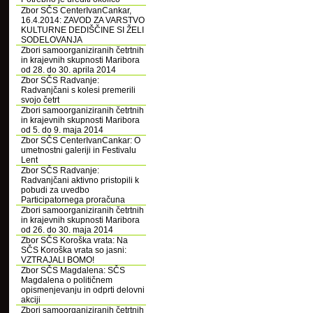
Zbor SČS CenterIvanCankar,
16.4.2014: ZAVOD ZA VARSTVO
KULTURNE DEDIŠČINE SI ŽELI
SODELOVANJA
Zbori samoorganiziranih četrtnih
in krajevnih skupnosti Maribora
od 28. do 30. aprila 2014
Zbor SČS Radvanje:
Radvanjčani s kolesi premerili
svojo četrt
Zbori samoorganiziranih četrtnih
in krajevnih skupnosti Maribora
od 5. do 9. maja 2014
Zbor SČS CenterIvanCankar: O
umetnostni galeriji in Festivalu
Lent
Zbor SČS Radvanje:
Radvanjčani aktivno pristopili k
pobudi za uvedbo
Participatornega proračuna
Zbori samoorganiziranih četrtnih
in krajevnih skupnosti Maribora
od 26. do 30. maja 2014
Zbor SČS Koroška vrata: Na
SČS Koroška vrata so jasni:
VZTRAJALI BOMO!
Zbor SČS Magdalena: SČS
Magdalena o političnem
opismenjevanju in odprti delovni
akciji
Zbori samoorganiziranih četrtnih