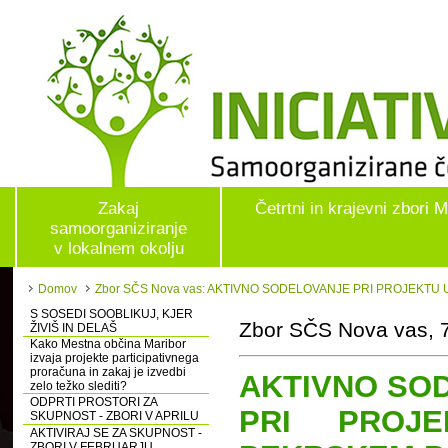
Zakaj
Četrtni in krajevni zbori 
samoorganiziranje
v lokalnem okolju
Domov
Zbor SČS Nova vas: AKTIVNO SODELOVANJE PRI PROJEKT
S SOSEDI SOOBLIKUJ, KJER
Zbor SČS Nova vas, 7
ŽIVIŠ IN DELAŠ
Kako Mestna občina Maribor
izvaja projekte participativnega
proračuna in zakaj je izvedbi
AKTIVNO SO
zelo težko slediti?
ODPRTI PROSTORI ZA
PRI PROJ
SKUPNOST - ZBORI V APRILU
AKTIVIRAJ SE ZA SKUPNOST -
ZBORI V FEBRUARJU