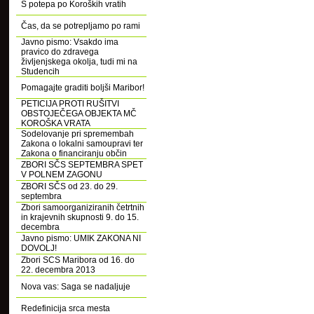
S potepa po Koroških vratih
Čas, da se potrepljamo po rami
Javno pismo: Vsakdo ima
pravico do zdravega
življenjskega okolja, tudi mi na
Studencih
Pomagajte graditi boljši Maribor!
PETICIJA PROTI RUŠITVI
OBSTOJEČEGA OBJEKTA MČ
KOROŠKA VRATA
Sodelovanje pri spremembah
Zakona o lokalni samoupravi ter
Zakona o financiranju občin
ZBORI SČS SEPTEMBRA SPET
V POLNEM ZAGONU
ZBORI SČS od 23. do 29.
septembra
Zbori samoorganiziranih četrtnih
in krajevnih skupnosti 9. do 15.
decembra
Javno pismo: UMIK ZAKONA NI
DOVOLJ!
Zbori SCS Maribora od 16. do
22. decembra 2013
Nova vas: Saga se nadaljuje
Redefinicija srca mesta