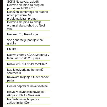
SČKS Nova vas: Izsledki
Delovne skupine za pregled
proračuna MOM 2013
Dosežen kompromis pri gradnji
novih prostorov MČ,
problematiziran promet
Delovna skupina za okolje
organizirala sprehod po Novi
vasi
Nevaren Trg Revolucije
Vse generacije poprijele za
grablje
EN BOJ!
Najave zborov SČKS Maribora v
tednu od 17. do 23. junija
KAKO VARNO NA PIRAMIDO?
Izza televizorja ne bomo nič
spremenili
Kakovost življenja Studenčanov
pada
Center odpreti za nove vsebine
Izjava za javnost in povabilo:
Akcija ZEBRA v Novi vasi
Na Šarhovi naj bo park z
začasnim igriščem