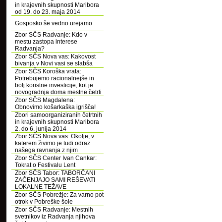
in krajevnih skupnosti Maribora
od 19. do 23. maja 2014
Gosposko še vedno urejamo
Zbor SČS Radvanje: Kdo v
mestu zastopa interese
Radvanja?
Zbor SČS Nova vas: Kakovost
bivanja v Novi vasi se slabša
Zbor SČS Koroška vrata:
Potrebujemo racionalnejše in
bolj koristne investicije, kot je
novogradnja doma mestne četrti
Zbor SČS Magdalena:
Obnovimo košarkaška igrišča!
Zbori samoorganiziranih četrtnih
in krajevnih skupnosti Maribora
2. do 6. junija 2014
Zbor SČS Nova vas: Okolje, v
katerem živimo je tudi odraz
našega ravnanja z njim
Zbor SČS Center Ivan Cankar:
Tokrat o Festivalu Lent
Zbor SČS Tabor: TABORČANI
ZAČENJAJO SAMI REŠEVATI
LOKALNE TEŽAVE
Zbor SČS Pobrežje: Za varno pot
otrok v Pobreške šole
Zbor SČS Radvanje: Mestnih
svetnikov iz Radvanja njihova