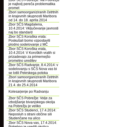
Zbor SČS Pobrežje: Na Pobrežju
je najbolj pereča problematika
promet
Zbori samoorganiziranih četrtnih
in krajevnih skupnosti Maribora
od 14. do 18. aprila 2014
Zbor SČS Magdalena,
10.4.2014: Vključevanje javnosti
naj bo standard
Zbor SČS Koraška vrata:
Poskušali bomo vzpostaviti
plodno sodelovanje z MČ
Zbor SČS Koroška vrata,
10.4.2014: V Koroških vratih si
prizadevajo za primernejšo
prometno ureditev
Zbor SČS Radvanje, 8.4.2014: v
sodelovanju s SČS Nova vas bi
se lotili Pekrskega potoka
Zbori samoorganiziranih četrtnih
in krajevnih skupnosti Maribora
21.4. do 25.4.2014
Kolesarjenje po Radvanju
Zbor SČS Pobrežje: Volje za
izboljšanje bivanjskega okolja
na Pobrežju je veliko
Zbor SČS Studenci, 17.4.2014:
Neposluh s strani občine sili
Studenčane na ulico
Zbor SČS Nova vas, 17.4.2014:
Potrebno je urediti okolico