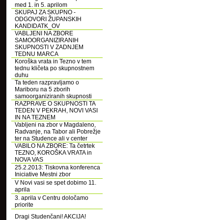
med 1. in 5. aprilom
SKUPAJ ZA SKUPNO -
ODGOVORI ŽUPANSKIH
KANDIDATK_OV
VABLJENI NA ZBORE
SAMOORGANIZIRANIH
SKUPNOSTI V ZADNJEM
TEDNU MARCA
Koroška vrata in Tezno v tem
tednu kličeta po skupnostnem
duhu
Ta teden razpravljamo o
Mariboru na 5 zborih
samoorganiziranih skupnosti
RAZPRAVE O SKUPNOSTI TA
TEDEN V PEKRAH, NOVI VASI
IN NA TEZNEM
Vabljeni na zbor v Magdaleno,
Radvanje, na Tabor ali Pobrežje
ter na Studence ali v center
VABILO NA ZBORE: Ta četrtek
TEZNO, KOROŠKA VRATA in
NOVA VAS
25.2.2013: Tiskovna konferenca
Iniciative Mestni zbor
V Novi vasi se spet dobimo 11.
aprila
3. aprila v Centru določamo
priorite
Dragi Studenčani! AKCIJA!